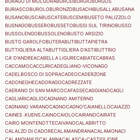
BURAGO DI MOLGORA
BURCEI
BURGIO
BURGOS
BURIASCO
BUROLO
BURONZO
BUSACHI
BUSALLA
BUSANA
BUSANO
BUSCA
BUSCATE
BUSCEMI
BUSETO PALIZZOLO
BUSNAGO
BUSSERO
BUSSETO
BUSSI SUL TIRINO
BUSSO
BUSSOLENGO
BUSSOLENO
BUSTO ARSIZIO
BUSTO GAROLFO
BUTERA
BUTI
BUTTAPIETRA
BUTTIGLIERA ALTA
BUTTIGLIERA D'ASTI
BUTTRIO
CA' D'ANDREA
CABELLA LIGURE
CABIATE
CABRAS
CACCAMO
CACCURI
CADEGLIANO-VICONAGO
CADELBOSCO DI SOPRA
CADEO
CADERZONE
CADONEGHE
CADORAGO
CADREZZATE
CAERANO DI SAN MARCO
CAFASSE
CAGGIANO
CAGLI
CAGLIARI
CAGLIO
CAGNANO AMITERNO
CAGNANO VARANO
CAGNO
CAGNO'
CAIANELLO
CAIAZZO
CAINES .KUENS.
CAINO
CAIOLO
CAIRANO
CAIRATE
CAIRO MONTENOTTE
CAIVANO
CALABRITTO
CALALZO DI CADORE
CALAMANDRANA
CALAMONACI
CALANGIANUS
CALANNA
CALASCA-CASTIGLIONE