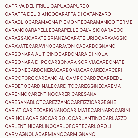
CAPRIVA DEL FRIULI
CAPUA
CAPURSO
CARAFFA DEL BIANCO
CARAFFA DI CATANZARO
CARAGLIO
CARAMAGNA PIEMONTE
CARAMANICO TERME
CARANO
CARAPELLE
CARAPELLE CALVISIO
CARASCO
CARASSAI
CARATE BRIANZA
CARATE URIO
CARAVAGGIO
CARAVATE
CARAVINO
CARAVONICA
CARBOGNANO
CARBONARA AL TICINO
CARBONARA DI NOLA
CARBONARA DI PO
CARBONARA SCRIVIA
CARBONATE
CARBONE
CARBONERA
CARBONIA
CARCARE
CARCERI
CARCOFORO
CARDANO AL CAMPO
CARDE'
CARDEDU
CARDETO
CARDINALE
CARDITO
CAREGGINE
CAREMA
CARENNO
CARENTINO
CARERI
CARESANA
CARESANABLOT
CAREZZANO
CARFIZZI
CARGEGHE
CARIATI
CARIFE
CARIGNANO
CARIMATE
CARINARO
CARINI
CARINOLA
CARISIO
CARISOLO
CARLANTINO
CARLAZZO
CARLENTINI
CARLINO
CARLOFORTE
CARLOPOLI
CARMAGNOLA
CARMIANO
CARMIGNANO