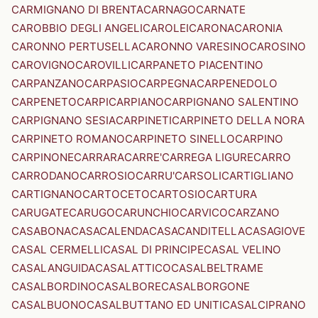
CARMIGNANO DI BRENTA
CARNAGO
CARNATE
CAROBBIO DEGLI ANGELI
CAROLEI
CARONA
CARONIA
CARONNO PERTUSELLA
CARONNO VARESINO
CAROSINO
CAROVIGNO
CAROVILLI
CARPANETO PIACENTINO
CARPANZANO
CARPASIO
CARPEGNA
CARPENEDOLO
CARPENETO
CARPI
CARPIANO
CARPIGNANO SALENTINO
CARPIGNANO SESIA
CARPINETI
CARPINETO DELLA NORA
CARPINETO ROMANO
CARPINETO SINELLO
CARPINO
CARPINONE
CARRARA
CARRE'
CARREGA LIGURE
CARRO
CARRODANO
CARROSIO
CARRU'
CARSOLI
CARTIGLIANO
CARTIGNANO
CARTOCETO
CARTOSIO
CARTURA
CARUGATE
CARUGO
CARUNCHIO
CARVICO
CARZANO
CASABONA
CASACALENDA
CASACANDITELLA
CASAGIOVE
CASAL CERMELLI
CASAL DI PRINCIPE
CASAL VELINO
CASALANGUIDA
CASALATTICO
CASALBELTRAME
CASALBORDINO
CASALBORE
CASALBORGONE
CASALBUONO
CASALBUTTANO ED UNITI
CASALCIPRANO