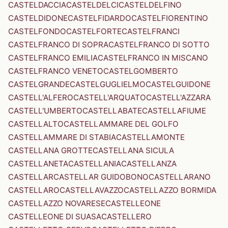
CASTELDACCIA
CASTELDELCI
CASTELDELFINO
CASTELDIDONE
CASTELFIDARDO
CASTELFIORENTINO
CASTELFONDO
CASTELFORTE
CASTELFRANCI
CASTELFRANCO DI SOPRA
CASTELFRANCO DI SOTTO
CASTELFRANCO EMILIA
CASTELFRANCO IN MISCANO
CASTELFRANCO VENETO
CASTELGOMBERTO
CASTELGRANDE
CASTELGUGLIELMO
CASTELGUIDONE
CASTELL'ALFERO
CASTELL'ARQUATO
CASTELL'AZZARA
CASTELL'UMBERTO
CASTELLABATE
CASTELLAFIUME
CASTELLALTO
CASTELLAMMARE DEL GOLFO
CASTELLAMMARE DI STABIA
CASTELLAMONTE
CASTELLANA GROTTE
CASTELLANA SICULA
CASTELLANETA
CASTELLANIA
CASTELLANZA
CASTELLAR
CASTELLAR GUIDOBONO
CASTELLARANO
CASTELLARO
CASTELLAVAZZO
CASTELLAZZO BORMIDA
CASTELLAZZO NOVARESE
CASTELLEONE
CASTELLEONE DI SUASA
CASTELLERO