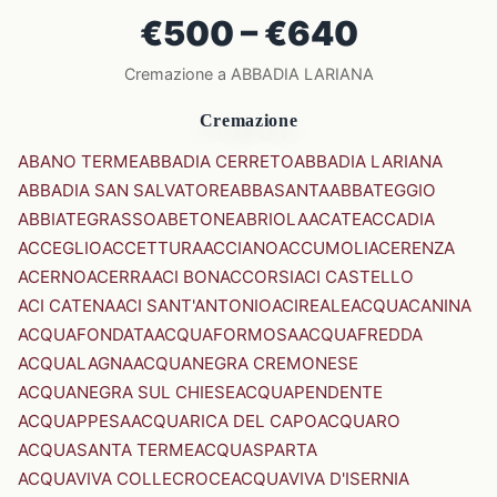
€500 – €640
Cremazione a ABBADIA LARIANA
Cremazione
ABANO TERME
ABBADIA CERRETO
ABBADIA LARIANA
ABBADIA SAN SALVATORE
ABBASANTA
ABBATEGGIO
ABBIATEGRASSO
ABETONE
ABRIOLA
ACATE
ACCADIA
ACCEGLIO
ACCETTURA
ACCIANO
ACCUMOLI
ACERENZA
ACERNO
ACERRA
ACI BONACCORSI
ACI CASTELLO
ACI CATENA
ACI SANT'ANTONIO
ACIREALE
ACQUACANINA
ACQUAFONDATA
ACQUAFORMOSA
ACQUAFREDDA
ACQUALAGNA
ACQUANEGRA CREMONESE
ACQUANEGRA SUL CHIESE
ACQUAPENDENTE
ACQUAPPESA
ACQUARICA DEL CAPO
ACQUARO
ACQUASANTA TERME
ACQUASPARTA
ACQUAVIVA COLLECROCE
ACQUAVIVA D'ISERNIA