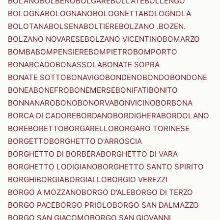
BOLANO
BOLBENO
BOLGARE
BOLLATE
BOLLENGO
BOLOGNA
BOLOGNANO
BOLOGNETTA
BOLOGNOLA
BOLOTANA
BOLSENA
BOLTIERE
BOLZANO .BOZEN.
BOLZANO NOVARESE
BOLZANO VICENTINO
BOMARZO
BOMBA
BOMPENSIERE
BOMPIETRO
BOMPORTO
BONARCADO
BONASSOLA
BONATE SOPRA
BONATE SOTTO
BONAVIGO
BONDENO
BONDO
BONDONE
BONEA
BONEFRO
BONEMERSE
BONIFATI
BONITO
BONNANARO
BONO
BONORVA
BONVICINO
BORBONA
BORCA DI CADORE
BORDANO
BORDIGHERA
BORDOLANO
BORE
BORETTO
BORGARELLO
BORGARO TORINESE
BORGETTO
BORGHETTO D'ARROSCIA
BORGHETTO DI BORBERA
BORGHETTO DI VARA
BORGHETTO LODIGIANO
BORGHETTO SANTO SPIRITO
BORGHI
BORGIA
BORGIALLO
BORGIO VEREZZI
BORGO A MOZZANO
BORGO D'ALE
BORGO DI TERZO
BORGO PACE
BORGO PRIOLO
BORGO SAN DALMAZZO
BORGO SAN GIACOMO
BORGO SAN GIOVANNI