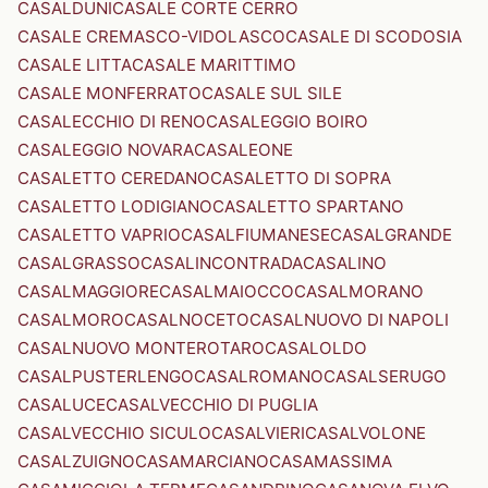
CASALDUNI
CASALE CORTE CERRO
CASALE CREMASCO-VIDOLASCO
CASALE DI SCODOSIA
CASALE LITTA
CASALE MARITTIMO
CASALE MONFERRATO
CASALE SUL SILE
CASALECCHIO DI RENO
CASALEGGIO BOIRO
CASALEGGIO NOVARA
CASALEONE
CASALETTO CEREDANO
CASALETTO DI SOPRA
CASALETTO LODIGIANO
CASALETTO SPARTANO
CASALETTO VAPRIO
CASALFIUMANESE
CASALGRANDE
CASALGRASSO
CASALINCONTRADA
CASALINO
CASALMAGGIORE
CASALMAIOCCO
CASALMORANO
CASALMORO
CASALNOCETO
CASALNUOVO DI NAPOLI
CASALNUOVO MONTEROTARO
CASALOLDO
CASALPUSTERLENGO
CASALROMANO
CASALSERUGO
CASALUCE
CASALVECCHIO DI PUGLIA
CASALVECCHIO SICULO
CASALVIERI
CASALVOLONE
CASALZUIGNO
CASAMARCIANO
CASAMASSIMA