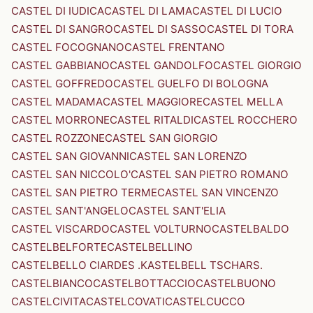
CASTEL DI IUDICA
CASTEL DI LAMA
CASTEL DI LUCIO
CASTEL DI SANGRO
CASTEL DI SASSO
CASTEL DI TORA
CASTEL FOCOGNANO
CASTEL FRENTANO
CASTEL GABBIANO
CASTEL GANDOLFO
CASTEL GIORGIO
CASTEL GOFFREDO
CASTEL GUELFO DI BOLOGNA
CASTEL MADAMA
CASTEL MAGGIORE
CASTEL MELLA
CASTEL MORRONE
CASTEL RITALDI
CASTEL ROCCHERO
CASTEL ROZZONE
CASTEL SAN GIORGIO
CASTEL SAN GIOVANNI
CASTEL SAN LORENZO
CASTEL SAN NICCOLO'
CASTEL SAN PIETRO ROMANO
CASTEL SAN PIETRO TERME
CASTEL SAN VINCENZO
CASTEL SANT'ANGELO
CASTEL SANT'ELIA
CASTEL VISCARDO
CASTEL VOLTURNO
CASTELBALDO
CASTELBELFORTE
CASTELBELLINO
CASTELBELLO CIARDES .KASTELBELL TSCHARS.
CASTELBIANCO
CASTELBOTTACCIO
CASTELBUONO
CASTELCIVITA
CASTELCOVATI
CASTELCUCCO