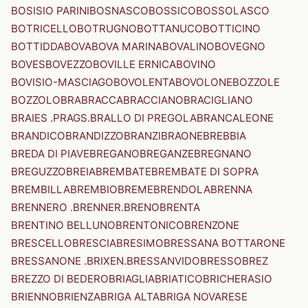
BOSISIO PARINI
BOSNASCO
BOSSICO
BOSSOLASCO
BOTRICELLO
BOTRUGNO
BOTTANUCO
BOTTICINO
BOTTIDDA
BOVA
BOVA MARINA
BOVALINO
BOVEGNO
BOVES
BOVEZZO
BOVILLE ERNICA
BOVINO
BOVISIO-MASCIAGO
BOVOLENTA
BOVOLONE
BOZZOLE
BOZZOLO
BRA
BRACCA
BRACCIANO
BRACIGLIANO
BRAIES .PRAGS.
BRALLO DI PREGOLA
BRANCALEONE
BRANDICO
BRANDIZZO
BRANZI
BRAONE
BREBBIA
BREDA DI PIAVE
BREGANO
BREGANZE
BREGNANO
BREGUZZO
BREIA
BREMBATE
BREMBATE DI SOPRA
BREMBILLA
BREMBIO
BREME
BRENDOLA
BRENNA
BRENNERO .BRENNER.
BRENO
BRENTA
BRENTINO BELLUNO
BRENTONICO
BRENZONE
BRESCELLO
BRESCIA
BRESIMO
BRESSANA BOTTARONE
BRESSANONE .BRIXEN.
BRESSANVIDO
BRESSO
BREZ
BREZZO DI BEDERO
BRIAGLIA
BRIATICO
BRICHERASIO
BRIENNO
BRIENZA
BRIGA ALTA
BRIGA NOVARESE