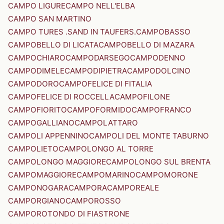
CAMPO LIGURE
CAMPO NELL'ELBA
CAMPO SAN MARTINO
CAMPO TURES .SAND IN TAUFERS.
CAMPOBASSO
CAMPOBELLO DI LICATA
CAMPOBELLO DI MAZARA
CAMPOCHIARO
CAMPODARSEGO
CAMPODENNO
CAMPODIMELE
CAMPODIPIETRA
CAMPODOLCINO
CAMPODORO
CAMPOFELICE DI FITALIA
CAMPOFELICE DI ROCCELLA
CAMPOFILONE
CAMPOFIORITO
CAMPOFORMIDO
CAMPOFRANCO
CAMPOGALLIANO
CAMPOLATTARO
CAMPOLI APPENNINO
CAMPOLI DEL MONTE TABURNO
CAMPOLIETO
CAMPOLONGO AL TORRE
CAMPOLONGO MAGGIORE
CAMPOLONGO SUL BRENTA
CAMPOMAGGIORE
CAMPOMARINO
CAMPOMORONE
CAMPONOGARA
CAMPORA
CAMPOREALE
CAMPORGIANO
CAMPOROSSO
CAMPOROTONDO DI FIASTRONE