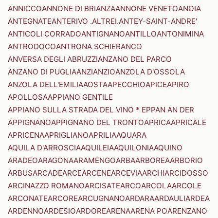
ANNICCO
ANNONE DI BRIANZA
ANNONE VENETO
ANOIA
ANTEGNATE
ANTERIVO .ALTREI.
ANTEY-SAINT-ANDRE'
ANTICOLI CORRADO
ANTIGNANO
ANTILLO
ANTONIMINA
ANTRODOCO
ANTRONA SCHIERANCO
ANVERSA DEGLI ABRUZZI
ANZANO DEL PARCO
ANZANO DI PUGLIA
ANZI
ANZIO
ANZOLA D'OSSOLA
ANZOLA DELL'EMILIA
AOSTA
APECCHIO
APICE
APIRO
APOLLOSA
APPIANO GENTILE
APPIANO SULLA STRADA DEL VINO * EPPAN AN DER
APPIGNANO
APPIGNANO DEL TRONTO
APRICA
APRICALE
APRICENA
APRIGLIANO
APRILIA
AQUARA
AQUILA D'ARROSCIA
AQUILEIA
AQUILONIA
AQUINO
ARADEO
ARAGONA
ARAMENGO
ARBA
ARBOREA
ARBORIO
ARBUS
ARCADE
ARCE
ARCENE
ARCEVIA
ARCHI
ARCIDOSSO
ARCINAZZO ROMANO
ARCISATE
ARCO
ARCOLA
ARCOLE
ARCONATE
ARCORE
ARCUGNANO
ARDARA
ARDAULI
ARDEA
ARDENNO
ARDESIO
ARDORE
ARENA
ARENA PO
ARENZANO