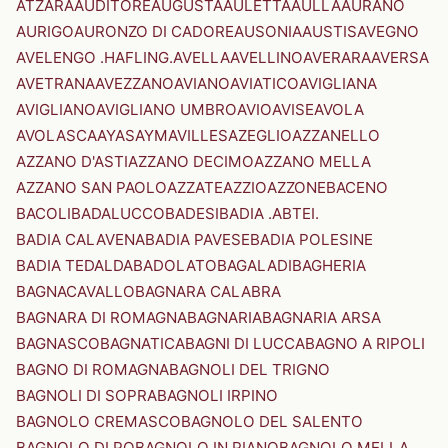
ATZARA
AUDITORE
AUGUSTA
AULETTA
AULLA
AURANO
AURIGO
AURONZO DI CADORE
AUSONIA
AUSTIS
AVEGNO
AVELENGO .HAFLING.
AVELLA
AVELLINO
AVERARA
AVERSA
AVETRANA
AVEZZANO
AVIANO
AVIATICO
AVIGLIANA
AVIGLIANO
AVIGLIANO UMBRO
AVIO
AVISE
AVOLA
AVOLASCA
AYAS
AYMAVILLES
AZEGLIO
AZZANELLO
AZZANO D'ASTI
AZZANO DECIMO
AZZANO MELLA
AZZANO SAN PAOLO
AZZATE
AZZIO
AZZONE
BACENO
BACOLI
BADALUCCO
BADESI
BADIA .ABTEI.
BADIA CALAVENA
BADIA PAVESE
BADIA POLESINE
BADIA TEDALDA
BADOLATO
BAGALADI
BAGHERIA
BAGNACAVALLO
BAGNARA CALABRA
BAGNARA DI ROMAGNA
BAGNARIA
BAGNARIA ARSA
BAGNASCO
BAGNATICA
BAGNI DI LUCCA
BAGNO A RIPOLI
BAGNO DI ROMAGNA
BAGNOLI DEL TRIGNO
BAGNOLI DI SOPRA
BAGNOLI IRPINO
BAGNOLO CREMASCO
BAGNOLO DEL SALENTO
BAGNOLO DI PO
BAGNOLO IN PIANO
BAGNOLO MELLA