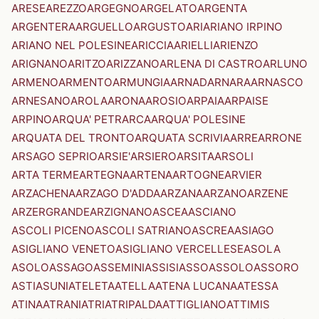
ARESE
AREZZO
ARGEGNO
ARGELATO
ARGENTA
ARGENTERA
ARGUELLO
ARGUSTO
ARI
ARIANO IRPINO
ARIANO NEL POLESINE
ARICCIA
ARIELLI
ARIENZO
ARIGNANO
ARITZO
ARIZZANO
ARLENA DI CASTRO
ARLUNO
ARMENO
ARMENTO
ARMUNGIA
ARNAD
ARNARA
ARNASCO
ARNESANO
AROLA
ARONA
AROSIO
ARPAIA
ARPAISE
ARPINO
ARQUA' PETRARCA
ARQUA' POLESINE
ARQUATA DEL TRONTO
ARQUATA SCRIVIA
ARRE
ARRONE
ARSAGO SEPRIO
ARSIE'
ARSIERO
ARSITA
ARSOLI
ARTA TERME
ARTEGNA
ARTENA
ARTOGNE
ARVIER
ARZACHENA
ARZAGO D'ADDA
ARZANA
ARZANO
ARZENE
ARZERGRANDE
ARZIGNANO
ASCEA
ASCIANO
ASCOLI PICENO
ASCOLI SATRIANO
ASCREA
ASIAGO
ASIGLIANO VENETO
ASIGLIANO VERCELLESE
ASOLA
ASOLO
ASSAGO
ASSEMINI
ASSISI
ASSO
ASSOLO
ASSORO
ASTI
ASUNI
ATELETA
ATELLA
ATENA LUCANA
ATESSA
ATINA
ATRANI
ATRI
ATRIPALDA
ATTIGLIANO
ATTIMIS