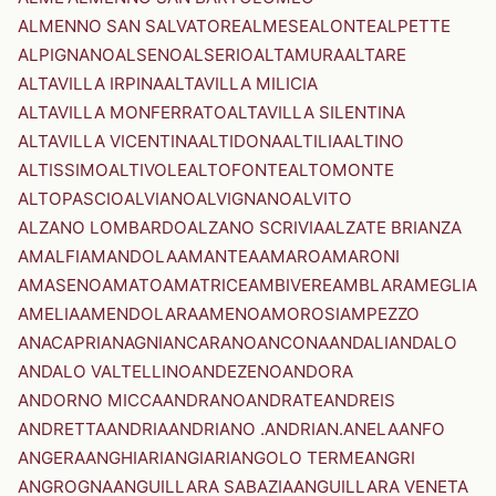
ALMENNO SAN SALVATORE
ALMESE
ALONTE
ALPETTE
ALPIGNANO
ALSENO
ALSERIO
ALTAMURA
ALTARE
ALTAVILLA IRPINA
ALTAVILLA MILICIA
ALTAVILLA MONFERRATO
ALTAVILLA SILENTINA
ALTAVILLA VICENTINA
ALTIDONA
ALTILIA
ALTINO
ALTISSIMO
ALTIVOLE
ALTOFONTE
ALTOMONTE
ALTOPASCIO
ALVIANO
ALVIGNANO
ALVITO
ALZANO LOMBARDO
ALZANO SCRIVIA
ALZATE BRIANZA
AMALFI
AMANDOLA
AMANTEA
AMARO
AMARONI
AMASENO
AMATO
AMATRICE
AMBIVERE
AMBLAR
AMEGLIA
AMELIA
AMENDOLARA
AMENO
AMOROSI
AMPEZZO
ANACAPRI
ANAGNI
ANCARANO
ANCONA
ANDALI
ANDALO
ANDALO VALTELLINO
ANDEZENO
ANDORA
ANDORNO MICCA
ANDRANO
ANDRATE
ANDREIS
ANDRETTA
ANDRIA
ANDRIANO .ANDRIAN.
ANELA
ANFO
ANGERA
ANGHIARI
ANGIARI
ANGOLO TERME
ANGRI
ANGROGNA
ANGUILLARA SABAZIA
ANGUILLARA VENETA