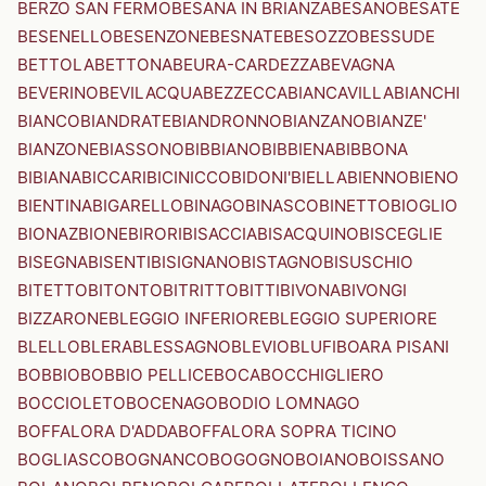
BERZO SAN FERMO
BESANA IN BRIANZA
BESANO
BESATE
BESENELLO
BESENZONE
BESNATE
BESOZZO
BESSUDE
BETTOLA
BETTONA
BEURA-CARDEZZA
BEVAGNA
BEVERINO
BEVILACQUA
BEZZECCA
BIANCAVILLA
BIANCHI
BIANCO
BIANDRATE
BIANDRONNO
BIANZANO
BIANZE'
BIANZONE
BIASSONO
BIBBIANO
BIBBIENA
BIBBONA
BIBIANA
BICCARI
BICINICCO
BIDONI'
BIELLA
BIENNO
BIENO
BIENTINA
BIGARELLO
BINAGO
BINASCO
BINETTO
BIOGLIO
BIONAZ
BIONE
BIRORI
BISACCIA
BISACQUINO
BISCEGLIE
BISEGNA
BISENTI
BISIGNANO
BISTAGNO
BISUSCHIO
BITETTO
BITONTO
BITRITTO
BITTI
BIVONA
BIVONGI
BIZZARONE
BLEGGIO INFERIORE
BLEGGIO SUPERIORE
BLELLO
BLERA
BLESSAGNO
BLEVIO
BLUFI
BOARA PISANI
BOBBIO
BOBBIO PELLICE
BOCA
BOCCHIGLIERO
BOCCIOLETO
BOCENAGO
BODIO LOMNAGO
BOFFALORA D'ADDA
BOFFALORA SOPRA TICINO
BOGLIASCO
BOGNANCO
BOGOGNO
BOIANO
BOISSANO