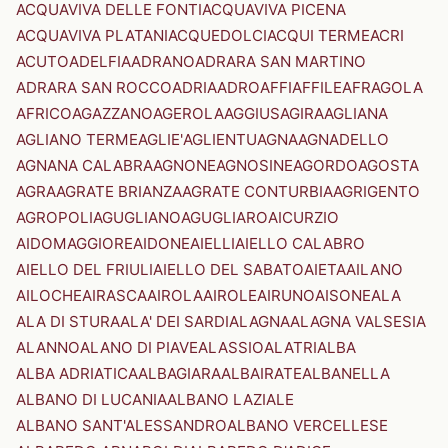
ACQUAVIVA DELLE FONTI
ACQUAVIVA PICENA
ACQUAVIVA PLATANI
ACQUEDOLCI
ACQUI TERME
ACRI
ACUTO
ADELFIA
ADRANO
ADRARA SAN MARTINO
ADRARA SAN ROCCO
ADRIA
ADRO
AFFI
AFFILE
AFRAGOLA
AFRICO
AGAZZANO
AGEROLA
AGGIUS
AGIRA
AGLIANA
AGLIANO TERME
AGLIE'
AGLIENTU
AGNA
AGNADELLO
AGNANA CALABRA
AGNONE
AGNOSINE
AGORDO
AGOSTA
AGRA
AGRATE BRIANZA
AGRATE CONTURBIA
AGRIGENTO
AGROPOLI
AGUGLIANO
AGUGLIARO
AICURZIO
AIDOMAGGIORE
AIDONE
AIELLI
AIELLO CALABRO
AIELLO DEL FRIULI
AIELLO DEL SABATO
AIETA
AILANO
AILOCHE
AIRASCA
AIROLA
AIROLE
AIRUNO
AISONE
ALA
ALA DI STURA
ALA' DEI SARDI
ALAGNA
ALAGNA VALSESIA
ALANNO
ALANO DI PIAVE
ALASSIO
ALATRI
ALBA
ALBA ADRIATICA
ALBAGIARA
ALBAIRATE
ALBANELLA
ALBANO DI LUCANIA
ALBANO LAZIALE
ALBANO SANT'ALESSANDRO
ALBANO VERCELLESE