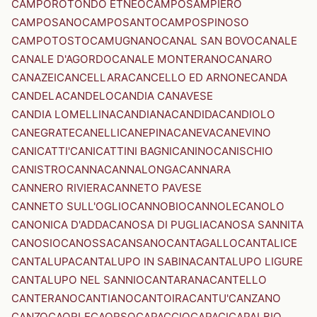
CAMPOROTONDO ETNEO
CAMPOSAMPIERO
CAMPOSANO
CAMPOSANTO
CAMPOSPINOSO
CAMPOTOSTO
CAMUGNANO
CANAL SAN BOVO
CANALE
CANALE D'AGORDO
CANALE MONTERANO
CANARO
CANAZEI
CANCELLARA
CANCELLO ED ARNONE
CANDA
CANDELA
CANDELO
CANDIA CANAVESE
CANDIA LOMELLINA
CANDIANA
CANDIDA
CANDIOLO
CANEGRATE
CANELLI
CANEPINA
CANEVA
CANEVINO
CANICATTI'
CANICATTINI BAGNI
CANINO
CANISCHIO
CANISTRO
CANNA
CANNALONGA
CANNARA
CANNERO RIVIERA
CANNETO PAVESE
CANNETO SULL'OGLIO
CANNOBIO
CANNOLE
CANOLO
CANONICA D'ADDA
CANOSA DI PUGLIA
CANOSA SANNITA
CANOSIO
CANOSSA
CANSANO
CANTAGALLO
CANTALICE
CANTALUPA
CANTALUPO IN SABINA
CANTALUPO LIGURE
CANTALUPO NEL SANNIO
CANTARANA
CANTELLO
CANTERANO
CANTIANO
CANTOIRA
CANTU'
CANZANO
CANZO
CAORLE
CAORSO
CAPACCIO
CAPACI
CAPALBIO