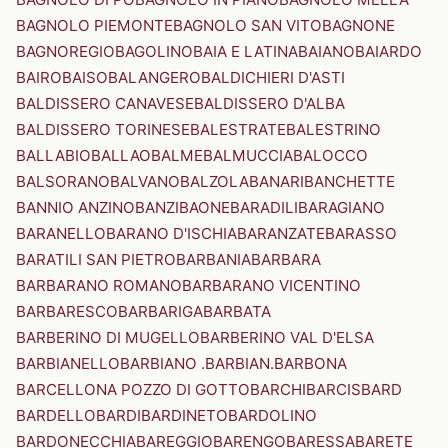
BAGNOLO PIEMONTE
BAGNOLO SAN VITO
BAGNONE
BAGNOREGIO
BAGOLINO
BAIA E LATINA
BAIANO
BAIARDO
BAIRO
BAISO
BALANGERO
BALDICHIERI D'ASTI
BALDISSERO CANAVESE
BALDISSERO D'ALBA
BALDISSERO TORINESE
BALESTRATE
BALESTRINO
BALLABIO
BALLAO
BALME
BALMUCCIA
BALOCCO
BALSORANO
BALVANO
BALZOLA
BANARI
BANCHETTE
BANNIO ANZINO
BANZI
BAONE
BARADILI
BARAGIANO
BARANELLO
BARANO D'ISCHIA
BARANZATE
BARASSO
BARATILI SAN PIETRO
BARBANIA
BARBARA
BARBARANO ROMANO
BARBARANO VICENTINO
BARBARESCO
BARBARIGA
BARBATA
BARBERINO DI MUGELLO
BARBERINO VAL D'ELSA
BARBIANELLO
BARBIANO .BARBIAN.
BARBONA
BARCELLONA POZZO DI GOTTO
BARCHI
BARCIS
BARD
BARDELLO
BARDI
BARDINETO
BARDOLINO
BARDONECCHIA
BAREGGIO
BARENGO
BARESSA
BARETE