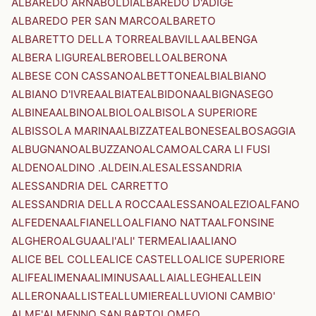
ALBAREDO ARNABOLDI
ALBAREDO D'ADIGE
ALBAREDO PER SAN MARCO
ALBARETO
ALBARETTO DELLA TORRE
ALBAVILLA
ALBENGA
ALBERA LIGURE
ALBEROBELLO
ALBERONA
ALBESE CON CASSANO
ALBETTONE
ALBI
ALBIANO
ALBIANO D'IVREA
ALBIATE
ALBIDONA
ALBIGNASEGO
ALBINEA
ALBINO
ALBIOLO
ALBISOLA SUPERIORE
ALBISSOLA MARINA
ALBIZZATE
ALBONESE
ALBOSAGGIA
ALBUGNANO
ALBUZZANO
ALCAMO
ALCARA LI FUSI
ALDENO
ALDINO .ALDEIN.
ALES
ALESSANDRIA
ALESSANDRIA DEL CARRETTO
ALESSANDRIA DELLA ROCCA
ALESSANO
ALEZIO
ALFANO
ALFEDENA
ALFIANELLO
ALFIANO NATTA
ALFONSINE
ALGHERO
ALGUA
ALI'
ALI' TERME
ALIA
ALIANO
ALICE BEL COLLE
ALICE CASTELLO
ALICE SUPERIORE
ALIFE
ALIMENA
ALIMINUSA
ALLAI
ALLEGHE
ALLEIN
ALLERONA
ALLISTE
ALLUMIERE
ALLUVIONI CAMBIO'
ALME'
ALMENNO SAN BARTOLOMEO