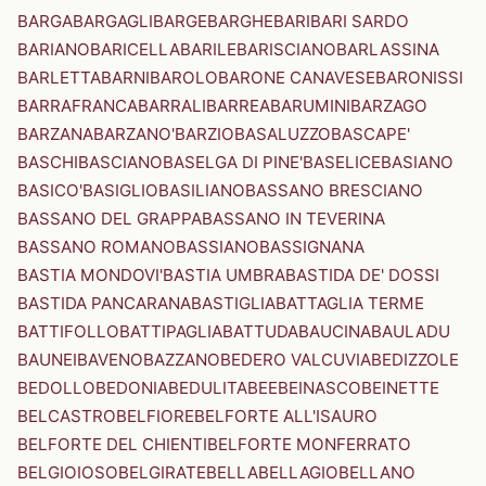
BARGA
BARGAGLI
BARGE
BARGHE
BARI
BARI SARDO
BARIANO
BARICELLA
BARILE
BARISCIANO
BARLASSINA
BARLETTA
BARNI
BAROLO
BARONE CANAVESE
BARONISSI
BARRAFRANCA
BARRALI
BARREA
BARUMINI
BARZAGO
BARZANA
BARZANO'
BARZIO
BASALUZZO
BASCAPE'
BASCHI
BASCIANO
BASELGA DI PINE'
BASELICE
BASIANO
BASICO'
BASIGLIO
BASILIANO
BASSANO BRESCIANO
BASSANO DEL GRAPPA
BASSANO IN TEVERINA
BASSANO ROMANO
BASSIANO
BASSIGNANA
BASTIA MONDOVI'
BASTIA UMBRA
BASTIDA DE' DOSSI
BASTIDA PANCARANA
BASTIGLIA
BATTAGLIA TERME
BATTIFOLLO
BATTIPAGLIA
BATTUDA
BAUCINA
BAULADU
BAUNEI
BAVENO
BAZZANO
BEDERO VALCUVIA
BEDIZZOLE
BEDOLLO
BEDONIA
BEDULITA
BEE
BEINASCO
BEINETTE
BELCASTRO
BELFIORE
BELFORTE ALL'ISAURO
BELFORTE DEL CHIENTI
BELFORTE MONFERRATO
BELGIOIOSO
BELGIRATE
BELLA
BELLAGIO
BELLANO