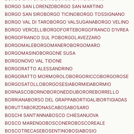
BORGO SAN LORENZO
BORGO SAN MARTINO
BORGO SAN SIRO
BORGO TICINO
BORGO TOSSIGNANO
BORGO VAL DI TARO
BORGO VALSUGANA
BORGO VELINO
BORGO VERCELLI
BORGOFORTE
BORGOFRANCO D'IVREA
BORGOFRANCO SUL PO
BORGOLAVEZZARO
BORGOMALE
BORGOMANERO
BORGOMARO
BORGOMASINO
BORGONE SUSA
BORGONOVO VAL TIDONE
BORGORATTO ALESSANDRINO
BORGORATTO MORMOROLO
BORGORICCO
BORGOROSE
BORGOSATOLLO
BORGOSESIA
BORMIDA
BORMIO
BORNASCO
BORNO
BORONEDDU
BORORE
BORRELLO
BORRIANA
BORSO DEL GRAPPA
BORTIGALI
BORTIGIADAS
BORUTTA
BORZONASCA
BOSA
BOSARO
BOSCHI SANT'ANNA
BOSCO CHIESANUOVA
BOSCO MARENGO
BOSCONERO
BOSCOREALE
BOSCOTRECASE
BOSENTINO
BOSIA
BOSIO