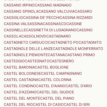
CASSANO IRPINO
CASSANO MAGNAGO
CASSANO SPINOLA
CASSANO VALCUVIA
CASSARO
CASSIGLIO
CASSINA DE' PECCHI
CASSINA RIZZARDI
CASSINA VALSASSINA
CASSINASCO
CASSINE
CASSINELLE
CASSINETTA DI LUGAGNANO
CASSINO
CASSOLA
CASSOLNOVO
CASTAGNARO
CASTAGNETO CARDUCCI
CASTAGNETO PO
CASTAGNITO
CASTAGNOLE DELLE LANZE
CASTAGNOLE MONFERRATO
CASTAGNOLE PIEMONTE
CASTANA
CASTANO PRIMO
CASTEGGIO
CASTEGNATO
CASTEGNERO
CASTEL BARONIA
CASTEL BOGLIONE
CASTEL BOLOGNESE
CASTEL CAMPAGNANO
CASTEL CASTAGNA
CASTEL COLONNA
CASTEL CONDINO
CASTEL D'AIANO
CASTEL D'ARIO
CASTEL D'AZZANO
CASTEL DEL GIUDICE
CASTEL DEL MONTE
CASTEL DEL PIANO
CASTEL DEL RIO
CASTEL DI CASIO
CASTEL DI IERI