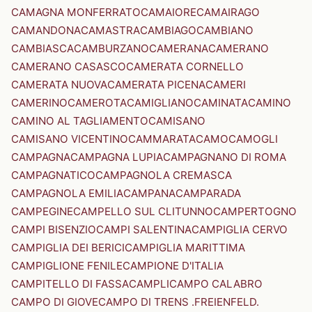
CAMAGNA MONFERRATO
CAMAIORE
CAMAIRAGO
CAMANDONA
CAMASTRA
CAMBIAGO
CAMBIANO
CAMBIASCA
CAMBURZANO
CAMERANA
CAMERANO
CAMERANO CASASCO
CAMERATA CORNELLO
CAMERATA NUOVA
CAMERATA PICENA
CAMERI
CAMERINO
CAMEROTA
CAMIGLIANO
CAMINATA
CAMINO
CAMINO AL TAGLIAMENTO
CAMISANO
CAMISANO VICENTINO
CAMMARATA
CAMO
CAMOGLI
CAMPAGNA
CAMPAGNA LUPIA
CAMPAGNANO DI ROMA
CAMPAGNATICO
CAMPAGNOLA CREMASCA
CAMPAGNOLA EMILIA
CAMPANA
CAMPARADA
CAMPEGINE
CAMPELLO SUL CLITUNNO
CAMPERTOGNO
CAMPI BISENZIO
CAMPI SALENTINA
CAMPIGLIA CERVO
CAMPIGLIA DEI BERICI
CAMPIGLIA MARITTIMA
CAMPIGLIONE FENILE
CAMPIONE D'ITALIA
CAMPITELLO DI FASSA
CAMPLI
CAMPO CALABRO
CAMPO DI GIOVE
CAMPO DI TRENS .FREIENFELD.