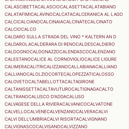
CALASCIBETTA
CALASCIO
CALASETTA
CALATABIANO
CALATAFIMI
CALAVINO
CALCATA
CALCERANICA AL LAGO
CALCI
CALCIANO
CALCINAIA
CALCINATE
CALCINATO
CALCIO
CALCO
CALDARO SULLA STRADA DEL VINO * KALTERN AN D
CALDAROLA
CALDERARA DI RENO
CALDES
CALDIERO
CALDOGNO
CALDONAZZO
CALENDASCO
CALENZANO
CALESTANO
CALICE AL CORNOVIGLIO
CALICE LIGURE
CALIMERA
CALITRI
CALIZZANO
CALLABIANA
CALLIANO
CALLIANO
CALOLZIOCORTE
CALOPEZZATI
CALOSSO
CALOVETO
CALTABELLOTTA
CALTAGIRONE
CALTANISSETTA
CALTAVUTURO
CALTIGNAGA
CALTO
CALTRANO
CALUSCO D'ADDA
CALUSO
CALVAGESE DELLA RIVIERA
CALVANICO
CALVATONE
CALVELLO
CALVENE
CALVENZANO
CALVERA
CALVI
CALVI DELL'UMBRIA
CALVI RISORTA
CALVIGNANO
CALVIGNASCO
CALVISANO
CALVIZZANO