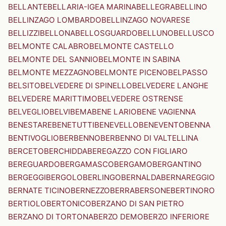
BELLANTE
BELLARIA-IGEA MARINA
BELLEGRA
BELLINO
BELLINZAGO LOMBARDO
BELLINZAGO NOVARESE
BELLIZZI
BELLONA
BELLOSGUARDO
BELLUNO
BELLUSCO
BELMONTE CALABRO
BELMONTE CASTELLO
BELMONTE DEL SANNIO
BELMONTE IN SABINA
BELMONTE MEZZAGNO
BELMONTE PICENO
BELPASSO
BELSITO
BELVEDERE DI SPINELLO
BELVEDERE LANGHE
BELVEDERE MARITTIMO
BELVEDERE OSTRENSE
BELVEGLIO
BELVI
BEMA
BENE LARIO
BENE VAGIENNA
BENESTARE
BENETUTTI
BENEVELLO
BENEVENTO
BENNA
BENTIVOGLIO
BERBENNO
BERBENNO DI VALTELLINA
BERCETO
BERCHIDDA
BEREGAZZO CON FIGLIARO
BEREGUARDO
BERGAMASCO
BERGAMO
BERGANTINO
BERGEGGI
BERGOLO
BERLINGO
BERNALDA
BERNAREGGIO
BERNATE TICINO
BERNEZZO
BERRA
BERSONE
BERTINORO
BERTIOLO
BERTONICO
BERZANO DI SAN PIETRO
BERZANO DI TORTONA
BERZO DEMO
BERZO INFERIORE