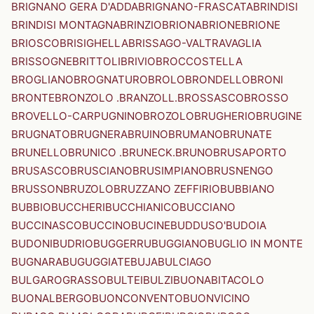
BRIGNANO GERA D'ADDA
BRIGNANO-FRASCATA
BRINDISI
BRINDISI MONTAGNA
BRINZIO
BRIONA
BRIONE
BRIONE
BRIOSCO
BRISIGHELLA
BRISSAGO-VALTRAVAGLIA
BRISSOGNE
BRITTOLI
BRIVIO
BROCCOSTELLA
BROGLIANO
BROGNATURO
BROLO
BRONDELLO
BRONI
BRONTE
BRONZOLO .BRANZOLL.
BROSSASCO
BROSSO
BROVELLO-CARPUGNINO
BROZOLO
BRUGHERIO
BRUGINE
BRUGNATO
BRUGNERA
BRUINO
BRUMANO
BRUNATE
BRUNELLO
BRUNICO .BRUNECK.
BRUNO
BRUSAPORTO
BRUSASCO
BRUSCIANO
BRUSIMPIANO
BRUSNENGO
BRUSSON
BRUZOLO
BRUZZANO ZEFFIRIO
BUBBIANO
BUBBIO
BUCCHERI
BUCCHIANICO
BUCCIANO
BUCCINASCO
BUCCINO
BUCINE
BUDDUSO'
BUDOIA
BUDONI
BUDRIO
BUGGERRU
BUGGIANO
BUGLIO IN MONTE
BUGNARA
BUGUGGIATE
BUJA
BULCIAGO
BULGAROGRASSO
BULTEI
BULZI
BUONABITACOLO
BUONALBERGO
BUONCONVENTO
BUONVICINO