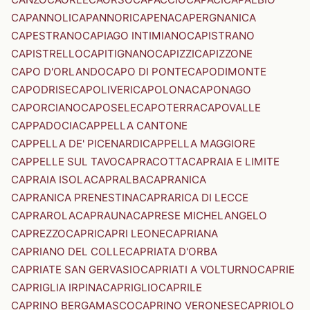
CAPANNOLI
CAPANNORI
CAPENA
CAPERGNANICA
CAPESTRANO
CAPIAGO INTIMIANO
CAPISTRANO
CAPISTRELLO
CAPITIGNANO
CAPIZZI
CAPIZZONE
CAPO D'ORLANDO
CAPO DI PONTE
CAPODIMONTE
CAPODRISE
CAPOLIVERI
CAPOLONA
CAPONAGO
CAPORCIANO
CAPOSELE
CAPOTERRA
CAPOVALLE
CAPPADOCIA
CAPPELLA CANTONE
CAPPELLA DE' PICENARDI
CAPPELLA MAGGIORE
CAPPELLE SUL TAVO
CAPRACOTTA
CAPRAIA E LIMITE
CAPRAIA ISOLA
CAPRALBA
CAPRANICA
CAPRANICA PRENESTINA
CAPRARICA DI LECCE
CAPRAROLA
CAPRAUNA
CAPRESE MICHELANGELO
CAPREZZO
CAPRI
CAPRI LEONE
CAPRIANA
CAPRIANO DEL COLLE
CAPRIATA D'ORBA
CAPRIATE SAN GERVASIO
CAPRIATI A VOLTURNO
CAPRIE
CAPRIGLIA IRPINA
CAPRIGLIO
CAPRILE
CAPRINO BERGAMASCO
CAPRINO VERONESE
CAPRIOLO