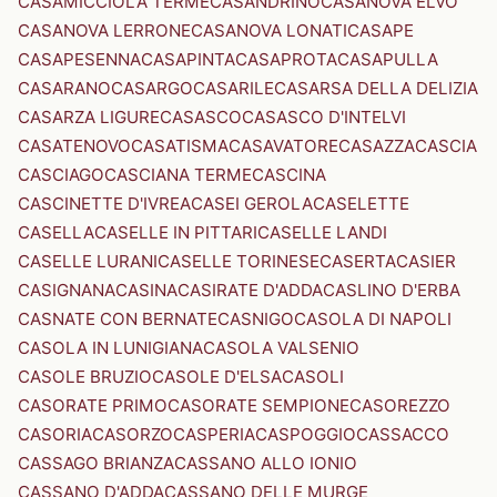
CASAMICCIOLA TERME
CASANDRINO
CASANOVA ELVO
CASANOVA LERRONE
CASANOVA LONATI
CASAPE
CASAPESENNA
CASAPINTA
CASAPROTA
CASAPULLA
CASARANO
CASARGO
CASARILE
CASARSA DELLA DELIZIA
CASARZA LIGURE
CASASCO
CASASCO D'INTELVI
CASATENOVO
CASATISMA
CASAVATORE
CASAZZA
CASCIA
CASCIAGO
CASCIANA TERME
CASCINA
CASCINETTE D'IVREA
CASEI GEROLA
CASELETTE
CASELLA
CASELLE IN PITTARI
CASELLE LANDI
CASELLE LURANI
CASELLE TORINESE
CASERTA
CASIER
CASIGNANA
CASINA
CASIRATE D'ADDA
CASLINO D'ERBA
CASNATE CON BERNATE
CASNIGO
CASOLA DI NAPOLI
CASOLA IN LUNIGIANA
CASOLA VALSENIO
CASOLE BRUZIO
CASOLE D'ELSA
CASOLI
CASORATE PRIMO
CASORATE SEMPIONE
CASOREZZO
CASORIA
CASORZO
CASPERIA
CASPOGGIO
CASSACCO
CASSAGO BRIANZA
CASSANO ALLO IONIO
CASSANO D'ADDA
CASSANO DELLE MURGE