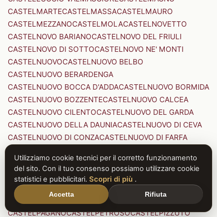
CASTELMARTE
CASTELMASSA
CASTELMAURO
CASTELMEZZANO
CASTELMOLA
CASTELNOVETTO
CASTELNOVO BARIANO
CASTELNOVO DEL FRIULI
CASTELNOVO DI SOTTO
CASTELNOVO NE' MONTI
CASTELNUOVO
CASTELNUOVO BELBO
CASTELNUOVO BERARDENGA
CASTELNUOVO BOCCA D'ADDA
CASTELNUOVO BORMIDA
CASTELNUOVO BOZZENTE
CASTELNUOVO CALCEA
CASTELNUOVO CILENTO
CASTELNUOVO DEL GARDA
CASTELNUOVO DELLA DAUNIA
CASTELNUOVO DI CEVA
CASTELNUOVO DI CONZA
CASTELNUOVO DI FARFA
CASTELNUOVO DI GARFAGNANA
Utilizziamo cookie tecnici per il corretto funzionamento
CASTELNUOVO DI PORTO
CASTELNUOVO DON BOSCO
del sito. Con il tuo consenso possiamo utilizzare cookie
CASTELNUOVO MAGRA
CASTELNUOVO NIGRA
statistici e pubblicitari.
Scopri di più
.
CASTELNUOVO PARANO
CASTELNUOVO RANGONE
Accetta
Rifiuta
CASTELNUOVO SCRIVIA
CASTELNUOVO VAL DI CECINA
CASTELPAGANO
CASTELPETROSO
CASTELPIZZUTO