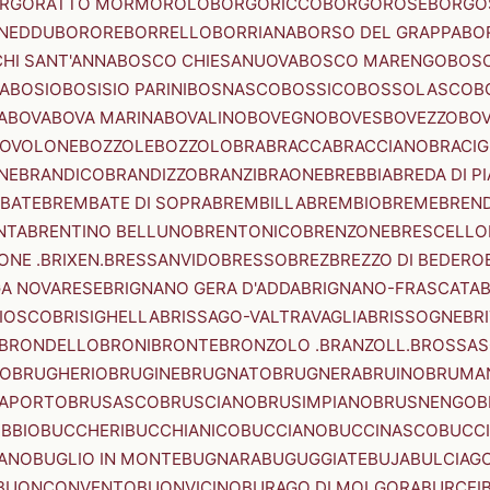
RGORATTO MORMOROLO
BORGORICCO
BORGOROSE
BORGO
NEDDU
BORORE
BORRELLO
BORRIANA
BORSO DEL GRAPPA
BO
HI SANT'ANNA
BOSCO CHIESANUOVA
BOSCO MARENGO
BOS
A
BOSIO
BOSISIO PARINI
BOSNASCO
BOSSICO
BOSSOLASCO
B
A
BOVA
BOVA MARINA
BOVALINO
BOVEGNO
BOVES
BOVEZZO
BOV
OVOLONE
BOZZOLE
BOZZOLO
BRA
BRACCA
BRACCIANO
BRACIG
NE
BRANDICO
BRANDIZZO
BRANZI
BRAONE
BREBBIA
BREDA DI P
BATE
BREMBATE DI SOPRA
BREMBILLA
BREMBIO
BREME
BREN
NTA
BRENTINO BELLUNO
BRENTONICO
BRENZONE
BRESCELLO
NE .BRIXEN.
BRESSANVIDO
BRESSO
BREZ
BREZZO DI BEDERO
GA NOVARESE
BRIGNANO GERA D'ADDA
BRIGNANO-FRASCATA
B
IOSCO
BRISIGHELLA
BRISSAGO-VALTRAVAGLIA
BRISSOGNE
BR
BRONDELLO
BRONI
BRONTE
BRONZOLO .BRANZOLL.
BROSSA
LO
BRUGHERIO
BRUGINE
BRUGNATO
BRUGNERA
BRUINO
BRUMA
APORTO
BRUSASCO
BRUSCIANO
BRUSIMPIANO
BRUSNENGO
B
BBIO
BUCCHERI
BUCCHIANICO
BUCCIANO
BUCCINASCO
BUCC
ANO
BUGLIO IN MONTE
BUGNARA
BUGUGGIATE
BUJA
BULCIAG
BUONCONVENTO
BUONVICINO
BURAGO DI MOLGORA
BURCEI