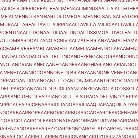
ENA
ALFIANELLO
ALFIANO NATTA
ALFONSINE
ALGHERO
ALGUA
A
O
ALICE SUPERIORE
ALIFE
ALIMENA
ALIMINUSA
ALLAI
ALLEGHE
LME'
ALMENNO SAN BARTOLOMEO
ALMENNO SAN SALVATOR
AMURA
ALTARE
ALTAVILLA IRPINA
ALTAVILLA MILICIA
ALTAVILL
VICENTINA
ALTIDONA
ALTILIA
ALTINO
ALTISSIMO
ALTIVOLE
ALT
NO LOMBARDO
ALZANO SCRIVIA
ALZATE BRIANZA
AMALFI
AMA
RICE
AMBIVERE
AMBLAR
AMEGLIA
AMELIA
AMENDOLARA
AMEN
LI
ANDALO
ANDALO VALTELLINO
ANDEZENO
ANDORA
ANDORNO
ANO .ANDRIAN.
ANELA
ANFO
ANGERA
ANGHIARI
ANGIARI
ANGOL
A VENETA
ANNICCO
ANNONE DI BRIANZA
ANNONE VENETO
AN
CORRADO
ANTIGNANO
ANTILLO
ANTONIMINA
ANTRODOCO
ANT
 DEL PARCO
ANZANO DI PUGLIA
ANZI
ANZIO
ANZOLA D'OSSOL
APPIANO GENTILE
APPIANO SULLA STRADA DEL VINO * EPPA
APRICALE
APRICENA
APRIGLIANO
APRILIA
AQUARA
AQUILA D'A
NGO
ARBA
ARBOREA
ARBORIO
ARBUS
ARCADE
ARCE
ARCENE
AR
RCO
ARCOLA
ARCOLE
ARCONATE
ARCORE
ARCUGNANO
ARDAR
O
ARENZANO
ARESE
AREZZO
ARGEGNO
ARGELATO
ARGENTA
ARG
SINE
ARICCIA
ARIELLI
ARIENZO
ARIGNANO
ARITZO
ARIZZANO
ARL