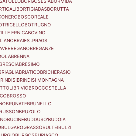
SATOLLO
BORGOSESIA
BORMIDA
RTIGALI
BORTIGIADAS
BORUTTA
CONERO
BOSCOREALE
OTRICELLO
BOTRUGNO
ILLE ERNICA
BOVINO
LIANO
BRAIES .PRAGS.
IAVE
BREGANO
BREGANZE
DOLA
BRENNA
BRESCIA
BRESIMO
BRIAGLIA
BRIATICO
BRICHERASIO
RINDISI
BRINDISI MONTAGNA
ITTOLI
BRIVIO
BROCCOSTELLA
SCO
BROSSO
NO
BRUNATE
BRUNELLO
RUSSON
BRUZOLO
INO
BUCINE
BUDDUSO'
BUDOIA
O
BULGAROGRASSO
BULTEI
BULZI
BURGIO
BURGOS
BURIASCO