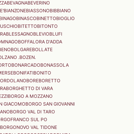
ZZA
BEVAGNA
BEVERINO
E'
BIANZONE
BIASSONO
BIBBIANO
BINAGO
BINASCO
BINETTO
BIOGLIO
SUSCHIO
BITETTO
BITONTO
ERA
BLESSAGNO
BLEVIO
BLUFI
OMNAGO
BOFFALORA D'ADDA
BENO
BOLGARE
BOLLATE
OLZANO .BOZEN.
ORTO
BONARCADO
BONASSOLA
MERSE
BONIFATI
BONITO
BORDOLANO
BORE
BORETTO
ERA
BORGHETTO DI VARA
ZZI
BORGO A MOZZANO
N GIACOMO
BORGO SAN GIOVANNI
NANO
BORGO VAL DI TARO
RGOFRANCO SUL PO
BORGONOVO VAL TIDONE