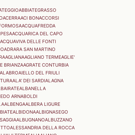
ATEGGIO
ABBIATEGRASSO
O
ACERRA
ACI BONACCORSI
FORMOSA
ACQUAFREDDA
PESA
ACQUARICA DEL CAPO
ACQUAVIVA DELLE FONTI
NO
ADRARA SAN MARTINO
RA
AGLIANA
AGLIANO TERME
AGLIE'
E BRIANZA
AGRATE CONTURBIA
CALABRO
AIELLO DEL FRIULI
STURA
ALA' DEI SARDI
ALAGNA
LBAIRATE
ALBANELLA
EDO ARNABOLDI
LA
ALBENGA
ALBERA LIGURE
BIATE
ALBIDONA
ALBIGNASEGO
SAGGIA
ALBUGNANO
ALBUZZANO
ETTO
ALESSANDRIA DELLA ROCCA