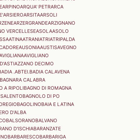
E
ARPINO
ARQUA' PETRARCA
E'
ARSIERO
ARSITA
ARSOLI
RZENE
ARZERGRANDE
ARZIGNANO
NO VERCELLESE
ASOLA
ASOLO
SSA
ATINA
ATRANI
ATRI
ATRIPALDA
 CADORE
AUSONIA
AUSTIS
AVEGNO
AVIGLIANA
AVIGLIANO
D'ASTI
AZZANO DECIMO
BADIA .ABTEI.
BADIA CALAVENA
BAGNARA CALABRA
 A RIPOLI
BAGNO DI ROMAGNA
 SALENTO
BAGNOLO DI PO
OREGIO
BAGOLINO
BAIA E LATINA
ERO D'ALBA
CO
BALSORANO
BALVANO
RANO D'ISCHIA
BARANZATE
INO
BARBARESCO
BARBARIGA