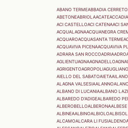
ABANO TERME
ABBADIA CERRETO
ABETONE
ABRIOLA
ACATE
ACCADI
ACI CASTELLO
ACI CATENA
ACI SA
ACQUALAGNA
ACQUANEGRA CRE
ACQUARO
ACQUASANTA TERME
A
ACQUAVIVA PICENA
ACQUAVIVA P
ADRARA SAN ROCCO
ADRIA
ADRO
AGLIENTU
AGNA
AGNADELLO
AGNA
AGRIGENTO
AGROPOLI
AGUGLIAN
AIELLO DEL SABATO
AIETA
AILANO
ALAGNA VALSESIA
ALANNO
ALANO
ALBANO DI LUCANIA
ALBANO LAZ
ALBAREDO D'ADIGE
ALBAREDO PE
ALBEROBELLO
ALBERONA
ALBESE
ALBINEA
ALBINO
ALBIOLO
ALBISOL
ALCAMO
ALCARA LI FUSI
ALDENO