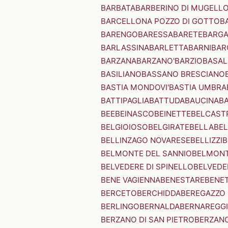
BARBATA
BARBERINO DI MUGELL
BARCELLONA POZZO DI GOTTO
B
BARENGO
BARESSA
BARETE
BARG
BARLASSINA
BARLETTA
BARNI
BAR
BARZANA
BARZANO'
BARZIO
BASAL
BASILIANO
BASSANO BRESCIANO
BASTIA MONDOVI'
BASTIA UMBRA
BATTIPAGLIA
BATTUDA
BAUCINA
B
BEE
BEINASCO
BEINETTE
BELCAST
BELGIOIOSO
BELGIRATE
BELLA
BEL
BELLINZAGO NOVARESE
BELLIZZI
B
BELMONTE DEL SANNIO
BELMONT
BELVEDERE DI SPINELLO
BELVEDE
BENE VAGIENNA
BENESTARE
BENE
BERCETO
BERCHIDDA
BEREGAZZO 
BERLINGO
BERNALDA
BERNAREGG
BERZANO DI SAN PIETRO
BERZANO