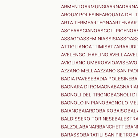
ARMENTO
ARMUNGIA
ARNAD
ARNA
ARQUA' POLESINE
ARQUATA DEL 
ARTA TERME
ARTEGNA
ARTENA
AR
ASCEA
ASCIANO
ASCOLI PICENO
A
ASSAGO
ASSEMINI
ASSISI
ASSO
AS
ATTIGLIANO
ATTIMIS
ATZARA
AUDI
AVELENGO .HAFLING.
AVELLA
AVE
AVIGLIANO UMBRO
AVIO
AVISE
AVO
AZZANO MELLA
AZZANO SAN PAO
BADIA PAVESE
BADIA POLESINE
BA
BAGNARA DI ROMAGNA
BAGNARIA
BAGNOLI DEL TRIGNO
BAGNOLI DI
BAGNOLO IN PIANO
BAGNOLO ME
BAIANO
BAIARDO
BAIRO
BAISO
BAL
BALDISSERO TORINESE
BALESTR
BALZOLA
BANARI
BANCHETTE
BAN
BARASSO
BARATILI SAN PIETRO
B