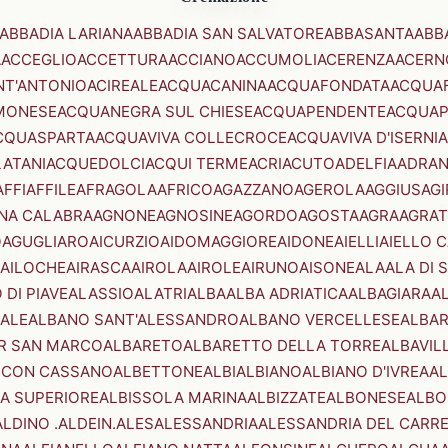
ABBADIA LARIANA
ABBADIA SAN SALVATORE
ABBASANTA
ABB
A
ACCEGLIO
ACCETTURA
ACCIANO
ACCUMOLI
ACERENZA
ACERN
NT'ANTONIO
ACIREALE
ACQUACANINA
ACQUAFONDATA
ACQUA
MONESE
ACQUANEGRA SUL CHIESE
ACQUAPENDENTE
ACQUAP
CQUASPARTA
ACQUAVIVA COLLECROCE
ACQUAVIVA D'ISERNIA
LATANI
ACQUEDOLCI
ACQUI TERME
ACRI
ACUTO
ADELFIA
ADRA
AFFI
AFFILE
AFRAGOLA
AFRICO
AGAZZANO
AGEROLA
AGGIUS
AGI
NA CALABRA
AGNONE
AGNOSINE
AGORDO
AGOSTA
AGRA
AGRAT
O
AGUGLIARO
AICURZIO
AIDOMAGGIORE
AIDONE
AIELLI
AIELLO 
AILOCHE
AIRASCA
AIROLA
AIROLE
AIRUNO
AISONE
ALA
ALA DI 
 DI PIAVE
ALASSIO
ALATRI
ALBA
ALBA ADRIATICA
ALBAGIARA
A
IALE
ALBANO SANT'ALESSANDRO
ALBANO VERCELLESE
ALBAR
R SAN MARCO
ALBARETO
ALBARETTO DELLA TORRE
ALBAVIL
 CON CASSANO
ALBETTONE
ALBI
ALBIANO
ALBIANO D'IVREA
AL
A SUPERIORE
ALBISSOLA MARINA
ALBIZZATE
ALBONESE
ALBO
ALDINO .ALDEIN.
ALES
ALESSANDRIA
ALESSANDRIA DEL CARR