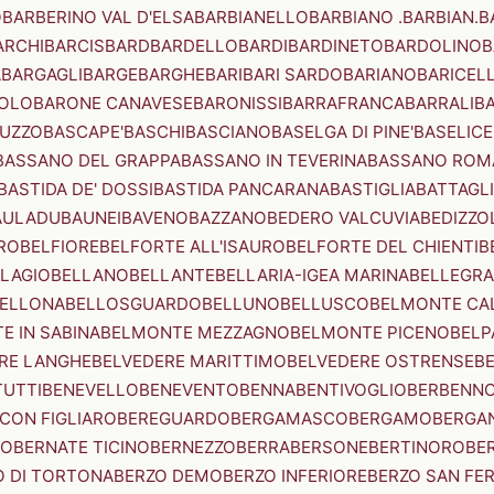
O
BARBERINO VAL D'ELSA
BARBIANELLO
BARBIANO .BARBIAN.
B
ARCHI
BARCIS
BARD
BARDELLO
BARDI
BARDINETO
BARDOLINO
B
A
BARGAGLI
BARGE
BARGHE
BARI
BARI SARDO
BARIANO
BARICEL
OLO
BARONE CANAVESE
BARONISSI
BARRAFRANCA
BARRALI
B
UZZO
BASCAPE'
BASCHI
BASCIANO
BASELGA DI PINE'
BASELICE
BASSANO DEL GRAPPA
BASSANO IN TEVERINA
BASSANO ROM
BASTIDA DE' DOSSI
BASTIDA PANCARANA
BASTIGLIA
BATTAGL
AULADU
BAUNEI
BAVENO
BAZZANO
BEDERO VALCUVIA
BEDIZZO
RO
BELFIORE
BELFORTE ALL'ISAURO
BELFORTE DEL CHIENTI
B
LAGIO
BELLANO
BELLANTE
BELLARIA-IGEA MARINA
BELLEGRA
ELLONA
BELLOSGUARDO
BELLUNO
BELLUSCO
BELMONTE CA
E IN SABINA
BELMONTE MEZZAGNO
BELMONTE PICENO
BELP
RE LANGHE
BELVEDERE MARITTIMO
BELVEDERE OSTRENSE
B
TUTTI
BENEVELLO
BENEVENTO
BENNA
BENTIVOGLIO
BERBENN
CON FIGLIARO
BEREGUARDO
BERGAMASCO
BERGAMO
BERGA
IO
BERNATE TICINO
BERNEZZO
BERRA
BERSONE
BERTINORO
BE
 DI TORTONA
BERZO DEMO
BERZO INFERIORE
BERZO SAN FE