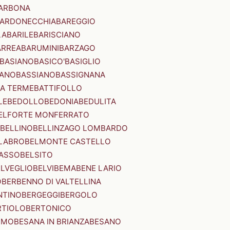
ARBONA
ARDONECCHIA
BAREGGIO
LA
BARILE
BARISCIANO
ARREA
BARUMINI
BARZAGO
BASIANO
BASICO'
BASIGLIO
ANO
BASSIANO
BASSIGNANA
IA TERME
BATTIFOLLO
LE
BEDOLLO
BEDONIA
BEDULITA
ELFORTE MONFERRATO
BELLINO
BELLINZAGO LOMBARDO
LABRO
BELMONTE CASTELLO
ASSO
BELSITO
ELVEGLIO
BELVI
BEMA
BENE LARIO
O
BERBENNO DI VALTELLINA
NTINO
BERGEGGI
BERGOLO
RTIOLO
BERTONICO
RMO
BESANA IN BRIANZA
BESANO