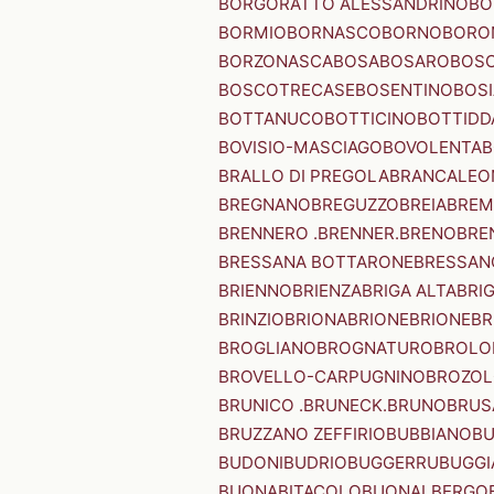
BORGORATTO ALESSANDRINO
BO
BORMIO
BORNASCO
BORNO
BORO
BORZONASCA
BOSA
BOSARO
BOSC
BOSCOTRECASE
BOSENTINO
BOSI
BOTTANUCO
BOTTICINO
BOTTIDD
BOVISIO-MASCIAGO
BOVOLENTA
B
BRALLO DI PREGOLA
BRANCALEO
BREGNANO
BREGUZZO
BREIA
BREM
BRENNERO .BRENNER.
BRENO
BRE
BRESSANA BOTTARONE
BRESSANO
BRIENNO
BRIENZA
BRIGA ALTA
BRI
BRINZIO
BRIONA
BRIONE
BRIONE
BR
BROGLIANO
BROGNATURO
BROLO
BROVELLO-CARPUGNINO
BROZO
BRUNICO .BRUNECK.
BRUNO
BRUS
BRUZZANO ZEFFIRIO
BUBBIANO
BU
BUDONI
BUDRIO
BUGGERRU
BUGGI
BUONABITACOLO
BUONALBERGO