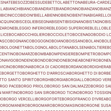
ESNATE
BESOZZO
BESSUDE
BETTOLA
BETTONA
BEURA-CARDE
LLA
BIANCHI
BIANCO
BIANDRATE
BIANDRONNO
BIANZANO
BIANZ
I
BICINICCO
BIDONI'
BIELLA
BIENNO
BIENO
BIENTINA
BIGARELLO
ACQUINO
BISCEGLIE
BISEGNA
BISENTI
BISIGNANO
BISTAGNO
BI
ZZARONE
BLEGGIO INFERIORE
BLEGGIO SUPERIORE
BLELLO
BL
LICE
BOCA
BOCCHIGLIERO
BOCCIOLETO
BOCENAGO
BODIO L
IASCO
BOGNANCO
BOGOGNO
BOIANO
BOISSANO
BOLANO
BOL
O
BOLOGNETTA
BOLOGNOLA
BOLOTANA
BOLSENA
BOLTIERE
B
CENTINO
BOMARZO
BOMBA
BOMPENSIERE
BOMPIETRO
BOMP
ONAVIGO
BONDENO
BONDO
BONDONE
BONEA
BONEFRO
BONE
VICINO
BORBONA
BORCA DI CADORE
BORDANO
BORDIGHERA
E
BORGETTO
BORGHETTO D'ARROSCIA
BORGHETTO DI BORB
TO SANTO SPIRITO
BORGHI
BORGIA
BORGIALLO
BORGIO VERE
RGO PACE
BORGO PRIOLO
BORGO SAN DALMAZZO
BORGO SA
N MARTINO
BORGO SAN SIRO
BORGO TICINO
BORGO TOSSIG
NO
BORGO VERCELLI
BORGOFORTE
BORGOFRANCO D'IVREA
BO
BORGOMANERO
BORGOMARO
BORGOMASINO
BORGONE SUSA