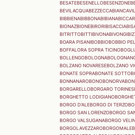
BESATE
BESENELLO
BESENZONE
B
BEVILACQUA
BEZZECCA
BIANCAVI
BIBBIENA
BIBBONA
BIBIANA
BICCAR
BIONAZ
BIONE
BIRORI
BISACCIA
BIS
BITRITTO
BITTI
BIVONA
BIVONGI
BI
BOARA PISANI
BOBBIO
BOBBIO PEL
BOFFALORA SOPRA TICINO
BOGL
BOLLENGO
BOLOGNA
BOLOGNAN
BOLZANO NOVARESE
BOLZANO VI
BONATE SOPRA
BONATE SOTTO
B
BONNANARO
BONO
BONORVA
BON
BORGARELLO
BORGARO TORINES
BORGHETTO LODIGIANO
BORGHET
BORGO D'ALE
BORGO DI TERZO
BO
BORGO SAN LORENZO
BORGO SA
BORGO VALSUGANA
BORGO VELI
BORGOLAVEZZARO
BORGOMALE