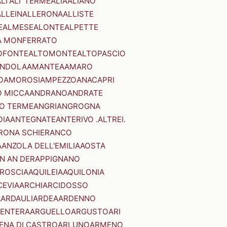
LI'
ALI' TERME
ALIA
ALIANO
ALLEIN
ALLERONA
ALLISTE
E
ALMESE
ALONTE
ALPETTE
A MONFERRATO
OFONTE
ALTOMONTE
ALTOPASCIO
NDOLA
AMANTEA
AMARO
O
AMOROSI
AMPEZZO
ANACAPRI
 MICCA
ANDRANO
ANDRATE
O TERME
ANGRI
ANGROGNA
OIA
ANTEGNATE
ANTERIVO .ALTREI.
RONA SCHIERANCO
A
ANZOLA DELL'EMILIA
AOSTA
N AN DER
APPIGNANO
RROSCIA
AQUILEIA
AQUILONIA
CEVIA
ARCHI
ARCIDOSSO
A
ARDAULI
ARDEA
ARDENNO
ENTERA
ARGUELLO
ARGUSTO
ARI
ENA DI CASTRO
ARLUNO
ARMENO