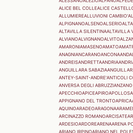
ALESSANO
ALEZIO
ALFANO
ALFED
ALICE BEL COLLE
ALICE CASTELL
ALLUMIERE
ALLUVIONI CAMBIO'
A
ALPIGNANO
ALSENO
ALSERIO
ALT
ALTAVILLA SILENTINA
ALTAVILLA 
ALVIANO
ALVIGNANO
ALVITO
ALZA
AMARONI
AMASENO
AMATO
AMAT
ANAGNI
ANCARANO
ANCONA
ANDA
ANDREIS
ANDRETTA
ANDRIA
ANDRI
ANGUILLARA SABAZIA
ANGUILLAR
ANTEY-SAINT-ANDRE'
ANTICOLI 
ANVERSA DEGLI ABRUZZI
ANZANO
APECCHIO
APICE
APIRO
APOLLOSA
APPIGNANO DEL TRONTO
APRICA
AQUINO
ARADEO
ARAGONA
ARAME
ARCINAZZO ROMANO
ARCISATE
A
ARDESIO
ARDORE
ARENA
ARENA P
ARIANO IRPINO
ARIANO NEL POLE