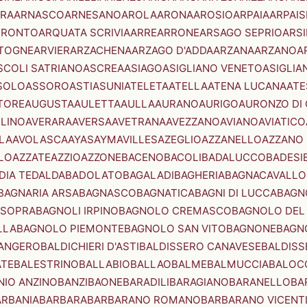
RA
ARNASCO
ARNESANO
AROLA
ARONA
AROSIO
ARPAIA
ARPAIS
TRONTO
ARQUATA SCRIVIA
ARRE
ARRONE
ARSAGO SEPRIO
ARSI
TOGNE
ARVIER
ARZACHENA
ARZAGO D'ADDA
ARZANA
ARZANO
A
SCOLI SATRIANO
ASCREA
ASIAGO
ASIGLIANO VENETO
ASIGLIA
SOLO
ASSORO
ASTI
ASUNI
ATELETA
ATELLA
ATENA LUCANA
ATE
TORE
AUGUSTA
AULETTA
AULLA
AURANO
AURIGO
AURONZO DI
LLINO
AVERARA
AVERSA
AVETRANA
AVEZZANO
AVIANO
AVIATICO
LA
AVOLASCA
AYAS
AYMAVILLES
AZEGLIO
AZZANELLO
AZZANO 
LO
AZZATE
AZZIO
AZZONE
BACENO
BACOLI
BADALUCCO
BADESI
DIA TEDALDA
BADOLATO
BAGALADI
BAGHERIA
BAGNACAVALLO
BAGNARIA ARSA
BAGNASCO
BAGNATICA
BAGNI DI LUCCA
BAGNO
 SOPRA
BAGNOLI IRPINO
BAGNOLO CREMASCO
BAGNOLO DEL
LLA
BAGNOLO PIEMONTE
BAGNOLO SAN VITO
BAGNONE
BAGN
ANGERO
BALDICHIERI D'ASTI
BALDISSERO CANAVESE
BALDISS
ATE
BALESTRINO
BALLABIO
BALLAO
BALME
BALMUCCIA
BALOC
NIO ANZINO
BANZI
BAONE
BARADILI
BARAGIANO
BARANELLO
BA
ARBANIA
BARBARA
BARBARANO ROMANO
BARBARANO VICENT