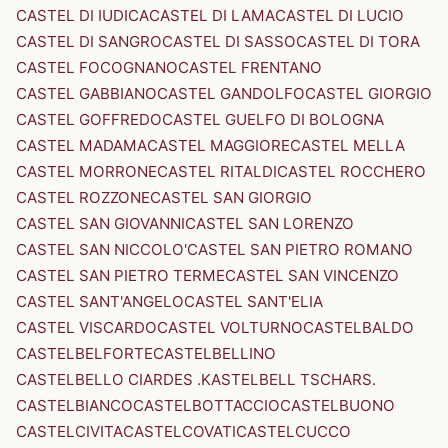
CASTEL DI IUDICA
CASTEL DI LAMA
CASTEL DI LUCIO
CASTEL DI SANGRO
CASTEL DI SASSO
CASTEL DI TORA
CASTEL FOCOGNANO
CASTEL FRENTANO
CASTEL GABBIANO
CASTEL GANDOLFO
CASTEL GIORGIO
CASTEL GOFFREDO
CASTEL GUELFO DI BOLOGNA
CASTEL MADAMA
CASTEL MAGGIORE
CASTEL MELLA
CASTEL MORRONE
CASTEL RITALDI
CASTEL ROCCHERO
CASTEL ROZZONE
CASTEL SAN GIORGIO
CASTEL SAN GIOVANNI
CASTEL SAN LORENZO
CASTEL SAN NICCOLO'
CASTEL SAN PIETRO ROMANO
CASTEL SAN PIETRO TERME
CASTEL SAN VINCENZO
CASTEL SANT'ANGELO
CASTEL SANT'ELIA
CASTEL VISCARDO
CASTEL VOLTURNO
CASTELBALDO
CASTELBELFORTE
CASTELBELLINO
CASTELBELLO CIARDES .KASTELBELL TSCHARS.
CASTELBIANCO
CASTELBOTTACCIO
CASTELBUONO
CASTELCIVITA
CASTELCOVATI
CASTELCUCCO