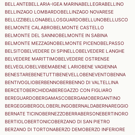
BELLANTE
BELLARIA-IGEA MARINA
BELLEGRA
BELLINO
BELLINZAGO LOMBARDO
BELLINZAGO NOVARESE
BELLIZZI
BELLONA
BELLOSGUARDO
BELLUNO
BELLUSCO
BELMONTE CALABRO
BELMONTE CASTELLO
BELMONTE DEL SANNIO
BELMONTE IN SABINA
BELMONTE MEZZAGNO
BELMONTE PICENO
BELPASSO
BELSITO
BELVEDERE DI SPINELLO
BELVEDERE LANGHE
BELVEDERE MARITTIMO
BELVEDERE OSTRENSE
BELVEGLIO
BELVI
BEMA
BENE LARIO
BENE VAGIENNA
BENESTARE
BENETUTTI
BENEVELLO
BENEVENTO
BENNA
BENTIVOGLIO
BERBENNO
BERBENNO DI VALTELLINA
BERCETO
BERCHIDDA
BEREGAZZO CON FIGLIARO
BEREGUARDO
BERGAMASCO
BERGAMO
BERGANTINO
BERGEGGI
BERGOLO
BERLINGO
BERNALDA
BERNAREGGIO
BERNATE TICINO
BERNEZZO
BERRA
BERSONE
BERTINORO
BERTIOLO
BERTONICO
BERZANO DI SAN PIETRO
BERZANO DI TORTONA
BERZO DEMO
BERZO INFERIORE