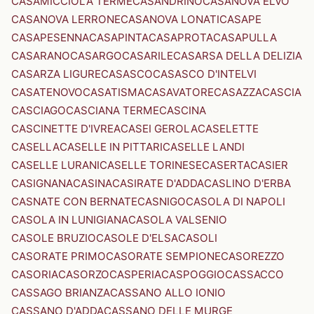
CASAMICCIOLA TERME
CASANDRINO
CASANOVA ELVO
CASANOVA LERRONE
CASANOVA LONATI
CASAPE
CASAPESENNA
CASAPINTA
CASAPROTA
CASAPULLA
CASARANO
CASARGO
CASARILE
CASARSA DELLA DELIZIA
CASARZA LIGURE
CASASCO
CASASCO D'INTELVI
CASATENOVO
CASATISMA
CASAVATORE
CASAZZA
CASCIA
CASCIAGO
CASCIANA TERME
CASCINA
CASCINETTE D'IVREA
CASEI GEROLA
CASELETTE
CASELLA
CASELLE IN PITTARI
CASELLE LANDI
CASELLE LURANI
CASELLE TORINESE
CASERTA
CASIER
CASIGNANA
CASINA
CASIRATE D'ADDA
CASLINO D'ERBA
CASNATE CON BERNATE
CASNIGO
CASOLA DI NAPOLI
CASOLA IN LUNIGIANA
CASOLA VALSENIO
CASOLE BRUZIO
CASOLE D'ELSA
CASOLI
CASORATE PRIMO
CASORATE SEMPIONE
CASOREZZO
CASORIA
CASORZO
CASPERIA
CASPOGGIO
CASSACCO
CASSAGO BRIANZA
CASSANO ALLO IONIO
CASSANO D'ADDA
CASSANO DELLE MURGE