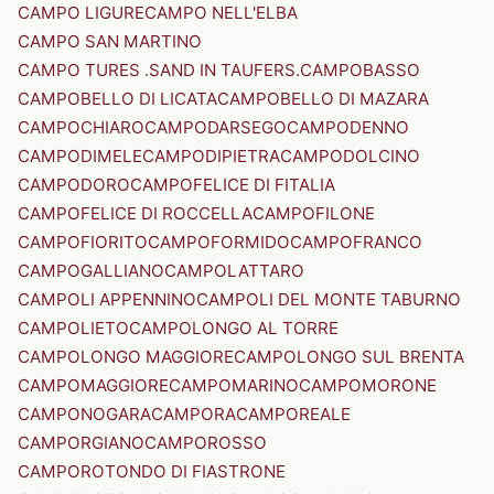
CAMPO LIGURE
CAMPO NELL'ELBA
CAMPO SAN MARTINO
CAMPO TURES .SAND IN TAUFERS.
CAMPOBASSO
CAMPOBELLO DI LICATA
CAMPOBELLO DI MAZARA
CAMPOCHIARO
CAMPODARSEGO
CAMPODENNO
CAMPODIMELE
CAMPODIPIETRA
CAMPODOLCINO
CAMPODORO
CAMPOFELICE DI FITALIA
CAMPOFELICE DI ROCCELLA
CAMPOFILONE
CAMPOFIORITO
CAMPOFORMIDO
CAMPOFRANCO
CAMPOGALLIANO
CAMPOLATTARO
CAMPOLI APPENNINO
CAMPOLI DEL MONTE TABURNO
CAMPOLIETO
CAMPOLONGO AL TORRE
CAMPOLONGO MAGGIORE
CAMPOLONGO SUL BRENTA
CAMPOMAGGIORE
CAMPOMARINO
CAMPOMORONE
CAMPONOGARA
CAMPORA
CAMPOREALE
CAMPORGIANO
CAMPOROSSO
CAMPOROTONDO DI FIASTRONE