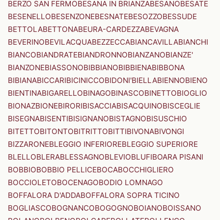
BERZO SAN FERMO
BESANA IN BRIANZA
BESANO
BESATE
BESENELLO
BESENZONE
BESNATE
BESOZZO
BESSUDE
BETTOLA
BETTONA
BEURA-CARDEZZA
BEVAGNA
BEVERINO
BEVILACQUA
BEZZECCA
BIANCAVILLA
BIANCHI
BIANCO
BIANDRATE
BIANDRONNO
BIANZANO
BIANZE'
BIANZONE
BIASSONO
BIBBIANO
BIBBIENA
BIBBONA
BIBIANA
BICCARI
BICINICCO
BIDONI'
BIELLA
BIENNO
BIENO
BIENTINA
BIGARELLO
BINAGO
BINASCO
BINETTO
BIOGLIO
BIONAZ
BIONE
BIRORI
BISACCIA
BISACQUINO
BISCEGLIE
BISEGNA
BISENTI
BISIGNANO
BISTAGNO
BISUSCHIO
BITETTO
BITONTO
BITRITTO
BITTI
BIVONA
BIVONGI
BIZZARONE
BLEGGIO INFERIORE
BLEGGIO SUPERIORE
BLELLO
BLERA
BLESSAGNO
BLEVIO
BLUFI
BOARA PISANI
BOBBIO
BOBBIO PELLICE
BOCA
BOCCHIGLIERO
BOCCIOLETO
BOCENAGO
BODIO LOMNAGO
BOFFALORA D'ADDA
BOFFALORA SOPRA TICINO
BOGLIASCO
BOGNANCO
BOGOGNO
BOIANO
BOISSANO