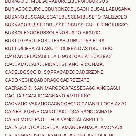
BURAGO DI MOLGORA
BURCEI
BURGIO
BURGOS
BURIASCO
BUROLO
BURONZO
BUSACHI
BUSALLA
BUSANA
BUSANO
BUSCA
BUSCATE
BUSCEMI
BUSETO PALIZZOLO
BUSNAGO
BUSSERO
BUSSETO
BUSSI SUL TIRINO
BUSSO
BUSSOLENGO
BUSSOLENO
BUSTO ARSIZIO
BUSTO GAROLFO
BUTERA
BUTI
BUTTAPIETRA
BUTTIGLIERA ALTA
BUTTIGLIERA D'ASTI
BUTTRIO
CA' D'ANDREA
CABELLA LIGURE
CABIATE
CABRAS
CACCAMO
CACCURI
CADEGLIANO-VICONAGO
CADELBOSCO DI SOPRA
CADEO
CADERZONE
CADONEGHE
CADORAGO
CADREZZATE
CAERANO DI SAN MARCO
CAFASSE
CAGGIANO
CAGLI
CAGLIARI
CAGLIO
CAGNANO AMITERNO
CAGNANO VARANO
CAGNO
CAGNO'
CAIANELLO
CAIAZZO
CAINES .KUENS.
CAINO
CAIOLO
CAIRANO
CAIRATE
CAIRO MONTENOTTE
CAIVANO
CALABRITTO
CALALZO DI CADORE
CALAMANDRANA
CALAMONACI
CALANGIANUS
CALANNA
CALASCA-CASTIGLIONE