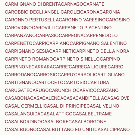
CARMIGNANO DI BRENTA
CARNAGO
CARNATE
CAROBBIO DEGLI ANGELI
CAROLEI
CARONA
CARONIA
CARONNO PERTUSELLA
CARONNO VARESINO
CAROSINO
CAROVIGNO
CAROVILLI
CARPANETO PIACENTINO
CARPANZANO
CARPASIO
CARPEGNA
CARPENEDOLO
CARPENETO
CARPI
CARPIANO
CARPIGNANO SALENTINO
CARPIGNANO SESIA
CARPINETI
CARPINETO DELLA NORA
CARPINETO ROMANO
CARPINETO SINELLO
CARPINO
CARPINONE
CARRARA
CARRE'
CARREGA LIGURE
CARRO
CARRODANO
CARROSIO
CARRU'
CARSOLI
CARTIGLIANO
CARTIGNANO
CARTOCETO
CARTOSIO
CARTURA
CARUGATE
CARUGO
CARUNCHIO
CARVICO
CARZANO
CASABONA
CASACALENDA
CASACANDITELLA
CASAGIOVE
CASAL CERMELLI
CASAL DI PRINCIPE
CASAL VELINO
CASALANGUIDA
CASALATTICO
CASALBELTRAME
CASALBORDINO
CASALBORE
CASALBORGONE
CASALBUONO
CASALBUTTANO ED UNITI
CASALCIPRANO