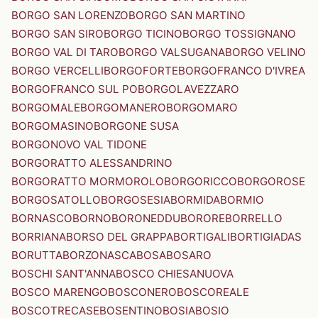
BORGO SAN LORENZO
BORGO SAN MARTINO
BORGO SAN SIRO
BORGO TICINO
BORGO TOSSIGNANO
BORGO VAL DI TARO
BORGO VALSUGANA
BORGO VELINO
BORGO VERCELLI
BORGOFORTE
BORGOFRANCO D'IVREA
BORGOFRANCO SUL PO
BORGOLAVEZZARO
BORGOMALE
BORGOMANERO
BORGOMARO
BORGOMASINO
BORGONE SUSA
BORGONOVO VAL TIDONE
BORGORATTO ALESSANDRINO
BORGORATTO MORMOROLO
BORGORICCO
BORGOROSE
BORGOSATOLLO
BORGOSESIA
BORMIDA
BORMIO
BORNASCO
BORNO
BORONEDDU
BORORE
BORRELLO
BORRIANA
BORSO DEL GRAPPA
BORTIGALI
BORTIGIADAS
BORUTTA
BORZONASCA
BOSA
BOSARO
BOSCHI SANT'ANNA
BOSCO CHIESANUOVA
BOSCO MARENGO
BOSCONERO
BOSCOREALE
BOSCOTRECASE
BOSENTINO
BOSIA
BOSIO