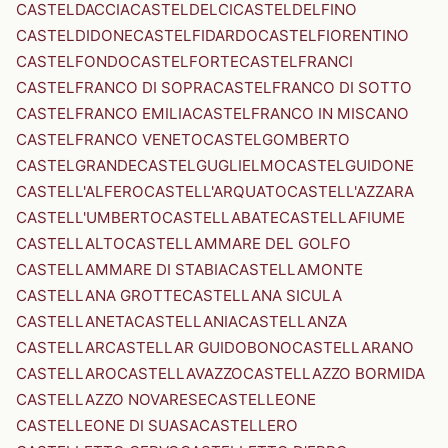
CASTELDACCIA
CASTELDELCI
CASTELDELFINO
CASTELDIDONE
CASTELFIDARDO
CASTELFIORENTINO
CASTELFONDO
CASTELFORTE
CASTELFRANCI
CASTELFRANCO DI SOPRA
CASTELFRANCO DI SOTTO
CASTELFRANCO EMILIA
CASTELFRANCO IN MISCANO
CASTELFRANCO VENETO
CASTELGOMBERTO
CASTELGRANDE
CASTELGUGLIELMO
CASTELGUIDONE
CASTELL'ALFERO
CASTELL'ARQUATO
CASTELL'AZZARA
CASTELL'UMBERTO
CASTELLABATE
CASTELLAFIUME
CASTELLALTO
CASTELLAMMARE DEL GOLFO
CASTELLAMMARE DI STABIA
CASTELLAMONTE
CASTELLANA GROTTE
CASTELLANA SICULA
CASTELLANETA
CASTELLANIA
CASTELLANZA
CASTELLAR
CASTELLAR GUIDOBONO
CASTELLARANO
CASTELLARO
CASTELLAVAZZO
CASTELLAZZO BORMIDA
CASTELLAZZO NOVARESE
CASTELLEONE
CASTELLEONE DI SUASA
CASTELLERO