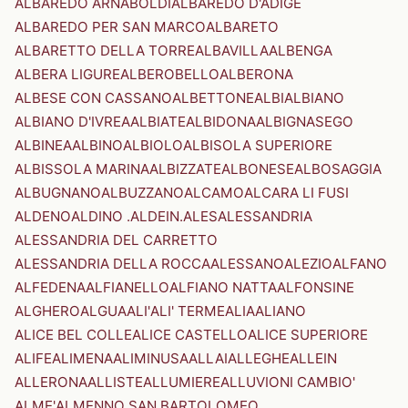
ALBAREDO ARNABOLDI
ALBAREDO D'ADIGE
ALBAREDO PER SAN MARCO
ALBARETO
ALBARETTO DELLA TORRE
ALBAVILLA
ALBENGA
ALBERA LIGURE
ALBEROBELLO
ALBERONA
ALBESE CON CASSANO
ALBETTONE
ALBI
ALBIANO
ALBIANO D'IVREA
ALBIATE
ALBIDONA
ALBIGNASEGO
ALBINEA
ALBINO
ALBIOLO
ALBISOLA SUPERIORE
ALBISSOLA MARINA
ALBIZZATE
ALBONESE
ALBOSAGGIA
ALBUGNANO
ALBUZZANO
ALCAMO
ALCARA LI FUSI
ALDENO
ALDINO .ALDEIN.
ALES
ALESSANDRIA
ALESSANDRIA DEL CARRETTO
ALESSANDRIA DELLA ROCCA
ALESSANO
ALEZIO
ALFANO
ALFEDENA
ALFIANELLO
ALFIANO NATTA
ALFONSINE
ALGHERO
ALGUA
ALI'
ALI' TERME
ALIA
ALIANO
ALICE BEL COLLE
ALICE CASTELLO
ALICE SUPERIORE
ALIFE
ALIMENA
ALIMINUSA
ALLAI
ALLEGHE
ALLEIN
ALLERONA
ALLISTE
ALLUMIERE
ALLUVIONI CAMBIO'
ALME'
ALMENNO SAN BARTOLOMEO