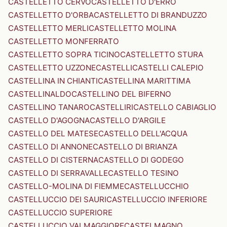
CASTELLETTO CERVO
CASTELLETTO D'ERRO
CASTELLETTO D'ORBA
CASTELLETTO DI BRANDUZZO
CASTELLETTO MERLI
CASTELLETTO MOLINA
CASTELLETTO MONFERRATO
CASTELLETTO SOPRA TICINO
CASTELLETTO STURA
CASTELLETTO UZZONE
CASTELLI
CASTELLI CALEPIO
CASTELLINA IN CHIANTI
CASTELLINA MARITTIMA
CASTELLINALDO
CASTELLINO DEL BIFERNO
CASTELLINO TANARO
CASTELLIRI
CASTELLO CABIAGLIO
CASTELLO D'AGOGNA
CASTELLO D'ARGILE
CASTELLO DEL MATESE
CASTELLO DELL'ACQUA
CASTELLO DI ANNONE
CASTELLO DI BRIANZA
CASTELLO DI CISTERNA
CASTELLO DI GODEGO
CASTELLO DI SERRAVALLE
CASTELLO TESINO
CASTELLO-MOLINA DI FIEMME
CASTELLUCCHIO
CASTELLUCCIO DEI SAURI
CASTELLUCCIO INFERIORE
CASTELLUCCIO SUPERIORE
CASTELLUCCIO VALMAGGIORE
CASTELMAGNO