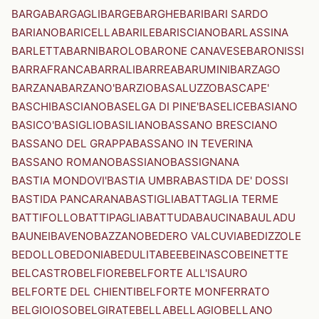
BARGA
BARGAGLI
BARGE
BARGHE
BARI
BARI SARDO
BARIANO
BARICELLA
BARILE
BARISCIANO
BARLASSINA
BARLETTA
BARNI
BAROLO
BARONE CANAVESE
BARONISSI
BARRAFRANCA
BARRALI
BARREA
BARUMINI
BARZAGO
BARZANA
BARZANO'
BARZIO
BASALUZZO
BASCAPE'
BASCHI
BASCIANO
BASELGA DI PINE'
BASELICE
BASIANO
BASICO'
BASIGLIO
BASILIANO
BASSANO BRESCIANO
BASSANO DEL GRAPPA
BASSANO IN TEVERINA
BASSANO ROMANO
BASSIANO
BASSIGNANA
BASTIA MONDOVI'
BASTIA UMBRA
BASTIDA DE' DOSSI
BASTIDA PANCARANA
BASTIGLIA
BATTAGLIA TERME
BATTIFOLLO
BATTIPAGLIA
BATTUDA
BAUCINA
BAULADU
BAUNEI
BAVENO
BAZZANO
BEDERO VALCUVIA
BEDIZZOLE
BEDOLLO
BEDONIA
BEDULITA
BEE
BEINASCO
BEINETTE
BELCASTRO
BELFIORE
BELFORTE ALL'ISAURO
BELFORTE DEL CHIENTI
BELFORTE MONFERRATO
BELGIOIOSO
BELGIRATE
BELLA
BELLAGIO
BELLANO