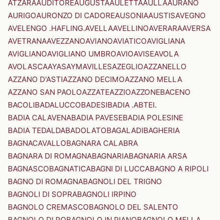
ATZARA
AUDITORE
AUGUSTA
AULETTA
AULLA
AURANO
AURIGO
AURONZO DI CADORE
AUSONIA
AUSTIS
AVEGNO
AVELENGO .HAFLING.
AVELLA
AVELLINO
AVERARA
AVERSA
AVETRANA
AVEZZANO
AVIANO
AVIATICO
AVIGLIANA
AVIGLIANO
AVIGLIANO UMBRO
AVIO
AVISE
AVOLA
AVOLASCA
AYAS
AYMAVILLES
AZEGLIO
AZZANELLO
AZZANO D'ASTI
AZZANO DECIMO
AZZANO MELLA
AZZANO SAN PAOLO
AZZATE
AZZIO
AZZONE
BACENO
BACOLI
BADALUCCO
BADESI
BADIA .ABTEI.
BADIA CALAVENA
BADIA PAVESE
BADIA POLESINE
BADIA TEDALDA
BADOLATO
BAGALADI
BAGHERIA
BAGNACAVALLO
BAGNARA CALABRA
BAGNARA DI ROMAGNA
BAGNARIA
BAGNARIA ARSA
BAGNASCO
BAGNATICA
BAGNI DI LUCCA
BAGNO A RIPOLI
BAGNO DI ROMAGNA
BAGNOLI DEL TRIGNO
BAGNOLI DI SOPRA
BAGNOLI IRPINO
BAGNOLO CREMASCO
BAGNOLO DEL SALENTO
BAGNOLO DI PO
BAGNOLO IN PIANO
BAGNOLO MELLA