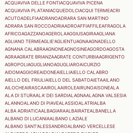
ACQUAVIVA DELLE FONTI
ACQUAVIVA PICENA
ACQUAVIVA PLATANI
ACQUEDOLCI
ACQUI TERME
ACRI
ACUTO
ADELFIA
ADRANO
ADRARA SAN MARTINO
ADRARA SAN ROCCO
ADRIA
ADRO
AFFI
AFFILE
AFRAGOLA
AFRICO
AGAZZANO
AGEROLA
AGGIUS
AGIRA
AGLIANA
AGLIANO TERME
AGLIE'
AGLIENTU
AGNA
AGNADELLO
AGNANA CALABRA
AGNONE
AGNOSINE
AGORDO
AGOSTA
AGRA
AGRATE BRIANZA
AGRATE CONTURBIA
AGRIGENTO
AGROPOLI
AGUGLIANO
AGUGLIARO
AICURZIO
AIDOMAGGIORE
AIDONE
AIELLI
AIELLO CALABRO
AIELLO DEL FRIULI
AIELLO DEL SABATO
AIETA
AILANO
AILOCHE
AIRASCA
AIROLA
AIROLE
AIRUNO
AISONE
ALA
ALA DI STURA
ALA' DEI SARDI
ALAGNA
ALAGNA VALSESIA
ALANNO
ALANO DI PIAVE
ALASSIO
ALATRI
ALBA
ALBA ADRIATICA
ALBAGIARA
ALBAIRATE
ALBANELLA
ALBANO DI LUCANIA
ALBANO LAZIALE
ALBANO SANT'ALESSANDRO
ALBANO VERCELLESE