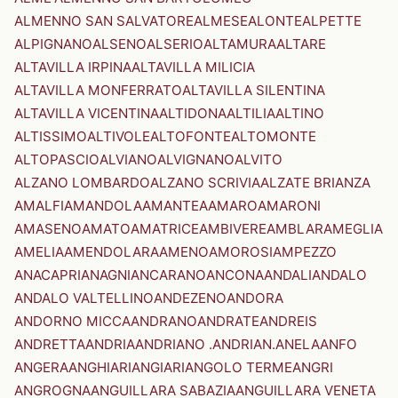
ALMENNO SAN SALVATORE
ALMESE
ALONTE
ALPETTE
ALPIGNANO
ALSENO
ALSERIO
ALTAMURA
ALTARE
ALTAVILLA IRPINA
ALTAVILLA MILICIA
ALTAVILLA MONFERRATO
ALTAVILLA SILENTINA
ALTAVILLA VICENTINA
ALTIDONA
ALTILIA
ALTINO
ALTISSIMO
ALTIVOLE
ALTOFONTE
ALTOMONTE
ALTOPASCIO
ALVIANO
ALVIGNANO
ALVITO
ALZANO LOMBARDO
ALZANO SCRIVIA
ALZATE BRIANZA
AMALFI
AMANDOLA
AMANTEA
AMARO
AMARONI
AMASENO
AMATO
AMATRICE
AMBIVERE
AMBLAR
AMEGLIA
AMELIA
AMENDOLARA
AMENO
AMOROSI
AMPEZZO
ANACAPRI
ANAGNI
ANCARANO
ANCONA
ANDALI
ANDALO
ANDALO VALTELLINO
ANDEZENO
ANDORA
ANDORNO MICCA
ANDRANO
ANDRATE
ANDREIS
ANDRETTA
ANDRIA
ANDRIANO .ANDRIAN.
ANELA
ANFO
ANGERA
ANGHIARI
ANGIARI
ANGOLO TERME
ANGRI
ANGROGNA
ANGUILLARA SABAZIA
ANGUILLARA VENETA