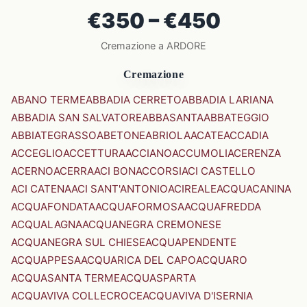
€350 – €450
Cremazione a ARDORE
Cremazione
ABANO TERME
ABBADIA CERRETO
ABBADIA LARIANA
ABBADIA SAN SALVATORE
ABBASANTA
ABBATEGGIO
ABBIATEGRASSO
ABETONE
ABRIOLA
ACATE
ACCADIA
ACCEGLIO
ACCETTURA
ACCIANO
ACCUMOLI
ACERENZA
ACERNO
ACERRA
ACI BONACCORSI
ACI CASTELLO
ACI CATENA
ACI SANT'ANTONIO
ACIREALE
ACQUACANINA
ACQUAFONDATA
ACQUAFORMOSA
ACQUAFREDDA
ACQUALAGNA
ACQUANEGRA CREMONESE
ACQUANEGRA SUL CHIESE
ACQUAPENDENTE
ACQUAPPESA
ACQUARICA DEL CAPO
ACQUARO
ACQUASANTA TERME
ACQUASPARTA
ACQUAVIVA COLLECROCE
ACQUAVIVA D'ISERNIA