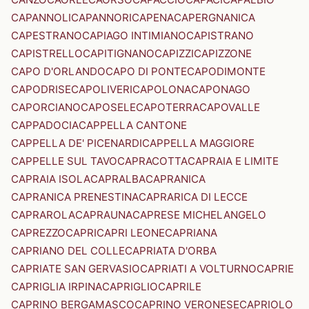
CAPANNOLI
CAPANNORI
CAPENA
CAPERGNANICA
CAPESTRANO
CAPIAGO INTIMIANO
CAPISTRANO
CAPISTRELLO
CAPITIGNANO
CAPIZZI
CAPIZZONE
CAPO D'ORLANDO
CAPO DI PONTE
CAPODIMONTE
CAPODRISE
CAPOLIVERI
CAPOLONA
CAPONAGO
CAPORCIANO
CAPOSELE
CAPOTERRA
CAPOVALLE
CAPPADOCIA
CAPPELLA CANTONE
CAPPELLA DE' PICENARDI
CAPPELLA MAGGIORE
CAPPELLE SUL TAVO
CAPRACOTTA
CAPRAIA E LIMITE
CAPRAIA ISOLA
CAPRALBA
CAPRANICA
CAPRANICA PRENESTINA
CAPRARICA DI LECCE
CAPRAROLA
CAPRAUNA
CAPRESE MICHELANGELO
CAPREZZO
CAPRI
CAPRI LEONE
CAPRIANA
CAPRIANO DEL COLLE
CAPRIATA D'ORBA
CAPRIATE SAN GERVASIO
CAPRIATI A VOLTURNO
CAPRIE
CAPRIGLIA IRPINA
CAPRIGLIO
CAPRILE
CAPRINO BERGAMASCO
CAPRINO VERONESE
CAPRIOLO