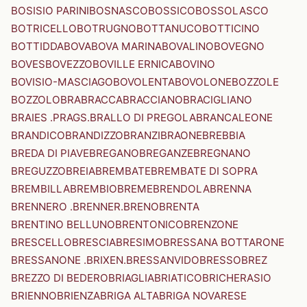
BOSISIO PARINI
BOSNASCO
BOSSICO
BOSSOLASCO
BOTRICELLO
BOTRUGNO
BOTTANUCO
BOTTICINO
BOTTIDDA
BOVA
BOVA MARINA
BOVALINO
BOVEGNO
BOVES
BOVEZZO
BOVILLE ERNICA
BOVINO
BOVISIO-MASCIAGO
BOVOLENTA
BOVOLONE
BOZZOLE
BOZZOLO
BRA
BRACCA
BRACCIANO
BRACIGLIANO
BRAIES .PRAGS.
BRALLO DI PREGOLA
BRANCALEONE
BRANDICO
BRANDIZZO
BRANZI
BRAONE
BREBBIA
BREDA DI PIAVE
BREGANO
BREGANZE
BREGNANO
BREGUZZO
BREIA
BREMBATE
BREMBATE DI SOPRA
BREMBILLA
BREMBIO
BREME
BRENDOLA
BRENNA
BRENNERO .BRENNER.
BRENO
BRENTA
BRENTINO BELLUNO
BRENTONICO
BRENZONE
BRESCELLO
BRESCIA
BRESIMO
BRESSANA BOTTARONE
BRESSANONE .BRIXEN.
BRESSANVIDO
BRESSO
BREZ
BREZZO DI BEDERO
BRIAGLIA
BRIATICO
BRICHERASIO
BRIENNO
BRIENZA
BRIGA ALTA
BRIGA NOVARESE