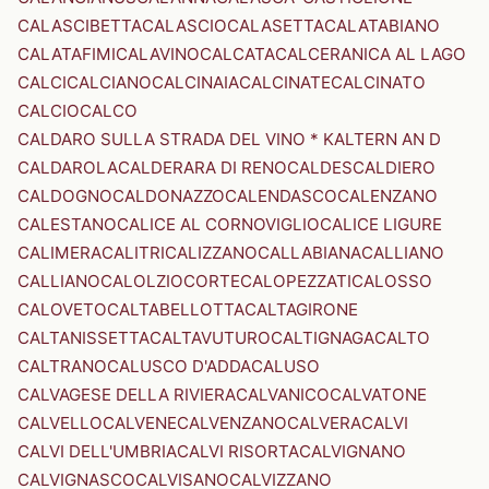
CALASCIBETTA
CALASCIO
CALASETTA
CALATABIANO
CALATAFIMI
CALAVINO
CALCATA
CALCERANICA AL LAGO
CALCI
CALCIANO
CALCINAIA
CALCINATE
CALCINATO
CALCIO
CALCO
CALDARO SULLA STRADA DEL VINO * KALTERN AN D
CALDAROLA
CALDERARA DI RENO
CALDES
CALDIERO
CALDOGNO
CALDONAZZO
CALENDASCO
CALENZANO
CALESTANO
CALICE AL CORNOVIGLIO
CALICE LIGURE
CALIMERA
CALITRI
CALIZZANO
CALLABIANA
CALLIANO
CALLIANO
CALOLZIOCORTE
CALOPEZZATI
CALOSSO
CALOVETO
CALTABELLOTTA
CALTAGIRONE
CALTANISSETTA
CALTAVUTURO
CALTIGNAGA
CALTO
CALTRANO
CALUSCO D'ADDA
CALUSO
CALVAGESE DELLA RIVIERA
CALVANICO
CALVATONE
CALVELLO
CALVENE
CALVENZANO
CALVERA
CALVI
CALVI DELL'UMBRIA
CALVI RISORTA
CALVIGNANO
CALVIGNASCO
CALVISANO
CALVIZZANO