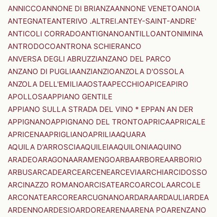
ANNICCO
ANNONE DI BRIANZA
ANNONE VENETO
ANOIA
ANTEGNATE
ANTERIVO .ALTREI.
ANTEY-SAINT-ANDRE'
ANTICOLI CORRADO
ANTIGNANO
ANTILLO
ANTONIMINA
ANTRODOCO
ANTRONA SCHIERANCO
ANVERSA DEGLI ABRUZZI
ANZANO DEL PARCO
ANZANO DI PUGLIA
ANZI
ANZIO
ANZOLA D'OSSOLA
ANZOLA DELL'EMILIA
AOSTA
APECCHIO
APICE
APIRO
APOLLOSA
APPIANO GENTILE
APPIANO SULLA STRADA DEL VINO * EPPAN AN DER
APPIGNANO
APPIGNANO DEL TRONTO
APRICA
APRICALE
APRICENA
APRIGLIANO
APRILIA
AQUARA
AQUILA D'ARROSCIA
AQUILEIA
AQUILONIA
AQUINO
ARADEO
ARAGONA
ARAMENGO
ARBA
ARBOREA
ARBORIO
ARBUS
ARCADE
ARCE
ARCENE
ARCEVIA
ARCHI
ARCIDOSSO
ARCINAZZO ROMANO
ARCISATE
ARCO
ARCOLA
ARCOLE
ARCONATE
ARCORE
ARCUGNANO
ARDARA
ARDAULI
ARDEA
ARDENNO
ARDESIO
ARDORE
ARENA
ARENA PO
ARENZANO