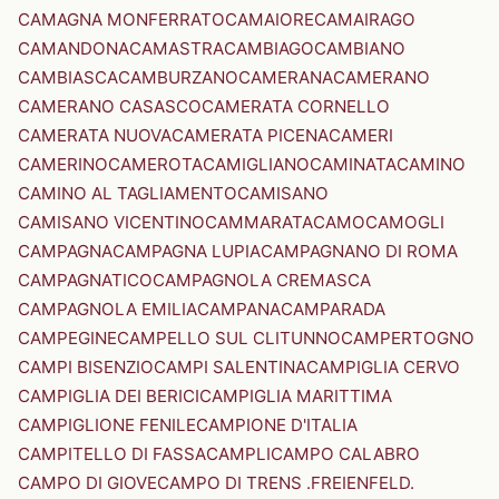
CAMAGNA MONFERRATO
CAMAIORE
CAMAIRAGO
CAMANDONA
CAMASTRA
CAMBIAGO
CAMBIANO
CAMBIASCA
CAMBURZANO
CAMERANA
CAMERANO
CAMERANO CASASCO
CAMERATA CORNELLO
CAMERATA NUOVA
CAMERATA PICENA
CAMERI
CAMERINO
CAMEROTA
CAMIGLIANO
CAMINATA
CAMINO
CAMINO AL TAGLIAMENTO
CAMISANO
CAMISANO VICENTINO
CAMMARATA
CAMO
CAMOGLI
CAMPAGNA
CAMPAGNA LUPIA
CAMPAGNANO DI ROMA
CAMPAGNATICO
CAMPAGNOLA CREMASCA
CAMPAGNOLA EMILIA
CAMPANA
CAMPARADA
CAMPEGINE
CAMPELLO SUL CLITUNNO
CAMPERTOGNO
CAMPI BISENZIO
CAMPI SALENTINA
CAMPIGLIA CERVO
CAMPIGLIA DEI BERICI
CAMPIGLIA MARITTIMA
CAMPIGLIONE FENILE
CAMPIONE D'ITALIA
CAMPITELLO DI FASSA
CAMPLI
CAMPO CALABRO
CAMPO DI GIOVE
CAMPO DI TRENS .FREIENFELD.