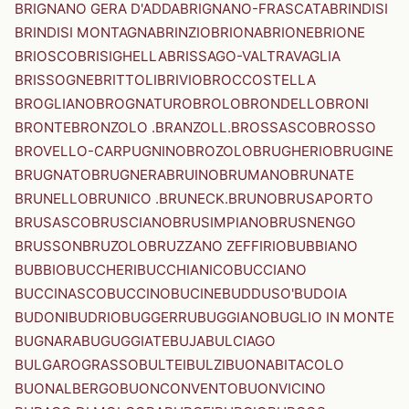
BRIGNANO GERA D'ADDA
BRIGNANO-FRASCATA
BRINDISI
BRINDISI MONTAGNA
BRINZIO
BRIONA
BRIONE
BRIONE
BRIOSCO
BRISIGHELLA
BRISSAGO-VALTRAVAGLIA
BRISSOGNE
BRITTOLI
BRIVIO
BROCCOSTELLA
BROGLIANO
BROGNATURO
BROLO
BRONDELLO
BRONI
BRONTE
BRONZOLO .BRANZOLL.
BROSSASCO
BROSSO
BROVELLO-CARPUGNINO
BROZOLO
BRUGHERIO
BRUGINE
BRUGNATO
BRUGNERA
BRUINO
BRUMANO
BRUNATE
BRUNELLO
BRUNICO .BRUNECK.
BRUNO
BRUSAPORTO
BRUSASCO
BRUSCIANO
BRUSIMPIANO
BRUSNENGO
BRUSSON
BRUZOLO
BRUZZANO ZEFFIRIO
BUBBIANO
BUBBIO
BUCCHERI
BUCCHIANICO
BUCCIANO
BUCCINASCO
BUCCINO
BUCINE
BUDDUSO'
BUDOIA
BUDONI
BUDRIO
BUGGERRU
BUGGIANO
BUGLIO IN MONTE
BUGNARA
BUGUGGIATE
BUJA
BULCIAGO
BULGAROGRASSO
BULTEI
BULZI
BUONABITACOLO
BUONALBERGO
BUONCONVENTO
BUONVICINO