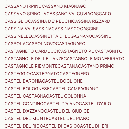
CASSANO IRPINO
CASSANO MAGNAGO
CASSANO SPINOLA
CASSANO VALCUVIA
CASSARO
CASSIGLIO
CASSINA DE' PECCHI
CASSINA RIZZARDI
CASSINA VALSASSINA
CASSINASCO
CASSINE
CASSINELLE
CASSINETTA DI LUGAGNANO
CASSINO
CASSOLA
CASSOLNOVO
CASTAGNARO
CASTAGNETO CARDUCCI
CASTAGNETO PO
CASTAGNITO
CASTAGNOLE DELLE LANZE
CASTAGNOLE MONFERRATO
CASTAGNOLE PIEMONTE
CASTANA
CASTANO PRIMO
CASTEGGIO
CASTEGNATO
CASTEGNERO
CASTEL BARONIA
CASTEL BOGLIONE
CASTEL BOLOGNESE
CASTEL CAMPAGNANO
CASTEL CASTAGNA
CASTEL COLONNA
CASTEL CONDINO
CASTEL D'AIANO
CASTEL D'ARIO
CASTEL D'AZZANO
CASTEL DEL GIUDICE
CASTEL DEL MONTE
CASTEL DEL PIANO
CASTEL DEL RIO
CASTEL DI CASIO
CASTEL DI IERI