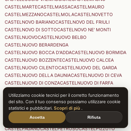
CASTELMARTE
CASTELMASSA
CASTELMAURO
CASTELMEZZANO
CASTELMOLA
CASTELNOVETTO
CASTELNOVO BARIANO
CASTELNOVO DEL FRIULI
CASTELNOVO DI SOTTO
CASTELNOVO NE' MONTI
CASTELNUOVO
CASTELNUOVO BELBO
CASTELNUOVO BERARDENGA
CASTELNUOVO BOCCA D'ADDA
CASTELNUOVO BORMIDA
CASTELNUOVO BOZZENTE
CASTELNUOVO CALCEA
CASTELNUOVO CILENTO
CASTELNUOVO DEL GARDA
CASTELNUOVO DELLA DAUNIA
CASTELNUOVO DI CEVA
CASTELNUOVO DI CONZA
CASTELNUOVO DI FARFA
CASTELNUOVO DI GARFAGNANA
Utilizziamo cookie tecnici per il corretto funzionamento
CASTELNUOVO DI PORTO
CASTELNUOVO DON BOSCO
del sito. Con il tuo consenso possiamo utilizzare cookie
CASTELNUOVO MAGRA
CASTELNUOVO NIGRA
statistici e pubblicitari.
Scopri di più
.
CASTELNUOVO PARANO
CASTELNUOVO RANGONE
Accetta
Rifiuta
CASTELNUOVO SCRIVIA
CASTELNUOVO VAL DI CECINA
CASTELPAGANO
CASTELPETROSO
CASTELPIZZUTO