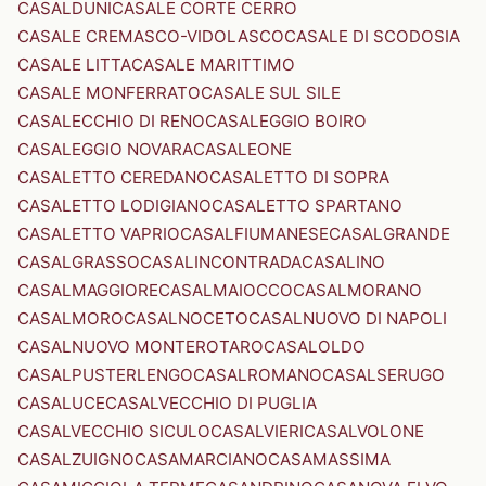
CASALDUNI
CASALE CORTE CERRO
CASALE CREMASCO-VIDOLASCO
CASALE DI SCODOSIA
CASALE LITTA
CASALE MARITTIMO
CASALE MONFERRATO
CASALE SUL SILE
CASALECCHIO DI RENO
CASALEGGIO BOIRO
CASALEGGIO NOVARA
CASALEONE
CASALETTO CEREDANO
CASALETTO DI SOPRA
CASALETTO LODIGIANO
CASALETTO SPARTANO
CASALETTO VAPRIO
CASALFIUMANESE
CASALGRANDE
CASALGRASSO
CASALINCONTRADA
CASALINO
CASALMAGGIORE
CASALMAIOCCO
CASALMORANO
CASALMORO
CASALNOCETO
CASALNUOVO DI NAPOLI
CASALNUOVO MONTEROTARO
CASALOLDO
CASALPUSTERLENGO
CASALROMANO
CASALSERUGO
CASALUCE
CASALVECCHIO DI PUGLIA
CASALVECCHIO SICULO
CASALVIERI
CASALVOLONE
CASALZUIGNO
CASAMARCIANO
CASAMASSIMA