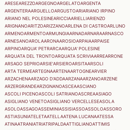
ARESE
AREZZO
ARGEGNO
ARGELATO
ARGENTA
ARGENTERA
ARGUELLO
ARGUSTO
ARI
ARIANO IRPINO
ARIANO NEL POLESINE
ARICCIA
ARIELLI
ARIENZO
ARIGNANO
ARITZO
ARIZZANO
ARLENA DI CASTRO
ARLUNO
ARMENO
ARMENTO
ARMUNGIA
ARNAD
ARNARA
ARNASCO
ARNESANO
AROLA
ARONA
AROSIO
ARPAIA
ARPAISE
ARPINO
ARQUA' PETRARCA
ARQUA' POLESINE
ARQUATA DEL TRONTO
ARQUATA SCRIVIA
ARRE
ARRONE
ARSAGO SEPRIO
ARSIE'
ARSIERO
ARSITA
ARSOLI
ARTA TERME
ARTEGNA
ARTENA
ARTOGNE
ARVIER
ARZACHENA
ARZAGO D'ADDA
ARZANA
ARZANO
ARZENE
ARZERGRANDE
ARZIGNANO
ASCEA
ASCIANO
ASCOLI PICENO
ASCOLI SATRIANO
ASCREA
ASIAGO
ASIGLIANO VENETO
ASIGLIANO VERCELLESE
ASOLA
ASOLO
ASSAGO
ASSEMINI
ASSISI
ASSO
ASSOLO
ASSORO
ASTI
ASUNI
ATELETA
ATELLA
ATENA LUCANA
ATESSA
ATINA
ATRANI
ATRI
ATRIPALDA
ATTIGLIANO
ATTIMIS