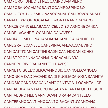
CAMPOROTONDO ETNEO
CAMPOSAMPIERO
CAMPOSANO
CAMPOSANTO
CAMPOSPINOSO
CAMPOTOSTO
CAMUGNANO
CANAL SAN BOVO
CANALE
CANALE D'AGORDO
CANALE MONTERANO
CANARO
CANAZEI
CANCELLARA
CANCELLO ED ARNONE
CANDA
CANDELA
CANDELO
CANDIA CANAVESE
CANDIA LOMELLINA
CANDIANA
CANDIDA
CANDIOLO
CANEGRATE
CANELLI
CANEPINA
CANEVA
CANEVINO
CANICATTI'
CANICATTINI BAGNI
CANINO
CANISCHIO
CANISTRO
CANNA
CANNALONGA
CANNARA
CANNERO RIVIERA
CANNETO PAVESE
CANNETO SULL'OGLIO
CANNOBIO
CANNOLE
CANOLO
CANONICA D'ADDA
CANOSA DI PUGLIA
CANOSA SANNITA
CANOSIO
CANOSSA
CANSANO
CANTAGALLO
CANTALICE
CANTALUPA
CANTALUPO IN SABINA
CANTALUPO LIGURE
CANTALUPO NEL SANNIO
CANTARANA
CANTELLO
CANTERANO
CANTIANO
CANTOIRA
CANTU'
CANZANO
CANZO
CAORLE
CAORSO
CAPACCIO
CAPACI
CAPALBIO