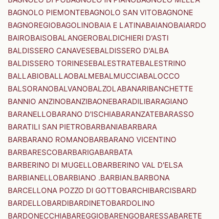
BAGNOLO PIEMONTE
BAGNOLO SAN VITO
BAGNONE
BAGNOREGIO
BAGOLINO
BAIA E LATINA
BAIANO
BAIARDO
BAIRO
BAISO
BALANGERO
BALDICHIERI D'ASTI
BALDISSERO CANAVESE
BALDISSERO D'ALBA
BALDISSERO TORINESE
BALESTRATE
BALESTRINO
BALLABIO
BALLAO
BALME
BALMUCCIA
BALOCCO
BALSORANO
BALVANO
BALZOLA
BANARI
BANCHETTE
BANNIO ANZINO
BANZI
BAONE
BARADILI
BARAGIANO
BARANELLO
BARANO D'ISCHIA
BARANZATE
BARASSO
BARATILI SAN PIETRO
BARBANIA
BARBARA
BARBARANO ROMANO
BARBARANO VICENTINO
BARBARESCO
BARBARIGA
BARBATA
BARBERINO DI MUGELLO
BARBERINO VAL D'ELSA
BARBIANELLO
BARBIANO .BARBIAN.
BARBONA
BARCELLONA POZZO DI GOTTO
BARCHI
BARCIS
BARD
BARDELLO
BARDI
BARDINETO
BARDOLINO
BARDONECCHIA
BAREGGIO
BARENGO
BARESSA
BARETE