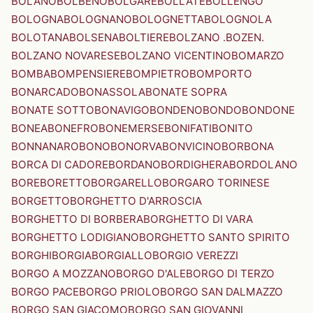
BOLANO
BOLBENO
BOLGARE
BOLLATE
BOLLENGO
BOLOGNA
BOLOGNANO
BOLOGNETTA
BOLOGNOLA
BOLOTANA
BOLSENA
BOLTIERE
BOLZANO .BOZEN.
BOLZANO NOVARESE
BOLZANO VICENTINO
BOMARZO
BOMBA
BOMPENSIERE
BOMPIETRO
BOMPORTO
BONARCADO
BONASSOLA
BONATE SOPRA
BONATE SOTTO
BONAVIGO
BONDENO
BONDO
BONDONE
BONEA
BONEFRO
BONEMERSE
BONIFATI
BONITO
BONNANARO
BONO
BONORVA
BONVICINO
BORBONA
BORCA DI CADORE
BORDANO
BORDIGHERA
BORDOLANO
BORE
BORETTO
BORGARELLO
BORGARO TORINESE
BORGETTO
BORGHETTO D'ARROSCIA
BORGHETTO DI BORBERA
BORGHETTO DI VARA
BORGHETTO LODIGIANO
BORGHETTO SANTO SPIRITO
BORGHI
BORGIA
BORGIALLO
BORGIO VEREZZI
BORGO A MOZZANO
BORGO D'ALE
BORGO DI TERZO
BORGO PACE
BORGO PRIOLO
BORGO SAN DALMAZZO
BORGO SAN GIACOMO
BORGO SAN GIOVANNI