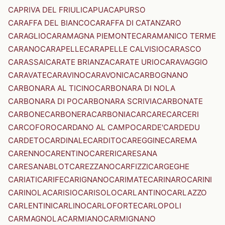
CAPRIVA DEL FRIULI
CAPUA
CAPURSO
CARAFFA DEL BIANCO
CARAFFA DI CATANZARO
CARAGLIO
CARAMAGNA PIEMONTE
CARAMANICO TERME
CARANO
CARAPELLE
CARAPELLE CALVISIO
CARASCO
CARASSAI
CARATE BRIANZA
CARATE URIO
CARAVAGGIO
CARAVATE
CARAVINO
CARAVONICA
CARBOGNANO
CARBONARA AL TICINO
CARBONARA DI NOLA
CARBONARA DI PO
CARBONARA SCRIVIA
CARBONATE
CARBONE
CARBONERA
CARBONIA
CARCARE
CARCERI
CARCOFORO
CARDANO AL CAMPO
CARDE'
CARDEDU
CARDETO
CARDINALE
CARDITO
CAREGGINE
CAREMA
CARENNO
CARENTINO
CARERI
CARESANA
CARESANABLOT
CAREZZANO
CARFIZZI
CARGEGHE
CARIATI
CARIFE
CARIGNANO
CARIMATE
CARINARO
CARINI
CARINOLA
CARISIO
CARISOLO
CARLANTINO
CARLAZZO
CARLENTINI
CARLINO
CARLOFORTE
CARLOPOLI
CARMAGNOLA
CARMIANO
CARMIGNANO