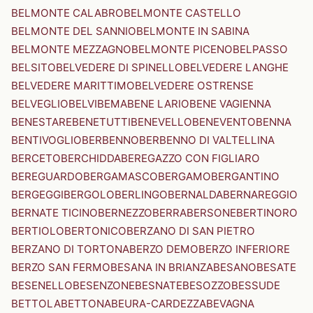
BELMONTE CALABRO
BELMONTE CASTELLO
BELMONTE DEL SANNIO
BELMONTE IN SABINA
BELMONTE MEZZAGNO
BELMONTE PICENO
BELPASSO
BELSITO
BELVEDERE DI SPINELLO
BELVEDERE LANGHE
BELVEDERE MARITTIMO
BELVEDERE OSTRENSE
BELVEGLIO
BELVI
BEMA
BENE LARIO
BENE VAGIENNA
BENESTARE
BENETUTTI
BENEVELLO
BENEVENTO
BENNA
BENTIVOGLIO
BERBENNO
BERBENNO DI VALTELLINA
BERCETO
BERCHIDDA
BEREGAZZO CON FIGLIARO
BEREGUARDO
BERGAMASCO
BERGAMO
BERGANTINO
BERGEGGI
BERGOLO
BERLINGO
BERNALDA
BERNAREGGIO
BERNATE TICINO
BERNEZZO
BERRA
BERSONE
BERTINORO
BERTIOLO
BERTONICO
BERZANO DI SAN PIETRO
BERZANO DI TORTONA
BERZO DEMO
BERZO INFERIORE
BERZO SAN FERMO
BESANA IN BRIANZA
BESANO
BESATE
BESENELLO
BESENZONE
BESNATE
BESOZZO
BESSUDE
BETTOLA
BETTONA
BEURA-CARDEZZA
BEVAGNA