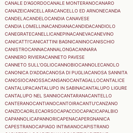
CANALE D'AGORDO
CANALE MONTERANO
CANARO
CANAZEI
CANCELLARA
CANCELLO ED ARNONE
CANDA
CANDELA
CANDELO
CANDIA CANAVESE
CANDIA LOMELLINA
CANDIANA
CANDIDA
CANDIOLO
CANEGRATE
CANELLI
CANEPINA
CANEVA
CANEVINO
CANICATTI'
CANICATTINI BAGNI
CANINO
CANISCHIO
CANISTRO
CANNA
CANNALONGA
CANNARA
CANNERO RIVIERA
CANNETO PAVESE
CANNETO SULL'OGLIO
CANNOBIO
CANNOLE
CANOLO
CANONICA D'ADDA
CANOSA DI PUGLIA
CANOSA SANNITA
CANOSIO
CANOSSA
CANSANO
CANTAGALLO
CANTALICE
CANTALUPA
CANTALUPO IN SABINA
CANTALUPO LIGURE
CANTALUPO NEL SANNIO
CANTARANA
CANTELLO
CANTERANO
CANTIANO
CANTOIRA
CANTU'
CANZANO
CANZO
CAORLE
CAORSO
CAPACCIO
CAPACI
CAPALBIO
CAPANNOLI
CAPANNORI
CAPENA
CAPERGNANICA
CAPESTRANO
CAPIAGO INTIMIANO
CAPISTRANO