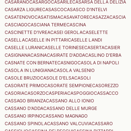
CASARANO
CASARGO
CASARILE
CASARSA DELLA DELIZIA
CASARZA LIGURE
CASASCO
CASASCO D'INTELVI
CASATENOVO
CASATISMA
CASAVATORE
CASAZZA
CASCIA
CASCIAGO
CASCIANA TERME
CASCINA
CASCINETTE D'IVREA
CASEI GEROLA
CASELETTE
CASELLA
CASELLE IN PITTARI
CASELLE LANDI
CASELLE LURANI
CASELLE TORINESE
CASERTA
CASIER
CASIGNANA
CASINA
CASIRATE D'ADDA
CASLINO D'ERBA
CASNATE CON BERNATE
CASNIGO
CASOLA DI NAPOLI
CASOLA IN LUNIGIANA
CASOLA VALSENIO
CASOLE BRUZIO
CASOLE D'ELSA
CASOLI
CASORATE PRIMO
CASORATE SEMPIONE
CASOREZZO
CASORIA
CASORZO
CASPERIA
CASPOGGIO
CASSACCO
CASSAGO BRIANZA
CASSANO ALLO IONIO
CASSANO D'ADDA
CASSANO DELLE MURGE
CASSANO IRPINO
CASSANO MAGNAGO
CASSANO SPINOLA
CASSANO VALCUVIA
CASSARO