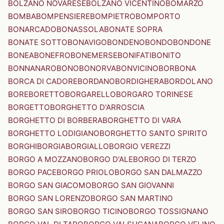
BOLZANO NOVARESE
BOLZANO VICENTINO
BOMARZO
BOMBA
BOMPENSIERE
BOMPIETRO
BOMPORTO
BONARCADO
BONASSOLA
BONATE SOPRA
BONATE SOTTO
BONAVIGO
BONDENO
BONDO
BONDONE
BONEA
BONEFRO
BONEMERSE
BONIFATI
BONITO
BONNANARO
BONO
BONORVA
BONVICINO
BORBONA
BORCA DI CADORE
BORDANO
BORDIGHERA
BORDOLANO
BORE
BORETTO
BORGARELLO
BORGARO TORINESE
BORGETTO
BORGHETTO D'ARROSCIA
BORGHETTO DI BORBERA
BORGHETTO DI VARA
BORGHETTO LODIGIANO
BORGHETTO SANTO SPIRITO
BORGHI
BORGIA
BORGIALLO
BORGIO VEREZZI
BORGO A MOZZANO
BORGO D'ALE
BORGO DI TERZO
BORGO PACE
BORGO PRIOLO
BORGO SAN DALMAZZO
BORGO SAN GIACOMO
BORGO SAN GIOVANNI
BORGO SAN LORENZO
BORGO SAN MARTINO
BORGO SAN SIRO
BORGO TICINO
BORGO TOSSIGNANO