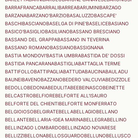
BARRAFRANCA
BARRALI
BARREA
BARUMINI
BARZAGO
BARZANA
BARZANO'
BARZIO
BASALUZZO
BASCAPE'
BASCHI
BASCIANO
BASELGA DI PINE'
BASELICE
BASIANO
BASICO'
BASIGLIO
BASILIANO
BASSANO BRESCIANO
BASSANO DEL GRAPPA
BASSANO IN TEVERINA
BASSANO ROMANO
BASSIANO
BASSIGNANA
BASTIA MONDOVI'
BASTIA UMBRA
BASTIDA DE' DOSSI
BASTIDA PANCARANA
BASTIGLIA
BATTAGLIA TERME
BATTIFOLLO
BATTIPAGLIA
BATTUDA
BAUCINA
BAULADU
BAUNEI
BAVENO
BAZZANO
BEDERO VALCUVIA
BEDIZZOLE
BEDOLLO
BEDONIA
BEDULITA
BEE
BEINASCO
BEINETTE
BELCASTRO
BELFIORE
BELFORTE ALL'ISAURO
BELFORTE DEL CHIENTI
BELFORTE MONFERRATO
BELGIOIOSO
BELGIRATE
BELLA
BELLAGIO
BELLANO
BELLANTE
BELLARIA-IGEA MARINA
BELLEGRA
BELLINO
BELLINZAGO LOMBARDO
BELLINZAGO NOVARESE
BELLIZZI
BELLONA
BELLOSGUARDO
BELLUNO
BELLUSCO