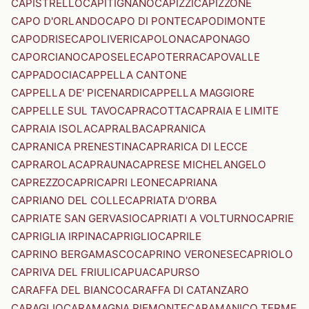
CAPISTRELLO
CAPITIGNANO
CAPIZZI
CAPIZZONE
CAPO D'ORLANDO
CAPO DI PONTE
CAPODIMONTE
CAPODRISE
CAPOLIVERI
CAPOLONA
CAPONAGO
CAPORCIANO
CAPOSELE
CAPOTERRA
CAPOVALLE
CAPPADOCIA
CAPPELLA CANTONE
CAPPELLA DE' PICENARDI
CAPPELLA MAGGIORE
CAPPELLE SUL TAVO
CAPRACOTTA
CAPRAIA E LIMITE
CAPRAIA ISOLA
CAPRALBA
CAPRANICA
CAPRANICA PRENESTINA
CAPRARICA DI LECCE
CAPRAROLA
CAPRAUNA
CAPRESE MICHELANGELO
CAPREZZO
CAPRI
CAPRI LEONE
CAPRIANA
CAPRIANO DEL COLLE
CAPRIATA D'ORBA
CAPRIATE SAN GERVASIO
CAPRIATI A VOLTURNO
CAPRIE
CAPRIGLIA IRPINA
CAPRIGLIO
CAPRILE
CAPRINO BERGAMASCO
CAPRINO VERONESE
CAPRIOLO
CAPRIVA DEL FRIULI
CAPUA
CAPURSO
CARAFFA DEL BIANCO
CARAFFA DI CATANZARO
CARAGLIO
CARAMAGNA PIEMONTE
CARAMANICO TERME