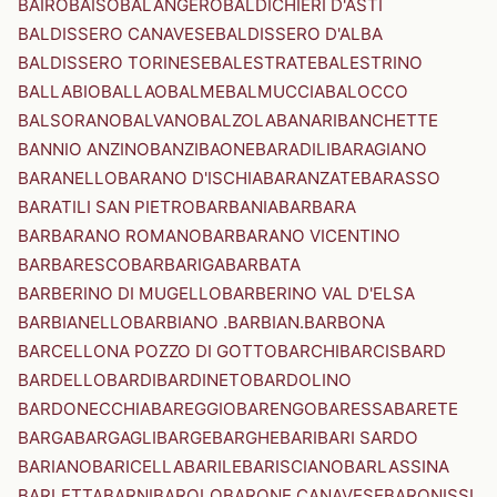
BAIRO
BAISO
BALANGERO
BALDICHIERI D'ASTI
BALDISSERO CANAVESE
BALDISSERO D'ALBA
BALDISSERO TORINESE
BALESTRATE
BALESTRINO
BALLABIO
BALLAO
BALME
BALMUCCIA
BALOCCO
BALSORANO
BALVANO
BALZOLA
BANARI
BANCHETTE
BANNIO ANZINO
BANZI
BAONE
BARADILI
BARAGIANO
BARANELLO
BARANO D'ISCHIA
BARANZATE
BARASSO
BARATILI SAN PIETRO
BARBANIA
BARBARA
BARBARANO ROMANO
BARBARANO VICENTINO
BARBARESCO
BARBARIGA
BARBATA
BARBERINO DI MUGELLO
BARBERINO VAL D'ELSA
BARBIANELLO
BARBIANO .BARBIAN.
BARBONA
BARCELLONA POZZO DI GOTTO
BARCHI
BARCIS
BARD
BARDELLO
BARDI
BARDINETO
BARDOLINO
BARDONECCHIA
BAREGGIO
BARENGO
BARESSA
BARETE
BARGA
BARGAGLI
BARGE
BARGHE
BARI
BARI SARDO
BARIANO
BARICELLA
BARILE
BARISCIANO
BARLASSINA
BARLETTA
BARNI
BAROLO
BARONE CANAVESE
BARONISSI