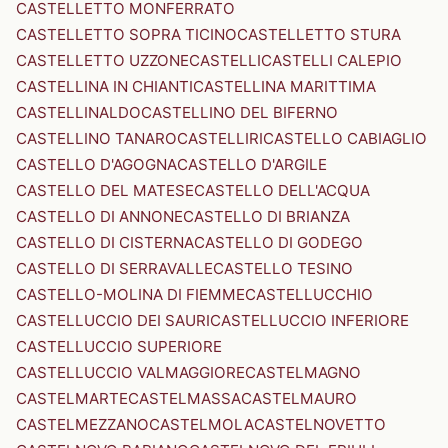
CASTELLETTO MONFERRATO
CASTELLETTO SOPRA TICINO
CASTELLETTO STURA
CASTELLETTO UZZONE
CASTELLI
CASTELLI CALEPIO
CASTELLINA IN CHIANTI
CASTELLINA MARITTIMA
CASTELLINALDO
CASTELLINO DEL BIFERNO
CASTELLINO TANARO
CASTELLIRI
CASTELLO CABIAGLIO
CASTELLO D'AGOGNA
CASTELLO D'ARGILE
CASTELLO DEL MATESE
CASTELLO DELL'ACQUA
CASTELLO DI ANNONE
CASTELLO DI BRIANZA
CASTELLO DI CISTERNA
CASTELLO DI GODEGO
CASTELLO DI SERRAVALLE
CASTELLO TESINO
CASTELLO-MOLINA DI FIEMME
CASTELLUCCHIO
CASTELLUCCIO DEI SAURI
CASTELLUCCIO INFERIORE
CASTELLUCCIO SUPERIORE
CASTELLUCCIO VALMAGGIORE
CASTELMAGNO
CASTELMARTE
CASTELMASSA
CASTELMAURO
CASTELMEZZANO
CASTELMOLA
CASTELNOVETTO