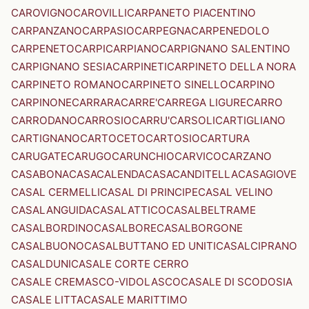
CAROVIGNO
CAROVILLI
CARPANETO PIACENTINO
CARPANZANO
CARPASIO
CARPEGNA
CARPENEDOLO
CARPENETO
CARPI
CARPIANO
CARPIGNANO SALENTINO
CARPIGNANO SESIA
CARPINETI
CARPINETO DELLA NORA
CARPINETO ROMANO
CARPINETO SINELLO
CARPINO
CARPINONE
CARRARA
CARRE'
CARREGA LIGURE
CARRO
CARRODANO
CARROSIO
CARRU'
CARSOLI
CARTIGLIANO
CARTIGNANO
CARTOCETO
CARTOSIO
CARTURA
CARUGATE
CARUGO
CARUNCHIO
CARVICO
CARZANO
CASABONA
CASACALENDA
CASACANDITELLA
CASAGIOVE
CASAL CERMELLI
CASAL DI PRINCIPE
CASAL VELINO
CASALANGUIDA
CASALATTICO
CASALBELTRAME
CASALBORDINO
CASALBORE
CASALBORGONE
CASALBUONO
CASALBUTTANO ED UNITI
CASALCIPRANO
CASALDUNI
CASALE CORTE CERRO
CASALE CREMASCO-VIDOLASCO
CASALE DI SCODOSIA
CASALE LITTA
CASALE MARITTIMO