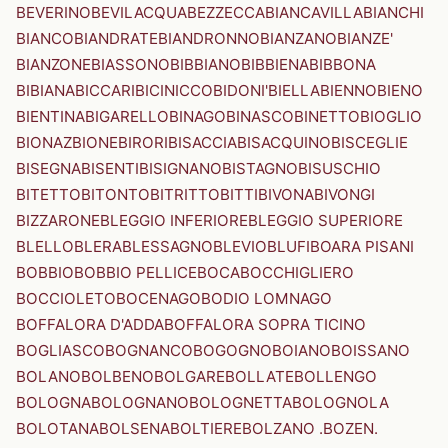
BEVERINO
BEVILACQUA
BEZZECCA
BIANCAVILLA
BIANCHI
BIANCO
BIANDRATE
BIANDRONNO
BIANZANO
BIANZE'
BIANZONE
BIASSONO
BIBBIANO
BIBBIENA
BIBBONA
BIBIANA
BICCARI
BICINICCO
BIDONI'
BIELLA
BIENNO
BIENO
BIENTINA
BIGARELLO
BINAGO
BINASCO
BINETTO
BIOGLIO
BIONAZ
BIONE
BIRORI
BISACCIA
BISACQUINO
BISCEGLIE
BISEGNA
BISENTI
BISIGNANO
BISTAGNO
BISUSCHIO
BITETTO
BITONTO
BITRITTO
BITTI
BIVONA
BIVONGI
BIZZARONE
BLEGGIO INFERIORE
BLEGGIO SUPERIORE
BLELLO
BLERA
BLESSAGNO
BLEVIO
BLUFI
BOARA PISANI
BOBBIO
BOBBIO PELLICE
BOCA
BOCCHIGLIERO
BOCCIOLETO
BOCENAGO
BODIO LOMNAGO
BOFFALORA D'ADDA
BOFFALORA SOPRA TICINO
BOGLIASCO
BOGNANCO
BOGOGNO
BOIANO
BOISSANO
BOLANO
BOLBENO
BOLGARE
BOLLATE
BOLLENGO
BOLOGNA
BOLOGNANO
BOLOGNETTA
BOLOGNOLA
BOLOTANA
BOLSENA
BOLTIERE
BOLZANO .BOZEN.