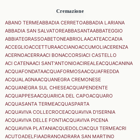
Cremazione
ABANO TERME
ABBADIA CERRETO
ABBADIA LARIANA
ABBADIA SAN SALVATORE
ABBASANTA
ABBATEGGIO
ABBIATEGRASSO
ABETONE
ABRIOLA
ACATE
ACCADIA
ACCEGLIO
ACCETTURA
ACCIANO
ACCUMOLI
ACERENZA
ACERNO
ACERRA
ACI BONACCORSI
ACI CASTELLO
ACI CATENA
ACI SANT'ANTONIO
ACIREALE
ACQUACANINA
ACQUAFONDATA
ACQUAFORMOSA
ACQUAFREDDA
ACQUALAGNA
ACQUANEGRA CREMONESE
ACQUANEGRA SUL CHIESE
ACQUAPENDENTE
ACQUAPPESA
ACQUARICA DEL CAPO
ACQUARO
ACQUASANTA TERME
ACQUASPARTA
ACQUAVIVA COLLECROCE
ACQUAVIVA D'ISERNIA
ACQUAVIVA DELLE FONTI
ACQUAVIVA PICENA
ACQUAVIVA PLATANI
ACQUEDOLCI
ACQUI TERME
ACRI
ACUTO
ADELFIA
ADRANO
ADRARA SAN MARTINO