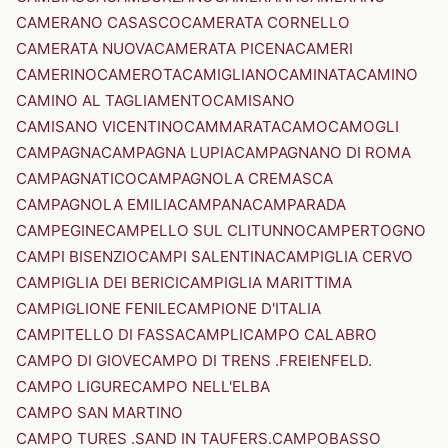
CAMERANO CASASCO
CAMERATA CORNELLO
CAMERATA NUOVA
CAMERATA PICENA
CAMERI
CAMERINO
CAMEROTA
CAMIGLIANO
CAMINATA
CAMINO
CAMINO AL TAGLIAMENTO
CAMISANO
CAMISANO VICENTINO
CAMMARATA
CAMO
CAMOGLI
CAMPAGNA
CAMPAGNA LUPIA
CAMPAGNANO DI ROMA
CAMPAGNATICO
CAMPAGNOLA CREMASCA
CAMPAGNOLA EMILIA
CAMPANA
CAMPARADA
CAMPEGINE
CAMPELLO SUL CLITUNNO
CAMPERTOGNO
CAMPI BISENZIO
CAMPI SALENTINA
CAMPIGLIA CERVO
CAMPIGLIA DEI BERICI
CAMPIGLIA MARITTIMA
CAMPIGLIONE FENILE
CAMPIONE D'ITALIA
CAMPITELLO DI FASSA
CAMPLI
CAMPO CALABRO
CAMPO DI GIOVE
CAMPO DI TRENS .FREIENFELD.
CAMPO LIGURE
CAMPO NELL'ELBA
CAMPO SAN MARTINO
CAMPO TURES .SAND IN TAUFERS.
CAMPOBASSO