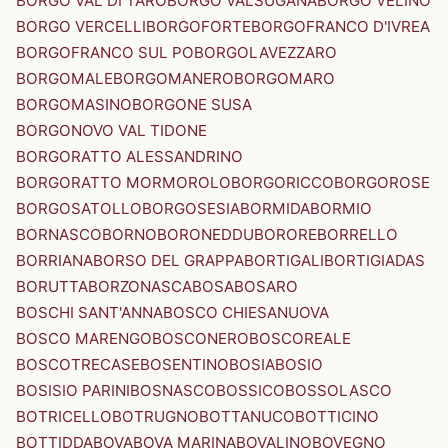
BORGO VAL DI TARO
BORGO VALSUGANA
BORGO VELINO
BORGO VERCELLI
BORGOFORTE
BORGOFRANCO D'IVREA
BORGOFRANCO SUL PO
BORGOLAVEZZARO
BORGOMALE
BORGOMANERO
BORGOMARO
BORGOMASINO
BORGONE SUSA
BORGONOVO VAL TIDONE
BORGORATTO ALESSANDRINO
BORGORATTO MORMOROLO
BORGORICCO
BORGOROSE
BORGOSATOLLO
BORGOSESIA
BORMIDA
BORMIO
BORNASCO
BORNO
BORONEDDU
BORORE
BORRELLO
BORRIANA
BORSO DEL GRAPPA
BORTIGALI
BORTIGIADAS
BORUTTA
BORZONASCA
BOSA
BOSARO
BOSCHI SANT'ANNA
BOSCO CHIESANUOVA
BOSCO MARENGO
BOSCONERO
BOSCOREALE
BOSCOTRECASE
BOSENTINO
BOSIA
BOSIO
BOSISIO PARINI
BOSNASCO
BOSSICO
BOSSOLASCO
BOTRICELLO
BOTRUGNO
BOTTANUCO
BOTTICINO
BOTTIDDA
BOVA
BOVA MARINA
BOVALINO
BOVEGNO