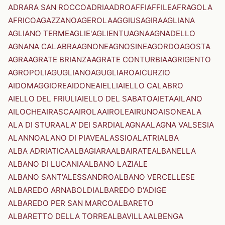
ADRARA SAN ROCCO
ADRIA
ADRO
AFFI
AFFILE
AFRAGOLA
AFRICO
AGAZZANO
AGEROLA
AGGIUS
AGIRA
AGLIANA
AGLIANO TERME
AGLIE'
AGLIENTU
AGNA
AGNADELLO
AGNANA CALABRA
AGNONE
AGNOSINE
AGORDO
AGOSTA
AGRA
AGRATE BRIANZA
AGRATE CONTURBIA
AGRIGENTO
AGROPOLI
AGUGLIANO
AGUGLIARO
AICURZIO
AIDOMAGGIORE
AIDONE
AIELLI
AIELLO CALABRO
AIELLO DEL FRIULI
AIELLO DEL SABATO
AIETA
AILANO
AILOCHE
AIRASCA
AIROLA
AIROLE
AIRUNO
AISONE
ALA
ALA DI STURA
ALA' DEI SARDI
ALAGNA
ALAGNA VALSESIA
ALANNO
ALANO DI PIAVE
ALASSIO
ALATRI
ALBA
ALBA ADRIATICA
ALBAGIARA
ALBAIRATE
ALBANELLA
ALBANO DI LUCANIA
ALBANO LAZIALE
ALBANO SANT'ALESSANDRO
ALBANO VERCELLESE
ALBAREDO ARNABOLDI
ALBAREDO D'ADIGE
ALBAREDO PER SAN MARCO
ALBARETO
ALBARETTO DELLA TORRE
ALBAVILLA
ALBENGA