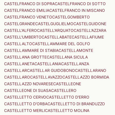
CASTELFRANCO DI SOPRA
CASTELFRANCO DI SOTTO
CASTELFRANCO EMILIA
CASTELFRANCO IN MISCANO
CASTELFRANCO VENETO
CASTELGOMBERTO
CASTELGRANDE
CASTELGUGLIELMO
CASTELGUIDONE
CASTELL'ALFERO
CASTELL'ARQUATO
CASTELL'AZZARA
CASTELL'UMBERTO
CASTELLABATE
CASTELLAFIUME
CASTELLALTO
CASTELLAMMARE DEL GOLFO
CASTELLAMMARE DI STABIA
CASTELLAMONTE
CASTELLANA GROTTE
CASTELLANA SICULA
CASTELLANETA
CASTELLANIA
CASTELLANZA
CASTELLAR
CASTELLAR GUIDOBONO
CASTELLARANO
CASTELLARO
CASTELLAVAZZO
CASTELLAZZO BORMIDA
CASTELLAZZO NOVARESE
CASTELLEONE
CASTELLEONE DI SUASA
CASTELLERO
CASTELLETTO CERVO
CASTELLETTO D'ERRO
CASTELLETTO D'ORBA
CASTELLETTO DI BRANDUZZO
CASTELLETTO MERLI
CASTELLETTO MOLINA