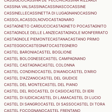
CASSIGLIO
CASSINA DE' PECCHI
CASSINA RIZZARDI
CASSINA VALSASSINA
CASSINASCO
CASSINE
CASSINELLE
CASSINETTA DI LUGAGNANO
CASSINO
CASSOLA
CASSOLNOVO
CASTAGNARO
CASTAGNETO CARDUCCI
CASTAGNETO PO
CASTAGNITO
CASTAGNOLE DELLE LANZE
CASTAGNOLE MONFERRATO
CASTAGNOLE PIEMONTE
CASTANA
CASTANO PRIMO
CASTEGGIO
CASTEGNATO
CASTEGNERO
CASTEL BARONIA
CASTEL BOGLIONE
CASTEL BOLOGNESE
CASTEL CAMPAGNANO
CASTEL CASTAGNA
CASTEL COLONNA
CASTEL CONDINO
CASTEL D'AIANO
CASTEL D'ARIO
CASTEL D'AZZANO
CASTEL DEL GIUDICE
CASTEL DEL MONTE
CASTEL DEL PIANO
CASTEL DEL RIO
CASTEL DI CASIO
CASTEL DI IERI
CASTEL DI IUDICA
CASTEL DI LAMA
CASTEL DI LUCIO
CASTEL DI SANGRO
CASTEL DI SASSO
CASTEL DI TORA
CASTEL FOCOGNANO
CASTEL FRENTANO