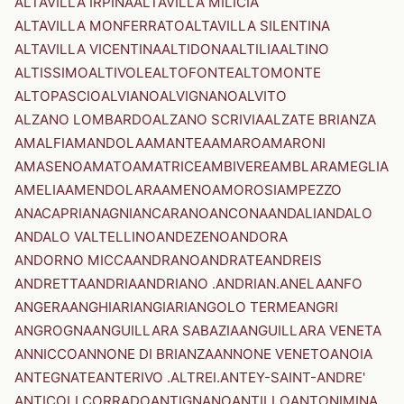
ALTAVILLA IRPINA
ALTAVILLA MILICIA
ALTAVILLA MONFERRATO
ALTAVILLA SILENTINA
ALTAVILLA VICENTINA
ALTIDONA
ALTILIA
ALTINO
ALTISSIMO
ALTIVOLE
ALTOFONTE
ALTOMONTE
ALTOPASCIO
ALVIANO
ALVIGNANO
ALVITO
ALZANO LOMBARDO
ALZANO SCRIVIA
ALZATE BRIANZA
AMALFI
AMANDOLA
AMANTEA
AMARO
AMARONI
AMASENO
AMATO
AMATRICE
AMBIVERE
AMBLAR
AMEGLIA
AMELIA
AMENDOLARA
AMENO
AMOROSI
AMPEZZO
ANACAPRI
ANAGNI
ANCARANO
ANCONA
ANDALI
ANDALO
ANDALO VALTELLINO
ANDEZENO
ANDORA
ANDORNO MICCA
ANDRANO
ANDRATE
ANDREIS
ANDRETTA
ANDRIA
ANDRIANO .ANDRIAN.
ANELA
ANFO
ANGERA
ANGHIARI
ANGIARI
ANGOLO TERME
ANGRI
ANGROGNA
ANGUILLARA SABAZIA
ANGUILLARA VENETA
ANNICCO
ANNONE DI BRIANZA
ANNONE VENETO
ANOIA
ANTEGNATE
ANTERIVO .ALTREI.
ANTEY-SAINT-ANDRE'
ANTICOLI CORRADO
ANTIGNANO
ANTILLO
ANTONIMINA