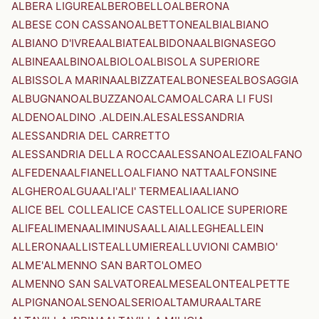
ALBERA LIGURE
ALBEROBELLO
ALBERONA
ALBESE CON CASSANO
ALBETTONE
ALBI
ALBIANO
ALBIANO D'IVREA
ALBIATE
ALBIDONA
ALBIGNASEGO
ALBINEA
ALBINO
ALBIOLO
ALBISOLA SUPERIORE
ALBISSOLA MARINA
ALBIZZATE
ALBONESE
ALBOSAGGIA
ALBUGNANO
ALBUZZANO
ALCAMO
ALCARA LI FUSI
ALDENO
ALDINO .ALDEIN.
ALES
ALESSANDRIA
ALESSANDRIA DEL CARRETTO
ALESSANDRIA DELLA ROCCA
ALESSANO
ALEZIO
ALFANO
ALFEDENA
ALFIANELLO
ALFIANO NATTA
ALFONSINE
ALGHERO
ALGUA
ALI'
ALI' TERME
ALIA
ALIANO
ALICE BEL COLLE
ALICE CASTELLO
ALICE SUPERIORE
ALIFE
ALIMENA
ALIMINUSA
ALLAI
ALLEGHE
ALLEIN
ALLERONA
ALLISTE
ALLUMIERE
ALLUVIONI CAMBIO'
ALME'
ALMENNO SAN BARTOLOMEO
ALMENNO SAN SALVATORE
ALMESE
ALONTE
ALPETTE
ALPIGNANO
ALSENO
ALSERIO
ALTAMURA
ALTARE