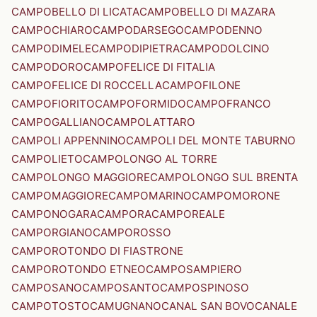
CAMPOBELLO DI LICATA
CAMPOBELLO DI MAZARA
CAMPOCHIARO
CAMPODARSEGO
CAMPODENNO
CAMPODIMELE
CAMPODIPIETRA
CAMPODOLCINO
CAMPODORO
CAMPOFELICE DI FITALIA
CAMPOFELICE DI ROCCELLA
CAMPOFILONE
CAMPOFIORITO
CAMPOFORMIDO
CAMPOFRANCO
CAMPOGALLIANO
CAMPOLATTARO
CAMPOLI APPENNINO
CAMPOLI DEL MONTE TABURNO
CAMPOLIETO
CAMPOLONGO AL TORRE
CAMPOLONGO MAGGIORE
CAMPOLONGO SUL BRENTA
CAMPOMAGGIORE
CAMPOMARINO
CAMPOMORONE
CAMPONOGARA
CAMPORA
CAMPOREALE
CAMPORGIANO
CAMPOROSSO
CAMPOROTONDO DI FIASTRONE
CAMPOROTONDO ETNEO
CAMPOSAMPIERO
CAMPOSANO
CAMPOSANTO
CAMPOSPINOSO
CAMPOTOSTO
CAMUGNANO
CANAL SAN BOVO
CANALE