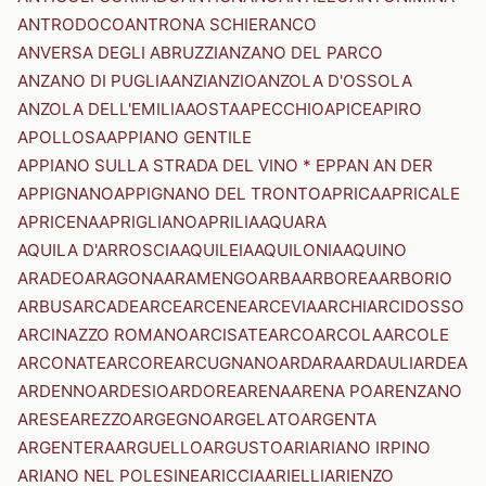
ANTRODOCO
ANTRONA SCHIERANCO
ANVERSA DEGLI ABRUZZI
ANZANO DEL PARCO
ANZANO DI PUGLIA
ANZI
ANZIO
ANZOLA D'OSSOLA
ANZOLA DELL'EMILIA
AOSTA
APECCHIO
APICE
APIRO
APOLLOSA
APPIANO GENTILE
APPIANO SULLA STRADA DEL VINO * EPPAN AN DER
APPIGNANO
APPIGNANO DEL TRONTO
APRICA
APRICALE
APRICENA
APRIGLIANO
APRILIA
AQUARA
AQUILA D'ARROSCIA
AQUILEIA
AQUILONIA
AQUINO
ARADEO
ARAGONA
ARAMENGO
ARBA
ARBOREA
ARBORIO
ARBUS
ARCADE
ARCE
ARCENE
ARCEVIA
ARCHI
ARCIDOSSO
ARCINAZZO ROMANO
ARCISATE
ARCO
ARCOLA
ARCOLE
ARCONATE
ARCORE
ARCUGNANO
ARDARA
ARDAULI
ARDEA
ARDENNO
ARDESIO
ARDORE
ARENA
ARENA PO
ARENZANO
ARESE
AREZZO
ARGEGNO
ARGELATO
ARGENTA
ARGENTERA
ARGUELLO
ARGUSTO
ARI
ARIANO IRPINO
ARIANO NEL POLESINE
ARICCIA
ARIELLI
ARIENZO