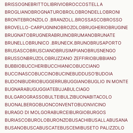
BRISSOGNE
BRITTOLI
BRIVIO
BROCCOSTELLA
BROGLIANO
BROGNATURO
BROLO
BRONDELLO
BRONI
BRONTE
BRONZOLO .BRANZOLL.
BROSSASCO
BROSSO
BROVELLO-CARPUGNINO
BROZOLO
BRUGHERIO
BRUGINE
BRUGNATO
BRUGNERA
BRUINO
BRUMANO
BRUNATE
BRUNELLO
BRUNICO .BRUNECK.
BRUNO
BRUSAPORTO
BRUSASCO
BRUSCIANO
BRUSIMPIANO
BRUSNENGO
BRUSSON
BRUZOLO
BRUZZANO ZEFFIRIO
BUBBIANO
BUBBIO
BUCCHERI
BUCCHIANICO
BUCCIANO
BUCCINASCO
BUCCINO
BUCINE
BUDDUSO'
BUDOIA
BUDONI
BUDRIO
BUGGERRU
BUGGIANO
BUGLIO IN MONTE
BUGNARA
BUGUGGIATE
BUJA
BULCIAGO
BULGAROGRASSO
BULTEI
BULZI
BUONABITACOLO
BUONALBERGO
BUONCONVENTO
BUONVICINO
BURAGO DI MOLGORA
BURCEI
BURGIO
BURGOS
BURIASCO
BUROLO
BURONZO
BUSACHI
BUSALLA
BUSANA
BUSANO
BUSCA
BUSCATE
BUSCEMI
BUSETO PALIZZOLO