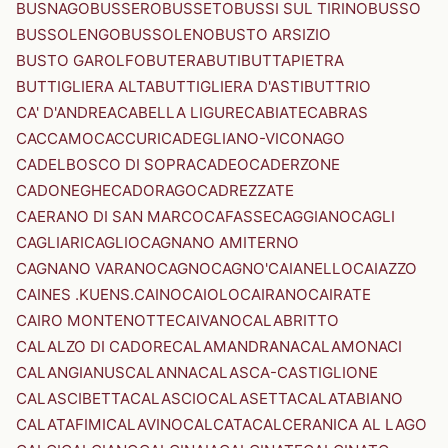
BUSNAGO
BUSSERO
BUSSETO
BUSSI SUL TIRINO
BUSSO
BUSSOLENGO
BUSSOLENO
BUSTO ARSIZIO
BUSTO GAROLFO
BUTERA
BUTI
BUTTAPIETRA
BUTTIGLIERA ALTA
BUTTIGLIERA D'ASTI
BUTTRIO
CA' D'ANDREA
CABELLA LIGURE
CABIATE
CABRAS
CACCAMO
CACCURI
CADEGLIANO-VICONAGO
CADELBOSCO DI SOPRA
CADEO
CADERZONE
CADONEGHE
CADORAGO
CADREZZATE
CAERANO DI SAN MARCO
CAFASSE
CAGGIANO
CAGLI
CAGLIARI
CAGLIO
CAGNANO AMITERNO
CAGNANO VARANO
CAGNO
CAGNO'
CAIANELLO
CAIAZZO
CAINES .KUENS.
CAINO
CAIOLO
CAIRANO
CAIRATE
CAIRO MONTENOTTE
CAIVANO
CALABRITTO
CALALZO DI CADORE
CALAMANDRANA
CALAMONACI
CALANGIANUS
CALANNA
CALASCA-CASTIGLIONE
CALASCIBETTA
CALASCIO
CALASETTA
CALATABIANO
CALATAFIMI
CALAVINO
CALCATA
CALCERANICA AL LAGO