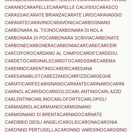
CARANO
CARAPELLE
CARAPELLE CALVISIO
CARASCO
CARASSAI
CARATE BRIANZA
CARATE URIO
CARAVAGGIO
CARAVATE
CARAVINO
CARAVONICA
CARBOGNANO
CARBONARA AL TICINO
CARBONARA DI NOLA
CARBONARA DI PO
CARBONARA SCRIVIA
CARBONATE
CARBONE
CARBONERA
CARBONIA
CARCARE
CARCERI
CARCOFORO
CARDANO AL CAMPO
CARDE'
CARDEDU
CARDETO
CARDINALE
CARDITO
CAREGGINE
CAREMA
CARENNO
CARENTINO
CARERI
CARESANA
CARESANABLOT
CAREZZANO
CARFIZZI
CARGEGHE
CARIATI
CARIFE
CARIGNANO
CARIMATE
CARINARO
CARINI
CARINOLA
CARISIO
CARISOLO
CARLANTINO
CARLAZZO
CARLENTINI
CARLINO
CARLOFORTE
CARLOPOLI
CARMAGNOLA
CARMIANO
CARMIGNANO
CARMIGNANO DI BRENTA
CARNAGO
CARNATE
CAROBBIO DEGLI ANGELI
CAROLEI
CARONA
CARONIA
CARONNO PERTUSELLA
CARONNO VARESINO
CAROSINO