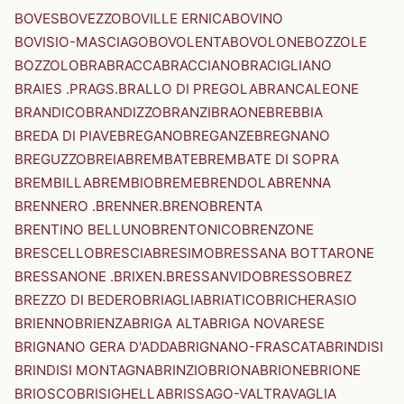
BOVES
BOVEZZO
BOVILLE ERNICA
BOVINO
BOVISIO-MASCIAGO
BOVOLENTA
BOVOLONE
BOZZOLE
BOZZOLO
BRA
BRACCA
BRACCIANO
BRACIGLIANO
BRAIES .PRAGS.
BRALLO DI PREGOLA
BRANCALEONE
BRANDICO
BRANDIZZO
BRANZI
BRAONE
BREBBIA
BREDA DI PIAVE
BREGANO
BREGANZE
BREGNANO
BREGUZZO
BREIA
BREMBATE
BREMBATE DI SOPRA
BREMBILLA
BREMBIO
BREME
BRENDOLA
BRENNA
BRENNERO .BRENNER.
BRENO
BRENTA
BRENTINO BELLUNO
BRENTONICO
BRENZONE
BRESCELLO
BRESCIA
BRESIMO
BRESSANA BOTTARONE
BRESSANONE .BRIXEN.
BRESSANVIDO
BRESSO
BREZ
BREZZO DI BEDERO
BRIAGLIA
BRIATICO
BRICHERASIO
BRIENNO
BRIENZA
BRIGA ALTA
BRIGA NOVARESE
BRIGNANO GERA D'ADDA
BRIGNANO-FRASCATA
BRINDISI
BRINDISI MONTAGNA
BRINZIO
BRIONA
BRIONE
BRIONE
BRIOSCO
BRISIGHELLA
BRISSAGO-VALTRAVAGLIA