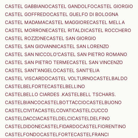
CASTEL GABBIANO
CASTEL GANDOLFO
CASTEL GIORGIO
CASTEL GOFFREDO
CASTEL GUELFO DI BOLOGNA
CASTEL MADAMA
CASTEL MAGGIORE
CASTEL MELLA
CASTEL MORRONE
CASTEL RITALDI
CASTEL ROCCHERO
CASTEL ROZZONE
CASTEL SAN GIORGIO
CASTEL SAN GIOVANNI
CASTEL SAN LORENZO
CASTEL SAN NICCOLO'
CASTEL SAN PIETRO ROMANO
CASTEL SAN PIETRO TERME
CASTEL SAN VINCENZO
CASTEL SANT'ANGELO
CASTEL SANT'ELIA
CASTEL VISCARDO
CASTEL VOLTURNO
CASTELBALDO
CASTELBELFORTE
CASTELBELLINO
CASTELBELLO CIARDES .KASTELBELL TSCHARS.
CASTELBIANCO
CASTELBOTTACCIO
CASTELBUONO
CASTELCIVITA
CASTELCOVATI
CASTELCUCCO
CASTELDACCIA
CASTELDELCI
CASTELDELFINO
CASTELDIDONE
CASTELFIDARDO
CASTELFIORENTINO
CASTELFONDO
CASTELFORTE
CASTELFRANCI