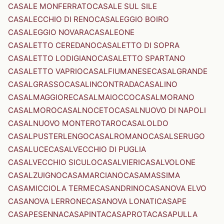
CASALE MONFERRATO
CASALE SUL SILE
CASALECCHIO DI RENO
CASALEGGIO BOIRO
CASALEGGIO NOVARA
CASALEONE
CASALETTO CEREDANO
CASALETTO DI SOPRA
CASALETTO LODIGIANO
CASALETTO SPARTANO
CASALETTO VAPRIO
CASALFIUMANESE
CASALGRANDE
CASALGRASSO
CASALINCONTRADA
CASALINO
CASALMAGGIORE
CASALMAIOCCO
CASALMORANO
CASALMORO
CASALNOCETO
CASALNUOVO DI NAPOLI
CASALNUOVO MONTEROTARO
CASALOLDO
CASALPUSTERLENGO
CASALROMANO
CASALSERUGO
CASALUCE
CASALVECCHIO DI PUGLIA
CASALVECCHIO SICULO
CASALVIERI
CASALVOLONE
CASALZUIGNO
CASAMARCIANO
CASAMASSIMA
CASAMICCIOLA TERME
CASANDRINO
CASANOVA ELVO
CASANOVA LERRONE
CASANOVA LONATI
CASAPE
CASAPESENNA
CASAPINTA
CASAPROTA
CASAPULLA