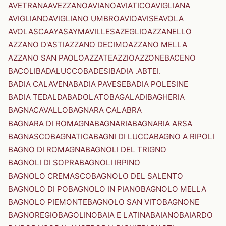
AVETRANA
AVEZZANO
AVIANO
AVIATICO
AVIGLIANA
AVIGLIANO
AVIGLIANO UMBRO
AVIO
AVISE
AVOLA
AVOLASCA
AYAS
AYMAVILLES
AZEGLIO
AZZANELLO
AZZANO D'ASTI
AZZANO DECIMO
AZZANO MELLA
AZZANO SAN PAOLO
AZZATE
AZZIO
AZZONE
BACENO
BACOLI
BADALUCCO
BADESI
BADIA .ABTEI.
BADIA CALAVENA
BADIA PAVESE
BADIA POLESINE
BADIA TEDALDA
BADOLATO
BAGALADI
BAGHERIA
BAGNACAVALLO
BAGNARA CALABRA
BAGNARA DI ROMAGNA
BAGNARIA
BAGNARIA ARSA
BAGNASCO
BAGNATICA
BAGNI DI LUCCA
BAGNO A RIPOLI
BAGNO DI ROMAGNA
BAGNOLI DEL TRIGNO
BAGNOLI DI SOPRA
BAGNOLI IRPINO
BAGNOLO CREMASCO
BAGNOLO DEL SALENTO
BAGNOLO DI PO
BAGNOLO IN PIANO
BAGNOLO MELLA
BAGNOLO PIEMONTE
BAGNOLO SAN VITO
BAGNONE
BAGNOREGIO
BAGOLINO
BAIA E LATINA
BAIANO
BAIARDO