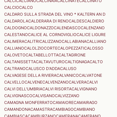
CALCI
CALCIANO
CALCINAIA
CALCINATE
CALCINATO
CALCIO
CALCO
CALDARO SULLA STRADA DEL VINO * KALTERN AN D
CALDAROLA
CALDERARA DI RENO
CALDES
CALDIERO
CALDOGNO
CALDONAZZO
CALENDASCO
CALENZANO
CALESTANO
CALICE AL CORNOVIGLIO
CALICE LIGURE
CALIMERA
CALITRI
CALIZZANO
CALLABIANA
CALLIANO
CALLIANO
CALOLZIOCORTE
CALOPEZZATI
CALOSSO
CALOVETO
CALTABELLOTTA
CALTAGIRONE
CALTANISSETTA
CALTAVUTURO
CALTIGNAGA
CALTO
CALTRANO
CALUSCO D'ADDA
CALUSO
CALVAGESE DELLA RIVIERA
CALVANICO
CALVATONE
CALVELLO
CALVENE
CALVENZANO
CALVERA
CALVI
CALVI DELL'UMBRIA
CALVI RISORTA
CALVIGNANO
CALVIGNASCO
CALVISANO
CALVIZZANO
CAMAGNA MONFERRATO
CAMAIORE
CAMAIRAGO
CAMANDONA
CAMASTRA
CAMBIAGO
CAMBIANO
CAMBIASCA
CAMBURZANO
CAMERANA
CAMERANO