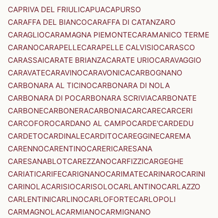
CAPRIVA DEL FRIULI
CAPUA
CAPURSO
CARAFFA DEL BIANCO
CARAFFA DI CATANZARO
CARAGLIO
CARAMAGNA PIEMONTE
CARAMANICO TERME
CARANO
CARAPELLE
CARAPELLE CALVISIO
CARASCO
CARASSAI
CARATE BRIANZA
CARATE URIO
CARAVAGGIO
CARAVATE
CARAVINO
CARAVONICA
CARBOGNANO
CARBONARA AL TICINO
CARBONARA DI NOLA
CARBONARA DI PO
CARBONARA SCRIVIA
CARBONATE
CARBONE
CARBONERA
CARBONIA
CARCARE
CARCERI
CARCOFORO
CARDANO AL CAMPO
CARDE'
CARDEDU
CARDETO
CARDINALE
CARDITO
CAREGGINE
CAREMA
CARENNO
CARENTINO
CARERI
CARESANA
CARESANABLOT
CAREZZANO
CARFIZZI
CARGEGHE
CARIATI
CARIFE
CARIGNANO
CARIMATE
CARINARO
CARINI
CARINOLA
CARISIO
CARISOLO
CARLANTINO
CARLAZZO
CARLENTINI
CARLINO
CARLOFORTE
CARLOPOLI
CARMAGNOLA
CARMIANO
CARMIGNANO