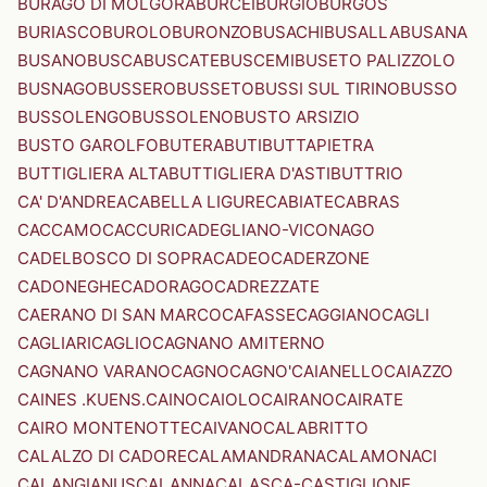
BURAGO DI MOLGORA
BURCEI
BURGIO
BURGOS
BURIASCO
BUROLO
BURONZO
BUSACHI
BUSALLA
BUSANA
BUSANO
BUSCA
BUSCATE
BUSCEMI
BUSETO PALIZZOLO
BUSNAGO
BUSSERO
BUSSETO
BUSSI SUL TIRINO
BUSSO
BUSSOLENGO
BUSSOLENO
BUSTO ARSIZIO
BUSTO GAROLFO
BUTERA
BUTI
BUTTAPIETRA
BUTTIGLIERA ALTA
BUTTIGLIERA D'ASTI
BUTTRIO
CA' D'ANDREA
CABELLA LIGURE
CABIATE
CABRAS
CACCAMO
CACCURI
CADEGLIANO-VICONAGO
CADELBOSCO DI SOPRA
CADEO
CADERZONE
CADONEGHE
CADORAGO
CADREZZATE
CAERANO DI SAN MARCO
CAFASSE
CAGGIANO
CAGLI
CAGLIARI
CAGLIO
CAGNANO AMITERNO
CAGNANO VARANO
CAGNO
CAGNO'
CAIANELLO
CAIAZZO
CAINES .KUENS.
CAINO
CAIOLO
CAIRANO
CAIRATE
CAIRO MONTENOTTE
CAIVANO
CALABRITTO
CALALZO DI CADORE
CALAMANDRANA
CALAMONACI
CALANGIANUS
CALANNA
CALASCA-CASTIGLIONE