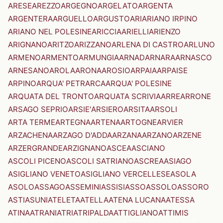
ARESE
AREZZO
ARGEGNO
ARGELATO
ARGENTA
ARGENTERA
ARGUELLO
ARGUSTO
ARI
ARIANO IRPINO
ARIANO NEL POLESINE
ARICCIA
ARIELLI
ARIENZO
ARIGNANO
ARITZO
ARIZZANO
ARLENA DI CASTRO
ARLUNO
ARMENO
ARMENTO
ARMUNGIA
ARNAD
ARNARA
ARNASCO
ARNESANO
AROLA
ARONA
AROSIO
ARPAIA
ARPAISE
ARPINO
ARQUA' PETRARCA
ARQUA' POLESINE
ARQUATA DEL TRONTO
ARQUATA SCRIVIA
ARRE
ARRONE
ARSAGO SEPRIO
ARSIE'
ARSIERO
ARSITA
ARSOLI
ARTA TERME
ARTEGNA
ARTENA
ARTOGNE
ARVIER
ARZACHENA
ARZAGO D'ADDA
ARZANA
ARZANO
ARZENE
ARZERGRANDE
ARZIGNANO
ASCEA
ASCIANO
ASCOLI PICENO
ASCOLI SATRIANO
ASCREA
ASIAGO
ASIGLIANO VENETO
ASIGLIANO VERCELLESE
ASOLA
ASOLO
ASSAGO
ASSEMINI
ASSISI
ASSO
ASSOLO
ASSORO
ASTI
ASUNI
ATELETA
ATELLA
ATENA LUCANA
ATESSA
ATINA
ATRANI
ATRI
ATRIPALDA
ATTIGLIANO
ATTIMIS