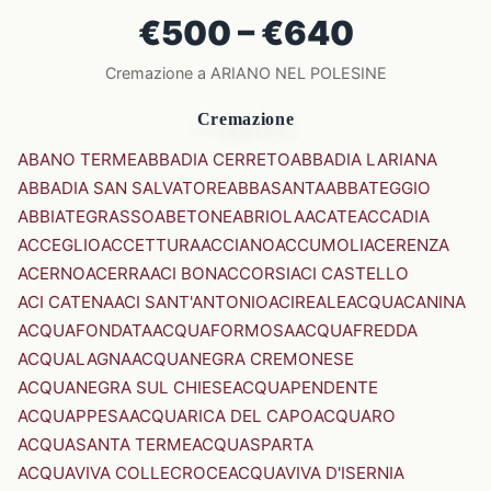
€500 – €640
Cremazione a ARIANO NEL POLESINE
Cremazione
ABANO TERME
ABBADIA CERRETO
ABBADIA LARIANA
ABBADIA SAN SALVATORE
ABBASANTA
ABBATEGGIO
ABBIATEGRASSO
ABETONE
ABRIOLA
ACATE
ACCADIA
ACCEGLIO
ACCETTURA
ACCIANO
ACCUMOLI
ACERENZA
ACERNO
ACERRA
ACI BONACCORSI
ACI CASTELLO
ACI CATENA
ACI SANT'ANTONIO
ACIREALE
ACQUACANINA
ACQUAFONDATA
ACQUAFORMOSA
ACQUAFREDDA
ACQUALAGNA
ACQUANEGRA CREMONESE
ACQUANEGRA SUL CHIESE
ACQUAPENDENTE
ACQUAPPESA
ACQUARICA DEL CAPO
ACQUARO
ACQUASANTA TERME
ACQUASPARTA
ACQUAVIVA COLLECROCE
ACQUAVIVA D'ISERNIA