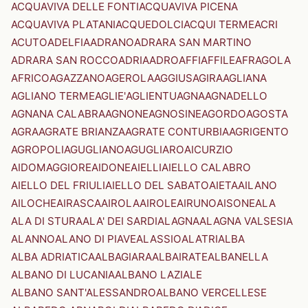
ACQUAVIVA DELLE FONTI
ACQUAVIVA PICENA
ACQUAVIVA PLATANI
ACQUEDOLCI
ACQUI TERME
ACRI
ACUTO
ADELFIA
ADRANO
ADRARA SAN MARTINO
ADRARA SAN ROCCO
ADRIA
ADRO
AFFI
AFFILE
AFRAGOLA
AFRICO
AGAZZANO
AGEROLA
AGGIUS
AGIRA
AGLIANA
AGLIANO TERME
AGLIE'
AGLIENTU
AGNA
AGNADELLO
AGNANA CALABRA
AGNONE
AGNOSINE
AGORDO
AGOSTA
AGRA
AGRATE BRIANZA
AGRATE CONTURBIA
AGRIGENTO
AGROPOLI
AGUGLIANO
AGUGLIARO
AICURZIO
AIDOMAGGIORE
AIDONE
AIELLI
AIELLO CALABRO
AIELLO DEL FRIULI
AIELLO DEL SABATO
AIETA
AILANO
AILOCHE
AIRASCA
AIROLA
AIROLE
AIRUNO
AISONE
ALA
ALA DI STURA
ALA' DEI SARDI
ALAGNA
ALAGNA VALSESIA
ALANNO
ALANO DI PIAVE
ALASSIO
ALATRI
ALBA
ALBA ADRIATICA
ALBAGIARA
ALBAIRATE
ALBANELLA
ALBANO DI LUCANIA
ALBANO LAZIALE
ALBANO SANT'ALESSANDRO
ALBANO VERCELLESE