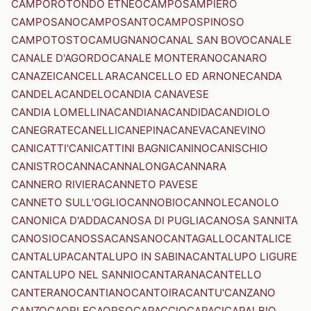
CAMPOROTONDO ETNEO
CAMPOSAMPIERO
CAMPOSANO
CAMPOSANTO
CAMPOSPINOSO
CAMPOTOSTO
CAMUGNANO
CANAL SAN BOVO
CANALE
CANALE D'AGORDO
CANALE MONTERANO
CANARO
CANAZEI
CANCELLARA
CANCELLO ED ARNONE
CANDA
CANDELA
CANDELO
CANDIA CANAVESE
CANDIA LOMELLINA
CANDIANA
CANDIDA
CANDIOLO
CANEGRATE
CANELLI
CANEPINA
CANEVA
CANEVINO
CANICATTI'
CANICATTINI BAGNI
CANINO
CANISCHIO
CANISTRO
CANNA
CANNALONGA
CANNARA
CANNERO RIVIERA
CANNETO PAVESE
CANNETO SULL'OGLIO
CANNOBIO
CANNOLE
CANOLO
CANONICA D'ADDA
CANOSA DI PUGLIA
CANOSA SANNITA
CANOSIO
CANOSSA
CANSANO
CANTAGALLO
CANTALICE
CANTALUPA
CANTALUPO IN SABINA
CANTALUPO LIGURE
CANTALUPO NEL SANNIO
CANTARANA
CANTELLO
CANTERANO
CANTIANO
CANTOIRA
CANTU'
CANZANO
CANZO
CAORLE
CAORSO
CAPACCIO
CAPACI
CAPALBIO