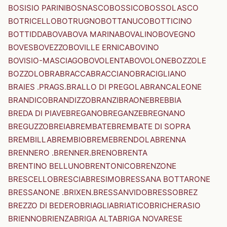
BOSISIO PARINI
BOSNASCO
BOSSICO
BOSSOLASCO
BOTRICELLO
BOTRUGNO
BOTTANUCO
BOTTICINO
BOTTIDDA
BOVA
BOVA MARINA
BOVALINO
BOVEGNO
BOVES
BOVEZZO
BOVILLE ERNICA
BOVINO
BOVISIO-MASCIAGO
BOVOLENTA
BOVOLONE
BOZZOLE
BOZZOLO
BRA
BRACCA
BRACCIANO
BRACIGLIANO
BRAIES .PRAGS.
BRALLO DI PREGOLA
BRANCALEONE
BRANDICO
BRANDIZZO
BRANZI
BRAONE
BREBBIA
BREDA DI PIAVE
BREGANO
BREGANZE
BREGNANO
BREGUZZO
BREIA
BREMBATE
BREMBATE DI SOPRA
BREMBILLA
BREMBIO
BREME
BRENDOLA
BRENNA
BRENNERO .BRENNER.
BRENO
BRENTA
BRENTINO BELLUNO
BRENTONICO
BRENZONE
BRESCELLO
BRESCIA
BRESIMO
BRESSANA BOTTARONE
BRESSANONE .BRIXEN.
BRESSANVIDO
BRESSO
BREZ
BREZZO DI BEDERO
BRIAGLIA
BRIATICO
BRICHERASIO
BRIENNO
BRIENZA
BRIGA ALTA
BRIGA NOVARESE