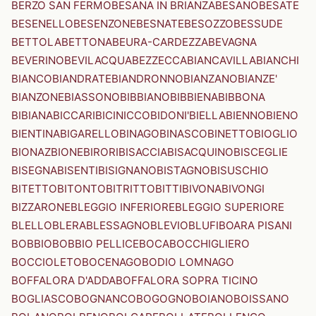
BERZO SAN FERMO
BESANA IN BRIANZA
BESANO
BESATE
BESENELLO
BESENZONE
BESNATE
BESOZZO
BESSUDE
BETTOLA
BETTONA
BEURA-CARDEZZA
BEVAGNA
BEVERINO
BEVILACQUA
BEZZECCA
BIANCAVILLA
BIANCHI
BIANCO
BIANDRATE
BIANDRONNO
BIANZANO
BIANZE'
BIANZONE
BIASSONO
BIBBIANO
BIBBIENA
BIBBONA
BIBIANA
BICCARI
BICINICCO
BIDONI'
BIELLA
BIENNO
BIENO
BIENTINA
BIGARELLO
BINAGO
BINASCO
BINETTO
BIOGLIO
BIONAZ
BIONE
BIRORI
BISACCIA
BISACQUINO
BISCEGLIE
BISEGNA
BISENTI
BISIGNANO
BISTAGNO
BISUSCHIO
BITETTO
BITONTO
BITRITTO
BITTI
BIVONA
BIVONGI
BIZZARONE
BLEGGIO INFERIORE
BLEGGIO SUPERIORE
BLELLO
BLERA
BLESSAGNO
BLEVIO
BLUFI
BOARA PISANI
BOBBIO
BOBBIO PELLICE
BOCA
BOCCHIGLIERO
BOCCIOLETO
BOCENAGO
BODIO LOMNAGO
BOFFALORA D'ADDA
BOFFALORA SOPRA TICINO
BOGLIASCO
BOGNANCO
BOGOGNO
BOIANO
BOISSANO