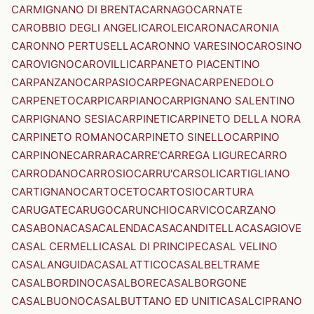
CARMIGNANO DI BRENTA
CARNAGO
CARNATE
CAROBBIO DEGLI ANGELI
CAROLEI
CARONA
CARONIA
CARONNO PERTUSELLA
CARONNO VARESINO
CAROSINO
CAROVIGNO
CAROVILLI
CARPANETO PIACENTINO
CARPANZANO
CARPASIO
CARPEGNA
CARPENEDOLO
CARPENETO
CARPI
CARPIANO
CARPIGNANO SALENTINO
CARPIGNANO SESIA
CARPINETI
CARPINETO DELLA NORA
CARPINETO ROMANO
CARPINETO SINELLO
CARPINO
CARPINONE
CARRARA
CARRE'
CARREGA LIGURE
CARRO
CARRODANO
CARROSIO
CARRU'
CARSOLI
CARTIGLIANO
CARTIGNANO
CARTOCETO
CARTOSIO
CARTURA
CARUGATE
CARUGO
CARUNCHIO
CARVICO
CARZANO
CASABONA
CASACALENDA
CASACANDITELLA
CASAGIOVE
CASAL CERMELLI
CASAL DI PRINCIPE
CASAL VELINO
CASALANGUIDA
CASALATTICO
CASALBELTRAME
CASALBORDINO
CASALBORE
CASALBORGONE
CASALBUONO
CASALBUTTANO ED UNITI
CASALCIPRANO