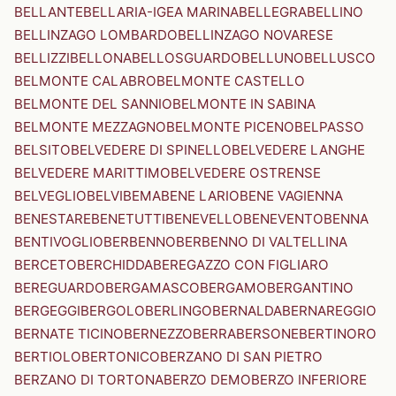
BELLANTE
BELLARIA-IGEA MARINA
BELLEGRA
BELLINO
BELLINZAGO LOMBARDO
BELLINZAGO NOVARESE
BELLIZZI
BELLONA
BELLOSGUARDO
BELLUNO
BELLUSCO
BELMONTE CALABRO
BELMONTE CASTELLO
BELMONTE DEL SANNIO
BELMONTE IN SABINA
BELMONTE MEZZAGNO
BELMONTE PICENO
BELPASSO
BELSITO
BELVEDERE DI SPINELLO
BELVEDERE LANGHE
BELVEDERE MARITTIMO
BELVEDERE OSTRENSE
BELVEGLIO
BELVI
BEMA
BENE LARIO
BENE VAGIENNA
BENESTARE
BENETUTTI
BENEVELLO
BENEVENTO
BENNA
BENTIVOGLIO
BERBENNO
BERBENNO DI VALTELLINA
BERCETO
BERCHIDDA
BEREGAZZO CON FIGLIARO
BEREGUARDO
BERGAMASCO
BERGAMO
BERGANTINO
BERGEGGI
BERGOLO
BERLINGO
BERNALDA
BERNAREGGIO
BERNATE TICINO
BERNEZZO
BERRA
BERSONE
BERTINORO
BERTIOLO
BERTONICO
BERZANO DI SAN PIETRO
BERZANO DI TORTONA
BERZO DEMO
BERZO INFERIORE