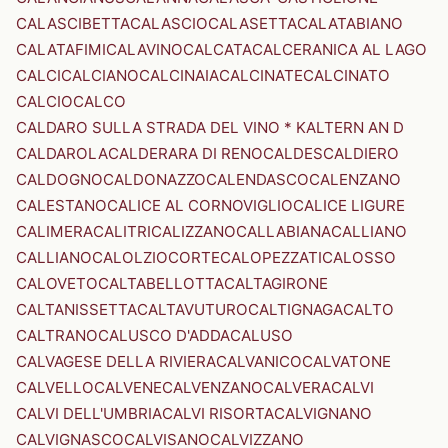
CALASCIBETTA
CALASCIO
CALASETTA
CALATABIANO
CALATAFIMI
CALAVINO
CALCATA
CALCERANICA AL LAGO
CALCI
CALCIANO
CALCINAIA
CALCINATE
CALCINATO
CALCIO
CALCO
CALDARO SULLA STRADA DEL VINO * KALTERN AN D
CALDAROLA
CALDERARA DI RENO
CALDES
CALDIERO
CALDOGNO
CALDONAZZO
CALENDASCO
CALENZANO
CALESTANO
CALICE AL CORNOVIGLIO
CALICE LIGURE
CALIMERA
CALITRI
CALIZZANO
CALLABIANA
CALLIANO
CALLIANO
CALOLZIOCORTE
CALOPEZZATI
CALOSSO
CALOVETO
CALTABELLOTTA
CALTAGIRONE
CALTANISSETTA
CALTAVUTURO
CALTIGNAGA
CALTO
CALTRANO
CALUSCO D'ADDA
CALUSO
CALVAGESE DELLA RIVIERA
CALVANICO
CALVATONE
CALVELLO
CALVENE
CALVENZANO
CALVERA
CALVI
CALVI DELL'UMBRIA
CALVI RISORTA
CALVIGNANO
CALVIGNASCO
CALVISANO
CALVIZZANO