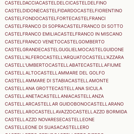
CASTELDACCIA
CASTELDELCI
CASTELDELFINO
CASTELDIDONE
CASTELFIDARDO
CASTELFIORENTINO
CASTELFONDO
CASTELFORTE
CASTELFRANCI
CASTELFRANCO DI SOPRA
CASTELFRANCO DI SOTTO
CASTELFRANCO EMILIA
CASTELFRANCO IN MISCANO
CASTELFRANCO VENETO
CASTELGOMBERTO
CASTELGRANDE
CASTELGUGLIELMO
CASTELGUIDONE
CASTELL'ALFERO
CASTELL'ARQUATO
CASTELL'AZZARA
CASTELL'UMBERTO
CASTELLABATE
CASTELLAFIUME
CASTELLALTO
CASTELLAMMARE DEL GOLFO
CASTELLAMMARE DI STABIA
CASTELLAMONTE
CASTELLANA GROTTE
CASTELLANA SICULA
CASTELLANETA
CASTELLANIA
CASTELLANZA
CASTELLAR
CASTELLAR GUIDOBONO
CASTELLARANO
CASTELLARO
CASTELLAVAZZO
CASTELLAZZO BORMIDA
CASTELLAZZO NOVARESE
CASTELLEONE
CASTELLEONE DI SUASA
CASTELLERO