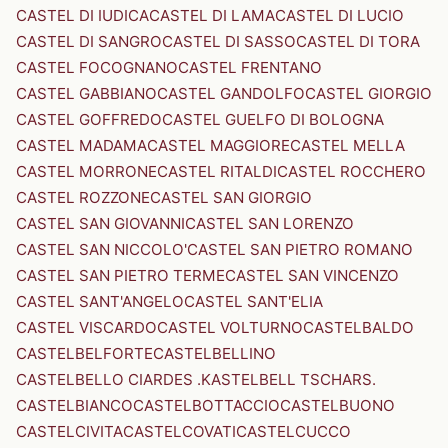
CASTEL DI IUDICA
CASTEL DI LAMA
CASTEL DI LUCIO
CASTEL DI SANGRO
CASTEL DI SASSO
CASTEL DI TORA
CASTEL FOCOGNANO
CASTEL FRENTANO
CASTEL GABBIANO
CASTEL GANDOLFO
CASTEL GIORGIO
CASTEL GOFFREDO
CASTEL GUELFO DI BOLOGNA
CASTEL MADAMA
CASTEL MAGGIORE
CASTEL MELLA
CASTEL MORRONE
CASTEL RITALDI
CASTEL ROCCHERO
CASTEL ROZZONE
CASTEL SAN GIORGIO
CASTEL SAN GIOVANNI
CASTEL SAN LORENZO
CASTEL SAN NICCOLO'
CASTEL SAN PIETRO ROMANO
CASTEL SAN PIETRO TERME
CASTEL SAN VINCENZO
CASTEL SANT'ANGELO
CASTEL SANT'ELIA
CASTEL VISCARDO
CASTEL VOLTURNO
CASTELBALDO
CASTELBELFORTE
CASTELBELLINO
CASTELBELLO CIARDES .KASTELBELL TSCHARS.
CASTELBIANCO
CASTELBOTTACCIO
CASTELBUONO
CASTELCIVITA
CASTELCOVATI
CASTELCUCCO