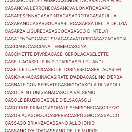
CASAMICCIOLA TERME
CASANDRINO
CASANOVA ELVO
CASANOVA LERRONE
CASANOVA LONATI
CASAPE
CASAPESENNA
CASAPINTA
CASAPROTA
CASAPULLA
CASARANO
CASARGO
CASARILE
CASARSA DELLA DELIZIA
CASARZA LIGURE
CASASCO
CASASCO D'INTELVI
CASATENOVO
CASATISMA
CASAVATORE
CASAZZA
CASCIA
CASCIAGO
CASCIANA TERME
CASCINA
CASCINETTE D'IVREA
CASEI GEROLA
CASELETTE
CASELLA
CASELLE IN PITTARI
CASELLE LANDI
CASELLE LURANI
CASELLE TORINESE
CASERTA
CASIER
CASIGNANA
CASINA
CASIRATE D'ADDA
CASLINO D'ERBA
CASNATE CON BERNATE
CASNIGO
CASOLA DI NAPOLI
CASOLA IN LUNIGIANA
CASOLA VALSENIO
CASOLE BRUZIO
CASOLE D'ELSA
CASOLI
CASORATE PRIMO
CASORATE SEMPIONE
CASOREZZO
CASORIA
CASORZO
CASPERIA
CASPOGGIO
CASSACCO
CASSAGO BRIANZA
CASSANO ALLO IONIO
CASSANO D'ADDA
CASSANO DELLE MURGE