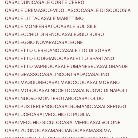
CASALDUNI
CASALE CORTE CERRO
CASALE CREMASCO-VIDOLASCO
CASALE DI SCODOSIA
CASALE LITTA
CASALE MARITTIMO
CASALE MONFERRATO
CASALE SUL SILE
CASALECCHIO DI RENO
CASALEGGIO BOIRO
CASALEGGIO NOVARA
CASALEONE
CASALETTO CEREDANO
CASALETTO DI SOPRA
CASALETTO LODIGIANO
CASALETTO SPARTANO
CASALETTO VAPRIO
CASALFIUMANESE
CASALGRANDE
CASALGRASSO
CASALINCONTRADA
CASALINO
CASALMAGGIORE
CASALMAIOCCO
CASALMORANO
CASALMORO
CASALNOCETO
CASALNUOVO DI NAPOLI
CASALNUOVO MONTEROTARO
CASALOLDO
CASALPUSTERLENGO
CASALROMANO
CASALSERUGO
CASALUCE
CASALVECCHIO DI PUGLIA
CASALVECCHIO SICULO
CASALVIERI
CASALVOLONE
CASALZUIGNO
CASAMARCIANO
CASAMASSIMA