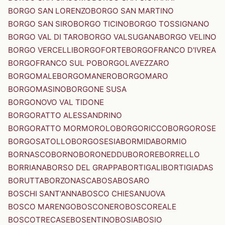
BORGO SAN LORENZO
BORGO SAN MARTINO
BORGO SAN SIRO
BORGO TICINO
BORGO TOSSIGNANO
BORGO VAL DI TARO
BORGO VALSUGANA
BORGO VELINO
BORGO VERCELLI
BORGOFORTE
BORGOFRANCO D'IVREA
BORGOFRANCO SUL PO
BORGOLAVEZZARO
BORGOMALE
BORGOMANERO
BORGOMARO
BORGOMASINO
BORGONE SUSA
BORGONOVO VAL TIDONE
BORGORATTO ALESSANDRINO
BORGORATTO MORMOROLO
BORGORICCO
BORGOROSE
BORGOSATOLLO
BORGOSESIA
BORMIDA
BORMIO
BORNASCO
BORNO
BORONEDDU
BORORE
BORRELLO
BORRIANA
BORSO DEL GRAPPA
BORTIGALI
BORTIGIADAS
BORUTTA
BORZONASCA
BOSA
BOSARO
BOSCHI SANT'ANNA
BOSCO CHIESANUOVA
BOSCO MARENGO
BOSCONERO
BOSCOREALE
BOSCOTRECASE
BOSENTINO
BOSIA
BOSIO