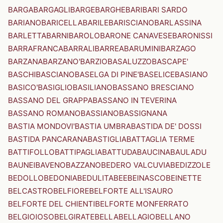
BARGA
BARGAGLI
BARGE
BARGHE
BARI
BARI SARDO
BARIANO
BARICELLA
BARILE
BARISCIANO
BARLASSINA
BARLETTA
BARNI
BAROLO
BARONE CANAVESE
BARONISSI
BARRAFRANCA
BARRALI
BARREA
BARUMINI
BARZAGO
BARZANA
BARZANO'
BARZIO
BASALUZZO
BASCAPE'
BASCHI
BASCIANO
BASELGA DI PINE'
BASELICE
BASIANO
BASICO'
BASIGLIO
BASILIANO
BASSANO BRESCIANO
BASSANO DEL GRAPPA
BASSANO IN TEVERINA
BASSANO ROMANO
BASSIANO
BASSIGNANA
BASTIA MONDOVI'
BASTIA UMBRA
BASTIDA DE' DOSSI
BASTIDA PANCARANA
BASTIGLIA
BATTAGLIA TERME
BATTIFOLLO
BATTIPAGLIA
BATTUDA
BAUCINA
BAULADU
BAUNEI
BAVENO
BAZZANO
BEDERO VALCUVIA
BEDIZZOLE
BEDOLLO
BEDONIA
BEDULITA
BEE
BEINASCO
BEINETTE
BELCASTRO
BELFIORE
BELFORTE ALL'ISAURO
BELFORTE DEL CHIENTI
BELFORTE MONFERRATO
BELGIOIOSO
BELGIRATE
BELLA
BELLAGIO
BELLANO