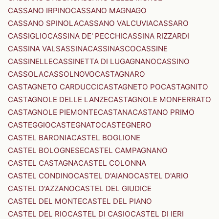
CASSANO IRPINO
CASSANO MAGNAGO
CASSANO SPINOLA
CASSANO VALCUVIA
CASSARO
CASSIGLIO
CASSINA DE' PECCHI
CASSINA RIZZARDI
CASSINA VALSASSINA
CASSINASCO
CASSINE
CASSINELLE
CASSINETTA DI LUGAGNANO
CASSINO
CASSOLA
CASSOLNOVO
CASTAGNARO
CASTAGNETO CARDUCCI
CASTAGNETO PO
CASTAGNITO
CASTAGNOLE DELLE LANZE
CASTAGNOLE MONFERRATO
CASTAGNOLE PIEMONTE
CASTANA
CASTANO PRIMO
CASTEGGIO
CASTEGNATO
CASTEGNERO
CASTEL BARONIA
CASTEL BOGLIONE
CASTEL BOLOGNESE
CASTEL CAMPAGNANO
CASTEL CASTAGNA
CASTEL COLONNA
CASTEL CONDINO
CASTEL D'AIANO
CASTEL D'ARIO
CASTEL D'AZZANO
CASTEL DEL GIUDICE
CASTEL DEL MONTE
CASTEL DEL PIANO
CASTEL DEL RIO
CASTEL DI CASIO
CASTEL DI IERI