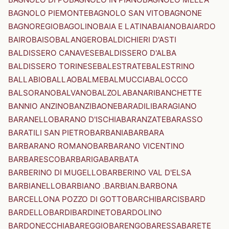
BAGNOLO PIEMONTE
BAGNOLO SAN VITO
BAGNONE
BAGNOREGIO
BAGOLINO
BAIA E LATINA
BAIANO
BAIARDO
BAIRO
BAISO
BALANGERO
BALDICHIERI D'ASTI
BALDISSERO CANAVESE
BALDISSERO D'ALBA
BALDISSERO TORINESE
BALESTRATE
BALESTRINO
BALLABIO
BALLAO
BALME
BALMUCCIA
BALOCCO
BALSORANO
BALVANO
BALZOLA
BANARI
BANCHETTE
BANNIO ANZINO
BANZI
BAONE
BARADILI
BARAGIANO
BARANELLO
BARANO D'ISCHIA
BARANZATE
BARASSO
BARATILI SAN PIETRO
BARBANIA
BARBARA
BARBARANO ROMANO
BARBARANO VICENTINO
BARBARESCO
BARBARIGA
BARBATA
BARBERINO DI MUGELLO
BARBERINO VAL D'ELSA
BARBIANELLO
BARBIANO .BARBIAN.
BARBONA
BARCELLONA POZZO DI GOTTO
BARCHI
BARCIS
BARD
BARDELLO
BARDI
BARDINETO
BARDOLINO
BARDONECCHIA
BAREGGIO
BARENGO
BARESSA
BARETE