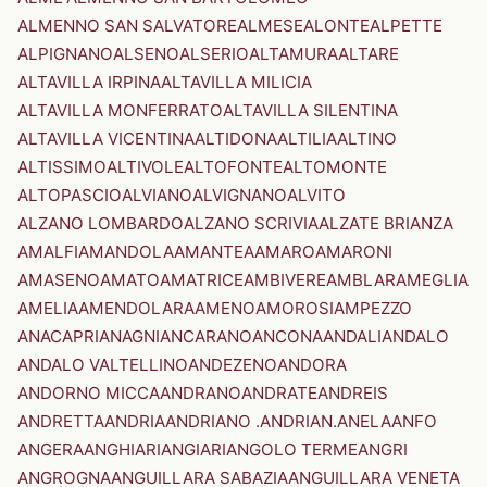
ALMENNO SAN SALVATORE
ALMESE
ALONTE
ALPETTE
ALPIGNANO
ALSENO
ALSERIO
ALTAMURA
ALTARE
ALTAVILLA IRPINA
ALTAVILLA MILICIA
ALTAVILLA MONFERRATO
ALTAVILLA SILENTINA
ALTAVILLA VICENTINA
ALTIDONA
ALTILIA
ALTINO
ALTISSIMO
ALTIVOLE
ALTOFONTE
ALTOMONTE
ALTOPASCIO
ALVIANO
ALVIGNANO
ALVITO
ALZANO LOMBARDO
ALZANO SCRIVIA
ALZATE BRIANZA
AMALFI
AMANDOLA
AMANTEA
AMARO
AMARONI
AMASENO
AMATO
AMATRICE
AMBIVERE
AMBLAR
AMEGLIA
AMELIA
AMENDOLARA
AMENO
AMOROSI
AMPEZZO
ANACAPRI
ANAGNI
ANCARANO
ANCONA
ANDALI
ANDALO
ANDALO VALTELLINO
ANDEZENO
ANDORA
ANDORNO MICCA
ANDRANO
ANDRATE
ANDREIS
ANDRETTA
ANDRIA
ANDRIANO .ANDRIAN.
ANELA
ANFO
ANGERA
ANGHIARI
ANGIARI
ANGOLO TERME
ANGRI
ANGROGNA
ANGUILLARA SABAZIA
ANGUILLARA VENETA