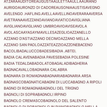
ATZARA
AUDITORE
AUGUSTA
AULETTA
AULLA
AURANO
AURIGO
AURONZO DI CADORE
AUSONIA
AUSTIS
AVEGNO
AVELENGO .HAFLING.
AVELLA
AVELLINO
AVERARA
AVERSA
AVETRANA
AVEZZANO
AVIANO
AVIATICO
AVIGLIANA
AVIGLIANO
AVIGLIANO UMBRO
AVIO
AVISE
AVOLA
AVOLASCA
AYAS
AYMAVILLES
AZEGLIO
AZZANELLO
AZZANO D'ASTI
AZZANO DECIMO
AZZANO MELLA
AZZANO SAN PAOLO
AZZATE
AZZIO
AZZONE
BACENO
BACOLI
BADALUCCO
BADESI
BADIA .ABTEI.
BADIA CALAVENA
BADIA PAVESE
BADIA POLESINE
BADIA TEDALDA
BADOLATO
BAGALADI
BAGHERIA
BAGNACAVALLO
BAGNARA CALABRA
BAGNARA DI ROMAGNA
BAGNARIA
BAGNARIA ARSA
BAGNASCO
BAGNATICA
BAGNI DI LUCCA
BAGNO A RIPOLI
BAGNO DI ROMAGNA
BAGNOLI DEL TRIGNO
BAGNOLI DI SOPRA
BAGNOLI IRPINO
BAGNOLO CREMASCO
BAGNOLO DEL SALENTO
BAGNOLO DI PO
BAGNOLO IN PIANO
BAGNOLO MELLA