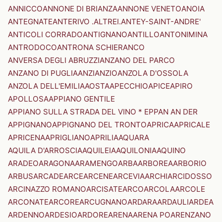
ANNICCO
ANNONE DI BRIANZA
ANNONE VENETO
ANOIA
ANTEGNATE
ANTERIVO .ALTREI.
ANTEY-SAINT-ANDRE'
ANTICOLI CORRADO
ANTIGNANO
ANTILLO
ANTONIMINA
ANTRODOCO
ANTRONA SCHIERANCO
ANVERSA DEGLI ABRUZZI
ANZANO DEL PARCO
ANZANO DI PUGLIA
ANZI
ANZIO
ANZOLA D'OSSOLA
ANZOLA DELL'EMILIA
AOSTA
APECCHIO
APICE
APIRO
APOLLOSA
APPIANO GENTILE
APPIANO SULLA STRADA DEL VINO * EPPAN AN DER
APPIGNANO
APPIGNANO DEL TRONTO
APRICA
APRICALE
APRICENA
APRIGLIANO
APRILIA
AQUARA
AQUILA D'ARROSCIA
AQUILEIA
AQUILONIA
AQUINO
ARADEO
ARAGONA
ARAMENGO
ARBA
ARBOREA
ARBORIO
ARBUS
ARCADE
ARCE
ARCENE
ARCEVIA
ARCHI
ARCIDOSSO
ARCINAZZO ROMANO
ARCISATE
ARCO
ARCOLA
ARCOLE
ARCONATE
ARCORE
ARCUGNANO
ARDARA
ARDAULI
ARDEA
ARDENNO
ARDESIO
ARDORE
ARENA
ARENA PO
ARENZANO