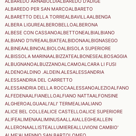
ALBAREDO ARNABOLDI
ALBAREDO D'ADIGE
ALBAREDO PER SAN MARCO
ALBARETO
ALBARETTO DELLA TORRE
ALBAVILLA
ALBENGA
ALBERA LIGURE
ALBEROBELLO
ALBERONA
ALBESE CON CASSANO
ALBETTONE
ALBI
ALBIANO
ALBIANO D'IVREA
ALBIATE
ALBIDONA
ALBIGNASEGO
ALBINEA
ALBINO
ALBIOLO
ALBISOLA SUPERIORE
ALBISSOLA MARINA
ALBIZZATE
ALBONESE
ALBOSAGGIA
ALBUGNANO
ALBUZZANO
ALCAMO
ALCARA LI FUSI
ALDENO
ALDINO .ALDEIN.
ALES
ALESSANDRIA
ALESSANDRIA DEL CARRETTO
ALESSANDRIA DELLA ROCCA
ALESSANO
ALEZIO
ALFANO
ALFEDENA
ALFIANELLO
ALFIANO NATTA
ALFONSINE
ALGHERO
ALGUA
ALI'
ALI' TERME
ALIA
ALIANO
ALICE BEL COLLE
ALICE CASTELLO
ALICE SUPERIORE
ALIFE
ALIMENA
ALIMINUSA
ALLAI
ALLEGHE
ALLEIN
ALLERONA
ALLISTE
ALLUMIERE
ALLUVIONI CAMBIO'
ALME'
ALMENNO SAN BARTOLOMEO