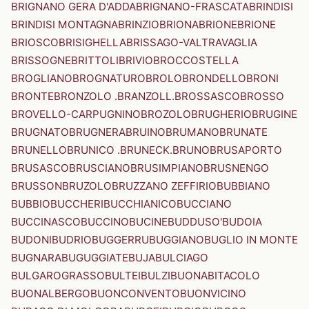
BRIGNANO GERA D'ADDA
BRIGNANO-FRASCATA
BRINDISI
BRINDISI MONTAGNA
BRINZIO
BRIONA
BRIONE
BRIONE
BRIOSCO
BRISIGHELLA
BRISSAGO-VALTRAVAGLIA
BRISSOGNE
BRITTOLI
BRIVIO
BROCCOSTELLA
BROGLIANO
BROGNATURO
BROLO
BRONDELLO
BRONI
BRONTE
BRONZOLO .BRANZOLL.
BROSSASCO
BROSSO
BROVELLO-CARPUGNINO
BROZOLO
BRUGHERIO
BRUGINE
BRUGNATO
BRUGNERA
BRUINO
BRUMANO
BRUNATE
BRUNELLO
BRUNICO .BRUNECK.
BRUNO
BRUSAPORTO
BRUSASCO
BRUSCIANO
BRUSIMPIANO
BRUSNENGO
BRUSSON
BRUZOLO
BRUZZANO ZEFFIRIO
BUBBIANO
BUBBIO
BUCCHERI
BUCCHIANICO
BUCCIANO
BUCCINASCO
BUCCINO
BUCINE
BUDDUSO'
BUDOIA
BUDONI
BUDRIO
BUGGERRU
BUGGIANO
BUGLIO IN MONTE
BUGNARA
BUGUGGIATE
BUJA
BULCIAGO
BULGAROGRASSO
BULTEI
BULZI
BUONABITACOLO
BUONALBERGO
BUONCONVENTO
BUONVICINO