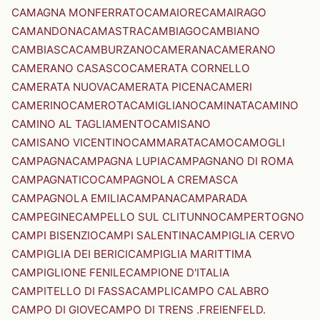
CAMAGNA MONFERRATO
CAMAIORE
CAMAIRAGO
CAMANDONA
CAMASTRA
CAMBIAGO
CAMBIANO
CAMBIASCA
CAMBURZANO
CAMERANA
CAMERANO
CAMERANO CASASCO
CAMERATA CORNELLO
CAMERATA NUOVA
CAMERATA PICENA
CAMERI
CAMERINO
CAMEROTA
CAMIGLIANO
CAMINATA
CAMINO
CAMINO AL TAGLIAMENTO
CAMISANO
CAMISANO VICENTINO
CAMMARATA
CAMO
CAMOGLI
CAMPAGNA
CAMPAGNA LUPIA
CAMPAGNANO DI ROMA
CAMPAGNATICO
CAMPAGNOLA CREMASCA
CAMPAGNOLA EMILIA
CAMPANA
CAMPARADA
CAMPEGINE
CAMPELLO SUL CLITUNNO
CAMPERTOGNO
CAMPI BISENZIO
CAMPI SALENTINA
CAMPIGLIA CERVO
CAMPIGLIA DEI BERICI
CAMPIGLIA MARITTIMA
CAMPIGLIONE FENILE
CAMPIONE D'ITALIA
CAMPITELLO DI FASSA
CAMPLI
CAMPO CALABRO
CAMPO DI GIOVE
CAMPO DI TRENS .FREIENFELD.