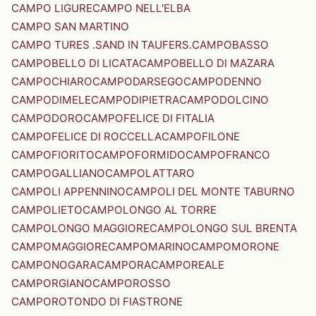
CAMPO LIGURE
CAMPO NELL'ELBA
CAMPO SAN MARTINO
CAMPO TURES .SAND IN TAUFERS.
CAMPOBASSO
CAMPOBELLO DI LICATA
CAMPOBELLO DI MAZARA
CAMPOCHIARO
CAMPODARSEGO
CAMPODENNO
CAMPODIMELE
CAMPODIPIETRA
CAMPODOLCINO
CAMPODORO
CAMPOFELICE DI FITALIA
CAMPOFELICE DI ROCCELLA
CAMPOFILONE
CAMPOFIORITO
CAMPOFORMIDO
CAMPOFRANCO
CAMPOGALLIANO
CAMPOLATTARO
CAMPOLI APPENNINO
CAMPOLI DEL MONTE TABURNO
CAMPOLIETO
CAMPOLONGO AL TORRE
CAMPOLONGO MAGGIORE
CAMPOLONGO SUL BRENTA
CAMPOMAGGIORE
CAMPOMARINO
CAMPOMORONE
CAMPONOGARA
CAMPORA
CAMPOREALE
CAMPORGIANO
CAMPOROSSO
CAMPOROTONDO DI FIASTRONE