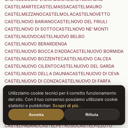
CASTELMARTE
CASTELMASSA
CASTELMAURO
CASTELMEZZANO
CASTELMOLA
CASTELNOVETTO
CASTELNOVO BARIANO
CASTELNOVO DEL FRIULI
CASTELNOVO DI SOTTO
CASTELNOVO NE' MONTI
CASTELNUOVO
CASTELNUOVO BELBO
CASTELNUOVO BERARDENGA
CASTELNUOVO BOCCA D'ADDA
CASTELNUOVO BORMIDA
CASTELNUOVO BOZZENTE
CASTELNUOVO CALCEA
CASTELNUOVO CILENTO
CASTELNUOVO DEL GARDA
CASTELNUOVO DELLA DAUNIA
CASTELNUOVO DI CEVA
CASTELNUOVO DI CONZA
CASTELNUOVO DI FARFA
CASTELNUOVO DI GARFAGNANA
Utilizziamo cookie tecnici per il corretto funzionamento
CASTELNUOVO DI PORTO
CASTELNUOVO DON BOSCO
del sito. Con il tuo consenso possiamo utilizzare cookie
CASTELNUOVO MAGRA
CASTELNUOVO NIGRA
statistici e pubblicitari.
Scopri di più
.
CASTELNUOVO PARANO
CASTELNUOVO RANGONE
Accetta
Rifiuta
CASTELNUOVO SCRIVIA
CASTELNUOVO VAL DI CECINA
CASTELPAGANO
CASTELPETROSO
CASTELPIZZUTO