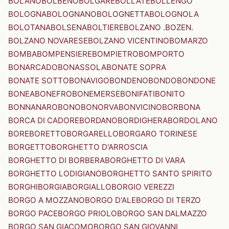
BOLANO
BOLBENO
BOLGARE
BOLLATE
BOLLENGO
BOLOGNA
BOLOGNANO
BOLOGNETTA
BOLOGNOLA
BOLOTANA
BOLSENA
BOLTIERE
BOLZANO .BOZEN.
BOLZANO NOVARESE
BOLZANO VICENTINO
BOMARZO
BOMBA
BOMPENSIERE
BOMPIETRO
BOMPORTO
BONARCADO
BONASSOLA
BONATE SOPRA
BONATE SOTTO
BONAVIGO
BONDENO
BONDO
BONDONE
BONEA
BONEFRO
BONEMERSE
BONIFATI
BONITO
BONNANARO
BONO
BONORVA
BONVICINO
BORBONA
BORCA DI CADORE
BORDANO
BORDIGHERA
BORDOLANO
BORE
BORETTO
BORGARELLO
BORGARO TORINESE
BORGETTO
BORGHETTO D'ARROSCIA
BORGHETTO DI BORBERA
BORGHETTO DI VARA
BORGHETTO LODIGIANO
BORGHETTO SANTO SPIRITO
BORGHI
BORGIA
BORGIALLO
BORGIO VEREZZI
BORGO A MOZZANO
BORGO D'ALE
BORGO DI TERZO
BORGO PACE
BORGO PRIOLO
BORGO SAN DALMAZZO
BORGO SAN GIACOMO
BORGO SAN GIOVANNI