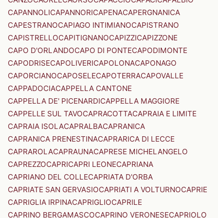
CAPANNOLI
CAPANNORI
CAPENA
CAPERGNANICA
CAPESTRANO
CAPIAGO INTIMIANO
CAPISTRANO
CAPISTRELLO
CAPITIGNANO
CAPIZZI
CAPIZZONE
CAPO D'ORLANDO
CAPO DI PONTE
CAPODIMONTE
CAPODRISE
CAPOLIVERI
CAPOLONA
CAPONAGO
CAPORCIANO
CAPOSELE
CAPOTERRA
CAPOVALLE
CAPPADOCIA
CAPPELLA CANTONE
CAPPELLA DE' PICENARDI
CAPPELLA MAGGIORE
CAPPELLE SUL TAVO
CAPRACOTTA
CAPRAIA E LIMITE
CAPRAIA ISOLA
CAPRALBA
CAPRANICA
CAPRANICA PRENESTINA
CAPRARICA DI LECCE
CAPRAROLA
CAPRAUNA
CAPRESE MICHELANGELO
CAPREZZO
CAPRI
CAPRI LEONE
CAPRIANA
CAPRIANO DEL COLLE
CAPRIATA D'ORBA
CAPRIATE SAN GERVASIO
CAPRIATI A VOLTURNO
CAPRIE
CAPRIGLIA IRPINA
CAPRIGLIO
CAPRILE
CAPRINO BERGAMASCO
CAPRINO VERONESE
CAPRIOLO