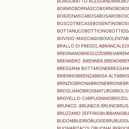
BORGORATTO ALESSANDRINO
BO
BORMIO
BORNASCO
BORNO
BORO
BORZONASCA
BOSA
BOSARO
BOSC
BOSCOTRECASE
BOSENTINO
BOSI
BOTTANUCO
BOTTICINO
BOTTIDD
BOVISIO-MASCIAGO
BOVOLENTA
B
BRALLO DI PREGOLA
BRANCALEO
BREGNANO
BREGUZZO
BREIA
BREM
BRENNERO .BRENNER.
BRENO
BRE
BRESSANA BOTTARONE
BRESSANO
BRIENNO
BRIENZA
BRIGA ALTA
BRI
BRINZIO
BRIONA
BRIONE
BRIONE
BR
BROGLIANO
BROGNATURO
BROLO
BROVELLO-CARPUGNINO
BROZO
BRUNICO .BRUNECK.
BRUNO
BRUS
BRUZZANO ZEFFIRIO
BUBBIANO
BU
BUDONI
BUDRIO
BUGGERRU
BUGGI
BUONABITACOLO
BUONALBERGO