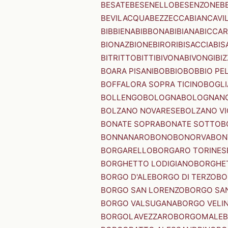
BESATE
BESENELLO
BESENZONE
B
BEVILACQUA
BEZZECCA
BIANCAVI
BIBBIENA
BIBBONA
BIBIANA
BICCAR
BIONAZ
BIONE
BIRORI
BISACCIA
BIS
BITRITTO
BITTI
BIVONA
BIVONGI
BI
BOARA PISANI
BOBBIO
BOBBIO PEL
BOFFALORA SOPRA TICINO
BOGL
BOLLENGO
BOLOGNA
BOLOGNAN
BOLZANO NOVARESE
BOLZANO VI
BONATE SOPRA
BONATE SOTTO
B
BONNANARO
BONO
BONORVA
BON
BORGARELLO
BORGARO TORINES
BORGHETTO LODIGIANO
BORGHET
BORGO D'ALE
BORGO DI TERZO
BO
BORGO SAN LORENZO
BORGO SA
BORGO VALSUGANA
BORGO VELI
BORGOLAVEZZARO
BORGOMALE