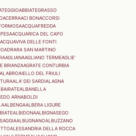
ATEGGIO
ABBIATEGRASSO
O
ACERRA
ACI BONACCORSI
FORMOSA
ACQUAFREDDA
PESA
ACQUARICA DEL CAPO
ACQUAVIVA DELLE FONTI
NO
ADRARA SAN MARTINO
RA
AGLIANA
AGLIANO TERME
AGLIE'
E BRIANZA
AGRATE CONTURBIA
CALABRO
AIELLO DEL FRIULI
STURA
ALA' DEI SARDI
ALAGNA
LBAIRATE
ALBANELLA
EDO ARNABOLDI
LA
ALBENGA
ALBERA LIGURE
BIATE
ALBIDONA
ALBIGNASEGO
SAGGIA
ALBUGNANO
ALBUZZANO
ETTO
ALESSANDRIA DELLA ROCCA