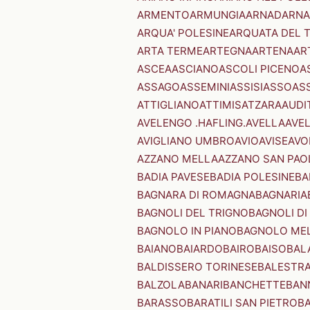
ARMENTO
ARMUNGIA
ARNAD
ARNA
ARQUA' POLESINE
ARQUATA DEL 
ARTA TERME
ARTEGNA
ARTENA
AR
ASCEA
ASCIANO
ASCOLI PICENO
A
ASSAGO
ASSEMINI
ASSISI
ASSO
AS
ATTIGLIANO
ATTIMIS
ATZARA
AUDI
AVELENGO .HAFLING.
AVELLA
AVE
AVIGLIANO UMBRO
AVIO
AVISE
AVO
AZZANO MELLA
AZZANO SAN PAO
BADIA PAVESE
BADIA POLESINE
BA
BAGNARA DI ROMAGNA
BAGNARIA
BAGNOLI DEL TRIGNO
BAGNOLI DI
BAGNOLO IN PIANO
BAGNOLO ME
BAIANO
BAIARDO
BAIRO
BAISO
BAL
BALDISSERO TORINESE
BALESTR
BALZOLA
BANARI
BANCHETTE
BAN
BARASSO
BARATILI SAN PIETRO
B