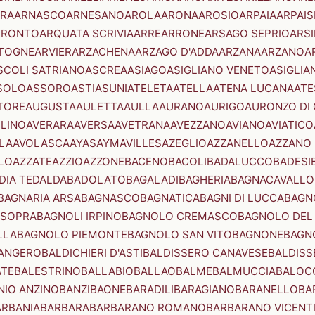
RA
ARNASCO
ARNESANO
AROLA
ARONA
AROSIO
ARPAIA
ARPAIS
TRONTO
ARQUATA SCRIVIA
ARRE
ARRONE
ARSAGO SEPRIO
ARSI
TOGNE
ARVIER
ARZACHENA
ARZAGO D'ADDA
ARZANA
ARZANO
A
SCOLI SATRIANO
ASCREA
ASIAGO
ASIGLIANO VENETO
ASIGLIA
SOLO
ASSORO
ASTI
ASUNI
ATELETA
ATELLA
ATENA LUCANA
ATE
TORE
AUGUSTA
AULETTA
AULLA
AURANO
AURIGO
AURONZO DI
LLINO
AVERARA
AVERSA
AVETRANA
AVEZZANO
AVIANO
AVIATICO
LA
AVOLASCA
AYAS
AYMAVILLES
AZEGLIO
AZZANELLO
AZZANO 
LO
AZZATE
AZZIO
AZZONE
BACENO
BACOLI
BADALUCCO
BADESI
DIA TEDALDA
BADOLATO
BAGALADI
BAGHERIA
BAGNACAVALLO
BAGNARIA ARSA
BAGNASCO
BAGNATICA
BAGNI DI LUCCA
BAGNO
 SOPRA
BAGNOLI IRPINO
BAGNOLO CREMASCO
BAGNOLO DEL
LLA
BAGNOLO PIEMONTE
BAGNOLO SAN VITO
BAGNONE
BAGN
ANGERO
BALDICHIERI D'ASTI
BALDISSERO CANAVESE
BALDISS
ATE
BALESTRINO
BALLABIO
BALLAO
BALME
BALMUCCIA
BALOC
NIO ANZINO
BANZI
BAONE
BARADILI
BARAGIANO
BARANELLO
BA
ARBANIA
BARBARA
BARBARANO ROMANO
BARBARANO VICENT