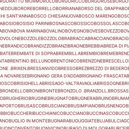
RGORATTO MORMOROLO
BORGORICCO
BORGOROSE
BORGO
NEDDU
BORORE
BORRELLO
BORRIANA
BORSO DEL GRAPPA
BO
HI SANT'ANNA
BOSCO CHIESANUOVA
BOSCO MARENGO
BOS
A
BOSIO
BOSISIO PARINI
BOSNASCO
BOSSICO
BOSSOLASCO
B
A
BOVA
BOVA MARINA
BOVALINO
BOVEGNO
BOVES
BOVEZZO
BOV
OVOLONE
BOZZOLE
BOZZOLO
BRA
BRACCA
BRACCIANO
BRACIG
NE
BRANDICO
BRANDIZZO
BRANZI
BRAONE
BREBBIA
BREDA DI P
BATE
BREMBATE DI SOPRA
BREMBILLA
BREMBIO
BREME
BREN
NTA
BRENTINO BELLUNO
BRENTONICO
BRENZONE
BRESCELLO
NE .BRIXEN.
BRESSANVIDO
BRESSO
BREZ
BREZZO DI BEDERO
GA NOVARESE
BRIGNANO GERA D'ADDA
BRIGNANO-FRASCATA
B
IOSCO
BRISIGHELLA
BRISSAGO-VALTRAVAGLIA
BRISSOGNE
BR
BRONDELLO
BRONI
BRONTE
BRONZOLO .BRANZOLL.
BROSSA
LO
BRUGHERIO
BRUGINE
BRUGNATO
BRUGNERA
BRUINO
BRUMA
APORTO
BRUSASCO
BRUSCIANO
BRUSIMPIANO
BRUSNENGO
B
BBIO
BUCCHERI
BUCCHIANICO
BUCCIANO
BUCCINASCO
BUCC
ANO
BUGLIO IN MONTE
BUGNARA
BUGUGGIATE
BUJA
BULCIAG
BUONCONVENTO
BUONVICINO
BURAGO DI MOLGORA
BURCEI