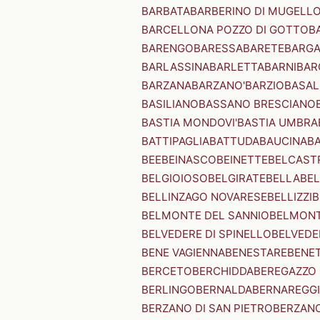
BARBATA
BARBERINO DI MUGELL
BARCELLONA POZZO DI GOTTO
B
BARENGO
BARESSA
BARETE
BARG
BARLASSINA
BARLETTA
BARNI
BAR
BARZANA
BARZANO'
BARZIO
BASAL
BASILIANO
BASSANO BRESCIANO
BASTIA MONDOVI'
BASTIA UMBRA
BATTIPAGLIA
BATTUDA
BAUCINA
B
BEE
BEINASCO
BEINETTE
BELCAST
BELGIOIOSO
BELGIRATE
BELLA
BEL
BELLINZAGO NOVARESE
BELLIZZI
B
BELMONTE DEL SANNIO
BELMONT
BELVEDERE DI SPINELLO
BELVEDE
BENE VAGIENNA
BENESTARE
BENE
BERCETO
BERCHIDDA
BEREGAZZO 
BERLINGO
BERNALDA
BERNAREGG
BERZANO DI SAN PIETRO
BERZANO