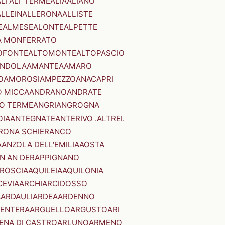
LI'
ALI' TERME
ALIA
ALIANO
ALLEIN
ALLERONA
ALLISTE
E
ALMESE
ALONTE
ALPETTE
A MONFERRATO
OFONTE
ALTOMONTE
ALTOPASCIO
NDOLA
AMANTEA
AMARO
O
AMOROSI
AMPEZZO
ANACAPRI
 MICCA
ANDRANO
ANDRATE
O TERME
ANGRI
ANGROGNA
OIA
ANTEGNATE
ANTERIVO .ALTREI.
RONA SCHIERANCO
A
ANZOLA DELL'EMILIA
AOSTA
N AN DER
APPIGNANO
RROSCIA
AQUILEIA
AQUILONIA
CEVIA
ARCHI
ARCIDOSSO
A
ARDAULI
ARDEA
ARDENNO
ENTERA
ARGUELLO
ARGUSTO
ARI
ENA DI CASTRO
ARLUNO
ARMENO