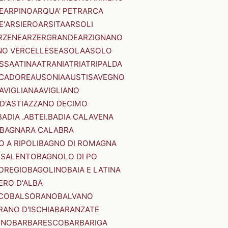
E
ARPINO
ARQUA' PETRARCA
E'
ARSIERO
ARSITA
ARSOLI
RZENE
ARZERGRANDE
ARZIGNANO
NO VERCELLESE
ASOLA
ASOLO
SSA
ATINA
ATRANI
ATRI
ATRIPALDA
 CADORE
AUSONIA
AUSTIS
AVEGNO
AVIGLIANA
AVIGLIANO
D'ASTI
AZZANO DECIMO
BADIA .ABTEI.
BADIA CALAVENA
BAGNARA CALABRA
 A RIPOLI
BAGNO DI ROMAGNA
 SALENTO
BAGNOLO DI PO
OREGIO
BAGOLINO
BAIA E LATINA
ERO D'ALBA
CO
BALSORANO
BALVANO
RANO D'ISCHIA
BARANZATE
INO
BARBARESCO
BARBARIGA