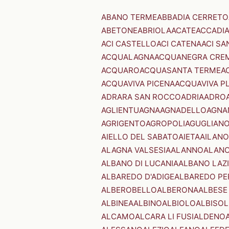
ABANO TERME
ABBADIA CERRETO
ABETONE
ABRIOLA
ACATE
ACCADI
ACI CASTELLO
ACI CATENA
ACI SA
ACQUALAGNA
ACQUANEGRA CRE
ACQUARO
ACQUASANTA TERME
A
ACQUAVIVA PICENA
ACQUAVIVA P
ADRARA SAN ROCCO
ADRIA
ADRO
AGLIENTU
AGNA
AGNADELLO
AGNA
AGRIGENTO
AGROPOLI
AGUGLIAN
AIELLO DEL SABATO
AIETA
AILANO
ALAGNA VALSESIA
ALANNO
ALANO
ALBANO DI LUCANIA
ALBANO LAZ
ALBAREDO D'ADIGE
ALBAREDO PE
ALBEROBELLO
ALBERONA
ALBESE
ALBINEA
ALBINO
ALBIOLO
ALBISOL
ALCAMO
ALCARA LI FUSI
ALDENO