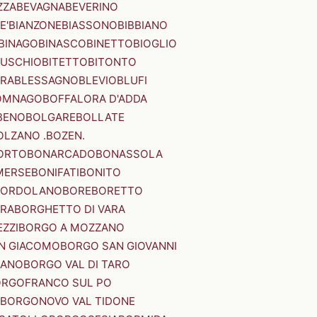
ZZA
BEVAGNA
BEVERINO
E'
BIANZONE
BIASSONO
BIBBIANO
BINAGO
BINASCO
BINETTO
BIOGLIO
SUSCHIO
BITETTO
BITONTO
ERA
BLESSAGNO
BLEVIO
BLUFI
OMNAGO
BOFFALORA D'ADDA
BENO
BOLGARE
BOLLATE
OLZANO .BOZEN.
ORTO
BONARCADO
BONASSOLA
MERSE
BONIFATI
BONITO
BORDOLANO
BORE
BORETTO
ERA
BORGHETTO DI VARA
ZZI
BORGO A MOZZANO
N GIACOMO
BORGO SAN GIOVANNI
NANO
BORGO VAL DI TARO
RGOFRANCO SUL PO
BORGONOVO VAL TIDONE