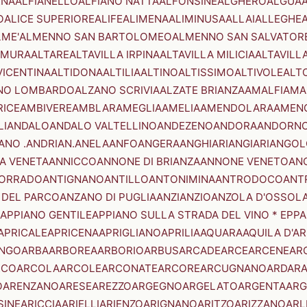
ENA
ALFIANELLO
ALFIANO NATTA
ALFONSINE
ALGHERO
ALGUA
A
O
ALICE SUPERIORE
ALIFE
ALIMENA
ALIMINUSA
ALLAI
ALLEGHE
LME'
ALMENNO SAN BARTOLOMEO
ALMENNO SAN SALVATOR
AMURA
ALTARE
ALTAVILLA IRPINA
ALTAVILLA MILICIA
ALTAVILL
VICENTINA
ALTIDONA
ALTILIA
ALTINO
ALTISSIMO
ALTIVOLE
ALT
NO LOMBARDO
ALZANO SCRIVIA
ALZATE BRIANZA
AMALFI
AMA
RICE
AMBIVERE
AMBLAR
AMEGLIA
AMELIA
AMENDOLARA
AMEN
LI
ANDALO
ANDALO VALTELLINO
ANDEZENO
ANDORA
ANDORNO
ANO .ANDRIAN.
ANELA
ANFO
ANGERA
ANGHIARI
ANGIARI
ANGOL
A VENETA
ANNICCO
ANNONE DI BRIANZA
ANNONE VENETO
AN
CORRADO
ANTIGNANO
ANTILLO
ANTONIMINA
ANTRODOCO
ANT
 DEL PARCO
ANZANO DI PUGLIA
ANZI
ANZIO
ANZOLA D'OSSOL
APPIANO GENTILE
APPIANO SULLA STRADA DEL VINO * EPPA
APRICALE
APRICENA
APRIGLIANO
APRILIA
AQUARA
AQUILA D'A
NGO
ARBA
ARBOREA
ARBORIO
ARBUS
ARCADE
ARCE
ARCENE
AR
RCO
ARCOLA
ARCOLE
ARCONATE
ARCORE
ARCUGNANO
ARDAR
O
ARENZANO
ARESE
AREZZO
ARGEGNO
ARGELATO
ARGENTA
ARG
SINE
ARICCIA
ARIELLI
ARIENZO
ARIGNANO
ARITZO
ARIZZANO
ARL