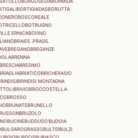
SATOLLO
BORGOSESIA
BORMIDA
RTIGALI
BORTIGIADAS
BORUTTA
CONERO
BOSCOREALE
OTRICELLO
BOTRUGNO
ILLE ERNICA
BOVINO
LIANO
BRAIES .PRAGS.
IAVE
BREGANO
BREGANZE
DOLA
BRENNA
BRESCIA
BRESIMO
BRIAGLIA
BRIATICO
BRICHERASIO
RINDISI
BRINDISI MONTAGNA
ITTOLI
BRIVIO
BROCCOSTELLA
SCO
BROSSO
NO
BRUNATE
BRUNELLO
RUSSON
BRUZOLO
INO
BUCINE
BUDDUSO'
BUDOIA
O
BULGAROGRASSO
BULTEI
BULZI
BURGIO
BURGOS
BURIASCO