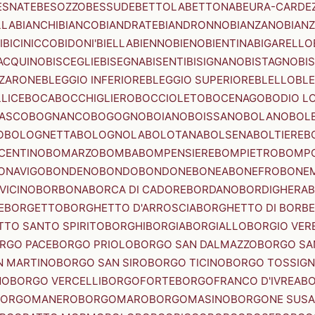
ESNATE
BESOZZO
BESSUDE
BETTOLA
BETTONA
BEURA-CARDE
LLA
BIANCHI
BIANCO
BIANDRATE
BIANDRONNO
BIANZANO
BIANZ
I
BICINICCO
BIDONI'
BIELLA
BIENNO
BIENO
BIENTINA
BIGARELLO
ACQUINO
BISCEGLIE
BISEGNA
BISENTI
BISIGNANO
BISTAGNO
BI
ZZARONE
BLEGGIO INFERIORE
BLEGGIO SUPERIORE
BLELLO
BL
LICE
BOCA
BOCCHIGLIERO
BOCCIOLETO
BOCENAGO
BODIO L
IASCO
BOGNANCO
BOGOGNO
BOIANO
BOISSANO
BOLANO
BOL
O
BOLOGNETTA
BOLOGNOLA
BOLOTANA
BOLSENA
BOLTIERE
B
CENTINO
BOMARZO
BOMBA
BOMPENSIERE
BOMPIETRO
BOMP
ONAVIGO
BONDENO
BONDO
BONDONE
BONEA
BONEFRO
BONE
VICINO
BORBONA
BORCA DI CADORE
BORDANO
BORDIGHERA
E
BORGETTO
BORGHETTO D'ARROSCIA
BORGHETTO DI BORB
TO SANTO SPIRITO
BORGHI
BORGIA
BORGIALLO
BORGIO VERE
RGO PACE
BORGO PRIOLO
BORGO SAN DALMAZZO
BORGO SA
N MARTINO
BORGO SAN SIRO
BORGO TICINO
BORGO TOSSIG
NO
BORGO VERCELLI
BORGOFORTE
BORGOFRANCO D'IVREA
BO
BORGOMANERO
BORGOMARO
BORGOMASINO
BORGONE SUSA