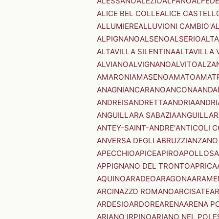
ALESSANO
ALEZIO
ALFANO
ALFED
ALICE BEL COLLE
ALICE CASTELL
ALLUMIERE
ALLUVIONI CAMBIO'
A
ALPIGNANO
ALSENO
ALSERIO
ALT
ALTAVILLA SILENTINA
ALTAVILLA 
ALVIANO
ALVIGNANO
ALVITO
ALZA
AMARONI
AMASENO
AMATO
AMAT
ANAGNI
ANCARANO
ANCONA
ANDA
ANDREIS
ANDRETTA
ANDRIA
ANDRI
ANGUILLARA SABAZIA
ANGUILLAR
ANTEY-SAINT-ANDRE'
ANTICOLI 
ANVERSA DEGLI ABRUZZI
ANZANO
APECCHIO
APICE
APIRO
APOLLOSA
APPIGNANO DEL TRONTO
APRICA
AQUINO
ARADEO
ARAGONA
ARAME
ARCINAZZO ROMANO
ARCISATE
A
ARDESIO
ARDORE
ARENA
ARENA P
ARIANO IRPINO
ARIANO NEL POLE