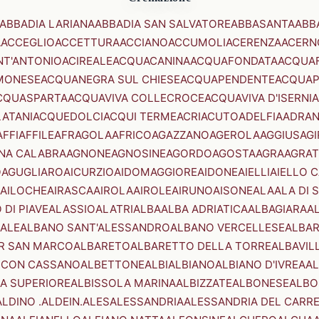
ABBADIA LARIANA
ABBADIA SAN SALVATORE
ABBASANTA
ABB
A
ACCEGLIO
ACCETTURA
ACCIANO
ACCUMOLI
ACERENZA
ACERN
NT'ANTONIO
ACIREALE
ACQUACANINA
ACQUAFONDATA
ACQUA
MONESE
ACQUANEGRA SUL CHIESE
ACQUAPENDENTE
ACQUAP
CQUASPARTA
ACQUAVIVA COLLECROCE
ACQUAVIVA D'ISERNIA
LATANI
ACQUEDOLCI
ACQUI TERME
ACRI
ACUTO
ADELFIA
ADRA
AFFI
AFFILE
AFRAGOLA
AFRICO
AGAZZANO
AGEROLA
AGGIUS
AGI
NA CALABRA
AGNONE
AGNOSINE
AGORDO
AGOSTA
AGRA
AGRAT
O
AGUGLIARO
AICURZIO
AIDOMAGGIORE
AIDONE
AIELLI
AIELLO 
AILOCHE
AIRASCA
AIROLA
AIROLE
AIRUNO
AISONE
ALA
ALA DI 
 DI PIAVE
ALASSIO
ALATRI
ALBA
ALBA ADRIATICA
ALBAGIARA
A
IALE
ALBANO SANT'ALESSANDRO
ALBANO VERCELLESE
ALBAR
R SAN MARCO
ALBARETO
ALBARETTO DELLA TORRE
ALBAVIL
 CON CASSANO
ALBETTONE
ALBI
ALBIANO
ALBIANO D'IVREA
AL
A SUPERIORE
ALBISSOLA MARINA
ALBIZZATE
ALBONESE
ALBO
ALDINO .ALDEIN.
ALES
ALESSANDRIA
ALESSANDRIA DEL CARR