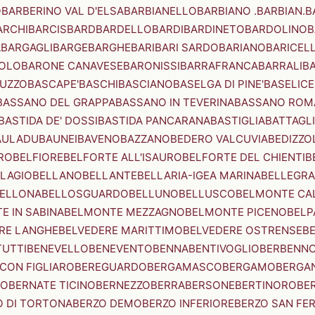
O
BARBERINO VAL D'ELSA
BARBIANELLO
BARBIANO .BARBIAN.
B
ARCHI
BARCIS
BARD
BARDELLO
BARDI
BARDINETO
BARDOLINO
B
A
BARGAGLI
BARGE
BARGHE
BARI
BARI SARDO
BARIANO
BARICEL
OLO
BARONE CANAVESE
BARONISSI
BARRAFRANCA
BARRALI
B
UZZO
BASCAPE'
BASCHI
BASCIANO
BASELGA DI PINE'
BASELICE
BASSANO DEL GRAPPA
BASSANO IN TEVERINA
BASSANO ROM
BASTIDA DE' DOSSI
BASTIDA PANCARANA
BASTIGLIA
BATTAGL
AULADU
BAUNEI
BAVENO
BAZZANO
BEDERO VALCUVIA
BEDIZZO
RO
BELFIORE
BELFORTE ALL'ISAURO
BELFORTE DEL CHIENTI
B
LAGIO
BELLANO
BELLANTE
BELLARIA-IGEA MARINA
BELLEGRA
ELLONA
BELLOSGUARDO
BELLUNO
BELLUSCO
BELMONTE CA
E IN SABINA
BELMONTE MEZZAGNO
BELMONTE PICENO
BELP
RE LANGHE
BELVEDERE MARITTIMO
BELVEDERE OSTRENSE
B
TUTTI
BENEVELLO
BENEVENTO
BENNA
BENTIVOGLIO
BERBENN
CON FIGLIARO
BEREGUARDO
BERGAMASCO
BERGAMO
BERGA
IO
BERNATE TICINO
BERNEZZO
BERRA
BERSONE
BERTINORO
BE
 DI TORTONA
BERZO DEMO
BERZO INFERIORE
BERZO SAN FE