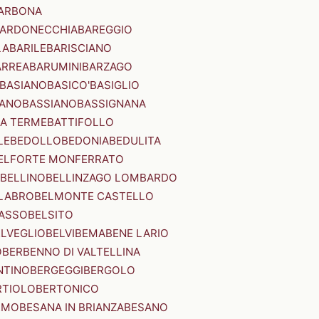
ARBONA
ARDONECCHIA
BAREGGIO
LA
BARILE
BARISCIANO
ARREA
BARUMINI
BARZAGO
BASIANO
BASICO'
BASIGLIO
ANO
BASSIANO
BASSIGNANA
IA TERME
BATTIFOLLO
LE
BEDOLLO
BEDONIA
BEDULITA
ELFORTE MONFERRATO
BELLINO
BELLINZAGO LOMBARDO
LABRO
BELMONTE CASTELLO
ASSO
BELSITO
ELVEGLIO
BELVI
BEMA
BENE LARIO
O
BERBENNO DI VALTELLINA
NTINO
BERGEGGI
BERGOLO
RTIOLO
BERTONICO
RMO
BESANA IN BRIANZA
BESANO