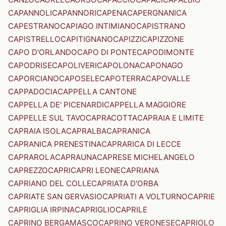
CAPANNOLI
CAPANNORI
CAPENA
CAPERGNANICA
CAPESTRANO
CAPIAGO INTIMIANO
CAPISTRANO
CAPISTRELLO
CAPITIGNANO
CAPIZZI
CAPIZZONE
CAPO D'ORLANDO
CAPO DI PONTE
CAPODIMONTE
CAPODRISE
CAPOLIVERI
CAPOLONA
CAPONAGO
CAPORCIANO
CAPOSELE
CAPOTERRA
CAPOVALLE
CAPPADOCIA
CAPPELLA CANTONE
CAPPELLA DE' PICENARDI
CAPPELLA MAGGIORE
CAPPELLE SUL TAVO
CAPRACOTTA
CAPRAIA E LIMITE
CAPRAIA ISOLA
CAPRALBA
CAPRANICA
CAPRANICA PRENESTINA
CAPRARICA DI LECCE
CAPRAROLA
CAPRAUNA
CAPRESE MICHELANGELO
CAPREZZO
CAPRI
CAPRI LEONE
CAPRIANA
CAPRIANO DEL COLLE
CAPRIATA D'ORBA
CAPRIATE SAN GERVASIO
CAPRIATI A VOLTURNO
CAPRIE
CAPRIGLIA IRPINA
CAPRIGLIO
CAPRILE
CAPRINO BERGAMASCO
CAPRINO VERONESE
CAPRIOLO