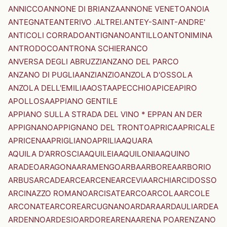
ANNICCO
ANNONE DI BRIANZA
ANNONE VENETO
ANOIA
ANTEGNATE
ANTERIVO .ALTREI.
ANTEY-SAINT-ANDRE'
ANTICOLI CORRADO
ANTIGNANO
ANTILLO
ANTONIMINA
ANTRODOCO
ANTRONA SCHIERANCO
ANVERSA DEGLI ABRUZZI
ANZANO DEL PARCO
ANZANO DI PUGLIA
ANZI
ANZIO
ANZOLA D'OSSOLA
ANZOLA DELL'EMILIA
AOSTA
APECCHIO
APICE
APIRO
APOLLOSA
APPIANO GENTILE
APPIANO SULLA STRADA DEL VINO * EPPAN AN DER
APPIGNANO
APPIGNANO DEL TRONTO
APRICA
APRICALE
APRICENA
APRIGLIANO
APRILIA
AQUARA
AQUILA D'ARROSCIA
AQUILEIA
AQUILONIA
AQUINO
ARADEO
ARAGONA
ARAMENGO
ARBA
ARBOREA
ARBORIO
ARBUS
ARCADE
ARCE
ARCENE
ARCEVIA
ARCHI
ARCIDOSSO
ARCINAZZO ROMANO
ARCISATE
ARCO
ARCOLA
ARCOLE
ARCONATE
ARCORE
ARCUGNANO
ARDARA
ARDAULI
ARDEA
ARDENNO
ARDESIO
ARDORE
ARENA
ARENA PO
ARENZANO