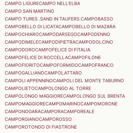
CAMPO LIGURE
CAMPO NELL'ELBA
CAMPO SAN MARTINO
CAMPO TURES .SAND IN TAUFERS.
CAMPOBASSO
CAMPOBELLO DI LICATA
CAMPOBELLO DI MAZARA
CAMPOCHIARO
CAMPODARSEGO
CAMPODENNO
CAMPODIMELE
CAMPODIPIETRA
CAMPODOLCINO
CAMPODORO
CAMPOFELICE DI FITALIA
CAMPOFELICE DI ROCCELLA
CAMPOFILONE
CAMPOFIORITO
CAMPOFORMIDO
CAMPOFRANCO
CAMPOGALLIANO
CAMPOLATTARO
CAMPOLI APPENNINO
CAMPOLI DEL MONTE TABURNO
CAMPOLIETO
CAMPOLONGO AL TORRE
CAMPOLONGO MAGGIORE
CAMPOLONGO SUL BRENTA
CAMPOMAGGIORE
CAMPOMARINO
CAMPOMORONE
CAMPONOGARA
CAMPORA
CAMPOREALE
CAMPORGIANO
CAMPOROSSO
CAMPOROTONDO DI FIASTRONE