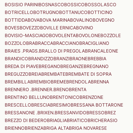
BOSISIO PARINI
BOSNASCO
BOSSICO
BOSSOLASCO
BOTRICELLO
BOTRUGNO
BOTTANUCO
BOTTICINO
BOTTIDDA
BOVA
BOVA MARINA
BOVALINO
BOVEGNO
BOVES
BOVEZZO
BOVILLE ERNICA
BOVINO
BOVISIO-MASCIAGO
BOVOLENTA
BOVOLONE
BOZZOLE
BOZZOLO
BRA
BRACCA
BRACCIANO
BRACIGLIANO
BRAIES .PRAGS.
BRALLO DI PREGOLA
BRANCALEONE
BRANDICO
BRANDIZZO
BRANZI
BRAONE
BREBBIA
BREDA DI PIAVE
BREGANO
BREGANZE
BREGNANO
BREGUZZO
BREIA
BREMBATE
BREMBATE DI SOPRA
BREMBILLA
BREMBIO
BREME
BRENDOLA
BRENNA
BRENNERO .BRENNER.
BRENO
BRENTA
BRENTINO BELLUNO
BRENTONICO
BRENZONE
BRESCELLO
BRESCIA
BRESIMO
BRESSANA BOTTARONE
BRESSANONE .BRIXEN.
BRESSANVIDO
BRESSO
BREZ
BREZZO DI BEDERO
BRIAGLIA
BRIATICO
BRICHERASIO
BRIENNO
BRIENZA
BRIGA ALTA
BRIGA NOVARESE