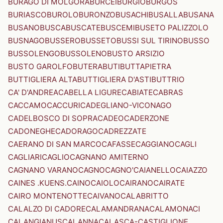
BURAGO DI MOLGORA
BURCEI
BURGIO
BURGOS
BURIASCO
BUROLO
BURONZO
BUSACHI
BUSALLA
BUSANA
BUSANO
BUSCA
BUSCATE
BUSCEMI
BUSETO PALIZZOLO
BUSNAGO
BUSSERO
BUSSETO
BUSSI SUL TIRINO
BUSSO
BUSSOLENGO
BUSSOLENO
BUSTO ARSIZIO
BUSTO GAROLFO
BUTERA
BUTI
BUTTAPIETRA
BUTTIGLIERA ALTA
BUTTIGLIERA D'ASTI
BUTTRIO
CA' D'ANDREA
CABELLA LIGURE
CABIATE
CABRAS
CACCAMO
CACCURI
CADEGLIANO-VICONAGO
CADELBOSCO DI SOPRA
CADEO
CADERZONE
CADONEGHE
CADORAGO
CADREZZATE
CAERANO DI SAN MARCO
CAFASSE
CAGGIANO
CAGLI
CAGLIARI
CAGLIO
CAGNANO AMITERNO
CAGNANO VARANO
CAGNO
CAGNO'
CAIANELLO
CAIAZZO
CAINES .KUENS.
CAINO
CAIOLO
CAIRANO
CAIRATE
CAIRO MONTENOTTE
CAIVANO
CALABRITTO
CALALZO DI CADORE
CALAMANDRANA
CALAMONACI
CALANGIANUS
CALANNA
CALASCA-CASTIGLIONE