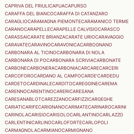
CAPRIVA DEL FRIULI
CAPUA
CAPURSO
CARAFFA DEL BIANCO
CARAFFA DI CATANZARO
CARAGLIO
CARAMAGNA PIEMONTE
CARAMANICO TERME
CARANO
CARAPELLE
CARAPELLE CALVISIO
CARASCO
CARASSAI
CARATE BRIANZA
CARATE URIO
CARAVAGGIO
CARAVATE
CARAVINO
CARAVONICA
CARBOGNANO
CARBONARA AL TICINO
CARBONARA DI NOLA
CARBONARA DI PO
CARBONARA SCRIVIA
CARBONATE
CARBONE
CARBONERA
CARBONIA
CARCARE
CARCERI
CARCOFORO
CARDANO AL CAMPO
CARDE'
CARDEDU
CARDETO
CARDINALE
CARDITO
CAREGGINE
CAREMA
CARENNO
CARENTINO
CARERI
CARESANA
CARESANABLOT
CAREZZANO
CARFIZZI
CARGEGHE
CARIATI
CARIFE
CARIGNANO
CARIMATE
CARINARO
CARINI
CARINOLA
CARISIO
CARISOLO
CARLANTINO
CARLAZZO
CARLENTINI
CARLINO
CARLOFORTE
CARLOPOLI
CARMAGNOLA
CARMIANO
CARMIGNANO