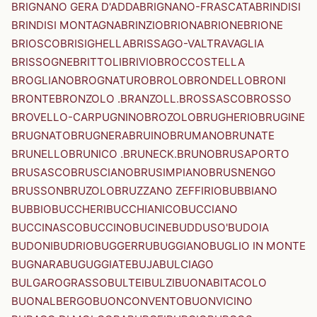
BRIGNANO GERA D'ADDA
BRIGNANO-FRASCATA
BRINDISI
BRINDISI MONTAGNA
BRINZIO
BRIONA
BRIONE
BRIONE
BRIOSCO
BRISIGHELLA
BRISSAGO-VALTRAVAGLIA
BRISSOGNE
BRITTOLI
BRIVIO
BROCCOSTELLA
BROGLIANO
BROGNATURO
BROLO
BRONDELLO
BRONI
BRONTE
BRONZOLO .BRANZOLL.
BROSSASCO
BROSSO
BROVELLO-CARPUGNINO
BROZOLO
BRUGHERIO
BRUGINE
BRUGNATO
BRUGNERA
BRUINO
BRUMANO
BRUNATE
BRUNELLO
BRUNICO .BRUNECK.
BRUNO
BRUSAPORTO
BRUSASCO
BRUSCIANO
BRUSIMPIANO
BRUSNENGO
BRUSSON
BRUZOLO
BRUZZANO ZEFFIRIO
BUBBIANO
BUBBIO
BUCCHERI
BUCCHIANICO
BUCCIANO
BUCCINASCO
BUCCINO
BUCINE
BUDDUSO'
BUDOIA
BUDONI
BUDRIO
BUGGERRU
BUGGIANO
BUGLIO IN MONTE
BUGNARA
BUGUGGIATE
BUJA
BULCIAGO
BULGAROGRASSO
BULTEI
BULZI
BUONABITACOLO
BUONALBERGO
BUONCONVENTO
BUONVICINO