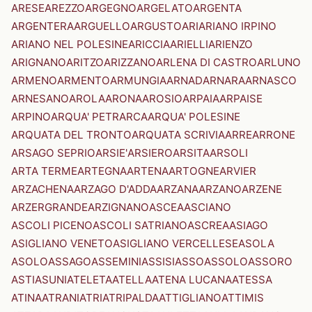
ARESE
AREZZO
ARGEGNO
ARGELATO
ARGENTA
ARGENTERA
ARGUELLO
ARGUSTO
ARI
ARIANO IRPINO
ARIANO NEL POLESINE
ARICCIA
ARIELLI
ARIENZO
ARIGNANO
ARITZO
ARIZZANO
ARLENA DI CASTRO
ARLUNO
ARMENO
ARMENTO
ARMUNGIA
ARNAD
ARNARA
ARNASCO
ARNESANO
AROLA
ARONA
AROSIO
ARPAIA
ARPAISE
ARPINO
ARQUA' PETRARCA
ARQUA' POLESINE
ARQUATA DEL TRONTO
ARQUATA SCRIVIA
ARRE
ARRONE
ARSAGO SEPRIO
ARSIE'
ARSIERO
ARSITA
ARSOLI
ARTA TERME
ARTEGNA
ARTENA
ARTOGNE
ARVIER
ARZACHENA
ARZAGO D'ADDA
ARZANA
ARZANO
ARZENE
ARZERGRANDE
ARZIGNANO
ASCEA
ASCIANO
ASCOLI PICENO
ASCOLI SATRIANO
ASCREA
ASIAGO
ASIGLIANO VENETO
ASIGLIANO VERCELLESE
ASOLA
ASOLO
ASSAGO
ASSEMINI
ASSISI
ASSO
ASSOLO
ASSORO
ASTI
ASUNI
ATELETA
ATELLA
ATENA LUCANA
ATESSA
ATINA
ATRANI
ATRI
ATRIPALDA
ATTIGLIANO
ATTIMIS