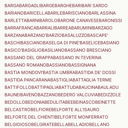
BARGA
BARGAGLI
BARGE
BARGHE
BARI
BARI SARDO
BARIANO
BARICELLA
BARILE
BARISCIANO
BARLASSINA
BARLETTA
BARNI
BAROLO
BARONE CANAVESE
BARONISSI
BARRAFRANCA
BARRALI
BARREA
BARUMINI
BARZAGO
BARZANA
BARZANO'
BARZIO
BASALUZZO
BASCAPE'
BASCHI
BASCIANO
BASELGA DI PINE'
BASELICE
BASIANO
BASICO'
BASIGLIO
BASILIANO
BASSANO BRESCIANO
BASSANO DEL GRAPPA
BASSANO IN TEVERINA
BASSANO ROMANO
BASSIANO
BASSIGNANA
BASTIA MONDOVI'
BASTIA UMBRA
BASTIDA DE' DOSSI
BASTIDA PANCARANA
BASTIGLIA
BATTAGLIA TERME
BATTIFOLLO
BATTIPAGLIA
BATTUDA
BAUCINA
BAULADU
BAUNEI
BAVENO
BAZZANO
BEDERO VALCUVIA
BEDIZZOLE
BEDOLLO
BEDONIA
BEDULITA
BEE
BEINASCO
BEINETTE
BELCASTRO
BELFIORE
BELFORTE ALL'ISAURO
BELFORTE DEL CHIENTI
BELFORTE MONFERRATO
BELGIOIOSO
BELGIRATE
BELLA
BELLAGIO
BELLANO