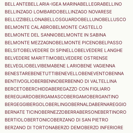
BELLANTE
BELLARIA-IGEA MARINA
BELLEGRA
BELLINO
BELLINZAGO LOMBARDO
BELLINZAGO NOVARESE
BELLIZZI
BELLONA
BELLOSGUARDO
BELLUNO
BELLUSCO
BELMONTE CALABRO
BELMONTE CASTELLO
BELMONTE DEL SANNIO
BELMONTE IN SABINA
BELMONTE MEZZAGNO
BELMONTE PICENO
BELPASSO
BELSITO
BELVEDERE DI SPINELLO
BELVEDERE LANGHE
BELVEDERE MARITTIMO
BELVEDERE OSTRENSE
BELVEGLIO
BELVI
BEMA
BENE LARIO
BENE VAGIENNA
BENESTARE
BENETUTTI
BENEVELLO
BENEVENTO
BENNA
BENTIVOGLIO
BERBENNO
BERBENNO DI VALTELLINA
BERCETO
BERCHIDDA
BEREGAZZO CON FIGLIARO
BEREGUARDO
BERGAMASCO
BERGAMO
BERGANTINO
BERGEGGI
BERGOLO
BERLINGO
BERNALDA
BERNAREGGIO
BERNATE TICINO
BERNEZZO
BERRA
BERSONE
BERTINORO
BERTIOLO
BERTONICO
BERZANO DI SAN PIETRO
BERZANO DI TORTONA
BERZO DEMO
BERZO INFERIORE