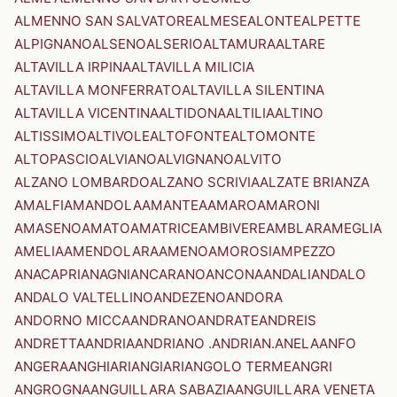
ALMENNO SAN SALVATORE
ALMESE
ALONTE
ALPETTE
ALPIGNANO
ALSENO
ALSERIO
ALTAMURA
ALTARE
ALTAVILLA IRPINA
ALTAVILLA MILICIA
ALTAVILLA MONFERRATO
ALTAVILLA SILENTINA
ALTAVILLA VICENTINA
ALTIDONA
ALTILIA
ALTINO
ALTISSIMO
ALTIVOLE
ALTOFONTE
ALTOMONTE
ALTOPASCIO
ALVIANO
ALVIGNANO
ALVITO
ALZANO LOMBARDO
ALZANO SCRIVIA
ALZATE BRIANZA
AMALFI
AMANDOLA
AMANTEA
AMARO
AMARONI
AMASENO
AMATO
AMATRICE
AMBIVERE
AMBLAR
AMEGLIA
AMELIA
AMENDOLARA
AMENO
AMOROSI
AMPEZZO
ANACAPRI
ANAGNI
ANCARANO
ANCONA
ANDALI
ANDALO
ANDALO VALTELLINO
ANDEZENO
ANDORA
ANDORNO MICCA
ANDRANO
ANDRATE
ANDREIS
ANDRETTA
ANDRIA
ANDRIANO .ANDRIAN.
ANELA
ANFO
ANGERA
ANGHIARI
ANGIARI
ANGOLO TERME
ANGRI
ANGROGNA
ANGUILLARA SABAZIA
ANGUILLARA VENETA