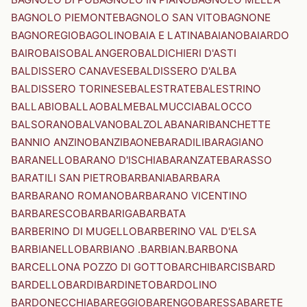
BAGNOLO PIEMONTE
BAGNOLO SAN VITO
BAGNONE
BAGNOREGIO
BAGOLINO
BAIA E LATINA
BAIANO
BAIARDO
BAIRO
BAISO
BALANGERO
BALDICHIERI D'ASTI
BALDISSERO CANAVESE
BALDISSERO D'ALBA
BALDISSERO TORINESE
BALESTRATE
BALESTRINO
BALLABIO
BALLAO
BALME
BALMUCCIA
BALOCCO
BALSORANO
BALVANO
BALZOLA
BANARI
BANCHETTE
BANNIO ANZINO
BANZI
BAONE
BARADILI
BARAGIANO
BARANELLO
BARANO D'ISCHIA
BARANZATE
BARASSO
BARATILI SAN PIETRO
BARBANIA
BARBARA
BARBARANO ROMANO
BARBARANO VICENTINO
BARBARESCO
BARBARIGA
BARBATA
BARBERINO DI MUGELLO
BARBERINO VAL D'ELSA
BARBIANELLO
BARBIANO .BARBIAN.
BARBONA
BARCELLONA POZZO DI GOTTO
BARCHI
BARCIS
BARD
BARDELLO
BARDI
BARDINETO
BARDOLINO
BARDONECCHIA
BAREGGIO
BARENGO
BARESSA
BARETE