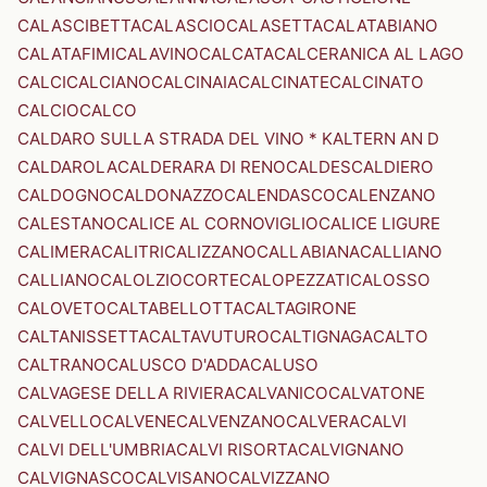
CALASCIBETTA
CALASCIO
CALASETTA
CALATABIANO
CALATAFIMI
CALAVINO
CALCATA
CALCERANICA AL LAGO
CALCI
CALCIANO
CALCINAIA
CALCINATE
CALCINATO
CALCIO
CALCO
CALDARO SULLA STRADA DEL VINO * KALTERN AN D
CALDAROLA
CALDERARA DI RENO
CALDES
CALDIERO
CALDOGNO
CALDONAZZO
CALENDASCO
CALENZANO
CALESTANO
CALICE AL CORNOVIGLIO
CALICE LIGURE
CALIMERA
CALITRI
CALIZZANO
CALLABIANA
CALLIANO
CALLIANO
CALOLZIOCORTE
CALOPEZZATI
CALOSSO
CALOVETO
CALTABELLOTTA
CALTAGIRONE
CALTANISSETTA
CALTAVUTURO
CALTIGNAGA
CALTO
CALTRANO
CALUSCO D'ADDA
CALUSO
CALVAGESE DELLA RIVIERA
CALVANICO
CALVATONE
CALVELLO
CALVENE
CALVENZANO
CALVERA
CALVI
CALVI DELL'UMBRIA
CALVI RISORTA
CALVIGNANO
CALVIGNASCO
CALVISANO
CALVIZZANO