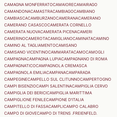
CAMAGNA MONFERRATO
CAMAIORE
CAMAIRAGO
CAMANDONA
CAMASTRA
CAMBIAGO
CAMBIANO
CAMBIASCA
CAMBURZANO
CAMERANA
CAMERANO
CAMERANO CASASCO
CAMERATA CORNELLO
CAMERATA NUOVA
CAMERATA PICENA
CAMERI
CAMERINO
CAMEROTA
CAMIGLIANO
CAMINATA
CAMINO
CAMINO AL TAGLIAMENTO
CAMISANO
CAMISANO VICENTINO
CAMMARATA
CAMO
CAMOGLI
CAMPAGNA
CAMPAGNA LUPIA
CAMPAGNANO DI ROMA
CAMPAGNATICO
CAMPAGNOLA CREMASCA
CAMPAGNOLA EMILIA
CAMPANA
CAMPARADA
CAMPEGINE
CAMPELLO SUL CLITUNNO
CAMPERTOGNO
CAMPI BISENZIO
CAMPI SALENTINA
CAMPIGLIA CERVO
CAMPIGLIA DEI BERICI
CAMPIGLIA MARITTIMA
CAMPIGLIONE FENILE
CAMPIONE D'ITALIA
CAMPITELLO DI FASSA
CAMPLI
CAMPO CALABRO
CAMPO DI GIOVE
CAMPO DI TRENS .FREIENFELD.