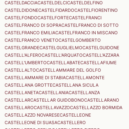
CASTELDACCIA
CASTELDELCI
CASTELDELFINO
CASTELDIDONE
CASTELFIDARDO
CASTELFIORENTINO
CASTELFONDO
CASTELFORTE
CASTELFRANCI
CASTELFRANCO DI SOPRA
CASTELFRANCO DI SOTTO
CASTELFRANCO EMILIA
CASTELFRANCO IN MISCANO
CASTELFRANCO VENETO
CASTELGOMBERTO
CASTELGRANDE
CASTELGUGLIELMO
CASTELGUIDONE
CASTELL'ALFERO
CASTELL'ARQUATO
CASTELL'AZZARA
CASTELL'UMBERTO
CASTELLABATE
CASTELLAFIUME
CASTELLALTO
CASTELLAMMARE DEL GOLFO
CASTELLAMMARE DI STABIA
CASTELLAMONTE
CASTELLANA GROTTE
CASTELLANA SICULA
CASTELLANETA
CASTELLANIA
CASTELLANZA
CASTELLAR
CASTELLAR GUIDOBONO
CASTELLARANO
CASTELLARO
CASTELLAVAZZO
CASTELLAZZO BORMIDA
CASTELLAZZO NOVARESE
CASTELLEONE
CASTELLEONE DI SUASA
CASTELLERO