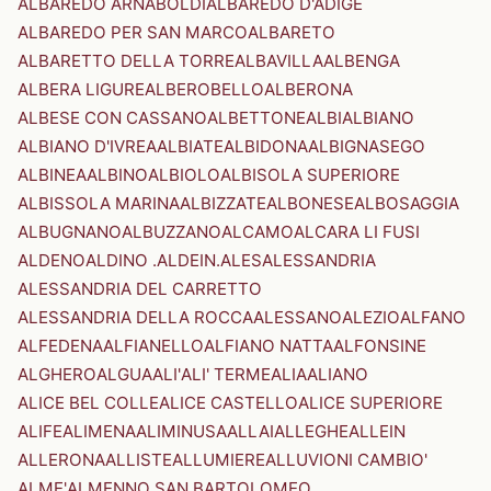
ALBAREDO ARNABOLDI
ALBAREDO D'ADIGE
ALBAREDO PER SAN MARCO
ALBARETO
ALBARETTO DELLA TORRE
ALBAVILLA
ALBENGA
ALBERA LIGURE
ALBEROBELLO
ALBERONA
ALBESE CON CASSANO
ALBETTONE
ALBI
ALBIANO
ALBIANO D'IVREA
ALBIATE
ALBIDONA
ALBIGNASEGO
ALBINEA
ALBINO
ALBIOLO
ALBISOLA SUPERIORE
ALBISSOLA MARINA
ALBIZZATE
ALBONESE
ALBOSAGGIA
ALBUGNANO
ALBUZZANO
ALCAMO
ALCARA LI FUSI
ALDENO
ALDINO .ALDEIN.
ALES
ALESSANDRIA
ALESSANDRIA DEL CARRETTO
ALESSANDRIA DELLA ROCCA
ALESSANO
ALEZIO
ALFANO
ALFEDENA
ALFIANELLO
ALFIANO NATTA
ALFONSINE
ALGHERO
ALGUA
ALI'
ALI' TERME
ALIA
ALIANO
ALICE BEL COLLE
ALICE CASTELLO
ALICE SUPERIORE
ALIFE
ALIMENA
ALIMINUSA
ALLAI
ALLEGHE
ALLEIN
ALLERONA
ALLISTE
ALLUMIERE
ALLUVIONI CAMBIO'
ALME'
ALMENNO SAN BARTOLOMEO