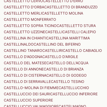
CASTELLETTO CERVO
CASTELLETTO D'ERRO
CASTELLETTO D'ORBA
CASTELLETTO DI BRANDUZZO
CASTELLETTO MERLI
CASTELLETTO MOLINA
CASTELLETTO MONFERRATO
CASTELLETTO SOPRA TICINO
CASTELLETTO STURA
CASTELLETTO UZZONE
CASTELLI
CASTELLI CALEPIO
CASTELLINA IN CHIANTI
CASTELLINA MARITTIMA
CASTELLINALDO
CASTELLINO DEL BIFERNO
CASTELLINO TANARO
CASTELLIRI
CASTELLO CABIAGLIO
CASTELLO D'AGOGNA
CASTELLO D'ARGILE
CASTELLO DEL MATESE
CASTELLO DELL'ACQUA
CASTELLO DI ANNONE
CASTELLO DI BRIANZA
CASTELLO DI CISTERNA
CASTELLO DI GODEGO
CASTELLO DI SERRAVALLE
CASTELLO TESINO
CASTELLO-MOLINA DI FIEMME
CASTELLUCCHIO
CASTELLUCCIO DEI SAURI
CASTELLUCCIO INFERIORE
CASTELLUCCIO SUPERIORE
CASTELLUCCIO VALMAGGIORE
CASTELMAGNO