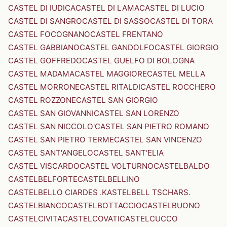
CASTEL DI IUDICA
CASTEL DI LAMA
CASTEL DI LUCIO
CASTEL DI SANGRO
CASTEL DI SASSO
CASTEL DI TORA
CASTEL FOCOGNANO
CASTEL FRENTANO
CASTEL GABBIANO
CASTEL GANDOLFO
CASTEL GIORGIO
CASTEL GOFFREDO
CASTEL GUELFO DI BOLOGNA
CASTEL MADAMA
CASTEL MAGGIORE
CASTEL MELLA
CASTEL MORRONE
CASTEL RITALDI
CASTEL ROCCHERO
CASTEL ROZZONE
CASTEL SAN GIORGIO
CASTEL SAN GIOVANNI
CASTEL SAN LORENZO
CASTEL SAN NICCOLO'
CASTEL SAN PIETRO ROMANO
CASTEL SAN PIETRO TERME
CASTEL SAN VINCENZO
CASTEL SANT'ANGELO
CASTEL SANT'ELIA
CASTEL VISCARDO
CASTEL VOLTURNO
CASTELBALDO
CASTELBELFORTE
CASTELBELLINO
CASTELBELLO CIARDES .KASTELBELL TSCHARS.
CASTELBIANCO
CASTELBOTTACCIO
CASTELBUONO
CASTELCIVITA
CASTELCOVATI
CASTELCUCCO