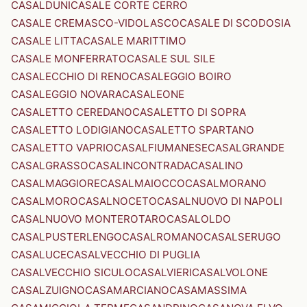
CASALDUNI
CASALE CORTE CERRO
CASALE CREMASCO-VIDOLASCO
CASALE DI SCODOSIA
CASALE LITTA
CASALE MARITTIMO
CASALE MONFERRATO
CASALE SUL SILE
CASALECCHIO DI RENO
CASALEGGIO BOIRO
CASALEGGIO NOVARA
CASALEONE
CASALETTO CEREDANO
CASALETTO DI SOPRA
CASALETTO LODIGIANO
CASALETTO SPARTANO
CASALETTO VAPRIO
CASALFIUMANESE
CASALGRANDE
CASALGRASSO
CASALINCONTRADA
CASALINO
CASALMAGGIORE
CASALMAIOCCO
CASALMORANO
CASALMORO
CASALNOCETO
CASALNUOVO DI NAPOLI
CASALNUOVO MONTEROTARO
CASALOLDO
CASALPUSTERLENGO
CASALROMANO
CASALSERUGO
CASALUCE
CASALVECCHIO DI PUGLIA
CASALVECCHIO SICULO
CASALVIERI
CASALVOLONE
CASALZUIGNO
CASAMARCIANO
CASAMASSIMA