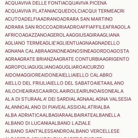
ACQUAVIVA DELLE FONTI
ACQUAVIVA PICENA
ACQUAVIVA PLATANI
ACQUEDOLCI
ACQUI TERME
ACRI
ACUTO
ADELFIA
ADRANO
ADRARA SAN MARTINO
ADRARA SAN ROCCO
ADRIA
ADRO
AFFI
AFFILE
AFRAGOLA
AFRICO
AGAZZANO
AGEROLA
AGGIUS
AGIRA
AGLIANA
AGLIANO TERME
AGLIE'
AGLIENTU
AGNA
AGNADELLO
AGNANA CALABRA
AGNONE
AGNOSINE
AGORDO
AGOSTA
AGRA
AGRATE BRIANZA
AGRATE CONTURBIA
AGRIGENTO
AGROPOLI
AGUGLIANO
AGUGLIARO
AICURZIO
AIDOMAGGIORE
AIDONE
AIELLI
AIELLO CALABRO
AIELLO DEL FRIULI
AIELLO DEL SABATO
AIETA
AILANO
AILOCHE
AIRASCA
AIROLA
AIROLE
AIRUNO
AISONE
ALA
ALA DI STURA
ALA' DEI SARDI
ALAGNA
ALAGNA VALSESIA
ALANNO
ALANO DI PIAVE
ALASSIO
ALATRI
ALBA
ALBA ADRIATICA
ALBAGIARA
ALBAIRATE
ALBANELLA
ALBANO DI LUCANIA
ALBANO LAZIALE
ALBANO SANT'ALESSANDRO
ALBANO VERCELLESE