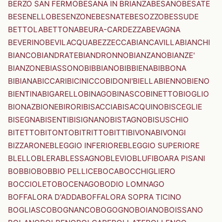
BERZO SAN FERMO
BESANA IN BRIANZA
BESANO
BESATE
BESENELLO
BESENZONE
BESNATE
BESOZZO
BESSUDE
BETTOLA
BETTONA
BEURA-CARDEZZA
BEVAGNA
BEVERINO
BEVILACQUA
BEZZECCA
BIANCAVILLA
BIANCHI
BIANCO
BIANDRATE
BIANDRONNO
BIANZANO
BIANZE'
BIANZONE
BIASSONO
BIBBIANO
BIBBIENA
BIBBONA
BIBIANA
BICCARI
BICINICCO
BIDONI'
BIELLA
BIENNO
BIENO
BIENTINA
BIGARELLO
BINAGO
BINASCO
BINETTO
BIOGLIO
BIONAZ
BIONE
BIRORI
BISACCIA
BISACQUINO
BISCEGLIE
BISEGNA
BISENTI
BISIGNANO
BISTAGNO
BISUSCHIO
BITETTO
BITONTO
BITRITTO
BITTI
BIVONA
BIVONGI
BIZZARONE
BLEGGIO INFERIORE
BLEGGIO SUPERIORE
BLELLO
BLERA
BLESSAGNO
BLEVIO
BLUFI
BOARA PISANI
BOBBIO
BOBBIO PELLICE
BOCA
BOCCHIGLIERO
BOCCIOLETO
BOCENAGO
BODIO LOMNAGO
BOFFALORA D'ADDA
BOFFALORA SOPRA TICINO
BOGLIASCO
BOGNANCO
BOGOGNO
BOIANO
BOISSANO