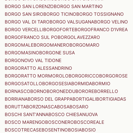
BORGO SAN LORENZO
BORGO SAN MARTINO
BORGO SAN SIRO
BORGO TICINO
BORGO TOSSIGNANO
BORGO VAL DI TARO
BORGO VALSUGANA
BORGO VELINO
BORGO VERCELLI
BORGOFORTE
BORGOFRANCO D'IVREA
BORGOFRANCO SUL PO
BORGOLAVEZZARO
BORGOMALE
BORGOMANERO
BORGOMARO
BORGOMASINO
BORGONE SUSA
BORGONOVO VAL TIDONE
BORGORATTO ALESSANDRINO
BORGORATTO MORMOROLO
BORGORICCO
BORGOROSE
BORGOSATOLLO
BORGOSESIA
BORMIDA
BORMIO
BORNASCO
BORNO
BORONEDDU
BORORE
BORRELLO
BORRIANA
BORSO DEL GRAPPA
BORTIGALI
BORTIGIADAS
BORUTTA
BORZONASCA
BOSA
BOSARO
BOSCHI SANT'ANNA
BOSCO CHIESANUOVA
BOSCO MARENGO
BOSCONERO
BOSCOREALE
BOSCOTRECASE
BOSENTINO
BOSIA
BOSIO