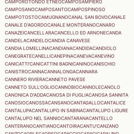
CAMPOROTONDO ETNEO
CAMPOSAMPIERO
CAMPOSANO
CAMPOSANTO
CAMPOSPINOSO
CAMPOTOSTO
CAMUGNANO
CANAL SAN BOVO
CANALE
CANALE D'AGORDO
CANALE MONTERANO
CANARO
CANAZEI
CANCELLARA
CANCELLO ED ARNONE
CANDA
CANDELA
CANDELO
CANDIA CANAVESE
CANDIA LOMELLINA
CANDIANA
CANDIDA
CANDIOLO
CANEGRATE
CANELLI
CANEPINA
CANEVA
CANEVINO
CANICATTI'
CANICATTINI BAGNI
CANINO
CANISCHIO
CANISTRO
CANNA
CANNALONGA
CANNARA
CANNERO RIVIERA
CANNETO PAVESE
CANNETO SULL'OGLIO
CANNOBIO
CANNOLE
CANOLO
CANONICA D'ADDA
CANOSA DI PUGLIA
CANOSA SANNITA
CANOSIO
CANOSSA
CANSANO
CANTAGALLO
CANTALICE
CANTALUPA
CANTALUPO IN SABINA
CANTALUPO LIGURE
CANTALUPO NEL SANNIO
CANTARANA
CANTELLO
CANTERANO
CANTIANO
CANTOIRA
CANTU'
CANZANO
CANZO
CAORLE
CAORSO
CAPACCIO
CAPACI
CAPALBIO