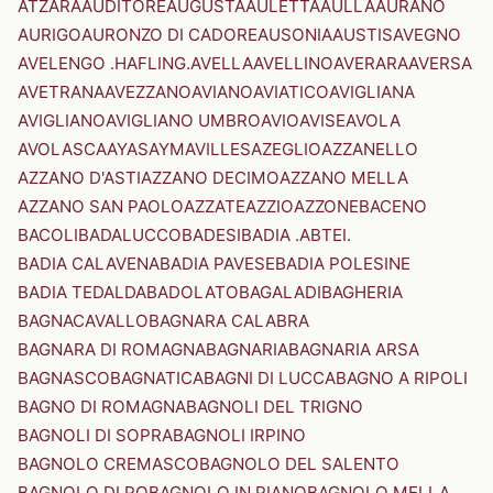
ATZARA
AUDITORE
AUGUSTA
AULETTA
AULLA
AURANO
AURIGO
AURONZO DI CADORE
AUSONIA
AUSTIS
AVEGNO
AVELENGO .HAFLING.
AVELLA
AVELLINO
AVERARA
AVERSA
AVETRANA
AVEZZANO
AVIANO
AVIATICO
AVIGLIANA
AVIGLIANO
AVIGLIANO UMBRO
AVIO
AVISE
AVOLA
AVOLASCA
AYAS
AYMAVILLES
AZEGLIO
AZZANELLO
AZZANO D'ASTI
AZZANO DECIMO
AZZANO MELLA
AZZANO SAN PAOLO
AZZATE
AZZIO
AZZONE
BACENO
BACOLI
BADALUCCO
BADESI
BADIA .ABTEI.
BADIA CALAVENA
BADIA PAVESE
BADIA POLESINE
BADIA TEDALDA
BADOLATO
BAGALADI
BAGHERIA
BAGNACAVALLO
BAGNARA CALABRA
BAGNARA DI ROMAGNA
BAGNARIA
BAGNARIA ARSA
BAGNASCO
BAGNATICA
BAGNI DI LUCCA
BAGNO A RIPOLI
BAGNO DI ROMAGNA
BAGNOLI DEL TRIGNO
BAGNOLI DI SOPRA
BAGNOLI IRPINO
BAGNOLO CREMASCO
BAGNOLO DEL SALENTO
BAGNOLO DI PO
BAGNOLO IN PIANO
BAGNOLO MELLA