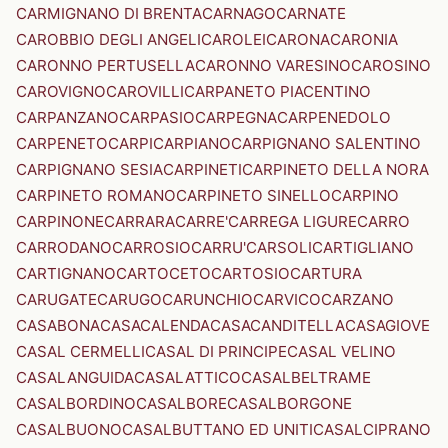
CARMIGNANO DI BRENTA
CARNAGO
CARNATE
CAROBBIO DEGLI ANGELI
CAROLEI
CARONA
CARONIA
CARONNO PERTUSELLA
CARONNO VARESINO
CAROSINO
CAROVIGNO
CAROVILLI
CARPANETO PIACENTINO
CARPANZANO
CARPASIO
CARPEGNA
CARPENEDOLO
CARPENETO
CARPI
CARPIANO
CARPIGNANO SALENTINO
CARPIGNANO SESIA
CARPINETI
CARPINETO DELLA NORA
CARPINETO ROMANO
CARPINETO SINELLO
CARPINO
CARPINONE
CARRARA
CARRE'
CARREGA LIGURE
CARRO
CARRODANO
CARROSIO
CARRU'
CARSOLI
CARTIGLIANO
CARTIGNANO
CARTOCETO
CARTOSIO
CARTURA
CARUGATE
CARUGO
CARUNCHIO
CARVICO
CARZANO
CASABONA
CASACALENDA
CASACANDITELLA
CASAGIOVE
CASAL CERMELLI
CASAL DI PRINCIPE
CASAL VELINO
CASALANGUIDA
CASALATTICO
CASALBELTRAME
CASALBORDINO
CASALBORE
CASALBORGONE
CASALBUONO
CASALBUTTANO ED UNITI
CASALCIPRANO