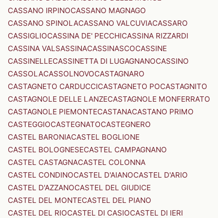
CASSANO IRPINO
CASSANO MAGNAGO
CASSANO SPINOLA
CASSANO VALCUVIA
CASSARO
CASSIGLIO
CASSINA DE' PECCHI
CASSINA RIZZARDI
CASSINA VALSASSINA
CASSINASCO
CASSINE
CASSINELLE
CASSINETTA DI LUGAGNANO
CASSINO
CASSOLA
CASSOLNOVO
CASTAGNARO
CASTAGNETO CARDUCCI
CASTAGNETO PO
CASTAGNITO
CASTAGNOLE DELLE LANZE
CASTAGNOLE MONFERRATO
CASTAGNOLE PIEMONTE
CASTANA
CASTANO PRIMO
CASTEGGIO
CASTEGNATO
CASTEGNERO
CASTEL BARONIA
CASTEL BOGLIONE
CASTEL BOLOGNESE
CASTEL CAMPAGNANO
CASTEL CASTAGNA
CASTEL COLONNA
CASTEL CONDINO
CASTEL D'AIANO
CASTEL D'ARIO
CASTEL D'AZZANO
CASTEL DEL GIUDICE
CASTEL DEL MONTE
CASTEL DEL PIANO
CASTEL DEL RIO
CASTEL DI CASIO
CASTEL DI IERI