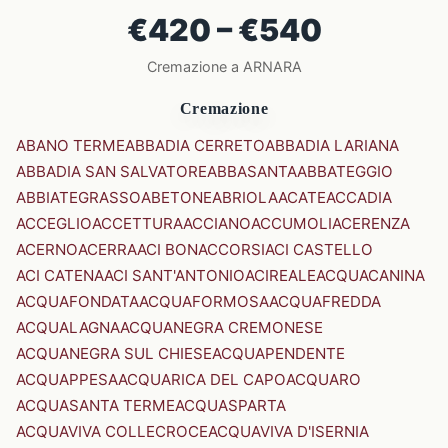
€420 – €540
Cremazione a ARNARA
Cremazione
ABANO TERME
ABBADIA CERRETO
ABBADIA LARIANA
ABBADIA SAN SALVATORE
ABBASANTA
ABBATEGGIO
ABBIATEGRASSO
ABETONE
ABRIOLA
ACATE
ACCADIA
ACCEGLIO
ACCETTURA
ACCIANO
ACCUMOLI
ACERENZA
ACERNO
ACERRA
ACI BONACCORSI
ACI CASTELLO
ACI CATENA
ACI SANT'ANTONIO
ACIREALE
ACQUACANINA
ACQUAFONDATA
ACQUAFORMOSA
ACQUAFREDDA
ACQUALAGNA
ACQUANEGRA CREMONESE
ACQUANEGRA SUL CHIESE
ACQUAPENDENTE
ACQUAPPESA
ACQUARICA DEL CAPO
ACQUARO
ACQUASANTA TERME
ACQUASPARTA
ACQUAVIVA COLLECROCE
ACQUAVIVA D'ISERNIA