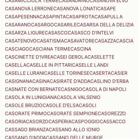
CASAMICCIOLA TERME
CASANDRINO
CASANOVA ELVO
CASANOVA LERRONE
CASANOVA LONATI
CASAPE
CASAPESENNA
CASAPINTA
CASAPROTA
CASAPULLA
CASARANO
CASARGO
CASARILE
CASARSA DELLA DELIZIA
CASARZA LIGURE
CASASCO
CASASCO D'INTELVI
CASATENOVO
CASATISMA
CASAVATORE
CASAZZA
CASCIA
CASCIAGO
CASCIANA TERME
CASCINA
CASCINETTE D'IVREA
CASEI GEROLA
CASELETTE
CASELLA
CASELLE IN PITTARI
CASELLE LANDI
CASELLE LURANI
CASELLE TORINESE
CASERTA
CASIER
CASIGNANA
CASINA
CASIRATE D'ADDA
CASLINO D'ERBA
CASNATE CON BERNATE
CASNIGO
CASOLA DI NAPOLI
CASOLA IN LUNIGIANA
CASOLA VALSENIO
CASOLE BRUZIO
CASOLE D'ELSA
CASOLI
CASORATE PRIMO
CASORATE SEMPIONE
CASOREZZO
CASORIA
CASORZO
CASPERIA
CASPOGGIO
CASSACCO
CASSAGO BRIANZA
CASSANO ALLO IONIO
CASSANO D'ADDA
CASSANO DELLE MURGE