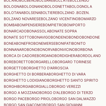
BOLANO
BOLBENO
BOLGARE
BOLLATE
BOLLENGO
BOLOGNA
BOLOGNANO
BOLOGNETTA
BOLOGNOLA
BOLOTANA
BOLSENA
BOLTIERE
BOLZANO .BOZEN.
BOLZANO NOVARESE
BOLZANO VICENTINO
BOMARZO
BOMBA
BOMPENSIERE
BOMPIETRO
BOMPORTO
BONARCADO
BONASSOLA
BONATE SOPRA
BONATE SOTTO
BONAVIGO
BONDENO
BONDO
BONDONE
BONEA
BONEFRO
BONEMERSE
BONIFATI
BONITO
BONNANARO
BONO
BONORVA
BONVICINO
BORBONA
BORCA DI CADORE
BORDANO
BORDIGHERA
BORDOLANO
BORE
BORETTO
BORGARELLO
BORGARO TORINESE
BORGETTO
BORGHETTO D'ARROSCIA
BORGHETTO DI BORBERA
BORGHETTO DI VARA
BORGHETTO LODIGIANO
BORGHETTO SANTO SPIRITO
BORGHI
BORGIA
BORGIALLO
BORGIO VEREZZI
BORGO A MOZZANO
BORGO D'ALE
BORGO DI TERZO
BORGO PACE
BORGO PRIOLO
BORGO SAN DALMAZZO
BORGO SAN GIACOMO
BORGO SAN GIOVANNI