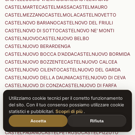
CASTELMARTE
CASTELMASSA
CASTELMAURO
CASTELMEZZANO
CASTELMOLA
CASTELNOVETTO
CASTELNOVO BARIANO
CASTELNOVO DEL FRIULI
CASTELNOVO DI SOTTO
CASTELNOVO NE' MONTI
CASTELNUOVO
CASTELNUOVO BELBO
CASTELNUOVO BERARDENGA
CASTELNUOVO BOCCA D'ADDA
CASTELNUOVO BORMIDA
CASTELNUOVO BOZZENTE
CASTELNUOVO CALCEA
CASTELNUOVO CILENTO
CASTELNUOVO DEL GARDA
CASTELNUOVO DELLA DAUNIA
CASTELNUOVO DI CEVA
CASTELNUOVO DI CONZA
CASTELNUOVO DI FARFA
CASTELNUOVO DI GARFAGNANA
Utilizziamo cookie tecnici per il corretto funzionamento
CASTELNUOVO DI PORTO
CASTELNUOVO DON BOSCO
del sito. Con il tuo consenso possiamo utilizzare cookie
CASTELNUOVO MAGRA
CASTELNUOVO NIGRA
statistici e pubblicitari.
Scopri di più
.
CASTELNUOVO PARANO
CASTELNUOVO RANGONE
Accetta
Rifiuta
CASTELNUOVO SCRIVIA
CASTELNUOVO VAL DI CECINA
CASTELPAGANO
CASTELPETROSO
CASTELPIZZUTO