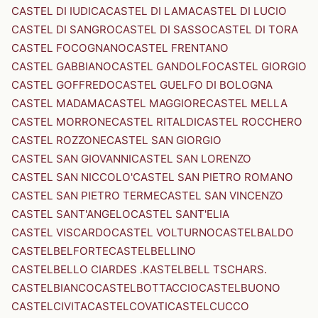
CASTEL DI IUDICA
CASTEL DI LAMA
CASTEL DI LUCIO
CASTEL DI SANGRO
CASTEL DI SASSO
CASTEL DI TORA
CASTEL FOCOGNANO
CASTEL FRENTANO
CASTEL GABBIANO
CASTEL GANDOLFO
CASTEL GIORGIO
CASTEL GOFFREDO
CASTEL GUELFO DI BOLOGNA
CASTEL MADAMA
CASTEL MAGGIORE
CASTEL MELLA
CASTEL MORRONE
CASTEL RITALDI
CASTEL ROCCHERO
CASTEL ROZZONE
CASTEL SAN GIORGIO
CASTEL SAN GIOVANNI
CASTEL SAN LORENZO
CASTEL SAN NICCOLO'
CASTEL SAN PIETRO ROMANO
CASTEL SAN PIETRO TERME
CASTEL SAN VINCENZO
CASTEL SANT'ANGELO
CASTEL SANT'ELIA
CASTEL VISCARDO
CASTEL VOLTURNO
CASTELBALDO
CASTELBELFORTE
CASTELBELLINO
CASTELBELLO CIARDES .KASTELBELL TSCHARS.
CASTELBIANCO
CASTELBOTTACCIO
CASTELBUONO
CASTELCIVITA
CASTELCOVATI
CASTELCUCCO