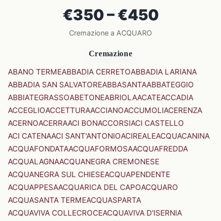
€350 – €450
Cremazione a ACQUARO
Cremazione
ABANO TERME
ABBADIA CERRETO
ABBADIA LARIANA
ABBADIA SAN SALVATORE
ABBASANTA
ABBATEGGIO
ABBIATEGRASSO
ABETONE
ABRIOLA
ACATE
ACCADIA
ACCEGLIO
ACCETTURA
ACCIANO
ACCUMOLI
ACERENZA
ACERNO
ACERRA
ACI BONACCORSI
ACI CASTELLO
ACI CATENA
ACI SANT'ANTONIO
ACIREALE
ACQUACANINA
ACQUAFONDATA
ACQUAFORMOSA
ACQUAFREDDA
ACQUALAGNA
ACQUANEGRA CREMONESE
ACQUANEGRA SUL CHIESE
ACQUAPENDENTE
ACQUAPPESA
ACQUARICA DEL CAPO
ACQUARO
ACQUASANTA TERME
ACQUASPARTA
ACQUAVIVA COLLECROCE
ACQUAVIVA D'ISERNIA