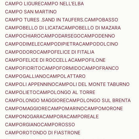
CAMPO LIGURE
CAMPO NELL'ELBA
CAMPO SAN MARTINO
CAMPO TURES .SAND IN TAUFERS.
CAMPOBASSO
CAMPOBELLO DI LICATA
CAMPOBELLO DI MAZARA
CAMPOCHIARO
CAMPODARSEGO
CAMPODENNO
CAMPODIMELE
CAMPODIPIETRA
CAMPODOLCINO
CAMPODORO
CAMPOFELICE DI FITALIA
CAMPOFELICE DI ROCCELLA
CAMPOFILONE
CAMPOFIORITO
CAMPOFORMIDO
CAMPOFRANCO
CAMPOGALLIANO
CAMPOLATTARO
CAMPOLI APPENNINO
CAMPOLI DEL MONTE TABURNO
CAMPOLIETO
CAMPOLONGO AL TORRE
CAMPOLONGO MAGGIORE
CAMPOLONGO SUL BRENTA
CAMPOMAGGIORE
CAMPOMARINO
CAMPOMORONE
CAMPONOGARA
CAMPORA
CAMPOREALE
CAMPORGIANO
CAMPOROSSO
CAMPOROTONDO DI FIASTRONE