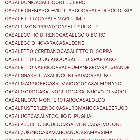
CASALDUNI
CASALE CORTE CERRO
CASALE CREMASCO-VIDOLASCO
CASALE DI SCODOSIA
CASALE LITTA
CASALE MARITTIMO
CASALE MONFERRATO
CASALE SUL SILE
CASALECCHIO DI RENO
CASALEGGIO BOIRO
CASALEGGIO NOVARA
CASALEONE
CASALETTO CEREDANO
CASALETTO DI SOPRA
CASALETTO LODIGIANO
CASALETTO SPARTANO
CASALETTO VAPRIO
CASALFIUMANESE
CASALGRANDE
CASALGRASSO
CASALINCONTRADA
CASALINO
CASALMAGGIORE
CASALMAIOCCO
CASALMORANO
CASALMORO
CASALNOCETO
CASALNUOVO DI NAPOLI
CASALNUOVO MONTEROTARO
CASALOLDO
CASALPUSTERLENGO
CASALROMANO
CASALSERUGO
CASALUCE
CASALVECCHIO DI PUGLIA
CASALVECCHIO SICULO
CASALVIERI
CASALVOLONE
CASALZUIGNO
CASAMARCIANO
CASAMASSIMA