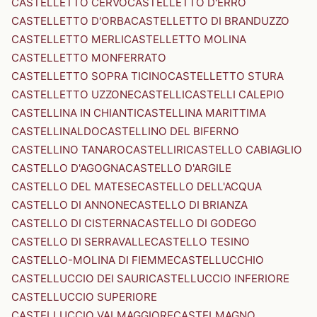
CASTELLETTO CERVO
CASTELLETTO D'ERRO
CASTELLETTO D'ORBA
CASTELLETTO DI BRANDUZZO
CASTELLETTO MERLI
CASTELLETTO MOLINA
CASTELLETTO MONFERRATO
CASTELLETTO SOPRA TICINO
CASTELLETTO STURA
CASTELLETTO UZZONE
CASTELLI
CASTELLI CALEPIO
CASTELLINA IN CHIANTI
CASTELLINA MARITTIMA
CASTELLINALDO
CASTELLINO DEL BIFERNO
CASTELLINO TANARO
CASTELLIRI
CASTELLO CABIAGLIO
CASTELLO D'AGOGNA
CASTELLO D'ARGILE
CASTELLO DEL MATESE
CASTELLO DELL'ACQUA
CASTELLO DI ANNONE
CASTELLO DI BRIANZA
CASTELLO DI CISTERNA
CASTELLO DI GODEGO
CASTELLO DI SERRAVALLE
CASTELLO TESINO
CASTELLO-MOLINA DI FIEMME
CASTELLUCCHIO
CASTELLUCCIO DEI SAURI
CASTELLUCCIO INFERIORE
CASTELLUCCIO SUPERIORE
CASTELLUCCIO VALMAGGIORE
CASTELMAGNO