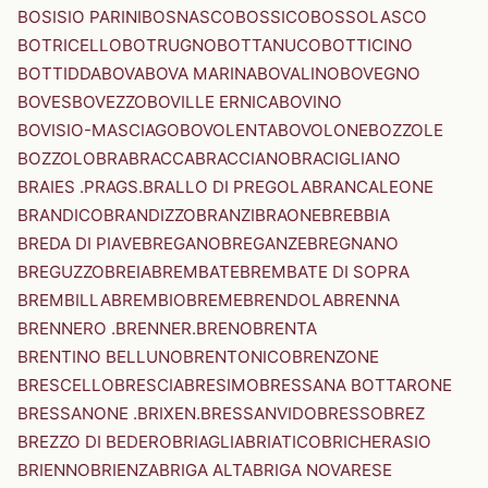
BOSISIO PARINI
BOSNASCO
BOSSICO
BOSSOLASCO
BOTRICELLO
BOTRUGNO
BOTTANUCO
BOTTICINO
BOTTIDDA
BOVA
BOVA MARINA
BOVALINO
BOVEGNO
BOVES
BOVEZZO
BOVILLE ERNICA
BOVINO
BOVISIO-MASCIAGO
BOVOLENTA
BOVOLONE
BOZZOLE
BOZZOLO
BRA
BRACCA
BRACCIANO
BRACIGLIANO
BRAIES .PRAGS.
BRALLO DI PREGOLA
BRANCALEONE
BRANDICO
BRANDIZZO
BRANZI
BRAONE
BREBBIA
BREDA DI PIAVE
BREGANO
BREGANZE
BREGNANO
BREGUZZO
BREIA
BREMBATE
BREMBATE DI SOPRA
BREMBILLA
BREMBIO
BREME
BRENDOLA
BRENNA
BRENNERO .BRENNER.
BRENO
BRENTA
BRENTINO BELLUNO
BRENTONICO
BRENZONE
BRESCELLO
BRESCIA
BRESIMO
BRESSANA BOTTARONE
BRESSANONE .BRIXEN.
BRESSANVIDO
BRESSO
BREZ
BREZZO DI BEDERO
BRIAGLIA
BRIATICO
BRICHERASIO
BRIENNO
BRIENZA
BRIGA ALTA
BRIGA NOVARESE