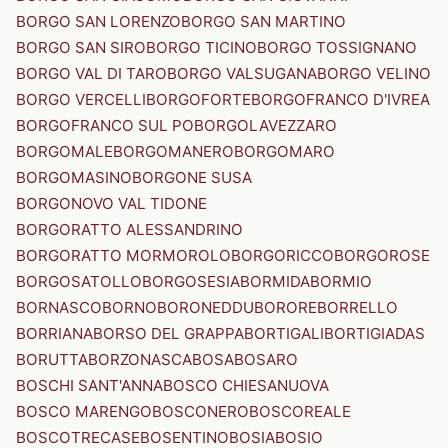
BORGO SAN LORENZO
BORGO SAN MARTINO
BORGO SAN SIRO
BORGO TICINO
BORGO TOSSIGNANO
BORGO VAL DI TARO
BORGO VALSUGANA
BORGO VELINO
BORGO VERCELLI
BORGOFORTE
BORGOFRANCO D'IVREA
BORGOFRANCO SUL PO
BORGOLAVEZZARO
BORGOMALE
BORGOMANERO
BORGOMARO
BORGOMASINO
BORGONE SUSA
BORGONOVO VAL TIDONE
BORGORATTO ALESSANDRINO
BORGORATTO MORMOROLO
BORGORICCO
BORGOROSE
BORGOSATOLLO
BORGOSESIA
BORMIDA
BORMIO
BORNASCO
BORNO
BORONEDDU
BORORE
BORRELLO
BORRIANA
BORSO DEL GRAPPA
BORTIGALI
BORTIGIADAS
BORUTTA
BORZONASCA
BOSA
BOSARO
BOSCHI SANT'ANNA
BOSCO CHIESANUOVA
BOSCO MARENGO
BOSCONERO
BOSCOREALE
BOSCOTRECASE
BOSENTINO
BOSIA
BOSIO