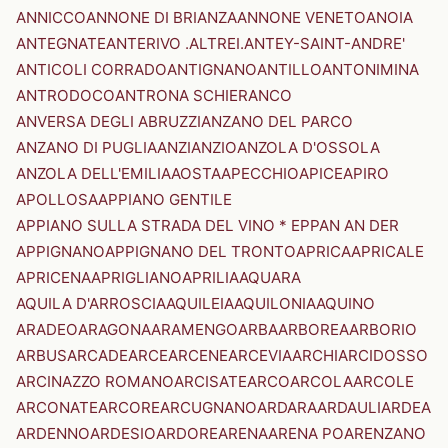
ANNICCO
ANNONE DI BRIANZA
ANNONE VENETO
ANOIA
ANTEGNATE
ANTERIVO .ALTREI.
ANTEY-SAINT-ANDRE'
ANTICOLI CORRADO
ANTIGNANO
ANTILLO
ANTONIMINA
ANTRODOCO
ANTRONA SCHIERANCO
ANVERSA DEGLI ABRUZZI
ANZANO DEL PARCO
ANZANO DI PUGLIA
ANZI
ANZIO
ANZOLA D'OSSOLA
ANZOLA DELL'EMILIA
AOSTA
APECCHIO
APICE
APIRO
APOLLOSA
APPIANO GENTILE
APPIANO SULLA STRADA DEL VINO * EPPAN AN DER
APPIGNANO
APPIGNANO DEL TRONTO
APRICA
APRICALE
APRICENA
APRIGLIANO
APRILIA
AQUARA
AQUILA D'ARROSCIA
AQUILEIA
AQUILONIA
AQUINO
ARADEO
ARAGONA
ARAMENGO
ARBA
ARBOREA
ARBORIO
ARBUS
ARCADE
ARCE
ARCENE
ARCEVIA
ARCHI
ARCIDOSSO
ARCINAZZO ROMANO
ARCISATE
ARCO
ARCOLA
ARCOLE
ARCONATE
ARCORE
ARCUGNANO
ARDARA
ARDAULI
ARDEA
ARDENNO
ARDESIO
ARDORE
ARENA
ARENA PO
ARENZANO