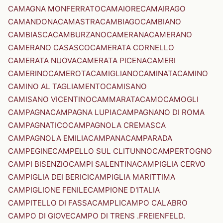
CAMAGNA MONFERRATO
CAMAIORE
CAMAIRAGO
CAMANDONA
CAMASTRA
CAMBIAGO
CAMBIANO
CAMBIASCA
CAMBURZANO
CAMERANA
CAMERANO
CAMERANO CASASCO
CAMERATA CORNELLO
CAMERATA NUOVA
CAMERATA PICENA
CAMERI
CAMERINO
CAMEROTA
CAMIGLIANO
CAMINATA
CAMINO
CAMINO AL TAGLIAMENTO
CAMISANO
CAMISANO VICENTINO
CAMMARATA
CAMO
CAMOGLI
CAMPAGNA
CAMPAGNA LUPIA
CAMPAGNANO DI ROMA
CAMPAGNATICO
CAMPAGNOLA CREMASCA
CAMPAGNOLA EMILIA
CAMPANA
CAMPARADA
CAMPEGINE
CAMPELLO SUL CLITUNNO
CAMPERTOGNO
CAMPI BISENZIO
CAMPI SALENTINA
CAMPIGLIA CERVO
CAMPIGLIA DEI BERICI
CAMPIGLIA MARITTIMA
CAMPIGLIONE FENILE
CAMPIONE D'ITALIA
CAMPITELLO DI FASSA
CAMPLI
CAMPO CALABRO
CAMPO DI GIOVE
CAMPO DI TRENS .FREIENFELD.