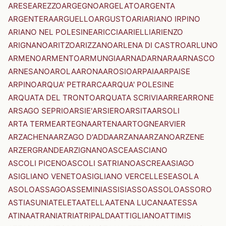
ARESE
AREZZO
ARGEGNO
ARGELATO
ARGENTA
ARGENTERA
ARGUELLO
ARGUSTO
ARI
ARIANO IRPINO
ARIANO NEL POLESINE
ARICCIA
ARIELLI
ARIENZO
ARIGNANO
ARITZO
ARIZZANO
ARLENA DI CASTRO
ARLUNO
ARMENO
ARMENTO
ARMUNGIA
ARNAD
ARNARA
ARNASCO
ARNESANO
AROLA
ARONA
AROSIO
ARPAIA
ARPAISE
ARPINO
ARQUA' PETRARCA
ARQUA' POLESINE
ARQUATA DEL TRONTO
ARQUATA SCRIVIA
ARRE
ARRONE
ARSAGO SEPRIO
ARSIE'
ARSIERO
ARSITA
ARSOLI
ARTA TERME
ARTEGNA
ARTENA
ARTOGNE
ARVIER
ARZACHENA
ARZAGO D'ADDA
ARZANA
ARZANO
ARZENE
ARZERGRANDE
ARZIGNANO
ASCEA
ASCIANO
ASCOLI PICENO
ASCOLI SATRIANO
ASCREA
ASIAGO
ASIGLIANO VENETO
ASIGLIANO VERCELLESE
ASOLA
ASOLO
ASSAGO
ASSEMINI
ASSISI
ASSO
ASSOLO
ASSORO
ASTI
ASUNI
ATELETA
ATELLA
ATENA LUCANA
ATESSA
ATINA
ATRANI
ATRI
ATRIPALDA
ATTIGLIANO
ATTIMIS