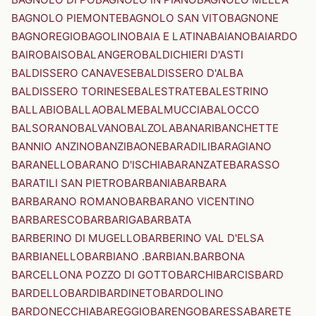
BAGNOLO PIEMONTE
BAGNOLO SAN VITO
BAGNONE
BAGNOREGIO
BAGOLINO
BAIA E LATINA
BAIANO
BAIARDO
BAIRO
BAISO
BALANGERO
BALDICHIERI D'ASTI
BALDISSERO CANAVESE
BALDISSERO D'ALBA
BALDISSERO TORINESE
BALESTRATE
BALESTRINO
BALLABIO
BALLAO
BALME
BALMUCCIA
BALOCCO
BALSORANO
BALVANO
BALZOLA
BANARI
BANCHETTE
BANNIO ANZINO
BANZI
BAONE
BARADILI
BARAGIANO
BARANELLO
BARANO D'ISCHIA
BARANZATE
BARASSO
BARATILI SAN PIETRO
BARBANIA
BARBARA
BARBARANO ROMANO
BARBARANO VICENTINO
BARBARESCO
BARBARIGA
BARBATA
BARBERINO DI MUGELLO
BARBERINO VAL D'ELSA
BARBIANELLO
BARBIANO .BARBIAN.
BARBONA
BARCELLONA POZZO DI GOTTO
BARCHI
BARCIS
BARD
BARDELLO
BARDI
BARDINETO
BARDOLINO
BARDONECCHIA
BAREGGIO
BARENGO
BARESSA
BARETE