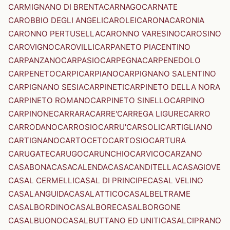
CARMIGNANO DI BRENTA
CARNAGO
CARNATE
CAROBBIO DEGLI ANGELI
CAROLEI
CARONA
CARONIA
CARONNO PERTUSELLA
CARONNO VARESINO
CAROSINO
CAROVIGNO
CAROVILLI
CARPANETO PIACENTINO
CARPANZANO
CARPASIO
CARPEGNA
CARPENEDOLO
CARPENETO
CARPI
CARPIANO
CARPIGNANO SALENTINO
CARPIGNANO SESIA
CARPINETI
CARPINETO DELLA NORA
CARPINETO ROMANO
CARPINETO SINELLO
CARPINO
CARPINONE
CARRARA
CARRE'
CARREGA LIGURE
CARRO
CARRODANO
CARROSIO
CARRU'
CARSOLI
CARTIGLIANO
CARTIGNANO
CARTOCETO
CARTOSIO
CARTURA
CARUGATE
CARUGO
CARUNCHIO
CARVICO
CARZANO
CASABONA
CASACALENDA
CASACANDITELLA
CASAGIOVE
CASAL CERMELLI
CASAL DI PRINCIPE
CASAL VELINO
CASALANGUIDA
CASALATTICO
CASALBELTRAME
CASALBORDINO
CASALBORE
CASALBORGONE
CASALBUONO
CASALBUTTANO ED UNITI
CASALCIPRANO