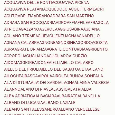
ACQUAVIVA DELLE FONTI
ACQUAVIVA PICENA
ACQUAVIVA PLATANI
ACQUEDOLCI
ACQUI TERME
ACRI
ACUTO
ADELFIA
ADRANO
ADRARA SAN MARTINO
ADRARA SAN ROCCO
ADRIA
ADRO
AFFI
AFFILE
AFRAGOLA
AFRICO
AGAZZANO
AGEROLA
AGGIUS
AGIRA
AGLIANA
AGLIANO TERME
AGLIE'
AGLIENTU
AGNA
AGNADELLO
AGNANA CALABRA
AGNONE
AGNOSINE
AGORDO
AGOSTA
AGRA
AGRATE BRIANZA
AGRATE CONTURBIA
AGRIGENTO
AGROPOLI
AGUGLIANO
AGUGLIARO
AICURZIO
AIDOMAGGIORE
AIDONE
AIELLI
AIELLO CALABRO
AIELLO DEL FRIULI
AIELLO DEL SABATO
AIETA
AILANO
AILOCHE
AIRASCA
AIROLA
AIROLE
AIRUNO
AISONE
ALA
ALA DI STURA
ALA' DEI SARDI
ALAGNA
ALAGNA VALSESIA
ALANNO
ALANO DI PIAVE
ALASSIO
ALATRI
ALBA
ALBA ADRIATICA
ALBAGIARA
ALBAIRATE
ALBANELLA
ALBANO DI LUCANIA
ALBANO LAZIALE
ALBANO SANT'ALESSANDRO
ALBANO VERCELLESE