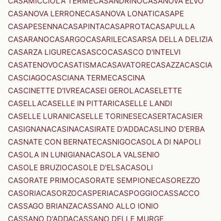
CASAMICCIOLA TERME
CASANDRINO
CASANOVA ELVO
CASANOVA LERRONE
CASANOVA LONATI
CASAPE
CASAPESENNA
CASAPINTA
CASAPROTA
CASAPULLA
CASARANO
CASARGO
CASARILE
CASARSA DELLA DELIZIA
CASARZA LIGURE
CASASCO
CASASCO D'INTELVI
CASATENOVO
CASATISMA
CASAVATORE
CASAZZA
CASCIA
CASCIAGO
CASCIANA TERME
CASCINA
CASCINETTE D'IVREA
CASEI GEROLA
CASELETTE
CASELLA
CASELLE IN PITTARI
CASELLE LANDI
CASELLE LURANI
CASELLE TORINESE
CASERTA
CASIER
CASIGNANA
CASINA
CASIRATE D'ADDA
CASLINO D'ERBA
CASNATE CON BERNATE
CASNIGO
CASOLA DI NAPOLI
CASOLA IN LUNIGIANA
CASOLA VALSENIO
CASOLE BRUZIO
CASOLE D'ELSA
CASOLI
CASORATE PRIMO
CASORATE SEMPIONE
CASOREZZO
CASORIA
CASORZO
CASPERIA
CASPOGGIO
CASSACCO
CASSAGO BRIANZA
CASSANO ALLO IONIO
CASSANO D'ADDA
CASSANO DELLE MURGE