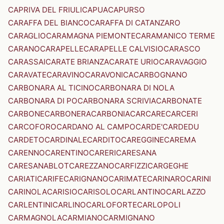
CAPRIVA DEL FRIULI
CAPUA
CAPURSO
CARAFFA DEL BIANCO
CARAFFA DI CATANZARO
CARAGLIO
CARAMAGNA PIEMONTE
CARAMANICO TERME
CARANO
CARAPELLE
CARAPELLE CALVISIO
CARASCO
CARASSAI
CARATE BRIANZA
CARATE URIO
CARAVAGGIO
CARAVATE
CARAVINO
CARAVONICA
CARBOGNANO
CARBONARA AL TICINO
CARBONARA DI NOLA
CARBONARA DI PO
CARBONARA SCRIVIA
CARBONATE
CARBONE
CARBONERA
CARBONIA
CARCARE
CARCERI
CARCOFORO
CARDANO AL CAMPO
CARDE'
CARDEDU
CARDETO
CARDINALE
CARDITO
CAREGGINE
CAREMA
CARENNO
CARENTINO
CARERI
CARESANA
CARESANABLOT
CAREZZANO
CARFIZZI
CARGEGHE
CARIATI
CARIFE
CARIGNANO
CARIMATE
CARINARO
CARINI
CARINOLA
CARISIO
CARISOLO
CARLANTINO
CARLAZZO
CARLENTINI
CARLINO
CARLOFORTE
CARLOPOLI
CARMAGNOLA
CARMIANO
CARMIGNANO