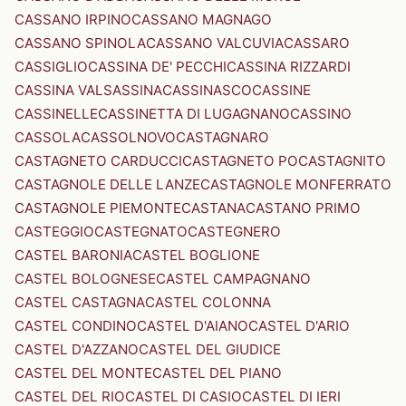
CASSANO IRPINO
CASSANO MAGNAGO
CASSANO SPINOLA
CASSANO VALCUVIA
CASSARO
CASSIGLIO
CASSINA DE' PECCHI
CASSINA RIZZARDI
CASSINA VALSASSINA
CASSINASCO
CASSINE
CASSINELLE
CASSINETTA DI LUGAGNANO
CASSINO
CASSOLA
CASSOLNOVO
CASTAGNARO
CASTAGNETO CARDUCCI
CASTAGNETO PO
CASTAGNITO
CASTAGNOLE DELLE LANZE
CASTAGNOLE MONFERRATO
CASTAGNOLE PIEMONTE
CASTANA
CASTANO PRIMO
CASTEGGIO
CASTEGNATO
CASTEGNERO
CASTEL BARONIA
CASTEL BOGLIONE
CASTEL BOLOGNESE
CASTEL CAMPAGNANO
CASTEL CASTAGNA
CASTEL COLONNA
CASTEL CONDINO
CASTEL D'AIANO
CASTEL D'ARIO
CASTEL D'AZZANO
CASTEL DEL GIUDICE
CASTEL DEL MONTE
CASTEL DEL PIANO
CASTEL DEL RIO
CASTEL DI CASIO
CASTEL DI IERI