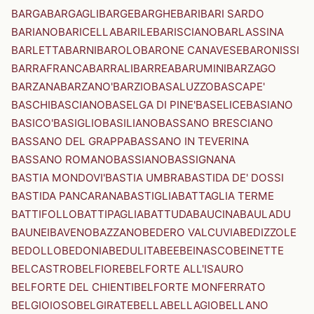
BARGA
BARGAGLI
BARGE
BARGHE
BARI
BARI SARDO
BARIANO
BARICELLA
BARILE
BARISCIANO
BARLASSINA
BARLETTA
BARNI
BAROLO
BARONE CANAVESE
BARONISSI
BARRAFRANCA
BARRALI
BARREA
BARUMINI
BARZAGO
BARZANA
BARZANO'
BARZIO
BASALUZZO
BASCAPE'
BASCHI
BASCIANO
BASELGA DI PINE'
BASELICE
BASIANO
BASICO'
BASIGLIO
BASILIANO
BASSANO BRESCIANO
BASSANO DEL GRAPPA
BASSANO IN TEVERINA
BASSANO ROMANO
BASSIANO
BASSIGNANA
BASTIA MONDOVI'
BASTIA UMBRA
BASTIDA DE' DOSSI
BASTIDA PANCARANA
BASTIGLIA
BATTAGLIA TERME
BATTIFOLLO
BATTIPAGLIA
BATTUDA
BAUCINA
BAULADU
BAUNEI
BAVENO
BAZZANO
BEDERO VALCUVIA
BEDIZZOLE
BEDOLLO
BEDONIA
BEDULITA
BEE
BEINASCO
BEINETTE
BELCASTRO
BELFIORE
BELFORTE ALL'ISAURO
BELFORTE DEL CHIENTI
BELFORTE MONFERRATO
BELGIOIOSO
BELGIRATE
BELLA
BELLAGIO
BELLANO