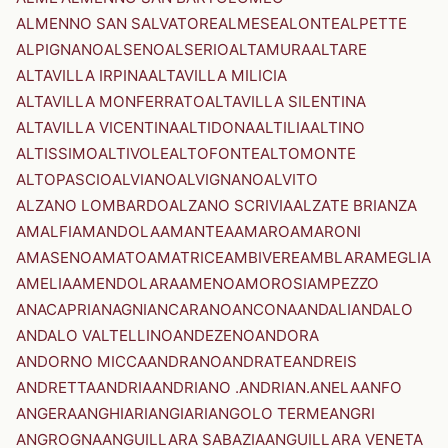
ALMENNO SAN SALVATORE
ALMESE
ALONTE
ALPETTE
ALPIGNANO
ALSENO
ALSERIO
ALTAMURA
ALTARE
ALTAVILLA IRPINA
ALTAVILLA MILICIA
ALTAVILLA MONFERRATO
ALTAVILLA SILENTINA
ALTAVILLA VICENTINA
ALTIDONA
ALTILIA
ALTINO
ALTISSIMO
ALTIVOLE
ALTOFONTE
ALTOMONTE
ALTOPASCIO
ALVIANO
ALVIGNANO
ALVITO
ALZANO LOMBARDO
ALZANO SCRIVIA
ALZATE BRIANZA
AMALFI
AMANDOLA
AMANTEA
AMARO
AMARONI
AMASENO
AMATO
AMATRICE
AMBIVERE
AMBLAR
AMEGLIA
AMELIA
AMENDOLARA
AMENO
AMOROSI
AMPEZZO
ANACAPRI
ANAGNI
ANCARANO
ANCONA
ANDALI
ANDALO
ANDALO VALTELLINO
ANDEZENO
ANDORA
ANDORNO MICCA
ANDRANO
ANDRATE
ANDREIS
ANDRETTA
ANDRIA
ANDRIANO .ANDRIAN.
ANELA
ANFO
ANGERA
ANGHIARI
ANGIARI
ANGOLO TERME
ANGRI
ANGROGNA
ANGUILLARA SABAZIA
ANGUILLARA VENETA