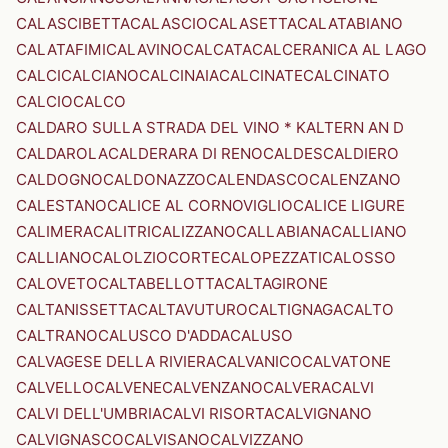
CALASCIBETTA
CALASCIO
CALASETTA
CALATABIANO
CALATAFIMI
CALAVINO
CALCATA
CALCERANICA AL LAGO
CALCI
CALCIANO
CALCINAIA
CALCINATE
CALCINATO
CALCIO
CALCO
CALDARO SULLA STRADA DEL VINO * KALTERN AN D
CALDAROLA
CALDERARA DI RENO
CALDES
CALDIERO
CALDOGNO
CALDONAZZO
CALENDASCO
CALENZANO
CALESTANO
CALICE AL CORNOVIGLIO
CALICE LIGURE
CALIMERA
CALITRI
CALIZZANO
CALLABIANA
CALLIANO
CALLIANO
CALOLZIOCORTE
CALOPEZZATI
CALOSSO
CALOVETO
CALTABELLOTTA
CALTAGIRONE
CALTANISSETTA
CALTAVUTURO
CALTIGNAGA
CALTO
CALTRANO
CALUSCO D'ADDA
CALUSO
CALVAGESE DELLA RIVIERA
CALVANICO
CALVATONE
CALVELLO
CALVENE
CALVENZANO
CALVERA
CALVI
CALVI DELL'UMBRIA
CALVI RISORTA
CALVIGNANO
CALVIGNASCO
CALVISANO
CALVIZZANO