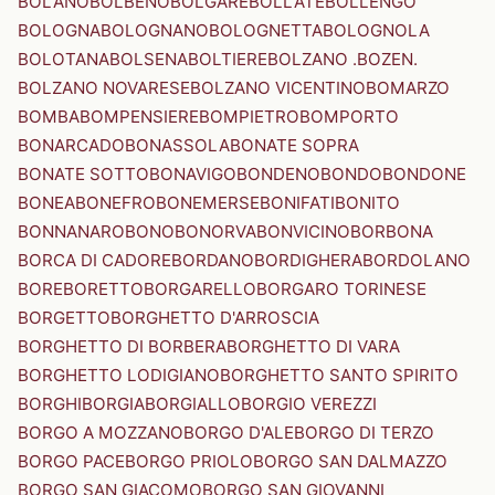
BOLANO
BOLBENO
BOLGARE
BOLLATE
BOLLENGO
BOLOGNA
BOLOGNANO
BOLOGNETTA
BOLOGNOLA
BOLOTANA
BOLSENA
BOLTIERE
BOLZANO .BOZEN.
BOLZANO NOVARESE
BOLZANO VICENTINO
BOMARZO
BOMBA
BOMPENSIERE
BOMPIETRO
BOMPORTO
BONARCADO
BONASSOLA
BONATE SOPRA
BONATE SOTTO
BONAVIGO
BONDENO
BONDO
BONDONE
BONEA
BONEFRO
BONEMERSE
BONIFATI
BONITO
BONNANARO
BONO
BONORVA
BONVICINO
BORBONA
BORCA DI CADORE
BORDANO
BORDIGHERA
BORDOLANO
BORE
BORETTO
BORGARELLO
BORGARO TORINESE
BORGETTO
BORGHETTO D'ARROSCIA
BORGHETTO DI BORBERA
BORGHETTO DI VARA
BORGHETTO LODIGIANO
BORGHETTO SANTO SPIRITO
BORGHI
BORGIA
BORGIALLO
BORGIO VEREZZI
BORGO A MOZZANO
BORGO D'ALE
BORGO DI TERZO
BORGO PACE
BORGO PRIOLO
BORGO SAN DALMAZZO
BORGO SAN GIACOMO
BORGO SAN GIOVANNI