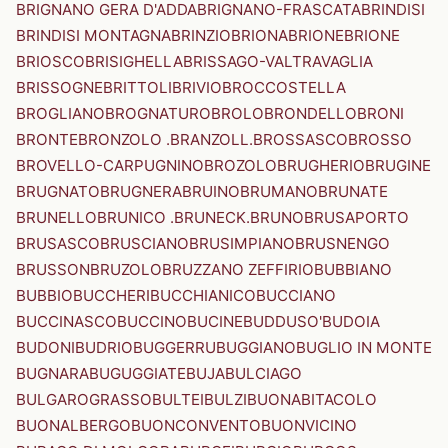
BRIGNANO GERA D'ADDA
BRIGNANO-FRASCATA
BRINDISI
BRINDISI MONTAGNA
BRINZIO
BRIONA
BRIONE
BRIONE
BRIOSCO
BRISIGHELLA
BRISSAGO-VALTRAVAGLIA
BRISSOGNE
BRITTOLI
BRIVIO
BROCCOSTELLA
BROGLIANO
BROGNATURO
BROLO
BRONDELLO
BRONI
BRONTE
BRONZOLO .BRANZOLL.
BROSSASCO
BROSSO
BROVELLO-CARPUGNINO
BROZOLO
BRUGHERIO
BRUGINE
BRUGNATO
BRUGNERA
BRUINO
BRUMANO
BRUNATE
BRUNELLO
BRUNICO .BRUNECK.
BRUNO
BRUSAPORTO
BRUSASCO
BRUSCIANO
BRUSIMPIANO
BRUSNENGO
BRUSSON
BRUZOLO
BRUZZANO ZEFFIRIO
BUBBIANO
BUBBIO
BUCCHERI
BUCCHIANICO
BUCCIANO
BUCCINASCO
BUCCINO
BUCINE
BUDDUSO'
BUDOIA
BUDONI
BUDRIO
BUGGERRU
BUGGIANO
BUGLIO IN MONTE
BUGNARA
BUGUGGIATE
BUJA
BULCIAGO
BULGAROGRASSO
BULTEI
BULZI
BUONABITACOLO
BUONALBERGO
BUONCONVENTO
BUONVICINO