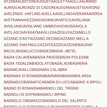
ATZARA
AUDITORE
AUGUSTA
AULETTA
AULLA
AURANO
AURIGO
AURONZO DI CADORE
AUSONIA
AUSTIS
AVEGNO
AVELENGO .HAFLING.
AVELLA
AVELLINO
AVERARA
AVERSA
AVETRANA
AVEZZANO
AVIANO
AVIATICO
AVIGLIANA
AVIGLIANO
AVIGLIANO UMBRO
AVIO
AVISE
AVOLA
AVOLASCA
AYAS
AYMAVILLES
AZEGLIO
AZZANELLO
AZZANO D'ASTI
AZZANO DECIMO
AZZANO MELLA
AZZANO SAN PAOLO
AZZATE
AZZIO
AZZONE
BACENO
BACOLI
BADALUCCO
BADESI
BADIA .ABTEI.
BADIA CALAVENA
BADIA PAVESE
BADIA POLESINE
BADIA TEDALDA
BADOLATO
BAGALADI
BAGHERIA
BAGNACAVALLO
BAGNARA CALABRA
BAGNARA DI ROMAGNA
BAGNARIA
BAGNARIA ARSA
BAGNASCO
BAGNATICA
BAGNI DI LUCCA
BAGNO A RIPOLI
BAGNO DI ROMAGNA
BAGNOLI DEL TRIGNO
BAGNOLI DI SOPRA
BAGNOLI IRPINO
BAGNOLO CREMASCO
BAGNOLO DEL SALENTO
BAGNOLO DI PO
BAGNOLO IN PIANO
BAGNOLO MELLA