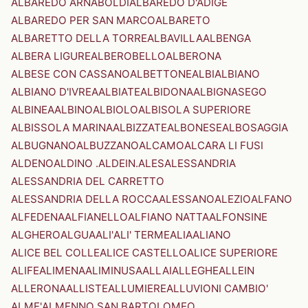
ALBAREDO ARNABOLDI
ALBAREDO D'ADIGE
ALBAREDO PER SAN MARCO
ALBARETO
ALBARETTO DELLA TORRE
ALBAVILLA
ALBENGA
ALBERA LIGURE
ALBEROBELLO
ALBERONA
ALBESE CON CASSANO
ALBETTONE
ALBI
ALBIANO
ALBIANO D'IVREA
ALBIATE
ALBIDONA
ALBIGNASEGO
ALBINEA
ALBINO
ALBIOLO
ALBISOLA SUPERIORE
ALBISSOLA MARINA
ALBIZZATE
ALBONESE
ALBOSAGGIA
ALBUGNANO
ALBUZZANO
ALCAMO
ALCARA LI FUSI
ALDENO
ALDINO .ALDEIN.
ALES
ALESSANDRIA
ALESSANDRIA DEL CARRETTO
ALESSANDRIA DELLA ROCCA
ALESSANO
ALEZIO
ALFANO
ALFEDENA
ALFIANELLO
ALFIANO NATTA
ALFONSINE
ALGHERO
ALGUA
ALI'
ALI' TERME
ALIA
ALIANO
ALICE BEL COLLE
ALICE CASTELLO
ALICE SUPERIORE
ALIFE
ALIMENA
ALIMINUSA
ALLAI
ALLEGHE
ALLEIN
ALLERONA
ALLISTE
ALLUMIERE
ALLUVIONI CAMBIO'
ALME'
ALMENNO SAN BARTOLOMEO