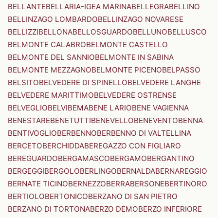
BELLANTE
BELLARIA-IGEA MARINA
BELLEGRA
BELLINO
BELLINZAGO LOMBARDO
BELLINZAGO NOVARESE
BELLIZZI
BELLONA
BELLOSGUARDO
BELLUNO
BELLUSCO
BELMONTE CALABRO
BELMONTE CASTELLO
BELMONTE DEL SANNIO
BELMONTE IN SABINA
BELMONTE MEZZAGNO
BELMONTE PICENO
BELPASSO
BELSITO
BELVEDERE DI SPINELLO
BELVEDERE LANGHE
BELVEDERE MARITTIMO
BELVEDERE OSTRENSE
BELVEGLIO
BELVI
BEMA
BENE LARIO
BENE VAGIENNA
BENESTARE
BENETUTTI
BENEVELLO
BENEVENTO
BENNA
BENTIVOGLIO
BERBENNO
BERBENNO DI VALTELLINA
BERCETO
BERCHIDDA
BEREGAZZO CON FIGLIARO
BEREGUARDO
BERGAMASCO
BERGAMO
BERGANTINO
BERGEGGI
BERGOLO
BERLINGO
BERNALDA
BERNAREGGIO
BERNATE TICINO
BERNEZZO
BERRA
BERSONE
BERTINORO
BERTIOLO
BERTONICO
BERZANO DI SAN PIETRO
BERZANO DI TORTONA
BERZO DEMO
BERZO INFERIORE