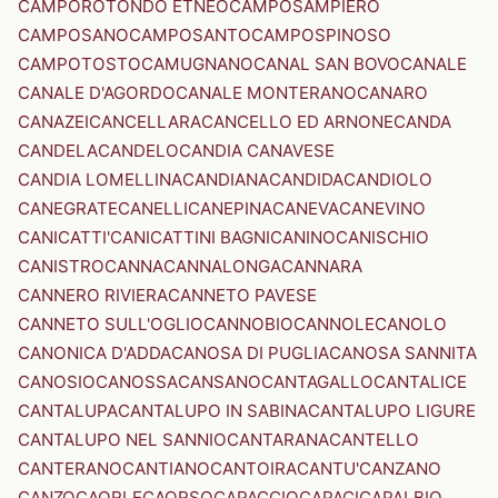
CAMPOROTONDO ETNEO
CAMPOSAMPIERO
CAMPOSANO
CAMPOSANTO
CAMPOSPINOSO
CAMPOTOSTO
CAMUGNANO
CANAL SAN BOVO
CANALE
CANALE D'AGORDO
CANALE MONTERANO
CANARO
CANAZEI
CANCELLARA
CANCELLO ED ARNONE
CANDA
CANDELA
CANDELO
CANDIA CANAVESE
CANDIA LOMELLINA
CANDIANA
CANDIDA
CANDIOLO
CANEGRATE
CANELLI
CANEPINA
CANEVA
CANEVINO
CANICATTI'
CANICATTINI BAGNI
CANINO
CANISCHIO
CANISTRO
CANNA
CANNALONGA
CANNARA
CANNERO RIVIERA
CANNETO PAVESE
CANNETO SULL'OGLIO
CANNOBIO
CANNOLE
CANOLO
CANONICA D'ADDA
CANOSA DI PUGLIA
CANOSA SANNITA
CANOSIO
CANOSSA
CANSANO
CANTAGALLO
CANTALICE
CANTALUPA
CANTALUPO IN SABINA
CANTALUPO LIGURE
CANTALUPO NEL SANNIO
CANTARANA
CANTELLO
CANTERANO
CANTIANO
CANTOIRA
CANTU'
CANZANO
CANZO
CAORLE
CAORSO
CAPACCIO
CAPACI
CAPALBIO