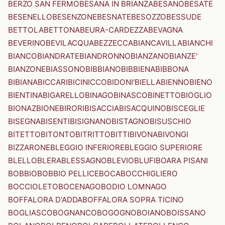
BERZO SAN FERMO
BESANA IN BRIANZA
BESANO
BESATE
BESENELLO
BESENZONE
BESNATE
BESOZZO
BESSUDE
BETTOLA
BETTONA
BEURA-CARDEZZA
BEVAGNA
BEVERINO
BEVILACQUA
BEZZECCA
BIANCAVILLA
BIANCHI
BIANCO
BIANDRATE
BIANDRONNO
BIANZANO
BIANZE'
BIANZONE
BIASSONO
BIBBIANO
BIBBIENA
BIBBONA
BIBIANA
BICCARI
BICINICCO
BIDONI'
BIELLA
BIENNO
BIENO
BIENTINA
BIGARELLO
BINAGO
BINASCO
BINETTO
BIOGLIO
BIONAZ
BIONE
BIRORI
BISACCIA
BISACQUINO
BISCEGLIE
BISEGNA
BISENTI
BISIGNANO
BISTAGNO
BISUSCHIO
BITETTO
BITONTO
BITRITTO
BITTI
BIVONA
BIVONGI
BIZZARONE
BLEGGIO INFERIORE
BLEGGIO SUPERIORE
BLELLO
BLERA
BLESSAGNO
BLEVIO
BLUFI
BOARA PISANI
BOBBIO
BOBBIO PELLICE
BOCA
BOCCHIGLIERO
BOCCIOLETO
BOCENAGO
BODIO LOMNAGO
BOFFALORA D'ADDA
BOFFALORA SOPRA TICINO
BOGLIASCO
BOGNANCO
BOGOGNO
BOIANO
BOISSANO