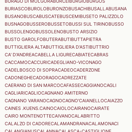
BURAGO DI MOLGORA
BURCEI
BURGIO
BURGOS
BURIASCO
BUROLO
BURONZO
BUSACHI
BUSALLA
BUSANA
BUSANO
BUSCA
BUSCATE
BUSCEMI
BUSETO PALIZZOLO
BUSNAGO
BUSSERO
BUSSETO
BUSSI SUL TIRINO
BUSSO
BUSSOLENGO
BUSSOLENO
BUSTO ARSIZIO
BUSTO GAROLFO
BUTERA
BUTI
BUTTAPIETRA
BUTTIGLIERA ALTA
BUTTIGLIERA D'ASTI
BUTTRIO
CA' D'ANDREA
CABELLA LIGURE
CABIATE
CABRAS
CACCAMO
CACCURI
CADEGLIANO-VICONAGO
CADELBOSCO DI SOPRA
CADEO
CADERZONE
CADONEGHE
CADORAGO
CADREZZATE
CAERANO DI SAN MARCO
CAFASSE
CAGGIANO
CAGLI
CAGLIARI
CAGLIO
CAGNANO AMITERNO
CAGNANO VARANO
CAGNO
CAGNO'
CAIANELLO
CAIAZZO
CAINES .KUENS.
CAINO
CAIOLO
CAIRANO
CAIRATE
CAIRO MONTENOTTE
CAIVANO
CALABRITTO
CALALZO DI CADORE
CALAMANDRANA
CALAMONACI
CALANGIANUS
CALANNA
CALASCA-CASTIGLIONE