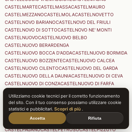
CASTELMARTE
CASTELMASSA
CASTELMAURO
CASTELMEZZANO
CASTELMOLA
CASTELNOVETTO
CASTELNOVO BARIANO
CASTELNOVO DEL FRIULI
CASTELNOVO DI SOTTO
CASTELNOVO NE' MONTI
CASTELNUOVO
CASTELNUOVO BELBO
CASTELNUOVO BERARDENGA
CASTELNUOVO BOCCA D'ADDA
CASTELNUOVO BORMIDA
CASTELNUOVO BOZZENTE
CASTELNUOVO CALCEA
CASTELNUOVO CILENTO
CASTELNUOVO DEL GARDA
CASTELNUOVO DELLA DAUNIA
CASTELNUOVO DI CEVA
CASTELNUOVO DI CONZA
CASTELNUOVO DI FARFA
CASTELNUOVO DI GARFAGNANA
Utilizziamo cookie tecnici per il corretto funzionamento
CASTELNUOVO DI PORTO
CASTELNUOVO DON BOSCO
del sito. Con il tuo consenso possiamo utilizzare cookie
CASTELNUOVO MAGRA
CASTELNUOVO NIGRA
statistici e pubblicitari.
Scopri di più
.
CASTELNUOVO PARANO
CASTELNUOVO RANGONE
Accetta
Rifiuta
CASTELNUOVO SCRIVIA
CASTELNUOVO VAL DI CECINA
CASTELPAGANO
CASTELPETROSO
CASTELPIZZUTO