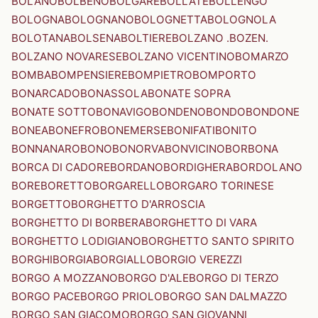
BOLANO
BOLBENO
BOLGARE
BOLLATE
BOLLENGO
BOLOGNA
BOLOGNANO
BOLOGNETTA
BOLOGNOLA
BOLOTANA
BOLSENA
BOLTIERE
BOLZANO .BOZEN.
BOLZANO NOVARESE
BOLZANO VICENTINO
BOMARZO
BOMBA
BOMPENSIERE
BOMPIETRO
BOMPORTO
BONARCADO
BONASSOLA
BONATE SOPRA
BONATE SOTTO
BONAVIGO
BONDENO
BONDO
BONDONE
BONEA
BONEFRO
BONEMERSE
BONIFATI
BONITO
BONNANARO
BONO
BONORVA
BONVICINO
BORBONA
BORCA DI CADORE
BORDANO
BORDIGHERA
BORDOLANO
BORE
BORETTO
BORGARELLO
BORGARO TORINESE
BORGETTO
BORGHETTO D'ARROSCIA
BORGHETTO DI BORBERA
BORGHETTO DI VARA
BORGHETTO LODIGIANO
BORGHETTO SANTO SPIRITO
BORGHI
BORGIA
BORGIALLO
BORGIO VEREZZI
BORGO A MOZZANO
BORGO D'ALE
BORGO DI TERZO
BORGO PACE
BORGO PRIOLO
BORGO SAN DALMAZZO
BORGO SAN GIACOMO
BORGO SAN GIOVANNI