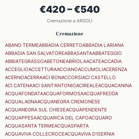
€420 – €540
Cremazione a ARSOLI
Cremazione
ABANO TERME
ABBADIA CERRETO
ABBADIA LARIANA
ABBADIA SAN SALVATORE
ABBASANTA
ABBATEGGIO
ABBIATEGRASSO
ABETONE
ABRIOLA
ACATE
ACCADIA
ACCEGLIO
ACCETTURA
ACCIANO
ACCUMOLI
ACERENZA
ACERNO
ACERRA
ACI BONACCORSI
ACI CASTELLO
ACI CATENA
ACI SANT'ANTONIO
ACIREALE
ACQUACANINA
ACQUAFONDATA
ACQUAFORMOSA
ACQUAFREDDA
ACQUALAGNA
ACQUANEGRA CREMONESE
ACQUANEGRA SUL CHIESE
ACQUAPENDENTE
ACQUAPPESA
ACQUARICA DEL CAPO
ACQUARO
ACQUASANTA TERME
ACQUASPARTA
ACQUAVIVA COLLECROCE
ACQUAVIVA D'ISERNIA