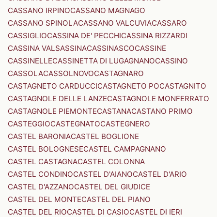
CASSANO IRPINO
CASSANO MAGNAGO
CASSANO SPINOLA
CASSANO VALCUVIA
CASSARO
CASSIGLIO
CASSINA DE' PECCHI
CASSINA RIZZARDI
CASSINA VALSASSINA
CASSINASCO
CASSINE
CASSINELLE
CASSINETTA DI LUGAGNANO
CASSINO
CASSOLA
CASSOLNOVO
CASTAGNARO
CASTAGNETO CARDUCCI
CASTAGNETO PO
CASTAGNITO
CASTAGNOLE DELLE LANZE
CASTAGNOLE MONFERRATO
CASTAGNOLE PIEMONTE
CASTANA
CASTANO PRIMO
CASTEGGIO
CASTEGNATO
CASTEGNERO
CASTEL BARONIA
CASTEL BOGLIONE
CASTEL BOLOGNESE
CASTEL CAMPAGNANO
CASTEL CASTAGNA
CASTEL COLONNA
CASTEL CONDINO
CASTEL D'AIANO
CASTEL D'ARIO
CASTEL D'AZZANO
CASTEL DEL GIUDICE
CASTEL DEL MONTE
CASTEL DEL PIANO
CASTEL DEL RIO
CASTEL DI CASIO
CASTEL DI IERI