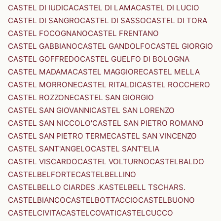
CASTEL DI IUDICA
CASTEL DI LAMA
CASTEL DI LUCIO
CASTEL DI SANGRO
CASTEL DI SASSO
CASTEL DI TORA
CASTEL FOCOGNANO
CASTEL FRENTANO
CASTEL GABBIANO
CASTEL GANDOLFO
CASTEL GIORGIO
CASTEL GOFFREDO
CASTEL GUELFO DI BOLOGNA
CASTEL MADAMA
CASTEL MAGGIORE
CASTEL MELLA
CASTEL MORRONE
CASTEL RITALDI
CASTEL ROCCHERO
CASTEL ROZZONE
CASTEL SAN GIORGIO
CASTEL SAN GIOVANNI
CASTEL SAN LORENZO
CASTEL SAN NICCOLO'
CASTEL SAN PIETRO ROMANO
CASTEL SAN PIETRO TERME
CASTEL SAN VINCENZO
CASTEL SANT'ANGELO
CASTEL SANT'ELIA
CASTEL VISCARDO
CASTEL VOLTURNO
CASTELBALDO
CASTELBELFORTE
CASTELBELLINO
CASTELBELLO CIARDES .KASTELBELL TSCHARS.
CASTELBIANCO
CASTELBOTTACCIO
CASTELBUONO
CASTELCIVITA
CASTELCOVATI
CASTELCUCCO