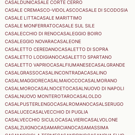
CASALDUNI
CASALE CORTE CERRO
CASALE CREMASCO-VIDOLASCO
CASALE DI SCODOSIA
CASALE LITTA
CASALE MARITTIMO
CASALE MONFERRATO
CASALE SUL SILE
CASALECCHIO DI RENO
CASALEGGIO BOIRO
CASALEGGIO NOVARA
CASALEONE
CASALETTO CEREDANO
CASALETTO DI SOPRA
CASALETTO LODIGIANO
CASALETTO SPARTANO
CASALETTO VAPRIO
CASALFIUMANESE
CASALGRANDE
CASALGRASSO
CASALINCONTRADA
CASALINO
CASALMAGGIORE
CASALMAIOCCO
CASALMORANO
CASALMORO
CASALNOCETO
CASALNUOVO DI NAPOLI
CASALNUOVO MONTEROTARO
CASALOLDO
CASALPUSTERLENGO
CASALROMANO
CASALSERUGO
CASALUCE
CASALVECCHIO DI PUGLIA
CASALVECCHIO SICULO
CASALVIERI
CASALVOLONE
CASALZUIGNO
CASAMARCIANO
CASAMASSIMA