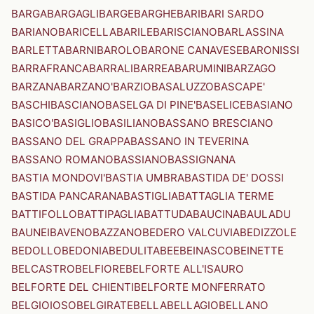
BARGA
BARGAGLI
BARGE
BARGHE
BARI
BARI SARDO
BARIANO
BARICELLA
BARILE
BARISCIANO
BARLASSINA
BARLETTA
BARNI
BAROLO
BARONE CANAVESE
BARONISSI
BARRAFRANCA
BARRALI
BARREA
BARUMINI
BARZAGO
BARZANA
BARZANO'
BARZIO
BASALUZZO
BASCAPE'
BASCHI
BASCIANO
BASELGA DI PINE'
BASELICE
BASIANO
BASICO'
BASIGLIO
BASILIANO
BASSANO BRESCIANO
BASSANO DEL GRAPPA
BASSANO IN TEVERINA
BASSANO ROMANO
BASSIANO
BASSIGNANA
BASTIA MONDOVI'
BASTIA UMBRA
BASTIDA DE' DOSSI
BASTIDA PANCARANA
BASTIGLIA
BATTAGLIA TERME
BATTIFOLLO
BATTIPAGLIA
BATTUDA
BAUCINA
BAULADU
BAUNEI
BAVENO
BAZZANO
BEDERO VALCUVIA
BEDIZZOLE
BEDOLLO
BEDONIA
BEDULITA
BEE
BEINASCO
BEINETTE
BELCASTRO
BELFIORE
BELFORTE ALL'ISAURO
BELFORTE DEL CHIENTI
BELFORTE MONFERRATO
BELGIOIOSO
BELGIRATE
BELLA
BELLAGIO
BELLANO