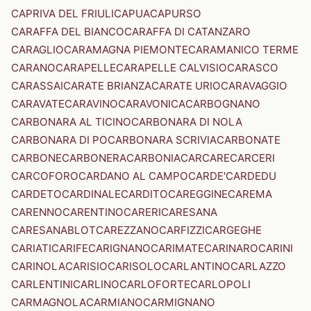
CAPRIVA DEL FRIULI
CAPUA
CAPURSO
CARAFFA DEL BIANCO
CARAFFA DI CATANZARO
CARAGLIO
CARAMAGNA PIEMONTE
CARAMANICO TERME
CARANO
CARAPELLE
CARAPELLE CALVISIO
CARASCO
CARASSAI
CARATE BRIANZA
CARATE URIO
CARAVAGGIO
CARAVATE
CARAVINO
CARAVONICA
CARBOGNANO
CARBONARA AL TICINO
CARBONARA DI NOLA
CARBONARA DI PO
CARBONARA SCRIVIA
CARBONATE
CARBONE
CARBONERA
CARBONIA
CARCARE
CARCERI
CARCOFORO
CARDANO AL CAMPO
CARDE'
CARDEDU
CARDETO
CARDINALE
CARDITO
CAREGGINE
CAREMA
CARENNO
CARENTINO
CARERI
CARESANA
CARESANABLOT
CAREZZANO
CARFIZZI
CARGEGHE
CARIATI
CARIFE
CARIGNANO
CARIMATE
CARINARO
CARINI
CARINOLA
CARISIO
CARISOLO
CARLANTINO
CARLAZZO
CARLENTINI
CARLINO
CARLOFORTE
CARLOPOLI
CARMAGNOLA
CARMIANO
CARMIGNANO