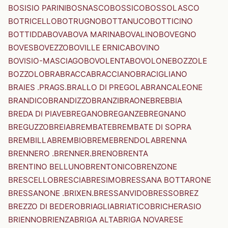
BOSISIO PARINI
BOSNASCO
BOSSICO
BOSSOLASCO
BOTRICELLO
BOTRUGNO
BOTTANUCO
BOTTICINO
BOTTIDDA
BOVA
BOVA MARINA
BOVALINO
BOVEGNO
BOVES
BOVEZZO
BOVILLE ERNICA
BOVINO
BOVISIO-MASCIAGO
BOVOLENTA
BOVOLONE
BOZZOLE
BOZZOLO
BRA
BRACCA
BRACCIANO
BRACIGLIANO
BRAIES .PRAGS.
BRALLO DI PREGOLA
BRANCALEONE
BRANDICO
BRANDIZZO
BRANZI
BRAONE
BREBBIA
BREDA DI PIAVE
BREGANO
BREGANZE
BREGNANO
BREGUZZO
BREIA
BREMBATE
BREMBATE DI SOPRA
BREMBILLA
BREMBIO
BREME
BRENDOLA
BRENNA
BRENNERO .BRENNER.
BRENO
BRENTA
BRENTINO BELLUNO
BRENTONICO
BRENZONE
BRESCELLO
BRESCIA
BRESIMO
BRESSANA BOTTARONE
BRESSANONE .BRIXEN.
BRESSANVIDO
BRESSO
BREZ
BREZZO DI BEDERO
BRIAGLIA
BRIATICO
BRICHERASIO
BRIENNO
BRIENZA
BRIGA ALTA
BRIGA NOVARESE