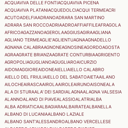
ACQUAVIVA DELLE FONTI
ACQUAVIVA PICENA
ACQUAVIVA PLATANI
ACQUEDOLCI
ACQUI TERME
ACRI
ACUTO
ADELFIA
ADRANO
ADRARA SAN MARTINO
ADRARA SAN ROCCO
ADRIA
ADRO
AFFI
AFFILE
AFRAGOLA
AFRICO
AGAZZANO
AGEROLA
AGGIUS
AGIRA
AGLIANA
AGLIANO TERME
AGLIE'
AGLIENTU
AGNA
AGNADELLO
AGNANA CALABRA
AGNONE
AGNOSINE
AGORDO
AGOSTA
AGRA
AGRATE BRIANZA
AGRATE CONTURBIA
AGRIGENTO
AGROPOLI
AGUGLIANO
AGUGLIARO
AICURZIO
AIDOMAGGIORE
AIDONE
AIELLI
AIELLO CALABRO
AIELLO DEL FRIULI
AIELLO DEL SABATO
AIETA
AILANO
AILOCHE
AIRASCA
AIROLA
AIROLE
AIRUNO
AISONE
ALA
ALA DI STURA
ALA' DEI SARDI
ALAGNA
ALAGNA VALSESIA
ALANNO
ALANO DI PIAVE
ALASSIO
ALATRI
ALBA
ALBA ADRIATICA
ALBAGIARA
ALBAIRATE
ALBANELLA
ALBANO DI LUCANIA
ALBANO LAZIALE
ALBANO SANT'ALESSANDRO
ALBANO VERCELLESE