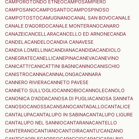
CAMPOROTONDO ETNEO
CAMPOSAMPIERO
CAMPOSANO
CAMPOSANTO
CAMPOSPINOSO
CAMPOTOSTO
CAMUGNANO
CANAL SAN BOVO
CANALE
CANALE D'AGORDO
CANALE MONTERANO
CANARO
CANAZEI
CANCELLARA
CANCELLO ED ARNONE
CANDA
CANDELA
CANDELO
CANDIA CANAVESE
CANDIA LOMELLINA
CANDIANA
CANDIDA
CANDIOLO
CANEGRATE
CANELLI
CANEPINA
CANEVA
CANEVINO
CANICATTI'
CANICATTINI BAGNI
CANINO
CANISCHIO
CANISTRO
CANNA
CANNALONGA
CANNARA
CANNERO RIVIERA
CANNETO PAVESE
CANNETO SULL'OGLIO
CANNOBIO
CANNOLE
CANOLO
CANONICA D'ADDA
CANOSA DI PUGLIA
CANOSA SANNITA
CANOSIO
CANOSSA
CANSANO
CANTAGALLO
CANTALICE
CANTALUPA
CANTALUPO IN SABINA
CANTALUPO LIGURE
CANTALUPO NEL SANNIO
CANTARANA
CANTELLO
CANTERANO
CANTIANO
CANTOIRA
CANTU'
CANZANO
CANZO
CAORLE
CAORSO
CAPACCIO
CAPACI
CAPALBIO