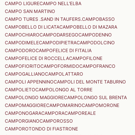
CAMPO LIGURE
CAMPO NELL'ELBA
CAMPO SAN MARTINO
CAMPO TURES .SAND IN TAUFERS.
CAMPOBASSO
CAMPOBELLO DI LICATA
CAMPOBELLO DI MAZARA
CAMPOCHIARO
CAMPODARSEGO
CAMPODENNO
CAMPODIMELE
CAMPODIPIETRA
CAMPODOLCINO
CAMPODORO
CAMPOFELICE DI FITALIA
CAMPOFELICE DI ROCCELLA
CAMPOFILONE
CAMPOFIORITO
CAMPOFORMIDO
CAMPOFRANCO
CAMPOGALLIANO
CAMPOLATTARO
CAMPOLI APPENNINO
CAMPOLI DEL MONTE TABURNO
CAMPOLIETO
CAMPOLONGO AL TORRE
CAMPOLONGO MAGGIORE
CAMPOLONGO SUL BRENTA
CAMPOMAGGIORE
CAMPOMARINO
CAMPOMORONE
CAMPONOGARA
CAMPORA
CAMPOREALE
CAMPORGIANO
CAMPOROSSO
CAMPOROTONDO DI FIASTRONE