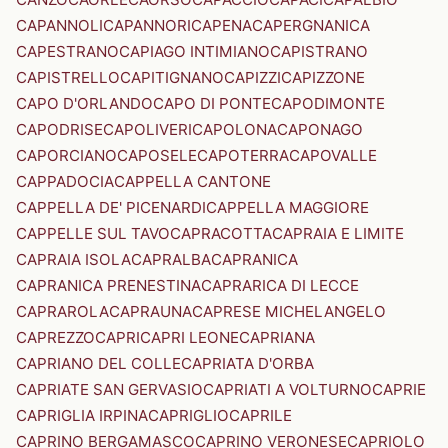
CAPANNOLI
CAPANNORI
CAPENA
CAPERGNANICA
CAPESTRANO
CAPIAGO INTIMIANO
CAPISTRANO
CAPISTRELLO
CAPITIGNANO
CAPIZZI
CAPIZZONE
CAPO D'ORLANDO
CAPO DI PONTE
CAPODIMONTE
CAPODRISE
CAPOLIVERI
CAPOLONA
CAPONAGO
CAPORCIANO
CAPOSELE
CAPOTERRA
CAPOVALLE
CAPPADOCIA
CAPPELLA CANTONE
CAPPELLA DE' PICENARDI
CAPPELLA MAGGIORE
CAPPELLE SUL TAVO
CAPRACOTTA
CAPRAIA E LIMITE
CAPRAIA ISOLA
CAPRALBA
CAPRANICA
CAPRANICA PRENESTINA
CAPRARICA DI LECCE
CAPRAROLA
CAPRAUNA
CAPRESE MICHELANGELO
CAPREZZO
CAPRI
CAPRI LEONE
CAPRIANA
CAPRIANO DEL COLLE
CAPRIATA D'ORBA
CAPRIATE SAN GERVASIO
CAPRIATI A VOLTURNO
CAPRIE
CAPRIGLIA IRPINA
CAPRIGLIO
CAPRILE
CAPRINO BERGAMASCO
CAPRINO VERONESE
CAPRIOLO