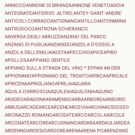
ANNICCO
ANNONE DI BRIANZA
ANNONE VENETO
ANOIA
ANTEGNATE
ANTERIVO .ALTREI.
ANTEY-SAINT-ANDRE'
ANTICOLI CORRADO
ANTIGNANO
ANTILLO
ANTONIMINA
ANTRODOCO
ANTRONA SCHIERANCO
ANVERSA DEGLI ABRUZZI
ANZANO DEL PARCO
ANZANO DI PUGLIA
ANZI
ANZIO
ANZOLA D'OSSOLA
ANZOLA DELL'EMILIA
AOSTA
APECCHIO
APICE
APIRO
APOLLOSA
APPIANO GENTILE
APPIANO SULLA STRADA DEL VINO * EPPAN AN DER
APPIGNANO
APPIGNANO DEL TRONTO
APRICA
APRICALE
APRICENA
APRIGLIANO
APRILIA
AQUARA
AQUILA D'ARROSCIA
AQUILEIA
AQUILONIA
AQUINO
ARADEO
ARAGONA
ARAMENGO
ARBA
ARBOREA
ARBORIO
ARBUS
ARCADE
ARCE
ARCENE
ARCEVIA
ARCHI
ARCIDOSSO
ARCINAZZO ROMANO
ARCISATE
ARCO
ARCOLA
ARCOLE
ARCONATE
ARCORE
ARCUGNANO
ARDARA
ARDAULI
ARDEA
ARDENNO
ARDESIO
ARDORE
ARENA
ARENA PO
ARENZANO