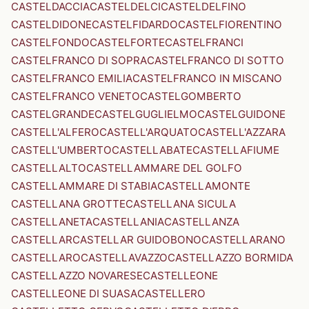
CASTELDACCIA
CASTELDELCI
CASTELDELFINO
CASTELDIDONE
CASTELFIDARDO
CASTELFIORENTINO
CASTELFONDO
CASTELFORTE
CASTELFRANCI
CASTELFRANCO DI SOPRA
CASTELFRANCO DI SOTTO
CASTELFRANCO EMILIA
CASTELFRANCO IN MISCANO
CASTELFRANCO VENETO
CASTELGOMBERTO
CASTELGRANDE
CASTELGUGLIELMO
CASTELGUIDONE
CASTELL'ALFERO
CASTELL'ARQUATO
CASTELL'AZZARA
CASTELL'UMBERTO
CASTELLABATE
CASTELLAFIUME
CASTELLALTO
CASTELLAMMARE DEL GOLFO
CASTELLAMMARE DI STABIA
CASTELLAMONTE
CASTELLANA GROTTE
CASTELLANA SICULA
CASTELLANETA
CASTELLANIA
CASTELLANZA
CASTELLAR
CASTELLAR GUIDOBONO
CASTELLARANO
CASTELLARO
CASTELLAVAZZO
CASTELLAZZO BORMIDA
CASTELLAZZO NOVARESE
CASTELLEONE
CASTELLEONE DI SUASA
CASTELLERO