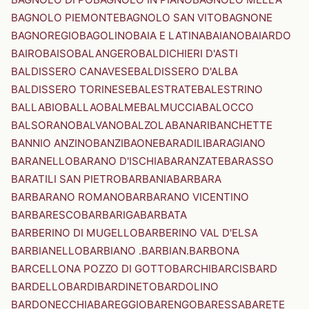
BAGNOLO PIEMONTE
BAGNOLO SAN VITO
BAGNONE
BAGNOREGIO
BAGOLINO
BAIA E LATINA
BAIANO
BAIARDO
BAIRO
BAISO
BALANGERO
BALDICHIERI D'ASTI
BALDISSERO CANAVESE
BALDISSERO D'ALBA
BALDISSERO TORINESE
BALESTRATE
BALESTRINO
BALLABIO
BALLAO
BALME
BALMUCCIA
BALOCCO
BALSORANO
BALVANO
BALZOLA
BANARI
BANCHETTE
BANNIO ANZINO
BANZI
BAONE
BARADILI
BARAGIANO
BARANELLO
BARANO D'ISCHIA
BARANZATE
BARASSO
BARATILI SAN PIETRO
BARBANIA
BARBARA
BARBARANO ROMANO
BARBARANO VICENTINO
BARBARESCO
BARBARIGA
BARBATA
BARBERINO DI MUGELLO
BARBERINO VAL D'ELSA
BARBIANELLO
BARBIANO .BARBIAN.
BARBONA
BARCELLONA POZZO DI GOTTO
BARCHI
BARCIS
BARD
BARDELLO
BARDI
BARDINETO
BARDOLINO
BARDONECCHIA
BAREGGIO
BARENGO
BARESSA
BARETE