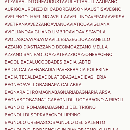
ATZARA
AUDITORE
AUGUSTA
AULETTA
AULLA
AURANO
AURIGO
AURONZO DI CADORE
AUSONIA
AUSTIS
AVEGNO
AVELENGO .HAFLING.
AVELLA
AVELLINO
AVERARA
AVERSA
AVETRANA
AVEZZANO
AVIANO
AVIATICO
AVIGLIANA
AVIGLIANO
AVIGLIANO UMBRO
AVIO
AVISE
AVOLA
AVOLASCA
AYAS
AYMAVILLES
AZEGLIO
AZZANELLO
AZZANO D'ASTI
AZZANO DECIMO
AZZANO MELLA
AZZANO SAN PAOLO
AZZATE
AZZIO
AZZONE
BACENO
BACOLI
BADALUCCO
BADESI
BADIA .ABTEI.
BADIA CALAVENA
BADIA PAVESE
BADIA POLESINE
BADIA TEDALDA
BADOLATO
BAGALADI
BAGHERIA
BAGNACAVALLO
BAGNARA CALABRA
BAGNARA DI ROMAGNA
BAGNARIA
BAGNARIA ARSA
BAGNASCO
BAGNATICA
BAGNI DI LUCCA
BAGNO A RIPOLI
BAGNO DI ROMAGNA
BAGNOLI DEL TRIGNO
BAGNOLI DI SOPRA
BAGNOLI IRPINO
BAGNOLO CREMASCO
BAGNOLO DEL SALENTO
BAGNOLO DI PO
BAGNOLO IN PIANO
BAGNOLO MELLA