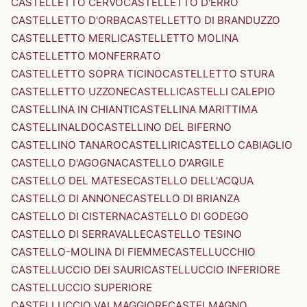
CASTELLETTO CERVO
CASTELLETTO D'ERRO
CASTELLETTO D'ORBA
CASTELLETTO DI BRANDUZZO
CASTELLETTO MERLI
CASTELLETTO MOLINA
CASTELLETTO MONFERRATO
CASTELLETTO SOPRA TICINO
CASTELLETTO STURA
CASTELLETTO UZZONE
CASTELLI
CASTELLI CALEPIO
CASTELLINA IN CHIANTI
CASTELLINA MARITTIMA
CASTELLINALDO
CASTELLINO DEL BIFERNO
CASTELLINO TANARO
CASTELLIRI
CASTELLO CABIAGLIO
CASTELLO D'AGOGNA
CASTELLO D'ARGILE
CASTELLO DEL MATESE
CASTELLO DELL'ACQUA
CASTELLO DI ANNONE
CASTELLO DI BRIANZA
CASTELLO DI CISTERNA
CASTELLO DI GODEGO
CASTELLO DI SERRAVALLE
CASTELLO TESINO
CASTELLO-MOLINA DI FIEMME
CASTELLUCCHIO
CASTELLUCCIO DEI SAURI
CASTELLUCCIO INFERIORE
CASTELLUCCIO SUPERIORE
CASTELLUCCIO VALMAGGIORE
CASTELMAGNO