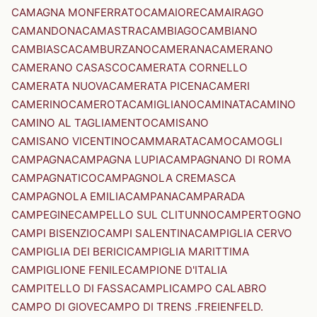
CAMAGNA MONFERRATO
CAMAIORE
CAMAIRAGO
CAMANDONA
CAMASTRA
CAMBIAGO
CAMBIANO
CAMBIASCA
CAMBURZANO
CAMERANA
CAMERANO
CAMERANO CASASCO
CAMERATA CORNELLO
CAMERATA NUOVA
CAMERATA PICENA
CAMERI
CAMERINO
CAMEROTA
CAMIGLIANO
CAMINATA
CAMINO
CAMINO AL TAGLIAMENTO
CAMISANO
CAMISANO VICENTINO
CAMMARATA
CAMO
CAMOGLI
CAMPAGNA
CAMPAGNA LUPIA
CAMPAGNANO DI ROMA
CAMPAGNATICO
CAMPAGNOLA CREMASCA
CAMPAGNOLA EMILIA
CAMPANA
CAMPARADA
CAMPEGINE
CAMPELLO SUL CLITUNNO
CAMPERTOGNO
CAMPI BISENZIO
CAMPI SALENTINA
CAMPIGLIA CERVO
CAMPIGLIA DEI BERICI
CAMPIGLIA MARITTIMA
CAMPIGLIONE FENILE
CAMPIONE D'ITALIA
CAMPITELLO DI FASSA
CAMPLI
CAMPO CALABRO
CAMPO DI GIOVE
CAMPO DI TRENS .FREIENFELD.