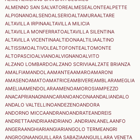
ALMENNO SAN SALVATORE
ALMESE
ALONTE
ALPETTE
ALPIGNANO
ALSENO
ALSERIO
ALTAMURA
ALTARE
ALTAVILLA IRPINA
ALTAVILLA MILICIA
ALTAVILLA MONFERRATO
ALTAVILLA SILENTINA
ALTAVILLA VICENTINA
ALTIDONA
ALTILIA
ALTINO
ALTISSIMO
ALTIVOLE
ALTOFONTE
ALTOMONTE
ALTOPASCIO
ALVIANO
ALVIGNANO
ALVITO
ALZANO LOMBARDO
ALZANO SCRIVIA
ALZATE BRIANZA
AMALFI
AMANDOLA
AMANTEA
AMARO
AMARONI
AMASENO
AMATO
AMATRICE
AMBIVERE
AMBLAR
AMEGLIA
AMELIA
AMENDOLARA
AMENO
AMOROSI
AMPEZZO
ANACAPRI
ANAGNI
ANCARANO
ANCONA
ANDALI
ANDALO
ANDALO VALTELLINO
ANDEZENO
ANDORA
ANDORNO MICCA
ANDRANO
ANDRATE
ANDREIS
ANDRETTA
ANDRIA
ANDRIANO .ANDRIAN.
ANELA
ANFO
ANGERA
ANGHIARI
ANGIARI
ANGOLO TERME
ANGRI
ANGROGNA
ANGUILLARA SABAZIA
ANGUILLARA VENETA