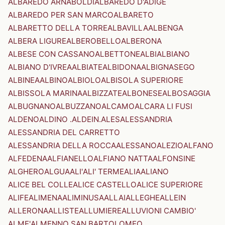
ALBAREDO ARNABOLDI
ALBAREDO D'ADIGE
ALBAREDO PER SAN MARCO
ALBARETO
ALBARETTO DELLA TORRE
ALBAVILLA
ALBENGA
ALBERA LIGURE
ALBEROBELLO
ALBERONA
ALBESE CON CASSANO
ALBETTONE
ALBI
ALBIANO
ALBIANO D'IVREA
ALBIATE
ALBIDONA
ALBIGNASEGO
ALBINEA
ALBINO
ALBIOLO
ALBISOLA SUPERIORE
ALBISSOLA MARINA
ALBIZZATE
ALBONESE
ALBOSAGGIA
ALBUGNANO
ALBUZZANO
ALCAMO
ALCARA LI FUSI
ALDENO
ALDINO .ALDEIN.
ALES
ALESSANDRIA
ALESSANDRIA DEL CARRETTO
ALESSANDRIA DELLA ROCCA
ALESSANO
ALEZIO
ALFANO
ALFEDENA
ALFIANELLO
ALFIANO NATTA
ALFONSINE
ALGHERO
ALGUA
ALI'
ALI' TERME
ALIA
ALIANO
ALICE BEL COLLE
ALICE CASTELLO
ALICE SUPERIORE
ALIFE
ALIMENA
ALIMINUSA
ALLAI
ALLEGHE
ALLEIN
ALLERONA
ALLISTE
ALLUMIERE
ALLUVIONI CAMBIO'
ALME'
ALMENNO SAN BARTOLOMEO