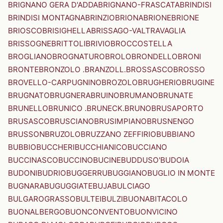
BRIGNANO GERA D'ADDA
BRIGNANO-FRASCATA
BRINDISI
BRINDISI MONTAGNA
BRINZIO
BRIONA
BRIONE
BRIONE
BRIOSCO
BRISIGHELLA
BRISSAGO-VALTRAVAGLIA
BRISSOGNE
BRITTOLI
BRIVIO
BROCCOSTELLA
BROGLIANO
BROGNATURO
BROLO
BRONDELLO
BRONI
BRONTE
BRONZOLO .BRANZOLL.
BROSSASCO
BROSSO
BROVELLO-CARPUGNINO
BROZOLO
BRUGHERIO
BRUGINE
BRUGNATO
BRUGNERA
BRUINO
BRUMANO
BRUNATE
BRUNELLO
BRUNICO .BRUNECK.
BRUNO
BRUSAPORTO
BRUSASCO
BRUSCIANO
BRUSIMPIANO
BRUSNENGO
BRUSSON
BRUZOLO
BRUZZANO ZEFFIRIO
BUBBIANO
BUBBIO
BUCCHERI
BUCCHIANICO
BUCCIANO
BUCCINASCO
BUCCINO
BUCINE
BUDDUSO'
BUDOIA
BUDONI
BUDRIO
BUGGERRU
BUGGIANO
BUGLIO IN MONTE
BUGNARA
BUGUGGIATE
BUJA
BULCIAGO
BULGAROGRASSO
BULTEI
BULZI
BUONABITACOLO
BUONALBERGO
BUONCONVENTO
BUONVICINO