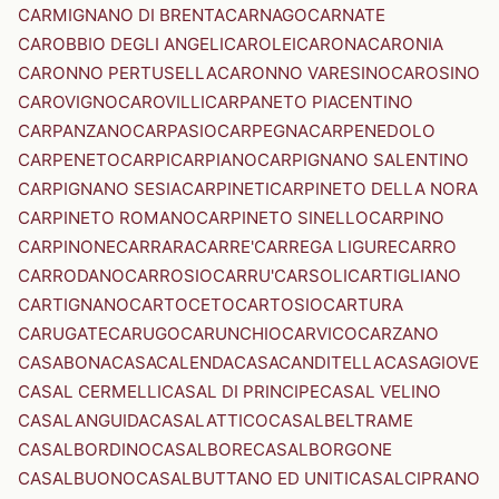
CARMIGNANO DI BRENTA
CARNAGO
CARNATE
CAROBBIO DEGLI ANGELI
CAROLEI
CARONA
CARONIA
CARONNO PERTUSELLA
CARONNO VARESINO
CAROSINO
CAROVIGNO
CAROVILLI
CARPANETO PIACENTINO
CARPANZANO
CARPASIO
CARPEGNA
CARPENEDOLO
CARPENETO
CARPI
CARPIANO
CARPIGNANO SALENTINO
CARPIGNANO SESIA
CARPINETI
CARPINETO DELLA NORA
CARPINETO ROMANO
CARPINETO SINELLO
CARPINO
CARPINONE
CARRARA
CARRE'
CARREGA LIGURE
CARRO
CARRODANO
CARROSIO
CARRU'
CARSOLI
CARTIGLIANO
CARTIGNANO
CARTOCETO
CARTOSIO
CARTURA
CARUGATE
CARUGO
CARUNCHIO
CARVICO
CARZANO
CASABONA
CASACALENDA
CASACANDITELLA
CASAGIOVE
CASAL CERMELLI
CASAL DI PRINCIPE
CASAL VELINO
CASALANGUIDA
CASALATTICO
CASALBELTRAME
CASALBORDINO
CASALBORE
CASALBORGONE
CASALBUONO
CASALBUTTANO ED UNITI
CASALCIPRANO