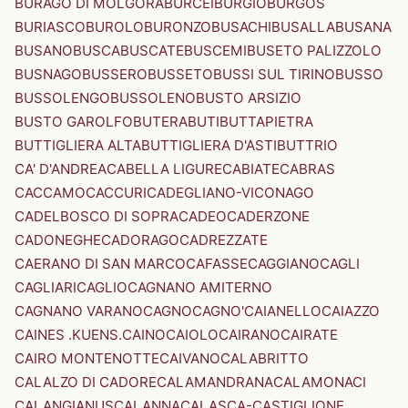
BURAGO DI MOLGORA
BURCEI
BURGIO
BURGOS
BURIASCO
BUROLO
BURONZO
BUSACHI
BUSALLA
BUSANA
BUSANO
BUSCA
BUSCATE
BUSCEMI
BUSETO PALIZZOLO
BUSNAGO
BUSSERO
BUSSETO
BUSSI SUL TIRINO
BUSSO
BUSSOLENGO
BUSSOLENO
BUSTO ARSIZIO
BUSTO GAROLFO
BUTERA
BUTI
BUTTAPIETRA
BUTTIGLIERA ALTA
BUTTIGLIERA D'ASTI
BUTTRIO
CA' D'ANDREA
CABELLA LIGURE
CABIATE
CABRAS
CACCAMO
CACCURI
CADEGLIANO-VICONAGO
CADELBOSCO DI SOPRA
CADEO
CADERZONE
CADONEGHE
CADORAGO
CADREZZATE
CAERANO DI SAN MARCO
CAFASSE
CAGGIANO
CAGLI
CAGLIARI
CAGLIO
CAGNANO AMITERNO
CAGNANO VARANO
CAGNO
CAGNO'
CAIANELLO
CAIAZZO
CAINES .KUENS.
CAINO
CAIOLO
CAIRANO
CAIRATE
CAIRO MONTENOTTE
CAIVANO
CALABRITTO
CALALZO DI CADORE
CALAMANDRANA
CALAMONACI
CALANGIANUS
CALANNA
CALASCA-CASTIGLIONE