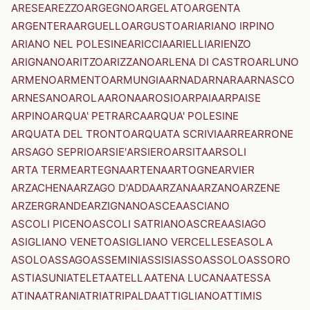
ARESE
AREZZO
ARGEGNO
ARGELATO
ARGENTA
ARGENTERA
ARGUELLO
ARGUSTO
ARI
ARIANO IRPINO
ARIANO NEL POLESINE
ARICCIA
ARIELLI
ARIENZO
ARIGNANO
ARITZO
ARIZZANO
ARLENA DI CASTRO
ARLUNO
ARMENO
ARMENTO
ARMUNGIA
ARNAD
ARNARA
ARNASCO
ARNESANO
AROLA
ARONA
AROSIO
ARPAIA
ARPAISE
ARPINO
ARQUA' PETRARCA
ARQUA' POLESINE
ARQUATA DEL TRONTO
ARQUATA SCRIVIA
ARRE
ARRONE
ARSAGO SEPRIO
ARSIE'
ARSIERO
ARSITA
ARSOLI
ARTA TERME
ARTEGNA
ARTENA
ARTOGNE
ARVIER
ARZACHENA
ARZAGO D'ADDA
ARZANA
ARZANO
ARZENE
ARZERGRANDE
ARZIGNANO
ASCEA
ASCIANO
ASCOLI PICENO
ASCOLI SATRIANO
ASCREA
ASIAGO
ASIGLIANO VENETO
ASIGLIANO VERCELLESE
ASOLA
ASOLO
ASSAGO
ASSEMINI
ASSISI
ASSO
ASSOLO
ASSORO
ASTI
ASUNI
ATELETA
ATELLA
ATENA LUCANA
ATESSA
ATINA
ATRANI
ATRI
ATRIPALDA
ATTIGLIANO
ATTIMIS