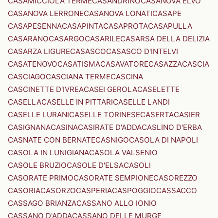
CASAMICCIOLA TERME
CASANDRINO
CASANOVA ELVO
CASANOVA LERRONE
CASANOVA LONATI
CASAPE
CASAPESENNA
CASAPINTA
CASAPROTA
CASAPULLA
CASARANO
CASARGO
CASARILE
CASARSA DELLA DELIZIA
CASARZA LIGURE
CASASCO
CASASCO D'INTELVI
CASATENOVO
CASATISMA
CASAVATORE
CASAZZA
CASCIA
CASCIAGO
CASCIANA TERME
CASCINA
CASCINETTE D'IVREA
CASEI GEROLA
CASELETTE
CASELLA
CASELLE IN PITTARI
CASELLE LANDI
CASELLE LURANI
CASELLE TORINESE
CASERTA
CASIER
CASIGNANA
CASINA
CASIRATE D'ADDA
CASLINO D'ERBA
CASNATE CON BERNATE
CASNIGO
CASOLA DI NAPOLI
CASOLA IN LUNIGIANA
CASOLA VALSENIO
CASOLE BRUZIO
CASOLE D'ELSA
CASOLI
CASORATE PRIMO
CASORATE SEMPIONE
CASOREZZO
CASORIA
CASORZO
CASPERIA
CASPOGGIO
CASSACCO
CASSAGO BRIANZA
CASSANO ALLO IONIO
CASSANO D'ADDA
CASSANO DELLE MURGE