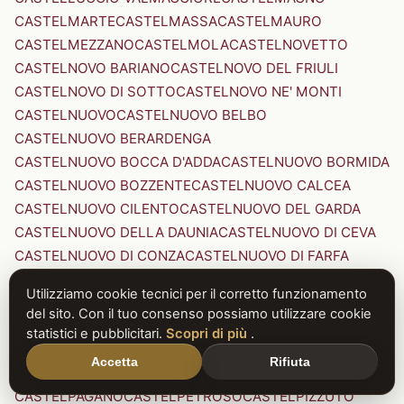
CASTELMARTE
CASTELMASSA
CASTELMAURO
CASTELMEZZANO
CASTELMOLA
CASTELNOVETTO
CASTELNOVO BARIANO
CASTELNOVO DEL FRIULI
CASTELNOVO DI SOTTO
CASTELNOVO NE' MONTI
CASTELNUOVO
CASTELNUOVO BELBO
CASTELNUOVO BERARDENGA
CASTELNUOVO BOCCA D'ADDA
CASTELNUOVO BORMIDA
CASTELNUOVO BOZZENTE
CASTELNUOVO CALCEA
CASTELNUOVO CILENTO
CASTELNUOVO DEL GARDA
CASTELNUOVO DELLA DAUNIA
CASTELNUOVO DI CEVA
CASTELNUOVO DI CONZA
CASTELNUOVO DI FARFA
CASTELNUOVO DI GARFAGNANA
Utilizziamo cookie tecnici per il corretto funzionamento
CASTELNUOVO DI PORTO
CASTELNUOVO DON BOSCO
del sito. Con il tuo consenso possiamo utilizzare cookie
CASTELNUOVO MAGRA
CASTELNUOVO NIGRA
statistici e pubblicitari.
Scopri di più
.
CASTELNUOVO PARANO
CASTELNUOVO RANGONE
Accetta
Rifiuta
CASTELNUOVO SCRIVIA
CASTELNUOVO VAL DI CECINA
CASTELPAGANO
CASTELPETROSO
CASTELPIZZUTO