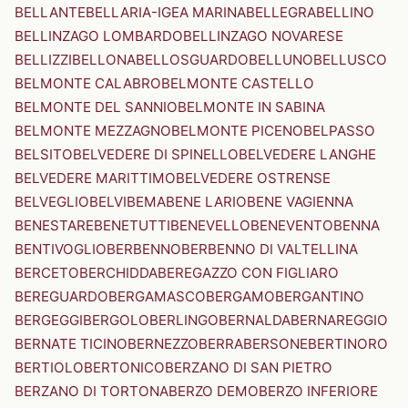
BELLANTE
BELLARIA-IGEA MARINA
BELLEGRA
BELLINO
BELLINZAGO LOMBARDO
BELLINZAGO NOVARESE
BELLIZZI
BELLONA
BELLOSGUARDO
BELLUNO
BELLUSCO
BELMONTE CALABRO
BELMONTE CASTELLO
BELMONTE DEL SANNIO
BELMONTE IN SABINA
BELMONTE MEZZAGNO
BELMONTE PICENO
BELPASSO
BELSITO
BELVEDERE DI SPINELLO
BELVEDERE LANGHE
BELVEDERE MARITTIMO
BELVEDERE OSTRENSE
BELVEGLIO
BELVI
BEMA
BENE LARIO
BENE VAGIENNA
BENESTARE
BENETUTTI
BENEVELLO
BENEVENTO
BENNA
BENTIVOGLIO
BERBENNO
BERBENNO DI VALTELLINA
BERCETO
BERCHIDDA
BEREGAZZO CON FIGLIARO
BEREGUARDO
BERGAMASCO
BERGAMO
BERGANTINO
BERGEGGI
BERGOLO
BERLINGO
BERNALDA
BERNAREGGIO
BERNATE TICINO
BERNEZZO
BERRA
BERSONE
BERTINORO
BERTIOLO
BERTONICO
BERZANO DI SAN PIETRO
BERZANO DI TORTONA
BERZO DEMO
BERZO INFERIORE