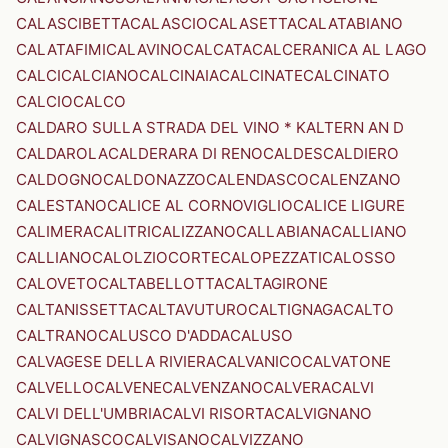
CALASCIBETTA
CALASCIO
CALASETTA
CALATABIANO
CALATAFIMI
CALAVINO
CALCATA
CALCERANICA AL LAGO
CALCI
CALCIANO
CALCINAIA
CALCINATE
CALCINATO
CALCIO
CALCO
CALDARO SULLA STRADA DEL VINO * KALTERN AN D
CALDAROLA
CALDERARA DI RENO
CALDES
CALDIERO
CALDOGNO
CALDONAZZO
CALENDASCO
CALENZANO
CALESTANO
CALICE AL CORNOVIGLIO
CALICE LIGURE
CALIMERA
CALITRI
CALIZZANO
CALLABIANA
CALLIANO
CALLIANO
CALOLZIOCORTE
CALOPEZZATI
CALOSSO
CALOVETO
CALTABELLOTTA
CALTAGIRONE
CALTANISSETTA
CALTAVUTURO
CALTIGNAGA
CALTO
CALTRANO
CALUSCO D'ADDA
CALUSO
CALVAGESE DELLA RIVIERA
CALVANICO
CALVATONE
CALVELLO
CALVENE
CALVENZANO
CALVERA
CALVI
CALVI DELL'UMBRIA
CALVI RISORTA
CALVIGNANO
CALVIGNASCO
CALVISANO
CALVIZZANO