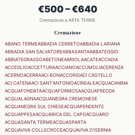
€500 – €640
Cremazione a ARTA TERME
Cremazione
ABANO TERME
ABBADIA CERRETO
ABBADIA LARIANA
ABBADIA SAN SALVATORE
ABBASANTA
ABBATEGGIO
ABBIATEGRASSO
ABETONE
ABRIOLA
ACATE
ACCADIA
ACCEGLIO
ACCETTURA
ACCIANO
ACCUMOLI
ACERENZA
ACERNO
ACERRA
ACI BONACCORSI
ACI CASTELLO
ACI CATENA
ACI SANT'ANTONIO
ACIREALE
ACQUACANINA
ACQUAFONDATA
ACQUAFORMOSA
ACQUAFREDDA
ACQUALAGNA
ACQUANEGRA CREMONESE
ACQUANEGRA SUL CHIESE
ACQUAPENDENTE
ACQUAPPESA
ACQUARICA DEL CAPO
ACQUARO
ACQUASANTA TERME
ACQUASPARTA
ACQUAVIVA COLLECROCE
ACQUAVIVA D'ISERNIA