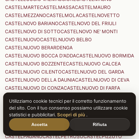
CASTELMARTE
CASTELMASSA
CASTELMAURO
CASTELMEZZANO
CASTELMOLA
CASTELNOVETTO
CASTELNOVO BARIANO
CASTELNOVO DEL FRIULI
CASTELNOVO DI SOTTO
CASTELNOVO NE' MONTI
CASTELNUOVO
CASTELNUOVO BELBO
CASTELNUOVO BERARDENGA
CASTELNUOVO BOCCA D'ADDA
CASTELNUOVO BORMIDA
CASTELNUOVO BOZZENTE
CASTELNUOVO CALCEA
CASTELNUOVO CILENTO
CASTELNUOVO DEL GARDA
CASTELNUOVO DELLA DAUNIA
CASTELNUOVO DI CEVA
CASTELNUOVO DI CONZA
CASTELNUOVO DI FARFA
CASTELNUOVO DI GARFAGNANA
Utilizziamo cookie tecnici per il corretto funzionamento
CASTELNUOVO DI PORTO
CASTELNUOVO DON BOSCO
del sito. Con il tuo consenso possiamo utilizzare cookie
CASTELNUOVO MAGRA
CASTELNUOVO NIGRA
statistici e pubblicitari.
Scopri di più
.
CASTELNUOVO PARANO
CASTELNUOVO RANGONE
Accetta
Rifiuta
CASTELNUOVO SCRIVIA
CASTELNUOVO VAL DI CECINA
CASTELPAGANO
CASTELPETROSO
CASTELPIZZUTO