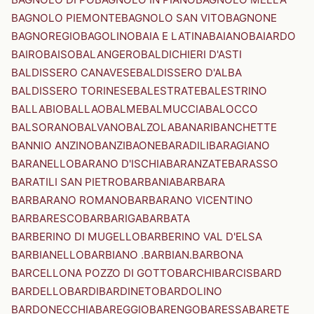
BAGNOLO PIEMONTE
BAGNOLO SAN VITO
BAGNONE
BAGNOREGIO
BAGOLINO
BAIA E LATINA
BAIANO
BAIARDO
BAIRO
BAISO
BALANGERO
BALDICHIERI D'ASTI
BALDISSERO CANAVESE
BALDISSERO D'ALBA
BALDISSERO TORINESE
BALESTRATE
BALESTRINO
BALLABIO
BALLAO
BALME
BALMUCCIA
BALOCCO
BALSORANO
BALVANO
BALZOLA
BANARI
BANCHETTE
BANNIO ANZINO
BANZI
BAONE
BARADILI
BARAGIANO
BARANELLO
BARANO D'ISCHIA
BARANZATE
BARASSO
BARATILI SAN PIETRO
BARBANIA
BARBARA
BARBARANO ROMANO
BARBARANO VICENTINO
BARBARESCO
BARBARIGA
BARBATA
BARBERINO DI MUGELLO
BARBERINO VAL D'ELSA
BARBIANELLO
BARBIANO .BARBIAN.
BARBONA
BARCELLONA POZZO DI GOTTO
BARCHI
BARCIS
BARD
BARDELLO
BARDI
BARDINETO
BARDOLINO
BARDONECCHIA
BAREGGIO
BARENGO
BARESSA
BARETE