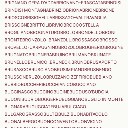
BRIGNANO GERA D'ADDA
BRIGNANO-FRASCATA
BRINDISI
BRINDISI MONTAGNA
BRINZIO
BRIONA
BRIONE
BRIONE
BRIOSCO
BRISIGHELLA
BRISSAGO-VALTRAVAGLIA
BRISSOGNE
BRITTOLI
BRIVIO
BROCCOSTELLA
BROGLIANO
BROGNATURO
BROLO
BRONDELLO
BRONI
BRONTE
BRONZOLO .BRANZOLL.
BROSSASCO
BROSSO
BROVELLO-CARPUGNINO
BROZOLO
BRUGHERIO
BRUGINE
BRUGNATO
BRUGNERA
BRUINO
BRUMANO
BRUNATE
BRUNELLO
BRUNICO .BRUNECK.
BRUNO
BRUSAPORTO
BRUSASCO
BRUSCIANO
BRUSIMPIANO
BRUSNENGO
BRUSSON
BRUZOLO
BRUZZANO ZEFFIRIO
BUBBIANO
BUBBIO
BUCCHERI
BUCCHIANICO
BUCCIANO
BUCCINASCO
BUCCINO
BUCINE
BUDDUSO'
BUDOIA
BUDONI
BUDRIO
BUGGERRU
BUGGIANO
BUGLIO IN MONTE
BUGNARA
BUGUGGIATE
BUJA
BULCIAGO
BULGAROGRASSO
BULTEI
BULZI
BUONABITACOLO
BUONALBERGO
BUONCONVENTO
BUONVICINO