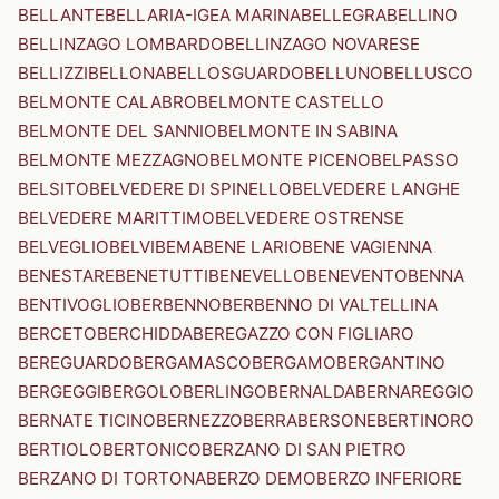
BELLANTE
BELLARIA-IGEA MARINA
BELLEGRA
BELLINO
BELLINZAGO LOMBARDO
BELLINZAGO NOVARESE
BELLIZZI
BELLONA
BELLOSGUARDO
BELLUNO
BELLUSCO
BELMONTE CALABRO
BELMONTE CASTELLO
BELMONTE DEL SANNIO
BELMONTE IN SABINA
BELMONTE MEZZAGNO
BELMONTE PICENO
BELPASSO
BELSITO
BELVEDERE DI SPINELLO
BELVEDERE LANGHE
BELVEDERE MARITTIMO
BELVEDERE OSTRENSE
BELVEGLIO
BELVI
BEMA
BENE LARIO
BENE VAGIENNA
BENESTARE
BENETUTTI
BENEVELLO
BENEVENTO
BENNA
BENTIVOGLIO
BERBENNO
BERBENNO DI VALTELLINA
BERCETO
BERCHIDDA
BEREGAZZO CON FIGLIARO
BEREGUARDO
BERGAMASCO
BERGAMO
BERGANTINO
BERGEGGI
BERGOLO
BERLINGO
BERNALDA
BERNAREGGIO
BERNATE TICINO
BERNEZZO
BERRA
BERSONE
BERTINORO
BERTIOLO
BERTONICO
BERZANO DI SAN PIETRO
BERZANO DI TORTONA
BERZO DEMO
BERZO INFERIORE