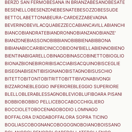
BERZO SAN FERMO
BESANA IN BRIANZA
BESANO
BESATE
BESENELLO
BESENZONE
BESNATE
BESOZZO
BESSUDE
BETTOLA
BETTONA
BEURA-CARDEZZA
BEVAGNA
BEVERINO
BEVILACQUA
BEZZECCA
BIANCAVILLA
BIANCHI
BIANCO
BIANDRATE
BIANDRONNO
BIANZANO
BIANZE'
BIANZONE
BIASSONO
BIBBIANO
BIBBIENA
BIBBONA
BIBIANA
BICCARI
BICINICCO
BIDONI'
BIELLA
BIENNO
BIENO
BIENTINA
BIGARELLO
BINAGO
BINASCO
BINETTO
BIOGLIO
BIONAZ
BIONE
BIRORI
BISACCIA
BISACQUINO
BISCEGLIE
BISEGNA
BISENTI
BISIGNANO
BISTAGNO
BISUSCHIO
BITETTO
BITONTO
BITRITTO
BITTI
BIVONA
BIVONGI
BIZZARONE
BLEGGIO INFERIORE
BLEGGIO SUPERIORE
BLELLO
BLERA
BLESSAGNO
BLEVIO
BLUFI
BOARA PISANI
BOBBIO
BOBBIO PELLICE
BOCA
BOCCHIGLIERO
BOCCIOLETO
BOCENAGO
BODIO LOMNAGO
BOFFALORA D'ADDA
BOFFALORA SOPRA TICINO
BOGLIASCO
BOGNANCO
BOGOGNO
BOIANO
BOISSANO