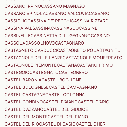
CASSANO IRPINO
CASSANO MAGNAGO
CASSANO SPINOLA
CASSANO VALCUVIA
CASSARO
CASSIGLIO
CASSINA DE' PECCHI
CASSINA RIZZARDI
CASSINA VALSASSINA
CASSINASCO
CASSINE
CASSINELLE
CASSINETTA DI LUGAGNANO
CASSINO
CASSOLA
CASSOLNOVO
CASTAGNARO
CASTAGNETO CARDUCCI
CASTAGNETO PO
CASTAGNITO
CASTAGNOLE DELLE LANZE
CASTAGNOLE MONFERRATO
CASTAGNOLE PIEMONTE
CASTANA
CASTANO PRIMO
CASTEGGIO
CASTEGNATO
CASTEGNERO
CASTEL BARONIA
CASTEL BOGLIONE
CASTEL BOLOGNESE
CASTEL CAMPAGNANO
CASTEL CASTAGNA
CASTEL COLONNA
CASTEL CONDINO
CASTEL D'AIANO
CASTEL D'ARIO
CASTEL D'AZZANO
CASTEL DEL GIUDICE
CASTEL DEL MONTE
CASTEL DEL PIANO
CASTEL DEL RIO
CASTEL DI CASIO
CASTEL DI IERI