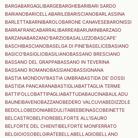
BARGA
BARGAGLI
BARGE
BARGHE
BARI
BARI SARDO
BARIANO
BARICELLA
BARILE
BARISCIANO
BARLASSINA
BARLETTA
BARNI
BAROLO
BARONE CANAVESE
BARONISSI
BARRAFRANCA
BARRALI
BARREA
BARUMINI
BARZAGO
BARZANA
BARZANO'
BARZIO
BASALUZZO
BASCAPE'
BASCHI
BASCIANO
BASELGA DI PINE'
BASELICE
BASIANO
BASICO'
BASIGLIO
BASILIANO
BASSANO BRESCIANO
BASSANO DEL GRAPPA
BASSANO IN TEVERINA
BASSANO ROMANO
BASSIANO
BASSIGNANA
BASTIA MONDOVI'
BASTIA UMBRA
BASTIDA DE' DOSSI
BASTIDA PANCARANA
BASTIGLIA
BATTAGLIA TERME
BATTIFOLLO
BATTIPAGLIA
BATTUDA
BAUCINA
BAULADU
BAUNEI
BAVENO
BAZZANO
BEDERO VALCUVIA
BEDIZZOLE
BEDOLLO
BEDONIA
BEDULITA
BEE
BEINASCO
BEINETTE
BELCASTRO
BELFIORE
BELFORTE ALL'ISAURO
BELFORTE DEL CHIENTI
BELFORTE MONFERRATO
BELGIOIOSO
BELGIRATE
BELLA
BELLAGIO
BELLANO