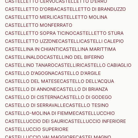
CASTELLETTO CERVO
CASTELLETTO D'ERRO
CASTELLETTO D'ORBA
CASTELLETTO DI BRANDUZZO
CASTELLETTO MERLI
CASTELLETTO MOLINA
CASTELLETTO MONFERRATO
CASTELLETTO SOPRA TICINO
CASTELLETTO STURA
CASTELLETTO UZZONE
CASTELLI
CASTELLI CALEPIO
CASTELLINA IN CHIANTI
CASTELLINA MARITTIMA
CASTELLINALDO
CASTELLINO DEL BIFERNO
CASTELLINO TANARO
CASTELLIRI
CASTELLO CABIAGLIO
CASTELLO D'AGOGNA
CASTELLO D'ARGILE
CASTELLO DEL MATESE
CASTELLO DELL'ACQUA
CASTELLO DI ANNONE
CASTELLO DI BRIANZA
CASTELLO DI CISTERNA
CASTELLO DI GODEGO
CASTELLO DI SERRAVALLE
CASTELLO TESINO
CASTELLO-MOLINA DI FIEMME
CASTELLUCCHIO
CASTELLUCCIO DEI SAURI
CASTELLUCCIO INFERIORE
CASTELLUCCIO SUPERIORE
CASTELLUCCIO VALMAGGIORE
CASTELMAGNO