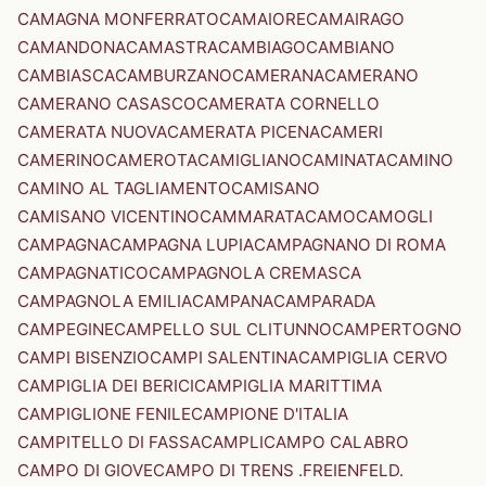
CAMAGNA MONFERRATO
CAMAIORE
CAMAIRAGO
CAMANDONA
CAMASTRA
CAMBIAGO
CAMBIANO
CAMBIASCA
CAMBURZANO
CAMERANA
CAMERANO
CAMERANO CASASCO
CAMERATA CORNELLO
CAMERATA NUOVA
CAMERATA PICENA
CAMERI
CAMERINO
CAMEROTA
CAMIGLIANO
CAMINATA
CAMINO
CAMINO AL TAGLIAMENTO
CAMISANO
CAMISANO VICENTINO
CAMMARATA
CAMO
CAMOGLI
CAMPAGNA
CAMPAGNA LUPIA
CAMPAGNANO DI ROMA
CAMPAGNATICO
CAMPAGNOLA CREMASCA
CAMPAGNOLA EMILIA
CAMPANA
CAMPARADA
CAMPEGINE
CAMPELLO SUL CLITUNNO
CAMPERTOGNO
CAMPI BISENZIO
CAMPI SALENTINA
CAMPIGLIA CERVO
CAMPIGLIA DEI BERICI
CAMPIGLIA MARITTIMA
CAMPIGLIONE FENILE
CAMPIONE D'ITALIA
CAMPITELLO DI FASSA
CAMPLI
CAMPO CALABRO
CAMPO DI GIOVE
CAMPO DI TRENS .FREIENFELD.