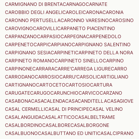
CARMIGNANO DI BRENTA
CARNAGO
CARNATE
CAROBBIO DEGLI ANGELI
CAROLEI
CARONA
CARONIA
CARONNO PERTUSELLA
CARONNO VARESINO
CAROSINO
CAROVIGNO
CAROVILLI
CARPANETO PIACENTINO
CARPANZANO
CARPASIO
CARPEGNA
CARPENEDOLO
CARPENETO
CARPI
CARPIANO
CARPIGNANO SALENTINO
CARPIGNANO SESIA
CARPINETI
CARPINETO DELLA NORA
CARPINETO ROMANO
CARPINETO SINELLO
CARPINO
CARPINONE
CARRARA
CARRE'
CARREGA LIGURE
CARRO
CARRODANO
CARROSIO
CARRU'
CARSOLI
CARTIGLIANO
CARTIGNANO
CARTOCETO
CARTOSIO
CARTURA
CARUGATE
CARUGO
CARUNCHIO
CARVICO
CARZANO
CASABONA
CASACALENDA
CASACANDITELLA
CASAGIOVE
CASAL CERMELLI
CASAL DI PRINCIPE
CASAL VELINO
CASALANGUIDA
CASALATTICO
CASALBELTRAME
CASALBORDINO
CASALBORE
CASALBORGONE
CASALBUONO
CASALBUTTANO ED UNITI
CASALCIPRANO