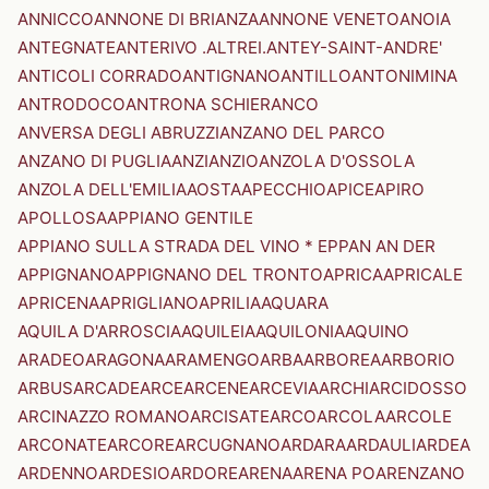
ANNICCO
ANNONE DI BRIANZA
ANNONE VENETO
ANOIA
ANTEGNATE
ANTERIVO .ALTREI.
ANTEY-SAINT-ANDRE'
ANTICOLI CORRADO
ANTIGNANO
ANTILLO
ANTONIMINA
ANTRODOCO
ANTRONA SCHIERANCO
ANVERSA DEGLI ABRUZZI
ANZANO DEL PARCO
ANZANO DI PUGLIA
ANZI
ANZIO
ANZOLA D'OSSOLA
ANZOLA DELL'EMILIA
AOSTA
APECCHIO
APICE
APIRO
APOLLOSA
APPIANO GENTILE
APPIANO SULLA STRADA DEL VINO * EPPAN AN DER
APPIGNANO
APPIGNANO DEL TRONTO
APRICA
APRICALE
APRICENA
APRIGLIANO
APRILIA
AQUARA
AQUILA D'ARROSCIA
AQUILEIA
AQUILONIA
AQUINO
ARADEO
ARAGONA
ARAMENGO
ARBA
ARBOREA
ARBORIO
ARBUS
ARCADE
ARCE
ARCENE
ARCEVIA
ARCHI
ARCIDOSSO
ARCINAZZO ROMANO
ARCISATE
ARCO
ARCOLA
ARCOLE
ARCONATE
ARCORE
ARCUGNANO
ARDARA
ARDAULI
ARDEA
ARDENNO
ARDESIO
ARDORE
ARENA
ARENA PO
ARENZANO