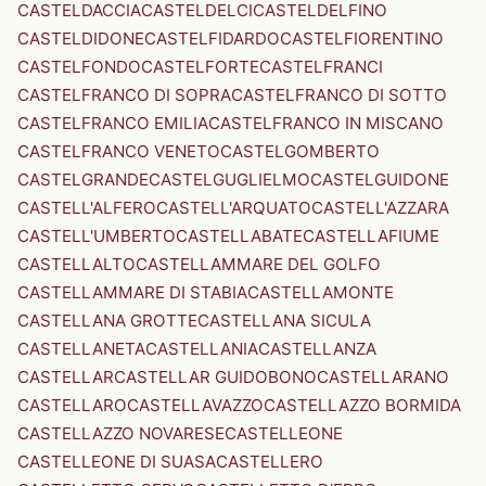
CASTELDACCIA
CASTELDELCI
CASTELDELFINO
CASTELDIDONE
CASTELFIDARDO
CASTELFIORENTINO
CASTELFONDO
CASTELFORTE
CASTELFRANCI
CASTELFRANCO DI SOPRA
CASTELFRANCO DI SOTTO
CASTELFRANCO EMILIA
CASTELFRANCO IN MISCANO
CASTELFRANCO VENETO
CASTELGOMBERTO
CASTELGRANDE
CASTELGUGLIELMO
CASTELGUIDONE
CASTELL'ALFERO
CASTELL'ARQUATO
CASTELL'AZZARA
CASTELL'UMBERTO
CASTELLABATE
CASTELLAFIUME
CASTELLALTO
CASTELLAMMARE DEL GOLFO
CASTELLAMMARE DI STABIA
CASTELLAMONTE
CASTELLANA GROTTE
CASTELLANA SICULA
CASTELLANETA
CASTELLANIA
CASTELLANZA
CASTELLAR
CASTELLAR GUIDOBONO
CASTELLARANO
CASTELLARO
CASTELLAVAZZO
CASTELLAZZO BORMIDA
CASTELLAZZO NOVARESE
CASTELLEONE
CASTELLEONE DI SUASA
CASTELLERO