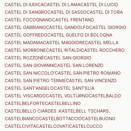
CASTEL DI IUDICA
CASTEL DI LAMA
CASTEL DI LUCIO
CASTEL DI SANGRO
CASTEL DI SASSO
CASTEL DI TORA
CASTEL FOCOGNANO
CASTEL FRENTANO
CASTEL GABBIANO
CASTEL GANDOLFO
CASTEL GIORGIO
CASTEL GOFFREDO
CASTEL GUELFO DI BOLOGNA
CASTEL MADAMA
CASTEL MAGGIORE
CASTEL MELLA
CASTEL MORRONE
CASTEL RITALDI
CASTEL ROCCHERO
CASTEL ROZZONE
CASTEL SAN GIORGIO
CASTEL SAN GIOVANNI
CASTEL SAN LORENZO
CASTEL SAN NICCOLO'
CASTEL SAN PIETRO ROMANO
CASTEL SAN PIETRO TERME
CASTEL SAN VINCENZO
CASTEL SANT'ANGELO
CASTEL SANT'ELIA
CASTEL VISCARDO
CASTEL VOLTURNO
CASTELBALDO
CASTELBELFORTE
CASTELBELLINO
CASTELBELLO CIARDES .KASTELBELL TSCHARS.
CASTELBIANCO
CASTELBOTTACCIO
CASTELBUONO
CASTELCIVITA
CASTELCOVATI
CASTELCUCCO