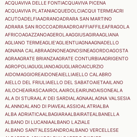
ACQUAVIVA DELLE FONTI
ACQUAVIVA PICENA
ACQUAVIVA PLATANI
ACQUEDOLCI
ACQUI TERME
ACRI
ACUTO
ADELFIA
ADRANO
ADRARA SAN MARTINO
ADRARA SAN ROCCO
ADRIA
ADRO
AFFI
AFFILE
AFRAGOLA
AFRICO
AGAZZANO
AGEROLA
AGGIUS
AGIRA
AGLIANA
AGLIANO TERME
AGLIE'
AGLIENTU
AGNA
AGNADELLO
AGNANA CALABRA
AGNONE
AGNOSINE
AGORDO
AGOSTA
AGRA
AGRATE BRIANZA
AGRATE CONTURBIA
AGRIGENTO
AGROPOLI
AGUGLIANO
AGUGLIARO
AICURZIO
AIDOMAGGIORE
AIDONE
AIELLI
AIELLO CALABRO
AIELLO DEL FRIULI
AIELLO DEL SABATO
AIETA
AILANO
AILOCHE
AIRASCA
AIROLA
AIROLE
AIRUNO
AISONE
ALA
ALA DI STURA
ALA' DEI SARDI
ALAGNA
ALAGNA VALSESIA
ALANNO
ALANO DI PIAVE
ALASSIO
ALATRI
ALBA
ALBA ADRIATICA
ALBAGIARA
ALBAIRATE
ALBANELLA
ALBANO DI LUCANIA
ALBANO LAZIALE
ALBANO SANT'ALESSANDRO
ALBANO VERCELLESE