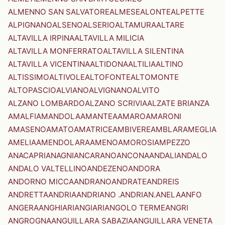
ALMENNO SAN SALVATORE
ALMESE
ALONTE
ALPETTE
ALPIGNANO
ALSENO
ALSERIO
ALTAMURA
ALTARE
ALTAVILLA IRPINA
ALTAVILLA MILICIA
ALTAVILLA MONFERRATO
ALTAVILLA SILENTINA
ALTAVILLA VICENTINA
ALTIDONA
ALTILIA
ALTINO
ALTISSIMO
ALTIVOLE
ALTOFONTE
ALTOMONTE
ALTOPASCIO
ALVIANO
ALVIGNANO
ALVITO
ALZANO LOMBARDO
ALZANO SCRIVIA
ALZATE BRIANZA
AMALFI
AMANDOLA
AMANTEA
AMARO
AMARONI
AMASENO
AMATO
AMATRICE
AMBIVERE
AMBLAR
AMEGLIA
AMELIA
AMENDOLARA
AMENO
AMOROSI
AMPEZZO
ANACAPRI
ANAGNI
ANCARANO
ANCONA
ANDALI
ANDALO
ANDALO VALTELLINO
ANDEZENO
ANDORA
ANDORNO MICCA
ANDRANO
ANDRATE
ANDREIS
ANDRETTA
ANDRIA
ANDRIANO .ANDRIAN.
ANELA
ANFO
ANGERA
ANGHIARI
ANGIARI
ANGOLO TERME
ANGRI
ANGROGNA
ANGUILLARA SABAZIA
ANGUILLARA VENETA