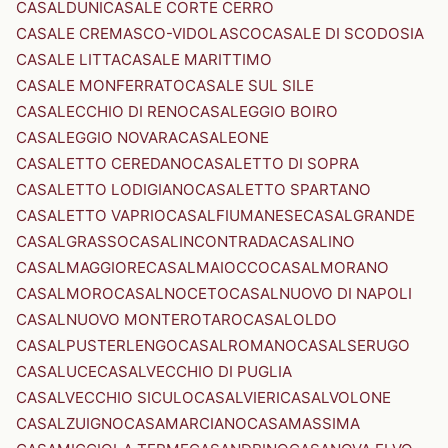
CASALDUNI
CASALE CORTE CERRO
CASALE CREMASCO-VIDOLASCO
CASALE DI SCODOSIA
CASALE LITTA
CASALE MARITTIMO
CASALE MONFERRATO
CASALE SUL SILE
CASALECCHIO DI RENO
CASALEGGIO BOIRO
CASALEGGIO NOVARA
CASALEONE
CASALETTO CEREDANO
CASALETTO DI SOPRA
CASALETTO LODIGIANO
CASALETTO SPARTANO
CASALETTO VAPRIO
CASALFIUMANESE
CASALGRANDE
CASALGRASSO
CASALINCONTRADA
CASALINO
CASALMAGGIORE
CASALMAIOCCO
CASALMORANO
CASALMORO
CASALNOCETO
CASALNUOVO DI NAPOLI
CASALNUOVO MONTEROTARO
CASALOLDO
CASALPUSTERLENGO
CASALROMANO
CASALSERUGO
CASALUCE
CASALVECCHIO DI PUGLIA
CASALVECCHIO SICULO
CASALVIERI
CASALVOLONE
CASALZUIGNO
CASAMARCIANO
CASAMASSIMA