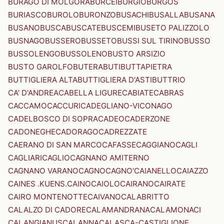
BURAGO DI MOLGORA
BURCEI
BURGIO
BURGOS
BURIASCO
BUROLO
BURONZO
BUSACHI
BUSALLA
BUSANA
BUSANO
BUSCA
BUSCATE
BUSCEMI
BUSETO PALIZZOLO
BUSNAGO
BUSSERO
BUSSETO
BUSSI SUL TIRINO
BUSSO
BUSSOLENGO
BUSSOLENO
BUSTO ARSIZIO
BUSTO GAROLFO
BUTERA
BUTI
BUTTAPIETRA
BUTTIGLIERA ALTA
BUTTIGLIERA D'ASTI
BUTTRIO
CA' D'ANDREA
CABELLA LIGURE
CABIATE
CABRAS
CACCAMO
CACCURI
CADEGLIANO-VICONAGO
CADELBOSCO DI SOPRA
CADEO
CADERZONE
CADONEGHE
CADORAGO
CADREZZATE
CAERANO DI SAN MARCO
CAFASSE
CAGGIANO
CAGLI
CAGLIARI
CAGLIO
CAGNANO AMITERNO
CAGNANO VARANO
CAGNO
CAGNO'
CAIANELLO
CAIAZZO
CAINES .KUENS.
CAINO
CAIOLO
CAIRANO
CAIRATE
CAIRO MONTENOTTE
CAIVANO
CALABRITTO
CALALZO DI CADORE
CALAMANDRANA
CALAMONACI
CALANGIANUS
CALANNA
CALASCA-CASTIGLIONE