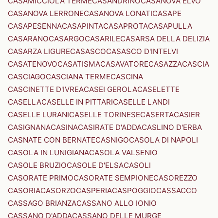
CASAMICCIOLA TERME
CASANDRINO
CASANOVA ELVO
CASANOVA LERRONE
CASANOVA LONATI
CASAPE
CASAPESENNA
CASAPINTA
CASAPROTA
CASAPULLA
CASARANO
CASARGO
CASARILE
CASARSA DELLA DELIZIA
CASARZA LIGURE
CASASCO
CASASCO D'INTELVI
CASATENOVO
CASATISMA
CASAVATORE
CASAZZA
CASCIA
CASCIAGO
CASCIANA TERME
CASCINA
CASCINETTE D'IVREA
CASEI GEROLA
CASELETTE
CASELLA
CASELLE IN PITTARI
CASELLE LANDI
CASELLE LURANI
CASELLE TORINESE
CASERTA
CASIER
CASIGNANA
CASINA
CASIRATE D'ADDA
CASLINO D'ERBA
CASNATE CON BERNATE
CASNIGO
CASOLA DI NAPOLI
CASOLA IN LUNIGIANA
CASOLA VALSENIO
CASOLE BRUZIO
CASOLE D'ELSA
CASOLI
CASORATE PRIMO
CASORATE SEMPIONE
CASOREZZO
CASORIA
CASORZO
CASPERIA
CASPOGGIO
CASSACCO
CASSAGO BRIANZA
CASSANO ALLO IONIO
CASSANO D'ADDA
CASSANO DELLE MURGE