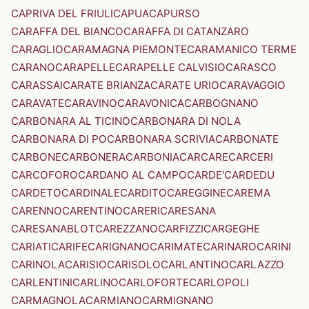
CAPRIVA DEL FRIULI
CAPUA
CAPURSO
CARAFFA DEL BIANCO
CARAFFA DI CATANZARO
CARAGLIO
CARAMAGNA PIEMONTE
CARAMANICO TERME
CARANO
CARAPELLE
CARAPELLE CALVISIO
CARASCO
CARASSAI
CARATE BRIANZA
CARATE URIO
CARAVAGGIO
CARAVATE
CARAVINO
CARAVONICA
CARBOGNANO
CARBONARA AL TICINO
CARBONARA DI NOLA
CARBONARA DI PO
CARBONARA SCRIVIA
CARBONATE
CARBONE
CARBONERA
CARBONIA
CARCARE
CARCERI
CARCOFORO
CARDANO AL CAMPO
CARDE'
CARDEDU
CARDETO
CARDINALE
CARDITO
CAREGGINE
CAREMA
CARENNO
CARENTINO
CARERI
CARESANA
CARESANABLOT
CAREZZANO
CARFIZZI
CARGEGHE
CARIATI
CARIFE
CARIGNANO
CARIMATE
CARINARO
CARINI
CARINOLA
CARISIO
CARISOLO
CARLANTINO
CARLAZZO
CARLENTINI
CARLINO
CARLOFORTE
CARLOPOLI
CARMAGNOLA
CARMIANO
CARMIGNANO