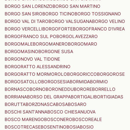
BORGO SAN LORENZO
BORGO SAN MARTINO
BORGO SAN SIRO
BORGO TICINO
BORGO TOSSIGNANO
BORGO VAL DI TARO
BORGO VALSUGANA
BORGO VELINO
BORGO VERCELLI
BORGOFORTE
BORGOFRANCO D'IVREA
BORGOFRANCO SUL PO
BORGOLAVEZZARO
BORGOMALE
BORGOMANERO
BORGOMARO
BORGOMASINO
BORGONE SUSA
BORGONOVO VAL TIDONE
BORGORATTO ALESSANDRINO
BORGORATTO MORMOROLO
BORGORICCO
BORGOROSE
BORGOSATOLLO
BORGOSESIA
BORMIDA
BORMIO
BORNASCO
BORNO
BORONEDDU
BORORE
BORRELLO
BORRIANA
BORSO DEL GRAPPA
BORTIGALI
BORTIGIADAS
BORUTTA
BORZONASCA
BOSA
BOSARO
BOSCHI SANT'ANNA
BOSCO CHIESANUOVA
BOSCO MARENGO
BOSCONERO
BOSCOREALE
BOSCOTRECASE
BOSENTINO
BOSIA
BOSIO