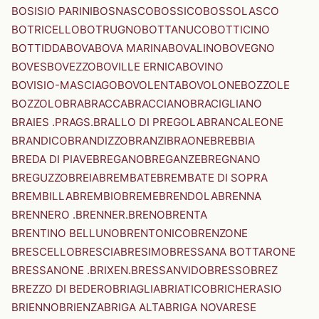
BOSISIO PARINI
BOSNASCO
BOSSICO
BOSSOLASCO
BOTRICELLO
BOTRUGNO
BOTTANUCO
BOTTICINO
BOTTIDDA
BOVA
BOVA MARINA
BOVALINO
BOVEGNO
BOVES
BOVEZZO
BOVILLE ERNICA
BOVINO
BOVISIO-MASCIAGO
BOVOLENTA
BOVOLONE
BOZZOLE
BOZZOLO
BRA
BRACCA
BRACCIANO
BRACIGLIANO
BRAIES .PRAGS.
BRALLO DI PREGOLA
BRANCALEONE
BRANDICO
BRANDIZZO
BRANZI
BRAONE
BREBBIA
BREDA DI PIAVE
BREGANO
BREGANZE
BREGNANO
BREGUZZO
BREIA
BREMBATE
BREMBATE DI SOPRA
BREMBILLA
BREMBIO
BREME
BRENDOLA
BRENNA
BRENNERO .BRENNER.
BRENO
BRENTA
BRENTINO BELLUNO
BRENTONICO
BRENZONE
BRESCELLO
BRESCIA
BRESIMO
BRESSANA BOTTARONE
BRESSANONE .BRIXEN.
BRESSANVIDO
BRESSO
BREZ
BREZZO DI BEDERO
BRIAGLIA
BRIATICO
BRICHERASIO
BRIENNO
BRIENZA
BRIGA ALTA
BRIGA NOVARESE