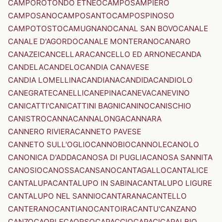
CAMPOROTONDO ETNEO
CAMPOSAMPIERO
CAMPOSANO
CAMPOSANTO
CAMPOSPINOSO
CAMPOTOSTO
CAMUGNANO
CANAL SAN BOVO
CANALE
CANALE D'AGORDO
CANALE MONTERANO
CANARO
CANAZEI
CANCELLARA
CANCELLO ED ARNONE
CANDA
CANDELA
CANDELO
CANDIA CANAVESE
CANDIA LOMELLINA
CANDIANA
CANDIDA
CANDIOLO
CANEGRATE
CANELLI
CANEPINA
CANEVA
CANEVINO
CANICATTI'
CANICATTINI BAGNI
CANINO
CANISCHIO
CANISTRO
CANNA
CANNALONGA
CANNARA
CANNERO RIVIERA
CANNETO PAVESE
CANNETO SULL'OGLIO
CANNOBIO
CANNOLE
CANOLO
CANONICA D'ADDA
CANOSA DI PUGLIA
CANOSA SANNITA
CANOSIO
CANOSSA
CANSANO
CANTAGALLO
CANTALICE
CANTALUPA
CANTALUPO IN SABINA
CANTALUPO LIGURE
CANTALUPO NEL SANNIO
CANTARANA
CANTELLO
CANTERANO
CANTIANO
CANTOIRA
CANTU'
CANZANO
CANZO
CAORLE
CAORSO
CAPACCIO
CAPACI
CAPALBIO