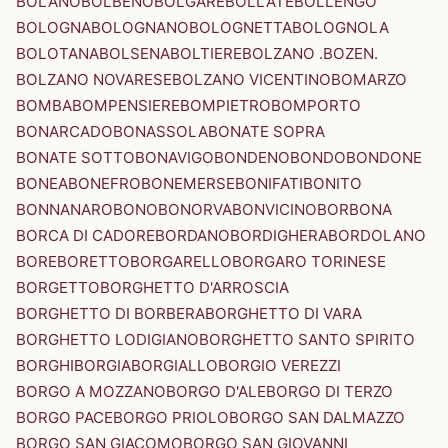
BOLANO
BOLBENO
BOLGARE
BOLLATE
BOLLENGO
BOLOGNA
BOLOGNANO
BOLOGNETTA
BOLOGNOLA
BOLOTANA
BOLSENA
BOLTIERE
BOLZANO .BOZEN.
BOLZANO NOVARESE
BOLZANO VICENTINO
BOMARZO
BOMBA
BOMPENSIERE
BOMPIETRO
BOMPORTO
BONARCADO
BONASSOLA
BONATE SOPRA
BONATE SOTTO
BONAVIGO
BONDENO
BONDO
BONDONE
BONEA
BONEFRO
BONEMERSE
BONIFATI
BONITO
BONNANARO
BONO
BONORVA
BONVICINO
BORBONA
BORCA DI CADORE
BORDANO
BORDIGHERA
BORDOLANO
BORE
BORETTO
BORGARELLO
BORGARO TORINESE
BORGETTO
BORGHETTO D'ARROSCIA
BORGHETTO DI BORBERA
BORGHETTO DI VARA
BORGHETTO LODIGIANO
BORGHETTO SANTO SPIRITO
BORGHI
BORGIA
BORGIALLO
BORGIO VEREZZI
BORGO A MOZZANO
BORGO D'ALE
BORGO DI TERZO
BORGO PACE
BORGO PRIOLO
BORGO SAN DALMAZZO
BORGO SAN GIACOMO
BORGO SAN GIOVANNI