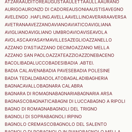
ATZARA
AUDITORE
AUGUSTA
AULETTA
AULLA
AURANO
AURIGO
AURONZO DI CADORE
AUSONIA
AUSTIS
AVEGNO
AVELENGO .HAFLING.
AVELLA
AVELLINO
AVERARA
AVERSA
AVETRANA
AVEZZANO
AVIANO
AVIATICO
AVIGLIANA
AVIGLIANO
AVIGLIANO UMBRO
AVIO
AVISE
AVOLA
AVOLASCA
AYAS
AYMAVILLES
AZEGLIO
AZZANELLO
AZZANO D'ASTI
AZZANO DECIMO
AZZANO MELLA
AZZANO SAN PAOLO
AZZATE
AZZIO
AZZONE
BACENO
BACOLI
BADALUCCO
BADESI
BADIA .ABTEI.
BADIA CALAVENA
BADIA PAVESE
BADIA POLESINE
BADIA TEDALDA
BADOLATO
BAGALADI
BAGHERIA
BAGNACAVALLO
BAGNARA CALABRA
BAGNARA DI ROMAGNA
BAGNARIA
BAGNARIA ARSA
BAGNASCO
BAGNATICA
BAGNI DI LUCCA
BAGNO A RIPOLI
BAGNO DI ROMAGNA
BAGNOLI DEL TRIGNO
BAGNOLI DI SOPRA
BAGNOLI IRPINO
BAGNOLO CREMASCO
BAGNOLO DEL SALENTO
BAGNOLO DI PO
BAGNOLO IN PIANO
BAGNOLO MELLA