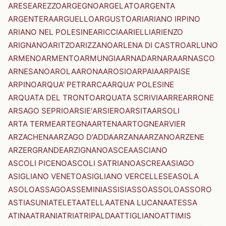
ARESE
AREZZO
ARGEGNO
ARGELATO
ARGENTA
ARGENTERA
ARGUELLO
ARGUSTO
ARI
ARIANO IRPINO
ARIANO NEL POLESINE
ARICCIA
ARIELLI
ARIENZO
ARIGNANO
ARITZO
ARIZZANO
ARLENA DI CASTRO
ARLUNO
ARMENO
ARMENTO
ARMUNGIA
ARNAD
ARNARA
ARNASCO
ARNESANO
AROLA
ARONA
AROSIO
ARPAIA
ARPAISE
ARPINO
ARQUA' PETRARCA
ARQUA' POLESINE
ARQUATA DEL TRONTO
ARQUATA SCRIVIA
ARRE
ARRONE
ARSAGO SEPRIO
ARSIE'
ARSIERO
ARSITA
ARSOLI
ARTA TERME
ARTEGNA
ARTENA
ARTOGNE
ARVIER
ARZACHENA
ARZAGO D'ADDA
ARZANA
ARZANO
ARZENE
ARZERGRANDE
ARZIGNANO
ASCEA
ASCIANO
ASCOLI PICENO
ASCOLI SATRIANO
ASCREA
ASIAGO
ASIGLIANO VENETO
ASIGLIANO VERCELLESE
ASOLA
ASOLO
ASSAGO
ASSEMINI
ASSISI
ASSO
ASSOLO
ASSORO
ASTI
ASUNI
ATELETA
ATELLA
ATENA LUCANA
ATESSA
ATINA
ATRANI
ATRI
ATRIPALDA
ATTIGLIANO
ATTIMIS