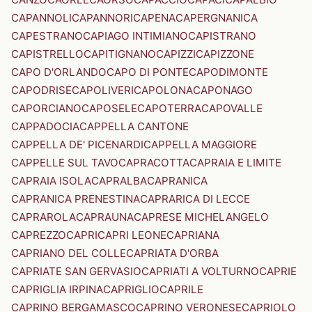
CAPANNOLI
CAPANNORI
CAPENA
CAPERGNANICA
CAPESTRANO
CAPIAGO INTIMIANO
CAPISTRANO
CAPISTRELLO
CAPITIGNANO
CAPIZZI
CAPIZZONE
CAPO D'ORLANDO
CAPO DI PONTE
CAPODIMONTE
CAPODRISE
CAPOLIVERI
CAPOLONA
CAPONAGO
CAPORCIANO
CAPOSELE
CAPOTERRA
CAPOVALLE
CAPPADOCIA
CAPPELLA CANTONE
CAPPELLA DE' PICENARDI
CAPPELLA MAGGIORE
CAPPELLE SUL TAVO
CAPRACOTTA
CAPRAIA E LIMITE
CAPRAIA ISOLA
CAPRALBA
CAPRANICA
CAPRANICA PRENESTINA
CAPRARICA DI LECCE
CAPRAROLA
CAPRAUNA
CAPRESE MICHELANGELO
CAPREZZO
CAPRI
CAPRI LEONE
CAPRIANA
CAPRIANO DEL COLLE
CAPRIATA D'ORBA
CAPRIATE SAN GERVASIO
CAPRIATI A VOLTURNO
CAPRIE
CAPRIGLIA IRPINA
CAPRIGLIO
CAPRILE
CAPRINO BERGAMASCO
CAPRINO VERONESE
CAPRIOLO