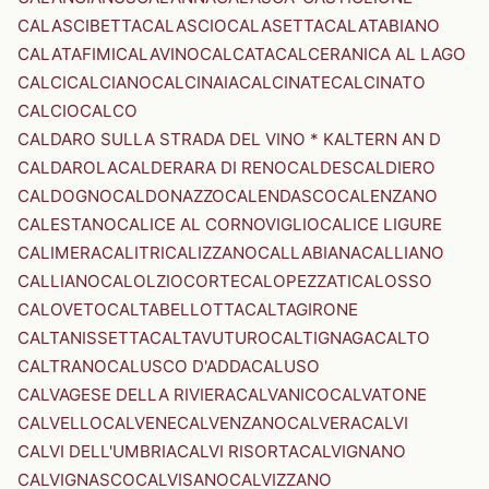
CALASCIBETTA
CALASCIO
CALASETTA
CALATABIANO
CALATAFIMI
CALAVINO
CALCATA
CALCERANICA AL LAGO
CALCI
CALCIANO
CALCINAIA
CALCINATE
CALCINATO
CALCIO
CALCO
CALDARO SULLA STRADA DEL VINO * KALTERN AN D
CALDAROLA
CALDERARA DI RENO
CALDES
CALDIERO
CALDOGNO
CALDONAZZO
CALENDASCO
CALENZANO
CALESTANO
CALICE AL CORNOVIGLIO
CALICE LIGURE
CALIMERA
CALITRI
CALIZZANO
CALLABIANA
CALLIANO
CALLIANO
CALOLZIOCORTE
CALOPEZZATI
CALOSSO
CALOVETO
CALTABELLOTTA
CALTAGIRONE
CALTANISSETTA
CALTAVUTURO
CALTIGNAGA
CALTO
CALTRANO
CALUSCO D'ADDA
CALUSO
CALVAGESE DELLA RIVIERA
CALVANICO
CALVATONE
CALVELLO
CALVENE
CALVENZANO
CALVERA
CALVI
CALVI DELL'UMBRIA
CALVI RISORTA
CALVIGNANO
CALVIGNASCO
CALVISANO
CALVIZZANO