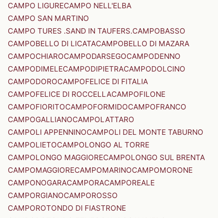
CAMPO LIGURE
CAMPO NELL'ELBA
CAMPO SAN MARTINO
CAMPO TURES .SAND IN TAUFERS.
CAMPOBASSO
CAMPOBELLO DI LICATA
CAMPOBELLO DI MAZARA
CAMPOCHIARO
CAMPODARSEGO
CAMPODENNO
CAMPODIMELE
CAMPODIPIETRA
CAMPODOLCINO
CAMPODORO
CAMPOFELICE DI FITALIA
CAMPOFELICE DI ROCCELLA
CAMPOFILONE
CAMPOFIORITO
CAMPOFORMIDO
CAMPOFRANCO
CAMPOGALLIANO
CAMPOLATTARO
CAMPOLI APPENNINO
CAMPOLI DEL MONTE TABURNO
CAMPOLIETO
CAMPOLONGO AL TORRE
CAMPOLONGO MAGGIORE
CAMPOLONGO SUL BRENTA
CAMPOMAGGIORE
CAMPOMARINO
CAMPOMORONE
CAMPONOGARA
CAMPORA
CAMPOREALE
CAMPORGIANO
CAMPOROSSO
CAMPOROTONDO DI FIASTRONE