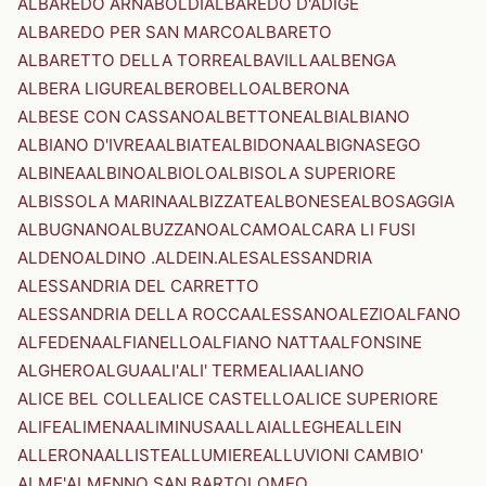
ALBAREDO ARNABOLDI
ALBAREDO D'ADIGE
ALBAREDO PER SAN MARCO
ALBARETO
ALBARETTO DELLA TORRE
ALBAVILLA
ALBENGA
ALBERA LIGURE
ALBEROBELLO
ALBERONA
ALBESE CON CASSANO
ALBETTONE
ALBI
ALBIANO
ALBIANO D'IVREA
ALBIATE
ALBIDONA
ALBIGNASEGO
ALBINEA
ALBINO
ALBIOLO
ALBISOLA SUPERIORE
ALBISSOLA MARINA
ALBIZZATE
ALBONESE
ALBOSAGGIA
ALBUGNANO
ALBUZZANO
ALCAMO
ALCARA LI FUSI
ALDENO
ALDINO .ALDEIN.
ALES
ALESSANDRIA
ALESSANDRIA DEL CARRETTO
ALESSANDRIA DELLA ROCCA
ALESSANO
ALEZIO
ALFANO
ALFEDENA
ALFIANELLO
ALFIANO NATTA
ALFONSINE
ALGHERO
ALGUA
ALI'
ALI' TERME
ALIA
ALIANO
ALICE BEL COLLE
ALICE CASTELLO
ALICE SUPERIORE
ALIFE
ALIMENA
ALIMINUSA
ALLAI
ALLEGHE
ALLEIN
ALLERONA
ALLISTE
ALLUMIERE
ALLUVIONI CAMBIO'
ALME'
ALMENNO SAN BARTOLOMEO