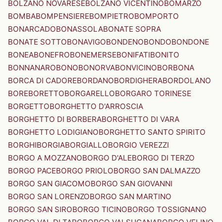
BOLZANO NOVARESE
BOLZANO VICENTINO
BOMARZO
BOMBA
BOMPENSIERE
BOMPIETRO
BOMPORTO
BONARCADO
BONASSOLA
BONATE SOPRA
BONATE SOTTO
BONAVIGO
BONDENO
BONDO
BONDONE
BONEA
BONEFRO
BONEMERSE
BONIFATI
BONITO
BONNANARO
BONO
BONORVA
BONVICINO
BORBONA
BORCA DI CADORE
BORDANO
BORDIGHERA
BORDOLANO
BORE
BORETTO
BORGARELLO
BORGARO TORINESE
BORGETTO
BORGHETTO D'ARROSCIA
BORGHETTO DI BORBERA
BORGHETTO DI VARA
BORGHETTO LODIGIANO
BORGHETTO SANTO SPIRITO
BORGHI
BORGIA
BORGIALLO
BORGIO VEREZZI
BORGO A MOZZANO
BORGO D'ALE
BORGO DI TERZO
BORGO PACE
BORGO PRIOLO
BORGO SAN DALMAZZO
BORGO SAN GIACOMO
BORGO SAN GIOVANNI
BORGO SAN LORENZO
BORGO SAN MARTINO
BORGO SAN SIRO
BORGO TICINO
BORGO TOSSIGNANO