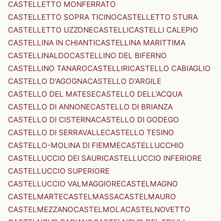
CASTELLETTO MONFERRATO
CASTELLETTO SOPRA TICINO
CASTELLETTO STURA
CASTELLETTO UZZONE
CASTELLI
CASTELLI CALEPIO
CASTELLINA IN CHIANTI
CASTELLINA MARITTIMA
CASTELLINALDO
CASTELLINO DEL BIFERNO
CASTELLINO TANARO
CASTELLIRI
CASTELLO CABIAGLIO
CASTELLO D'AGOGNA
CASTELLO D'ARGILE
CASTELLO DEL MATESE
CASTELLO DELL'ACQUA
CASTELLO DI ANNONE
CASTELLO DI BRIANZA
CASTELLO DI CISTERNA
CASTELLO DI GODEGO
CASTELLO DI SERRAVALLE
CASTELLO TESINO
CASTELLO-MOLINA DI FIEMME
CASTELLUCCHIO
CASTELLUCCIO DEI SAURI
CASTELLUCCIO INFERIORE
CASTELLUCCIO SUPERIORE
CASTELLUCCIO VALMAGGIORE
CASTELMAGNO
CASTELMARTE
CASTELMASSA
CASTELMAURO
CASTELMEZZANO
CASTELMOLA
CASTELNOVETTO