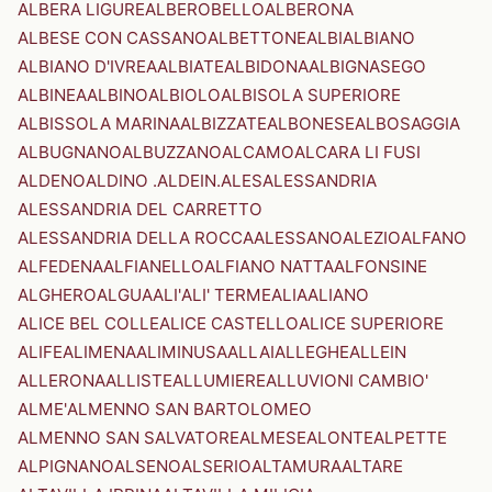
ALBERA LIGURE
ALBEROBELLO
ALBERONA
ALBESE CON CASSANO
ALBETTONE
ALBI
ALBIANO
ALBIANO D'IVREA
ALBIATE
ALBIDONA
ALBIGNASEGO
ALBINEA
ALBINO
ALBIOLO
ALBISOLA SUPERIORE
ALBISSOLA MARINA
ALBIZZATE
ALBONESE
ALBOSAGGIA
ALBUGNANO
ALBUZZANO
ALCAMO
ALCARA LI FUSI
ALDENO
ALDINO .ALDEIN.
ALES
ALESSANDRIA
ALESSANDRIA DEL CARRETTO
ALESSANDRIA DELLA ROCCA
ALESSANO
ALEZIO
ALFANO
ALFEDENA
ALFIANELLO
ALFIANO NATTA
ALFONSINE
ALGHERO
ALGUA
ALI'
ALI' TERME
ALIA
ALIANO
ALICE BEL COLLE
ALICE CASTELLO
ALICE SUPERIORE
ALIFE
ALIMENA
ALIMINUSA
ALLAI
ALLEGHE
ALLEIN
ALLERONA
ALLISTE
ALLUMIERE
ALLUVIONI CAMBIO'
ALME'
ALMENNO SAN BARTOLOMEO
ALMENNO SAN SALVATORE
ALMESE
ALONTE
ALPETTE
ALPIGNANO
ALSENO
ALSERIO
ALTAMURA
ALTARE