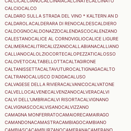
CALCI
CALCIANO
CALCINAIA
CALCINATE
CALCINATO
CALCIO
CALCO
CALDARO SULLA STRADA DEL VINO * KALTERN AN D
CALDAROLA
CALDERARA DI RENO
CALDES
CALDIERO
CALDOGNO
CALDONAZZO
CALENDASCO
CALENZANO
CALESTANO
CALICE AL CORNOVIGLIO
CALICE LIGURE
CALIMERA
CALITRI
CALIZZANO
CALLABIANA
CALLIANO
CALLIANO
CALOLZIOCORTE
CALOPEZZATI
CALOSSO
CALOVETO
CALTABELLOTTA
CALTAGIRONE
CALTANISSETTA
CALTAVUTURO
CALTIGNAGA
CALTO
CALTRANO
CALUSCO D'ADDA
CALUSO
CALVAGESE DELLA RIVIERA
CALVANICO
CALVATONE
CALVELLO
CALVENE
CALVENZANO
CALVERA
CALVI
CALVI DELL'UMBRIA
CALVI RISORTA
CALVIGNANO
CALVIGNASCO
CALVISANO
CALVIZZANO
CAMAGNA MONFERRATO
CAMAIORE
CAMAIRAGO
CAMANDONA
CAMASTRA
CAMBIAGO
CAMBIANO
CAMBIASCA
CAMBURZANO
CAMERANA
CAMERANO