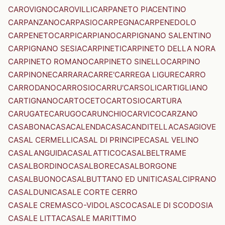
CAROVIGNO
CAROVILLI
CARPANETO PIACENTINO
CARPANZANO
CARPASIO
CARPEGNA
CARPENEDOLO
CARPENETO
CARPI
CARPIANO
CARPIGNANO SALENTINO
CARPIGNANO SESIA
CARPINETI
CARPINETO DELLA NORA
CARPINETO ROMANO
CARPINETO SINELLO
CARPINO
CARPINONE
CARRARA
CARRE'
CARREGA LIGURE
CARRO
CARRODANO
CARROSIO
CARRU'
CARSOLI
CARTIGLIANO
CARTIGNANO
CARTOCETO
CARTOSIO
CARTURA
CARUGATE
CARUGO
CARUNCHIO
CARVICO
CARZANO
CASABONA
CASACALENDA
CASACANDITELLA
CASAGIOVE
CASAL CERMELLI
CASAL DI PRINCIPE
CASAL VELINO
CASALANGUIDA
CASALATTICO
CASALBELTRAME
CASALBORDINO
CASALBORE
CASALBORGONE
CASALBUONO
CASALBUTTANO ED UNITI
CASALCIPRANO
CASALDUNI
CASALE CORTE CERRO
CASALE CREMASCO-VIDOLASCO
CASALE DI SCODOSIA
CASALE LITTA
CASALE MARITTIMO