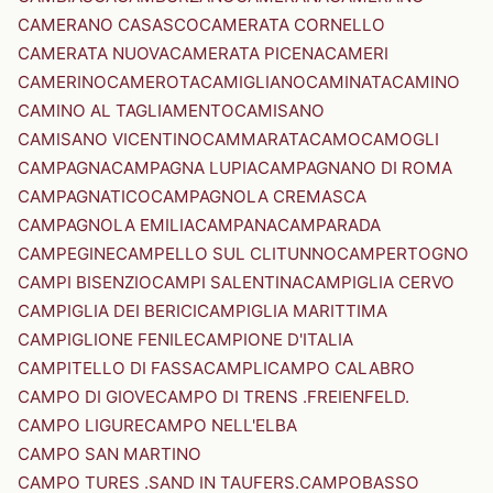
CAMERANO CASASCO
CAMERATA CORNELLO
CAMERATA NUOVA
CAMERATA PICENA
CAMERI
CAMERINO
CAMEROTA
CAMIGLIANO
CAMINATA
CAMINO
CAMINO AL TAGLIAMENTO
CAMISANO
CAMISANO VICENTINO
CAMMARATA
CAMO
CAMOGLI
CAMPAGNA
CAMPAGNA LUPIA
CAMPAGNANO DI ROMA
CAMPAGNATICO
CAMPAGNOLA CREMASCA
CAMPAGNOLA EMILIA
CAMPANA
CAMPARADA
CAMPEGINE
CAMPELLO SUL CLITUNNO
CAMPERTOGNO
CAMPI BISENZIO
CAMPI SALENTINA
CAMPIGLIA CERVO
CAMPIGLIA DEI BERICI
CAMPIGLIA MARITTIMA
CAMPIGLIONE FENILE
CAMPIONE D'ITALIA
CAMPITELLO DI FASSA
CAMPLI
CAMPO CALABRO
CAMPO DI GIOVE
CAMPO DI TRENS .FREIENFELD.
CAMPO LIGURE
CAMPO NELL'ELBA
CAMPO SAN MARTINO
CAMPO TURES .SAND IN TAUFERS.
CAMPOBASSO