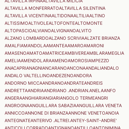
ALTAVILLA IRPINA
ALTAVILLA MILICIA
ALTAVILLA MONFERRATO
ALTAVILLA SILENTINA
ALTAVILLA VICENTINA
ALTIDONA
ALTILIA
ALTINO
ALTISSIMO
ALTIVOLE
ALTOFONTE
ALTOMONTE
ALTOPASCIO
ALVIANO
ALVIGNANO
ALVITO
ALZANO LOMBARDO
ALZANO SCRIVIA
ALZATE BRIANZA
AMALFI
AMANDOLA
AMANTEA
AMARO
AMARONI
AMASENO
AMATO
AMATRICE
AMBIVERE
AMBLAR
AMEGLIA
AMELIA
AMENDOLARA
AMENO
AMOROSI
AMPEZZO
ANACAPRI
ANAGNI
ANCARANO
ANCONA
ANDALI
ANDALO
ANDALO VALTELLINO
ANDEZENO
ANDORA
ANDORNO MICCA
ANDRANO
ANDRATE
ANDREIS
ANDRETTA
ANDRIA
ANDRIANO .ANDRIAN.
ANELA
ANFO
ANGERA
ANGHIARI
ANGIARI
ANGOLO TERME
ANGRI
ANGROGNA
ANGUILLARA SABAZIA
ANGUILLARA VENETA
ANNICCO
ANNONE DI BRIANZA
ANNONE VENETO
ANOIA
ANTEGNATE
ANTERIVO .ALTREI.
ANTEY-SAINT-ANDRE'
ANTICOLI CORRADO
ANTIGNANO
ANTILLO
ANTONIMINA