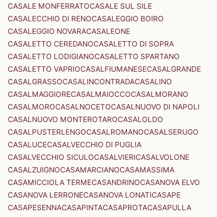
CASALE MONFERRATO
CASALE SUL SILE
CASALECCHIO DI RENO
CASALEGGIO BOIRO
CASALEGGIO NOVARA
CASALEONE
CASALETTO CEREDANO
CASALETTO DI SOPRA
CASALETTO LODIGIANO
CASALETTO SPARTANO
CASALETTO VAPRIO
CASALFIUMANESE
CASALGRANDE
CASALGRASSO
CASALINCONTRADA
CASALINO
CASALMAGGIORE
CASALMAIOCCO
CASALMORANO
CASALMORO
CASALNOCETO
CASALNUOVO DI NAPOLI
CASALNUOVO MONTEROTARO
CASALOLDO
CASALPUSTERLENGO
CASALROMANO
CASALSERUGO
CASALUCE
CASALVECCHIO DI PUGLIA
CASALVECCHIO SICULO
CASALVIERI
CASALVOLONE
CASALZUIGNO
CASAMARCIANO
CASAMASSIMA
CASAMICCIOLA TERME
CASANDRINO
CASANOVA ELVO
CASANOVA LERRONE
CASANOVA LONATI
CASAPE
CASAPESENNA
CASAPINTA
CASAPROTA
CASAPULLA