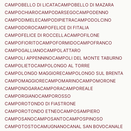
CAMPOBELLO DI LICATA
CAMPOBELLO DI MAZARA
CAMPOCHIARO
CAMPODARSEGO
CAMPODENNO
CAMPODIMELE
CAMPODIPIETRA
CAMPODOLCINO
CAMPODORO
CAMPOFELICE DI FITALIA
CAMPOFELICE DI ROCCELLA
CAMPOFILONE
CAMPOFIORITO
CAMPOFORMIDO
CAMPOFRANCO
CAMPOGALLIANO
CAMPOLATTARO
CAMPOLI APPENNINO
CAMPOLI DEL MONTE TABURNO
CAMPOLIETO
CAMPOLONGO AL TORRE
CAMPOLONGO MAGGIORE
CAMPOLONGO SUL BRENTA
CAMPOMAGGIORE
CAMPOMARINO
CAMPOMORONE
CAMPONOGARA
CAMPORA
CAMPOREALE
CAMPORGIANO
CAMPOROSSO
CAMPOROTONDO DI FIASTRONE
CAMPOROTONDO ETNEO
CAMPOSAMPIERO
CAMPOSANO
CAMPOSANTO
CAMPOSPINOSO
CAMPOTOSTO
CAMUGNANO
CANAL SAN BOVO
CANALE