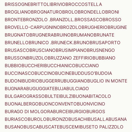
BRISSOGNE
BRITTOLI
BRIVIO
BROCCOSTELLA
BROGLIANO
BROGNATURO
BROLO
BRONDELLO
BRONI
BRONTE
BRONZOLO .BRANZOLL.
BROSSASCO
BROSSO
BROVELLO-CARPUGNINO
BROZOLO
BRUGHERIO
BRUGINE
BRUGNATO
BRUGNERA
BRUINO
BRUMANO
BRUNATE
BRUNELLO
BRUNICO .BRUNECK.
BRUNO
BRUSAPORTO
BRUSASCO
BRUSCIANO
BRUSIMPIANO
BRUSNENGO
BRUSSON
BRUZOLO
BRUZZANO ZEFFIRIO
BUBBIANO
BUBBIO
BUCCHERI
BUCCHIANICO
BUCCIANO
BUCCINASCO
BUCCINO
BUCINE
BUDDUSO'
BUDOIA
BUDONI
BUDRIO
BUGGERRU
BUGGIANO
BUGLIO IN MONTE
BUGNARA
BUGUGGIATE
BUJA
BULCIAGO
BULGAROGRASSO
BULTEI
BULZI
BUONABITACOLO
BUONALBERGO
BUONCONVENTO
BUONVICINO
BURAGO DI MOLGORA
BURCEI
BURGIO
BURGOS
BURIASCO
BUROLO
BURONZO
BUSACHI
BUSALLA
BUSANA
BUSANO
BUSCA
BUSCATE
BUSCEMI
BUSETO PALIZZOLO