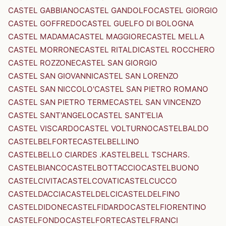
CASTEL GABBIANO
CASTEL GANDOLFO
CASTEL GIORGIO
CASTEL GOFFREDO
CASTEL GUELFO DI BOLOGNA
CASTEL MADAMA
CASTEL MAGGIORE
CASTEL MELLA
CASTEL MORRONE
CASTEL RITALDI
CASTEL ROCCHERO
CASTEL ROZZONE
CASTEL SAN GIORGIO
CASTEL SAN GIOVANNI
CASTEL SAN LORENZO
CASTEL SAN NICCOLO'
CASTEL SAN PIETRO ROMANO
CASTEL SAN PIETRO TERME
CASTEL SAN VINCENZO
CASTEL SANT'ANGELO
CASTEL SANT'ELIA
CASTEL VISCARDO
CASTEL VOLTURNO
CASTELBALDO
CASTELBELFORTE
CASTELBELLINO
CASTELBELLO CIARDES .KASTELBELL TSCHARS.
CASTELBIANCO
CASTELBOTTACCIO
CASTELBUONO
CASTELCIVITA
CASTELCOVATI
CASTELCUCCO
CASTELDACCIA
CASTELDELCI
CASTELDELFINO
CASTELDIDONE
CASTELFIDARDO
CASTELFIORENTINO
CASTELFONDO
CASTELFORTE
CASTELFRANCI