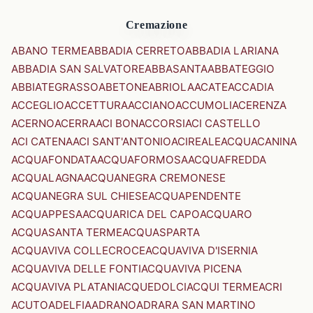
Cremazione
ABANO TERME
ABBADIA CERRETO
ABBADIA LARIANA
ABBADIA SAN SALVATORE
ABBASANTA
ABBATEGGIO
ABBIATEGRASSO
ABETONE
ABRIOLA
ACATE
ACCADIA
ACCEGLIO
ACCETTURA
ACCIANO
ACCUMOLI
ACERENZA
ACERNO
ACERRA
ACI BONACCORSI
ACI CASTELLO
ACI CATENA
ACI SANT'ANTONIO
ACIREALE
ACQUACANINA
ACQUAFONDATA
ACQUAFORMOSA
ACQUAFREDDA
ACQUALAGNA
ACQUANEGRA CREMONESE
ACQUANEGRA SUL CHIESE
ACQUAPENDENTE
ACQUAPPESA
ACQUARICA DEL CAPO
ACQUARO
ACQUASANTA TERME
ACQUASPARTA
ACQUAVIVA COLLECROCE
ACQUAVIVA D'ISERNIA
ACQUAVIVA DELLE FONTI
ACQUAVIVA PICENA
ACQUAVIVA PLATANI
ACQUEDOLCI
ACQUI TERME
ACRI
ACUTO
ADELFIA
ADRANO
ADRARA SAN MARTINO