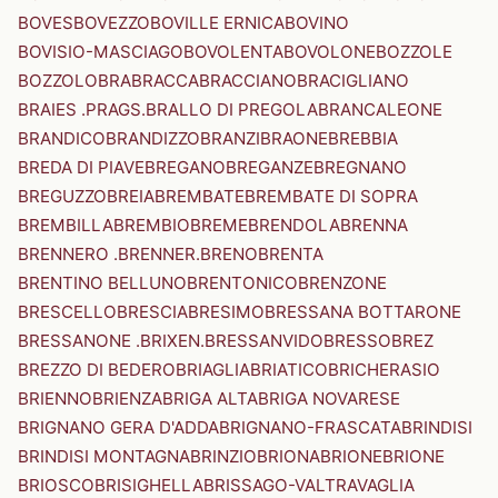
BOVES
BOVEZZO
BOVILLE ERNICA
BOVINO
BOVISIO-MASCIAGO
BOVOLENTA
BOVOLONE
BOZZOLE
BOZZOLO
BRA
BRACCA
BRACCIANO
BRACIGLIANO
BRAIES .PRAGS.
BRALLO DI PREGOLA
BRANCALEONE
BRANDICO
BRANDIZZO
BRANZI
BRAONE
BREBBIA
BREDA DI PIAVE
BREGANO
BREGANZE
BREGNANO
BREGUZZO
BREIA
BREMBATE
BREMBATE DI SOPRA
BREMBILLA
BREMBIO
BREME
BRENDOLA
BRENNA
BRENNERO .BRENNER.
BRENO
BRENTA
BRENTINO BELLUNO
BRENTONICO
BRENZONE
BRESCELLO
BRESCIA
BRESIMO
BRESSANA BOTTARONE
BRESSANONE .BRIXEN.
BRESSANVIDO
BRESSO
BREZ
BREZZO DI BEDERO
BRIAGLIA
BRIATICO
BRICHERASIO
BRIENNO
BRIENZA
BRIGA ALTA
BRIGA NOVARESE
BRIGNANO GERA D'ADDA
BRIGNANO-FRASCATA
BRINDISI
BRINDISI MONTAGNA
BRINZIO
BRIONA
BRIONE
BRIONE
BRIOSCO
BRISIGHELLA
BRISSAGO-VALTRAVAGLIA