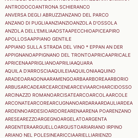
ANTRODOCO
ANTRONA SCHIERANCO
ANVERSA DEGLI ABRUZZI
ANZANO DEL PARCO
ANZANO DI PUGLIA
ANZI
ANZIO
ANZOLA D'OSSOLA
ANZOLA DELL'EMILIA
AOSTA
APECCHIO
APICE
APIRO
APOLLOSA
APPIANO GENTILE
APPIANO SULLA STRADA DEL VINO * EPPAN AN DER
APPIGNANO
APPIGNANO DEL TRONTO
APRICA
APRICALE
APRICENA
APRIGLIANO
APRILIA
AQUARA
AQUILA D'ARROSCIA
AQUILEIA
AQUILONIA
AQUINO
ARADEO
ARAGONA
ARAMENGO
ARBA
ARBOREA
ARBORIO
ARBUS
ARCADE
ARCE
ARCENE
ARCEVIA
ARCHI
ARCIDOSSO
ARCINAZZO ROMANO
ARCISATE
ARCO
ARCOLA
ARCOLE
ARCONATE
ARCORE
ARCUGNANO
ARDARA
ARDAULI
ARDEA
ARDENNO
ARDESIO
ARDORE
ARENA
ARENA PO
ARENZANO
ARESE
AREZZO
ARGEGNO
ARGELATO
ARGENTA
ARGENTERA
ARGUELLO
ARGUSTO
ARI
ARIANO IRPINO
ARIANO NEL POLESINE
ARICCIA
ARIELLI
ARIENZO