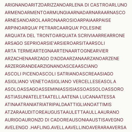
ARIGNANO
ARITZO
ARIZZANO
ARLENA DI CASTRO
ARLUNO
ARMENO
ARMENTO
ARMUNGIA
ARNAD
ARNARA
ARNASCO
ARNESANO
AROLA
ARONA
AROSIO
ARPAIA
ARPAISE
ARPINO
ARQUA' PETRARCA
ARQUA' POLESINE
ARQUATA DEL TRONTO
ARQUATA SCRIVIA
ARRE
ARRONE
ARSAGO SEPRIO
ARSIE'
ARSIERO
ARSITA
ARSOLI
ARTA TERME
ARTEGNA
ARTENA
ARTOGNE
ARVIER
ARZACHENA
ARZAGO D'ADDA
ARZANA
ARZANO
ARZENE
ARZERGRANDE
ARZIGNANO
ASCEA
ASCIANO
ASCOLI PICENO
ASCOLI SATRIANO
ASCREA
ASIAGO
ASIGLIANO VENETO
ASIGLIANO VERCELLESE
ASOLA
ASOLO
ASSAGO
ASSEMINI
ASSISI
ASSO
ASSOLO
ASSORO
ASTI
ASUNI
ATELETA
ATELLA
ATENA LUCANA
ATESSA
ATINA
ATRANI
ATRI
ATRIPALDA
ATTIGLIANO
ATTIMIS
ATZARA
AUDITORE
AUGUSTA
AULETTA
AULLA
AURANO
AURIGO
AURONZO DI CADORE
AUSONIA
AUSTIS
AVEGNO
AVELENGO .HAFLING.
AVELLA
AVELLINO
AVERARA
AVERSA