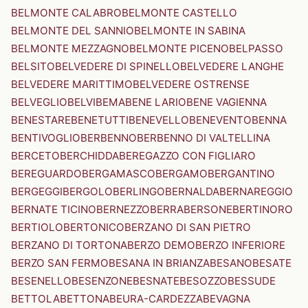
BELMONTE CALABRO
BELMONTE CASTELLO
BELMONTE DEL SANNIO
BELMONTE IN SABINA
BELMONTE MEZZAGNO
BELMONTE PICENO
BELPASSO
BELSITO
BELVEDERE DI SPINELLO
BELVEDERE LANGHE
BELVEDERE MARITTIMO
BELVEDERE OSTRENSE
BELVEGLIO
BELVI
BEMA
BENE LARIO
BENE VAGIENNA
BENESTARE
BENETUTTI
BENEVELLO
BENEVENTO
BENNA
BENTIVOGLIO
BERBENNO
BERBENNO DI VALTELLINA
BERCETO
BERCHIDDA
BEREGAZZO CON FIGLIARO
BEREGUARDO
BERGAMASCO
BERGAMO
BERGANTINO
BERGEGGI
BERGOLO
BERLINGO
BERNALDA
BERNAREGGIO
BERNATE TICINO
BERNEZZO
BERRA
BERSONE
BERTINORO
BERTIOLO
BERTONICO
BERZANO DI SAN PIETRO
BERZANO DI TORTONA
BERZO DEMO
BERZO INFERIORE
BERZO SAN FERMO
BESANA IN BRIANZA
BESANO
BESATE
BESENELLO
BESENZONE
BESNATE
BESOZZO
BESSUDE
BETTOLA
BETTONA
BEURA-CARDEZZA
BEVAGNA