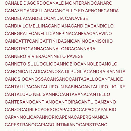
CANALE D'AGORDO
CANALE MONTERANO
CANARO
CANAZEI
CANCELLARA
CANCELLO ED ARNONE
CANDA
CANDELA
CANDELO
CANDIA CANAVESE
CANDIA LOMELLINA
CANDIANA
CANDIDA
CANDIOLO
CANEGRATE
CANELLI
CANEPINA
CANEVA
CANEVINO
CANICATTI'
CANICATTINI BAGNI
CANINO
CANISCHIO
CANISTRO
CANNA
CANNALONGA
CANNARA
CANNERO RIVIERA
CANNETO PAVESE
CANNETO SULL'OGLIO
CANNOBIO
CANNOLE
CANOLO
CANONICA D'ADDA
CANOSA DI PUGLIA
CANOSA SANNITA
CANOSIO
CANOSSA
CANSANO
CANTAGALLO
CANTALICE
CANTALUPA
CANTALUPO IN SABINA
CANTALUPO LIGURE
CANTALUPO NEL SANNIO
CANTARANA
CANTELLO
CANTERANO
CANTIANO
CANTOIRA
CANTU'
CANZANO
CANZO
CAORLE
CAORSO
CAPACCIO
CAPACI
CAPALBIO
CAPANNOLI
CAPANNORI
CAPENA
CAPERGNANICA
CAPESTRANO
CAPIAGO INTIMIANO
CAPISTRANO