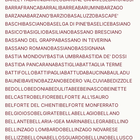
BARRAFRANCA
BARRALI
BARREA
BARUMINI
BARZAGO
BARZANA
BARZANO'
BARZIO
BASALUZZO
BASCAPE'
BASCHI
BASCIANO
BASELGA DI PINE'
BASELICE
BASIANO
BASICO'
BASIGLIO
BASILIANO
BASSANO BRESCIANO
BASSANO DEL GRAPPA
BASSANO IN TEVERINA
BASSANO ROMANO
BASSIANO
BASSIGNANA
BASTIA MONDOVI'
BASTIA UMBRA
BASTIDA DE' DOSSI
BASTIDA PANCARANA
BASTIGLIA
BATTAGLIA TERME
BATTIFOLLO
BATTIPAGLIA
BATTUDA
BAUCINA
BAULADU
BAUNEI
BAVENO
BAZZANO
BEDERO VALCUVIA
BEDIZZOLE
BEDOLLO
BEDONIA
BEDULITA
BEE
BEINASCO
BEINETTE
BELCASTRO
BELFIORE
BELFORTE ALL'ISAURO
BELFORTE DEL CHIENTI
BELFORTE MONFERRATO
BELGIOIOSO
BELGIRATE
BELLA
BELLAGIO
BELLANO
BELLANTE
BELLARIA-IGEA MARINA
BELLEGRA
BELLINO
BELLINZAGO LOMBARDO
BELLINZAGO NOVARESE
BELLIZZI
BELLONA
BELLOSGUARDO
BELLUNO
BELLUSCO