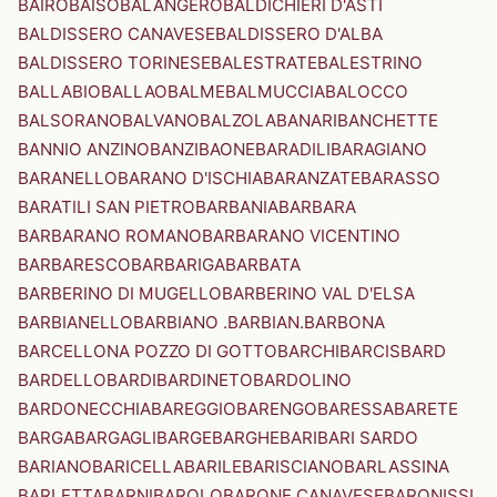
BAIRO
BAISO
BALANGERO
BALDICHIERI D'ASTI
BALDISSERO CANAVESE
BALDISSERO D'ALBA
BALDISSERO TORINESE
BALESTRATE
BALESTRINO
BALLABIO
BALLAO
BALME
BALMUCCIA
BALOCCO
BALSORANO
BALVANO
BALZOLA
BANARI
BANCHETTE
BANNIO ANZINO
BANZI
BAONE
BARADILI
BARAGIANO
BARANELLO
BARANO D'ISCHIA
BARANZATE
BARASSO
BARATILI SAN PIETRO
BARBANIA
BARBARA
BARBARANO ROMANO
BARBARANO VICENTINO
BARBARESCO
BARBARIGA
BARBATA
BARBERINO DI MUGELLO
BARBERINO VAL D'ELSA
BARBIANELLO
BARBIANO .BARBIAN.
BARBONA
BARCELLONA POZZO DI GOTTO
BARCHI
BARCIS
BARD
BARDELLO
BARDI
BARDINETO
BARDOLINO
BARDONECCHIA
BAREGGIO
BARENGO
BARESSA
BARETE
BARGA
BARGAGLI
BARGE
BARGHE
BARI
BARI SARDO
BARIANO
BARICELLA
BARILE
BARISCIANO
BARLASSINA
BARLETTA
BARNI
BAROLO
BARONE CANAVESE
BARONISSI