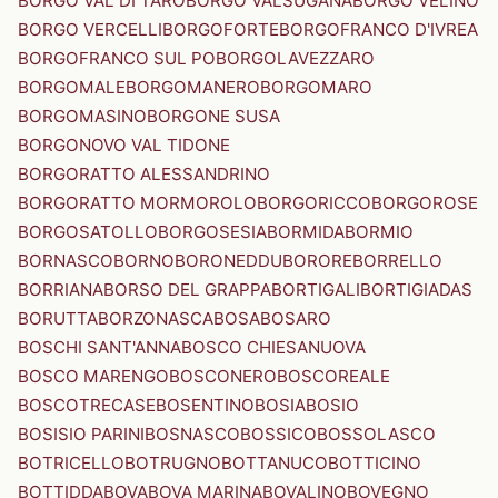
BORGO VAL DI TARO
BORGO VALSUGANA
BORGO VELINO
BORGO VERCELLI
BORGOFORTE
BORGOFRANCO D'IVREA
BORGOFRANCO SUL PO
BORGOLAVEZZARO
BORGOMALE
BORGOMANERO
BORGOMARO
BORGOMASINO
BORGONE SUSA
BORGONOVO VAL TIDONE
BORGORATTO ALESSANDRINO
BORGORATTO MORMOROLO
BORGORICCO
BORGOROSE
BORGOSATOLLO
BORGOSESIA
BORMIDA
BORMIO
BORNASCO
BORNO
BORONEDDU
BORORE
BORRELLO
BORRIANA
BORSO DEL GRAPPA
BORTIGALI
BORTIGIADAS
BORUTTA
BORZONASCA
BOSA
BOSARO
BOSCHI SANT'ANNA
BOSCO CHIESANUOVA
BOSCO MARENGO
BOSCONERO
BOSCOREALE
BOSCOTRECASE
BOSENTINO
BOSIA
BOSIO
BOSISIO PARINI
BOSNASCO
BOSSICO
BOSSOLASCO
BOTRICELLO
BOTRUGNO
BOTTANUCO
BOTTICINO
BOTTIDDA
BOVA
BOVA MARINA
BOVALINO
BOVEGNO