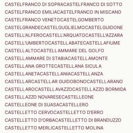
CASTELFRANCO DI SOPRA
CASTELFRANCO DI SOTTO
CASTELFRANCO EMILIA
CASTELFRANCO IN MISCANO
CASTELFRANCO VENETO
CASTELGOMBERTO
CASTELGRANDE
CASTELGUGLIELMO
CASTELGUIDONE
CASTELL'ALFERO
CASTELL'ARQUATO
CASTELL'AZZARA
CASTELL'UMBERTO
CASTELLABATE
CASTELLAFIUME
CASTELLALTO
CASTELLAMMARE DEL GOLFO
CASTELLAMMARE DI STABIA
CASTELLAMONTE
CASTELLANA GROTTE
CASTELLANA SICULA
CASTELLANETA
CASTELLANIA
CASTELLANZA
CASTELLAR
CASTELLAR GUIDOBONO
CASTELLARANO
CASTELLARO
CASTELLAVAZZO
CASTELLAZZO BORMIDA
CASTELLAZZO NOVARESE
CASTELLEONE
CASTELLEONE DI SUASA
CASTELLERO
CASTELLETTO CERVO
CASTELLETTO D'ERRO
CASTELLETTO D'ORBA
CASTELLETTO DI BRANDUZZO
CASTELLETTO MERLI
CASTELLETTO MOLINA