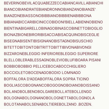
BEVERINO
BEVILACQUA
BEZZECCA
BIANCAVILLA
BIANCHI
BIANCO
BIANDRATE
BIANDRONNO
BIANZANO
BIANZE'
BIANZONE
BIASSONO
BIBBIANO
BIBBIENA
BIBBONA
BIBIANA
BICCARI
BICINICCO
BIDONI'
BIELLA
BIENNO
BIENO
BIENTINA
BIGARELLO
BINAGO
BINASCO
BINETTO
BIOGLIO
BIONAZ
BIONE
BIRORI
BISACCIA
BISACQUINO
BISCEGLIE
BISEGNA
BISENTI
BISIGNANO
BISTAGNO
BISUSCHIO
BITETTO
BITONTO
BITRITTO
BITTI
BIVONA
BIVONGI
BIZZARONE
BLEGGIO INFERIORE
BLEGGIO SUPERIORE
BLELLO
BLERA
BLESSAGNO
BLEVIO
BLUFI
BOARA PISANI
BOBBIO
BOBBIO PELLICE
BOCA
BOCCHIGLIERO
BOCCIOLETO
BOCENAGO
BODIO LOMNAGO
BOFFALORA D'ADDA
BOFFALORA SOPRA TICINO
BOGLIASCO
BOGNANCO
BOGOGNO
BOIANO
BOISSANO
BOLANO
BOLBENO
BOLGARE
BOLLATE
BOLLENGO
BOLOGNA
BOLOGNANO
BOLOGNETTA
BOLOGNOLA
BOLOTANA
BOLSENA
BOLTIERE
BOLZANO .BOZEN.