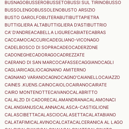
BUSNAGO
BUSSERO
BUSSETO
BUSSI SUL TIRINO
BUSSO
BUSSOLENGO
BUSSOLENO
BUSTO ARSIZIO
BUSTO GAROLFO
BUTERA
BUTI
BUTTAPIETRA
BUTTIGLIERA ALTA
BUTTIGLIERA D'ASTI
BUTTRIO
CA' D'ANDREA
CABELLA LIGURE
CABIATE
CABRAS
CACCAMO
CACCURI
CADEGLIANO-VICONAGO
CADELBOSCO DI SOPRA
CADEO
CADERZONE
CADONEGHE
CADORAGO
CADREZZATE
CAERANO DI SAN MARCO
CAFASSE
CAGGIANO
CAGLI
CAGLIARI
CAGLIO
CAGNANO AMITERNO
CAGNANO VARANO
CAGNO
CAGNO'
CAIANELLO
CAIAZZO
CAINES .KUENS.
CAINO
CAIOLO
CAIRANO
CAIRATE
CAIRO MONTENOTTE
CAIVANO
CALABRITTO
CALALZO DI CADORE
CALAMANDRANA
CALAMONACI
CALANGIANUS
CALANNA
CALASCA-CASTIGLIONE
CALASCIBETTA
CALASCIO
CALASETTA
CALATABIANO
CALATAFIMI
CALAVINO
CALCATA
CALCERANICA AL LAGO