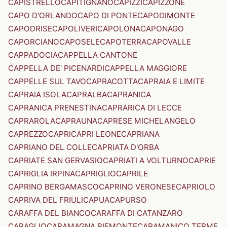
CAPISTRELLO
CAPITIGNANO
CAPIZZI
CAPIZZONE
CAPO D'ORLANDO
CAPO DI PONTE
CAPODIMONTE
CAPODRISE
CAPOLIVERI
CAPOLONA
CAPONAGO
CAPORCIANO
CAPOSELE
CAPOTERRA
CAPOVALLE
CAPPADOCIA
CAPPELLA CANTONE
CAPPELLA DE' PICENARDI
CAPPELLA MAGGIORE
CAPPELLE SUL TAVO
CAPRACOTTA
CAPRAIA E LIMITE
CAPRAIA ISOLA
CAPRALBA
CAPRANICA
CAPRANICA PRENESTINA
CAPRARICA DI LECCE
CAPRAROLA
CAPRAUNA
CAPRESE MICHELANGELO
CAPREZZO
CAPRI
CAPRI LEONE
CAPRIANA
CAPRIANO DEL COLLE
CAPRIATA D'ORBA
CAPRIATE SAN GERVASIO
CAPRIATI A VOLTURNO
CAPRIE
CAPRIGLIA IRPINA
CAPRIGLIO
CAPRILE
CAPRINO BERGAMASCO
CAPRINO VERONESE
CAPRIOLO
CAPRIVA DEL FRIULI
CAPUA
CAPURSO
CARAFFA DEL BIANCO
CARAFFA DI CATANZARO
CARAGLIO
CARAMAGNA PIEMONTE
CARAMANICO TERME