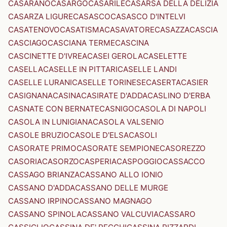
CASARANO
CASARGO
CASARILE
CASARSA DELLA DELIZIA
CASARZA LIGURE
CASASCO
CASASCO D'INTELVI
CASATENOVO
CASATISMA
CASAVATORE
CASAZZA
CASCIA
CASCIAGO
CASCIANA TERME
CASCINA
CASCINETTE D'IVREA
CASEI GEROLA
CASELETTE
CASELLA
CASELLE IN PITTARI
CASELLE LANDI
CASELLE LURANI
CASELLE TORINESE
CASERTA
CASIER
CASIGNANA
CASINA
CASIRATE D'ADDA
CASLINO D'ERBA
CASNATE CON BERNATE
CASNIGO
CASOLA DI NAPOLI
CASOLA IN LUNIGIANA
CASOLA VALSENIO
CASOLE BRUZIO
CASOLE D'ELSA
CASOLI
CASORATE PRIMO
CASORATE SEMPIONE
CASOREZZO
CASORIA
CASORZO
CASPERIA
CASPOGGIO
CASSACCO
CASSAGO BRIANZA
CASSANO ALLO IONIO
CASSANO D'ADDA
CASSANO DELLE MURGE
CASSANO IRPINO
CASSANO MAGNAGO
CASSANO SPINOLA
CASSANO VALCUVIA
CASSARO