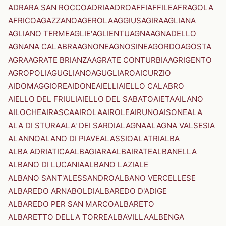
ADRARA SAN ROCCO
ADRIA
ADRO
AFFI
AFFILE
AFRAGOLA
AFRICO
AGAZZANO
AGEROLA
AGGIUS
AGIRA
AGLIANA
AGLIANO TERME
AGLIE'
AGLIENTU
AGNA
AGNADELLO
AGNANA CALABRA
AGNONE
AGNOSINE
AGORDO
AGOSTA
AGRA
AGRATE BRIANZA
AGRATE CONTURBIA
AGRIGENTO
AGROPOLI
AGUGLIANO
AGUGLIARO
AICURZIO
AIDOMAGGIORE
AIDONE
AIELLI
AIELLO CALABRO
AIELLO DEL FRIULI
AIELLO DEL SABATO
AIETA
AILANO
AILOCHE
AIRASCA
AIROLA
AIROLE
AIRUNO
AISONE
ALA
ALA DI STURA
ALA' DEI SARDI
ALAGNA
ALAGNA VALSESIA
ALANNO
ALANO DI PIAVE
ALASSIO
ALATRI
ALBA
ALBA ADRIATICA
ALBAGIARA
ALBAIRATE
ALBANELLA
ALBANO DI LUCANIA
ALBANO LAZIALE
ALBANO SANT'ALESSANDRO
ALBANO VERCELLESE
ALBAREDO ARNABOLDI
ALBAREDO D'ADIGE
ALBAREDO PER SAN MARCO
ALBARETO
ALBARETTO DELLA TORRE
ALBAVILLA
ALBENGA