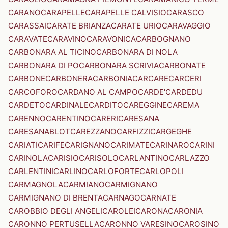
CARANO
CARAPELLE
CARAPELLE CALVISIO
CARASCO
CARASSAI
CARATE BRIANZA
CARATE URIO
CARAVAGGIO
CARAVATE
CARAVINO
CARAVONICA
CARBOGNANO
CARBONARA AL TICINO
CARBONARA DI NOLA
CARBONARA DI PO
CARBONARA SCRIVIA
CARBONATE
CARBONE
CARBONERA
CARBONIA
CARCARE
CARCERI
CARCOFORO
CARDANO AL CAMPO
CARDE'
CARDEDU
CARDETO
CARDINALE
CARDITO
CAREGGINE
CAREMA
CARENNO
CARENTINO
CARERI
CARESANA
CARESANABLOT
CAREZZANO
CARFIZZI
CARGEGHE
CARIATI
CARIFE
CARIGNANO
CARIMATE
CARINARO
CARINI
CARINOLA
CARISIO
CARISOLO
CARLANTINO
CARLAZZO
CARLENTINI
CARLINO
CARLOFORTE
CARLOPOLI
CARMAGNOLA
CARMIANO
CARMIGNANO
CARMIGNANO DI BRENTA
CARNAGO
CARNATE
CAROBBIO DEGLI ANGELI
CAROLEI
CARONA
CARONIA
CARONNO PERTUSELLA
CARONNO VARESINO
CAROSINO