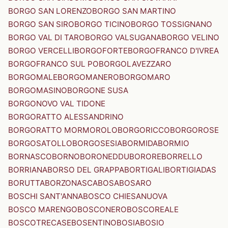
BORGO SAN LORENZO
BORGO SAN MARTINO
BORGO SAN SIRO
BORGO TICINO
BORGO TOSSIGNANO
BORGO VAL DI TARO
BORGO VALSUGANA
BORGO VELINO
BORGO VERCELLI
BORGOFORTE
BORGOFRANCO D'IVREA
BORGOFRANCO SUL PO
BORGOLAVEZZARO
BORGOMALE
BORGOMANERO
BORGOMARO
BORGOMASINO
BORGONE SUSA
BORGONOVO VAL TIDONE
BORGORATTO ALESSANDRINO
BORGORATTO MORMOROLO
BORGORICCO
BORGOROSE
BORGOSATOLLO
BORGOSESIA
BORMIDA
BORMIO
BORNASCO
BORNO
BORONEDDU
BORORE
BORRELLO
BORRIANA
BORSO DEL GRAPPA
BORTIGALI
BORTIGIADAS
BORUTTA
BORZONASCA
BOSA
BOSARO
BOSCHI SANT'ANNA
BOSCO CHIESANUOVA
BOSCO MARENGO
BOSCONERO
BOSCOREALE
BOSCOTRECASE
BOSENTINO
BOSIA
BOSIO