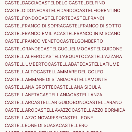
CASTELDACCIA
CASTELDELCI
CASTELDELFINO
CASTELDIDONE
CASTELFIDARDO
CASTELFIORENTINO
CASTELFONDO
CASTELFORTE
CASTELFRANCI
CASTELFRANCO DI SOPRA
CASTELFRANCO DI SOTTO
CASTELFRANCO EMILIA
CASTELFRANCO IN MISCANO
CASTELFRANCO VENETO
CASTELGOMBERTO
CASTELGRANDE
CASTELGUGLIELMO
CASTELGUIDONE
CASTELL'ALFERO
CASTELL'ARQUATO
CASTELL'AZZARA
CASTELL'UMBERTO
CASTELLABATE
CASTELLAFIUME
CASTELLALTO
CASTELLAMMARE DEL GOLFO
CASTELLAMMARE DI STABIA
CASTELLAMONTE
CASTELLANA GROTTE
CASTELLANA SICULA
CASTELLANETA
CASTELLANIA
CASTELLANZA
CASTELLAR
CASTELLAR GUIDOBONO
CASTELLARANO
CASTELLARO
CASTELLAVAZZO
CASTELLAZZO BORMIDA
CASTELLAZZO NOVARESE
CASTELLEONE
CASTELLEONE DI SUASA
CASTELLERO