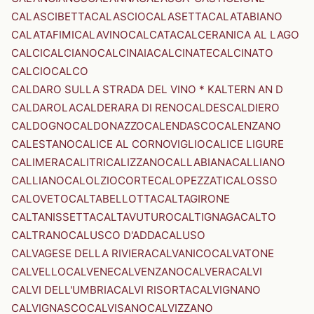
CALASCIBETTA
CALASCIO
CALASETTA
CALATABIANO
CALATAFIMI
CALAVINO
CALCATA
CALCERANICA AL LAGO
CALCI
CALCIANO
CALCINAIA
CALCINATE
CALCINATO
CALCIO
CALCO
CALDARO SULLA STRADA DEL VINO * KALTERN AN D
CALDAROLA
CALDERARA DI RENO
CALDES
CALDIERO
CALDOGNO
CALDONAZZO
CALENDASCO
CALENZANO
CALESTANO
CALICE AL CORNOVIGLIO
CALICE LIGURE
CALIMERA
CALITRI
CALIZZANO
CALLABIANA
CALLIANO
CALLIANO
CALOLZIOCORTE
CALOPEZZATI
CALOSSO
CALOVETO
CALTABELLOTTA
CALTAGIRONE
CALTANISSETTA
CALTAVUTURO
CALTIGNAGA
CALTO
CALTRANO
CALUSCO D'ADDA
CALUSO
CALVAGESE DELLA RIVIERA
CALVANICO
CALVATONE
CALVELLO
CALVENE
CALVENZANO
CALVERA
CALVI
CALVI DELL'UMBRIA
CALVI RISORTA
CALVIGNANO
CALVIGNASCO
CALVISANO
CALVIZZANO