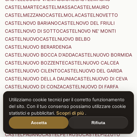
CASTELMARTE
CASTELMASSA
CASTELMAURO
CASTELMEZZANO
CASTELMOLA
CASTELNOVETTO
CASTELNOVO BARIANO
CASTELNOVO DEL FRIULI
CASTELNOVO DI SOTTO
CASTELNOVO NE' MONTI
CASTELNUOVO
CASTELNUOVO BELBO
CASTELNUOVO BERARDENGA
CASTELNUOVO BOCCA D'ADDA
CASTELNUOVO BORMIDA
CASTELNUOVO BOZZENTE
CASTELNUOVO CALCEA
CASTELNUOVO CILENTO
CASTELNUOVO DEL GARDA
CASTELNUOVO DELLA DAUNIA
CASTELNUOVO DI CEVA
CASTELNUOVO DI CONZA
CASTELNUOVO DI FARFA
CASTELNUOVO DI GARFAGNANA
Utilizziamo cookie tecnici per il corretto funzionamento
CASTELNUOVO DI PORTO
CASTELNUOVO DON BOSCO
del sito. Con il tuo consenso possiamo utilizzare cookie
CASTELNUOVO MAGRA
CASTELNUOVO NIGRA
statistici e pubblicitari.
Scopri di più
.
CASTELNUOVO PARANO
CASTELNUOVO RANGONE
Accetta
Rifiuta
CASTELNUOVO SCRIVIA
CASTELNUOVO VAL DI CECINA
CASTELPAGANO
CASTELPETROSO
CASTELPIZZUTO