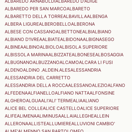
ALBAREDO ARNABOLDI
ALBAREDO D'ADIGE
ALBAREDO PER SAN MARCO
ALBARETO
ALBARETTO DELLA TORRE
ALBAVILLA
ALBENGA
ALBERA LIGURE
ALBEROBELLO
ALBERONA
ALBESE CON CASSANO
ALBETTONE
ALBI
ALBIANO
ALBIANO D'IVREA
ALBIATE
ALBIDONA
ALBIGNASEGO
ALBINEA
ALBINO
ALBIOLO
ALBISOLA SUPERIORE
ALBISSOLA MARINA
ALBIZZATE
ALBONESE
ALBOSAGGIA
ALBUGNANO
ALBUZZANO
ALCAMO
ALCARA LI FUSI
ALDENO
ALDINO .ALDEIN.
ALES
ALESSANDRIA
ALESSANDRIA DEL CARRETTO
ALESSANDRIA DELLA ROCCA
ALESSANO
ALEZIO
ALFANO
ALFEDENA
ALFIANELLO
ALFIANO NATTA
ALFONSINE
ALGHERO
ALGUA
ALI'
ALI' TERME
ALIA
ALIANO
ALICE BEL COLLE
ALICE CASTELLO
ALICE SUPERIORE
ALIFE
ALIMENA
ALIMINUSA
ALLAI
ALLEGHE
ALLEIN
ALLERONA
ALLISTE
ALLUMIERE
ALLUVIONI CAMBIO'
ALME'
ALMENNO SAN BARTOLOMEO