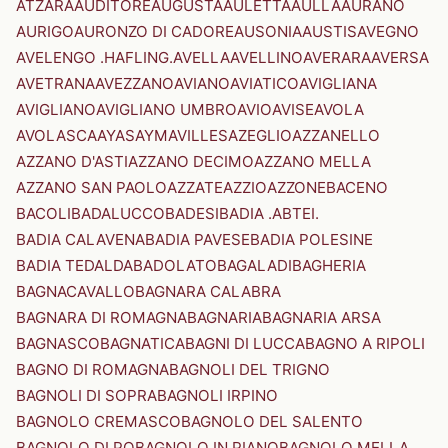
ATZARA
AUDITORE
AUGUSTA
AULETTA
AULLA
AURANO
AURIGO
AURONZO DI CADORE
AUSONIA
AUSTIS
AVEGNO
AVELENGO .HAFLING.
AVELLA
AVELLINO
AVERARA
AVERSA
AVETRANA
AVEZZANO
AVIANO
AVIATICO
AVIGLIANA
AVIGLIANO
AVIGLIANO UMBRO
AVIO
AVISE
AVOLA
AVOLASCA
AYAS
AYMAVILLES
AZEGLIO
AZZANELLO
AZZANO D'ASTI
AZZANO DECIMO
AZZANO MELLA
AZZANO SAN PAOLO
AZZATE
AZZIO
AZZONE
BACENO
BACOLI
BADALUCCO
BADESI
BADIA .ABTEI.
BADIA CALAVENA
BADIA PAVESE
BADIA POLESINE
BADIA TEDALDA
BADOLATO
BAGALADI
BAGHERIA
BAGNACAVALLO
BAGNARA CALABRA
BAGNARA DI ROMAGNA
BAGNARIA
BAGNARIA ARSA
BAGNASCO
BAGNATICA
BAGNI DI LUCCA
BAGNO A RIPOLI
BAGNO DI ROMAGNA
BAGNOLI DEL TRIGNO
BAGNOLI DI SOPRA
BAGNOLI IRPINO
BAGNOLO CREMASCO
BAGNOLO DEL SALENTO
BAGNOLO DI PO
BAGNOLO IN PIANO
BAGNOLO MELLA