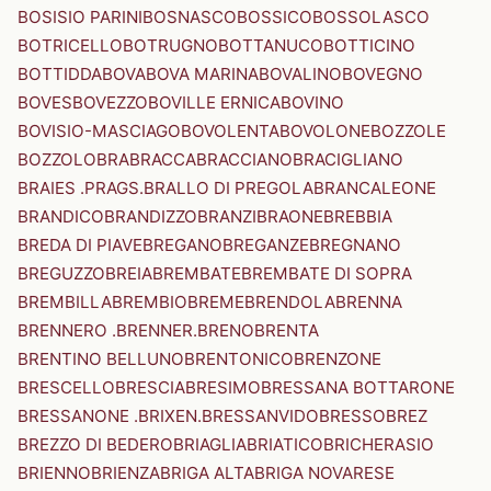
BOSISIO PARINI
BOSNASCO
BOSSICO
BOSSOLASCO
BOTRICELLO
BOTRUGNO
BOTTANUCO
BOTTICINO
BOTTIDDA
BOVA
BOVA MARINA
BOVALINO
BOVEGNO
BOVES
BOVEZZO
BOVILLE ERNICA
BOVINO
BOVISIO-MASCIAGO
BOVOLENTA
BOVOLONE
BOZZOLE
BOZZOLO
BRA
BRACCA
BRACCIANO
BRACIGLIANO
BRAIES .PRAGS.
BRALLO DI PREGOLA
BRANCALEONE
BRANDICO
BRANDIZZO
BRANZI
BRAONE
BREBBIA
BREDA DI PIAVE
BREGANO
BREGANZE
BREGNANO
BREGUZZO
BREIA
BREMBATE
BREMBATE DI SOPRA
BREMBILLA
BREMBIO
BREME
BRENDOLA
BRENNA
BRENNERO .BRENNER.
BRENO
BRENTA
BRENTINO BELLUNO
BRENTONICO
BRENZONE
BRESCELLO
BRESCIA
BRESIMO
BRESSANA BOTTARONE
BRESSANONE .BRIXEN.
BRESSANVIDO
BRESSO
BREZ
BREZZO DI BEDERO
BRIAGLIA
BRIATICO
BRICHERASIO
BRIENNO
BRIENZA
BRIGA ALTA
BRIGA NOVARESE