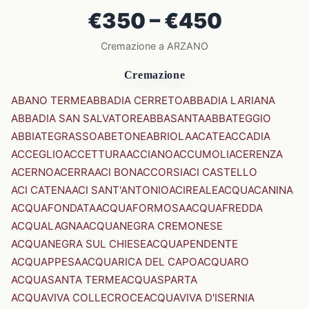
€350 – €450
Cremazione a ARZANO
Cremazione
ABANO TERME
ABBADIA CERRETO
ABBADIA LARIANA
ABBADIA SAN SALVATORE
ABBASANTA
ABBATEGGIO
ABBIATEGRASSO
ABETONE
ABRIOLA
ACATE
ACCADIA
ACCEGLIO
ACCETTURA
ACCIANO
ACCUMOLI
ACERENZA
ACERNO
ACERRA
ACI BONACCORSI
ACI CASTELLO
ACI CATENA
ACI SANT'ANTONIO
ACIREALE
ACQUACANINA
ACQUAFONDATA
ACQUAFORMOSA
ACQUAFREDDA
ACQUALAGNA
ACQUANEGRA CREMONESE
ACQUANEGRA SUL CHIESE
ACQUAPENDENTE
ACQUAPPESA
ACQUARICA DEL CAPO
ACQUARO
ACQUASANTA TERME
ACQUASPARTA
ACQUAVIVA COLLECROCE
ACQUAVIVA D'ISERNIA