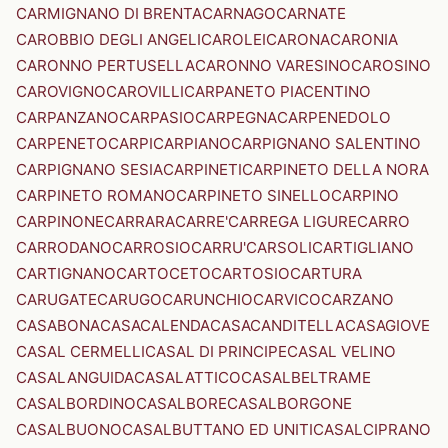
CARMIGNANO DI BRENTA
CARNAGO
CARNATE
CAROBBIO DEGLI ANGELI
CAROLEI
CARONA
CARONIA
CARONNO PERTUSELLA
CARONNO VARESINO
CAROSINO
CAROVIGNO
CAROVILLI
CARPANETO PIACENTINO
CARPANZANO
CARPASIO
CARPEGNA
CARPENEDOLO
CARPENETO
CARPI
CARPIANO
CARPIGNANO SALENTINO
CARPIGNANO SESIA
CARPINETI
CARPINETO DELLA NORA
CARPINETO ROMANO
CARPINETO SINELLO
CARPINO
CARPINONE
CARRARA
CARRE'
CARREGA LIGURE
CARRO
CARRODANO
CARROSIO
CARRU'
CARSOLI
CARTIGLIANO
CARTIGNANO
CARTOCETO
CARTOSIO
CARTURA
CARUGATE
CARUGO
CARUNCHIO
CARVICO
CARZANO
CASABONA
CASACALENDA
CASACANDITELLA
CASAGIOVE
CASAL CERMELLI
CASAL DI PRINCIPE
CASAL VELINO
CASALANGUIDA
CASALATTICO
CASALBELTRAME
CASALBORDINO
CASALBORE
CASALBORGONE
CASALBUONO
CASALBUTTANO ED UNITI
CASALCIPRANO