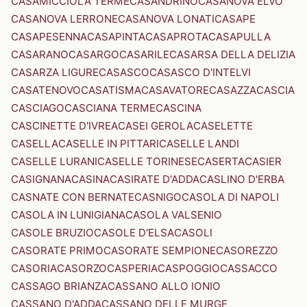
CASAMICCIOLA TERME
CASANDRINO
CASANOVA ELVO
CASANOVA LERRONE
CASANOVA LONATI
CASAPE
CASAPESENNA
CASAPINTA
CASAPROTA
CASAPULLA
CASARANO
CASARGO
CASARILE
CASARSA DELLA DELIZIA
CASARZA LIGURE
CASASCO
CASASCO D'INTELVI
CASATENOVO
CASATISMA
CASAVATORE
CASAZZA
CASCIA
CASCIAGO
CASCIANA TERME
CASCINA
CASCINETTE D'IVREA
CASEI GEROLA
CASELETTE
CASELLA
CASELLE IN PITTARI
CASELLE LANDI
CASELLE LURANI
CASELLE TORINESE
CASERTA
CASIER
CASIGNANA
CASINA
CASIRATE D'ADDA
CASLINO D'ERBA
CASNATE CON BERNATE
CASNIGO
CASOLA DI NAPOLI
CASOLA IN LUNIGIANA
CASOLA VALSENIO
CASOLE BRUZIO
CASOLE D'ELSA
CASOLI
CASORATE PRIMO
CASORATE SEMPIONE
CASOREZZO
CASORIA
CASORZO
CASPERIA
CASPOGGIO
CASSACCO
CASSAGO BRIANZA
CASSANO ALLO IONIO
CASSANO D'ADDA
CASSANO DELLE MURGE