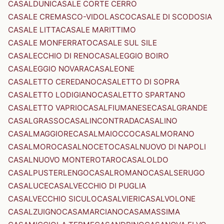
CASALDUNI
CASALE CORTE CERRO
CASALE CREMASCO-VIDOLASCO
CASALE DI SCODOSIA
CASALE LITTA
CASALE MARITTIMO
CASALE MONFERRATO
CASALE SUL SILE
CASALECCHIO DI RENO
CASALEGGIO BOIRO
CASALEGGIO NOVARA
CASALEONE
CASALETTO CEREDANO
CASALETTO DI SOPRA
CASALETTO LODIGIANO
CASALETTO SPARTANO
CASALETTO VAPRIO
CASALFIUMANESE
CASALGRANDE
CASALGRASSO
CASALINCONTRADA
CASALINO
CASALMAGGIORE
CASALMAIOCCO
CASALMORANO
CASALMORO
CASALNOCETO
CASALNUOVO DI NAPOLI
CASALNUOVO MONTEROTARO
CASALOLDO
CASALPUSTERLENGO
CASALROMANO
CASALSERUGO
CASALUCE
CASALVECCHIO DI PUGLIA
CASALVECCHIO SICULO
CASALVIERI
CASALVOLONE
CASALZUIGNO
CASAMARCIANO
CASAMASSIMA