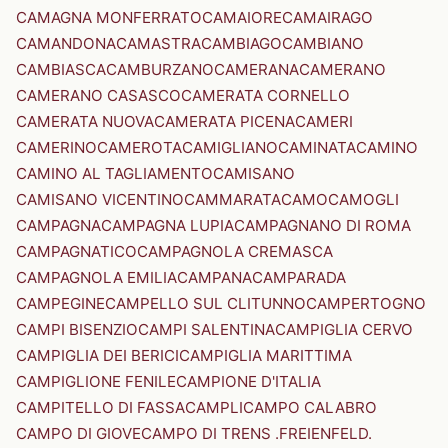
CAMAGNA MONFERRATO
CAMAIORE
CAMAIRAGO
CAMANDONA
CAMASTRA
CAMBIAGO
CAMBIANO
CAMBIASCA
CAMBURZANO
CAMERANA
CAMERANO
CAMERANO CASASCO
CAMERATA CORNELLO
CAMERATA NUOVA
CAMERATA PICENA
CAMERI
CAMERINO
CAMEROTA
CAMIGLIANO
CAMINATA
CAMINO
CAMINO AL TAGLIAMENTO
CAMISANO
CAMISANO VICENTINO
CAMMARATA
CAMO
CAMOGLI
CAMPAGNA
CAMPAGNA LUPIA
CAMPAGNANO DI ROMA
CAMPAGNATICO
CAMPAGNOLA CREMASCA
CAMPAGNOLA EMILIA
CAMPANA
CAMPARADA
CAMPEGINE
CAMPELLO SUL CLITUNNO
CAMPERTOGNO
CAMPI BISENZIO
CAMPI SALENTINA
CAMPIGLIA CERVO
CAMPIGLIA DEI BERICI
CAMPIGLIA MARITTIMA
CAMPIGLIONE FENILE
CAMPIONE D'ITALIA
CAMPITELLO DI FASSA
CAMPLI
CAMPO CALABRO
CAMPO DI GIOVE
CAMPO DI TRENS .FREIENFELD.