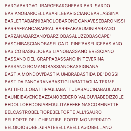
BARGA
BARGAGLI
BARGE
BARGHE
BARI
BARI SARDO
BARIANO
BARICELLA
BARILE
BARISCIANO
BARLASSINA
BARLETTA
BARNI
BAROLO
BARONE CANAVESE
BARONISSI
BARRAFRANCA
BARRALI
BARREA
BARUMINI
BARZAGO
BARZANA
BARZANO'
BARZIO
BASALUZZO
BASCAPE'
BASCHI
BASCIANO
BASELGA DI PINE'
BASELICE
BASIANO
BASICO'
BASIGLIO
BASILIANO
BASSANO BRESCIANO
BASSANO DEL GRAPPA
BASSANO IN TEVERINA
BASSANO ROMANO
BASSIANO
BASSIGNANA
BASTIA MONDOVI'
BASTIA UMBRA
BASTIDA DE' DOSSI
BASTIDA PANCARANA
BASTIGLIA
BATTAGLIA TERME
BATTIFOLLO
BATTIPAGLIA
BATTUDA
BAUCINA
BAULADU
BAUNEI
BAVENO
BAZZANO
BEDERO VALCUVIA
BEDIZZOLE
BEDOLLO
BEDONIA
BEDULITA
BEE
BEINASCO
BEINETTE
BELCASTRO
BELFIORE
BELFORTE ALL'ISAURO
BELFORTE DEL CHIENTI
BELFORTE MONFERRATO
BELGIOIOSO
BELGIRATE
BELLA
BELLAGIO
BELLANO