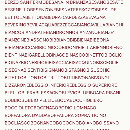
BERZO SAN FERMO
BESANA IN BRIANZA
BESANO
BESATE
BESENELLO
BESENZONE
BESNATE
BESOZZO
BESSUDE
BETTOLA
BETTONA
BEURA-CARDEZZA
BEVAGNA
BEVERINO
BEVILACQUA
BEZZECCA
BIANCAVILLA
BIANCHI
BIANCO
BIANDRATE
BIANDRONNO
BIANZANO
BIANZE'
BIANZONE
BIASSONO
BIBBIANO
BIBBIENA
BIBBONA
BIBIANA
BICCARI
BICINICCO
BIDONI'
BIELLA
BIENNO
BIENO
BIENTINA
BIGARELLO
BINAGO
BINASCO
BINETTO
BIOGLIO
BIONAZ
BIONE
BIRORI
BISACCIA
BISACQUINO
BISCEGLIE
BISEGNA
BISENTI
BISIGNANO
BISTAGNO
BISUSCHIO
BITETTO
BITONTO
BITRITTO
BITTI
BIVONA
BIVONGI
BIZZARONE
BLEGGIO INFERIORE
BLEGGIO SUPERIORE
BLELLO
BLERA
BLESSAGNO
BLEVIO
BLUFI
BOARA PISANI
BOBBIO
BOBBIO PELLICE
BOCA
BOCCHIGLIERO
BOCCIOLETO
BOCENAGO
BODIO LOMNAGO
BOFFALORA D'ADDA
BOFFALORA SOPRA TICINO
BOGLIASCO
BOGNANCO
BOGOGNO
BOIANO
BOISSANO