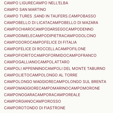
CAMPO LIGURE
CAMPO NELL'ELBA
CAMPO SAN MARTINO
CAMPO TURES .SAND IN TAUFERS.
CAMPOBASSO
CAMPOBELLO DI LICATA
CAMPOBELLO DI MAZARA
CAMPOCHIARO
CAMPODARSEGO
CAMPODENNO
CAMPODIMELE
CAMPODIPIETRA
CAMPODOLCINO
CAMPODORO
CAMPOFELICE DI FITALIA
CAMPOFELICE DI ROCCELLA
CAMPOFILONE
CAMPOFIORITO
CAMPOFORMIDO
CAMPOFRANCO
CAMPOGALLIANO
CAMPOLATTARO
CAMPOLI APPENNINO
CAMPOLI DEL MONTE TABURNO
CAMPOLIETO
CAMPOLONGO AL TORRE
CAMPOLONGO MAGGIORE
CAMPOLONGO SUL BRENTA
CAMPOMAGGIORE
CAMPOMARINO
CAMPOMORONE
CAMPONOGARA
CAMPORA
CAMPOREALE
CAMPORGIANO
CAMPOROSSO
CAMPOROTONDO DI FIASTRONE