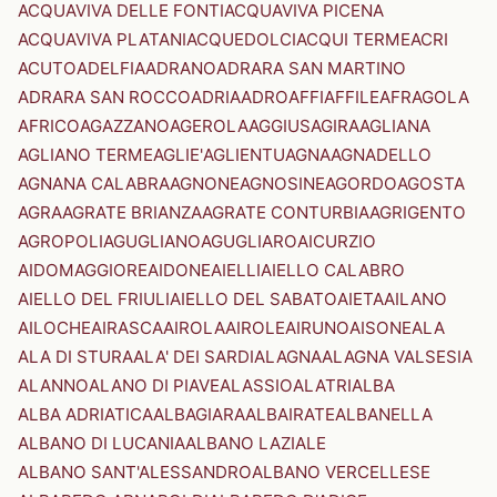
ACQUAVIVA DELLE FONTI
ACQUAVIVA PICENA
ACQUAVIVA PLATANI
ACQUEDOLCI
ACQUI TERME
ACRI
ACUTO
ADELFIA
ADRANO
ADRARA SAN MARTINO
ADRARA SAN ROCCO
ADRIA
ADRO
AFFI
AFFILE
AFRAGOLA
AFRICO
AGAZZANO
AGEROLA
AGGIUS
AGIRA
AGLIANA
AGLIANO TERME
AGLIE'
AGLIENTU
AGNA
AGNADELLO
AGNANA CALABRA
AGNONE
AGNOSINE
AGORDO
AGOSTA
AGRA
AGRATE BRIANZA
AGRATE CONTURBIA
AGRIGENTO
AGROPOLI
AGUGLIANO
AGUGLIARO
AICURZIO
AIDOMAGGIORE
AIDONE
AIELLI
AIELLO CALABRO
AIELLO DEL FRIULI
AIELLO DEL SABATO
AIETA
AILANO
AILOCHE
AIRASCA
AIROLA
AIROLE
AIRUNO
AISONE
ALA
ALA DI STURA
ALA' DEI SARDI
ALAGNA
ALAGNA VALSESIA
ALANNO
ALANO DI PIAVE
ALASSIO
ALATRI
ALBA
ALBA ADRIATICA
ALBAGIARA
ALBAIRATE
ALBANELLA
ALBANO DI LUCANIA
ALBANO LAZIALE
ALBANO SANT'ALESSANDRO
ALBANO VERCELLESE