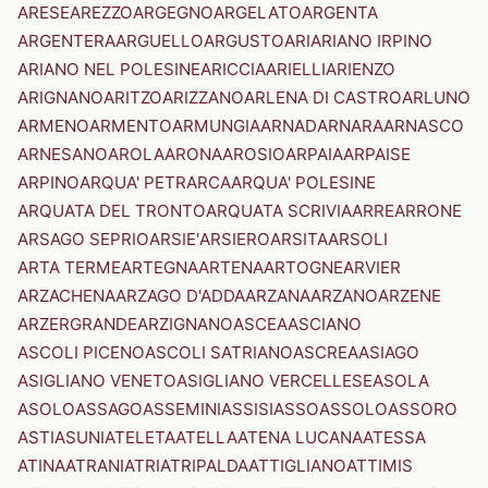
ARESE
AREZZO
ARGEGNO
ARGELATO
ARGENTA
ARGENTERA
ARGUELLO
ARGUSTO
ARI
ARIANO IRPINO
ARIANO NEL POLESINE
ARICCIA
ARIELLI
ARIENZO
ARIGNANO
ARITZO
ARIZZANO
ARLENA DI CASTRO
ARLUNO
ARMENO
ARMENTO
ARMUNGIA
ARNAD
ARNARA
ARNASCO
ARNESANO
AROLA
ARONA
AROSIO
ARPAIA
ARPAISE
ARPINO
ARQUA' PETRARCA
ARQUA' POLESINE
ARQUATA DEL TRONTO
ARQUATA SCRIVIA
ARRE
ARRONE
ARSAGO SEPRIO
ARSIE'
ARSIERO
ARSITA
ARSOLI
ARTA TERME
ARTEGNA
ARTENA
ARTOGNE
ARVIER
ARZACHENA
ARZAGO D'ADDA
ARZANA
ARZANO
ARZENE
ARZERGRANDE
ARZIGNANO
ASCEA
ASCIANO
ASCOLI PICENO
ASCOLI SATRIANO
ASCREA
ASIAGO
ASIGLIANO VENETO
ASIGLIANO VERCELLESE
ASOLA
ASOLO
ASSAGO
ASSEMINI
ASSISI
ASSO
ASSOLO
ASSORO
ASTI
ASUNI
ATELETA
ATELLA
ATENA LUCANA
ATESSA
ATINA
ATRANI
ATRI
ATRIPALDA
ATTIGLIANO
ATTIMIS