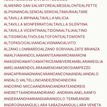
ALMENNO SAN SALVATORE
ALMESE
ALONTE
ALPETTE
ALPIGNANO
ALSENO
ALSERIO
ALTAMURA
ALTARE
ALTAVILLA IRPINA
ALTAVILLA MILICIA
ALTAVILLA MONFERRATO
ALTAVILLA SILENTINA
ALTAVILLA VICENTINA
ALTIDONA
ALTILIA
ALTINO
ALTISSIMO
ALTIVOLE
ALTOFONTE
ALTOMONTE
ALTOPASCIO
ALVIANO
ALVIGNANO
ALVITO
ALZANO LOMBARDO
ALZANO SCRIVIA
ALZATE BRIANZA
AMALFI
AMANDOLA
AMANTEA
AMARO
AMARONI
AMASENO
AMATO
AMATRICE
AMBIVERE
AMBLAR
AMEGLIA
AMELIA
AMENDOLARA
AMENO
AMOROSI
AMPEZZO
ANACAPRI
ANAGNI
ANCARANO
ANCONA
ANDALI
ANDALO
ANDALO VALTELLINO
ANDEZENO
ANDORA
ANDORNO MICCA
ANDRANO
ANDRATE
ANDREIS
ANDRETTA
ANDRIA
ANDRIANO .ANDRIAN.
ANELA
ANFO
ANGERA
ANGHIARI
ANGIARI
ANGOLO TERME
ANGRI
ANGROGNA
ANGUILLARA SABAZIA
ANGUILLARA VENETA