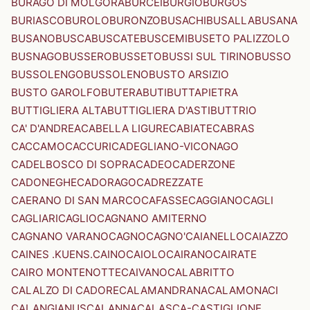
BURAGO DI MOLGORA
BURCEI
BURGIO
BURGOS
BURIASCO
BUROLO
BURONZO
BUSACHI
BUSALLA
BUSANA
BUSANO
BUSCA
BUSCATE
BUSCEMI
BUSETO PALIZZOLO
BUSNAGO
BUSSERO
BUSSETO
BUSSI SUL TIRINO
BUSSO
BUSSOLENGO
BUSSOLENO
BUSTO ARSIZIO
BUSTO GAROLFO
BUTERA
BUTI
BUTTAPIETRA
BUTTIGLIERA ALTA
BUTTIGLIERA D'ASTI
BUTTRIO
CA' D'ANDREA
CABELLA LIGURE
CABIATE
CABRAS
CACCAMO
CACCURI
CADEGLIANO-VICONAGO
CADELBOSCO DI SOPRA
CADEO
CADERZONE
CADONEGHE
CADORAGO
CADREZZATE
CAERANO DI SAN MARCO
CAFASSE
CAGGIANO
CAGLI
CAGLIARI
CAGLIO
CAGNANO AMITERNO
CAGNANO VARANO
CAGNO
CAGNO'
CAIANELLO
CAIAZZO
CAINES .KUENS.
CAINO
CAIOLO
CAIRANO
CAIRATE
CAIRO MONTENOTTE
CAIVANO
CALABRITTO
CALALZO DI CADORE
CALAMANDRANA
CALAMONACI
CALANGIANUS
CALANNA
CALASCA-CASTIGLIONE