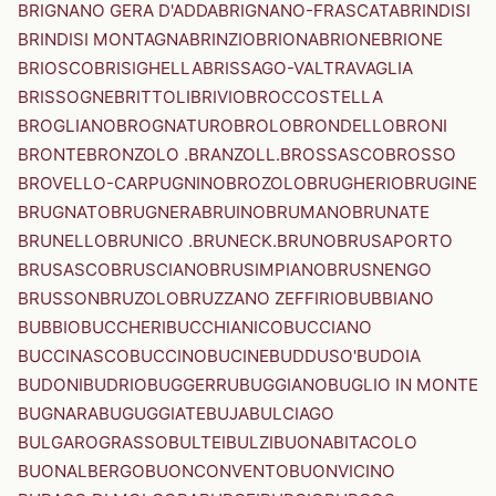
BRIGNANO GERA D'ADDA
BRIGNANO-FRASCATA
BRINDISI
BRINDISI MONTAGNA
BRINZIO
BRIONA
BRIONE
BRIONE
BRIOSCO
BRISIGHELLA
BRISSAGO-VALTRAVAGLIA
BRISSOGNE
BRITTOLI
BRIVIO
BROCCOSTELLA
BROGLIANO
BROGNATURO
BROLO
BRONDELLO
BRONI
BRONTE
BRONZOLO .BRANZOLL.
BROSSASCO
BROSSO
BROVELLO-CARPUGNINO
BROZOLO
BRUGHERIO
BRUGINE
BRUGNATO
BRUGNERA
BRUINO
BRUMANO
BRUNATE
BRUNELLO
BRUNICO .BRUNECK.
BRUNO
BRUSAPORTO
BRUSASCO
BRUSCIANO
BRUSIMPIANO
BRUSNENGO
BRUSSON
BRUZOLO
BRUZZANO ZEFFIRIO
BUBBIANO
BUBBIO
BUCCHERI
BUCCHIANICO
BUCCIANO
BUCCINASCO
BUCCINO
BUCINE
BUDDUSO'
BUDOIA
BUDONI
BUDRIO
BUGGERRU
BUGGIANO
BUGLIO IN MONTE
BUGNARA
BUGUGGIATE
BUJA
BULCIAGO
BULGAROGRASSO
BULTEI
BULZI
BUONABITACOLO
BUONALBERGO
BUONCONVENTO
BUONVICINO