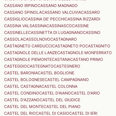
CASSANO IRPINO
CASSANO MAGNAGO
CASSANO SPINOLA
CASSANO VALCUVIA
CASSARO
CASSIGLIO
CASSINA DE' PECCHI
CASSINA RIZZARDI
CASSINA VALSASSINA
CASSINASCO
CASSINE
CASSINELLE
CASSINETTA DI LUGAGNANO
CASSINO
CASSOLA
CASSOLNOVO
CASTAGNARO
CASTAGNETO CARDUCCI
CASTAGNETO PO
CASTAGNITO
CASTAGNOLE DELLE LANZE
CASTAGNOLE MONFERRATO
CASTAGNOLE PIEMONTE
CASTANA
CASTANO PRIMO
CASTEGGIO
CASTEGNATO
CASTEGNERO
CASTEL BARONIA
CASTEL BOGLIONE
CASTEL BOLOGNESE
CASTEL CAMPAGNANO
CASTEL CASTAGNA
CASTEL COLONNA
CASTEL CONDINO
CASTEL D'AIANO
CASTEL D'ARIO
CASTEL D'AZZANO
CASTEL DEL GIUDICE
CASTEL DEL MONTE
CASTEL DEL PIANO
CASTEL DEL RIO
CASTEL DI CASIO
CASTEL DI IERI