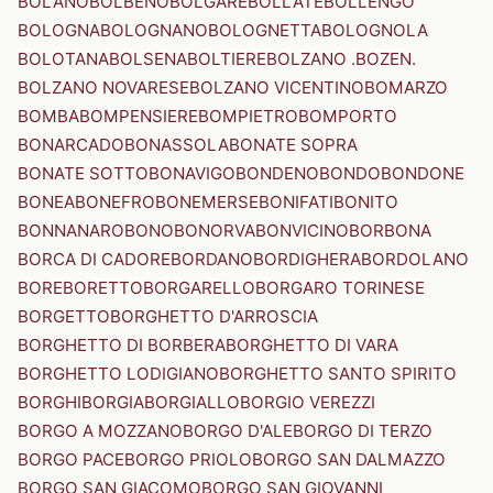
BOLANO
BOLBENO
BOLGARE
BOLLATE
BOLLENGO
BOLOGNA
BOLOGNANO
BOLOGNETTA
BOLOGNOLA
BOLOTANA
BOLSENA
BOLTIERE
BOLZANO .BOZEN.
BOLZANO NOVARESE
BOLZANO VICENTINO
BOMARZO
BOMBA
BOMPENSIERE
BOMPIETRO
BOMPORTO
BONARCADO
BONASSOLA
BONATE SOPRA
BONATE SOTTO
BONAVIGO
BONDENO
BONDO
BONDONE
BONEA
BONEFRO
BONEMERSE
BONIFATI
BONITO
BONNANARO
BONO
BONORVA
BONVICINO
BORBONA
BORCA DI CADORE
BORDANO
BORDIGHERA
BORDOLANO
BORE
BORETTO
BORGARELLO
BORGARO TORINESE
BORGETTO
BORGHETTO D'ARROSCIA
BORGHETTO DI BORBERA
BORGHETTO DI VARA
BORGHETTO LODIGIANO
BORGHETTO SANTO SPIRITO
BORGHI
BORGIA
BORGIALLO
BORGIO VEREZZI
BORGO A MOZZANO
BORGO D'ALE
BORGO DI TERZO
BORGO PACE
BORGO PRIOLO
BORGO SAN DALMAZZO
BORGO SAN GIACOMO
BORGO SAN GIOVANNI