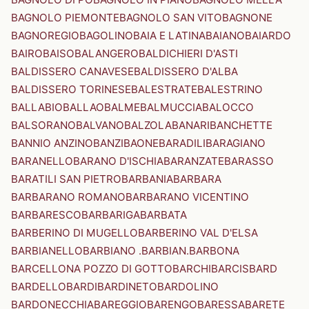
BAGNOLO PIEMONTE
BAGNOLO SAN VITO
BAGNONE
BAGNOREGIO
BAGOLINO
BAIA E LATINA
BAIANO
BAIARDO
BAIRO
BAISO
BALANGERO
BALDICHIERI D'ASTI
BALDISSERO CANAVESE
BALDISSERO D'ALBA
BALDISSERO TORINESE
BALESTRATE
BALESTRINO
BALLABIO
BALLAO
BALME
BALMUCCIA
BALOCCO
BALSORANO
BALVANO
BALZOLA
BANARI
BANCHETTE
BANNIO ANZINO
BANZI
BAONE
BARADILI
BARAGIANO
BARANELLO
BARANO D'ISCHIA
BARANZATE
BARASSO
BARATILI SAN PIETRO
BARBANIA
BARBARA
BARBARANO ROMANO
BARBARANO VICENTINO
BARBARESCO
BARBARIGA
BARBATA
BARBERINO DI MUGELLO
BARBERINO VAL D'ELSA
BARBIANELLO
BARBIANO .BARBIAN.
BARBONA
BARCELLONA POZZO DI GOTTO
BARCHI
BARCIS
BARD
BARDELLO
BARDI
BARDINETO
BARDOLINO
BARDONECCHIA
BAREGGIO
BARENGO
BARESSA
BARETE