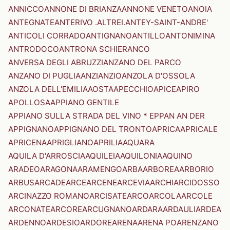
ANNICCO
ANNONE DI BRIANZA
ANNONE VENETO
ANOIA
ANTEGNATE
ANTERIVO .ALTREI.
ANTEY-SAINT-ANDRE'
ANTICOLI CORRADO
ANTIGNANO
ANTILLO
ANTONIMINA
ANTRODOCO
ANTRONA SCHIERANCO
ANVERSA DEGLI ABRUZZI
ANZANO DEL PARCO
ANZANO DI PUGLIA
ANZI
ANZIO
ANZOLA D'OSSOLA
ANZOLA DELL'EMILIA
AOSTA
APECCHIO
APICE
APIRO
APOLLOSA
APPIANO GENTILE
APPIANO SULLA STRADA DEL VINO * EPPAN AN DER
APPIGNANO
APPIGNANO DEL TRONTO
APRICA
APRICALE
APRICENA
APRIGLIANO
APRILIA
AQUARA
AQUILA D'ARROSCIA
AQUILEIA
AQUILONIA
AQUINO
ARADEO
ARAGONA
ARAMENGO
ARBA
ARBOREA
ARBORIO
ARBUS
ARCADE
ARCE
ARCENE
ARCEVIA
ARCHI
ARCIDOSSO
ARCINAZZO ROMANO
ARCISATE
ARCO
ARCOLA
ARCOLE
ARCONATE
ARCORE
ARCUGNANO
ARDARA
ARDAULI
ARDEA
ARDENNO
ARDESIO
ARDORE
ARENA
ARENA PO
ARENZANO