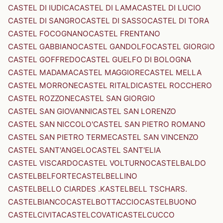
CASTEL DI IUDICA
CASTEL DI LAMA
CASTEL DI LUCIO
CASTEL DI SANGRO
CASTEL DI SASSO
CASTEL DI TORA
CASTEL FOCOGNANO
CASTEL FRENTANO
CASTEL GABBIANO
CASTEL GANDOLFO
CASTEL GIORGIO
CASTEL GOFFREDO
CASTEL GUELFO DI BOLOGNA
CASTEL MADAMA
CASTEL MAGGIORE
CASTEL MELLA
CASTEL MORRONE
CASTEL RITALDI
CASTEL ROCCHERO
CASTEL ROZZONE
CASTEL SAN GIORGIO
CASTEL SAN GIOVANNI
CASTEL SAN LORENZO
CASTEL SAN NICCOLO'
CASTEL SAN PIETRO ROMANO
CASTEL SAN PIETRO TERME
CASTEL SAN VINCENZO
CASTEL SANT'ANGELO
CASTEL SANT'ELIA
CASTEL VISCARDO
CASTEL VOLTURNO
CASTELBALDO
CASTELBELFORTE
CASTELBELLINO
CASTELBELLO CIARDES .KASTELBELL TSCHARS.
CASTELBIANCO
CASTELBOTTACCIO
CASTELBUONO
CASTELCIVITA
CASTELCOVATI
CASTELCUCCO