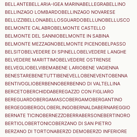
BELLANTE
BELLARIA-IGEA MARINA
BELLEGRA
BELLINO
BELLINZAGO LOMBARDO
BELLINZAGO NOVARESE
BELLIZZI
BELLONA
BELLOSGUARDO
BELLUNO
BELLUSCO
BELMONTE CALABRO
BELMONTE CASTELLO
BELMONTE DEL SANNIO
BELMONTE IN SABINA
BELMONTE MEZZAGNO
BELMONTE PICENO
BELPASSO
BELSITO
BELVEDERE DI SPINELLO
BELVEDERE LANGHE
BELVEDERE MARITTIMO
BELVEDERE OSTRENSE
BELVEGLIO
BELVI
BEMA
BENE LARIO
BENE VAGIENNA
BENESTARE
BENETUTTI
BENEVELLO
BENEVENTO
BENNA
BENTIVOGLIO
BERBENNO
BERBENNO DI VALTELLINA
BERCETO
BERCHIDDA
BEREGAZZO CON FIGLIARO
BEREGUARDO
BERGAMASCO
BERGAMO
BERGANTINO
BERGEGGI
BERGOLO
BERLINGO
BERNALDA
BERNAREGGIO
BERNATE TICINO
BERNEZZO
BERRA
BERSONE
BERTINORO
BERTIOLO
BERTONICO
BERZANO DI SAN PIETRO
BERZANO DI TORTONA
BERZO DEMO
BERZO INFERIORE