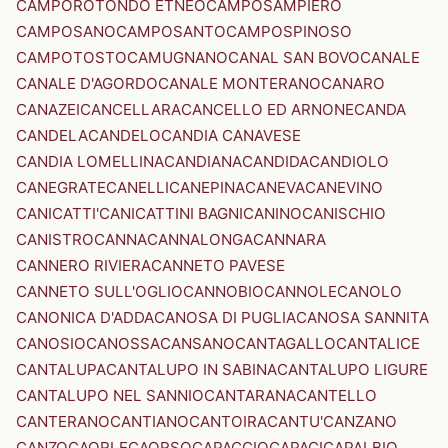
CAMPOROTONDO ETNEO
CAMPOSAMPIERO
CAMPOSANO
CAMPOSANTO
CAMPOSPINOSO
CAMPOTOSTO
CAMUGNANO
CANAL SAN BOVO
CANALE
CANALE D'AGORDO
CANALE MONTERANO
CANARO
CANAZEI
CANCELLARA
CANCELLO ED ARNONE
CANDA
CANDELA
CANDELO
CANDIA CANAVESE
CANDIA LOMELLINA
CANDIANA
CANDIDA
CANDIOLO
CANEGRATE
CANELLI
CANEPINA
CANEVA
CANEVINO
CANICATTI'
CANICATTINI BAGNI
CANINO
CANISCHIO
CANISTRO
CANNA
CANNALONGA
CANNARA
CANNERO RIVIERA
CANNETO PAVESE
CANNETO SULL'OGLIO
CANNOBIO
CANNOLE
CANOLO
CANONICA D'ADDA
CANOSA DI PUGLIA
CANOSA SANNITA
CANOSIO
CANOSSA
CANSANO
CANTAGALLO
CANTALICE
CANTALUPA
CANTALUPO IN SABINA
CANTALUPO LIGURE
CANTALUPO NEL SANNIO
CANTARANA
CANTELLO
CANTERANO
CANTIANO
CANTOIRA
CANTU'
CANZANO
CANZO
CAORLE
CAORSO
CAPACCIO
CAPACI
CAPALBIO