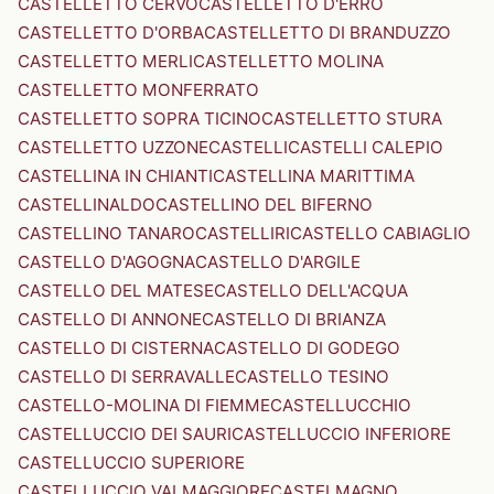
CASTELLETTO CERVO
CASTELLETTO D'ERRO
CASTELLETTO D'ORBA
CASTELLETTO DI BRANDUZZO
CASTELLETTO MERLI
CASTELLETTO MOLINA
CASTELLETTO MONFERRATO
CASTELLETTO SOPRA TICINO
CASTELLETTO STURA
CASTELLETTO UZZONE
CASTELLI
CASTELLI CALEPIO
CASTELLINA IN CHIANTI
CASTELLINA MARITTIMA
CASTELLINALDO
CASTELLINO DEL BIFERNO
CASTELLINO TANARO
CASTELLIRI
CASTELLO CABIAGLIO
CASTELLO D'AGOGNA
CASTELLO D'ARGILE
CASTELLO DEL MATESE
CASTELLO DELL'ACQUA
CASTELLO DI ANNONE
CASTELLO DI BRIANZA
CASTELLO DI CISTERNA
CASTELLO DI GODEGO
CASTELLO DI SERRAVALLE
CASTELLO TESINO
CASTELLO-MOLINA DI FIEMME
CASTELLUCCHIO
CASTELLUCCIO DEI SAURI
CASTELLUCCIO INFERIORE
CASTELLUCCIO SUPERIORE
CASTELLUCCIO VALMAGGIORE
CASTELMAGNO