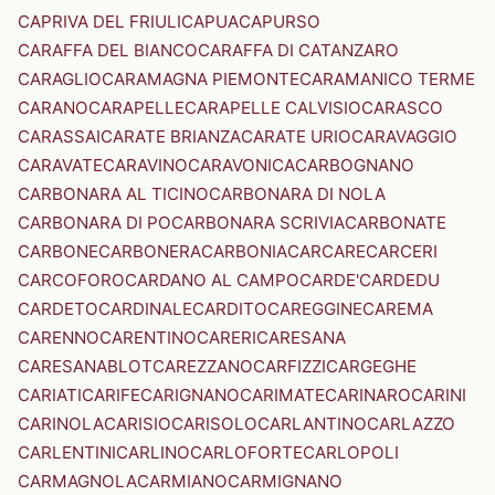
CAPRIVA DEL FRIULI
CAPUA
CAPURSO
CARAFFA DEL BIANCO
CARAFFA DI CATANZARO
CARAGLIO
CARAMAGNA PIEMONTE
CARAMANICO TERME
CARANO
CARAPELLE
CARAPELLE CALVISIO
CARASCO
CARASSAI
CARATE BRIANZA
CARATE URIO
CARAVAGGIO
CARAVATE
CARAVINO
CARAVONICA
CARBOGNANO
CARBONARA AL TICINO
CARBONARA DI NOLA
CARBONARA DI PO
CARBONARA SCRIVIA
CARBONATE
CARBONE
CARBONERA
CARBONIA
CARCARE
CARCERI
CARCOFORO
CARDANO AL CAMPO
CARDE'
CARDEDU
CARDETO
CARDINALE
CARDITO
CAREGGINE
CAREMA
CARENNO
CARENTINO
CARERI
CARESANA
CARESANABLOT
CAREZZANO
CARFIZZI
CARGEGHE
CARIATI
CARIFE
CARIGNANO
CARIMATE
CARINARO
CARINI
CARINOLA
CARISIO
CARISOLO
CARLANTINO
CARLAZZO
CARLENTINI
CARLINO
CARLOFORTE
CARLOPOLI
CARMAGNOLA
CARMIANO
CARMIGNANO