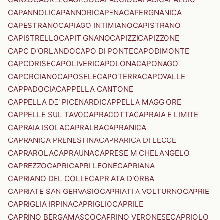
CAPANNOLI
CAPANNORI
CAPENA
CAPERGNANICA
CAPESTRANO
CAPIAGO INTIMIANO
CAPISTRANO
CAPISTRELLO
CAPITIGNANO
CAPIZZI
CAPIZZONE
CAPO D'ORLANDO
CAPO DI PONTE
CAPODIMONTE
CAPODRISE
CAPOLIVERI
CAPOLONA
CAPONAGO
CAPORCIANO
CAPOSELE
CAPOTERRA
CAPOVALLE
CAPPADOCIA
CAPPELLA CANTONE
CAPPELLA DE' PICENARDI
CAPPELLA MAGGIORE
CAPPELLE SUL TAVO
CAPRACOTTA
CAPRAIA E LIMITE
CAPRAIA ISOLA
CAPRALBA
CAPRANICA
CAPRANICA PRENESTINA
CAPRARICA DI LECCE
CAPRAROLA
CAPRAUNA
CAPRESE MICHELANGELO
CAPREZZO
CAPRI
CAPRI LEONE
CAPRIANA
CAPRIANO DEL COLLE
CAPRIATA D'ORBA
CAPRIATE SAN GERVASIO
CAPRIATI A VOLTURNO
CAPRIE
CAPRIGLIA IRPINA
CAPRIGLIO
CAPRILE
CAPRINO BERGAMASCO
CAPRINO VERONESE
CAPRIOLO