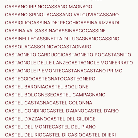
CASSANO IRPINO
CASSANO MAGNAGO
CASSANO SPINOLA
CASSANO VALCUVIA
CASSARO
CASSIGLIO
CASSINA DE' PECCHI
CASSINA RIZZARDI
CASSINA VALSASSINA
CASSINASCO
CASSINE
CASSINELLE
CASSINETTA DI LUGAGNANO
CASSINO
CASSOLA
CASSOLNOVO
CASTAGNARO
CASTAGNETO CARDUCCI
CASTAGNETO PO
CASTAGNITO
CASTAGNOLE DELLE LANZE
CASTAGNOLE MONFERRATO
CASTAGNOLE PIEMONTE
CASTANA
CASTANO PRIMO
CASTEGGIO
CASTEGNATO
CASTEGNERO
CASTEL BARONIA
CASTEL BOGLIONE
CASTEL BOLOGNESE
CASTEL CAMPAGNANO
CASTEL CASTAGNA
CASTEL COLONNA
CASTEL CONDINO
CASTEL D'AIANO
CASTEL D'ARIO
CASTEL D'AZZANO
CASTEL DEL GIUDICE
CASTEL DEL MONTE
CASTEL DEL PIANO
CASTEL DEL RIO
CASTEL DI CASIO
CASTEL DI IERI