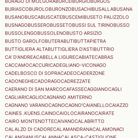
BURAGO DI MOLGORA
BURCEI
BURGIO
BURGOS
BURIASCO
BUROLO
BURONZO
BUSACHI
BUSALLA
BUSANA
BUSANO
BUSCA
BUSCATE
BUSCEMI
BUSETO PALIZZOLO
BUSNAGO
BUSSERO
BUSSETO
BUSSI SUL TIRINO
BUSSO
BUSSOLENGO
BUSSOLENO
BUSTO ARSIZIO
BUSTO GAROLFO
BUTERA
BUTI
BUTTAPIETRA
BUTTIGLIERA ALTA
BUTTIGLIERA D'ASTI
BUTTRIO
CA' D'ANDREA
CABELLA LIGURE
CABIATE
CABRAS
CACCAMO
CACCURI
CADEGLIANO-VICONAGO
CADELBOSCO DI SOPRA
CADEO
CADERZONE
CADONEGHE
CADORAGO
CADREZZATE
CAERANO DI SAN MARCO
CAFASSE
CAGGIANO
CAGLI
CAGLIARI
CAGLIO
CAGNANO AMITERNO
CAGNANO VARANO
CAGNO
CAGNO'
CAIANELLO
CAIAZZO
CAINES .KUENS.
CAINO
CAIOLO
CAIRANO
CAIRATE
CAIRO MONTENOTTE
CAIVANO
CALABRITTO
CALALZO DI CADORE
CALAMANDRANA
CALAMONACI
CALANGIANUS
CALANNA
CALASCA-CASTIGLIONE