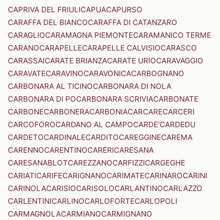
CAPRIVA DEL FRIULI
CAPUA
CAPURSO
CARAFFA DEL BIANCO
CARAFFA DI CATANZARO
CARAGLIO
CARAMAGNA PIEMONTE
CARAMANICO TERME
CARANO
CARAPELLE
CARAPELLE CALVISIO
CARASCO
CARASSAI
CARATE BRIANZA
CARATE URIO
CARAVAGGIO
CARAVATE
CARAVINO
CARAVONICA
CARBOGNANO
CARBONARA AL TICINO
CARBONARA DI NOLA
CARBONARA DI PO
CARBONARA SCRIVIA
CARBONATE
CARBONE
CARBONERA
CARBONIA
CARCARE
CARCERI
CARCOFORO
CARDANO AL CAMPO
CARDE'
CARDEDU
CARDETO
CARDINALE
CARDITO
CAREGGINE
CAREMA
CARENNO
CARENTINO
CARERI
CARESANA
CARESANABLOT
CAREZZANO
CARFIZZI
CARGEGHE
CARIATI
CARIFE
CARIGNANO
CARIMATE
CARINARO
CARINI
CARINOLA
CARISIO
CARISOLO
CARLANTINO
CARLAZZO
CARLENTINI
CARLINO
CARLOFORTE
CARLOPOLI
CARMAGNOLA
CARMIANO
CARMIGNANO