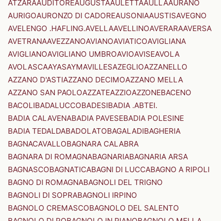
ATZARA
AUDITORE
AUGUSTA
AULETTA
AULLA
AURANO
AURIGO
AURONZO DI CADORE
AUSONIA
AUSTIS
AVEGNO
AVELENGO .HAFLING.
AVELLA
AVELLINO
AVERARA
AVERSA
AVETRANA
AVEZZANO
AVIANO
AVIATICO
AVIGLIANA
AVIGLIANO
AVIGLIANO UMBRO
AVIO
AVISE
AVOLA
AVOLASCA
AYAS
AYMAVILLES
AZEGLIO
AZZANELLO
AZZANO D'ASTI
AZZANO DECIMO
AZZANO MELLA
AZZANO SAN PAOLO
AZZATE
AZZIO
AZZONE
BACENO
BACOLI
BADALUCCO
BADESI
BADIA .ABTEI.
BADIA CALAVENA
BADIA PAVESE
BADIA POLESINE
BADIA TEDALDA
BADOLATO
BAGALADI
BAGHERIA
BAGNACAVALLO
BAGNARA CALABRA
BAGNARA DI ROMAGNA
BAGNARIA
BAGNARIA ARSA
BAGNASCO
BAGNATICA
BAGNI DI LUCCA
BAGNO A RIPOLI
BAGNO DI ROMAGNA
BAGNOLI DEL TRIGNO
BAGNOLI DI SOPRA
BAGNOLI IRPINO
BAGNOLO CREMASCO
BAGNOLO DEL SALENTO
BAGNOLO DI PO
BAGNOLO IN PIANO
BAGNOLO MELLA