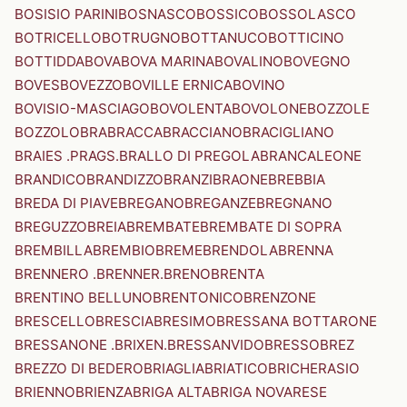
BOSISIO PARINI
BOSNASCO
BOSSICO
BOSSOLASCO
BOTRICELLO
BOTRUGNO
BOTTANUCO
BOTTICINO
BOTTIDDA
BOVA
BOVA MARINA
BOVALINO
BOVEGNO
BOVES
BOVEZZO
BOVILLE ERNICA
BOVINO
BOVISIO-MASCIAGO
BOVOLENTA
BOVOLONE
BOZZOLE
BOZZOLO
BRA
BRACCA
BRACCIANO
BRACIGLIANO
BRAIES .PRAGS.
BRALLO DI PREGOLA
BRANCALEONE
BRANDICO
BRANDIZZO
BRANZI
BRAONE
BREBBIA
BREDA DI PIAVE
BREGANO
BREGANZE
BREGNANO
BREGUZZO
BREIA
BREMBATE
BREMBATE DI SOPRA
BREMBILLA
BREMBIO
BREME
BRENDOLA
BRENNA
BRENNERO .BRENNER.
BRENO
BRENTA
BRENTINO BELLUNO
BRENTONICO
BRENZONE
BRESCELLO
BRESCIA
BRESIMO
BRESSANA BOTTARONE
BRESSANONE .BRIXEN.
BRESSANVIDO
BRESSO
BREZ
BREZZO DI BEDERO
BRIAGLIA
BRIATICO
BRICHERASIO
BRIENNO
BRIENZA
BRIGA ALTA
BRIGA NOVARESE