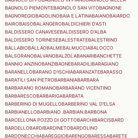
BAGNOLO PIEMONTE
BAGNOLO SAN VITO
BAGNONE
BAGNOREGIO
BAGOLINO
BAIA E LATINA
BAIANO
BAIARDO
BAIRO
BAISO
BALANGERO
BALDICHIERI D'ASTI
BALDISSERO CANAVESE
BALDISSERO D'ALBA
BALDISSERO TORINESE
BALESTRATE
BALESTRINO
BALLABIO
BALLAO
BALME
BALMUCCIA
BALOCCO
BALSORANO
BALVANO
BALZOLA
BANARI
BANCHETTE
BANNIO ANZINO
BANZI
BAONE
BARADILI
BARAGIANO
BARANELLO
BARANO D'ISCHIA
BARANZATE
BARASSO
BARATILI SAN PIETRO
BARBANIA
BARBARA
BARBARANO ROMANO
BARBARANO VICENTINO
BARBARESCO
BARBARIGA
BARBATA
BARBERINO DI MUGELLO
BARBERINO VAL D'ELSA
BARBIANELLO
BARBIANO .BARBIAN.
BARBONA
BARCELLONA POZZO DI GOTTO
BARCHI
BARCIS
BARD
BARDELLO
BARDI
BARDINETO
BARDOLINO
BARDONECCHIA
BAREGGIO
BARENGO
BARESSA
BARETE