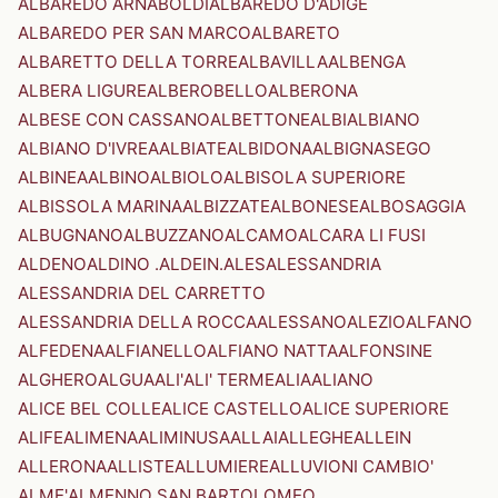
ALBAREDO ARNABOLDI
ALBAREDO D'ADIGE
ALBAREDO PER SAN MARCO
ALBARETO
ALBARETTO DELLA TORRE
ALBAVILLA
ALBENGA
ALBERA LIGURE
ALBEROBELLO
ALBERONA
ALBESE CON CASSANO
ALBETTONE
ALBI
ALBIANO
ALBIANO D'IVREA
ALBIATE
ALBIDONA
ALBIGNASEGO
ALBINEA
ALBINO
ALBIOLO
ALBISOLA SUPERIORE
ALBISSOLA MARINA
ALBIZZATE
ALBONESE
ALBOSAGGIA
ALBUGNANO
ALBUZZANO
ALCAMO
ALCARA LI FUSI
ALDENO
ALDINO .ALDEIN.
ALES
ALESSANDRIA
ALESSANDRIA DEL CARRETTO
ALESSANDRIA DELLA ROCCA
ALESSANO
ALEZIO
ALFANO
ALFEDENA
ALFIANELLO
ALFIANO NATTA
ALFONSINE
ALGHERO
ALGUA
ALI'
ALI' TERME
ALIA
ALIANO
ALICE BEL COLLE
ALICE CASTELLO
ALICE SUPERIORE
ALIFE
ALIMENA
ALIMINUSA
ALLAI
ALLEGHE
ALLEIN
ALLERONA
ALLISTE
ALLUMIERE
ALLUVIONI CAMBIO'
ALME'
ALMENNO SAN BARTOLOMEO