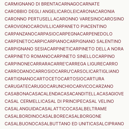
CARMIGNANO DI BRENTA
CARNAGO
CARNATE
CAROBBIO DEGLI ANGELI
CAROLEI
CARONA
CARONIA
CARONNO PERTUSELLA
CARONNO VARESINO
CAROSINO
CAROVIGNO
CAROVILLI
CARPANETO PIACENTINO
CARPANZANO
CARPASIO
CARPEGNA
CARPENEDOLO
CARPENETO
CARPI
CARPIANO
CARPIGNANO SALENTINO
CARPIGNANO SESIA
CARPINETI
CARPINETO DELLA NORA
CARPINETO ROMANO
CARPINETO SINELLO
CARPINO
CARPINONE
CARRARA
CARRE'
CARREGA LIGURE
CARRO
CARRODANO
CARROSIO
CARRU'
CARSOLI
CARTIGLIANO
CARTIGNANO
CARTOCETO
CARTOSIO
CARTURA
CARUGATE
CARUGO
CARUNCHIO
CARVICO
CARZANO
CASABONA
CASACALENDA
CASACANDITELLA
CASAGIOVE
CASAL CERMELLI
CASAL DI PRINCIPE
CASAL VELINO
CASALANGUIDA
CASALATTICO
CASALBELTRAME
CASALBORDINO
CASALBORE
CASALBORGONE
CASALBUONO
CASALBUTTANO ED UNITI
CASALCIPRANO