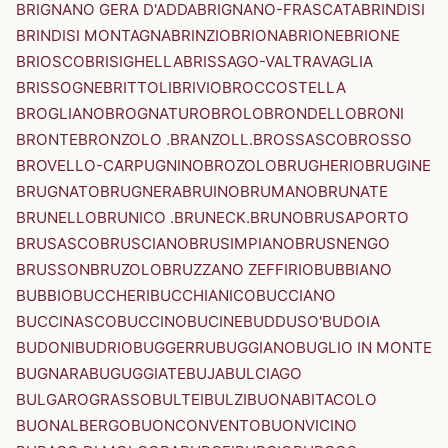
BRIGNANO GERA D'ADDA
BRIGNANO-FRASCATA
BRINDISI
BRINDISI MONTAGNA
BRINZIO
BRIONA
BRIONE
BRIONE
BRIOSCO
BRISIGHELLA
BRISSAGO-VALTRAVAGLIA
BRISSOGNE
BRITTOLI
BRIVIO
BROCCOSTELLA
BROGLIANO
BROGNATURO
BROLO
BRONDELLO
BRONI
BRONTE
BRONZOLO .BRANZOLL.
BROSSASCO
BROSSO
BROVELLO-CARPUGNINO
BROZOLO
BRUGHERIO
BRUGINE
BRUGNATO
BRUGNERA
BRUINO
BRUMANO
BRUNATE
BRUNELLO
BRUNICO .BRUNECK.
BRUNO
BRUSAPORTO
BRUSASCO
BRUSCIANO
BRUSIMPIANO
BRUSNENGO
BRUSSON
BRUZOLO
BRUZZANO ZEFFIRIO
BUBBIANO
BUBBIO
BUCCHERI
BUCCHIANICO
BUCCIANO
BUCCINASCO
BUCCINO
BUCINE
BUDDUSO'
BUDOIA
BUDONI
BUDRIO
BUGGERRU
BUGGIANO
BUGLIO IN MONTE
BUGNARA
BUGUGGIATE
BUJA
BULCIAGO
BULGAROGRASSO
BULTEI
BULZI
BUONABITACOLO
BUONALBERGO
BUONCONVENTO
BUONVICINO