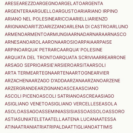
ARESE
AREZZO
ARGEGNO
ARGELATO
ARGENTA
ARGENTERA
ARGUELLO
ARGUSTO
ARI
ARIANO IRPINO
ARIANO NEL POLESINE
ARICCIA
ARIELLI
ARIENZO
ARIGNANO
ARITZO
ARIZZANO
ARLENA DI CASTRO
ARLUNO
ARMENO
ARMENTO
ARMUNGIA
ARNAD
ARNARA
ARNASCO
ARNESANO
AROLA
ARONA
AROSIO
ARPAIA
ARPAISE
ARPINO
ARQUA' PETRARCA
ARQUA' POLESINE
ARQUATA DEL TRONTO
ARQUATA SCRIVIA
ARRE
ARRONE
ARSAGO SEPRIO
ARSIE'
ARSIERO
ARSITA
ARSOLI
ARTA TERME
ARTEGNA
ARTENA
ARTOGNE
ARVIER
ARZACHENA
ARZAGO D'ADDA
ARZANA
ARZANO
ARZENE
ARZERGRANDE
ARZIGNANO
ASCEA
ASCIANO
ASCOLI PICENO
ASCOLI SATRIANO
ASCREA
ASIAGO
ASIGLIANO VENETO
ASIGLIANO VERCELLESE
ASOLA
ASOLO
ASSAGO
ASSEMINI
ASSISI
ASSO
ASSOLO
ASSORO
ASTI
ASUNI
ATELETA
ATELLA
ATENA LUCANA
ATESSA
ATINA
ATRANI
ATRI
ATRIPALDA
ATTIGLIANO
ATTIMIS