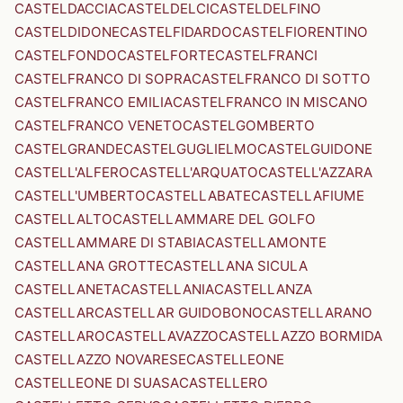
CASTELDACCIA
CASTELDELCI
CASTELDELFINO
CASTELDIDONE
CASTELFIDARDO
CASTELFIORENTINO
CASTELFONDO
CASTELFORTE
CASTELFRANCI
CASTELFRANCO DI SOPRA
CASTELFRANCO DI SOTTO
CASTELFRANCO EMILIA
CASTELFRANCO IN MISCANO
CASTELFRANCO VENETO
CASTELGOMBERTO
CASTELGRANDE
CASTELGUGLIELMO
CASTELGUIDONE
CASTELL'ALFERO
CASTELL'ARQUATO
CASTELL'AZZARA
CASTELL'UMBERTO
CASTELLABATE
CASTELLAFIUME
CASTELLALTO
CASTELLAMMARE DEL GOLFO
CASTELLAMMARE DI STABIA
CASTELLAMONTE
CASTELLANA GROTTE
CASTELLANA SICULA
CASTELLANETA
CASTELLANIA
CASTELLANZA
CASTELLAR
CASTELLAR GUIDOBONO
CASTELLARANO
CASTELLARO
CASTELLAVAZZO
CASTELLAZZO BORMIDA
CASTELLAZZO NOVARESE
CASTELLEONE
CASTELLEONE DI SUASA
CASTELLERO