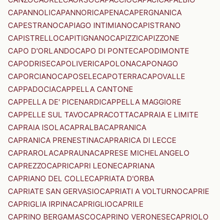
CAPANNOLI
CAPANNORI
CAPENA
CAPERGNANICA
CAPESTRANO
CAPIAGO INTIMIANO
CAPISTRANO
CAPISTRELLO
CAPITIGNANO
CAPIZZI
CAPIZZONE
CAPO D'ORLANDO
CAPO DI PONTE
CAPODIMONTE
CAPODRISE
CAPOLIVERI
CAPOLONA
CAPONAGO
CAPORCIANO
CAPOSELE
CAPOTERRA
CAPOVALLE
CAPPADOCIA
CAPPELLA CANTONE
CAPPELLA DE' PICENARDI
CAPPELLA MAGGIORE
CAPPELLE SUL TAVO
CAPRACOTTA
CAPRAIA E LIMITE
CAPRAIA ISOLA
CAPRALBA
CAPRANICA
CAPRANICA PRENESTINA
CAPRARICA DI LECCE
CAPRAROLA
CAPRAUNA
CAPRESE MICHELANGELO
CAPREZZO
CAPRI
CAPRI LEONE
CAPRIANA
CAPRIANO DEL COLLE
CAPRIATA D'ORBA
CAPRIATE SAN GERVASIO
CAPRIATI A VOLTURNO
CAPRIE
CAPRIGLIA IRPINA
CAPRIGLIO
CAPRILE
CAPRINO BERGAMASCO
CAPRINO VERONESE
CAPRIOLO