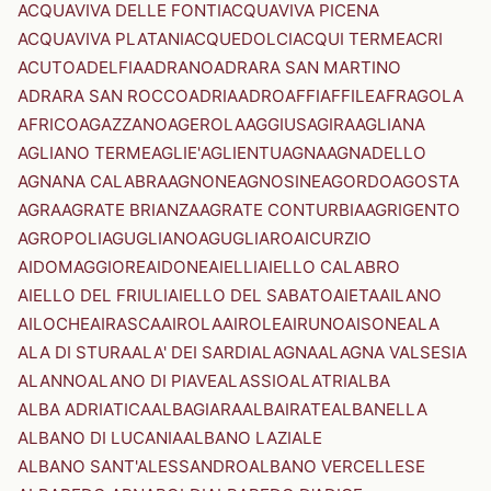
ACQUAVIVA DELLE FONTI
ACQUAVIVA PICENA
ACQUAVIVA PLATANI
ACQUEDOLCI
ACQUI TERME
ACRI
ACUTO
ADELFIA
ADRANO
ADRARA SAN MARTINO
ADRARA SAN ROCCO
ADRIA
ADRO
AFFI
AFFILE
AFRAGOLA
AFRICO
AGAZZANO
AGEROLA
AGGIUS
AGIRA
AGLIANA
AGLIANO TERME
AGLIE'
AGLIENTU
AGNA
AGNADELLO
AGNANA CALABRA
AGNONE
AGNOSINE
AGORDO
AGOSTA
AGRA
AGRATE BRIANZA
AGRATE CONTURBIA
AGRIGENTO
AGROPOLI
AGUGLIANO
AGUGLIARO
AICURZIO
AIDOMAGGIORE
AIDONE
AIELLI
AIELLO CALABRO
AIELLO DEL FRIULI
AIELLO DEL SABATO
AIETA
AILANO
AILOCHE
AIRASCA
AIROLA
AIROLE
AIRUNO
AISONE
ALA
ALA DI STURA
ALA' DEI SARDI
ALAGNA
ALAGNA VALSESIA
ALANNO
ALANO DI PIAVE
ALASSIO
ALATRI
ALBA
ALBA ADRIATICA
ALBAGIARA
ALBAIRATE
ALBANELLA
ALBANO DI LUCANIA
ALBANO LAZIALE
ALBANO SANT'ALESSANDRO
ALBANO VERCELLESE