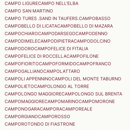
CAMPO LIGURE
CAMPO NELL'ELBA
CAMPO SAN MARTINO
CAMPO TURES .SAND IN TAUFERS.
CAMPOBASSO
CAMPOBELLO DI LICATA
CAMPOBELLO DI MAZARA
CAMPOCHIARO
CAMPODARSEGO
CAMPODENNO
CAMPODIMELE
CAMPODIPIETRA
CAMPODOLCINO
CAMPODORO
CAMPOFELICE DI FITALIA
CAMPOFELICE DI ROCCELLA
CAMPOFILONE
CAMPOFIORITO
CAMPOFORMIDO
CAMPOFRANCO
CAMPOGALLIANO
CAMPOLATTARO
CAMPOLI APPENNINO
CAMPOLI DEL MONTE TABURNO
CAMPOLIETO
CAMPOLONGO AL TORRE
CAMPOLONGO MAGGIORE
CAMPOLONGO SUL BRENTA
CAMPOMAGGIORE
CAMPOMARINO
CAMPOMORONE
CAMPONOGARA
CAMPORA
CAMPOREALE
CAMPORGIANO
CAMPOROSSO
CAMPOROTONDO DI FIASTRONE