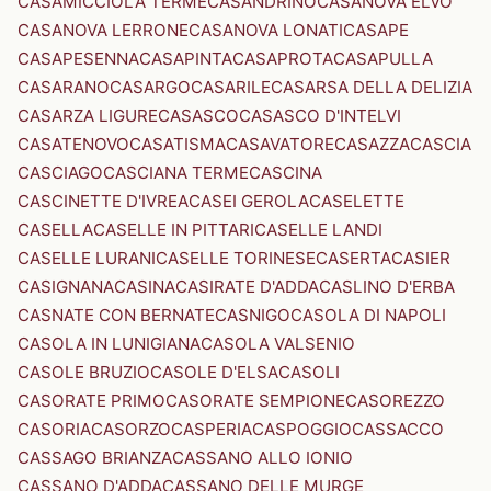
CASAMICCIOLA TERME
CASANDRINO
CASANOVA ELVO
CASANOVA LERRONE
CASANOVA LONATI
CASAPE
CASAPESENNA
CASAPINTA
CASAPROTA
CASAPULLA
CASARANO
CASARGO
CASARILE
CASARSA DELLA DELIZIA
CASARZA LIGURE
CASASCO
CASASCO D'INTELVI
CASATENOVO
CASATISMA
CASAVATORE
CASAZZA
CASCIA
CASCIAGO
CASCIANA TERME
CASCINA
CASCINETTE D'IVREA
CASEI GEROLA
CASELETTE
CASELLA
CASELLE IN PITTARI
CASELLE LANDI
CASELLE LURANI
CASELLE TORINESE
CASERTA
CASIER
CASIGNANA
CASINA
CASIRATE D'ADDA
CASLINO D'ERBA
CASNATE CON BERNATE
CASNIGO
CASOLA DI NAPOLI
CASOLA IN LUNIGIANA
CASOLA VALSENIO
CASOLE BRUZIO
CASOLE D'ELSA
CASOLI
CASORATE PRIMO
CASORATE SEMPIONE
CASOREZZO
CASORIA
CASORZO
CASPERIA
CASPOGGIO
CASSACCO
CASSAGO BRIANZA
CASSANO ALLO IONIO
CASSANO D'ADDA
CASSANO DELLE MURGE