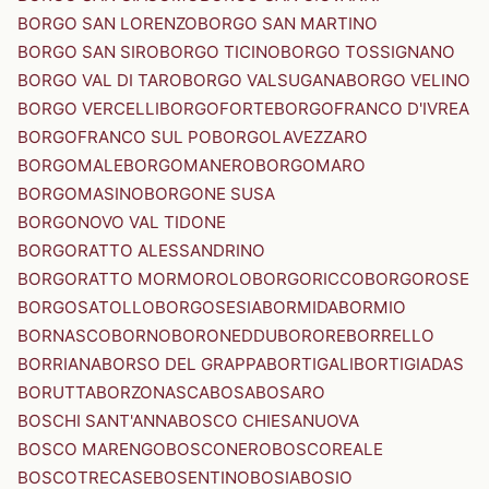
BORGO SAN LORENZO
BORGO SAN MARTINO
BORGO SAN SIRO
BORGO TICINO
BORGO TOSSIGNANO
BORGO VAL DI TARO
BORGO VALSUGANA
BORGO VELINO
BORGO VERCELLI
BORGOFORTE
BORGOFRANCO D'IVREA
BORGOFRANCO SUL PO
BORGOLAVEZZARO
BORGOMALE
BORGOMANERO
BORGOMARO
BORGOMASINO
BORGONE SUSA
BORGONOVO VAL TIDONE
BORGORATTO ALESSANDRINO
BORGORATTO MORMOROLO
BORGORICCO
BORGOROSE
BORGOSATOLLO
BORGOSESIA
BORMIDA
BORMIO
BORNASCO
BORNO
BORONEDDU
BORORE
BORRELLO
BORRIANA
BORSO DEL GRAPPA
BORTIGALI
BORTIGIADAS
BORUTTA
BORZONASCA
BOSA
BOSARO
BOSCHI SANT'ANNA
BOSCO CHIESANUOVA
BOSCO MARENGO
BOSCONERO
BOSCOREALE
BOSCOTRECASE
BOSENTINO
BOSIA
BOSIO