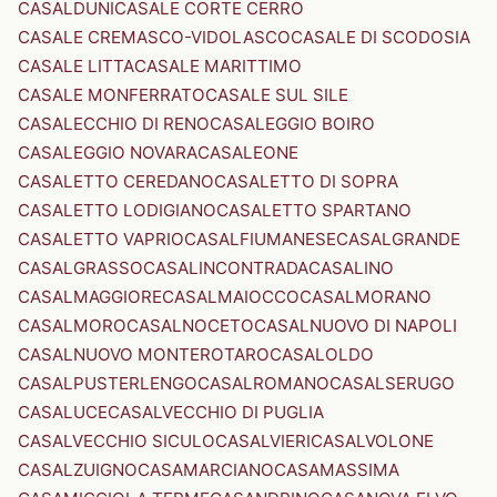
CASALDUNI
CASALE CORTE CERRO
CASALE CREMASCO-VIDOLASCO
CASALE DI SCODOSIA
CASALE LITTA
CASALE MARITTIMO
CASALE MONFERRATO
CASALE SUL SILE
CASALECCHIO DI RENO
CASALEGGIO BOIRO
CASALEGGIO NOVARA
CASALEONE
CASALETTO CEREDANO
CASALETTO DI SOPRA
CASALETTO LODIGIANO
CASALETTO SPARTANO
CASALETTO VAPRIO
CASALFIUMANESE
CASALGRANDE
CASALGRASSO
CASALINCONTRADA
CASALINO
CASALMAGGIORE
CASALMAIOCCO
CASALMORANO
CASALMORO
CASALNOCETO
CASALNUOVO DI NAPOLI
CASALNUOVO MONTEROTARO
CASALOLDO
CASALPUSTERLENGO
CASALROMANO
CASALSERUGO
CASALUCE
CASALVECCHIO DI PUGLIA
CASALVECCHIO SICULO
CASALVIERI
CASALVOLONE
CASALZUIGNO
CASAMARCIANO
CASAMASSIMA