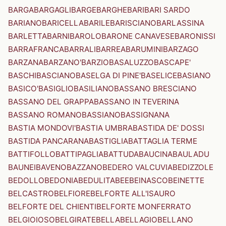
BARGA
BARGAGLI
BARGE
BARGHE
BARI
BARI SARDO
BARIANO
BARICELLA
BARILE
BARISCIANO
BARLASSINA
BARLETTA
BARNI
BAROLO
BARONE CANAVESE
BARONISSI
BARRAFRANCA
BARRALI
BARREA
BARUMINI
BARZAGO
BARZANA
BARZANO'
BARZIO
BASALUZZO
BASCAPE'
BASCHI
BASCIANO
BASELGA DI PINE'
BASELICE
BASIANO
BASICO'
BASIGLIO
BASILIANO
BASSANO BRESCIANO
BASSANO DEL GRAPPA
BASSANO IN TEVERINA
BASSANO ROMANO
BASSIANO
BASSIGNANA
BASTIA MONDOVI'
BASTIA UMBRA
BASTIDA DE' DOSSI
BASTIDA PANCARANA
BASTIGLIA
BATTAGLIA TERME
BATTIFOLLO
BATTIPAGLIA
BATTUDA
BAUCINA
BAULADU
BAUNEI
BAVENO
BAZZANO
BEDERO VALCUVIA
BEDIZZOLE
BEDOLLO
BEDONIA
BEDULITA
BEE
BEINASCO
BEINETTE
BELCASTRO
BELFIORE
BELFORTE ALL'ISAURO
BELFORTE DEL CHIENTI
BELFORTE MONFERRATO
BELGIOIOSO
BELGIRATE
BELLA
BELLAGIO
BELLANO