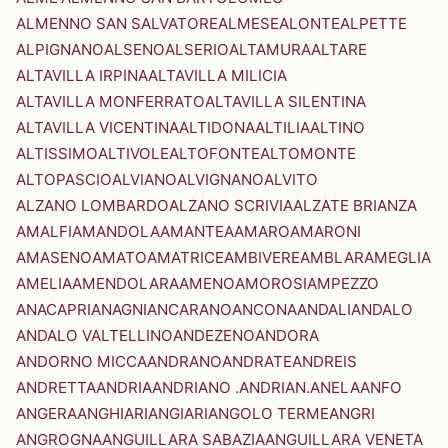
ALMENNO SAN SALVATORE
ALMESE
ALONTE
ALPETTE
ALPIGNANO
ALSENO
ALSERIO
ALTAMURA
ALTARE
ALTAVILLA IRPINA
ALTAVILLA MILICIA
ALTAVILLA MONFERRATO
ALTAVILLA SILENTINA
ALTAVILLA VICENTINA
ALTIDONA
ALTILIA
ALTINO
ALTISSIMO
ALTIVOLE
ALTOFONTE
ALTOMONTE
ALTOPASCIO
ALVIANO
ALVIGNANO
ALVITO
ALZANO LOMBARDO
ALZANO SCRIVIA
ALZATE BRIANZA
AMALFI
AMANDOLA
AMANTEA
AMARO
AMARONI
AMASENO
AMATO
AMATRICE
AMBIVERE
AMBLAR
AMEGLIA
AMELIA
AMENDOLARA
AMENO
AMOROSI
AMPEZZO
ANACAPRI
ANAGNI
ANCARANO
ANCONA
ANDALI
ANDALO
ANDALO VALTELLINO
ANDEZENO
ANDORA
ANDORNO MICCA
ANDRANO
ANDRATE
ANDREIS
ANDRETTA
ANDRIA
ANDRIANO .ANDRIAN.
ANELA
ANFO
ANGERA
ANGHIARI
ANGIARI
ANGOLO TERME
ANGRI
ANGROGNA
ANGUILLARA SABAZIA
ANGUILLARA VENETA