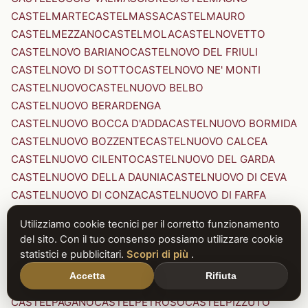
CASTELMARTE
CASTELMASSA
CASTELMAURO
CASTELMEZZANO
CASTELMOLA
CASTELNOVETTO
CASTELNOVO BARIANO
CASTELNOVO DEL FRIULI
CASTELNOVO DI SOTTO
CASTELNOVO NE' MONTI
CASTELNUOVO
CASTELNUOVO BELBO
CASTELNUOVO BERARDENGA
CASTELNUOVO BOCCA D'ADDA
CASTELNUOVO BORMIDA
CASTELNUOVO BOZZENTE
CASTELNUOVO CALCEA
CASTELNUOVO CILENTO
CASTELNUOVO DEL GARDA
CASTELNUOVO DELLA DAUNIA
CASTELNUOVO DI CEVA
CASTELNUOVO DI CONZA
CASTELNUOVO DI FARFA
CASTELNUOVO DI GARFAGNANA
Utilizziamo cookie tecnici per il corretto funzionamento
CASTELNUOVO DI PORTO
CASTELNUOVO DON BOSCO
del sito. Con il tuo consenso possiamo utilizzare cookie
CASTELNUOVO MAGRA
CASTELNUOVO NIGRA
statistici e pubblicitari.
Scopri di più
.
CASTELNUOVO PARANO
CASTELNUOVO RANGONE
Accetta
Rifiuta
CASTELNUOVO SCRIVIA
CASTELNUOVO VAL DI CECINA
CASTELPAGANO
CASTELPETROSO
CASTELPIZZUTO