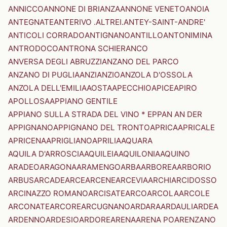
ANNICCO
ANNONE DI BRIANZA
ANNONE VENETO
ANOIA
ANTEGNATE
ANTERIVO .ALTREI.
ANTEY-SAINT-ANDRE'
ANTICOLI CORRADO
ANTIGNANO
ANTILLO
ANTONIMINA
ANTRODOCO
ANTRONA SCHIERANCO
ANVERSA DEGLI ABRUZZI
ANZANO DEL PARCO
ANZANO DI PUGLIA
ANZI
ANZIO
ANZOLA D'OSSOLA
ANZOLA DELL'EMILIA
AOSTA
APECCHIO
APICE
APIRO
APOLLOSA
APPIANO GENTILE
APPIANO SULLA STRADA DEL VINO * EPPAN AN DER
APPIGNANO
APPIGNANO DEL TRONTO
APRICA
APRICALE
APRICENA
APRIGLIANO
APRILIA
AQUARA
AQUILA D'ARROSCIA
AQUILEIA
AQUILONIA
AQUINO
ARADEO
ARAGONA
ARAMENGO
ARBA
ARBOREA
ARBORIO
ARBUS
ARCADE
ARCE
ARCENE
ARCEVIA
ARCHI
ARCIDOSSO
ARCINAZZO ROMANO
ARCISATE
ARCO
ARCOLA
ARCOLE
ARCONATE
ARCORE
ARCUGNANO
ARDARA
ARDAULI
ARDEA
ARDENNO
ARDESIO
ARDORE
ARENA
ARENA PO
ARENZANO