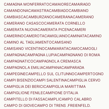
CAMAGNA MONFERRATO
CAMAIORE
CAMAIRAGO
CAMANDONA
CAMASTRA
CAMBIAGO
CAMBIANO
CAMBIASCA
CAMBURZANO
CAMERANA
CAMERANO
CAMERANO CASASCO
CAMERATA CORNELLO
CAMERATA NUOVA
CAMERATA PICENA
CAMERI
CAMERINO
CAMEROTA
CAMIGLIANO
CAMINATA
CAMINO
CAMINO AL TAGLIAMENTO
CAMISANO
CAMISANO VICENTINO
CAMMARATA
CAMO
CAMOGLI
CAMPAGNA
CAMPAGNA LUPIA
CAMPAGNANO DI ROMA
CAMPAGNATICO
CAMPAGNOLA CREMASCA
CAMPAGNOLA EMILIA
CAMPANA
CAMPARADA
CAMPEGINE
CAMPELLO SUL CLITUNNO
CAMPERTOGNO
CAMPI BISENZIO
CAMPI SALENTINA
CAMPIGLIA CERVO
CAMPIGLIA DEI BERICI
CAMPIGLIA MARITTIMA
CAMPIGLIONE FENILE
CAMPIONE D'ITALIA
CAMPITELLO DI FASSA
CAMPLI
CAMPO CALABRO
CAMPO DI GIOVE
CAMPO DI TRENS .FREIENFELD.