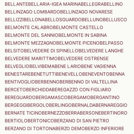
BELLANTE
BELLARIA-IGEA MARINA
BELLEGRA
BELLINO
BELLINZAGO LOMBARDO
BELLINZAGO NOVARESE
BELLIZZI
BELLONA
BELLOSGUARDO
BELLUNO
BELLUSCO
BELMONTE CALABRO
BELMONTE CASTELLO
BELMONTE DEL SANNIO
BELMONTE IN SABINA
BELMONTE MEZZAGNO
BELMONTE PICENO
BELPASSO
BELSITO
BELVEDERE DI SPINELLO
BELVEDERE LANGHE
BELVEDERE MARITTIMO
BELVEDERE OSTRENSE
BELVEGLIO
BELVI
BEMA
BENE LARIO
BENE VAGIENNA
BENESTARE
BENETUTTI
BENEVELLO
BENEVENTO
BENNA
BENTIVOGLIO
BERBENNO
BERBENNO DI VALTELLINA
BERCETO
BERCHIDDA
BEREGAZZO CON FIGLIARO
BEREGUARDO
BERGAMASCO
BERGAMO
BERGANTINO
BERGEGGI
BERGOLO
BERLINGO
BERNALDA
BERNAREGGIO
BERNATE TICINO
BERNEZZO
BERRA
BERSONE
BERTINORO
BERTIOLO
BERTONICO
BERZANO DI SAN PIETRO
BERZANO DI TORTONA
BERZO DEMO
BERZO INFERIORE