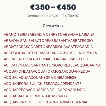
€350 – €450
Cremazione a ASCOLI SATRIANO
Cremazione
ABANO TERME
ABBADIA CERRETO
ABBADIA LARIANA
ABBADIA SAN SALVATORE
ABBASANTA
ABBATEGGIO
ABBIATEGRASSO
ABETONE
ABRIOLA
ACATE
ACCADIA
ACCEGLIO
ACCETTURA
ACCIANO
ACCUMOLI
ACERENZA
ACERNO
ACERRA
ACI BONACCORSI
ACI CASTELLO
ACI CATENA
ACI SANT'ANTONIO
ACIREALE
ACQUACANINA
ACQUAFONDATA
ACQUAFORMOSA
ACQUAFREDDA
ACQUALAGNA
ACQUANEGRA CREMONESE
ACQUANEGRA SUL CHIESE
ACQUAPENDENTE
ACQUAPPESA
ACQUARICA DEL CAPO
ACQUARO
ACQUASANTA TERME
ACQUASPARTA
ACQUAVIVA COLLECROCE
ACQUAVIVA D'ISERNIA