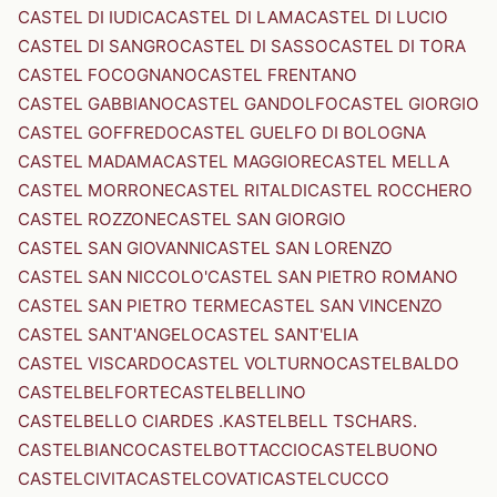
CASTEL DI IUDICA
CASTEL DI LAMA
CASTEL DI LUCIO
CASTEL DI SANGRO
CASTEL DI SASSO
CASTEL DI TORA
CASTEL FOCOGNANO
CASTEL FRENTANO
CASTEL GABBIANO
CASTEL GANDOLFO
CASTEL GIORGIO
CASTEL GOFFREDO
CASTEL GUELFO DI BOLOGNA
CASTEL MADAMA
CASTEL MAGGIORE
CASTEL MELLA
CASTEL MORRONE
CASTEL RITALDI
CASTEL ROCCHERO
CASTEL ROZZONE
CASTEL SAN GIORGIO
CASTEL SAN GIOVANNI
CASTEL SAN LORENZO
CASTEL SAN NICCOLO'
CASTEL SAN PIETRO ROMANO
CASTEL SAN PIETRO TERME
CASTEL SAN VINCENZO
CASTEL SANT'ANGELO
CASTEL SANT'ELIA
CASTEL VISCARDO
CASTEL VOLTURNO
CASTELBALDO
CASTELBELFORTE
CASTELBELLINO
CASTELBELLO CIARDES .KASTELBELL TSCHARS.
CASTELBIANCO
CASTELBOTTACCIO
CASTELBUONO
CASTELCIVITA
CASTELCOVATI
CASTELCUCCO