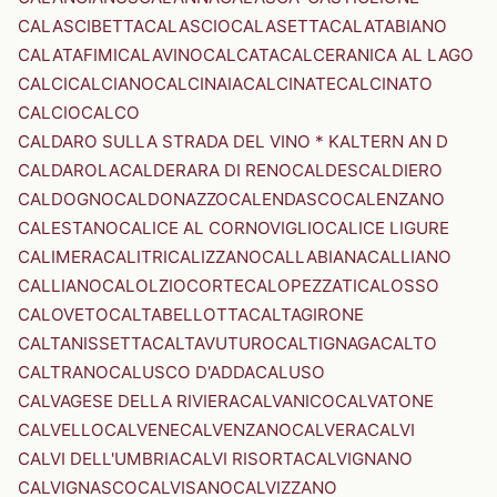
CALASCIBETTA
CALASCIO
CALASETTA
CALATABIANO
CALATAFIMI
CALAVINO
CALCATA
CALCERANICA AL LAGO
CALCI
CALCIANO
CALCINAIA
CALCINATE
CALCINATO
CALCIO
CALCO
CALDARO SULLA STRADA DEL VINO * KALTERN AN D
CALDAROLA
CALDERARA DI RENO
CALDES
CALDIERO
CALDOGNO
CALDONAZZO
CALENDASCO
CALENZANO
CALESTANO
CALICE AL CORNOVIGLIO
CALICE LIGURE
CALIMERA
CALITRI
CALIZZANO
CALLABIANA
CALLIANO
CALLIANO
CALOLZIOCORTE
CALOPEZZATI
CALOSSO
CALOVETO
CALTABELLOTTA
CALTAGIRONE
CALTANISSETTA
CALTAVUTURO
CALTIGNAGA
CALTO
CALTRANO
CALUSCO D'ADDA
CALUSO
CALVAGESE DELLA RIVIERA
CALVANICO
CALVATONE
CALVELLO
CALVENE
CALVENZANO
CALVERA
CALVI
CALVI DELL'UMBRIA
CALVI RISORTA
CALVIGNANO
CALVIGNASCO
CALVISANO
CALVIZZANO