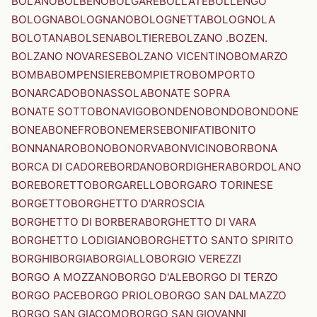
BOLANO
BOLBENO
BOLGARE
BOLLATE
BOLLENGO
BOLOGNA
BOLOGNANO
BOLOGNETTA
BOLOGNOLA
BOLOTANA
BOLSENA
BOLTIERE
BOLZANO .BOZEN.
BOLZANO NOVARESE
BOLZANO VICENTINO
BOMARZO
BOMBA
BOMPENSIERE
BOMPIETRO
BOMPORTO
BONARCADO
BONASSOLA
BONATE SOPRA
BONATE SOTTO
BONAVIGO
BONDENO
BONDO
BONDONE
BONEA
BONEFRO
BONEMERSE
BONIFATI
BONITO
BONNANARO
BONO
BONORVA
BONVICINO
BORBONA
BORCA DI CADORE
BORDANO
BORDIGHERA
BORDOLANO
BORE
BORETTO
BORGARELLO
BORGARO TORINESE
BORGETTO
BORGHETTO D'ARROSCIA
BORGHETTO DI BORBERA
BORGHETTO DI VARA
BORGHETTO LODIGIANO
BORGHETTO SANTO SPIRITO
BORGHI
BORGIA
BORGIALLO
BORGIO VEREZZI
BORGO A MOZZANO
BORGO D'ALE
BORGO DI TERZO
BORGO PACE
BORGO PRIOLO
BORGO SAN DALMAZZO
BORGO SAN GIACOMO
BORGO SAN GIOVANNI