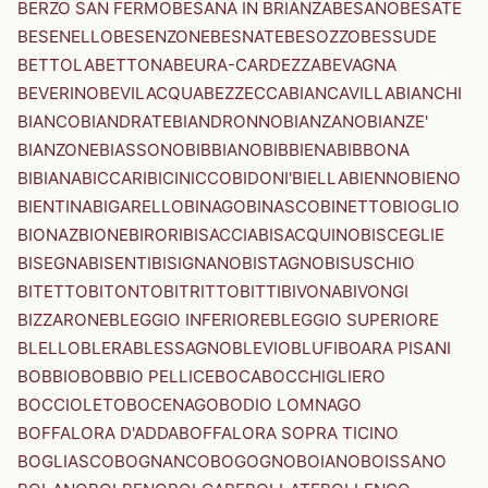
BERZO SAN FERMO
BESANA IN BRIANZA
BESANO
BESATE
BESENELLO
BESENZONE
BESNATE
BESOZZO
BESSUDE
BETTOLA
BETTONA
BEURA-CARDEZZA
BEVAGNA
BEVERINO
BEVILACQUA
BEZZECCA
BIANCAVILLA
BIANCHI
BIANCO
BIANDRATE
BIANDRONNO
BIANZANO
BIANZE'
BIANZONE
BIASSONO
BIBBIANO
BIBBIENA
BIBBONA
BIBIANA
BICCARI
BICINICCO
BIDONI'
BIELLA
BIENNO
BIENO
BIENTINA
BIGARELLO
BINAGO
BINASCO
BINETTO
BIOGLIO
BIONAZ
BIONE
BIRORI
BISACCIA
BISACQUINO
BISCEGLIE
BISEGNA
BISENTI
BISIGNANO
BISTAGNO
BISUSCHIO
BITETTO
BITONTO
BITRITTO
BITTI
BIVONA
BIVONGI
BIZZARONE
BLEGGIO INFERIORE
BLEGGIO SUPERIORE
BLELLO
BLERA
BLESSAGNO
BLEVIO
BLUFI
BOARA PISANI
BOBBIO
BOBBIO PELLICE
BOCA
BOCCHIGLIERO
BOCCIOLETO
BOCENAGO
BODIO LOMNAGO
BOFFALORA D'ADDA
BOFFALORA SOPRA TICINO
BOGLIASCO
BOGNANCO
BOGOGNO
BOIANO
BOISSANO