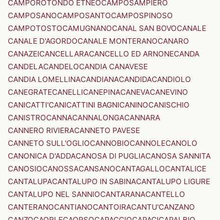
CAMPOROTONDO ETNEO
CAMPOSAMPIERO
CAMPOSANO
CAMPOSANTO
CAMPOSPINOSO
CAMPOTOSTO
CAMUGNANO
CANAL SAN BOVO
CANALE
CANALE D'AGORDO
CANALE MONTERANO
CANARO
CANAZEI
CANCELLARA
CANCELLO ED ARNONE
CANDA
CANDELA
CANDELO
CANDIA CANAVESE
CANDIA LOMELLINA
CANDIANA
CANDIDA
CANDIOLO
CANEGRATE
CANELLI
CANEPINA
CANEVA
CANEVINO
CANICATTI'
CANICATTINI BAGNI
CANINO
CANISCHIO
CANISTRO
CANNA
CANNALONGA
CANNARA
CANNERO RIVIERA
CANNETO PAVESE
CANNETO SULL'OGLIO
CANNOBIO
CANNOLE
CANOLO
CANONICA D'ADDA
CANOSA DI PUGLIA
CANOSA SANNITA
CANOSIO
CANOSSA
CANSANO
CANTAGALLO
CANTALICE
CANTALUPA
CANTALUPO IN SABINA
CANTALUPO LIGURE
CANTALUPO NEL SANNIO
CANTARANA
CANTELLO
CANTERANO
CANTIANO
CANTOIRA
CANTU'
CANZANO
CANZO
CAORLE
CAORSO
CAPACCIO
CAPACI
CAPALBIO