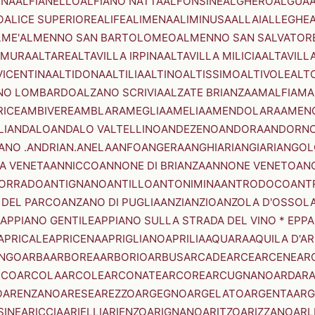
ENA
ALFIANELLO
ALFIANO NATTA
ALFONSINE
ALGHERO
ALGUA
A
O
ALICE SUPERIORE
ALIFE
ALIMENA
ALIMINUSA
ALLAI
ALLEGHE
LME'
ALMENNO SAN BARTOLOMEO
ALMENNO SAN SALVATOR
AMURA
ALTARE
ALTAVILLA IRPINA
ALTAVILLA MILICIA
ALTAVILL
VICENTINA
ALTIDONA
ALTILIA
ALTINO
ALTISSIMO
ALTIVOLE
ALT
NO LOMBARDO
ALZANO SCRIVIA
ALZATE BRIANZA
AMALFI
AMA
RICE
AMBIVERE
AMBLAR
AMEGLIA
AMELIA
AMENDOLARA
AMEN
LI
ANDALO
ANDALO VALTELLINO
ANDEZENO
ANDORA
ANDORNO
ANO .ANDRIAN.
ANELA
ANFO
ANGERA
ANGHIARI
ANGIARI
ANGOL
A VENETA
ANNICCO
ANNONE DI BRIANZA
ANNONE VENETO
AN
CORRADO
ANTIGNANO
ANTILLO
ANTONIMINA
ANTRODOCO
ANT
 DEL PARCO
ANZANO DI PUGLIA
ANZI
ANZIO
ANZOLA D'OSSOL
APPIANO GENTILE
APPIANO SULLA STRADA DEL VINO * EPPA
APRICALE
APRICENA
APRIGLIANO
APRILIA
AQUARA
AQUILA D'A
NGO
ARBA
ARBOREA
ARBORIO
ARBUS
ARCADE
ARCE
ARCENE
AR
RCO
ARCOLA
ARCOLE
ARCONATE
ARCORE
ARCUGNANO
ARDAR
O
ARENZANO
ARESE
AREZZO
ARGEGNO
ARGELATO
ARGENTA
ARG
SINE
ARICCIA
ARIELLI
ARIENZO
ARIGNANO
ARITZO
ARIZZANO
ARL