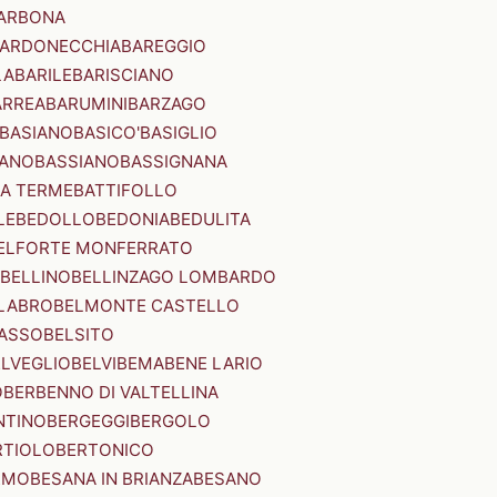
ARBONA
ARDONECCHIA
BAREGGIO
LA
BARILE
BARISCIANO
ARREA
BARUMINI
BARZAGO
BASIANO
BASICO'
BASIGLIO
ANO
BASSIANO
BASSIGNANA
IA TERME
BATTIFOLLO
LE
BEDOLLO
BEDONIA
BEDULITA
ELFORTE MONFERRATO
BELLINO
BELLINZAGO LOMBARDO
LABRO
BELMONTE CASTELLO
ASSO
BELSITO
ELVEGLIO
BELVI
BEMA
BENE LARIO
O
BERBENNO DI VALTELLINA
NTINO
BERGEGGI
BERGOLO
RTIOLO
BERTONICO
RMO
BESANA IN BRIANZA
BESANO