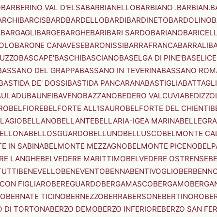
O
BARBERINO VAL D'ELSA
BARBIANELLO
BARBIANO .BARBIAN.
B
ARCHI
BARCIS
BARD
BARDELLO
BARDI
BARDINETO
BARDOLINO
B
A
BARGAGLI
BARGE
BARGHE
BARI
BARI SARDO
BARIANO
BARICEL
OLO
BARONE CANAVESE
BARONISSI
BARRAFRANCA
BARRALI
B
UZZO
BASCAPE'
BASCHI
BASCIANO
BASELGA DI PINE'
BASELICE
BASSANO DEL GRAPPA
BASSANO IN TEVERINA
BASSANO ROM
BASTIDA DE' DOSSI
BASTIDA PANCARANA
BASTIGLIA
BATTAGL
AULADU
BAUNEI
BAVENO
BAZZANO
BEDERO VALCUVIA
BEDIZZO
RO
BELFIORE
BELFORTE ALL'ISAURO
BELFORTE DEL CHIENTI
B
LAGIO
BELLANO
BELLANTE
BELLARIA-IGEA MARINA
BELLEGRA
ELLONA
BELLOSGUARDO
BELLUNO
BELLUSCO
BELMONTE CA
E IN SABINA
BELMONTE MEZZAGNO
BELMONTE PICENO
BELP
RE LANGHE
BELVEDERE MARITTIMO
BELVEDERE OSTRENSE
B
TUTTI
BENEVELLO
BENEVENTO
BENNA
BENTIVOGLIO
BERBENN
CON FIGLIARO
BEREGUARDO
BERGAMASCO
BERGAMO
BERGA
IO
BERNATE TICINO
BERNEZZO
BERRA
BERSONE
BERTINORO
BE
 DI TORTONA
BERZO DEMO
BERZO INFERIORE
BERZO SAN FE