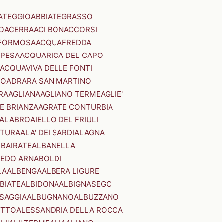
ATEGGIO
ABBIATEGRASSO
O
ACERRA
ACI BONACCORSI
FORMOSA
ACQUAFREDDA
PESA
ACQUARICA DEL CAPO
ACQUAVIVA DELLE FONTI
NO
ADRARA SAN MARTINO
RA
AGLIANA
AGLIANO TERME
AGLIE'
E BRIANZA
AGRATE CONTURBIA
CALABRO
AIELLO DEL FRIULI
STURA
ALA' DEI SARDI
ALAGNA
LBAIRATE
ALBANELLA
EDO ARNABOLDI
LA
ALBENGA
ALBERA LIGURE
BIATE
ALBIDONA
ALBIGNASEGO
SAGGIA
ALBUGNANO
ALBUZZANO
ETTO
ALESSANDRIA DELLA ROCCA