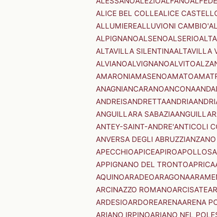
ALESSANO
ALEZIO
ALFANO
ALFED
ALICE BEL COLLE
ALICE CASTELL
ALLUMIERE
ALLUVIONI CAMBIO'
A
ALPIGNANO
ALSENO
ALSERIO
ALT
ALTAVILLA SILENTINA
ALTAVILLA 
ALVIANO
ALVIGNANO
ALVITO
ALZA
AMARONI
AMASENO
AMATO
AMAT
ANAGNI
ANCARANO
ANCONA
ANDA
ANDREIS
ANDRETTA
ANDRIA
ANDRI
ANGUILLARA SABAZIA
ANGUILLAR
ANTEY-SAINT-ANDRE'
ANTICOLI 
ANVERSA DEGLI ABRUZZI
ANZANO
APECCHIO
APICE
APIRO
APOLLOSA
APPIGNANO DEL TRONTO
APRICA
AQUINO
ARADEO
ARAGONA
ARAME
ARCINAZZO ROMANO
ARCISATE
A
ARDESIO
ARDORE
ARENA
ARENA P
ARIANO IRPINO
ARIANO NEL POLE