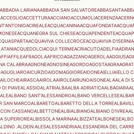
ABBADIA LARIANA
ABBADIA SAN SALVATORE
ABBASANTA
ABB
A
ACCEGLIO
ACCETTURA
ACCIANO
ACCUMOLI
ACERENZA
ACERN
NT'ANTONIO
ACIREALE
ACQUACANINA
ACQUAFONDATA
ACQUA
MONESE
ACQUANEGRA SUL CHIESE
ACQUAPENDENTE
ACQUAP
CQUASPARTA
ACQUAVIVA COLLECROCE
ACQUAVIVA D'ISERNIA
LATANI
ACQUEDOLCI
ACQUI TERME
ACRI
ACUTO
ADELFIA
ADRA
AFFI
AFFILE
AFRAGOLA
AFRICO
AGAZZANO
AGEROLA
AGGIUS
AGI
NA CALABRA
AGNONE
AGNOSINE
AGORDO
AGOSTA
AGRA
AGRAT
O
AGUGLIARO
AICURZIO
AIDOMAGGIORE
AIDONE
AIELLI
AIELLO 
AILOCHE
AIRASCA
AIROLA
AIROLE
AIRUNO
AISONE
ALA
ALA DI 
 DI PIAVE
ALASSIO
ALATRI
ALBA
ALBA ADRIATICA
ALBAGIARA
A
IALE
ALBANO SANT'ALESSANDRO
ALBANO VERCELLESE
ALBAR
R SAN MARCO
ALBARETO
ALBARETTO DELLA TORRE
ALBAVIL
 CON CASSANO
ALBETTONE
ALBI
ALBIANO
ALBIANO D'IVREA
AL
A SUPERIORE
ALBISSOLA MARINA
ALBIZZATE
ALBONESE
ALBO
ALDINO .ALDEIN.
ALES
ALESSANDRIA
ALESSANDRIA DEL CARR