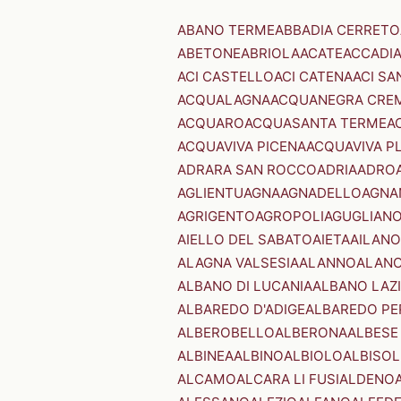
ABANO TERME
ABBADIA CERRETO
ABETONE
ABRIOLA
ACATE
ACCADI
ACI CASTELLO
ACI CATENA
ACI SA
ACQUALAGNA
ACQUANEGRA CRE
ACQUARO
ACQUASANTA TERME
A
ACQUAVIVA PICENA
ACQUAVIVA P
ADRARA SAN ROCCO
ADRIA
ADRO
AGLIENTU
AGNA
AGNADELLO
AGNA
AGRIGENTO
AGROPOLI
AGUGLIAN
AIELLO DEL SABATO
AIETA
AILANO
ALAGNA VALSESIA
ALANNO
ALANO
ALBANO DI LUCANIA
ALBANO LAZ
ALBAREDO D'ADIGE
ALBAREDO PE
ALBEROBELLO
ALBERONA
ALBESE
ALBINEA
ALBINO
ALBIOLO
ALBISOL
ALCAMO
ALCARA LI FUSI
ALDENO