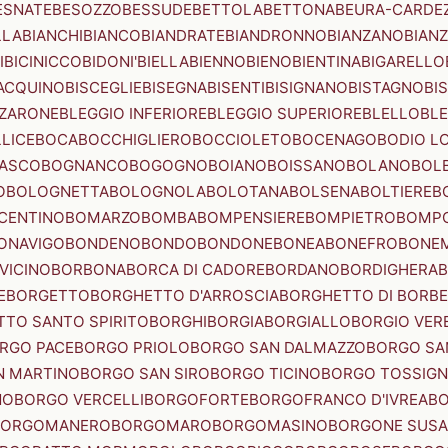
ESNATE
BESOZZO
BESSUDE
BETTOLA
BETTONA
BEURA-CARDE
LLA
BIANCHI
BIANCO
BIANDRATE
BIANDRONNO
BIANZANO
BIANZ
I
BICINICCO
BIDONI'
BIELLA
BIENNO
BIENO
BIENTINA
BIGARELLO
ACQUINO
BISCEGLIE
BISEGNA
BISENTI
BISIGNANO
BISTAGNO
BI
ZZARONE
BLEGGIO INFERIORE
BLEGGIO SUPERIORE
BLELLO
BL
LICE
BOCA
BOCCHIGLIERO
BOCCIOLETO
BOCENAGO
BODIO L
IASCO
BOGNANCO
BOGOGNO
BOIANO
BOISSANO
BOLANO
BOL
O
BOLOGNETTA
BOLOGNOLA
BOLOTANA
BOLSENA
BOLTIERE
B
CENTINO
BOMARZO
BOMBA
BOMPENSIERE
BOMPIETRO
BOMP
ONAVIGO
BONDENO
BONDO
BONDONE
BONEA
BONEFRO
BONE
VICINO
BORBONA
BORCA DI CADORE
BORDANO
BORDIGHERA
E
BORGETTO
BORGHETTO D'ARROSCIA
BORGHETTO DI BORB
TO SANTO SPIRITO
BORGHI
BORGIA
BORGIALLO
BORGIO VERE
RGO PACE
BORGO PRIOLO
BORGO SAN DALMAZZO
BORGO SA
N MARTINO
BORGO SAN SIRO
BORGO TICINO
BORGO TOSSIG
NO
BORGO VERCELLI
BORGOFORTE
BORGOFRANCO D'IVREA
BO
BORGOMANERO
BORGOMARO
BORGOMASINO
BORGONE SUSA