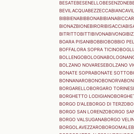
BESATE
BESENELLO
BESENZONE
B
BEVILACQUA
BEZZECCA
BIANCAVI
BIBBIENA
BIBBONA
BIBIANA
BICCAR
BIONAZ
BIONE
BIRORI
BISACCIA
BIS
BITRITTO
BITTI
BIVONA
BIVONGI
BI
BOARA PISANI
BOBBIO
BOBBIO PEL
BOFFALORA SOPRA TICINO
BOGL
BOLLENGO
BOLOGNA
BOLOGNAN
BOLZANO NOVARESE
BOLZANO VI
BONATE SOPRA
BONATE SOTTO
B
BONNANARO
BONO
BONORVA
BON
BORGARELLO
BORGARO TORINES
BORGHETTO LODIGIANO
BORGHET
BORGO D'ALE
BORGO DI TERZO
BO
BORGO SAN LORENZO
BORGO SA
BORGO VALSUGANA
BORGO VELI
BORGOLAVEZZARO
BORGOMALE