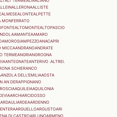
LI'
ALI' TERME
ALIA
ALIANO
ALLEIN
ALLERONA
ALLISTE
E
ALMESE
ALONTE
ALPETTE
A MONFERRATO
OFONTE
ALTOMONTE
ALTOPASCIO
NDOLA
AMANTEA
AMARO
O
AMOROSI
AMPEZZO
ANACAPRI
 MICCA
ANDRANO
ANDRATE
O TERME
ANGRI
ANGROGNA
OIA
ANTEGNATE
ANTERIVO .ALTREI.
RONA SCHIERANCO
A
ANZOLA DELL'EMILIA
AOSTA
N AN DER
APPIGNANO
RROSCIA
AQUILEIA
AQUILONIA
CEVIA
ARCHI
ARCIDOSSO
A
ARDAULI
ARDEA
ARDENNO
ENTERA
ARGUELLO
ARGUSTO
ARI
ENA DI CASTRO
ARLUNO
ARMENO