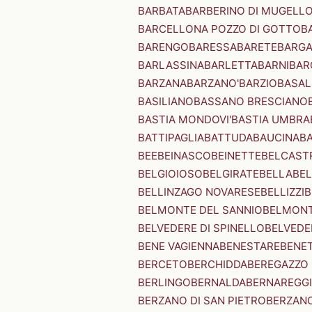
BARBATA
BARBERINO DI MUGELL
BARCELLONA POZZO DI GOTTO
B
BARENGO
BARESSA
BARETE
BARG
BARLASSINA
BARLETTA
BARNI
BAR
BARZANA
BARZANO'
BARZIO
BASAL
BASILIANO
BASSANO BRESCIANO
BASTIA MONDOVI'
BASTIA UMBRA
BATTIPAGLIA
BATTUDA
BAUCINA
B
BEE
BEINASCO
BEINETTE
BELCAST
BELGIOIOSO
BELGIRATE
BELLA
BEL
BELLINZAGO NOVARESE
BELLIZZI
B
BELMONTE DEL SANNIO
BELMONT
BELVEDERE DI SPINELLO
BELVEDE
BENE VAGIENNA
BENESTARE
BENE
BERCETO
BERCHIDDA
BEREGAZZO 
BERLINGO
BERNALDA
BERNAREGG
BERZANO DI SAN PIETRO
BERZANO