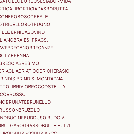
SATOLLO
BORGOSESIA
BORMIDA
RTIGALI
BORTIGIADAS
BORUTTA
CONERO
BOSCOREALE
OTRICELLO
BOTRUGNO
ILLE ERNICA
BOVINO
LIANO
BRAIES .PRAGS.
IAVE
BREGANO
BREGANZE
DOLA
BRENNA
BRESCIA
BRESIMO
BRIAGLIA
BRIATICO
BRICHERASIO
RINDISI
BRINDISI MONTAGNA
ITTOLI
BRIVIO
BROCCOSTELLA
SCO
BROSSO
NO
BRUNATE
BRUNELLO
RUSSON
BRUZOLO
INO
BUCINE
BUDDUSO'
BUDOIA
O
BULGAROGRASSO
BULTEI
BULZI
BURGIO
BURGOS
BURIASCO