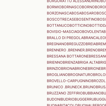
BORGORATTO ALESSANDRINO
BO
BORMIO
BORNASCO
BORNO
BORO
BORZONASCA
BOSA
BOSARO
BOSC
BOSCOTRECASE
BOSENTINO
BOSI
BOTTANUCO
BOTTICINO
BOTTIDD
BOVISIO-MASCIAGO
BOVOLENTA
B
BRALLO DI PREGOLA
BRANCALEO
BREGNANO
BREGUZZO
BREIA
BREM
BRENNERO .BRENNER.
BRENO
BRE
BRESSANA BOTTARONE
BRESSANO
BRIENNO
BRIENZA
BRIGA ALTA
BRI
BRINZIO
BRIONA
BRIONE
BRIONE
BR
BROGLIANO
BROGNATURO
BROLO
BROVELLO-CARPUGNINO
BROZO
BRUNICO .BRUNECK.
BRUNO
BRUS
BRUZZANO ZEFFIRIO
BUBBIANO
BU
BUDONI
BUDRIO
BUGGERRU
BUGGI
BUONABITACOLO
BUONALBERGO