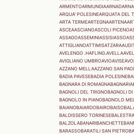
ARMENTO
ARMUNGIA
ARNAD
ARNA
ARQUA' POLESINE
ARQUATA DEL 
ARTA TERME
ARTEGNA
ARTENA
AR
ASCEA
ASCIANO
ASCOLI PICENO
A
ASSAGO
ASSEMINI
ASSISI
ASSO
AS
ATTIGLIANO
ATTIMIS
ATZARA
AUDI
AVELENGO .HAFLING.
AVELLA
AVE
AVIGLIANO UMBRO
AVIO
AVISE
AVO
AZZANO MELLA
AZZANO SAN PAO
BADIA PAVESE
BADIA POLESINE
BA
BAGNARA DI ROMAGNA
BAGNARIA
BAGNOLI DEL TRIGNO
BAGNOLI DI
BAGNOLO IN PIANO
BAGNOLO ME
BAIANO
BAIARDO
BAIRO
BAISO
BAL
BALDISSERO TORINESE
BALESTR
BALZOLA
BANARI
BANCHETTE
BAN
BARASSO
BARATILI SAN PIETRO
B