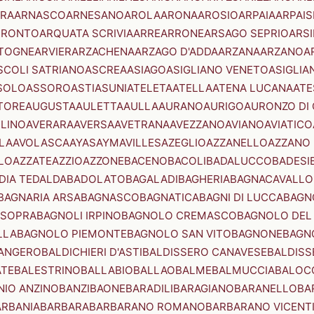
RA
ARNASCO
ARNESANO
AROLA
ARONA
AROSIO
ARPAIA
ARPAIS
TRONTO
ARQUATA SCRIVIA
ARRE
ARRONE
ARSAGO SEPRIO
ARSI
TOGNE
ARVIER
ARZACHENA
ARZAGO D'ADDA
ARZANA
ARZANO
A
SCOLI SATRIANO
ASCREA
ASIAGO
ASIGLIANO VENETO
ASIGLIA
SOLO
ASSORO
ASTI
ASUNI
ATELETA
ATELLA
ATENA LUCANA
ATE
TORE
AUGUSTA
AULETTA
AULLA
AURANO
AURIGO
AURONZO DI
LLINO
AVERARA
AVERSA
AVETRANA
AVEZZANO
AVIANO
AVIATICO
LA
AVOLASCA
AYAS
AYMAVILLES
AZEGLIO
AZZANELLO
AZZANO 
LO
AZZATE
AZZIO
AZZONE
BACENO
BACOLI
BADALUCCO
BADESI
DIA TEDALDA
BADOLATO
BAGALADI
BAGHERIA
BAGNACAVALLO
BAGNARIA ARSA
BAGNASCO
BAGNATICA
BAGNI DI LUCCA
BAGNO
 SOPRA
BAGNOLI IRPINO
BAGNOLO CREMASCO
BAGNOLO DEL
LLA
BAGNOLO PIEMONTE
BAGNOLO SAN VITO
BAGNONE
BAGN
ANGERO
BALDICHIERI D'ASTI
BALDISSERO CANAVESE
BALDISS
ATE
BALESTRINO
BALLABIO
BALLAO
BALME
BALMUCCIA
BALOC
NIO ANZINO
BANZI
BAONE
BARADILI
BARAGIANO
BARANELLO
BA
ARBANIA
BARBARA
BARBARANO ROMANO
BARBARANO VICENT