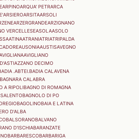
E
ARPINO
ARQUA' PETRARCA
E'
ARSIERO
ARSITA
ARSOLI
RZENE
ARZERGRANDE
ARZIGNANO
NO VERCELLESE
ASOLA
ASOLO
SSA
ATINA
ATRANI
ATRI
ATRIPALDA
 CADORE
AUSONIA
AUSTIS
AVEGNO
AVIGLIANA
AVIGLIANO
D'ASTI
AZZANO DECIMO
BADIA .ABTEI.
BADIA CALAVENA
BAGNARA CALABRA
 A RIPOLI
BAGNO DI ROMAGNA
 SALENTO
BAGNOLO DI PO
OREGIO
BAGOLINO
BAIA E LATINA
ERO D'ALBA
CO
BALSORANO
BALVANO
RANO D'ISCHIA
BARANZATE
INO
BARBARESCO
BARBARIGA