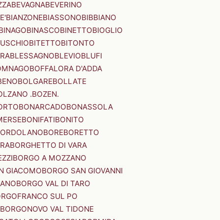
ZZA
BEVAGNA
BEVERINO
E'
BIANZONE
BIASSONO
BIBBIANO
BINAGO
BINASCO
BINETTO
BIOGLIO
SUSCHIO
BITETTO
BITONTO
ERA
BLESSAGNO
BLEVIO
BLUFI
OMNAGO
BOFFALORA D'ADDA
BENO
BOLGARE
BOLLATE
OLZANO .BOZEN.
ORTO
BONARCADO
BONASSOLA
MERSE
BONIFATI
BONITO
BORDOLANO
BORE
BORETTO
ERA
BORGHETTO DI VARA
ZZI
BORGO A MOZZANO
N GIACOMO
BORGO SAN GIOVANNI
NANO
BORGO VAL DI TARO
RGOFRANCO SUL PO
BORGONOVO VAL TIDONE