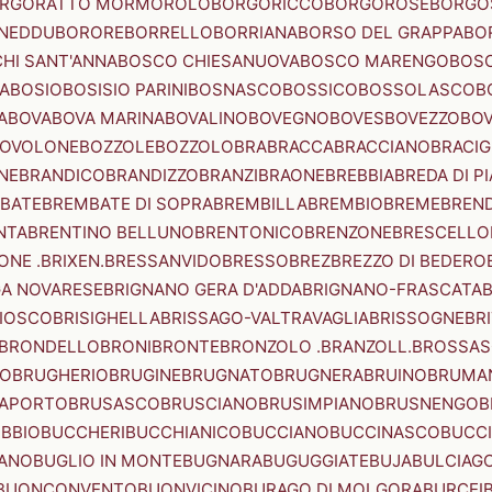
RGORATTO MORMOROLO
BORGORICCO
BORGOROSE
BORGO
NEDDU
BORORE
BORRELLO
BORRIANA
BORSO DEL GRAPPA
BO
HI SANT'ANNA
BOSCO CHIESANUOVA
BOSCO MARENGO
BOS
A
BOSIO
BOSISIO PARINI
BOSNASCO
BOSSICO
BOSSOLASCO
B
A
BOVA
BOVA MARINA
BOVALINO
BOVEGNO
BOVES
BOVEZZO
BOV
OVOLONE
BOZZOLE
BOZZOLO
BRA
BRACCA
BRACCIANO
BRACIG
NE
BRANDICO
BRANDIZZO
BRANZI
BRAONE
BREBBIA
BREDA DI P
BATE
BREMBATE DI SOPRA
BREMBILLA
BREMBIO
BREME
BREN
NTA
BRENTINO BELLUNO
BRENTONICO
BRENZONE
BRESCELLO
NE .BRIXEN.
BRESSANVIDO
BRESSO
BREZ
BREZZO DI BEDERO
GA NOVARESE
BRIGNANO GERA D'ADDA
BRIGNANO-FRASCATA
B
IOSCO
BRISIGHELLA
BRISSAGO-VALTRAVAGLIA
BRISSOGNE
BR
BRONDELLO
BRONI
BRONTE
BRONZOLO .BRANZOLL.
BROSSA
LO
BRUGHERIO
BRUGINE
BRUGNATO
BRUGNERA
BRUINO
BRUMA
APORTO
BRUSASCO
BRUSCIANO
BRUSIMPIANO
BRUSNENGO
B
BBIO
BUCCHERI
BUCCHIANICO
BUCCIANO
BUCCINASCO
BUCC
ANO
BUGLIO IN MONTE
BUGNARA
BUGUGGIATE
BUJA
BULCIAG
BUONCONVENTO
BUONVICINO
BURAGO DI MOLGORA
BURCEI