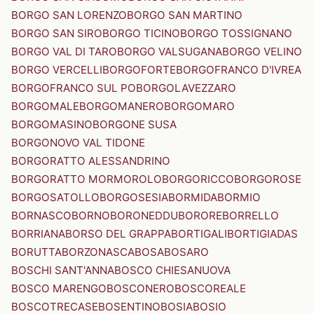
BORGO SAN LORENZO
BORGO SAN MARTINO
BORGO SAN SIRO
BORGO TICINO
BORGO TOSSIGNANO
BORGO VAL DI TARO
BORGO VALSUGANA
BORGO VELINO
BORGO VERCELLI
BORGOFORTE
BORGOFRANCO D'IVREA
BORGOFRANCO SUL PO
BORGOLAVEZZARO
BORGOMALE
BORGOMANERO
BORGOMARO
BORGOMASINO
BORGONE SUSA
BORGONOVO VAL TIDONE
BORGORATTO ALESSANDRINO
BORGORATTO MORMOROLO
BORGORICCO
BORGOROSE
BORGOSATOLLO
BORGOSESIA
BORMIDA
BORMIO
BORNASCO
BORNO
BORONEDDU
BORORE
BORRELLO
BORRIANA
BORSO DEL GRAPPA
BORTIGALI
BORTIGIADAS
BORUTTA
BORZONASCA
BOSA
BOSARO
BOSCHI SANT'ANNA
BOSCO CHIESANUOVA
BOSCO MARENGO
BOSCONERO
BOSCOREALE
BOSCOTRECASE
BOSENTINO
BOSIA
BOSIO