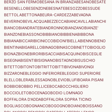
BERZO SAN FERMO
BESANA IN BRIANZA
BESANO
BESATE
BESENELLO
BESENZONE
BESNATE
BESOZZO
BESSUDE
BETTOLA
BETTONA
BEURA-CARDEZZA
BEVAGNA
BEVERINO
BEVILACQUA
BEZZECCA
BIANCAVILLA
BIANCHI
BIANCO
BIANDRATE
BIANDRONNO
BIANZANO
BIANZE'
BIANZONE
BIASSONO
BIBBIANO
BIBBIENA
BIBBONA
BIBIANA
BICCARI
BICINICCO
BIDONI'
BIELLA
BIENNO
BIENO
BIENTINA
BIGARELLO
BINAGO
BINASCO
BINETTO
BIOGLIO
BIONAZ
BIONE
BIRORI
BISACCIA
BISACQUINO
BISCEGLIE
BISEGNA
BISENTI
BISIGNANO
BISTAGNO
BISUSCHIO
BITETTO
BITONTO
BITRITTO
BITTI
BIVONA
BIVONGI
BIZZARONE
BLEGGIO INFERIORE
BLEGGIO SUPERIORE
BLELLO
BLERA
BLESSAGNO
BLEVIO
BLUFI
BOARA PISANI
BOBBIO
BOBBIO PELLICE
BOCA
BOCCHIGLIERO
BOCCIOLETO
BOCENAGO
BODIO LOMNAGO
BOFFALORA D'ADDA
BOFFALORA SOPRA TICINO
BOGLIASCO
BOGNANCO
BOGOGNO
BOIANO
BOISSANO