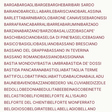
BARGA
BARGAGLI
BARGE
BARGHE
BARI
BARI SARDO
BARIANO
BARICELLA
BARILE
BARISCIANO
BARLASSINA
BARLETTA
BARNI
BAROLO
BARONE CANAVESE
BARONISSI
BARRAFRANCA
BARRALI
BARREA
BARUMINI
BARZAGO
BARZANA
BARZANO'
BARZIO
BASALUZZO
BASCAPE'
BASCHI
BASCIANO
BASELGA DI PINE'
BASELICE
BASIANO
BASICO'
BASIGLIO
BASILIANO
BASSANO BRESCIANO
BASSANO DEL GRAPPA
BASSANO IN TEVERINA
BASSANO ROMANO
BASSIANO
BASSIGNANA
BASTIA MONDOVI'
BASTIA UMBRA
BASTIDA DE' DOSSI
BASTIDA PANCARANA
BASTIGLIA
BATTAGLIA TERME
BATTIFOLLO
BATTIPAGLIA
BATTUDA
BAUCINA
BAULADU
BAUNEI
BAVENO
BAZZANO
BEDERO VALCUVIA
BEDIZZOLE
BEDOLLO
BEDONIA
BEDULITA
BEE
BEINASCO
BEINETTE
BELCASTRO
BELFIORE
BELFORTE ALL'ISAURO
BELFORTE DEL CHIENTI
BELFORTE MONFERRATO
BELGIOIOSO
BELGIRATE
BELLA
BELLAGIO
BELLANO