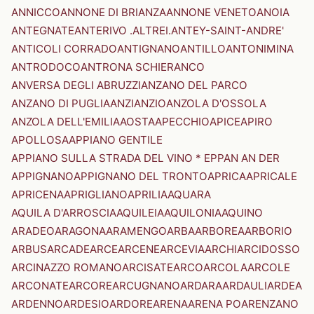
ANNICCO
ANNONE DI BRIANZA
ANNONE VENETO
ANOIA
ANTEGNATE
ANTERIVO .ALTREI.
ANTEY-SAINT-ANDRE'
ANTICOLI CORRADO
ANTIGNANO
ANTILLO
ANTONIMINA
ANTRODOCO
ANTRONA SCHIERANCO
ANVERSA DEGLI ABRUZZI
ANZANO DEL PARCO
ANZANO DI PUGLIA
ANZI
ANZIO
ANZOLA D'OSSOLA
ANZOLA DELL'EMILIA
AOSTA
APECCHIO
APICE
APIRO
APOLLOSA
APPIANO GENTILE
APPIANO SULLA STRADA DEL VINO * EPPAN AN DER
APPIGNANO
APPIGNANO DEL TRONTO
APRICA
APRICALE
APRICENA
APRIGLIANO
APRILIA
AQUARA
AQUILA D'ARROSCIA
AQUILEIA
AQUILONIA
AQUINO
ARADEO
ARAGONA
ARAMENGO
ARBA
ARBOREA
ARBORIO
ARBUS
ARCADE
ARCE
ARCENE
ARCEVIA
ARCHI
ARCIDOSSO
ARCINAZZO ROMANO
ARCISATE
ARCO
ARCOLA
ARCOLE
ARCONATE
ARCORE
ARCUGNANO
ARDARA
ARDAULI
ARDEA
ARDENNO
ARDESIO
ARDORE
ARENA
ARENA PO
ARENZANO