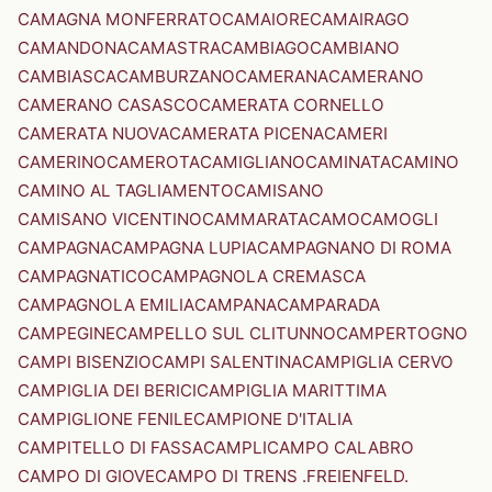
CAMAGNA MONFERRATO
CAMAIORE
CAMAIRAGO
CAMANDONA
CAMASTRA
CAMBIAGO
CAMBIANO
CAMBIASCA
CAMBURZANO
CAMERANA
CAMERANO
CAMERANO CASASCO
CAMERATA CORNELLO
CAMERATA NUOVA
CAMERATA PICENA
CAMERI
CAMERINO
CAMEROTA
CAMIGLIANO
CAMINATA
CAMINO
CAMINO AL TAGLIAMENTO
CAMISANO
CAMISANO VICENTINO
CAMMARATA
CAMO
CAMOGLI
CAMPAGNA
CAMPAGNA LUPIA
CAMPAGNANO DI ROMA
CAMPAGNATICO
CAMPAGNOLA CREMASCA
CAMPAGNOLA EMILIA
CAMPANA
CAMPARADA
CAMPEGINE
CAMPELLO SUL CLITUNNO
CAMPERTOGNO
CAMPI BISENZIO
CAMPI SALENTINA
CAMPIGLIA CERVO
CAMPIGLIA DEI BERICI
CAMPIGLIA MARITTIMA
CAMPIGLIONE FENILE
CAMPIONE D'ITALIA
CAMPITELLO DI FASSA
CAMPLI
CAMPO CALABRO
CAMPO DI GIOVE
CAMPO DI TRENS .FREIENFELD.