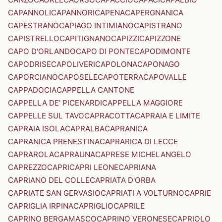
CAPANNOLI
CAPANNORI
CAPENA
CAPERGNANICA
CAPESTRANO
CAPIAGO INTIMIANO
CAPISTRANO
CAPISTRELLO
CAPITIGNANO
CAPIZZI
CAPIZZONE
CAPO D'ORLANDO
CAPO DI PONTE
CAPODIMONTE
CAPODRISE
CAPOLIVERI
CAPOLONA
CAPONAGO
CAPORCIANO
CAPOSELE
CAPOTERRA
CAPOVALLE
CAPPADOCIA
CAPPELLA CANTONE
CAPPELLA DE' PICENARDI
CAPPELLA MAGGIORE
CAPPELLE SUL TAVO
CAPRACOTTA
CAPRAIA E LIMITE
CAPRAIA ISOLA
CAPRALBA
CAPRANICA
CAPRANICA PRENESTINA
CAPRARICA DI LECCE
CAPRAROLA
CAPRAUNA
CAPRESE MICHELANGELO
CAPREZZO
CAPRI
CAPRI LEONE
CAPRIANA
CAPRIANO DEL COLLE
CAPRIATA D'ORBA
CAPRIATE SAN GERVASIO
CAPRIATI A VOLTURNO
CAPRIE
CAPRIGLIA IRPINA
CAPRIGLIO
CAPRILE
CAPRINO BERGAMASCO
CAPRINO VERONESE
CAPRIOLO