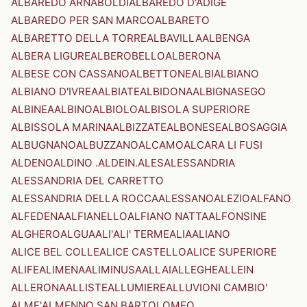
ALBAREDO ARNABOLDI
ALBAREDO D'ADIGE
ALBAREDO PER SAN MARCO
ALBARETO
ALBARETTO DELLA TORRE
ALBAVILLA
ALBENGA
ALBERA LIGURE
ALBEROBELLO
ALBERONA
ALBESE CON CASSANO
ALBETTONE
ALBI
ALBIANO
ALBIANO D'IVREA
ALBIATE
ALBIDONA
ALBIGNASEGO
ALBINEA
ALBINO
ALBIOLO
ALBISOLA SUPERIORE
ALBISSOLA MARINA
ALBIZZATE
ALBONESE
ALBOSAGGIA
ALBUGNANO
ALBUZZANO
ALCAMO
ALCARA LI FUSI
ALDENO
ALDINO .ALDEIN.
ALES
ALESSANDRIA
ALESSANDRIA DEL CARRETTO
ALESSANDRIA DELLA ROCCA
ALESSANO
ALEZIO
ALFANO
ALFEDENA
ALFIANELLO
ALFIANO NATTA
ALFONSINE
ALGHERO
ALGUA
ALI'
ALI' TERME
ALIA
ALIANO
ALICE BEL COLLE
ALICE CASTELLO
ALICE SUPERIORE
ALIFE
ALIMENA
ALIMINUSA
ALLAI
ALLEGHE
ALLEIN
ALLERONA
ALLISTE
ALLUMIERE
ALLUVIONI CAMBIO'
ALME'
ALMENNO SAN BARTOLOMEO