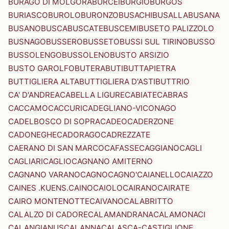
BURAGO DI MOLGORA
BURCEI
BURGIO
BURGOS
BURIASCO
BUROLO
BURONZO
BUSACHI
BUSALLA
BUSANA
BUSANO
BUSCA
BUSCATE
BUSCEMI
BUSETO PALIZZOLO
BUSNAGO
BUSSERO
BUSSETO
BUSSI SUL TIRINO
BUSSO
BUSSOLENGO
BUSSOLENO
BUSTO ARSIZIO
BUSTO GAROLFO
BUTERA
BUTI
BUTTAPIETRA
BUTTIGLIERA ALTA
BUTTIGLIERA D'ASTI
BUTTRIO
CA' D'ANDREA
CABELLA LIGURE
CABIATE
CABRAS
CACCAMO
CACCURI
CADEGLIANO-VICONAGO
CADELBOSCO DI SOPRA
CADEO
CADERZONE
CADONEGHE
CADORAGO
CADREZZATE
CAERANO DI SAN MARCO
CAFASSE
CAGGIANO
CAGLI
CAGLIARI
CAGLIO
CAGNANO AMITERNO
CAGNANO VARANO
CAGNO
CAGNO'
CAIANELLO
CAIAZZO
CAINES .KUENS.
CAINO
CAIOLO
CAIRANO
CAIRATE
CAIRO MONTENOTTE
CAIVANO
CALABRITTO
CALALZO DI CADORE
CALAMANDRANA
CALAMONACI
CALANGIANUS
CALANNA
CALASCA-CASTIGLIONE