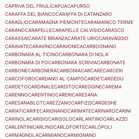
CAPRIVA DEL FRIULI
CAPUA
CAPURSO
CARAFFA DEL BIANCO
CARAFFA DI CATANZARO
CARAGLIO
CARAMAGNA PIEMONTE
CARAMANICO TERME
CARANO
CARAPELLE
CARAPELLE CALVISIO
CARASCO
CARASSAI
CARATE BRIANZA
CARATE URIO
CARAVAGGIO
CARAVATE
CARAVINO
CARAVONICA
CARBOGNANO
CARBONARA AL TICINO
CARBONARA DI NOLA
CARBONARA DI PO
CARBONARA SCRIVIA
CARBONATE
CARBONE
CARBONERA
CARBONIA
CARCARE
CARCERI
CARCOFORO
CARDANO AL CAMPO
CARDE'
CARDEDU
CARDETO
CARDINALE
CARDITO
CAREGGINE
CAREMA
CARENNO
CARENTINO
CARERI
CARESANA
CARESANABLOT
CAREZZANO
CARFIZZI
CARGEGHE
CARIATI
CARIFE
CARIGNANO
CARIMATE
CARINARO
CARINI
CARINOLA
CARISIO
CARISOLO
CARLANTINO
CARLAZZO
CARLENTINI
CARLINO
CARLOFORTE
CARLOPOLI
CARMAGNOLA
CARMIANO
CARMIGNANO