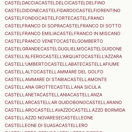
CASTELDACCIA
CASTELDELCI
CASTELDELFINO
CASTELDIDONE
CASTELFIDARDO
CASTELFIORENTINO
CASTELFONDO
CASTELFORTE
CASTELFRANCI
CASTELFRANCO DI SOPRA
CASTELFRANCO DI SOTTO
CASTELFRANCO EMILIA
CASTELFRANCO IN MISCANO
CASTELFRANCO VENETO
CASTELGOMBERTO
CASTELGRANDE
CASTELGUGLIELMO
CASTELGUIDONE
CASTELL'ALFERO
CASTELL'ARQUATO
CASTELL'AZZARA
CASTELL'UMBERTO
CASTELLABATE
CASTELLAFIUME
CASTELLALTO
CASTELLAMMARE DEL GOLFO
CASTELLAMMARE DI STABIA
CASTELLAMONTE
CASTELLANA GROTTE
CASTELLANA SICULA
CASTELLANETA
CASTELLANIA
CASTELLANZA
CASTELLAR
CASTELLAR GUIDOBONO
CASTELLARANO
CASTELLARO
CASTELLAVAZZO
CASTELLAZZO BORMIDA
CASTELLAZZO NOVARESE
CASTELLEONE
CASTELLEONE DI SUASA
CASTELLERO