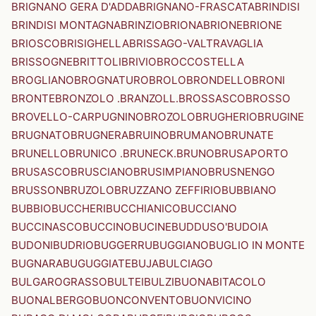
BRIGNANO GERA D'ADDA
BRIGNANO-FRASCATA
BRINDISI
BRINDISI MONTAGNA
BRINZIO
BRIONA
BRIONE
BRIONE
BRIOSCO
BRISIGHELLA
BRISSAGO-VALTRAVAGLIA
BRISSOGNE
BRITTOLI
BRIVIO
BROCCOSTELLA
BROGLIANO
BROGNATURO
BROLO
BRONDELLO
BRONI
BRONTE
BRONZOLO .BRANZOLL.
BROSSASCO
BROSSO
BROVELLO-CARPUGNINO
BROZOLO
BRUGHERIO
BRUGINE
BRUGNATO
BRUGNERA
BRUINO
BRUMANO
BRUNATE
BRUNELLO
BRUNICO .BRUNECK.
BRUNO
BRUSAPORTO
BRUSASCO
BRUSCIANO
BRUSIMPIANO
BRUSNENGO
BRUSSON
BRUZOLO
BRUZZANO ZEFFIRIO
BUBBIANO
BUBBIO
BUCCHERI
BUCCHIANICO
BUCCIANO
BUCCINASCO
BUCCINO
BUCINE
BUDDUSO'
BUDOIA
BUDONI
BUDRIO
BUGGERRU
BUGGIANO
BUGLIO IN MONTE
BUGNARA
BUGUGGIATE
BUJA
BULCIAGO
BULGAROGRASSO
BULTEI
BULZI
BUONABITACOLO
BUONALBERGO
BUONCONVENTO
BUONVICINO