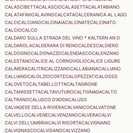
CALASCIBETTA
CALASCIO
CALASETTA
CALATABIANO
CALATAFIMI
CALAVINO
CALCATA
CALCERANICA AL LAGO
CALCI
CALCIANO
CALCINAIA
CALCINATE
CALCINATO
CALCIO
CALCO
CALDARO SULLA STRADA DEL VINO * KALTERN AN D
CALDAROLA
CALDERARA DI RENO
CALDES
CALDIERO
CALDOGNO
CALDONAZZO
CALENDASCO
CALENZANO
CALESTANO
CALICE AL CORNOVIGLIO
CALICE LIGURE
CALIMERA
CALITRI
CALIZZANO
CALLABIANA
CALLIANO
CALLIANO
CALOLZIOCORTE
CALOPEZZATI
CALOSSO
CALOVETO
CALTABELLOTTA
CALTAGIRONE
CALTANISSETTA
CALTAVUTURO
CALTIGNAGA
CALTO
CALTRANO
CALUSCO D'ADDA
CALUSO
CALVAGESE DELLA RIVIERA
CALVANICO
CALVATONE
CALVELLO
CALVENE
CALVENZANO
CALVERA
CALVI
CALVI DELL'UMBRIA
CALVI RISORTA
CALVIGNANO
CALVIGNASCO
CALVISANO
CALVIZZANO