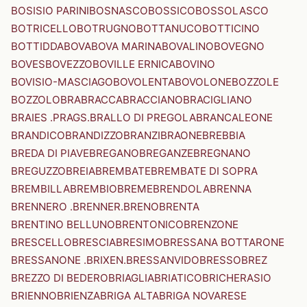
BOSISIO PARINI
BOSNASCO
BOSSICO
BOSSOLASCO
BOTRICELLO
BOTRUGNO
BOTTANUCO
BOTTICINO
BOTTIDDA
BOVA
BOVA MARINA
BOVALINO
BOVEGNO
BOVES
BOVEZZO
BOVILLE ERNICA
BOVINO
BOVISIO-MASCIAGO
BOVOLENTA
BOVOLONE
BOZZOLE
BOZZOLO
BRA
BRACCA
BRACCIANO
BRACIGLIANO
BRAIES .PRAGS.
BRALLO DI PREGOLA
BRANCALEONE
BRANDICO
BRANDIZZO
BRANZI
BRAONE
BREBBIA
BREDA DI PIAVE
BREGANO
BREGANZE
BREGNANO
BREGUZZO
BREIA
BREMBATE
BREMBATE DI SOPRA
BREMBILLA
BREMBIO
BREME
BRENDOLA
BRENNA
BRENNERO .BRENNER.
BRENO
BRENTA
BRENTINO BELLUNO
BRENTONICO
BRENZONE
BRESCELLO
BRESCIA
BRESIMO
BRESSANA BOTTARONE
BRESSANONE .BRIXEN.
BRESSANVIDO
BRESSO
BREZ
BREZZO DI BEDERO
BRIAGLIA
BRIATICO
BRICHERASIO
BRIENNO
BRIENZA
BRIGA ALTA
BRIGA NOVARESE