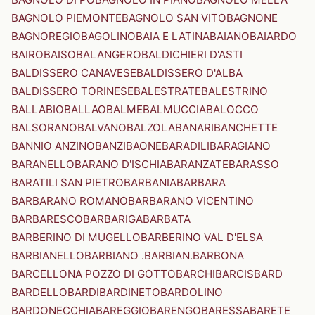
BAGNOLO PIEMONTE
BAGNOLO SAN VITO
BAGNONE
BAGNOREGIO
BAGOLINO
BAIA E LATINA
BAIANO
BAIARDO
BAIRO
BAISO
BALANGERO
BALDICHIERI D'ASTI
BALDISSERO CANAVESE
BALDISSERO D'ALBA
BALDISSERO TORINESE
BALESTRATE
BALESTRINO
BALLABIO
BALLAO
BALME
BALMUCCIA
BALOCCO
BALSORANO
BALVANO
BALZOLA
BANARI
BANCHETTE
BANNIO ANZINO
BANZI
BAONE
BARADILI
BARAGIANO
BARANELLO
BARANO D'ISCHIA
BARANZATE
BARASSO
BARATILI SAN PIETRO
BARBANIA
BARBARA
BARBARANO ROMANO
BARBARANO VICENTINO
BARBARESCO
BARBARIGA
BARBATA
BARBERINO DI MUGELLO
BARBERINO VAL D'ELSA
BARBIANELLO
BARBIANO .BARBIAN.
BARBONA
BARCELLONA POZZO DI GOTTO
BARCHI
BARCIS
BARD
BARDELLO
BARDI
BARDINETO
BARDOLINO
BARDONECCHIA
BAREGGIO
BARENGO
BARESSA
BARETE