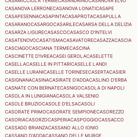
CASAMICCIOLA TERME
CASANDRINO
CASANOVA ELVO
CASANOVA LERRONE
CASANOVA LONATI
CASAPE
CASAPESENNA
CASAPINTA
CASAPROTA
CASAPULLA
CASARANO
CASARGO
CASARILE
CASARSA DELLA DELIZIA
CASARZA LIGURE
CASASCO
CASASCO D'INTELVI
CASATENOVO
CASATISMA
CASAVATORE
CASAZZA
CASCIA
CASCIAGO
CASCIANA TERME
CASCINA
CASCINETTE D'IVREA
CASEI GEROLA
CASELETTE
CASELLA
CASELLE IN PITTARI
CASELLE LANDI
CASELLE LURANI
CASELLE TORINESE
CASERTA
CASIER
CASIGNANA
CASINA
CASIRATE D'ADDA
CASLINO D'ERBA
CASNATE CON BERNATE
CASNIGO
CASOLA DI NAPOLI
CASOLA IN LUNIGIANA
CASOLA VALSENIO
CASOLE BRUZIO
CASOLE D'ELSA
CASOLI
CASORATE PRIMO
CASORATE SEMPIONE
CASOREZZO
CASORIA
CASORZO
CASPERIA
CASPOGGIO
CASSACCO
CASSAGO BRIANZA
CASSANO ALLO IONIO
CASSANO D'ADDA
CASSANO DELLE MURGE