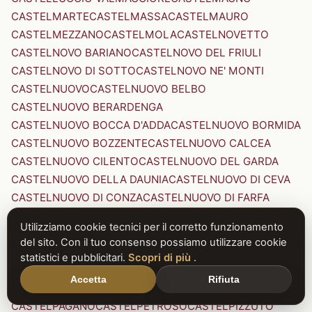
CASTELMARTE
CASTELMASSA
CASTELMAURO
CASTELMEZZANO
CASTELMOLA
CASTELNOVETTO
CASTELNOVO BARIANO
CASTELNOVO DEL FRIULI
CASTELNOVO DI SOTTO
CASTELNOVO NE' MONTI
CASTELNUOVO
CASTELNUOVO BELBO
CASTELNUOVO BERARDENGA
CASTELNUOVO BOCCA D'ADDA
CASTELNUOVO BORMIDA
CASTELNUOVO BOZZENTE
CASTELNUOVO CALCEA
CASTELNUOVO CILENTO
CASTELNUOVO DEL GARDA
CASTELNUOVO DELLA DAUNIA
CASTELNUOVO DI CEVA
CASTELNUOVO DI CONZA
CASTELNUOVO DI FARFA
CASTELNUOVO DI GARFAGNANA
Utilizziamo cookie tecnici per il corretto funzionamento
CASTELNUOVO DI PORTO
CASTELNUOVO DON BOSCO
del sito. Con il tuo consenso possiamo utilizzare cookie
CASTELNUOVO MAGRA
CASTELNUOVO NIGRA
statistici e pubblicitari.
Scopri di più
.
CASTELNUOVO PARANO
CASTELNUOVO RANGONE
Accetta
Rifiuta
CASTELNUOVO SCRIVIA
CASTELNUOVO VAL DI CECINA
CASTELPAGANO
CASTELPETROSO
CASTELPIZZUTO