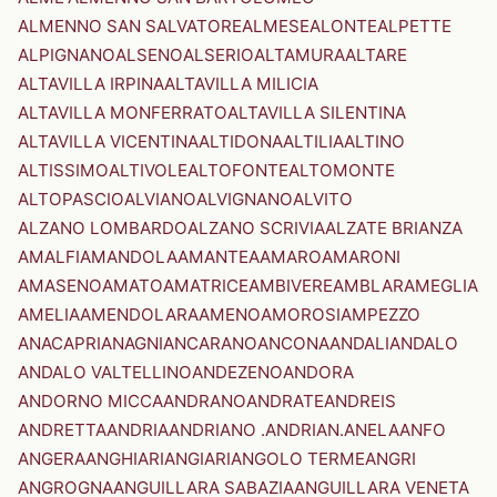
ALMENNO SAN SALVATORE
ALMESE
ALONTE
ALPETTE
ALPIGNANO
ALSENO
ALSERIO
ALTAMURA
ALTARE
ALTAVILLA IRPINA
ALTAVILLA MILICIA
ALTAVILLA MONFERRATO
ALTAVILLA SILENTINA
ALTAVILLA VICENTINA
ALTIDONA
ALTILIA
ALTINO
ALTISSIMO
ALTIVOLE
ALTOFONTE
ALTOMONTE
ALTOPASCIO
ALVIANO
ALVIGNANO
ALVITO
ALZANO LOMBARDO
ALZANO SCRIVIA
ALZATE BRIANZA
AMALFI
AMANDOLA
AMANTEA
AMARO
AMARONI
AMASENO
AMATO
AMATRICE
AMBIVERE
AMBLAR
AMEGLIA
AMELIA
AMENDOLARA
AMENO
AMOROSI
AMPEZZO
ANACAPRI
ANAGNI
ANCARANO
ANCONA
ANDALI
ANDALO
ANDALO VALTELLINO
ANDEZENO
ANDORA
ANDORNO MICCA
ANDRANO
ANDRATE
ANDREIS
ANDRETTA
ANDRIA
ANDRIANO .ANDRIAN.
ANELA
ANFO
ANGERA
ANGHIARI
ANGIARI
ANGOLO TERME
ANGRI
ANGROGNA
ANGUILLARA SABAZIA
ANGUILLARA VENETA