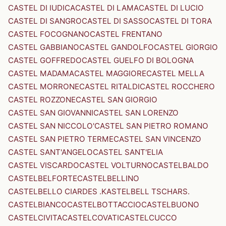
CASTEL DI IUDICA
CASTEL DI LAMA
CASTEL DI LUCIO
CASTEL DI SANGRO
CASTEL DI SASSO
CASTEL DI TORA
CASTEL FOCOGNANO
CASTEL FRENTANO
CASTEL GABBIANO
CASTEL GANDOLFO
CASTEL GIORGIO
CASTEL GOFFREDO
CASTEL GUELFO DI BOLOGNA
CASTEL MADAMA
CASTEL MAGGIORE
CASTEL MELLA
CASTEL MORRONE
CASTEL RITALDI
CASTEL ROCCHERO
CASTEL ROZZONE
CASTEL SAN GIORGIO
CASTEL SAN GIOVANNI
CASTEL SAN LORENZO
CASTEL SAN NICCOLO'
CASTEL SAN PIETRO ROMANO
CASTEL SAN PIETRO TERME
CASTEL SAN VINCENZO
CASTEL SANT'ANGELO
CASTEL SANT'ELIA
CASTEL VISCARDO
CASTEL VOLTURNO
CASTELBALDO
CASTELBELFORTE
CASTELBELLINO
CASTELBELLO CIARDES .KASTELBELL TSCHARS.
CASTELBIANCO
CASTELBOTTACCIO
CASTELBUONO
CASTELCIVITA
CASTELCOVATI
CASTELCUCCO