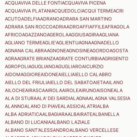
ACQUAVIVA DELLE FONTI
ACQUAVIVA PICENA
ACQUAVIVA PLATANI
ACQUEDOLCI
ACQUI TERME
ACRI
ACUTO
ADELFIA
ADRANO
ADRARA SAN MARTINO
ADRARA SAN ROCCO
ADRIA
ADRO
AFFI
AFFILE
AFRAGOLA
AFRICO
AGAZZANO
AGEROLA
AGGIUS
AGIRA
AGLIANA
AGLIANO TERME
AGLIE'
AGLIENTU
AGNA
AGNADELLO
AGNANA CALABRA
AGNONE
AGNOSINE
AGORDO
AGOSTA
AGRA
AGRATE BRIANZA
AGRATE CONTURBIA
AGRIGENTO
AGROPOLI
AGUGLIANO
AGUGLIARO
AICURZIO
AIDOMAGGIORE
AIDONE
AIELLI
AIELLO CALABRO
AIELLO DEL FRIULI
AIELLO DEL SABATO
AIETA
AILANO
AILOCHE
AIRASCA
AIROLA
AIROLE
AIRUNO
AISONE
ALA
ALA DI STURA
ALA' DEI SARDI
ALAGNA
ALAGNA VALSESIA
ALANNO
ALANO DI PIAVE
ALASSIO
ALATRI
ALBA
ALBA ADRIATICA
ALBAGIARA
ALBAIRATE
ALBANELLA
ALBANO DI LUCANIA
ALBANO LAZIALE
ALBANO SANT'ALESSANDRO
ALBANO VERCELLESE