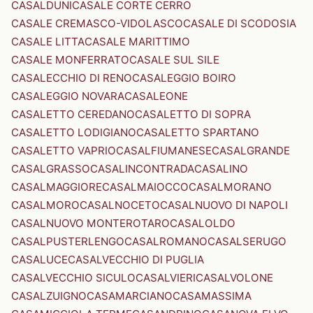
CASALDUNI
CASALE CORTE CERRO
CASALE CREMASCO-VIDOLASCO
CASALE DI SCODOSIA
CASALE LITTA
CASALE MARITTIMO
CASALE MONFERRATO
CASALE SUL SILE
CASALECCHIO DI RENO
CASALEGGIO BOIRO
CASALEGGIO NOVARA
CASALEONE
CASALETTO CEREDANO
CASALETTO DI SOPRA
CASALETTO LODIGIANO
CASALETTO SPARTANO
CASALETTO VAPRIO
CASALFIUMANESE
CASALGRANDE
CASALGRASSO
CASALINCONTRADA
CASALINO
CASALMAGGIORE
CASALMAIOCCO
CASALMORANO
CASALMORO
CASALNOCETO
CASALNUOVO DI NAPOLI
CASALNUOVO MONTEROTARO
CASALOLDO
CASALPUSTERLENGO
CASALROMANO
CASALSERUGO
CASALUCE
CASALVECCHIO DI PUGLIA
CASALVECCHIO SICULO
CASALVIERI
CASALVOLONE
CASALZUIGNO
CASAMARCIANO
CASAMASSIMA