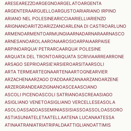
ARESE
AREZZO
ARGEGNO
ARGELATO
ARGENTA
ARGENTERA
ARGUELLO
ARGUSTO
ARI
ARIANO IRPINO
ARIANO NEL POLESINE
ARICCIA
ARIELLI
ARIENZO
ARIGNANO
ARITZO
ARIZZANO
ARLENA DI CASTRO
ARLUNO
ARMENO
ARMENTO
ARMUNGIA
ARNAD
ARNARA
ARNASCO
ARNESANO
AROLA
ARONA
AROSIO
ARPAIA
ARPAISE
ARPINO
ARQUA' PETRARCA
ARQUA' POLESINE
ARQUATA DEL TRONTO
ARQUATA SCRIVIA
ARRE
ARRONE
ARSAGO SEPRIO
ARSIE'
ARSIERO
ARSITA
ARSOLI
ARTA TERME
ARTEGNA
ARTENA
ARTOGNE
ARVIER
ARZACHENA
ARZAGO D'ADDA
ARZANA
ARZANO
ARZENE
ARZERGRANDE
ARZIGNANO
ASCEA
ASCIANO
ASCOLI PICENO
ASCOLI SATRIANO
ASCREA
ASIAGO
ASIGLIANO VENETO
ASIGLIANO VERCELLESE
ASOLA
ASOLO
ASSAGO
ASSEMINI
ASSISI
ASSO
ASSOLO
ASSORO
ASTI
ASUNI
ATELETA
ATELLA
ATENA LUCANA
ATESSA
ATINA
ATRANI
ATRI
ATRIPALDA
ATTIGLIANO
ATTIMIS