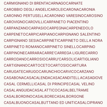
CARMIGNANO DI BRENTA
CARNAGO
CARNATE
CAROBBIO DEGLI ANGELI
CAROLEI
CARONA
CARONIA
CARONNO PERTUSELLA
CARONNO VARESINO
CAROSINO
CAROVIGNO
CAROVILLI
CARPANETO PIACENTINO
CARPANZANO
CARPASIO
CARPEGNA
CARPENEDOLO
CARPENETO
CARPI
CARPIANO
CARPIGNANO SALENTINO
CARPIGNANO SESIA
CARPINETI
CARPINETO DELLA NORA
CARPINETO ROMANO
CARPINETO SINELLO
CARPINO
CARPINONE
CARRARA
CARRE'
CARREGA LIGURE
CARRO
CARRODANO
CARROSIO
CARRU'
CARSOLI
CARTIGLIANO
CARTIGNANO
CARTOCETO
CARTOSIO
CARTURA
CARUGATE
CARUGO
CARUNCHIO
CARVICO
CARZANO
CASABONA
CASACALENDA
CASACANDITELLA
CASAGIOVE
CASAL CERMELLI
CASAL DI PRINCIPE
CASAL VELINO
CASALANGUIDA
CASALATTICO
CASALBELTRAME
CASALBORDINO
CASALBORE
CASALBORGONE
CASALBUONO
CASALBUTTANO ED UNITI
CASALCIPRANO