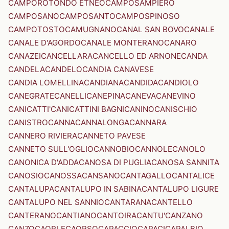
CAMPOROTONDO ETNEO
CAMPOSAMPIERO
CAMPOSANO
CAMPOSANTO
CAMPOSPINOSO
CAMPOTOSTO
CAMUGNANO
CANAL SAN BOVO
CANALE
CANALE D'AGORDO
CANALE MONTERANO
CANARO
CANAZEI
CANCELLARA
CANCELLO ED ARNONE
CANDA
CANDELA
CANDELO
CANDIA CANAVESE
CANDIA LOMELLINA
CANDIANA
CANDIDA
CANDIOLO
CANEGRATE
CANELLI
CANEPINA
CANEVA
CANEVINO
CANICATTI'
CANICATTINI BAGNI
CANINO
CANISCHIO
CANISTRO
CANNA
CANNALONGA
CANNARA
CANNERO RIVIERA
CANNETO PAVESE
CANNETO SULL'OGLIO
CANNOBIO
CANNOLE
CANOLO
CANONICA D'ADDA
CANOSA DI PUGLIA
CANOSA SANNITA
CANOSIO
CANOSSA
CANSANO
CANTAGALLO
CANTALICE
CANTALUPA
CANTALUPO IN SABINA
CANTALUPO LIGURE
CANTALUPO NEL SANNIO
CANTARANA
CANTELLO
CANTERANO
CANTIANO
CANTOIRA
CANTU'
CANZANO
CANZO
CAORLE
CAORSO
CAPACCIO
CAPACI
CAPALBIO