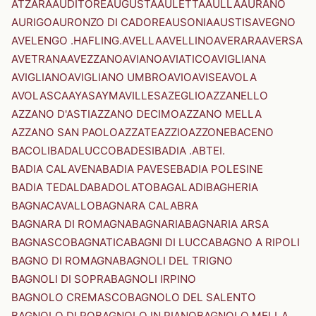
ATZARA
AUDITORE
AUGUSTA
AULETTA
AULLA
AURANO
AURIGO
AURONZO DI CADORE
AUSONIA
AUSTIS
AVEGNO
AVELENGO .HAFLING.
AVELLA
AVELLINO
AVERARA
AVERSA
AVETRANA
AVEZZANO
AVIANO
AVIATICO
AVIGLIANA
AVIGLIANO
AVIGLIANO UMBRO
AVIO
AVISE
AVOLA
AVOLASCA
AYAS
AYMAVILLES
AZEGLIO
AZZANELLO
AZZANO D'ASTI
AZZANO DECIMO
AZZANO MELLA
AZZANO SAN PAOLO
AZZATE
AZZIO
AZZONE
BACENO
BACOLI
BADALUCCO
BADESI
BADIA .ABTEI.
BADIA CALAVENA
BADIA PAVESE
BADIA POLESINE
BADIA TEDALDA
BADOLATO
BAGALADI
BAGHERIA
BAGNACAVALLO
BAGNARA CALABRA
BAGNARA DI ROMAGNA
BAGNARIA
BAGNARIA ARSA
BAGNASCO
BAGNATICA
BAGNI DI LUCCA
BAGNO A RIPOLI
BAGNO DI ROMAGNA
BAGNOLI DEL TRIGNO
BAGNOLI DI SOPRA
BAGNOLI IRPINO
BAGNOLO CREMASCO
BAGNOLO DEL SALENTO
BAGNOLO DI PO
BAGNOLO IN PIANO
BAGNOLO MELLA