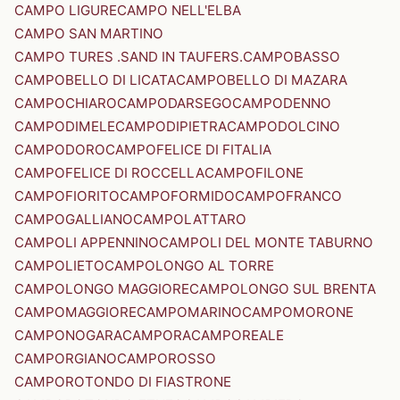
CAMPO LIGURE
CAMPO NELL'ELBA
CAMPO SAN MARTINO
CAMPO TURES .SAND IN TAUFERS.
CAMPOBASSO
CAMPOBELLO DI LICATA
CAMPOBELLO DI MAZARA
CAMPOCHIARO
CAMPODARSEGO
CAMPODENNO
CAMPODIMELE
CAMPODIPIETRA
CAMPODOLCINO
CAMPODORO
CAMPOFELICE DI FITALIA
CAMPOFELICE DI ROCCELLA
CAMPOFILONE
CAMPOFIORITO
CAMPOFORMIDO
CAMPOFRANCO
CAMPOGALLIANO
CAMPOLATTARO
CAMPOLI APPENNINO
CAMPOLI DEL MONTE TABURNO
CAMPOLIETO
CAMPOLONGO AL TORRE
CAMPOLONGO MAGGIORE
CAMPOLONGO SUL BRENTA
CAMPOMAGGIORE
CAMPOMARINO
CAMPOMORONE
CAMPONOGARA
CAMPORA
CAMPOREALE
CAMPORGIANO
CAMPOROSSO
CAMPOROTONDO DI FIASTRONE