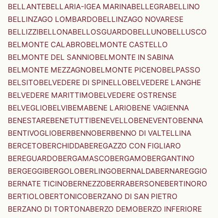
BELLANTE
BELLARIA-IGEA MARINA
BELLEGRA
BELLINO
BELLINZAGO LOMBARDO
BELLINZAGO NOVARESE
BELLIZZI
BELLONA
BELLOSGUARDO
BELLUNO
BELLUSCO
BELMONTE CALABRO
BELMONTE CASTELLO
BELMONTE DEL SANNIO
BELMONTE IN SABINA
BELMONTE MEZZAGNO
BELMONTE PICENO
BELPASSO
BELSITO
BELVEDERE DI SPINELLO
BELVEDERE LANGHE
BELVEDERE MARITTIMO
BELVEDERE OSTRENSE
BELVEGLIO
BELVI
BEMA
BENE LARIO
BENE VAGIENNA
BENESTARE
BENETUTTI
BENEVELLO
BENEVENTO
BENNA
BENTIVOGLIO
BERBENNO
BERBENNO DI VALTELLINA
BERCETO
BERCHIDDA
BEREGAZZO CON FIGLIARO
BEREGUARDO
BERGAMASCO
BERGAMO
BERGANTINO
BERGEGGI
BERGOLO
BERLINGO
BERNALDA
BERNAREGGIO
BERNATE TICINO
BERNEZZO
BERRA
BERSONE
BERTINORO
BERTIOLO
BERTONICO
BERZANO DI SAN PIETRO
BERZANO DI TORTONA
BERZO DEMO
BERZO INFERIORE