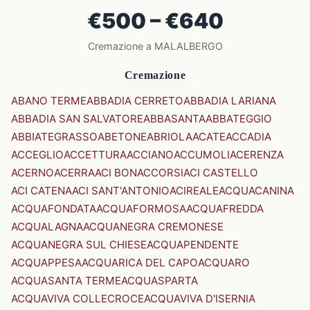
€500 – €640
Cremazione a MALALBERGO
Cremazione
ABANO TERME
ABBADIA CERRETO
ABBADIA LARIANA
ABBADIA SAN SALVATORE
ABBASANTA
ABBATEGGIO
ABBIATEGRASSO
ABETONE
ABRIOLA
ACATE
ACCADIA
ACCEGLIO
ACCETTURA
ACCIANO
ACCUMOLI
ACERENZA
ACERNO
ACERRA
ACI BONACCORSI
ACI CASTELLO
ACI CATENA
ACI SANT'ANTONIO
ACIREALE
ACQUACANINA
ACQUAFONDATA
ACQUAFORMOSA
ACQUAFREDDA
ACQUALAGNA
ACQUANEGRA CREMONESE
ACQUANEGRA SUL CHIESE
ACQUAPENDENTE
ACQUAPPESA
ACQUARICA DEL CAPO
ACQUARO
ACQUASANTA TERME
ACQUASPARTA
ACQUAVIVA COLLECROCE
ACQUAVIVA D'ISERNIA