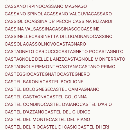
CASSANO IRPINO
CASSANO MAGNAGO
CASSANO SPINOLA
CASSANO VALCUVIA
CASSARO
CASSIGLIO
CASSINA DE' PECCHI
CASSINA RIZZARDI
CASSINA VALSASSINA
CASSINASCO
CASSINE
CASSINELLE
CASSINETTA DI LUGAGNANO
CASSINO
CASSOLA
CASSOLNOVO
CASTAGNARO
CASTAGNETO CARDUCCI
CASTAGNETO PO
CASTAGNITO
CASTAGNOLE DELLE LANZE
CASTAGNOLE MONFERRATO
CASTAGNOLE PIEMONTE
CASTANA
CASTANO PRIMO
CASTEGGIO
CASTEGNATO
CASTEGNERO
CASTEL BARONIA
CASTEL BOGLIONE
CASTEL BOLOGNESE
CASTEL CAMPAGNANO
CASTEL CASTAGNA
CASTEL COLONNA
CASTEL CONDINO
CASTEL D'AIANO
CASTEL D'ARIO
CASTEL D'AZZANO
CASTEL DEL GIUDICE
CASTEL DEL MONTE
CASTEL DEL PIANO
CASTEL DEL RIO
CASTEL DI CASIO
CASTEL DI IERI