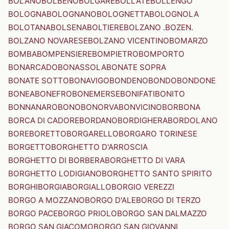
BOLANO
BOLBENO
BOLGARE
BOLLATE
BOLLENGO
BOLOGNA
BOLOGNANO
BOLOGNETTA
BOLOGNOLA
BOLOTANA
BOLSENA
BOLTIERE
BOLZANO .BOZEN.
BOLZANO NOVARESE
BOLZANO VICENTINO
BOMARZO
BOMBA
BOMPENSIERE
BOMPIETRO
BOMPORTO
BONARCADO
BONASSOLA
BONATE SOPRA
BONATE SOTTO
BONAVIGO
BONDENO
BONDO
BONDONE
BONEA
BONEFRO
BONEMERSE
BONIFATI
BONITO
BONNANARO
BONO
BONORVA
BONVICINO
BORBONA
BORCA DI CADORE
BORDANO
BORDIGHERA
BORDOLANO
BORE
BORETTO
BORGARELLO
BORGARO TORINESE
BORGETTO
BORGHETTO D'ARROSCIA
BORGHETTO DI BORBERA
BORGHETTO DI VARA
BORGHETTO LODIGIANO
BORGHETTO SANTO SPIRITO
BORGHI
BORGIA
BORGIALLO
BORGIO VEREZZI
BORGO A MOZZANO
BORGO D'ALE
BORGO DI TERZO
BORGO PACE
BORGO PRIOLO
BORGO SAN DALMAZZO
BORGO SAN GIACOMO
BORGO SAN GIOVANNI