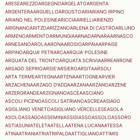
ARESE
AREZZO
ARGEGNO
ARGELATO
ARGENTA
ARGENTERA
ARGUELLO
ARGUSTO
ARI
ARIANO IRPINO
ARIANO NEL POLESINE
ARICCIA
ARIELLI
ARIENZO
ARIGNANO
ARITZO
ARIZZANO
ARLENA DI CASTRO
ARLUNO
ARMENO
ARMENTO
ARMUNGIA
ARNAD
ARNARA
ARNASCO
ARNESANO
AROLA
ARONA
AROSIO
ARPAIA
ARPAISE
ARPINO
ARQUA' PETRARCA
ARQUA' POLESINE
ARQUATA DEL TRONTO
ARQUATA SCRIVIA
ARRE
ARRONE
ARSAGO SEPRIO
ARSIE'
ARSIERO
ARSITA
ARSOLI
ARTA TERME
ARTEGNA
ARTENA
ARTOGNE
ARVIER
ARZACHENA
ARZAGO D'ADDA
ARZANA
ARZANO
ARZENE
ARZERGRANDE
ARZIGNANO
ASCEA
ASCIANO
ASCOLI PICENO
ASCOLI SATRIANO
ASCREA
ASIAGO
ASIGLIANO VENETO
ASIGLIANO VERCELLESE
ASOLA
ASOLO
ASSAGO
ASSEMINI
ASSISI
ASSO
ASSOLO
ASSORO
ASTI
ASUNI
ATELETA
ATELLA
ATENA LUCANA
ATESSA
ATINA
ATRANI
ATRI
ATRIPALDA
ATTIGLIANO
ATTIMIS