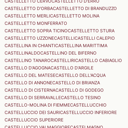
CASTELLETTO CERVO
CASTELLETTO D'ERRO
CASTELLETTO D'ORBA
CASTELLETTO DI BRANDUZZO
CASTELLETTO MERLI
CASTELLETTO MOLINA
CASTELLETTO MONFERRATO
CASTELLETTO SOPRA TICINO
CASTELLETTO STURA
CASTELLETTO UZZONE
CASTELLI
CASTELLI CALEPIO
CASTELLINA IN CHIANTI
CASTELLINA MARITTIMA
CASTELLINALDO
CASTELLINO DEL BIFERNO
CASTELLINO TANARO
CASTELLIRI
CASTELLO CABIAGLIO
CASTELLO D'AGOGNA
CASTELLO D'ARGILE
CASTELLO DEL MATESE
CASTELLO DELL'ACQUA
CASTELLO DI ANNONE
CASTELLO DI BRIANZA
CASTELLO DI CISTERNA
CASTELLO DI GODEGO
CASTELLO DI SERRAVALLE
CASTELLO TESINO
CASTELLO-MOLINA DI FIEMME
CASTELLUCCHIO
CASTELLUCCIO DEI SAURI
CASTELLUCCIO INFERIORE
CASTELLUCCIO SUPERIORE
CASTELLUCCIO VALMAGGIORE
CASTELMAGNO