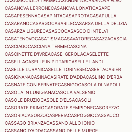
CASAMICCIOLA TERME
CASANDRINO
CASANOVA ELVO
CASANOVA LERRONE
CASANOVA LONATI
CASAPE
CASAPESENNA
CASAPINTA
CASAPROTA
CASAPULLA
CASARANO
CASARGO
CASARILE
CASARSA DELLA DELIZIA
CASARZA LIGURE
CASASCO
CASASCO D'INTELVI
CASATENOVO
CASATISMA
CASAVATORE
CASAZZA
CASCIA
CASCIAGO
CASCIANA TERME
CASCINA
CASCINETTE D'IVREA
CASEI GEROLA
CASELETTE
CASELLA
CASELLE IN PITTARI
CASELLE LANDI
CASELLE LURANI
CASELLE TORINESE
CASERTA
CASIER
CASIGNANA
CASINA
CASIRATE D'ADDA
CASLINO D'ERBA
CASNATE CON BERNATE
CASNIGO
CASOLA DI NAPOLI
CASOLA IN LUNIGIANA
CASOLA VALSENIO
CASOLE BRUZIO
CASOLE D'ELSA
CASOLI
CASORATE PRIMO
CASORATE SEMPIONE
CASOREZZO
CASORIA
CASORZO
CASPERIA
CASPOGGIO
CASSACCO
CASSAGO BRIANZA
CASSANO ALLO IONIO
CASSANO D'ADDA
CASSANO DELLE MURGE