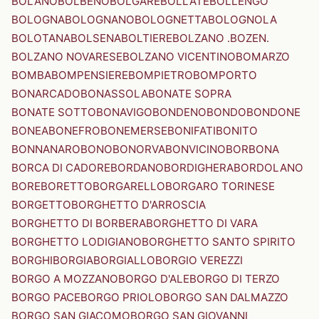
BOLANO
BOLBENO
BOLGARE
BOLLATE
BOLLENGO
BOLOGNA
BOLOGNANO
BOLOGNETTA
BOLOGNOLA
BOLOTANA
BOLSENA
BOLTIERE
BOLZANO .BOZEN.
BOLZANO NOVARESE
BOLZANO VICENTINO
BOMARZO
BOMBA
BOMPENSIERE
BOMPIETRO
BOMPORTO
BONARCADO
BONASSOLA
BONATE SOPRA
BONATE SOTTO
BONAVIGO
BONDENO
BONDO
BONDONE
BONEA
BONEFRO
BONEMERSE
BONIFATI
BONITO
BONNANARO
BONO
BONORVA
BONVICINO
BORBONA
BORCA DI CADORE
BORDANO
BORDIGHERA
BORDOLANO
BORE
BORETTO
BORGARELLO
BORGARO TORINESE
BORGETTO
BORGHETTO D'ARROSCIA
BORGHETTO DI BORBERA
BORGHETTO DI VARA
BORGHETTO LODIGIANO
BORGHETTO SANTO SPIRITO
BORGHI
BORGIA
BORGIALLO
BORGIO VEREZZI
BORGO A MOZZANO
BORGO D'ALE
BORGO DI TERZO
BORGO PACE
BORGO PRIOLO
BORGO SAN DALMAZZO
BORGO SAN GIACOMO
BORGO SAN GIOVANNI