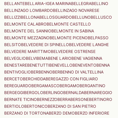
BELLANTE
BELLARIA-IGEA MARINA
BELLEGRA
BELLINO
BELLINZAGO LOMBARDO
BELLINZAGO NOVARESE
BELLIZZI
BELLONA
BELLOSGUARDO
BELLUNO
BELLUSCO
BELMONTE CALABRO
BELMONTE CASTELLO
BELMONTE DEL SANNIO
BELMONTE IN SABINA
BELMONTE MEZZAGNO
BELMONTE PICENO
BELPASSO
BELSITO
BELVEDERE DI SPINELLO
BELVEDERE LANGHE
BELVEDERE MARITTIMO
BELVEDERE OSTRENSE
BELVEGLIO
BELVI
BEMA
BENE LARIO
BENE VAGIENNA
BENESTARE
BENETUTTI
BENEVELLO
BENEVENTO
BENNA
BENTIVOGLIO
BERBENNO
BERBENNO DI VALTELLINA
BERCETO
BERCHIDDA
BEREGAZZO CON FIGLIARO
BEREGUARDO
BERGAMASCO
BERGAMO
BERGANTINO
BERGEGGI
BERGOLO
BERLINGO
BERNALDA
BERNAREGGIO
BERNATE TICINO
BERNEZZO
BERRA
BERSONE
BERTINORO
BERTIOLO
BERTONICO
BERZANO DI SAN PIETRO
BERZANO DI TORTONA
BERZO DEMO
BERZO INFERIORE