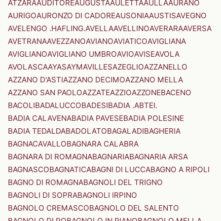
ATZARA
AUDITORE
AUGUSTA
AULETTA
AULLA
AURANO
AURIGO
AURONZO DI CADORE
AUSONIA
AUSTIS
AVEGNO
AVELENGO .HAFLING.
AVELLA
AVELLINO
AVERARA
AVERSA
AVETRANA
AVEZZANO
AVIANO
AVIATICO
AVIGLIANA
AVIGLIANO
AVIGLIANO UMBRO
AVIO
AVISE
AVOLA
AVOLASCA
AYAS
AYMAVILLES
AZEGLIO
AZZANELLO
AZZANO D'ASTI
AZZANO DECIMO
AZZANO MELLA
AZZANO SAN PAOLO
AZZATE
AZZIO
AZZONE
BACENO
BACOLI
BADALUCCO
BADESI
BADIA .ABTEI.
BADIA CALAVENA
BADIA PAVESE
BADIA POLESINE
BADIA TEDALDA
BADOLATO
BAGALADI
BAGHERIA
BAGNACAVALLO
BAGNARA CALABRA
BAGNARA DI ROMAGNA
BAGNARIA
BAGNARIA ARSA
BAGNASCO
BAGNATICA
BAGNI DI LUCCA
BAGNO A RIPOLI
BAGNO DI ROMAGNA
BAGNOLI DEL TRIGNO
BAGNOLI DI SOPRA
BAGNOLI IRPINO
BAGNOLO CREMASCO
BAGNOLO DEL SALENTO
BAGNOLO DI PO
BAGNOLO IN PIANO
BAGNOLO MELLA