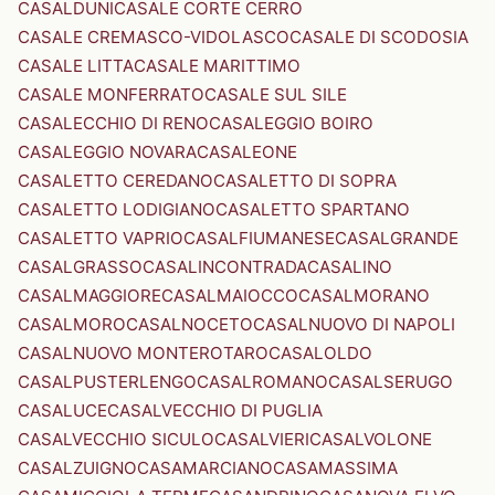
CASALDUNI
CASALE CORTE CERRO
CASALE CREMASCO-VIDOLASCO
CASALE DI SCODOSIA
CASALE LITTA
CASALE MARITTIMO
CASALE MONFERRATO
CASALE SUL SILE
CASALECCHIO DI RENO
CASALEGGIO BOIRO
CASALEGGIO NOVARA
CASALEONE
CASALETTO CEREDANO
CASALETTO DI SOPRA
CASALETTO LODIGIANO
CASALETTO SPARTANO
CASALETTO VAPRIO
CASALFIUMANESE
CASALGRANDE
CASALGRASSO
CASALINCONTRADA
CASALINO
CASALMAGGIORE
CASALMAIOCCO
CASALMORANO
CASALMORO
CASALNOCETO
CASALNUOVO DI NAPOLI
CASALNUOVO MONTEROTARO
CASALOLDO
CASALPUSTERLENGO
CASALROMANO
CASALSERUGO
CASALUCE
CASALVECCHIO DI PUGLIA
CASALVECCHIO SICULO
CASALVIERI
CASALVOLONE
CASALZUIGNO
CASAMARCIANO
CASAMASSIMA