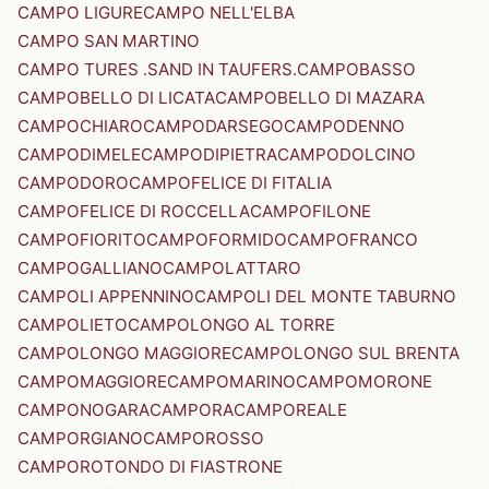
CAMPO LIGURE
CAMPO NELL'ELBA
CAMPO SAN MARTINO
CAMPO TURES .SAND IN TAUFERS.
CAMPOBASSO
CAMPOBELLO DI LICATA
CAMPOBELLO DI MAZARA
CAMPOCHIARO
CAMPODARSEGO
CAMPODENNO
CAMPODIMELE
CAMPODIPIETRA
CAMPODOLCINO
CAMPODORO
CAMPOFELICE DI FITALIA
CAMPOFELICE DI ROCCELLA
CAMPOFILONE
CAMPOFIORITO
CAMPOFORMIDO
CAMPOFRANCO
CAMPOGALLIANO
CAMPOLATTARO
CAMPOLI APPENNINO
CAMPOLI DEL MONTE TABURNO
CAMPOLIETO
CAMPOLONGO AL TORRE
CAMPOLONGO MAGGIORE
CAMPOLONGO SUL BRENTA
CAMPOMAGGIORE
CAMPOMARINO
CAMPOMORONE
CAMPONOGARA
CAMPORA
CAMPOREALE
CAMPORGIANO
CAMPOROSSO
CAMPOROTONDO DI FIASTRONE