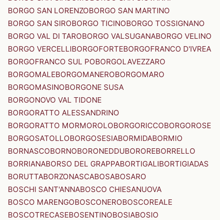
BORGO SAN LORENZO
BORGO SAN MARTINO
BORGO SAN SIRO
BORGO TICINO
BORGO TOSSIGNANO
BORGO VAL DI TARO
BORGO VALSUGANA
BORGO VELINO
BORGO VERCELLI
BORGOFORTE
BORGOFRANCO D'IVREA
BORGOFRANCO SUL PO
BORGOLAVEZZARO
BORGOMALE
BORGOMANERO
BORGOMARO
BORGOMASINO
BORGONE SUSA
BORGONOVO VAL TIDONE
BORGORATTO ALESSANDRINO
BORGORATTO MORMOROLO
BORGORICCO
BORGOROSE
BORGOSATOLLO
BORGOSESIA
BORMIDA
BORMIO
BORNASCO
BORNO
BORONEDDU
BORORE
BORRELLO
BORRIANA
BORSO DEL GRAPPA
BORTIGALI
BORTIGIADAS
BORUTTA
BORZONASCA
BOSA
BOSARO
BOSCHI SANT'ANNA
BOSCO CHIESANUOVA
BOSCO MARENGO
BOSCONERO
BOSCOREALE
BOSCOTRECASE
BOSENTINO
BOSIA
BOSIO