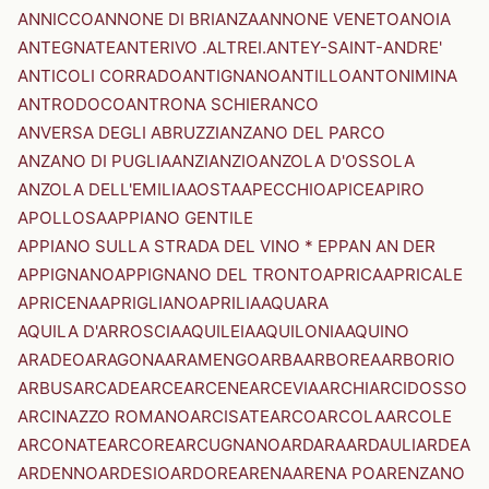
ANNICCO
ANNONE DI BRIANZA
ANNONE VENETO
ANOIA
ANTEGNATE
ANTERIVO .ALTREI.
ANTEY-SAINT-ANDRE'
ANTICOLI CORRADO
ANTIGNANO
ANTILLO
ANTONIMINA
ANTRODOCO
ANTRONA SCHIERANCO
ANVERSA DEGLI ABRUZZI
ANZANO DEL PARCO
ANZANO DI PUGLIA
ANZI
ANZIO
ANZOLA D'OSSOLA
ANZOLA DELL'EMILIA
AOSTA
APECCHIO
APICE
APIRO
APOLLOSA
APPIANO GENTILE
APPIANO SULLA STRADA DEL VINO * EPPAN AN DER
APPIGNANO
APPIGNANO DEL TRONTO
APRICA
APRICALE
APRICENA
APRIGLIANO
APRILIA
AQUARA
AQUILA D'ARROSCIA
AQUILEIA
AQUILONIA
AQUINO
ARADEO
ARAGONA
ARAMENGO
ARBA
ARBOREA
ARBORIO
ARBUS
ARCADE
ARCE
ARCENE
ARCEVIA
ARCHI
ARCIDOSSO
ARCINAZZO ROMANO
ARCISATE
ARCO
ARCOLA
ARCOLE
ARCONATE
ARCORE
ARCUGNANO
ARDARA
ARDAULI
ARDEA
ARDENNO
ARDESIO
ARDORE
ARENA
ARENA PO
ARENZANO