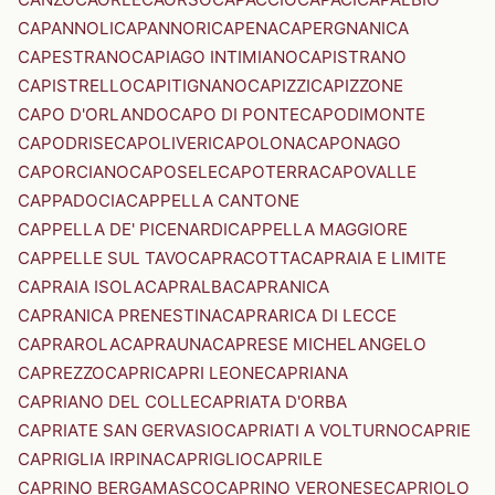
CAPANNOLI
CAPANNORI
CAPENA
CAPERGNANICA
CAPESTRANO
CAPIAGO INTIMIANO
CAPISTRANO
CAPISTRELLO
CAPITIGNANO
CAPIZZI
CAPIZZONE
CAPO D'ORLANDO
CAPO DI PONTE
CAPODIMONTE
CAPODRISE
CAPOLIVERI
CAPOLONA
CAPONAGO
CAPORCIANO
CAPOSELE
CAPOTERRA
CAPOVALLE
CAPPADOCIA
CAPPELLA CANTONE
CAPPELLA DE' PICENARDI
CAPPELLA MAGGIORE
CAPPELLE SUL TAVO
CAPRACOTTA
CAPRAIA E LIMITE
CAPRAIA ISOLA
CAPRALBA
CAPRANICA
CAPRANICA PRENESTINA
CAPRARICA DI LECCE
CAPRAROLA
CAPRAUNA
CAPRESE MICHELANGELO
CAPREZZO
CAPRI
CAPRI LEONE
CAPRIANA
CAPRIANO DEL COLLE
CAPRIATA D'ORBA
CAPRIATE SAN GERVASIO
CAPRIATI A VOLTURNO
CAPRIE
CAPRIGLIA IRPINA
CAPRIGLIO
CAPRILE
CAPRINO BERGAMASCO
CAPRINO VERONESE
CAPRIOLO