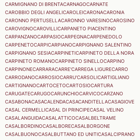
CARMIGNANO DI BRENTA
CARNAGO
CARNATE
CAROBBIO DEGLI ANGELI
CAROLEI
CARONA
CARONIA
CARONNO PERTUSELLA
CARONNO VARESINO
CAROSINO
CAROVIGNO
CAROVILLI
CARPANETO PIACENTINO
CARPANZANO
CARPASIO
CARPEGNA
CARPENEDOLO
CARPENETO
CARPI
CARPIANO
CARPIGNANO SALENTINO
CARPIGNANO SESIA
CARPINETI
CARPINETO DELLA NORA
CARPINETO ROMANO
CARPINETO SINELLO
CARPINO
CARPINONE
CARRARA
CARRE'
CARREGA LIGURE
CARRO
CARRODANO
CARROSIO
CARRU'
CARSOLI
CARTIGLIANO
CARTIGNANO
CARTOCETO
CARTOSIO
CARTURA
CARUGATE
CARUGO
CARUNCHIO
CARVICO
CARZANO
CASABONA
CASACALENDA
CASACANDITELLA
CASAGIOVE
CASAL CERMELLI
CASAL DI PRINCIPE
CASAL VELINO
CASALANGUIDA
CASALATTICO
CASALBELTRAME
CASALBORDINO
CASALBORE
CASALBORGONE
CASALBUONO
CASALBUTTANO ED UNITI
CASALCIPRANO