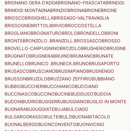
BRIGNANO GERA D'ADDA
BRIGNANO-FRASCATA
BRINDISI
BRINDISI MONTAGNA
BRINZIO
BRIONA
BRIONE
BRIONE
BRIOSCO
BRISIGHELLA
BRISSAGO-VALTRAVAGLIA
BRISSOGNE
BRITTOLI
BRIVIO
BROCCOSTELLA
BROGLIANO
BROGNATURO
BROLO
BRONDELLO
BRONI
BRONTE
BRONZOLO .BRANZOLL.
BROSSASCO
BROSSO
BROVELLO-CARPUGNINO
BROZOLO
BRUGHERIO
BRUGINE
BRUGNATO
BRUGNERA
BRUINO
BRUMANO
BRUNATE
BRUNELLO
BRUNICO .BRUNECK.
BRUNO
BRUSAPORTO
BRUSASCO
BRUSCIANO
BRUSIMPIANO
BRUSNENGO
BRUSSON
BRUZOLO
BRUZZANO ZEFFIRIO
BUBBIANO
BUBBIO
BUCCHERI
BUCCHIANICO
BUCCIANO
BUCCINASCO
BUCCINO
BUCINE
BUDDUSO'
BUDOIA
BUDONI
BUDRIO
BUGGERRU
BUGGIANO
BUGLIO IN MONTE
BUGNARA
BUGUGGIATE
BUJA
BULCIAGO
BULGAROGRASSO
BULTEI
BULZI
BUONABITACOLO
BUONALBERGO
BUONCONVENTO
BUONVICINO