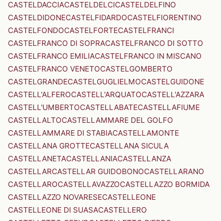
CASTELDACCIA
CASTELDELCI
CASTELDELFINO
CASTELDIDONE
CASTELFIDARDO
CASTELFIORENTINO
CASTELFONDO
CASTELFORTE
CASTELFRANCI
CASTELFRANCO DI SOPRA
CASTELFRANCO DI SOTTO
CASTELFRANCO EMILIA
CASTELFRANCO IN MISCANO
CASTELFRANCO VENETO
CASTELGOMBERTO
CASTELGRANDE
CASTELGUGLIELMO
CASTELGUIDONE
CASTELL'ALFERO
CASTELL'ARQUATO
CASTELL'AZZARA
CASTELL'UMBERTO
CASTELLABATE
CASTELLAFIUME
CASTELLALTO
CASTELLAMMARE DEL GOLFO
CASTELLAMMARE DI STABIA
CASTELLAMONTE
CASTELLANA GROTTE
CASTELLANA SICULA
CASTELLANETA
CASTELLANIA
CASTELLANZA
CASTELLAR
CASTELLAR GUIDOBONO
CASTELLARANO
CASTELLARO
CASTELLAVAZZO
CASTELLAZZO BORMIDA
CASTELLAZZO NOVARESE
CASTELLEONE
CASTELLEONE DI SUASA
CASTELLERO