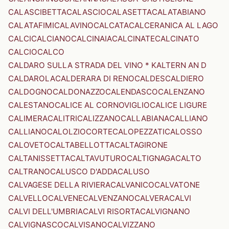
CALASCIBETTA
CALASCIO
CALASETTA
CALATABIANO
CALATAFIMI
CALAVINO
CALCATA
CALCERANICA AL LAGO
CALCI
CALCIANO
CALCINAIA
CALCINATE
CALCINATO
CALCIO
CALCO
CALDARO SULLA STRADA DEL VINO * KALTERN AN D
CALDAROLA
CALDERARA DI RENO
CALDES
CALDIERO
CALDOGNO
CALDONAZZO
CALENDASCO
CALENZANO
CALESTANO
CALICE AL CORNOVIGLIO
CALICE LIGURE
CALIMERA
CALITRI
CALIZZANO
CALLABIANA
CALLIANO
CALLIANO
CALOLZIOCORTE
CALOPEZZATI
CALOSSO
CALOVETO
CALTABELLOTTA
CALTAGIRONE
CALTANISSETTA
CALTAVUTURO
CALTIGNAGA
CALTO
CALTRANO
CALUSCO D'ADDA
CALUSO
CALVAGESE DELLA RIVIERA
CALVANICO
CALVATONE
CALVELLO
CALVENE
CALVENZANO
CALVERA
CALVI
CALVI DELL'UMBRIA
CALVI RISORTA
CALVIGNANO
CALVIGNASCO
CALVISANO
CALVIZZANO