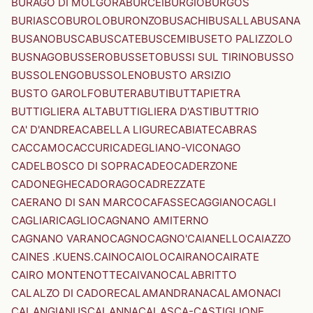
BURAGO DI MOLGORA
BURCEI
BURGIO
BURGOS
BURIASCO
BUROLO
BURONZO
BUSACHI
BUSALLA
BUSANA
BUSANO
BUSCA
BUSCATE
BUSCEMI
BUSETO PALIZZOLO
BUSNAGO
BUSSERO
BUSSETO
BUSSI SUL TIRINO
BUSSO
BUSSOLENGO
BUSSOLENO
BUSTO ARSIZIO
BUSTO GAROLFO
BUTERA
BUTI
BUTTAPIETRA
BUTTIGLIERA ALTA
BUTTIGLIERA D'ASTI
BUTTRIO
CA' D'ANDREA
CABELLA LIGURE
CABIATE
CABRAS
CACCAMO
CACCURI
CADEGLIANO-VICONAGO
CADELBOSCO DI SOPRA
CADEO
CADERZONE
CADONEGHE
CADORAGO
CADREZZATE
CAERANO DI SAN MARCO
CAFASSE
CAGGIANO
CAGLI
CAGLIARI
CAGLIO
CAGNANO AMITERNO
CAGNANO VARANO
CAGNO
CAGNO'
CAIANELLO
CAIAZZO
CAINES .KUENS.
CAINO
CAIOLO
CAIRANO
CAIRATE
CAIRO MONTENOTTE
CAIVANO
CALABRITTO
CALALZO DI CADORE
CALAMANDRANA
CALAMONACI
CALANGIANUS
CALANNA
CALASCA-CASTIGLIONE