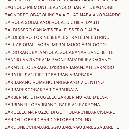
BAGNOLO PIEMONTE
BAGNOLO SAN VITO
BAGNONE
BAGNOREGIO
BAGOLINO
BAIA E LATINA
BAIANO
BAIARDO
BAIRO
BAISO
BALANGERO
BALDICHIERI D'ASTI
BALDISSERO CANAVESE
BALDISSERO D'ALBA
BALDISSERO TORINESE
BALESTRATE
BALESTRINO
BALLABIO
BALLAO
BALME
BALMUCCIA
BALOCCO
BALSORANO
BALVANO
BALZOLA
BANARI
BANCHETTE
BANNIO ANZINO
BANZI
BAONE
BARADILI
BARAGIANO
BARANELLO
BARANO D'ISCHIA
BARANZATE
BARASSO
BARATILI SAN PIETRO
BARBANIA
BARBARA
BARBARANO ROMANO
BARBARANO VICENTINO
BARBARESCO
BARBARIGA
BARBATA
BARBERINO DI MUGELLO
BARBERINO VAL D'ELSA
BARBIANELLO
BARBIANO .BARBIAN.
BARBONA
BARCELLONA POZZO DI GOTTO
BARCHI
BARCIS
BARD
BARDELLO
BARDI
BARDINETO
BARDOLINO
BARDONECCHIA
BAREGGIO
BARENGO
BARESSA
BARETE