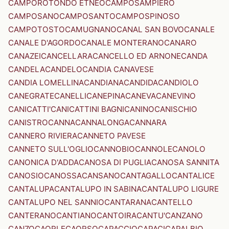
CAMPOROTONDO ETNEO
CAMPOSAMPIERO
CAMPOSANO
CAMPOSANTO
CAMPOSPINOSO
CAMPOTOSTO
CAMUGNANO
CANAL SAN BOVO
CANALE
CANALE D'AGORDO
CANALE MONTERANO
CANARO
CANAZEI
CANCELLARA
CANCELLO ED ARNONE
CANDA
CANDELA
CANDELO
CANDIA CANAVESE
CANDIA LOMELLINA
CANDIANA
CANDIDA
CANDIOLO
CANEGRATE
CANELLI
CANEPINA
CANEVA
CANEVINO
CANICATTI'
CANICATTINI BAGNI
CANINO
CANISCHIO
CANISTRO
CANNA
CANNALONGA
CANNARA
CANNERO RIVIERA
CANNETO PAVESE
CANNETO SULL'OGLIO
CANNOBIO
CANNOLE
CANOLO
CANONICA D'ADDA
CANOSA DI PUGLIA
CANOSA SANNITA
CANOSIO
CANOSSA
CANSANO
CANTAGALLO
CANTALICE
CANTALUPA
CANTALUPO IN SABINA
CANTALUPO LIGURE
CANTALUPO NEL SANNIO
CANTARANA
CANTELLO
CANTERANO
CANTIANO
CANTOIRA
CANTU'
CANZANO
CANZO
CAORLE
CAORSO
CAPACCIO
CAPACI
CAPALBIO