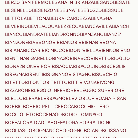
BERZO SAN FERMO
BESANA IN BRIANZA
BESANO
BESATE
BESENELLO
BESENZONE
BESNATE
BESOZZO
BESSUDE
BETTOLA
BETTONA
BEURA-CARDEZZA
BEVAGNA
BEVERINO
BEVILACQUA
BEZZECCA
BIANCAVILLA
BIANCHI
BIANCO
BIANDRATE
BIANDRONNO
BIANZANO
BIANZE'
BIANZONE
BIASSONO
BIBBIANO
BIBBIENA
BIBBONA
BIBIANA
BICCARI
BICINICCO
BIDONI'
BIELLA
BIENNO
BIENO
BIENTINA
BIGARELLO
BINAGO
BINASCO
BINETTO
BIOGLIO
BIONAZ
BIONE
BIRORI
BISACCIA
BISACQUINO
BISCEGLIE
BISEGNA
BISENTI
BISIGNANO
BISTAGNO
BISUSCHIO
BITETTO
BITONTO
BITRITTO
BITTI
BIVONA
BIVONGI
BIZZARONE
BLEGGIO INFERIORE
BLEGGIO SUPERIORE
BLELLO
BLERA
BLESSAGNO
BLEVIO
BLUFI
BOARA PISANI
BOBBIO
BOBBIO PELLICE
BOCA
BOCCHIGLIERO
BOCCIOLETO
BOCENAGO
BODIO LOMNAGO
BOFFALORA D'ADDA
BOFFALORA SOPRA TICINO
BOGLIASCO
BOGNANCO
BOGOGNO
BOIANO
BOISSANO