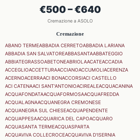
€500 – €640
Cremazione a ASOLO
Cremazione
ABANO TERME
ABBADIA CERRETO
ABBADIA LARIANA
ABBADIA SAN SALVATORE
ABBASANTA
ABBATEGGIO
ABBIATEGRASSO
ABETONE
ABRIOLA
ACATE
ACCADIA
ACCEGLIO
ACCETTURA
ACCIANO
ACCUMOLI
ACERENZA
ACERNO
ACERRA
ACI BONACCORSI
ACI CASTELLO
ACI CATENA
ACI SANT'ANTONIO
ACIREALE
ACQUACANINA
ACQUAFONDATA
ACQUAFORMOSA
ACQUAFREDDA
ACQUALAGNA
ACQUANEGRA CREMONESE
ACQUANEGRA SUL CHIESE
ACQUAPENDENTE
ACQUAPPESA
ACQUARICA DEL CAPO
ACQUARO
ACQUASANTA TERME
ACQUASPARTA
ACQUAVIVA COLLECROCE
ACQUAVIVA D'ISERNIA