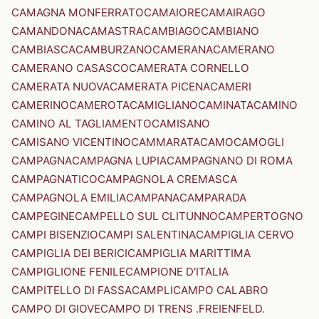
CAMAGNA MONFERRATO
CAMAIORE
CAMAIRAGO
CAMANDONA
CAMASTRA
CAMBIAGO
CAMBIANO
CAMBIASCA
CAMBURZANO
CAMERANA
CAMERANO
CAMERANO CASASCO
CAMERATA CORNELLO
CAMERATA NUOVA
CAMERATA PICENA
CAMERI
CAMERINO
CAMEROTA
CAMIGLIANO
CAMINATA
CAMINO
CAMINO AL TAGLIAMENTO
CAMISANO
CAMISANO VICENTINO
CAMMARATA
CAMO
CAMOGLI
CAMPAGNA
CAMPAGNA LUPIA
CAMPAGNANO DI ROMA
CAMPAGNATICO
CAMPAGNOLA CREMASCA
CAMPAGNOLA EMILIA
CAMPANA
CAMPARADA
CAMPEGINE
CAMPELLO SUL CLITUNNO
CAMPERTOGNO
CAMPI BISENZIO
CAMPI SALENTINA
CAMPIGLIA CERVO
CAMPIGLIA DEI BERICI
CAMPIGLIA MARITTIMA
CAMPIGLIONE FENILE
CAMPIONE D'ITALIA
CAMPITELLO DI FASSA
CAMPLI
CAMPO CALABRO
CAMPO DI GIOVE
CAMPO DI TRENS .FREIENFELD.