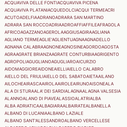
ACQUAVIVA DELLE FONTI
ACQUAVIVA PICENA
ACQUAVIVA PLATANI
ACQUEDOLCI
ACQUI TERME
ACRI
ACUTO
ADELFIA
ADRANO
ADRARA SAN MARTINO
ADRARA SAN ROCCO
ADRIA
ADRO
AFFI
AFFILE
AFRAGOLA
AFRICO
AGAZZANO
AGEROLA
AGGIUS
AGIRA
AGLIANA
AGLIANO TERME
AGLIE'
AGLIENTU
AGNA
AGNADELLO
AGNANA CALABRA
AGNONE
AGNOSINE
AGORDO
AGOSTA
AGRA
AGRATE BRIANZA
AGRATE CONTURBIA
AGRIGENTO
AGROPOLI
AGUGLIANO
AGUGLIARO
AICURZIO
AIDOMAGGIORE
AIDONE
AIELLI
AIELLO CALABRO
AIELLO DEL FRIULI
AIELLO DEL SABATO
AIETA
AILANO
AILOCHE
AIRASCA
AIROLA
AIROLE
AIRUNO
AISONE
ALA
ALA DI STURA
ALA' DEI SARDI
ALAGNA
ALAGNA VALSESIA
ALANNO
ALANO DI PIAVE
ALASSIO
ALATRI
ALBA
ALBA ADRIATICA
ALBAGIARA
ALBAIRATE
ALBANELLA
ALBANO DI LUCANIA
ALBANO LAZIALE
ALBANO SANT'ALESSANDRO
ALBANO VERCELLESE