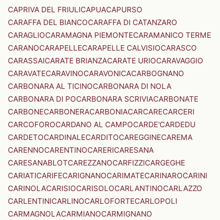
CAPRIVA DEL FRIULI
CAPUA
CAPURSO
CARAFFA DEL BIANCO
CARAFFA DI CATANZARO
CARAGLIO
CARAMAGNA PIEMONTE
CARAMANICO TERME
CARANO
CARAPELLE
CARAPELLE CALVISIO
CARASCO
CARASSAI
CARATE BRIANZA
CARATE URIO
CARAVAGGIO
CARAVATE
CARAVINO
CARAVONICA
CARBOGNANO
CARBONARA AL TICINO
CARBONARA DI NOLA
CARBONARA DI PO
CARBONARA SCRIVIA
CARBONATE
CARBONE
CARBONERA
CARBONIA
CARCARE
CARCERI
CARCOFORO
CARDANO AL CAMPO
CARDE'
CARDEDU
CARDETO
CARDINALE
CARDITO
CAREGGINE
CAREMA
CARENNO
CARENTINO
CARERI
CARESANA
CARESANABLOT
CAREZZANO
CARFIZZI
CARGEGHE
CARIATI
CARIFE
CARIGNANO
CARIMATE
CARINARO
CARINI
CARINOLA
CARISIO
CARISOLO
CARLANTINO
CARLAZZO
CARLENTINI
CARLINO
CARLOFORTE
CARLOPOLI
CARMAGNOLA
CARMIANO
CARMIGNANO