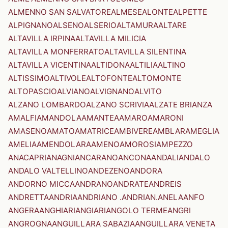
ALMENNO SAN SALVATORE
ALMESE
ALONTE
ALPETTE
ALPIGNANO
ALSENO
ALSERIO
ALTAMURA
ALTARE
ALTAVILLA IRPINA
ALTAVILLA MILICIA
ALTAVILLA MONFERRATO
ALTAVILLA SILENTINA
ALTAVILLA VICENTINA
ALTIDONA
ALTILIA
ALTINO
ALTISSIMO
ALTIVOLE
ALTOFONTE
ALTOMONTE
ALTOPASCIO
ALVIANO
ALVIGNANO
ALVITO
ALZANO LOMBARDO
ALZANO SCRIVIA
ALZATE BRIANZA
AMALFI
AMANDOLA
AMANTEA
AMARO
AMARONI
AMASENO
AMATO
AMATRICE
AMBIVERE
AMBLAR
AMEGLIA
AMELIA
AMENDOLARA
AMENO
AMOROSI
AMPEZZO
ANACAPRI
ANAGNI
ANCARANO
ANCONA
ANDALI
ANDALO
ANDALO VALTELLINO
ANDEZENO
ANDORA
ANDORNO MICCA
ANDRANO
ANDRATE
ANDREIS
ANDRETTA
ANDRIA
ANDRIANO .ANDRIAN.
ANELA
ANFO
ANGERA
ANGHIARI
ANGIARI
ANGOLO TERME
ANGRI
ANGROGNA
ANGUILLARA SABAZIA
ANGUILLARA VENETA