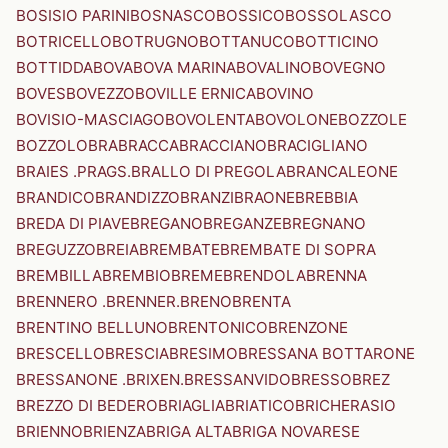
BOSISIO PARINI
BOSNASCO
BOSSICO
BOSSOLASCO
BOTRICELLO
BOTRUGNO
BOTTANUCO
BOTTICINO
BOTTIDDA
BOVA
BOVA MARINA
BOVALINO
BOVEGNO
BOVES
BOVEZZO
BOVILLE ERNICA
BOVINO
BOVISIO-MASCIAGO
BOVOLENTA
BOVOLONE
BOZZOLE
BOZZOLO
BRA
BRACCA
BRACCIANO
BRACIGLIANO
BRAIES .PRAGS.
BRALLO DI PREGOLA
BRANCALEONE
BRANDICO
BRANDIZZO
BRANZI
BRAONE
BREBBIA
BREDA DI PIAVE
BREGANO
BREGANZE
BREGNANO
BREGUZZO
BREIA
BREMBATE
BREMBATE DI SOPRA
BREMBILLA
BREMBIO
BREME
BRENDOLA
BRENNA
BRENNERO .BRENNER.
BRENO
BRENTA
BRENTINO BELLUNO
BRENTONICO
BRENZONE
BRESCELLO
BRESCIA
BRESIMO
BRESSANA BOTTARONE
BRESSANONE .BRIXEN.
BRESSANVIDO
BRESSO
BREZ
BREZZO DI BEDERO
BRIAGLIA
BRIATICO
BRICHERASIO
BRIENNO
BRIENZA
BRIGA ALTA
BRIGA NOVARESE