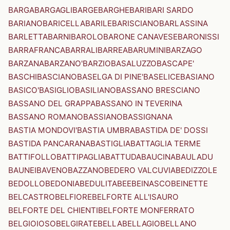
BARGA
BARGAGLI
BARGE
BARGHE
BARI
BARI SARDO
BARIANO
BARICELLA
BARILE
BARISCIANO
BARLASSINA
BARLETTA
BARNI
BAROLO
BARONE CANAVESE
BARONISSI
BARRAFRANCA
BARRALI
BARREA
BARUMINI
BARZAGO
BARZANA
BARZANO'
BARZIO
BASALUZZO
BASCAPE'
BASCHI
BASCIANO
BASELGA DI PINE'
BASELICE
BASIANO
BASICO'
BASIGLIO
BASILIANO
BASSANO BRESCIANO
BASSANO DEL GRAPPA
BASSANO IN TEVERINA
BASSANO ROMANO
BASSIANO
BASSIGNANA
BASTIA MONDOVI'
BASTIA UMBRA
BASTIDA DE' DOSSI
BASTIDA PANCARANA
BASTIGLIA
BATTAGLIA TERME
BATTIFOLLO
BATTIPAGLIA
BATTUDA
BAUCINA
BAULADU
BAUNEI
BAVENO
BAZZANO
BEDERO VALCUVIA
BEDIZZOLE
BEDOLLO
BEDONIA
BEDULITA
BEE
BEINASCO
BEINETTE
BELCASTRO
BELFIORE
BELFORTE ALL'ISAURO
BELFORTE DEL CHIENTI
BELFORTE MONFERRATO
BELGIOIOSO
BELGIRATE
BELLA
BELLAGIO
BELLANO