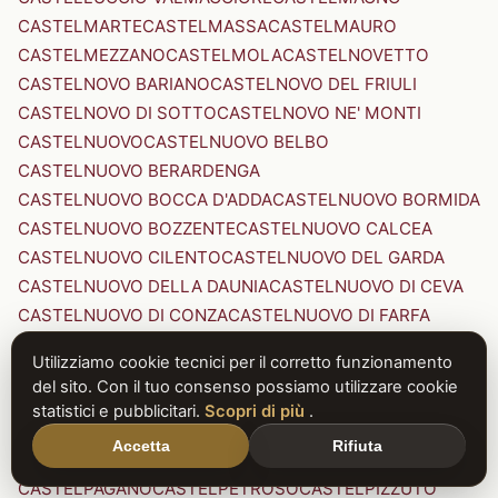
CASTELMARTE
CASTELMASSA
CASTELMAURO
CASTELMEZZANO
CASTELMOLA
CASTELNOVETTO
CASTELNOVO BARIANO
CASTELNOVO DEL FRIULI
CASTELNOVO DI SOTTO
CASTELNOVO NE' MONTI
CASTELNUOVO
CASTELNUOVO BELBO
CASTELNUOVO BERARDENGA
CASTELNUOVO BOCCA D'ADDA
CASTELNUOVO BORMIDA
CASTELNUOVO BOZZENTE
CASTELNUOVO CALCEA
CASTELNUOVO CILENTO
CASTELNUOVO DEL GARDA
CASTELNUOVO DELLA DAUNIA
CASTELNUOVO DI CEVA
CASTELNUOVO DI CONZA
CASTELNUOVO DI FARFA
CASTELNUOVO DI GARFAGNANA
Utilizziamo cookie tecnici per il corretto funzionamento
CASTELNUOVO DI PORTO
CASTELNUOVO DON BOSCO
del sito. Con il tuo consenso possiamo utilizzare cookie
CASTELNUOVO MAGRA
CASTELNUOVO NIGRA
statistici e pubblicitari.
Scopri di più
.
CASTELNUOVO PARANO
CASTELNUOVO RANGONE
Accetta
Rifiuta
CASTELNUOVO SCRIVIA
CASTELNUOVO VAL DI CECINA
CASTELPAGANO
CASTELPETROSO
CASTELPIZZUTO