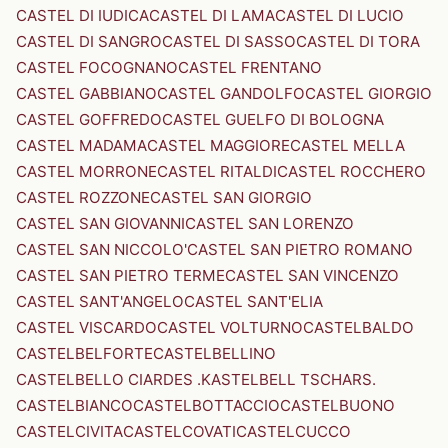
CASTEL DI IUDICA
CASTEL DI LAMA
CASTEL DI LUCIO
CASTEL DI SANGRO
CASTEL DI SASSO
CASTEL DI TORA
CASTEL FOCOGNANO
CASTEL FRENTANO
CASTEL GABBIANO
CASTEL GANDOLFO
CASTEL GIORGIO
CASTEL GOFFREDO
CASTEL GUELFO DI BOLOGNA
CASTEL MADAMA
CASTEL MAGGIORE
CASTEL MELLA
CASTEL MORRONE
CASTEL RITALDI
CASTEL ROCCHERO
CASTEL ROZZONE
CASTEL SAN GIORGIO
CASTEL SAN GIOVANNI
CASTEL SAN LORENZO
CASTEL SAN NICCOLO'
CASTEL SAN PIETRO ROMANO
CASTEL SAN PIETRO TERME
CASTEL SAN VINCENZO
CASTEL SANT'ANGELO
CASTEL SANT'ELIA
CASTEL VISCARDO
CASTEL VOLTURNO
CASTELBALDO
CASTELBELFORTE
CASTELBELLINO
CASTELBELLO CIARDES .KASTELBELL TSCHARS.
CASTELBIANCO
CASTELBOTTACCIO
CASTELBUONO
CASTELCIVITA
CASTELCOVATI
CASTELCUCCO