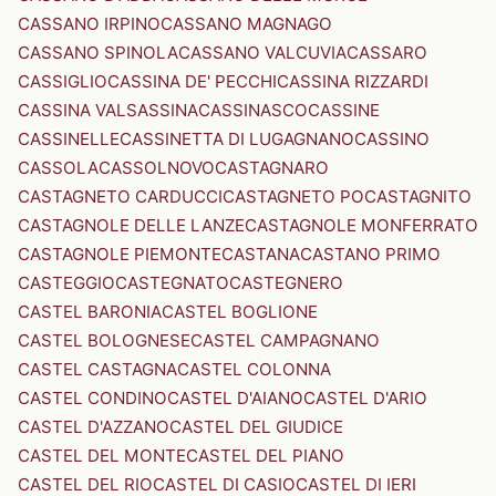
CASSANO IRPINO
CASSANO MAGNAGO
CASSANO SPINOLA
CASSANO VALCUVIA
CASSARO
CASSIGLIO
CASSINA DE' PECCHI
CASSINA RIZZARDI
CASSINA VALSASSINA
CASSINASCO
CASSINE
CASSINELLE
CASSINETTA DI LUGAGNANO
CASSINO
CASSOLA
CASSOLNOVO
CASTAGNARO
CASTAGNETO CARDUCCI
CASTAGNETO PO
CASTAGNITO
CASTAGNOLE DELLE LANZE
CASTAGNOLE MONFERRATO
CASTAGNOLE PIEMONTE
CASTANA
CASTANO PRIMO
CASTEGGIO
CASTEGNATO
CASTEGNERO
CASTEL BARONIA
CASTEL BOGLIONE
CASTEL BOLOGNESE
CASTEL CAMPAGNANO
CASTEL CASTAGNA
CASTEL COLONNA
CASTEL CONDINO
CASTEL D'AIANO
CASTEL D'ARIO
CASTEL D'AZZANO
CASTEL DEL GIUDICE
CASTEL DEL MONTE
CASTEL DEL PIANO
CASTEL DEL RIO
CASTEL DI CASIO
CASTEL DI IERI