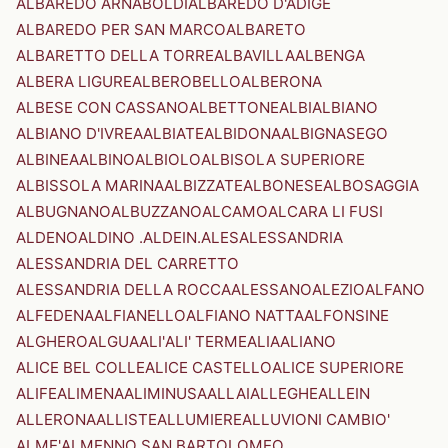
ALBAREDO ARNABOLDI
ALBAREDO D'ADIGE
ALBAREDO PER SAN MARCO
ALBARETO
ALBARETTO DELLA TORRE
ALBAVILLA
ALBENGA
ALBERA LIGURE
ALBEROBELLO
ALBERONA
ALBESE CON CASSANO
ALBETTONE
ALBI
ALBIANO
ALBIANO D'IVREA
ALBIATE
ALBIDONA
ALBIGNASEGO
ALBINEA
ALBINO
ALBIOLO
ALBISOLA SUPERIORE
ALBISSOLA MARINA
ALBIZZATE
ALBONESE
ALBOSAGGIA
ALBUGNANO
ALBUZZANO
ALCAMO
ALCARA LI FUSI
ALDENO
ALDINO .ALDEIN.
ALES
ALESSANDRIA
ALESSANDRIA DEL CARRETTO
ALESSANDRIA DELLA ROCCA
ALESSANO
ALEZIO
ALFANO
ALFEDENA
ALFIANELLO
ALFIANO NATTA
ALFONSINE
ALGHERO
ALGUA
ALI'
ALI' TERME
ALIA
ALIANO
ALICE BEL COLLE
ALICE CASTELLO
ALICE SUPERIORE
ALIFE
ALIMENA
ALIMINUSA
ALLAI
ALLEGHE
ALLEIN
ALLERONA
ALLISTE
ALLUMIERE
ALLUVIONI CAMBIO'
ALME'
ALMENNO SAN BARTOLOMEO