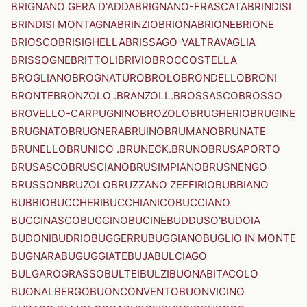
BRIGNANO GERA D'ADDA
BRIGNANO-FRASCATA
BRINDISI
BRINDISI MONTAGNA
BRINZIO
BRIONA
BRIONE
BRIONE
BRIOSCO
BRISIGHELLA
BRISSAGO-VALTRAVAGLIA
BRISSOGNE
BRITTOLI
BRIVIO
BROCCOSTELLA
BROGLIANO
BROGNATURO
BROLO
BRONDELLO
BRONI
BRONTE
BRONZOLO .BRANZOLL.
BROSSASCO
BROSSO
BROVELLO-CARPUGNINO
BROZOLO
BRUGHERIO
BRUGINE
BRUGNATO
BRUGNERA
BRUINO
BRUMANO
BRUNATE
BRUNELLO
BRUNICO .BRUNECK.
BRUNO
BRUSAPORTO
BRUSASCO
BRUSCIANO
BRUSIMPIANO
BRUSNENGO
BRUSSON
BRUZOLO
BRUZZANO ZEFFIRIO
BUBBIANO
BUBBIO
BUCCHERI
BUCCHIANICO
BUCCIANO
BUCCINASCO
BUCCINO
BUCINE
BUDDUSO'
BUDOIA
BUDONI
BUDRIO
BUGGERRU
BUGGIANO
BUGLIO IN MONTE
BUGNARA
BUGUGGIATE
BUJA
BULCIAGO
BULGAROGRASSO
BULTEI
BULZI
BUONABITACOLO
BUONALBERGO
BUONCONVENTO
BUONVICINO