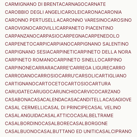
CARMIGNANO DI BRENTA
CARNAGO
CARNATE
CAROBBIO DEGLI ANGELI
CAROLEI
CARONA
CARONIA
CARONNO PERTUSELLA
CARONNO VARESINO
CAROSINO
CAROVIGNO
CAROVILLI
CARPANETO PIACENTINO
CARPANZANO
CARPASIO
CARPEGNA
CARPENEDOLO
CARPENETO
CARPI
CARPIANO
CARPIGNANO SALENTINO
CARPIGNANO SESIA
CARPINETI
CARPINETO DELLA NORA
CARPINETO ROMANO
CARPINETO SINELLO
CARPINO
CARPINONE
CARRARA
CARRE'
CARREGA LIGURE
CARRO
CARRODANO
CARROSIO
CARRU'
CARSOLI
CARTIGLIANO
CARTIGNANO
CARTOCETO
CARTOSIO
CARTURA
CARUGATE
CARUGO
CARUNCHIO
CARVICO
CARZANO
CASABONA
CASACALENDA
CASACANDITELLA
CASAGIOVE
CASAL CERMELLI
CASAL DI PRINCIPE
CASAL VELINO
CASALANGUIDA
CASALATTICO
CASALBELTRAME
CASALBORDINO
CASALBORE
CASALBORGONE
CASALBUONO
CASALBUTTANO ED UNITI
CASALCIPRANO