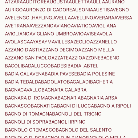
ATZARA
AUDITORE
AUGUSTA
AULETTA
AULLA
AURANO
AURIGO
AURONZO DI CADORE
AUSONIA
AUSTIS
AVEGNO
AVELENGO .HAFLING.
AVELLA
AVELLINO
AVERARA
AVERSA
AVETRANA
AVEZZANO
AVIANO
AVIATICO
AVIGLIANA
AVIGLIANO
AVIGLIANO UMBRO
AVIO
AVISE
AVOLA
AVOLASCA
AYAS
AYMAVILLES
AZEGLIO
AZZANELLO
AZZANO D'ASTI
AZZANO DECIMO
AZZANO MELLA
AZZANO SAN PAOLO
AZZATE
AZZIO
AZZONE
BACENO
BACOLI
BADALUCCO
BADESI
BADIA .ABTEI.
BADIA CALAVENA
BADIA PAVESE
BADIA POLESINE
BADIA TEDALDA
BADOLATO
BAGALADI
BAGHERIA
BAGNACAVALLO
BAGNARA CALABRA
BAGNARA DI ROMAGNA
BAGNARIA
BAGNARIA ARSA
BAGNASCO
BAGNATICA
BAGNI DI LUCCA
BAGNO A RIPOLI
BAGNO DI ROMAGNA
BAGNOLI DEL TRIGNO
BAGNOLI DI SOPRA
BAGNOLI IRPINO
BAGNOLO CREMASCO
BAGNOLO DEL SALENTO
BAGNOLO DI PO
BAGNOLO IN PIANO
BAGNOLO MELLA