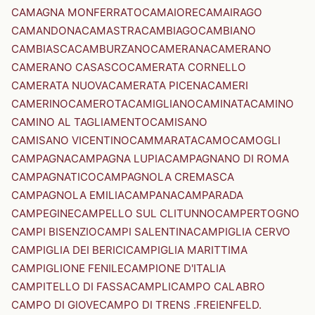
CAMAGNA MONFERRATO
CAMAIORE
CAMAIRAGO
CAMANDONA
CAMASTRA
CAMBIAGO
CAMBIANO
CAMBIASCA
CAMBURZANO
CAMERANA
CAMERANO
CAMERANO CASASCO
CAMERATA CORNELLO
CAMERATA NUOVA
CAMERATA PICENA
CAMERI
CAMERINO
CAMEROTA
CAMIGLIANO
CAMINATA
CAMINO
CAMINO AL TAGLIAMENTO
CAMISANO
CAMISANO VICENTINO
CAMMARATA
CAMO
CAMOGLI
CAMPAGNA
CAMPAGNA LUPIA
CAMPAGNANO DI ROMA
CAMPAGNATICO
CAMPAGNOLA CREMASCA
CAMPAGNOLA EMILIA
CAMPANA
CAMPARADA
CAMPEGINE
CAMPELLO SUL CLITUNNO
CAMPERTOGNO
CAMPI BISENZIO
CAMPI SALENTINA
CAMPIGLIA CERVO
CAMPIGLIA DEI BERICI
CAMPIGLIA MARITTIMA
CAMPIGLIONE FENILE
CAMPIONE D'ITALIA
CAMPITELLO DI FASSA
CAMPLI
CAMPO CALABRO
CAMPO DI GIOVE
CAMPO DI TRENS .FREIENFELD.