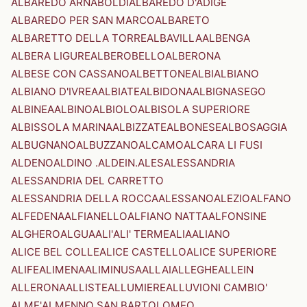
ALBAREDO ARNABOLDI
ALBAREDO D'ADIGE
ALBAREDO PER SAN MARCO
ALBARETO
ALBARETTO DELLA TORRE
ALBAVILLA
ALBENGA
ALBERA LIGURE
ALBEROBELLO
ALBERONA
ALBESE CON CASSANO
ALBETTONE
ALBI
ALBIANO
ALBIANO D'IVREA
ALBIATE
ALBIDONA
ALBIGNASEGO
ALBINEA
ALBINO
ALBIOLO
ALBISOLA SUPERIORE
ALBISSOLA MARINA
ALBIZZATE
ALBONESE
ALBOSAGGIA
ALBUGNANO
ALBUZZANO
ALCAMO
ALCARA LI FUSI
ALDENO
ALDINO .ALDEIN.
ALES
ALESSANDRIA
ALESSANDRIA DEL CARRETTO
ALESSANDRIA DELLA ROCCA
ALESSANO
ALEZIO
ALFANO
ALFEDENA
ALFIANELLO
ALFIANO NATTA
ALFONSINE
ALGHERO
ALGUA
ALI'
ALI' TERME
ALIA
ALIANO
ALICE BEL COLLE
ALICE CASTELLO
ALICE SUPERIORE
ALIFE
ALIMENA
ALIMINUSA
ALLAI
ALLEGHE
ALLEIN
ALLERONA
ALLISTE
ALLUMIERE
ALLUVIONI CAMBIO'
ALME'
ALMENNO SAN BARTOLOMEO