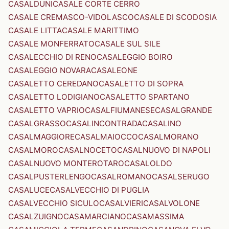
CASALDUNI
CASALE CORTE CERRO
CASALE CREMASCO-VIDOLASCO
CASALE DI SCODOSIA
CASALE LITTA
CASALE MARITTIMO
CASALE MONFERRATO
CASALE SUL SILE
CASALECCHIO DI RENO
CASALEGGIO BOIRO
CASALEGGIO NOVARA
CASALEONE
CASALETTO CEREDANO
CASALETTO DI SOPRA
CASALETTO LODIGIANO
CASALETTO SPARTANO
CASALETTO VAPRIO
CASALFIUMANESE
CASALGRANDE
CASALGRASSO
CASALINCONTRADA
CASALINO
CASALMAGGIORE
CASALMAIOCCO
CASALMORANO
CASALMORO
CASALNOCETO
CASALNUOVO DI NAPOLI
CASALNUOVO MONTEROTARO
CASALOLDO
CASALPUSTERLENGO
CASALROMANO
CASALSERUGO
CASALUCE
CASALVECCHIO DI PUGLIA
CASALVECCHIO SICULO
CASALVIERI
CASALVOLONE
CASALZUIGNO
CASAMARCIANO
CASAMASSIMA