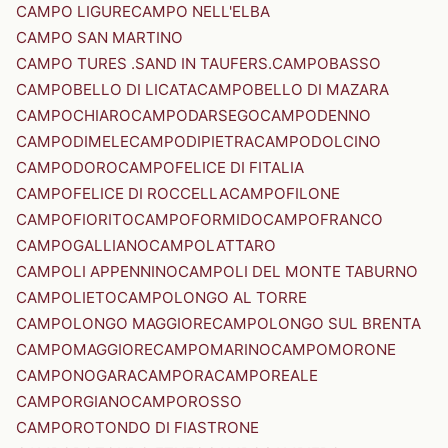
CAMPO LIGURE
CAMPO NELL'ELBA
CAMPO SAN MARTINO
CAMPO TURES .SAND IN TAUFERS.
CAMPOBASSO
CAMPOBELLO DI LICATA
CAMPOBELLO DI MAZARA
CAMPOCHIARO
CAMPODARSEGO
CAMPODENNO
CAMPODIMELE
CAMPODIPIETRA
CAMPODOLCINO
CAMPODORO
CAMPOFELICE DI FITALIA
CAMPOFELICE DI ROCCELLA
CAMPOFILONE
CAMPOFIORITO
CAMPOFORMIDO
CAMPOFRANCO
CAMPOGALLIANO
CAMPOLATTARO
CAMPOLI APPENNINO
CAMPOLI DEL MONTE TABURNO
CAMPOLIETO
CAMPOLONGO AL TORRE
CAMPOLONGO MAGGIORE
CAMPOLONGO SUL BRENTA
CAMPOMAGGIORE
CAMPOMARINO
CAMPOMORONE
CAMPONOGARA
CAMPORA
CAMPOREALE
CAMPORGIANO
CAMPOROSSO
CAMPOROTONDO DI FIASTRONE