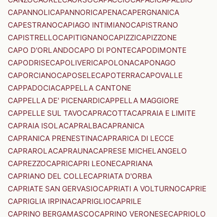
CAPANNOLI
CAPANNORI
CAPENA
CAPERGNANICA
CAPESTRANO
CAPIAGO INTIMIANO
CAPISTRANO
CAPISTRELLO
CAPITIGNANO
CAPIZZI
CAPIZZONE
CAPO D'ORLANDO
CAPO DI PONTE
CAPODIMONTE
CAPODRISE
CAPOLIVERI
CAPOLONA
CAPONAGO
CAPORCIANO
CAPOSELE
CAPOTERRA
CAPOVALLE
CAPPADOCIA
CAPPELLA CANTONE
CAPPELLA DE' PICENARDI
CAPPELLA MAGGIORE
CAPPELLE SUL TAVO
CAPRACOTTA
CAPRAIA E LIMITE
CAPRAIA ISOLA
CAPRALBA
CAPRANICA
CAPRANICA PRENESTINA
CAPRARICA DI LECCE
CAPRAROLA
CAPRAUNA
CAPRESE MICHELANGELO
CAPREZZO
CAPRI
CAPRI LEONE
CAPRIANA
CAPRIANO DEL COLLE
CAPRIATA D'ORBA
CAPRIATE SAN GERVASIO
CAPRIATI A VOLTURNO
CAPRIE
CAPRIGLIA IRPINA
CAPRIGLIO
CAPRILE
CAPRINO BERGAMASCO
CAPRINO VERONESE
CAPRIOLO