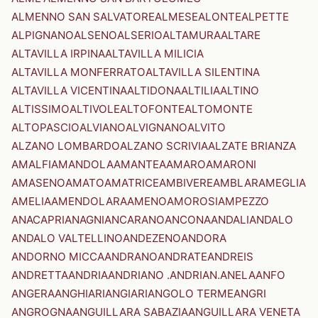
ALMENNO SAN SALVATORE
ALMESE
ALONTE
ALPETTE
ALPIGNANO
ALSENO
ALSERIO
ALTAMURA
ALTARE
ALTAVILLA IRPINA
ALTAVILLA MILICIA
ALTAVILLA MONFERRATO
ALTAVILLA SILENTINA
ALTAVILLA VICENTINA
ALTIDONA
ALTILIA
ALTINO
ALTISSIMO
ALTIVOLE
ALTOFONTE
ALTOMONTE
ALTOPASCIO
ALVIANO
ALVIGNANO
ALVITO
ALZANO LOMBARDO
ALZANO SCRIVIA
ALZATE BRIANZA
AMALFI
AMANDOLA
AMANTEA
AMARO
AMARONI
AMASENO
AMATO
AMATRICE
AMBIVERE
AMBLAR
AMEGLIA
AMELIA
AMENDOLARA
AMENO
AMOROSI
AMPEZZO
ANACAPRI
ANAGNI
ANCARANO
ANCONA
ANDALI
ANDALO
ANDALO VALTELLINO
ANDEZENO
ANDORA
ANDORNO MICCA
ANDRANO
ANDRATE
ANDREIS
ANDRETTA
ANDRIA
ANDRIANO .ANDRIAN.
ANELA
ANFO
ANGERA
ANGHIARI
ANGIARI
ANGOLO TERME
ANGRI
ANGROGNA
ANGUILLARA SABAZIA
ANGUILLARA VENETA