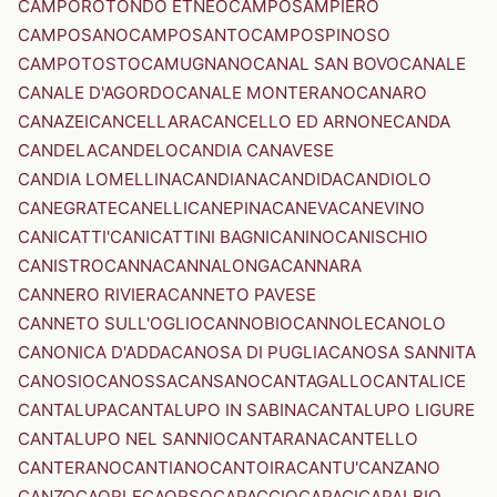
CAMPOROTONDO ETNEO
CAMPOSAMPIERO
CAMPOSANO
CAMPOSANTO
CAMPOSPINOSO
CAMPOTOSTO
CAMUGNANO
CANAL SAN BOVO
CANALE
CANALE D'AGORDO
CANALE MONTERANO
CANARO
CANAZEI
CANCELLARA
CANCELLO ED ARNONE
CANDA
CANDELA
CANDELO
CANDIA CANAVESE
CANDIA LOMELLINA
CANDIANA
CANDIDA
CANDIOLO
CANEGRATE
CANELLI
CANEPINA
CANEVA
CANEVINO
CANICATTI'
CANICATTINI BAGNI
CANINO
CANISCHIO
CANISTRO
CANNA
CANNALONGA
CANNARA
CANNERO RIVIERA
CANNETO PAVESE
CANNETO SULL'OGLIO
CANNOBIO
CANNOLE
CANOLO
CANONICA D'ADDA
CANOSA DI PUGLIA
CANOSA SANNITA
CANOSIO
CANOSSA
CANSANO
CANTAGALLO
CANTALICE
CANTALUPA
CANTALUPO IN SABINA
CANTALUPO LIGURE
CANTALUPO NEL SANNIO
CANTARANA
CANTELLO
CANTERANO
CANTIANO
CANTOIRA
CANTU'
CANZANO
CANZO
CAORLE
CAORSO
CAPACCIO
CAPACI
CAPALBIO