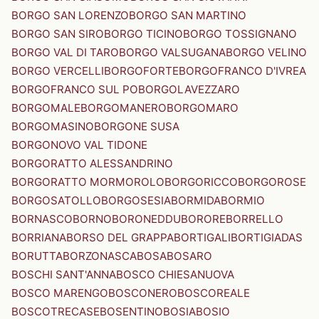
BORGO SAN LORENZO
BORGO SAN MARTINO
BORGO SAN SIRO
BORGO TICINO
BORGO TOSSIGNANO
BORGO VAL DI TARO
BORGO VALSUGANA
BORGO VELINO
BORGO VERCELLI
BORGOFORTE
BORGOFRANCO D'IVREA
BORGOFRANCO SUL PO
BORGOLAVEZZARO
BORGOMALE
BORGOMANERO
BORGOMARO
BORGOMASINO
BORGONE SUSA
BORGONOVO VAL TIDONE
BORGORATTO ALESSANDRINO
BORGORATTO MORMOROLO
BORGORICCO
BORGOROSE
BORGOSATOLLO
BORGOSESIA
BORMIDA
BORMIO
BORNASCO
BORNO
BORONEDDU
BORORE
BORRELLO
BORRIANA
BORSO DEL GRAPPA
BORTIGALI
BORTIGIADAS
BORUTTA
BORZONASCA
BOSA
BOSARO
BOSCHI SANT'ANNA
BOSCO CHIESANUOVA
BOSCO MARENGO
BOSCONERO
BOSCOREALE
BOSCOTRECASE
BOSENTINO
BOSIA
BOSIO