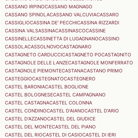
CASSANO IRPINO
CASSANO MAGNAGO
CASSANO SPINOLA
CASSANO VALCUVIA
CASSARO
CASSIGLIO
CASSINA DE' PECCHI
CASSINA RIZZARDI
CASSINA VALSASSINA
CASSINASCO
CASSINE
CASSINELLE
CASSINETTA DI LUGAGNANO
CASSINO
CASSOLA
CASSOLNOVO
CASTAGNARO
CASTAGNETO CARDUCCI
CASTAGNETO PO
CASTAGNITO
CASTAGNOLE DELLE LANZE
CASTAGNOLE MONFERRATO
CASTAGNOLE PIEMONTE
CASTANA
CASTANO PRIMO
CASTEGGIO
CASTEGNATO
CASTEGNERO
CASTEL BARONIA
CASTEL BOGLIONE
CASTEL BOLOGNESE
CASTEL CAMPAGNANO
CASTEL CASTAGNA
CASTEL COLONNA
CASTEL CONDINO
CASTEL D'AIANO
CASTEL D'ARIO
CASTEL D'AZZANO
CASTEL DEL GIUDICE
CASTEL DEL MONTE
CASTEL DEL PIANO
CASTEL DEL RIO
CASTEL DI CASIO
CASTEL DI IERI