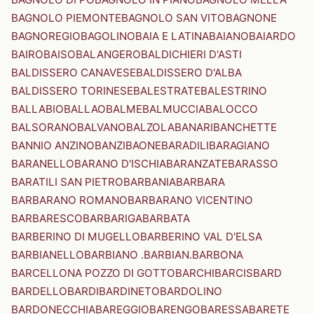
BAGNOLO PIEMONTE
BAGNOLO SAN VITO
BAGNONE
BAGNOREGIO
BAGOLINO
BAIA E LATINA
BAIANO
BAIARDO
BAIRO
BAISO
BALANGERO
BALDICHIERI D'ASTI
BALDISSERO CANAVESE
BALDISSERO D'ALBA
BALDISSERO TORINESE
BALESTRATE
BALESTRINO
BALLABIO
BALLAO
BALME
BALMUCCIA
BALOCCO
BALSORANO
BALVANO
BALZOLA
BANARI
BANCHETTE
BANNIO ANZINO
BANZI
BAONE
BARADILI
BARAGIANO
BARANELLO
BARANO D'ISCHIA
BARANZATE
BARASSO
BARATILI SAN PIETRO
BARBANIA
BARBARA
BARBARANO ROMANO
BARBARANO VICENTINO
BARBARESCO
BARBARIGA
BARBATA
BARBERINO DI MUGELLO
BARBERINO VAL D'ELSA
BARBIANELLO
BARBIANO .BARBIAN.
BARBONA
BARCELLONA POZZO DI GOTTO
BARCHI
BARCIS
BARD
BARDELLO
BARDI
BARDINETO
BARDOLINO
BARDONECCHIA
BAREGGIO
BARENGO
BARESSA
BARETE