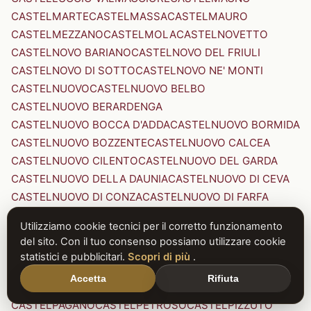
CASTELMARTE
CASTELMASSA
CASTELMAURO
CASTELMEZZANO
CASTELMOLA
CASTELNOVETTO
CASTELNOVO BARIANO
CASTELNOVO DEL FRIULI
CASTELNOVO DI SOTTO
CASTELNOVO NE' MONTI
CASTELNUOVO
CASTELNUOVO BELBO
CASTELNUOVO BERARDENGA
CASTELNUOVO BOCCA D'ADDA
CASTELNUOVO BORMIDA
CASTELNUOVO BOZZENTE
CASTELNUOVO CALCEA
CASTELNUOVO CILENTO
CASTELNUOVO DEL GARDA
CASTELNUOVO DELLA DAUNIA
CASTELNUOVO DI CEVA
CASTELNUOVO DI CONZA
CASTELNUOVO DI FARFA
CASTELNUOVO DI GARFAGNANA
Utilizziamo cookie tecnici per il corretto funzionamento
CASTELNUOVO DI PORTO
CASTELNUOVO DON BOSCO
del sito. Con il tuo consenso possiamo utilizzare cookie
CASTELNUOVO MAGRA
CASTELNUOVO NIGRA
statistici e pubblicitari.
Scopri di più
.
CASTELNUOVO PARANO
CASTELNUOVO RANGONE
Accetta
Rifiuta
CASTELNUOVO SCRIVIA
CASTELNUOVO VAL DI CECINA
CASTELPAGANO
CASTELPETROSO
CASTELPIZZUTO