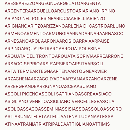
ARESE
AREZZO
ARGEGNO
ARGELATO
ARGENTA
ARGENTERA
ARGUELLO
ARGUSTO
ARI
ARIANO IRPINO
ARIANO NEL POLESINE
ARICCIA
ARIELLI
ARIENZO
ARIGNANO
ARITZO
ARIZZANO
ARLENA DI CASTRO
ARLUNO
ARMENO
ARMENTO
ARMUNGIA
ARNAD
ARNARA
ARNASCO
ARNESANO
AROLA
ARONA
AROSIO
ARPAIA
ARPAISE
ARPINO
ARQUA' PETRARCA
ARQUA' POLESINE
ARQUATA DEL TRONTO
ARQUATA SCRIVIA
ARRE
ARRONE
ARSAGO SEPRIO
ARSIE'
ARSIERO
ARSITA
ARSOLI
ARTA TERME
ARTEGNA
ARTENA
ARTOGNE
ARVIER
ARZACHENA
ARZAGO D'ADDA
ARZANA
ARZANO
ARZENE
ARZERGRANDE
ARZIGNANO
ASCEA
ASCIANO
ASCOLI PICENO
ASCOLI SATRIANO
ASCREA
ASIAGO
ASIGLIANO VENETO
ASIGLIANO VERCELLESE
ASOLA
ASOLO
ASSAGO
ASSEMINI
ASSISI
ASSO
ASSOLO
ASSORO
ASTI
ASUNI
ATELETA
ATELLA
ATENA LUCANA
ATESSA
ATINA
ATRANI
ATRI
ATRIPALDA
ATTIGLIANO
ATTIMIS