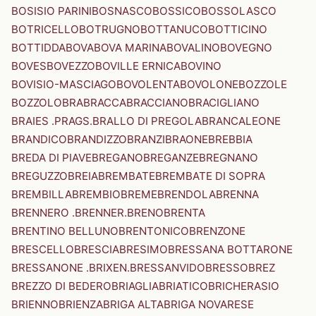
BOSISIO PARINI
BOSNASCO
BOSSICO
BOSSOLASCO
BOTRICELLO
BOTRUGNO
BOTTANUCO
BOTTICINO
BOTTIDDA
BOVA
BOVA MARINA
BOVALINO
BOVEGNO
BOVES
BOVEZZO
BOVILLE ERNICA
BOVINO
BOVISIO-MASCIAGO
BOVOLENTA
BOVOLONE
BOZZOLE
BOZZOLO
BRA
BRACCA
BRACCIANO
BRACIGLIANO
BRAIES .PRAGS.
BRALLO DI PREGOLA
BRANCALEONE
BRANDICO
BRANDIZZO
BRANZI
BRAONE
BREBBIA
BREDA DI PIAVE
BREGANO
BREGANZE
BREGNANO
BREGUZZO
BREIA
BREMBATE
BREMBATE DI SOPRA
BREMBILLA
BREMBIO
BREME
BRENDOLA
BRENNA
BRENNERO .BRENNER.
BRENO
BRENTA
BRENTINO BELLUNO
BRENTONICO
BRENZONE
BRESCELLO
BRESCIA
BRESIMO
BRESSANA BOTTARONE
BRESSANONE .BRIXEN.
BRESSANVIDO
BRESSO
BREZ
BREZZO DI BEDERO
BRIAGLIA
BRIATICO
BRICHERASIO
BRIENNO
BRIENZA
BRIGA ALTA
BRIGA NOVARESE