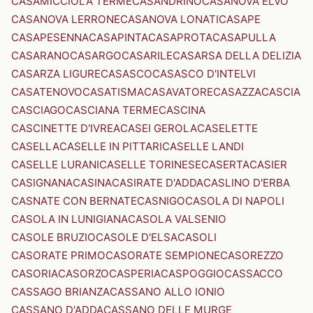
CASAMICCIOLA TERME
CASANDRINO
CASANOVA ELVO
CASANOVA LERRONE
CASANOVA LONATI
CASAPE
CASAPESENNA
CASAPINTA
CASAPROTA
CASAPULLA
CASARANO
CASARGO
CASARILE
CASARSA DELLA DELIZIA
CASARZA LIGURE
CASASCO
CASASCO D'INTELVI
CASATENOVO
CASATISMA
CASAVATORE
CASAZZA
CASCIA
CASCIAGO
CASCIANA TERME
CASCINA
CASCINETTE D'IVREA
CASEI GEROLA
CASELETTE
CASELLA
CASELLE IN PITTARI
CASELLE LANDI
CASELLE LURANI
CASELLE TORINESE
CASERTA
CASIER
CASIGNANA
CASINA
CASIRATE D'ADDA
CASLINO D'ERBA
CASNATE CON BERNATE
CASNIGO
CASOLA DI NAPOLI
CASOLA IN LUNIGIANA
CASOLA VALSENIO
CASOLE BRUZIO
CASOLE D'ELSA
CASOLI
CASORATE PRIMO
CASORATE SEMPIONE
CASOREZZO
CASORIA
CASORZO
CASPERIA
CASPOGGIO
CASSACCO
CASSAGO BRIANZA
CASSANO ALLO IONIO
CASSANO D'ADDA
CASSANO DELLE MURGE