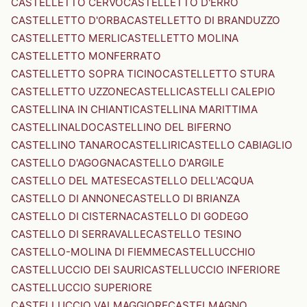
CASTELLETTO CERVO
CASTELLETTO D'ERRO
CASTELLETTO D'ORBA
CASTELLETTO DI BRANDUZZO
CASTELLETTO MERLI
CASTELLETTO MOLINA
CASTELLETTO MONFERRATO
CASTELLETTO SOPRA TICINO
CASTELLETTO STURA
CASTELLETTO UZZONE
CASTELLI
CASTELLI CALEPIO
CASTELLINA IN CHIANTI
CASTELLINA MARITTIMA
CASTELLINALDO
CASTELLINO DEL BIFERNO
CASTELLINO TANARO
CASTELLIRI
CASTELLO CABIAGLIO
CASTELLO D'AGOGNA
CASTELLO D'ARGILE
CASTELLO DEL MATESE
CASTELLO DELL'ACQUA
CASTELLO DI ANNONE
CASTELLO DI BRIANZA
CASTELLO DI CISTERNA
CASTELLO DI GODEGO
CASTELLO DI SERRAVALLE
CASTELLO TESINO
CASTELLO-MOLINA DI FIEMME
CASTELLUCCHIO
CASTELLUCCIO DEI SAURI
CASTELLUCCIO INFERIORE
CASTELLUCCIO SUPERIORE
CASTELLUCCIO VALMAGGIORE
CASTELMAGNO