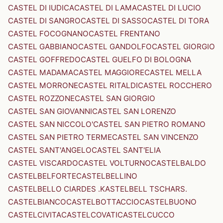
CASTEL DI IUDICA
CASTEL DI LAMA
CASTEL DI LUCIO
CASTEL DI SANGRO
CASTEL DI SASSO
CASTEL DI TORA
CASTEL FOCOGNANO
CASTEL FRENTANO
CASTEL GABBIANO
CASTEL GANDOLFO
CASTEL GIORGIO
CASTEL GOFFREDO
CASTEL GUELFO DI BOLOGNA
CASTEL MADAMA
CASTEL MAGGIORE
CASTEL MELLA
CASTEL MORRONE
CASTEL RITALDI
CASTEL ROCCHERO
CASTEL ROZZONE
CASTEL SAN GIORGIO
CASTEL SAN GIOVANNI
CASTEL SAN LORENZO
CASTEL SAN NICCOLO'
CASTEL SAN PIETRO ROMANO
CASTEL SAN PIETRO TERME
CASTEL SAN VINCENZO
CASTEL SANT'ANGELO
CASTEL SANT'ELIA
CASTEL VISCARDO
CASTEL VOLTURNO
CASTELBALDO
CASTELBELFORTE
CASTELBELLINO
CASTELBELLO CIARDES .KASTELBELL TSCHARS.
CASTELBIANCO
CASTELBOTTACCIO
CASTELBUONO
CASTELCIVITA
CASTELCOVATI
CASTELCUCCO