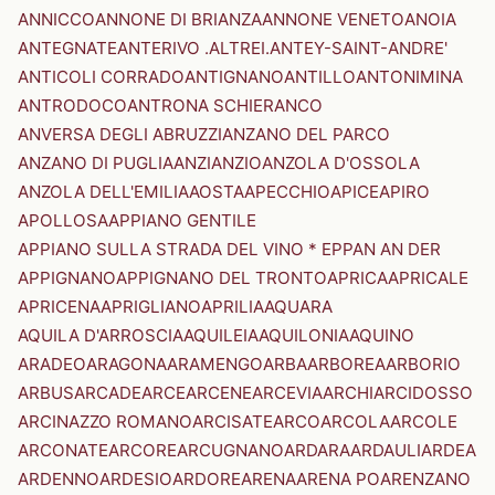
ANNICCO
ANNONE DI BRIANZA
ANNONE VENETO
ANOIA
ANTEGNATE
ANTERIVO .ALTREI.
ANTEY-SAINT-ANDRE'
ANTICOLI CORRADO
ANTIGNANO
ANTILLO
ANTONIMINA
ANTRODOCO
ANTRONA SCHIERANCO
ANVERSA DEGLI ABRUZZI
ANZANO DEL PARCO
ANZANO DI PUGLIA
ANZI
ANZIO
ANZOLA D'OSSOLA
ANZOLA DELL'EMILIA
AOSTA
APECCHIO
APICE
APIRO
APOLLOSA
APPIANO GENTILE
APPIANO SULLA STRADA DEL VINO * EPPAN AN DER
APPIGNANO
APPIGNANO DEL TRONTO
APRICA
APRICALE
APRICENA
APRIGLIANO
APRILIA
AQUARA
AQUILA D'ARROSCIA
AQUILEIA
AQUILONIA
AQUINO
ARADEO
ARAGONA
ARAMENGO
ARBA
ARBOREA
ARBORIO
ARBUS
ARCADE
ARCE
ARCENE
ARCEVIA
ARCHI
ARCIDOSSO
ARCINAZZO ROMANO
ARCISATE
ARCO
ARCOLA
ARCOLE
ARCONATE
ARCORE
ARCUGNANO
ARDARA
ARDAULI
ARDEA
ARDENNO
ARDESIO
ARDORE
ARENA
ARENA PO
ARENZANO