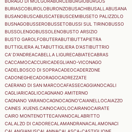
BURAGO DI MOLGORA
BURCEI
BURGIO
BURGOS
BURIASCO
BUROLO
BURONZO
BUSACHI
BUSALLA
BUSANA
BUSANO
BUSCA
BUSCATE
BUSCEMI
BUSETO PALIZZOLO
BUSNAGO
BUSSERO
BUSSETO
BUSSI SUL TIRINO
BUSSO
BUSSOLENGO
BUSSOLENO
BUSTO ARSIZIO
BUSTO GAROLFO
BUTERA
BUTI
BUTTAPIETRA
BUTTIGLIERA ALTA
BUTTIGLIERA D'ASTI
BUTTRIO
CA' D'ANDREA
CABELLA LIGURE
CABIATE
CABRAS
CACCAMO
CACCURI
CADEGLIANO-VICONAGO
CADELBOSCO DI SOPRA
CADEO
CADERZONE
CADONEGHE
CADORAGO
CADREZZATE
CAERANO DI SAN MARCO
CAFASSE
CAGGIANO
CAGLI
CAGLIARI
CAGLIO
CAGNANO AMITERNO
CAGNANO VARANO
CAGNO
CAGNO'
CAIANELLO
CAIAZZO
CAINES .KUENS.
CAINO
CAIOLO
CAIRANO
CAIRATE
CAIRO MONTENOTTE
CAIVANO
CALABRITTO
CALALZO DI CADORE
CALAMANDRANA
CALAMONACI
CALANGIANUS
CALANNA
CALASCA-CASTIGLIONE