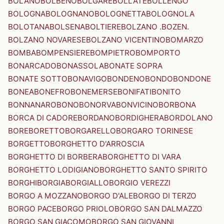
BOLANO
BOLBENO
BOLGARE
BOLLATE
BOLLENGO
BOLOGNA
BOLOGNANO
BOLOGNETTA
BOLOGNOLA
BOLOTANA
BOLSENA
BOLTIERE
BOLZANO .BOZEN.
BOLZANO NOVARESE
BOLZANO VICENTINO
BOMARZO
BOMBA
BOMPENSIERE
BOMPIETRO
BOMPORTO
BONARCADO
BONASSOLA
BONATE SOPRA
BONATE SOTTO
BONAVIGO
BONDENO
BONDO
BONDONE
BONEA
BONEFRO
BONEMERSE
BONIFATI
BONITO
BONNANARO
BONO
BONORVA
BONVICINO
BORBONA
BORCA DI CADORE
BORDANO
BORDIGHERA
BORDOLANO
BORE
BORETTO
BORGARELLO
BORGARO TORINESE
BORGETTO
BORGHETTO D'ARROSCIA
BORGHETTO DI BORBERA
BORGHETTO DI VARA
BORGHETTO LODIGIANO
BORGHETTO SANTO SPIRITO
BORGHI
BORGIA
BORGIALLO
BORGIO VEREZZI
BORGO A MOZZANO
BORGO D'ALE
BORGO DI TERZO
BORGO PACE
BORGO PRIOLO
BORGO SAN DALMAZZO
BORGO SAN GIACOMO
BORGO SAN GIOVANNI