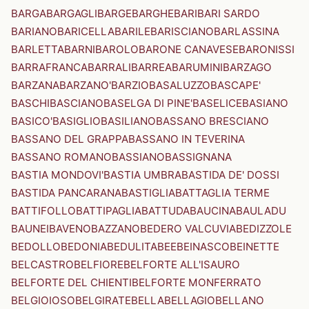
BARGA
BARGAGLI
BARGE
BARGHE
BARI
BARI SARDO
BARIANO
BARICELLA
BARILE
BARISCIANO
BARLASSINA
BARLETTA
BARNI
BAROLO
BARONE CANAVESE
BARONISSI
BARRAFRANCA
BARRALI
BARREA
BARUMINI
BARZAGO
BARZANA
BARZANO'
BARZIO
BASALUZZO
BASCAPE'
BASCHI
BASCIANO
BASELGA DI PINE'
BASELICE
BASIANO
BASICO'
BASIGLIO
BASILIANO
BASSANO BRESCIANO
BASSANO DEL GRAPPA
BASSANO IN TEVERINA
BASSANO ROMANO
BASSIANO
BASSIGNANA
BASTIA MONDOVI'
BASTIA UMBRA
BASTIDA DE' DOSSI
BASTIDA PANCARANA
BASTIGLIA
BATTAGLIA TERME
BATTIFOLLO
BATTIPAGLIA
BATTUDA
BAUCINA
BAULADU
BAUNEI
BAVENO
BAZZANO
BEDERO VALCUVIA
BEDIZZOLE
BEDOLLO
BEDONIA
BEDULITA
BEE
BEINASCO
BEINETTE
BELCASTRO
BELFIORE
BELFORTE ALL'ISAURO
BELFORTE DEL CHIENTI
BELFORTE MONFERRATO
BELGIOIOSO
BELGIRATE
BELLA
BELLAGIO
BELLANO