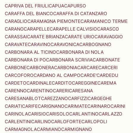
CAPRIVA DEL FRIULI
CAPUA
CAPURSO
CARAFFA DEL BIANCO
CARAFFA DI CATANZARO
CARAGLIO
CARAMAGNA PIEMONTE
CARAMANICO TERME
CARANO
CARAPELLE
CARAPELLE CALVISIO
CARASCO
CARASSAI
CARATE BRIANZA
CARATE URIO
CARAVAGGIO
CARAVATE
CARAVINO
CARAVONICA
CARBOGNANO
CARBONARA AL TICINO
CARBONARA DI NOLA
CARBONARA DI PO
CARBONARA SCRIVIA
CARBONATE
CARBONE
CARBONERA
CARBONIA
CARCARE
CARCERI
CARCOFORO
CARDANO AL CAMPO
CARDE'
CARDEDU
CARDETO
CARDINALE
CARDITO
CAREGGINE
CAREMA
CARENNO
CARENTINO
CARERI
CARESANA
CARESANABLOT
CAREZZANO
CARFIZZI
CARGEGHE
CARIATI
CARIFE
CARIGNANO
CARIMATE
CARINARO
CARINI
CARINOLA
CARISIO
CARISOLO
CARLANTINO
CARLAZZO
CARLENTINI
CARLINO
CARLOFORTE
CARLOPOLI
CARMAGNOLA
CARMIANO
CARMIGNANO