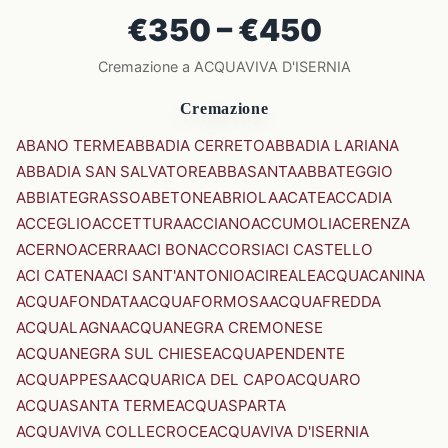
€350 – €450
Cremazione a ACQUAVIVA D'ISERNIA
Cremazione
ABANO TERME
ABBADIA CERRETO
ABBADIA LARIANA
ABBADIA SAN SALVATORE
ABBASANTA
ABBATEGGIO
ABBIATEGRASSO
ABETONE
ABRIOLA
ACATE
ACCADIA
ACCEGLIO
ACCETTURA
ACCIANO
ACCUMOLI
ACERENZA
ACERNO
ACERRA
ACI BONACCORSI
ACI CASTELLO
ACI CATENA
ACI SANT'ANTONIO
ACIREALE
ACQUACANINA
ACQUAFONDATA
ACQUAFORMOSA
ACQUAFREDDA
ACQUALAGNA
ACQUANEGRA CREMONESE
ACQUANEGRA SUL CHIESE
ACQUAPENDENTE
ACQUAPPESA
ACQUARICA DEL CAPO
ACQUARO
ACQUASANTA TERME
ACQUASPARTA
ACQUAVIVA COLLECROCE
ACQUAVIVA D'ISERNIA