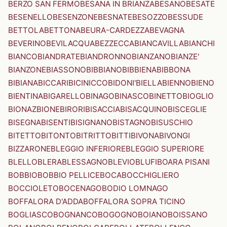
BERZO SAN FERMO
BESANA IN BRIANZA
BESANO
BESATE
BESENELLO
BESENZONE
BESNATE
BESOZZO
BESSUDE
BETTOLA
BETTONA
BEURA-CARDEZZA
BEVAGNA
BEVERINO
BEVILACQUA
BEZZECCA
BIANCAVILLA
BIANCHI
BIANCO
BIANDRATE
BIANDRONNO
BIANZANO
BIANZE'
BIANZONE
BIASSONO
BIBBIANO
BIBBIENA
BIBBONA
BIBIANA
BICCARI
BICINICCO
BIDONI'
BIELLA
BIENNO
BIENO
BIENTINA
BIGARELLO
BINAGO
BINASCO
BINETTO
BIOGLIO
BIONAZ
BIONE
BIRORI
BISACCIA
BISACQUINO
BISCEGLIE
BISEGNA
BISENTI
BISIGNANO
BISTAGNO
BISUSCHIO
BITETTO
BITONTO
BITRITTO
BITTI
BIVONA
BIVONGI
BIZZARONE
BLEGGIO INFERIORE
BLEGGIO SUPERIORE
BLELLO
BLERA
BLESSAGNO
BLEVIO
BLUFI
BOARA PISANI
BOBBIO
BOBBIO PELLICE
BOCA
BOCCHIGLIERO
BOCCIOLETO
BOCENAGO
BODIO LOMNAGO
BOFFALORA D'ADDA
BOFFALORA SOPRA TICINO
BOGLIASCO
BOGNANCO
BOGOGNO
BOIANO
BOISSANO