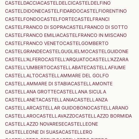
CASTELDACCIA
CASTELDELCI
CASTELDELFINO
CASTELDIDONE
CASTELFIDARDO
CASTELFIORENTINO
CASTELFONDO
CASTELFORTE
CASTELFRANCI
CASTELFRANCO DI SOPRA
CASTELFRANCO DI SOTTO
CASTELFRANCO EMILIA
CASTELFRANCO IN MISCANO
CASTELFRANCO VENETO
CASTELGOMBERTO
CASTELGRANDE
CASTELGUGLIELMO
CASTELGUIDONE
CASTELL'ALFERO
CASTELL'ARQUATO
CASTELL'AZZARA
CASTELL'UMBERTO
CASTELLABATE
CASTELLAFIUME
CASTELLALTO
CASTELLAMMARE DEL GOLFO
CASTELLAMMARE DI STABIA
CASTELLAMONTE
CASTELLANA GROTTE
CASTELLANA SICULA
CASTELLANETA
CASTELLANIA
CASTELLANZA
CASTELLAR
CASTELLAR GUIDOBONO
CASTELLARANO
CASTELLARO
CASTELLAVAZZO
CASTELLAZZO BORMIDA
CASTELLAZZO NOVARESE
CASTELLEONE
CASTELLEONE DI SUASA
CASTELLERO