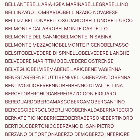
BELLANTE
BELLARIA-IGEA MARINA
BELLEGRA
BELLINO
BELLINZAGO LOMBARDO
BELLINZAGO NOVARESE
BELLIZZI
BELLONA
BELLOSGUARDO
BELLUNO
BELLUSCO
BELMONTE CALABRO
BELMONTE CASTELLO
BELMONTE DEL SANNIO
BELMONTE IN SABINA
BELMONTE MEZZAGNO
BELMONTE PICENO
BELPASSO
BELSITO
BELVEDERE DI SPINELLO
BELVEDERE LANGHE
BELVEDERE MARITTIMO
BELVEDERE OSTRENSE
BELVEGLIO
BELVI
BEMA
BENE LARIO
BENE VAGIENNA
BENESTARE
BENETUTTI
BENEVELLO
BENEVENTO
BENNA
BENTIVOGLIO
BERBENNO
BERBENNO DI VALTELLINA
BERCETO
BERCHIDDA
BEREGAZZO CON FIGLIARO
BEREGUARDO
BERGAMASCO
BERGAMO
BERGANTINO
BERGEGGI
BERGOLO
BERLINGO
BERNALDA
BERNAREGGIO
BERNATE TICINO
BERNEZZO
BERRA
BERSONE
BERTINORO
BERTIOLO
BERTONICO
BERZANO DI SAN PIETRO
BERZANO DI TORTONA
BERZO DEMO
BERZO INFERIORE