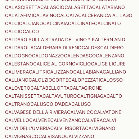
CALASCIBETTA
CALASCIO
CALASETTA
CALATABIANO
CALATAFIMI
CALAVINO
CALCATA
CALCERANICA AL LAGO
CALCI
CALCIANO
CALCINAIA
CALCINATE
CALCINATO
CALCIO
CALCO
CALDARO SULLA STRADA DEL VINO * KALTERN AN D
CALDAROLA
CALDERARA DI RENO
CALDES
CALDIERO
CALDOGNO
CALDONAZZO
CALENDASCO
CALENZANO
CALESTANO
CALICE AL CORNOVIGLIO
CALICE LIGURE
CALIMERA
CALITRI
CALIZZANO
CALLABIANA
CALLIANO
CALLIANO
CALOLZIOCORTE
CALOPEZZATI
CALOSSO
CALOVETO
CALTABELLOTTA
CALTAGIRONE
CALTANISSETTA
CALTAVUTURO
CALTIGNAGA
CALTO
CALTRANO
CALUSCO D'ADDA
CALUSO
CALVAGESE DELLA RIVIERA
CALVANICO
CALVATONE
CALVELLO
CALVENE
CALVENZANO
CALVERA
CALVI
CALVI DELL'UMBRIA
CALVI RISORTA
CALVIGNANO
CALVIGNASCO
CALVISANO
CALVIZZANO