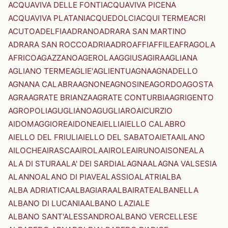
ACQUAVIVA DELLE FONTI
ACQUAVIVA PICENA
ACQUAVIVA PLATANI
ACQUEDOLCI
ACQUI TERME
ACRI
ACUTO
ADELFIA
ADRANO
ADRARA SAN MARTINO
ADRARA SAN ROCCO
ADRIA
ADRO
AFFI
AFFILE
AFRAGOLA
AFRICO
AGAZZANO
AGEROLA
AGGIUS
AGIRA
AGLIANA
AGLIANO TERME
AGLIE'
AGLIENTU
AGNA
AGNADELLO
AGNANA CALABRA
AGNONE
AGNOSINE
AGORDO
AGOSTA
AGRA
AGRATE BRIANZA
AGRATE CONTURBIA
AGRIGENTO
AGROPOLI
AGUGLIANO
AGUGLIARO
AICURZIO
AIDOMAGGIORE
AIDONE
AIELLI
AIELLO CALABRO
AIELLO DEL FRIULI
AIELLO DEL SABATO
AIETA
AILANO
AILOCHE
AIRASCA
AIROLA
AIROLE
AIRUNO
AISONE
ALA
ALA DI STURA
ALA' DEI SARDI
ALAGNA
ALAGNA VALSESIA
ALANNO
ALANO DI PIAVE
ALASSIO
ALATRI
ALBA
ALBA ADRIATICA
ALBAGIARA
ALBAIRATE
ALBANELLA
ALBANO DI LUCANIA
ALBANO LAZIALE
ALBANO SANT'ALESSANDRO
ALBANO VERCELLESE