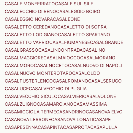
CASALE MONFERRATO
CASALE SUL SILE
CASALECCHIO DI RENO
CASALEGGIO BOIRO
CASALEGGIO NOVARA
CASALEONE
CASALETTO CEREDANO
CASALETTO DI SOPRA
CASALETTO LODIGIANO
CASALETTO SPARTANO
CASALETTO VAPRIO
CASALFIUMANESE
CASALGRANDE
CASALGRASSO
CASALINCONTRADA
CASALINO
CASALMAGGIORE
CASALMAIOCCO
CASALMORANO
CASALMORO
CASALNOCETO
CASALNUOVO DI NAPOLI
CASALNUOVO MONTEROTARO
CASALOLDO
CASALPUSTERLENGO
CASALROMANO
CASALSERUGO
CASALUCE
CASALVECCHIO DI PUGLIA
CASALVECCHIO SICULO
CASALVIERI
CASALVOLONE
CASALZUIGNO
CASAMARCIANO
CASAMASSIMA
CASAMICCIOLA TERME
CASANDRINO
CASANOVA ELVO
CASANOVA LERRONE
CASANOVA LONATI
CASAPE
CASAPESENNA
CASAPINTA
CASAPROTA
CASAPULLA