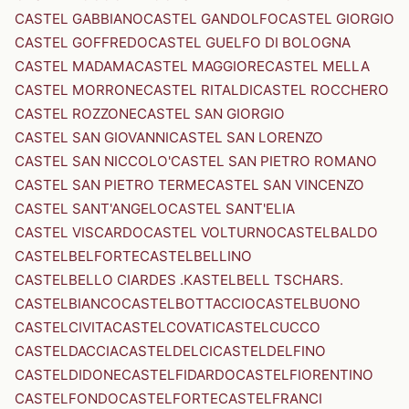
CASTEL GABBIANO
CASTEL GANDOLFO
CASTEL GIORGIO
CASTEL GOFFREDO
CASTEL GUELFO DI BOLOGNA
CASTEL MADAMA
CASTEL MAGGIORE
CASTEL MELLA
CASTEL MORRONE
CASTEL RITALDI
CASTEL ROCCHERO
CASTEL ROZZONE
CASTEL SAN GIORGIO
CASTEL SAN GIOVANNI
CASTEL SAN LORENZO
CASTEL SAN NICCOLO'
CASTEL SAN PIETRO ROMANO
CASTEL SAN PIETRO TERME
CASTEL SAN VINCENZO
CASTEL SANT'ANGELO
CASTEL SANT'ELIA
CASTEL VISCARDO
CASTEL VOLTURNO
CASTELBALDO
CASTELBELFORTE
CASTELBELLINO
CASTELBELLO CIARDES .KASTELBELL TSCHARS.
CASTELBIANCO
CASTELBOTTACCIO
CASTELBUONO
CASTELCIVITA
CASTELCOVATI
CASTELCUCCO
CASTELDACCIA
CASTELDELCI
CASTELDELFINO
CASTELDIDONE
CASTELFIDARDO
CASTELFIORENTINO
CASTELFONDO
CASTELFORTE
CASTELFRANCI