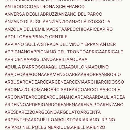
ANTRODOCO
ANTRONA SCHIERANCO
ANVERSA DEGLI ABRUZZI
ANZANO DEL PARCO
ANZANO DI PUGLIA
ANZI
ANZIO
ANZOLA D'OSSOLA
ANZOLA DELL'EMILIA
AOSTA
APECCHIO
APICE
APIRO
APOLLOSA
APPIANO GENTILE
APPIANO SULLA STRADA DEL VINO * EPPAN AN DER
APPIGNANO
APPIGNANO DEL TRONTO
APRICA
APRICALE
APRICENA
APRIGLIANO
APRILIA
AQUARA
AQUILA D'ARROSCIA
AQUILEIA
AQUILONIA
AQUINO
ARADEO
ARAGONA
ARAMENGO
ARBA
ARBOREA
ARBORIO
ARBUS
ARCADE
ARCE
ARCENE
ARCEVIA
ARCHI
ARCIDOSSO
ARCINAZZO ROMANO
ARCISATE
ARCO
ARCOLA
ARCOLE
ARCONATE
ARCORE
ARCUGNANO
ARDARA
ARDAULI
ARDEA
ARDENNO
ARDESIO
ARDORE
ARENA
ARENA PO
ARENZANO
ARESE
AREZZO
ARGEGNO
ARGELATO
ARGENTA
ARGENTERA
ARGUELLO
ARGUSTO
ARI
ARIANO IRPINO
ARIANO NEL POLESINE
ARICCIA
ARIELLI
ARIENZO