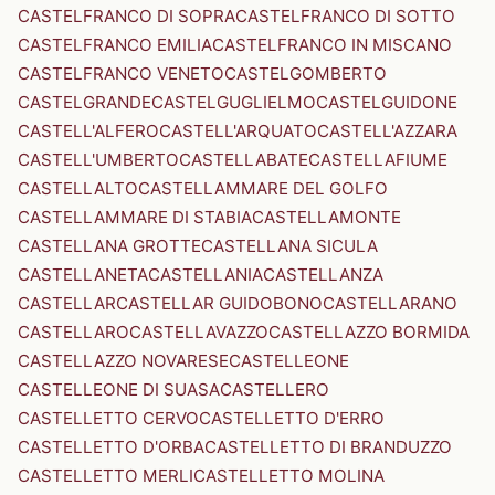
CASTELFRANCO DI SOPRA
CASTELFRANCO DI SOTTO
CASTELFRANCO EMILIA
CASTELFRANCO IN MISCANO
CASTELFRANCO VENETO
CASTELGOMBERTO
CASTELGRANDE
CASTELGUGLIELMO
CASTELGUIDONE
CASTELL'ALFERO
CASTELL'ARQUATO
CASTELL'AZZARA
CASTELL'UMBERTO
CASTELLABATE
CASTELLAFIUME
CASTELLALTO
CASTELLAMMARE DEL GOLFO
CASTELLAMMARE DI STABIA
CASTELLAMONTE
CASTELLANA GROTTE
CASTELLANA SICULA
CASTELLANETA
CASTELLANIA
CASTELLANZA
CASTELLAR
CASTELLAR GUIDOBONO
CASTELLARANO
CASTELLARO
CASTELLAVAZZO
CASTELLAZZO BORMIDA
CASTELLAZZO NOVARESE
CASTELLEONE
CASTELLEONE DI SUASA
CASTELLERO
CASTELLETTO CERVO
CASTELLETTO D'ERRO
CASTELLETTO D'ORBA
CASTELLETTO DI BRANDUZZO
CASTELLETTO MERLI
CASTELLETTO MOLINA