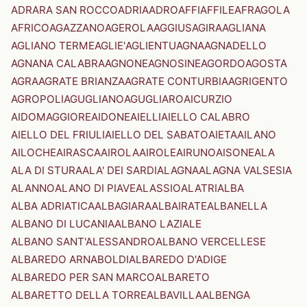
ADRARA SAN ROCCO
ADRIA
ADRO
AFFI
AFFILE
AFRAGOLA
AFRICO
AGAZZANO
AGEROLA
AGGIUS
AGIRA
AGLIANA
AGLIANO TERME
AGLIE'
AGLIENTU
AGNA
AGNADELLO
AGNANA CALABRA
AGNONE
AGNOSINE
AGORDO
AGOSTA
AGRA
AGRATE BRIANZA
AGRATE CONTURBIA
AGRIGENTO
AGROPOLI
AGUGLIANO
AGUGLIARO
AICURZIO
AIDOMAGGIORE
AIDONE
AIELLI
AIELLO CALABRO
AIELLO DEL FRIULI
AIELLO DEL SABATO
AIETA
AILANO
AILOCHE
AIRASCA
AIROLA
AIROLE
AIRUNO
AISONE
ALA
ALA DI STURA
ALA' DEI SARDI
ALAGNA
ALAGNA VALSESIA
ALANNO
ALANO DI PIAVE
ALASSIO
ALATRI
ALBA
ALBA ADRIATICA
ALBAGIARA
ALBAIRATE
ALBANELLA
ALBANO DI LUCANIA
ALBANO LAZIALE
ALBANO SANT'ALESSANDRO
ALBANO VERCELLESE
ALBAREDO ARNABOLDI
ALBAREDO D'ADIGE
ALBAREDO PER SAN MARCO
ALBARETO
ALBARETTO DELLA TORRE
ALBAVILLA
ALBENGA