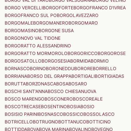
BORGO VAL DI TARO
BORGO VALSUGANA
BORGO VELINO
BORGO VERCELLI
BORGOFORTE
BORGOFRANCO D'IVREA
BORGOFRANCO SUL PO
BORGOLAVEZZARO
BORGOMALE
BORGOMANERO
BORGOMARO
BORGOMASINO
BORGONE SUSA
BORGONOVO VAL TIDONE
BORGORATTO ALESSANDRINO
BORGORATTO MORMOROLO
BORGORICCO
BORGOROSE
BORGOSATOLLO
BORGOSESIA
BORMIDA
BORMIO
BORNASCO
BORNO
BORONEDDU
BORORE
BORRELLO
BORRIANA
BORSO DEL GRAPPA
BORTIGALI
BORTIGIADAS
BORUTTA
BORZONASCA
BOSA
BOSARO
BOSCHI SANT'ANNA
BOSCO CHIESANUOVA
BOSCO MARENGO
BOSCONERO
BOSCOREALE
BOSCOTRECASE
BOSENTINO
BOSIA
BOSIO
BOSISIO PARINI
BOSNASCO
BOSSICO
BOSSOLASCO
BOTRICELLO
BOTRUGNO
BOTTANUCO
BOTTICINO
BOTTIDDA
BOVA
BOVA MARINA
BOVALINO
BOVEGNO