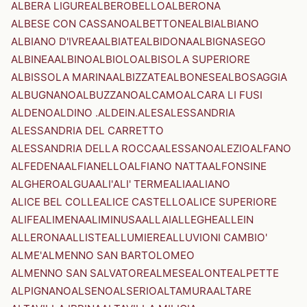
ALBERA LIGURE
ALBEROBELLO
ALBERONA
ALBESE CON CASSANO
ALBETTONE
ALBI
ALBIANO
ALBIANO D'IVREA
ALBIATE
ALBIDONA
ALBIGNASEGO
ALBINEA
ALBINO
ALBIOLO
ALBISOLA SUPERIORE
ALBISSOLA MARINA
ALBIZZATE
ALBONESE
ALBOSAGGIA
ALBUGNANO
ALBUZZANO
ALCAMO
ALCARA LI FUSI
ALDENO
ALDINO .ALDEIN.
ALES
ALESSANDRIA
ALESSANDRIA DEL CARRETTO
ALESSANDRIA DELLA ROCCA
ALESSANO
ALEZIO
ALFANO
ALFEDENA
ALFIANELLO
ALFIANO NATTA
ALFONSINE
ALGHERO
ALGUA
ALI'
ALI' TERME
ALIA
ALIANO
ALICE BEL COLLE
ALICE CASTELLO
ALICE SUPERIORE
ALIFE
ALIMENA
ALIMINUSA
ALLAI
ALLEGHE
ALLEIN
ALLERONA
ALLISTE
ALLUMIERE
ALLUVIONI CAMBIO'
ALME'
ALMENNO SAN BARTOLOMEO
ALMENNO SAN SALVATORE
ALMESE
ALONTE
ALPETTE
ALPIGNANO
ALSENO
ALSERIO
ALTAMURA
ALTARE