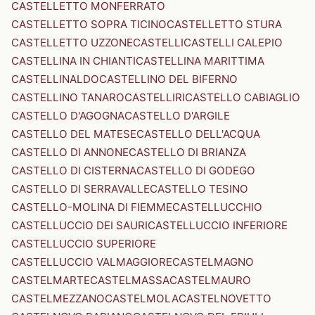
CASTELLETTO MONFERRATO
CASTELLETTO SOPRA TICINO
CASTELLETTO STURA
CASTELLETTO UZZONE
CASTELLI
CASTELLI CALEPIO
CASTELLINA IN CHIANTI
CASTELLINA MARITTIMA
CASTELLINALDO
CASTELLINO DEL BIFERNO
CASTELLINO TANARO
CASTELLIRI
CASTELLO CABIAGLIO
CASTELLO D'AGOGNA
CASTELLO D'ARGILE
CASTELLO DEL MATESE
CASTELLO DELL'ACQUA
CASTELLO DI ANNONE
CASTELLO DI BRIANZA
CASTELLO DI CISTERNA
CASTELLO DI GODEGO
CASTELLO DI SERRAVALLE
CASTELLO TESINO
CASTELLO-MOLINA DI FIEMME
CASTELLUCCHIO
CASTELLUCCIO DEI SAURI
CASTELLUCCIO INFERIORE
CASTELLUCCIO SUPERIORE
CASTELLUCCIO VALMAGGIORE
CASTELMAGNO
CASTELMARTE
CASTELMASSA
CASTELMAURO
CASTELMEZZANO
CASTELMOLA
CASTELNOVETTO