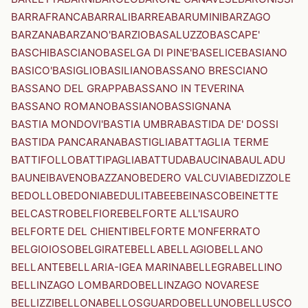
BARRAFRANCA
BARRALI
BARREA
BARUMINI
BARZAGO
BARZANA
BARZANO'
BARZIO
BASALUZZO
BASCAPE'
BASCHI
BASCIANO
BASELGA DI PINE'
BASELICE
BASIANO
BASICO'
BASIGLIO
BASILIANO
BASSANO BRESCIANO
BASSANO DEL GRAPPA
BASSANO IN TEVERINA
BASSANO ROMANO
BASSIANO
BASSIGNANA
BASTIA MONDOVI'
BASTIA UMBRA
BASTIDA DE' DOSSI
BASTIDA PANCARANA
BASTIGLIA
BATTAGLIA TERME
BATTIFOLLO
BATTIPAGLIA
BATTUDA
BAUCINA
BAULADU
BAUNEI
BAVENO
BAZZANO
BEDERO VALCUVIA
BEDIZZOLE
BEDOLLO
BEDONIA
BEDULITA
BEE
BEINASCO
BEINETTE
BELCASTRO
BELFIORE
BELFORTE ALL'ISAURO
BELFORTE DEL CHIENTI
BELFORTE MONFERRATO
BELGIOIOSO
BELGIRATE
BELLA
BELLAGIO
BELLANO
BELLANTE
BELLARIA-IGEA MARINA
BELLEGRA
BELLINO
BELLINZAGO LOMBARDO
BELLINZAGO NOVARESE
BELLIZZI
BELLONA
BELLOSGUARDO
BELLUNO
BELLUSCO