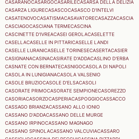
CASARANO
CASARGO
CASARILE
CASARSA DELLA DELIZIA
CASARZA LIGURE
CASASCO
CASASCO D'INTELVI
CASATENOVO
CASATISMA
CASAVATORE
CASAZZA
CASCIA
CASCIAGO
CASCIANA TERME
CASCINA
CASCINETTE D'IVREA
CASEI GEROLA
CASELETTE
CASELLA
CASELLE IN PITTARI
CASELLE LANDI
CASELLE LURANI
CASELLE TORINESE
CASERTA
CASIER
CASIGNANA
CASINA
CASIRATE D'ADDA
CASLINO D'ERBA
CASNATE CON BERNATE
CASNIGO
CASOLA DI NAPOLI
CASOLA IN LUNIGIANA
CASOLA VALSENIO
CASOLE BRUZIO
CASOLE D'ELSA
CASOLI
CASORATE PRIMO
CASORATE SEMPIONE
CASOREZZO
CASORIA
CASORZO
CASPERIA
CASPOGGIO
CASSACCO
CASSAGO BRIANZA
CASSANO ALLO IONIO
CASSANO D'ADDA
CASSANO DELLE MURGE
CASSANO IRPINO
CASSANO MAGNAGO
CASSANO SPINOLA
CASSANO VALCUVIA
CASSARO