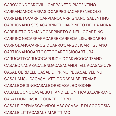
CAROVIGNO
CAROVILLI
CARPANETO PIACENTINO
CARPANZANO
CARPASIO
CARPEGNA
CARPENEDOLO
CARPENETO
CARPI
CARPIANO
CARPIGNANO SALENTINO
CARPIGNANO SESIA
CARPINETI
CARPINETO DELLA NORA
CARPINETO ROMANO
CARPINETO SINELLO
CARPINO
CARPINONE
CARRARA
CARRE'
CARREGA LIGURE
CARRO
CARRODANO
CARROSIO
CARRU'
CARSOLI
CARTIGLIANO
CARTIGNANO
CARTOCETO
CARTOSIO
CARTURA
CARUGATE
CARUGO
CARUNCHIO
CARVICO
CARZANO
CASABONA
CASACALENDA
CASACANDITELLA
CASAGIOVE
CASAL CERMELLI
CASAL DI PRINCIPE
CASAL VELINO
CASALANGUIDA
CASALATTICO
CASALBELTRAME
CASALBORDINO
CASALBORE
CASALBORGONE
CASALBUONO
CASALBUTTANO ED UNITI
CASALCIPRANO
CASALDUNI
CASALE CORTE CERRO
CASALE CREMASCO-VIDOLASCO
CASALE DI SCODOSIA
CASALE LITTA
CASALE MARITTIMO