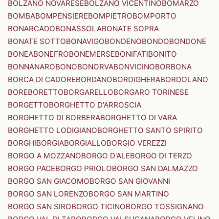
BOLZANO NOVARESE
BOLZANO VICENTINO
BOMARZO
BOMBA
BOMPENSIERE
BOMPIETRO
BOMPORTO
BONARCADO
BONASSOLA
BONATE SOPRA
BONATE SOTTO
BONAVIGO
BONDENO
BONDO
BONDONE
BONEA
BONEFRO
BONEMERSE
BONIFATI
BONITO
BONNANARO
BONO
BONORVA
BONVICINO
BORBONA
BORCA DI CADORE
BORDANO
BORDIGHERA
BORDOLANO
BORE
BORETTO
BORGARELLO
BORGARO TORINESE
BORGETTO
BORGHETTO D'ARROSCIA
BORGHETTO DI BORBERA
BORGHETTO DI VARA
BORGHETTO LODIGIANO
BORGHETTO SANTO SPIRITO
BORGHI
BORGIA
BORGIALLO
BORGIO VEREZZI
BORGO A MOZZANO
BORGO D'ALE
BORGO DI TERZO
BORGO PACE
BORGO PRIOLO
BORGO SAN DALMAZZO
BORGO SAN GIACOMO
BORGO SAN GIOVANNI
BORGO SAN LORENZO
BORGO SAN MARTINO
BORGO SAN SIRO
BORGO TICINO
BORGO TOSSIGNANO