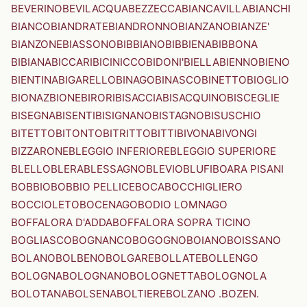
BEVERINO
BEVILACQUA
BEZZECCA
BIANCAVILLA
BIANCHI
BIANCO
BIANDRATE
BIANDRONNO
BIANZANO
BIANZE'
BIANZONE
BIASSONO
BIBBIANO
BIBBIENA
BIBBONA
BIBIANA
BICCARI
BICINICCO
BIDONI'
BIELLA
BIENNO
BIENO
BIENTINA
BIGARELLO
BINAGO
BINASCO
BINETTO
BIOGLIO
BIONAZ
BIONE
BIRORI
BISACCIA
BISACQUINO
BISCEGLIE
BISEGNA
BISENTI
BISIGNANO
BISTAGNO
BISUSCHIO
BITETTO
BITONTO
BITRITTO
BITTI
BIVONA
BIVONGI
BIZZARONE
BLEGGIO INFERIORE
BLEGGIO SUPERIORE
BLELLO
BLERA
BLESSAGNO
BLEVIO
BLUFI
BOARA PISANI
BOBBIO
BOBBIO PELLICE
BOCA
BOCCHIGLIERO
BOCCIOLETO
BOCENAGO
BODIO LOMNAGO
BOFFALORA D'ADDA
BOFFALORA SOPRA TICINO
BOGLIASCO
BOGNANCO
BOGOGNO
BOIANO
BOISSANO
BOLANO
BOLBENO
BOLGARE
BOLLATE
BOLLENGO
BOLOGNA
BOLOGNANO
BOLOGNETTA
BOLOGNOLA
BOLOTANA
BOLSENA
BOLTIERE
BOLZANO .BOZEN.