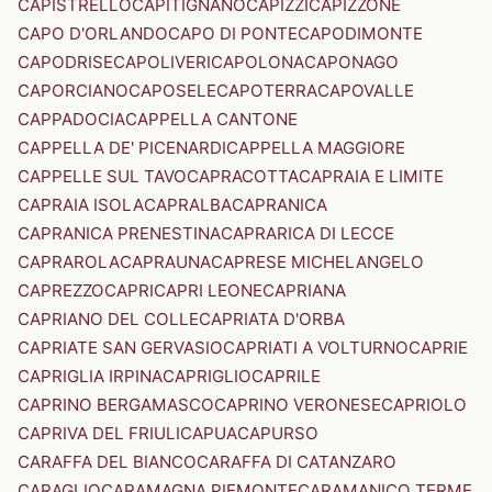
CAPISTRELLO
CAPITIGNANO
CAPIZZI
CAPIZZONE
CAPO D'ORLANDO
CAPO DI PONTE
CAPODIMONTE
CAPODRISE
CAPOLIVERI
CAPOLONA
CAPONAGO
CAPORCIANO
CAPOSELE
CAPOTERRA
CAPOVALLE
CAPPADOCIA
CAPPELLA CANTONE
CAPPELLA DE' PICENARDI
CAPPELLA MAGGIORE
CAPPELLE SUL TAVO
CAPRACOTTA
CAPRAIA E LIMITE
CAPRAIA ISOLA
CAPRALBA
CAPRANICA
CAPRANICA PRENESTINA
CAPRARICA DI LECCE
CAPRAROLA
CAPRAUNA
CAPRESE MICHELANGELO
CAPREZZO
CAPRI
CAPRI LEONE
CAPRIANA
CAPRIANO DEL COLLE
CAPRIATA D'ORBA
CAPRIATE SAN GERVASIO
CAPRIATI A VOLTURNO
CAPRIE
CAPRIGLIA IRPINA
CAPRIGLIO
CAPRILE
CAPRINO BERGAMASCO
CAPRINO VERONESE
CAPRIOLO
CAPRIVA DEL FRIULI
CAPUA
CAPURSO
CARAFFA DEL BIANCO
CARAFFA DI CATANZARO
CARAGLIO
CARAMAGNA PIEMONTE
CARAMANICO TERME