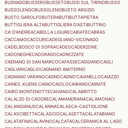
BUSNAGO
BUSSERO
BUSSETO
BUSSI SUL TIRINO
BUSSO
BUSSOLENGO
BUSSOLENO
BUSTO ARSIZIO
BUSTO GAROLFO
BUTERA
BUTI
BUTTAPIETRA
BUTTIGLIERA ALTA
BUTTIGLIERA D'ASTI
BUTTRIO
CA' D'ANDREA
CABELLA LIGURE
CABIATE
CABRAS
CACCAMO
CACCURI
CADEGLIANO-VICONAGO
CADELBOSCO DI SOPRA
CADEO
CADERZONE
CADONEGHE
CADORAGO
CADREZZATE
CAERANO DI SAN MARCO
CAFASSE
CAGGIANO
CAGLI
CAGLIARI
CAGLIO
CAGNANO AMITERNO
CAGNANO VARANO
CAGNO
CAGNO'
CAIANELLO
CAIAZZO
CAINES .KUENS.
CAINO
CAIOLO
CAIRANO
CAIRATE
CAIRO MONTENOTTE
CAIVANO
CALABRITTO
CALALZO DI CADORE
CALAMANDRANA
CALAMONACI
CALANGIANUS
CALANNA
CALASCA-CASTIGLIONE
CALASCIBETTA
CALASCIO
CALASETTA
CALATABIANO
CALATAFIMI
CALAVINO
CALCATA
CALCERANICA AL LAGO