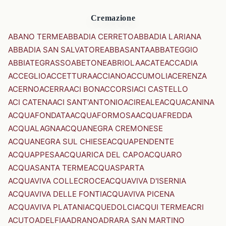
Cremazione
ABANO TERME
ABBADIA CERRETO
ABBADIA LARIANA
ABBADIA SAN SALVATORE
ABBASANTA
ABBATEGGIO
ABBIATEGRASSO
ABETONE
ABRIOLA
ACATE
ACCADIA
ACCEGLIO
ACCETTURA
ACCIANO
ACCUMOLI
ACERENZA
ACERNO
ACERRA
ACI BONACCORSI
ACI CASTELLO
ACI CATENA
ACI SANT'ANTONIO
ACIREALE
ACQUACANINA
ACQUAFONDATA
ACQUAFORMOSA
ACQUAFREDDA
ACQUALAGNA
ACQUANEGRA CREMONESE
ACQUANEGRA SUL CHIESE
ACQUAPENDENTE
ACQUAPPESA
ACQUARICA DEL CAPO
ACQUARO
ACQUASANTA TERME
ACQUASPARTA
ACQUAVIVA COLLECROCE
ACQUAVIVA D'ISERNIA
ACQUAVIVA DELLE FONTI
ACQUAVIVA PICENA
ACQUAVIVA PLATANI
ACQUEDOLCI
ACQUI TERME
ACRI
ACUTO
ADELFIA
ADRANO
ADRARA SAN MARTINO