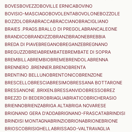
BOVES
BOVEZZO
BOVILLE ERNICA
BOVINO
BOVISIO-MASCIAGO
BOVOLENTA
BOVOLONE
BOZZOLE
BOZZOLO
BRA
BRACCA
BRACCIANO
BRACIGLIANO
BRAIES .PRAGS.
BRALLO DI PREGOLA
BRANCALEONE
BRANDICO
BRANDIZZO
BRANZI
BRAONE
BREBBIA
BREDA DI PIAVE
BREGANO
BREGANZE
BREGNANO
BREGUZZO
BREIA
BREMBATE
BREMBATE DI SOPRA
BREMBILLA
BREMBIO
BREME
BRENDOLA
BRENNA
BRENNERO .BRENNER.
BRENO
BRENTA
BRENTINO BELLUNO
BRENTONICO
BRENZONE
BRESCELLO
BRESCIA
BRESIMO
BRESSANA BOTTARONE
BRESSANONE .BRIXEN.
BRESSANVIDO
BRESSO
BREZ
BREZZO DI BEDERO
BRIAGLIA
BRIATICO
BRICHERASIO
BRIENNO
BRIENZA
BRIGA ALTA
BRIGA NOVARESE
BRIGNANO GERA D'ADDA
BRIGNANO-FRASCATA
BRINDISI
BRINDISI MONTAGNA
BRINZIO
BRIONA
BRIONE
BRIONE
BRIOSCO
BRISIGHELLA
BRISSAGO-VALTRAVAGLIA