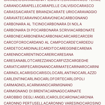
CARANO
CARAPELLE
CARAPELLE CALVISIO
CARASCO
CARASSAI
CARATE BRIANZA
CARATE URIO
CARAVAGGIO
CARAVATE
CARAVINO
CARAVONICA
CARBOGNANO
CARBONARA AL TICINO
CARBONARA DI NOLA
CARBONARA DI PO
CARBONARA SCRIVIA
CARBONATE
CARBONE
CARBONERA
CARBONIA
CARCARE
CARCERI
CARCOFORO
CARDANO AL CAMPO
CARDE'
CARDEDU
CARDETO
CARDINALE
CARDITO
CAREGGINE
CAREMA
CARENNO
CARENTINO
CARERI
CARESANA
CARESANABLOT
CAREZZANO
CARFIZZI
CARGEGHE
CARIATI
CARIFE
CARIGNANO
CARIMATE
CARINARO
CARINI
CARINOLA
CARISIO
CARISOLO
CARLANTINO
CARLAZZO
CARLENTINI
CARLINO
CARLOFORTE
CARLOPOLI
CARMAGNOLA
CARMIANO
CARMIGNANO
CARMIGNANO DI BRENTA
CARNAGO
CARNATE
CAROBBIO DEGLI ANGELI
CAROLEI
CARONA
CARONIA
CARONNO PERTUSELLA
CARONNO VARESINO
CAROSINO