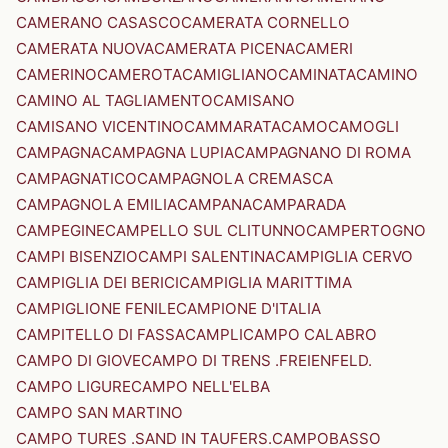
CAMERANO CASASCO
CAMERATA CORNELLO
CAMERATA NUOVA
CAMERATA PICENA
CAMERI
CAMERINO
CAMEROTA
CAMIGLIANO
CAMINATA
CAMINO
CAMINO AL TAGLIAMENTO
CAMISANO
CAMISANO VICENTINO
CAMMARATA
CAMO
CAMOGLI
CAMPAGNA
CAMPAGNA LUPIA
CAMPAGNANO DI ROMA
CAMPAGNATICO
CAMPAGNOLA CREMASCA
CAMPAGNOLA EMILIA
CAMPANA
CAMPARADA
CAMPEGINE
CAMPELLO SUL CLITUNNO
CAMPERTOGNO
CAMPI BISENZIO
CAMPI SALENTINA
CAMPIGLIA CERVO
CAMPIGLIA DEI BERICI
CAMPIGLIA MARITTIMA
CAMPIGLIONE FENILE
CAMPIONE D'ITALIA
CAMPITELLO DI FASSA
CAMPLI
CAMPO CALABRO
CAMPO DI GIOVE
CAMPO DI TRENS .FREIENFELD.
CAMPO LIGURE
CAMPO NELL'ELBA
CAMPO SAN MARTINO
CAMPO TURES .SAND IN TAUFERS.
CAMPOBASSO