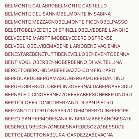
BELMONTE CALABRO
BELMONTE CASTELLO
BELMONTE DEL SANNIO
BELMONTE IN SABINA
BELMONTE MEZZAGNO
BELMONTE PICENO
BELPASSO
BELSITO
BELVEDERE DI SPINELLO
BELVEDERE LANGHE
BELVEDERE MARITTIMO
BELVEDERE OSTRENSE
BELVEGLIO
BELVI
BEMA
BENE LARIO
BENE VAGIENNA
BENESTARE
BENETUTTI
BENEVELLO
BENEVENTO
BENNA
BENTIVOGLIO
BERBENNO
BERBENNO DI VALTELLINA
BERCETO
BERCHIDDA
BEREGAZZO CON FIGLIARO
BEREGUARDO
BERGAMASCO
BERGAMO
BERGANTINO
BERGEGGI
BERGOLO
BERLINGO
BERNALDA
BERNAREGGIO
BERNATE TICINO
BERNEZZO
BERRA
BERSONE
BERTINORO
BERTIOLO
BERTONICO
BERZANO DI SAN PIETRO
BERZANO DI TORTONA
BERZO DEMO
BERZO INFERIORE
BERZO SAN FERMO
BESANA IN BRIANZA
BESANO
BESATE
BESENELLO
BESENZONE
BESNATE
BESOZZO
BESSUDE
BETTOLA
BETTONA
BEURA-CARDEZZA
BEVAGNA