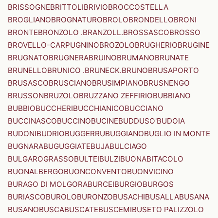
BRISSOGNE
BRITTOLI
BRIVIO
BROCCOSTELLA
BROGLIANO
BROGNATURO
BROLO
BRONDELLO
BRONI
BRONTE
BRONZOLO .BRANZOLL.
BROSSASCO
BROSSO
BROVELLO-CARPUGNINO
BROZOLO
BRUGHERIO
BRUGINE
BRUGNATO
BRUGNERA
BRUINO
BRUMANO
BRUNATE
BRUNELLO
BRUNICO .BRUNECK.
BRUNO
BRUSAPORTO
BRUSASCO
BRUSCIANO
BRUSIMPIANO
BRUSNENGO
BRUSSON
BRUZOLO
BRUZZANO ZEFFIRIO
BUBBIANO
BUBBIO
BUCCHERI
BUCCHIANICO
BUCCIANO
BUCCINASCO
BUCCINO
BUCINE
BUDDUSO'
BUDOIA
BUDONI
BUDRIO
BUGGERRU
BUGGIANO
BUGLIO IN MONTE
BUGNARA
BUGUGGIATE
BUJA
BULCIAGO
BULGAROGRASSO
BULTEI
BULZI
BUONABITACOLO
BUONALBERGO
BUONCONVENTO
BUONVICINO
BURAGO DI MOLGORA
BURCEI
BURGIO
BURGOS
BURIASCO
BUROLO
BURONZO
BUSACHI
BUSALLA
BUSANA
BUSANO
BUSCA
BUSCATE
BUSCEMI
BUSETO PALIZZOLO