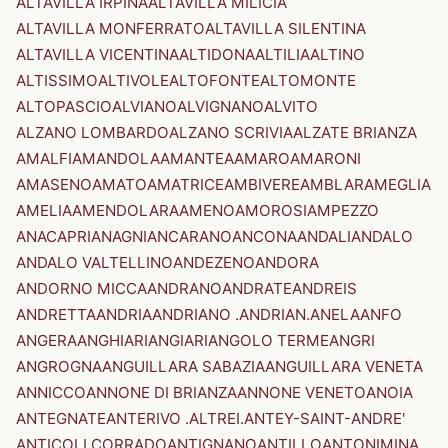
ALTAVILLA IRPINA
ALTAVILLA MILICIA
ALTAVILLA MONFERRATO
ALTAVILLA SILENTINA
ALTAVILLA VICENTINA
ALTIDONA
ALTILIA
ALTINO
ALTISSIMO
ALTIVOLE
ALTOFONTE
ALTOMONTE
ALTOPASCIO
ALVIANO
ALVIGNANO
ALVITO
ALZANO LOMBARDO
ALZANO SCRIVIA
ALZATE BRIANZA
AMALFI
AMANDOLA
AMANTEA
AMARO
AMARONI
AMASENO
AMATO
AMATRICE
AMBIVERE
AMBLAR
AMEGLIA
AMELIA
AMENDOLARA
AMENO
AMOROSI
AMPEZZO
ANACAPRI
ANAGNI
ANCARANO
ANCONA
ANDALI
ANDALO
ANDALO VALTELLINO
ANDEZENO
ANDORA
ANDORNO MICCA
ANDRANO
ANDRATE
ANDREIS
ANDRETTA
ANDRIA
ANDRIANO .ANDRIAN.
ANELA
ANFO
ANGERA
ANGHIARI
ANGIARI
ANGOLO TERME
ANGRI
ANGROGNA
ANGUILLARA SABAZIA
ANGUILLARA VENETA
ANNICCO
ANNONE DI BRIANZA
ANNONE VENETO
ANOIA
ANTEGNATE
ANTERIVO .ALTREI.
ANTEY-SAINT-ANDRE'
ANTICOLI CORRADO
ANTIGNANO
ANTILLO
ANTONIMINA