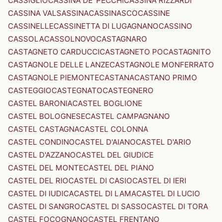
CASSIGLIO
CASSINA DE' PECCHI
CASSINA RIZZARDI
CASSINA VALSASSINA
CASSINASCO
CASSINE
CASSINELLE
CASSINETTA DI LUGAGNANO
CASSINO
CASSOLA
CASSOLNOVO
CASTAGNARO
CASTAGNETO CARDUCCI
CASTAGNETO PO
CASTAGNITO
CASTAGNOLE DELLE LANZE
CASTAGNOLE MONFERRATO
CASTAGNOLE PIEMONTE
CASTANA
CASTANO PRIMO
CASTEGGIO
CASTEGNATO
CASTEGNERO
CASTEL BARONIA
CASTEL BOGLIONE
CASTEL BOLOGNESE
CASTEL CAMPAGNANO
CASTEL CASTAGNA
CASTEL COLONNA
CASTEL CONDINO
CASTEL D'AIANO
CASTEL D'ARIO
CASTEL D'AZZANO
CASTEL DEL GIUDICE
CASTEL DEL MONTE
CASTEL DEL PIANO
CASTEL DEL RIO
CASTEL DI CASIO
CASTEL DI IERI
CASTEL DI IUDICA
CASTEL DI LAMA
CASTEL DI LUCIO
CASTEL DI SANGRO
CASTEL DI SASSO
CASTEL DI TORA
CASTEL FOCOGNANO
CASTEL FRENTANO