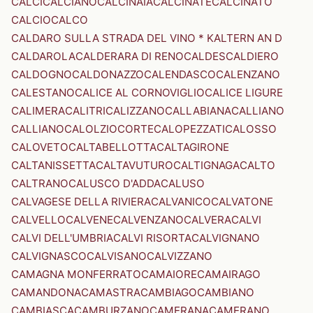
CALCI
CALCIANO
CALCINAIA
CALCINATE
CALCINATO
CALCIO
CALCO
CALDARO SULLA STRADA DEL VINO * KALTERN AN D
CALDAROLA
CALDERARA DI RENO
CALDES
CALDIERO
CALDOGNO
CALDONAZZO
CALENDASCO
CALENZANO
CALESTANO
CALICE AL CORNOVIGLIO
CALICE LIGURE
CALIMERA
CALITRI
CALIZZANO
CALLABIANA
CALLIANO
CALLIANO
CALOLZIOCORTE
CALOPEZZATI
CALOSSO
CALOVETO
CALTABELLOTTA
CALTAGIRONE
CALTANISSETTA
CALTAVUTURO
CALTIGNAGA
CALTO
CALTRANO
CALUSCO D'ADDA
CALUSO
CALVAGESE DELLA RIVIERA
CALVANICO
CALVATONE
CALVELLO
CALVENE
CALVENZANO
CALVERA
CALVI
CALVI DELL'UMBRIA
CALVI RISORTA
CALVIGNANO
CALVIGNASCO
CALVISANO
CALVIZZANO
CAMAGNA MONFERRATO
CAMAIORE
CAMAIRAGO
CAMANDONA
CAMASTRA
CAMBIAGO
CAMBIANO
CAMBIASCA
CAMBURZANO
CAMERANA
CAMERANO