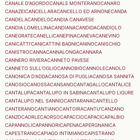
CANALE D'AGORDO
CANALE MONTERANO
CANARO
CANAZEI
CANCELLARA
CANCELLO ED ARNONE
CANDA
CANDELA
CANDELO
CANDIA CANAVESE
CANDIA LOMELLINA
CANDIANA
CANDIDA
CANDIOLO
CANEGRATE
CANELLI
CANEPINA
CANEVA
CANEVINO
CANICATTI'
CANICATTINI BAGNI
CANINO
CANISCHIO
CANISTRO
CANNA
CANNALONGA
CANNARA
CANNERO RIVIERA
CANNETO PAVESE
CANNETO SULL'OGLIO
CANNOBIO
CANNOLE
CANOLO
CANONICA D'ADDA
CANOSA DI PUGLIA
CANOSA SANNITA
CANOSIO
CANOSSA
CANSANO
CANTAGALLO
CANTALICE
CANTALUPA
CANTALUPO IN SABINA
CANTALUPO LIGURE
CANTALUPO NEL SANNIO
CANTARANA
CANTELLO
CANTERANO
CANTIANO
CANTOIRA
CANTU'
CANZANO
CANZO
CAORLE
CAORSO
CAPACCIO
CAPACI
CAPALBIO
CAPANNOLI
CAPANNORI
CAPENA
CAPERGNANICA
CAPESTRANO
CAPIAGO INTIMIANO
CAPISTRANO