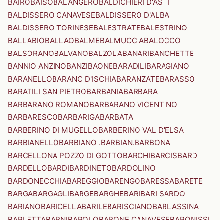
BAIRO
BAISO
BALANGERO
BALDICHIERI D'ASTI
BALDISSERO CANAVESE
BALDISSERO D'ALBA
BALDISSERO TORINESE
BALESTRATE
BALESTRINO
BALLABIO
BALLAO
BALME
BALMUCCIA
BALOCCO
BALSORANO
BALVANO
BALZOLA
BANARI
BANCHETTE
BANNIO ANZINO
BANZI
BAONE
BARADILI
BARAGIANO
BARANELLO
BARANO D'ISCHIA
BARANZATE
BARASSO
BARATILI SAN PIETRO
BARBANIA
BARBARA
BARBARANO ROMANO
BARBARANO VICENTINO
BARBARESCO
BARBARIGA
BARBATA
BARBERINO DI MUGELLO
BARBERINO VAL D'ELSA
BARBIANELLO
BARBIANO .BARBIAN.
BARBONA
BARCELLONA POZZO DI GOTTO
BARCHI
BARCIS
BARD
BARDELLO
BARDI
BARDINETO
BARDOLINO
BARDONECCHIA
BAREGGIO
BARENGO
BARESSA
BARETE
BARGA
BARGAGLI
BARGE
BARGHE
BARI
BARI SARDO
BARIANO
BARICELLA
BARILE
BARISCIANO
BARLASSINA
BARLETTA
BARNI
BAROLO
BARONE CANAVESE
BARONISSI