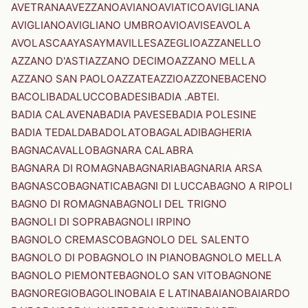
AVETRANA
AVEZZANO
AVIANO
AVIATICO
AVIGLIANA
AVIGLIANO
AVIGLIANO UMBRO
AVIO
AVISE
AVOLA
AVOLASCA
AYAS
AYMAVILLES
AZEGLIO
AZZANELLO
AZZANO D'ASTI
AZZANO DECIMO
AZZANO MELLA
AZZANO SAN PAOLO
AZZATE
AZZIO
AZZONE
BACENO
BACOLI
BADALUCCO
BADESI
BADIA .ABTEI.
BADIA CALAVENA
BADIA PAVESE
BADIA POLESINE
BADIA TEDALDA
BADOLATO
BAGALADI
BAGHERIA
BAGNACAVALLO
BAGNARA CALABRA
BAGNARA DI ROMAGNA
BAGNARIA
BAGNARIA ARSA
BAGNASCO
BAGNATICA
BAGNI DI LUCCA
BAGNO A RIPOLI
BAGNO DI ROMAGNA
BAGNOLI DEL TRIGNO
BAGNOLI DI SOPRA
BAGNOLI IRPINO
BAGNOLO CREMASCO
BAGNOLO DEL SALENTO
BAGNOLO DI PO
BAGNOLO IN PIANO
BAGNOLO MELLA
BAGNOLO PIEMONTE
BAGNOLO SAN VITO
BAGNONE
BAGNOREGIO
BAGOLINO
BAIA E LATINA
BAIANO
BAIARDO