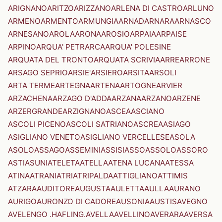
ARIGNANO
ARITZO
ARIZZANO
ARLENA DI CASTRO
ARLUNO
ARMENO
ARMENTO
ARMUNGIA
ARNAD
ARNARA
ARNASCO
ARNESANO
AROLA
ARONA
AROSIO
ARPAIA
ARPAISE
ARPINO
ARQUA' PETRARCA
ARQUA' POLESINE
ARQUATA DEL TRONTO
ARQUATA SCRIVIA
ARRE
ARRONE
ARSAGO SEPRIO
ARSIE'
ARSIERO
ARSITA
ARSOLI
ARTA TERME
ARTEGNA
ARTENA
ARTOGNE
ARVIER
ARZACHENA
ARZAGO D'ADDA
ARZANA
ARZANO
ARZENE
ARZERGRANDE
ARZIGNANO
ASCEA
ASCIANO
ASCOLI PICENO
ASCOLI SATRIANO
ASCREA
ASIAGO
ASIGLIANO VENETO
ASIGLIANO VERCELLESE
ASOLA
ASOLO
ASSAGO
ASSEMINI
ASSISI
ASSO
ASSOLO
ASSORO
ASTI
ASUNI
ATELETA
ATELLA
ATENA LUCANA
ATESSA
ATINA
ATRANI
ATRI
ATRIPALDA
ATTIGLIANO
ATTIMIS
ATZARA
AUDITORE
AUGUSTA
AULETTA
AULLA
AURANO
AURIGO
AURONZO DI CADORE
AUSONIA
AUSTIS
AVEGNO
AVELENGO .HAFLING.
AVELLA
AVELLINO
AVERARA
AVERSA