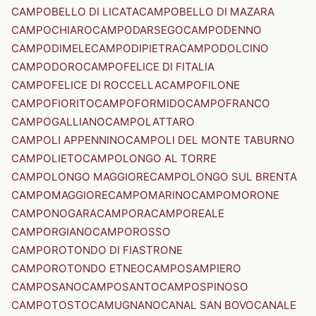
CAMPOBELLO DI LICATA
CAMPOBELLO DI MAZARA
CAMPOCHIARO
CAMPODARSEGO
CAMPODENNO
CAMPODIMELE
CAMPODIPIETRA
CAMPODOLCINO
CAMPODORO
CAMPOFELICE DI FITALIA
CAMPOFELICE DI ROCCELLA
CAMPOFILONE
CAMPOFIORITO
CAMPOFORMIDO
CAMPOFRANCO
CAMPOGALLIANO
CAMPOLATTARO
CAMPOLI APPENNINO
CAMPOLI DEL MONTE TABURNO
CAMPOLIETO
CAMPOLONGO AL TORRE
CAMPOLONGO MAGGIORE
CAMPOLONGO SUL BRENTA
CAMPOMAGGIORE
CAMPOMARINO
CAMPOMORONE
CAMPONOGARA
CAMPORA
CAMPOREALE
CAMPORGIANO
CAMPOROSSO
CAMPOROTONDO DI FIASTRONE
CAMPOROTONDO ETNEO
CAMPOSAMPIERO
CAMPOSANO
CAMPOSANTO
CAMPOSPINOSO
CAMPOTOSTO
CAMUGNANO
CANAL SAN BOVO
CANALE