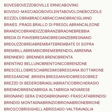
BOVES
BOVEZZO
BOVILLE ERNICA
BOVINO
BOVISIO-MASCIAGO
BOVOLENTA
BOVOLONE
BOZZOLE
BOZZOLO
BRA
BRACCA
BRACCIANO
BRACIGLIANO
BRAIES .PRAGS.
BRALLO DI PREGOLA
BRANCALEONE
BRANDICO
BRANDIZZO
BRANZI
BRAONE
BREBBIA
BREDA DI PIAVE
BREGANO
BREGANZE
BREGNANO
BREGUZZO
BREIA
BREMBATE
BREMBATE DI SOPRA
BREMBILLA
BREMBIO
BREME
BRENDOLA
BRENNA
BRENNERO .BRENNER.
BRENO
BRENTA
BRENTINO BELLUNO
BRENTONICO
BRENZONE
BRESCELLO
BRESCIA
BRESIMO
BRESSANA BOTTARONE
BRESSANONE .BRIXEN.
BRESSANVIDO
BRESSO
BREZ
BREZZO DI BEDERO
BRIAGLIA
BRIATICO
BRICHERASIO
BRIENNO
BRIENZA
BRIGA ALTA
BRIGA NOVARESE
BRIGNANO GERA D'ADDA
BRIGNANO-FRASCATA
BRINDISI
BRINDISI MONTAGNA
BRINZIO
BRIONA
BRIONE
BRIONE
BRIOSCO
BRISIGHELLA
BRISSAGO-VALTRAVAGLIA