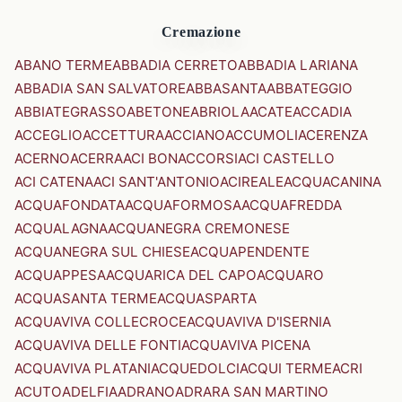
Cremazione
ABANO TERME
ABBADIA CERRETO
ABBADIA LARIANA
ABBADIA SAN SALVATORE
ABBASANTA
ABBATEGGIO
ABBIATEGRASSO
ABETONE
ABRIOLA
ACATE
ACCADIA
ACCEGLIO
ACCETTURA
ACCIANO
ACCUMOLI
ACERENZA
ACERNO
ACERRA
ACI BONACCORSI
ACI CASTELLO
ACI CATENA
ACI SANT'ANTONIO
ACIREALE
ACQUACANINA
ACQUAFONDATA
ACQUAFORMOSA
ACQUAFREDDA
ACQUALAGNA
ACQUANEGRA CREMONESE
ACQUANEGRA SUL CHIESE
ACQUAPENDENTE
ACQUAPPESA
ACQUARICA DEL CAPO
ACQUARO
ACQUASANTA TERME
ACQUASPARTA
ACQUAVIVA COLLECROCE
ACQUAVIVA D'ISERNIA
ACQUAVIVA DELLE FONTI
ACQUAVIVA PICENA
ACQUAVIVA PLATANI
ACQUEDOLCI
ACQUI TERME
ACRI
ACUTO
ADELFIA
ADRANO
ADRARA SAN MARTINO