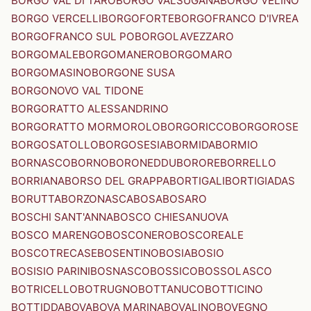
BORGO VAL DI TARO
BORGO VALSUGANA
BORGO VELINO
BORGO VERCELLI
BORGOFORTE
BORGOFRANCO D'IVREA
BORGOFRANCO SUL PO
BORGOLAVEZZARO
BORGOMALE
BORGOMANERO
BORGOMARO
BORGOMASINO
BORGONE SUSA
BORGONOVO VAL TIDONE
BORGORATTO ALESSANDRINO
BORGORATTO MORMOROLO
BORGORICCO
BORGOROSE
BORGOSATOLLO
BORGOSESIA
BORMIDA
BORMIO
BORNASCO
BORNO
BORONEDDU
BORORE
BORRELLO
BORRIANA
BORSO DEL GRAPPA
BORTIGALI
BORTIGIADAS
BORUTTA
BORZONASCA
BOSA
BOSARO
BOSCHI SANT'ANNA
BOSCO CHIESANUOVA
BOSCO MARENGO
BOSCONERO
BOSCOREALE
BOSCOTRECASE
BOSENTINO
BOSIA
BOSIO
BOSISIO PARINI
BOSNASCO
BOSSICO
BOSSOLASCO
BOTRICELLO
BOTRUGNO
BOTTANUCO
BOTTICINO
BOTTIDDA
BOVA
BOVA MARINA
BOVALINO
BOVEGNO