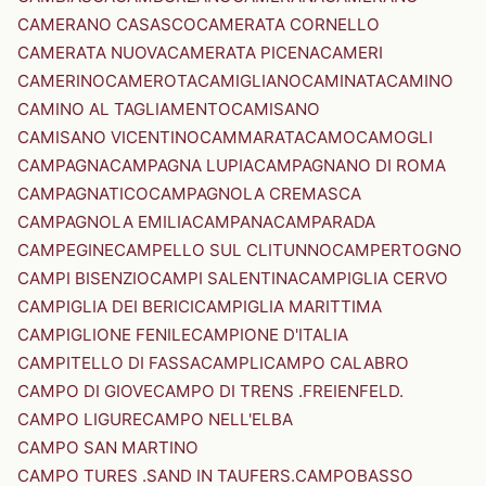
CAMERANO CASASCO
CAMERATA CORNELLO
CAMERATA NUOVA
CAMERATA PICENA
CAMERI
CAMERINO
CAMEROTA
CAMIGLIANO
CAMINATA
CAMINO
CAMINO AL TAGLIAMENTO
CAMISANO
CAMISANO VICENTINO
CAMMARATA
CAMO
CAMOGLI
CAMPAGNA
CAMPAGNA LUPIA
CAMPAGNANO DI ROMA
CAMPAGNATICO
CAMPAGNOLA CREMASCA
CAMPAGNOLA EMILIA
CAMPANA
CAMPARADA
CAMPEGINE
CAMPELLO SUL CLITUNNO
CAMPERTOGNO
CAMPI BISENZIO
CAMPI SALENTINA
CAMPIGLIA CERVO
CAMPIGLIA DEI BERICI
CAMPIGLIA MARITTIMA
CAMPIGLIONE FENILE
CAMPIONE D'ITALIA
CAMPITELLO DI FASSA
CAMPLI
CAMPO CALABRO
CAMPO DI GIOVE
CAMPO DI TRENS .FREIENFELD.
CAMPO LIGURE
CAMPO NELL'ELBA
CAMPO SAN MARTINO
CAMPO TURES .SAND IN TAUFERS.
CAMPOBASSO