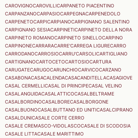
CAROVIGNO
CAROVILLI
CARPANETO PIACENTINO
CARPANZANO
CARPASIO
CARPEGNA
CARPENEDOLO
CARPENETO
CARPI
CARPIANO
CARPIGNANO SALENTINO
CARPIGNANO SESIA
CARPINETI
CARPINETO DELLA NORA
CARPINETO ROMANO
CARPINETO SINELLO
CARPINO
CARPINONE
CARRARA
CARRE'
CARREGA LIGURE
CARRO
CARRODANO
CARROSIO
CARRU'
CARSOLI
CARTIGLIANO
CARTIGNANO
CARTOCETO
CARTOSIO
CARTURA
CARUGATE
CARUGO
CARUNCHIO
CARVICO
CARZANO
CASABONA
CASACALENDA
CASACANDITELLA
CASAGIOVE
CASAL CERMELLI
CASAL DI PRINCIPE
CASAL VELINO
CASALANGUIDA
CASALATTICO
CASALBELTRAME
CASALBORDINO
CASALBORE
CASALBORGONE
CASALBUONO
CASALBUTTANO ED UNITI
CASALCIPRANO
CASALDUNI
CASALE CORTE CERRO
CASALE CREMASCO-VIDOLASCO
CASALE DI SCODOSIA
CASALE LITTA
CASALE MARITTIMO