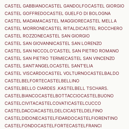
CASTEL GABBIANO
CASTEL GANDOLFO
CASTEL GIORGIO
CASTEL GOFFREDO
CASTEL GUELFO DI BOLOGNA
CASTEL MADAMA
CASTEL MAGGIORE
CASTEL MELLA
CASTEL MORRONE
CASTEL RITALDI
CASTEL ROCCHERO
CASTEL ROZZONE
CASTEL SAN GIORGIO
CASTEL SAN GIOVANNI
CASTEL SAN LORENZO
CASTEL SAN NICCOLO'
CASTEL SAN PIETRO ROMANO
CASTEL SAN PIETRO TERME
CASTEL SAN VINCENZO
CASTEL SANT'ANGELO
CASTEL SANT'ELIA
CASTEL VISCARDO
CASTEL VOLTURNO
CASTELBALDO
CASTELBELFORTE
CASTELBELLINO
CASTELBELLO CIARDES .KASTELBELL TSCHARS.
CASTELBIANCO
CASTELBOTTACCIO
CASTELBUONO
CASTELCIVITA
CASTELCOVATI
CASTELCUCCO
CASTELDACCIA
CASTELDELCI
CASTELDELFINO
CASTELDIDONE
CASTELFIDARDO
CASTELFIORENTINO
CASTELFONDO
CASTELFORTE
CASTELFRANCI