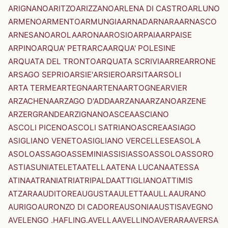
ARIGNANO
ARITZO
ARIZZANO
ARLENA DI CASTRO
ARLUNO
ARMENO
ARMENTO
ARMUNGIA
ARNAD
ARNARA
ARNASCO
ARNESANO
AROLA
ARONA
AROSIO
ARPAIA
ARPAISE
ARPINO
ARQUA' PETRARCA
ARQUA' POLESINE
ARQUATA DEL TRONTO
ARQUATA SCRIVIA
ARRE
ARRONE
ARSAGO SEPRIO
ARSIE'
ARSIERO
ARSITA
ARSOLI
ARTA TERME
ARTEGNA
ARTENA
ARTOGNE
ARVIER
ARZACHENA
ARZAGO D'ADDA
ARZANA
ARZANO
ARZENE
ARZERGRANDE
ARZIGNANO
ASCEA
ASCIANO
ASCOLI PICENO
ASCOLI SATRIANO
ASCREA
ASIAGO
ASIGLIANO VENETO
ASIGLIANO VERCELLESE
ASOLA
ASOLO
ASSAGO
ASSEMINI
ASSISI
ASSO
ASSOLO
ASSORO
ASTI
ASUNI
ATELETA
ATELLA
ATENA LUCANA
ATESSA
ATINA
ATRANI
ATRI
ATRIPALDA
ATTIGLIANO
ATTIMIS
ATZARA
AUDITORE
AUGUSTA
AULETTA
AULLA
AURANO
AURIGO
AURONZO DI CADORE
AUSONIA
AUSTIS
AVEGNO
AVELENGO .HAFLING.
AVELLA
AVELLINO
AVERARA
AVERSA