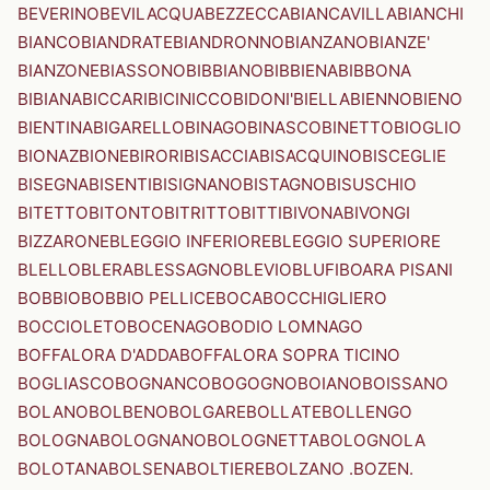
BEVERINO
BEVILACQUA
BEZZECCA
BIANCAVILLA
BIANCHI
BIANCO
BIANDRATE
BIANDRONNO
BIANZANO
BIANZE'
BIANZONE
BIASSONO
BIBBIANO
BIBBIENA
BIBBONA
BIBIANA
BICCARI
BICINICCO
BIDONI'
BIELLA
BIENNO
BIENO
BIENTINA
BIGARELLO
BINAGO
BINASCO
BINETTO
BIOGLIO
BIONAZ
BIONE
BIRORI
BISACCIA
BISACQUINO
BISCEGLIE
BISEGNA
BISENTI
BISIGNANO
BISTAGNO
BISUSCHIO
BITETTO
BITONTO
BITRITTO
BITTI
BIVONA
BIVONGI
BIZZARONE
BLEGGIO INFERIORE
BLEGGIO SUPERIORE
BLELLO
BLERA
BLESSAGNO
BLEVIO
BLUFI
BOARA PISANI
BOBBIO
BOBBIO PELLICE
BOCA
BOCCHIGLIERO
BOCCIOLETO
BOCENAGO
BODIO LOMNAGO
BOFFALORA D'ADDA
BOFFALORA SOPRA TICINO
BOGLIASCO
BOGNANCO
BOGOGNO
BOIANO
BOISSANO
BOLANO
BOLBENO
BOLGARE
BOLLATE
BOLLENGO
BOLOGNA
BOLOGNANO
BOLOGNETTA
BOLOGNOLA
BOLOTANA
BOLSENA
BOLTIERE
BOLZANO .BOZEN.