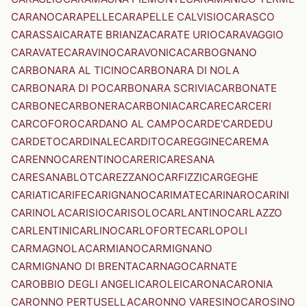
CARANO
CARAPELLE
CARAPELLE CALVISIO
CARASCO
CARASSAI
CARATE BRIANZA
CARATE URIO
CARAVAGGIO
CARAVATE
CARAVINO
CARAVONICA
CARBOGNANO
CARBONARA AL TICINO
CARBONARA DI NOLA
CARBONARA DI PO
CARBONARA SCRIVIA
CARBONATE
CARBONE
CARBONERA
CARBONIA
CARCARE
CARCERI
CARCOFORO
CARDANO AL CAMPO
CARDE'
CARDEDU
CARDETO
CARDINALE
CARDITO
CAREGGINE
CAREMA
CARENNO
CARENTINO
CARERI
CARESANA
CARESANABLOT
CAREZZANO
CARFIZZI
CARGEGHE
CARIATI
CARIFE
CARIGNANO
CARIMATE
CARINARO
CARINI
CARINOLA
CARISIO
CARISOLO
CARLANTINO
CARLAZZO
CARLENTINI
CARLINO
CARLOFORTE
CARLOPOLI
CARMAGNOLA
CARMIANO
CARMIGNANO
CARMIGNANO DI BRENTA
CARNAGO
CARNATE
CAROBBIO DEGLI ANGELI
CAROLEI
CARONA
CARONIA
CARONNO PERTUSELLA
CARONNO VARESINO
CAROSINO