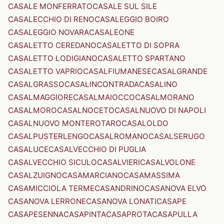
CASALE MONFERRATO
CASALE SUL SILE
CASALECCHIO DI RENO
CASALEGGIO BOIRO
CASALEGGIO NOVARA
CASALEONE
CASALETTO CEREDANO
CASALETTO DI SOPRA
CASALETTO LODIGIANO
CASALETTO SPARTANO
CASALETTO VAPRIO
CASALFIUMANESE
CASALGRANDE
CASALGRASSO
CASALINCONTRADA
CASALINO
CASALMAGGIORE
CASALMAIOCCO
CASALMORANO
CASALMORO
CASALNOCETO
CASALNUOVO DI NAPOLI
CASALNUOVO MONTEROTARO
CASALOLDO
CASALPUSTERLENGO
CASALROMANO
CASALSERUGO
CASALUCE
CASALVECCHIO DI PUGLIA
CASALVECCHIO SICULO
CASALVIERI
CASALVOLONE
CASALZUIGNO
CASAMARCIANO
CASAMASSIMA
CASAMICCIOLA TERME
CASANDRINO
CASANOVA ELVO
CASANOVA LERRONE
CASANOVA LONATI
CASAPE
CASAPESENNA
CASAPINTA
CASAPROTA
CASAPULLA