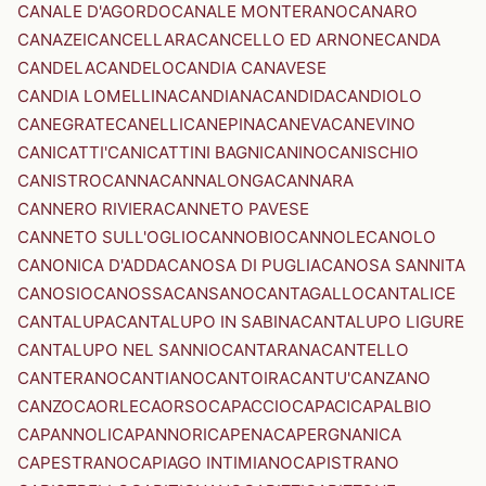
CANALE D'AGORDO
CANALE MONTERANO
CANARO
CANAZEI
CANCELLARA
CANCELLO ED ARNONE
CANDA
CANDELA
CANDELO
CANDIA CANAVESE
CANDIA LOMELLINA
CANDIANA
CANDIDA
CANDIOLO
CANEGRATE
CANELLI
CANEPINA
CANEVA
CANEVINO
CANICATTI'
CANICATTINI BAGNI
CANINO
CANISCHIO
CANISTRO
CANNA
CANNALONGA
CANNARA
CANNERO RIVIERA
CANNETO PAVESE
CANNETO SULL'OGLIO
CANNOBIO
CANNOLE
CANOLO
CANONICA D'ADDA
CANOSA DI PUGLIA
CANOSA SANNITA
CANOSIO
CANOSSA
CANSANO
CANTAGALLO
CANTALICE
CANTALUPA
CANTALUPO IN SABINA
CANTALUPO LIGURE
CANTALUPO NEL SANNIO
CANTARANA
CANTELLO
CANTERANO
CANTIANO
CANTOIRA
CANTU'
CANZANO
CANZO
CAORLE
CAORSO
CAPACCIO
CAPACI
CAPALBIO
CAPANNOLI
CAPANNORI
CAPENA
CAPERGNANICA
CAPESTRANO
CAPIAGO INTIMIANO
CAPISTRANO