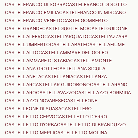
CASTELFRANCO DI SOPRA
CASTELFRANCO DI SOTTO
CASTELFRANCO EMILIA
CASTELFRANCO IN MISCANO
CASTELFRANCO VENETO
CASTELGOMBERTO
CASTELGRANDE
CASTELGUGLIELMO
CASTELGUIDONE
CASTELL'ALFERO
CASTELL'ARQUATO
CASTELL'AZZARA
CASTELL'UMBERTO
CASTELLABATE
CASTELLAFIUME
CASTELLALTO
CASTELLAMMARE DEL GOLFO
CASTELLAMMARE DI STABIA
CASTELLAMONTE
CASTELLANA GROTTE
CASTELLANA SICULA
CASTELLANETA
CASTELLANIA
CASTELLANZA
CASTELLAR
CASTELLAR GUIDOBONO
CASTELLARANO
CASTELLARO
CASTELLAVAZZO
CASTELLAZZO BORMIDA
CASTELLAZZO NOVARESE
CASTELLEONE
CASTELLEONE DI SUASA
CASTELLERO
CASTELLETTO CERVO
CASTELLETTO D'ERRO
CASTELLETTO D'ORBA
CASTELLETTO DI BRANDUZZO
CASTELLETTO MERLI
CASTELLETTO MOLINA