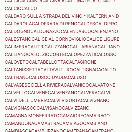
CALCI
CALCIANO
CALCINAIA
CALCINATE
CALCINATO
CALCIO
CALCO
CALDARO SULLA STRADA DEL VINO * KALTERN AN D
CALDAROLA
CALDERARA DI RENO
CALDES
CALDIERO
CALDOGNO
CALDONAZZO
CALENDASCO
CALENZANO
CALESTANO
CALICE AL CORNOVIGLIO
CALICE LIGURE
CALIMERA
CALITRI
CALIZZANO
CALLABIANA
CALLIANO
CALLIANO
CALOLZIOCORTE
CALOPEZZATI
CALOSSO
CALOVETO
CALTABELLOTTA
CALTAGIRONE
CALTANISSETTA
CALTAVUTURO
CALTIGNAGA
CALTO
CALTRANO
CALUSCO D'ADDA
CALUSO
CALVAGESE DELLA RIVIERA
CALVANICO
CALVATONE
CALVELLO
CALVENE
CALVENZANO
CALVERA
CALVI
CALVI DELL'UMBRIA
CALVI RISORTA
CALVIGNANO
CALVIGNASCO
CALVISANO
CALVIZZANO
CAMAGNA MONFERRATO
CAMAIORE
CAMAIRAGO
CAMANDONA
CAMASTRA
CAMBIAGO
CAMBIANO
CAMBIASCA
CAMBURZANO
CAMERANA
CAMERANO