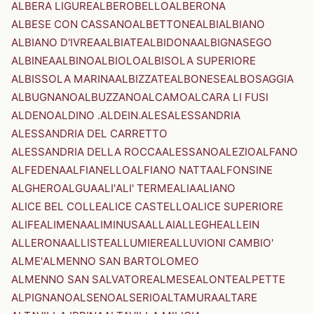
ALBERA LIGURE
ALBEROBELLO
ALBERONA
ALBESE CON CASSANO
ALBETTONE
ALBI
ALBIANO
ALBIANO D'IVREA
ALBIATE
ALBIDONA
ALBIGNASEGO
ALBINEA
ALBINO
ALBIOLO
ALBISOLA SUPERIORE
ALBISSOLA MARINA
ALBIZZATE
ALBONESE
ALBOSAGGIA
ALBUGNANO
ALBUZZANO
ALCAMO
ALCARA LI FUSI
ALDENO
ALDINO .ALDEIN.
ALES
ALESSANDRIA
ALESSANDRIA DEL CARRETTO
ALESSANDRIA DELLA ROCCA
ALESSANO
ALEZIO
ALFANO
ALFEDENA
ALFIANELLO
ALFIANO NATTA
ALFONSINE
ALGHERO
ALGUA
ALI'
ALI' TERME
ALIA
ALIANO
ALICE BEL COLLE
ALICE CASTELLO
ALICE SUPERIORE
ALIFE
ALIMENA
ALIMINUSA
ALLAI
ALLEGHE
ALLEIN
ALLERONA
ALLISTE
ALLUMIERE
ALLUVIONI CAMBIO'
ALME'
ALMENNO SAN BARTOLOMEO
ALMENNO SAN SALVATORE
ALMESE
ALONTE
ALPETTE
ALPIGNANO
ALSENO
ALSERIO
ALTAMURA
ALTARE