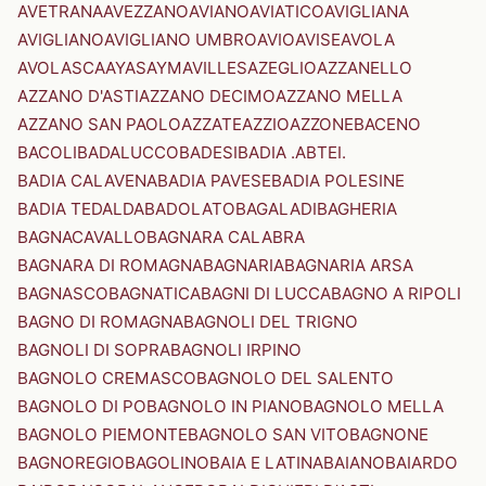
AVETRANA
AVEZZANO
AVIANO
AVIATICO
AVIGLIANA
AVIGLIANO
AVIGLIANO UMBRO
AVIO
AVISE
AVOLA
AVOLASCA
AYAS
AYMAVILLES
AZEGLIO
AZZANELLO
AZZANO D'ASTI
AZZANO DECIMO
AZZANO MELLA
AZZANO SAN PAOLO
AZZATE
AZZIO
AZZONE
BACENO
BACOLI
BADALUCCO
BADESI
BADIA .ABTEI.
BADIA CALAVENA
BADIA PAVESE
BADIA POLESINE
BADIA TEDALDA
BADOLATO
BAGALADI
BAGHERIA
BAGNACAVALLO
BAGNARA CALABRA
BAGNARA DI ROMAGNA
BAGNARIA
BAGNARIA ARSA
BAGNASCO
BAGNATICA
BAGNI DI LUCCA
BAGNO A RIPOLI
BAGNO DI ROMAGNA
BAGNOLI DEL TRIGNO
BAGNOLI DI SOPRA
BAGNOLI IRPINO
BAGNOLO CREMASCO
BAGNOLO DEL SALENTO
BAGNOLO DI PO
BAGNOLO IN PIANO
BAGNOLO MELLA
BAGNOLO PIEMONTE
BAGNOLO SAN VITO
BAGNONE
BAGNOREGIO
BAGOLINO
BAIA E LATINA
BAIANO
BAIARDO