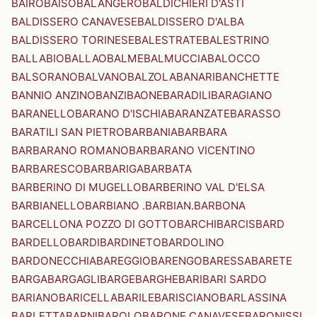
BAIRO
BAISO
BALANGERO
BALDICHIERI D'ASTI
BALDISSERO CANAVESE
BALDISSERO D'ALBA
BALDISSERO TORINESE
BALESTRATE
BALESTRINO
BALLABIO
BALLAO
BALME
BALMUCCIA
BALOCCO
BALSORANO
BALVANO
BALZOLA
BANARI
BANCHETTE
BANNIO ANZINO
BANZI
BAONE
BARADILI
BARAGIANO
BARANELLO
BARANO D'ISCHIA
BARANZATE
BARASSO
BARATILI SAN PIETRO
BARBANIA
BARBARA
BARBARANO ROMANO
BARBARANO VICENTINO
BARBARESCO
BARBARIGA
BARBATA
BARBERINO DI MUGELLO
BARBERINO VAL D'ELSA
BARBIANELLO
BARBIANO .BARBIAN.
BARBONA
BARCELLONA POZZO DI GOTTO
BARCHI
BARCIS
BARD
BARDELLO
BARDI
BARDINETO
BARDOLINO
BARDONECCHIA
BAREGGIO
BARENGO
BARESSA
BARETE
BARGA
BARGAGLI
BARGE
BARGHE
BARI
BARI SARDO
BARIANO
BARICELLA
BARILE
BARISCIANO
BARLASSINA
BARLETTA
BARNI
BAROLO
BARONE CANAVESE
BARONISSI