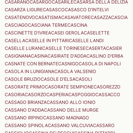
CASARANO
CASARGO
CASARILE
CASARSA DELLA DELIZIA
CASARZA LIGURE
CASASCO
CASASCO D'INTELVI
CASATENOVO
CASATISMA
CASAVATORE
CASAZZA
CASCIA
CASCIAGO
CASCIANA TERME
CASCINA
CASCINETTE D'IVREA
CASEI GEROLA
CASELETTE
CASELLA
CASELLE IN PITTARI
CASELLE LANDI
CASELLE LURANI
CASELLE TORINESE
CASERTA
CASIER
CASIGNANA
CASINA
CASIRATE D'ADDA
CASLINO D'ERBA
CASNATE CON BERNATE
CASNIGO
CASOLA DI NAPOLI
CASOLA IN LUNIGIANA
CASOLA VALSENIO
CASOLE BRUZIO
CASOLE D'ELSA
CASOLI
CASORATE PRIMO
CASORATE SEMPIONE
CASOREZZO
CASORIA
CASORZO
CASPERIA
CASPOGGIO
CASSACCO
CASSAGO BRIANZA
CASSANO ALLO IONIO
CASSANO D'ADDA
CASSANO DELLE MURGE
CASSANO IRPINO
CASSANO MAGNAGO
CASSANO SPINOLA
CASSANO VALCUVIA
CASSARO