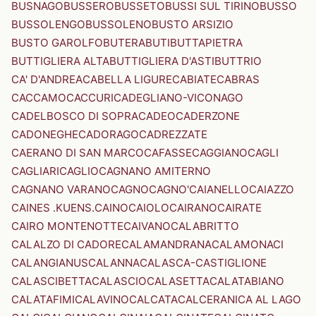
BUSNAGO
BUSSERO
BUSSETO
BUSSI SUL TIRINO
BUSSO
BUSSOLENGO
BUSSOLENO
BUSTO ARSIZIO
BUSTO GAROLFO
BUTERA
BUTI
BUTTAPIETRA
BUTTIGLIERA ALTA
BUTTIGLIERA D'ASTI
BUTTRIO
CA' D'ANDREA
CABELLA LIGURE
CABIATE
CABRAS
CACCAMO
CACCURI
CADEGLIANO-VICONAGO
CADELBOSCO DI SOPRA
CADEO
CADERZONE
CADONEGHE
CADORAGO
CADREZZATE
CAERANO DI SAN MARCO
CAFASSE
CAGGIANO
CAGLI
CAGLIARI
CAGLIO
CAGNANO AMITERNO
CAGNANO VARANO
CAGNO
CAGNO'
CAIANELLO
CAIAZZO
CAINES .KUENS.
CAINO
CAIOLO
CAIRANO
CAIRATE
CAIRO MONTENOTTE
CAIVANO
CALABRITTO
CALALZO DI CADORE
CALAMANDRANA
CALAMONACI
CALANGIANUS
CALANNA
CALASCA-CASTIGLIONE
CALASCIBETTA
CALASCIO
CALASETTA
CALATABIANO
CALATAFIMI
CALAVINO
CALCATA
CALCERANICA AL LAGO