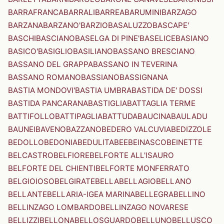
BARRAFRANCA
BARRALI
BARREA
BARUMINI
BARZAGO
BARZANA
BARZANO'
BARZIO
BASALUZZO
BASCAPE'
BASCHI
BASCIANO
BASELGA DI PINE'
BASELICE
BASIANO
BASICO'
BASIGLIO
BASILIANO
BASSANO BRESCIANO
BASSANO DEL GRAPPA
BASSANO IN TEVERINA
BASSANO ROMANO
BASSIANO
BASSIGNANA
BASTIA MONDOVI'
BASTIA UMBRA
BASTIDA DE' DOSSI
BASTIDA PANCARANA
BASTIGLIA
BATTAGLIA TERME
BATTIFOLLO
BATTIPAGLIA
BATTUDA
BAUCINA
BAULADU
BAUNEI
BAVENO
BAZZANO
BEDERO VALCUVIA
BEDIZZOLE
BEDOLLO
BEDONIA
BEDULITA
BEE
BEINASCO
BEINETTE
BELCASTRO
BELFIORE
BELFORTE ALL'ISAURO
BELFORTE DEL CHIENTI
BELFORTE MONFERRATO
BELGIOIOSO
BELGIRATE
BELLA
BELLAGIO
BELLANO
BELLANTE
BELLARIA-IGEA MARINA
BELLEGRA
BELLINO
BELLINZAGO LOMBARDO
BELLINZAGO NOVARESE
BELLIZZI
BELLONA
BELLOSGUARDO
BELLUNO
BELLUSCO