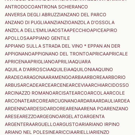
ANTRODOCO
ANTRONA SCHIERANCO
ANVERSA DEGLI ABRUZZI
ANZANO DEL PARCO
ANZANO DI PUGLIA
ANZI
ANZIO
ANZOLA D'OSSOLA
ANZOLA DELL'EMILIA
AOSTA
APECCHIO
APICE
APIRO
APOLLOSA
APPIANO GENTILE
APPIANO SULLA STRADA DEL VINO * EPPAN AN DER
APPIGNANO
APPIGNANO DEL TRONTO
APRICA
APRICALE
APRICENA
APRIGLIANO
APRILIA
AQUARA
AQUILA D'ARROSCIA
AQUILEIA
AQUILONIA
AQUINO
ARADEO
ARAGONA
ARAMENGO
ARBA
ARBOREA
ARBORIO
ARBUS
ARCADE
ARCE
ARCENE
ARCEVIA
ARCHI
ARCIDOSSO
ARCINAZZO ROMANO
ARCISATE
ARCO
ARCOLA
ARCOLE
ARCONATE
ARCORE
ARCUGNANO
ARDARA
ARDAULI
ARDEA
ARDENNO
ARDESIO
ARDORE
ARENA
ARENA PO
ARENZANO
ARESE
AREZZO
ARGEGNO
ARGELATO
ARGENTA
ARGENTERA
ARGUELLO
ARGUSTO
ARI
ARIANO IRPINO
ARIANO NEL POLESINE
ARICCIA
ARIELLI
ARIENZO