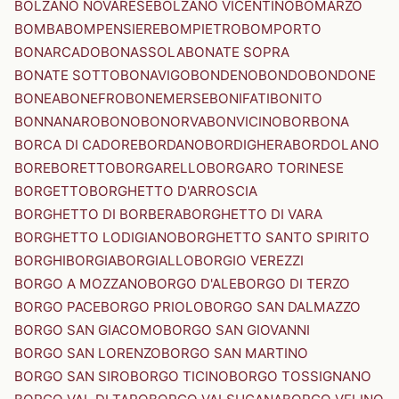
BOLZANO NOVARESE
BOLZANO VICENTINO
BOMARZO
BOMBA
BOMPENSIERE
BOMPIETRO
BOMPORTO
BONARCADO
BONASSOLA
BONATE SOPRA
BONATE SOTTO
BONAVIGO
BONDENO
BONDO
BONDONE
BONEA
BONEFRO
BONEMERSE
BONIFATI
BONITO
BONNANARO
BONO
BONORVA
BONVICINO
BORBONA
BORCA DI CADORE
BORDANO
BORDIGHERA
BORDOLANO
BORE
BORETTO
BORGARELLO
BORGARO TORINESE
BORGETTO
BORGHETTO D'ARROSCIA
BORGHETTO DI BORBERA
BORGHETTO DI VARA
BORGHETTO LODIGIANO
BORGHETTO SANTO SPIRITO
BORGHI
BORGIA
BORGIALLO
BORGIO VEREZZI
BORGO A MOZZANO
BORGO D'ALE
BORGO DI TERZO
BORGO PACE
BORGO PRIOLO
BORGO SAN DALMAZZO
BORGO SAN GIACOMO
BORGO SAN GIOVANNI
BORGO SAN LORENZO
BORGO SAN MARTINO
BORGO SAN SIRO
BORGO TICINO
BORGO TOSSIGNANO