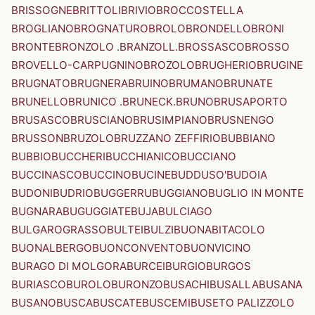
BRISSOGNE
BRITTOLI
BRIVIO
BROCCOSTELLA
BROGLIANO
BROGNATURO
BROLO
BRONDELLO
BRONI
BRONTE
BRONZOLO .BRANZOLL.
BROSSASCO
BROSSO
BROVELLO-CARPUGNINO
BROZOLO
BRUGHERIO
BRUGINE
BRUGNATO
BRUGNERA
BRUINO
BRUMANO
BRUNATE
BRUNELLO
BRUNICO .BRUNECK.
BRUNO
BRUSAPORTO
BRUSASCO
BRUSCIANO
BRUSIMPIANO
BRUSNENGO
BRUSSON
BRUZOLO
BRUZZANO ZEFFIRIO
BUBBIANO
BUBBIO
BUCCHERI
BUCCHIANICO
BUCCIANO
BUCCINASCO
BUCCINO
BUCINE
BUDDUSO'
BUDOIA
BUDONI
BUDRIO
BUGGERRU
BUGGIANO
BUGLIO IN MONTE
BUGNARA
BUGUGGIATE
BUJA
BULCIAGO
BULGAROGRASSO
BULTEI
BULZI
BUONABITACOLO
BUONALBERGO
BUONCONVENTO
BUONVICINO
BURAGO DI MOLGORA
BURCEI
BURGIO
BURGOS
BURIASCO
BUROLO
BURONZO
BUSACHI
BUSALLA
BUSANA
BUSANO
BUSCA
BUSCATE
BUSCEMI
BUSETO PALIZZOLO