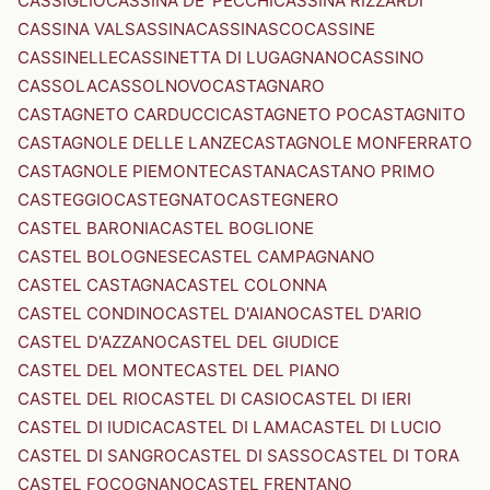
CASSIGLIO
CASSINA DE' PECCHI
CASSINA RIZZARDI
CASSINA VALSASSINA
CASSINASCO
CASSINE
CASSINELLE
CASSINETTA DI LUGAGNANO
CASSINO
CASSOLA
CASSOLNOVO
CASTAGNARO
CASTAGNETO CARDUCCI
CASTAGNETO PO
CASTAGNITO
CASTAGNOLE DELLE LANZE
CASTAGNOLE MONFERRATO
CASTAGNOLE PIEMONTE
CASTANA
CASTANO PRIMO
CASTEGGIO
CASTEGNATO
CASTEGNERO
CASTEL BARONIA
CASTEL BOGLIONE
CASTEL BOLOGNESE
CASTEL CAMPAGNANO
CASTEL CASTAGNA
CASTEL COLONNA
CASTEL CONDINO
CASTEL D'AIANO
CASTEL D'ARIO
CASTEL D'AZZANO
CASTEL DEL GIUDICE
CASTEL DEL MONTE
CASTEL DEL PIANO
CASTEL DEL RIO
CASTEL DI CASIO
CASTEL DI IERI
CASTEL DI IUDICA
CASTEL DI LAMA
CASTEL DI LUCIO
CASTEL DI SANGRO
CASTEL DI SASSO
CASTEL DI TORA
CASTEL FOCOGNANO
CASTEL FRENTANO