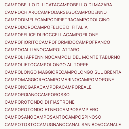
CAMPOBELLO DI LICATA
CAMPOBELLO DI MAZARA
CAMPOCHIARO
CAMPODARSEGO
CAMPODENNO
CAMPODIMELE
CAMPODIPIETRA
CAMPODOLCINO
CAMPODORO
CAMPOFELICE DI FITALIA
CAMPOFELICE DI ROCCELLA
CAMPOFILONE
CAMPOFIORITO
CAMPOFORMIDO
CAMPOFRANCO
CAMPOGALLIANO
CAMPOLATTARO
CAMPOLI APPENNINO
CAMPOLI DEL MONTE TABURNO
CAMPOLIETO
CAMPOLONGO AL TORRE
CAMPOLONGO MAGGIORE
CAMPOLONGO SUL BRENTA
CAMPOMAGGIORE
CAMPOMARINO
CAMPOMORONE
CAMPONOGARA
CAMPORA
CAMPOREALE
CAMPORGIANO
CAMPOROSSO
CAMPOROTONDO DI FIASTRONE
CAMPOROTONDO ETNEO
CAMPOSAMPIERO
CAMPOSANO
CAMPOSANTO
CAMPOSPINOSO
CAMPOTOSTO
CAMUGNANO
CANAL SAN BOVO
CANALE