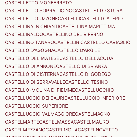
CASTELLETTO MONFERRATO
CASTELLETTO SOPRA TICINO
CASTELLETTO STURA
CASTELLETTO UZZONE
CASTELLI
CASTELLI CALEPIO
CASTELLINA IN CHIANTI
CASTELLINA MARITTIMA
CASTELLINALDO
CASTELLINO DEL BIFERNO
CASTELLINO TANARO
CASTELLIRI
CASTELLO CABIAGLIO
CASTELLO D'AGOGNA
CASTELLO D'ARGILE
CASTELLO DEL MATESE
CASTELLO DELL'ACQUA
CASTELLO DI ANNONE
CASTELLO DI BRIANZA
CASTELLO DI CISTERNA
CASTELLO DI GODEGO
CASTELLO DI SERRAVALLE
CASTELLO TESINO
CASTELLO-MOLINA DI FIEMME
CASTELLUCCHIO
CASTELLUCCIO DEI SAURI
CASTELLUCCIO INFERIORE
CASTELLUCCIO SUPERIORE
CASTELLUCCIO VALMAGGIORE
CASTELMAGNO
CASTELMARTE
CASTELMASSA
CASTELMAURO
CASTELMEZZANO
CASTELMOLA
CASTELNOVETTO