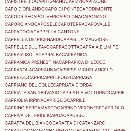
CAPISTRELLO
CAPITIGNANO
CAPIZZI
CAPIZZONE
CAPO D'ORLANDO
CAPO DI PONTE
CAPODIMONTE
CAPODRISE
CAPOLIVERI
CAPOLONA
CAPONAGO
CAPORCIANO
CAPOSELE
CAPOTERRA
CAPOVALLE
CAPPADOCIA
CAPPELLA CANTONE
CAPPELLA DE' PICENARDI
CAPPELLA MAGGIORE
CAPPELLE SUL TAVO
CAPRACOTTA
CAPRAIA E LIMITE
CAPRAIA ISOLA
CAPRALBA
CAPRANICA
CAPRANICA PRENESTINA
CAPRARICA DI LECCE
CAPRAROLA
CAPRAUNA
CAPRESE MICHELANGELO
CAPREZZO
CAPRI
CAPRI LEONE
CAPRIANA
CAPRIANO DEL COLLE
CAPRIATA D'ORBA
CAPRIATE SAN GERVASIO
CAPRIATI A VOLTURNO
CAPRIE
CAPRIGLIA IRPINA
CAPRIGLIO
CAPRILE
CAPRINO BERGAMASCO
CAPRINO VERONESE
CAPRIOLO
CAPRIVA DEL FRIULI
CAPUA
CAPURSO
CARAFFA DEL BIANCO
CARAFFA DI CATANZARO
CARAGLIO
CARAMAGNA PIEMONTE
CARAMANICO TERME