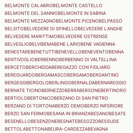
BELMONTE CALABRO
BELMONTE CASTELLO
BELMONTE DEL SANNIO
BELMONTE IN SABINA
BELMONTE MEZZAGNO
BELMONTE PICENO
BELPASSO
BELSITO
BELVEDERE DI SPINELLO
BELVEDERE LANGHE
BELVEDERE MARITTIMO
BELVEDERE OSTRENSE
BELVEGLIO
BELVI
BEMA
BENE LARIO
BENE VAGIENNA
BENESTARE
BENETUTTI
BENEVELLO
BENEVENTO
BENNA
BENTIVOGLIO
BERBENNO
BERBENNO DI VALTELLINA
BERCETO
BERCHIDDA
BEREGAZZO CON FIGLIARO
BEREGUARDO
BERGAMASCO
BERGAMO
BERGANTINO
BERGEGGI
BERGOLO
BERLINGO
BERNALDA
BERNAREGGIO
BERNATE TICINO
BERNEZZO
BERRA
BERSONE
BERTINORO
BERTIOLO
BERTONICO
BERZANO DI SAN PIETRO
BERZANO DI TORTONA
BERZO DEMO
BERZO INFERIORE
BERZO SAN FERMO
BESANA IN BRIANZA
BESANO
BESATE
BESENELLO
BESENZONE
BESNATE
BESOZZO
BESSUDE
BETTOLA
BETTONA
BEURA-CARDEZZA
BEVAGNA