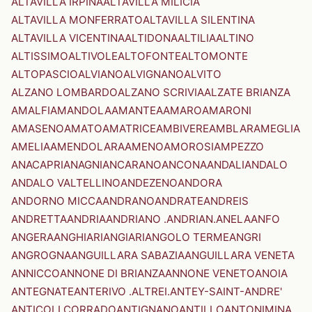
ALTAVILLA IRPINA
ALTAVILLA MILICIA
ALTAVILLA MONFERRATO
ALTAVILLA SILENTINA
ALTAVILLA VICENTINA
ALTIDONA
ALTILIA
ALTINO
ALTISSIMO
ALTIVOLE
ALTOFONTE
ALTOMONTE
ALTOPASCIO
ALVIANO
ALVIGNANO
ALVITO
ALZANO LOMBARDO
ALZANO SCRIVIA
ALZATE BRIANZA
AMALFI
AMANDOLA
AMANTEA
AMARO
AMARONI
AMASENO
AMATO
AMATRICE
AMBIVERE
AMBLAR
AMEGLIA
AMELIA
AMENDOLARA
AMENO
AMOROSI
AMPEZZO
ANACAPRI
ANAGNI
ANCARANO
ANCONA
ANDALI
ANDALO
ANDALO VALTELLINO
ANDEZENO
ANDORA
ANDORNO MICCA
ANDRANO
ANDRATE
ANDREIS
ANDRETTA
ANDRIA
ANDRIANO .ANDRIAN.
ANELA
ANFO
ANGERA
ANGHIARI
ANGIARI
ANGOLO TERME
ANGRI
ANGROGNA
ANGUILLARA SABAZIA
ANGUILLARA VENETA
ANNICCO
ANNONE DI BRIANZA
ANNONE VENETO
ANOIA
ANTEGNATE
ANTERIVO .ALTREI.
ANTEY-SAINT-ANDRE'
ANTICOLI CORRADO
ANTIGNANO
ANTILLO
ANTONIMINA