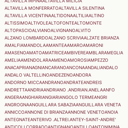
ALTAVILLA IRPINA
ALTAVILLA MILICIA
ALTAVILLA MONFERRATO
ALTAVILLA SILENTINA
ALTAVILLA VICENTINA
ALTIDONA
ALTILIA
ALTINO
ALTISSIMO
ALTIVOLE
ALTOFONTE
ALTOMONTE
ALTOPASCIO
ALVIANO
ALVIGNANO
ALVITO
ALZANO LOMBARDO
ALZANO SCRIVIA
ALZATE BRIANZA
AMALFI
AMANDOLA
AMANTEA
AMARO
AMARONI
AMASENO
AMATO
AMATRICE
AMBIVERE
AMBLAR
AMEGLIA
AMELIA
AMENDOLARA
AMENO
AMOROSI
AMPEZZO
ANACAPRI
ANAGNI
ANCARANO
ANCONA
ANDALI
ANDALO
ANDALO VALTELLINO
ANDEZENO
ANDORA
ANDORNO MICCA
ANDRANO
ANDRATE
ANDREIS
ANDRETTA
ANDRIA
ANDRIANO .ANDRIAN.
ANELA
ANFO
ANGERA
ANGHIARI
ANGIARI
ANGOLO TERME
ANGRI
ANGROGNA
ANGUILLARA SABAZIA
ANGUILLARA VENETA
ANNICCO
ANNONE DI BRIANZA
ANNONE VENETO
ANOIA
ANTEGNATE
ANTERIVO .ALTREI.
ANTEY-SAINT-ANDRE'
ANTICOLI CORRADO
ANTIGNANO
ANTILLO
ANTONIMINA