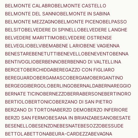
BELMONTE CALABRO
BELMONTE CASTELLO
BELMONTE DEL SANNIO
BELMONTE IN SABINA
BELMONTE MEZZAGNO
BELMONTE PICENO
BELPASSO
BELSITO
BELVEDERE DI SPINELLO
BELVEDERE LANGHE
BELVEDERE MARITTIMO
BELVEDERE OSTRENSE
BELVEGLIO
BELVI
BEMA
BENE LARIO
BENE VAGIENNA
BENESTARE
BENETUTTI
BENEVELLO
BENEVENTO
BENNA
BENTIVOGLIO
BERBENNO
BERBENNO DI VALTELLINA
BERCETO
BERCHIDDA
BEREGAZZO CON FIGLIARO
BEREGUARDO
BERGAMASCO
BERGAMO
BERGANTINO
BERGEGGI
BERGOLO
BERLINGO
BERNALDA
BERNAREGGIO
BERNATE TICINO
BERNEZZO
BERRA
BERSONE
BERTINORO
BERTIOLO
BERTONICO
BERZANO DI SAN PIETRO
BERZANO DI TORTONA
BERZO DEMO
BERZO INFERIORE
BERZO SAN FERMO
BESANA IN BRIANZA
BESANO
BESATE
BESENELLO
BESENZONE
BESNATE
BESOZZO
BESSUDE
BETTOLA
BETTONA
BEURA-CARDEZZA
BEVAGNA