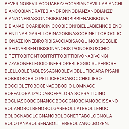
BEVERINO
BEVILACQUA
BEZZECCA
BIANCAVILLA
BIANCHI
BIANCO
BIANDRATE
BIANDRONNO
BIANZANO
BIANZE'
BIANZONE
BIASSONO
BIBBIANO
BIBBIENA
BIBBONA
BIBIANA
BICCARI
BICINICCO
BIDONI'
BIELLA
BIENNO
BIENO
BIENTINA
BIGARELLO
BINAGO
BINASCO
BINETTO
BIOGLIO
BIONAZ
BIONE
BIRORI
BISACCIA
BISACQUINO
BISCEGLIE
BISEGNA
BISENTI
BISIGNANO
BISTAGNO
BISUSCHIO
BITETTO
BITONTO
BITRITTO
BITTI
BIVONA
BIVONGI
BIZZARONE
BLEGGIO INFERIORE
BLEGGIO SUPERIORE
BLELLO
BLERA
BLESSAGNO
BLEVIO
BLUFI
BOARA PISANI
BOBBIO
BOBBIO PELLICE
BOCA
BOCCHIGLIERO
BOCCIOLETO
BOCENAGO
BODIO LOMNAGO
BOFFALORA D'ADDA
BOFFALORA SOPRA TICINO
BOGLIASCO
BOGNANCO
BOGOGNO
BOIANO
BOISSANO
BOLANO
BOLBENO
BOLGARE
BOLLATE
BOLLENGO
BOLOGNA
BOLOGNANO
BOLOGNETTA
BOLOGNOLA
BOLOTANA
BOLSENA
BOLTIERE
BOLZANO .BOZEN.