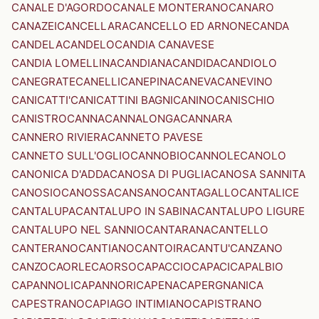
CANALE D'AGORDO
CANALE MONTERANO
CANARO
CANAZEI
CANCELLARA
CANCELLO ED ARNONE
CANDA
CANDELA
CANDELO
CANDIA CANAVESE
CANDIA LOMELLINA
CANDIANA
CANDIDA
CANDIOLO
CANEGRATE
CANELLI
CANEPINA
CANEVA
CANEVINO
CANICATTI'
CANICATTINI BAGNI
CANINO
CANISCHIO
CANISTRO
CANNA
CANNALONGA
CANNARA
CANNERO RIVIERA
CANNETO PAVESE
CANNETO SULL'OGLIO
CANNOBIO
CANNOLE
CANOLO
CANONICA D'ADDA
CANOSA DI PUGLIA
CANOSA SANNITA
CANOSIO
CANOSSA
CANSANO
CANTAGALLO
CANTALICE
CANTALUPA
CANTALUPO IN SABINA
CANTALUPO LIGURE
CANTALUPO NEL SANNIO
CANTARANA
CANTELLO
CANTERANO
CANTIANO
CANTOIRA
CANTU'
CANZANO
CANZO
CAORLE
CAORSO
CAPACCIO
CAPACI
CAPALBIO
CAPANNOLI
CAPANNORI
CAPENA
CAPERGNANICA
CAPESTRANO
CAPIAGO INTIMIANO
CAPISTRANO