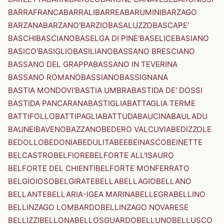
BARRAFRANCA
BARRALI
BARREA
BARUMINI
BARZAGO
BARZANA
BARZANO'
BARZIO
BASALUZZO
BASCAPE'
BASCHI
BASCIANO
BASELGA DI PINE'
BASELICE
BASIANO
BASICO'
BASIGLIO
BASILIANO
BASSANO BRESCIANO
BASSANO DEL GRAPPA
BASSANO IN TEVERINA
BASSANO ROMANO
BASSIANO
BASSIGNANA
BASTIA MONDOVI'
BASTIA UMBRA
BASTIDA DE' DOSSI
BASTIDA PANCARANA
BASTIGLIA
BATTAGLIA TERME
BATTIFOLLO
BATTIPAGLIA
BATTUDA
BAUCINA
BAULADU
BAUNEI
BAVENO
BAZZANO
BEDERO VALCUVIA
BEDIZZOLE
BEDOLLO
BEDONIA
BEDULITA
BEE
BEINASCO
BEINETTE
BELCASTRO
BELFIORE
BELFORTE ALL'ISAURO
BELFORTE DEL CHIENTI
BELFORTE MONFERRATO
BELGIOIOSO
BELGIRATE
BELLA
BELLAGIO
BELLANO
BELLANTE
BELLARIA-IGEA MARINA
BELLEGRA
BELLINO
BELLINZAGO LOMBARDO
BELLINZAGO NOVARESE
BELLIZZI
BELLONA
BELLOSGUARDO
BELLUNO
BELLUSCO