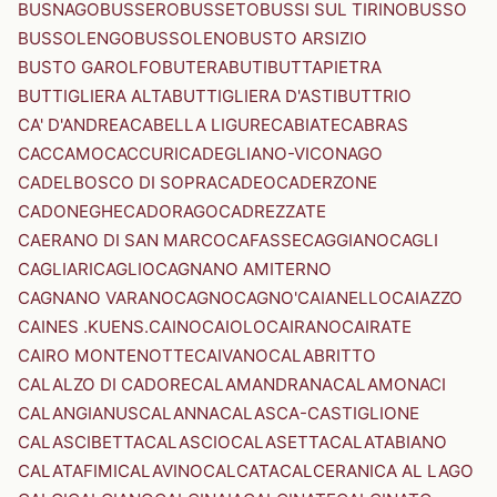
BUSNAGO
BUSSERO
BUSSETO
BUSSI SUL TIRINO
BUSSO
BUSSOLENGO
BUSSOLENO
BUSTO ARSIZIO
BUSTO GAROLFO
BUTERA
BUTI
BUTTAPIETRA
BUTTIGLIERA ALTA
BUTTIGLIERA D'ASTI
BUTTRIO
CA' D'ANDREA
CABELLA LIGURE
CABIATE
CABRAS
CACCAMO
CACCURI
CADEGLIANO-VICONAGO
CADELBOSCO DI SOPRA
CADEO
CADERZONE
CADONEGHE
CADORAGO
CADREZZATE
CAERANO DI SAN MARCO
CAFASSE
CAGGIANO
CAGLI
CAGLIARI
CAGLIO
CAGNANO AMITERNO
CAGNANO VARANO
CAGNO
CAGNO'
CAIANELLO
CAIAZZO
CAINES .KUENS.
CAINO
CAIOLO
CAIRANO
CAIRATE
CAIRO MONTENOTTE
CAIVANO
CALABRITTO
CALALZO DI CADORE
CALAMANDRANA
CALAMONACI
CALANGIANUS
CALANNA
CALASCA-CASTIGLIONE
CALASCIBETTA
CALASCIO
CALASETTA
CALATABIANO
CALATAFIMI
CALAVINO
CALCATA
CALCERANICA AL LAGO