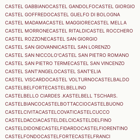
CASTEL GABBIANO
CASTEL GANDOLFO
CASTEL GIORGIO
CASTEL GOFFREDO
CASTEL GUELFO DI BOLOGNA
CASTEL MADAMA
CASTEL MAGGIORE
CASTEL MELLA
CASTEL MORRONE
CASTEL RITALDI
CASTEL ROCCHERO
CASTEL ROZZONE
CASTEL SAN GIORGIO
CASTEL SAN GIOVANNI
CASTEL SAN LORENZO
CASTEL SAN NICCOLO'
CASTEL SAN PIETRO ROMANO
CASTEL SAN PIETRO TERME
CASTEL SAN VINCENZO
CASTEL SANT'ANGELO
CASTEL SANT'ELIA
CASTEL VISCARDO
CASTEL VOLTURNO
CASTELBALDO
CASTELBELFORTE
CASTELBELLINO
CASTELBELLO CIARDES .KASTELBELL TSCHARS.
CASTELBIANCO
CASTELBOTTACCIO
CASTELBUONO
CASTELCIVITA
CASTELCOVATI
CASTELCUCCO
CASTELDACCIA
CASTELDELCI
CASTELDELFINO
CASTELDIDONE
CASTELFIDARDO
CASTELFIORENTINO
CASTELFONDO
CASTELFORTE
CASTELFRANCI