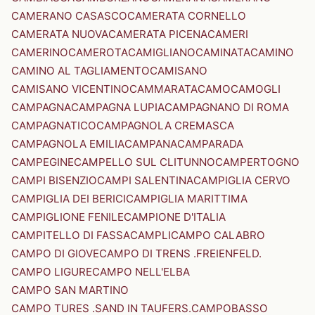
CAMERANO CASASCO
CAMERATA CORNELLO
CAMERATA NUOVA
CAMERATA PICENA
CAMERI
CAMERINO
CAMEROTA
CAMIGLIANO
CAMINATA
CAMINO
CAMINO AL TAGLIAMENTO
CAMISANO
CAMISANO VICENTINO
CAMMARATA
CAMO
CAMOGLI
CAMPAGNA
CAMPAGNA LUPIA
CAMPAGNANO DI ROMA
CAMPAGNATICO
CAMPAGNOLA CREMASCA
CAMPAGNOLA EMILIA
CAMPANA
CAMPARADA
CAMPEGINE
CAMPELLO SUL CLITUNNO
CAMPERTOGNO
CAMPI BISENZIO
CAMPI SALENTINA
CAMPIGLIA CERVO
CAMPIGLIA DEI BERICI
CAMPIGLIA MARITTIMA
CAMPIGLIONE FENILE
CAMPIONE D'ITALIA
CAMPITELLO DI FASSA
CAMPLI
CAMPO CALABRO
CAMPO DI GIOVE
CAMPO DI TRENS .FREIENFELD.
CAMPO LIGURE
CAMPO NELL'ELBA
CAMPO SAN MARTINO
CAMPO TURES .SAND IN TAUFERS.
CAMPOBASSO