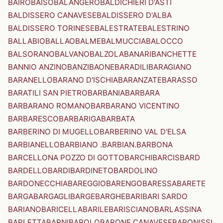
BAIRO
BAISO
BALANGERO
BALDICHIERI D'ASTI
BALDISSERO CANAVESE
BALDISSERO D'ALBA
BALDISSERO TORINESE
BALESTRATE
BALESTRINO
BALLABIO
BALLAO
BALME
BALMUCCIA
BALOCCO
BALSORANO
BALVANO
BALZOLA
BANARI
BANCHETTE
BANNIO ANZINO
BANZI
BAONE
BARADILI
BARAGIANO
BARANELLO
BARANO D'ISCHIA
BARANZATE
BARASSO
BARATILI SAN PIETRO
BARBANIA
BARBARA
BARBARANO ROMANO
BARBARANO VICENTINO
BARBARESCO
BARBARIGA
BARBATA
BARBERINO DI MUGELLO
BARBERINO VAL D'ELSA
BARBIANELLO
BARBIANO .BARBIAN.
BARBONA
BARCELLONA POZZO DI GOTTO
BARCHI
BARCIS
BARD
BARDELLO
BARDI
BARDINETO
BARDOLINO
BARDONECCHIA
BAREGGIO
BARENGO
BARESSA
BARETE
BARGA
BARGAGLI
BARGE
BARGHE
BARI
BARI SARDO
BARIANO
BARICELLA
BARILE
BARISCIANO
BARLASSINA
BARLETTA
BARNI
BAROLO
BARONE CANAVESE
BARONISSI