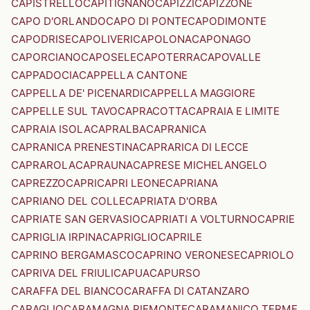
CAPISTRELLO
CAPITIGNANO
CAPIZZI
CAPIZZONE
CAPO D'ORLANDO
CAPO DI PONTE
CAPODIMONTE
CAPODRISE
CAPOLIVERI
CAPOLONA
CAPONAGO
CAPORCIANO
CAPOSELE
CAPOTERRA
CAPOVALLE
CAPPADOCIA
CAPPELLA CANTONE
CAPPELLA DE' PICENARDI
CAPPELLA MAGGIORE
CAPPELLE SUL TAVO
CAPRACOTTA
CAPRAIA E LIMITE
CAPRAIA ISOLA
CAPRALBA
CAPRANICA
CAPRANICA PRENESTINA
CAPRARICA DI LECCE
CAPRAROLA
CAPRAUNA
CAPRESE MICHELANGELO
CAPREZZO
CAPRI
CAPRI LEONE
CAPRIANA
CAPRIANO DEL COLLE
CAPRIATA D'ORBA
CAPRIATE SAN GERVASIO
CAPRIATI A VOLTURNO
CAPRIE
CAPRIGLIA IRPINA
CAPRIGLIO
CAPRILE
CAPRINO BERGAMASCO
CAPRINO VERONESE
CAPRIOLO
CAPRIVA DEL FRIULI
CAPUA
CAPURSO
CARAFFA DEL BIANCO
CARAFFA DI CATANZARO
CARAGLIO
CARAMAGNA PIEMONTE
CARAMANICO TERME