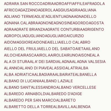
ADRARA SAN ROCCO
ADRIA
ADRO
AFFI
AFFILE
AFRAGOLA
AFRICO
AGAZZANO
AGEROLA
AGGIUS
AGIRA
AGLIANA
AGLIANO TERME
AGLIE'
AGLIENTU
AGNA
AGNADELLO
AGNANA CALABRA
AGNONE
AGNOSINE
AGORDO
AGOSTA
AGRA
AGRATE BRIANZA
AGRATE CONTURBIA
AGRIGENTO
AGROPOLI
AGUGLIANO
AGUGLIARO
AICURZIO
AIDOMAGGIORE
AIDONE
AIELLI
AIELLO CALABRO
AIELLO DEL FRIULI
AIELLO DEL SABATO
AIETA
AILANO
AILOCHE
AIRASCA
AIROLA
AIROLE
AIRUNO
AISONE
ALA
ALA DI STURA
ALA' DEI SARDI
ALAGNA
ALAGNA VALSESIA
ALANNO
ALANO DI PIAVE
ALASSIO
ALATRI
ALBA
ALBA ADRIATICA
ALBAGIARA
ALBAIRATE
ALBANELLA
ALBANO DI LUCANIA
ALBANO LAZIALE
ALBANO SANT'ALESSANDRO
ALBANO VERCELLESE
ALBAREDO ARNABOLDI
ALBAREDO D'ADIGE
ALBAREDO PER SAN MARCO
ALBARETO
ALBARETTO DELLA TORRE
ALBAVILLA
ALBENGA