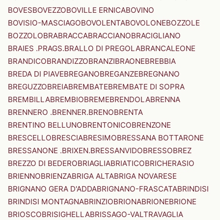
BOVES
BOVEZZO
BOVILLE ERNICA
BOVINO
BOVISIO-MASCIAGO
BOVOLENTA
BOVOLONE
BOZZOLE
BOZZOLO
BRA
BRACCA
BRACCIANO
BRACIGLIANO
BRAIES .PRAGS.
BRALLO DI PREGOLA
BRANCALEONE
BRANDICO
BRANDIZZO
BRANZI
BRAONE
BREBBIA
BREDA DI PIAVE
BREGANO
BREGANZE
BREGNANO
BREGUZZO
BREIA
BREMBATE
BREMBATE DI SOPRA
BREMBILLA
BREMBIO
BREME
BRENDOLA
BRENNA
BRENNERO .BRENNER.
BRENO
BRENTA
BRENTINO BELLUNO
BRENTONICO
BRENZONE
BRESCELLO
BRESCIA
BRESIMO
BRESSANA BOTTARONE
BRESSANONE .BRIXEN.
BRESSANVIDO
BRESSO
BREZ
BREZZO DI BEDERO
BRIAGLIA
BRIATICO
BRICHERASIO
BRIENNO
BRIENZA
BRIGA ALTA
BRIGA NOVARESE
BRIGNANO GERA D'ADDA
BRIGNANO-FRASCATA
BRINDISI
BRINDISI MONTAGNA
BRINZIO
BRIONA
BRIONE
BRIONE
BRIOSCO
BRISIGHELLA
BRISSAGO-VALTRAVAGLIA