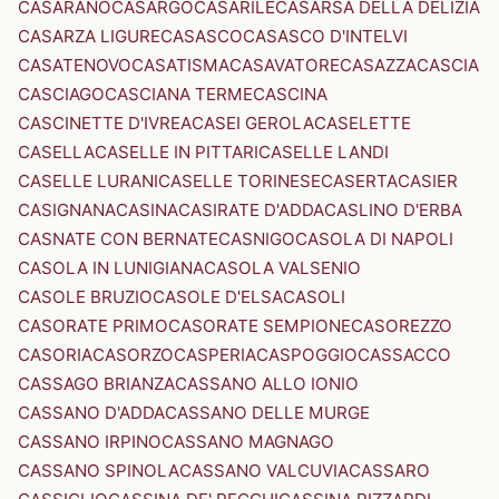
CASARANO
CASARGO
CASARILE
CASARSA DELLA DELIZIA
CASARZA LIGURE
CASASCO
CASASCO D'INTELVI
CASATENOVO
CASATISMA
CASAVATORE
CASAZZA
CASCIA
CASCIAGO
CASCIANA TERME
CASCINA
CASCINETTE D'IVREA
CASEI GEROLA
CASELETTE
CASELLA
CASELLE IN PITTARI
CASELLE LANDI
CASELLE LURANI
CASELLE TORINESE
CASERTA
CASIER
CASIGNANA
CASINA
CASIRATE D'ADDA
CASLINO D'ERBA
CASNATE CON BERNATE
CASNIGO
CASOLA DI NAPOLI
CASOLA IN LUNIGIANA
CASOLA VALSENIO
CASOLE BRUZIO
CASOLE D'ELSA
CASOLI
CASORATE PRIMO
CASORATE SEMPIONE
CASOREZZO
CASORIA
CASORZO
CASPERIA
CASPOGGIO
CASSACCO
CASSAGO BRIANZA
CASSANO ALLO IONIO
CASSANO D'ADDA
CASSANO DELLE MURGE
CASSANO IRPINO
CASSANO MAGNAGO
CASSANO SPINOLA
CASSANO VALCUVIA
CASSARO