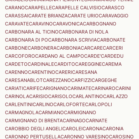
CARANO
CARAPELLE
CARAPELLE CALVISIO
CARASCO
CARASSAI
CARATE BRIANZA
CARATE URIO
CARAVAGGIO
CARAVATE
CARAVINO
CARAVONICA
CARBOGNANO
CARBONARA AL TICINO
CARBONARA DI NOLA
CARBONARA DI PO
CARBONARA SCRIVIA
CARBONATE
CARBONE
CARBONERA
CARBONIA
CARCARE
CARCERI
CARCOFORO
CARDANO AL CAMPO
CARDE'
CARDEDU
CARDETO
CARDINALE
CARDITO
CAREGGINE
CAREMA
CARENNO
CARENTINO
CARERI
CARESANA
CARESANABLOT
CAREZZANO
CARFIZZI
CARGEGHE
CARIATI
CARIFE
CARIGNANO
CARIMATE
CARINARO
CARINI
CARINOLA
CARISIO
CARISOLO
CARLANTINO
CARLAZZO
CARLENTINI
CARLINO
CARLOFORTE
CARLOPOLI
CARMAGNOLA
CARMIANO
CARMIGNANO
CARMIGNANO DI BRENTA
CARNAGO
CARNATE
CAROBBIO DEGLI ANGELI
CAROLEI
CARONA
CARONIA
CARONNO PERTUSELLA
CARONNO VARESINO
CAROSINO