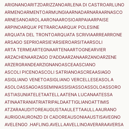
ARIGNANO
ARITZO
ARIZZANO
ARLENA DI CASTRO
ARLUNO
ARMENO
ARMENTO
ARMUNGIA
ARNAD
ARNARA
ARNASCO
ARNESANO
AROLA
ARONA
AROSIO
ARPAIA
ARPAISE
ARPINO
ARQUA' PETRARCA
ARQUA' POLESINE
ARQUATA DEL TRONTO
ARQUATA SCRIVIA
ARRE
ARRONE
ARSAGO SEPRIO
ARSIE'
ARSIERO
ARSITA
ARSOLI
ARTA TERME
ARTEGNA
ARTENA
ARTOGNE
ARVIER
ARZACHENA
ARZAGO D'ADDA
ARZANA
ARZANO
ARZENE
ARZERGRANDE
ARZIGNANO
ASCEA
ASCIANO
ASCOLI PICENO
ASCOLI SATRIANO
ASCREA
ASIAGO
ASIGLIANO VENETO
ASIGLIANO VERCELLESE
ASOLA
ASOLO
ASSAGO
ASSEMINI
ASSISI
ASSO
ASSOLO
ASSORO
ASTI
ASUNI
ATELETA
ATELLA
ATENA LUCANA
ATESSA
ATINA
ATRANI
ATRI
ATRIPALDA
ATTIGLIANO
ATTIMIS
ATZARA
AUDITORE
AUGUSTA
AULETTA
AULLA
AURANO
AURIGO
AURONZO DI CADORE
AUSONIA
AUSTIS
AVEGNO
AVELENGO .HAFLING.
AVELLA
AVELLINO
AVERARA
AVERSA