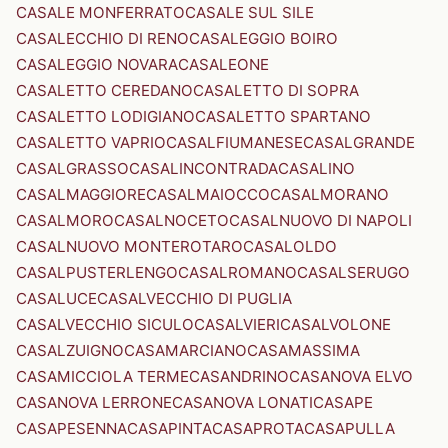
CASALE MONFERRATO
CASALE SUL SILE
CASALECCHIO DI RENO
CASALEGGIO BOIRO
CASALEGGIO NOVARA
CASALEONE
CASALETTO CEREDANO
CASALETTO DI SOPRA
CASALETTO LODIGIANO
CASALETTO SPARTANO
CASALETTO VAPRIO
CASALFIUMANESE
CASALGRANDE
CASALGRASSO
CASALINCONTRADA
CASALINO
CASALMAGGIORE
CASALMAIOCCO
CASALMORANO
CASALMORO
CASALNOCETO
CASALNUOVO DI NAPOLI
CASALNUOVO MONTEROTARO
CASALOLDO
CASALPUSTERLENGO
CASALROMANO
CASALSERUGO
CASALUCE
CASALVECCHIO DI PUGLIA
CASALVECCHIO SICULO
CASALVIERI
CASALVOLONE
CASALZUIGNO
CASAMARCIANO
CASAMASSIMA
CASAMICCIOLA TERME
CASANDRINO
CASANOVA ELVO
CASANOVA LERRONE
CASANOVA LONATI
CASAPE
CASAPESENNA
CASAPINTA
CASAPROTA
CASAPULLA