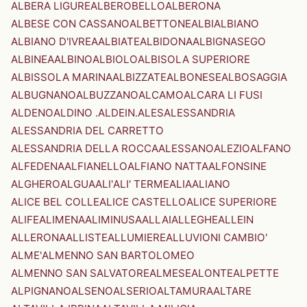
ALBERA LIGURE
ALBEROBELLO
ALBERONA
ALBESE CON CASSANO
ALBETTONE
ALBI
ALBIANO
ALBIANO D'IVREA
ALBIATE
ALBIDONA
ALBIGNASEGO
ALBINEA
ALBINO
ALBIOLO
ALBISOLA SUPERIORE
ALBISSOLA MARINA
ALBIZZATE
ALBONESE
ALBOSAGGIA
ALBUGNANO
ALBUZZANO
ALCAMO
ALCARA LI FUSI
ALDENO
ALDINO .ALDEIN.
ALES
ALESSANDRIA
ALESSANDRIA DEL CARRETTO
ALESSANDRIA DELLA ROCCA
ALESSANO
ALEZIO
ALFANO
ALFEDENA
ALFIANELLO
ALFIANO NATTA
ALFONSINE
ALGHERO
ALGUA
ALI'
ALI' TERME
ALIA
ALIANO
ALICE BEL COLLE
ALICE CASTELLO
ALICE SUPERIORE
ALIFE
ALIMENA
ALIMINUSA
ALLAI
ALLEGHE
ALLEIN
ALLERONA
ALLISTE
ALLUMIERE
ALLUVIONI CAMBIO'
ALME'
ALMENNO SAN BARTOLOMEO
ALMENNO SAN SALVATORE
ALMESE
ALONTE
ALPETTE
ALPIGNANO
ALSENO
ALSERIO
ALTAMURA
ALTARE