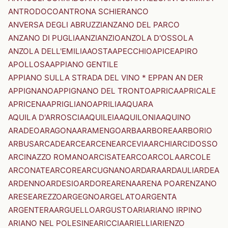
ANTRODOCO
ANTRONA SCHIERANCO
ANVERSA DEGLI ABRUZZI
ANZANO DEL PARCO
ANZANO DI PUGLIA
ANZI
ANZIO
ANZOLA D'OSSOLA
ANZOLA DELL'EMILIA
AOSTA
APECCHIO
APICE
APIRO
APOLLOSA
APPIANO GENTILE
APPIANO SULLA STRADA DEL VINO * EPPAN AN DER
APPIGNANO
APPIGNANO DEL TRONTO
APRICA
APRICALE
APRICENA
APRIGLIANO
APRILIA
AQUARA
AQUILA D'ARROSCIA
AQUILEIA
AQUILONIA
AQUINO
ARADEO
ARAGONA
ARAMENGO
ARBA
ARBOREA
ARBORIO
ARBUS
ARCADE
ARCE
ARCENE
ARCEVIA
ARCHI
ARCIDOSSO
ARCINAZZO ROMANO
ARCISATE
ARCO
ARCOLA
ARCOLE
ARCONATE
ARCORE
ARCUGNANO
ARDARA
ARDAULI
ARDEA
ARDENNO
ARDESIO
ARDORE
ARENA
ARENA PO
ARENZANO
ARESE
AREZZO
ARGEGNO
ARGELATO
ARGENTA
ARGENTERA
ARGUELLO
ARGUSTO
ARI
ARIANO IRPINO
ARIANO NEL POLESINE
ARICCIA
ARIELLI
ARIENZO