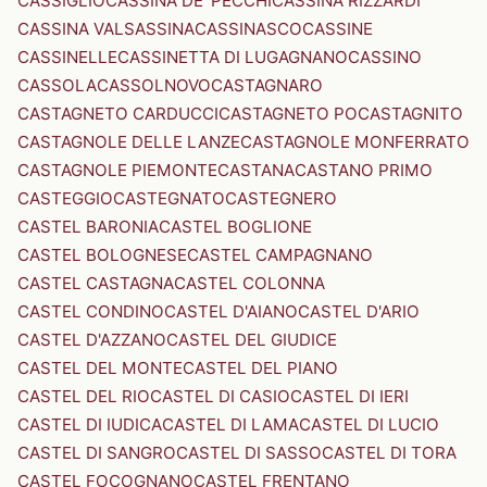
CASSIGLIO
CASSINA DE' PECCHI
CASSINA RIZZARDI
CASSINA VALSASSINA
CASSINASCO
CASSINE
CASSINELLE
CASSINETTA DI LUGAGNANO
CASSINO
CASSOLA
CASSOLNOVO
CASTAGNARO
CASTAGNETO CARDUCCI
CASTAGNETO PO
CASTAGNITO
CASTAGNOLE DELLE LANZE
CASTAGNOLE MONFERRATO
CASTAGNOLE PIEMONTE
CASTANA
CASTANO PRIMO
CASTEGGIO
CASTEGNATO
CASTEGNERO
CASTEL BARONIA
CASTEL BOGLIONE
CASTEL BOLOGNESE
CASTEL CAMPAGNANO
CASTEL CASTAGNA
CASTEL COLONNA
CASTEL CONDINO
CASTEL D'AIANO
CASTEL D'ARIO
CASTEL D'AZZANO
CASTEL DEL GIUDICE
CASTEL DEL MONTE
CASTEL DEL PIANO
CASTEL DEL RIO
CASTEL DI CASIO
CASTEL DI IERI
CASTEL DI IUDICA
CASTEL DI LAMA
CASTEL DI LUCIO
CASTEL DI SANGRO
CASTEL DI SASSO
CASTEL DI TORA
CASTEL FOCOGNANO
CASTEL FRENTANO