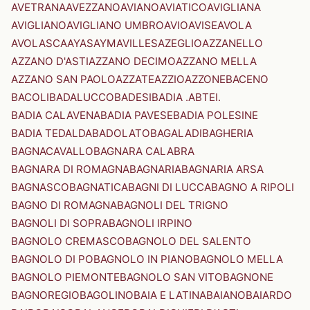
AVETRANA
AVEZZANO
AVIANO
AVIATICO
AVIGLIANA
AVIGLIANO
AVIGLIANO UMBRO
AVIO
AVISE
AVOLA
AVOLASCA
AYAS
AYMAVILLES
AZEGLIO
AZZANELLO
AZZANO D'ASTI
AZZANO DECIMO
AZZANO MELLA
AZZANO SAN PAOLO
AZZATE
AZZIO
AZZONE
BACENO
BACOLI
BADALUCCO
BADESI
BADIA .ABTEI.
BADIA CALAVENA
BADIA PAVESE
BADIA POLESINE
BADIA TEDALDA
BADOLATO
BAGALADI
BAGHERIA
BAGNACAVALLO
BAGNARA CALABRA
BAGNARA DI ROMAGNA
BAGNARIA
BAGNARIA ARSA
BAGNASCO
BAGNATICA
BAGNI DI LUCCA
BAGNO A RIPOLI
BAGNO DI ROMAGNA
BAGNOLI DEL TRIGNO
BAGNOLI DI SOPRA
BAGNOLI IRPINO
BAGNOLO CREMASCO
BAGNOLO DEL SALENTO
BAGNOLO DI PO
BAGNOLO IN PIANO
BAGNOLO MELLA
BAGNOLO PIEMONTE
BAGNOLO SAN VITO
BAGNONE
BAGNOREGIO
BAGOLINO
BAIA E LATINA
BAIANO
BAIARDO