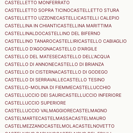
CASTELLETTO MONFERRATO
CASTELLETTO SOPRA TICINO
CASTELLETTO STURA
CASTELLETTO UZZONE
CASTELLI
CASTELLI CALEPIO
CASTELLINA IN CHIANTI
CASTELLINA MARITTIMA
CASTELLINALDO
CASTELLINO DEL BIFERNO
CASTELLINO TANARO
CASTELLIRI
CASTELLO CABIAGLIO
CASTELLO D'AGOGNA
CASTELLO D'ARGILE
CASTELLO DEL MATESE
CASTELLO DELL'ACQUA
CASTELLO DI ANNONE
CASTELLO DI BRIANZA
CASTELLO DI CISTERNA
CASTELLO DI GODEGO
CASTELLO DI SERRAVALLE
CASTELLO TESINO
CASTELLO-MOLINA DI FIEMME
CASTELLUCCHIO
CASTELLUCCIO DEI SAURI
CASTELLUCCIO INFERIORE
CASTELLUCCIO SUPERIORE
CASTELLUCCIO VALMAGGIORE
CASTELMAGNO
CASTELMARTE
CASTELMASSA
CASTELMAURO
CASTELMEZZANO
CASTELMOLA
CASTELNOVETTO