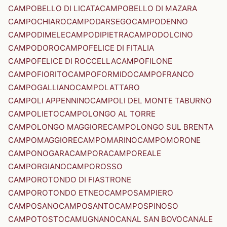
CAMPOBELLO DI LICATA
CAMPOBELLO DI MAZARA
CAMPOCHIARO
CAMPODARSEGO
CAMPODENNO
CAMPODIMELE
CAMPODIPIETRA
CAMPODOLCINO
CAMPODORO
CAMPOFELICE DI FITALIA
CAMPOFELICE DI ROCCELLA
CAMPOFILONE
CAMPOFIORITO
CAMPOFORMIDO
CAMPOFRANCO
CAMPOGALLIANO
CAMPOLATTARO
CAMPOLI APPENNINO
CAMPOLI DEL MONTE TABURNO
CAMPOLIETO
CAMPOLONGO AL TORRE
CAMPOLONGO MAGGIORE
CAMPOLONGO SUL BRENTA
CAMPOMAGGIORE
CAMPOMARINO
CAMPOMORONE
CAMPONOGARA
CAMPORA
CAMPOREALE
CAMPORGIANO
CAMPOROSSO
CAMPOROTONDO DI FIASTRONE
CAMPOROTONDO ETNEO
CAMPOSAMPIERO
CAMPOSANO
CAMPOSANTO
CAMPOSPINOSO
CAMPOTOSTO
CAMUGNANO
CANAL SAN BOVO
CANALE