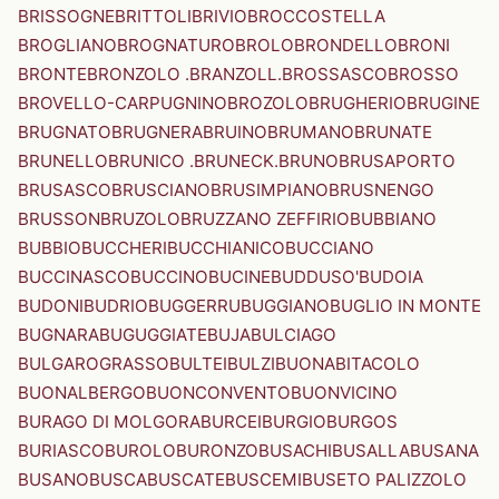
BRISSOGNE
BRITTOLI
BRIVIO
BROCCOSTELLA
BROGLIANO
BROGNATURO
BROLO
BRONDELLO
BRONI
BRONTE
BRONZOLO .BRANZOLL.
BROSSASCO
BROSSO
BROVELLO-CARPUGNINO
BROZOLO
BRUGHERIO
BRUGINE
BRUGNATO
BRUGNERA
BRUINO
BRUMANO
BRUNATE
BRUNELLO
BRUNICO .BRUNECK.
BRUNO
BRUSAPORTO
BRUSASCO
BRUSCIANO
BRUSIMPIANO
BRUSNENGO
BRUSSON
BRUZOLO
BRUZZANO ZEFFIRIO
BUBBIANO
BUBBIO
BUCCHERI
BUCCHIANICO
BUCCIANO
BUCCINASCO
BUCCINO
BUCINE
BUDDUSO'
BUDOIA
BUDONI
BUDRIO
BUGGERRU
BUGGIANO
BUGLIO IN MONTE
BUGNARA
BUGUGGIATE
BUJA
BULCIAGO
BULGAROGRASSO
BULTEI
BULZI
BUONABITACOLO
BUONALBERGO
BUONCONVENTO
BUONVICINO
BURAGO DI MOLGORA
BURCEI
BURGIO
BURGOS
BURIASCO
BUROLO
BURONZO
BUSACHI
BUSALLA
BUSANA
BUSANO
BUSCA
BUSCATE
BUSCEMI
BUSETO PALIZZOLO