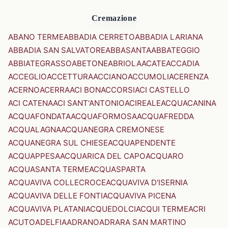
Cremazione
ABANO TERME
ABBADIA CERRETO
ABBADIA LARIANA
ABBADIA SAN SALVATORE
ABBASANTA
ABBATEGGIO
ABBIATEGRASSO
ABETONE
ABRIOLA
ACATE
ACCADIA
ACCEGLIO
ACCETTURA
ACCIANO
ACCUMOLI
ACERENZA
ACERNO
ACERRA
ACI BONACCORSI
ACI CASTELLO
ACI CATENA
ACI SANT'ANTONIO
ACIREALE
ACQUACANINA
ACQUAFONDATA
ACQUAFORMOSA
ACQUAFREDDA
ACQUALAGNA
ACQUANEGRA CREMONESE
ACQUANEGRA SUL CHIESE
ACQUAPENDENTE
ACQUAPPESA
ACQUARICA DEL CAPO
ACQUARO
ACQUASANTA TERME
ACQUASPARTA
ACQUAVIVA COLLECROCE
ACQUAVIVA D'ISERNIA
ACQUAVIVA DELLE FONTI
ACQUAVIVA PICENA
ACQUAVIVA PLATANI
ACQUEDOLCI
ACQUI TERME
ACRI
ACUTO
ADELFIA
ADRANO
ADRARA SAN MARTINO