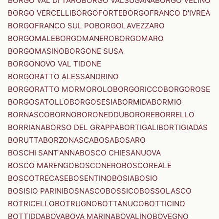
BORGO VAL DI TARO
BORGO VALSUGANA
BORGO VELINO
BORGO VERCELLI
BORGOFORTE
BORGOFRANCO D'IVREA
BORGOFRANCO SUL PO
BORGOLAVEZZARO
BORGOMALE
BORGOMANERO
BORGOMARO
BORGOMASINO
BORGONE SUSA
BORGONOVO VAL TIDONE
BORGORATTO ALESSANDRINO
BORGORATTO MORMOROLO
BORGORICCO
BORGOROSE
BORGOSATOLLO
BORGOSESIA
BORMIDA
BORMIO
BORNASCO
BORNO
BORONEDDU
BORORE
BORRELLO
BORRIANA
BORSO DEL GRAPPA
BORTIGALI
BORTIGIADAS
BORUTTA
BORZONASCA
BOSA
BOSARO
BOSCHI SANT'ANNA
BOSCO CHIESANUOVA
BOSCO MARENGO
BOSCONERO
BOSCOREALE
BOSCOTRECASE
BOSENTINO
BOSIA
BOSIO
BOSISIO PARINI
BOSNASCO
BOSSICO
BOSSOLASCO
BOTRICELLO
BOTRUGNO
BOTTANUCO
BOTTICINO
BOTTIDDA
BOVA
BOVA MARINA
BOVALINO
BOVEGNO