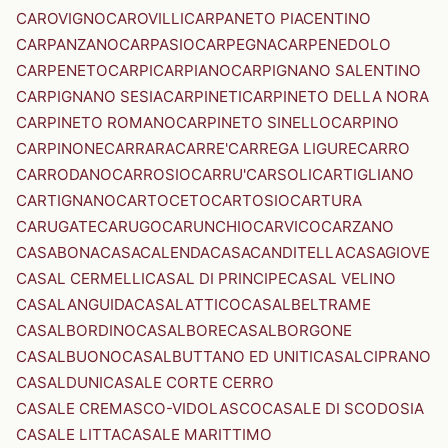
CAROVIGNO
CAROVILLI
CARPANETO PIACENTINO
CARPANZANO
CARPASIO
CARPEGNA
CARPENEDOLO
CARPENETO
CARPI
CARPIANO
CARPIGNANO SALENTINO
CARPIGNANO SESIA
CARPINETI
CARPINETO DELLA NORA
CARPINETO ROMANO
CARPINETO SINELLO
CARPINO
CARPINONE
CARRARA
CARRE'
CARREGA LIGURE
CARRO
CARRODANO
CARROSIO
CARRU'
CARSOLI
CARTIGLIANO
CARTIGNANO
CARTOCETO
CARTOSIO
CARTURA
CARUGATE
CARUGO
CARUNCHIO
CARVICO
CARZANO
CASABONA
CASACALENDA
CASACANDITELLA
CASAGIOVE
CASAL CERMELLI
CASAL DI PRINCIPE
CASAL VELINO
CASALANGUIDA
CASALATTICO
CASALBELTRAME
CASALBORDINO
CASALBORE
CASALBORGONE
CASALBUONO
CASALBUTTANO ED UNITI
CASALCIPRANO
CASALDUNI
CASALE CORTE CERRO
CASALE CREMASCO-VIDOLASCO
CASALE DI SCODOSIA
CASALE LITTA
CASALE MARITTIMO