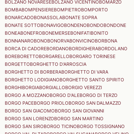
BOLZANO NOVARESE
BOLZANO VICENTINO
BOMARZO
BOMBA
BOMPENSIERE
BOMPIETRO
BOMPORTO
BONARCADO
BONASSOLA
BONATE SOPRA
BONATE SOTTO
BONAVIGO
BONDENO
BONDO
BONDONE
BONEA
BONEFRO
BONEMERSE
BONIFATI
BONITO
BONNANARO
BONO
BONORVA
BONVICINO
BORBONA
BORCA DI CADORE
BORDANO
BORDIGHERA
BORDOLANO
BORE
BORETTO
BORGARELLO
BORGARO TORINESE
BORGETTO
BORGHETTO D'ARROSCIA
BORGHETTO DI BORBERA
BORGHETTO DI VARA
BORGHETTO LODIGIANO
BORGHETTO SANTO SPIRITO
BORGHI
BORGIA
BORGIALLO
BORGIO VEREZZI
BORGO A MOZZANO
BORGO D'ALE
BORGO DI TERZO
BORGO PACE
BORGO PRIOLO
BORGO SAN DALMAZZO
BORGO SAN GIACOMO
BORGO SAN GIOVANNI
BORGO SAN LORENZO
BORGO SAN MARTINO
BORGO SAN SIRO
BORGO TICINO
BORGO TOSSIGNANO