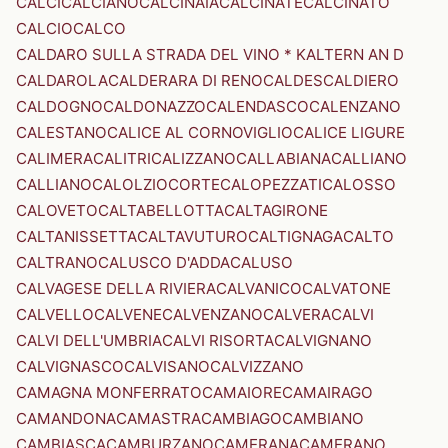
CALCI
CALCIANO
CALCINAIA
CALCINATE
CALCINATO
CALCIO
CALCO
CALDARO SULLA STRADA DEL VINO * KALTERN AN D
CALDAROLA
CALDERARA DI RENO
CALDES
CALDIERO
CALDOGNO
CALDONAZZO
CALENDASCO
CALENZANO
CALESTANO
CALICE AL CORNOVIGLIO
CALICE LIGURE
CALIMERA
CALITRI
CALIZZANO
CALLABIANA
CALLIANO
CALLIANO
CALOLZIOCORTE
CALOPEZZATI
CALOSSO
CALOVETO
CALTABELLOTTA
CALTAGIRONE
CALTANISSETTA
CALTAVUTURO
CALTIGNAGA
CALTO
CALTRANO
CALUSCO D'ADDA
CALUSO
CALVAGESE DELLA RIVIERA
CALVANICO
CALVATONE
CALVELLO
CALVENE
CALVENZANO
CALVERA
CALVI
CALVI DELL'UMBRIA
CALVI RISORTA
CALVIGNANO
CALVIGNASCO
CALVISANO
CALVIZZANO
CAMAGNA MONFERRATO
CAMAIORE
CAMAIRAGO
CAMANDONA
CAMASTRA
CAMBIAGO
CAMBIANO
CAMBIASCA
CAMBURZANO
CAMERANA
CAMERANO