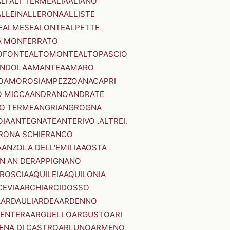
LI'
ALI' TERME
ALIA
ALIANO
ALLEIN
ALLERONA
ALLISTE
E
ALMESE
ALONTE
ALPETTE
A MONFERRATO
OFONTE
ALTOMONTE
ALTOPASCIO
NDOLA
AMANTEA
AMARO
O
AMOROSI
AMPEZZO
ANACAPRI
 MICCA
ANDRANO
ANDRATE
O TERME
ANGRI
ANGROGNA
OIA
ANTEGNATE
ANTERIVO .ALTREI.
RONA SCHIERANCO
A
ANZOLA DELL'EMILIA
AOSTA
N AN DER
APPIGNANO
RROSCIA
AQUILEIA
AQUILONIA
CEVIA
ARCHI
ARCIDOSSO
A
ARDAULI
ARDEA
ARDENNO
ENTERA
ARGUELLO
ARGUSTO
ARI
ENA DI CASTRO
ARLUNO
ARMENO