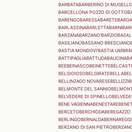
BARBATA
BARBERINO DI MUGELL
BARCELLONA POZZO DI GOTTO
B
BARENGO
BARESSA
BARETE
BARG
BARLASSINA
BARLETTA
BARNI
BAR
BARZANA
BARZANO'
BARZIO
BASAL
BASILIANO
BASSANO BRESCIANO
BASTIA MONDOVI'
BASTIA UMBRA
BATTIPAGLIA
BATTUDA
BAUCINA
B
BEE
BEINASCO
BEINETTE
BELCAST
BELGIOIOSO
BELGIRATE
BELLA
BEL
BELLINZAGO NOVARESE
BELLIZZI
B
BELMONTE DEL SANNIO
BELMONT
BELVEDERE DI SPINELLO
BELVEDE
BENE VAGIENNA
BENESTARE
BENE
BERCETO
BERCHIDDA
BEREGAZZO 
BERLINGO
BERNALDA
BERNAREGG
BERZANO DI SAN PIETRO
BERZANO