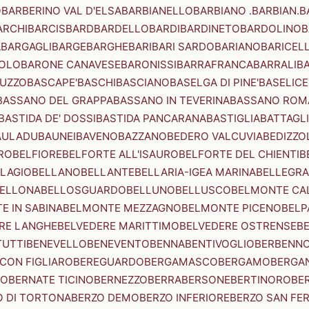
O
BARBERINO VAL D'ELSA
BARBIANELLO
BARBIANO .BARBIAN.
B
ARCHI
BARCIS
BARD
BARDELLO
BARDI
BARDINETO
BARDOLINO
B
A
BARGAGLI
BARGE
BARGHE
BARI
BARI SARDO
BARIANO
BARICEL
OLO
BARONE CANAVESE
BARONISSI
BARRAFRANCA
BARRALI
B
UZZO
BASCAPE'
BASCHI
BASCIANO
BASELGA DI PINE'
BASELICE
BASSANO DEL GRAPPA
BASSANO IN TEVERINA
BASSANO ROM
BASTIDA DE' DOSSI
BASTIDA PANCARANA
BASTIGLIA
BATTAGL
AULADU
BAUNEI
BAVENO
BAZZANO
BEDERO VALCUVIA
BEDIZZO
RO
BELFIORE
BELFORTE ALL'ISAURO
BELFORTE DEL CHIENTI
B
LAGIO
BELLANO
BELLANTE
BELLARIA-IGEA MARINA
BELLEGRA
ELLONA
BELLOSGUARDO
BELLUNO
BELLUSCO
BELMONTE CA
E IN SABINA
BELMONTE MEZZAGNO
BELMONTE PICENO
BELP
RE LANGHE
BELVEDERE MARITTIMO
BELVEDERE OSTRENSE
B
TUTTI
BENEVELLO
BENEVENTO
BENNA
BENTIVOGLIO
BERBENN
CON FIGLIARO
BEREGUARDO
BERGAMASCO
BERGAMO
BERGA
IO
BERNATE TICINO
BERNEZZO
BERRA
BERSONE
BERTINORO
BE
 DI TORTONA
BERZO DEMO
BERZO INFERIORE
BERZO SAN FE