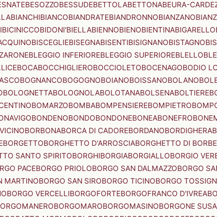
ESNATE
BESOZZO
BESSUDE
BETTOLA
BETTONA
BEURA-CARDE
LLA
BIANCHI
BIANCO
BIANDRATE
BIANDRONNO
BIANZANO
BIANZ
I
BICINICCO
BIDONI'
BIELLA
BIENNO
BIENO
BIENTINA
BIGARELLO
ACQUINO
BISCEGLIE
BISEGNA
BISENTI
BISIGNANO
BISTAGNO
BI
ZZARONE
BLEGGIO INFERIORE
BLEGGIO SUPERIORE
BLELLO
BL
LICE
BOCA
BOCCHIGLIERO
BOCCIOLETO
BOCENAGO
BODIO L
IASCO
BOGNANCO
BOGOGNO
BOIANO
BOISSANO
BOLANO
BOL
O
BOLOGNETTA
BOLOGNOLA
BOLOTANA
BOLSENA
BOLTIERE
B
CENTINO
BOMARZO
BOMBA
BOMPENSIERE
BOMPIETRO
BOMP
ONAVIGO
BONDENO
BONDO
BONDONE
BONEA
BONEFRO
BONE
VICINO
BORBONA
BORCA DI CADORE
BORDANO
BORDIGHERA
E
BORGETTO
BORGHETTO D'ARROSCIA
BORGHETTO DI BORB
TO SANTO SPIRITO
BORGHI
BORGIA
BORGIALLO
BORGIO VERE
RGO PACE
BORGO PRIOLO
BORGO SAN DALMAZZO
BORGO SA
N MARTINO
BORGO SAN SIRO
BORGO TICINO
BORGO TOSSIG
NO
BORGO VERCELLI
BORGOFORTE
BORGOFRANCO D'IVREA
BO
BORGOMANERO
BORGOMARO
BORGOMASINO
BORGONE SUSA