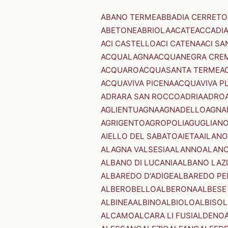
ABANO TERME
ABBADIA CERRETO
ABETONE
ABRIOLA
ACATE
ACCADI
ACI CASTELLO
ACI CATENA
ACI SA
ACQUALAGNA
ACQUANEGRA CRE
ACQUARO
ACQUASANTA TERME
A
ACQUAVIVA PICENA
ACQUAVIVA P
ADRARA SAN ROCCO
ADRIA
ADRO
AGLIENTU
AGNA
AGNADELLO
AGNA
AGRIGENTO
AGROPOLI
AGUGLIAN
AIELLO DEL SABATO
AIETA
AILANO
ALAGNA VALSESIA
ALANNO
ALANO
ALBANO DI LUCANIA
ALBANO LAZ
ALBAREDO D'ADIGE
ALBAREDO PE
ALBEROBELLO
ALBERONA
ALBESE
ALBINEA
ALBINO
ALBIOLO
ALBISOL
ALCAMO
ALCARA LI FUSI
ALDENO