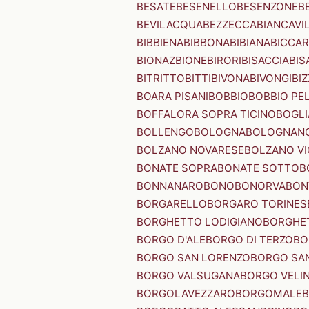
BESATE
BESENELLO
BESENZONE
B
BEVILACQUA
BEZZECCA
BIANCAVI
BIBBIENA
BIBBONA
BIBIANA
BICCAR
BIONAZ
BIONE
BIRORI
BISACCIA
BIS
BITRITTO
BITTI
BIVONA
BIVONGI
BI
BOARA PISANI
BOBBIO
BOBBIO PEL
BOFFALORA SOPRA TICINO
BOGL
BOLLENGO
BOLOGNA
BOLOGNAN
BOLZANO NOVARESE
BOLZANO VI
BONATE SOPRA
BONATE SOTTO
B
BONNANARO
BONO
BONORVA
BON
BORGARELLO
BORGARO TORINES
BORGHETTO LODIGIANO
BORGHET
BORGO D'ALE
BORGO DI TERZO
BO
BORGO SAN LORENZO
BORGO SA
BORGO VALSUGANA
BORGO VELI
BORGOLAVEZZARO
BORGOMALE