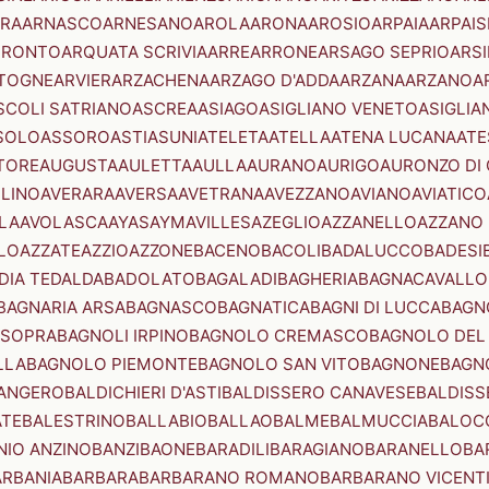
RA
ARNASCO
ARNESANO
AROLA
ARONA
AROSIO
ARPAIA
ARPAIS
TRONTO
ARQUATA SCRIVIA
ARRE
ARRONE
ARSAGO SEPRIO
ARSI
TOGNE
ARVIER
ARZACHENA
ARZAGO D'ADDA
ARZANA
ARZANO
A
SCOLI SATRIANO
ASCREA
ASIAGO
ASIGLIANO VENETO
ASIGLIA
SOLO
ASSORO
ASTI
ASUNI
ATELETA
ATELLA
ATENA LUCANA
ATE
TORE
AUGUSTA
AULETTA
AULLA
AURANO
AURIGO
AURONZO DI
LLINO
AVERARA
AVERSA
AVETRANA
AVEZZANO
AVIANO
AVIATICO
LA
AVOLASCA
AYAS
AYMAVILLES
AZEGLIO
AZZANELLO
AZZANO 
LO
AZZATE
AZZIO
AZZONE
BACENO
BACOLI
BADALUCCO
BADESI
DIA TEDALDA
BADOLATO
BAGALADI
BAGHERIA
BAGNACAVALLO
BAGNARIA ARSA
BAGNASCO
BAGNATICA
BAGNI DI LUCCA
BAGNO
 SOPRA
BAGNOLI IRPINO
BAGNOLO CREMASCO
BAGNOLO DEL
LLA
BAGNOLO PIEMONTE
BAGNOLO SAN VITO
BAGNONE
BAGN
ANGERO
BALDICHIERI D'ASTI
BALDISSERO CANAVESE
BALDISS
ATE
BALESTRINO
BALLABIO
BALLAO
BALME
BALMUCCIA
BALOC
NIO ANZINO
BANZI
BAONE
BARADILI
BARAGIANO
BARANELLO
BA
ARBANIA
BARBARA
BARBARANO ROMANO
BARBARANO VICENT