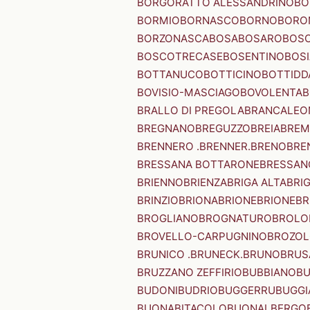
BORGORATTO ALESSANDRINO
BO
BORMIO
BORNASCO
BORNO
BORO
BORZONASCA
BOSA
BOSARO
BOSC
BOSCOTRECASE
BOSENTINO
BOSI
BOTTANUCO
BOTTICINO
BOTTIDD
BOVISIO-MASCIAGO
BOVOLENTA
B
BRALLO DI PREGOLA
BRANCALEO
BREGNANO
BREGUZZO
BREIA
BREM
BRENNERO .BRENNER.
BRENO
BRE
BRESSANA BOTTARONE
BRESSANO
BRIENNO
BRIENZA
BRIGA ALTA
BRI
BRINZIO
BRIONA
BRIONE
BRIONE
BR
BROGLIANO
BROGNATURO
BROLO
BROVELLO-CARPUGNINO
BROZO
BRUNICO .BRUNECK.
BRUNO
BRUS
BRUZZANO ZEFFIRIO
BUBBIANO
BU
BUDONI
BUDRIO
BUGGERRU
BUGGI
BUONABITACOLO
BUONALBERGO