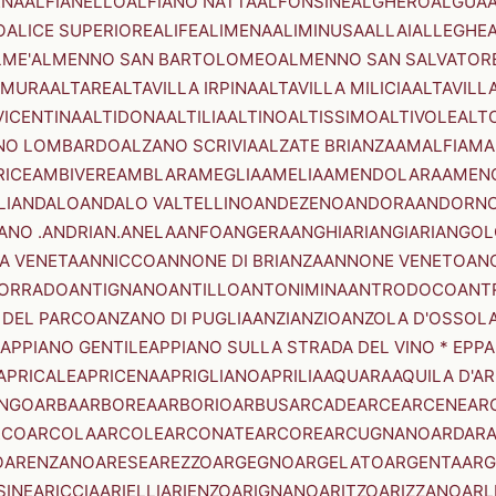
ENA
ALFIANELLO
ALFIANO NATTA
ALFONSINE
ALGHERO
ALGUA
A
O
ALICE SUPERIORE
ALIFE
ALIMENA
ALIMINUSA
ALLAI
ALLEGHE
LME'
ALMENNO SAN BARTOLOMEO
ALMENNO SAN SALVATOR
AMURA
ALTARE
ALTAVILLA IRPINA
ALTAVILLA MILICIA
ALTAVILL
VICENTINA
ALTIDONA
ALTILIA
ALTINO
ALTISSIMO
ALTIVOLE
ALT
NO LOMBARDO
ALZANO SCRIVIA
ALZATE BRIANZA
AMALFI
AMA
RICE
AMBIVERE
AMBLAR
AMEGLIA
AMELIA
AMENDOLARA
AMEN
LI
ANDALO
ANDALO VALTELLINO
ANDEZENO
ANDORA
ANDORNO
ANO .ANDRIAN.
ANELA
ANFO
ANGERA
ANGHIARI
ANGIARI
ANGOL
A VENETA
ANNICCO
ANNONE DI BRIANZA
ANNONE VENETO
AN
CORRADO
ANTIGNANO
ANTILLO
ANTONIMINA
ANTRODOCO
ANT
 DEL PARCO
ANZANO DI PUGLIA
ANZI
ANZIO
ANZOLA D'OSSOL
APPIANO GENTILE
APPIANO SULLA STRADA DEL VINO * EPPA
APRICALE
APRICENA
APRIGLIANO
APRILIA
AQUARA
AQUILA D'A
NGO
ARBA
ARBOREA
ARBORIO
ARBUS
ARCADE
ARCE
ARCENE
AR
RCO
ARCOLA
ARCOLE
ARCONATE
ARCORE
ARCUGNANO
ARDAR
O
ARENZANO
ARESE
AREZZO
ARGEGNO
ARGELATO
ARGENTA
ARG
SINE
ARICCIA
ARIELLI
ARIENZO
ARIGNANO
ARITZO
ARIZZANO
ARL