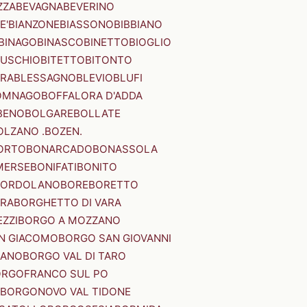
ZZA
BEVAGNA
BEVERINO
E'
BIANZONE
BIASSONO
BIBBIANO
BINAGO
BINASCO
BINETTO
BIOGLIO
SUSCHIO
BITETTO
BITONTO
ERA
BLESSAGNO
BLEVIO
BLUFI
OMNAGO
BOFFALORA D'ADDA
BENO
BOLGARE
BOLLATE
OLZANO .BOZEN.
ORTO
BONARCADO
BONASSOLA
MERSE
BONIFATI
BONITO
BORDOLANO
BORE
BORETTO
ERA
BORGHETTO DI VARA
ZZI
BORGO A MOZZANO
N GIACOMO
BORGO SAN GIOVANNI
NANO
BORGO VAL DI TARO
RGOFRANCO SUL PO
BORGONOVO VAL TIDONE