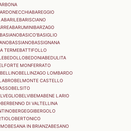
ARBONA
ARDONECCHIA
BAREGGIO
LA
BARILE
BARISCIANO
ARREA
BARUMINI
BARZAGO
BASIANO
BASICO'
BASIGLIO
ANO
BASSIANO
BASSIGNANA
IA TERME
BATTIFOLLO
LE
BEDOLLO
BEDONIA
BEDULITA
ELFORTE MONFERRATO
BELLINO
BELLINZAGO LOMBARDO
LABRO
BELMONTE CASTELLO
ASSO
BELSITO
ELVEGLIO
BELVI
BEMA
BENE LARIO
O
BERBENNO DI VALTELLINA
NTINO
BERGEGGI
BERGOLO
RTIOLO
BERTONICO
RMO
BESANA IN BRIANZA
BESANO