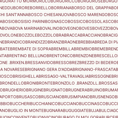
RGORATTO MORMOROLO
BORGORICCO
BORGOROSE
BORGO
NEDDU
BORORE
BORRELLO
BORRIANA
BORSO DEL GRAPPA
BO
HI SANT'ANNA
BOSCO CHIESANUOVA
BOSCO MARENGO
BOS
A
BOSIO
BOSISIO PARINI
BOSNASCO
BOSSICO
BOSSOLASCO
B
A
BOVA
BOVA MARINA
BOVALINO
BOVEGNO
BOVES
BOVEZZO
BOV
OVOLONE
BOZZOLE
BOZZOLO
BRA
BRACCA
BRACCIANO
BRACIG
NE
BRANDICO
BRANDIZZO
BRANZI
BRAONE
BREBBIA
BREDA DI P
BATE
BREMBATE DI SOPRA
BREMBILLA
BREMBIO
BREME
BREN
NTA
BRENTINO BELLUNO
BRENTONICO
BRENZONE
BRESCELLO
NE .BRIXEN.
BRESSANVIDO
BRESSO
BREZ
BREZZO DI BEDERO
GA NOVARESE
BRIGNANO GERA D'ADDA
BRIGNANO-FRASCATA
B
IOSCO
BRISIGHELLA
BRISSAGO-VALTRAVAGLIA
BRISSOGNE
BR
BRONDELLO
BRONI
BRONTE
BRONZOLO .BRANZOLL.
BROSSA
LO
BRUGHERIO
BRUGINE
BRUGNATO
BRUGNERA
BRUINO
BRUMA
APORTO
BRUSASCO
BRUSCIANO
BRUSIMPIANO
BRUSNENGO
B
BBIO
BUCCHERI
BUCCHIANICO
BUCCIANO
BUCCINASCO
BUCC
ANO
BUGLIO IN MONTE
BUGNARA
BUGUGGIATE
BUJA
BULCIAG
BUONCONVENTO
BUONVICINO
BURAGO DI MOLGORA
BURCEI