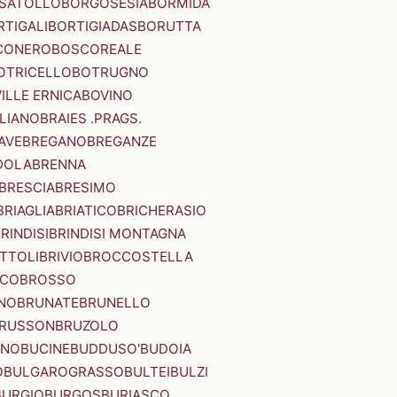
SATOLLO
BORGOSESIA
BORMIDA
RTIGALI
BORTIGIADAS
BORUTTA
CONERO
BOSCOREALE
OTRICELLO
BOTRUGNO
ILLE ERNICA
BOVINO
LIANO
BRAIES .PRAGS.
IAVE
BREGANO
BREGANZE
DOLA
BRENNA
BRESCIA
BRESIMO
BRIAGLIA
BRIATICO
BRICHERASIO
RINDISI
BRINDISI MONTAGNA
ITTOLI
BRIVIO
BROCCOSTELLA
SCO
BROSSO
NO
BRUNATE
BRUNELLO
RUSSON
BRUZOLO
INO
BUCINE
BUDDUSO'
BUDOIA
O
BULGAROGRASSO
BULTEI
BULZI
BURGIO
BURGOS
BURIASCO