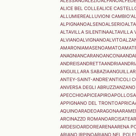
ALESSANO
ALEZIO
ALFANO
ALFED
ALICE BEL COLLE
ALICE CASTELL
ALLUMIERE
ALLUVIONI CAMBIO'
A
ALPIGNANO
ALSENO
ALSERIO
ALT
ALTAVILLA SILENTINA
ALTAVILLA 
ALVIANO
ALVIGNANO
ALVITO
ALZA
AMARONI
AMASENO
AMATO
AMAT
ANAGNI
ANCARANO
ANCONA
ANDA
ANDREIS
ANDRETTA
ANDRIA
ANDRI
ANGUILLARA SABAZIA
ANGUILLAR
ANTEY-SAINT-ANDRE'
ANTICOLI 
ANVERSA DEGLI ABRUZZI
ANZANO
APECCHIO
APICE
APIRO
APOLLOSA
APPIGNANO DEL TRONTO
APRICA
AQUINO
ARADEO
ARAGONA
ARAME
ARCINAZZO ROMANO
ARCISATE
A
ARDESIO
ARDORE
ARENA
ARENA P
ARIANO IRPINO
ARIANO NEL POLE