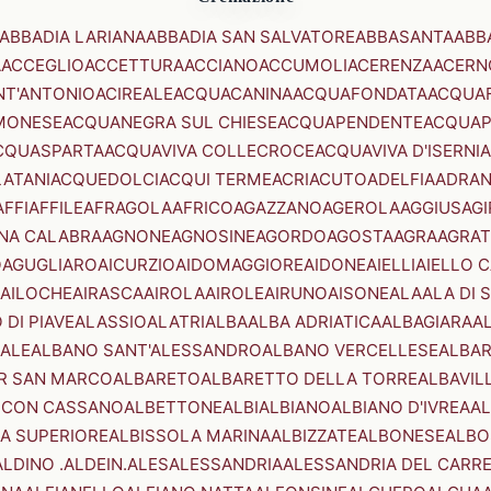
ABBADIA LARIANA
ABBADIA SAN SALVATORE
ABBASANTA
ABB
A
ACCEGLIO
ACCETTURA
ACCIANO
ACCUMOLI
ACERENZA
ACERN
NT'ANTONIO
ACIREALE
ACQUACANINA
ACQUAFONDATA
ACQUA
MONESE
ACQUANEGRA SUL CHIESE
ACQUAPENDENTE
ACQUAP
CQUASPARTA
ACQUAVIVA COLLECROCE
ACQUAVIVA D'ISERNIA
LATANI
ACQUEDOLCI
ACQUI TERME
ACRI
ACUTO
ADELFIA
ADRA
AFFI
AFFILE
AFRAGOLA
AFRICO
AGAZZANO
AGEROLA
AGGIUS
AGI
NA CALABRA
AGNONE
AGNOSINE
AGORDO
AGOSTA
AGRA
AGRAT
O
AGUGLIARO
AICURZIO
AIDOMAGGIORE
AIDONE
AIELLI
AIELLO 
AILOCHE
AIRASCA
AIROLA
AIROLE
AIRUNO
AISONE
ALA
ALA DI 
 DI PIAVE
ALASSIO
ALATRI
ALBA
ALBA ADRIATICA
ALBAGIARA
A
IALE
ALBANO SANT'ALESSANDRO
ALBANO VERCELLESE
ALBAR
R SAN MARCO
ALBARETO
ALBARETTO DELLA TORRE
ALBAVIL
 CON CASSANO
ALBETTONE
ALBI
ALBIANO
ALBIANO D'IVREA
AL
A SUPERIORE
ALBISSOLA MARINA
ALBIZZATE
ALBONESE
ALBO
ALDINO .ALDEIN.
ALES
ALESSANDRIA
ALESSANDRIA DEL CARR