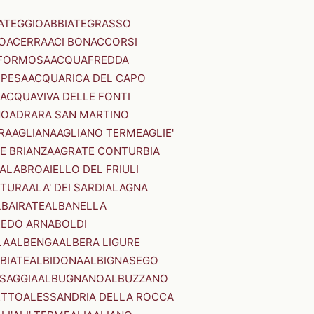
ATEGGIO
ABBIATEGRASSO
O
ACERRA
ACI BONACCORSI
FORMOSA
ACQUAFREDDA
PESA
ACQUARICA DEL CAPO
ACQUAVIVA DELLE FONTI
NO
ADRARA SAN MARTINO
RA
AGLIANA
AGLIANO TERME
AGLIE'
E BRIANZA
AGRATE CONTURBIA
CALABRO
AIELLO DEL FRIULI
STURA
ALA' DEI SARDI
ALAGNA
LBAIRATE
ALBANELLA
EDO ARNABOLDI
LA
ALBENGA
ALBERA LIGURE
BIATE
ALBIDONA
ALBIGNASEGO
SAGGIA
ALBUGNANO
ALBUZZANO
ETTO
ALESSANDRIA DELLA ROCCA