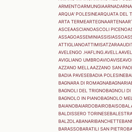
ARMENTO
ARMUNGIA
ARNAD
ARNA
ARQUA' POLESINE
ARQUATA DEL 
ARTA TERME
ARTEGNA
ARTENA
AR
ASCEA
ASCIANO
ASCOLI PICENO
A
ASSAGO
ASSEMINI
ASSISI
ASSO
AS
ATTIGLIANO
ATTIMIS
ATZARA
AUDI
AVELENGO .HAFLING.
AVELLA
AVE
AVIGLIANO UMBRO
AVIO
AVISE
AVO
AZZANO MELLA
AZZANO SAN PAO
BADIA PAVESE
BADIA POLESINE
BA
BAGNARA DI ROMAGNA
BAGNARIA
BAGNOLI DEL TRIGNO
BAGNOLI DI
BAGNOLO IN PIANO
BAGNOLO ME
BAIANO
BAIARDO
BAIRO
BAISO
BAL
BALDISSERO TORINESE
BALESTR
BALZOLA
BANARI
BANCHETTE
BAN
BARASSO
BARATILI SAN PIETRO
B