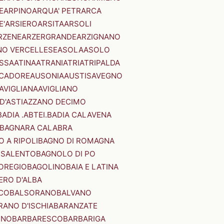
E
ARPINO
ARQUA' PETRARCA
E'
ARSIERO
ARSITA
ARSOLI
RZENE
ARZERGRANDE
ARZIGNANO
NO VERCELLESE
ASOLA
ASOLO
SSA
ATINA
ATRANI
ATRI
ATRIPALDA
 CADORE
AUSONIA
AUSTIS
AVEGNO
AVIGLIANA
AVIGLIANO
D'ASTI
AZZANO DECIMO
BADIA .ABTEI.
BADIA CALAVENA
BAGNARA CALABRA
 A RIPOLI
BAGNO DI ROMAGNA
 SALENTO
BAGNOLO DI PO
OREGIO
BAGOLINO
BAIA E LATINA
ERO D'ALBA
CO
BALSORANO
BALVANO
RANO D'ISCHIA
BARANZATE
INO
BARBARESCO
BARBARIGA