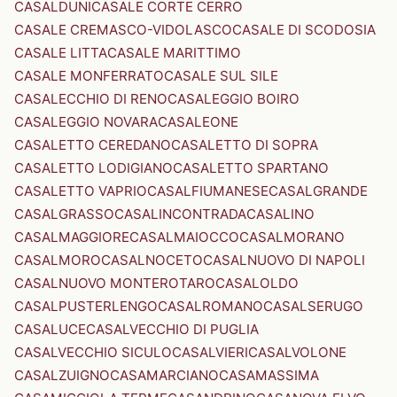
CASALDUNI
CASALE CORTE CERRO
CASALE CREMASCO-VIDOLASCO
CASALE DI SCODOSIA
CASALE LITTA
CASALE MARITTIMO
CASALE MONFERRATO
CASALE SUL SILE
CASALECCHIO DI RENO
CASALEGGIO BOIRO
CASALEGGIO NOVARA
CASALEONE
CASALETTO CEREDANO
CASALETTO DI SOPRA
CASALETTO LODIGIANO
CASALETTO SPARTANO
CASALETTO VAPRIO
CASALFIUMANESE
CASALGRANDE
CASALGRASSO
CASALINCONTRADA
CASALINO
CASALMAGGIORE
CASALMAIOCCO
CASALMORANO
CASALMORO
CASALNOCETO
CASALNUOVO DI NAPOLI
CASALNUOVO MONTEROTARO
CASALOLDO
CASALPUSTERLENGO
CASALROMANO
CASALSERUGO
CASALUCE
CASALVECCHIO DI PUGLIA
CASALVECCHIO SICULO
CASALVIERI
CASALVOLONE
CASALZUIGNO
CASAMARCIANO
CASAMASSIMA