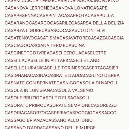
CASAMICCIOLA TERME
CASANDRINO
CASANOVA ELVO
CASANOVA LERRONE
CASANOVA LONATI
CASAPE
CASAPESENNA
CASAPINTA
CASAPROTA
CASAPULLA
CASARANO
CASARGO
CASARILE
CASARSA DELLA DELIZIA
CASARZA LIGURE
CASASCO
CASASCO D'INTELVI
CASATENOVO
CASATISMA
CASAVATORE
CASAZZA
CASCIA
CASCIAGO
CASCIANA TERME
CASCINA
CASCINETTE D'IVREA
CASEI GEROLA
CASELETTE
CASELLA
CASELLE IN PITTARI
CASELLE LANDI
CASELLE LURANI
CASELLE TORINESE
CASERTA
CASIER
CASIGNANA
CASINA
CASIRATE D'ADDA
CASLINO D'ERBA
CASNATE CON BERNATE
CASNIGO
CASOLA DI NAPOLI
CASOLA IN LUNIGIANA
CASOLA VALSENIO
CASOLE BRUZIO
CASOLE D'ELSA
CASOLI
CASORATE PRIMO
CASORATE SEMPIONE
CASOREZZO
CASORIA
CASORZO
CASPERIA
CASPOGGIO
CASSACCO
CASSAGO BRIANZA
CASSANO ALLO IONIO
CASSANO D'ADDA
CASSANO DELLE MURGE