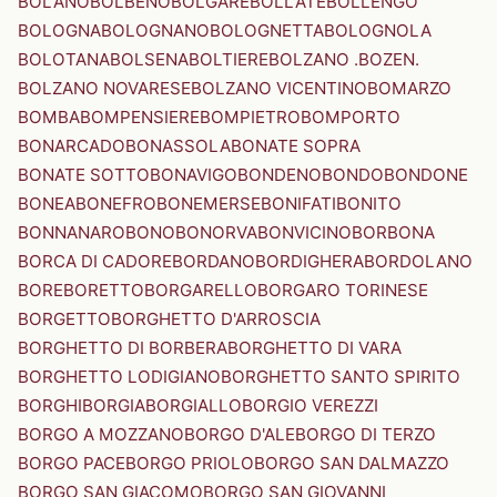
BOLANO
BOLBENO
BOLGARE
BOLLATE
BOLLENGO
BOLOGNA
BOLOGNANO
BOLOGNETTA
BOLOGNOLA
BOLOTANA
BOLSENA
BOLTIERE
BOLZANO .BOZEN.
BOLZANO NOVARESE
BOLZANO VICENTINO
BOMARZO
BOMBA
BOMPENSIERE
BOMPIETRO
BOMPORTO
BONARCADO
BONASSOLA
BONATE SOPRA
BONATE SOTTO
BONAVIGO
BONDENO
BONDO
BONDONE
BONEA
BONEFRO
BONEMERSE
BONIFATI
BONITO
BONNANARO
BONO
BONORVA
BONVICINO
BORBONA
BORCA DI CADORE
BORDANO
BORDIGHERA
BORDOLANO
BORE
BORETTO
BORGARELLO
BORGARO TORINESE
BORGETTO
BORGHETTO D'ARROSCIA
BORGHETTO DI BORBERA
BORGHETTO DI VARA
BORGHETTO LODIGIANO
BORGHETTO SANTO SPIRITO
BORGHI
BORGIA
BORGIALLO
BORGIO VEREZZI
BORGO A MOZZANO
BORGO D'ALE
BORGO DI TERZO
BORGO PACE
BORGO PRIOLO
BORGO SAN DALMAZZO
BORGO SAN GIACOMO
BORGO SAN GIOVANNI