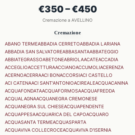
€350 – €450
Cremazione a AVELLINO
Cremazione
ABANO TERME
ABBADIA CERRETO
ABBADIA LARIANA
ABBADIA SAN SALVATORE
ABBASANTA
ABBATEGGIO
ABBIATEGRASSO
ABETONE
ABRIOLA
ACATE
ACCADIA
ACCEGLIO
ACCETTURA
ACCIANO
ACCUMOLI
ACERENZA
ACERNO
ACERRA
ACI BONACCORSI
ACI CASTELLO
ACI CATENA
ACI SANT'ANTONIO
ACIREALE
ACQUACANINA
ACQUAFONDATA
ACQUAFORMOSA
ACQUAFREDDA
ACQUALAGNA
ACQUANEGRA CREMONESE
ACQUANEGRA SUL CHIESE
ACQUAPENDENTE
ACQUAPPESA
ACQUARICA DEL CAPO
ACQUARO
ACQUASANTA TERME
ACQUASPARTA
ACQUAVIVA COLLECROCE
ACQUAVIVA D'ISERNIA