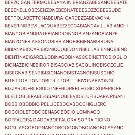
BERZO SAN FERMO
BESANA IN BRIANZA
BESANO
BESATE
BESENELLO
BESENZONE
BESNATE
BESOZZO
BESSUDE
BETTOLA
BETTONA
BEURA-CARDEZZA
BEVAGNA
BEVERINO
BEVILACQUA
BEZZECCA
BIANCAVILLA
BIANCHI
BIANCO
BIANDRATE
BIANDRONNO
BIANZANO
BIANZE'
BIANZONE
BIASSONO
BIBBIANO
BIBBIENA
BIBBONA
BIBIANA
BICCARI
BICINICCO
BIDONI'
BIELLA
BIENNO
BIENO
BIENTINA
BIGARELLO
BINAGO
BINASCO
BINETTO
BIOGLIO
BIONAZ
BIONE
BIRORI
BISACCIA
BISACQUINO
BISCEGLIE
BISEGNA
BISENTI
BISIGNANO
BISTAGNO
BISUSCHIO
BITETTO
BITONTO
BITRITTO
BITTI
BIVONA
BIVONGI
BIZZARONE
BLEGGIO INFERIORE
BLEGGIO SUPERIORE
BLELLO
BLERA
BLESSAGNO
BLEVIO
BLUFI
BOARA PISANI
BOBBIO
BOBBIO PELLICE
BOCA
BOCCHIGLIERO
BOCCIOLETO
BOCENAGO
BODIO LOMNAGO
BOFFALORA D'ADDA
BOFFALORA SOPRA TICINO
BOGLIASCO
BOGNANCO
BOGOGNO
BOIANO
BOISSANO