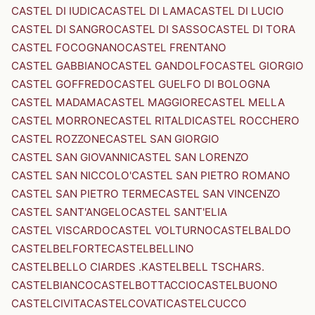
CASTEL DI IUDICA
CASTEL DI LAMA
CASTEL DI LUCIO
CASTEL DI SANGRO
CASTEL DI SASSO
CASTEL DI TORA
CASTEL FOCOGNANO
CASTEL FRENTANO
CASTEL GABBIANO
CASTEL GANDOLFO
CASTEL GIORGIO
CASTEL GOFFREDO
CASTEL GUELFO DI BOLOGNA
CASTEL MADAMA
CASTEL MAGGIORE
CASTEL MELLA
CASTEL MORRONE
CASTEL RITALDI
CASTEL ROCCHERO
CASTEL ROZZONE
CASTEL SAN GIORGIO
CASTEL SAN GIOVANNI
CASTEL SAN LORENZO
CASTEL SAN NICCOLO'
CASTEL SAN PIETRO ROMANO
CASTEL SAN PIETRO TERME
CASTEL SAN VINCENZO
CASTEL SANT'ANGELO
CASTEL SANT'ELIA
CASTEL VISCARDO
CASTEL VOLTURNO
CASTELBALDO
CASTELBELFORTE
CASTELBELLINO
CASTELBELLO CIARDES .KASTELBELL TSCHARS.
CASTELBIANCO
CASTELBOTTACCIO
CASTELBUONO
CASTELCIVITA
CASTELCOVATI
CASTELCUCCO