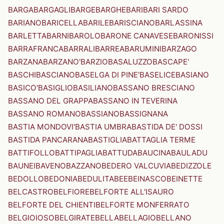
BARGA
BARGAGLI
BARGE
BARGHE
BARI
BARI SARDO
BARIANO
BARICELLA
BARILE
BARISCIANO
BARLASSINA
BARLETTA
BARNI
BAROLO
BARONE CANAVESE
BARONISSI
BARRAFRANCA
BARRALI
BARREA
BARUMINI
BARZAGO
BARZANA
BARZANO'
BARZIO
BASALUZZO
BASCAPE'
BASCHI
BASCIANO
BASELGA DI PINE'
BASELICE
BASIANO
BASICO'
BASIGLIO
BASILIANO
BASSANO BRESCIANO
BASSANO DEL GRAPPA
BASSANO IN TEVERINA
BASSANO ROMANO
BASSIANO
BASSIGNANA
BASTIA MONDOVI'
BASTIA UMBRA
BASTIDA DE' DOSSI
BASTIDA PANCARANA
BASTIGLIA
BATTAGLIA TERME
BATTIFOLLO
BATTIPAGLIA
BATTUDA
BAUCINA
BAULADU
BAUNEI
BAVENO
BAZZANO
BEDERO VALCUVIA
BEDIZZOLE
BEDOLLO
BEDONIA
BEDULITA
BEE
BEINASCO
BEINETTE
BELCASTRO
BELFIORE
BELFORTE ALL'ISAURO
BELFORTE DEL CHIENTI
BELFORTE MONFERRATO
BELGIOIOSO
BELGIRATE
BELLA
BELLAGIO
BELLANO