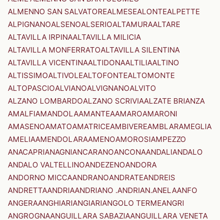
ALMENNO SAN SALVATORE
ALMESE
ALONTE
ALPETTE
ALPIGNANO
ALSENO
ALSERIO
ALTAMURA
ALTARE
ALTAVILLA IRPINA
ALTAVILLA MILICIA
ALTAVILLA MONFERRATO
ALTAVILLA SILENTINA
ALTAVILLA VICENTINA
ALTIDONA
ALTILIA
ALTINO
ALTISSIMO
ALTIVOLE
ALTOFONTE
ALTOMONTE
ALTOPASCIO
ALVIANO
ALVIGNANO
ALVITO
ALZANO LOMBARDO
ALZANO SCRIVIA
ALZATE BRIANZA
AMALFI
AMANDOLA
AMANTEA
AMARO
AMARONI
AMASENO
AMATO
AMATRICE
AMBIVERE
AMBLAR
AMEGLIA
AMELIA
AMENDOLARA
AMENO
AMOROSI
AMPEZZO
ANACAPRI
ANAGNI
ANCARANO
ANCONA
ANDALI
ANDALO
ANDALO VALTELLINO
ANDEZENO
ANDORA
ANDORNO MICCA
ANDRANO
ANDRATE
ANDREIS
ANDRETTA
ANDRIA
ANDRIANO .ANDRIAN.
ANELA
ANFO
ANGERA
ANGHIARI
ANGIARI
ANGOLO TERME
ANGRI
ANGROGNA
ANGUILLARA SABAZIA
ANGUILLARA VENETA