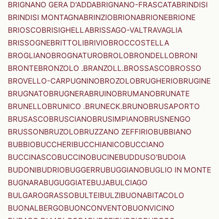
BRIGNANO GERA D'ADDA
BRIGNANO-FRASCATA
BRINDISI
BRINDISI MONTAGNA
BRINZIO
BRIONA
BRIONE
BRIONE
BRIOSCO
BRISIGHELLA
BRISSAGO-VALTRAVAGLIA
BRISSOGNE
BRITTOLI
BRIVIO
BROCCOSTELLA
BROGLIANO
BROGNATURO
BROLO
BRONDELLO
BRONI
BRONTE
BRONZOLO .BRANZOLL.
BROSSASCO
BROSSO
BROVELLO-CARPUGNINO
BROZOLO
BRUGHERIO
BRUGINE
BRUGNATO
BRUGNERA
BRUINO
BRUMANO
BRUNATE
BRUNELLO
BRUNICO .BRUNECK.
BRUNO
BRUSAPORTO
BRUSASCO
BRUSCIANO
BRUSIMPIANO
BRUSNENGO
BRUSSON
BRUZOLO
BRUZZANO ZEFFIRIO
BUBBIANO
BUBBIO
BUCCHERI
BUCCHIANICO
BUCCIANO
BUCCINASCO
BUCCINO
BUCINE
BUDDUSO'
BUDOIA
BUDONI
BUDRIO
BUGGERRU
BUGGIANO
BUGLIO IN MONTE
BUGNARA
BUGUGGIATE
BUJA
BULCIAGO
BULGAROGRASSO
BULTEI
BULZI
BUONABITACOLO
BUONALBERGO
BUONCONVENTO
BUONVICINO