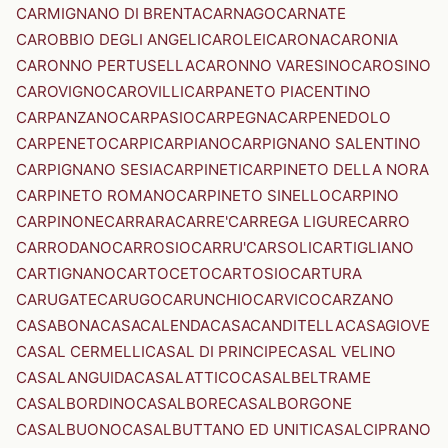
CARMIGNANO DI BRENTA
CARNAGO
CARNATE
CAROBBIO DEGLI ANGELI
CAROLEI
CARONA
CARONIA
CARONNO PERTUSELLA
CARONNO VARESINO
CAROSINO
CAROVIGNO
CAROVILLI
CARPANETO PIACENTINO
CARPANZANO
CARPASIO
CARPEGNA
CARPENEDOLO
CARPENETO
CARPI
CARPIANO
CARPIGNANO SALENTINO
CARPIGNANO SESIA
CARPINETI
CARPINETO DELLA NORA
CARPINETO ROMANO
CARPINETO SINELLO
CARPINO
CARPINONE
CARRARA
CARRE'
CARREGA LIGURE
CARRO
CARRODANO
CARROSIO
CARRU'
CARSOLI
CARTIGLIANO
CARTIGNANO
CARTOCETO
CARTOSIO
CARTURA
CARUGATE
CARUGO
CARUNCHIO
CARVICO
CARZANO
CASABONA
CASACALENDA
CASACANDITELLA
CASAGIOVE
CASAL CERMELLI
CASAL DI PRINCIPE
CASAL VELINO
CASALANGUIDA
CASALATTICO
CASALBELTRAME
CASALBORDINO
CASALBORE
CASALBORGONE
CASALBUONO
CASALBUTTANO ED UNITI
CASALCIPRANO