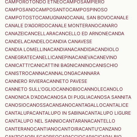
CAMPOROTONDO ETNEO
CAMPOSAMPIERO
CAMPOSANO
CAMPOSANTO
CAMPOSPINOSO
CAMPOTOSTO
CAMUGNANO
CANAL SAN BOVO
CANALE
CANALE D'AGORDO
CANALE MONTERANO
CANARO
CANAZEI
CANCELLARA
CANCELLO ED ARNONE
CANDA
CANDELA
CANDELO
CANDIA CANAVESE
CANDIA LOMELLINA
CANDIANA
CANDIDA
CANDIOLO
CANEGRATE
CANELLI
CANEPINA
CANEVA
CANEVINO
CANICATTI'
CANICATTINI BAGNI
CANINO
CANISCHIO
CANISTRO
CANNA
CANNALONGA
CANNARA
CANNERO RIVIERA
CANNETO PAVESE
CANNETO SULL'OGLIO
CANNOBIO
CANNOLE
CANOLO
CANONICA D'ADDA
CANOSA DI PUGLIA
CANOSA SANNITA
CANOSIO
CANOSSA
CANSANO
CANTAGALLO
CANTALICE
CANTALUPA
CANTALUPO IN SABINA
CANTALUPO LIGURE
CANTALUPO NEL SANNIO
CANTARANA
CANTELLO
CANTERANO
CANTIANO
CANTOIRA
CANTU'
CANZANO
CANZO
CAORLE
CAORSO
CAPACCIO
CAPACI
CAPALBIO