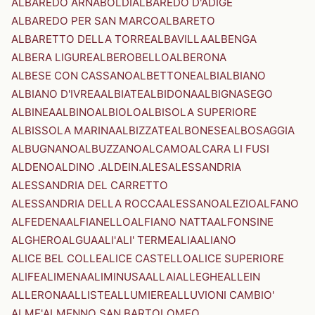
ALBAREDO ARNABOLDI
ALBAREDO D'ADIGE
ALBAREDO PER SAN MARCO
ALBARETO
ALBARETTO DELLA TORRE
ALBAVILLA
ALBENGA
ALBERA LIGURE
ALBEROBELLO
ALBERONA
ALBESE CON CASSANO
ALBETTONE
ALBI
ALBIANO
ALBIANO D'IVREA
ALBIATE
ALBIDONA
ALBIGNASEGO
ALBINEA
ALBINO
ALBIOLO
ALBISOLA SUPERIORE
ALBISSOLA MARINA
ALBIZZATE
ALBONESE
ALBOSAGGIA
ALBUGNANO
ALBUZZANO
ALCAMO
ALCARA LI FUSI
ALDENO
ALDINO .ALDEIN.
ALES
ALESSANDRIA
ALESSANDRIA DEL CARRETTO
ALESSANDRIA DELLA ROCCA
ALESSANO
ALEZIO
ALFANO
ALFEDENA
ALFIANELLO
ALFIANO NATTA
ALFONSINE
ALGHERO
ALGUA
ALI'
ALI' TERME
ALIA
ALIANO
ALICE BEL COLLE
ALICE CASTELLO
ALICE SUPERIORE
ALIFE
ALIMENA
ALIMINUSA
ALLAI
ALLEGHE
ALLEIN
ALLERONA
ALLISTE
ALLUMIERE
ALLUVIONI CAMBIO'
ALME'
ALMENNO SAN BARTOLOMEO