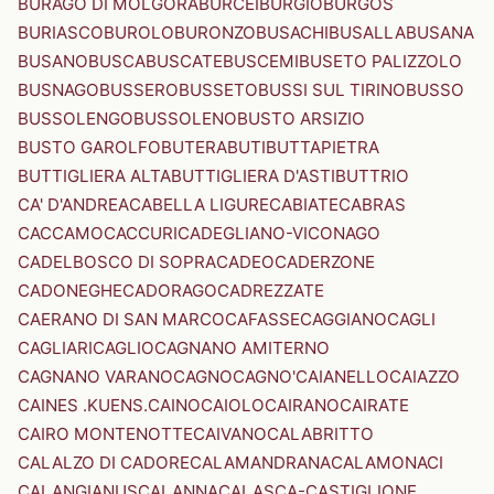
BURAGO DI MOLGORA
BURCEI
BURGIO
BURGOS
BURIASCO
BUROLO
BURONZO
BUSACHI
BUSALLA
BUSANA
BUSANO
BUSCA
BUSCATE
BUSCEMI
BUSETO PALIZZOLO
BUSNAGO
BUSSERO
BUSSETO
BUSSI SUL TIRINO
BUSSO
BUSSOLENGO
BUSSOLENO
BUSTO ARSIZIO
BUSTO GAROLFO
BUTERA
BUTI
BUTTAPIETRA
BUTTIGLIERA ALTA
BUTTIGLIERA D'ASTI
BUTTRIO
CA' D'ANDREA
CABELLA LIGURE
CABIATE
CABRAS
CACCAMO
CACCURI
CADEGLIANO-VICONAGO
CADELBOSCO DI SOPRA
CADEO
CADERZONE
CADONEGHE
CADORAGO
CADREZZATE
CAERANO DI SAN MARCO
CAFASSE
CAGGIANO
CAGLI
CAGLIARI
CAGLIO
CAGNANO AMITERNO
CAGNANO VARANO
CAGNO
CAGNO'
CAIANELLO
CAIAZZO
CAINES .KUENS.
CAINO
CAIOLO
CAIRANO
CAIRATE
CAIRO MONTENOTTE
CAIVANO
CALABRITTO
CALALZO DI CADORE
CALAMANDRANA
CALAMONACI
CALANGIANUS
CALANNA
CALASCA-CASTIGLIONE