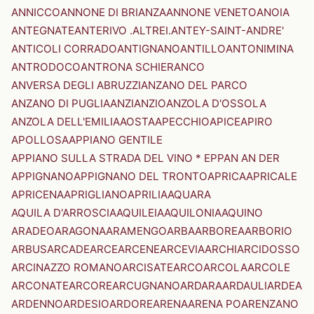
ANNICCO
ANNONE DI BRIANZA
ANNONE VENETO
ANOIA
ANTEGNATE
ANTERIVO .ALTREI.
ANTEY-SAINT-ANDRE'
ANTICOLI CORRADO
ANTIGNANO
ANTILLO
ANTONIMINA
ANTRODOCO
ANTRONA SCHIERANCO
ANVERSA DEGLI ABRUZZI
ANZANO DEL PARCO
ANZANO DI PUGLIA
ANZI
ANZIO
ANZOLA D'OSSOLA
ANZOLA DELL'EMILIA
AOSTA
APECCHIO
APICE
APIRO
APOLLOSA
APPIANO GENTILE
APPIANO SULLA STRADA DEL VINO * EPPAN AN DER
APPIGNANO
APPIGNANO DEL TRONTO
APRICA
APRICALE
APRICENA
APRIGLIANO
APRILIA
AQUARA
AQUILA D'ARROSCIA
AQUILEIA
AQUILONIA
AQUINO
ARADEO
ARAGONA
ARAMENGO
ARBA
ARBOREA
ARBORIO
ARBUS
ARCADE
ARCE
ARCENE
ARCEVIA
ARCHI
ARCIDOSSO
ARCINAZZO ROMANO
ARCISATE
ARCO
ARCOLA
ARCOLE
ARCONATE
ARCORE
ARCUGNANO
ARDARA
ARDAULI
ARDEA
ARDENNO
ARDESIO
ARDORE
ARENA
ARENA PO
ARENZANO