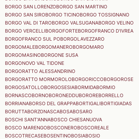
BORGO SAN LORENZO
BORGO SAN MARTINO
BORGO SAN SIRO
BORGO TICINO
BORGO TOSSIGNANO
BORGO VAL DI TARO
BORGO VALSUGANA
BORGO VELINO
BORGO VERCELLI
BORGOFORTE
BORGOFRANCO D'IVREA
BORGOFRANCO SUL PO
BORGOLAVEZZARO
BORGOMALE
BORGOMANERO
BORGOMARO
BORGOMASINO
BORGONE SUSA
BORGONOVO VAL TIDONE
BORGORATTO ALESSANDRINO
BORGORATTO MORMOROLO
BORGORICCO
BORGOROSE
BORGOSATOLLO
BORGOSESIA
BORMIDA
BORMIO
BORNASCO
BORNO
BORONEDDU
BORORE
BORRELLO
BORRIANA
BORSO DEL GRAPPA
BORTIGALI
BORTIGIADAS
BORUTTA
BORZONASCA
BOSA
BOSARO
BOSCHI SANT'ANNA
BOSCO CHIESANUOVA
BOSCO MARENGO
BOSCONERO
BOSCOREALE
BOSCOTRECASE
BOSENTINO
BOSIA
BOSIO