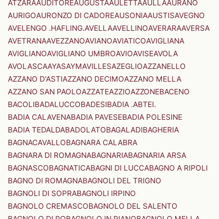
ATZARA
AUDITORE
AUGUSTA
AULETTA
AULLA
AURANO
AURIGO
AURONZO DI CADORE
AUSONIA
AUSTIS
AVEGNO
AVELENGO .HAFLING.
AVELLA
AVELLINO
AVERARA
AVERSA
AVETRANA
AVEZZANO
AVIANO
AVIATICO
AVIGLIANA
AVIGLIANO
AVIGLIANO UMBRO
AVIO
AVISE
AVOLA
AVOLASCA
AYAS
AYMAVILLES
AZEGLIO
AZZANELLO
AZZANO D'ASTI
AZZANO DECIMO
AZZANO MELLA
AZZANO SAN PAOLO
AZZATE
AZZIO
AZZONE
BACENO
BACOLI
BADALUCCO
BADESI
BADIA .ABTEI.
BADIA CALAVENA
BADIA PAVESE
BADIA POLESINE
BADIA TEDALDA
BADOLATO
BAGALADI
BAGHERIA
BAGNACAVALLO
BAGNARA CALABRA
BAGNARA DI ROMAGNA
BAGNARIA
BAGNARIA ARSA
BAGNASCO
BAGNATICA
BAGNI DI LUCCA
BAGNO A RIPOLI
BAGNO DI ROMAGNA
BAGNOLI DEL TRIGNO
BAGNOLI DI SOPRA
BAGNOLI IRPINO
BAGNOLO CREMASCO
BAGNOLO DEL SALENTO
BAGNOLO DI PO
BAGNOLO IN PIANO
BAGNOLO MELLA