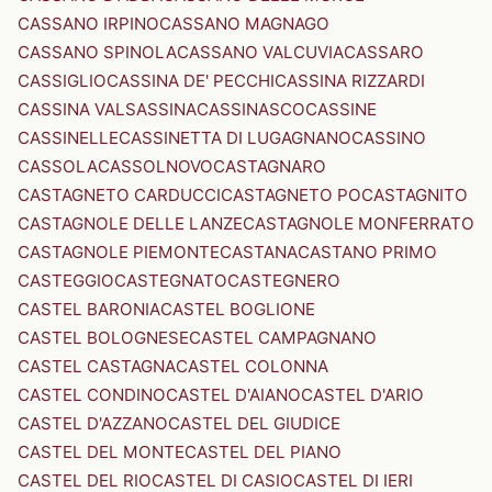
CASSANO IRPINO
CASSANO MAGNAGO
CASSANO SPINOLA
CASSANO VALCUVIA
CASSARO
CASSIGLIO
CASSINA DE' PECCHI
CASSINA RIZZARDI
CASSINA VALSASSINA
CASSINASCO
CASSINE
CASSINELLE
CASSINETTA DI LUGAGNANO
CASSINO
CASSOLA
CASSOLNOVO
CASTAGNARO
CASTAGNETO CARDUCCI
CASTAGNETO PO
CASTAGNITO
CASTAGNOLE DELLE LANZE
CASTAGNOLE MONFERRATO
CASTAGNOLE PIEMONTE
CASTANA
CASTANO PRIMO
CASTEGGIO
CASTEGNATO
CASTEGNERO
CASTEL BARONIA
CASTEL BOGLIONE
CASTEL BOLOGNESE
CASTEL CAMPAGNANO
CASTEL CASTAGNA
CASTEL COLONNA
CASTEL CONDINO
CASTEL D'AIANO
CASTEL D'ARIO
CASTEL D'AZZANO
CASTEL DEL GIUDICE
CASTEL DEL MONTE
CASTEL DEL PIANO
CASTEL DEL RIO
CASTEL DI CASIO
CASTEL DI IERI