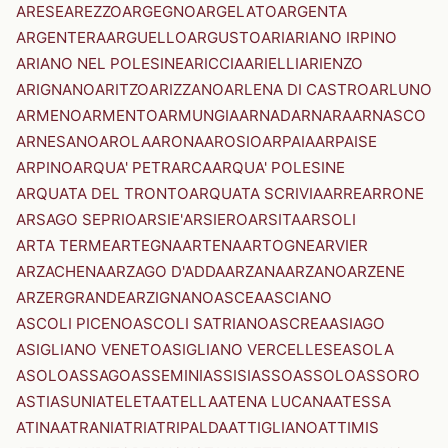
ARESE
AREZZO
ARGEGNO
ARGELATO
ARGENTA
ARGENTERA
ARGUELLO
ARGUSTO
ARI
ARIANO IRPINO
ARIANO NEL POLESINE
ARICCIA
ARIELLI
ARIENZO
ARIGNANO
ARITZO
ARIZZANO
ARLENA DI CASTRO
ARLUNO
ARMENO
ARMENTO
ARMUNGIA
ARNAD
ARNARA
ARNASCO
ARNESANO
AROLA
ARONA
AROSIO
ARPAIA
ARPAISE
ARPINO
ARQUA' PETRARCA
ARQUA' POLESINE
ARQUATA DEL TRONTO
ARQUATA SCRIVIA
ARRE
ARRONE
ARSAGO SEPRIO
ARSIE'
ARSIERO
ARSITA
ARSOLI
ARTA TERME
ARTEGNA
ARTENA
ARTOGNE
ARVIER
ARZACHENA
ARZAGO D'ADDA
ARZANA
ARZANO
ARZENE
ARZERGRANDE
ARZIGNANO
ASCEA
ASCIANO
ASCOLI PICENO
ASCOLI SATRIANO
ASCREA
ASIAGO
ASIGLIANO VENETO
ASIGLIANO VERCELLESE
ASOLA
ASOLO
ASSAGO
ASSEMINI
ASSISI
ASSO
ASSOLO
ASSORO
ASTI
ASUNI
ATELETA
ATELLA
ATENA LUCANA
ATESSA
ATINA
ATRANI
ATRI
ATRIPALDA
ATTIGLIANO
ATTIMIS