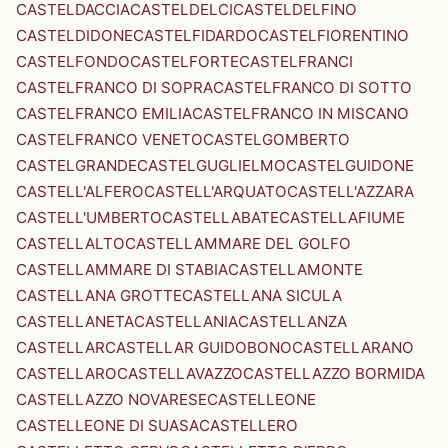
CASTELDACCIA
CASTELDELCI
CASTELDELFINO
CASTELDIDONE
CASTELFIDARDO
CASTELFIORENTINO
CASTELFONDO
CASTELFORTE
CASTELFRANCI
CASTELFRANCO DI SOPRA
CASTELFRANCO DI SOTTO
CASTELFRANCO EMILIA
CASTELFRANCO IN MISCANO
CASTELFRANCO VENETO
CASTELGOMBERTO
CASTELGRANDE
CASTELGUGLIELMO
CASTELGUIDONE
CASTELL'ALFERO
CASTELL'ARQUATO
CASTELL'AZZARA
CASTELL'UMBERTO
CASTELLABATE
CASTELLAFIUME
CASTELLALTO
CASTELLAMMARE DEL GOLFO
CASTELLAMMARE DI STABIA
CASTELLAMONTE
CASTELLANA GROTTE
CASTELLANA SICULA
CASTELLANETA
CASTELLANIA
CASTELLANZA
CASTELLAR
CASTELLAR GUIDOBONO
CASTELLARANO
CASTELLARO
CASTELLAVAZZO
CASTELLAZZO BORMIDA
CASTELLAZZO NOVARESE
CASTELLEONE
CASTELLEONE DI SUASA
CASTELLERO