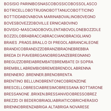
BOSISIO PARINI
BOSNASCO
BOSSICO
BOSSOLASCO
BOTRICELLO
BOTRUGNO
BOTTANUCO
BOTTICINO
BOTTIDDA
BOVA
BOVA MARINA
BOVALINO
BOVEGNO
BOVES
BOVEZZO
BOVILLE ERNICA
BOVINO
BOVISIO-MASCIAGO
BOVOLENTA
BOVOLONE
BOZZOLE
BOZZOLO
BRA
BRACCA
BRACCIANO
BRACIGLIANO
BRAIES .PRAGS.
BRALLO DI PREGOLA
BRANCALEONE
BRANDICO
BRANDIZZO
BRANZI
BRAONE
BREBBIA
BREDA DI PIAVE
BREGANO
BREGANZE
BREGNANO
BREGUZZO
BREIA
BREMBATE
BREMBATE DI SOPRA
BREMBILLA
BREMBIO
BREME
BRENDOLA
BRENNA
BRENNERO .BRENNER.
BRENO
BRENTA
BRENTINO BELLUNO
BRENTONICO
BRENZONE
BRESCELLO
BRESCIA
BRESIMO
BRESSANA BOTTARONE
BRESSANONE .BRIXEN.
BRESSANVIDO
BRESSO
BREZ
BREZZO DI BEDERO
BRIAGLIA
BRIATICO
BRICHERASIO
BRIENNO
BRIENZA
BRIGA ALTA
BRIGA NOVARESE