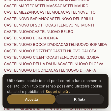
CASTELMARTE
CASTELMASSA
CASTELMAURO
CASTELMEZZANO
CASTELMOLA
CASTELNOVETTO
CASTELNOVO BARIANO
CASTELNOVO DEL FRIULI
CASTELNOVO DI SOTTO
CASTELNOVO NE' MONTI
CASTELNUOVO
CASTELNUOVO BELBO
CASTELNUOVO BERARDENGA
CASTELNUOVO BOCCA D'ADDA
CASTELNUOVO BORMIDA
CASTELNUOVO BOZZENTE
CASTELNUOVO CALCEA
CASTELNUOVO CILENTO
CASTELNUOVO DEL GARDA
CASTELNUOVO DELLA DAUNIA
CASTELNUOVO DI CEVA
CASTELNUOVO DI CONZA
CASTELNUOVO DI FARFA
CASTELNUOVO DI GARFAGNANA
Utilizziamo cookie tecnici per il corretto funzionamento
CASTELNUOVO DI PORTO
CASTELNUOVO DON BOSCO
del sito. Con il tuo consenso possiamo utilizzare cookie
CASTELNUOVO MAGRA
CASTELNUOVO NIGRA
statistici e pubblicitari.
Scopri di più
.
CASTELNUOVO PARANO
CASTELNUOVO RANGONE
Accetta
Rifiuta
CASTELNUOVO SCRIVIA
CASTELNUOVO VAL DI CECINA
CASTELPAGANO
CASTELPETROSO
CASTELPIZZUTO