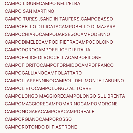
CAMPO LIGURE
CAMPO NELL'ELBA
CAMPO SAN MARTINO
CAMPO TURES .SAND IN TAUFERS.
CAMPOBASSO
CAMPOBELLO DI LICATA
CAMPOBELLO DI MAZARA
CAMPOCHIARO
CAMPODARSEGO
CAMPODENNO
CAMPODIMELE
CAMPODIPIETRA
CAMPODOLCINO
CAMPODORO
CAMPOFELICE DI FITALIA
CAMPOFELICE DI ROCCELLA
CAMPOFILONE
CAMPOFIORITO
CAMPOFORMIDO
CAMPOFRANCO
CAMPOGALLIANO
CAMPOLATTARO
CAMPOLI APPENNINO
CAMPOLI DEL MONTE TABURNO
CAMPOLIETO
CAMPOLONGO AL TORRE
CAMPOLONGO MAGGIORE
CAMPOLONGO SUL BRENTA
CAMPOMAGGIORE
CAMPOMARINO
CAMPOMORONE
CAMPONOGARA
CAMPORA
CAMPOREALE
CAMPORGIANO
CAMPOROSSO
CAMPOROTONDO DI FIASTRONE