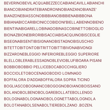
BEVERINO
BEVILACQUA
BEZZECCA
BIANCAVILLA
BIANCHI
BIANCO
BIANDRATE
BIANDRONNO
BIANZANO
BIANZE'
BIANZONE
BIASSONO
BIBBIANO
BIBBIENA
BIBBONA
BIBIANA
BICCARI
BICINICCO
BIDONI'
BIELLA
BIENNO
BIENO
BIENTINA
BIGARELLO
BINAGO
BINASCO
BINETTO
BIOGLIO
BIONAZ
BIONE
BIRORI
BISACCIA
BISACQUINO
BISCEGLIE
BISEGNA
BISENTI
BISIGNANO
BISTAGNO
BISUSCHIO
BITETTO
BITONTO
BITRITTO
BITTI
BIVONA
BIVONGI
BIZZARONE
BLEGGIO INFERIORE
BLEGGIO SUPERIORE
BLELLO
BLERA
BLESSAGNO
BLEVIO
BLUFI
BOARA PISANI
BOBBIO
BOBBIO PELLICE
BOCA
BOCCHIGLIERO
BOCCIOLETO
BOCENAGO
BODIO LOMNAGO
BOFFALORA D'ADDA
BOFFALORA SOPRA TICINO
BOGLIASCO
BOGNANCO
BOGOGNO
BOIANO
BOISSANO
BOLANO
BOLBENO
BOLGARE
BOLLATE
BOLLENGO
BOLOGNA
BOLOGNANO
BOLOGNETTA
BOLOGNOLA
BOLOTANA
BOLSENA
BOLTIERE
BOLZANO .BOZEN.