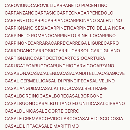
CAROVIGNO
CAROVILLI
CARPANETO PIACENTINO
CARPANZANO
CARPASIO
CARPEGNA
CARPENEDOLO
CARPENETO
CARPI
CARPIANO
CARPIGNANO SALENTINO
CARPIGNANO SESIA
CARPINETI
CARPINETO DELLA NORA
CARPINETO ROMANO
CARPINETO SINELLO
CARPINO
CARPINONE
CARRARA
CARRE'
CARREGA LIGURE
CARRO
CARRODANO
CARROSIO
CARRU'
CARSOLI
CARTIGLIANO
CARTIGNANO
CARTOCETO
CARTOSIO
CARTURA
CARUGATE
CARUGO
CARUNCHIO
CARVICO
CARZANO
CASABONA
CASACALENDA
CASACANDITELLA
CASAGIOVE
CASAL CERMELLI
CASAL DI PRINCIPE
CASAL VELINO
CASALANGUIDA
CASALATTICO
CASALBELTRAME
CASALBORDINO
CASALBORE
CASALBORGONE
CASALBUONO
CASALBUTTANO ED UNITI
CASALCIPRANO
CASALDUNI
CASALE CORTE CERRO
CASALE CREMASCO-VIDOLASCO
CASALE DI SCODOSIA
CASALE LITTA
CASALE MARITTIMO