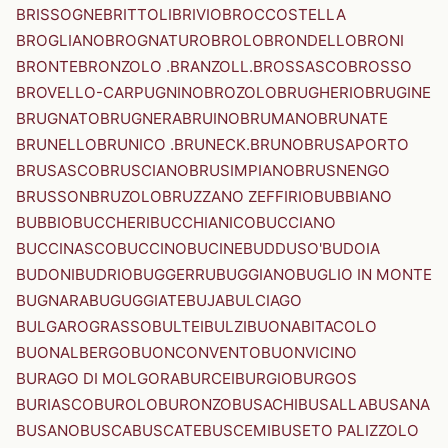
BRISSOGNE
BRITTOLI
BRIVIO
BROCCOSTELLA
BROGLIANO
BROGNATURO
BROLO
BRONDELLO
BRONI
BRONTE
BRONZOLO .BRANZOLL.
BROSSASCO
BROSSO
BROVELLO-CARPUGNINO
BROZOLO
BRUGHERIO
BRUGINE
BRUGNATO
BRUGNERA
BRUINO
BRUMANO
BRUNATE
BRUNELLO
BRUNICO .BRUNECK.
BRUNO
BRUSAPORTO
BRUSASCO
BRUSCIANO
BRUSIMPIANO
BRUSNENGO
BRUSSON
BRUZOLO
BRUZZANO ZEFFIRIO
BUBBIANO
BUBBIO
BUCCHERI
BUCCHIANICO
BUCCIANO
BUCCINASCO
BUCCINO
BUCINE
BUDDUSO'
BUDOIA
BUDONI
BUDRIO
BUGGERRU
BUGGIANO
BUGLIO IN MONTE
BUGNARA
BUGUGGIATE
BUJA
BULCIAGO
BULGAROGRASSO
BULTEI
BULZI
BUONABITACOLO
BUONALBERGO
BUONCONVENTO
BUONVICINO
BURAGO DI MOLGORA
BURCEI
BURGIO
BURGOS
BURIASCO
BUROLO
BURONZO
BUSACHI
BUSALLA
BUSANA
BUSANO
BUSCA
BUSCATE
BUSCEMI
BUSETO PALIZZOLO