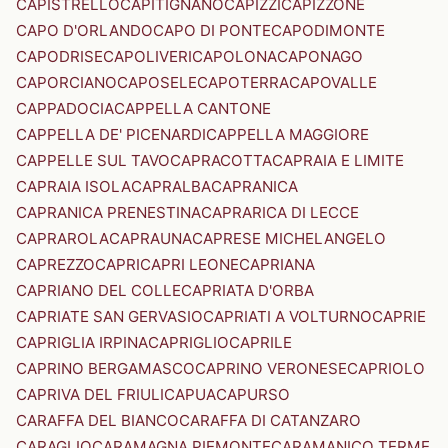
CAPISTRELLO
CAPITIGNANO
CAPIZZI
CAPIZZONE
CAPO D'ORLANDO
CAPO DI PONTE
CAPODIMONTE
CAPODRISE
CAPOLIVERI
CAPOLONA
CAPONAGO
CAPORCIANO
CAPOSELE
CAPOTERRA
CAPOVALLE
CAPPADOCIA
CAPPELLA CANTONE
CAPPELLA DE' PICENARDI
CAPPELLA MAGGIORE
CAPPELLE SUL TAVO
CAPRACOTTA
CAPRAIA E LIMITE
CAPRAIA ISOLA
CAPRALBA
CAPRANICA
CAPRANICA PRENESTINA
CAPRARICA DI LECCE
CAPRAROLA
CAPRAUNA
CAPRESE MICHELANGELO
CAPREZZO
CAPRI
CAPRI LEONE
CAPRIANA
CAPRIANO DEL COLLE
CAPRIATA D'ORBA
CAPRIATE SAN GERVASIO
CAPRIATI A VOLTURNO
CAPRIE
CAPRIGLIA IRPINA
CAPRIGLIO
CAPRILE
CAPRINO BERGAMASCO
CAPRINO VERONESE
CAPRIOLO
CAPRIVA DEL FRIULI
CAPUA
CAPURSO
CARAFFA DEL BIANCO
CARAFFA DI CATANZARO
CARAGLIO
CARAMAGNA PIEMONTE
CARAMANICO TERME