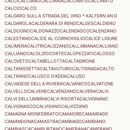
CALCI
CALCIANO
CALCINAIA
CALCINATE
CALCINATO
CALCIO
CALCO
CALDARO SULLA STRADA DEL VINO * KALTERN AN D
CALDAROLA
CALDERARA DI RENO
CALDES
CALDIERO
CALDOGNO
CALDONAZZO
CALENDASCO
CALENZANO
CALESTANO
CALICE AL CORNOVIGLIO
CALICE LIGURE
CALIMERA
CALITRI
CALIZZANO
CALLABIANA
CALLIANO
CALLIANO
CALOLZIOCORTE
CALOPEZZATI
CALOSSO
CALOVETO
CALTABELLOTTA
CALTAGIRONE
CALTANISSETTA
CALTAVUTURO
CALTIGNAGA
CALTO
CALTRANO
CALUSCO D'ADDA
CALUSO
CALVAGESE DELLA RIVIERA
CALVANICO
CALVATONE
CALVELLO
CALVENE
CALVENZANO
CALVERA
CALVI
CALVI DELL'UMBRIA
CALVI RISORTA
CALVIGNANO
CALVIGNASCO
CALVISANO
CALVIZZANO
CAMAGNA MONFERRATO
CAMAIORE
CAMAIRAGO
CAMANDONA
CAMASTRA
CAMBIAGO
CAMBIANO
CAMBIASCA
CAMBURZANO
CAMERANA
CAMERANO