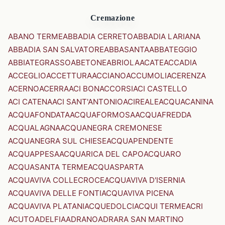
Cremazione
ABANO TERME
ABBADIA CERRETO
ABBADIA LARIANA
ABBADIA SAN SALVATORE
ABBASANTA
ABBATEGGIO
ABBIATEGRASSO
ABETONE
ABRIOLA
ACATE
ACCADIA
ACCEGLIO
ACCETTURA
ACCIANO
ACCUMOLI
ACERENZA
ACERNO
ACERRA
ACI BONACCORSI
ACI CASTELLO
ACI CATENA
ACI SANT'ANTONIO
ACIREALE
ACQUACANINA
ACQUAFONDATA
ACQUAFORMOSA
ACQUAFREDDA
ACQUALAGNA
ACQUANEGRA CREMONESE
ACQUANEGRA SUL CHIESE
ACQUAPENDENTE
ACQUAPPESA
ACQUARICA DEL CAPO
ACQUARO
ACQUASANTA TERME
ACQUASPARTA
ACQUAVIVA COLLECROCE
ACQUAVIVA D'ISERNIA
ACQUAVIVA DELLE FONTI
ACQUAVIVA PICENA
ACQUAVIVA PLATANI
ACQUEDOLCI
ACQUI TERME
ACRI
ACUTO
ADELFIA
ADRANO
ADRARA SAN MARTINO