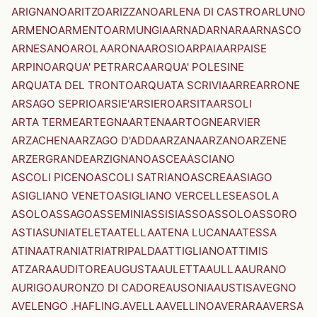
ARIGNANO
ARITZO
ARIZZANO
ARLENA DI CASTRO
ARLUNO
ARMENO
ARMENTO
ARMUNGIA
ARNAD
ARNARA
ARNASCO
ARNESANO
AROLA
ARONA
AROSIO
ARPAIA
ARPAISE
ARPINO
ARQUA' PETRARCA
ARQUA' POLESINE
ARQUATA DEL TRONTO
ARQUATA SCRIVIA
ARRE
ARRONE
ARSAGO SEPRIO
ARSIE'
ARSIERO
ARSITA
ARSOLI
ARTA TERME
ARTEGNA
ARTENA
ARTOGNE
ARVIER
ARZACHENA
ARZAGO D'ADDA
ARZANA
ARZANO
ARZENE
ARZERGRANDE
ARZIGNANO
ASCEA
ASCIANO
ASCOLI PICENO
ASCOLI SATRIANO
ASCREA
ASIAGO
ASIGLIANO VENETO
ASIGLIANO VERCELLESE
ASOLA
ASOLO
ASSAGO
ASSEMINI
ASSISI
ASSO
ASSOLO
ASSORO
ASTI
ASUNI
ATELETA
ATELLA
ATENA LUCANA
ATESSA
ATINA
ATRANI
ATRI
ATRIPALDA
ATTIGLIANO
ATTIMIS
ATZARA
AUDITORE
AUGUSTA
AULETTA
AULLA
AURANO
AURIGO
AURONZO DI CADORE
AUSONIA
AUSTIS
AVEGNO
AVELENGO .HAFLING.
AVELLA
AVELLINO
AVERARA
AVERSA