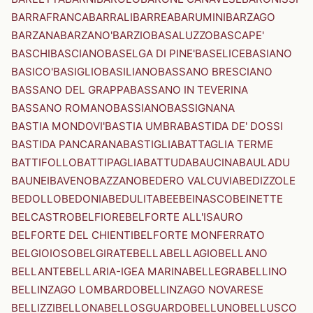
BARRAFRANCA
BARRALI
BARREA
BARUMINI
BARZAGO
BARZANA
BARZANO'
BARZIO
BASALUZZO
BASCAPE'
BASCHI
BASCIANO
BASELGA DI PINE'
BASELICE
BASIANO
BASICO'
BASIGLIO
BASILIANO
BASSANO BRESCIANO
BASSANO DEL GRAPPA
BASSANO IN TEVERINA
BASSANO ROMANO
BASSIANO
BASSIGNANA
BASTIA MONDOVI'
BASTIA UMBRA
BASTIDA DE' DOSSI
BASTIDA PANCARANA
BASTIGLIA
BATTAGLIA TERME
BATTIFOLLO
BATTIPAGLIA
BATTUDA
BAUCINA
BAULADU
BAUNEI
BAVENO
BAZZANO
BEDERO VALCUVIA
BEDIZZOLE
BEDOLLO
BEDONIA
BEDULITA
BEE
BEINASCO
BEINETTE
BELCASTRO
BELFIORE
BELFORTE ALL'ISAURO
BELFORTE DEL CHIENTI
BELFORTE MONFERRATO
BELGIOIOSO
BELGIRATE
BELLA
BELLAGIO
BELLANO
BELLANTE
BELLARIA-IGEA MARINA
BELLEGRA
BELLINO
BELLINZAGO LOMBARDO
BELLINZAGO NOVARESE
BELLIZZI
BELLONA
BELLOSGUARDO
BELLUNO
BELLUSCO