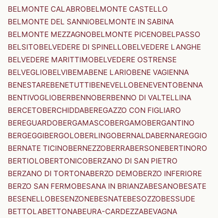
BELMONTE CALABRO
BELMONTE CASTELLO
BELMONTE DEL SANNIO
BELMONTE IN SABINA
BELMONTE MEZZAGNO
BELMONTE PICENO
BELPASSO
BELSITO
BELVEDERE DI SPINELLO
BELVEDERE LANGHE
BELVEDERE MARITTIMO
BELVEDERE OSTRENSE
BELVEGLIO
BELVI
BEMA
BENE LARIO
BENE VAGIENNA
BENESTARE
BENETUTTI
BENEVELLO
BENEVENTO
BENNA
BENTIVOGLIO
BERBENNO
BERBENNO DI VALTELLINA
BERCETO
BERCHIDDA
BEREGAZZO CON FIGLIARO
BEREGUARDO
BERGAMASCO
BERGAMO
BERGANTINO
BERGEGGI
BERGOLO
BERLINGO
BERNALDA
BERNAREGGIO
BERNATE TICINO
BERNEZZO
BERRA
BERSONE
BERTINORO
BERTIOLO
BERTONICO
BERZANO DI SAN PIETRO
BERZANO DI TORTONA
BERZO DEMO
BERZO INFERIORE
BERZO SAN FERMO
BESANA IN BRIANZA
BESANO
BESATE
BESENELLO
BESENZONE
BESNATE
BESOZZO
BESSUDE
BETTOLA
BETTONA
BEURA-CARDEZZA
BEVAGNA