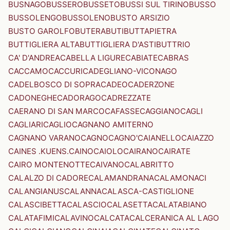
BUSNAGO
BUSSERO
BUSSETO
BUSSI SUL TIRINO
BUSSO
BUSSOLENGO
BUSSOLENO
BUSTO ARSIZIO
BUSTO GAROLFO
BUTERA
BUTI
BUTTAPIETRA
BUTTIGLIERA ALTA
BUTTIGLIERA D'ASTI
BUTTRIO
CA' D'ANDREA
CABELLA LIGURE
CABIATE
CABRAS
CACCAMO
CACCURI
CADEGLIANO-VICONAGO
CADELBOSCO DI SOPRA
CADEO
CADERZONE
CADONEGHE
CADORAGO
CADREZZATE
CAERANO DI SAN MARCO
CAFASSE
CAGGIANO
CAGLI
CAGLIARI
CAGLIO
CAGNANO AMITERNO
CAGNANO VARANO
CAGNO
CAGNO'
CAIANELLO
CAIAZZO
CAINES .KUENS.
CAINO
CAIOLO
CAIRANO
CAIRATE
CAIRO MONTENOTTE
CAIVANO
CALABRITTO
CALALZO DI CADORE
CALAMANDRANA
CALAMONACI
CALANGIANUS
CALANNA
CALASCA-CASTIGLIONE
CALASCIBETTA
CALASCIO
CALASETTA
CALATABIANO
CALATAFIMI
CALAVINO
CALCATA
CALCERANICA AL LAGO