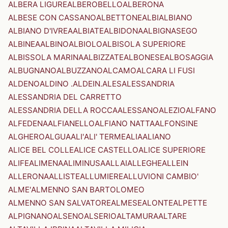
ALBERA LIGURE
ALBEROBELLO
ALBERONA
ALBESE CON CASSANO
ALBETTONE
ALBI
ALBIANO
ALBIANO D'IVREA
ALBIATE
ALBIDONA
ALBIGNASEGO
ALBINEA
ALBINO
ALBIOLO
ALBISOLA SUPERIORE
ALBISSOLA MARINA
ALBIZZATE
ALBONESE
ALBOSAGGIA
ALBUGNANO
ALBUZZANO
ALCAMO
ALCARA LI FUSI
ALDENO
ALDINO .ALDEIN.
ALES
ALESSANDRIA
ALESSANDRIA DEL CARRETTO
ALESSANDRIA DELLA ROCCA
ALESSANO
ALEZIO
ALFANO
ALFEDENA
ALFIANELLO
ALFIANO NATTA
ALFONSINE
ALGHERO
ALGUA
ALI'
ALI' TERME
ALIA
ALIANO
ALICE BEL COLLE
ALICE CASTELLO
ALICE SUPERIORE
ALIFE
ALIMENA
ALIMINUSA
ALLAI
ALLEGHE
ALLEIN
ALLERONA
ALLISTE
ALLUMIERE
ALLUVIONI CAMBIO'
ALME'
ALMENNO SAN BARTOLOMEO
ALMENNO SAN SALVATORE
ALMESE
ALONTE
ALPETTE
ALPIGNANO
ALSENO
ALSERIO
ALTAMURA
ALTARE