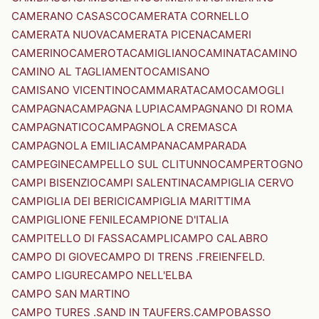
CAMERANO CASASCO
CAMERATA CORNELLO
CAMERATA NUOVA
CAMERATA PICENA
CAMERI
CAMERINO
CAMEROTA
CAMIGLIANO
CAMINATA
CAMINO
CAMINO AL TAGLIAMENTO
CAMISANO
CAMISANO VICENTINO
CAMMARATA
CAMO
CAMOGLI
CAMPAGNA
CAMPAGNA LUPIA
CAMPAGNANO DI ROMA
CAMPAGNATICO
CAMPAGNOLA CREMASCA
CAMPAGNOLA EMILIA
CAMPANA
CAMPARADA
CAMPEGINE
CAMPELLO SUL CLITUNNO
CAMPERTOGNO
CAMPI BISENZIO
CAMPI SALENTINA
CAMPIGLIA CERVO
CAMPIGLIA DEI BERICI
CAMPIGLIA MARITTIMA
CAMPIGLIONE FENILE
CAMPIONE D'ITALIA
CAMPITELLO DI FASSA
CAMPLI
CAMPO CALABRO
CAMPO DI GIOVE
CAMPO DI TRENS .FREIENFELD.
CAMPO LIGURE
CAMPO NELL'ELBA
CAMPO SAN MARTINO
CAMPO TURES .SAND IN TAUFERS.
CAMPOBASSO