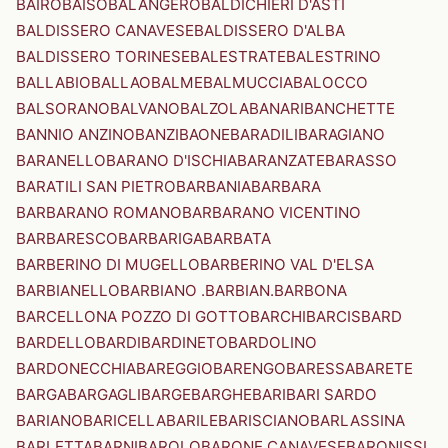
BAIRO
BAISO
BALANGERO
BALDICHIERI D'ASTI
BALDISSERO CANAVESE
BALDISSERO D'ALBA
BALDISSERO TORINESE
BALESTRATE
BALESTRINO
BALLABIO
BALLAO
BALME
BALMUCCIA
BALOCCO
BALSORANO
BALVANO
BALZOLA
BANARI
BANCHETTE
BANNIO ANZINO
BANZI
BAONE
BARADILI
BARAGIANO
BARANELLO
BARANO D'ISCHIA
BARANZATE
BARASSO
BARATILI SAN PIETRO
BARBANIA
BARBARA
BARBARANO ROMANO
BARBARANO VICENTINO
BARBARESCO
BARBARIGA
BARBATA
BARBERINO DI MUGELLO
BARBERINO VAL D'ELSA
BARBIANELLO
BARBIANO .BARBIAN.
BARBONA
BARCELLONA POZZO DI GOTTO
BARCHI
BARCIS
BARD
BARDELLO
BARDI
BARDINETO
BARDOLINO
BARDONECCHIA
BAREGGIO
BARENGO
BARESSA
BARETE
BARGA
BARGAGLI
BARGE
BARGHE
BARI
BARI SARDO
BARIANO
BARICELLA
BARILE
BARISCIANO
BARLASSINA
BARLETTA
BARNI
BAROLO
BARONE CANAVESE
BARONISSI