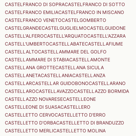
CASTELFRANCO DI SOPRA
CASTELFRANCO DI SOTTO
CASTELFRANCO EMILIA
CASTELFRANCO IN MISCANO
CASTELFRANCO VENETO
CASTELGOMBERTO
CASTELGRANDE
CASTELGUGLIELMO
CASTELGUIDONE
CASTELL'ALFERO
CASTELL'ARQUATO
CASTELL'AZZARA
CASTELL'UMBERTO
CASTELLABATE
CASTELLAFIUME
CASTELLALTO
CASTELLAMMARE DEL GOLFO
CASTELLAMMARE DI STABIA
CASTELLAMONTE
CASTELLANA GROTTE
CASTELLANA SICULA
CASTELLANETA
CASTELLANIA
CASTELLANZA
CASTELLAR
CASTELLAR GUIDOBONO
CASTELLARANO
CASTELLARO
CASTELLAVAZZO
CASTELLAZZO BORMIDA
CASTELLAZZO NOVARESE
CASTELLEONE
CASTELLEONE DI SUASA
CASTELLERO
CASTELLETTO CERVO
CASTELLETTO D'ERRO
CASTELLETTO D'ORBA
CASTELLETTO DI BRANDUZZO
CASTELLETTO MERLI
CASTELLETTO MOLINA