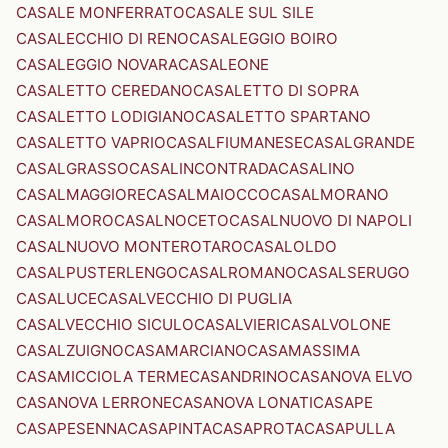
CASALE MONFERRATO
CASALE SUL SILE
CASALECCHIO DI RENO
CASALEGGIO BOIRO
CASALEGGIO NOVARA
CASALEONE
CASALETTO CEREDANO
CASALETTO DI SOPRA
CASALETTO LODIGIANO
CASALETTO SPARTANO
CASALETTO VAPRIO
CASALFIUMANESE
CASALGRANDE
CASALGRASSO
CASALINCONTRADA
CASALINO
CASALMAGGIORE
CASALMAIOCCO
CASALMORANO
CASALMORO
CASALNOCETO
CASALNUOVO DI NAPOLI
CASALNUOVO MONTEROTARO
CASALOLDO
CASALPUSTERLENGO
CASALROMANO
CASALSERUGO
CASALUCE
CASALVECCHIO DI PUGLIA
CASALVECCHIO SICULO
CASALVIERI
CASALVOLONE
CASALZUIGNO
CASAMARCIANO
CASAMASSIMA
CASAMICCIOLA TERME
CASANDRINO
CASANOVA ELVO
CASANOVA LERRONE
CASANOVA LONATI
CASAPE
CASAPESENNA
CASAPINTA
CASAPROTA
CASAPULLA