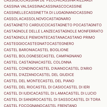
CASSIGLIO
CASSINA DE' PECCHI
CASSINA RIZZARDI
CASSINA VALSASSINA
CASSINASCO
CASSINE
CASSINELLE
CASSINETTA DI LUGAGNANO
CASSINO
CASSOLA
CASSOLNOVO
CASTAGNARO
CASTAGNETO CARDUCCI
CASTAGNETO PO
CASTAGNITO
CASTAGNOLE DELLE LANZE
CASTAGNOLE MONFERRATO
CASTAGNOLE PIEMONTE
CASTANA
CASTANO PRIMO
CASTEGGIO
CASTEGNATO
CASTEGNERO
CASTEL BARONIA
CASTEL BOGLIONE
CASTEL BOLOGNESE
CASTEL CAMPAGNANO
CASTEL CASTAGNA
CASTEL COLONNA
CASTEL CONDINO
CASTEL D'AIANO
CASTEL D'ARIO
CASTEL D'AZZANO
CASTEL DEL GIUDICE
CASTEL DEL MONTE
CASTEL DEL PIANO
CASTEL DEL RIO
CASTEL DI CASIO
CASTEL DI IERI
CASTEL DI IUDICA
CASTEL DI LAMA
CASTEL DI LUCIO
CASTEL DI SANGRO
CASTEL DI SASSO
CASTEL DI TORA
CASTEL FOCOGNANO
CASTEL FRENTANO