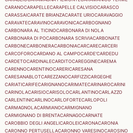
CARANO
CARAPELLE
CARAPELLE CALVISIO
CARASCO
CARASSAI
CARATE BRIANZA
CARATE URIO
CARAVAGGIO
CARAVATE
CARAVINO
CARAVONICA
CARBOGNANO
CARBONARA AL TICINO
CARBONARA DI NOLA
CARBONARA DI PO
CARBONARA SCRIVIA
CARBONATE
CARBONE
CARBONERA
CARBONIA
CARCARE
CARCERI
CARCOFORO
CARDANO AL CAMPO
CARDE'
CARDEDU
CARDETO
CARDINALE
CARDITO
CAREGGINE
CAREMA
CARENNO
CARENTINO
CARERI
CARESANA
CARESANABLOT
CAREZZANO
CARFIZZI
CARGEGHE
CARIATI
CARIFE
CARIGNANO
CARIMATE
CARINARO
CARINI
CARINOLA
CARISIO
CARISOLO
CARLANTINO
CARLAZZO
CARLENTINI
CARLINO
CARLOFORTE
CARLOPOLI
CARMAGNOLA
CARMIANO
CARMIGNANO
CARMIGNANO DI BRENTA
CARNAGO
CARNATE
CAROBBIO DEGLI ANGELI
CAROLEI
CARONA
CARONIA
CARONNO PERTUSELLA
CARONNO VARESINO
CAROSINO