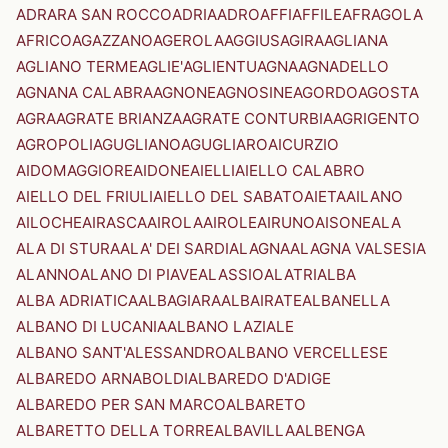
ADRARA SAN ROCCO
ADRIA
ADRO
AFFI
AFFILE
AFRAGOLA
AFRICO
AGAZZANO
AGEROLA
AGGIUS
AGIRA
AGLIANA
AGLIANO TERME
AGLIE'
AGLIENTU
AGNA
AGNADELLO
AGNANA CALABRA
AGNONE
AGNOSINE
AGORDO
AGOSTA
AGRA
AGRATE BRIANZA
AGRATE CONTURBIA
AGRIGENTO
AGROPOLI
AGUGLIANO
AGUGLIARO
AICURZIO
AIDOMAGGIORE
AIDONE
AIELLI
AIELLO CALABRO
AIELLO DEL FRIULI
AIELLO DEL SABATO
AIETA
AILANO
AILOCHE
AIRASCA
AIROLA
AIROLE
AIRUNO
AISONE
ALA
ALA DI STURA
ALA' DEI SARDI
ALAGNA
ALAGNA VALSESIA
ALANNO
ALANO DI PIAVE
ALASSIO
ALATRI
ALBA
ALBA ADRIATICA
ALBAGIARA
ALBAIRATE
ALBANELLA
ALBANO DI LUCANIA
ALBANO LAZIALE
ALBANO SANT'ALESSANDRO
ALBANO VERCELLESE
ALBAREDO ARNABOLDI
ALBAREDO D'ADIGE
ALBAREDO PER SAN MARCO
ALBARETO
ALBARETTO DELLA TORRE
ALBAVILLA
ALBENGA