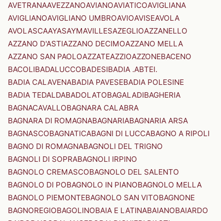
AVETRANA
AVEZZANO
AVIANO
AVIATICO
AVIGLIANA
AVIGLIANO
AVIGLIANO UMBRO
AVIO
AVISE
AVOLA
AVOLASCA
AYAS
AYMAVILLES
AZEGLIO
AZZANELLO
AZZANO D'ASTI
AZZANO DECIMO
AZZANO MELLA
AZZANO SAN PAOLO
AZZATE
AZZIO
AZZONE
BACENO
BACOLI
BADALUCCO
BADESI
BADIA .ABTEI.
BADIA CALAVENA
BADIA PAVESE
BADIA POLESINE
BADIA TEDALDA
BADOLATO
BAGALADI
BAGHERIA
BAGNACAVALLO
BAGNARA CALABRA
BAGNARA DI ROMAGNA
BAGNARIA
BAGNARIA ARSA
BAGNASCO
BAGNATICA
BAGNI DI LUCCA
BAGNO A RIPOLI
BAGNO DI ROMAGNA
BAGNOLI DEL TRIGNO
BAGNOLI DI SOPRA
BAGNOLI IRPINO
BAGNOLO CREMASCO
BAGNOLO DEL SALENTO
BAGNOLO DI PO
BAGNOLO IN PIANO
BAGNOLO MELLA
BAGNOLO PIEMONTE
BAGNOLO SAN VITO
BAGNONE
BAGNOREGIO
BAGOLINO
BAIA E LATINA
BAIANO
BAIARDO