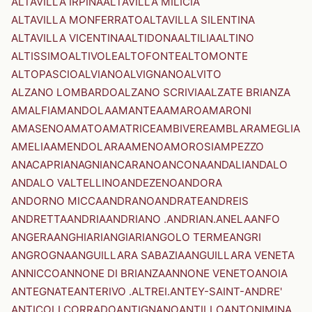
ALTAVILLA IRPINA
ALTAVILLA MILICIA
ALTAVILLA MONFERRATO
ALTAVILLA SILENTINA
ALTAVILLA VICENTINA
ALTIDONA
ALTILIA
ALTINO
ALTISSIMO
ALTIVOLE
ALTOFONTE
ALTOMONTE
ALTOPASCIO
ALVIANO
ALVIGNANO
ALVITO
ALZANO LOMBARDO
ALZANO SCRIVIA
ALZATE BRIANZA
AMALFI
AMANDOLA
AMANTEA
AMARO
AMARONI
AMASENO
AMATO
AMATRICE
AMBIVERE
AMBLAR
AMEGLIA
AMELIA
AMENDOLARA
AMENO
AMOROSI
AMPEZZO
ANACAPRI
ANAGNI
ANCARANO
ANCONA
ANDALI
ANDALO
ANDALO VALTELLINO
ANDEZENO
ANDORA
ANDORNO MICCA
ANDRANO
ANDRATE
ANDREIS
ANDRETTA
ANDRIA
ANDRIANO .ANDRIAN.
ANELA
ANFO
ANGERA
ANGHIARI
ANGIARI
ANGOLO TERME
ANGRI
ANGROGNA
ANGUILLARA SABAZIA
ANGUILLARA VENETA
ANNICCO
ANNONE DI BRIANZA
ANNONE VENETO
ANOIA
ANTEGNATE
ANTERIVO .ALTREI.
ANTEY-SAINT-ANDRE'
ANTICOLI CORRADO
ANTIGNANO
ANTILLO
ANTONIMINA