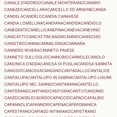
CANALE D'AGORDO
CANALE MONTERANO
CANARO
CANAZEI
CANCELLARA
CANCELLO ED ARNONE
CANDA
CANDELA
CANDELO
CANDIA CANAVESE
CANDIA LOMELLINA
CANDIANA
CANDIDA
CANDIOLO
CANEGRATE
CANELLI
CANEPINA
CANEVA
CANEVINO
CANICATTI'
CANICATTINI BAGNI
CANINO
CANISCHIO
CANISTRO
CANNA
CANNALONGA
CANNARA
CANNERO RIVIERA
CANNETO PAVESE
CANNETO SULL'OGLIO
CANNOBIO
CANNOLE
CANOLO
CANONICA D'ADDA
CANOSA DI PUGLIA
CANOSA SANNITA
CANOSIO
CANOSSA
CANSANO
CANTAGALLO
CANTALICE
CANTALUPA
CANTALUPO IN SABINA
CANTALUPO LIGURE
CANTALUPO NEL SANNIO
CANTARANA
CANTELLO
CANTERANO
CANTIANO
CANTOIRA
CANTU'
CANZANO
CANZO
CAORLE
CAORSO
CAPACCIO
CAPACI
CAPALBIO
CAPANNOLI
CAPANNORI
CAPENA
CAPERGNANICA
CAPESTRANO
CAPIAGO INTIMIANO
CAPISTRANO