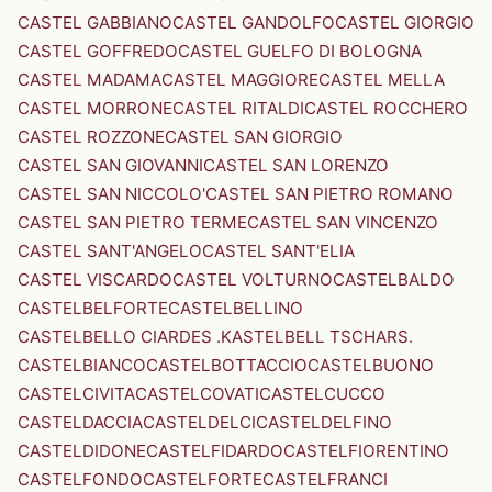
CASTEL GABBIANO
CASTEL GANDOLFO
CASTEL GIORGIO
CASTEL GOFFREDO
CASTEL GUELFO DI BOLOGNA
CASTEL MADAMA
CASTEL MAGGIORE
CASTEL MELLA
CASTEL MORRONE
CASTEL RITALDI
CASTEL ROCCHERO
CASTEL ROZZONE
CASTEL SAN GIORGIO
CASTEL SAN GIOVANNI
CASTEL SAN LORENZO
CASTEL SAN NICCOLO'
CASTEL SAN PIETRO ROMANO
CASTEL SAN PIETRO TERME
CASTEL SAN VINCENZO
CASTEL SANT'ANGELO
CASTEL SANT'ELIA
CASTEL VISCARDO
CASTEL VOLTURNO
CASTELBALDO
CASTELBELFORTE
CASTELBELLINO
CASTELBELLO CIARDES .KASTELBELL TSCHARS.
CASTELBIANCO
CASTELBOTTACCIO
CASTELBUONO
CASTELCIVITA
CASTELCOVATI
CASTELCUCCO
CASTELDACCIA
CASTELDELCI
CASTELDELFINO
CASTELDIDONE
CASTELFIDARDO
CASTELFIORENTINO
CASTELFONDO
CASTELFORTE
CASTELFRANCI