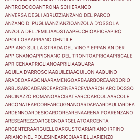
ANTRODOCO
ANTRONA SCHIERANCO
ANVERSA DEGLI ABRUZZI
ANZANO DEL PARCO
ANZANO DI PUGLIA
ANZI
ANZIO
ANZOLA D'OSSOLA
ANZOLA DELL'EMILIA
AOSTA
APECCHIO
APICE
APIRO
APOLLOSA
APPIANO GENTILE
APPIANO SULLA STRADA DEL VINO * EPPAN AN DER
APPIGNANO
APPIGNANO DEL TRONTO
APRICA
APRICALE
APRICENA
APRIGLIANO
APRILIA
AQUARA
AQUILA D'ARROSCIA
AQUILEIA
AQUILONIA
AQUINO
ARADEO
ARAGONA
ARAMENGO
ARBA
ARBOREA
ARBORIO
ARBUS
ARCADE
ARCE
ARCENE
ARCEVIA
ARCHI
ARCIDOSSO
ARCINAZZO ROMANO
ARCISATE
ARCO
ARCOLA
ARCOLE
ARCONATE
ARCORE
ARCUGNANO
ARDARA
ARDAULI
ARDEA
ARDENNO
ARDESIO
ARDORE
ARENA
ARENA PO
ARENZANO
ARESE
AREZZO
ARGEGNO
ARGELATO
ARGENTA
ARGENTERA
ARGUELLO
ARGUSTO
ARI
ARIANO IRPINO
ARIANO NEL POLESINE
ARICCIA
ARIELLI
ARIENZO