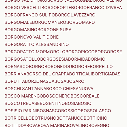
BORGO VAL DI TARO
BORGO VALSUGANA
BORGO VELINO
BORGO VERCELLI
BORGOFORTE
BORGOFRANCO D'IVREA
BORGOFRANCO SUL PO
BORGOLAVEZZARO
BORGOMALE
BORGOMANERO
BORGOMARO
BORGOMASINO
BORGONE SUSA
BORGONOVO VAL TIDONE
BORGORATTO ALESSANDRINO
BORGORATTO MORMOROLO
BORGORICCO
BORGOROSE
BORGOSATOLLO
BORGOSESIA
BORMIDA
BORMIO
BORNASCO
BORNO
BORONEDDU
BORORE
BORRELLO
BORRIANA
BORSO DEL GRAPPA
BORTIGALI
BORTIGIADAS
BORUTTA
BORZONASCA
BOSA
BOSARO
BOSCHI SANT'ANNA
BOSCO CHIESANUOVA
BOSCO MARENGO
BOSCONERO
BOSCOREALE
BOSCOTRECASE
BOSENTINO
BOSIA
BOSIO
BOSISIO PARINI
BOSNASCO
BOSSICO
BOSSOLASCO
BOTRICELLO
BOTRUGNO
BOTTANUCO
BOTTICINO
BOTTIDDA
BOVA
BOVA MARINA
BOVALINO
BOVEGNO