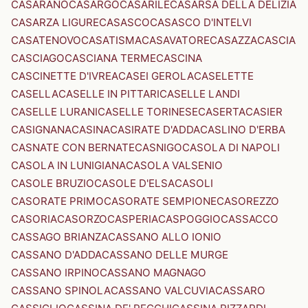
CASARANO
CASARGO
CASARILE
CASARSA DELLA DELIZIA
CASARZA LIGURE
CASASCO
CASASCO D'INTELVI
CASATENOVO
CASATISMA
CASAVATORE
CASAZZA
CASCIA
CASCIAGO
CASCIANA TERME
CASCINA
CASCINETTE D'IVREA
CASEI GEROLA
CASELETTE
CASELLA
CASELLE IN PITTARI
CASELLE LANDI
CASELLE LURANI
CASELLE TORINESE
CASERTA
CASIER
CASIGNANA
CASINA
CASIRATE D'ADDA
CASLINO D'ERBA
CASNATE CON BERNATE
CASNIGO
CASOLA DI NAPOLI
CASOLA IN LUNIGIANA
CASOLA VALSENIO
CASOLE BRUZIO
CASOLE D'ELSA
CASOLI
CASORATE PRIMO
CASORATE SEMPIONE
CASOREZZO
CASORIA
CASORZO
CASPERIA
CASPOGGIO
CASSACCO
CASSAGO BRIANZA
CASSANO ALLO IONIO
CASSANO D'ADDA
CASSANO DELLE MURGE
CASSANO IRPINO
CASSANO MAGNAGO
CASSANO SPINOLA
CASSANO VALCUVIA
CASSARO