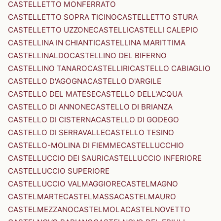
CASTELLETTO MONFERRATO
CASTELLETTO SOPRA TICINO
CASTELLETTO STURA
CASTELLETTO UZZONE
CASTELLI
CASTELLI CALEPIO
CASTELLINA IN CHIANTI
CASTELLINA MARITTIMA
CASTELLINALDO
CASTELLINO DEL BIFERNO
CASTELLINO TANARO
CASTELLIRI
CASTELLO CABIAGLIO
CASTELLO D'AGOGNA
CASTELLO D'ARGILE
CASTELLO DEL MATESE
CASTELLO DELL'ACQUA
CASTELLO DI ANNONE
CASTELLO DI BRIANZA
CASTELLO DI CISTERNA
CASTELLO DI GODEGO
CASTELLO DI SERRAVALLE
CASTELLO TESINO
CASTELLO-MOLINA DI FIEMME
CASTELLUCCHIO
CASTELLUCCIO DEI SAURI
CASTELLUCCIO INFERIORE
CASTELLUCCIO SUPERIORE
CASTELLUCCIO VALMAGGIORE
CASTELMAGNO
CASTELMARTE
CASTELMASSA
CASTELMAURO
CASTELMEZZANO
CASTELMOLA
CASTELNOVETTO