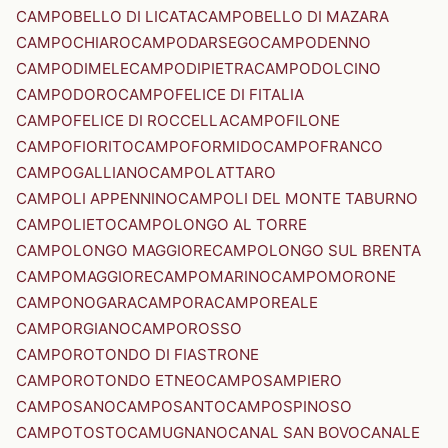
CAMPOBELLO DI LICATA
CAMPOBELLO DI MAZARA
CAMPOCHIARO
CAMPODARSEGO
CAMPODENNO
CAMPODIMELE
CAMPODIPIETRA
CAMPODOLCINO
CAMPODORO
CAMPOFELICE DI FITALIA
CAMPOFELICE DI ROCCELLA
CAMPOFILONE
CAMPOFIORITO
CAMPOFORMIDO
CAMPOFRANCO
CAMPOGALLIANO
CAMPOLATTARO
CAMPOLI APPENNINO
CAMPOLI DEL MONTE TABURNO
CAMPOLIETO
CAMPOLONGO AL TORRE
CAMPOLONGO MAGGIORE
CAMPOLONGO SUL BRENTA
CAMPOMAGGIORE
CAMPOMARINO
CAMPOMORONE
CAMPONOGARA
CAMPORA
CAMPOREALE
CAMPORGIANO
CAMPOROSSO
CAMPOROTONDO DI FIASTRONE
CAMPOROTONDO ETNEO
CAMPOSAMPIERO
CAMPOSANO
CAMPOSANTO
CAMPOSPINOSO
CAMPOTOSTO
CAMUGNANO
CANAL SAN BOVO
CANALE