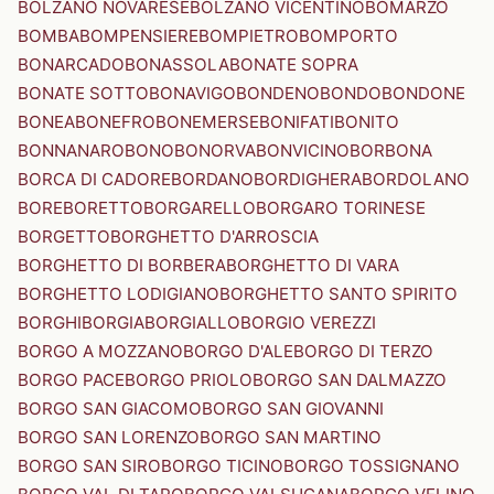
BOLZANO NOVARESE
BOLZANO VICENTINO
BOMARZO
BOMBA
BOMPENSIERE
BOMPIETRO
BOMPORTO
BONARCADO
BONASSOLA
BONATE SOPRA
BONATE SOTTO
BONAVIGO
BONDENO
BONDO
BONDONE
BONEA
BONEFRO
BONEMERSE
BONIFATI
BONITO
BONNANARO
BONO
BONORVA
BONVICINO
BORBONA
BORCA DI CADORE
BORDANO
BORDIGHERA
BORDOLANO
BORE
BORETTO
BORGARELLO
BORGARO TORINESE
BORGETTO
BORGHETTO D'ARROSCIA
BORGHETTO DI BORBERA
BORGHETTO DI VARA
BORGHETTO LODIGIANO
BORGHETTO SANTO SPIRITO
BORGHI
BORGIA
BORGIALLO
BORGIO VEREZZI
BORGO A MOZZANO
BORGO D'ALE
BORGO DI TERZO
BORGO PACE
BORGO PRIOLO
BORGO SAN DALMAZZO
BORGO SAN GIACOMO
BORGO SAN GIOVANNI
BORGO SAN LORENZO
BORGO SAN MARTINO
BORGO SAN SIRO
BORGO TICINO
BORGO TOSSIGNANO