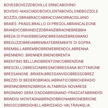
BOVES
BOVEZZO
BOVILLE ERNICA
BOVINO
BOVISIO-MASCIAGO
BOVOLENTA
BOVOLONE
BOZZOLE
BOZZOLO
BRA
BRACCA
BRACCIANO
BRACIGLIANO
BRAIES .PRAGS.
BRALLO DI PREGOLA
BRANCALEONE
BRANDICO
BRANDIZZO
BRANZI
BRAONE
BREBBIA
BREDA DI PIAVE
BREGANO
BREGANZE
BREGNANO
BREGUZZO
BREIA
BREMBATE
BREMBATE DI SOPRA
BREMBILLA
BREMBIO
BREME
BRENDOLA
BRENNA
BRENNERO .BRENNER.
BRENO
BRENTA
BRENTINO BELLUNO
BRENTONICO
BRENZONE
BRESCELLO
BRESCIA
BRESIMO
BRESSANA BOTTARONE
BRESSANONE .BRIXEN.
BRESSANVIDO
BRESSO
BREZ
BREZZO DI BEDERO
BRIAGLIA
BRIATICO
BRICHERASIO
BRIENNO
BRIENZA
BRIGA ALTA
BRIGA NOVARESE
BRIGNANO GERA D'ADDA
BRIGNANO-FRASCATA
BRINDISI
BRINDISI MONTAGNA
BRINZIO
BRIONA
BRIONE
BRIONE
BRIOSCO
BRISIGHELLA
BRISSAGO-VALTRAVAGLIA