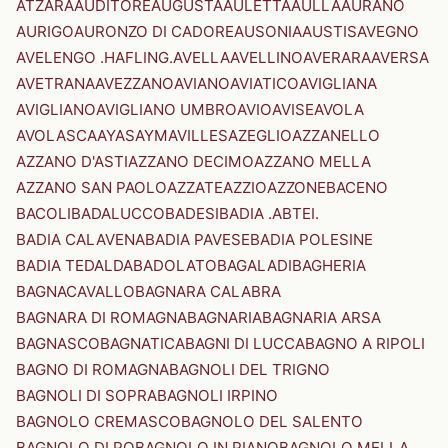
ATZARA
AUDITORE
AUGUSTA
AULETTA
AULLA
AURANO
AURIGO
AURONZO DI CADORE
AUSONIA
AUSTIS
AVEGNO
AVELENGO .HAFLING.
AVELLA
AVELLINO
AVERARA
AVERSA
AVETRANA
AVEZZANO
AVIANO
AVIATICO
AVIGLIANA
AVIGLIANO
AVIGLIANO UMBRO
AVIO
AVISE
AVOLA
AVOLASCA
AYAS
AYMAVILLES
AZEGLIO
AZZANELLO
AZZANO D'ASTI
AZZANO DECIMO
AZZANO MELLA
AZZANO SAN PAOLO
AZZATE
AZZIO
AZZONE
BACENO
BACOLI
BADALUCCO
BADESI
BADIA .ABTEI.
BADIA CALAVENA
BADIA PAVESE
BADIA POLESINE
BADIA TEDALDA
BADOLATO
BAGALADI
BAGHERIA
BAGNACAVALLO
BAGNARA CALABRA
BAGNARA DI ROMAGNA
BAGNARIA
BAGNARIA ARSA
BAGNASCO
BAGNATICA
BAGNI DI LUCCA
BAGNO A RIPOLI
BAGNO DI ROMAGNA
BAGNOLI DEL TRIGNO
BAGNOLI DI SOPRA
BAGNOLI IRPINO
BAGNOLO CREMASCO
BAGNOLO DEL SALENTO
BAGNOLO DI PO
BAGNOLO IN PIANO
BAGNOLO MELLA