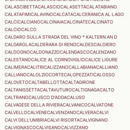
CALASCIBETTA
CALASCIO
CALASETTA
CALATABIANO
CALATAFIMI
CALAVINO
CALCATA
CALCERANICA AL LAGO
CALCI
CALCIANO
CALCINAIA
CALCINATE
CALCINATO
CALCIO
CALCO
CALDARO SULLA STRADA DEL VINO * KALTERN AN D
CALDAROLA
CALDERARA DI RENO
CALDES
CALDIERO
CALDOGNO
CALDONAZZO
CALENDASCO
CALENZANO
CALESTANO
CALICE AL CORNOVIGLIO
CALICE LIGURE
CALIMERA
CALITRI
CALIZZANO
CALLABIANA
CALLIANO
CALLIANO
CALOLZIOCORTE
CALOPEZZATI
CALOSSO
CALOVETO
CALTABELLOTTA
CALTAGIRONE
CALTANISSETTA
CALTAVUTURO
CALTIGNAGA
CALTO
CALTRANO
CALUSCO D'ADDA
CALUSO
CALVAGESE DELLA RIVIERA
CALVANICO
CALVATONE
CALVELLO
CALVENE
CALVENZANO
CALVERA
CALVI
CALVI DELL'UMBRIA
CALVI RISORTA
CALVIGNANO
CALVIGNASCO
CALVISANO
CALVIZZANO