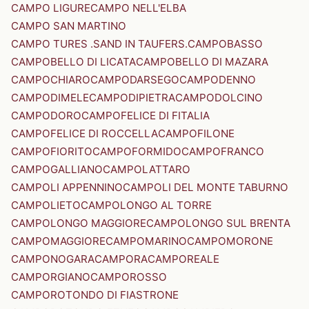
CAMPO LIGURE
CAMPO NELL'ELBA
CAMPO SAN MARTINO
CAMPO TURES .SAND IN TAUFERS.
CAMPOBASSO
CAMPOBELLO DI LICATA
CAMPOBELLO DI MAZARA
CAMPOCHIARO
CAMPODARSEGO
CAMPODENNO
CAMPODIMELE
CAMPODIPIETRA
CAMPODOLCINO
CAMPODORO
CAMPOFELICE DI FITALIA
CAMPOFELICE DI ROCCELLA
CAMPOFILONE
CAMPOFIORITO
CAMPOFORMIDO
CAMPOFRANCO
CAMPOGALLIANO
CAMPOLATTARO
CAMPOLI APPENNINO
CAMPOLI DEL MONTE TABURNO
CAMPOLIETO
CAMPOLONGO AL TORRE
CAMPOLONGO MAGGIORE
CAMPOLONGO SUL BRENTA
CAMPOMAGGIORE
CAMPOMARINO
CAMPOMORONE
CAMPONOGARA
CAMPORA
CAMPOREALE
CAMPORGIANO
CAMPOROSSO
CAMPOROTONDO DI FIASTRONE