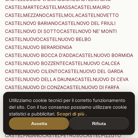
CASTELMARTE
CASTELMASSA
CASTELMAURO
CASTELMEZZANO
CASTELMOLA
CASTELNOVETTO
CASTELNOVO BARIANO
CASTELNOVO DEL FRIULI
CASTELNOVO DI SOTTO
CASTELNOVO NE' MONTI
CASTELNUOVO
CASTELNUOVO BELBO
CASTELNUOVO BERARDENGA
CASTELNUOVO BOCCA D'ADDA
CASTELNUOVO BORMIDA
CASTELNUOVO BOZZENTE
CASTELNUOVO CALCEA
CASTELNUOVO CILENTO
CASTELNUOVO DEL GARDA
CASTELNUOVO DELLA DAUNIA
CASTELNUOVO DI CEVA
CASTELNUOVO DI CONZA
CASTELNUOVO DI FARFA
CASTELNUOVO DI GARFAGNANA
Utilizziamo cookie tecnici per il corretto funzionamento
CASTELNUOVO DI PORTO
CASTELNUOVO DON BOSCO
del sito. Con il tuo consenso possiamo utilizzare cookie
CASTELNUOVO MAGRA
CASTELNUOVO NIGRA
statistici e pubblicitari.
Scopri di più
.
CASTELNUOVO PARANO
CASTELNUOVO RANGONE
Accetta
Rifiuta
CASTELNUOVO SCRIVIA
CASTELNUOVO VAL DI CECINA
CASTELPAGANO
CASTELPETROSO
CASTELPIZZUTO