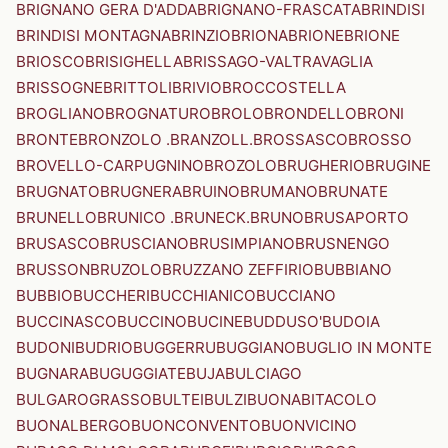
BRIGNANO GERA D'ADDA
BRIGNANO-FRASCATA
BRINDISI
BRINDISI MONTAGNA
BRINZIO
BRIONA
BRIONE
BRIONE
BRIOSCO
BRISIGHELLA
BRISSAGO-VALTRAVAGLIA
BRISSOGNE
BRITTOLI
BRIVIO
BROCCOSTELLA
BROGLIANO
BROGNATURO
BROLO
BRONDELLO
BRONI
BRONTE
BRONZOLO .BRANZOLL.
BROSSASCO
BROSSO
BROVELLO-CARPUGNINO
BROZOLO
BRUGHERIO
BRUGINE
BRUGNATO
BRUGNERA
BRUINO
BRUMANO
BRUNATE
BRUNELLO
BRUNICO .BRUNECK.
BRUNO
BRUSAPORTO
BRUSASCO
BRUSCIANO
BRUSIMPIANO
BRUSNENGO
BRUSSON
BRUZOLO
BRUZZANO ZEFFIRIO
BUBBIANO
BUBBIO
BUCCHERI
BUCCHIANICO
BUCCIANO
BUCCINASCO
BUCCINO
BUCINE
BUDDUSO'
BUDOIA
BUDONI
BUDRIO
BUGGERRU
BUGGIANO
BUGLIO IN MONTE
BUGNARA
BUGUGGIATE
BUJA
BULCIAGO
BULGAROGRASSO
BULTEI
BULZI
BUONABITACOLO
BUONALBERGO
BUONCONVENTO
BUONVICINO