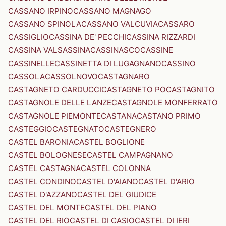
CASSANO IRPINO
CASSANO MAGNAGO
CASSANO SPINOLA
CASSANO VALCUVIA
CASSARO
CASSIGLIO
CASSINA DE' PECCHI
CASSINA RIZZARDI
CASSINA VALSASSINA
CASSINASCO
CASSINE
CASSINELLE
CASSINETTA DI LUGAGNANO
CASSINO
CASSOLA
CASSOLNOVO
CASTAGNARO
CASTAGNETO CARDUCCI
CASTAGNETO PO
CASTAGNITO
CASTAGNOLE DELLE LANZE
CASTAGNOLE MONFERRATO
CASTAGNOLE PIEMONTE
CASTANA
CASTANO PRIMO
CASTEGGIO
CASTEGNATO
CASTEGNERO
CASTEL BARONIA
CASTEL BOGLIONE
CASTEL BOLOGNESE
CASTEL CAMPAGNANO
CASTEL CASTAGNA
CASTEL COLONNA
CASTEL CONDINO
CASTEL D'AIANO
CASTEL D'ARIO
CASTEL D'AZZANO
CASTEL DEL GIUDICE
CASTEL DEL MONTE
CASTEL DEL PIANO
CASTEL DEL RIO
CASTEL DI CASIO
CASTEL DI IERI