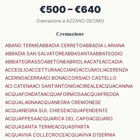
€500 – €640
Cremazione a AZZANO DECIMO
Cremazione
ABANO TERME
ABBADIA CERRETO
ABBADIA LARIANA
ABBADIA SAN SALVATORE
ABBASANTA
ABBATEGGIO
ABBIATEGRASSO
ABETONE
ABRIOLA
ACATE
ACCADIA
ACCEGLIO
ACCETTURA
ACCIANO
ACCUMOLI
ACERENZA
ACERNO
ACERRA
ACI BONACCORSI
ACI CASTELLO
ACI CATENA
ACI SANT'ANTONIO
ACIREALE
ACQUACANINA
ACQUAFONDATA
ACQUAFORMOSA
ACQUAFREDDA
ACQUALAGNA
ACQUANEGRA CREMONESE
ACQUANEGRA SUL CHIESE
ACQUAPENDENTE
ACQUAPPESA
ACQUARICA DEL CAPO
ACQUARO
ACQUASANTA TERME
ACQUASPARTA
ACQUAVIVA COLLECROCE
ACQUAVIVA D'ISERNIA