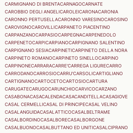
CARMIGNANO DI BRENTA
CARNAGO
CARNATE
CAROBBIO DEGLI ANGELI
CAROLEI
CARONA
CARONIA
CARONNO PERTUSELLA
CARONNO VARESINO
CAROSINO
CAROVIGNO
CAROVILLI
CARPANETO PIACENTINO
CARPANZANO
CARPASIO
CARPEGNA
CARPENEDOLO
CARPENETO
CARPI
CARPIANO
CARPIGNANO SALENTINO
CARPIGNANO SESIA
CARPINETI
CARPINETO DELLA NORA
CARPINETO ROMANO
CARPINETO SINELLO
CARPINO
CARPINONE
CARRARA
CARRE'
CARREGA LIGURE
CARRO
CARRODANO
CARROSIO
CARRU'
CARSOLI
CARTIGLIANO
CARTIGNANO
CARTOCETO
CARTOSIO
CARTURA
CARUGATE
CARUGO
CARUNCHIO
CARVICO
CARZANO
CASABONA
CASACALENDA
CASACANDITELLA
CASAGIOVE
CASAL CERMELLI
CASAL DI PRINCIPE
CASAL VELINO
CASALANGUIDA
CASALATTICO
CASALBELTRAME
CASALBORDINO
CASALBORE
CASALBORGONE
CASALBUONO
CASALBUTTANO ED UNITI
CASALCIPRANO