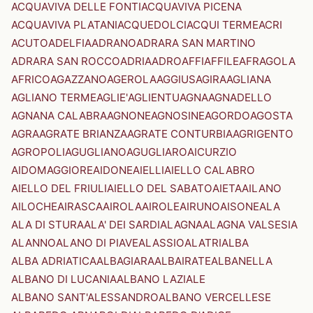
ACQUAVIVA DELLE FONTI
ACQUAVIVA PICENA
ACQUAVIVA PLATANI
ACQUEDOLCI
ACQUI TERME
ACRI
ACUTO
ADELFIA
ADRANO
ADRARA SAN MARTINO
ADRARA SAN ROCCO
ADRIA
ADRO
AFFI
AFFILE
AFRAGOLA
AFRICO
AGAZZANO
AGEROLA
AGGIUS
AGIRA
AGLIANA
AGLIANO TERME
AGLIE'
AGLIENTU
AGNA
AGNADELLO
AGNANA CALABRA
AGNONE
AGNOSINE
AGORDO
AGOSTA
AGRA
AGRATE BRIANZA
AGRATE CONTURBIA
AGRIGENTO
AGROPOLI
AGUGLIANO
AGUGLIARO
AICURZIO
AIDOMAGGIORE
AIDONE
AIELLI
AIELLO CALABRO
AIELLO DEL FRIULI
AIELLO DEL SABATO
AIETA
AILANO
AILOCHE
AIRASCA
AIROLA
AIROLE
AIRUNO
AISONE
ALA
ALA DI STURA
ALA' DEI SARDI
ALAGNA
ALAGNA VALSESIA
ALANNO
ALANO DI PIAVE
ALASSIO
ALATRI
ALBA
ALBA ADRIATICA
ALBAGIARA
ALBAIRATE
ALBANELLA
ALBANO DI LUCANIA
ALBANO LAZIALE
ALBANO SANT'ALESSANDRO
ALBANO VERCELLESE