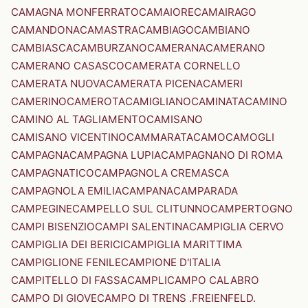
CAMAGNA MONFERRATO
CAMAIORE
CAMAIRAGO
CAMANDONA
CAMASTRA
CAMBIAGO
CAMBIANO
CAMBIASCA
CAMBURZANO
CAMERANA
CAMERANO
CAMERANO CASASCO
CAMERATA CORNELLO
CAMERATA NUOVA
CAMERATA PICENA
CAMERI
CAMERINO
CAMEROTA
CAMIGLIANO
CAMINATA
CAMINO
CAMINO AL TAGLIAMENTO
CAMISANO
CAMISANO VICENTINO
CAMMARATA
CAMO
CAMOGLI
CAMPAGNA
CAMPAGNA LUPIA
CAMPAGNANO DI ROMA
CAMPAGNATICO
CAMPAGNOLA CREMASCA
CAMPAGNOLA EMILIA
CAMPANA
CAMPARADA
CAMPEGINE
CAMPELLO SUL CLITUNNO
CAMPERTOGNO
CAMPI BISENZIO
CAMPI SALENTINA
CAMPIGLIA CERVO
CAMPIGLIA DEI BERICI
CAMPIGLIA MARITTIMA
CAMPIGLIONE FENILE
CAMPIONE D'ITALIA
CAMPITELLO DI FASSA
CAMPLI
CAMPO CALABRO
CAMPO DI GIOVE
CAMPO DI TRENS .FREIENFELD.