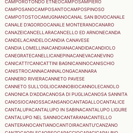
CAMPOROTONDO ETNEO
CAMPOSAMPIERO
CAMPOSANO
CAMPOSANTO
CAMPOSPINOSO
CAMPOTOSTO
CAMUGNANO
CANAL SAN BOVO
CANALE
CANALE D'AGORDO
CANALE MONTERANO
CANARO
CANAZEI
CANCELLARA
CANCELLO ED ARNONE
CANDA
CANDELA
CANDELO
CANDIA CANAVESE
CANDIA LOMELLINA
CANDIANA
CANDIDA
CANDIOLO
CANEGRATE
CANELLI
CANEPINA
CANEVA
CANEVINO
CANICATTI'
CANICATTINI BAGNI
CANINO
CANISCHIO
CANISTRO
CANNA
CANNALONGA
CANNARA
CANNERO RIVIERA
CANNETO PAVESE
CANNETO SULL'OGLIO
CANNOBIO
CANNOLE
CANOLO
CANONICA D'ADDA
CANOSA DI PUGLIA
CANOSA SANNITA
CANOSIO
CANOSSA
CANSANO
CANTAGALLO
CANTALICE
CANTALUPA
CANTALUPO IN SABINA
CANTALUPO LIGURE
CANTALUPO NEL SANNIO
CANTARANA
CANTELLO
CANTERANO
CANTIANO
CANTOIRA
CANTU'
CANZANO
CANZO
CAORLE
CAORSO
CAPACCIO
CAPACI
CAPALBIO