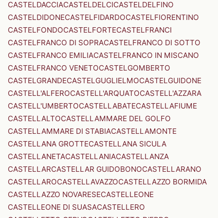
CASTELDACCIA
CASTELDELCI
CASTELDELFINO
CASTELDIDONE
CASTELFIDARDO
CASTELFIORENTINO
CASTELFONDO
CASTELFORTE
CASTELFRANCI
CASTELFRANCO DI SOPRA
CASTELFRANCO DI SOTTO
CASTELFRANCO EMILIA
CASTELFRANCO IN MISCANO
CASTELFRANCO VENETO
CASTELGOMBERTO
CASTELGRANDE
CASTELGUGLIELMO
CASTELGUIDONE
CASTELL'ALFERO
CASTELL'ARQUATO
CASTELL'AZZARA
CASTELL'UMBERTO
CASTELLABATE
CASTELLAFIUME
CASTELLALTO
CASTELLAMMARE DEL GOLFO
CASTELLAMMARE DI STABIA
CASTELLAMONTE
CASTELLANA GROTTE
CASTELLANA SICULA
CASTELLANETA
CASTELLANIA
CASTELLANZA
CASTELLAR
CASTELLAR GUIDOBONO
CASTELLARANO
CASTELLARO
CASTELLAVAZZO
CASTELLAZZO BORMIDA
CASTELLAZZO NOVARESE
CASTELLEONE
CASTELLEONE DI SUASA
CASTELLERO