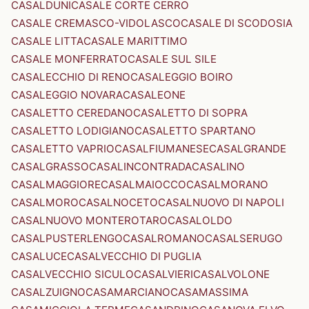
CASALDUNI
CASALE CORTE CERRO
CASALE CREMASCO-VIDOLASCO
CASALE DI SCODOSIA
CASALE LITTA
CASALE MARITTIMO
CASALE MONFERRATO
CASALE SUL SILE
CASALECCHIO DI RENO
CASALEGGIO BOIRO
CASALEGGIO NOVARA
CASALEONE
CASALETTO CEREDANO
CASALETTO DI SOPRA
CASALETTO LODIGIANO
CASALETTO SPARTANO
CASALETTO VAPRIO
CASALFIUMANESE
CASALGRANDE
CASALGRASSO
CASALINCONTRADA
CASALINO
CASALMAGGIORE
CASALMAIOCCO
CASALMORANO
CASALMORO
CASALNOCETO
CASALNUOVO DI NAPOLI
CASALNUOVO MONTEROTARO
CASALOLDO
CASALPUSTERLENGO
CASALROMANO
CASALSERUGO
CASALUCE
CASALVECCHIO DI PUGLIA
CASALVECCHIO SICULO
CASALVIERI
CASALVOLONE
CASALZUIGNO
CASAMARCIANO
CASAMASSIMA