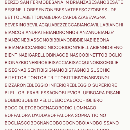
BERZO SAN FERMO
BESANA IN BRIANZA
BESANO
BESATE
BESENELLO
BESENZONE
BESNATE
BESOZZO
BESSUDE
BETTOLA
BETTONA
BEURA-CARDEZZA
BEVAGNA
BEVERINO
BEVILACQUA
BEZZECCA
BIANCAVILLA
BIANCHI
BIANCO
BIANDRATE
BIANDRONNO
BIANZANO
BIANZE'
BIANZONE
BIASSONO
BIBBIANO
BIBBIENA
BIBBONA
BIBIANA
BICCARI
BICINICCO
BIDONI'
BIELLA
BIENNO
BIENO
BIENTINA
BIGARELLO
BINAGO
BINASCO
BINETTO
BIOGLIO
BIONAZ
BIONE
BIRORI
BISACCIA
BISACQUINO
BISCEGLIE
BISEGNA
BISENTI
BISIGNANO
BISTAGNO
BISUSCHIO
BITETTO
BITONTO
BITRITTO
BITTI
BIVONA
BIVONGI
BIZZARONE
BLEGGIO INFERIORE
BLEGGIO SUPERIORE
BLELLO
BLERA
BLESSAGNO
BLEVIO
BLUFI
BOARA PISANI
BOBBIO
BOBBIO PELLICE
BOCA
BOCCHIGLIERO
BOCCIOLETO
BOCENAGO
BODIO LOMNAGO
BOFFALORA D'ADDA
BOFFALORA SOPRA TICINO
BOGLIASCO
BOGNANCO
BOGOGNO
BOIANO
BOISSANO