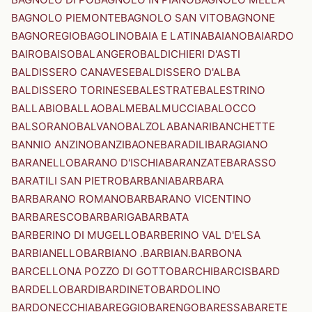
BAGNOLO PIEMONTE
BAGNOLO SAN VITO
BAGNONE
BAGNOREGIO
BAGOLINO
BAIA E LATINA
BAIANO
BAIARDO
BAIRO
BAISO
BALANGERO
BALDICHIERI D'ASTI
BALDISSERO CANAVESE
BALDISSERO D'ALBA
BALDISSERO TORINESE
BALESTRATE
BALESTRINO
BALLABIO
BALLAO
BALME
BALMUCCIA
BALOCCO
BALSORANO
BALVANO
BALZOLA
BANARI
BANCHETTE
BANNIO ANZINO
BANZI
BAONE
BARADILI
BARAGIANO
BARANELLO
BARANO D'ISCHIA
BARANZATE
BARASSO
BARATILI SAN PIETRO
BARBANIA
BARBARA
BARBARANO ROMANO
BARBARANO VICENTINO
BARBARESCO
BARBARIGA
BARBATA
BARBERINO DI MUGELLO
BARBERINO VAL D'ELSA
BARBIANELLO
BARBIANO .BARBIAN.
BARBONA
BARCELLONA POZZO DI GOTTO
BARCHI
BARCIS
BARD
BARDELLO
BARDI
BARDINETO
BARDOLINO
BARDONECCHIA
BAREGGIO
BARENGO
BARESSA
BARETE