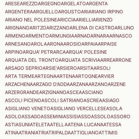
ARESE
AREZZO
ARGEGNO
ARGELATO
ARGENTA
ARGENTERA
ARGUELLO
ARGUSTO
ARI
ARIANO IRPINO
ARIANO NEL POLESINE
ARICCIA
ARIELLI
ARIENZO
ARIGNANO
ARITZO
ARIZZANO
ARLENA DI CASTRO
ARLUNO
ARMENO
ARMENTO
ARMUNGIA
ARNAD
ARNARA
ARNASCO
ARNESANO
AROLA
ARONA
AROSIO
ARPAIA
ARPAISE
ARPINO
ARQUA' PETRARCA
ARQUA' POLESINE
ARQUATA DEL TRONTO
ARQUATA SCRIVIA
ARRE
ARRONE
ARSAGO SEPRIO
ARSIE'
ARSIERO
ARSITA
ARSOLI
ARTA TERME
ARTEGNA
ARTENA
ARTOGNE
ARVIER
ARZACHENA
ARZAGO D'ADDA
ARZANA
ARZANO
ARZENE
ARZERGRANDE
ARZIGNANO
ASCEA
ASCIANO
ASCOLI PICENO
ASCOLI SATRIANO
ASCREA
ASIAGO
ASIGLIANO VENETO
ASIGLIANO VERCELLESE
ASOLA
ASOLO
ASSAGO
ASSEMINI
ASSISI
ASSO
ASSOLO
ASSORO
ASTI
ASUNI
ATELETA
ATELLA
ATENA LUCANA
ATESSA
ATINA
ATRANI
ATRI
ATRIPALDA
ATTIGLIANO
ATTIMIS