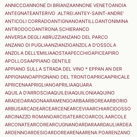
ANNICCO
ANNONE DI BRIANZA
ANNONE VENETO
ANOIA
ANTEGNATE
ANTERIVO .ALTREI.
ANTEY-SAINT-ANDRE'
ANTICOLI CORRADO
ANTIGNANO
ANTILLO
ANTONIMINA
ANTRODOCO
ANTRONA SCHIERANCO
ANVERSA DEGLI ABRUZZI
ANZANO DEL PARCO
ANZANO DI PUGLIA
ANZI
ANZIO
ANZOLA D'OSSOLA
ANZOLA DELL'EMILIA
AOSTA
APECCHIO
APICE
APIRO
APOLLOSA
APPIANO GENTILE
APPIANO SULLA STRADA DEL VINO * EPPAN AN DER
APPIGNANO
APPIGNANO DEL TRONTO
APRICA
APRICALE
APRICENA
APRIGLIANO
APRILIA
AQUARA
AQUILA D'ARROSCIA
AQUILEIA
AQUILONIA
AQUINO
ARADEO
ARAGONA
ARAMENGO
ARBA
ARBOREA
ARBORIO
ARBUS
ARCADE
ARCE
ARCENE
ARCEVIA
ARCHI
ARCIDOSSO
ARCINAZZO ROMANO
ARCISATE
ARCO
ARCOLA
ARCOLE
ARCONATE
ARCORE
ARCUGNANO
ARDARA
ARDAULI
ARDEA
ARDENNO
ARDESIO
ARDORE
ARENA
ARENA PO
ARENZANO