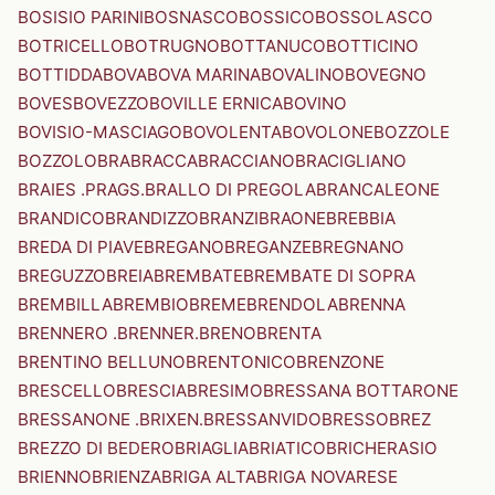
BOSISIO PARINI
BOSNASCO
BOSSICO
BOSSOLASCO
BOTRICELLO
BOTRUGNO
BOTTANUCO
BOTTICINO
BOTTIDDA
BOVA
BOVA MARINA
BOVALINO
BOVEGNO
BOVES
BOVEZZO
BOVILLE ERNICA
BOVINO
BOVISIO-MASCIAGO
BOVOLENTA
BOVOLONE
BOZZOLE
BOZZOLO
BRA
BRACCA
BRACCIANO
BRACIGLIANO
BRAIES .PRAGS.
BRALLO DI PREGOLA
BRANCALEONE
BRANDICO
BRANDIZZO
BRANZI
BRAONE
BREBBIA
BREDA DI PIAVE
BREGANO
BREGANZE
BREGNANO
BREGUZZO
BREIA
BREMBATE
BREMBATE DI SOPRA
BREMBILLA
BREMBIO
BREME
BRENDOLA
BRENNA
BRENNERO .BRENNER.
BRENO
BRENTA
BRENTINO BELLUNO
BRENTONICO
BRENZONE
BRESCELLO
BRESCIA
BRESIMO
BRESSANA BOTTARONE
BRESSANONE .BRIXEN.
BRESSANVIDO
BRESSO
BREZ
BREZZO DI BEDERO
BRIAGLIA
BRIATICO
BRICHERASIO
BRIENNO
BRIENZA
BRIGA ALTA
BRIGA NOVARESE