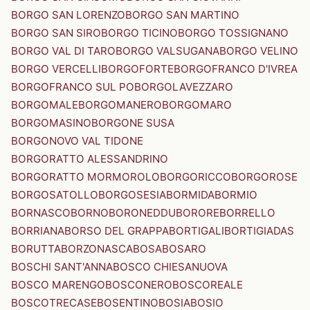
BORGO SAN LORENZO
BORGO SAN MARTINO
BORGO SAN SIRO
BORGO TICINO
BORGO TOSSIGNANO
BORGO VAL DI TARO
BORGO VALSUGANA
BORGO VELINO
BORGO VERCELLI
BORGOFORTE
BORGOFRANCO D'IVREA
BORGOFRANCO SUL PO
BORGOLAVEZZARO
BORGOMALE
BORGOMANERO
BORGOMARO
BORGOMASINO
BORGONE SUSA
BORGONOVO VAL TIDONE
BORGORATTO ALESSANDRINO
BORGORATTO MORMOROLO
BORGORICCO
BORGOROSE
BORGOSATOLLO
BORGOSESIA
BORMIDA
BORMIO
BORNASCO
BORNO
BORONEDDU
BORORE
BORRELLO
BORRIANA
BORSO DEL GRAPPA
BORTIGALI
BORTIGIADAS
BORUTTA
BORZONASCA
BOSA
BOSARO
BOSCHI SANT'ANNA
BOSCO CHIESANUOVA
BOSCO MARENGO
BOSCONERO
BOSCOREALE
BOSCOTRECASE
BOSENTINO
BOSIA
BOSIO