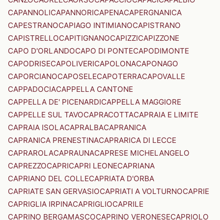
CAPANNOLI
CAPANNORI
CAPENA
CAPERGNANICA
CAPESTRANO
CAPIAGO INTIMIANO
CAPISTRANO
CAPISTRELLO
CAPITIGNANO
CAPIZZI
CAPIZZONE
CAPO D'ORLANDO
CAPO DI PONTE
CAPODIMONTE
CAPODRISE
CAPOLIVERI
CAPOLONA
CAPONAGO
CAPORCIANO
CAPOSELE
CAPOTERRA
CAPOVALLE
CAPPADOCIA
CAPPELLA CANTONE
CAPPELLA DE' PICENARDI
CAPPELLA MAGGIORE
CAPPELLE SUL TAVO
CAPRACOTTA
CAPRAIA E LIMITE
CAPRAIA ISOLA
CAPRALBA
CAPRANICA
CAPRANICA PRENESTINA
CAPRARICA DI LECCE
CAPRAROLA
CAPRAUNA
CAPRESE MICHELANGELO
CAPREZZO
CAPRI
CAPRI LEONE
CAPRIANA
CAPRIANO DEL COLLE
CAPRIATA D'ORBA
CAPRIATE SAN GERVASIO
CAPRIATI A VOLTURNO
CAPRIE
CAPRIGLIA IRPINA
CAPRIGLIO
CAPRILE
CAPRINO BERGAMASCO
CAPRINO VERONESE
CAPRIOLO