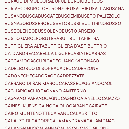
BURAGO DI MOLGORA
BURCEI
BURGIO
BURGOS
BURIASCO
BUROLO
BURONZO
BUSACHI
BUSALLA
BUSANA
BUSANO
BUSCA
BUSCATE
BUSCEMI
BUSETO PALIZZOLO
BUSNAGO
BUSSERO
BUSSETO
BUSSI SUL TIRINO
BUSSO
BUSSOLENGO
BUSSOLENO
BUSTO ARSIZIO
BUSTO GAROLFO
BUTERA
BUTI
BUTTAPIETRA
BUTTIGLIERA ALTA
BUTTIGLIERA D'ASTI
BUTTRIO
CA' D'ANDREA
CABELLA LIGURE
CABIATE
CABRAS
CACCAMO
CACCURI
CADEGLIANO-VICONAGO
CADELBOSCO DI SOPRA
CADEO
CADERZONE
CADONEGHE
CADORAGO
CADREZZATE
CAERANO DI SAN MARCO
CAFASSE
CAGGIANO
CAGLI
CAGLIARI
CAGLIO
CAGNANO AMITERNO
CAGNANO VARANO
CAGNO
CAGNO'
CAIANELLO
CAIAZZO
CAINES .KUENS.
CAINO
CAIOLO
CAIRANO
CAIRATE
CAIRO MONTENOTTE
CAIVANO
CALABRITTO
CALALZO DI CADORE
CALAMANDRANA
CALAMONACI
CALANGIANUS
CALANNA
CALASCA-CASTIGLIONE