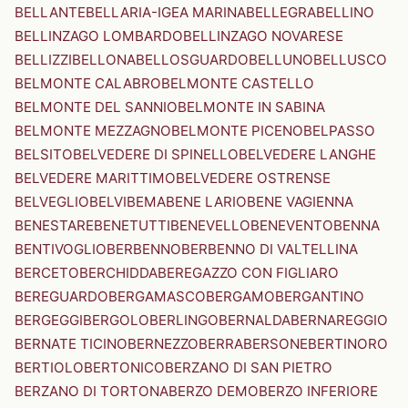
BELLANTE
BELLARIA-IGEA MARINA
BELLEGRA
BELLINO
BELLINZAGO LOMBARDO
BELLINZAGO NOVARESE
BELLIZZI
BELLONA
BELLOSGUARDO
BELLUNO
BELLUSCO
BELMONTE CALABRO
BELMONTE CASTELLO
BELMONTE DEL SANNIO
BELMONTE IN SABINA
BELMONTE MEZZAGNO
BELMONTE PICENO
BELPASSO
BELSITO
BELVEDERE DI SPINELLO
BELVEDERE LANGHE
BELVEDERE MARITTIMO
BELVEDERE OSTRENSE
BELVEGLIO
BELVI
BEMA
BENE LARIO
BENE VAGIENNA
BENESTARE
BENETUTTI
BENEVELLO
BENEVENTO
BENNA
BENTIVOGLIO
BERBENNO
BERBENNO DI VALTELLINA
BERCETO
BERCHIDDA
BEREGAZZO CON FIGLIARO
BEREGUARDO
BERGAMASCO
BERGAMO
BERGANTINO
BERGEGGI
BERGOLO
BERLINGO
BERNALDA
BERNAREGGIO
BERNATE TICINO
BERNEZZO
BERRA
BERSONE
BERTINORO
BERTIOLO
BERTONICO
BERZANO DI SAN PIETRO
BERZANO DI TORTONA
BERZO DEMO
BERZO INFERIORE