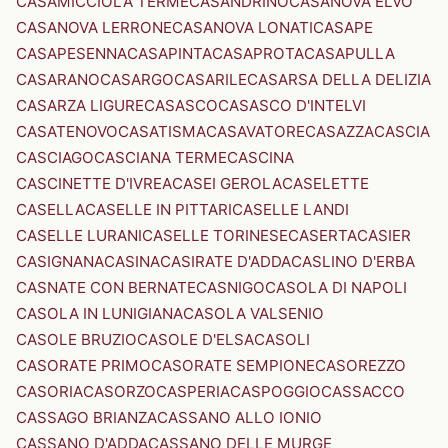
CASAMICCIOLA TERME
CASANDRINO
CASANOVA ELVO
CASANOVA LERRONE
CASANOVA LONATI
CASAPE
CASAPESENNA
CASAPINTA
CASAPROTA
CASAPULLA
CASARANO
CASARGO
CASARILE
CASARSA DELLA DELIZIA
CASARZA LIGURE
CASASCO
CASASCO D'INTELVI
CASATENOVO
CASATISMA
CASAVATORE
CASAZZA
CASCIA
CASCIAGO
CASCIANA TERME
CASCINA
CASCINETTE D'IVREA
CASEI GEROLA
CASELETTE
CASELLA
CASELLE IN PITTARI
CASELLE LANDI
CASELLE LURANI
CASELLE TORINESE
CASERTA
CASIER
CASIGNANA
CASINA
CASIRATE D'ADDA
CASLINO D'ERBA
CASNATE CON BERNATE
CASNIGO
CASOLA DI NAPOLI
CASOLA IN LUNIGIANA
CASOLA VALSENIO
CASOLE BRUZIO
CASOLE D'ELSA
CASOLI
CASORATE PRIMO
CASORATE SEMPIONE
CASOREZZO
CASORIA
CASORZO
CASPERIA
CASPOGGIO
CASSACCO
CASSAGO BRIANZA
CASSANO ALLO IONIO
CASSANO D'ADDA
CASSANO DELLE MURGE