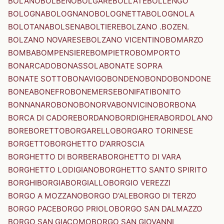
BOLANO
BOLBENO
BOLGARE
BOLLATE
BOLLENGO
BOLOGNA
BOLOGNANO
BOLOGNETTA
BOLOGNOLA
BOLOTANA
BOLSENA
BOLTIERE
BOLZANO .BOZEN.
BOLZANO NOVARESE
BOLZANO VICENTINO
BOMARZO
BOMBA
BOMPENSIERE
BOMPIETRO
BOMPORTO
BONARCADO
BONASSOLA
BONATE SOPRA
BONATE SOTTO
BONAVIGO
BONDENO
BONDO
BONDONE
BONEA
BONEFRO
BONEMERSE
BONIFATI
BONITO
BONNANARO
BONO
BONORVA
BONVICINO
BORBONA
BORCA DI CADORE
BORDANO
BORDIGHERA
BORDOLANO
BORE
BORETTO
BORGARELLO
BORGARO TORINESE
BORGETTO
BORGHETTO D'ARROSCIA
BORGHETTO DI BORBERA
BORGHETTO DI VARA
BORGHETTO LODIGIANO
BORGHETTO SANTO SPIRITO
BORGHI
BORGIA
BORGIALLO
BORGIO VEREZZI
BORGO A MOZZANO
BORGO D'ALE
BORGO DI TERZO
BORGO PACE
BORGO PRIOLO
BORGO SAN DALMAZZO
BORGO SAN GIACOMO
BORGO SAN GIOVANNI