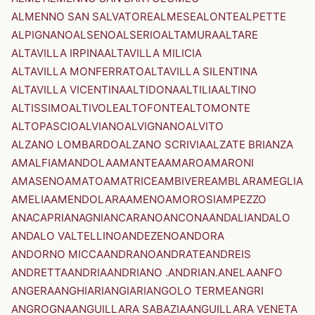
ALMENNO SAN SALVATORE
ALMESE
ALONTE
ALPETTE
ALPIGNANO
ALSENO
ALSERIO
ALTAMURA
ALTARE
ALTAVILLA IRPINA
ALTAVILLA MILICIA
ALTAVILLA MONFERRATO
ALTAVILLA SILENTINA
ALTAVILLA VICENTINA
ALTIDONA
ALTILIA
ALTINO
ALTISSIMO
ALTIVOLE
ALTOFONTE
ALTOMONTE
ALTOPASCIO
ALVIANO
ALVIGNANO
ALVITO
ALZANO LOMBARDO
ALZANO SCRIVIA
ALZATE BRIANZA
AMALFI
AMANDOLA
AMANTEA
AMARO
AMARONI
AMASENO
AMATO
AMATRICE
AMBIVERE
AMBLAR
AMEGLIA
AMELIA
AMENDOLARA
AMENO
AMOROSI
AMPEZZO
ANACAPRI
ANAGNI
ANCARANO
ANCONA
ANDALI
ANDALO
ANDALO VALTELLINO
ANDEZENO
ANDORA
ANDORNO MICCA
ANDRANO
ANDRATE
ANDREIS
ANDRETTA
ANDRIA
ANDRIANO .ANDRIAN.
ANELA
ANFO
ANGERA
ANGHIARI
ANGIARI
ANGOLO TERME
ANGRI
ANGROGNA
ANGUILLARA SABAZIA
ANGUILLARA VENETA