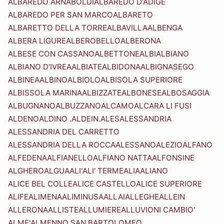
ALBAREDO ARNABOLDI
ALBAREDO D'ADIGE
ALBAREDO PER SAN MARCO
ALBARETO
ALBARETTO DELLA TORRE
ALBAVILLA
ALBENGA
ALBERA LIGURE
ALBEROBELLO
ALBERONA
ALBESE CON CASSANO
ALBETTONE
ALBI
ALBIANO
ALBIANO D'IVREA
ALBIATE
ALBIDONA
ALBIGNASEGO
ALBINEA
ALBINO
ALBIOLO
ALBISOLA SUPERIORE
ALBISSOLA MARINA
ALBIZZATE
ALBONESE
ALBOSAGGIA
ALBUGNANO
ALBUZZANO
ALCAMO
ALCARA LI FUSI
ALDENO
ALDINO .ALDEIN.
ALES
ALESSANDRIA
ALESSANDRIA DEL CARRETTO
ALESSANDRIA DELLA ROCCA
ALESSANO
ALEZIO
ALFANO
ALFEDENA
ALFIANELLO
ALFIANO NATTA
ALFONSINE
ALGHERO
ALGUA
ALI'
ALI' TERME
ALIA
ALIANO
ALICE BEL COLLE
ALICE CASTELLO
ALICE SUPERIORE
ALIFE
ALIMENA
ALIMINUSA
ALLAI
ALLEGHE
ALLEIN
ALLERONA
ALLISTE
ALLUMIERE
ALLUVIONI CAMBIO'
ALME'
ALMENNO SAN BARTOLOMEO