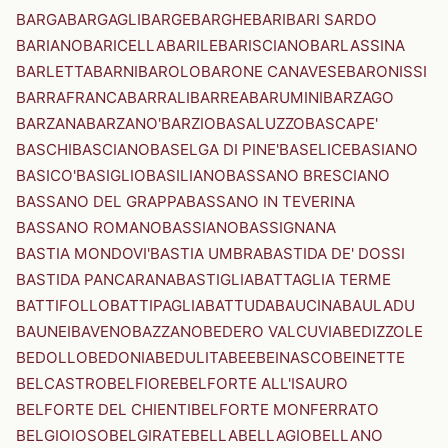
BARGA
BARGAGLI
BARGE
BARGHE
BARI
BARI SARDO
BARIANO
BARICELLA
BARILE
BARISCIANO
BARLASSINA
BARLETTA
BARNI
BAROLO
BARONE CANAVESE
BARONISSI
BARRAFRANCA
BARRALI
BARREA
BARUMINI
BARZAGO
BARZANA
BARZANO'
BARZIO
BASALUZZO
BASCAPE'
BASCHI
BASCIANO
BASELGA DI PINE'
BASELICE
BASIANO
BASICO'
BASIGLIO
BASILIANO
BASSANO BRESCIANO
BASSANO DEL GRAPPA
BASSANO IN TEVERINA
BASSANO ROMANO
BASSIANO
BASSIGNANA
BASTIA MONDOVI'
BASTIA UMBRA
BASTIDA DE' DOSSI
BASTIDA PANCARANA
BASTIGLIA
BATTAGLIA TERME
BATTIFOLLO
BATTIPAGLIA
BATTUDA
BAUCINA
BAULADU
BAUNEI
BAVENO
BAZZANO
BEDERO VALCUVIA
BEDIZZOLE
BEDOLLO
BEDONIA
BEDULITA
BEE
BEINASCO
BEINETTE
BELCASTRO
BELFIORE
BELFORTE ALL'ISAURO
BELFORTE DEL CHIENTI
BELFORTE MONFERRATO
BELGIOIOSO
BELGIRATE
BELLA
BELLAGIO
BELLANO