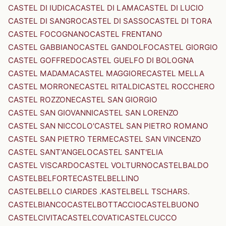
CASTEL DI IUDICA
CASTEL DI LAMA
CASTEL DI LUCIO
CASTEL DI SANGRO
CASTEL DI SASSO
CASTEL DI TORA
CASTEL FOCOGNANO
CASTEL FRENTANO
CASTEL GABBIANO
CASTEL GANDOLFO
CASTEL GIORGIO
CASTEL GOFFREDO
CASTEL GUELFO DI BOLOGNA
CASTEL MADAMA
CASTEL MAGGIORE
CASTEL MELLA
CASTEL MORRONE
CASTEL RITALDI
CASTEL ROCCHERO
CASTEL ROZZONE
CASTEL SAN GIORGIO
CASTEL SAN GIOVANNI
CASTEL SAN LORENZO
CASTEL SAN NICCOLO'
CASTEL SAN PIETRO ROMANO
CASTEL SAN PIETRO TERME
CASTEL SAN VINCENZO
CASTEL SANT'ANGELO
CASTEL SANT'ELIA
CASTEL VISCARDO
CASTEL VOLTURNO
CASTELBALDO
CASTELBELFORTE
CASTELBELLINO
CASTELBELLO CIARDES .KASTELBELL TSCHARS.
CASTELBIANCO
CASTELBOTTACCIO
CASTELBUONO
CASTELCIVITA
CASTELCOVATI
CASTELCUCCO