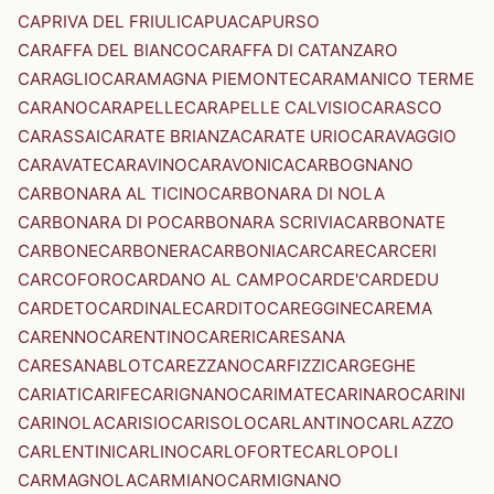
CAPRIVA DEL FRIULI
CAPUA
CAPURSO
CARAFFA DEL BIANCO
CARAFFA DI CATANZARO
CARAGLIO
CARAMAGNA PIEMONTE
CARAMANICO TERME
CARANO
CARAPELLE
CARAPELLE CALVISIO
CARASCO
CARASSAI
CARATE BRIANZA
CARATE URIO
CARAVAGGIO
CARAVATE
CARAVINO
CARAVONICA
CARBOGNANO
CARBONARA AL TICINO
CARBONARA DI NOLA
CARBONARA DI PO
CARBONARA SCRIVIA
CARBONATE
CARBONE
CARBONERA
CARBONIA
CARCARE
CARCERI
CARCOFORO
CARDANO AL CAMPO
CARDE'
CARDEDU
CARDETO
CARDINALE
CARDITO
CAREGGINE
CAREMA
CARENNO
CARENTINO
CARERI
CARESANA
CARESANABLOT
CAREZZANO
CARFIZZI
CARGEGHE
CARIATI
CARIFE
CARIGNANO
CARIMATE
CARINARO
CARINI
CARINOLA
CARISIO
CARISOLO
CARLANTINO
CARLAZZO
CARLENTINI
CARLINO
CARLOFORTE
CARLOPOLI
CARMAGNOLA
CARMIANO
CARMIGNANO