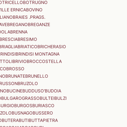
OTRICELLO
BOTRUGNO
ILLE ERNICA
BOVINO
LIANO
BRAIES .PRAGS.
IAVE
BREGANO
BREGANZE
DOLA
BRENNA
BRESCIA
BRESIMO
BRIAGLIA
BRIATICO
BRICHERASIO
RINDISI
BRINDISI MONTAGNA
ITTOLI
BRIVIO
BROCCOSTELLA
SCO
BROSSO
NO
BRUNATE
BRUNELLO
RUSSON
BRUZOLO
INO
BUCINE
BUDDUSO'
BUDOIA
O
BULGAROGRASSO
BULTEI
BULZI
BURGIO
BURGOS
BURIASCO
ZZOLO
BUSNAGO
BUSSERO
O
BUTERA
BUTI
BUTTAPIETRA