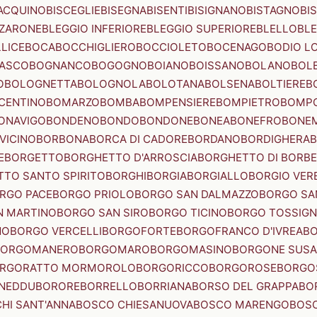
ACQUINO
BISCEGLIE
BISEGNA
BISENTI
BISIGNANO
BISTAGNO
BI
ZZARONE
BLEGGIO INFERIORE
BLEGGIO SUPERIORE
BLELLO
BL
LICE
BOCA
BOCCHIGLIERO
BOCCIOLETO
BOCENAGO
BODIO L
IASCO
BOGNANCO
BOGOGNO
BOIANO
BOISSANO
BOLANO
BOL
O
BOLOGNETTA
BOLOGNOLA
BOLOTANA
BOLSENA
BOLTIERE
B
CENTINO
BOMARZO
BOMBA
BOMPENSIERE
BOMPIETRO
BOMP
ONAVIGO
BONDENO
BONDO
BONDONE
BONEA
BONEFRO
BONE
VICINO
BORBONA
BORCA DI CADORE
BORDANO
BORDIGHERA
E
BORGETTO
BORGHETTO D'ARROSCIA
BORGHETTO DI BORB
TO SANTO SPIRITO
BORGHI
BORGIA
BORGIALLO
BORGIO VERE
RGO PACE
BORGO PRIOLO
BORGO SAN DALMAZZO
BORGO SA
N MARTINO
BORGO SAN SIRO
BORGO TICINO
BORGO TOSSIG
NO
BORGO VERCELLI
BORGOFORTE
BORGOFRANCO D'IVREA
BO
BORGOMANERO
BORGOMARO
BORGOMASINO
BORGONE SUSA
RGORATTO MORMOROLO
BORGORICCO
BORGOROSE
BORGO
NEDDU
BORORE
BORRELLO
BORRIANA
BORSO DEL GRAPPA
BO
HI SANT'ANNA
BOSCO CHIESANUOVA
BOSCO MARENGO
BOS