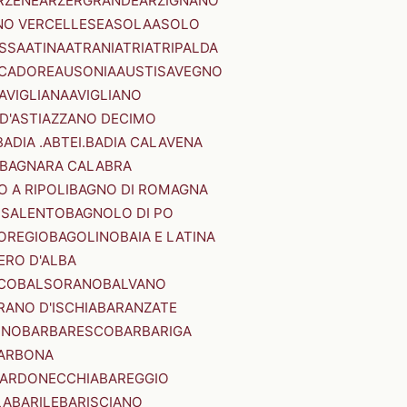
RZENE
ARZERGRANDE
ARZIGNANO
NO VERCELLESE
ASOLA
ASOLO
SSA
ATINA
ATRANI
ATRI
ATRIPALDA
 CADORE
AUSONIA
AUSTIS
AVEGNO
AVIGLIANA
AVIGLIANO
D'ASTI
AZZANO DECIMO
BADIA .ABTEI.
BADIA CALAVENA
BAGNARA CALABRA
 A RIPOLI
BAGNO DI ROMAGNA
 SALENTO
BAGNOLO DI PO
OREGIO
BAGOLINO
BAIA E LATINA
ERO D'ALBA
CO
BALSORANO
BALVANO
RANO D'ISCHIA
BARANZATE
INO
BARBARESCO
BARBARIGA
ARBONA
ARDONECCHIA
BAREGGIO
LA
BARILE
BARISCIANO