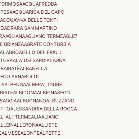
FORMOSA
ACQUAFREDDA
PESA
ACQUARICA DEL CAPO
ACQUAVIVA DELLE FONTI
NO
ADRARA SAN MARTINO
RA
AGLIANA
AGLIANO TERME
AGLIE'
E BRIANZA
AGRATE CONTURBIA
CALABRO
AIELLO DEL FRIULI
STURA
ALA' DEI SARDI
ALAGNA
LBAIRATE
ALBANELLA
EDO ARNABOLDI
LA
ALBENGA
ALBERA LIGURE
BIATE
ALBIDONA
ALBIGNASEGO
SAGGIA
ALBUGNANO
ALBUZZANO
ETTO
ALESSANDRIA DELLA ROCCA
LI'
ALI' TERME
ALIA
ALIANO
ALLEIN
ALLERONA
ALLISTE
E
ALMESE
ALONTE
ALPETTE