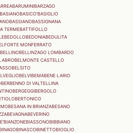
ARREA
BARUMINI
BARZAGO
BASIANO
BASICO'
BASIGLIO
ANO
BASSIANO
BASSIGNANA
IA TERME
BATTIFOLLO
LE
BEDOLLO
BEDONIA
BEDULITA
ELFORTE MONFERRATO
BELLINO
BELLINZAGO LOMBARDO
LABRO
BELMONTE CASTELLO
ASSO
BELSITO
ELVEGLIO
BELVI
BEMA
BENE LARIO
O
BERBENNO DI VALTELLINA
NTINO
BERGEGGI
BERGOLO
RTIOLO
BERTONICO
RMO
BESANA IN BRIANZA
BESANO
ZZA
BEVAGNA
BEVERINO
E'
BIANZONE
BIASSONO
BIBBIANO
BINAGO
BINASCO
BINETTO
BIOGLIO