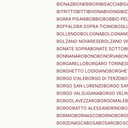
BIONAZ
BIONE
BIRORI
BISACCIA
BIS
BITRITTO
BITTI
BIVONA
BIVONGI
BI
BOARA PISANI
BOBBIO
BOBBIO PEL
BOFFALORA SOPRA TICINO
BOGL
BOLLENGO
BOLOGNA
BOLOGNAN
BOLZANO NOVARESE
BOLZANO VI
BONATE SOPRA
BONATE SOTTO
B
BONNANARO
BONO
BONORVA
BON
BORGARELLO
BORGARO TORINES
BORGHETTO LODIGIANO
BORGHET
BORGO D'ALE
BORGO DI TERZO
BO
BORGO SAN LORENZO
BORGO SA
BORGO VALSUGANA
BORGO VELI
BORGOLAVEZZARO
BORGOMALE
BORGORATTO ALESSANDRINO
BO
BORMIO
BORNASCO
BORNO
BORO
BORZONASCA
BOSA
BOSARO
BOSC