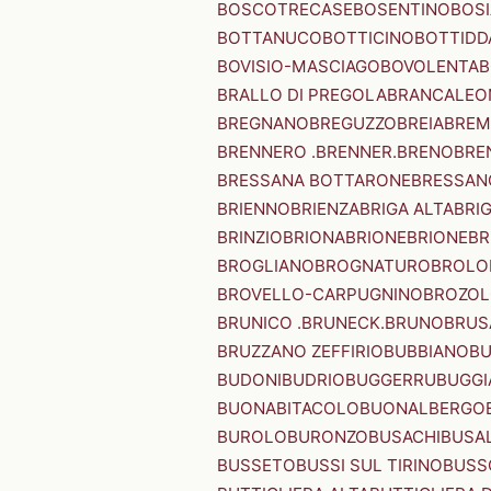
BOSCOTRECASE
BOSENTINO
BOSI
BOTTANUCO
BOTTICINO
BOTTIDD
BOVISIO-MASCIAGO
BOVOLENTA
B
BRALLO DI PREGOLA
BRANCALEO
BREGNANO
BREGUZZO
BREIA
BREM
BRENNERO .BRENNER.
BRENO
BRE
BRESSANA BOTTARONE
BRESSANO
BRIENNO
BRIENZA
BRIGA ALTA
BRI
BRINZIO
BRIONA
BRIONE
BRIONE
BR
BROGLIANO
BROGNATURO
BROLO
BROVELLO-CARPUGNINO
BROZO
BRUNICO .BRUNECK.
BRUNO
BRUS
BRUZZANO ZEFFIRIO
BUBBIANO
BU
BUDONI
BUDRIO
BUGGERRU
BUGGI
BUONABITACOLO
BUONALBERGO
BUROLO
BURONZO
BUSACHI
BUSA
BUSSETO
BUSSI SUL TIRINO
BUSS