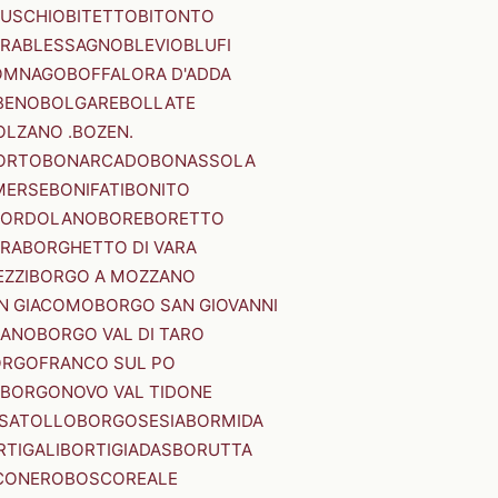
SUSCHIO
BITETTO
BITONTO
ERA
BLESSAGNO
BLEVIO
BLUFI
OMNAGO
BOFFALORA D'ADDA
BENO
BOLGARE
BOLLATE
OLZANO .BOZEN.
ORTO
BONARCADO
BONASSOLA
MERSE
BONIFATI
BONITO
BORDOLANO
BORE
BORETTO
ERA
BORGHETTO DI VARA
ZZI
BORGO A MOZZANO
N GIACOMO
BORGO SAN GIOVANNI
NANO
BORGO VAL DI TARO
RGOFRANCO SUL PO
BORGONOVO VAL TIDONE
SATOLLO
BORGOSESIA
BORMIDA
RTIGALI
BORTIGIADAS
BORUTTA
CONERO
BOSCOREALE