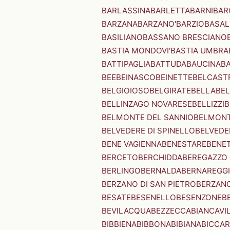
BARLASSINA
BARLETTA
BARNI
BAR
BARZANA
BARZANO'
BARZIO
BASAL
BASILIANO
BASSANO BRESCIANO
BASTIA MONDOVI'
BASTIA UMBRA
BATTIPAGLIA
BATTUDA
BAUCINA
B
BEE
BEINASCO
BEINETTE
BELCAST
BELGIOIOSO
BELGIRATE
BELLA
BEL
BELLINZAGO NOVARESE
BELLIZZI
B
BELMONTE DEL SANNIO
BELMONT
BELVEDERE DI SPINELLO
BELVEDE
BENE VAGIENNA
BENESTARE
BENE
BERCETO
BERCHIDDA
BEREGAZZO 
BERLINGO
BERNALDA
BERNAREGG
BERZANO DI SAN PIETRO
BERZANO
BESATE
BESENELLO
BESENZONE
B
BEVILACQUA
BEZZECCA
BIANCAVI
BIBBIENA
BIBBONA
BIBIANA
BICCAR