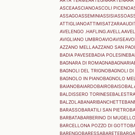
ARTA TERME
ARTEGNA
ARTENA
AR
ASCEA
ASCIANO
ASCOLI PICENO
A
ASSAGO
ASSEMINI
ASSISI
ASSO
AS
ATTIGLIANO
ATTIMIS
ATZARA
AUDI
AVELENGO .HAFLING.
AVELLA
AVE
AVIGLIANO UMBRO
AVIO
AVISE
AVO
AZZANO MELLA
AZZANO SAN PAO
BADIA PAVESE
BADIA POLESINE
BA
BAGNARA DI ROMAGNA
BAGNARIA
BAGNOLI DEL TRIGNO
BAGNOLI DI
BAGNOLO IN PIANO
BAGNOLO ME
BAIANO
BAIARDO
BAIRO
BAISO
BAL
BALDISSERO TORINESE
BALESTR
BALZOLA
BANARI
BANCHETTE
BAN
BARASSO
BARATILI SAN PIETRO
B
BARBATA
BARBERINO DI MUGELL
BARCELLONA POZZO DI GOTTO
B
BARENGO
BARESSA
BARETE
BARG