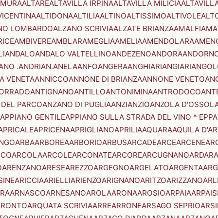
AMURA
ALTARE
ALTAVILLA IRPINA
ALTAVILLA MILICIA
ALTAVILL
VICENTINA
ALTIDONA
ALTILIA
ALTINO
ALTISSIMO
ALTIVOLE
ALT
NO LOMBARDO
ALZANO SCRIVIA
ALZATE BRIANZA
AMALFI
AMA
RICE
AMBIVERE
AMBLAR
AMEGLIA
AMELIA
AMENDOLARA
AMEN
LI
ANDALO
ANDALO VALTELLINO
ANDEZENO
ANDORA
ANDORNO
ANO .ANDRIAN.
ANELA
ANFO
ANGERA
ANGHIARI
ANGIARI
ANGOL
A VENETA
ANNICCO
ANNONE DI BRIANZA
ANNONE VENETO
AN
CORRADO
ANTIGNANO
ANTILLO
ANTONIMINA
ANTRODOCO
ANT
 DEL PARCO
ANZANO DI PUGLIA
ANZI
ANZIO
ANZOLA D'OSSOL
APPIANO GENTILE
APPIANO SULLA STRADA DEL VINO * EPPA
APRICALE
APRICENA
APRIGLIANO
APRILIA
AQUARA
AQUILA D'A
NGO
ARBA
ARBOREA
ARBORIO
ARBUS
ARCADE
ARCE
ARCENE
AR
RCO
ARCOLA
ARCOLE
ARCONATE
ARCORE
ARCUGNANO
ARDAR
O
ARENZANO
ARESE
AREZZO
ARGEGNO
ARGELATO
ARGENTA
ARG
SINE
ARICCIA
ARIELLI
ARIENZO
ARIGNANO
ARITZO
ARIZZANO
ARL
RA
ARNASCO
ARNESANO
AROLA
ARONA
AROSIO
ARPAIA
ARPAIS
TRONTO
ARQUATA SCRIVIA
ARRE
ARRONE
ARSAGO SEPRIO
ARSI