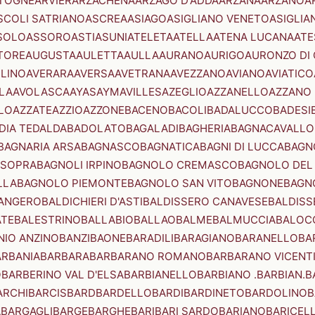
TOGNE
ARVIER
ARZACHENA
ARZAGO D'ADDA
ARZANA
ARZANO
A
SCOLI SATRIANO
ASCREA
ASIAGO
ASIGLIANO VENETO
ASIGLIA
SOLO
ASSORO
ASTI
ASUNI
ATELETA
ATELLA
ATENA LUCANA
ATE
TORE
AUGUSTA
AULETTA
AULLA
AURANO
AURIGO
AURONZO DI
LLINO
AVERARA
AVERSA
AVETRANA
AVEZZANO
AVIANO
AVIATICO
LA
AVOLASCA
AYAS
AYMAVILLES
AZEGLIO
AZZANELLO
AZZANO 
LO
AZZATE
AZZIO
AZZONE
BACENO
BACOLI
BADALUCCO
BADESI
DIA TEDALDA
BADOLATO
BAGALADI
BAGHERIA
BAGNACAVALLO
BAGNARIA ARSA
BAGNASCO
BAGNATICA
BAGNI DI LUCCA
BAGNO
 SOPRA
BAGNOLI IRPINO
BAGNOLO CREMASCO
BAGNOLO DEL
LLA
BAGNOLO PIEMONTE
BAGNOLO SAN VITO
BAGNONE
BAGN
ANGERO
BALDICHIERI D'ASTI
BALDISSERO CANAVESE
BALDISS
ATE
BALESTRINO
BALLABIO
BALLAO
BALME
BALMUCCIA
BALOC
NIO ANZINO
BANZI
BAONE
BARADILI
BARAGIANO
BARANELLO
BA
ARBANIA
BARBARA
BARBARANO ROMANO
BARBARANO VICENT
O
BARBERINO VAL D'ELSA
BARBIANELLO
BARBIANO .BARBIAN.
B
ARCHI
BARCIS
BARD
BARDELLO
BARDI
BARDINETO
BARDOLINO
B
A
BARGAGLI
BARGE
BARGHE
BARI
BARI SARDO
BARIANO
BARICEL