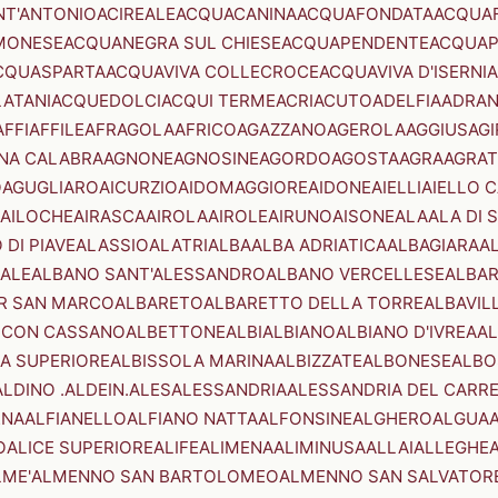
NT'ANTONIO
ACIREALE
ACQUACANINA
ACQUAFONDATA
ACQUA
MONESE
ACQUANEGRA SUL CHIESE
ACQUAPENDENTE
ACQUAP
CQUASPARTA
ACQUAVIVA COLLECROCE
ACQUAVIVA D'ISERNIA
LATANI
ACQUEDOLCI
ACQUI TERME
ACRI
ACUTO
ADELFIA
ADRA
AFFI
AFFILE
AFRAGOLA
AFRICO
AGAZZANO
AGEROLA
AGGIUS
AGI
NA CALABRA
AGNONE
AGNOSINE
AGORDO
AGOSTA
AGRA
AGRAT
O
AGUGLIARO
AICURZIO
AIDOMAGGIORE
AIDONE
AIELLI
AIELLO 
AILOCHE
AIRASCA
AIROLA
AIROLE
AIRUNO
AISONE
ALA
ALA DI 
 DI PIAVE
ALASSIO
ALATRI
ALBA
ALBA ADRIATICA
ALBAGIARA
A
IALE
ALBANO SANT'ALESSANDRO
ALBANO VERCELLESE
ALBAR
R SAN MARCO
ALBARETO
ALBARETTO DELLA TORRE
ALBAVIL
 CON CASSANO
ALBETTONE
ALBI
ALBIANO
ALBIANO D'IVREA
AL
A SUPERIORE
ALBISSOLA MARINA
ALBIZZATE
ALBONESE
ALBO
ALDINO .ALDEIN.
ALES
ALESSANDRIA
ALESSANDRIA DEL CARR
ENA
ALFIANELLO
ALFIANO NATTA
ALFONSINE
ALGHERO
ALGUA
A
O
ALICE SUPERIORE
ALIFE
ALIMENA
ALIMINUSA
ALLAI
ALLEGHE
LME'
ALMENNO SAN BARTOLOMEO
ALMENNO SAN SALVATOR