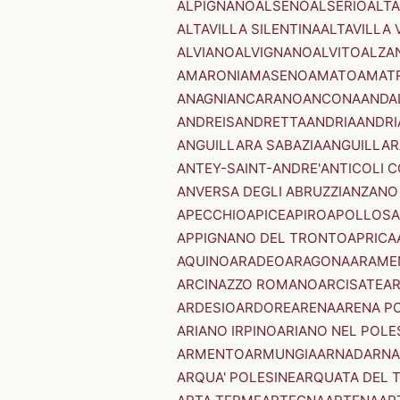
ALPIGNANO
ALSENO
ALSERIO
ALT
ALTAVILLA SILENTINA
ALTAVILLA 
ALVIANO
ALVIGNANO
ALVITO
ALZA
AMARONI
AMASENO
AMATO
AMAT
ANAGNI
ANCARANO
ANCONA
ANDA
ANDREIS
ANDRETTA
ANDRIA
ANDRI
ANGUILLARA SABAZIA
ANGUILLAR
ANTEY-SAINT-ANDRE'
ANTICOLI 
ANVERSA DEGLI ABRUZZI
ANZANO
APECCHIO
APICE
APIRO
APOLLOSA
APPIGNANO DEL TRONTO
APRICA
AQUINO
ARADEO
ARAGONA
ARAME
ARCINAZZO ROMANO
ARCISATE
A
ARDESIO
ARDORE
ARENA
ARENA P
ARIANO IRPINO
ARIANO NEL POLE
ARMENTO
ARMUNGIA
ARNAD
ARNA
ARQUA' POLESINE
ARQUATA DEL 