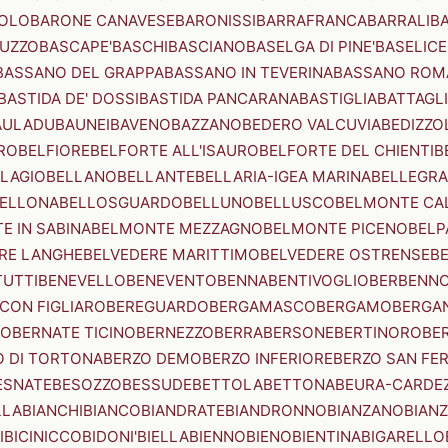
OLO
BARONE CANAVESE
BARONISSI
BARRAFRANCA
BARRALI
B
UZZO
BASCAPE'
BASCHI
BASCIANO
BASELGA DI PINE'
BASELICE
BASSANO DEL GRAPPA
BASSANO IN TEVERINA
BASSANO ROM
BASTIDA DE' DOSSI
BASTIDA PANCARANA
BASTIGLIA
BATTAGL
AULADU
BAUNEI
BAVENO
BAZZANO
BEDERO VALCUVIA
BEDIZZO
RO
BELFIORE
BELFORTE ALL'ISAURO
BELFORTE DEL CHIENTI
B
LAGIO
BELLANO
BELLANTE
BELLARIA-IGEA MARINA
BELLEGRA
ELLONA
BELLOSGUARDO
BELLUNO
BELLUSCO
BELMONTE CA
E IN SABINA
BELMONTE MEZZAGNO
BELMONTE PICENO
BELP
RE LANGHE
BELVEDERE MARITTIMO
BELVEDERE OSTRENSE
B
TUTTI
BENEVELLO
BENEVENTO
BENNA
BENTIVOGLIO
BERBENN
CON FIGLIARO
BEREGUARDO
BERGAMASCO
BERGAMO
BERGA
IO
BERNATE TICINO
BERNEZZO
BERRA
BERSONE
BERTINORO
BE
 DI TORTONA
BERZO DEMO
BERZO INFERIORE
BERZO SAN FE
ESNATE
BESOZZO
BESSUDE
BETTOLA
BETTONA
BEURA-CARDE
LLA
BIANCHI
BIANCO
BIANDRATE
BIANDRONNO
BIANZANO
BIANZ
I
BICINICCO
BIDONI'
BIELLA
BIENNO
BIENO
BIENTINA
BIGARELLO