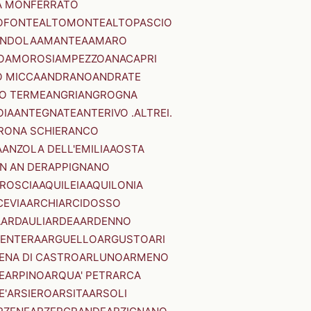
A MONFERRATO
OFONTE
ALTOMONTE
ALTOPASCIO
NDOLA
AMANTEA
AMARO
O
AMOROSI
AMPEZZO
ANACAPRI
 MICCA
ANDRANO
ANDRATE
O TERME
ANGRI
ANGROGNA
OIA
ANTEGNATE
ANTERIVO .ALTREI.
RONA SCHIERANCO
A
ANZOLA DELL'EMILIA
AOSTA
N AN DER
APPIGNANO
RROSCIA
AQUILEIA
AQUILONIA
CEVIA
ARCHI
ARCIDOSSO
A
ARDAULI
ARDEA
ARDENNO
ENTERA
ARGUELLO
ARGUSTO
ARI
ENA DI CASTRO
ARLUNO
ARMENO
E
ARPINO
ARQUA' PETRARCA
E'
ARSIERO
ARSITA
ARSOLI