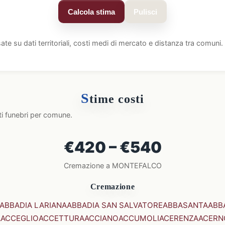
Calcola stima
Pulisci
ate su dati territoriali, costi medi di mercato e distanza tra comun
S
time costi
ti funebri per comune.
€420 – €540
Cremazione a MONTEFALCO
Cremazione
ABBADIA LARIANA
ABBADIA SAN SALVATORE
ABBASANTA
ABB
A
ACCEGLIO
ACCETTURA
ACCIANO
ACCUMOLI
ACERENZA
ACERN