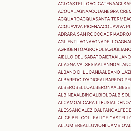
ACI CASTELLO
ACI CATENA
ACI SA
ACQUALAGNA
ACQUANEGRA CRE
ACQUARO
ACQUASANTA TERME
A
ACQUAVIVA PICENA
ACQUAVIVA P
ADRARA SAN ROCCO
ADRIA
ADRO
AGLIENTU
AGNA
AGNADELLO
AGNA
AGRIGENTO
AGROPOLI
AGUGLIAN
AIELLO DEL SABATO
AIETA
AILANO
ALAGNA VALSESIA
ALANNO
ALANO
ALBANO DI LUCANIA
ALBANO LAZ
ALBAREDO D'ADIGE
ALBAREDO PE
ALBEROBELLO
ALBERONA
ALBESE
ALBINEA
ALBINO
ALBIOLO
ALBISOL
ALCAMO
ALCARA LI FUSI
ALDENO
ALESSANO
ALEZIO
ALFANO
ALFED
ALICE BEL COLLE
ALICE CASTELL
ALLUMIERE
ALLUVIONI CAMBIO'
A