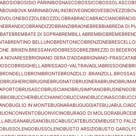
A
BOSIO
BOSISIO PARINI
BOSNASCO
BOSSICO
BOSSOLASCO
B
A
BOVA
BOVA MARINA
BOVALINO
BOVEGNO
BOVES
BOVEZZO
BOV
OVOLONE
BOZZOLE
BOZZOLO
BRA
BRACCA
BRACCIANO
BRACIG
NE
BRANDICO
BRANDIZZO
BRANZI
BRAONE
BREBBIA
BREDA DI P
BATE
BREMBATE DI SOPRA
BREMBILLA
BREMBIO
BREME
BREN
NTA
BRENTINO BELLUNO
BRENTONICO
BRENZONE
BRESCELLO
NE .BRIXEN.
BRESSANVIDO
BRESSO
BREZ
BREZZO DI BEDERO
GA NOVARESE
BRIGNANO GERA D'ADDA
BRIGNANO-FRASCATA
B
IOSCO
BRISIGHELLA
BRISSAGO-VALTRAVAGLIA
BRISSOGNE
BR
BRONDELLO
BRONI
BRONTE
BRONZOLO .BRANZOLL.
BROSSA
LO
BRUGHERIO
BRUGINE
BRUGNATO
BRUGNERA
BRUINO
BRUMA
APORTO
BRUSASCO
BRUSCIANO
BRUSIMPIANO
BRUSNENGO
B
BBIO
BUCCHERI
BUCCHIANICO
BUCCIANO
BUCCINASCO
BUCC
ANO
BUGLIO IN MONTE
BUGNARA
BUGUGGIATE
BUJA
BULCIAG
BUONCONVENTO
BUONVICINO
BURAGO DI MOLGORA
BURCEI
LLA
BUSANA
BUSANO
BUSCA
BUSCATE
BUSCEMI
BUSETO PALI
O
BUSSOLENGO
BUSSOLENO
BUSTO ARSIZIO
BUSTO GAROLF