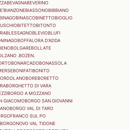
ZZA
BEVAGNA
BEVERINO
E'
BIANZONE
BIASSONO
BIBBIANO
BINAGO
BINASCO
BINETTO
BIOGLIO
SUSCHIO
BITETTO
BITONTO
ERA
BLESSAGNO
BLEVIO
BLUFI
OMNAGO
BOFFALORA D'ADDA
BENO
BOLGARE
BOLLATE
OLZANO .BOZEN.
ORTO
BONARCADO
BONASSOLA
MERSE
BONIFATI
BONITO
BORDOLANO
BORE
BORETTO
ERA
BORGHETTO DI VARA
ZZI
BORGO A MOZZANO
N GIACOMO
BORGO SAN GIOVANNI
NANO
BORGO VAL DI TARO
RGOFRANCO SUL PO
BORGONOVO VAL TIDONE