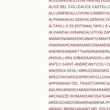
ALESSANO
ALEZIO
ALFANO
ALFED
ALICE BEL COLLE
ALICE CASTELL
ALLUMIERE
ALLUVIONI CAMBIO'
A
ALPIGNANO
ALSENO
ALSERIO
ALT
ALTAVILLA SILENTINA
ALTAVILLA 
ALVIANO
ALVIGNANO
ALVITO
ALZA
AMARONI
AMASENO
AMATO
AMAT
ANAGNI
ANCARANO
ANCONA
ANDA
ANDREIS
ANDRETTA
ANDRIA
ANDRI
ANGUILLARA SABAZIA
ANGUILLAR
ANTEY-SAINT-ANDRE'
ANTICOLI 
ANVERSA DEGLI ABRUZZI
ANZANO
APECCHIO
APICE
APIRO
APOLLOSA
APPIGNANO DEL TRONTO
APRICA
AQUINO
ARADEO
ARAGONA
ARAME
ARCINAZZO ROMANO
ARCISATE
A
ARDESIO
ARDORE
ARENA
ARENA P
ARIANO IRPINO
ARIANO NEL POLE