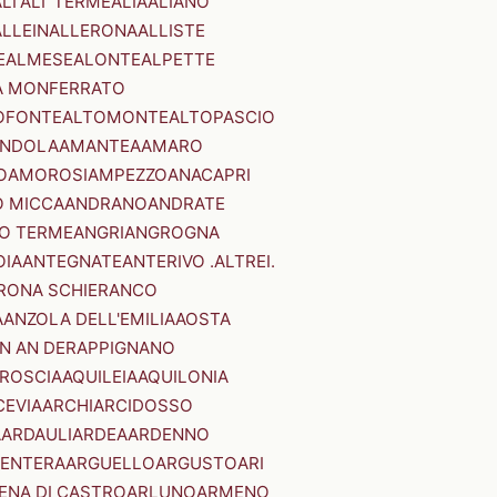
LI'
ALI' TERME
ALIA
ALIANO
ALLEIN
ALLERONA
ALLISTE
E
ALMESE
ALONTE
ALPETTE
A MONFERRATO
OFONTE
ALTOMONTE
ALTOPASCIO
NDOLA
AMANTEA
AMARO
O
AMOROSI
AMPEZZO
ANACAPRI
 MICCA
ANDRANO
ANDRATE
O TERME
ANGRI
ANGROGNA
OIA
ANTEGNATE
ANTERIVO .ALTREI.
RONA SCHIERANCO
A
ANZOLA DELL'EMILIA
AOSTA
N AN DER
APPIGNANO
RROSCIA
AQUILEIA
AQUILONIA
CEVIA
ARCHI
ARCIDOSSO
A
ARDAULI
ARDEA
ARDENNO
ENTERA
ARGUELLO
ARGUSTO
ARI
ENA DI CASTRO
ARLUNO
ARMENO