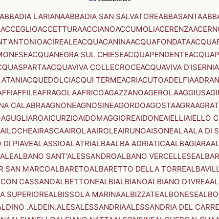
ABBADIA LARIANA
ABBADIA SAN SALVATORE
ABBASANTA
ABB
A
ACCEGLIO
ACCETTURA
ACCIANO
ACCUMOLI
ACERENZA
ACERN
NT'ANTONIO
ACIREALE
ACQUACANINA
ACQUAFONDATA
ACQUA
MONESE
ACQUANEGRA SUL CHIESE
ACQUAPENDENTE
ACQUAP
CQUASPARTA
ACQUAVIVA COLLECROCE
ACQUAVIVA D'ISERNIA
LATANI
ACQUEDOLCI
ACQUI TERME
ACRI
ACUTO
ADELFIA
ADRA
AFFI
AFFILE
AFRAGOLA
AFRICO
AGAZZANO
AGEROLA
AGGIUS
AGI
NA CALABRA
AGNONE
AGNOSINE
AGORDO
AGOSTA
AGRA
AGRAT
O
AGUGLIARO
AICURZIO
AIDOMAGGIORE
AIDONE
AIELLI
AIELLO 
AILOCHE
AIRASCA
AIROLA
AIROLE
AIRUNO
AISONE
ALA
ALA DI 
 DI PIAVE
ALASSIO
ALATRI
ALBA
ALBA ADRIATICA
ALBAGIARA
A
IALE
ALBANO SANT'ALESSANDRO
ALBANO VERCELLESE
ALBAR
R SAN MARCO
ALBARETO
ALBARETTO DELLA TORRE
ALBAVIL
 CON CASSANO
ALBETTONE
ALBI
ALBIANO
ALBIANO D'IVREA
AL
A SUPERIORE
ALBISSOLA MARINA
ALBIZZATE
ALBONESE
ALBO
ALDINO .ALDEIN.
ALES
ALESSANDRIA
ALESSANDRIA DEL CARR