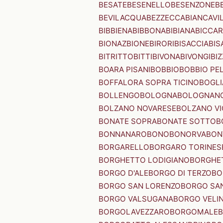
BESATE
BESENELLO
BESENZONE
B
BEVILACQUA
BEZZECCA
BIANCAVI
BIBBIENA
BIBBONA
BIBIANA
BICCAR
BIONAZ
BIONE
BIRORI
BISACCIA
BIS
BITRITTO
BITTI
BIVONA
BIVONGI
BI
BOARA PISANI
BOBBIO
BOBBIO PEL
BOFFALORA SOPRA TICINO
BOGL
BOLLENGO
BOLOGNA
BOLOGNAN
BOLZANO NOVARESE
BOLZANO VI
BONATE SOPRA
BONATE SOTTO
B
BONNANARO
BONO
BONORVA
BON
BORGARELLO
BORGARO TORINES
BORGHETTO LODIGIANO
BORGHET
BORGO D'ALE
BORGO DI TERZO
BO
BORGO SAN LORENZO
BORGO SA
BORGO VALSUGANA
BORGO VELI
BORGOLAVEZZARO
BORGOMALE