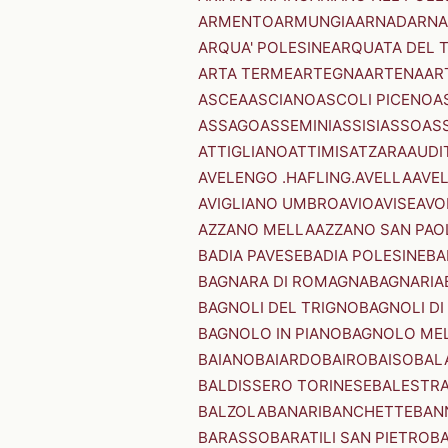
ARMENTO
ARMUNGIA
ARNAD
ARNA
ARQUA' POLESINE
ARQUATA DEL 
ARTA TERME
ARTEGNA
ARTENA
AR
ASCEA
ASCIANO
ASCOLI PICENO
A
ASSAGO
ASSEMINI
ASSISI
ASSO
AS
ATTIGLIANO
ATTIMIS
ATZARA
AUDI
AVELENGO .HAFLING.
AVELLA
AVE
AVIGLIANO UMBRO
AVIO
AVISE
AVO
AZZANO MELLA
AZZANO SAN PAO
BADIA PAVESE
BADIA POLESINE
BA
BAGNARA DI ROMAGNA
BAGNARIA
BAGNOLI DEL TRIGNO
BAGNOLI DI
BAGNOLO IN PIANO
BAGNOLO ME
BAIANO
BAIARDO
BAIRO
BAISO
BAL
BALDISSERO TORINESE
BALESTR
BALZOLA
BANARI
BANCHETTE
BAN
BARASSO
BARATILI SAN PIETRO
B