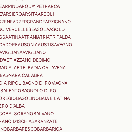
E
ARPINO
ARQUA' PETRARCA
E'
ARSIERO
ARSITA
ARSOLI
RZENE
ARZERGRANDE
ARZIGNANO
NO VERCELLESE
ASOLA
ASOLO
SSA
ATINA
ATRANI
ATRI
ATRIPALDA
 CADORE
AUSONIA
AUSTIS
AVEGNO
AVIGLIANA
AVIGLIANO
D'ASTI
AZZANO DECIMO
BADIA .ABTEI.
BADIA CALAVENA
BAGNARA CALABRA
 A RIPOLI
BAGNO DI ROMAGNA
 SALENTO
BAGNOLO DI PO
OREGIO
BAGOLINO
BAIA E LATINA
ERO D'ALBA
CO
BALSORANO
BALVANO
RANO D'ISCHIA
BARANZATE
INO
BARBARESCO
BARBARIGA