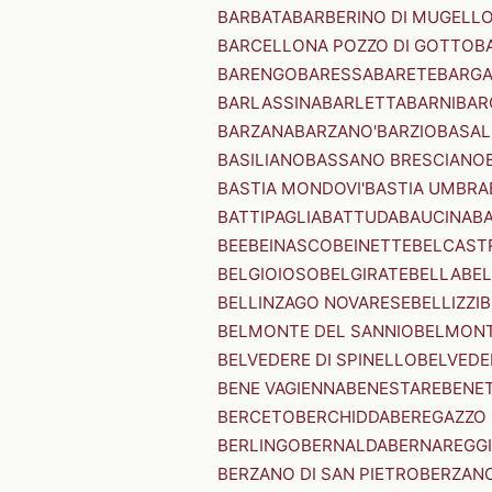
BARBATA
BARBERINO DI MUGELL
BARCELLONA POZZO DI GOTTO
B
BARENGO
BARESSA
BARETE
BARG
BARLASSINA
BARLETTA
BARNI
BAR
BARZANA
BARZANO'
BARZIO
BASAL
BASILIANO
BASSANO BRESCIANO
BASTIA MONDOVI'
BASTIA UMBRA
BATTIPAGLIA
BATTUDA
BAUCINA
B
BEE
BEINASCO
BEINETTE
BELCAST
BELGIOIOSO
BELGIRATE
BELLA
BEL
BELLINZAGO NOVARESE
BELLIZZI
B
BELMONTE DEL SANNIO
BELMONT
BELVEDERE DI SPINELLO
BELVEDE
BENE VAGIENNA
BENESTARE
BENE
BERCETO
BERCHIDDA
BEREGAZZO 
BERLINGO
BERNALDA
BERNAREGG
BERZANO DI SAN PIETRO
BERZANO