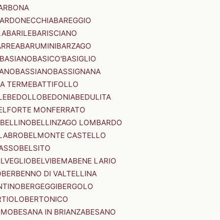
ARBONA
ARDONECCHIA
BAREGGIO
LA
BARILE
BARISCIANO
ARREA
BARUMINI
BARZAGO
BASIANO
BASICO'
BASIGLIO
ANO
BASSIANO
BASSIGNANA
IA TERME
BATTIFOLLO
LE
BEDOLLO
BEDONIA
BEDULITA
ELFORTE MONFERRATO
BELLINO
BELLINZAGO LOMBARDO
LABRO
BELMONTE CASTELLO
ASSO
BELSITO
ELVEGLIO
BELVI
BEMA
BENE LARIO
O
BERBENNO DI VALTELLINA
NTINO
BERGEGGI
BERGOLO
RTIOLO
BERTONICO
RMO
BESANA IN BRIANZA
BESANO