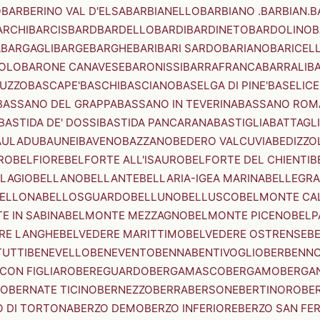
O
BARBERINO VAL D'ELSA
BARBIANELLO
BARBIANO .BARBIAN.
B
ARCHI
BARCIS
BARD
BARDELLO
BARDI
BARDINETO
BARDOLINO
B
A
BARGAGLI
BARGE
BARGHE
BARI
BARI SARDO
BARIANO
BARICEL
OLO
BARONE CANAVESE
BARONISSI
BARRAFRANCA
BARRALI
B
UZZO
BASCAPE'
BASCHI
BASCIANO
BASELGA DI PINE'
BASELICE
BASSANO DEL GRAPPA
BASSANO IN TEVERINA
BASSANO ROM
BASTIDA DE' DOSSI
BASTIDA PANCARANA
BASTIGLIA
BATTAGL
AULADU
BAUNEI
BAVENO
BAZZANO
BEDERO VALCUVIA
BEDIZZO
RO
BELFIORE
BELFORTE ALL'ISAURO
BELFORTE DEL CHIENTI
B
LAGIO
BELLANO
BELLANTE
BELLARIA-IGEA MARINA
BELLEGRA
ELLONA
BELLOSGUARDO
BELLUNO
BELLUSCO
BELMONTE CA
E IN SABINA
BELMONTE MEZZAGNO
BELMONTE PICENO
BELP
RE LANGHE
BELVEDERE MARITTIMO
BELVEDERE OSTRENSE
B
TUTTI
BENEVELLO
BENEVENTO
BENNA
BENTIVOGLIO
BERBENN
CON FIGLIARO
BEREGUARDO
BERGAMASCO
BERGAMO
BERGA
IO
BERNATE TICINO
BERNEZZO
BERRA
BERSONE
BERTINORO
BE
 DI TORTONA
BERZO DEMO
BERZO INFERIORE
BERZO SAN FE