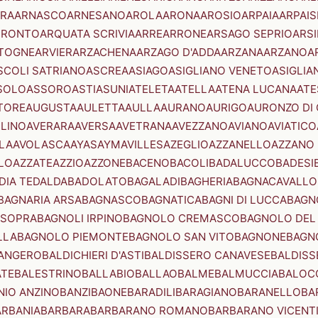
RA
ARNASCO
ARNESANO
AROLA
ARONA
AROSIO
ARPAIA
ARPAIS
TRONTO
ARQUATA SCRIVIA
ARRE
ARRONE
ARSAGO SEPRIO
ARSI
TOGNE
ARVIER
ARZACHENA
ARZAGO D'ADDA
ARZANA
ARZANO
A
SCOLI SATRIANO
ASCREA
ASIAGO
ASIGLIANO VENETO
ASIGLIA
SOLO
ASSORO
ASTI
ASUNI
ATELETA
ATELLA
ATENA LUCANA
ATE
TORE
AUGUSTA
AULETTA
AULLA
AURANO
AURIGO
AURONZO DI
LLINO
AVERARA
AVERSA
AVETRANA
AVEZZANO
AVIANO
AVIATICO
LA
AVOLASCA
AYAS
AYMAVILLES
AZEGLIO
AZZANELLO
AZZANO 
LO
AZZATE
AZZIO
AZZONE
BACENO
BACOLI
BADALUCCO
BADESI
DIA TEDALDA
BADOLATO
BAGALADI
BAGHERIA
BAGNACAVALLO
BAGNARIA ARSA
BAGNASCO
BAGNATICA
BAGNI DI LUCCA
BAGNO
 SOPRA
BAGNOLI IRPINO
BAGNOLO CREMASCO
BAGNOLO DEL
LLA
BAGNOLO PIEMONTE
BAGNOLO SAN VITO
BAGNONE
BAGN
ANGERO
BALDICHIERI D'ASTI
BALDISSERO CANAVESE
BALDISS
ATE
BALESTRINO
BALLABIO
BALLAO
BALME
BALMUCCIA
BALOC
NIO ANZINO
BANZI
BAONE
BARADILI
BARAGIANO
BARANELLO
BA
ARBANIA
BARBARA
BARBARANO ROMANO
BARBARANO VICENT