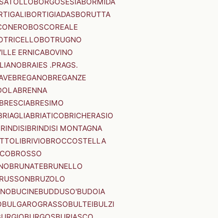
SATOLLO
BORGOSESIA
BORMIDA
RTIGALI
BORTIGIADAS
BORUTTA
CONERO
BOSCOREALE
OTRICELLO
BOTRUGNO
ILLE ERNICA
BOVINO
LIANO
BRAIES .PRAGS.
IAVE
BREGANO
BREGANZE
DOLA
BRENNA
BRESCIA
BRESIMO
BRIAGLIA
BRIATICO
BRICHERASIO
RINDISI
BRINDISI MONTAGNA
ITTOLI
BRIVIO
BROCCOSTELLA
SCO
BROSSO
NO
BRUNATE
BRUNELLO
RUSSON
BRUZOLO
INO
BUCINE
BUDDUSO'
BUDOIA
O
BULGAROGRASSO
BULTEI
BULZI
BURGIO
BURGOS
BURIASCO