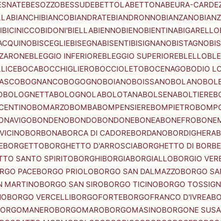
ESNATE
BESOZZO
BESSUDE
BETTOLA
BETTONA
BEURA-CARDE
LLA
BIANCHI
BIANCO
BIANDRATE
BIANDRONNO
BIANZANO
BIANZ
I
BICINICCO
BIDONI'
BIELLA
BIENNO
BIENO
BIENTINA
BIGARELLO
ACQUINO
BISCEGLIE
BISEGNA
BISENTI
BISIGNANO
BISTAGNO
BI
ZZARONE
BLEGGIO INFERIORE
BLEGGIO SUPERIORE
BLELLO
BL
LICE
BOCA
BOCCHIGLIERO
BOCCIOLETO
BOCENAGO
BODIO L
IASCO
BOGNANCO
BOGOGNO
BOIANO
BOISSANO
BOLANO
BOL
O
BOLOGNETTA
BOLOGNOLA
BOLOTANA
BOLSENA
BOLTIERE
B
CENTINO
BOMARZO
BOMBA
BOMPENSIERE
BOMPIETRO
BOMP
ONAVIGO
BONDENO
BONDO
BONDONE
BONEA
BONEFRO
BONE
VICINO
BORBONA
BORCA DI CADORE
BORDANO
BORDIGHERA
E
BORGETTO
BORGHETTO D'ARROSCIA
BORGHETTO DI BORB
TO SANTO SPIRITO
BORGHI
BORGIA
BORGIALLO
BORGIO VERE
RGO PACE
BORGO PRIOLO
BORGO SAN DALMAZZO
BORGO SA
N MARTINO
BORGO SAN SIRO
BORGO TICINO
BORGO TOSSIG
NO
BORGO VERCELLI
BORGOFORTE
BORGOFRANCO D'IVREA
BO
BORGOMANERO
BORGOMARO
BORGOMASINO
BORGONE SUSA