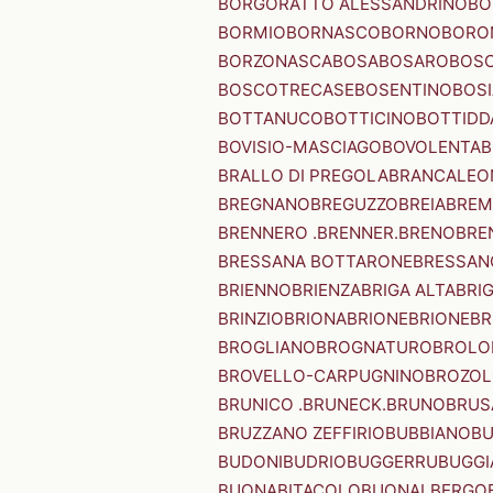
BORGORATTO ALESSANDRINO
BO
BORMIO
BORNASCO
BORNO
BORO
BORZONASCA
BOSA
BOSARO
BOSC
BOSCOTRECASE
BOSENTINO
BOSI
BOTTANUCO
BOTTICINO
BOTTIDD
BOVISIO-MASCIAGO
BOVOLENTA
B
BRALLO DI PREGOLA
BRANCALEO
BREGNANO
BREGUZZO
BREIA
BREM
BRENNERO .BRENNER.
BRENO
BRE
BRESSANA BOTTARONE
BRESSANO
BRIENNO
BRIENZA
BRIGA ALTA
BRI
BRINZIO
BRIONA
BRIONE
BRIONE
BR
BROGLIANO
BROGNATURO
BROLO
BROVELLO-CARPUGNINO
BROZO
BRUNICO .BRUNECK.
BRUNO
BRUS
BRUZZANO ZEFFIRIO
BUBBIANO
BU
BUDONI
BUDRIO
BUGGERRU
BUGGI
BUONABITACOLO
BUONALBERGO