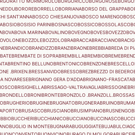
RGORATTO MORMOROLO
BORGORICCO
BORGOROSE
BORGO
NEDDU
BORORE
BORRELLO
BORRIANA
BORSO DEL GRAPPA
BO
HI SANT'ANNA
BOSCO CHIESANUOVA
BOSCO MARENGO
BOS
A
BOSIO
BOSISIO PARINI
BOSNASCO
BOSSICO
BOSSOLASCO
B
A
BOVA
BOVA MARINA
BOVALINO
BOVEGNO
BOVES
BOVEZZO
BOV
OVOLONE
BOZZOLE
BOZZOLO
BRA
BRACCA
BRACCIANO
BRACIG
NE
BRANDICO
BRANDIZZO
BRANZI
BRAONE
BREBBIA
BREDA DI P
BATE
BREMBATE DI SOPRA
BREMBILLA
BREMBIO
BREME
BREN
NTA
BRENTINO BELLUNO
BRENTONICO
BRENZONE
BRESCELLO
NE .BRIXEN.
BRESSANVIDO
BRESSO
BREZ
BREZZO DI BEDERO
GA NOVARESE
BRIGNANO GERA D'ADDA
BRIGNANO-FRASCATA
B
IOSCO
BRISIGHELLA
BRISSAGO-VALTRAVAGLIA
BRISSOGNE
BR
BRONDELLO
BRONI
BRONTE
BRONZOLO .BRANZOLL.
BROSSA
LO
BRUGHERIO
BRUGINE
BRUGNATO
BRUGNERA
BRUINO
BRUMA
APORTO
BRUSASCO
BRUSCIANO
BRUSIMPIANO
BRUSNENGO
B
BBIO
BUCCHERI
BUCCHIANICO
BUCCIANO
BUCCINASCO
BUCC
ANO
BUGLIO IN MONTE
BUGNARA
BUGUGGIATE
BUJA
BULCIAG
BUONCONVENTO
BUONVICINO
BURAGO DI MOLGORA
BURCEI