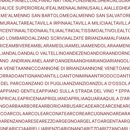
ENA
ALFIANELLO
ALFIANO NATTA
ALFONSINE
ALGHERO
ALGUA
A
O
ALICE SUPERIORE
ALIFE
ALIMENA
ALIMINUSA
ALLAI
ALLEGHE
LME'
ALMENNO SAN BARTOLOMEO
ALMENNO SAN SALVATOR
AMURA
ALTARE
ALTAVILLA IRPINA
ALTAVILLA MILICIA
ALTAVILL
VICENTINA
ALTIDONA
ALTILIA
ALTINO
ALTISSIMO
ALTIVOLE
ALT
NO LOMBARDO
ALZANO SCRIVIA
ALZATE BRIANZA
AMALFI
AMA
RICE
AMBIVERE
AMBLAR
AMEGLIA
AMELIA
AMENDOLARA
AMEN
LI
ANDALO
ANDALO VALTELLINO
ANDEZENO
ANDORA
ANDORNO
ANO .ANDRIAN.
ANELA
ANFO
ANGERA
ANGHIARI
ANGIARI
ANGOL
A VENETA
ANNICCO
ANNONE DI BRIANZA
ANNONE VENETO
AN
CORRADO
ANTIGNANO
ANTILLO
ANTONIMINA
ANTRODOCO
ANT
 DEL PARCO
ANZANO DI PUGLIA
ANZI
ANZIO
ANZOLA D'OSSOL
APPIANO GENTILE
APPIANO SULLA STRADA DEL VINO * EPPA
APRICALE
APRICENA
APRIGLIANO
APRILIA
AQUARA
AQUILA D'A
NGO
ARBA
ARBOREA
ARBORIO
ARBUS
ARCADE
ARCE
ARCENE
AR
RCO
ARCOLA
ARCOLE
ARCONATE
ARCORE
ARCUGNANO
ARDAR
O
ARENZANO
ARESE
AREZZO
ARGEGNO
ARGELATO
ARGENTA
ARG
SINE
ARICCIA
ARIELLI
ARIENZO
ARIGNANO
ARITZO
ARIZZANO
ARL