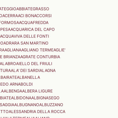
ATEGGIO
ABBIATEGRASSO
O
ACERRA
ACI BONACCORSI
FORMOSA
ACQUAFREDDA
PESA
ACQUARICA DEL CAPO
ACQUAVIVA DELLE FONTI
NO
ADRARA SAN MARTINO
RA
AGLIANA
AGLIANO TERME
AGLIE'
E BRIANZA
AGRATE CONTURBIA
CALABRO
AIELLO DEL FRIULI
STURA
ALA' DEI SARDI
ALAGNA
LBAIRATE
ALBANELLA
EDO ARNABOLDI
LA
ALBENGA
ALBERA LIGURE
BIATE
ALBIDONA
ALBIGNASEGO
SAGGIA
ALBUGNANO
ALBUZZANO
ETTO
ALESSANDRIA DELLA ROCCA