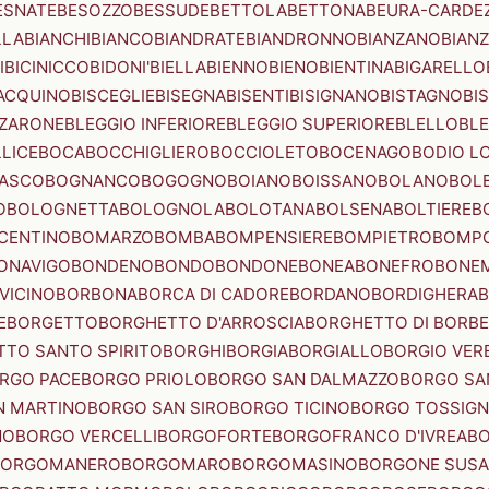
ESNATE
BESOZZO
BESSUDE
BETTOLA
BETTONA
BEURA-CARDE
LLA
BIANCHI
BIANCO
BIANDRATE
BIANDRONNO
BIANZANO
BIANZ
I
BICINICCO
BIDONI'
BIELLA
BIENNO
BIENO
BIENTINA
BIGARELLO
ACQUINO
BISCEGLIE
BISEGNA
BISENTI
BISIGNANO
BISTAGNO
BI
ZZARONE
BLEGGIO INFERIORE
BLEGGIO SUPERIORE
BLELLO
BL
LICE
BOCA
BOCCHIGLIERO
BOCCIOLETO
BOCENAGO
BODIO L
IASCO
BOGNANCO
BOGOGNO
BOIANO
BOISSANO
BOLANO
BOL
O
BOLOGNETTA
BOLOGNOLA
BOLOTANA
BOLSENA
BOLTIERE
B
CENTINO
BOMARZO
BOMBA
BOMPENSIERE
BOMPIETRO
BOMP
ONAVIGO
BONDENO
BONDO
BONDONE
BONEA
BONEFRO
BONE
VICINO
BORBONA
BORCA DI CADORE
BORDANO
BORDIGHERA
E
BORGETTO
BORGHETTO D'ARROSCIA
BORGHETTO DI BORB
TO SANTO SPIRITO
BORGHI
BORGIA
BORGIALLO
BORGIO VERE
RGO PACE
BORGO PRIOLO
BORGO SAN DALMAZZO
BORGO SA
N MARTINO
BORGO SAN SIRO
BORGO TICINO
BORGO TOSSIG
NO
BORGO VERCELLI
BORGOFORTE
BORGOFRANCO D'IVREA
BO
BORGOMANERO
BORGOMARO
BORGOMASINO
BORGONE SUSA