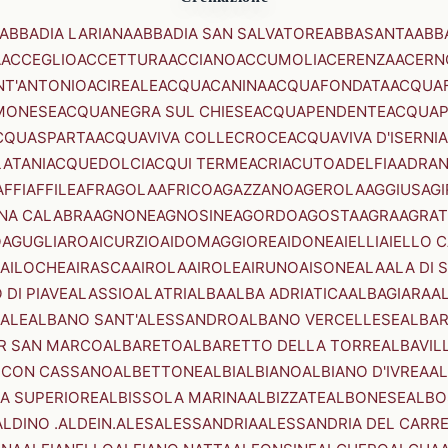
ABBADIA LARIANA
ABBADIA SAN SALVATORE
ABBASANTA
ABB
A
ACCEGLIO
ACCETTURA
ACCIANO
ACCUMOLI
ACERENZA
ACERN
NT'ANTONIO
ACIREALE
ACQUACANINA
ACQUAFONDATA
ACQUA
MONESE
ACQUANEGRA SUL CHIESE
ACQUAPENDENTE
ACQUAP
CQUASPARTA
ACQUAVIVA COLLECROCE
ACQUAVIVA D'ISERNIA
LATANI
ACQUEDOLCI
ACQUI TERME
ACRI
ACUTO
ADELFIA
ADRA
AFFI
AFFILE
AFRAGOLA
AFRICO
AGAZZANO
AGEROLA
AGGIUS
AGI
NA CALABRA
AGNONE
AGNOSINE
AGORDO
AGOSTA
AGRA
AGRAT
O
AGUGLIARO
AICURZIO
AIDOMAGGIORE
AIDONE
AIELLI
AIELLO 
AILOCHE
AIRASCA
AIROLA
AIROLE
AIRUNO
AISONE
ALA
ALA DI 
 DI PIAVE
ALASSIO
ALATRI
ALBA
ALBA ADRIATICA
ALBAGIARA
A
IALE
ALBANO SANT'ALESSANDRO
ALBANO VERCELLESE
ALBAR
R SAN MARCO
ALBARETO
ALBARETTO DELLA TORRE
ALBAVIL
 CON CASSANO
ALBETTONE
ALBI
ALBIANO
ALBIANO D'IVREA
AL
A SUPERIORE
ALBISSOLA MARINA
ALBIZZATE
ALBONESE
ALBO
ALDINO .ALDEIN.
ALES
ALESSANDRIA
ALESSANDRIA DEL CARR