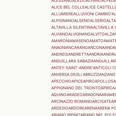
ALESSANO
ALEZIO
ALFANO
ALFED
ALICE BEL COLLE
ALICE CASTELL
ALLUMIERE
ALLUVIONI CAMBIO'
A
ALPIGNANO
ALSENO
ALSERIO
ALT
ALTAVILLA SILENTINA
ALTAVILLA 
ALVIANO
ALVIGNANO
ALVITO
ALZA
AMARONI
AMASENO
AMATO
AMAT
ANAGNI
ANCARANO
ANCONA
ANDA
ANDREIS
ANDRETTA
ANDRIA
ANDRI
ANGUILLARA SABAZIA
ANGUILLAR
ANTEY-SAINT-ANDRE'
ANTICOLI 
ANVERSA DEGLI ABRUZZI
ANZANO
APECCHIO
APICE
APIRO
APOLLOSA
APPIGNANO DEL TRONTO
APRICA
AQUINO
ARADEO
ARAGONA
ARAME
ARCINAZZO ROMANO
ARCISATE
A
ARDESIO
ARDORE
ARENA
ARENA P
ARIANO IRPINO
ARIANO NEL POLE