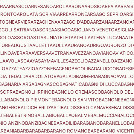
RA
ARNASCO
ARNESANO
AROLA
ARONA
AROSIO
ARPAIA
ARPAIS
TRONTO
ARQUATA SCRIVIA
ARRE
ARRONE
ARSAGO SEPRIO
ARSI
TOGNE
ARVIER
ARZACHENA
ARZAGO D'ADDA
ARZANA
ARZANO
A
SCOLI SATRIANO
ASCREA
ASIAGO
ASIGLIANO VENETO
ASIGLIA
SOLO
ASSORO
ASTI
ASUNI
ATELETA
ATELLA
ATENA LUCANA
ATE
TORE
AUGUSTA
AULETTA
AULLA
AURANO
AURIGO
AURONZO DI
LLINO
AVERARA
AVERSA
AVETRANA
AVEZZANO
AVIANO
AVIATICO
LA
AVOLASCA
AYAS
AYMAVILLES
AZEGLIO
AZZANELLO
AZZANO 
LO
AZZATE
AZZIO
AZZONE
BACENO
BACOLI
BADALUCCO
BADESI
DIA TEDALDA
BADOLATO
BAGALADI
BAGHERIA
BAGNACAVALLO
BAGNARIA ARSA
BAGNASCO
BAGNATICA
BAGNI DI LUCCA
BAGNO
 SOPRA
BAGNOLI IRPINO
BAGNOLO CREMASCO
BAGNOLO DEL
LLA
BAGNOLO PIEMONTE
BAGNOLO SAN VITO
BAGNONE
BAGN
ANGERO
BALDICHIERI D'ASTI
BALDISSERO CANAVESE
BALDISS
ATE
BALESTRINO
BALLABIO
BALLAO
BALME
BALMUCCIA
BALOC
NIO ANZINO
BANZI
BAONE
BARADILI
BARAGIANO
BARANELLO
BA
ARBANIA
BARBARA
BARBARANO ROMANO
BARBARANO VICENT