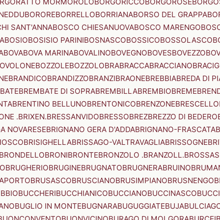
RGORATTO MORMOROLO
BORGORICCO
BORGOROSE
BORGO
NEDDU
BORORE
BORRELLO
BORRIANA
BORSO DEL GRAPPA
BO
HI SANT'ANNA
BOSCO CHIESANUOVA
BOSCO MARENGO
BOS
A
BOSIO
BOSISIO PARINI
BOSNASCO
BOSSICO
BOSSOLASCO
B
A
BOVA
BOVA MARINA
BOVALINO
BOVEGNO
BOVES
BOVEZZO
BOV
OVOLONE
BOZZOLE
BOZZOLO
BRA
BRACCA
BRACCIANO
BRACIG
NE
BRANDICO
BRANDIZZO
BRANZI
BRAONE
BREBBIA
BREDA DI P
BATE
BREMBATE DI SOPRA
BREMBILLA
BREMBIO
BREME
BREN
NTA
BRENTINO BELLUNO
BRENTONICO
BRENZONE
BRESCELLO
NE .BRIXEN.
BRESSANVIDO
BRESSO
BREZ
BREZZO DI BEDERO
GA NOVARESE
BRIGNANO GERA D'ADDA
BRIGNANO-FRASCATA
B
IOSCO
BRISIGHELLA
BRISSAGO-VALTRAVAGLIA
BRISSOGNE
BR
BRONDELLO
BRONI
BRONTE
BRONZOLO .BRANZOLL.
BROSSA
LO
BRUGHERIO
BRUGINE
BRUGNATO
BRUGNERA
BRUINO
BRUMA
APORTO
BRUSASCO
BRUSCIANO
BRUSIMPIANO
BRUSNENGO
B
BBIO
BUCCHERI
BUCCHIANICO
BUCCIANO
BUCCINASCO
BUCC
ANO
BUGLIO IN MONTE
BUGNARA
BUGUGGIATE
BUJA
BULCIAG
BUONCONVENTO
BUONVICINO
BURAGO DI MOLGORA
BURCEI