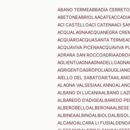
ABANO TERME
ABBADIA CERRETO
ABETONE
ABRIOLA
ACATE
ACCADI
ACI CASTELLO
ACI CATENA
ACI SA
ACQUALAGNA
ACQUANEGRA CRE
ACQUARO
ACQUASANTA TERME
A
ACQUAVIVA PICENA
ACQUAVIVA P
ADRARA SAN ROCCO
ADRIA
ADRO
AGLIENTU
AGNA
AGNADELLO
AGNA
AGRIGENTO
AGROPOLI
AGUGLIAN
AIELLO DEL SABATO
AIETA
AILANO
ALAGNA VALSESIA
ALANNO
ALANO
ALBANO DI LUCANIA
ALBANO LAZ
ALBAREDO D'ADIGE
ALBAREDO PE
ALBEROBELLO
ALBERONA
ALBESE
ALBINEA
ALBINO
ALBIOLO
ALBISOL
ALCAMO
ALCARA LI FUSI
ALDENO