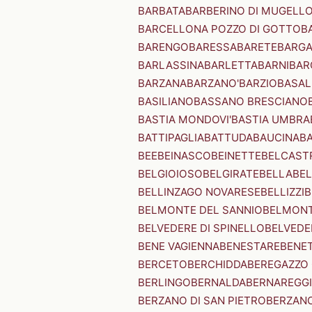
BARBATA
BARBERINO DI MUGELL
BARCELLONA POZZO DI GOTTO
B
BARENGO
BARESSA
BARETE
BARG
BARLASSINA
BARLETTA
BARNI
BAR
BARZANA
BARZANO'
BARZIO
BASAL
BASILIANO
BASSANO BRESCIANO
BASTIA MONDOVI'
BASTIA UMBRA
BATTIPAGLIA
BATTUDA
BAUCINA
B
BEE
BEINASCO
BEINETTE
BELCAST
BELGIOIOSO
BELGIRATE
BELLA
BEL
BELLINZAGO NOVARESE
BELLIZZI
B
BELMONTE DEL SANNIO
BELMONT
BELVEDERE DI SPINELLO
BELVEDE
BENE VAGIENNA
BENESTARE
BENE
BERCETO
BERCHIDDA
BEREGAZZO 
BERLINGO
BERNALDA
BERNAREGG
BERZANO DI SAN PIETRO
BERZANO