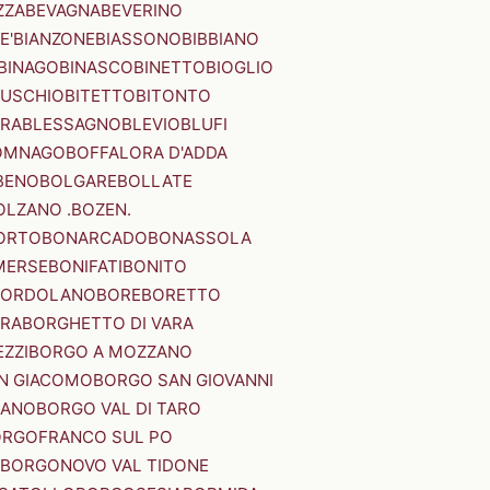
ZZA
BEVAGNA
BEVERINO
E'
BIANZONE
BIASSONO
BIBBIANO
BINAGO
BINASCO
BINETTO
BIOGLIO
SUSCHIO
BITETTO
BITONTO
ERA
BLESSAGNO
BLEVIO
BLUFI
OMNAGO
BOFFALORA D'ADDA
BENO
BOLGARE
BOLLATE
OLZANO .BOZEN.
ORTO
BONARCADO
BONASSOLA
MERSE
BONIFATI
BONITO
BORDOLANO
BORE
BORETTO
ERA
BORGHETTO DI VARA
ZZI
BORGO A MOZZANO
N GIACOMO
BORGO SAN GIOVANNI
NANO
BORGO VAL DI TARO
RGOFRANCO SUL PO
BORGONOVO VAL TIDONE