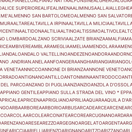
ENA
ALFIANELLO
ALFIANO NATTA
ALFONSINE
ALGHERO
ALGUA
A
O
ALICE SUPERIORE
ALIFE
ALIMENA
ALIMINUSA
ALLAI
ALLEGHE
LME'
ALMENNO SAN BARTOLOMEO
ALMENNO SAN SALVATOR
AMURA
ALTARE
ALTAVILLA IRPINA
ALTAVILLA MILICIA
ALTAVILL
VICENTINA
ALTIDONA
ALTILIA
ALTINO
ALTISSIMO
ALTIVOLE
ALT
NO LOMBARDO
ALZANO SCRIVIA
ALZATE BRIANZA
AMALFI
AMA
RICE
AMBIVERE
AMBLAR
AMEGLIA
AMELIA
AMENDOLARA
AMEN
LI
ANDALO
ANDALO VALTELLINO
ANDEZENO
ANDORA
ANDORNO
ANO .ANDRIAN.
ANELA
ANFO
ANGERA
ANGHIARI
ANGIARI
ANGOL
A VENETA
ANNICCO
ANNONE DI BRIANZA
ANNONE VENETO
AN
CORRADO
ANTIGNANO
ANTILLO
ANTONIMINA
ANTRODOCO
ANT
 DEL PARCO
ANZANO DI PUGLIA
ANZI
ANZIO
ANZOLA D'OSSOL
APPIANO GENTILE
APPIANO SULLA STRADA DEL VINO * EPPA
APRICALE
APRICENA
APRIGLIANO
APRILIA
AQUARA
AQUILA D'A
NGO
ARBA
ARBOREA
ARBORIO
ARBUS
ARCADE
ARCE
ARCENE
AR
RCO
ARCOLA
ARCOLE
ARCONATE
ARCORE
ARCUGNANO
ARDAR
O
ARENZANO
ARESE
AREZZO
ARGEGNO
ARGELATO
ARGENTA
ARG
SINE
ARICCIA
ARIELLI
ARIENZO
ARIGNANO
ARITZO
ARIZZANO
ARL