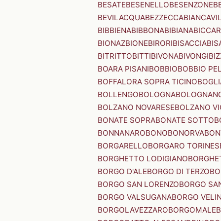
BESATE
BESENELLO
BESENZONE
B
BEVILACQUA
BEZZECCA
BIANCAVI
BIBBIENA
BIBBONA
BIBIANA
BICCAR
BIONAZ
BIONE
BIRORI
BISACCIA
BIS
BITRITTO
BITTI
BIVONA
BIVONGI
BI
BOARA PISANI
BOBBIO
BOBBIO PEL
BOFFALORA SOPRA TICINO
BOGL
BOLLENGO
BOLOGNA
BOLOGNAN
BOLZANO NOVARESE
BOLZANO VI
BONATE SOPRA
BONATE SOTTO
B
BONNANARO
BONO
BONORVA
BON
BORGARELLO
BORGARO TORINES
BORGHETTO LODIGIANO
BORGHET
BORGO D'ALE
BORGO DI TERZO
BO
BORGO SAN LORENZO
BORGO SA
BORGO VALSUGANA
BORGO VELI
BORGOLAVEZZARO
BORGOMALE