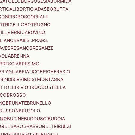
SATOLLO
BORGOSESIA
BORMIDA
RTIGALI
BORTIGIADAS
BORUTTA
CONERO
BOSCOREALE
OTRICELLO
BOTRUGNO
ILLE ERNICA
BOVINO
LIANO
BRAIES .PRAGS.
IAVE
BREGANO
BREGANZE
DOLA
BRENNA
BRESCIA
BRESIMO
BRIAGLIA
BRIATICO
BRICHERASIO
RINDISI
BRINDISI MONTAGNA
ITTOLI
BRIVIO
BROCCOSTELLA
SCO
BROSSO
NO
BRUNATE
BRUNELLO
RUSSON
BRUZOLO
INO
BUCINE
BUDDUSO'
BUDOIA
O
BULGAROGRASSO
BULTEI
BULZI
BURGIO
BURGOS
BURIASCO