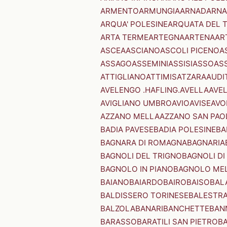
ARMENTO
ARMUNGIA
ARNAD
ARNA
ARQUA' POLESINE
ARQUATA DEL 
ARTA TERME
ARTEGNA
ARTENA
AR
ASCEA
ASCIANO
ASCOLI PICENO
A
ASSAGO
ASSEMINI
ASSISI
ASSO
AS
ATTIGLIANO
ATTIMIS
ATZARA
AUDI
AVELENGO .HAFLING.
AVELLA
AVE
AVIGLIANO UMBRO
AVIO
AVISE
AVO
AZZANO MELLA
AZZANO SAN PAO
BADIA PAVESE
BADIA POLESINE
BA
BAGNARA DI ROMAGNA
BAGNARIA
BAGNOLI DEL TRIGNO
BAGNOLI DI
BAGNOLO IN PIANO
BAGNOLO ME
BAIANO
BAIARDO
BAIRO
BAISO
BAL
BALDISSERO TORINESE
BALESTR
BALZOLA
BANARI
BANCHETTE
BAN
BARASSO
BARATILI SAN PIETRO
B