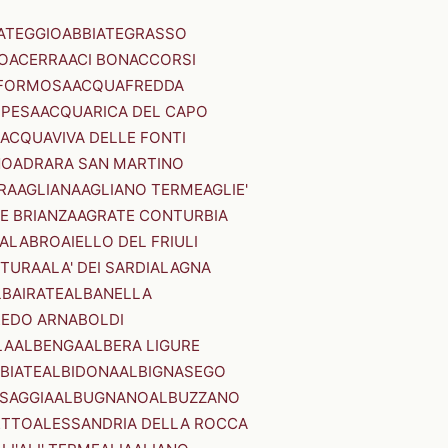
ATEGGIO
ABBIATEGRASSO
O
ACERRA
ACI BONACCORSI
FORMOSA
ACQUAFREDDA
PESA
ACQUARICA DEL CAPO
ACQUAVIVA DELLE FONTI
NO
ADRARA SAN MARTINO
RA
AGLIANA
AGLIANO TERME
AGLIE'
E BRIANZA
AGRATE CONTURBIA
CALABRO
AIELLO DEL FRIULI
STURA
ALA' DEI SARDI
ALAGNA
LBAIRATE
ALBANELLA
EDO ARNABOLDI
LA
ALBENGA
ALBERA LIGURE
BIATE
ALBIDONA
ALBIGNASEGO
SAGGIA
ALBUGNANO
ALBUZZANO
ETTO
ALESSANDRIA DELLA ROCCA