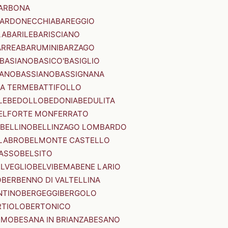
ARBONA
ARDONECCHIA
BAREGGIO
LA
BARILE
BARISCIANO
ARREA
BARUMINI
BARZAGO
BASIANO
BASICO'
BASIGLIO
ANO
BASSIANO
BASSIGNANA
IA TERME
BATTIFOLLO
LE
BEDOLLO
BEDONIA
BEDULITA
ELFORTE MONFERRATO
BELLINO
BELLINZAGO LOMBARDO
LABRO
BELMONTE CASTELLO
ASSO
BELSITO
ELVEGLIO
BELVI
BEMA
BENE LARIO
O
BERBENNO DI VALTELLINA
NTINO
BERGEGGI
BERGOLO
RTIOLO
BERTONICO
RMO
BESANA IN BRIANZA
BESANO