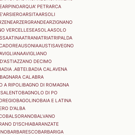
E
ARPINO
ARQUA' PETRARCA
E'
ARSIERO
ARSITA
ARSOLI
RZENE
ARZERGRANDE
ARZIGNANO
NO VERCELLESE
ASOLA
ASOLO
SSA
ATINA
ATRANI
ATRI
ATRIPALDA
 CADORE
AUSONIA
AUSTIS
AVEGNO
AVIGLIANA
AVIGLIANO
D'ASTI
AZZANO DECIMO
BADIA .ABTEI.
BADIA CALAVENA
BAGNARA CALABRA
 A RIPOLI
BAGNO DI ROMAGNA
 SALENTO
BAGNOLO DI PO
OREGIO
BAGOLINO
BAIA E LATINA
ERO D'ALBA
CO
BALSORANO
BALVANO
RANO D'ISCHIA
BARANZATE
INO
BARBARESCO
BARBARIGA