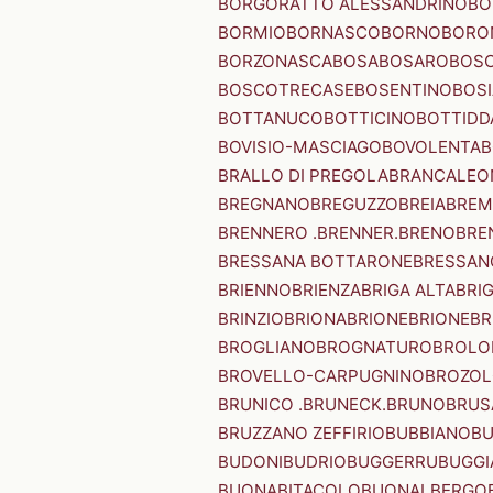
BORGORATTO ALESSANDRINO
BO
BORMIO
BORNASCO
BORNO
BORO
BORZONASCA
BOSA
BOSARO
BOSC
BOSCOTRECASE
BOSENTINO
BOSI
BOTTANUCO
BOTTICINO
BOTTIDD
BOVISIO-MASCIAGO
BOVOLENTA
B
BRALLO DI PREGOLA
BRANCALEO
BREGNANO
BREGUZZO
BREIA
BREM
BRENNERO .BRENNER.
BRENO
BRE
BRESSANA BOTTARONE
BRESSANO
BRIENNO
BRIENZA
BRIGA ALTA
BRI
BRINZIO
BRIONA
BRIONE
BRIONE
BR
BROGLIANO
BROGNATURO
BROLO
BROVELLO-CARPUGNINO
BROZO
BRUNICO .BRUNECK.
BRUNO
BRUS
BRUZZANO ZEFFIRIO
BUBBIANO
BU
BUDONI
BUDRIO
BUGGERRU
BUGGI
BUONABITACOLO
BUONALBERGO