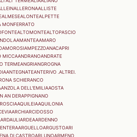
LI'
ALI' TERME
ALIA
ALIANO
ALLEIN
ALLERONA
ALLISTE
E
ALMESE
ALONTE
ALPETTE
A MONFERRATO
OFONTE
ALTOMONTE
ALTOPASCIO
NDOLA
AMANTEA
AMARO
O
AMOROSI
AMPEZZO
ANACAPRI
 MICCA
ANDRANO
ANDRATE
O TERME
ANGRI
ANGROGNA
OIA
ANTEGNATE
ANTERIVO .ALTREI.
RONA SCHIERANCO
A
ANZOLA DELL'EMILIA
AOSTA
N AN DER
APPIGNANO
RROSCIA
AQUILEIA
AQUILONIA
CEVIA
ARCHI
ARCIDOSSO
A
ARDAULI
ARDEA
ARDENNO
ENTERA
ARGUELLO
ARGUSTO
ARI
ENA DI CASTRO
ARLUNO
ARMENO