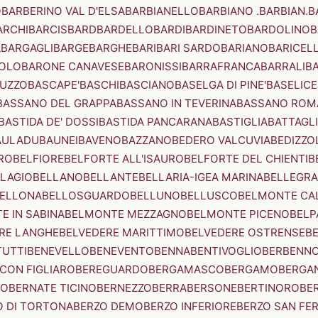
O
BARBERINO VAL D'ELSA
BARBIANELLO
BARBIANO .BARBIAN.
B
ARCHI
BARCIS
BARD
BARDELLO
BARDI
BARDINETO
BARDOLINO
B
A
BARGAGLI
BARGE
BARGHE
BARI
BARI SARDO
BARIANO
BARICEL
OLO
BARONE CANAVESE
BARONISSI
BARRAFRANCA
BARRALI
B
UZZO
BASCAPE'
BASCHI
BASCIANO
BASELGA DI PINE'
BASELICE
BASSANO DEL GRAPPA
BASSANO IN TEVERINA
BASSANO ROM
BASTIDA DE' DOSSI
BASTIDA PANCARANA
BASTIGLIA
BATTAGL
AULADU
BAUNEI
BAVENO
BAZZANO
BEDERO VALCUVIA
BEDIZZO
RO
BELFIORE
BELFORTE ALL'ISAURO
BELFORTE DEL CHIENTI
B
LAGIO
BELLANO
BELLANTE
BELLARIA-IGEA MARINA
BELLEGRA
ELLONA
BELLOSGUARDO
BELLUNO
BELLUSCO
BELMONTE CA
E IN SABINA
BELMONTE MEZZAGNO
BELMONTE PICENO
BELP
RE LANGHE
BELVEDERE MARITTIMO
BELVEDERE OSTRENSE
B
TUTTI
BENEVELLO
BENEVENTO
BENNA
BENTIVOGLIO
BERBENN
CON FIGLIARO
BEREGUARDO
BERGAMASCO
BERGAMO
BERGA
IO
BERNATE TICINO
BERNEZZO
BERRA
BERSONE
BERTINORO
BE
 DI TORTONA
BERZO DEMO
BERZO INFERIORE
BERZO SAN FE