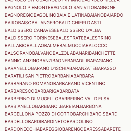
BAGNOLO PIEMONTE
BAGNOLO SAN VITO
BAGNONE
BAGNOREGIO
BAGOLINO
BAIA E LATINA
BAIANO
BAIARDO
BAIRO
BAISO
BALANGERO
BALDICHIERI D'ASTI
BALDISSERO CANAVESE
BALDISSERO D'ALBA
BALDISSERO TORINESE
BALESTRATE
BALESTRINO
BALLABIO
BALLAO
BALME
BALMUCCIA
BALOCCO
BALSORANO
BALVANO
BALZOLA
BANARI
BANCHETTE
BANNIO ANZINO
BANZI
BAONE
BARADILI
BARAGIANO
BARANELLO
BARANO D'ISCHIA
BARANZATE
BARASSO
BARATILI SAN PIETRO
BARBANIA
BARBARA
BARBARANO ROMANO
BARBARANO VICENTINO
BARBARESCO
BARBARIGA
BARBATA
BARBERINO DI MUGELLO
BARBERINO VAL D'ELSA
BARBIANELLO
BARBIANO .BARBIAN.
BARBONA
BARCELLONA POZZO DI GOTTO
BARCHI
BARCIS
BARD
BARDELLO
BARDI
BARDINETO
BARDOLINO
BARDONECCHIA
BAREGGIO
BARENGO
BARESSA
BARETE