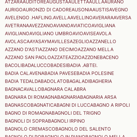
ATZARA
AUDITORE
AUGUSTA
AULETTA
AULLA
AURANO
AURIGO
AURONZO DI CADORE
AUSONIA
AUSTIS
AVEGNO
AVELENGO .HAFLING.
AVELLA
AVELLINO
AVERARA
AVERSA
AVETRANA
AVEZZANO
AVIANO
AVIATICO
AVIGLIANA
AVIGLIANO
AVIGLIANO UMBRO
AVIO
AVISE
AVOLA
AVOLASCA
AYAS
AYMAVILLES
AZEGLIO
AZZANELLO
AZZANO D'ASTI
AZZANO DECIMO
AZZANO MELLA
AZZANO SAN PAOLO
AZZATE
AZZIO
AZZONE
BACENO
BACOLI
BADALUCCO
BADESI
BADIA .ABTEI.
BADIA CALAVENA
BADIA PAVESE
BADIA POLESINE
BADIA TEDALDA
BADOLATO
BAGALADI
BAGHERIA
BAGNACAVALLO
BAGNARA CALABRA
BAGNARA DI ROMAGNA
BAGNARIA
BAGNARIA ARSA
BAGNASCO
BAGNATICA
BAGNI DI LUCCA
BAGNO A RIPOLI
BAGNO DI ROMAGNA
BAGNOLI DEL TRIGNO
BAGNOLI DI SOPRA
BAGNOLI IRPINO
BAGNOLO CREMASCO
BAGNOLO DEL SALENTO
BAGNOLO DI PO
BAGNOLO IN PIANO
BAGNOLO MELLA