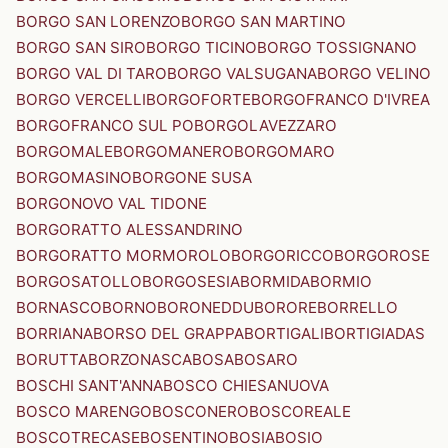
BORGO SAN LORENZO
BORGO SAN MARTINO
BORGO SAN SIRO
BORGO TICINO
BORGO TOSSIGNANO
BORGO VAL DI TARO
BORGO VALSUGANA
BORGO VELINO
BORGO VERCELLI
BORGOFORTE
BORGOFRANCO D'IVREA
BORGOFRANCO SUL PO
BORGOLAVEZZARO
BORGOMALE
BORGOMANERO
BORGOMARO
BORGOMASINO
BORGONE SUSA
BORGONOVO VAL TIDONE
BORGORATTO ALESSANDRINO
BORGORATTO MORMOROLO
BORGORICCO
BORGOROSE
BORGOSATOLLO
BORGOSESIA
BORMIDA
BORMIO
BORNASCO
BORNO
BORONEDDU
BORORE
BORRELLO
BORRIANA
BORSO DEL GRAPPA
BORTIGALI
BORTIGIADAS
BORUTTA
BORZONASCA
BOSA
BOSARO
BOSCHI SANT'ANNA
BOSCO CHIESANUOVA
BOSCO MARENGO
BOSCONERO
BOSCOREALE
BOSCOTRECASE
BOSENTINO
BOSIA
BOSIO