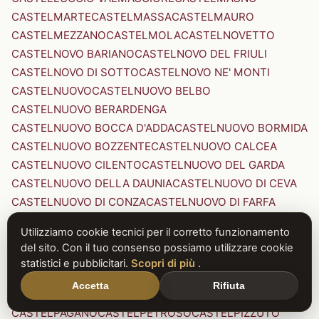
CASTELMARTE
CASTELMASSA
CASTELMAURO
CASTELMEZZANO
CASTELMOLA
CASTELNOVETTO
CASTELNOVO BARIANO
CASTELNOVO DEL FRIULI
CASTELNOVO DI SOTTO
CASTELNOVO NE' MONTI
CASTELNUOVO
CASTELNUOVO BELBO
CASTELNUOVO BERARDENGA
CASTELNUOVO BOCCA D'ADDA
CASTELNUOVO BORMIDA
CASTELNUOVO BOZZENTE
CASTELNUOVO CALCEA
CASTELNUOVO CILENTO
CASTELNUOVO DEL GARDA
CASTELNUOVO DELLA DAUNIA
CASTELNUOVO DI CEVA
CASTELNUOVO DI CONZA
CASTELNUOVO DI FARFA
CASTELNUOVO DI GARFAGNANA
Utilizziamo cookie tecnici per il corretto funzionamento
CASTELNUOVO DI PORTO
CASTELNUOVO DON BOSCO
del sito. Con il tuo consenso possiamo utilizzare cookie
CASTELNUOVO MAGRA
CASTELNUOVO NIGRA
statistici e pubblicitari.
Scopri di più
.
CASTELNUOVO PARANO
CASTELNUOVO RANGONE
Accetta
Rifiuta
CASTELNUOVO SCRIVIA
CASTELNUOVO VAL DI CECINA
CASTELPAGANO
CASTELPETROSO
CASTELPIZZUTO