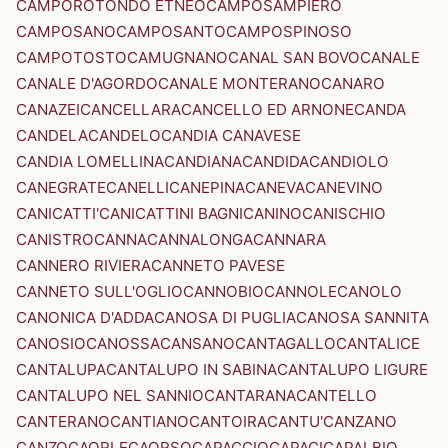
CAMPOROTONDO ETNEO
CAMPOSAMPIERO
CAMPOSANO
CAMPOSANTO
CAMPOSPINOSO
CAMPOTOSTO
CAMUGNANO
CANAL SAN BOVO
CANALE
CANALE D'AGORDO
CANALE MONTERANO
CANARO
CANAZEI
CANCELLARA
CANCELLO ED ARNONE
CANDA
CANDELA
CANDELO
CANDIA CANAVESE
CANDIA LOMELLINA
CANDIANA
CANDIDA
CANDIOLO
CANEGRATE
CANELLI
CANEPINA
CANEVA
CANEVINO
CANICATTI'
CANICATTINI BAGNI
CANINO
CANISCHIO
CANISTRO
CANNA
CANNALONGA
CANNARA
CANNERO RIVIERA
CANNETO PAVESE
CANNETO SULL'OGLIO
CANNOBIO
CANNOLE
CANOLO
CANONICA D'ADDA
CANOSA DI PUGLIA
CANOSA SANNITA
CANOSIO
CANOSSA
CANSANO
CANTAGALLO
CANTALICE
CANTALUPA
CANTALUPO IN SABINA
CANTALUPO LIGURE
CANTALUPO NEL SANNIO
CANTARANA
CANTELLO
CANTERANO
CANTIANO
CANTOIRA
CANTU'
CANZANO
CANZO
CAORLE
CAORSO
CAPACCIO
CAPACI
CAPALBIO