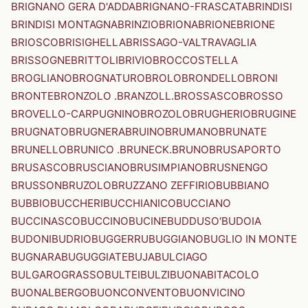
BRIGNANO GERA D'ADDA
BRIGNANO-FRASCATA
BRINDISI
BRINDISI MONTAGNA
BRINZIO
BRIONA
BRIONE
BRIONE
BRIOSCO
BRISIGHELLA
BRISSAGO-VALTRAVAGLIA
BRISSOGNE
BRITTOLI
BRIVIO
BROCCOSTELLA
BROGLIANO
BROGNATURO
BROLO
BRONDELLO
BRONI
BRONTE
BRONZOLO .BRANZOLL.
BROSSASCO
BROSSO
BROVELLO-CARPUGNINO
BROZOLO
BRUGHERIO
BRUGINE
BRUGNATO
BRUGNERA
BRUINO
BRUMANO
BRUNATE
BRUNELLO
BRUNICO .BRUNECK.
BRUNO
BRUSAPORTO
BRUSASCO
BRUSCIANO
BRUSIMPIANO
BRUSNENGO
BRUSSON
BRUZOLO
BRUZZANO ZEFFIRIO
BUBBIANO
BUBBIO
BUCCHERI
BUCCHIANICO
BUCCIANO
BUCCINASCO
BUCCINO
BUCINE
BUDDUSO'
BUDOIA
BUDONI
BUDRIO
BUGGERRU
BUGGIANO
BUGLIO IN MONTE
BUGNARA
BUGUGGIATE
BUJA
BULCIAGO
BULGAROGRASSO
BULTEI
BULZI
BUONABITACOLO
BUONALBERGO
BUONCONVENTO
BUONVICINO