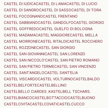
CASTEL DI IUDICA
CASTEL DI LAMA
CASTEL DI LUCIO
CASTEL DI SANGRO
CASTEL DI SASSO
CASTEL DI TORA
CASTEL FOCOGNANO
CASTEL FRENTANO
CASTEL GABBIANO
CASTEL GANDOLFO
CASTEL GIORGIO
CASTEL GOFFREDO
CASTEL GUELFO DI BOLOGNA
CASTEL MADAMA
CASTEL MAGGIORE
CASTEL MELLA
CASTEL MORRONE
CASTEL RITALDI
CASTEL ROCCHERO
CASTEL ROZZONE
CASTEL SAN GIORGIO
CASTEL SAN GIOVANNI
CASTEL SAN LORENZO
CASTEL SAN NICCOLO'
CASTEL SAN PIETRO ROMANO
CASTEL SAN PIETRO TERME
CASTEL SAN VINCENZO
CASTEL SANT'ANGELO
CASTEL SANT'ELIA
CASTEL VISCARDO
CASTEL VOLTURNO
CASTELBALDO
CASTELBELFORTE
CASTELBELLINO
CASTELBELLO CIARDES .KASTELBELL TSCHARS.
CASTELBIANCO
CASTELBOTTACCIO
CASTELBUONO
CASTELCIVITA
CASTELCOVATI
CASTELCUCCO