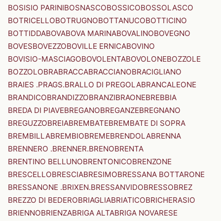
BOSISIO PARINI
BOSNASCO
BOSSICO
BOSSOLASCO
BOTRICELLO
BOTRUGNO
BOTTANUCO
BOTTICINO
BOTTIDDA
BOVA
BOVA MARINA
BOVALINO
BOVEGNO
BOVES
BOVEZZO
BOVILLE ERNICA
BOVINO
BOVISIO-MASCIAGO
BOVOLENTA
BOVOLONE
BOZZOLE
BOZZOLO
BRA
BRACCA
BRACCIANO
BRACIGLIANO
BRAIES .PRAGS.
BRALLO DI PREGOLA
BRANCALEONE
BRANDICO
BRANDIZZO
BRANZI
BRAONE
BREBBIA
BREDA DI PIAVE
BREGANO
BREGANZE
BREGNANO
BREGUZZO
BREIA
BREMBATE
BREMBATE DI SOPRA
BREMBILLA
BREMBIO
BREME
BRENDOLA
BRENNA
BRENNERO .BRENNER.
BRENO
BRENTA
BRENTINO BELLUNO
BRENTONICO
BRENZONE
BRESCELLO
BRESCIA
BRESIMO
BRESSANA BOTTARONE
BRESSANONE .BRIXEN.
BRESSANVIDO
BRESSO
BREZ
BREZZO DI BEDERO
BRIAGLIA
BRIATICO
BRICHERASIO
BRIENNO
BRIENZA
BRIGA ALTA
BRIGA NOVARESE