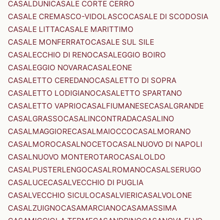
CASALDUNI
CASALE CORTE CERRO
CASALE CREMASCO-VIDOLASCO
CASALE DI SCODOSIA
CASALE LITTA
CASALE MARITTIMO
CASALE MONFERRATO
CASALE SUL SILE
CASALECCHIO DI RENO
CASALEGGIO BOIRO
CASALEGGIO NOVARA
CASALEONE
CASALETTO CEREDANO
CASALETTO DI SOPRA
CASALETTO LODIGIANO
CASALETTO SPARTANO
CASALETTO VAPRIO
CASALFIUMANESE
CASALGRANDE
CASALGRASSO
CASALINCONTRADA
CASALINO
CASALMAGGIORE
CASALMAIOCCO
CASALMORANO
CASALMORO
CASALNOCETO
CASALNUOVO DI NAPOLI
CASALNUOVO MONTEROTARO
CASALOLDO
CASALPUSTERLENGO
CASALROMANO
CASALSERUGO
CASALUCE
CASALVECCHIO DI PUGLIA
CASALVECCHIO SICULO
CASALVIERI
CASALVOLONE
CASALZUIGNO
CASAMARCIANO
CASAMASSIMA