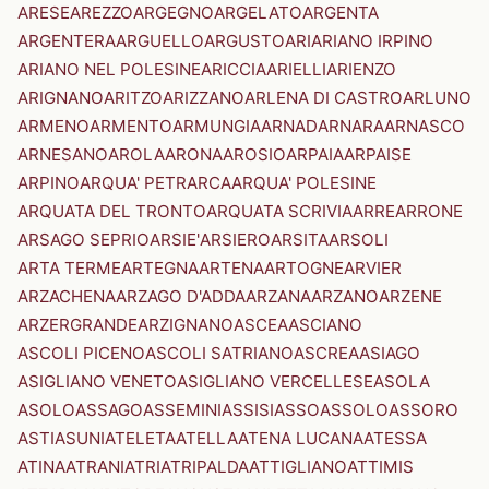
ARESE
AREZZO
ARGEGNO
ARGELATO
ARGENTA
ARGENTERA
ARGUELLO
ARGUSTO
ARI
ARIANO IRPINO
ARIANO NEL POLESINE
ARICCIA
ARIELLI
ARIENZO
ARIGNANO
ARITZO
ARIZZANO
ARLENA DI CASTRO
ARLUNO
ARMENO
ARMENTO
ARMUNGIA
ARNAD
ARNARA
ARNASCO
ARNESANO
AROLA
ARONA
AROSIO
ARPAIA
ARPAISE
ARPINO
ARQUA' PETRARCA
ARQUA' POLESINE
ARQUATA DEL TRONTO
ARQUATA SCRIVIA
ARRE
ARRONE
ARSAGO SEPRIO
ARSIE'
ARSIERO
ARSITA
ARSOLI
ARTA TERME
ARTEGNA
ARTENA
ARTOGNE
ARVIER
ARZACHENA
ARZAGO D'ADDA
ARZANA
ARZANO
ARZENE
ARZERGRANDE
ARZIGNANO
ASCEA
ASCIANO
ASCOLI PICENO
ASCOLI SATRIANO
ASCREA
ASIAGO
ASIGLIANO VENETO
ASIGLIANO VERCELLESE
ASOLA
ASOLO
ASSAGO
ASSEMINI
ASSISI
ASSO
ASSOLO
ASSORO
ASTI
ASUNI
ATELETA
ATELLA
ATENA LUCANA
ATESSA
ATINA
ATRANI
ATRI
ATRIPALDA
ATTIGLIANO
ATTIMIS