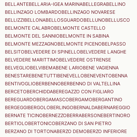
BELLANTE
BELLARIA-IGEA MARINA
BELLEGRA
BELLINO
BELLINZAGO LOMBARDO
BELLINZAGO NOVARESE
BELLIZZI
BELLONA
BELLOSGUARDO
BELLUNO
BELLUSCO
BELMONTE CALABRO
BELMONTE CASTELLO
BELMONTE DEL SANNIO
BELMONTE IN SABINA
BELMONTE MEZZAGNO
BELMONTE PICENO
BELPASSO
BELSITO
BELVEDERE DI SPINELLO
BELVEDERE LANGHE
BELVEDERE MARITTIMO
BELVEDERE OSTRENSE
BELVEGLIO
BELVI
BEMA
BENE LARIO
BENE VAGIENNA
BENESTARE
BENETUTTI
BENEVELLO
BENEVENTO
BENNA
BENTIVOGLIO
BERBENNO
BERBENNO DI VALTELLINA
BERCETO
BERCHIDDA
BEREGAZZO CON FIGLIARO
BEREGUARDO
BERGAMASCO
BERGAMO
BERGANTINO
BERGEGGI
BERGOLO
BERLINGO
BERNALDA
BERNAREGGIO
BERNATE TICINO
BERNEZZO
BERRA
BERSONE
BERTINORO
BERTIOLO
BERTONICO
BERZANO DI SAN PIETRO
BERZANO DI TORTONA
BERZO DEMO
BERZO INFERIORE