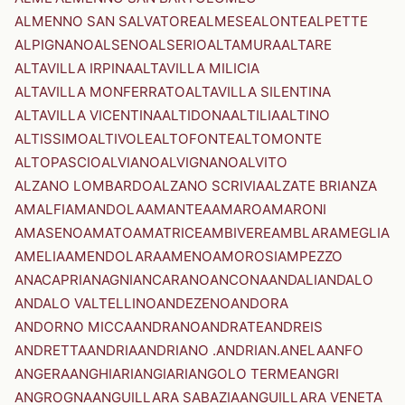
ALMENNO SAN SALVATORE
ALMESE
ALONTE
ALPETTE
ALPIGNANO
ALSENO
ALSERIO
ALTAMURA
ALTARE
ALTAVILLA IRPINA
ALTAVILLA MILICIA
ALTAVILLA MONFERRATO
ALTAVILLA SILENTINA
ALTAVILLA VICENTINA
ALTIDONA
ALTILIA
ALTINO
ALTISSIMO
ALTIVOLE
ALTOFONTE
ALTOMONTE
ALTOPASCIO
ALVIANO
ALVIGNANO
ALVITO
ALZANO LOMBARDO
ALZANO SCRIVIA
ALZATE BRIANZA
AMALFI
AMANDOLA
AMANTEA
AMARO
AMARONI
AMASENO
AMATO
AMATRICE
AMBIVERE
AMBLAR
AMEGLIA
AMELIA
AMENDOLARA
AMENO
AMOROSI
AMPEZZO
ANACAPRI
ANAGNI
ANCARANO
ANCONA
ANDALI
ANDALO
ANDALO VALTELLINO
ANDEZENO
ANDORA
ANDORNO MICCA
ANDRANO
ANDRATE
ANDREIS
ANDRETTA
ANDRIA
ANDRIANO .ANDRIAN.
ANELA
ANFO
ANGERA
ANGHIARI
ANGIARI
ANGOLO TERME
ANGRI
ANGROGNA
ANGUILLARA SABAZIA
ANGUILLARA VENETA