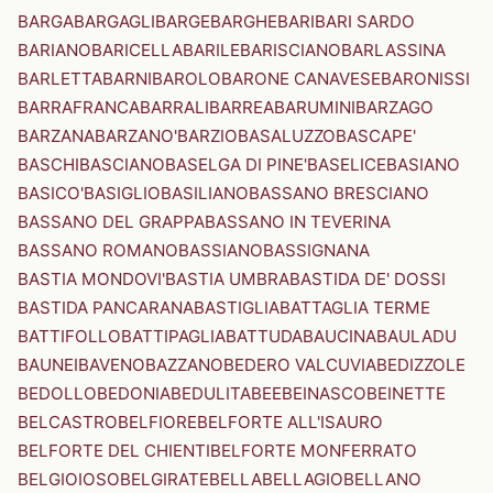
BARGA
BARGAGLI
BARGE
BARGHE
BARI
BARI SARDO
BARIANO
BARICELLA
BARILE
BARISCIANO
BARLASSINA
BARLETTA
BARNI
BAROLO
BARONE CANAVESE
BARONISSI
BARRAFRANCA
BARRALI
BARREA
BARUMINI
BARZAGO
BARZANA
BARZANO'
BARZIO
BASALUZZO
BASCAPE'
BASCHI
BASCIANO
BASELGA DI PINE'
BASELICE
BASIANO
BASICO'
BASIGLIO
BASILIANO
BASSANO BRESCIANO
BASSANO DEL GRAPPA
BASSANO IN TEVERINA
BASSANO ROMANO
BASSIANO
BASSIGNANA
BASTIA MONDOVI'
BASTIA UMBRA
BASTIDA DE' DOSSI
BASTIDA PANCARANA
BASTIGLIA
BATTAGLIA TERME
BATTIFOLLO
BATTIPAGLIA
BATTUDA
BAUCINA
BAULADU
BAUNEI
BAVENO
BAZZANO
BEDERO VALCUVIA
BEDIZZOLE
BEDOLLO
BEDONIA
BEDULITA
BEE
BEINASCO
BEINETTE
BELCASTRO
BELFIORE
BELFORTE ALL'ISAURO
BELFORTE DEL CHIENTI
BELFORTE MONFERRATO
BELGIOIOSO
BELGIRATE
BELLA
BELLAGIO
BELLANO