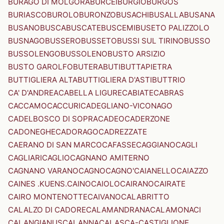
BURAGO DI MOLGORA
BURCEI
BURGIO
BURGOS
BURIASCO
BUROLO
BURONZO
BUSACHI
BUSALLA
BUSANA
BUSANO
BUSCA
BUSCATE
BUSCEMI
BUSETO PALIZZOLO
BUSNAGO
BUSSERO
BUSSETO
BUSSI SUL TIRINO
BUSSO
BUSSOLENGO
BUSSOLENO
BUSTO ARSIZIO
BUSTO GAROLFO
BUTERA
BUTI
BUTTAPIETRA
BUTTIGLIERA ALTA
BUTTIGLIERA D'ASTI
BUTTRIO
CA' D'ANDREA
CABELLA LIGURE
CABIATE
CABRAS
CACCAMO
CACCURI
CADEGLIANO-VICONAGO
CADELBOSCO DI SOPRA
CADEO
CADERZONE
CADONEGHE
CADORAGO
CADREZZATE
CAERANO DI SAN MARCO
CAFASSE
CAGGIANO
CAGLI
CAGLIARI
CAGLIO
CAGNANO AMITERNO
CAGNANO VARANO
CAGNO
CAGNO'
CAIANELLO
CAIAZZO
CAINES .KUENS.
CAINO
CAIOLO
CAIRANO
CAIRATE
CAIRO MONTENOTTE
CAIVANO
CALABRITTO
CALALZO DI CADORE
CALAMANDRANA
CALAMONACI
CALANGIANUS
CALANNA
CALASCA-CASTIGLIONE