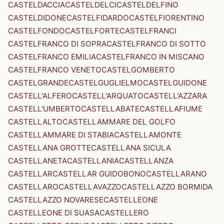
CASTELDACCIA
CASTELDELCI
CASTELDELFINO
CASTELDIDONE
CASTELFIDARDO
CASTELFIORENTINO
CASTELFONDO
CASTELFORTE
CASTELFRANCI
CASTELFRANCO DI SOPRA
CASTELFRANCO DI SOTTO
CASTELFRANCO EMILIA
CASTELFRANCO IN MISCANO
CASTELFRANCO VENETO
CASTELGOMBERTO
CASTELGRANDE
CASTELGUGLIELMO
CASTELGUIDONE
CASTELL'ALFERO
CASTELL'ARQUATO
CASTELL'AZZARA
CASTELL'UMBERTO
CASTELLABATE
CASTELLAFIUME
CASTELLALTO
CASTELLAMMARE DEL GOLFO
CASTELLAMMARE DI STABIA
CASTELLAMONTE
CASTELLANA GROTTE
CASTELLANA SICULA
CASTELLANETA
CASTELLANIA
CASTELLANZA
CASTELLAR
CASTELLAR GUIDOBONO
CASTELLARANO
CASTELLARO
CASTELLAVAZZO
CASTELLAZZO BORMIDA
CASTELLAZZO NOVARESE
CASTELLEONE
CASTELLEONE DI SUASA
CASTELLERO