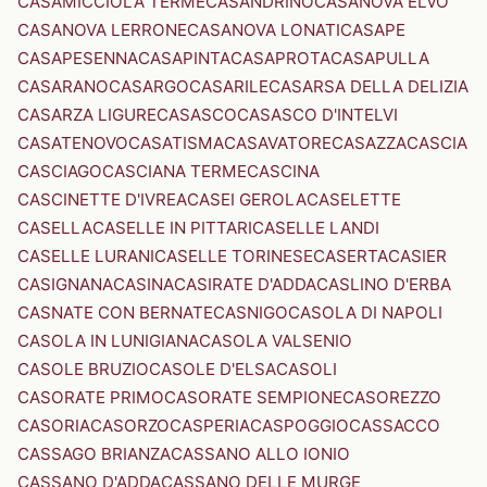
CASAMICCIOLA TERME
CASANDRINO
CASANOVA ELVO
CASANOVA LERRONE
CASANOVA LONATI
CASAPE
CASAPESENNA
CASAPINTA
CASAPROTA
CASAPULLA
CASARANO
CASARGO
CASARILE
CASARSA DELLA DELIZIA
CASARZA LIGURE
CASASCO
CASASCO D'INTELVI
CASATENOVO
CASATISMA
CASAVATORE
CASAZZA
CASCIA
CASCIAGO
CASCIANA TERME
CASCINA
CASCINETTE D'IVREA
CASEI GEROLA
CASELETTE
CASELLA
CASELLE IN PITTARI
CASELLE LANDI
CASELLE LURANI
CASELLE TORINESE
CASERTA
CASIER
CASIGNANA
CASINA
CASIRATE D'ADDA
CASLINO D'ERBA
CASNATE CON BERNATE
CASNIGO
CASOLA DI NAPOLI
CASOLA IN LUNIGIANA
CASOLA VALSENIO
CASOLE BRUZIO
CASOLE D'ELSA
CASOLI
CASORATE PRIMO
CASORATE SEMPIONE
CASOREZZO
CASORIA
CASORZO
CASPERIA
CASPOGGIO
CASSACCO
CASSAGO BRIANZA
CASSANO ALLO IONIO
CASSANO D'ADDA
CASSANO DELLE MURGE