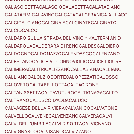
CALASCIBETTA
CALASCIO
CALASETTA
CALATABIANO
CALATAFIMI
CALAVINO
CALCATA
CALCERANICA AL LAGO
CALCI
CALCIANO
CALCINAIA
CALCINATE
CALCINATO
CALCIO
CALCO
CALDARO SULLA STRADA DEL VINO * KALTERN AN D
CALDAROLA
CALDERARA DI RENO
CALDES
CALDIERO
CALDOGNO
CALDONAZZO
CALENDASCO
CALENZANO
CALESTANO
CALICE AL CORNOVIGLIO
CALICE LIGURE
CALIMERA
CALITRI
CALIZZANO
CALLABIANA
CALLIANO
CALLIANO
CALOLZIOCORTE
CALOPEZZATI
CALOSSO
CALOVETO
CALTABELLOTTA
CALTAGIRONE
CALTANISSETTA
CALTAVUTURO
CALTIGNAGA
CALTO
CALTRANO
CALUSCO D'ADDA
CALUSO
CALVAGESE DELLA RIVIERA
CALVANICO
CALVATONE
CALVELLO
CALVENE
CALVENZANO
CALVERA
CALVI
CALVI DELL'UMBRIA
CALVI RISORTA
CALVIGNANO
CALVIGNASCO
CALVISANO
CALVIZZANO