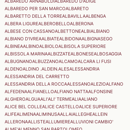
ALBAREDO ARNABOLDI
ALBAREDO D'ADIGE
ALBAREDO PER SAN MARCO
ALBARETO
ALBARETTO DELLA TORRE
ALBAVILLA
ALBENGA
ALBERA LIGURE
ALBEROBELLO
ALBERONA
ALBESE CON CASSANO
ALBETTONE
ALBI
ALBIANO
ALBIANO D'IVREA
ALBIATE
ALBIDONA
ALBIGNASEGO
ALBINEA
ALBINO
ALBIOLO
ALBISOLA SUPERIORE
ALBISSOLA MARINA
ALBIZZATE
ALBONESE
ALBOSAGGIA
ALBUGNANO
ALBUZZANO
ALCAMO
ALCARA LI FUSI
ALDENO
ALDINO .ALDEIN.
ALES
ALESSANDRIA
ALESSANDRIA DEL CARRETTO
ALESSANDRIA DELLA ROCCA
ALESSANO
ALEZIO
ALFANO
ALFEDENA
ALFIANELLO
ALFIANO NATTA
ALFONSINE
ALGHERO
ALGUA
ALI'
ALI' TERME
ALIA
ALIANO
ALICE BEL COLLE
ALICE CASTELLO
ALICE SUPERIORE
ALIFE
ALIMENA
ALIMINUSA
ALLAI
ALLEGHE
ALLEIN
ALLERONA
ALLISTE
ALLUMIERE
ALLUVIONI CAMBIO'
ALME'
ALMENNO SAN BARTOLOMEO