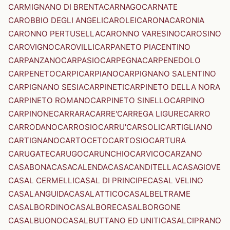
CARMIGNANO DI BRENTA
CARNAGO
CARNATE
CAROBBIO DEGLI ANGELI
CAROLEI
CARONA
CARONIA
CARONNO PERTUSELLA
CARONNO VARESINO
CAROSINO
CAROVIGNO
CAROVILLI
CARPANETO PIACENTINO
CARPANZANO
CARPASIO
CARPEGNA
CARPENEDOLO
CARPENETO
CARPI
CARPIANO
CARPIGNANO SALENTINO
CARPIGNANO SESIA
CARPINETI
CARPINETO DELLA NORA
CARPINETO ROMANO
CARPINETO SINELLO
CARPINO
CARPINONE
CARRARA
CARRE'
CARREGA LIGURE
CARRO
CARRODANO
CARROSIO
CARRU'
CARSOLI
CARTIGLIANO
CARTIGNANO
CARTOCETO
CARTOSIO
CARTURA
CARUGATE
CARUGO
CARUNCHIO
CARVICO
CARZANO
CASABONA
CASACALENDA
CASACANDITELLA
CASAGIOVE
CASAL CERMELLI
CASAL DI PRINCIPE
CASAL VELINO
CASALANGUIDA
CASALATTICO
CASALBELTRAME
CASALBORDINO
CASALBORE
CASALBORGONE
CASALBUONO
CASALBUTTANO ED UNITI
CASALCIPRANO