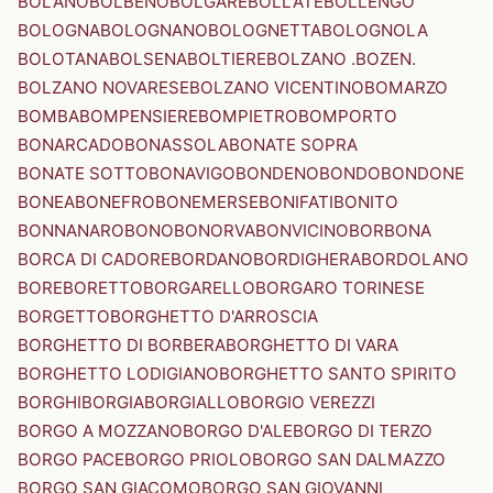
BOLANO
BOLBENO
BOLGARE
BOLLATE
BOLLENGO
BOLOGNA
BOLOGNANO
BOLOGNETTA
BOLOGNOLA
BOLOTANA
BOLSENA
BOLTIERE
BOLZANO .BOZEN.
BOLZANO NOVARESE
BOLZANO VICENTINO
BOMARZO
BOMBA
BOMPENSIERE
BOMPIETRO
BOMPORTO
BONARCADO
BONASSOLA
BONATE SOPRA
BONATE SOTTO
BONAVIGO
BONDENO
BONDO
BONDONE
BONEA
BONEFRO
BONEMERSE
BONIFATI
BONITO
BONNANARO
BONO
BONORVA
BONVICINO
BORBONA
BORCA DI CADORE
BORDANO
BORDIGHERA
BORDOLANO
BORE
BORETTO
BORGARELLO
BORGARO TORINESE
BORGETTO
BORGHETTO D'ARROSCIA
BORGHETTO DI BORBERA
BORGHETTO DI VARA
BORGHETTO LODIGIANO
BORGHETTO SANTO SPIRITO
BORGHI
BORGIA
BORGIALLO
BORGIO VEREZZI
BORGO A MOZZANO
BORGO D'ALE
BORGO DI TERZO
BORGO PACE
BORGO PRIOLO
BORGO SAN DALMAZZO
BORGO SAN GIACOMO
BORGO SAN GIOVANNI