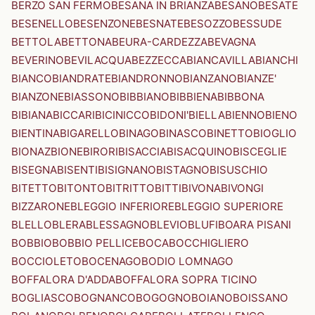
BERZO SAN FERMO
BESANA IN BRIANZA
BESANO
BESATE
BESENELLO
BESENZONE
BESNATE
BESOZZO
BESSUDE
BETTOLA
BETTONA
BEURA-CARDEZZA
BEVAGNA
BEVERINO
BEVILACQUA
BEZZECCA
BIANCAVILLA
BIANCHI
BIANCO
BIANDRATE
BIANDRONNO
BIANZANO
BIANZE'
BIANZONE
BIASSONO
BIBBIANO
BIBBIENA
BIBBONA
BIBIANA
BICCARI
BICINICCO
BIDONI'
BIELLA
BIENNO
BIENO
BIENTINA
BIGARELLO
BINAGO
BINASCO
BINETTO
BIOGLIO
BIONAZ
BIONE
BIRORI
BISACCIA
BISACQUINO
BISCEGLIE
BISEGNA
BISENTI
BISIGNANO
BISTAGNO
BISUSCHIO
BITETTO
BITONTO
BITRITTO
BITTI
BIVONA
BIVONGI
BIZZARONE
BLEGGIO INFERIORE
BLEGGIO SUPERIORE
BLELLO
BLERA
BLESSAGNO
BLEVIO
BLUFI
BOARA PISANI
BOBBIO
BOBBIO PELLICE
BOCA
BOCCHIGLIERO
BOCCIOLETO
BOCENAGO
BODIO LOMNAGO
BOFFALORA D'ADDA
BOFFALORA SOPRA TICINO
BOGLIASCO
BOGNANCO
BOGOGNO
BOIANO
BOISSANO