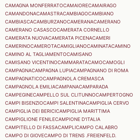
CAMAGNA MONFERRATO
CAMAIORE
CAMAIRAGO
CAMANDONA
CAMASTRA
CAMBIAGO
CAMBIANO
CAMBIASCA
CAMBURZANO
CAMERANA
CAMERANO
CAMERANO CASASCO
CAMERATA CORNELLO
CAMERATA NUOVA
CAMERATA PICENA
CAMERI
CAMERINO
CAMEROTA
CAMIGLIANO
CAMINATA
CAMINO
CAMINO AL TAGLIAMENTO
CAMISANO
CAMISANO VICENTINO
CAMMARATA
CAMO
CAMOGLI
CAMPAGNA
CAMPAGNA LUPIA
CAMPAGNANO DI ROMA
CAMPAGNATICO
CAMPAGNOLA CREMASCA
CAMPAGNOLA EMILIA
CAMPANA
CAMPARADA
CAMPEGINE
CAMPELLO SUL CLITUNNO
CAMPERTOGNO
CAMPI BISENZIO
CAMPI SALENTINA
CAMPIGLIA CERVO
CAMPIGLIA DEI BERICI
CAMPIGLIA MARITTIMA
CAMPIGLIONE FENILE
CAMPIONE D'ITALIA
CAMPITELLO DI FASSA
CAMPLI
CAMPO CALABRO
CAMPO DI GIOVE
CAMPO DI TRENS .FREIENFELD.