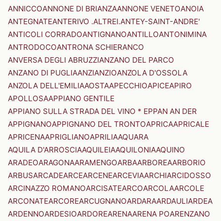
ANNICCO
ANNONE DI BRIANZA
ANNONE VENETO
ANOIA
ANTEGNATE
ANTERIVO .ALTREI.
ANTEY-SAINT-ANDRE'
ANTICOLI CORRADO
ANTIGNANO
ANTILLO
ANTONIMINA
ANTRODOCO
ANTRONA SCHIERANCO
ANVERSA DEGLI ABRUZZI
ANZANO DEL PARCO
ANZANO DI PUGLIA
ANZI
ANZIO
ANZOLA D'OSSOLA
ANZOLA DELL'EMILIA
AOSTA
APECCHIO
APICE
APIRO
APOLLOSA
APPIANO GENTILE
APPIANO SULLA STRADA DEL VINO * EPPAN AN DER
APPIGNANO
APPIGNANO DEL TRONTO
APRICA
APRICALE
APRICENA
APRIGLIANO
APRILIA
AQUARA
AQUILA D'ARROSCIA
AQUILEIA
AQUILONIA
AQUINO
ARADEO
ARAGONA
ARAMENGO
ARBA
ARBOREA
ARBORIO
ARBUS
ARCADE
ARCE
ARCENE
ARCEVIA
ARCHI
ARCIDOSSO
ARCINAZZO ROMANO
ARCISATE
ARCO
ARCOLA
ARCOLE
ARCONATE
ARCORE
ARCUGNANO
ARDARA
ARDAULI
ARDEA
ARDENNO
ARDESIO
ARDORE
ARENA
ARENA PO
ARENZANO