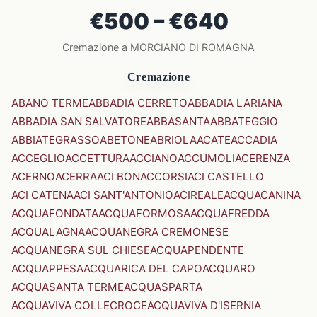
€500 – €640
Cremazione a MORCIANO DI ROMAGNA
Cremazione
ABANO TERME
ABBADIA CERRETO
ABBADIA LARIANA
ABBADIA SAN SALVATORE
ABBASANTA
ABBATEGGIO
ABBIATEGRASSO
ABETONE
ABRIOLA
ACATE
ACCADIA
ACCEGLIO
ACCETTURA
ACCIANO
ACCUMOLI
ACERENZA
ACERNO
ACERRA
ACI BONACCORSI
ACI CASTELLO
ACI CATENA
ACI SANT'ANTONIO
ACIREALE
ACQUACANINA
ACQUAFONDATA
ACQUAFORMOSA
ACQUAFREDDA
ACQUALAGNA
ACQUANEGRA CREMONESE
ACQUANEGRA SUL CHIESE
ACQUAPENDENTE
ACQUAPPESA
ACQUARICA DEL CAPO
ACQUARO
ACQUASANTA TERME
ACQUASPARTA
ACQUAVIVA COLLECROCE
ACQUAVIVA D'ISERNIA