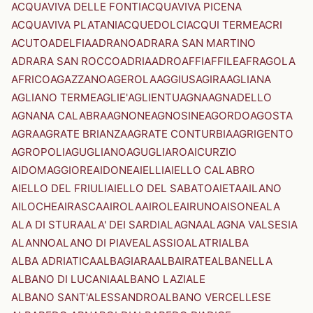
ACQUAVIVA DELLE FONTI
ACQUAVIVA PICENA
ACQUAVIVA PLATANI
ACQUEDOLCI
ACQUI TERME
ACRI
ACUTO
ADELFIA
ADRANO
ADRARA SAN MARTINO
ADRARA SAN ROCCO
ADRIA
ADRO
AFFI
AFFILE
AFRAGOLA
AFRICO
AGAZZANO
AGEROLA
AGGIUS
AGIRA
AGLIANA
AGLIANO TERME
AGLIE'
AGLIENTU
AGNA
AGNADELLO
AGNANA CALABRA
AGNONE
AGNOSINE
AGORDO
AGOSTA
AGRA
AGRATE BRIANZA
AGRATE CONTURBIA
AGRIGENTO
AGROPOLI
AGUGLIANO
AGUGLIARO
AICURZIO
AIDOMAGGIORE
AIDONE
AIELLI
AIELLO CALABRO
AIELLO DEL FRIULI
AIELLO DEL SABATO
AIETA
AILANO
AILOCHE
AIRASCA
AIROLA
AIROLE
AIRUNO
AISONE
ALA
ALA DI STURA
ALA' DEI SARDI
ALAGNA
ALAGNA VALSESIA
ALANNO
ALANO DI PIAVE
ALASSIO
ALATRI
ALBA
ALBA ADRIATICA
ALBAGIARA
ALBAIRATE
ALBANELLA
ALBANO DI LUCANIA
ALBANO LAZIALE
ALBANO SANT'ALESSANDRO
ALBANO VERCELLESE