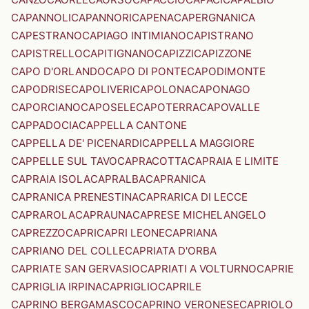
CAPANNOLI
CAPANNORI
CAPENA
CAPERGNANICA
CAPESTRANO
CAPIAGO INTIMIANO
CAPISTRANO
CAPISTRELLO
CAPITIGNANO
CAPIZZI
CAPIZZONE
CAPO D'ORLANDO
CAPO DI PONTE
CAPODIMONTE
CAPODRISE
CAPOLIVERI
CAPOLONA
CAPONAGO
CAPORCIANO
CAPOSELE
CAPOTERRA
CAPOVALLE
CAPPADOCIA
CAPPELLA CANTONE
CAPPELLA DE' PICENARDI
CAPPELLA MAGGIORE
CAPPELLE SUL TAVO
CAPRACOTTA
CAPRAIA E LIMITE
CAPRAIA ISOLA
CAPRALBA
CAPRANICA
CAPRANICA PRENESTINA
CAPRARICA DI LECCE
CAPRAROLA
CAPRAUNA
CAPRESE MICHELANGELO
CAPREZZO
CAPRI
CAPRI LEONE
CAPRIANA
CAPRIANO DEL COLLE
CAPRIATA D'ORBA
CAPRIATE SAN GERVASIO
CAPRIATI A VOLTURNO
CAPRIE
CAPRIGLIA IRPINA
CAPRIGLIO
CAPRILE
CAPRINO BERGAMASCO
CAPRINO VERONESE
CAPRIOLO