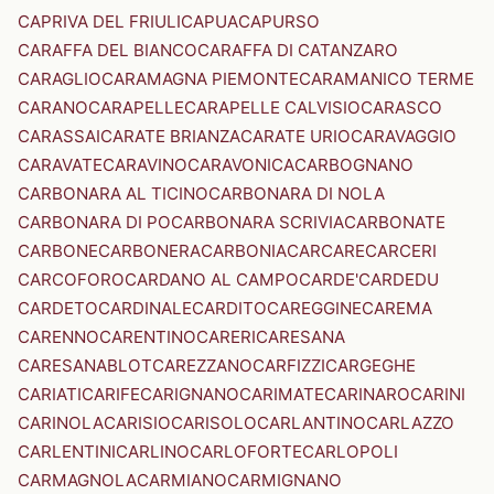
CAPRIVA DEL FRIULI
CAPUA
CAPURSO
CARAFFA DEL BIANCO
CARAFFA DI CATANZARO
CARAGLIO
CARAMAGNA PIEMONTE
CARAMANICO TERME
CARANO
CARAPELLE
CARAPELLE CALVISIO
CARASCO
CARASSAI
CARATE BRIANZA
CARATE URIO
CARAVAGGIO
CARAVATE
CARAVINO
CARAVONICA
CARBOGNANO
CARBONARA AL TICINO
CARBONARA DI NOLA
CARBONARA DI PO
CARBONARA SCRIVIA
CARBONATE
CARBONE
CARBONERA
CARBONIA
CARCARE
CARCERI
CARCOFORO
CARDANO AL CAMPO
CARDE'
CARDEDU
CARDETO
CARDINALE
CARDITO
CAREGGINE
CAREMA
CARENNO
CARENTINO
CARERI
CARESANA
CARESANABLOT
CAREZZANO
CARFIZZI
CARGEGHE
CARIATI
CARIFE
CARIGNANO
CARIMATE
CARINARO
CARINI
CARINOLA
CARISIO
CARISOLO
CARLANTINO
CARLAZZO
CARLENTINI
CARLINO
CARLOFORTE
CARLOPOLI
CARMAGNOLA
CARMIANO
CARMIGNANO