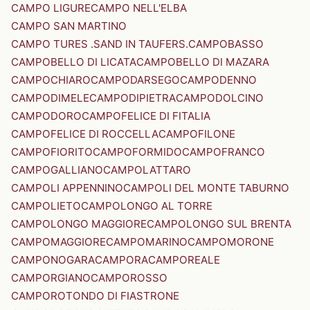
CAMPO LIGURE
CAMPO NELL'ELBA
CAMPO SAN MARTINO
CAMPO TURES .SAND IN TAUFERS.
CAMPOBASSO
CAMPOBELLO DI LICATA
CAMPOBELLO DI MAZARA
CAMPOCHIARO
CAMPODARSEGO
CAMPODENNO
CAMPODIMELE
CAMPODIPIETRA
CAMPODOLCINO
CAMPODORO
CAMPOFELICE DI FITALIA
CAMPOFELICE DI ROCCELLA
CAMPOFILONE
CAMPOFIORITO
CAMPOFORMIDO
CAMPOFRANCO
CAMPOGALLIANO
CAMPOLATTARO
CAMPOLI APPENNINO
CAMPOLI DEL MONTE TABURNO
CAMPOLIETO
CAMPOLONGO AL TORRE
CAMPOLONGO MAGGIORE
CAMPOLONGO SUL BRENTA
CAMPOMAGGIORE
CAMPOMARINO
CAMPOMORONE
CAMPONOGARA
CAMPORA
CAMPOREALE
CAMPORGIANO
CAMPOROSSO
CAMPOROTONDO DI FIASTRONE