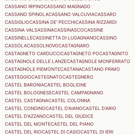
CASSANO IRPINO
CASSANO MAGNAGO
CASSANO SPINOLA
CASSANO VALCUVIA
CASSARO
CASSIGLIO
CASSINA DE' PECCHI
CASSINA RIZZARDI
CASSINA VALSASSINA
CASSINASCO
CASSINE
CASSINELLE
CASSINETTA DI LUGAGNANO
CASSINO
CASSOLA
CASSOLNOVO
CASTAGNARO
CASTAGNETO CARDUCCI
CASTAGNETO PO
CASTAGNITO
CASTAGNOLE DELLE LANZE
CASTAGNOLE MONFERRATO
CASTAGNOLE PIEMONTE
CASTANA
CASTANO PRIMO
CASTEGGIO
CASTEGNATO
CASTEGNERO
CASTEL BARONIA
CASTEL BOGLIONE
CASTEL BOLOGNESE
CASTEL CAMPAGNANO
CASTEL CASTAGNA
CASTEL COLONNA
CASTEL CONDINO
CASTEL D'AIANO
CASTEL D'ARIO
CASTEL D'AZZANO
CASTEL DEL GIUDICE
CASTEL DEL MONTE
CASTEL DEL PIANO
CASTEL DEL RIO
CASTEL DI CASIO
CASTEL DI IERI