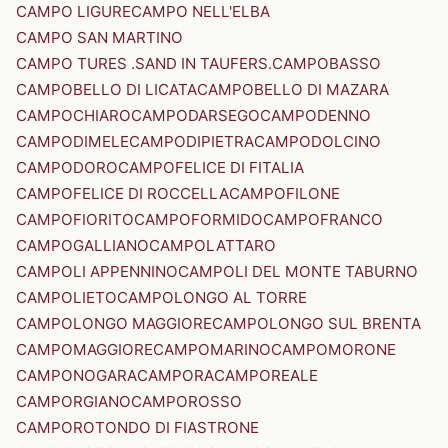
CAMPO LIGURE
CAMPO NELL'ELBA
CAMPO SAN MARTINO
CAMPO TURES .SAND IN TAUFERS.
CAMPOBASSO
CAMPOBELLO DI LICATA
CAMPOBELLO DI MAZARA
CAMPOCHIARO
CAMPODARSEGO
CAMPODENNO
CAMPODIMELE
CAMPODIPIETRA
CAMPODOLCINO
CAMPODORO
CAMPOFELICE DI FITALIA
CAMPOFELICE DI ROCCELLA
CAMPOFILONE
CAMPOFIORITO
CAMPOFORMIDO
CAMPOFRANCO
CAMPOGALLIANO
CAMPOLATTARO
CAMPOLI APPENNINO
CAMPOLI DEL MONTE TABURNO
CAMPOLIETO
CAMPOLONGO AL TORRE
CAMPOLONGO MAGGIORE
CAMPOLONGO SUL BRENTA
CAMPOMAGGIORE
CAMPOMARINO
CAMPOMORONE
CAMPONOGARA
CAMPORA
CAMPOREALE
CAMPORGIANO
CAMPOROSSO
CAMPOROTONDO DI FIASTRONE