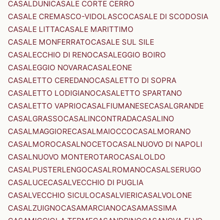
CASALDUNI
CASALE CORTE CERRO
CASALE CREMASCO-VIDOLASCO
CASALE DI SCODOSIA
CASALE LITTA
CASALE MARITTIMO
CASALE MONFERRATO
CASALE SUL SILE
CASALECCHIO DI RENO
CASALEGGIO BOIRO
CASALEGGIO NOVARA
CASALEONE
CASALETTO CEREDANO
CASALETTO DI SOPRA
CASALETTO LODIGIANO
CASALETTO SPARTANO
CASALETTO VAPRIO
CASALFIUMANESE
CASALGRANDE
CASALGRASSO
CASALINCONTRADA
CASALINO
CASALMAGGIORE
CASALMAIOCCO
CASALMORANO
CASALMORO
CASALNOCETO
CASALNUOVO DI NAPOLI
CASALNUOVO MONTEROTARO
CASALOLDO
CASALPUSTERLENGO
CASALROMANO
CASALSERUGO
CASALUCE
CASALVECCHIO DI PUGLIA
CASALVECCHIO SICULO
CASALVIERI
CASALVOLONE
CASALZUIGNO
CASAMARCIANO
CASAMASSIMA