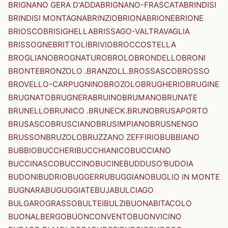
BRIGNANO GERA D'ADDA
BRIGNANO-FRASCATA
BRINDISI
BRINDISI MONTAGNA
BRINZIO
BRIONA
BRIONE
BRIONE
BRIOSCO
BRISIGHELLA
BRISSAGO-VALTRAVAGLIA
BRISSOGNE
BRITTOLI
BRIVIO
BROCCOSTELLA
BROGLIANO
BROGNATURO
BROLO
BRONDELLO
BRONI
BRONTE
BRONZOLO .BRANZOLL.
BROSSASCO
BROSSO
BROVELLO-CARPUGNINO
BROZOLO
BRUGHERIO
BRUGINE
BRUGNATO
BRUGNERA
BRUINO
BRUMANO
BRUNATE
BRUNELLO
BRUNICO .BRUNECK.
BRUNO
BRUSAPORTO
BRUSASCO
BRUSCIANO
BRUSIMPIANO
BRUSNENGO
BRUSSON
BRUZOLO
BRUZZANO ZEFFIRIO
BUBBIANO
BUBBIO
BUCCHERI
BUCCHIANICO
BUCCIANO
BUCCINASCO
BUCCINO
BUCINE
BUDDUSO'
BUDOIA
BUDONI
BUDRIO
BUGGERRU
BUGGIANO
BUGLIO IN MONTE
BUGNARA
BUGUGGIATE
BUJA
BULCIAGO
BULGAROGRASSO
BULTEI
BULZI
BUONABITACOLO
BUONALBERGO
BUONCONVENTO
BUONVICINO