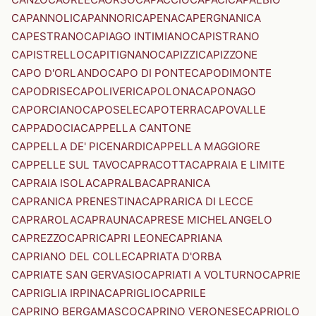
CAPANNOLI
CAPANNORI
CAPENA
CAPERGNANICA
CAPESTRANO
CAPIAGO INTIMIANO
CAPISTRANO
CAPISTRELLO
CAPITIGNANO
CAPIZZI
CAPIZZONE
CAPO D'ORLANDO
CAPO DI PONTE
CAPODIMONTE
CAPODRISE
CAPOLIVERI
CAPOLONA
CAPONAGO
CAPORCIANO
CAPOSELE
CAPOTERRA
CAPOVALLE
CAPPADOCIA
CAPPELLA CANTONE
CAPPELLA DE' PICENARDI
CAPPELLA MAGGIORE
CAPPELLE SUL TAVO
CAPRACOTTA
CAPRAIA E LIMITE
CAPRAIA ISOLA
CAPRALBA
CAPRANICA
CAPRANICA PRENESTINA
CAPRARICA DI LECCE
CAPRAROLA
CAPRAUNA
CAPRESE MICHELANGELO
CAPREZZO
CAPRI
CAPRI LEONE
CAPRIANA
CAPRIANO DEL COLLE
CAPRIATA D'ORBA
CAPRIATE SAN GERVASIO
CAPRIATI A VOLTURNO
CAPRIE
CAPRIGLIA IRPINA
CAPRIGLIO
CAPRILE
CAPRINO BERGAMASCO
CAPRINO VERONESE
CAPRIOLO