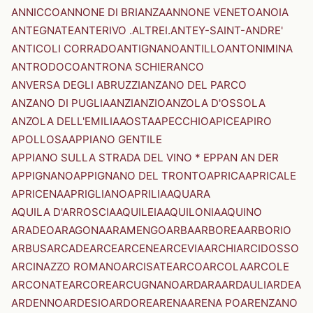
ANNICCO
ANNONE DI BRIANZA
ANNONE VENETO
ANOIA
ANTEGNATE
ANTERIVO .ALTREI.
ANTEY-SAINT-ANDRE'
ANTICOLI CORRADO
ANTIGNANO
ANTILLO
ANTONIMINA
ANTRODOCO
ANTRONA SCHIERANCO
ANVERSA DEGLI ABRUZZI
ANZANO DEL PARCO
ANZANO DI PUGLIA
ANZI
ANZIO
ANZOLA D'OSSOLA
ANZOLA DELL'EMILIA
AOSTA
APECCHIO
APICE
APIRO
APOLLOSA
APPIANO GENTILE
APPIANO SULLA STRADA DEL VINO * EPPAN AN DER
APPIGNANO
APPIGNANO DEL TRONTO
APRICA
APRICALE
APRICENA
APRIGLIANO
APRILIA
AQUARA
AQUILA D'ARROSCIA
AQUILEIA
AQUILONIA
AQUINO
ARADEO
ARAGONA
ARAMENGO
ARBA
ARBOREA
ARBORIO
ARBUS
ARCADE
ARCE
ARCENE
ARCEVIA
ARCHI
ARCIDOSSO
ARCINAZZO ROMANO
ARCISATE
ARCO
ARCOLA
ARCOLE
ARCONATE
ARCORE
ARCUGNANO
ARDARA
ARDAULI
ARDEA
ARDENNO
ARDESIO
ARDORE
ARENA
ARENA PO
ARENZANO