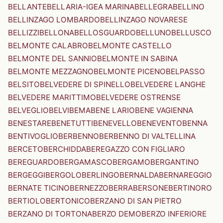
BELLANTE
BELLARIA-IGEA MARINA
BELLEGRA
BELLINO
BELLINZAGO LOMBARDO
BELLINZAGO NOVARESE
BELLIZZI
BELLONA
BELLOSGUARDO
BELLUNO
BELLUSCO
BELMONTE CALABRO
BELMONTE CASTELLO
BELMONTE DEL SANNIO
BELMONTE IN SABINA
BELMONTE MEZZAGNO
BELMONTE PICENO
BELPASSO
BELSITO
BELVEDERE DI SPINELLO
BELVEDERE LANGHE
BELVEDERE MARITTIMO
BELVEDERE OSTRENSE
BELVEGLIO
BELVI
BEMA
BENE LARIO
BENE VAGIENNA
BENESTARE
BENETUTTI
BENEVELLO
BENEVENTO
BENNA
BENTIVOGLIO
BERBENNO
BERBENNO DI VALTELLINA
BERCETO
BERCHIDDA
BEREGAZZO CON FIGLIARO
BEREGUARDO
BERGAMASCO
BERGAMO
BERGANTINO
BERGEGGI
BERGOLO
BERLINGO
BERNALDA
BERNAREGGIO
BERNATE TICINO
BERNEZZO
BERRA
BERSONE
BERTINORO
BERTIOLO
BERTONICO
BERZANO DI SAN PIETRO
BERZANO DI TORTONA
BERZO DEMO
BERZO INFERIORE