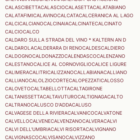
CALASCIBETTA
CALASCIO
CALASETTA
CALATABIANO
CALATAFIMI
CALAVINO
CALCATA
CALCERANICA AL LAGO
CALCI
CALCIANO
CALCINAIA
CALCINATE
CALCINATO
CALCIO
CALCO
CALDARO SULLA STRADA DEL VINO * KALTERN AN D
CALDAROLA
CALDERARA DI RENO
CALDES
CALDIERO
CALDOGNO
CALDONAZZO
CALENDASCO
CALENZANO
CALESTANO
CALICE AL CORNOVIGLIO
CALICE LIGURE
CALIMERA
CALITRI
CALIZZANO
CALLABIANA
CALLIANO
CALLIANO
CALOLZIOCORTE
CALOPEZZATI
CALOSSO
CALOVETO
CALTABELLOTTA
CALTAGIRONE
CALTANISSETTA
CALTAVUTURO
CALTIGNAGA
CALTO
CALTRANO
CALUSCO D'ADDA
CALUSO
CALVAGESE DELLA RIVIERA
CALVANICO
CALVATONE
CALVELLO
CALVENE
CALVENZANO
CALVERA
CALVI
CALVI DELL'UMBRIA
CALVI RISORTA
CALVIGNANO
CALVIGNASCO
CALVISANO
CALVIZZANO