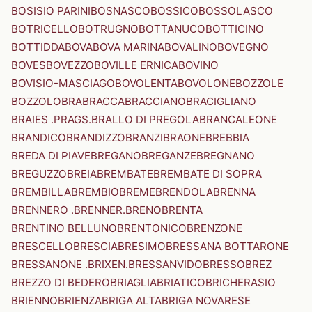
BOSISIO PARINI
BOSNASCO
BOSSICO
BOSSOLASCO
BOTRICELLO
BOTRUGNO
BOTTANUCO
BOTTICINO
BOTTIDDA
BOVA
BOVA MARINA
BOVALINO
BOVEGNO
BOVES
BOVEZZO
BOVILLE ERNICA
BOVINO
BOVISIO-MASCIAGO
BOVOLENTA
BOVOLONE
BOZZOLE
BOZZOLO
BRA
BRACCA
BRACCIANO
BRACIGLIANO
BRAIES .PRAGS.
BRALLO DI PREGOLA
BRANCALEONE
BRANDICO
BRANDIZZO
BRANZI
BRAONE
BREBBIA
BREDA DI PIAVE
BREGANO
BREGANZE
BREGNANO
BREGUZZO
BREIA
BREMBATE
BREMBATE DI SOPRA
BREMBILLA
BREMBIO
BREME
BRENDOLA
BRENNA
BRENNERO .BRENNER.
BRENO
BRENTA
BRENTINO BELLUNO
BRENTONICO
BRENZONE
BRESCELLO
BRESCIA
BRESIMO
BRESSANA BOTTARONE
BRESSANONE .BRIXEN.
BRESSANVIDO
BRESSO
BREZ
BREZZO DI BEDERO
BRIAGLIA
BRIATICO
BRICHERASIO
BRIENNO
BRIENZA
BRIGA ALTA
BRIGA NOVARESE