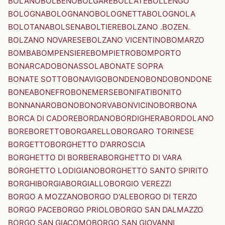
BOLANO
BOLBENO
BOLGARE
BOLLATE
BOLLENGO
BOLOGNA
BOLOGNANO
BOLOGNETTA
BOLOGNOLA
BOLOTANA
BOLSENA
BOLTIERE
BOLZANO .BOZEN.
BOLZANO NOVARESE
BOLZANO VICENTINO
BOMARZO
BOMBA
BOMPENSIERE
BOMPIETRO
BOMPORTO
BONARCADO
BONASSOLA
BONATE SOPRA
BONATE SOTTO
BONAVIGO
BONDENO
BONDO
BONDONE
BONEA
BONEFRO
BONEMERSE
BONIFATI
BONITO
BONNANARO
BONO
BONORVA
BONVICINO
BORBONA
BORCA DI CADORE
BORDANO
BORDIGHERA
BORDOLANO
BORE
BORETTO
BORGARELLO
BORGARO TORINESE
BORGETTO
BORGHETTO D'ARROSCIA
BORGHETTO DI BORBERA
BORGHETTO DI VARA
BORGHETTO LODIGIANO
BORGHETTO SANTO SPIRITO
BORGHI
BORGIA
BORGIALLO
BORGIO VEREZZI
BORGO A MOZZANO
BORGO D'ALE
BORGO DI TERZO
BORGO PACE
BORGO PRIOLO
BORGO SAN DALMAZZO
BORGO SAN GIACOMO
BORGO SAN GIOVANNI