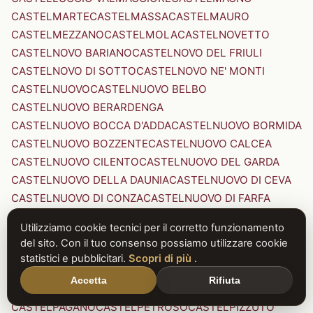
CASTELMARTE
CASTELMASSA
CASTELMAURO
CASTELMEZZANO
CASTELMOLA
CASTELNOVETTO
CASTELNOVO BARIANO
CASTELNOVO DEL FRIULI
CASTELNOVO DI SOTTO
CASTELNOVO NE' MONTI
CASTELNUOVO
CASTELNUOVO BELBO
CASTELNUOVO BERARDENGA
CASTELNUOVO BOCCA D'ADDA
CASTELNUOVO BORMIDA
CASTELNUOVO BOZZENTE
CASTELNUOVO CALCEA
CASTELNUOVO CILENTO
CASTELNUOVO DEL GARDA
CASTELNUOVO DELLA DAUNIA
CASTELNUOVO DI CEVA
CASTELNUOVO DI CONZA
CASTELNUOVO DI FARFA
CASTELNUOVO DI GARFAGNANA
Utilizziamo cookie tecnici per il corretto funzionamento
CASTELNUOVO DI PORTO
CASTELNUOVO DON BOSCO
del sito. Con il tuo consenso possiamo utilizzare cookie
CASTELNUOVO MAGRA
CASTELNUOVO NIGRA
statistici e pubblicitari.
Scopri di più
.
CASTELNUOVO PARANO
CASTELNUOVO RANGONE
Accetta
Rifiuta
CASTELNUOVO SCRIVIA
CASTELNUOVO VAL DI CECINA
CASTELPAGANO
CASTELPETROSO
CASTELPIZZUTO