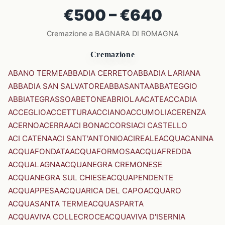
€500 – €640
Cremazione a BAGNARA DI ROMAGNA
Cremazione
ABANO TERME
ABBADIA CERRETO
ABBADIA LARIANA
ABBADIA SAN SALVATORE
ABBASANTA
ABBATEGGIO
ABBIATEGRASSO
ABETONE
ABRIOLA
ACATE
ACCADIA
ACCEGLIO
ACCETTURA
ACCIANO
ACCUMOLI
ACERENZA
ACERNO
ACERRA
ACI BONACCORSI
ACI CASTELLO
ACI CATENA
ACI SANT'ANTONIO
ACIREALE
ACQUACANINA
ACQUAFONDATA
ACQUAFORMOSA
ACQUAFREDDA
ACQUALAGNA
ACQUANEGRA CREMONESE
ACQUANEGRA SUL CHIESE
ACQUAPENDENTE
ACQUAPPESA
ACQUARICA DEL CAPO
ACQUARO
ACQUASANTA TERME
ACQUASPARTA
ACQUAVIVA COLLECROCE
ACQUAVIVA D'ISERNIA