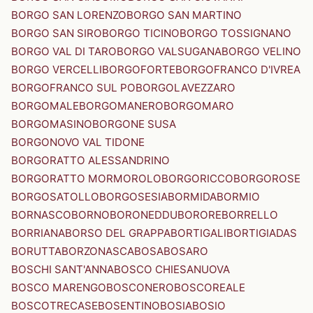
BORGO SAN LORENZO
BORGO SAN MARTINO
BORGO SAN SIRO
BORGO TICINO
BORGO TOSSIGNANO
BORGO VAL DI TARO
BORGO VALSUGANA
BORGO VELINO
BORGO VERCELLI
BORGOFORTE
BORGOFRANCO D'IVREA
BORGOFRANCO SUL PO
BORGOLAVEZZARO
BORGOMALE
BORGOMANERO
BORGOMARO
BORGOMASINO
BORGONE SUSA
BORGONOVO VAL TIDONE
BORGORATTO ALESSANDRINO
BORGORATTO MORMOROLO
BORGORICCO
BORGOROSE
BORGOSATOLLO
BORGOSESIA
BORMIDA
BORMIO
BORNASCO
BORNO
BORONEDDU
BORORE
BORRELLO
BORRIANA
BORSO DEL GRAPPA
BORTIGALI
BORTIGIADAS
BORUTTA
BORZONASCA
BOSA
BOSARO
BOSCHI SANT'ANNA
BOSCO CHIESANUOVA
BOSCO MARENGO
BOSCONERO
BOSCOREALE
BOSCOTRECASE
BOSENTINO
BOSIA
BOSIO