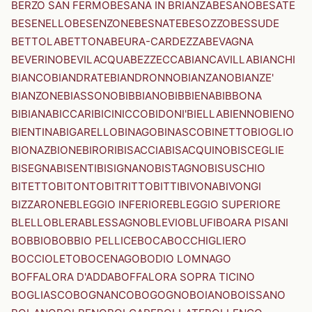
BERZO SAN FERMO
BESANA IN BRIANZA
BESANO
BESATE
BESENELLO
BESENZONE
BESNATE
BESOZZO
BESSUDE
BETTOLA
BETTONA
BEURA-CARDEZZA
BEVAGNA
BEVERINO
BEVILACQUA
BEZZECCA
BIANCAVILLA
BIANCHI
BIANCO
BIANDRATE
BIANDRONNO
BIANZANO
BIANZE'
BIANZONE
BIASSONO
BIBBIANO
BIBBIENA
BIBBONA
BIBIANA
BICCARI
BICINICCO
BIDONI'
BIELLA
BIENNO
BIENO
BIENTINA
BIGARELLO
BINAGO
BINASCO
BINETTO
BIOGLIO
BIONAZ
BIONE
BIRORI
BISACCIA
BISACQUINO
BISCEGLIE
BISEGNA
BISENTI
BISIGNANO
BISTAGNO
BISUSCHIO
BITETTO
BITONTO
BITRITTO
BITTI
BIVONA
BIVONGI
BIZZARONE
BLEGGIO INFERIORE
BLEGGIO SUPERIORE
BLELLO
BLERA
BLESSAGNO
BLEVIO
BLUFI
BOARA PISANI
BOBBIO
BOBBIO PELLICE
BOCA
BOCCHIGLIERO
BOCCIOLETO
BOCENAGO
BODIO LOMNAGO
BOFFALORA D'ADDA
BOFFALORA SOPRA TICINO
BOGLIASCO
BOGNANCO
BOGOGNO
BOIANO
BOISSANO