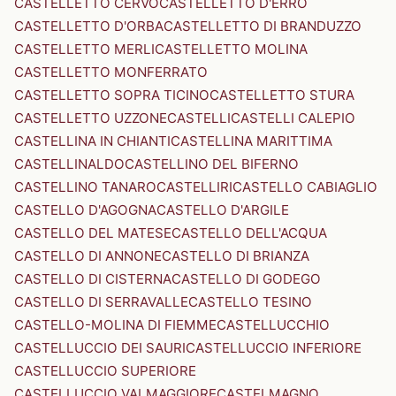
CASTELLETTO CERVO
CASTELLETTO D'ERRO
CASTELLETTO D'ORBA
CASTELLETTO DI BRANDUZZO
CASTELLETTO MERLI
CASTELLETTO MOLINA
CASTELLETTO MONFERRATO
CASTELLETTO SOPRA TICINO
CASTELLETTO STURA
CASTELLETTO UZZONE
CASTELLI
CASTELLI CALEPIO
CASTELLINA IN CHIANTI
CASTELLINA MARITTIMA
CASTELLINALDO
CASTELLINO DEL BIFERNO
CASTELLINO TANARO
CASTELLIRI
CASTELLO CABIAGLIO
CASTELLO D'AGOGNA
CASTELLO D'ARGILE
CASTELLO DEL MATESE
CASTELLO DELL'ACQUA
CASTELLO DI ANNONE
CASTELLO DI BRIANZA
CASTELLO DI CISTERNA
CASTELLO DI GODEGO
CASTELLO DI SERRAVALLE
CASTELLO TESINO
CASTELLO-MOLINA DI FIEMME
CASTELLUCCHIO
CASTELLUCCIO DEI SAURI
CASTELLUCCIO INFERIORE
CASTELLUCCIO SUPERIORE
CASTELLUCCIO VALMAGGIORE
CASTELMAGNO