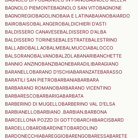
BAGNOLO PIEMONTE
BAGNOLO SAN VITO
BAGNONE
BAGNOREGIO
BAGOLINO
BAIA E LATINA
BAIANO
BAIARDO
BAIRO
BAISO
BALANGERO
BALDICHIERI D'ASTI
BALDISSERO CANAVESE
BALDISSERO D'ALBA
BALDISSERO TORINESE
BALESTRATE
BALESTRINO
BALLABIO
BALLAO
BALME
BALMUCCIA
BALOCCO
BALSORANO
BALVANO
BALZOLA
BANARI
BANCHETTE
BANNIO ANZINO
BANZI
BAONE
BARADILI
BARAGIANO
BARANELLO
BARANO D'ISCHIA
BARANZATE
BARASSO
BARATILI SAN PIETRO
BARBANIA
BARBARA
BARBARANO ROMANO
BARBARANO VICENTINO
BARBARESCO
BARBARIGA
BARBATA
BARBERINO DI MUGELLO
BARBERINO VAL D'ELSA
BARBIANELLO
BARBIANO .BARBIAN.
BARBONA
BARCELLONA POZZO DI GOTTO
BARCHI
BARCIS
BARD
BARDELLO
BARDI
BARDINETO
BARDOLINO
BARDONECCHIA
BAREGGIO
BARENGO
BARESSA
BARETE