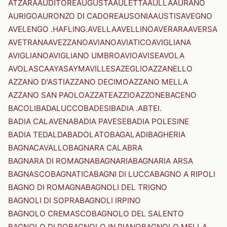
ATZARA
AUDITORE
AUGUSTA
AULETTA
AULLA
AURANO
AURIGO
AURONZO DI CADORE
AUSONIA
AUSTIS
AVEGNO
AVELENGO .HAFLING.
AVELLA
AVELLINO
AVERARA
AVERSA
AVETRANA
AVEZZANO
AVIANO
AVIATICO
AVIGLIANA
AVIGLIANO
AVIGLIANO UMBRO
AVIO
AVISE
AVOLA
AVOLASCA
AYAS
AYMAVILLES
AZEGLIO
AZZANELLO
AZZANO D'ASTI
AZZANO DECIMO
AZZANO MELLA
AZZANO SAN PAOLO
AZZATE
AZZIO
AZZONE
BACENO
BACOLI
BADALUCCO
BADESI
BADIA .ABTEI.
BADIA CALAVENA
BADIA PAVESE
BADIA POLESINE
BADIA TEDALDA
BADOLATO
BAGALADI
BAGHERIA
BAGNACAVALLO
BAGNARA CALABRA
BAGNARA DI ROMAGNA
BAGNARIA
BAGNARIA ARSA
BAGNASCO
BAGNATICA
BAGNI DI LUCCA
BAGNO A RIPOLI
BAGNO DI ROMAGNA
BAGNOLI DEL TRIGNO
BAGNOLI DI SOPRA
BAGNOLI IRPINO
BAGNOLO CREMASCO
BAGNOLO DEL SALENTO
BAGNOLO DI PO
BAGNOLO IN PIANO
BAGNOLO MELLA