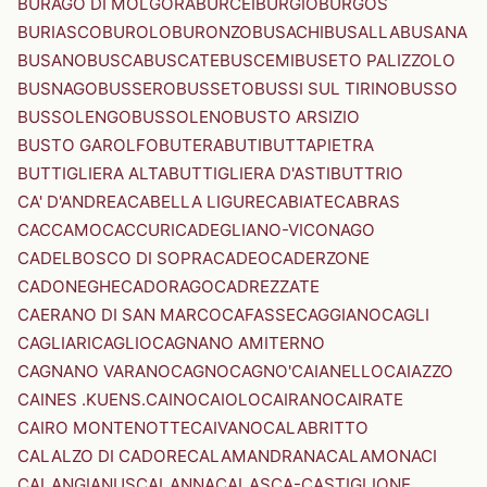
BURAGO DI MOLGORA
BURCEI
BURGIO
BURGOS
BURIASCO
BUROLO
BURONZO
BUSACHI
BUSALLA
BUSANA
BUSANO
BUSCA
BUSCATE
BUSCEMI
BUSETO PALIZZOLO
BUSNAGO
BUSSERO
BUSSETO
BUSSI SUL TIRINO
BUSSO
BUSSOLENGO
BUSSOLENO
BUSTO ARSIZIO
BUSTO GAROLFO
BUTERA
BUTI
BUTTAPIETRA
BUTTIGLIERA ALTA
BUTTIGLIERA D'ASTI
BUTTRIO
CA' D'ANDREA
CABELLA LIGURE
CABIATE
CABRAS
CACCAMO
CACCURI
CADEGLIANO-VICONAGO
CADELBOSCO DI SOPRA
CADEO
CADERZONE
CADONEGHE
CADORAGO
CADREZZATE
CAERANO DI SAN MARCO
CAFASSE
CAGGIANO
CAGLI
CAGLIARI
CAGLIO
CAGNANO AMITERNO
CAGNANO VARANO
CAGNO
CAGNO'
CAIANELLO
CAIAZZO
CAINES .KUENS.
CAINO
CAIOLO
CAIRANO
CAIRATE
CAIRO MONTENOTTE
CAIVANO
CALABRITTO
CALALZO DI CADORE
CALAMANDRANA
CALAMONACI
CALANGIANUS
CALANNA
CALASCA-CASTIGLIONE