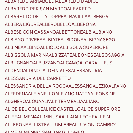
ALBAREDO ARNABOLDI
ALBAREDO D'ADIGE
ALBAREDO PER SAN MARCO
ALBARETO
ALBARETTO DELLA TORRE
ALBAVILLA
ALBENGA
ALBERA LIGURE
ALBEROBELLO
ALBERONA
ALBESE CON CASSANO
ALBETTONE
ALBI
ALBIANO
ALBIANO D'IVREA
ALBIATE
ALBIDONA
ALBIGNASEGO
ALBINEA
ALBINO
ALBIOLO
ALBISOLA SUPERIORE
ALBISSOLA MARINA
ALBIZZATE
ALBONESE
ALBOSAGGIA
ALBUGNANO
ALBUZZANO
ALCAMO
ALCARA LI FUSI
ALDENO
ALDINO .ALDEIN.
ALES
ALESSANDRIA
ALESSANDRIA DEL CARRETTO
ALESSANDRIA DELLA ROCCA
ALESSANO
ALEZIO
ALFANO
ALFEDENA
ALFIANELLO
ALFIANO NATTA
ALFONSINE
ALGHERO
ALGUA
ALI'
ALI' TERME
ALIA
ALIANO
ALICE BEL COLLE
ALICE CASTELLO
ALICE SUPERIORE
ALIFE
ALIMENA
ALIMINUSA
ALLAI
ALLEGHE
ALLEIN
ALLERONA
ALLISTE
ALLUMIERE
ALLUVIONI CAMBIO'
ALME'
ALMENNO SAN BARTOLOMEO