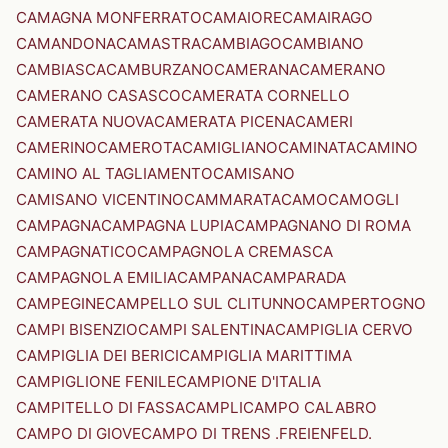
CAMAGNA MONFERRATO
CAMAIORE
CAMAIRAGO
CAMANDONA
CAMASTRA
CAMBIAGO
CAMBIANO
CAMBIASCA
CAMBURZANO
CAMERANA
CAMERANO
CAMERANO CASASCO
CAMERATA CORNELLO
CAMERATA NUOVA
CAMERATA PICENA
CAMERI
CAMERINO
CAMEROTA
CAMIGLIANO
CAMINATA
CAMINO
CAMINO AL TAGLIAMENTO
CAMISANO
CAMISANO VICENTINO
CAMMARATA
CAMO
CAMOGLI
CAMPAGNA
CAMPAGNA LUPIA
CAMPAGNANO DI ROMA
CAMPAGNATICO
CAMPAGNOLA CREMASCA
CAMPAGNOLA EMILIA
CAMPANA
CAMPARADA
CAMPEGINE
CAMPELLO SUL CLITUNNO
CAMPERTOGNO
CAMPI BISENZIO
CAMPI SALENTINA
CAMPIGLIA CERVO
CAMPIGLIA DEI BERICI
CAMPIGLIA MARITTIMA
CAMPIGLIONE FENILE
CAMPIONE D'ITALIA
CAMPITELLO DI FASSA
CAMPLI
CAMPO CALABRO
CAMPO DI GIOVE
CAMPO DI TRENS .FREIENFELD.