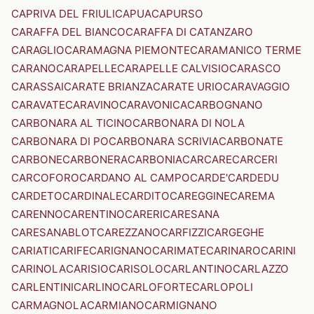
CAPRIVA DEL FRIULI
CAPUA
CAPURSO
CARAFFA DEL BIANCO
CARAFFA DI CATANZARO
CARAGLIO
CARAMAGNA PIEMONTE
CARAMANICO TERME
CARANO
CARAPELLE
CARAPELLE CALVISIO
CARASCO
CARASSAI
CARATE BRIANZA
CARATE URIO
CARAVAGGIO
CARAVATE
CARAVINO
CARAVONICA
CARBOGNANO
CARBONARA AL TICINO
CARBONARA DI NOLA
CARBONARA DI PO
CARBONARA SCRIVIA
CARBONATE
CARBONE
CARBONERA
CARBONIA
CARCARE
CARCERI
CARCOFORO
CARDANO AL CAMPO
CARDE'
CARDEDU
CARDETO
CARDINALE
CARDITO
CAREGGINE
CAREMA
CARENNO
CARENTINO
CARERI
CARESANA
CARESANABLOT
CAREZZANO
CARFIZZI
CARGEGHE
CARIATI
CARIFE
CARIGNANO
CARIMATE
CARINARO
CARINI
CARINOLA
CARISIO
CARISOLO
CARLANTINO
CARLAZZO
CARLENTINI
CARLINO
CARLOFORTE
CARLOPOLI
CARMAGNOLA
CARMIANO
CARMIGNANO