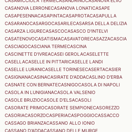
CASAMICCIOLA TERME
CASANDRINO
CASANOVA ELVO
CASANOVA LERRONE
CASANOVA LONATI
CASAPE
CASAPESENNA
CASAPINTA
CASAPROTA
CASAPULLA
CASARANO
CASARGO
CASARILE
CASARSA DELLA DELIZIA
CASARZA LIGURE
CASASCO
CASASCO D'INTELVI
CASATENOVO
CASATISMA
CASAVATORE
CASAZZA
CASCIA
CASCIAGO
CASCIANA TERME
CASCINA
CASCINETTE D'IVREA
CASEI GEROLA
CASELETTE
CASELLA
CASELLE IN PITTARI
CASELLE LANDI
CASELLE LURANI
CASELLE TORINESE
CASERTA
CASIER
CASIGNANA
CASINA
CASIRATE D'ADDA
CASLINO D'ERBA
CASNATE CON BERNATE
CASNIGO
CASOLA DI NAPOLI
CASOLA IN LUNIGIANA
CASOLA VALSENIO
CASOLE BRUZIO
CASOLE D'ELSA
CASOLI
CASORATE PRIMO
CASORATE SEMPIONE
CASOREZZO
CASORIA
CASORZO
CASPERIA
CASPOGGIO
CASSACCO
CASSAGO BRIANZA
CASSANO ALLO IONIO
CASSANO D'ADDA
CASSANO DELLE MURGE