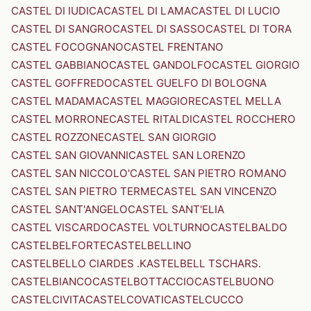
CASTEL DI IUDICA
CASTEL DI LAMA
CASTEL DI LUCIO
CASTEL DI SANGRO
CASTEL DI SASSO
CASTEL DI TORA
CASTEL FOCOGNANO
CASTEL FRENTANO
CASTEL GABBIANO
CASTEL GANDOLFO
CASTEL GIORGIO
CASTEL GOFFREDO
CASTEL GUELFO DI BOLOGNA
CASTEL MADAMA
CASTEL MAGGIORE
CASTEL MELLA
CASTEL MORRONE
CASTEL RITALDI
CASTEL ROCCHERO
CASTEL ROZZONE
CASTEL SAN GIORGIO
CASTEL SAN GIOVANNI
CASTEL SAN LORENZO
CASTEL SAN NICCOLO'
CASTEL SAN PIETRO ROMANO
CASTEL SAN PIETRO TERME
CASTEL SAN VINCENZO
CASTEL SANT'ANGELO
CASTEL SANT'ELIA
CASTEL VISCARDO
CASTEL VOLTURNO
CASTELBALDO
CASTELBELFORTE
CASTELBELLINO
CASTELBELLO CIARDES .KASTELBELL TSCHARS.
CASTELBIANCO
CASTELBOTTACCIO
CASTELBUONO
CASTELCIVITA
CASTELCOVATI
CASTELCUCCO