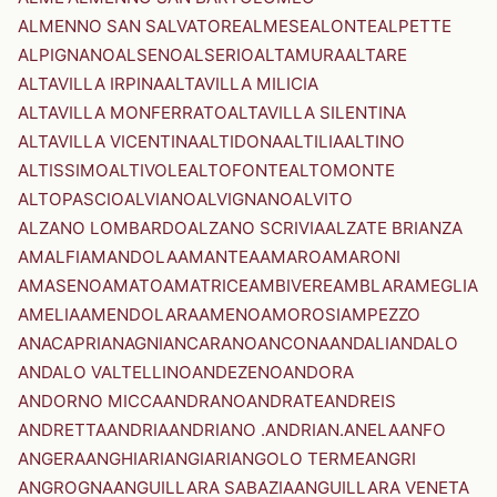
ALMENNO SAN SALVATORE
ALMESE
ALONTE
ALPETTE
ALPIGNANO
ALSENO
ALSERIO
ALTAMURA
ALTARE
ALTAVILLA IRPINA
ALTAVILLA MILICIA
ALTAVILLA MONFERRATO
ALTAVILLA SILENTINA
ALTAVILLA VICENTINA
ALTIDONA
ALTILIA
ALTINO
ALTISSIMO
ALTIVOLE
ALTOFONTE
ALTOMONTE
ALTOPASCIO
ALVIANO
ALVIGNANO
ALVITO
ALZANO LOMBARDO
ALZANO SCRIVIA
ALZATE BRIANZA
AMALFI
AMANDOLA
AMANTEA
AMARO
AMARONI
AMASENO
AMATO
AMATRICE
AMBIVERE
AMBLAR
AMEGLIA
AMELIA
AMENDOLARA
AMENO
AMOROSI
AMPEZZO
ANACAPRI
ANAGNI
ANCARANO
ANCONA
ANDALI
ANDALO
ANDALO VALTELLINO
ANDEZENO
ANDORA
ANDORNO MICCA
ANDRANO
ANDRATE
ANDREIS
ANDRETTA
ANDRIA
ANDRIANO .ANDRIAN.
ANELA
ANFO
ANGERA
ANGHIARI
ANGIARI
ANGOLO TERME
ANGRI
ANGROGNA
ANGUILLARA SABAZIA
ANGUILLARA VENETA