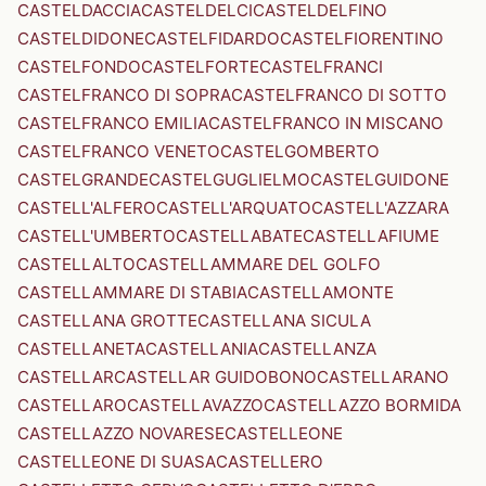
CASTELDACCIA
CASTELDELCI
CASTELDELFINO
CASTELDIDONE
CASTELFIDARDO
CASTELFIORENTINO
CASTELFONDO
CASTELFORTE
CASTELFRANCI
CASTELFRANCO DI SOPRA
CASTELFRANCO DI SOTTO
CASTELFRANCO EMILIA
CASTELFRANCO IN MISCANO
CASTELFRANCO VENETO
CASTELGOMBERTO
CASTELGRANDE
CASTELGUGLIELMO
CASTELGUIDONE
CASTELL'ALFERO
CASTELL'ARQUATO
CASTELL'AZZARA
CASTELL'UMBERTO
CASTELLABATE
CASTELLAFIUME
CASTELLALTO
CASTELLAMMARE DEL GOLFO
CASTELLAMMARE DI STABIA
CASTELLAMONTE
CASTELLANA GROTTE
CASTELLANA SICULA
CASTELLANETA
CASTELLANIA
CASTELLANZA
CASTELLAR
CASTELLAR GUIDOBONO
CASTELLARANO
CASTELLARO
CASTELLAVAZZO
CASTELLAZZO BORMIDA
CASTELLAZZO NOVARESE
CASTELLEONE
CASTELLEONE DI SUASA
CASTELLERO