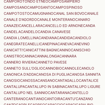
CAMPOROTONDO ETNEO
CAMPOSAMPIERO
CAMPOSANO
CAMPOSANTO
CAMPOSPINOSO
CAMPOTOSTO
CAMUGNANO
CANAL SAN BOVO
CANALE
CANALE D'AGORDO
CANALE MONTERANO
CANARO
CANAZEI
CANCELLARA
CANCELLO ED ARNONE
CANDA
CANDELA
CANDELO
CANDIA CANAVESE
CANDIA LOMELLINA
CANDIANA
CANDIDA
CANDIOLO
CANEGRATE
CANELLI
CANEPINA
CANEVA
CANEVINO
CANICATTI'
CANICATTINI BAGNI
CANINO
CANISCHIO
CANISTRO
CANNA
CANNALONGA
CANNARA
CANNERO RIVIERA
CANNETO PAVESE
CANNETO SULL'OGLIO
CANNOBIO
CANNOLE
CANOLO
CANONICA D'ADDA
CANOSA DI PUGLIA
CANOSA SANNITA
CANOSIO
CANOSSA
CANSANO
CANTAGALLO
CANTALICE
CANTALUPA
CANTALUPO IN SABINA
CANTALUPO LIGURE
CANTALUPO NEL SANNIO
CANTARANA
CANTELLO
CANTERANO
CANTIANO
CANTOIRA
CANTU'
CANZANO
CANZO
CAORLE
CAORSO
CAPACCIO
CAPACI
CAPALBIO