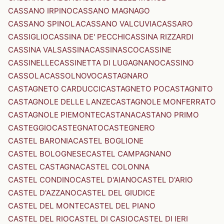
CASSANO IRPINO
CASSANO MAGNAGO
CASSANO SPINOLA
CASSANO VALCUVIA
CASSARO
CASSIGLIO
CASSINA DE' PECCHI
CASSINA RIZZARDI
CASSINA VALSASSINA
CASSINASCO
CASSINE
CASSINELLE
CASSINETTA DI LUGAGNANO
CASSINO
CASSOLA
CASSOLNOVO
CASTAGNARO
CASTAGNETO CARDUCCI
CASTAGNETO PO
CASTAGNITO
CASTAGNOLE DELLE LANZE
CASTAGNOLE MONFERRATO
CASTAGNOLE PIEMONTE
CASTANA
CASTANO PRIMO
CASTEGGIO
CASTEGNATO
CASTEGNERO
CASTEL BARONIA
CASTEL BOGLIONE
CASTEL BOLOGNESE
CASTEL CAMPAGNANO
CASTEL CASTAGNA
CASTEL COLONNA
CASTEL CONDINO
CASTEL D'AIANO
CASTEL D'ARIO
CASTEL D'AZZANO
CASTEL DEL GIUDICE
CASTEL DEL MONTE
CASTEL DEL PIANO
CASTEL DEL RIO
CASTEL DI CASIO
CASTEL DI IERI