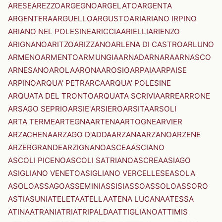
ARESE
AREZZO
ARGEGNO
ARGELATO
ARGENTA
ARGENTERA
ARGUELLO
ARGUSTO
ARI
ARIANO IRPINO
ARIANO NEL POLESINE
ARICCIA
ARIELLI
ARIENZO
ARIGNANO
ARITZO
ARIZZANO
ARLENA DI CASTRO
ARLUNO
ARMENO
ARMENTO
ARMUNGIA
ARNAD
ARNARA
ARNASCO
ARNESANO
AROLA
ARONA
AROSIO
ARPAIA
ARPAISE
ARPINO
ARQUA' PETRARCA
ARQUA' POLESINE
ARQUATA DEL TRONTO
ARQUATA SCRIVIA
ARRE
ARRONE
ARSAGO SEPRIO
ARSIE'
ARSIERO
ARSITA
ARSOLI
ARTA TERME
ARTEGNA
ARTENA
ARTOGNE
ARVIER
ARZACHENA
ARZAGO D'ADDA
ARZANA
ARZANO
ARZENE
ARZERGRANDE
ARZIGNANO
ASCEA
ASCIANO
ASCOLI PICENO
ASCOLI SATRIANO
ASCREA
ASIAGO
ASIGLIANO VENETO
ASIGLIANO VERCELLESE
ASOLA
ASOLO
ASSAGO
ASSEMINI
ASSISI
ASSO
ASSOLO
ASSORO
ASTI
ASUNI
ATELETA
ATELLA
ATENA LUCANA
ATESSA
ATINA
ATRANI
ATRI
ATRIPALDA
ATTIGLIANO
ATTIMIS