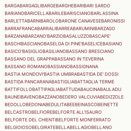
BARGA
BARGAGLI
BARGE
BARGHE
BARI
BARI SARDO
BARIANO
BARICELLA
BARILE
BARISCIANO
BARLASSINA
BARLETTA
BARNI
BAROLO
BARONE CANAVESE
BARONISSI
BARRAFRANCA
BARRALI
BARREA
BARUMINI
BARZAGO
BARZANA
BARZANO'
BARZIO
BASALUZZO
BASCAPE'
BASCHI
BASCIANO
BASELGA DI PINE'
BASELICE
BASIANO
BASICO'
BASIGLIO
BASILIANO
BASSANO BRESCIANO
BASSANO DEL GRAPPA
BASSANO IN TEVERINA
BASSANO ROMANO
BASSIANO
BASSIGNANA
BASTIA MONDOVI'
BASTIA UMBRA
BASTIDA DE' DOSSI
BASTIDA PANCARANA
BASTIGLIA
BATTAGLIA TERME
BATTIFOLLO
BATTIPAGLIA
BATTUDA
BAUCINA
BAULADU
BAUNEI
BAVENO
BAZZANO
BEDERO VALCUVIA
BEDIZZOLE
BEDOLLO
BEDONIA
BEDULITA
BEE
BEINASCO
BEINETTE
BELCASTRO
BELFIORE
BELFORTE ALL'ISAURO
BELFORTE DEL CHIENTI
BELFORTE MONFERRATO
BELGIOIOSO
BELGIRATE
BELLA
BELLAGIO
BELLANO