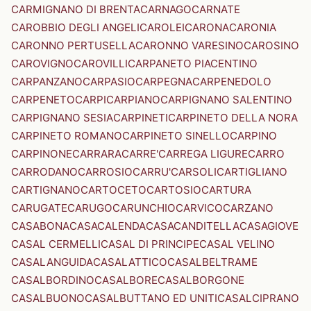
CARMIGNANO DI BRENTA
CARNAGO
CARNATE
CAROBBIO DEGLI ANGELI
CAROLEI
CARONA
CARONIA
CARONNO PERTUSELLA
CARONNO VARESINO
CAROSINO
CAROVIGNO
CAROVILLI
CARPANETO PIACENTINO
CARPANZANO
CARPASIO
CARPEGNA
CARPENEDOLO
CARPENETO
CARPI
CARPIANO
CARPIGNANO SALENTINO
CARPIGNANO SESIA
CARPINETI
CARPINETO DELLA NORA
CARPINETO ROMANO
CARPINETO SINELLO
CARPINO
CARPINONE
CARRARA
CARRE'
CARREGA LIGURE
CARRO
CARRODANO
CARROSIO
CARRU'
CARSOLI
CARTIGLIANO
CARTIGNANO
CARTOCETO
CARTOSIO
CARTURA
CARUGATE
CARUGO
CARUNCHIO
CARVICO
CARZANO
CASABONA
CASACALENDA
CASACANDITELLA
CASAGIOVE
CASAL CERMELLI
CASAL DI PRINCIPE
CASAL VELINO
CASALANGUIDA
CASALATTICO
CASALBELTRAME
CASALBORDINO
CASALBORE
CASALBORGONE
CASALBUONO
CASALBUTTANO ED UNITI
CASALCIPRANO