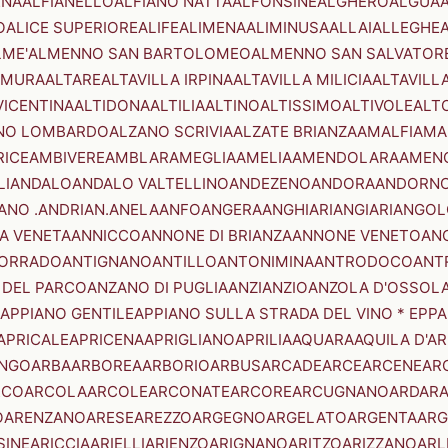
ENA
ALFIANELLO
ALFIANO NATTA
ALFONSINE
ALGHERO
ALGUA
A
O
ALICE SUPERIORE
ALIFE
ALIMENA
ALIMINUSA
ALLAI
ALLEGHE
LME'
ALMENNO SAN BARTOLOMEO
ALMENNO SAN SALVATOR
AMURA
ALTARE
ALTAVILLA IRPINA
ALTAVILLA MILICIA
ALTAVILL
VICENTINA
ALTIDONA
ALTILIA
ALTINO
ALTISSIMO
ALTIVOLE
ALT
NO LOMBARDO
ALZANO SCRIVIA
ALZATE BRIANZA
AMALFI
AMA
RICE
AMBIVERE
AMBLAR
AMEGLIA
AMELIA
AMENDOLARA
AMEN
LI
ANDALO
ANDALO VALTELLINO
ANDEZENO
ANDORA
ANDORNO
ANO .ANDRIAN.
ANELA
ANFO
ANGERA
ANGHIARI
ANGIARI
ANGOL
A VENETA
ANNICCO
ANNONE DI BRIANZA
ANNONE VENETO
AN
CORRADO
ANTIGNANO
ANTILLO
ANTONIMINA
ANTRODOCO
ANT
 DEL PARCO
ANZANO DI PUGLIA
ANZI
ANZIO
ANZOLA D'OSSOL
APPIANO GENTILE
APPIANO SULLA STRADA DEL VINO * EPPA
APRICALE
APRICENA
APRIGLIANO
APRILIA
AQUARA
AQUILA D'A
NGO
ARBA
ARBOREA
ARBORIO
ARBUS
ARCADE
ARCE
ARCENE
AR
RCO
ARCOLA
ARCOLE
ARCONATE
ARCORE
ARCUGNANO
ARDAR
O
ARENZANO
ARESE
AREZZO
ARGEGNO
ARGELATO
ARGENTA
ARG
SINE
ARICCIA
ARIELLI
ARIENZO
ARIGNANO
ARITZO
ARIZZANO
ARL