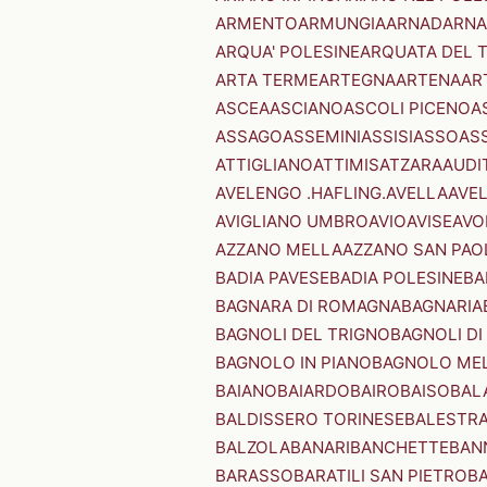
ARMENTO
ARMUNGIA
ARNAD
ARNA
ARQUA' POLESINE
ARQUATA DEL 
ARTA TERME
ARTEGNA
ARTENA
AR
ASCEA
ASCIANO
ASCOLI PICENO
A
ASSAGO
ASSEMINI
ASSISI
ASSO
AS
ATTIGLIANO
ATTIMIS
ATZARA
AUDI
AVELENGO .HAFLING.
AVELLA
AVE
AVIGLIANO UMBRO
AVIO
AVISE
AVO
AZZANO MELLA
AZZANO SAN PAO
BADIA PAVESE
BADIA POLESINE
BA
BAGNARA DI ROMAGNA
BAGNARIA
BAGNOLI DEL TRIGNO
BAGNOLI DI
BAGNOLO IN PIANO
BAGNOLO ME
BAIANO
BAIARDO
BAIRO
BAISO
BAL
BALDISSERO TORINESE
BALESTR
BALZOLA
BANARI
BANCHETTE
BAN
BARASSO
BARATILI SAN PIETRO
B