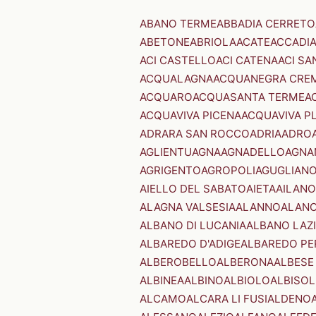
ABANO TERME
ABBADIA CERRETO
ABETONE
ABRIOLA
ACATE
ACCADI
ACI CASTELLO
ACI CATENA
ACI SA
ACQUALAGNA
ACQUANEGRA CRE
ACQUARO
ACQUASANTA TERME
A
ACQUAVIVA PICENA
ACQUAVIVA P
ADRARA SAN ROCCO
ADRIA
ADRO
AGLIENTU
AGNA
AGNADELLO
AGNA
AGRIGENTO
AGROPOLI
AGUGLIAN
AIELLO DEL SABATO
AIETA
AILANO
ALAGNA VALSESIA
ALANNO
ALANO
ALBANO DI LUCANIA
ALBANO LAZ
ALBAREDO D'ADIGE
ALBAREDO PE
ALBEROBELLO
ALBERONA
ALBESE
ALBINEA
ALBINO
ALBIOLO
ALBISOL
ALCAMO
ALCARA LI FUSI
ALDENO