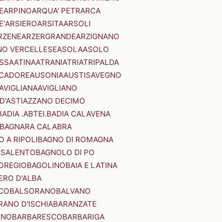
E
ARPINO
ARQUA' PETRARCA
E'
ARSIERO
ARSITA
ARSOLI
RZENE
ARZERGRANDE
ARZIGNANO
NO VERCELLESE
ASOLA
ASOLO
SSA
ATINA
ATRANI
ATRI
ATRIPALDA
 CADORE
AUSONIA
AUSTIS
AVEGNO
AVIGLIANA
AVIGLIANO
D'ASTI
AZZANO DECIMO
BADIA .ABTEI.
BADIA CALAVENA
BAGNARA CALABRA
 A RIPOLI
BAGNO DI ROMAGNA
 SALENTO
BAGNOLO DI PO
OREGIO
BAGOLINO
BAIA E LATINA
ERO D'ALBA
CO
BALSORANO
BALVANO
RANO D'ISCHIA
BARANZATE
INO
BARBARESCO
BARBARIGA