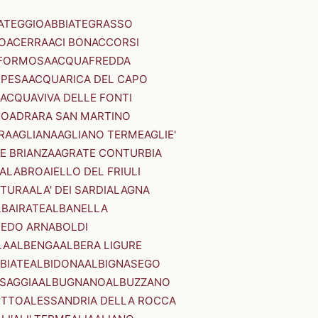
ATEGGIO
ABBIATEGRASSO
O
ACERRA
ACI BONACCORSI
FORMOSA
ACQUAFREDDA
PESA
ACQUARICA DEL CAPO
ACQUAVIVA DELLE FONTI
NO
ADRARA SAN MARTINO
RA
AGLIANA
AGLIANO TERME
AGLIE'
E BRIANZA
AGRATE CONTURBIA
CALABRO
AIELLO DEL FRIULI
STURA
ALA' DEI SARDI
ALAGNA
LBAIRATE
ALBANELLA
EDO ARNABOLDI
LA
ALBENGA
ALBERA LIGURE
BIATE
ALBIDONA
ALBIGNASEGO
SAGGIA
ALBUGNANO
ALBUZZANO
ETTO
ALESSANDRIA DELLA ROCCA