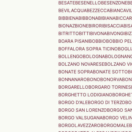
BESATE
BESENELLO
BESENZONE
B
BEVILACQUA
BEZZECCA
BIANCAVI
BIBBIENA
BIBBONA
BIBIANA
BICCAR
BIONAZ
BIONE
BIRORI
BISACCIA
BIS
BITRITTO
BITTI
BIVONA
BIVONGI
BI
BOARA PISANI
BOBBIO
BOBBIO PEL
BOFFALORA SOPRA TICINO
BOGL
BOLLENGO
BOLOGNA
BOLOGNAN
BOLZANO NOVARESE
BOLZANO VI
BONATE SOPRA
BONATE SOTTO
B
BONNANARO
BONO
BONORVA
BON
BORGARELLO
BORGARO TORINES
BORGHETTO LODIGIANO
BORGHET
BORGO D'ALE
BORGO DI TERZO
BO
BORGO SAN LORENZO
BORGO SA
BORGO VALSUGANA
BORGO VELI
BORGOLAVEZZARO
BORGOMALE