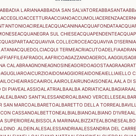
ABBADIA LARIANA
ABBADIA SAN SALVATORE
ABBASANTA
ABB
A
ACCEGLIO
ACCETTURA
ACCIANO
ACCUMOLI
ACERENZA
ACERN
NT'ANTONIO
ACIREALE
ACQUACANINA
ACQUAFONDATA
ACQUA
MONESE
ACQUANEGRA SUL CHIESE
ACQUAPENDENTE
ACQUAP
CQUASPARTA
ACQUAVIVA COLLECROCE
ACQUAVIVA D'ISERNIA
LATANI
ACQUEDOLCI
ACQUI TERME
ACRI
ACUTO
ADELFIA
ADRA
AFFI
AFFILE
AFRAGOLA
AFRICO
AGAZZANO
AGEROLA
AGGIUS
AGI
NA CALABRA
AGNONE
AGNOSINE
AGORDO
AGOSTA
AGRA
AGRAT
O
AGUGLIARO
AICURZIO
AIDOMAGGIORE
AIDONE
AIELLI
AIELLO 
AILOCHE
AIRASCA
AIROLA
AIROLE
AIRUNO
AISONE
ALA
ALA DI 
 DI PIAVE
ALASSIO
ALATRI
ALBA
ALBA ADRIATICA
ALBAGIARA
A
IALE
ALBANO SANT'ALESSANDRO
ALBANO VERCELLESE
ALBAR
R SAN MARCO
ALBARETO
ALBARETTO DELLA TORRE
ALBAVIL
 CON CASSANO
ALBETTONE
ALBI
ALBIANO
ALBIANO D'IVREA
AL
A SUPERIORE
ALBISSOLA MARINA
ALBIZZATE
ALBONESE
ALBO
ALDINO .ALDEIN.
ALES
ALESSANDRIA
ALESSANDRIA DEL CARR