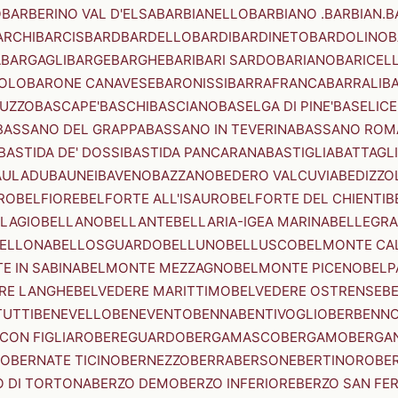
O
BARBERINO VAL D'ELSA
BARBIANELLO
BARBIANO .BARBIAN.
B
ARCHI
BARCIS
BARD
BARDELLO
BARDI
BARDINETO
BARDOLINO
B
A
BARGAGLI
BARGE
BARGHE
BARI
BARI SARDO
BARIANO
BARICEL
OLO
BARONE CANAVESE
BARONISSI
BARRAFRANCA
BARRALI
B
UZZO
BASCAPE'
BASCHI
BASCIANO
BASELGA DI PINE'
BASELICE
BASSANO DEL GRAPPA
BASSANO IN TEVERINA
BASSANO ROM
BASTIDA DE' DOSSI
BASTIDA PANCARANA
BASTIGLIA
BATTAGL
AULADU
BAUNEI
BAVENO
BAZZANO
BEDERO VALCUVIA
BEDIZZO
RO
BELFIORE
BELFORTE ALL'ISAURO
BELFORTE DEL CHIENTI
B
LAGIO
BELLANO
BELLANTE
BELLARIA-IGEA MARINA
BELLEGRA
ELLONA
BELLOSGUARDO
BELLUNO
BELLUSCO
BELMONTE CA
E IN SABINA
BELMONTE MEZZAGNO
BELMONTE PICENO
BELP
RE LANGHE
BELVEDERE MARITTIMO
BELVEDERE OSTRENSE
B
TUTTI
BENEVELLO
BENEVENTO
BENNA
BENTIVOGLIO
BERBENN
CON FIGLIARO
BEREGUARDO
BERGAMASCO
BERGAMO
BERGA
IO
BERNATE TICINO
BERNEZZO
BERRA
BERSONE
BERTINORO
BE
 DI TORTONA
BERZO DEMO
BERZO INFERIORE
BERZO SAN FE