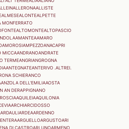
LI'
ALI' TERME
ALIA
ALIANO
ALLEIN
ALLERONA
ALLISTE
E
ALMESE
ALONTE
ALPETTE
A MONFERRATO
OFONTE
ALTOMONTE
ALTOPASCIO
NDOLA
AMANTEA
AMARO
O
AMOROSI
AMPEZZO
ANACAPRI
 MICCA
ANDRANO
ANDRATE
O TERME
ANGRI
ANGROGNA
OIA
ANTEGNATE
ANTERIVO .ALTREI.
RONA SCHIERANCO
A
ANZOLA DELL'EMILIA
AOSTA
N AN DER
APPIGNANO
RROSCIA
AQUILEIA
AQUILONIA
CEVIA
ARCHI
ARCIDOSSO
A
ARDAULI
ARDEA
ARDENNO
ENTERA
ARGUELLO
ARGUSTO
ARI
ENA DI CASTRO
ARLUNO
ARMENO