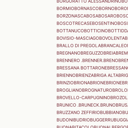
BORGORATTO ALESSANDRINO
BO
BORMIO
BORNASCO
BORNO
BORO
BORZONASCA
BOSA
BOSARO
BOSC
BOSCOTRECASE
BOSENTINO
BOSI
BOTTANUCO
BOTTICINO
BOTTIDD
BOVISIO-MASCIAGO
BOVOLENTA
B
BRALLO DI PREGOLA
BRANCALEO
BREGNANO
BREGUZZO
BREIA
BREM
BRENNERO .BRENNER.
BRENO
BRE
BRESSANA BOTTARONE
BRESSANO
BRIENNO
BRIENZA
BRIGA ALTA
BRI
BRINZIO
BRIONA
BRIONE
BRIONE
BR
BROGLIANO
BROGNATURO
BROLO
BROVELLO-CARPUGNINO
BROZO
BRUNICO .BRUNECK.
BRUNO
BRUS
BRUZZANO ZEFFIRIO
BUBBIANO
BU
BUDONI
BUDRIO
BUGGERRU
BUGGI
BUONABITACOLO
BUONALBERGO