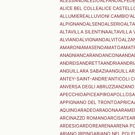
ALESSANO
ALEZIO
ALFANO
ALFED
ALICE BEL COLLE
ALICE CASTELL
ALLUMIERE
ALLUVIONI CAMBIO'
A
ALPIGNANO
ALSENO
ALSERIO
ALT
ALTAVILLA SILENTINA
ALTAVILLA 
ALVIANO
ALVIGNANO
ALVITO
ALZA
AMARONI
AMASENO
AMATO
AMAT
ANAGNI
ANCARANO
ANCONA
ANDA
ANDREIS
ANDRETTA
ANDRIA
ANDRI
ANGUILLARA SABAZIA
ANGUILLAR
ANTEY-SAINT-ANDRE'
ANTICOLI 
ANVERSA DEGLI ABRUZZI
ANZANO
APECCHIO
APICE
APIRO
APOLLOSA
APPIGNANO DEL TRONTO
APRICA
AQUINO
ARADEO
ARAGONA
ARAME
ARCINAZZO ROMANO
ARCISATE
A
ARDESIO
ARDORE
ARENA
ARENA P
ARIANO IRPINO
ARIANO NEL POLE