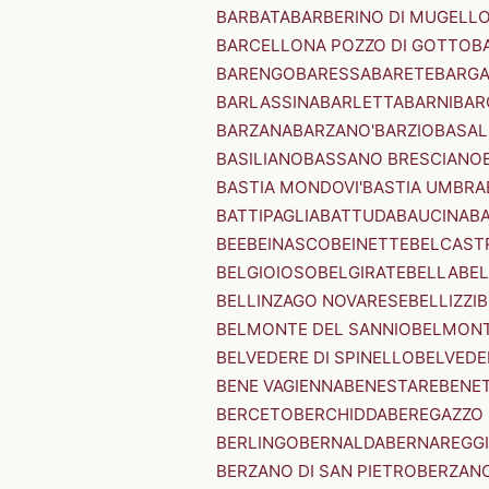
BARBATA
BARBERINO DI MUGELL
BARCELLONA POZZO DI GOTTO
B
BARENGO
BARESSA
BARETE
BARG
BARLASSINA
BARLETTA
BARNI
BAR
BARZANA
BARZANO'
BARZIO
BASAL
BASILIANO
BASSANO BRESCIANO
BASTIA MONDOVI'
BASTIA UMBRA
BATTIPAGLIA
BATTUDA
BAUCINA
B
BEE
BEINASCO
BEINETTE
BELCAST
BELGIOIOSO
BELGIRATE
BELLA
BEL
BELLINZAGO NOVARESE
BELLIZZI
B
BELMONTE DEL SANNIO
BELMONT
BELVEDERE DI SPINELLO
BELVEDE
BENE VAGIENNA
BENESTARE
BENE
BERCETO
BERCHIDDA
BEREGAZZO 
BERLINGO
BERNALDA
BERNAREGG
BERZANO DI SAN PIETRO
BERZANO