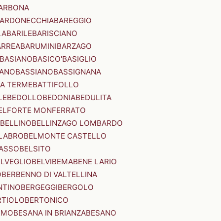
ARBONA
ARDONECCHIA
BAREGGIO
LA
BARILE
BARISCIANO
ARREA
BARUMINI
BARZAGO
BASIANO
BASICO'
BASIGLIO
ANO
BASSIANO
BASSIGNANA
IA TERME
BATTIFOLLO
LE
BEDOLLO
BEDONIA
BEDULITA
ELFORTE MONFERRATO
BELLINO
BELLINZAGO LOMBARDO
LABRO
BELMONTE CASTELLO
ASSO
BELSITO
ELVEGLIO
BELVI
BEMA
BENE LARIO
O
BERBENNO DI VALTELLINA
NTINO
BERGEGGI
BERGOLO
RTIOLO
BERTONICO
RMO
BESANA IN BRIANZA
BESANO