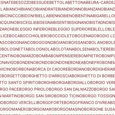
ESNATE
BESOZZO
BESSUDE
BETTOLA
BETTONA
BEURA-CARDE
LLA
BIANCHI
BIANCO
BIANDRATE
BIANDRONNO
BIANZANO
BIANZ
I
BICINICCO
BIDONI'
BIELLA
BIENNO
BIENO
BIENTINA
BIGARELLO
ACQUINO
BISCEGLIE
BISEGNA
BISENTI
BISIGNANO
BISTAGNO
BI
ZZARONE
BLEGGIO INFERIORE
BLEGGIO SUPERIORE
BLELLO
BL
LICE
BOCA
BOCCHIGLIERO
BOCCIOLETO
BOCENAGO
BODIO L
IASCO
BOGNANCO
BOGOGNO
BOIANO
BOISSANO
BOLANO
BOL
O
BOLOGNETTA
BOLOGNOLA
BOLOTANA
BOLSENA
BOLTIERE
B
CENTINO
BOMARZO
BOMBA
BOMPENSIERE
BOMPIETRO
BOMP
ONAVIGO
BONDENO
BONDO
BONDONE
BONEA
BONEFRO
BONE
VICINO
BORBONA
BORCA DI CADORE
BORDANO
BORDIGHERA
E
BORGETTO
BORGHETTO D'ARROSCIA
BORGHETTO DI BORB
TO SANTO SPIRITO
BORGHI
BORGIA
BORGIALLO
BORGIO VERE
RGO PACE
BORGO PRIOLO
BORGO SAN DALMAZZO
BORGO SA
N MARTINO
BORGO SAN SIRO
BORGO TICINO
BORGO TOSSIG
NO
BORGO VERCELLI
BORGOFORTE
BORGOFRANCO D'IVREA
BO
BORGOMANERO
BORGOMARO
BORGOMASINO
BORGONE SUSA