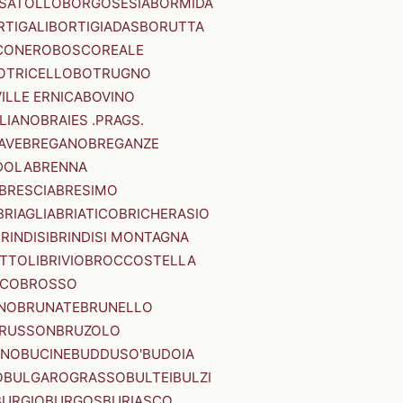
SATOLLO
BORGOSESIA
BORMIDA
RTIGALI
BORTIGIADAS
BORUTTA
CONERO
BOSCOREALE
OTRICELLO
BOTRUGNO
ILLE ERNICA
BOVINO
LIANO
BRAIES .PRAGS.
IAVE
BREGANO
BREGANZE
DOLA
BRENNA
BRESCIA
BRESIMO
BRIAGLIA
BRIATICO
BRICHERASIO
RINDISI
BRINDISI MONTAGNA
ITTOLI
BRIVIO
BROCCOSTELLA
SCO
BROSSO
NO
BRUNATE
BRUNELLO
RUSSON
BRUZOLO
INO
BUCINE
BUDDUSO'
BUDOIA
O
BULGAROGRASSO
BULTEI
BULZI
BURGIO
BURGOS
BURIASCO