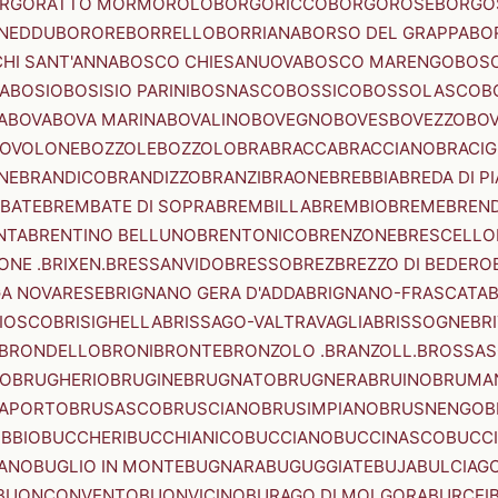
RGORATTO MORMOROLO
BORGORICCO
BORGOROSE
BORGO
NEDDU
BORORE
BORRELLO
BORRIANA
BORSO DEL GRAPPA
BO
HI SANT'ANNA
BOSCO CHIESANUOVA
BOSCO MARENGO
BOS
A
BOSIO
BOSISIO PARINI
BOSNASCO
BOSSICO
BOSSOLASCO
B
A
BOVA
BOVA MARINA
BOVALINO
BOVEGNO
BOVES
BOVEZZO
BOV
OVOLONE
BOZZOLE
BOZZOLO
BRA
BRACCA
BRACCIANO
BRACIG
NE
BRANDICO
BRANDIZZO
BRANZI
BRAONE
BREBBIA
BREDA DI P
BATE
BREMBATE DI SOPRA
BREMBILLA
BREMBIO
BREME
BREN
NTA
BRENTINO BELLUNO
BRENTONICO
BRENZONE
BRESCELLO
NE .BRIXEN.
BRESSANVIDO
BRESSO
BREZ
BREZZO DI BEDERO
GA NOVARESE
BRIGNANO GERA D'ADDA
BRIGNANO-FRASCATA
B
IOSCO
BRISIGHELLA
BRISSAGO-VALTRAVAGLIA
BRISSOGNE
BR
BRONDELLO
BRONI
BRONTE
BRONZOLO .BRANZOLL.
BROSSA
LO
BRUGHERIO
BRUGINE
BRUGNATO
BRUGNERA
BRUINO
BRUMA
APORTO
BRUSASCO
BRUSCIANO
BRUSIMPIANO
BRUSNENGO
B
BBIO
BUCCHERI
BUCCHIANICO
BUCCIANO
BUCCINASCO
BUCC
ANO
BUGLIO IN MONTE
BUGNARA
BUGUGGIATE
BUJA
BULCIAG
BUONCONVENTO
BUONVICINO
BURAGO DI MOLGORA
BURCEI