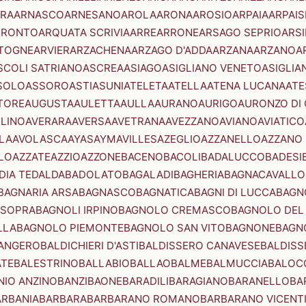
RA
ARNASCO
ARNESANO
AROLA
ARONA
AROSIO
ARPAIA
ARPAIS
TRONTO
ARQUATA SCRIVIA
ARRE
ARRONE
ARSAGO SEPRIO
ARSI
TOGNE
ARVIER
ARZACHENA
ARZAGO D'ADDA
ARZANA
ARZANO
A
SCOLI SATRIANO
ASCREA
ASIAGO
ASIGLIANO VENETO
ASIGLIA
SOLO
ASSORO
ASTI
ASUNI
ATELETA
ATELLA
ATENA LUCANA
ATE
TORE
AUGUSTA
AULETTA
AULLA
AURANO
AURIGO
AURONZO DI
LLINO
AVERARA
AVERSA
AVETRANA
AVEZZANO
AVIANO
AVIATICO
LA
AVOLASCA
AYAS
AYMAVILLES
AZEGLIO
AZZANELLO
AZZANO 
LO
AZZATE
AZZIO
AZZONE
BACENO
BACOLI
BADALUCCO
BADESI
DIA TEDALDA
BADOLATO
BAGALADI
BAGHERIA
BAGNACAVALLO
BAGNARIA ARSA
BAGNASCO
BAGNATICA
BAGNI DI LUCCA
BAGNO
 SOPRA
BAGNOLI IRPINO
BAGNOLO CREMASCO
BAGNOLO DEL
LLA
BAGNOLO PIEMONTE
BAGNOLO SAN VITO
BAGNONE
BAGN
ANGERO
BALDICHIERI D'ASTI
BALDISSERO CANAVESE
BALDISS
ATE
BALESTRINO
BALLABIO
BALLAO
BALME
BALMUCCIA
BALOC
NIO ANZINO
BANZI
BAONE
BARADILI
BARAGIANO
BARANELLO
BA
ARBANIA
BARBARA
BARBARANO ROMANO
BARBARANO VICENT