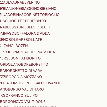
ZZA
BEVAGNA
BEVERINO
E'
BIANZONE
BIASSONO
BIBBIANO
BINAGO
BINASCO
BINETTO
BIOGLIO
SUSCHIO
BITETTO
BITONTO
ERA
BLESSAGNO
BLEVIO
BLUFI
OMNAGO
BOFFALORA D'ADDA
BENO
BOLGARE
BOLLATE
OLZANO .BOZEN.
ORTO
BONARCADO
BONASSOLA
MERSE
BONIFATI
BONITO
BORDOLANO
BORE
BORETTO
ERA
BORGHETTO DI VARA
ZZI
BORGO A MOZZANO
N GIACOMO
BORGO SAN GIOVANNI
NANO
BORGO VAL DI TARO
RGOFRANCO SUL PO
BORGONOVO VAL TIDONE