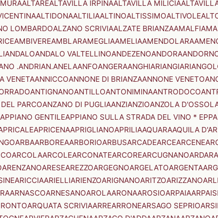
AMURA
ALTARE
ALTAVILLA IRPINA
ALTAVILLA MILICIA
ALTAVILL
VICENTINA
ALTIDONA
ALTILIA
ALTINO
ALTISSIMO
ALTIVOLE
ALT
NO LOMBARDO
ALZANO SCRIVIA
ALZATE BRIANZA
AMALFI
AMA
RICE
AMBIVERE
AMBLAR
AMEGLIA
AMELIA
AMENDOLARA
AMEN
LI
ANDALO
ANDALO VALTELLINO
ANDEZENO
ANDORA
ANDORNO
ANO .ANDRIAN.
ANELA
ANFO
ANGERA
ANGHIARI
ANGIARI
ANGOL
A VENETA
ANNICCO
ANNONE DI BRIANZA
ANNONE VENETO
AN
CORRADO
ANTIGNANO
ANTILLO
ANTONIMINA
ANTRODOCO
ANT
 DEL PARCO
ANZANO DI PUGLIA
ANZI
ANZIO
ANZOLA D'OSSOL
APPIANO GENTILE
APPIANO SULLA STRADA DEL VINO * EPPA
APRICALE
APRICENA
APRIGLIANO
APRILIA
AQUARA
AQUILA D'A
NGO
ARBA
ARBOREA
ARBORIO
ARBUS
ARCADE
ARCE
ARCENE
AR
RCO
ARCOLA
ARCOLE
ARCONATE
ARCORE
ARCUGNANO
ARDAR
O
ARENZANO
ARESE
AREZZO
ARGEGNO
ARGELATO
ARGENTA
ARG
SINE
ARICCIA
ARIELLI
ARIENZO
ARIGNANO
ARITZO
ARIZZANO
ARL
RA
ARNASCO
ARNESANO
AROLA
ARONA
AROSIO
ARPAIA
ARPAIS
TRONTO
ARQUATA SCRIVIA
ARRE
ARRONE
ARSAGO SEPRIO
ARSI