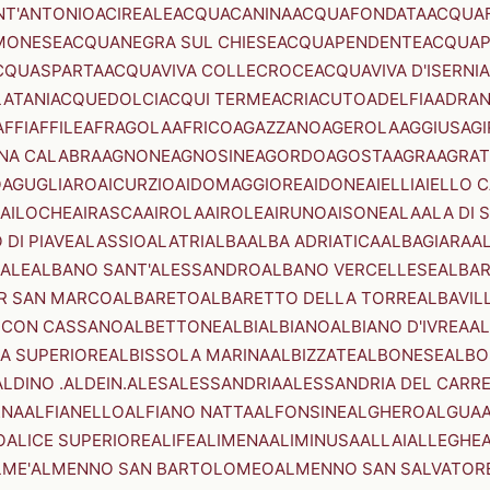
NT'ANTONIO
ACIREALE
ACQUACANINA
ACQUAFONDATA
ACQUA
MONESE
ACQUANEGRA SUL CHIESE
ACQUAPENDENTE
ACQUAP
CQUASPARTA
ACQUAVIVA COLLECROCE
ACQUAVIVA D'ISERNIA
LATANI
ACQUEDOLCI
ACQUI TERME
ACRI
ACUTO
ADELFIA
ADRA
AFFI
AFFILE
AFRAGOLA
AFRICO
AGAZZANO
AGEROLA
AGGIUS
AGI
NA CALABRA
AGNONE
AGNOSINE
AGORDO
AGOSTA
AGRA
AGRAT
O
AGUGLIARO
AICURZIO
AIDOMAGGIORE
AIDONE
AIELLI
AIELLO 
AILOCHE
AIRASCA
AIROLA
AIROLE
AIRUNO
AISONE
ALA
ALA DI 
 DI PIAVE
ALASSIO
ALATRI
ALBA
ALBA ADRIATICA
ALBAGIARA
A
IALE
ALBANO SANT'ALESSANDRO
ALBANO VERCELLESE
ALBAR
R SAN MARCO
ALBARETO
ALBARETTO DELLA TORRE
ALBAVIL
 CON CASSANO
ALBETTONE
ALBI
ALBIANO
ALBIANO D'IVREA
AL
A SUPERIORE
ALBISSOLA MARINA
ALBIZZATE
ALBONESE
ALBO
ALDINO .ALDEIN.
ALES
ALESSANDRIA
ALESSANDRIA DEL CARR
ENA
ALFIANELLO
ALFIANO NATTA
ALFONSINE
ALGHERO
ALGUA
A
O
ALICE SUPERIORE
ALIFE
ALIMENA
ALIMINUSA
ALLAI
ALLEGHE
LME'
ALMENNO SAN BARTOLOMEO
ALMENNO SAN SALVATOR