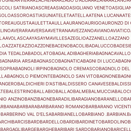
TOGNE
ARVIER
ARZACHENA
ARZAGO D'ADDA
ARZANA
ARZANO
A
SCOLI SATRIANO
ASCREA
ASIAGO
ASIGLIANO VENETO
ASIGLIA
SOLO
ASSORO
ASTI
ASUNI
ATELETA
ATELLA
ATENA LUCANA
ATE
TORE
AUGUSTA
AULETTA
AULLA
AURANO
AURIGO
AURONZO DI
LLINO
AVERARA
AVERSA
AVETRANA
AVEZZANO
AVIANO
AVIATICO
LA
AVOLASCA
AYAS
AYMAVILLES
AZEGLIO
AZZANELLO
AZZANO 
LO
AZZATE
AZZIO
AZZONE
BACENO
BACOLI
BADALUCCO
BADESI
DIA TEDALDA
BADOLATO
BAGALADI
BAGHERIA
BAGNACAVALLO
BAGNARIA ARSA
BAGNASCO
BAGNATICA
BAGNI DI LUCCA
BAGNO
 SOPRA
BAGNOLI IRPINO
BAGNOLO CREMASCO
BAGNOLO DEL
LLA
BAGNOLO PIEMONTE
BAGNOLO SAN VITO
BAGNONE
BAGN
ANGERO
BALDICHIERI D'ASTI
BALDISSERO CANAVESE
BALDISS
ATE
BALESTRINO
BALLABIO
BALLAO
BALME
BALMUCCIA
BALOC
NIO ANZINO
BANZI
BAONE
BARADILI
BARAGIANO
BARANELLO
BA
ARBANIA
BARBARA
BARBARANO ROMANO
BARBARANO VICENT
O
BARBERINO VAL D'ELSA
BARBIANELLO
BARBIANO .BARBIAN.
B
ARCHI
BARCIS
BARD
BARDELLO
BARDI
BARDINETO
BARDOLINO
B
A
BARGAGLI
BARGE
BARGHE
BARI
BARI SARDO
BARIANO
BARICEL