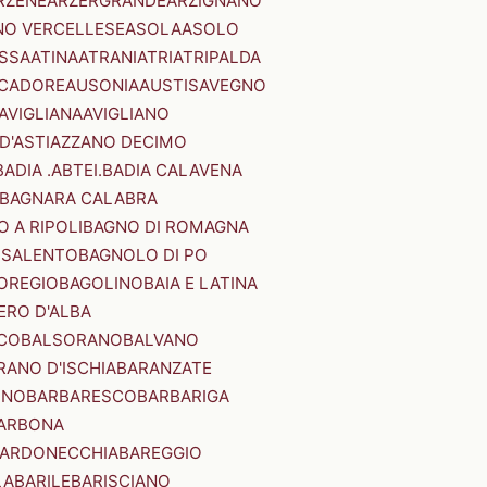
RZENE
ARZERGRANDE
ARZIGNANO
NO VERCELLESE
ASOLA
ASOLO
SSA
ATINA
ATRANI
ATRI
ATRIPALDA
 CADORE
AUSONIA
AUSTIS
AVEGNO
AVIGLIANA
AVIGLIANO
D'ASTI
AZZANO DECIMO
BADIA .ABTEI.
BADIA CALAVENA
BAGNARA CALABRA
 A RIPOLI
BAGNO DI ROMAGNA
 SALENTO
BAGNOLO DI PO
OREGIO
BAGOLINO
BAIA E LATINA
ERO D'ALBA
CO
BALSORANO
BALVANO
RANO D'ISCHIA
BARANZATE
INO
BARBARESCO
BARBARIGA
ARBONA
ARDONECCHIA
BAREGGIO
LA
BARILE
BARISCIANO