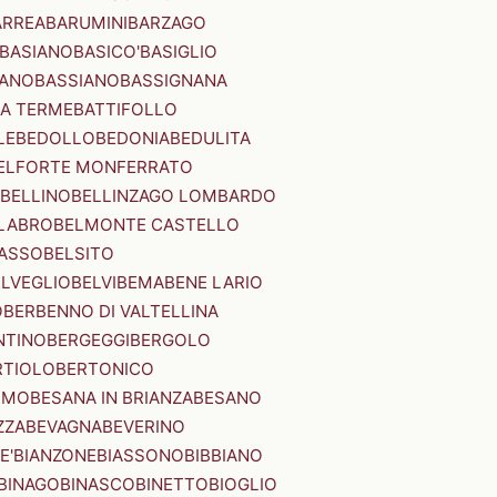
ARREA
BARUMINI
BARZAGO
BASIANO
BASICO'
BASIGLIO
ANO
BASSIANO
BASSIGNANA
IA TERME
BATTIFOLLO
LE
BEDOLLO
BEDONIA
BEDULITA
ELFORTE MONFERRATO
BELLINO
BELLINZAGO LOMBARDO
LABRO
BELMONTE CASTELLO
ASSO
BELSITO
ELVEGLIO
BELVI
BEMA
BENE LARIO
O
BERBENNO DI VALTELLINA
NTINO
BERGEGGI
BERGOLO
RTIOLO
BERTONICO
RMO
BESANA IN BRIANZA
BESANO
ZZA
BEVAGNA
BEVERINO
E'
BIANZONE
BIASSONO
BIBBIANO
BINAGO
BINASCO
BINETTO
BIOGLIO