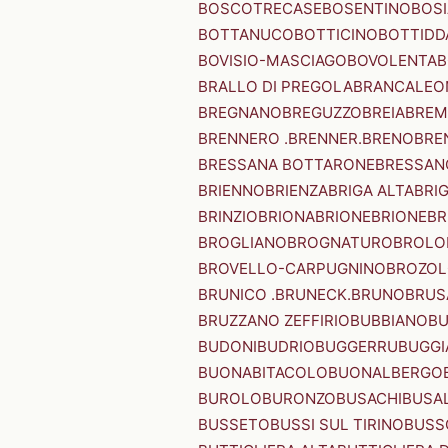
BOSCOTRECASE
BOSENTINO
BOSI
BOTTANUCO
BOTTICINO
BOTTIDD
BOVISIO-MASCIAGO
BOVOLENTA
B
BRALLO DI PREGOLA
BRANCALEO
BREGNANO
BREGUZZO
BREIA
BREM
BRENNERO .BRENNER.
BRENO
BRE
BRESSANA BOTTARONE
BRESSANO
BRIENNO
BRIENZA
BRIGA ALTA
BRI
BRINZIO
BRIONA
BRIONE
BRIONE
BR
BROGLIANO
BROGNATURO
BROLO
BROVELLO-CARPUGNINO
BROZO
BRUNICO .BRUNECK.
BRUNO
BRUS
BRUZZANO ZEFFIRIO
BUBBIANO
BU
BUDONI
BUDRIO
BUGGERRU
BUGGI
BUONABITACOLO
BUONALBERGO
BUROLO
BURONZO
BUSACHI
BUSA
BUSSETO
BUSSI SUL TIRINO
BUSS