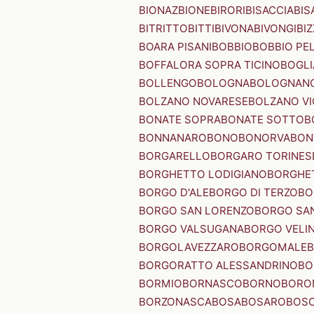
BIONAZ
BIONE
BIRORI
BISACCIA
BIS
BITRITTO
BITTI
BIVONA
BIVONGI
BI
BOARA PISANI
BOBBIO
BOBBIO PEL
BOFFALORA SOPRA TICINO
BOGL
BOLLENGO
BOLOGNA
BOLOGNAN
BOLZANO NOVARESE
BOLZANO VI
BONATE SOPRA
BONATE SOTTO
B
BONNANARO
BONO
BONORVA
BON
BORGARELLO
BORGARO TORINES
BORGHETTO LODIGIANO
BORGHET
BORGO D'ALE
BORGO DI TERZO
BO
BORGO SAN LORENZO
BORGO SA
BORGO VALSUGANA
BORGO VELI
BORGOLAVEZZARO
BORGOMALE
BORGORATTO ALESSANDRINO
BO
BORMIO
BORNASCO
BORNO
BORO
BORZONASCA
BOSA
BOSARO
BOSC