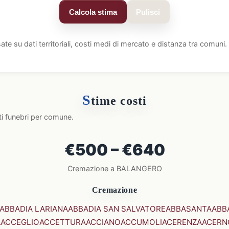
Calcola stima
Pulisci
ate su dati territoriali, costi medi di mercato e distanza tra comun
S
time costi
ti funebri per comune.
€500 – €640
Cremazione a BALANGERO
Cremazione
ABBADIA LARIANA
ABBADIA SAN SALVATORE
ABBASANTA
ABB
A
ACCEGLIO
ACCETTURA
ACCIANO
ACCUMOLI
ACERENZA
ACERN