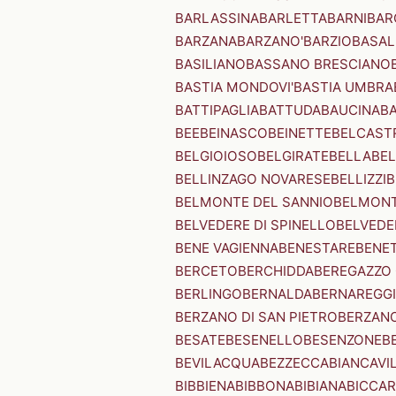
BARLASSINA
BARLETTA
BARNI
BAR
BARZANA
BARZANO'
BARZIO
BASAL
BASILIANO
BASSANO BRESCIANO
BASTIA MONDOVI'
BASTIA UMBRA
BATTIPAGLIA
BATTUDA
BAUCINA
B
BEE
BEINASCO
BEINETTE
BELCAST
BELGIOIOSO
BELGIRATE
BELLA
BEL
BELLINZAGO NOVARESE
BELLIZZI
B
BELMONTE DEL SANNIO
BELMONT
BELVEDERE DI SPINELLO
BELVEDE
BENE VAGIENNA
BENESTARE
BENE
BERCETO
BERCHIDDA
BEREGAZZO 
BERLINGO
BERNALDA
BERNAREGG
BERZANO DI SAN PIETRO
BERZANO
BESATE
BESENELLO
BESENZONE
B
BEVILACQUA
BEZZECCA
BIANCAVI
BIBBIENA
BIBBONA
BIBIANA
BICCAR