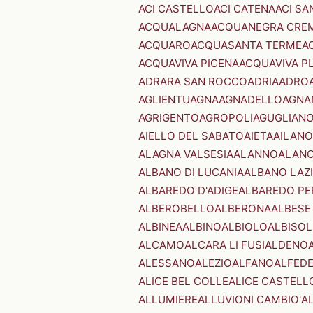
ACI CASTELLO
ACI CATENA
ACI SA
ACQUALAGNA
ACQUANEGRA CRE
ACQUARO
ACQUASANTA TERME
A
ACQUAVIVA PICENA
ACQUAVIVA P
ADRARA SAN ROCCO
ADRIA
ADRO
AGLIENTU
AGNA
AGNADELLO
AGNA
AGRIGENTO
AGROPOLI
AGUGLIAN
AIELLO DEL SABATO
AIETA
AILANO
ALAGNA VALSESIA
ALANNO
ALANO
ALBANO DI LUCANIA
ALBANO LAZ
ALBAREDO D'ADIGE
ALBAREDO PE
ALBEROBELLO
ALBERONA
ALBESE
ALBINEA
ALBINO
ALBIOLO
ALBISOL
ALCAMO
ALCARA LI FUSI
ALDENO
ALESSANO
ALEZIO
ALFANO
ALFED
ALICE BEL COLLE
ALICE CASTELL
ALLUMIERE
ALLUVIONI CAMBIO'
A