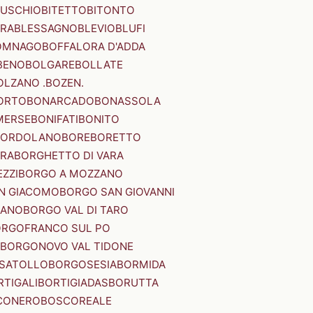
SUSCHIO
BITETTO
BITONTO
ERA
BLESSAGNO
BLEVIO
BLUFI
OMNAGO
BOFFALORA D'ADDA
BENO
BOLGARE
BOLLATE
OLZANO .BOZEN.
ORTO
BONARCADO
BONASSOLA
MERSE
BONIFATI
BONITO
BORDOLANO
BORE
BORETTO
ERA
BORGHETTO DI VARA
ZZI
BORGO A MOZZANO
N GIACOMO
BORGO SAN GIOVANNI
NANO
BORGO VAL DI TARO
RGOFRANCO SUL PO
BORGONOVO VAL TIDONE
SATOLLO
BORGOSESIA
BORMIDA
RTIGALI
BORTIGIADAS
BORUTTA
CONERO
BOSCOREALE