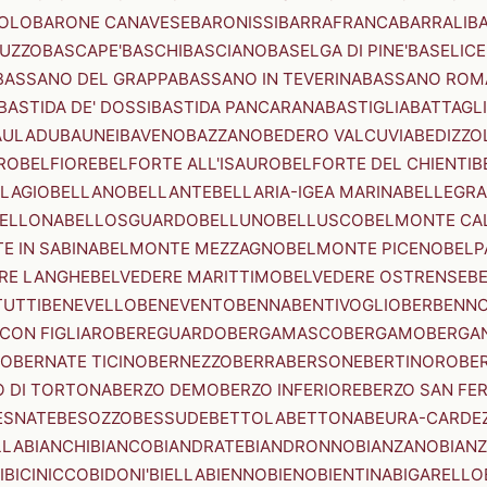
OLO
BARONE CANAVESE
BARONISSI
BARRAFRANCA
BARRALI
B
UZZO
BASCAPE'
BASCHI
BASCIANO
BASELGA DI PINE'
BASELICE
BASSANO DEL GRAPPA
BASSANO IN TEVERINA
BASSANO ROM
BASTIDA DE' DOSSI
BASTIDA PANCARANA
BASTIGLIA
BATTAGL
AULADU
BAUNEI
BAVENO
BAZZANO
BEDERO VALCUVIA
BEDIZZO
RO
BELFIORE
BELFORTE ALL'ISAURO
BELFORTE DEL CHIENTI
B
LAGIO
BELLANO
BELLANTE
BELLARIA-IGEA MARINA
BELLEGRA
ELLONA
BELLOSGUARDO
BELLUNO
BELLUSCO
BELMONTE CA
E IN SABINA
BELMONTE MEZZAGNO
BELMONTE PICENO
BELP
RE LANGHE
BELVEDERE MARITTIMO
BELVEDERE OSTRENSE
B
TUTTI
BENEVELLO
BENEVENTO
BENNA
BENTIVOGLIO
BERBENN
CON FIGLIARO
BEREGUARDO
BERGAMASCO
BERGAMO
BERGA
IO
BERNATE TICINO
BERNEZZO
BERRA
BERSONE
BERTINORO
BE
 DI TORTONA
BERZO DEMO
BERZO INFERIORE
BERZO SAN FE
ESNATE
BESOZZO
BESSUDE
BETTOLA
BETTONA
BEURA-CARDE
LLA
BIANCHI
BIANCO
BIANDRATE
BIANDRONNO
BIANZANO
BIANZ
I
BICINICCO
BIDONI'
BIELLA
BIENNO
BIENO
BIENTINA
BIGARELLO