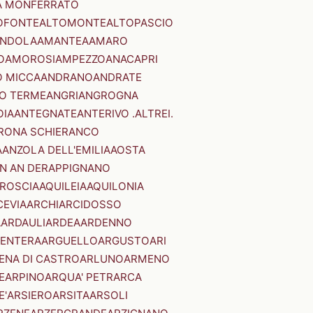
A MONFERRATO
OFONTE
ALTOMONTE
ALTOPASCIO
NDOLA
AMANTEA
AMARO
O
AMOROSI
AMPEZZO
ANACAPRI
 MICCA
ANDRANO
ANDRATE
O TERME
ANGRI
ANGROGNA
OIA
ANTEGNATE
ANTERIVO .ALTREI.
RONA SCHIERANCO
A
ANZOLA DELL'EMILIA
AOSTA
N AN DER
APPIGNANO
RROSCIA
AQUILEIA
AQUILONIA
CEVIA
ARCHI
ARCIDOSSO
A
ARDAULI
ARDEA
ARDENNO
ENTERA
ARGUELLO
ARGUSTO
ARI
ENA DI CASTRO
ARLUNO
ARMENO
E
ARPINO
ARQUA' PETRARCA
E'
ARSIERO
ARSITA
ARSOLI