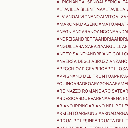
ALPIGNANO
ALSENO
ALSERIO
ALT
ALTAVILLA SILENTINA
ALTAVILLA 
ALVIANO
ALVIGNANO
ALVITO
ALZA
AMARONI
AMASENO
AMATO
AMAT
ANAGNI
ANCARANO
ANCONA
ANDA
ANDREIS
ANDRETTA
ANDRIA
ANDRI
ANGUILLARA SABAZIA
ANGUILLAR
ANTEY-SAINT-ANDRE'
ANTICOLI 
ANVERSA DEGLI ABRUZZI
ANZANO
APECCHIO
APICE
APIRO
APOLLOSA
APPIGNANO DEL TRONTO
APRICA
AQUINO
ARADEO
ARAGONA
ARAME
ARCINAZZO ROMANO
ARCISATE
A
ARDESIO
ARDORE
ARENA
ARENA P
ARIANO IRPINO
ARIANO NEL POLE
ARMENTO
ARMUNGIA
ARNAD
ARNA
ARQUA' POLESINE
ARQUATA DEL 