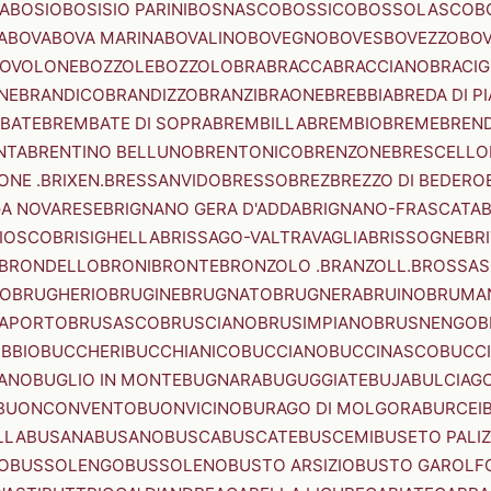
A
BOSIO
BOSISIO PARINI
BOSNASCO
BOSSICO
BOSSOLASCO
B
A
BOVA
BOVA MARINA
BOVALINO
BOVEGNO
BOVES
BOVEZZO
BOV
OVOLONE
BOZZOLE
BOZZOLO
BRA
BRACCA
BRACCIANO
BRACIG
NE
BRANDICO
BRANDIZZO
BRANZI
BRAONE
BREBBIA
BREDA DI P
BATE
BREMBATE DI SOPRA
BREMBILLA
BREMBIO
BREME
BREN
NTA
BRENTINO BELLUNO
BRENTONICO
BRENZONE
BRESCELLO
NE .BRIXEN.
BRESSANVIDO
BRESSO
BREZ
BREZZO DI BEDERO
GA NOVARESE
BRIGNANO GERA D'ADDA
BRIGNANO-FRASCATA
B
IOSCO
BRISIGHELLA
BRISSAGO-VALTRAVAGLIA
BRISSOGNE
BR
BRONDELLO
BRONI
BRONTE
BRONZOLO .BRANZOLL.
BROSSA
LO
BRUGHERIO
BRUGINE
BRUGNATO
BRUGNERA
BRUINO
BRUMA
APORTO
BRUSASCO
BRUSCIANO
BRUSIMPIANO
BRUSNENGO
B
BBIO
BUCCHERI
BUCCHIANICO
BUCCIANO
BUCCINASCO
BUCC
ANO
BUGLIO IN MONTE
BUGNARA
BUGUGGIATE
BUJA
BULCIAG
BUONCONVENTO
BUONVICINO
BURAGO DI MOLGORA
BURCEI
LLA
BUSANA
BUSANO
BUSCA
BUSCATE
BUSCEMI
BUSETO PALI
O
BUSSOLENGO
BUSSOLENO
BUSTO ARSIZIO
BUSTO GAROLF