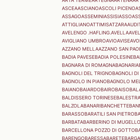
ARTA TERME
ARTEGNA
ARTENA
AR
ASCEA
ASCIANO
ASCOLI PICENO
A
ASSAGO
ASSEMINI
ASSISI
ASSO
AS
ATTIGLIANO
ATTIMIS
ATZARA
AUDI
AVELENGO .HAFLING.
AVELLA
AVE
AVIGLIANO UMBRO
AVIO
AVISE
AVO
AZZANO MELLA
AZZANO SAN PAO
BADIA PAVESE
BADIA POLESINE
BA
BAGNARA DI ROMAGNA
BAGNARIA
BAGNOLI DEL TRIGNO
BAGNOLI DI
BAGNOLO IN PIANO
BAGNOLO ME
BAIANO
BAIARDO
BAIRO
BAISO
BAL
BALDISSERO TORINESE
BALESTR
BALZOLA
BANARI
BANCHETTE
BAN
BARASSO
BARATILI SAN PIETRO
B
BARBATA
BARBERINO DI MUGELL
BARCELLONA POZZO DI GOTTO
B
BARENGO
BARESSA
BARETE
BARG