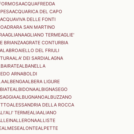
FORMOSA
ACQUAFREDDA
PESA
ACQUARICA DEL CAPO
ACQUAVIVA DELLE FONTI
NO
ADRARA SAN MARTINO
RA
AGLIANA
AGLIANO TERME
AGLIE'
E BRIANZA
AGRATE CONTURBIA
CALABRO
AIELLO DEL FRIULI
STURA
ALA' DEI SARDI
ALAGNA
LBAIRATE
ALBANELLA
EDO ARNABOLDI
LA
ALBENGA
ALBERA LIGURE
BIATE
ALBIDONA
ALBIGNASEGO
SAGGIA
ALBUGNANO
ALBUZZANO
ETTO
ALESSANDRIA DELLA ROCCA
LI'
ALI' TERME
ALIA
ALIANO
ALLEIN
ALLERONA
ALLISTE
E
ALMESE
ALONTE
ALPETTE