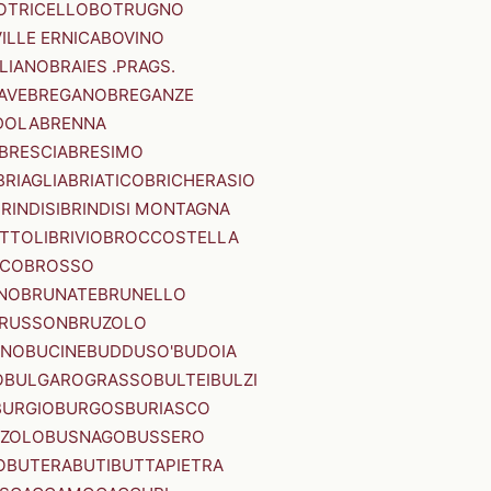
OTRICELLO
BOTRUGNO
ILLE ERNICA
BOVINO
LIANO
BRAIES .PRAGS.
IAVE
BREGANO
BREGANZE
DOLA
BRENNA
BRESCIA
BRESIMO
BRIAGLIA
BRIATICO
BRICHERASIO
RINDISI
BRINDISI MONTAGNA
ITTOLI
BRIVIO
BROCCOSTELLA
SCO
BROSSO
NO
BRUNATE
BRUNELLO
RUSSON
BRUZOLO
INO
BUCINE
BUDDUSO'
BUDOIA
O
BULGAROGRASSO
BULTEI
BULZI
BURGIO
BURGOS
BURIASCO
ZZOLO
BUSNAGO
BUSSERO
O
BUTERA
BUTI
BUTTAPIETRA