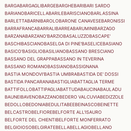
BARGA
BARGAGLI
BARGE
BARGHE
BARI
BARI SARDO
BARIANO
BARICELLA
BARILE
BARISCIANO
BARLASSINA
BARLETTA
BARNI
BAROLO
BARONE CANAVESE
BARONISSI
BARRAFRANCA
BARRALI
BARREA
BARUMINI
BARZAGO
BARZANA
BARZANO'
BARZIO
BASALUZZO
BASCAPE'
BASCHI
BASCIANO
BASELGA DI PINE'
BASELICE
BASIANO
BASICO'
BASIGLIO
BASILIANO
BASSANO BRESCIANO
BASSANO DEL GRAPPA
BASSANO IN TEVERINA
BASSANO ROMANO
BASSIANO
BASSIGNANA
BASTIA MONDOVI'
BASTIA UMBRA
BASTIDA DE' DOSSI
BASTIDA PANCARANA
BASTIGLIA
BATTAGLIA TERME
BATTIFOLLO
BATTIPAGLIA
BATTUDA
BAUCINA
BAULADU
BAUNEI
BAVENO
BAZZANO
BEDERO VALCUVIA
BEDIZZOLE
BEDOLLO
BEDONIA
BEDULITA
BEE
BEINASCO
BEINETTE
BELCASTRO
BELFIORE
BELFORTE ALL'ISAURO
BELFORTE DEL CHIENTI
BELFORTE MONFERRATO
BELGIOIOSO
BELGIRATE
BELLA
BELLAGIO
BELLANO