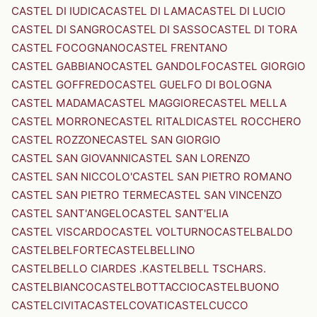
CASTEL DI IUDICA
CASTEL DI LAMA
CASTEL DI LUCIO
CASTEL DI SANGRO
CASTEL DI SASSO
CASTEL DI TORA
CASTEL FOCOGNANO
CASTEL FRENTANO
CASTEL GABBIANO
CASTEL GANDOLFO
CASTEL GIORGIO
CASTEL GOFFREDO
CASTEL GUELFO DI BOLOGNA
CASTEL MADAMA
CASTEL MAGGIORE
CASTEL MELLA
CASTEL MORRONE
CASTEL RITALDI
CASTEL ROCCHERO
CASTEL ROZZONE
CASTEL SAN GIORGIO
CASTEL SAN GIOVANNI
CASTEL SAN LORENZO
CASTEL SAN NICCOLO'
CASTEL SAN PIETRO ROMANO
CASTEL SAN PIETRO TERME
CASTEL SAN VINCENZO
CASTEL SANT'ANGELO
CASTEL SANT'ELIA
CASTEL VISCARDO
CASTEL VOLTURNO
CASTELBALDO
CASTELBELFORTE
CASTELBELLINO
CASTELBELLO CIARDES .KASTELBELL TSCHARS.
CASTELBIANCO
CASTELBOTTACCIO
CASTELBUONO
CASTELCIVITA
CASTELCOVATI
CASTELCUCCO