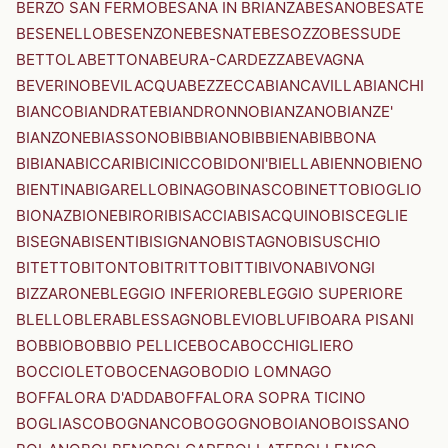
BERZO SAN FERMO
BESANA IN BRIANZA
BESANO
BESATE
BESENELLO
BESENZONE
BESNATE
BESOZZO
BESSUDE
BETTOLA
BETTONA
BEURA-CARDEZZA
BEVAGNA
BEVERINO
BEVILACQUA
BEZZECCA
BIANCAVILLA
BIANCHI
BIANCO
BIANDRATE
BIANDRONNO
BIANZANO
BIANZE'
BIANZONE
BIASSONO
BIBBIANO
BIBBIENA
BIBBONA
BIBIANA
BICCARI
BICINICCO
BIDONI'
BIELLA
BIENNO
BIENO
BIENTINA
BIGARELLO
BINAGO
BINASCO
BINETTO
BIOGLIO
BIONAZ
BIONE
BIRORI
BISACCIA
BISACQUINO
BISCEGLIE
BISEGNA
BISENTI
BISIGNANO
BISTAGNO
BISUSCHIO
BITETTO
BITONTO
BITRITTO
BITTI
BIVONA
BIVONGI
BIZZARONE
BLEGGIO INFERIORE
BLEGGIO SUPERIORE
BLELLO
BLERA
BLESSAGNO
BLEVIO
BLUFI
BOARA PISANI
BOBBIO
BOBBIO PELLICE
BOCA
BOCCHIGLIERO
BOCCIOLETO
BOCENAGO
BODIO LOMNAGO
BOFFALORA D'ADDA
BOFFALORA SOPRA TICINO
BOGLIASCO
BOGNANCO
BOGOGNO
BOIANO
BOISSANO