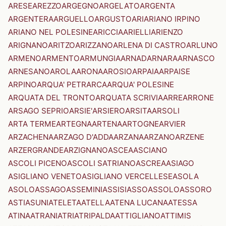
ARESE
AREZZO
ARGEGNO
ARGELATO
ARGENTA
ARGENTERA
ARGUELLO
ARGUSTO
ARI
ARIANO IRPINO
ARIANO NEL POLESINE
ARICCIA
ARIELLI
ARIENZO
ARIGNANO
ARITZO
ARIZZANO
ARLENA DI CASTRO
ARLUNO
ARMENO
ARMENTO
ARMUNGIA
ARNAD
ARNARA
ARNASCO
ARNESANO
AROLA
ARONA
AROSIO
ARPAIA
ARPAISE
ARPINO
ARQUA' PETRARCA
ARQUA' POLESINE
ARQUATA DEL TRONTO
ARQUATA SCRIVIA
ARRE
ARRONE
ARSAGO SEPRIO
ARSIE'
ARSIERO
ARSITA
ARSOLI
ARTA TERME
ARTEGNA
ARTENA
ARTOGNE
ARVIER
ARZACHENA
ARZAGO D'ADDA
ARZANA
ARZANO
ARZENE
ARZERGRANDE
ARZIGNANO
ASCEA
ASCIANO
ASCOLI PICENO
ASCOLI SATRIANO
ASCREA
ASIAGO
ASIGLIANO VENETO
ASIGLIANO VERCELLESE
ASOLA
ASOLO
ASSAGO
ASSEMINI
ASSISI
ASSO
ASSOLO
ASSORO
ASTI
ASUNI
ATELETA
ATELLA
ATENA LUCANA
ATESSA
ATINA
ATRANI
ATRI
ATRIPALDA
ATTIGLIANO
ATTIMIS