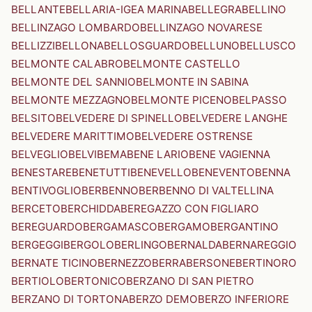
BELLANTE
BELLARIA-IGEA MARINA
BELLEGRA
BELLINO
BELLINZAGO LOMBARDO
BELLINZAGO NOVARESE
BELLIZZI
BELLONA
BELLOSGUARDO
BELLUNO
BELLUSCO
BELMONTE CALABRO
BELMONTE CASTELLO
BELMONTE DEL SANNIO
BELMONTE IN SABINA
BELMONTE MEZZAGNO
BELMONTE PICENO
BELPASSO
BELSITO
BELVEDERE DI SPINELLO
BELVEDERE LANGHE
BELVEDERE MARITTIMO
BELVEDERE OSTRENSE
BELVEGLIO
BELVI
BEMA
BENE LARIO
BENE VAGIENNA
BENESTARE
BENETUTTI
BENEVELLO
BENEVENTO
BENNA
BENTIVOGLIO
BERBENNO
BERBENNO DI VALTELLINA
BERCETO
BERCHIDDA
BEREGAZZO CON FIGLIARO
BEREGUARDO
BERGAMASCO
BERGAMO
BERGANTINO
BERGEGGI
BERGOLO
BERLINGO
BERNALDA
BERNAREGGIO
BERNATE TICINO
BERNEZZO
BERRA
BERSONE
BERTINORO
BERTIOLO
BERTONICO
BERZANO DI SAN PIETRO
BERZANO DI TORTONA
BERZO DEMO
BERZO INFERIORE