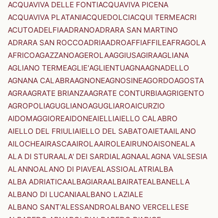
ACQUAVIVA DELLE FONTI
ACQUAVIVA PICENA
ACQUAVIVA PLATANI
ACQUEDOLCI
ACQUI TERME
ACRI
ACUTO
ADELFIA
ADRANO
ADRARA SAN MARTINO
ADRARA SAN ROCCO
ADRIA
ADRO
AFFI
AFFILE
AFRAGOLA
AFRICO
AGAZZANO
AGEROLA
AGGIUS
AGIRA
AGLIANA
AGLIANO TERME
AGLIE'
AGLIENTU
AGNA
AGNADELLO
AGNANA CALABRA
AGNONE
AGNOSINE
AGORDO
AGOSTA
AGRA
AGRATE BRIANZA
AGRATE CONTURBIA
AGRIGENTO
AGROPOLI
AGUGLIANO
AGUGLIARO
AICURZIO
AIDOMAGGIORE
AIDONE
AIELLI
AIELLO CALABRO
AIELLO DEL FRIULI
AIELLO DEL SABATO
AIETA
AILANO
AILOCHE
AIRASCA
AIROLA
AIROLE
AIRUNO
AISONE
ALA
ALA DI STURA
ALA' DEI SARDI
ALAGNA
ALAGNA VALSESIA
ALANNO
ALANO DI PIAVE
ALASSIO
ALATRI
ALBA
ALBA ADRIATICA
ALBAGIARA
ALBAIRATE
ALBANELLA
ALBANO DI LUCANIA
ALBANO LAZIALE
ALBANO SANT'ALESSANDRO
ALBANO VERCELLESE