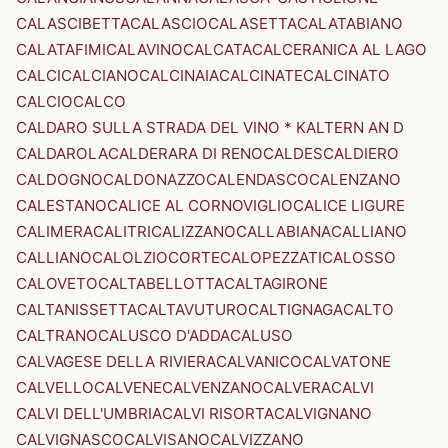
CALASCIBETTA
CALASCIO
CALASETTA
CALATABIANO
CALATAFIMI
CALAVINO
CALCATA
CALCERANICA AL LAGO
CALCI
CALCIANO
CALCINAIA
CALCINATE
CALCINATO
CALCIO
CALCO
CALDARO SULLA STRADA DEL VINO * KALTERN AN D
CALDAROLA
CALDERARA DI RENO
CALDES
CALDIERO
CALDOGNO
CALDONAZZO
CALENDASCO
CALENZANO
CALESTANO
CALICE AL CORNOVIGLIO
CALICE LIGURE
CALIMERA
CALITRI
CALIZZANO
CALLABIANA
CALLIANO
CALLIANO
CALOLZIOCORTE
CALOPEZZATI
CALOSSO
CALOVETO
CALTABELLOTTA
CALTAGIRONE
CALTANISSETTA
CALTAVUTURO
CALTIGNAGA
CALTO
CALTRANO
CALUSCO D'ADDA
CALUSO
CALVAGESE DELLA RIVIERA
CALVANICO
CALVATONE
CALVELLO
CALVENE
CALVENZANO
CALVERA
CALVI
CALVI DELL'UMBRIA
CALVI RISORTA
CALVIGNANO
CALVIGNASCO
CALVISANO
CALVIZZANO