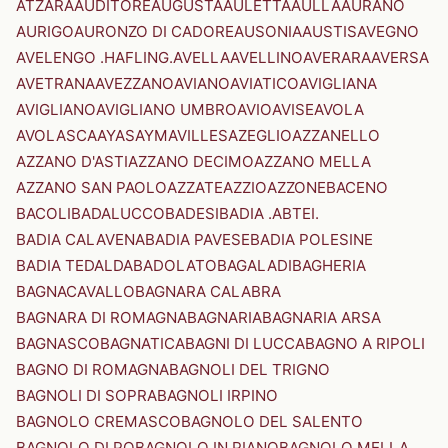
ATZARA
AUDITORE
AUGUSTA
AULETTA
AULLA
AURANO
AURIGO
AURONZO DI CADORE
AUSONIA
AUSTIS
AVEGNO
AVELENGO .HAFLING.
AVELLA
AVELLINO
AVERARA
AVERSA
AVETRANA
AVEZZANO
AVIANO
AVIATICO
AVIGLIANA
AVIGLIANO
AVIGLIANO UMBRO
AVIO
AVISE
AVOLA
AVOLASCA
AYAS
AYMAVILLES
AZEGLIO
AZZANELLO
AZZANO D'ASTI
AZZANO DECIMO
AZZANO MELLA
AZZANO SAN PAOLO
AZZATE
AZZIO
AZZONE
BACENO
BACOLI
BADALUCCO
BADESI
BADIA .ABTEI.
BADIA CALAVENA
BADIA PAVESE
BADIA POLESINE
BADIA TEDALDA
BADOLATO
BAGALADI
BAGHERIA
BAGNACAVALLO
BAGNARA CALABRA
BAGNARA DI ROMAGNA
BAGNARIA
BAGNARIA ARSA
BAGNASCO
BAGNATICA
BAGNI DI LUCCA
BAGNO A RIPOLI
BAGNO DI ROMAGNA
BAGNOLI DEL TRIGNO
BAGNOLI DI SOPRA
BAGNOLI IRPINO
BAGNOLO CREMASCO
BAGNOLO DEL SALENTO
BAGNOLO DI PO
BAGNOLO IN PIANO
BAGNOLO MELLA