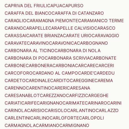
CAPRIVA DEL FRIULI
CAPUA
CAPURSO
CARAFFA DEL BIANCO
CARAFFA DI CATANZARO
CARAGLIO
CARAMAGNA PIEMONTE
CARAMANICO TERME
CARANO
CARAPELLE
CARAPELLE CALVISIO
CARASCO
CARASSAI
CARATE BRIANZA
CARATE URIO
CARAVAGGIO
CARAVATE
CARAVINO
CARAVONICA
CARBOGNANO
CARBONARA AL TICINO
CARBONARA DI NOLA
CARBONARA DI PO
CARBONARA SCRIVIA
CARBONATE
CARBONE
CARBONERA
CARBONIA
CARCARE
CARCERI
CARCOFORO
CARDANO AL CAMPO
CARDE'
CARDEDU
CARDETO
CARDINALE
CARDITO
CAREGGINE
CAREMA
CARENNO
CARENTINO
CARERI
CARESANA
CARESANABLOT
CAREZZANO
CARFIZZI
CARGEGHE
CARIATI
CARIFE
CARIGNANO
CARIMATE
CARINARO
CARINI
CARINOLA
CARISIO
CARISOLO
CARLANTINO
CARLAZZO
CARLENTINI
CARLINO
CARLOFORTE
CARLOPOLI
CARMAGNOLA
CARMIANO
CARMIGNANO