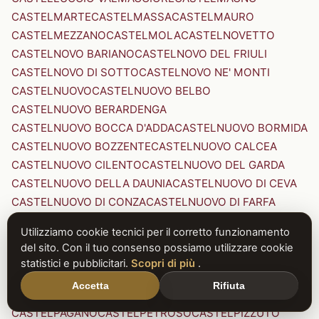
CASTELMARTE
CASTELMASSA
CASTELMAURO
CASTELMEZZANO
CASTELMOLA
CASTELNOVETTO
CASTELNOVO BARIANO
CASTELNOVO DEL FRIULI
CASTELNOVO DI SOTTO
CASTELNOVO NE' MONTI
CASTELNUOVO
CASTELNUOVO BELBO
CASTELNUOVO BERARDENGA
CASTELNUOVO BOCCA D'ADDA
CASTELNUOVO BORMIDA
CASTELNUOVO BOZZENTE
CASTELNUOVO CALCEA
CASTELNUOVO CILENTO
CASTELNUOVO DEL GARDA
CASTELNUOVO DELLA DAUNIA
CASTELNUOVO DI CEVA
CASTELNUOVO DI CONZA
CASTELNUOVO DI FARFA
CASTELNUOVO DI GARFAGNANA
Utilizziamo cookie tecnici per il corretto funzionamento
CASTELNUOVO DI PORTO
CASTELNUOVO DON BOSCO
del sito. Con il tuo consenso possiamo utilizzare cookie
CASTELNUOVO MAGRA
CASTELNUOVO NIGRA
statistici e pubblicitari.
Scopri di più
.
CASTELNUOVO PARANO
CASTELNUOVO RANGONE
Accetta
Rifiuta
CASTELNUOVO SCRIVIA
CASTELNUOVO VAL DI CECINA
CASTELPAGANO
CASTELPETROSO
CASTELPIZZUTO