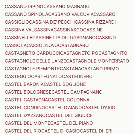
CASSANO IRPINO
CASSANO MAGNAGO
CASSANO SPINOLA
CASSANO VALCUVIA
CASSARO
CASSIGLIO
CASSINA DE' PECCHI
CASSINA RIZZARDI
CASSINA VALSASSINA
CASSINASCO
CASSINE
CASSINELLE
CASSINETTA DI LUGAGNANO
CASSINO
CASSOLA
CASSOLNOVO
CASTAGNARO
CASTAGNETO CARDUCCI
CASTAGNETO PO
CASTAGNITO
CASTAGNOLE DELLE LANZE
CASTAGNOLE MONFERRATO
CASTAGNOLE PIEMONTE
CASTANA
CASTANO PRIMO
CASTEGGIO
CASTEGNATO
CASTEGNERO
CASTEL BARONIA
CASTEL BOGLIONE
CASTEL BOLOGNESE
CASTEL CAMPAGNANO
CASTEL CASTAGNA
CASTEL COLONNA
CASTEL CONDINO
CASTEL D'AIANO
CASTEL D'ARIO
CASTEL D'AZZANO
CASTEL DEL GIUDICE
CASTEL DEL MONTE
CASTEL DEL PIANO
CASTEL DEL RIO
CASTEL DI CASIO
CASTEL DI IERI