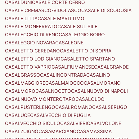
CASALDUNI
CASALE CORTE CERRO
CASALE CREMASCO-VIDOLASCO
CASALE DI SCODOSIA
CASALE LITTA
CASALE MARITTIMO
CASALE MONFERRATO
CASALE SUL SILE
CASALECCHIO DI RENO
CASALEGGIO BOIRO
CASALEGGIO NOVARA
CASALEONE
CASALETTO CEREDANO
CASALETTO DI SOPRA
CASALETTO LODIGIANO
CASALETTO SPARTANO
CASALETTO VAPRIO
CASALFIUMANESE
CASALGRANDE
CASALGRASSO
CASALINCONTRADA
CASALINO
CASALMAGGIORE
CASALMAIOCCO
CASALMORANO
CASALMORO
CASALNOCETO
CASALNUOVO DI NAPOLI
CASALNUOVO MONTEROTARO
CASALOLDO
CASALPUSTERLENGO
CASALROMANO
CASALSERUGO
CASALUCE
CASALVECCHIO DI PUGLIA
CASALVECCHIO SICULO
CASALVIERI
CASALVOLONE
CASALZUIGNO
CASAMARCIANO
CASAMASSIMA