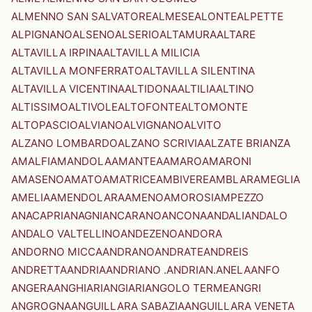
ALMENNO SAN SALVATORE
ALMESE
ALONTE
ALPETTE
ALPIGNANO
ALSENO
ALSERIO
ALTAMURA
ALTARE
ALTAVILLA IRPINA
ALTAVILLA MILICIA
ALTAVILLA MONFERRATO
ALTAVILLA SILENTINA
ALTAVILLA VICENTINA
ALTIDONA
ALTILIA
ALTINO
ALTISSIMO
ALTIVOLE
ALTOFONTE
ALTOMONTE
ALTOPASCIO
ALVIANO
ALVIGNANO
ALVITO
ALZANO LOMBARDO
ALZANO SCRIVIA
ALZATE BRIANZA
AMALFI
AMANDOLA
AMANTEA
AMARO
AMARONI
AMASENO
AMATO
AMATRICE
AMBIVERE
AMBLAR
AMEGLIA
AMELIA
AMENDOLARA
AMENO
AMOROSI
AMPEZZO
ANACAPRI
ANAGNI
ANCARANO
ANCONA
ANDALI
ANDALO
ANDALO VALTELLINO
ANDEZENO
ANDORA
ANDORNO MICCA
ANDRANO
ANDRATE
ANDREIS
ANDRETTA
ANDRIA
ANDRIANO .ANDRIAN.
ANELA
ANFO
ANGERA
ANGHIARI
ANGIARI
ANGOLO TERME
ANGRI
ANGROGNA
ANGUILLARA SABAZIA
ANGUILLARA VENETA