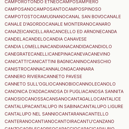
CAMPOROTONDO ETNEO
CAMPOSAMPIERO
CAMPOSANO
CAMPOSANTO
CAMPOSPINOSO
CAMPOTOSTO
CAMUGNANO
CANAL SAN BOVO
CANALE
CANALE D'AGORDO
CANALE MONTERANO
CANARO
CANAZEI
CANCELLARA
CANCELLO ED ARNONE
CANDA
CANDELA
CANDELO
CANDIA CANAVESE
CANDIA LOMELLINA
CANDIANA
CANDIDA
CANDIOLO
CANEGRATE
CANELLI
CANEPINA
CANEVA
CANEVINO
CANICATTI'
CANICATTINI BAGNI
CANINO
CANISCHIO
CANISTRO
CANNA
CANNALONGA
CANNARA
CANNERO RIVIERA
CANNETO PAVESE
CANNETO SULL'OGLIO
CANNOBIO
CANNOLE
CANOLO
CANONICA D'ADDA
CANOSA DI PUGLIA
CANOSA SANNITA
CANOSIO
CANOSSA
CANSANO
CANTAGALLO
CANTALICE
CANTALUPA
CANTALUPO IN SABINA
CANTALUPO LIGURE
CANTALUPO NEL SANNIO
CANTARANA
CANTELLO
CANTERANO
CANTIANO
CANTOIRA
CANTU'
CANZANO
CANZO
CAORLE
CAORSO
CAPACCIO
CAPACI
CAPALBIO