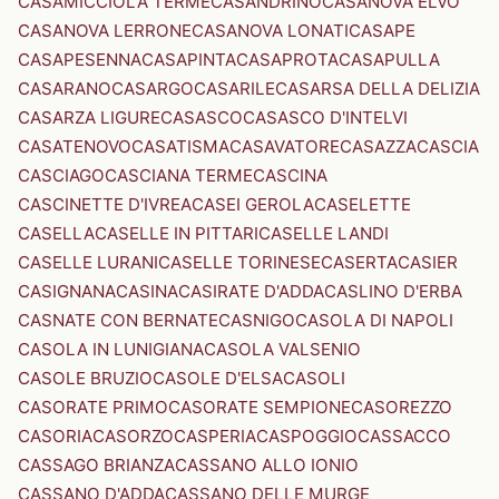
CASAMICCIOLA TERME
CASANDRINO
CASANOVA ELVO
CASANOVA LERRONE
CASANOVA LONATI
CASAPE
CASAPESENNA
CASAPINTA
CASAPROTA
CASAPULLA
CASARANO
CASARGO
CASARILE
CASARSA DELLA DELIZIA
CASARZA LIGURE
CASASCO
CASASCO D'INTELVI
CASATENOVO
CASATISMA
CASAVATORE
CASAZZA
CASCIA
CASCIAGO
CASCIANA TERME
CASCINA
CASCINETTE D'IVREA
CASEI GEROLA
CASELETTE
CASELLA
CASELLE IN PITTARI
CASELLE LANDI
CASELLE LURANI
CASELLE TORINESE
CASERTA
CASIER
CASIGNANA
CASINA
CASIRATE D'ADDA
CASLINO D'ERBA
CASNATE CON BERNATE
CASNIGO
CASOLA DI NAPOLI
CASOLA IN LUNIGIANA
CASOLA VALSENIO
CASOLE BRUZIO
CASOLE D'ELSA
CASOLI
CASORATE PRIMO
CASORATE SEMPIONE
CASOREZZO
CASORIA
CASORZO
CASPERIA
CASPOGGIO
CASSACCO
CASSAGO BRIANZA
CASSANO ALLO IONIO
CASSANO D'ADDA
CASSANO DELLE MURGE