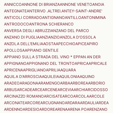
ANNICCO
ANNONE DI BRIANZA
ANNONE VENETO
ANOIA
ANTEGNATE
ANTERIVO .ALTREI.
ANTEY-SAINT-ANDRE'
ANTICOLI CORRADO
ANTIGNANO
ANTILLO
ANTONIMINA
ANTRODOCO
ANTRONA SCHIERANCO
ANVERSA DEGLI ABRUZZI
ANZANO DEL PARCO
ANZANO DI PUGLIA
ANZI
ANZIO
ANZOLA D'OSSOLA
ANZOLA DELL'EMILIA
AOSTA
APECCHIO
APICE
APIRO
APOLLOSA
APPIANO GENTILE
APPIANO SULLA STRADA DEL VINO * EPPAN AN DER
APPIGNANO
APPIGNANO DEL TRONTO
APRICA
APRICALE
APRICENA
APRIGLIANO
APRILIA
AQUARA
AQUILA D'ARROSCIA
AQUILEIA
AQUILONIA
AQUINO
ARADEO
ARAGONA
ARAMENGO
ARBA
ARBOREA
ARBORIO
ARBUS
ARCADE
ARCE
ARCENE
ARCEVIA
ARCHI
ARCIDOSSO
ARCINAZZO ROMANO
ARCISATE
ARCO
ARCOLA
ARCOLE
ARCONATE
ARCORE
ARCUGNANO
ARDARA
ARDAULI
ARDEA
ARDENNO
ARDESIO
ARDORE
ARENA
ARENA PO
ARENZANO