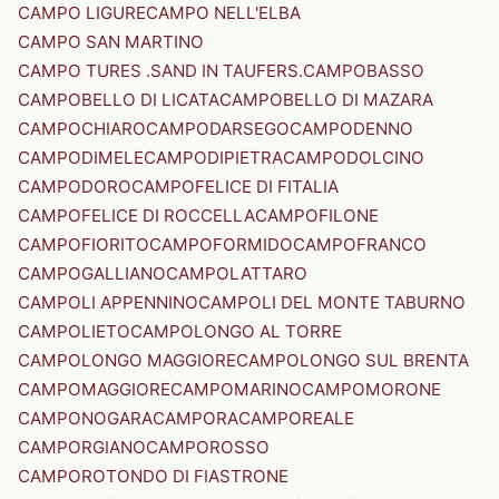
CAMPO LIGURE
CAMPO NELL'ELBA
CAMPO SAN MARTINO
CAMPO TURES .SAND IN TAUFERS.
CAMPOBASSO
CAMPOBELLO DI LICATA
CAMPOBELLO DI MAZARA
CAMPOCHIARO
CAMPODARSEGO
CAMPODENNO
CAMPODIMELE
CAMPODIPIETRA
CAMPODOLCINO
CAMPODORO
CAMPOFELICE DI FITALIA
CAMPOFELICE DI ROCCELLA
CAMPOFILONE
CAMPOFIORITO
CAMPOFORMIDO
CAMPOFRANCO
CAMPOGALLIANO
CAMPOLATTARO
CAMPOLI APPENNINO
CAMPOLI DEL MONTE TABURNO
CAMPOLIETO
CAMPOLONGO AL TORRE
CAMPOLONGO MAGGIORE
CAMPOLONGO SUL BRENTA
CAMPOMAGGIORE
CAMPOMARINO
CAMPOMORONE
CAMPONOGARA
CAMPORA
CAMPOREALE
CAMPORGIANO
CAMPOROSSO
CAMPOROTONDO DI FIASTRONE