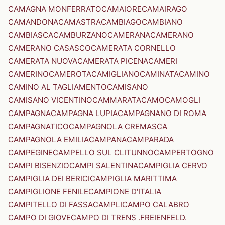
CAMAGNA MONFERRATO
CAMAIORE
CAMAIRAGO
CAMANDONA
CAMASTRA
CAMBIAGO
CAMBIANO
CAMBIASCA
CAMBURZANO
CAMERANA
CAMERANO
CAMERANO CASASCO
CAMERATA CORNELLO
CAMERATA NUOVA
CAMERATA PICENA
CAMERI
CAMERINO
CAMEROTA
CAMIGLIANO
CAMINATA
CAMINO
CAMINO AL TAGLIAMENTO
CAMISANO
CAMISANO VICENTINO
CAMMARATA
CAMO
CAMOGLI
CAMPAGNA
CAMPAGNA LUPIA
CAMPAGNANO DI ROMA
CAMPAGNATICO
CAMPAGNOLA CREMASCA
CAMPAGNOLA EMILIA
CAMPANA
CAMPARADA
CAMPEGINE
CAMPELLO SUL CLITUNNO
CAMPERTOGNO
CAMPI BISENZIO
CAMPI SALENTINA
CAMPIGLIA CERVO
CAMPIGLIA DEI BERICI
CAMPIGLIA MARITTIMA
CAMPIGLIONE FENILE
CAMPIONE D'ITALIA
CAMPITELLO DI FASSA
CAMPLI
CAMPO CALABRO
CAMPO DI GIOVE
CAMPO DI TRENS .FREIENFELD.