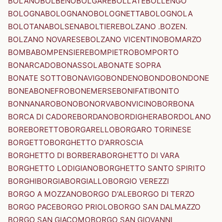
BOLANO
BOLBENO
BOLGARE
BOLLATE
BOLLENGO
BOLOGNA
BOLOGNANO
BOLOGNETTA
BOLOGNOLA
BOLOTANA
BOLSENA
BOLTIERE
BOLZANO .BOZEN.
BOLZANO NOVARESE
BOLZANO VICENTINO
BOMARZO
BOMBA
BOMPENSIERE
BOMPIETRO
BOMPORTO
BONARCADO
BONASSOLA
BONATE SOPRA
BONATE SOTTO
BONAVIGO
BONDENO
BONDO
BONDONE
BONEA
BONEFRO
BONEMERSE
BONIFATI
BONITO
BONNANARO
BONO
BONORVA
BONVICINO
BORBONA
BORCA DI CADORE
BORDANO
BORDIGHERA
BORDOLANO
BORE
BORETTO
BORGARELLO
BORGARO TORINESE
BORGETTO
BORGHETTO D'ARROSCIA
BORGHETTO DI BORBERA
BORGHETTO DI VARA
BORGHETTO LODIGIANO
BORGHETTO SANTO SPIRITO
BORGHI
BORGIA
BORGIALLO
BORGIO VEREZZI
BORGO A MOZZANO
BORGO D'ALE
BORGO DI TERZO
BORGO PACE
BORGO PRIOLO
BORGO SAN DALMAZZO
BORGO SAN GIACOMO
BORGO SAN GIOVANNI