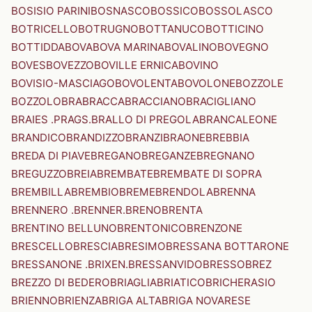
BOSISIO PARINI
BOSNASCO
BOSSICO
BOSSOLASCO
BOTRICELLO
BOTRUGNO
BOTTANUCO
BOTTICINO
BOTTIDDA
BOVA
BOVA MARINA
BOVALINO
BOVEGNO
BOVES
BOVEZZO
BOVILLE ERNICA
BOVINO
BOVISIO-MASCIAGO
BOVOLENTA
BOVOLONE
BOZZOLE
BOZZOLO
BRA
BRACCA
BRACCIANO
BRACIGLIANO
BRAIES .PRAGS.
BRALLO DI PREGOLA
BRANCALEONE
BRANDICO
BRANDIZZO
BRANZI
BRAONE
BREBBIA
BREDA DI PIAVE
BREGANO
BREGANZE
BREGNANO
BREGUZZO
BREIA
BREMBATE
BREMBATE DI SOPRA
BREMBILLA
BREMBIO
BREME
BRENDOLA
BRENNA
BRENNERO .BRENNER.
BRENO
BRENTA
BRENTINO BELLUNO
BRENTONICO
BRENZONE
BRESCELLO
BRESCIA
BRESIMO
BRESSANA BOTTARONE
BRESSANONE .BRIXEN.
BRESSANVIDO
BRESSO
BREZ
BREZZO DI BEDERO
BRIAGLIA
BRIATICO
BRICHERASIO
BRIENNO
BRIENZA
BRIGA ALTA
BRIGA NOVARESE