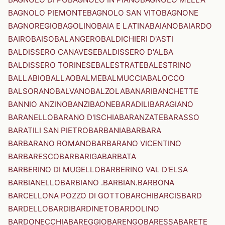
BAGNOLO PIEMONTE
BAGNOLO SAN VITO
BAGNONE
BAGNOREGIO
BAGOLINO
BAIA E LATINA
BAIANO
BAIARDO
BAIRO
BAISO
BALANGERO
BALDICHIERI D'ASTI
BALDISSERO CANAVESE
BALDISSERO D'ALBA
BALDISSERO TORINESE
BALESTRATE
BALESTRINO
BALLABIO
BALLAO
BALME
BALMUCCIA
BALOCCO
BALSORANO
BALVANO
BALZOLA
BANARI
BANCHETTE
BANNIO ANZINO
BANZI
BAONE
BARADILI
BARAGIANO
BARANELLO
BARANO D'ISCHIA
BARANZATE
BARASSO
BARATILI SAN PIETRO
BARBANIA
BARBARA
BARBARANO ROMANO
BARBARANO VICENTINO
BARBARESCO
BARBARIGA
BARBATA
BARBERINO DI MUGELLO
BARBERINO VAL D'ELSA
BARBIANELLO
BARBIANO .BARBIAN.
BARBONA
BARCELLONA POZZO DI GOTTO
BARCHI
BARCIS
BARD
BARDELLO
BARDI
BARDINETO
BARDOLINO
BARDONECCHIA
BAREGGIO
BARENGO
BARESSA
BARETE