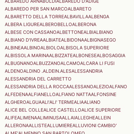
ALBAREDO ARNABOLDI
ALBAREDO D'ADIGE
ALBAREDO PER SAN MARCO
ALBARETO
ALBARETTO DELLA TORRE
ALBAVILLA
ALBENGA
ALBERA LIGURE
ALBEROBELLO
ALBERONA
ALBESE CON CASSANO
ALBETTONE
ALBI
ALBIANO
ALBIANO D'IVREA
ALBIATE
ALBIDONA
ALBIGNASEGO
ALBINEA
ALBINO
ALBIOLO
ALBISOLA SUPERIORE
ALBISSOLA MARINA
ALBIZZATE
ALBONESE
ALBOSAGGIA
ALBUGNANO
ALBUZZANO
ALCAMO
ALCARA LI FUSI
ALDENO
ALDINO .ALDEIN.
ALES
ALESSANDRIA
ALESSANDRIA DEL CARRETTO
ALESSANDRIA DELLA ROCCA
ALESSANO
ALEZIO
ALFANO
ALFEDENA
ALFIANELLO
ALFIANO NATTA
ALFONSINE
ALGHERO
ALGUA
ALI'
ALI' TERME
ALIA
ALIANO
ALICE BEL COLLE
ALICE CASTELLO
ALICE SUPERIORE
ALIFE
ALIMENA
ALIMINUSA
ALLAI
ALLEGHE
ALLEIN
ALLERONA
ALLISTE
ALLUMIERE
ALLUVIONI CAMBIO'
ALME'
ALMENNO SAN BARTOLOMEO