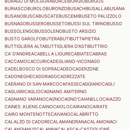
BURAGO DI MOLGORA
BURCEI
BURGIO
BURGOS
BURIASCO
BUROLO
BURONZO
BUSACHI
BUSALLA
BUSANA
BUSANO
BUSCA
BUSCATE
BUSCEMI
BUSETO PALIZZOLO
BUSNAGO
BUSSERO
BUSSETO
BUSSI SUL TIRINO
BUSSO
BUSSOLENGO
BUSSOLENO
BUSTO ARSIZIO
BUSTO GAROLFO
BUTERA
BUTI
BUTTAPIETRA
BUTTIGLIERA ALTA
BUTTIGLIERA D'ASTI
BUTTRIO
CA' D'ANDREA
CABELLA LIGURE
CABIATE
CABRAS
CACCAMO
CACCURI
CADEGLIANO-VICONAGO
CADELBOSCO DI SOPRA
CADEO
CADERZONE
CADONEGHE
CADORAGO
CADREZZATE
CAERANO DI SAN MARCO
CAFASSE
CAGGIANO
CAGLI
CAGLIARI
CAGLIO
CAGNANO AMITERNO
CAGNANO VARANO
CAGNO
CAGNO'
CAIANELLO
CAIAZZO
CAINES .KUENS.
CAINO
CAIOLO
CAIRANO
CAIRATE
CAIRO MONTENOTTE
CAIVANO
CALABRITTO
CALALZO DI CADORE
CALAMANDRANA
CALAMONACI
CALANGIANUS
CALANNA
CALASCA-CASTIGLIONE