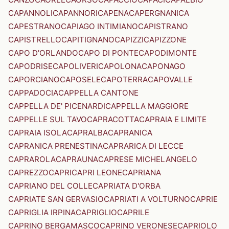
CAPANNOLI
CAPANNORI
CAPENA
CAPERGNANICA
CAPESTRANO
CAPIAGO INTIMIANO
CAPISTRANO
CAPISTRELLO
CAPITIGNANO
CAPIZZI
CAPIZZONE
CAPO D'ORLANDO
CAPO DI PONTE
CAPODIMONTE
CAPODRISE
CAPOLIVERI
CAPOLONA
CAPONAGO
CAPORCIANO
CAPOSELE
CAPOTERRA
CAPOVALLE
CAPPADOCIA
CAPPELLA CANTONE
CAPPELLA DE' PICENARDI
CAPPELLA MAGGIORE
CAPPELLE SUL TAVO
CAPRACOTTA
CAPRAIA E LIMITE
CAPRAIA ISOLA
CAPRALBA
CAPRANICA
CAPRANICA PRENESTINA
CAPRARICA DI LECCE
CAPRAROLA
CAPRAUNA
CAPRESE MICHELANGELO
CAPREZZO
CAPRI
CAPRI LEONE
CAPRIANA
CAPRIANO DEL COLLE
CAPRIATA D'ORBA
CAPRIATE SAN GERVASIO
CAPRIATI A VOLTURNO
CAPRIE
CAPRIGLIA IRPINA
CAPRIGLIO
CAPRILE
CAPRINO BERGAMASCO
CAPRINO VERONESE
CAPRIOLO