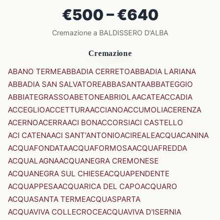
€500 – €640
Cremazione a BALDISSERO D'ALBA
Cremazione
ABANO TERME
ABBADIA CERRETO
ABBADIA LARIANA
ABBADIA SAN SALVATORE
ABBASANTA
ABBATEGGIO
ABBIATEGRASSO
ABETONE
ABRIOLA
ACATE
ACCADIA
ACCEGLIO
ACCETTURA
ACCIANO
ACCUMOLI
ACERENZA
ACERNO
ACERRA
ACI BONACCORSI
ACI CASTELLO
ACI CATENA
ACI SANT'ANTONIO
ACIREALE
ACQUACANINA
ACQUAFONDATA
ACQUAFORMOSA
ACQUAFREDDA
ACQUALAGNA
ACQUANEGRA CREMONESE
ACQUANEGRA SUL CHIESE
ACQUAPENDENTE
ACQUAPPESA
ACQUARICA DEL CAPO
ACQUARO
ACQUASANTA TERME
ACQUASPARTA
ACQUAVIVA COLLECROCE
ACQUAVIVA D'ISERNIA