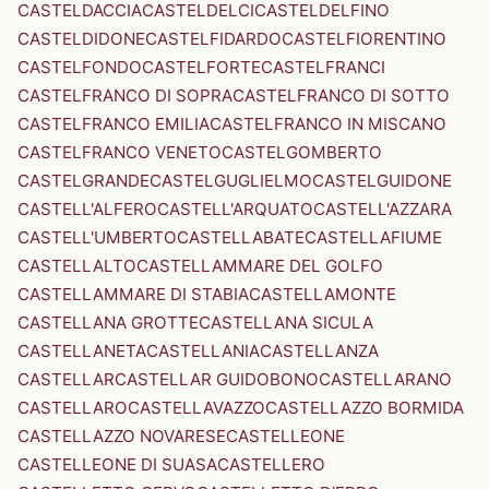
CASTELDACCIA
CASTELDELCI
CASTELDELFINO
CASTELDIDONE
CASTELFIDARDO
CASTELFIORENTINO
CASTELFONDO
CASTELFORTE
CASTELFRANCI
CASTELFRANCO DI SOPRA
CASTELFRANCO DI SOTTO
CASTELFRANCO EMILIA
CASTELFRANCO IN MISCANO
CASTELFRANCO VENETO
CASTELGOMBERTO
CASTELGRANDE
CASTELGUGLIELMO
CASTELGUIDONE
CASTELL'ALFERO
CASTELL'ARQUATO
CASTELL'AZZARA
CASTELL'UMBERTO
CASTELLABATE
CASTELLAFIUME
CASTELLALTO
CASTELLAMMARE DEL GOLFO
CASTELLAMMARE DI STABIA
CASTELLAMONTE
CASTELLANA GROTTE
CASTELLANA SICULA
CASTELLANETA
CASTELLANIA
CASTELLANZA
CASTELLAR
CASTELLAR GUIDOBONO
CASTELLARANO
CASTELLARO
CASTELLAVAZZO
CASTELLAZZO BORMIDA
CASTELLAZZO NOVARESE
CASTELLEONE
CASTELLEONE DI SUASA
CASTELLERO