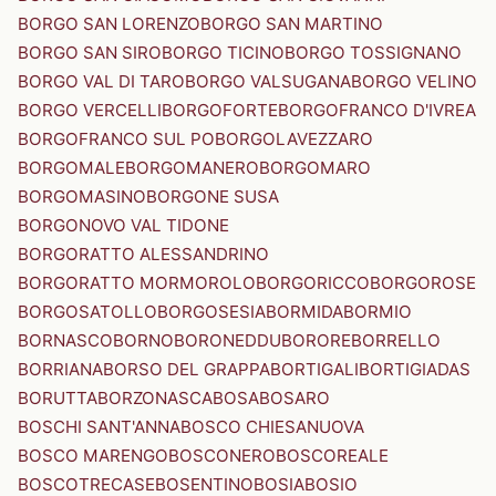
BORGO SAN LORENZO
BORGO SAN MARTINO
BORGO SAN SIRO
BORGO TICINO
BORGO TOSSIGNANO
BORGO VAL DI TARO
BORGO VALSUGANA
BORGO VELINO
BORGO VERCELLI
BORGOFORTE
BORGOFRANCO D'IVREA
BORGOFRANCO SUL PO
BORGOLAVEZZARO
BORGOMALE
BORGOMANERO
BORGOMARO
BORGOMASINO
BORGONE SUSA
BORGONOVO VAL TIDONE
BORGORATTO ALESSANDRINO
BORGORATTO MORMOROLO
BORGORICCO
BORGOROSE
BORGOSATOLLO
BORGOSESIA
BORMIDA
BORMIO
BORNASCO
BORNO
BORONEDDU
BORORE
BORRELLO
BORRIANA
BORSO DEL GRAPPA
BORTIGALI
BORTIGIADAS
BORUTTA
BORZONASCA
BOSA
BOSARO
BOSCHI SANT'ANNA
BOSCO CHIESANUOVA
BOSCO MARENGO
BOSCONERO
BOSCOREALE
BOSCOTRECASE
BOSENTINO
BOSIA
BOSIO