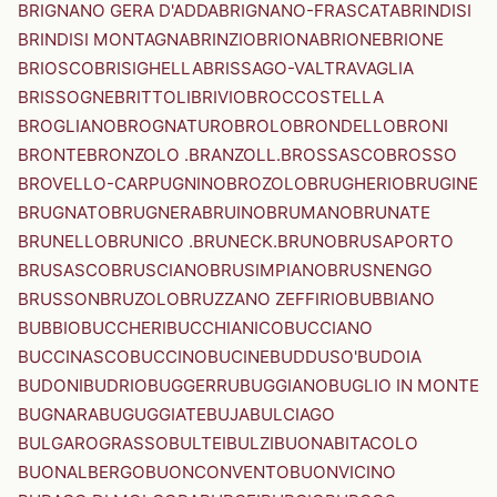
BRIGNANO GERA D'ADDA
BRIGNANO-FRASCATA
BRINDISI
BRINDISI MONTAGNA
BRINZIO
BRIONA
BRIONE
BRIONE
BRIOSCO
BRISIGHELLA
BRISSAGO-VALTRAVAGLIA
BRISSOGNE
BRITTOLI
BRIVIO
BROCCOSTELLA
BROGLIANO
BROGNATURO
BROLO
BRONDELLO
BRONI
BRONTE
BRONZOLO .BRANZOLL.
BROSSASCO
BROSSO
BROVELLO-CARPUGNINO
BROZOLO
BRUGHERIO
BRUGINE
BRUGNATO
BRUGNERA
BRUINO
BRUMANO
BRUNATE
BRUNELLO
BRUNICO .BRUNECK.
BRUNO
BRUSAPORTO
BRUSASCO
BRUSCIANO
BRUSIMPIANO
BRUSNENGO
BRUSSON
BRUZOLO
BRUZZANO ZEFFIRIO
BUBBIANO
BUBBIO
BUCCHERI
BUCCHIANICO
BUCCIANO
BUCCINASCO
BUCCINO
BUCINE
BUDDUSO'
BUDOIA
BUDONI
BUDRIO
BUGGERRU
BUGGIANO
BUGLIO IN MONTE
BUGNARA
BUGUGGIATE
BUJA
BULCIAGO
BULGAROGRASSO
BULTEI
BULZI
BUONABITACOLO
BUONALBERGO
BUONCONVENTO
BUONVICINO