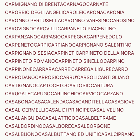
CARMIGNANO DI BRENTA
CARNAGO
CARNATE
CAROBBIO DEGLI ANGELI
CAROLEI
CARONA
CARONIA
CARONNO PERTUSELLA
CARONNO VARESINO
CAROSINO
CAROVIGNO
CAROVILLI
CARPANETO PIACENTINO
CARPANZANO
CARPASIO
CARPEGNA
CARPENEDOLO
CARPENETO
CARPI
CARPIANO
CARPIGNANO SALENTINO
CARPIGNANO SESIA
CARPINETI
CARPINETO DELLA NORA
CARPINETO ROMANO
CARPINETO SINELLO
CARPINO
CARPINONE
CARRARA
CARRE'
CARREGA LIGURE
CARRO
CARRODANO
CARROSIO
CARRU'
CARSOLI
CARTIGLIANO
CARTIGNANO
CARTOCETO
CARTOSIO
CARTURA
CARUGATE
CARUGO
CARUNCHIO
CARVICO
CARZANO
CASABONA
CASACALENDA
CASACANDITELLA
CASAGIOVE
CASAL CERMELLI
CASAL DI PRINCIPE
CASAL VELINO
CASALANGUIDA
CASALATTICO
CASALBELTRAME
CASALBORDINO
CASALBORE
CASALBORGONE
CASALBUONO
CASALBUTTANO ED UNITI
CASALCIPRANO