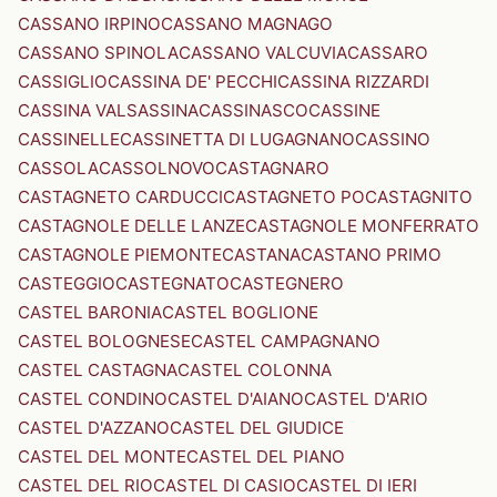
CASSANO IRPINO
CASSANO MAGNAGO
CASSANO SPINOLA
CASSANO VALCUVIA
CASSARO
CASSIGLIO
CASSINA DE' PECCHI
CASSINA RIZZARDI
CASSINA VALSASSINA
CASSINASCO
CASSINE
CASSINELLE
CASSINETTA DI LUGAGNANO
CASSINO
CASSOLA
CASSOLNOVO
CASTAGNARO
CASTAGNETO CARDUCCI
CASTAGNETO PO
CASTAGNITO
CASTAGNOLE DELLE LANZE
CASTAGNOLE MONFERRATO
CASTAGNOLE PIEMONTE
CASTANA
CASTANO PRIMO
CASTEGGIO
CASTEGNATO
CASTEGNERO
CASTEL BARONIA
CASTEL BOGLIONE
CASTEL BOLOGNESE
CASTEL CAMPAGNANO
CASTEL CASTAGNA
CASTEL COLONNA
CASTEL CONDINO
CASTEL D'AIANO
CASTEL D'ARIO
CASTEL D'AZZANO
CASTEL DEL GIUDICE
CASTEL DEL MONTE
CASTEL DEL PIANO
CASTEL DEL RIO
CASTEL DI CASIO
CASTEL DI IERI