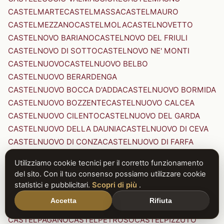
CASTELMARTE
CASTELMASSA
CASTELMAURO
CASTELMEZZANO
CASTELMOLA
CASTELNOVETTO
CASTELNOVO BARIANO
CASTELNOVO DEL FRIULI
CASTELNOVO DI SOTTO
CASTELNOVO NE' MONTI
CASTELNUOVO
CASTELNUOVO BELBO
CASTELNUOVO BERARDENGA
CASTELNUOVO BOCCA D'ADDA
CASTELNUOVO BORMIDA
CASTELNUOVO BOZZENTE
CASTELNUOVO CALCEA
CASTELNUOVO CILENTO
CASTELNUOVO DEL GARDA
CASTELNUOVO DELLA DAUNIA
CASTELNUOVO DI CEVA
CASTELNUOVO DI CONZA
CASTELNUOVO DI FARFA
CASTELNUOVO DI GARFAGNANA
Utilizziamo cookie tecnici per il corretto funzionamento
CASTELNUOVO DI PORTO
CASTELNUOVO DON BOSCO
del sito. Con il tuo consenso possiamo utilizzare cookie
CASTELNUOVO MAGRA
CASTELNUOVO NIGRA
statistici e pubblicitari.
Scopri di più
.
CASTELNUOVO PARANO
CASTELNUOVO RANGONE
Accetta
Rifiuta
CASTELNUOVO SCRIVIA
CASTELNUOVO VAL DI CECINA
CASTELPAGANO
CASTELPETROSO
CASTELPIZZUTO