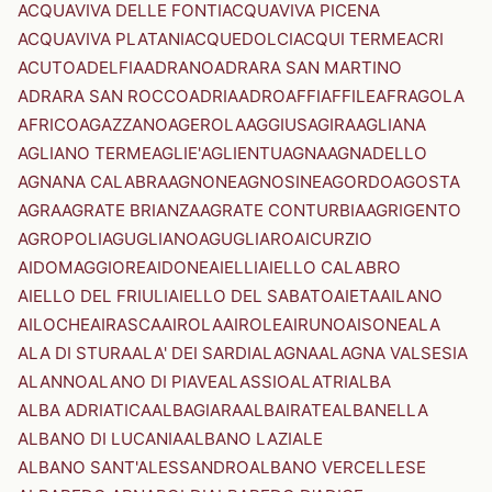
ACQUAVIVA DELLE FONTI
ACQUAVIVA PICENA
ACQUAVIVA PLATANI
ACQUEDOLCI
ACQUI TERME
ACRI
ACUTO
ADELFIA
ADRANO
ADRARA SAN MARTINO
ADRARA SAN ROCCO
ADRIA
ADRO
AFFI
AFFILE
AFRAGOLA
AFRICO
AGAZZANO
AGEROLA
AGGIUS
AGIRA
AGLIANA
AGLIANO TERME
AGLIE'
AGLIENTU
AGNA
AGNADELLO
AGNANA CALABRA
AGNONE
AGNOSINE
AGORDO
AGOSTA
AGRA
AGRATE BRIANZA
AGRATE CONTURBIA
AGRIGENTO
AGROPOLI
AGUGLIANO
AGUGLIARO
AICURZIO
AIDOMAGGIORE
AIDONE
AIELLI
AIELLO CALABRO
AIELLO DEL FRIULI
AIELLO DEL SABATO
AIETA
AILANO
AILOCHE
AIRASCA
AIROLA
AIROLE
AIRUNO
AISONE
ALA
ALA DI STURA
ALA' DEI SARDI
ALAGNA
ALAGNA VALSESIA
ALANNO
ALANO DI PIAVE
ALASSIO
ALATRI
ALBA
ALBA ADRIATICA
ALBAGIARA
ALBAIRATE
ALBANELLA
ALBANO DI LUCANIA
ALBANO LAZIALE
ALBANO SANT'ALESSANDRO
ALBANO VERCELLESE