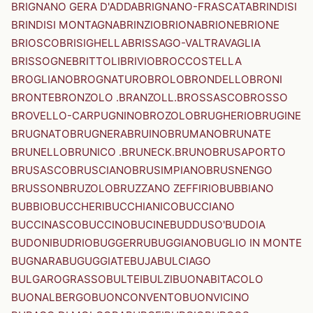
BRIGNANO GERA D'ADDA
BRIGNANO-FRASCATA
BRINDISI
BRINDISI MONTAGNA
BRINZIO
BRIONA
BRIONE
BRIONE
BRIOSCO
BRISIGHELLA
BRISSAGO-VALTRAVAGLIA
BRISSOGNE
BRITTOLI
BRIVIO
BROCCOSTELLA
BROGLIANO
BROGNATURO
BROLO
BRONDELLO
BRONI
BRONTE
BRONZOLO .BRANZOLL.
BROSSASCO
BROSSO
BROVELLO-CARPUGNINO
BROZOLO
BRUGHERIO
BRUGINE
BRUGNATO
BRUGNERA
BRUINO
BRUMANO
BRUNATE
BRUNELLO
BRUNICO .BRUNECK.
BRUNO
BRUSAPORTO
BRUSASCO
BRUSCIANO
BRUSIMPIANO
BRUSNENGO
BRUSSON
BRUZOLO
BRUZZANO ZEFFIRIO
BUBBIANO
BUBBIO
BUCCHERI
BUCCHIANICO
BUCCIANO
BUCCINASCO
BUCCINO
BUCINE
BUDDUSO'
BUDOIA
BUDONI
BUDRIO
BUGGERRU
BUGGIANO
BUGLIO IN MONTE
BUGNARA
BUGUGGIATE
BUJA
BULCIAGO
BULGAROGRASSO
BULTEI
BULZI
BUONABITACOLO
BUONALBERGO
BUONCONVENTO
BUONVICINO