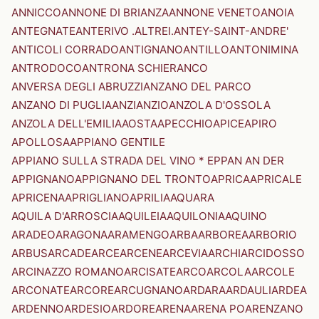
ANNICCO
ANNONE DI BRIANZA
ANNONE VENETO
ANOIA
ANTEGNATE
ANTERIVO .ALTREI.
ANTEY-SAINT-ANDRE'
ANTICOLI CORRADO
ANTIGNANO
ANTILLO
ANTONIMINA
ANTRODOCO
ANTRONA SCHIERANCO
ANVERSA DEGLI ABRUZZI
ANZANO DEL PARCO
ANZANO DI PUGLIA
ANZI
ANZIO
ANZOLA D'OSSOLA
ANZOLA DELL'EMILIA
AOSTA
APECCHIO
APICE
APIRO
APOLLOSA
APPIANO GENTILE
APPIANO SULLA STRADA DEL VINO * EPPAN AN DER
APPIGNANO
APPIGNANO DEL TRONTO
APRICA
APRICALE
APRICENA
APRIGLIANO
APRILIA
AQUARA
AQUILA D'ARROSCIA
AQUILEIA
AQUILONIA
AQUINO
ARADEO
ARAGONA
ARAMENGO
ARBA
ARBOREA
ARBORIO
ARBUS
ARCADE
ARCE
ARCENE
ARCEVIA
ARCHI
ARCIDOSSO
ARCINAZZO ROMANO
ARCISATE
ARCO
ARCOLA
ARCOLE
ARCONATE
ARCORE
ARCUGNANO
ARDARA
ARDAULI
ARDEA
ARDENNO
ARDESIO
ARDORE
ARENA
ARENA PO
ARENZANO