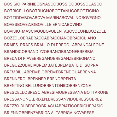
BOSISIO PARINI
BOSNASCO
BOSSICO
BOSSOLASCO
BOTRICELLO
BOTRUGNO
BOTTANUCO
BOTTICINO
BOTTIDDA
BOVA
BOVA MARINA
BOVALINO
BOVEGNO
BOVES
BOVEZZO
BOVILLE ERNICA
BOVINO
BOVISIO-MASCIAGO
BOVOLENTA
BOVOLONE
BOZZOLE
BOZZOLO
BRA
BRACCA
BRACCIANO
BRACIGLIANO
BRAIES .PRAGS.
BRALLO DI PREGOLA
BRANCALEONE
BRANDICO
BRANDIZZO
BRANZI
BRAONE
BREBBIA
BREDA DI PIAVE
BREGANO
BREGANZE
BREGNANO
BREGUZZO
BREIA
BREMBATE
BREMBATE DI SOPRA
BREMBILLA
BREMBIO
BREME
BRENDOLA
BRENNA
BRENNERO .BRENNER.
BRENO
BRENTA
BRENTINO BELLUNO
BRENTONICO
BRENZONE
BRESCELLO
BRESCIA
BRESIMO
BRESSANA BOTTARONE
BRESSANONE .BRIXEN.
BRESSANVIDO
BRESSO
BREZ
BREZZO DI BEDERO
BRIAGLIA
BRIATICO
BRICHERASIO
BRIENNO
BRIENZA
BRIGA ALTA
BRIGA NOVARESE