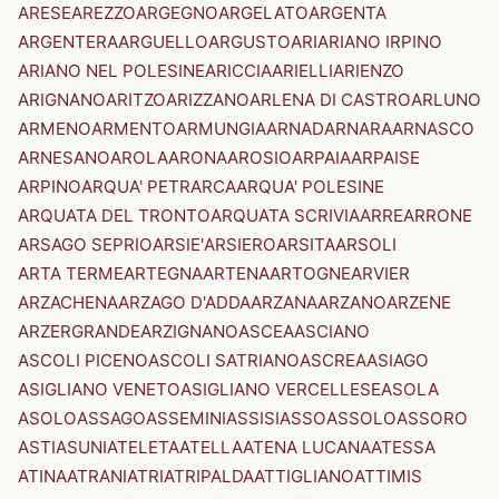
ARESE
AREZZO
ARGEGNO
ARGELATO
ARGENTA
ARGENTERA
ARGUELLO
ARGUSTO
ARI
ARIANO IRPINO
ARIANO NEL POLESINE
ARICCIA
ARIELLI
ARIENZO
ARIGNANO
ARITZO
ARIZZANO
ARLENA DI CASTRO
ARLUNO
ARMENO
ARMENTO
ARMUNGIA
ARNAD
ARNARA
ARNASCO
ARNESANO
AROLA
ARONA
AROSIO
ARPAIA
ARPAISE
ARPINO
ARQUA' PETRARCA
ARQUA' POLESINE
ARQUATA DEL TRONTO
ARQUATA SCRIVIA
ARRE
ARRONE
ARSAGO SEPRIO
ARSIE'
ARSIERO
ARSITA
ARSOLI
ARTA TERME
ARTEGNA
ARTENA
ARTOGNE
ARVIER
ARZACHENA
ARZAGO D'ADDA
ARZANA
ARZANO
ARZENE
ARZERGRANDE
ARZIGNANO
ASCEA
ASCIANO
ASCOLI PICENO
ASCOLI SATRIANO
ASCREA
ASIAGO
ASIGLIANO VENETO
ASIGLIANO VERCELLESE
ASOLA
ASOLO
ASSAGO
ASSEMINI
ASSISI
ASSO
ASSOLO
ASSORO
ASTI
ASUNI
ATELETA
ATELLA
ATENA LUCANA
ATESSA
ATINA
ATRANI
ATRI
ATRIPALDA
ATTIGLIANO
ATTIMIS