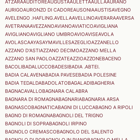
ATZARA
AUDITORE
AUGUSTA
AULETTA
AULLA
AURANO
AURIGO
AURONZO DI CADORE
AUSONIA
AUSTIS
AVEGNO
AVELENGO .HAFLING.
AVELLA
AVELLINO
AVERARA
AVERSA
AVETRANA
AVEZZANO
AVIANO
AVIATICO
AVIGLIANA
AVIGLIANO
AVIGLIANO UMBRO
AVIO
AVISE
AVOLA
AVOLASCA
AYAS
AYMAVILLES
AZEGLIO
AZZANELLO
AZZANO D'ASTI
AZZANO DECIMO
AZZANO MELLA
AZZANO SAN PAOLO
AZZATE
AZZIO
AZZONE
BACENO
BACOLI
BADALUCCO
BADESI
BADIA .ABTEI.
BADIA CALAVENA
BADIA PAVESE
BADIA POLESINE
BADIA TEDALDA
BADOLATO
BAGALADI
BAGHERIA
BAGNACAVALLO
BAGNARA CALABRA
BAGNARA DI ROMAGNA
BAGNARIA
BAGNARIA ARSA
BAGNASCO
BAGNATICA
BAGNI DI LUCCA
BAGNO A RIPOLI
BAGNO DI ROMAGNA
BAGNOLI DEL TRIGNO
BAGNOLI DI SOPRA
BAGNOLI IRPINO
BAGNOLO CREMASCO
BAGNOLO DEL SALENTO
BAGNOLO DI PO
BAGNOLO IN PIANO
BAGNOLO MELLA