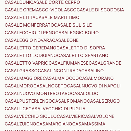
CASALDUNI
CASALE CORTE CERRO
CASALE CREMASCO-VIDOLASCO
CASALE DI SCODOSIA
CASALE LITTA
CASALE MARITTIMO
CASALE MONFERRATO
CASALE SUL SILE
CASALECCHIO DI RENO
CASALEGGIO BOIRO
CASALEGGIO NOVARA
CASALEONE
CASALETTO CEREDANO
CASALETTO DI SOPRA
CASALETTO LODIGIANO
CASALETTO SPARTANO
CASALETTO VAPRIO
CASALFIUMANESE
CASALGRANDE
CASALGRASSO
CASALINCONTRADA
CASALINO
CASALMAGGIORE
CASALMAIOCCO
CASALMORANO
CASALMORO
CASALNOCETO
CASALNUOVO DI NAPOLI
CASALNUOVO MONTEROTARO
CASALOLDO
CASALPUSTERLENGO
CASALROMANO
CASALSERUGO
CASALUCE
CASALVECCHIO DI PUGLIA
CASALVECCHIO SICULO
CASALVIERI
CASALVOLONE
CASALZUIGNO
CASAMARCIANO
CASAMASSIMA