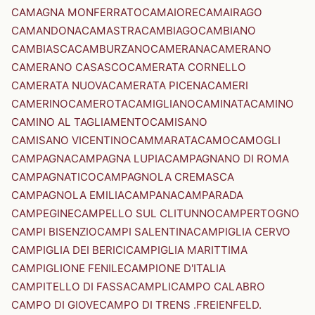
CAMAGNA MONFERRATO
CAMAIORE
CAMAIRAGO
CAMANDONA
CAMASTRA
CAMBIAGO
CAMBIANO
CAMBIASCA
CAMBURZANO
CAMERANA
CAMERANO
CAMERANO CASASCO
CAMERATA CORNELLO
CAMERATA NUOVA
CAMERATA PICENA
CAMERI
CAMERINO
CAMEROTA
CAMIGLIANO
CAMINATA
CAMINO
CAMINO AL TAGLIAMENTO
CAMISANO
CAMISANO VICENTINO
CAMMARATA
CAMO
CAMOGLI
CAMPAGNA
CAMPAGNA LUPIA
CAMPAGNANO DI ROMA
CAMPAGNATICO
CAMPAGNOLA CREMASCA
CAMPAGNOLA EMILIA
CAMPANA
CAMPARADA
CAMPEGINE
CAMPELLO SUL CLITUNNO
CAMPERTOGNO
CAMPI BISENZIO
CAMPI SALENTINA
CAMPIGLIA CERVO
CAMPIGLIA DEI BERICI
CAMPIGLIA MARITTIMA
CAMPIGLIONE FENILE
CAMPIONE D'ITALIA
CAMPITELLO DI FASSA
CAMPLI
CAMPO CALABRO
CAMPO DI GIOVE
CAMPO DI TRENS .FREIENFELD.