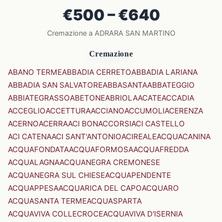
€500 – €640
Cremazione a ADRARA SAN MARTINO
Cremazione
ABANO TERME
ABBADIA CERRETO
ABBADIA LARIANA
ABBADIA SAN SALVATORE
ABBASANTA
ABBATEGGIO
ABBIATEGRASSO
ABETONE
ABRIOLA
ACATE
ACCADIA
ACCEGLIO
ACCETTURA
ACCIANO
ACCUMOLI
ACERENZA
ACERNO
ACERRA
ACI BONACCORSI
ACI CASTELLO
ACI CATENA
ACI SANT'ANTONIO
ACIREALE
ACQUACANINA
ACQUAFONDATA
ACQUAFORMOSA
ACQUAFREDDA
ACQUALAGNA
ACQUANEGRA CREMONESE
ACQUANEGRA SUL CHIESE
ACQUAPENDENTE
ACQUAPPESA
ACQUARICA DEL CAPO
ACQUARO
ACQUASANTA TERME
ACQUASPARTA
ACQUAVIVA COLLECROCE
ACQUAVIVA D'ISERNIA