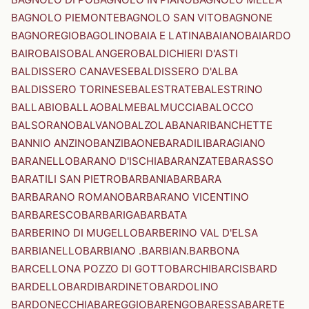
BAGNOLO PIEMONTE
BAGNOLO SAN VITO
BAGNONE
BAGNOREGIO
BAGOLINO
BAIA E LATINA
BAIANO
BAIARDO
BAIRO
BAISO
BALANGERO
BALDICHIERI D'ASTI
BALDISSERO CANAVESE
BALDISSERO D'ALBA
BALDISSERO TORINESE
BALESTRATE
BALESTRINO
BALLABIO
BALLAO
BALME
BALMUCCIA
BALOCCO
BALSORANO
BALVANO
BALZOLA
BANARI
BANCHETTE
BANNIO ANZINO
BANZI
BAONE
BARADILI
BARAGIANO
BARANELLO
BARANO D'ISCHIA
BARANZATE
BARASSO
BARATILI SAN PIETRO
BARBANIA
BARBARA
BARBARANO ROMANO
BARBARANO VICENTINO
BARBARESCO
BARBARIGA
BARBATA
BARBERINO DI MUGELLO
BARBERINO VAL D'ELSA
BARBIANELLO
BARBIANO .BARBIAN.
BARBONA
BARCELLONA POZZO DI GOTTO
BARCHI
BARCIS
BARD
BARDELLO
BARDI
BARDINETO
BARDOLINO
BARDONECCHIA
BAREGGIO
BARENGO
BARESSA
BARETE