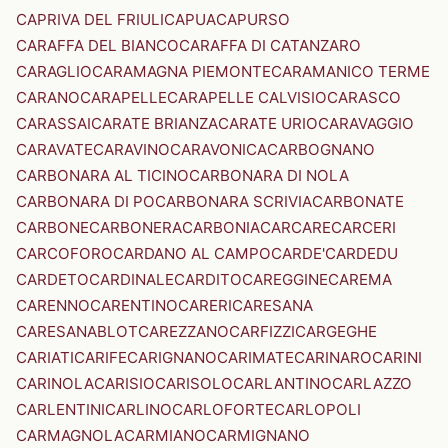
CAPRIVA DEL FRIULI
CAPUA
CAPURSO
CARAFFA DEL BIANCO
CARAFFA DI CATANZARO
CARAGLIO
CARAMAGNA PIEMONTE
CARAMANICO TERME
CARANO
CARAPELLE
CARAPELLE CALVISIO
CARASCO
CARASSAI
CARATE BRIANZA
CARATE URIO
CARAVAGGIO
CARAVATE
CARAVINO
CARAVONICA
CARBOGNANO
CARBONARA AL TICINO
CARBONARA DI NOLA
CARBONARA DI PO
CARBONARA SCRIVIA
CARBONATE
CARBONE
CARBONERA
CARBONIA
CARCARE
CARCERI
CARCOFORO
CARDANO AL CAMPO
CARDE'
CARDEDU
CARDETO
CARDINALE
CARDITO
CAREGGINE
CAREMA
CARENNO
CARENTINO
CARERI
CARESANA
CARESANABLOT
CAREZZANO
CARFIZZI
CARGEGHE
CARIATI
CARIFE
CARIGNANO
CARIMATE
CARINARO
CARINI
CARINOLA
CARISIO
CARISOLO
CARLANTINO
CARLAZZO
CARLENTINI
CARLINO
CARLOFORTE
CARLOPOLI
CARMAGNOLA
CARMIANO
CARMIGNANO