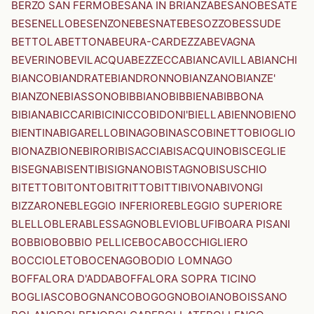
BERZO SAN FERMO
BESANA IN BRIANZA
BESANO
BESATE
BESENELLO
BESENZONE
BESNATE
BESOZZO
BESSUDE
BETTOLA
BETTONA
BEURA-CARDEZZA
BEVAGNA
BEVERINO
BEVILACQUA
BEZZECCA
BIANCAVILLA
BIANCHI
BIANCO
BIANDRATE
BIANDRONNO
BIANZANO
BIANZE'
BIANZONE
BIASSONO
BIBBIANO
BIBBIENA
BIBBONA
BIBIANA
BICCARI
BICINICCO
BIDONI'
BIELLA
BIENNO
BIENO
BIENTINA
BIGARELLO
BINAGO
BINASCO
BINETTO
BIOGLIO
BIONAZ
BIONE
BIRORI
BISACCIA
BISACQUINO
BISCEGLIE
BISEGNA
BISENTI
BISIGNANO
BISTAGNO
BISUSCHIO
BITETTO
BITONTO
BITRITTO
BITTI
BIVONA
BIVONGI
BIZZARONE
BLEGGIO INFERIORE
BLEGGIO SUPERIORE
BLELLO
BLERA
BLESSAGNO
BLEVIO
BLUFI
BOARA PISANI
BOBBIO
BOBBIO PELLICE
BOCA
BOCCHIGLIERO
BOCCIOLETO
BOCENAGO
BODIO LOMNAGO
BOFFALORA D'ADDA
BOFFALORA SOPRA TICINO
BOGLIASCO
BOGNANCO
BOGOGNO
BOIANO
BOISSANO