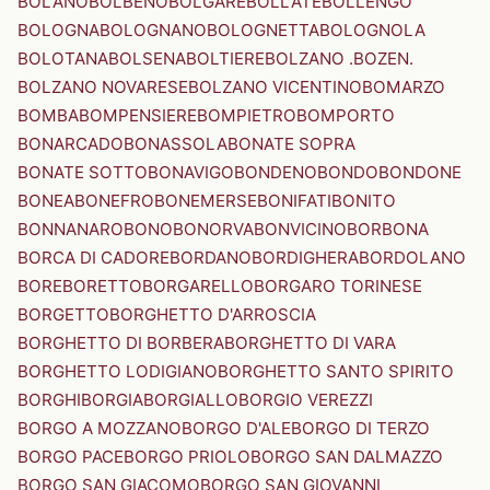
BOLANO
BOLBENO
BOLGARE
BOLLATE
BOLLENGO
BOLOGNA
BOLOGNANO
BOLOGNETTA
BOLOGNOLA
BOLOTANA
BOLSENA
BOLTIERE
BOLZANO .BOZEN.
BOLZANO NOVARESE
BOLZANO VICENTINO
BOMARZO
BOMBA
BOMPENSIERE
BOMPIETRO
BOMPORTO
BONARCADO
BONASSOLA
BONATE SOPRA
BONATE SOTTO
BONAVIGO
BONDENO
BONDO
BONDONE
BONEA
BONEFRO
BONEMERSE
BONIFATI
BONITO
BONNANARO
BONO
BONORVA
BONVICINO
BORBONA
BORCA DI CADORE
BORDANO
BORDIGHERA
BORDOLANO
BORE
BORETTO
BORGARELLO
BORGARO TORINESE
BORGETTO
BORGHETTO D'ARROSCIA
BORGHETTO DI BORBERA
BORGHETTO DI VARA
BORGHETTO LODIGIANO
BORGHETTO SANTO SPIRITO
BORGHI
BORGIA
BORGIALLO
BORGIO VEREZZI
BORGO A MOZZANO
BORGO D'ALE
BORGO DI TERZO
BORGO PACE
BORGO PRIOLO
BORGO SAN DALMAZZO
BORGO SAN GIACOMO
BORGO SAN GIOVANNI