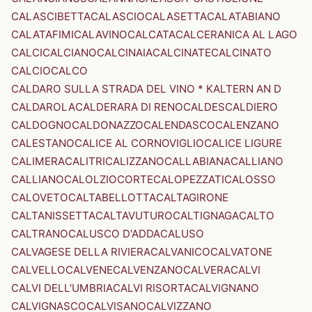
CALASCIBETTA
CALASCIO
CALASETTA
CALATABIANO
CALATAFIMI
CALAVINO
CALCATA
CALCERANICA AL LAGO
CALCI
CALCIANO
CALCINAIA
CALCINATE
CALCINATO
CALCIO
CALCO
CALDARO SULLA STRADA DEL VINO * KALTERN AN D
CALDAROLA
CALDERARA DI RENO
CALDES
CALDIERO
CALDOGNO
CALDONAZZO
CALENDASCO
CALENZANO
CALESTANO
CALICE AL CORNOVIGLIO
CALICE LIGURE
CALIMERA
CALITRI
CALIZZANO
CALLABIANA
CALLIANO
CALLIANO
CALOLZIOCORTE
CALOPEZZATI
CALOSSO
CALOVETO
CALTABELLOTTA
CALTAGIRONE
CALTANISSETTA
CALTAVUTURO
CALTIGNAGA
CALTO
CALTRANO
CALUSCO D'ADDA
CALUSO
CALVAGESE DELLA RIVIERA
CALVANICO
CALVATONE
CALVELLO
CALVENE
CALVENZANO
CALVERA
CALVI
CALVI DELL'UMBRIA
CALVI RISORTA
CALVIGNANO
CALVIGNASCO
CALVISANO
CALVIZZANO