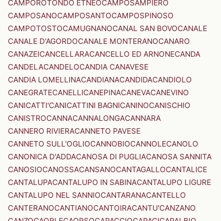
CAMPOROTONDO ETNEO
CAMPOSAMPIERO
CAMPOSANO
CAMPOSANTO
CAMPOSPINOSO
CAMPOTOSTO
CAMUGNANO
CANAL SAN BOVO
CANALE
CANALE D'AGORDO
CANALE MONTERANO
CANARO
CANAZEI
CANCELLARA
CANCELLO ED ARNONE
CANDA
CANDELA
CANDELO
CANDIA CANAVESE
CANDIA LOMELLINA
CANDIANA
CANDIDA
CANDIOLO
CANEGRATE
CANELLI
CANEPINA
CANEVA
CANEVINO
CANICATTI'
CANICATTINI BAGNI
CANINO
CANISCHIO
CANISTRO
CANNA
CANNALONGA
CANNARA
CANNERO RIVIERA
CANNETO PAVESE
CANNETO SULL'OGLIO
CANNOBIO
CANNOLE
CANOLO
CANONICA D'ADDA
CANOSA DI PUGLIA
CANOSA SANNITA
CANOSIO
CANOSSA
CANSANO
CANTAGALLO
CANTALICE
CANTALUPA
CANTALUPO IN SABINA
CANTALUPO LIGURE
CANTALUPO NEL SANNIO
CANTARANA
CANTELLO
CANTERANO
CANTIANO
CANTOIRA
CANTU'
CANZANO
CANZO
CAORLE
CAORSO
CAPACCIO
CAPACI
CAPALBIO