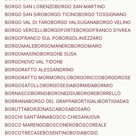
BORGO SAN LORENZO
BORGO SAN MARTINO
BORGO SAN SIRO
BORGO TICINO
BORGO TOSSIGNANO
BORGO VAL DI TARO
BORGO VALSUGANA
BORGO VELINO
BORGO VERCELLI
BORGOFORTE
BORGOFRANCO D'IVREA
BORGOFRANCO SUL PO
BORGOLAVEZZARO
BORGOMALE
BORGOMANERO
BORGOMARO
BORGOMASINO
BORGONE SUSA
BORGONOVO VAL TIDONE
BORGORATTO ALESSANDRINO
BORGORATTO MORMOROLO
BORGORICCO
BORGOROSE
BORGOSATOLLO
BORGOSESIA
BORMIDA
BORMIO
BORNASCO
BORNO
BORONEDDU
BORORE
BORRELLO
BORRIANA
BORSO DEL GRAPPA
BORTIGALI
BORTIGIADAS
BORUTTA
BORZONASCA
BOSA
BOSARO
BOSCHI SANT'ANNA
BOSCO CHIESANUOVA
BOSCO MARENGO
BOSCONERO
BOSCOREALE
BOSCOTRECASE
BOSENTINO
BOSIA
BOSIO