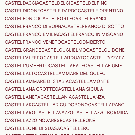
CASTELDACCIA
CASTELDELCI
CASTELDELFINO
CASTELDIDONE
CASTELFIDARDO
CASTELFIORENTINO
CASTELFONDO
CASTELFORTE
CASTELFRANCI
CASTELFRANCO DI SOPRA
CASTELFRANCO DI SOTTO
CASTELFRANCO EMILIA
CASTELFRANCO IN MISCANO
CASTELFRANCO VENETO
CASTELGOMBERTO
CASTELGRANDE
CASTELGUGLIELMO
CASTELGUIDONE
CASTELL'ALFERO
CASTELL'ARQUATO
CASTELL'AZZARA
CASTELL'UMBERTO
CASTELLABATE
CASTELLAFIUME
CASTELLALTO
CASTELLAMMARE DEL GOLFO
CASTELLAMMARE DI STABIA
CASTELLAMONTE
CASTELLANA GROTTE
CASTELLANA SICULA
CASTELLANETA
CASTELLANIA
CASTELLANZA
CASTELLAR
CASTELLAR GUIDOBONO
CASTELLARANO
CASTELLARO
CASTELLAVAZZO
CASTELLAZZO BORMIDA
CASTELLAZZO NOVARESE
CASTELLEONE
CASTELLEONE DI SUASA
CASTELLERO