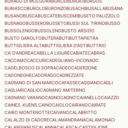
BURAGO DI MOLGORA
BURCEI
BURGIO
BURGOS
BURIASCO
BUROLO
BURONZO
BUSACHI
BUSALLA
BUSANA
BUSANO
BUSCA
BUSCATE
BUSCEMI
BUSETO PALIZZOLO
BUSNAGO
BUSSERO
BUSSETO
BUSSI SUL TIRINO
BUSSO
BUSSOLENGO
BUSSOLENO
BUSTO ARSIZIO
BUSTO GAROLFO
BUTERA
BUTI
BUTTAPIETRA
BUTTIGLIERA ALTA
BUTTIGLIERA D'ASTI
BUTTRIO
CA' D'ANDREA
CABELLA LIGURE
CABIATE
CABRAS
CACCAMO
CACCURI
CADEGLIANO-VICONAGO
CADELBOSCO DI SOPRA
CADEO
CADERZONE
CADONEGHE
CADORAGO
CADREZZATE
CAERANO DI SAN MARCO
CAFASSE
CAGGIANO
CAGLI
CAGLIARI
CAGLIO
CAGNANO AMITERNO
CAGNANO VARANO
CAGNO
CAGNO'
CAIANELLO
CAIAZZO
CAINES .KUENS.
CAINO
CAIOLO
CAIRANO
CAIRATE
CAIRO MONTENOTTE
CAIVANO
CALABRITTO
CALALZO DI CADORE
CALAMANDRANA
CALAMONACI
CALANGIANUS
CALANNA
CALASCA-CASTIGLIONE