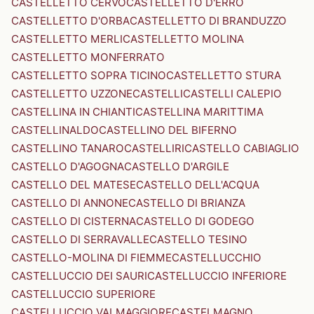
CASTELLETTO CERVO
CASTELLETTO D'ERRO
CASTELLETTO D'ORBA
CASTELLETTO DI BRANDUZZO
CASTELLETTO MERLI
CASTELLETTO MOLINA
CASTELLETTO MONFERRATO
CASTELLETTO SOPRA TICINO
CASTELLETTO STURA
CASTELLETTO UZZONE
CASTELLI
CASTELLI CALEPIO
CASTELLINA IN CHIANTI
CASTELLINA MARITTIMA
CASTELLINALDO
CASTELLINO DEL BIFERNO
CASTELLINO TANARO
CASTELLIRI
CASTELLO CABIAGLIO
CASTELLO D'AGOGNA
CASTELLO D'ARGILE
CASTELLO DEL MATESE
CASTELLO DELL'ACQUA
CASTELLO DI ANNONE
CASTELLO DI BRIANZA
CASTELLO DI CISTERNA
CASTELLO DI GODEGO
CASTELLO DI SERRAVALLE
CASTELLO TESINO
CASTELLO-MOLINA DI FIEMME
CASTELLUCCHIO
CASTELLUCCIO DEI SAURI
CASTELLUCCIO INFERIORE
CASTELLUCCIO SUPERIORE
CASTELLUCCIO VALMAGGIORE
CASTELMAGNO