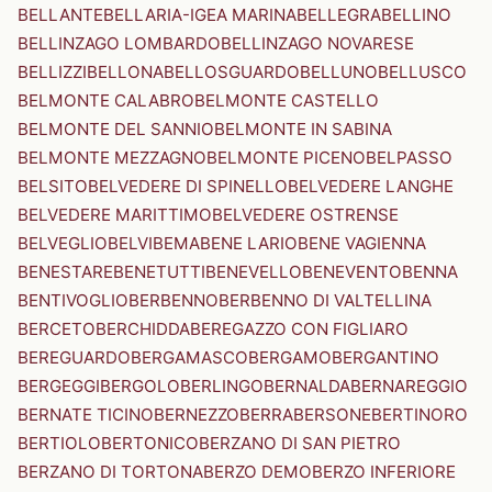
BELLANTE
BELLARIA-IGEA MARINA
BELLEGRA
BELLINO
BELLINZAGO LOMBARDO
BELLINZAGO NOVARESE
BELLIZZI
BELLONA
BELLOSGUARDO
BELLUNO
BELLUSCO
BELMONTE CALABRO
BELMONTE CASTELLO
BELMONTE DEL SANNIO
BELMONTE IN SABINA
BELMONTE MEZZAGNO
BELMONTE PICENO
BELPASSO
BELSITO
BELVEDERE DI SPINELLO
BELVEDERE LANGHE
BELVEDERE MARITTIMO
BELVEDERE OSTRENSE
BELVEGLIO
BELVI
BEMA
BENE LARIO
BENE VAGIENNA
BENESTARE
BENETUTTI
BENEVELLO
BENEVENTO
BENNA
BENTIVOGLIO
BERBENNO
BERBENNO DI VALTELLINA
BERCETO
BERCHIDDA
BEREGAZZO CON FIGLIARO
BEREGUARDO
BERGAMASCO
BERGAMO
BERGANTINO
BERGEGGI
BERGOLO
BERLINGO
BERNALDA
BERNAREGGIO
BERNATE TICINO
BERNEZZO
BERRA
BERSONE
BERTINORO
BERTIOLO
BERTONICO
BERZANO DI SAN PIETRO
BERZANO DI TORTONA
BERZO DEMO
BERZO INFERIORE