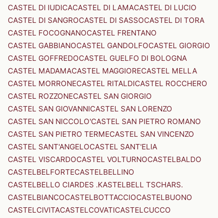
CASTEL DI IUDICA
CASTEL DI LAMA
CASTEL DI LUCIO
CASTEL DI SANGRO
CASTEL DI SASSO
CASTEL DI TORA
CASTEL FOCOGNANO
CASTEL FRENTANO
CASTEL GABBIANO
CASTEL GANDOLFO
CASTEL GIORGIO
CASTEL GOFFREDO
CASTEL GUELFO DI BOLOGNA
CASTEL MADAMA
CASTEL MAGGIORE
CASTEL MELLA
CASTEL MORRONE
CASTEL RITALDI
CASTEL ROCCHERO
CASTEL ROZZONE
CASTEL SAN GIORGIO
CASTEL SAN GIOVANNI
CASTEL SAN LORENZO
CASTEL SAN NICCOLO'
CASTEL SAN PIETRO ROMANO
CASTEL SAN PIETRO TERME
CASTEL SAN VINCENZO
CASTEL SANT'ANGELO
CASTEL SANT'ELIA
CASTEL VISCARDO
CASTEL VOLTURNO
CASTELBALDO
CASTELBELFORTE
CASTELBELLINO
CASTELBELLO CIARDES .KASTELBELL TSCHARS.
CASTELBIANCO
CASTELBOTTACCIO
CASTELBUONO
CASTELCIVITA
CASTELCOVATI
CASTELCUCCO