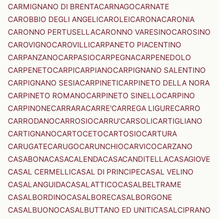
CARMIGNANO DI BRENTA
CARNAGO
CARNATE
CAROBBIO DEGLI ANGELI
CAROLEI
CARONA
CARONIA
CARONNO PERTUSELLA
CARONNO VARESINO
CAROSINO
CAROVIGNO
CAROVILLI
CARPANETO PIACENTINO
CARPANZANO
CARPASIO
CARPEGNA
CARPENEDOLO
CARPENETO
CARPI
CARPIANO
CARPIGNANO SALENTINO
CARPIGNANO SESIA
CARPINETI
CARPINETO DELLA NORA
CARPINETO ROMANO
CARPINETO SINELLO
CARPINO
CARPINONE
CARRARA
CARRE'
CARREGA LIGURE
CARRO
CARRODANO
CARROSIO
CARRU'
CARSOLI
CARTIGLIANO
CARTIGNANO
CARTOCETO
CARTOSIO
CARTURA
CARUGATE
CARUGO
CARUNCHIO
CARVICO
CARZANO
CASABONA
CASACALENDA
CASACANDITELLA
CASAGIOVE
CASAL CERMELLI
CASAL DI PRINCIPE
CASAL VELINO
CASALANGUIDA
CASALATTICO
CASALBELTRAME
CASALBORDINO
CASALBORE
CASALBORGONE
CASALBUONO
CASALBUTTANO ED UNITI
CASALCIPRANO