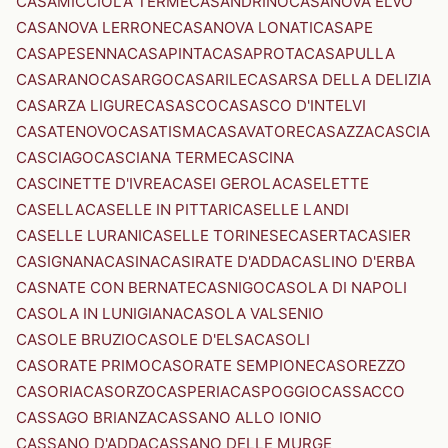
CASAMICCIOLA TERME
CASANDRINO
CASANOVA ELVO
CASANOVA LERRONE
CASANOVA LONATI
CASAPE
CASAPESENNA
CASAPINTA
CASAPROTA
CASAPULLA
CASARANO
CASARGO
CASARILE
CASARSA DELLA DELIZIA
CASARZA LIGURE
CASASCO
CASASCO D'INTELVI
CASATENOVO
CASATISMA
CASAVATORE
CASAZZA
CASCIA
CASCIAGO
CASCIANA TERME
CASCINA
CASCINETTE D'IVREA
CASEI GEROLA
CASELETTE
CASELLA
CASELLE IN PITTARI
CASELLE LANDI
CASELLE LURANI
CASELLE TORINESE
CASERTA
CASIER
CASIGNANA
CASINA
CASIRATE D'ADDA
CASLINO D'ERBA
CASNATE CON BERNATE
CASNIGO
CASOLA DI NAPOLI
CASOLA IN LUNIGIANA
CASOLA VALSENIO
CASOLE BRUZIO
CASOLE D'ELSA
CASOLI
CASORATE PRIMO
CASORATE SEMPIONE
CASOREZZO
CASORIA
CASORZO
CASPERIA
CASPOGGIO
CASSACCO
CASSAGO BRIANZA
CASSANO ALLO IONIO
CASSANO D'ADDA
CASSANO DELLE MURGE