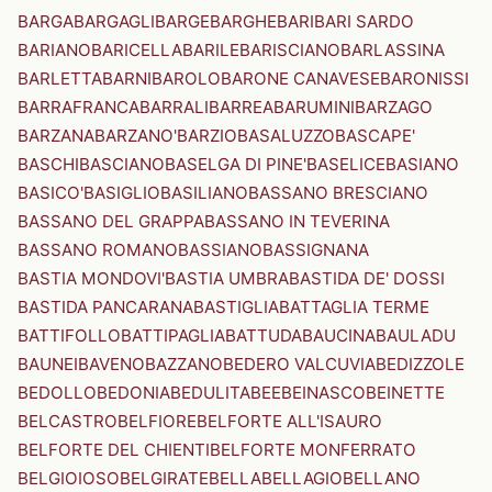
BARGA
BARGAGLI
BARGE
BARGHE
BARI
BARI SARDO
BARIANO
BARICELLA
BARILE
BARISCIANO
BARLASSINA
BARLETTA
BARNI
BAROLO
BARONE CANAVESE
BARONISSI
BARRAFRANCA
BARRALI
BARREA
BARUMINI
BARZAGO
BARZANA
BARZANO'
BARZIO
BASALUZZO
BASCAPE'
BASCHI
BASCIANO
BASELGA DI PINE'
BASELICE
BASIANO
BASICO'
BASIGLIO
BASILIANO
BASSANO BRESCIANO
BASSANO DEL GRAPPA
BASSANO IN TEVERINA
BASSANO ROMANO
BASSIANO
BASSIGNANA
BASTIA MONDOVI'
BASTIA UMBRA
BASTIDA DE' DOSSI
BASTIDA PANCARANA
BASTIGLIA
BATTAGLIA TERME
BATTIFOLLO
BATTIPAGLIA
BATTUDA
BAUCINA
BAULADU
BAUNEI
BAVENO
BAZZANO
BEDERO VALCUVIA
BEDIZZOLE
BEDOLLO
BEDONIA
BEDULITA
BEE
BEINASCO
BEINETTE
BELCASTRO
BELFIORE
BELFORTE ALL'ISAURO
BELFORTE DEL CHIENTI
BELFORTE MONFERRATO
BELGIOIOSO
BELGIRATE
BELLA
BELLAGIO
BELLANO