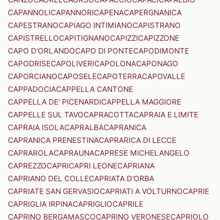
CAPANNOLI
CAPANNORI
CAPENA
CAPERGNANICA
CAPESTRANO
CAPIAGO INTIMIANO
CAPISTRANO
CAPISTRELLO
CAPITIGNANO
CAPIZZI
CAPIZZONE
CAPO D'ORLANDO
CAPO DI PONTE
CAPODIMONTE
CAPODRISE
CAPOLIVERI
CAPOLONA
CAPONAGO
CAPORCIANO
CAPOSELE
CAPOTERRA
CAPOVALLE
CAPPADOCIA
CAPPELLA CANTONE
CAPPELLA DE' PICENARDI
CAPPELLA MAGGIORE
CAPPELLE SUL TAVO
CAPRACOTTA
CAPRAIA E LIMITE
CAPRAIA ISOLA
CAPRALBA
CAPRANICA
CAPRANICA PRENESTINA
CAPRARICA DI LECCE
CAPRAROLA
CAPRAUNA
CAPRESE MICHELANGELO
CAPREZZO
CAPRI
CAPRI LEONE
CAPRIANA
CAPRIANO DEL COLLE
CAPRIATA D'ORBA
CAPRIATE SAN GERVASIO
CAPRIATI A VOLTURNO
CAPRIE
CAPRIGLIA IRPINA
CAPRIGLIO
CAPRILE
CAPRINO BERGAMASCO
CAPRINO VERONESE
CAPRIOLO