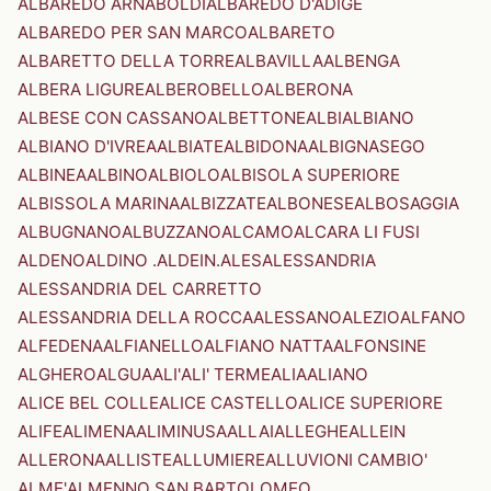
ALBAREDO ARNABOLDI
ALBAREDO D'ADIGE
ALBAREDO PER SAN MARCO
ALBARETO
ALBARETTO DELLA TORRE
ALBAVILLA
ALBENGA
ALBERA LIGURE
ALBEROBELLO
ALBERONA
ALBESE CON CASSANO
ALBETTONE
ALBI
ALBIANO
ALBIANO D'IVREA
ALBIATE
ALBIDONA
ALBIGNASEGO
ALBINEA
ALBINO
ALBIOLO
ALBISOLA SUPERIORE
ALBISSOLA MARINA
ALBIZZATE
ALBONESE
ALBOSAGGIA
ALBUGNANO
ALBUZZANO
ALCAMO
ALCARA LI FUSI
ALDENO
ALDINO .ALDEIN.
ALES
ALESSANDRIA
ALESSANDRIA DEL CARRETTO
ALESSANDRIA DELLA ROCCA
ALESSANO
ALEZIO
ALFANO
ALFEDENA
ALFIANELLO
ALFIANO NATTA
ALFONSINE
ALGHERO
ALGUA
ALI'
ALI' TERME
ALIA
ALIANO
ALICE BEL COLLE
ALICE CASTELLO
ALICE SUPERIORE
ALIFE
ALIMENA
ALIMINUSA
ALLAI
ALLEGHE
ALLEIN
ALLERONA
ALLISTE
ALLUMIERE
ALLUVIONI CAMBIO'
ALME'
ALMENNO SAN BARTOLOMEO