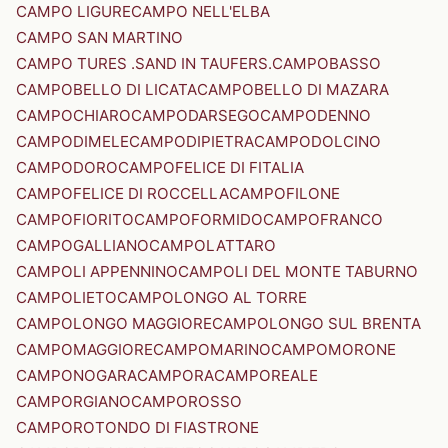
CAMPO LIGURE
CAMPO NELL'ELBA
CAMPO SAN MARTINO
CAMPO TURES .SAND IN TAUFERS.
CAMPOBASSO
CAMPOBELLO DI LICATA
CAMPOBELLO DI MAZARA
CAMPOCHIARO
CAMPODARSEGO
CAMPODENNO
CAMPODIMELE
CAMPODIPIETRA
CAMPODOLCINO
CAMPODORO
CAMPOFELICE DI FITALIA
CAMPOFELICE DI ROCCELLA
CAMPOFILONE
CAMPOFIORITO
CAMPOFORMIDO
CAMPOFRANCO
CAMPOGALLIANO
CAMPOLATTARO
CAMPOLI APPENNINO
CAMPOLI DEL MONTE TABURNO
CAMPOLIETO
CAMPOLONGO AL TORRE
CAMPOLONGO MAGGIORE
CAMPOLONGO SUL BRENTA
CAMPOMAGGIORE
CAMPOMARINO
CAMPOMORONE
CAMPONOGARA
CAMPORA
CAMPOREALE
CAMPORGIANO
CAMPOROSSO
CAMPOROTONDO DI FIASTRONE