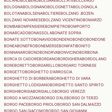
BOLANO
BOLBENO
BOLGARE
BOLLATE
BOLLENGO
BOLOGNA
BOLOGNANO
BOLOGNETTA
BOLOGNOLA
BOLOTANA
BOLSENA
BOLTIERE
BOLZANO .BOZEN.
BOLZANO NOVARESE
BOLZANO VICENTINO
BOMARZO
BOMBA
BOMPENSIERE
BOMPIETRO
BOMPORTO
BONARCADO
BONASSOLA
BONATE SOPRA
BONATE SOTTO
BONAVIGO
BONDENO
BONDO
BONDONE
BONEA
BONEFRO
BONEMERSE
BONIFATI
BONITO
BONNANARO
BONO
BONORVA
BONVICINO
BORBONA
BORCA DI CADORE
BORDANO
BORDIGHERA
BORDOLANO
BORE
BORETTO
BORGARELLO
BORGARO TORINESE
BORGETTO
BORGHETTO D'ARROSCIA
BORGHETTO DI BORBERA
BORGHETTO DI VARA
BORGHETTO LODIGIANO
BORGHETTO SANTO SPIRITO
BORGHI
BORGIA
BORGIALLO
BORGIO VEREZZI
BORGO A MOZZANO
BORGO D'ALE
BORGO DI TERZO
BORGO PACE
BORGO PRIOLO
BORGO SAN DALMAZZO
BORGO SAN GIACOMO
BORGO SAN GIOVANNI