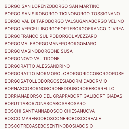
BORGO SAN LORENZO
BORGO SAN MARTINO
BORGO SAN SIRO
BORGO TICINO
BORGO TOSSIGNANO
BORGO VAL DI TARO
BORGO VALSUGANA
BORGO VELINO
BORGO VERCELLI
BORGOFORTE
BORGOFRANCO D'IVREA
BORGOFRANCO SUL PO
BORGOLAVEZZARO
BORGOMALE
BORGOMANERO
BORGOMARO
BORGOMASINO
BORGONE SUSA
BORGONOVO VAL TIDONE
BORGORATTO ALESSANDRINO
BORGORATTO MORMOROLO
BORGORICCO
BORGOROSE
BORGOSATOLLO
BORGOSESIA
BORMIDA
BORMIO
BORNASCO
BORNO
BORONEDDU
BORORE
BORRELLO
BORRIANA
BORSO DEL GRAPPA
BORTIGALI
BORTIGIADAS
BORUTTA
BORZONASCA
BOSA
BOSARO
BOSCHI SANT'ANNA
BOSCO CHIESANUOVA
BOSCO MARENGO
BOSCONERO
BOSCOREALE
BOSCOTRECASE
BOSENTINO
BOSIA
BOSIO