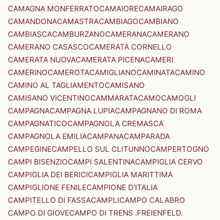
CAMAGNA MONFERRATO
CAMAIORE
CAMAIRAGO
CAMANDONA
CAMASTRA
CAMBIAGO
CAMBIANO
CAMBIASCA
CAMBURZANO
CAMERANA
CAMERANO
CAMERANO CASASCO
CAMERATA CORNELLO
CAMERATA NUOVA
CAMERATA PICENA
CAMERI
CAMERINO
CAMEROTA
CAMIGLIANO
CAMINATA
CAMINO
CAMINO AL TAGLIAMENTO
CAMISANO
CAMISANO VICENTINO
CAMMARATA
CAMO
CAMOGLI
CAMPAGNA
CAMPAGNA LUPIA
CAMPAGNANO DI ROMA
CAMPAGNATICO
CAMPAGNOLA CREMASCA
CAMPAGNOLA EMILIA
CAMPANA
CAMPARADA
CAMPEGINE
CAMPELLO SUL CLITUNNO
CAMPERTOGNO
CAMPI BISENZIO
CAMPI SALENTINA
CAMPIGLIA CERVO
CAMPIGLIA DEI BERICI
CAMPIGLIA MARITTIMA
CAMPIGLIONE FENILE
CAMPIONE D'ITALIA
CAMPITELLO DI FASSA
CAMPLI
CAMPO CALABRO
CAMPO DI GIOVE
CAMPO DI TRENS .FREIENFELD.