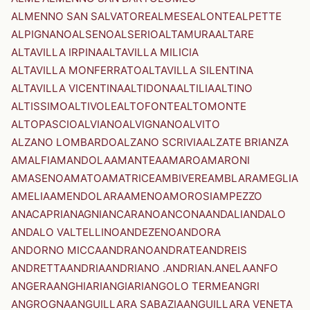
ALMENNO SAN SALVATORE
ALMESE
ALONTE
ALPETTE
ALPIGNANO
ALSENO
ALSERIO
ALTAMURA
ALTARE
ALTAVILLA IRPINA
ALTAVILLA MILICIA
ALTAVILLA MONFERRATO
ALTAVILLA SILENTINA
ALTAVILLA VICENTINA
ALTIDONA
ALTILIA
ALTINO
ALTISSIMO
ALTIVOLE
ALTOFONTE
ALTOMONTE
ALTOPASCIO
ALVIANO
ALVIGNANO
ALVITO
ALZANO LOMBARDO
ALZANO SCRIVIA
ALZATE BRIANZA
AMALFI
AMANDOLA
AMANTEA
AMARO
AMARONI
AMASENO
AMATO
AMATRICE
AMBIVERE
AMBLAR
AMEGLIA
AMELIA
AMENDOLARA
AMENO
AMOROSI
AMPEZZO
ANACAPRI
ANAGNI
ANCARANO
ANCONA
ANDALI
ANDALO
ANDALO VALTELLINO
ANDEZENO
ANDORA
ANDORNO MICCA
ANDRANO
ANDRATE
ANDREIS
ANDRETTA
ANDRIA
ANDRIANO .ANDRIAN.
ANELA
ANFO
ANGERA
ANGHIARI
ANGIARI
ANGOLO TERME
ANGRI
ANGROGNA
ANGUILLARA SABAZIA
ANGUILLARA VENETA