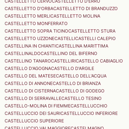
CASTELLETTO CERVO
CASTELLETTO D'ERRO
CASTELLETTO D'ORBA
CASTELLETTO DI BRANDUZZO
CASTELLETTO MERLI
CASTELLETTO MOLINA
CASTELLETTO MONFERRATO
CASTELLETTO SOPRA TICINO
CASTELLETTO STURA
CASTELLETTO UZZONE
CASTELLI
CASTELLI CALEPIO
CASTELLINA IN CHIANTI
CASTELLINA MARITTIMA
CASTELLINALDO
CASTELLINO DEL BIFERNO
CASTELLINO TANARO
CASTELLIRI
CASTELLO CABIAGLIO
CASTELLO D'AGOGNA
CASTELLO D'ARGILE
CASTELLO DEL MATESE
CASTELLO DELL'ACQUA
CASTELLO DI ANNONE
CASTELLO DI BRIANZA
CASTELLO DI CISTERNA
CASTELLO DI GODEGO
CASTELLO DI SERRAVALLE
CASTELLO TESINO
CASTELLO-MOLINA DI FIEMME
CASTELLUCCHIO
CASTELLUCCIO DEI SAURI
CASTELLUCCIO INFERIORE
CASTELLUCCIO SUPERIORE
CASTELLUCCIO VALMAGGIORE
CASTELMAGNO