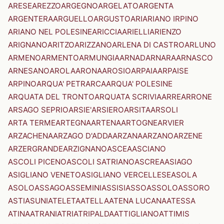
ARESE
AREZZO
ARGEGNO
ARGELATO
ARGENTA
ARGENTERA
ARGUELLO
ARGUSTO
ARI
ARIANO IRPINO
ARIANO NEL POLESINE
ARICCIA
ARIELLI
ARIENZO
ARIGNANO
ARITZO
ARIZZANO
ARLENA DI CASTRO
ARLUNO
ARMENO
ARMENTO
ARMUNGIA
ARNAD
ARNARA
ARNASCO
ARNESANO
AROLA
ARONA
AROSIO
ARPAIA
ARPAISE
ARPINO
ARQUA' PETRARCA
ARQUA' POLESINE
ARQUATA DEL TRONTO
ARQUATA SCRIVIA
ARRE
ARRONE
ARSAGO SEPRIO
ARSIE'
ARSIERO
ARSITA
ARSOLI
ARTA TERME
ARTEGNA
ARTENA
ARTOGNE
ARVIER
ARZACHENA
ARZAGO D'ADDA
ARZANA
ARZANO
ARZENE
ARZERGRANDE
ARZIGNANO
ASCEA
ASCIANO
ASCOLI PICENO
ASCOLI SATRIANO
ASCREA
ASIAGO
ASIGLIANO VENETO
ASIGLIANO VERCELLESE
ASOLA
ASOLO
ASSAGO
ASSEMINI
ASSISI
ASSO
ASSOLO
ASSORO
ASTI
ASUNI
ATELETA
ATELLA
ATENA LUCANA
ATESSA
ATINA
ATRANI
ATRI
ATRIPALDA
ATTIGLIANO
ATTIMIS