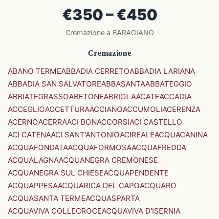
€350 – €450
Cremazione a BARAGIANO
Cremazione
ABANO TERME
ABBADIA CERRETO
ABBADIA LARIANA
ABBADIA SAN SALVATORE
ABBASANTA
ABBATEGGIO
ABBIATEGRASSO
ABETONE
ABRIOLA
ACATE
ACCADIA
ACCEGLIO
ACCETTURA
ACCIANO
ACCUMOLI
ACERENZA
ACERNO
ACERRA
ACI BONACCORSI
ACI CASTELLO
ACI CATENA
ACI SANT'ANTONIO
ACIREALE
ACQUACANINA
ACQUAFONDATA
ACQUAFORMOSA
ACQUAFREDDA
ACQUALAGNA
ACQUANEGRA CREMONESE
ACQUANEGRA SUL CHIESE
ACQUAPENDENTE
ACQUAPPESA
ACQUARICA DEL CAPO
ACQUARO
ACQUASANTA TERME
ACQUASPARTA
ACQUAVIVA COLLECROCE
ACQUAVIVA D'ISERNIA