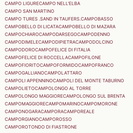
CAMPO LIGURE
CAMPO NELL'ELBA
CAMPO SAN MARTINO
CAMPO TURES .SAND IN TAUFERS.
CAMPOBASSO
CAMPOBELLO DI LICATA
CAMPOBELLO DI MAZARA
CAMPOCHIARO
CAMPODARSEGO
CAMPODENNO
CAMPODIMELE
CAMPODIPIETRA
CAMPODOLCINO
CAMPODORO
CAMPOFELICE DI FITALIA
CAMPOFELICE DI ROCCELLA
CAMPOFILONE
CAMPOFIORITO
CAMPOFORMIDO
CAMPOFRANCO
CAMPOGALLIANO
CAMPOLATTARO
CAMPOLI APPENNINO
CAMPOLI DEL MONTE TABURNO
CAMPOLIETO
CAMPOLONGO AL TORRE
CAMPOLONGO MAGGIORE
CAMPOLONGO SUL BRENTA
CAMPOMAGGIORE
CAMPOMARINO
CAMPOMORONE
CAMPONOGARA
CAMPORA
CAMPOREALE
CAMPORGIANO
CAMPOROSSO
CAMPOROTONDO DI FIASTRONE