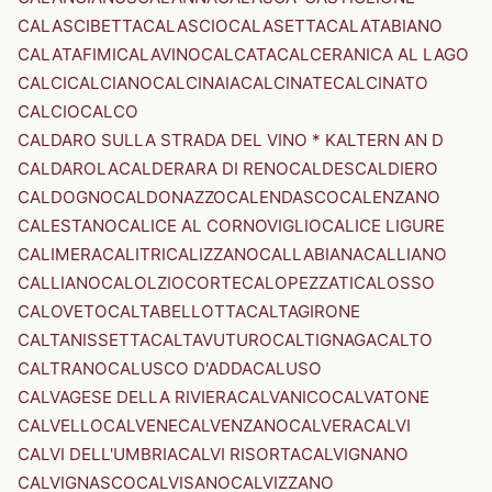
CALASCIBETTA
CALASCIO
CALASETTA
CALATABIANO
CALATAFIMI
CALAVINO
CALCATA
CALCERANICA AL LAGO
CALCI
CALCIANO
CALCINAIA
CALCINATE
CALCINATO
CALCIO
CALCO
CALDARO SULLA STRADA DEL VINO * KALTERN AN D
CALDAROLA
CALDERARA DI RENO
CALDES
CALDIERO
CALDOGNO
CALDONAZZO
CALENDASCO
CALENZANO
CALESTANO
CALICE AL CORNOVIGLIO
CALICE LIGURE
CALIMERA
CALITRI
CALIZZANO
CALLABIANA
CALLIANO
CALLIANO
CALOLZIOCORTE
CALOPEZZATI
CALOSSO
CALOVETO
CALTABELLOTTA
CALTAGIRONE
CALTANISSETTA
CALTAVUTURO
CALTIGNAGA
CALTO
CALTRANO
CALUSCO D'ADDA
CALUSO
CALVAGESE DELLA RIVIERA
CALVANICO
CALVATONE
CALVELLO
CALVENE
CALVENZANO
CALVERA
CALVI
CALVI DELL'UMBRIA
CALVI RISORTA
CALVIGNANO
CALVIGNASCO
CALVISANO
CALVIZZANO