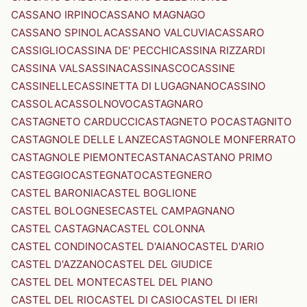
CASSANO IRPINO
CASSANO MAGNAGO
CASSANO SPINOLA
CASSANO VALCUVIA
CASSARO
CASSIGLIO
CASSINA DE' PECCHI
CASSINA RIZZARDI
CASSINA VALSASSINA
CASSINASCO
CASSINE
CASSINELLE
CASSINETTA DI LUGAGNANO
CASSINO
CASSOLA
CASSOLNOVO
CASTAGNARO
CASTAGNETO CARDUCCI
CASTAGNETO PO
CASTAGNITO
CASTAGNOLE DELLE LANZE
CASTAGNOLE MONFERRATO
CASTAGNOLE PIEMONTE
CASTANA
CASTANO PRIMO
CASTEGGIO
CASTEGNATO
CASTEGNERO
CASTEL BARONIA
CASTEL BOGLIONE
CASTEL BOLOGNESE
CASTEL CAMPAGNANO
CASTEL CASTAGNA
CASTEL COLONNA
CASTEL CONDINO
CASTEL D'AIANO
CASTEL D'ARIO
CASTEL D'AZZANO
CASTEL DEL GIUDICE
CASTEL DEL MONTE
CASTEL DEL PIANO
CASTEL DEL RIO
CASTEL DI CASIO
CASTEL DI IERI