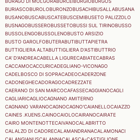
BURAGO DI MOLGORA
BURCEI
BURGIO
BURGOS
BURIASCO
BUROLO
BURONZO
BUSACHI
BUSALLA
BUSANA
BUSANO
BUSCA
BUSCATE
BUSCEMI
BUSETO PALIZZOLO
BUSNAGO
BUSSERO
BUSSETO
BUSSI SUL TIRINO
BUSSO
BUSSOLENGO
BUSSOLENO
BUSTO ARSIZIO
BUSTO GAROLFO
BUTERA
BUTI
BUTTAPIETRA
BUTTIGLIERA ALTA
BUTTIGLIERA D'ASTI
BUTTRIO
CA' D'ANDREA
CABELLA LIGURE
CABIATE
CABRAS
CACCAMO
CACCURI
CADEGLIANO-VICONAGO
CADELBOSCO DI SOPRA
CADEO
CADERZONE
CADONEGHE
CADORAGO
CADREZZATE
CAERANO DI SAN MARCO
CAFASSE
CAGGIANO
CAGLI
CAGLIARI
CAGLIO
CAGNANO AMITERNO
CAGNANO VARANO
CAGNO
CAGNO'
CAIANELLO
CAIAZZO
CAINES .KUENS.
CAINO
CAIOLO
CAIRANO
CAIRATE
CAIRO MONTENOTTE
CAIVANO
CALABRITTO
CALALZO DI CADORE
CALAMANDRANA
CALAMONACI
CALANGIANUS
CALANNA
CALASCA-CASTIGLIONE