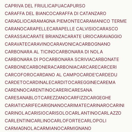
CAPRIVA DEL FRIULI
CAPUA
CAPURSO
CARAFFA DEL BIANCO
CARAFFA DI CATANZARO
CARAGLIO
CARAMAGNA PIEMONTE
CARAMANICO TERME
CARANO
CARAPELLE
CARAPELLE CALVISIO
CARASCO
CARASSAI
CARATE BRIANZA
CARATE URIO
CARAVAGGIO
CARAVATE
CARAVINO
CARAVONICA
CARBOGNANO
CARBONARA AL TICINO
CARBONARA DI NOLA
CARBONARA DI PO
CARBONARA SCRIVIA
CARBONATE
CARBONE
CARBONERA
CARBONIA
CARCARE
CARCERI
CARCOFORO
CARDANO AL CAMPO
CARDE'
CARDEDU
CARDETO
CARDINALE
CARDITO
CAREGGINE
CAREMA
CARENNO
CARENTINO
CARERI
CARESANA
CARESANABLOT
CAREZZANO
CARFIZZI
CARGEGHE
CARIATI
CARIFE
CARIGNANO
CARIMATE
CARINARO
CARINI
CARINOLA
CARISIO
CARISOLO
CARLANTINO
CARLAZZO
CARLENTINI
CARLINO
CARLOFORTE
CARLOPOLI
CARMAGNOLA
CARMIANO
CARMIGNANO