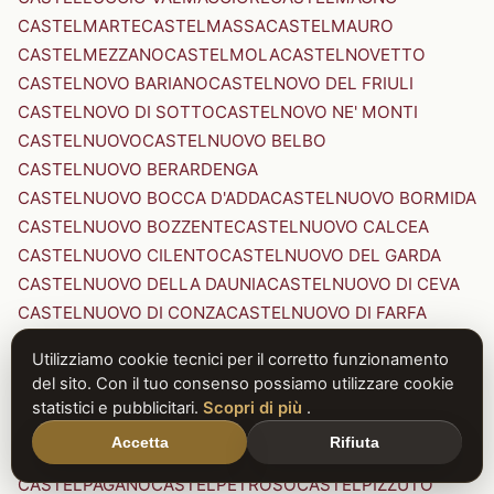
CASTELMARTE
CASTELMASSA
CASTELMAURO
CASTELMEZZANO
CASTELMOLA
CASTELNOVETTO
CASTELNOVO BARIANO
CASTELNOVO DEL FRIULI
CASTELNOVO DI SOTTO
CASTELNOVO NE' MONTI
CASTELNUOVO
CASTELNUOVO BELBO
CASTELNUOVO BERARDENGA
CASTELNUOVO BOCCA D'ADDA
CASTELNUOVO BORMIDA
CASTELNUOVO BOZZENTE
CASTELNUOVO CALCEA
CASTELNUOVO CILENTO
CASTELNUOVO DEL GARDA
CASTELNUOVO DELLA DAUNIA
CASTELNUOVO DI CEVA
CASTELNUOVO DI CONZA
CASTELNUOVO DI FARFA
CASTELNUOVO DI GARFAGNANA
Utilizziamo cookie tecnici per il corretto funzionamento
CASTELNUOVO DI PORTO
CASTELNUOVO DON BOSCO
del sito. Con il tuo consenso possiamo utilizzare cookie
CASTELNUOVO MAGRA
CASTELNUOVO NIGRA
statistici e pubblicitari.
Scopri di più
.
CASTELNUOVO PARANO
CASTELNUOVO RANGONE
Accetta
Rifiuta
CASTELNUOVO SCRIVIA
CASTELNUOVO VAL DI CECINA
CASTELPAGANO
CASTELPETROSO
CASTELPIZZUTO