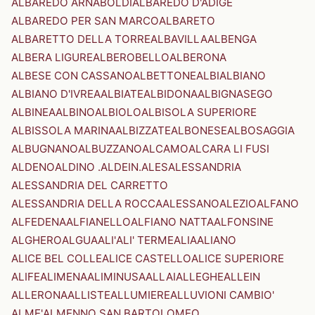
ALBAREDO ARNABOLDI
ALBAREDO D'ADIGE
ALBAREDO PER SAN MARCO
ALBARETO
ALBARETTO DELLA TORRE
ALBAVILLA
ALBENGA
ALBERA LIGURE
ALBEROBELLO
ALBERONA
ALBESE CON CASSANO
ALBETTONE
ALBI
ALBIANO
ALBIANO D'IVREA
ALBIATE
ALBIDONA
ALBIGNASEGO
ALBINEA
ALBINO
ALBIOLO
ALBISOLA SUPERIORE
ALBISSOLA MARINA
ALBIZZATE
ALBONESE
ALBOSAGGIA
ALBUGNANO
ALBUZZANO
ALCAMO
ALCARA LI FUSI
ALDENO
ALDINO .ALDEIN.
ALES
ALESSANDRIA
ALESSANDRIA DEL CARRETTO
ALESSANDRIA DELLA ROCCA
ALESSANO
ALEZIO
ALFANO
ALFEDENA
ALFIANELLO
ALFIANO NATTA
ALFONSINE
ALGHERO
ALGUA
ALI'
ALI' TERME
ALIA
ALIANO
ALICE BEL COLLE
ALICE CASTELLO
ALICE SUPERIORE
ALIFE
ALIMENA
ALIMINUSA
ALLAI
ALLEGHE
ALLEIN
ALLERONA
ALLISTE
ALLUMIERE
ALLUVIONI CAMBIO'
ALME'
ALMENNO SAN BARTOLOMEO