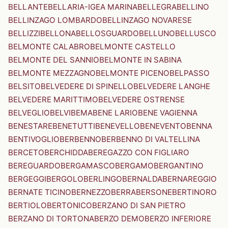
BELLANTE
BELLARIA-IGEA MARINA
BELLEGRA
BELLINO
BELLINZAGO LOMBARDO
BELLINZAGO NOVARESE
BELLIZZI
BELLONA
BELLOSGUARDO
BELLUNO
BELLUSCO
BELMONTE CALABRO
BELMONTE CASTELLO
BELMONTE DEL SANNIO
BELMONTE IN SABINA
BELMONTE MEZZAGNO
BELMONTE PICENO
BELPASSO
BELSITO
BELVEDERE DI SPINELLO
BELVEDERE LANGHE
BELVEDERE MARITTIMO
BELVEDERE OSTRENSE
BELVEGLIO
BELVI
BEMA
BENE LARIO
BENE VAGIENNA
BENESTARE
BENETUTTI
BENEVELLO
BENEVENTO
BENNA
BENTIVOGLIO
BERBENNO
BERBENNO DI VALTELLINA
BERCETO
BERCHIDDA
BEREGAZZO CON FIGLIARO
BEREGUARDO
BERGAMASCO
BERGAMO
BERGANTINO
BERGEGGI
BERGOLO
BERLINGO
BERNALDA
BERNAREGGIO
BERNATE TICINO
BERNEZZO
BERRA
BERSONE
BERTINORO
BERTIOLO
BERTONICO
BERZANO DI SAN PIETRO
BERZANO DI TORTONA
BERZO DEMO
BERZO INFERIORE