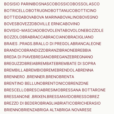
BOSISIO PARINI
BOSNASCO
BOSSICO
BOSSOLASCO
BOTRICELLO
BOTRUGNO
BOTTANUCO
BOTTICINO
BOTTIDDA
BOVA
BOVA MARINA
BOVALINO
BOVEGNO
BOVES
BOVEZZO
BOVILLE ERNICA
BOVINO
BOVISIO-MASCIAGO
BOVOLENTA
BOVOLONE
BOZZOLE
BOZZOLO
BRA
BRACCA
BRACCIANO
BRACIGLIANO
BRAIES .PRAGS.
BRALLO DI PREGOLA
BRANCALEONE
BRANDICO
BRANDIZZO
BRANZI
BRAONE
BREBBIA
BREDA DI PIAVE
BREGANO
BREGANZE
BREGNANO
BREGUZZO
BREIA
BREMBATE
BREMBATE DI SOPRA
BREMBILLA
BREMBIO
BREME
BRENDOLA
BRENNA
BRENNERO .BRENNER.
BRENO
BRENTA
BRENTINO BELLUNO
BRENTONICO
BRENZONE
BRESCELLO
BRESCIA
BRESIMO
BRESSANA BOTTARONE
BRESSANONE .BRIXEN.
BRESSANVIDO
BRESSO
BREZ
BREZZO DI BEDERO
BRIAGLIA
BRIATICO
BRICHERASIO
BRIENNO
BRIENZA
BRIGA ALTA
BRIGA NOVARESE