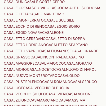
CASALDUNI
CASALE CORTE CERRO
CASALE CREMASCO-VIDOLASCO
CASALE DI SCODOSIA
CASALE LITTA
CASALE MARITTIMO
CASALE MONFERRATO
CASALE SUL SILE
CASALECCHIO DI RENO
CASALEGGIO BOIRO
CASALEGGIO NOVARA
CASALEONE
CASALETTO CEREDANO
CASALETTO DI SOPRA
CASALETTO LODIGIANO
CASALETTO SPARTANO
CASALETTO VAPRIO
CASALFIUMANESE
CASALGRANDE
CASALGRASSO
CASALINCONTRADA
CASALINO
CASALMAGGIORE
CASALMAIOCCO
CASALMORANO
CASALMORO
CASALNOCETO
CASALNUOVO DI NAPOLI
CASALNUOVO MONTEROTARO
CASALOLDO
CASALPUSTERLENGO
CASALROMANO
CASALSERUGO
CASALUCE
CASALVECCHIO DI PUGLIA
CASALVECCHIO SICULO
CASALVIERI
CASALVOLONE
CASALZUIGNO
CASAMARCIANO
CASAMASSIMA