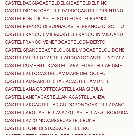
CASTELDACCIA
CASTELDELCI
CASTELDELFINO
CASTELDIDONE
CASTELFIDARDO
CASTELFIORENTINO
CASTELFONDO
CASTELFORTE
CASTELFRANCI
CASTELFRANCO DI SOPRA
CASTELFRANCO DI SOTTO
CASTELFRANCO EMILIA
CASTELFRANCO IN MISCANO
CASTELFRANCO VENETO
CASTELGOMBERTO
CASTELGRANDE
CASTELGUGLIELMO
CASTELGUIDONE
CASTELL'ALFERO
CASTELL'ARQUATO
CASTELL'AZZARA
CASTELL'UMBERTO
CASTELLABATE
CASTELLAFIUME
CASTELLALTO
CASTELLAMMARE DEL GOLFO
CASTELLAMMARE DI STABIA
CASTELLAMONTE
CASTELLANA GROTTE
CASTELLANA SICULA
CASTELLANETA
CASTELLANIA
CASTELLANZA
CASTELLAR
CASTELLAR GUIDOBONO
CASTELLARANO
CASTELLARO
CASTELLAVAZZO
CASTELLAZZO BORMIDA
CASTELLAZZO NOVARESE
CASTELLEONE
CASTELLEONE DI SUASA
CASTELLERO