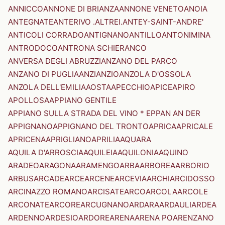
ANNICCO
ANNONE DI BRIANZA
ANNONE VENETO
ANOIA
ANTEGNATE
ANTERIVO .ALTREI.
ANTEY-SAINT-ANDRE'
ANTICOLI CORRADO
ANTIGNANO
ANTILLO
ANTONIMINA
ANTRODOCO
ANTRONA SCHIERANCO
ANVERSA DEGLI ABRUZZI
ANZANO DEL PARCO
ANZANO DI PUGLIA
ANZI
ANZIO
ANZOLA D'OSSOLA
ANZOLA DELL'EMILIA
AOSTA
APECCHIO
APICE
APIRO
APOLLOSA
APPIANO GENTILE
APPIANO SULLA STRADA DEL VINO * EPPAN AN DER
APPIGNANO
APPIGNANO DEL TRONTO
APRICA
APRICALE
APRICENA
APRIGLIANO
APRILIA
AQUARA
AQUILA D'ARROSCIA
AQUILEIA
AQUILONIA
AQUINO
ARADEO
ARAGONA
ARAMENGO
ARBA
ARBOREA
ARBORIO
ARBUS
ARCADE
ARCE
ARCENE
ARCEVIA
ARCHI
ARCIDOSSO
ARCINAZZO ROMANO
ARCISATE
ARCO
ARCOLA
ARCOLE
ARCONATE
ARCORE
ARCUGNANO
ARDARA
ARDAULI
ARDEA
ARDENNO
ARDESIO
ARDORE
ARENA
ARENA PO
ARENZANO