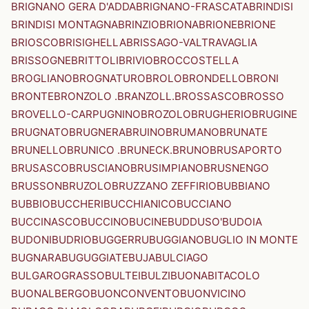
BRIGNANO GERA D'ADDA
BRIGNANO-FRASCATA
BRINDISI
BRINDISI MONTAGNA
BRINZIO
BRIONA
BRIONE
BRIONE
BRIOSCO
BRISIGHELLA
BRISSAGO-VALTRAVAGLIA
BRISSOGNE
BRITTOLI
BRIVIO
BROCCOSTELLA
BROGLIANO
BROGNATURO
BROLO
BRONDELLO
BRONI
BRONTE
BRONZOLO .BRANZOLL.
BROSSASCO
BROSSO
BROVELLO-CARPUGNINO
BROZOLO
BRUGHERIO
BRUGINE
BRUGNATO
BRUGNERA
BRUINO
BRUMANO
BRUNATE
BRUNELLO
BRUNICO .BRUNECK.
BRUNO
BRUSAPORTO
BRUSASCO
BRUSCIANO
BRUSIMPIANO
BRUSNENGO
BRUSSON
BRUZOLO
BRUZZANO ZEFFIRIO
BUBBIANO
BUBBIO
BUCCHERI
BUCCHIANICO
BUCCIANO
BUCCINASCO
BUCCINO
BUCINE
BUDDUSO'
BUDOIA
BUDONI
BUDRIO
BUGGERRU
BUGGIANO
BUGLIO IN MONTE
BUGNARA
BUGUGGIATE
BUJA
BULCIAGO
BULGAROGRASSO
BULTEI
BULZI
BUONABITACOLO
BUONALBERGO
BUONCONVENTO
BUONVICINO