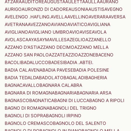
ATZARA
AUDITORE
AUGUSTA
AULETTA
AULLA
AURANO
AURIGO
AURONZO DI CADORE
AUSONIA
AUSTIS
AVEGNO
AVELENGO .HAFLING.
AVELLA
AVELLINO
AVERARA
AVERSA
AVETRANA
AVEZZANO
AVIANO
AVIATICO
AVIGLIANA
AVIGLIANO
AVIGLIANO UMBRO
AVIO
AVISE
AVOLA
AVOLASCA
AYAS
AYMAVILLES
AZEGLIO
AZZANELLO
AZZANO D'ASTI
AZZANO DECIMO
AZZANO MELLA
AZZANO SAN PAOLO
AZZATE
AZZIO
AZZONE
BACENO
BACOLI
BADALUCCO
BADESI
BADIA .ABTEI.
BADIA CALAVENA
BADIA PAVESE
BADIA POLESINE
BADIA TEDALDA
BADOLATO
BAGALADI
BAGHERIA
BAGNACAVALLO
BAGNARA CALABRA
BAGNARA DI ROMAGNA
BAGNARIA
BAGNARIA ARSA
BAGNASCO
BAGNATICA
BAGNI DI LUCCA
BAGNO A RIPOLI
BAGNO DI ROMAGNA
BAGNOLI DEL TRIGNO
BAGNOLI DI SOPRA
BAGNOLI IRPINO
BAGNOLO CREMASCO
BAGNOLO DEL SALENTO
BAGNOLO DI PO
BAGNOLO IN PIANO
BAGNOLO MELLA