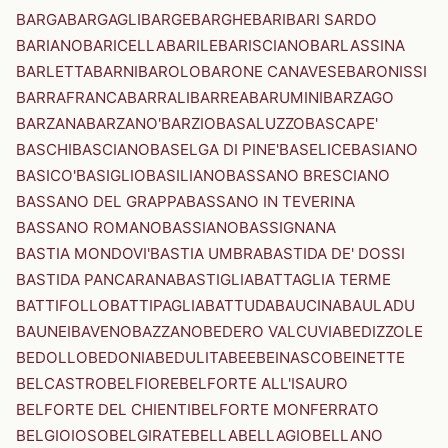
BARGA
BARGAGLI
BARGE
BARGHE
BARI
BARI SARDO
BARIANO
BARICELLA
BARILE
BARISCIANO
BARLASSINA
BARLETTA
BARNI
BAROLO
BARONE CANAVESE
BARONISSI
BARRAFRANCA
BARRALI
BARREA
BARUMINI
BARZAGO
BARZANA
BARZANO'
BARZIO
BASALUZZO
BASCAPE'
BASCHI
BASCIANO
BASELGA DI PINE'
BASELICE
BASIANO
BASICO'
BASIGLIO
BASILIANO
BASSANO BRESCIANO
BASSANO DEL GRAPPA
BASSANO IN TEVERINA
BASSANO ROMANO
BASSIANO
BASSIGNANA
BASTIA MONDOVI'
BASTIA UMBRA
BASTIDA DE' DOSSI
BASTIDA PANCARANA
BASTIGLIA
BATTAGLIA TERME
BATTIFOLLO
BATTIPAGLIA
BATTUDA
BAUCINA
BAULADU
BAUNEI
BAVENO
BAZZANO
BEDERO VALCUVIA
BEDIZZOLE
BEDOLLO
BEDONIA
BEDULITA
BEE
BEINASCO
BEINETTE
BELCASTRO
BELFIORE
BELFORTE ALL'ISAURO
BELFORTE DEL CHIENTI
BELFORTE MONFERRATO
BELGIOIOSO
BELGIRATE
BELLA
BELLAGIO
BELLANO