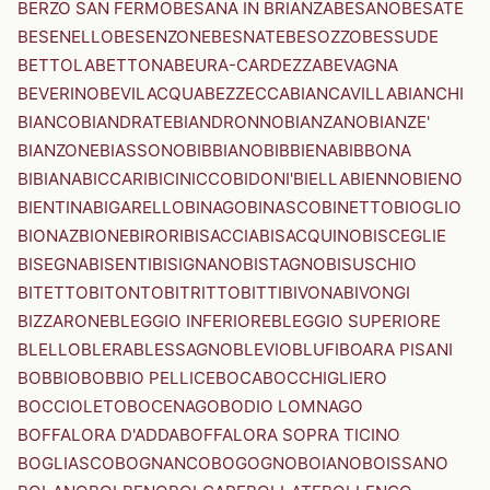
BERZO SAN FERMO
BESANA IN BRIANZA
BESANO
BESATE
BESENELLO
BESENZONE
BESNATE
BESOZZO
BESSUDE
BETTOLA
BETTONA
BEURA-CARDEZZA
BEVAGNA
BEVERINO
BEVILACQUA
BEZZECCA
BIANCAVILLA
BIANCHI
BIANCO
BIANDRATE
BIANDRONNO
BIANZANO
BIANZE'
BIANZONE
BIASSONO
BIBBIANO
BIBBIENA
BIBBONA
BIBIANA
BICCARI
BICINICCO
BIDONI'
BIELLA
BIENNO
BIENO
BIENTINA
BIGARELLO
BINAGO
BINASCO
BINETTO
BIOGLIO
BIONAZ
BIONE
BIRORI
BISACCIA
BISACQUINO
BISCEGLIE
BISEGNA
BISENTI
BISIGNANO
BISTAGNO
BISUSCHIO
BITETTO
BITONTO
BITRITTO
BITTI
BIVONA
BIVONGI
BIZZARONE
BLEGGIO INFERIORE
BLEGGIO SUPERIORE
BLELLO
BLERA
BLESSAGNO
BLEVIO
BLUFI
BOARA PISANI
BOBBIO
BOBBIO PELLICE
BOCA
BOCCHIGLIERO
BOCCIOLETO
BOCENAGO
BODIO LOMNAGO
BOFFALORA D'ADDA
BOFFALORA SOPRA TICINO
BOGLIASCO
BOGNANCO
BOGOGNO
BOIANO
BOISSANO