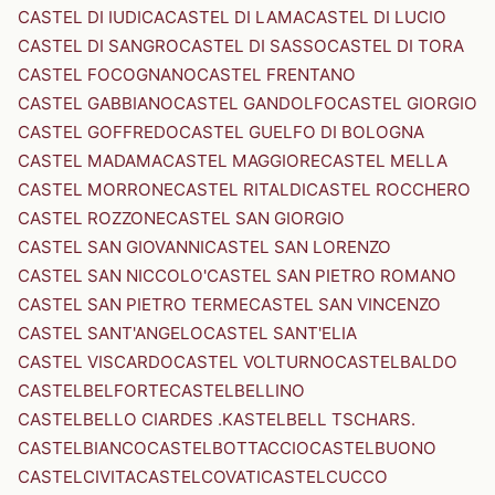
CASTEL DI IUDICA
CASTEL DI LAMA
CASTEL DI LUCIO
CASTEL DI SANGRO
CASTEL DI SASSO
CASTEL DI TORA
CASTEL FOCOGNANO
CASTEL FRENTANO
CASTEL GABBIANO
CASTEL GANDOLFO
CASTEL GIORGIO
CASTEL GOFFREDO
CASTEL GUELFO DI BOLOGNA
CASTEL MADAMA
CASTEL MAGGIORE
CASTEL MELLA
CASTEL MORRONE
CASTEL RITALDI
CASTEL ROCCHERO
CASTEL ROZZONE
CASTEL SAN GIORGIO
CASTEL SAN GIOVANNI
CASTEL SAN LORENZO
CASTEL SAN NICCOLO'
CASTEL SAN PIETRO ROMANO
CASTEL SAN PIETRO TERME
CASTEL SAN VINCENZO
CASTEL SANT'ANGELO
CASTEL SANT'ELIA
CASTEL VISCARDO
CASTEL VOLTURNO
CASTELBALDO
CASTELBELFORTE
CASTELBELLINO
CASTELBELLO CIARDES .KASTELBELL TSCHARS.
CASTELBIANCO
CASTELBOTTACCIO
CASTELBUONO
CASTELCIVITA
CASTELCOVATI
CASTELCUCCO