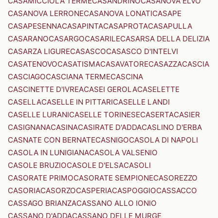
CASAMICCIOLA TERME
CASANDRINO
CASANOVA ELVO
CASANOVA LERRONE
CASANOVA LONATI
CASAPE
CASAPESENNA
CASAPINTA
CASAPROTA
CASAPULLA
CASARANO
CASARGO
CASARILE
CASARSA DELLA DELIZIA
CASARZA LIGURE
CASASCO
CASASCO D'INTELVI
CASATENOVO
CASATISMA
CASAVATORE
CASAZZA
CASCIA
CASCIAGO
CASCIANA TERME
CASCINA
CASCINETTE D'IVREA
CASEI GEROLA
CASELETTE
CASELLA
CASELLE IN PITTARI
CASELLE LANDI
CASELLE LURANI
CASELLE TORINESE
CASERTA
CASIER
CASIGNANA
CASINA
CASIRATE D'ADDA
CASLINO D'ERBA
CASNATE CON BERNATE
CASNIGO
CASOLA DI NAPOLI
CASOLA IN LUNIGIANA
CASOLA VALSENIO
CASOLE BRUZIO
CASOLE D'ELSA
CASOLI
CASORATE PRIMO
CASORATE SEMPIONE
CASOREZZO
CASORIA
CASORZO
CASPERIA
CASPOGGIO
CASSACCO
CASSAGO BRIANZA
CASSANO ALLO IONIO
CASSANO D'ADDA
CASSANO DELLE MURGE