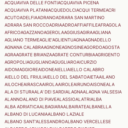
ACQUAVIVA DELLE FONTI
ACQUAVIVA PICENA
ACQUAVIVA PLATANI
ACQUEDOLCI
ACQUI TERME
ACRI
ACUTO
ADELFIA
ADRANO
ADRARA SAN MARTINO
ADRARA SAN ROCCO
ADRIA
ADRO
AFFI
AFFILE
AFRAGOLA
AFRICO
AGAZZANO
AGEROLA
AGGIUS
AGIRA
AGLIANA
AGLIANO TERME
AGLIE'
AGLIENTU
AGNA
AGNADELLO
AGNANA CALABRA
AGNONE
AGNOSINE
AGORDO
AGOSTA
AGRA
AGRATE BRIANZA
AGRATE CONTURBIA
AGRIGENTO
AGROPOLI
AGUGLIANO
AGUGLIARO
AICURZIO
AIDOMAGGIORE
AIDONE
AIELLI
AIELLO CALABRO
AIELLO DEL FRIULI
AIELLO DEL SABATO
AIETA
AILANO
AILOCHE
AIRASCA
AIROLA
AIROLE
AIRUNO
AISONE
ALA
ALA DI STURA
ALA' DEI SARDI
ALAGNA
ALAGNA VALSESIA
ALANNO
ALANO DI PIAVE
ALASSIO
ALATRI
ALBA
ALBA ADRIATICA
ALBAGIARA
ALBAIRATE
ALBANELLA
ALBANO DI LUCANIA
ALBANO LAZIALE
ALBANO SANT'ALESSANDRO
ALBANO VERCELLESE