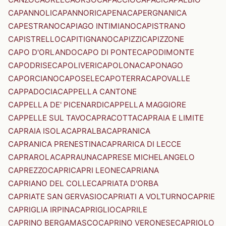
CAPANNOLI
CAPANNORI
CAPENA
CAPERGNANICA
CAPESTRANO
CAPIAGO INTIMIANO
CAPISTRANO
CAPISTRELLO
CAPITIGNANO
CAPIZZI
CAPIZZONE
CAPO D'ORLANDO
CAPO DI PONTE
CAPODIMONTE
CAPODRISE
CAPOLIVERI
CAPOLONA
CAPONAGO
CAPORCIANO
CAPOSELE
CAPOTERRA
CAPOVALLE
CAPPADOCIA
CAPPELLA CANTONE
CAPPELLA DE' PICENARDI
CAPPELLA MAGGIORE
CAPPELLE SUL TAVO
CAPRACOTTA
CAPRAIA E LIMITE
CAPRAIA ISOLA
CAPRALBA
CAPRANICA
CAPRANICA PRENESTINA
CAPRARICA DI LECCE
CAPRAROLA
CAPRAUNA
CAPRESE MICHELANGELO
CAPREZZO
CAPRI
CAPRI LEONE
CAPRIANA
CAPRIANO DEL COLLE
CAPRIATA D'ORBA
CAPRIATE SAN GERVASIO
CAPRIATI A VOLTURNO
CAPRIE
CAPRIGLIA IRPINA
CAPRIGLIO
CAPRILE
CAPRINO BERGAMASCO
CAPRINO VERONESE
CAPRIOLO