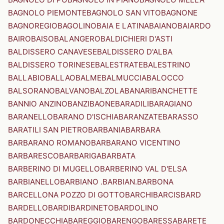
BAGNOLO PIEMONTE
BAGNOLO SAN VITO
BAGNONE
BAGNOREGIO
BAGOLINO
BAIA E LATINA
BAIANO
BAIARDO
BAIRO
BAISO
BALANGERO
BALDICHIERI D'ASTI
BALDISSERO CANAVESE
BALDISSERO D'ALBA
BALDISSERO TORINESE
BALESTRATE
BALESTRINO
BALLABIO
BALLAO
BALME
BALMUCCIA
BALOCCO
BALSORANO
BALVANO
BALZOLA
BANARI
BANCHETTE
BANNIO ANZINO
BANZI
BAONE
BARADILI
BARAGIANO
BARANELLO
BARANO D'ISCHIA
BARANZATE
BARASSO
BARATILI SAN PIETRO
BARBANIA
BARBARA
BARBARANO ROMANO
BARBARANO VICENTINO
BARBARESCO
BARBARIGA
BARBATA
BARBERINO DI MUGELLO
BARBERINO VAL D'ELSA
BARBIANELLO
BARBIANO .BARBIAN.
BARBONA
BARCELLONA POZZO DI GOTTO
BARCHI
BARCIS
BARD
BARDELLO
BARDI
BARDINETO
BARDOLINO
BARDONECCHIA
BAREGGIO
BARENGO
BARESSA
BARETE