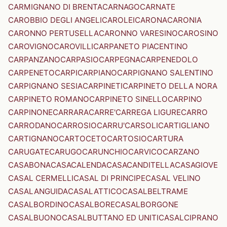
CARMIGNANO DI BRENTA
CARNAGO
CARNATE
CAROBBIO DEGLI ANGELI
CAROLEI
CARONA
CARONIA
CARONNO PERTUSELLA
CARONNO VARESINO
CAROSINO
CAROVIGNO
CAROVILLI
CARPANETO PIACENTINO
CARPANZANO
CARPASIO
CARPEGNA
CARPENEDOLO
CARPENETO
CARPI
CARPIANO
CARPIGNANO SALENTINO
CARPIGNANO SESIA
CARPINETI
CARPINETO DELLA NORA
CARPINETO ROMANO
CARPINETO SINELLO
CARPINO
CARPINONE
CARRARA
CARRE'
CARREGA LIGURE
CARRO
CARRODANO
CARROSIO
CARRU'
CARSOLI
CARTIGLIANO
CARTIGNANO
CARTOCETO
CARTOSIO
CARTURA
CARUGATE
CARUGO
CARUNCHIO
CARVICO
CARZANO
CASABONA
CASACALENDA
CASACANDITELLA
CASAGIOVE
CASAL CERMELLI
CASAL DI PRINCIPE
CASAL VELINO
CASALANGUIDA
CASALATTICO
CASALBELTRAME
CASALBORDINO
CASALBORE
CASALBORGONE
CASALBUONO
CASALBUTTANO ED UNITI
CASALCIPRANO