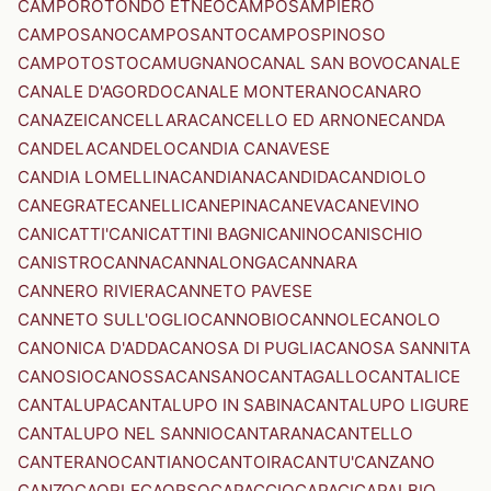
CAMPOROTONDO ETNEO
CAMPOSAMPIERO
CAMPOSANO
CAMPOSANTO
CAMPOSPINOSO
CAMPOTOSTO
CAMUGNANO
CANAL SAN BOVO
CANALE
CANALE D'AGORDO
CANALE MONTERANO
CANARO
CANAZEI
CANCELLARA
CANCELLO ED ARNONE
CANDA
CANDELA
CANDELO
CANDIA CANAVESE
CANDIA LOMELLINA
CANDIANA
CANDIDA
CANDIOLO
CANEGRATE
CANELLI
CANEPINA
CANEVA
CANEVINO
CANICATTI'
CANICATTINI BAGNI
CANINO
CANISCHIO
CANISTRO
CANNA
CANNALONGA
CANNARA
CANNERO RIVIERA
CANNETO PAVESE
CANNETO SULL'OGLIO
CANNOBIO
CANNOLE
CANOLO
CANONICA D'ADDA
CANOSA DI PUGLIA
CANOSA SANNITA
CANOSIO
CANOSSA
CANSANO
CANTAGALLO
CANTALICE
CANTALUPA
CANTALUPO IN SABINA
CANTALUPO LIGURE
CANTALUPO NEL SANNIO
CANTARANA
CANTELLO
CANTERANO
CANTIANO
CANTOIRA
CANTU'
CANZANO
CANZO
CAORLE
CAORSO
CAPACCIO
CAPACI
CAPALBIO