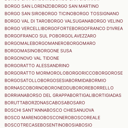
BORGO SAN LORENZO
BORGO SAN MARTINO
BORGO SAN SIRO
BORGO TICINO
BORGO TOSSIGNANO
BORGO VAL DI TARO
BORGO VALSUGANA
BORGO VELINO
BORGO VERCELLI
BORGOFORTE
BORGOFRANCO D'IVREA
BORGOFRANCO SUL PO
BORGOLAVEZZARO
BORGOMALE
BORGOMANERO
BORGOMARO
BORGOMASINO
BORGONE SUSA
BORGONOVO VAL TIDONE
BORGORATTO ALESSANDRINO
BORGORATTO MORMOROLO
BORGORICCO
BORGOROSE
BORGOSATOLLO
BORGOSESIA
BORMIDA
BORMIO
BORNASCO
BORNO
BORONEDDU
BORORE
BORRELLO
BORRIANA
BORSO DEL GRAPPA
BORTIGALI
BORTIGIADAS
BORUTTA
BORZONASCA
BOSA
BOSARO
BOSCHI SANT'ANNA
BOSCO CHIESANUOVA
BOSCO MARENGO
BOSCONERO
BOSCOREALE
BOSCOTRECASE
BOSENTINO
BOSIA
BOSIO