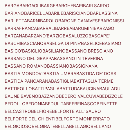
BARGA
BARGAGLI
BARGE
BARGHE
BARI
BARI SARDO
BARIANO
BARICELLA
BARILE
BARISCIANO
BARLASSINA
BARLETTA
BARNI
BAROLO
BARONE CANAVESE
BARONISSI
BARRAFRANCA
BARRALI
BARREA
BARUMINI
BARZAGO
BARZANA
BARZANO'
BARZIO
BASALUZZO
BASCAPE'
BASCHI
BASCIANO
BASELGA DI PINE'
BASELICE
BASIANO
BASICO'
BASIGLIO
BASILIANO
BASSANO BRESCIANO
BASSANO DEL GRAPPA
BASSANO IN TEVERINA
BASSANO ROMANO
BASSIANO
BASSIGNANA
BASTIA MONDOVI'
BASTIA UMBRA
BASTIDA DE' DOSSI
BASTIDA PANCARANA
BASTIGLIA
BATTAGLIA TERME
BATTIFOLLO
BATTIPAGLIA
BATTUDA
BAUCINA
BAULADU
BAUNEI
BAVENO
BAZZANO
BEDERO VALCUVIA
BEDIZZOLE
BEDOLLO
BEDONIA
BEDULITA
BEE
BEINASCO
BEINETTE
BELCASTRO
BELFIORE
BELFORTE ALL'ISAURO
BELFORTE DEL CHIENTI
BELFORTE MONFERRATO
BELGIOIOSO
BELGIRATE
BELLA
BELLAGIO
BELLANO