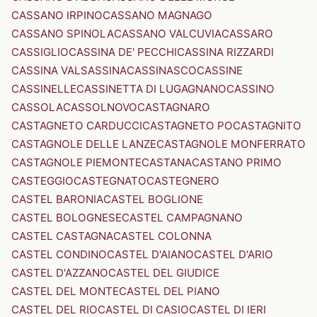
CASSANO IRPINO
CASSANO MAGNAGO
CASSANO SPINOLA
CASSANO VALCUVIA
CASSARO
CASSIGLIO
CASSINA DE' PECCHI
CASSINA RIZZARDI
CASSINA VALSASSINA
CASSINASCO
CASSINE
CASSINELLE
CASSINETTA DI LUGAGNANO
CASSINO
CASSOLA
CASSOLNOVO
CASTAGNARO
CASTAGNETO CARDUCCI
CASTAGNETO PO
CASTAGNITO
CASTAGNOLE DELLE LANZE
CASTAGNOLE MONFERRATO
CASTAGNOLE PIEMONTE
CASTANA
CASTANO PRIMO
CASTEGGIO
CASTEGNATO
CASTEGNERO
CASTEL BARONIA
CASTEL BOGLIONE
CASTEL BOLOGNESE
CASTEL CAMPAGNANO
CASTEL CASTAGNA
CASTEL COLONNA
CASTEL CONDINO
CASTEL D'AIANO
CASTEL D'ARIO
CASTEL D'AZZANO
CASTEL DEL GIUDICE
CASTEL DEL MONTE
CASTEL DEL PIANO
CASTEL DEL RIO
CASTEL DI CASIO
CASTEL DI IERI