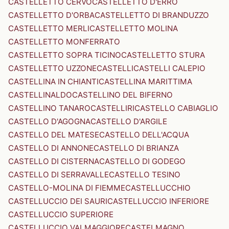
CASTELLETTO CERVO
CASTELLETTO D'ERRO
CASTELLETTO D'ORBA
CASTELLETTO DI BRANDUZZO
CASTELLETTO MERLI
CASTELLETTO MOLINA
CASTELLETTO MONFERRATO
CASTELLETTO SOPRA TICINO
CASTELLETTO STURA
CASTELLETTO UZZONE
CASTELLI
CASTELLI CALEPIO
CASTELLINA IN CHIANTI
CASTELLINA MARITTIMA
CASTELLINALDO
CASTELLINO DEL BIFERNO
CASTELLINO TANARO
CASTELLIRI
CASTELLO CABIAGLIO
CASTELLO D'AGOGNA
CASTELLO D'ARGILE
CASTELLO DEL MATESE
CASTELLO DELL'ACQUA
CASTELLO DI ANNONE
CASTELLO DI BRIANZA
CASTELLO DI CISTERNA
CASTELLO DI GODEGO
CASTELLO DI SERRAVALLE
CASTELLO TESINO
CASTELLO-MOLINA DI FIEMME
CASTELLUCCHIO
CASTELLUCCIO DEI SAURI
CASTELLUCCIO INFERIORE
CASTELLUCCIO SUPERIORE
CASTELLUCCIO VALMAGGIORE
CASTELMAGNO