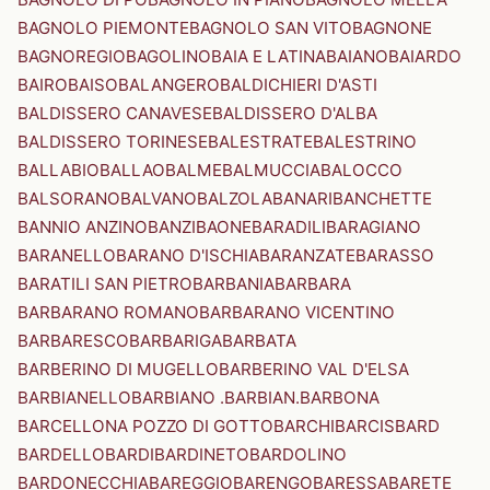
BAGNOLO PIEMONTE
BAGNOLO SAN VITO
BAGNONE
BAGNOREGIO
BAGOLINO
BAIA E LATINA
BAIANO
BAIARDO
BAIRO
BAISO
BALANGERO
BALDICHIERI D'ASTI
BALDISSERO CANAVESE
BALDISSERO D'ALBA
BALDISSERO TORINESE
BALESTRATE
BALESTRINO
BALLABIO
BALLAO
BALME
BALMUCCIA
BALOCCO
BALSORANO
BALVANO
BALZOLA
BANARI
BANCHETTE
BANNIO ANZINO
BANZI
BAONE
BARADILI
BARAGIANO
BARANELLO
BARANO D'ISCHIA
BARANZATE
BARASSO
BARATILI SAN PIETRO
BARBANIA
BARBARA
BARBARANO ROMANO
BARBARANO VICENTINO
BARBARESCO
BARBARIGA
BARBATA
BARBERINO DI MUGELLO
BARBERINO VAL D'ELSA
BARBIANELLO
BARBIANO .BARBIAN.
BARBONA
BARCELLONA POZZO DI GOTTO
BARCHI
BARCIS
BARD
BARDELLO
BARDI
BARDINETO
BARDOLINO
BARDONECCHIA
BAREGGIO
BARENGO
BARESSA
BARETE