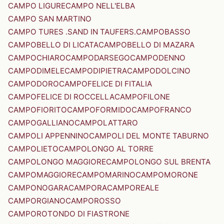
CAMPO LIGURE
CAMPO NELL'ELBA
CAMPO SAN MARTINO
CAMPO TURES .SAND IN TAUFERS.
CAMPOBASSO
CAMPOBELLO DI LICATA
CAMPOBELLO DI MAZARA
CAMPOCHIARO
CAMPODARSEGO
CAMPODENNO
CAMPODIMELE
CAMPODIPIETRA
CAMPODOLCINO
CAMPODORO
CAMPOFELICE DI FITALIA
CAMPOFELICE DI ROCCELLA
CAMPOFILONE
CAMPOFIORITO
CAMPOFORMIDO
CAMPOFRANCO
CAMPOGALLIANO
CAMPOLATTARO
CAMPOLI APPENNINO
CAMPOLI DEL MONTE TABURNO
CAMPOLIETO
CAMPOLONGO AL TORRE
CAMPOLONGO MAGGIORE
CAMPOLONGO SUL BRENTA
CAMPOMAGGIORE
CAMPOMARINO
CAMPOMORONE
CAMPONOGARA
CAMPORA
CAMPOREALE
CAMPORGIANO
CAMPOROSSO
CAMPOROTONDO DI FIASTRONE