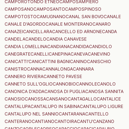
CAMPOROTONDO ETNEO
CAMPOSAMPIERO
CAMPOSANO
CAMPOSANTO
CAMPOSPINOSO
CAMPOTOSTO
CAMUGNANO
CANAL SAN BOVO
CANALE
CANALE D'AGORDO
CANALE MONTERANO
CANARO
CANAZEI
CANCELLARA
CANCELLO ED ARNONE
CANDA
CANDELA
CANDELO
CANDIA CANAVESE
CANDIA LOMELLINA
CANDIANA
CANDIDA
CANDIOLO
CANEGRATE
CANELLI
CANEPINA
CANEVA
CANEVINO
CANICATTI'
CANICATTINI BAGNI
CANINO
CANISCHIO
CANISTRO
CANNA
CANNALONGA
CANNARA
CANNERO RIVIERA
CANNETO PAVESE
CANNETO SULL'OGLIO
CANNOBIO
CANNOLE
CANOLO
CANONICA D'ADDA
CANOSA DI PUGLIA
CANOSA SANNITA
CANOSIO
CANOSSA
CANSANO
CANTAGALLO
CANTALICE
CANTALUPA
CANTALUPO IN SABINA
CANTALUPO LIGURE
CANTALUPO NEL SANNIO
CANTARANA
CANTELLO
CANTERANO
CANTIANO
CANTOIRA
CANTU'
CANZANO
CANZO
CAORLE
CAORSO
CAPACCIO
CAPACI
CAPALBIO