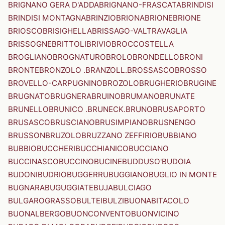
BRIGNANO GERA D'ADDA
BRIGNANO-FRASCATA
BRINDISI
BRINDISI MONTAGNA
BRINZIO
BRIONA
BRIONE
BRIONE
BRIOSCO
BRISIGHELLA
BRISSAGO-VALTRAVAGLIA
BRISSOGNE
BRITTOLI
BRIVIO
BROCCOSTELLA
BROGLIANO
BROGNATURO
BROLO
BRONDELLO
BRONI
BRONTE
BRONZOLO .BRANZOLL.
BROSSASCO
BROSSO
BROVELLO-CARPUGNINO
BROZOLO
BRUGHERIO
BRUGINE
BRUGNATO
BRUGNERA
BRUINO
BRUMANO
BRUNATE
BRUNELLO
BRUNICO .BRUNECK.
BRUNO
BRUSAPORTO
BRUSASCO
BRUSCIANO
BRUSIMPIANO
BRUSNENGO
BRUSSON
BRUZOLO
BRUZZANO ZEFFIRIO
BUBBIANO
BUBBIO
BUCCHERI
BUCCHIANICO
BUCCIANO
BUCCINASCO
BUCCINO
BUCINE
BUDDUSO'
BUDOIA
BUDONI
BUDRIO
BUGGERRU
BUGGIANO
BUGLIO IN MONTE
BUGNARA
BUGUGGIATE
BUJA
BULCIAGO
BULGAROGRASSO
BULTEI
BULZI
BUONABITACOLO
BUONALBERGO
BUONCONVENTO
BUONVICINO