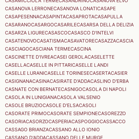
CASAMICCIOLA TERME
CASANDRINO
CASANOVA ELVO
CASANOVA LERRONE
CASANOVA LONATI
CASAPE
CASAPESENNA
CASAPINTA
CASAPROTA
CASAPULLA
CASARANO
CASARGO
CASARILE
CASARSA DELLA DELIZIA
CASARZA LIGURE
CASASCO
CASASCO D'INTELVI
CASATENOVO
CASATISMA
CASAVATORE
CASAZZA
CASCIA
CASCIAGO
CASCIANA TERME
CASCINA
CASCINETTE D'IVREA
CASEI GEROLA
CASELETTE
CASELLA
CASELLE IN PITTARI
CASELLE LANDI
CASELLE LURANI
CASELLE TORINESE
CASERTA
CASIER
CASIGNANA
CASINA
CASIRATE D'ADDA
CASLINO D'ERBA
CASNATE CON BERNATE
CASNIGO
CASOLA DI NAPOLI
CASOLA IN LUNIGIANA
CASOLA VALSENIO
CASOLE BRUZIO
CASOLE D'ELSA
CASOLI
CASORATE PRIMO
CASORATE SEMPIONE
CASOREZZO
CASORIA
CASORZO
CASPERIA
CASPOGGIO
CASSACCO
CASSAGO BRIANZA
CASSANO ALLO IONIO
CASSANO D'ADDA
CASSANO DELLE MURGE