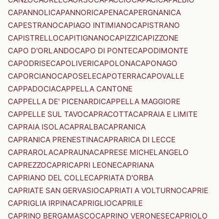
CAPANNOLI
CAPANNORI
CAPENA
CAPERGNANICA
CAPESTRANO
CAPIAGO INTIMIANO
CAPISTRANO
CAPISTRELLO
CAPITIGNANO
CAPIZZI
CAPIZZONE
CAPO D'ORLANDO
CAPO DI PONTE
CAPODIMONTE
CAPODRISE
CAPOLIVERI
CAPOLONA
CAPONAGO
CAPORCIANO
CAPOSELE
CAPOTERRA
CAPOVALLE
CAPPADOCIA
CAPPELLA CANTONE
CAPPELLA DE' PICENARDI
CAPPELLA MAGGIORE
CAPPELLE SUL TAVO
CAPRACOTTA
CAPRAIA E LIMITE
CAPRAIA ISOLA
CAPRALBA
CAPRANICA
CAPRANICA PRENESTINA
CAPRARICA DI LECCE
CAPRAROLA
CAPRAUNA
CAPRESE MICHELANGELO
CAPREZZO
CAPRI
CAPRI LEONE
CAPRIANA
CAPRIANO DEL COLLE
CAPRIATA D'ORBA
CAPRIATE SAN GERVASIO
CAPRIATI A VOLTURNO
CAPRIE
CAPRIGLIA IRPINA
CAPRIGLIO
CAPRILE
CAPRINO BERGAMASCO
CAPRINO VERONESE
CAPRIOLO