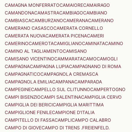
CAMAGNA MONFERRATO
CAMAIORE
CAMAIRAGO
CAMANDONA
CAMASTRA
CAMBIAGO
CAMBIANO
CAMBIASCA
CAMBURZANO
CAMERANA
CAMERANO
CAMERANO CASASCO
CAMERATA CORNELLO
CAMERATA NUOVA
CAMERATA PICENA
CAMERI
CAMERINO
CAMEROTA
CAMIGLIANO
CAMINATA
CAMINO
CAMINO AL TAGLIAMENTO
CAMISANO
CAMISANO VICENTINO
CAMMARATA
CAMO
CAMOGLI
CAMPAGNA
CAMPAGNA LUPIA
CAMPAGNANO DI ROMA
CAMPAGNATICO
CAMPAGNOLA CREMASCA
CAMPAGNOLA EMILIA
CAMPANA
CAMPARADA
CAMPEGINE
CAMPELLO SUL CLITUNNO
CAMPERTOGNO
CAMPI BISENZIO
CAMPI SALENTINA
CAMPIGLIA CERVO
CAMPIGLIA DEI BERICI
CAMPIGLIA MARITTIMA
CAMPIGLIONE FENILE
CAMPIONE D'ITALIA
CAMPITELLO DI FASSA
CAMPLI
CAMPO CALABRO
CAMPO DI GIOVE
CAMPO DI TRENS .FREIENFELD.