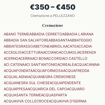
€350 – €450
Cremazione a PELLEZZANO
Cremazione
ABANO TERME
ABBADIA CERRETO
ABBADIA LARIANA
ABBADIA SAN SALVATORE
ABBASANTA
ABBATEGGIO
ABBIATEGRASSO
ABETONE
ABRIOLA
ACATE
ACCADIA
ACCEGLIO
ACCETTURA
ACCIANO
ACCUMOLI
ACERENZA
ACERNO
ACERRA
ACI BONACCORSI
ACI CASTELLO
ACI CATENA
ACI SANT'ANTONIO
ACIREALE
ACQUACANINA
ACQUAFONDATA
ACQUAFORMOSA
ACQUAFREDDA
ACQUALAGNA
ACQUANEGRA CREMONESE
ACQUANEGRA SUL CHIESE
ACQUAPENDENTE
ACQUAPPESA
ACQUARICA DEL CAPO
ACQUARO
ACQUASANTA TERME
ACQUASPARTA
ACQUAVIVA COLLECROCE
ACQUAVIVA D'ISERNIA