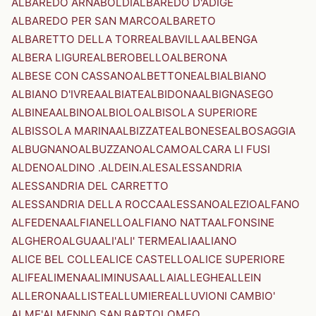
ALBAREDO ARNABOLDI
ALBAREDO D'ADIGE
ALBAREDO PER SAN MARCO
ALBARETO
ALBARETTO DELLA TORRE
ALBAVILLA
ALBENGA
ALBERA LIGURE
ALBEROBELLO
ALBERONA
ALBESE CON CASSANO
ALBETTONE
ALBI
ALBIANO
ALBIANO D'IVREA
ALBIATE
ALBIDONA
ALBIGNASEGO
ALBINEA
ALBINO
ALBIOLO
ALBISOLA SUPERIORE
ALBISSOLA MARINA
ALBIZZATE
ALBONESE
ALBOSAGGIA
ALBUGNANO
ALBUZZANO
ALCAMO
ALCARA LI FUSI
ALDENO
ALDINO .ALDEIN.
ALES
ALESSANDRIA
ALESSANDRIA DEL CARRETTO
ALESSANDRIA DELLA ROCCA
ALESSANO
ALEZIO
ALFANO
ALFEDENA
ALFIANELLO
ALFIANO NATTA
ALFONSINE
ALGHERO
ALGUA
ALI'
ALI' TERME
ALIA
ALIANO
ALICE BEL COLLE
ALICE CASTELLO
ALICE SUPERIORE
ALIFE
ALIMENA
ALIMINUSA
ALLAI
ALLEGHE
ALLEIN
ALLERONA
ALLISTE
ALLUMIERE
ALLUVIONI CAMBIO'
ALME'
ALMENNO SAN BARTOLOMEO