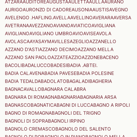
ATZARA
AUDITORE
AUGUSTA
AULETTA
AULLA
AURANO
AURIGO
AURONZO DI CADORE
AUSONIA
AUSTIS
AVEGNO
AVELENGO .HAFLING.
AVELLA
AVELLINO
AVERARA
AVERSA
AVETRANA
AVEZZANO
AVIANO
AVIATICO
AVIGLIANA
AVIGLIANO
AVIGLIANO UMBRO
AVIO
AVISE
AVOLA
AVOLASCA
AYAS
AYMAVILLES
AZEGLIO
AZZANELLO
AZZANO D'ASTI
AZZANO DECIMO
AZZANO MELLA
AZZANO SAN PAOLO
AZZATE
AZZIO
AZZONE
BACENO
BACOLI
BADALUCCO
BADESI
BADIA .ABTEI.
BADIA CALAVENA
BADIA PAVESE
BADIA POLESINE
BADIA TEDALDA
BADOLATO
BAGALADI
BAGHERIA
BAGNACAVALLO
BAGNARA CALABRA
BAGNARA DI ROMAGNA
BAGNARIA
BAGNARIA ARSA
BAGNASCO
BAGNATICA
BAGNI DI LUCCA
BAGNO A RIPOLI
BAGNO DI ROMAGNA
BAGNOLI DEL TRIGNO
BAGNOLI DI SOPRA
BAGNOLI IRPINO
BAGNOLO CREMASCO
BAGNOLO DEL SALENTO
BAGNOLO DI PO
BAGNOLO IN PIANO
BAGNOLO MELLA