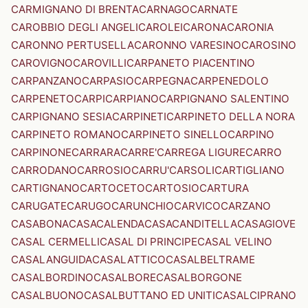
CARMIGNANO DI BRENTA
CARNAGO
CARNATE
CAROBBIO DEGLI ANGELI
CAROLEI
CARONA
CARONIA
CARONNO PERTUSELLA
CARONNO VARESINO
CAROSINO
CAROVIGNO
CAROVILLI
CARPANETO PIACENTINO
CARPANZANO
CARPASIO
CARPEGNA
CARPENEDOLO
CARPENETO
CARPI
CARPIANO
CARPIGNANO SALENTINO
CARPIGNANO SESIA
CARPINETI
CARPINETO DELLA NORA
CARPINETO ROMANO
CARPINETO SINELLO
CARPINO
CARPINONE
CARRARA
CARRE'
CARREGA LIGURE
CARRO
CARRODANO
CARROSIO
CARRU'
CARSOLI
CARTIGLIANO
CARTIGNANO
CARTOCETO
CARTOSIO
CARTURA
CARUGATE
CARUGO
CARUNCHIO
CARVICO
CARZANO
CASABONA
CASACALENDA
CASACANDITELLA
CASAGIOVE
CASAL CERMELLI
CASAL DI PRINCIPE
CASAL VELINO
CASALANGUIDA
CASALATTICO
CASALBELTRAME
CASALBORDINO
CASALBORE
CASALBORGONE
CASALBUONO
CASALBUTTANO ED UNITI
CASALCIPRANO