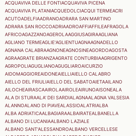
ACQUAVIVA DELLE FONTI
ACQUAVIVA PICENA
ACQUAVIVA PLATANI
ACQUEDOLCI
ACQUI TERME
ACRI
ACUTO
ADELFIA
ADRANO
ADRARA SAN MARTINO
ADRARA SAN ROCCO
ADRIA
ADRO
AFFI
AFFILE
AFRAGOLA
AFRICO
AGAZZANO
AGEROLA
AGGIUS
AGIRA
AGLIANA
AGLIANO TERME
AGLIE'
AGLIENTU
AGNA
AGNADELLO
AGNANA CALABRA
AGNONE
AGNOSINE
AGORDO
AGOSTA
AGRA
AGRATE BRIANZA
AGRATE CONTURBIA
AGRIGENTO
AGROPOLI
AGUGLIANO
AGUGLIARO
AICURZIO
AIDOMAGGIORE
AIDONE
AIELLI
AIELLO CALABRO
AIELLO DEL FRIULI
AIELLO DEL SABATO
AIETA
AILANO
AILOCHE
AIRASCA
AIROLA
AIROLE
AIRUNO
AISONE
ALA
ALA DI STURA
ALA' DEI SARDI
ALAGNA
ALAGNA VALSESIA
ALANNO
ALANO DI PIAVE
ALASSIO
ALATRI
ALBA
ALBA ADRIATICA
ALBAGIARA
ALBAIRATE
ALBANELLA
ALBANO DI LUCANIA
ALBANO LAZIALE
ALBANO SANT'ALESSANDRO
ALBANO VERCELLESE