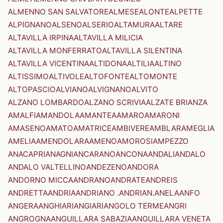
ALMENNO SAN SALVATORE
ALMESE
ALONTE
ALPETTE
ALPIGNANO
ALSENO
ALSERIO
ALTAMURA
ALTARE
ALTAVILLA IRPINA
ALTAVILLA MILICIA
ALTAVILLA MONFERRATO
ALTAVILLA SILENTINA
ALTAVILLA VICENTINA
ALTIDONA
ALTILIA
ALTINO
ALTISSIMO
ALTIVOLE
ALTOFONTE
ALTOMONTE
ALTOPASCIO
ALVIANO
ALVIGNANO
ALVITO
ALZANO LOMBARDO
ALZANO SCRIVIA
ALZATE BRIANZA
AMALFI
AMANDOLA
AMANTEA
AMARO
AMARONI
AMASENO
AMATO
AMATRICE
AMBIVERE
AMBLAR
AMEGLIA
AMELIA
AMENDOLARA
AMENO
AMOROSI
AMPEZZO
ANACAPRI
ANAGNI
ANCARANO
ANCONA
ANDALI
ANDALO
ANDALO VALTELLINO
ANDEZENO
ANDORA
ANDORNO MICCA
ANDRANO
ANDRATE
ANDREIS
ANDRETTA
ANDRIA
ANDRIANO .ANDRIAN.
ANELA
ANFO
ANGERA
ANGHIARI
ANGIARI
ANGOLO TERME
ANGRI
ANGROGNA
ANGUILLARA SABAZIA
ANGUILLARA VENETA