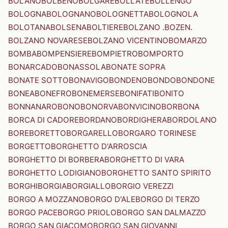
BOLANO
BOLBENO
BOLGARE
BOLLATE
BOLLENGO
BOLOGNA
BOLOGNANO
BOLOGNETTA
BOLOGNOLA
BOLOTANA
BOLSENA
BOLTIERE
BOLZANO .BOZEN.
BOLZANO NOVARESE
BOLZANO VICENTINO
BOMARZO
BOMBA
BOMPENSIERE
BOMPIETRO
BOMPORTO
BONARCADO
BONASSOLA
BONATE SOPRA
BONATE SOTTO
BONAVIGO
BONDENO
BONDO
BONDONE
BONEA
BONEFRO
BONEMERSE
BONIFATI
BONITO
BONNANARO
BONO
BONORVA
BONVICINO
BORBONA
BORCA DI CADORE
BORDANO
BORDIGHERA
BORDOLANO
BORE
BORETTO
BORGARELLO
BORGARO TORINESE
BORGETTO
BORGHETTO D'ARROSCIA
BORGHETTO DI BORBERA
BORGHETTO DI VARA
BORGHETTO LODIGIANO
BORGHETTO SANTO SPIRITO
BORGHI
BORGIA
BORGIALLO
BORGIO VEREZZI
BORGO A MOZZANO
BORGO D'ALE
BORGO DI TERZO
BORGO PACE
BORGO PRIOLO
BORGO SAN DALMAZZO
BORGO SAN GIACOMO
BORGO SAN GIOVANNI