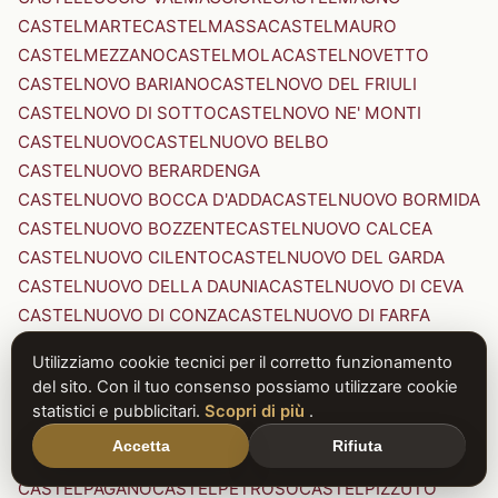
CASTELMARTE
CASTELMASSA
CASTELMAURO
CASTELMEZZANO
CASTELMOLA
CASTELNOVETTO
CASTELNOVO BARIANO
CASTELNOVO DEL FRIULI
CASTELNOVO DI SOTTO
CASTELNOVO NE' MONTI
CASTELNUOVO
CASTELNUOVO BELBO
CASTELNUOVO BERARDENGA
CASTELNUOVO BOCCA D'ADDA
CASTELNUOVO BORMIDA
CASTELNUOVO BOZZENTE
CASTELNUOVO CALCEA
CASTELNUOVO CILENTO
CASTELNUOVO DEL GARDA
CASTELNUOVO DELLA DAUNIA
CASTELNUOVO DI CEVA
CASTELNUOVO DI CONZA
CASTELNUOVO DI FARFA
CASTELNUOVO DI GARFAGNANA
Utilizziamo cookie tecnici per il corretto funzionamento
CASTELNUOVO DI PORTO
CASTELNUOVO DON BOSCO
del sito. Con il tuo consenso possiamo utilizzare cookie
CASTELNUOVO MAGRA
CASTELNUOVO NIGRA
statistici e pubblicitari.
Scopri di più
.
CASTELNUOVO PARANO
CASTELNUOVO RANGONE
Accetta
Rifiuta
CASTELNUOVO SCRIVIA
CASTELNUOVO VAL DI CECINA
CASTELPAGANO
CASTELPETROSO
CASTELPIZZUTO