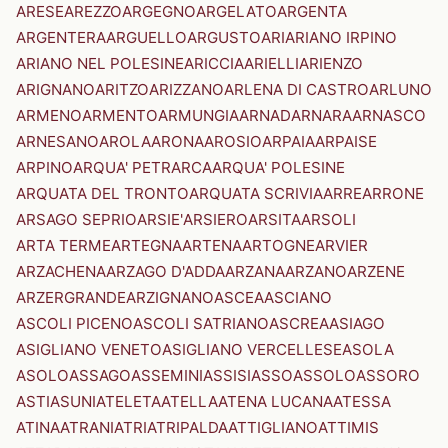
ARESE
AREZZO
ARGEGNO
ARGELATO
ARGENTA
ARGENTERA
ARGUELLO
ARGUSTO
ARI
ARIANO IRPINO
ARIANO NEL POLESINE
ARICCIA
ARIELLI
ARIENZO
ARIGNANO
ARITZO
ARIZZANO
ARLENA DI CASTRO
ARLUNO
ARMENO
ARMENTO
ARMUNGIA
ARNAD
ARNARA
ARNASCO
ARNESANO
AROLA
ARONA
AROSIO
ARPAIA
ARPAISE
ARPINO
ARQUA' PETRARCA
ARQUA' POLESINE
ARQUATA DEL TRONTO
ARQUATA SCRIVIA
ARRE
ARRONE
ARSAGO SEPRIO
ARSIE'
ARSIERO
ARSITA
ARSOLI
ARTA TERME
ARTEGNA
ARTENA
ARTOGNE
ARVIER
ARZACHENA
ARZAGO D'ADDA
ARZANA
ARZANO
ARZENE
ARZERGRANDE
ARZIGNANO
ASCEA
ASCIANO
ASCOLI PICENO
ASCOLI SATRIANO
ASCREA
ASIAGO
ASIGLIANO VENETO
ASIGLIANO VERCELLESE
ASOLA
ASOLO
ASSAGO
ASSEMINI
ASSISI
ASSO
ASSOLO
ASSORO
ASTI
ASUNI
ATELETA
ATELLA
ATENA LUCANA
ATESSA
ATINA
ATRANI
ATRI
ATRIPALDA
ATTIGLIANO
ATTIMIS