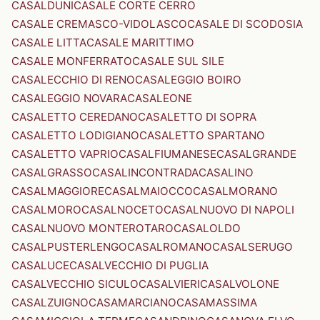
CASALDUNI
CASALE CORTE CERRO
CASALE CREMASCO-VIDOLASCO
CASALE DI SCODOSIA
CASALE LITTA
CASALE MARITTIMO
CASALE MONFERRATO
CASALE SUL SILE
CASALECCHIO DI RENO
CASALEGGIO BOIRO
CASALEGGIO NOVARA
CASALEONE
CASALETTO CEREDANO
CASALETTO DI SOPRA
CASALETTO LODIGIANO
CASALETTO SPARTANO
CASALETTO VAPRIO
CASALFIUMANESE
CASALGRANDE
CASALGRASSO
CASALINCONTRADA
CASALINO
CASALMAGGIORE
CASALMAIOCCO
CASALMORANO
CASALMORO
CASALNOCETO
CASALNUOVO DI NAPOLI
CASALNUOVO MONTEROTARO
CASALOLDO
CASALPUSTERLENGO
CASALROMANO
CASALSERUGO
CASALUCE
CASALVECCHIO DI PUGLIA
CASALVECCHIO SICULO
CASALVIERI
CASALVOLONE
CASALZUIGNO
CASAMARCIANO
CASAMASSIMA