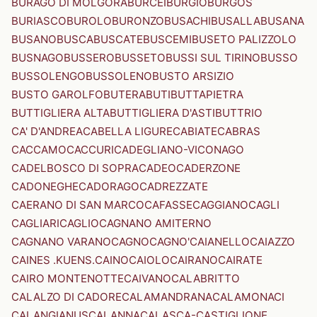
BURAGO DI MOLGORA
BURCEI
BURGIO
BURGOS
BURIASCO
BUROLO
BURONZO
BUSACHI
BUSALLA
BUSANA
BUSANO
BUSCA
BUSCATE
BUSCEMI
BUSETO PALIZZOLO
BUSNAGO
BUSSERO
BUSSETO
BUSSI SUL TIRINO
BUSSO
BUSSOLENGO
BUSSOLENO
BUSTO ARSIZIO
BUSTO GAROLFO
BUTERA
BUTI
BUTTAPIETRA
BUTTIGLIERA ALTA
BUTTIGLIERA D'ASTI
BUTTRIO
CA' D'ANDREA
CABELLA LIGURE
CABIATE
CABRAS
CACCAMO
CACCURI
CADEGLIANO-VICONAGO
CADELBOSCO DI SOPRA
CADEO
CADERZONE
CADONEGHE
CADORAGO
CADREZZATE
CAERANO DI SAN MARCO
CAFASSE
CAGGIANO
CAGLI
CAGLIARI
CAGLIO
CAGNANO AMITERNO
CAGNANO VARANO
CAGNO
CAGNO'
CAIANELLO
CAIAZZO
CAINES .KUENS.
CAINO
CAIOLO
CAIRANO
CAIRATE
CAIRO MONTENOTTE
CAIVANO
CALABRITTO
CALALZO DI CADORE
CALAMANDRANA
CALAMONACI
CALANGIANUS
CALANNA
CALASCA-CASTIGLIONE