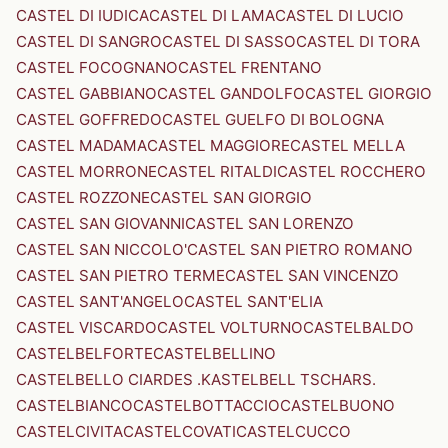
CASTEL DI IUDICA
CASTEL DI LAMA
CASTEL DI LUCIO
CASTEL DI SANGRO
CASTEL DI SASSO
CASTEL DI TORA
CASTEL FOCOGNANO
CASTEL FRENTANO
CASTEL GABBIANO
CASTEL GANDOLFO
CASTEL GIORGIO
CASTEL GOFFREDO
CASTEL GUELFO DI BOLOGNA
CASTEL MADAMA
CASTEL MAGGIORE
CASTEL MELLA
CASTEL MORRONE
CASTEL RITALDI
CASTEL ROCCHERO
CASTEL ROZZONE
CASTEL SAN GIORGIO
CASTEL SAN GIOVANNI
CASTEL SAN LORENZO
CASTEL SAN NICCOLO'
CASTEL SAN PIETRO ROMANO
CASTEL SAN PIETRO TERME
CASTEL SAN VINCENZO
CASTEL SANT'ANGELO
CASTEL SANT'ELIA
CASTEL VISCARDO
CASTEL VOLTURNO
CASTELBALDO
CASTELBELFORTE
CASTELBELLINO
CASTELBELLO CIARDES .KASTELBELL TSCHARS.
CASTELBIANCO
CASTELBOTTACCIO
CASTELBUONO
CASTELCIVITA
CASTELCOVATI
CASTELCUCCO