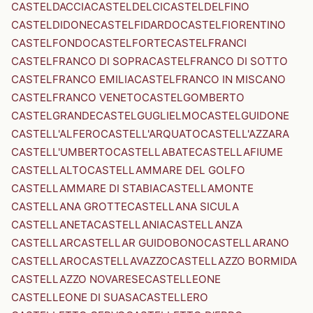
CASTELDACCIA
CASTELDELCI
CASTELDELFINO
CASTELDIDONE
CASTELFIDARDO
CASTELFIORENTINO
CASTELFONDO
CASTELFORTE
CASTELFRANCI
CASTELFRANCO DI SOPRA
CASTELFRANCO DI SOTTO
CASTELFRANCO EMILIA
CASTELFRANCO IN MISCANO
CASTELFRANCO VENETO
CASTELGOMBERTO
CASTELGRANDE
CASTELGUGLIELMO
CASTELGUIDONE
CASTELL'ALFERO
CASTELL'ARQUATO
CASTELL'AZZARA
CASTELL'UMBERTO
CASTELLABATE
CASTELLAFIUME
CASTELLALTO
CASTELLAMMARE DEL GOLFO
CASTELLAMMARE DI STABIA
CASTELLAMONTE
CASTELLANA GROTTE
CASTELLANA SICULA
CASTELLANETA
CASTELLANIA
CASTELLANZA
CASTELLAR
CASTELLAR GUIDOBONO
CASTELLARANO
CASTELLARO
CASTELLAVAZZO
CASTELLAZZO BORMIDA
CASTELLAZZO NOVARESE
CASTELLEONE
CASTELLEONE DI SUASA
CASTELLERO