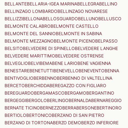
BELLANTE
BELLARIA-IGEA MARINA
BELLEGRA
BELLINO
BELLINZAGO LOMBARDO
BELLINZAGO NOVARESE
BELLIZZI
BELLONA
BELLOSGUARDO
BELLUNO
BELLUSCO
BELMONTE CALABRO
BELMONTE CASTELLO
BELMONTE DEL SANNIO
BELMONTE IN SABINA
BELMONTE MEZZAGNO
BELMONTE PICENO
BELPASSO
BELSITO
BELVEDERE DI SPINELLO
BELVEDERE LANGHE
BELVEDERE MARITTIMO
BELVEDERE OSTRENSE
BELVEGLIO
BELVI
BEMA
BENE LARIO
BENE VAGIENNA
BENESTARE
BENETUTTI
BENEVELLO
BENEVENTO
BENNA
BENTIVOGLIO
BERBENNO
BERBENNO DI VALTELLINA
BERCETO
BERCHIDDA
BEREGAZZO CON FIGLIARO
BEREGUARDO
BERGAMASCO
BERGAMO
BERGANTINO
BERGEGGI
BERGOLO
BERLINGO
BERNALDA
BERNAREGGIO
BERNATE TICINO
BERNEZZO
BERRA
BERSONE
BERTINORO
BERTIOLO
BERTONICO
BERZANO DI SAN PIETRO
BERZANO DI TORTONA
BERZO DEMO
BERZO INFERIORE