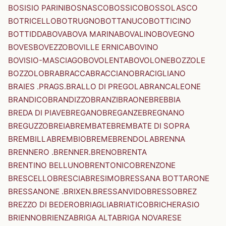
BOSISIO PARINI
BOSNASCO
BOSSICO
BOSSOLASCO
BOTRICELLO
BOTRUGNO
BOTTANUCO
BOTTICINO
BOTTIDDA
BOVA
BOVA MARINA
BOVALINO
BOVEGNO
BOVES
BOVEZZO
BOVILLE ERNICA
BOVINO
BOVISIO-MASCIAGO
BOVOLENTA
BOVOLONE
BOZZOLE
BOZZOLO
BRA
BRACCA
BRACCIANO
BRACIGLIANO
BRAIES .PRAGS.
BRALLO DI PREGOLA
BRANCALEONE
BRANDICO
BRANDIZZO
BRANZI
BRAONE
BREBBIA
BREDA DI PIAVE
BREGANO
BREGANZE
BREGNANO
BREGUZZO
BREIA
BREMBATE
BREMBATE DI SOPRA
BREMBILLA
BREMBIO
BREME
BRENDOLA
BRENNA
BRENNERO .BRENNER.
BRENO
BRENTA
BRENTINO BELLUNO
BRENTONICO
BRENZONE
BRESCELLO
BRESCIA
BRESIMO
BRESSANA BOTTARONE
BRESSANONE .BRIXEN.
BRESSANVIDO
BRESSO
BREZ
BREZZO DI BEDERO
BRIAGLIA
BRIATICO
BRICHERASIO
BRIENNO
BRIENZA
BRIGA ALTA
BRIGA NOVARESE