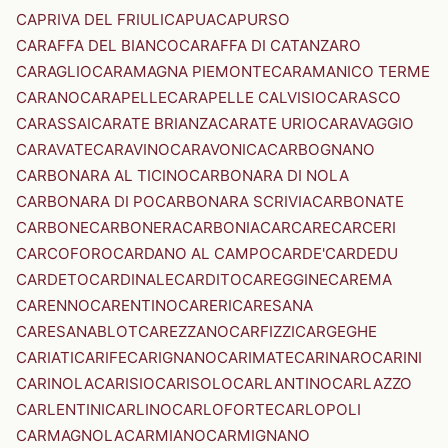
CAPRIVA DEL FRIULI
CAPUA
CAPURSO
CARAFFA DEL BIANCO
CARAFFA DI CATANZARO
CARAGLIO
CARAMAGNA PIEMONTE
CARAMANICO TERME
CARANO
CARAPELLE
CARAPELLE CALVISIO
CARASCO
CARASSAI
CARATE BRIANZA
CARATE URIO
CARAVAGGIO
CARAVATE
CARAVINO
CARAVONICA
CARBOGNANO
CARBONARA AL TICINO
CARBONARA DI NOLA
CARBONARA DI PO
CARBONARA SCRIVIA
CARBONATE
CARBONE
CARBONERA
CARBONIA
CARCARE
CARCERI
CARCOFORO
CARDANO AL CAMPO
CARDE'
CARDEDU
CARDETO
CARDINALE
CARDITO
CAREGGINE
CAREMA
CARENNO
CARENTINO
CARERI
CARESANA
CARESANABLOT
CAREZZANO
CARFIZZI
CARGEGHE
CARIATI
CARIFE
CARIGNANO
CARIMATE
CARINARO
CARINI
CARINOLA
CARISIO
CARISOLO
CARLANTINO
CARLAZZO
CARLENTINI
CARLINO
CARLOFORTE
CARLOPOLI
CARMAGNOLA
CARMIANO
CARMIGNANO