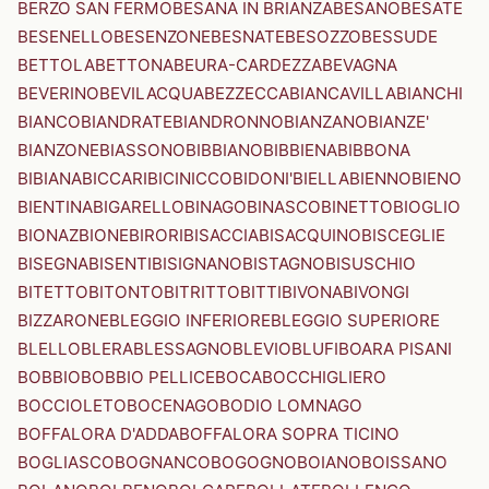
BERZO SAN FERMO
BESANA IN BRIANZA
BESANO
BESATE
BESENELLO
BESENZONE
BESNATE
BESOZZO
BESSUDE
BETTOLA
BETTONA
BEURA-CARDEZZA
BEVAGNA
BEVERINO
BEVILACQUA
BEZZECCA
BIANCAVILLA
BIANCHI
BIANCO
BIANDRATE
BIANDRONNO
BIANZANO
BIANZE'
BIANZONE
BIASSONO
BIBBIANO
BIBBIENA
BIBBONA
BIBIANA
BICCARI
BICINICCO
BIDONI'
BIELLA
BIENNO
BIENO
BIENTINA
BIGARELLO
BINAGO
BINASCO
BINETTO
BIOGLIO
BIONAZ
BIONE
BIRORI
BISACCIA
BISACQUINO
BISCEGLIE
BISEGNA
BISENTI
BISIGNANO
BISTAGNO
BISUSCHIO
BITETTO
BITONTO
BITRITTO
BITTI
BIVONA
BIVONGI
BIZZARONE
BLEGGIO INFERIORE
BLEGGIO SUPERIORE
BLELLO
BLERA
BLESSAGNO
BLEVIO
BLUFI
BOARA PISANI
BOBBIO
BOBBIO PELLICE
BOCA
BOCCHIGLIERO
BOCCIOLETO
BOCENAGO
BODIO LOMNAGO
BOFFALORA D'ADDA
BOFFALORA SOPRA TICINO
BOGLIASCO
BOGNANCO
BOGOGNO
BOIANO
BOISSANO