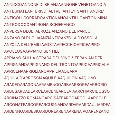
ANNICCO
ANNONE DI BRIANZA
ANNONE VENETO
ANOIA
ANTEGNATE
ANTERIVO .ALTREI.
ANTEY-SAINT-ANDRE'
ANTICOLI CORRADO
ANTIGNANO
ANTILLO
ANTONIMINA
ANTRODOCO
ANTRONA SCHIERANCO
ANVERSA DEGLI ABRUZZI
ANZANO DEL PARCO
ANZANO DI PUGLIA
ANZI
ANZIO
ANZOLA D'OSSOLA
ANZOLA DELL'EMILIA
AOSTA
APECCHIO
APICE
APIRO
APOLLOSA
APPIANO GENTILE
APPIANO SULLA STRADA DEL VINO * EPPAN AN DER
APPIGNANO
APPIGNANO DEL TRONTO
APRICA
APRICALE
APRICENA
APRIGLIANO
APRILIA
AQUARA
AQUILA D'ARROSCIA
AQUILEIA
AQUILONIA
AQUINO
ARADEO
ARAGONA
ARAMENGO
ARBA
ARBOREA
ARBORIO
ARBUS
ARCADE
ARCE
ARCENE
ARCEVIA
ARCHI
ARCIDOSSO
ARCINAZZO ROMANO
ARCISATE
ARCO
ARCOLA
ARCOLE
ARCONATE
ARCORE
ARCUGNANO
ARDARA
ARDAULI
ARDEA
ARDENNO
ARDESIO
ARDORE
ARENA
ARENA PO
ARENZANO