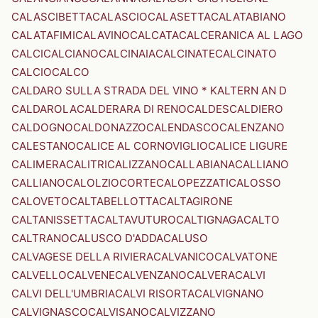
CALASCIBETTA
CALASCIO
CALASETTA
CALATABIANO
CALATAFIMI
CALAVINO
CALCATA
CALCERANICA AL LAGO
CALCI
CALCIANO
CALCINAIA
CALCINATE
CALCINATO
CALCIO
CALCO
CALDARO SULLA STRADA DEL VINO * KALTERN AN D
CALDAROLA
CALDERARA DI RENO
CALDES
CALDIERO
CALDOGNO
CALDONAZZO
CALENDASCO
CALENZANO
CALESTANO
CALICE AL CORNOVIGLIO
CALICE LIGURE
CALIMERA
CALITRI
CALIZZANO
CALLABIANA
CALLIANO
CALLIANO
CALOLZIOCORTE
CALOPEZZATI
CALOSSO
CALOVETO
CALTABELLOTTA
CALTAGIRONE
CALTANISSETTA
CALTAVUTURO
CALTIGNAGA
CALTO
CALTRANO
CALUSCO D'ADDA
CALUSO
CALVAGESE DELLA RIVIERA
CALVANICO
CALVATONE
CALVELLO
CALVENE
CALVENZANO
CALVERA
CALVI
CALVI DELL'UMBRIA
CALVI RISORTA
CALVIGNANO
CALVIGNASCO
CALVISANO
CALVIZZANO