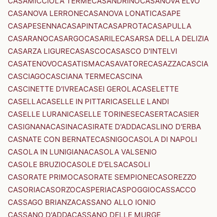
CASAMICCIOLA TERME
CASANDRINO
CASANOVA ELVO
CASANOVA LERRONE
CASANOVA LONATI
CASAPE
CASAPESENNA
CASAPINTA
CASAPROTA
CASAPULLA
CASARANO
CASARGO
CASARILE
CASARSA DELLA DELIZIA
CASARZA LIGURE
CASASCO
CASASCO D'INTELVI
CASATENOVO
CASATISMA
CASAVATORE
CASAZZA
CASCIA
CASCIAGO
CASCIANA TERME
CASCINA
CASCINETTE D'IVREA
CASEI GEROLA
CASELETTE
CASELLA
CASELLE IN PITTARI
CASELLE LANDI
CASELLE LURANI
CASELLE TORINESE
CASERTA
CASIER
CASIGNANA
CASINA
CASIRATE D'ADDA
CASLINO D'ERBA
CASNATE CON BERNATE
CASNIGO
CASOLA DI NAPOLI
CASOLA IN LUNIGIANA
CASOLA VALSENIO
CASOLE BRUZIO
CASOLE D'ELSA
CASOLI
CASORATE PRIMO
CASORATE SEMPIONE
CASOREZZO
CASORIA
CASORZO
CASPERIA
CASPOGGIO
CASSACCO
CASSAGO BRIANZA
CASSANO ALLO IONIO
CASSANO D'ADDA
CASSANO DELLE MURGE