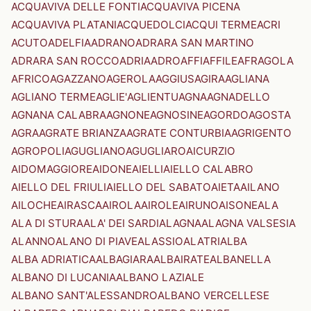
ACQUAVIVA DELLE FONTI
ACQUAVIVA PICENA
ACQUAVIVA PLATANI
ACQUEDOLCI
ACQUI TERME
ACRI
ACUTO
ADELFIA
ADRANO
ADRARA SAN MARTINO
ADRARA SAN ROCCO
ADRIA
ADRO
AFFI
AFFILE
AFRAGOLA
AFRICO
AGAZZANO
AGEROLA
AGGIUS
AGIRA
AGLIANA
AGLIANO TERME
AGLIE'
AGLIENTU
AGNA
AGNADELLO
AGNANA CALABRA
AGNONE
AGNOSINE
AGORDO
AGOSTA
AGRA
AGRATE BRIANZA
AGRATE CONTURBIA
AGRIGENTO
AGROPOLI
AGUGLIANO
AGUGLIARO
AICURZIO
AIDOMAGGIORE
AIDONE
AIELLI
AIELLO CALABRO
AIELLO DEL FRIULI
AIELLO DEL SABATO
AIETA
AILANO
AILOCHE
AIRASCA
AIROLA
AIROLE
AIRUNO
AISONE
ALA
ALA DI STURA
ALA' DEI SARDI
ALAGNA
ALAGNA VALSESIA
ALANNO
ALANO DI PIAVE
ALASSIO
ALATRI
ALBA
ALBA ADRIATICA
ALBAGIARA
ALBAIRATE
ALBANELLA
ALBANO DI LUCANIA
ALBANO LAZIALE
ALBANO SANT'ALESSANDRO
ALBANO VERCELLESE