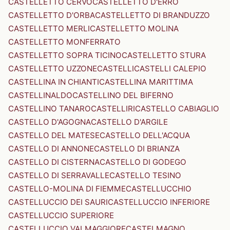
CASTELLETTO CERVO
CASTELLETTO D'ERRO
CASTELLETTO D'ORBA
CASTELLETTO DI BRANDUZZO
CASTELLETTO MERLI
CASTELLETTO MOLINA
CASTELLETTO MONFERRATO
CASTELLETTO SOPRA TICINO
CASTELLETTO STURA
CASTELLETTO UZZONE
CASTELLI
CASTELLI CALEPIO
CASTELLINA IN CHIANTI
CASTELLINA MARITTIMA
CASTELLINALDO
CASTELLINO DEL BIFERNO
CASTELLINO TANARO
CASTELLIRI
CASTELLO CABIAGLIO
CASTELLO D'AGOGNA
CASTELLO D'ARGILE
CASTELLO DEL MATESE
CASTELLO DELL'ACQUA
CASTELLO DI ANNONE
CASTELLO DI BRIANZA
CASTELLO DI CISTERNA
CASTELLO DI GODEGO
CASTELLO DI SERRAVALLE
CASTELLO TESINO
CASTELLO-MOLINA DI FIEMME
CASTELLUCCHIO
CASTELLUCCIO DEI SAURI
CASTELLUCCIO INFERIORE
CASTELLUCCIO SUPERIORE
CASTELLUCCIO VALMAGGIORE
CASTELMAGNO