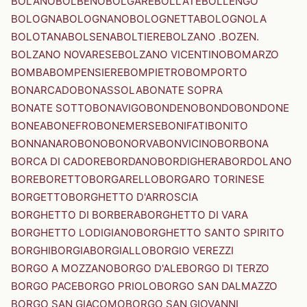
BOLANO
BOLBENO
BOLGARE
BOLLATE
BOLLENGO
BOLOGNA
BOLOGNANO
BOLOGNETTA
BOLOGNOLA
BOLOTANA
BOLSENA
BOLTIERE
BOLZANO .BOZEN.
BOLZANO NOVARESE
BOLZANO VICENTINO
BOMARZO
BOMBA
BOMPENSIERE
BOMPIETRO
BOMPORTO
BONARCADO
BONASSOLA
BONATE SOPRA
BONATE SOTTO
BONAVIGO
BONDENO
BONDO
BONDONE
BONEA
BONEFRO
BONEMERSE
BONIFATI
BONITO
BONNANARO
BONO
BONORVA
BONVICINO
BORBONA
BORCA DI CADORE
BORDANO
BORDIGHERA
BORDOLANO
BORE
BORETTO
BORGARELLO
BORGARO TORINESE
BORGETTO
BORGHETTO D'ARROSCIA
BORGHETTO DI BORBERA
BORGHETTO DI VARA
BORGHETTO LODIGIANO
BORGHETTO SANTO SPIRITO
BORGHI
BORGIA
BORGIALLO
BORGIO VEREZZI
BORGO A MOZZANO
BORGO D'ALE
BORGO DI TERZO
BORGO PACE
BORGO PRIOLO
BORGO SAN DALMAZZO
BORGO SAN GIACOMO
BORGO SAN GIOVANNI