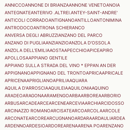
ANNICCO
ANNONE DI BRIANZA
ANNONE VENETO
ANOIA
ANTEGNATE
ANTERIVO .ALTREI.
ANTEY-SAINT-ANDRE'
ANTICOLI CORRADO
ANTIGNANO
ANTILLO
ANTONIMINA
ANTRODOCO
ANTRONA SCHIERANCO
ANVERSA DEGLI ABRUZZI
ANZANO DEL PARCO
ANZANO DI PUGLIA
ANZI
ANZIO
ANZOLA D'OSSOLA
ANZOLA DELL'EMILIA
AOSTA
APECCHIO
APICE
APIRO
APOLLOSA
APPIANO GENTILE
APPIANO SULLA STRADA DEL VINO * EPPAN AN DER
APPIGNANO
APPIGNANO DEL TRONTO
APRICA
APRICALE
APRICENA
APRIGLIANO
APRILIA
AQUARA
AQUILA D'ARROSCIA
AQUILEIA
AQUILONIA
AQUINO
ARADEO
ARAGONA
ARAMENGO
ARBA
ARBOREA
ARBORIO
ARBUS
ARCADE
ARCE
ARCENE
ARCEVIA
ARCHI
ARCIDOSSO
ARCINAZZO ROMANO
ARCISATE
ARCO
ARCOLA
ARCOLE
ARCONATE
ARCORE
ARCUGNANO
ARDARA
ARDAULI
ARDEA
ARDENNO
ARDESIO
ARDORE
ARENA
ARENA PO
ARENZANO