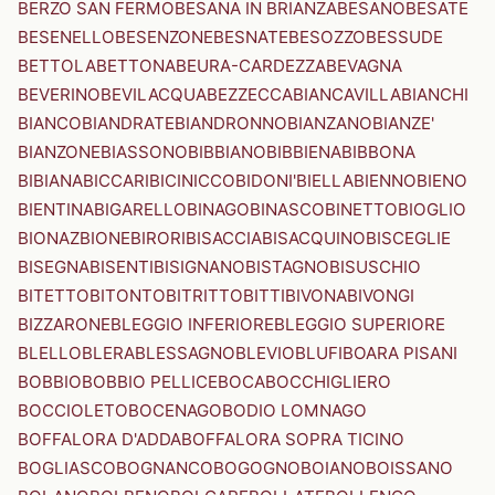
BERZO SAN FERMO
BESANA IN BRIANZA
BESANO
BESATE
BESENELLO
BESENZONE
BESNATE
BESOZZO
BESSUDE
BETTOLA
BETTONA
BEURA-CARDEZZA
BEVAGNA
BEVERINO
BEVILACQUA
BEZZECCA
BIANCAVILLA
BIANCHI
BIANCO
BIANDRATE
BIANDRONNO
BIANZANO
BIANZE'
BIANZONE
BIASSONO
BIBBIANO
BIBBIENA
BIBBONA
BIBIANA
BICCARI
BICINICCO
BIDONI'
BIELLA
BIENNO
BIENO
BIENTINA
BIGARELLO
BINAGO
BINASCO
BINETTO
BIOGLIO
BIONAZ
BIONE
BIRORI
BISACCIA
BISACQUINO
BISCEGLIE
BISEGNA
BISENTI
BISIGNANO
BISTAGNO
BISUSCHIO
BITETTO
BITONTO
BITRITTO
BITTI
BIVONA
BIVONGI
BIZZARONE
BLEGGIO INFERIORE
BLEGGIO SUPERIORE
BLELLO
BLERA
BLESSAGNO
BLEVIO
BLUFI
BOARA PISANI
BOBBIO
BOBBIO PELLICE
BOCA
BOCCHIGLIERO
BOCCIOLETO
BOCENAGO
BODIO LOMNAGO
BOFFALORA D'ADDA
BOFFALORA SOPRA TICINO
BOGLIASCO
BOGNANCO
BOGOGNO
BOIANO
BOISSANO