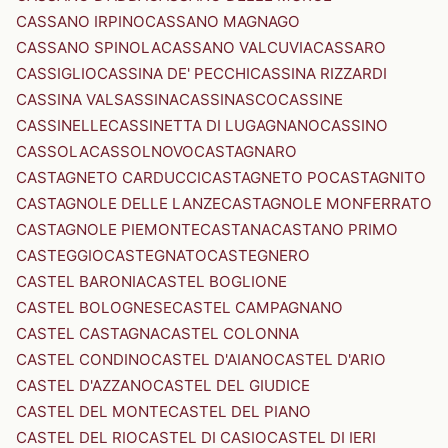
CASSANO IRPINO
CASSANO MAGNAGO
CASSANO SPINOLA
CASSANO VALCUVIA
CASSARO
CASSIGLIO
CASSINA DE' PECCHI
CASSINA RIZZARDI
CASSINA VALSASSINA
CASSINASCO
CASSINE
CASSINELLE
CASSINETTA DI LUGAGNANO
CASSINO
CASSOLA
CASSOLNOVO
CASTAGNARO
CASTAGNETO CARDUCCI
CASTAGNETO PO
CASTAGNITO
CASTAGNOLE DELLE LANZE
CASTAGNOLE MONFERRATO
CASTAGNOLE PIEMONTE
CASTANA
CASTANO PRIMO
CASTEGGIO
CASTEGNATO
CASTEGNERO
CASTEL BARONIA
CASTEL BOGLIONE
CASTEL BOLOGNESE
CASTEL CAMPAGNANO
CASTEL CASTAGNA
CASTEL COLONNA
CASTEL CONDINO
CASTEL D'AIANO
CASTEL D'ARIO
CASTEL D'AZZANO
CASTEL DEL GIUDICE
CASTEL DEL MONTE
CASTEL DEL PIANO
CASTEL DEL RIO
CASTEL DI CASIO
CASTEL DI IERI