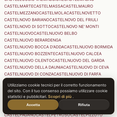
CASTELMARTE
CASTELMASSA
CASTELMAURO
CASTELMEZZANO
CASTELMOLA
CASTELNOVETTO
CASTELNOVO BARIANO
CASTELNOVO DEL FRIULI
CASTELNOVO DI SOTTO
CASTELNOVO NE' MONTI
CASTELNUOVO
CASTELNUOVO BELBO
CASTELNUOVO BERARDENGA
CASTELNUOVO BOCCA D'ADDA
CASTELNUOVO BORMIDA
CASTELNUOVO BOZZENTE
CASTELNUOVO CALCEA
CASTELNUOVO CILENTO
CASTELNUOVO DEL GARDA
CASTELNUOVO DELLA DAUNIA
CASTELNUOVO DI CEVA
CASTELNUOVO DI CONZA
CASTELNUOVO DI FARFA
CASTELNUOVO DI GARFAGNANA
Utilizziamo cookie tecnici per il corretto funzionamento
CASTELNUOVO DI PORTO
CASTELNUOVO DON BOSCO
del sito. Con il tuo consenso possiamo utilizzare cookie
CASTELNUOVO MAGRA
CASTELNUOVO NIGRA
statistici e pubblicitari.
Scopri di più
.
CASTELNUOVO PARANO
CASTELNUOVO RANGONE
Accetta
Rifiuta
CASTELNUOVO SCRIVIA
CASTELNUOVO VAL DI CECINA
CASTELPAGANO
CASTELPETROSO
CASTELPIZZUTO