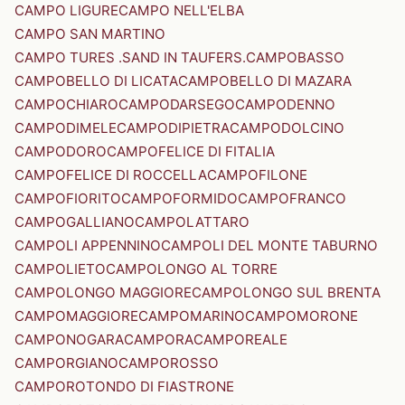
CAMPO LIGURE
CAMPO NELL'ELBA
CAMPO SAN MARTINO
CAMPO TURES .SAND IN TAUFERS.
CAMPOBASSO
CAMPOBELLO DI LICATA
CAMPOBELLO DI MAZARA
CAMPOCHIARO
CAMPODARSEGO
CAMPODENNO
CAMPODIMELE
CAMPODIPIETRA
CAMPODOLCINO
CAMPODORO
CAMPOFELICE DI FITALIA
CAMPOFELICE DI ROCCELLA
CAMPOFILONE
CAMPOFIORITO
CAMPOFORMIDO
CAMPOFRANCO
CAMPOGALLIANO
CAMPOLATTARO
CAMPOLI APPENNINO
CAMPOLI DEL MONTE TABURNO
CAMPOLIETO
CAMPOLONGO AL TORRE
CAMPOLONGO MAGGIORE
CAMPOLONGO SUL BRENTA
CAMPOMAGGIORE
CAMPOMARINO
CAMPOMORONE
CAMPONOGARA
CAMPORA
CAMPOREALE
CAMPORGIANO
CAMPOROSSO
CAMPOROTONDO DI FIASTRONE