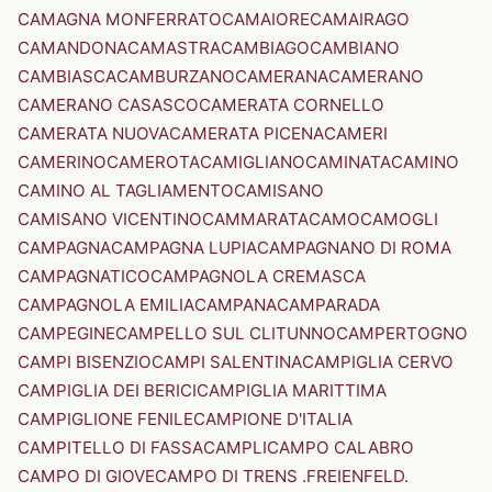
CAMAGNA MONFERRATO
CAMAIORE
CAMAIRAGO
CAMANDONA
CAMASTRA
CAMBIAGO
CAMBIANO
CAMBIASCA
CAMBURZANO
CAMERANA
CAMERANO
CAMERANO CASASCO
CAMERATA CORNELLO
CAMERATA NUOVA
CAMERATA PICENA
CAMERI
CAMERINO
CAMEROTA
CAMIGLIANO
CAMINATA
CAMINO
CAMINO AL TAGLIAMENTO
CAMISANO
CAMISANO VICENTINO
CAMMARATA
CAMO
CAMOGLI
CAMPAGNA
CAMPAGNA LUPIA
CAMPAGNANO DI ROMA
CAMPAGNATICO
CAMPAGNOLA CREMASCA
CAMPAGNOLA EMILIA
CAMPANA
CAMPARADA
CAMPEGINE
CAMPELLO SUL CLITUNNO
CAMPERTOGNO
CAMPI BISENZIO
CAMPI SALENTINA
CAMPIGLIA CERVO
CAMPIGLIA DEI BERICI
CAMPIGLIA MARITTIMA
CAMPIGLIONE FENILE
CAMPIONE D'ITALIA
CAMPITELLO DI FASSA
CAMPLI
CAMPO CALABRO
CAMPO DI GIOVE
CAMPO DI TRENS .FREIENFELD.