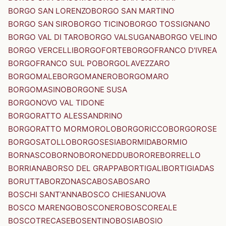
BORGO SAN LORENZO
BORGO SAN MARTINO
BORGO SAN SIRO
BORGO TICINO
BORGO TOSSIGNANO
BORGO VAL DI TARO
BORGO VALSUGANA
BORGO VELINO
BORGO VERCELLI
BORGOFORTE
BORGOFRANCO D'IVREA
BORGOFRANCO SUL PO
BORGOLAVEZZARO
BORGOMALE
BORGOMANERO
BORGOMARO
BORGOMASINO
BORGONE SUSA
BORGONOVO VAL TIDONE
BORGORATTO ALESSANDRINO
BORGORATTO MORMOROLO
BORGORICCO
BORGOROSE
BORGOSATOLLO
BORGOSESIA
BORMIDA
BORMIO
BORNASCO
BORNO
BORONEDDU
BORORE
BORRELLO
BORRIANA
BORSO DEL GRAPPA
BORTIGALI
BORTIGIADAS
BORUTTA
BORZONASCA
BOSA
BOSARO
BOSCHI SANT'ANNA
BOSCO CHIESANUOVA
BOSCO MARENGO
BOSCONERO
BOSCOREALE
BOSCOTRECASE
BOSENTINO
BOSIA
BOSIO