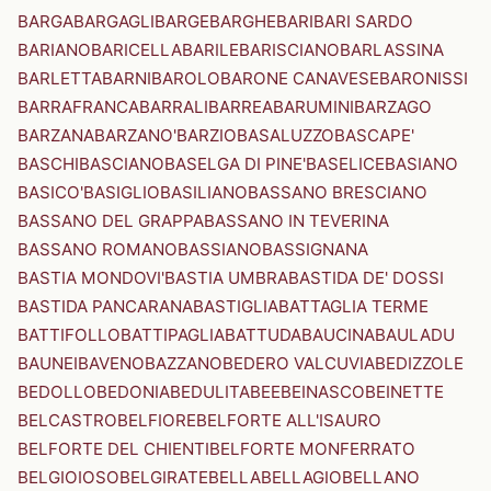
BARGA
BARGAGLI
BARGE
BARGHE
BARI
BARI SARDO
BARIANO
BARICELLA
BARILE
BARISCIANO
BARLASSINA
BARLETTA
BARNI
BAROLO
BARONE CANAVESE
BARONISSI
BARRAFRANCA
BARRALI
BARREA
BARUMINI
BARZAGO
BARZANA
BARZANO'
BARZIO
BASALUZZO
BASCAPE'
BASCHI
BASCIANO
BASELGA DI PINE'
BASELICE
BASIANO
BASICO'
BASIGLIO
BASILIANO
BASSANO BRESCIANO
BASSANO DEL GRAPPA
BASSANO IN TEVERINA
BASSANO ROMANO
BASSIANO
BASSIGNANA
BASTIA MONDOVI'
BASTIA UMBRA
BASTIDA DE' DOSSI
BASTIDA PANCARANA
BASTIGLIA
BATTAGLIA TERME
BATTIFOLLO
BATTIPAGLIA
BATTUDA
BAUCINA
BAULADU
BAUNEI
BAVENO
BAZZANO
BEDERO VALCUVIA
BEDIZZOLE
BEDOLLO
BEDONIA
BEDULITA
BEE
BEINASCO
BEINETTE
BELCASTRO
BELFIORE
BELFORTE ALL'ISAURO
BELFORTE DEL CHIENTI
BELFORTE MONFERRATO
BELGIOIOSO
BELGIRATE
BELLA
BELLAGIO
BELLANO