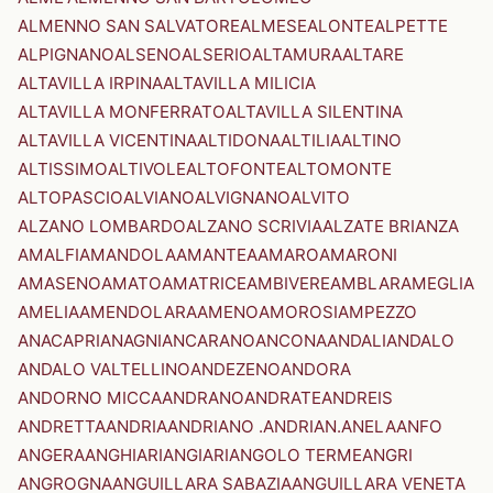
ALMENNO SAN SALVATORE
ALMESE
ALONTE
ALPETTE
ALPIGNANO
ALSENO
ALSERIO
ALTAMURA
ALTARE
ALTAVILLA IRPINA
ALTAVILLA MILICIA
ALTAVILLA MONFERRATO
ALTAVILLA SILENTINA
ALTAVILLA VICENTINA
ALTIDONA
ALTILIA
ALTINO
ALTISSIMO
ALTIVOLE
ALTOFONTE
ALTOMONTE
ALTOPASCIO
ALVIANO
ALVIGNANO
ALVITO
ALZANO LOMBARDO
ALZANO SCRIVIA
ALZATE BRIANZA
AMALFI
AMANDOLA
AMANTEA
AMARO
AMARONI
AMASENO
AMATO
AMATRICE
AMBIVERE
AMBLAR
AMEGLIA
AMELIA
AMENDOLARA
AMENO
AMOROSI
AMPEZZO
ANACAPRI
ANAGNI
ANCARANO
ANCONA
ANDALI
ANDALO
ANDALO VALTELLINO
ANDEZENO
ANDORA
ANDORNO MICCA
ANDRANO
ANDRATE
ANDREIS
ANDRETTA
ANDRIA
ANDRIANO .ANDRIAN.
ANELA
ANFO
ANGERA
ANGHIARI
ANGIARI
ANGOLO TERME
ANGRI
ANGROGNA
ANGUILLARA SABAZIA
ANGUILLARA VENETA