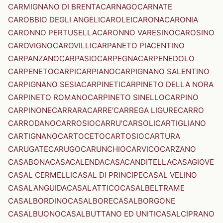
CARMIGNANO DI BRENTA
CARNAGO
CARNATE
CAROBBIO DEGLI ANGELI
CAROLEI
CARONA
CARONIA
CARONNO PERTUSELLA
CARONNO VARESINO
CAROSINO
CAROVIGNO
CAROVILLI
CARPANETO PIACENTINO
CARPANZANO
CARPASIO
CARPEGNA
CARPENEDOLO
CARPENETO
CARPI
CARPIANO
CARPIGNANO SALENTINO
CARPIGNANO SESIA
CARPINETI
CARPINETO DELLA NORA
CARPINETO ROMANO
CARPINETO SINELLO
CARPINO
CARPINONE
CARRARA
CARRE'
CARREGA LIGURE
CARRO
CARRODANO
CARROSIO
CARRU'
CARSOLI
CARTIGLIANO
CARTIGNANO
CARTOCETO
CARTOSIO
CARTURA
CARUGATE
CARUGO
CARUNCHIO
CARVICO
CARZANO
CASABONA
CASACALENDA
CASACANDITELLA
CASAGIOVE
CASAL CERMELLI
CASAL DI PRINCIPE
CASAL VELINO
CASALANGUIDA
CASALATTICO
CASALBELTRAME
CASALBORDINO
CASALBORE
CASALBORGONE
CASALBUONO
CASALBUTTANO ED UNITI
CASALCIPRANO