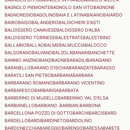
BAGNOLO PIEMONTE
BAGNOLO SAN VITO
BAGNONE
BAGNOREGIO
BAGOLINO
BAIA E LATINA
BAIANO
BAIARDO
BAIRO
BAISO
BALANGERO
BALDICHIERI D'ASTI
BALDISSERO CANAVESE
BALDISSERO D'ALBA
BALDISSERO TORINESE
BALESTRATE
BALESTRINO
BALLABIO
BALLAO
BALME
BALMUCCIA
BALOCCO
BALSORANO
BALVANO
BALZOLA
BANARI
BANCHETTE
BANNIO ANZINO
BANZI
BAONE
BARADILI
BARAGIANO
BARANELLO
BARANO D'ISCHIA
BARANZATE
BARASSO
BARATILI SAN PIETRO
BARBANIA
BARBARA
BARBARANO ROMANO
BARBARANO VICENTINO
BARBARESCO
BARBARIGA
BARBATA
BARBERINO DI MUGELLO
BARBERINO VAL D'ELSA
BARBIANELLO
BARBIANO .BARBIAN.
BARBONA
BARCELLONA POZZO DI GOTTO
BARCHI
BARCIS
BARD
BARDELLO
BARDI
BARDINETO
BARDOLINO
BARDONECCHIA
BAREGGIO
BARENGO
BARESSA
BARETE