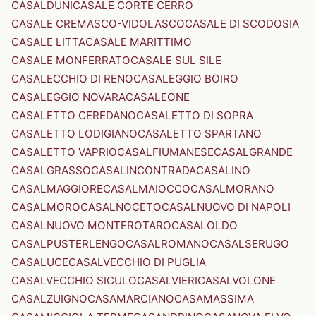
CASALDUNI
CASALE CORTE CERRO
CASALE CREMASCO-VIDOLASCO
CASALE DI SCODOSIA
CASALE LITTA
CASALE MARITTIMO
CASALE MONFERRATO
CASALE SUL SILE
CASALECCHIO DI RENO
CASALEGGIO BOIRO
CASALEGGIO NOVARA
CASALEONE
CASALETTO CEREDANO
CASALETTO DI SOPRA
CASALETTO LODIGIANO
CASALETTO SPARTANO
CASALETTO VAPRIO
CASALFIUMANESE
CASALGRANDE
CASALGRASSO
CASALINCONTRADA
CASALINO
CASALMAGGIORE
CASALMAIOCCO
CASALMORANO
CASALMORO
CASALNOCETO
CASALNUOVO DI NAPOLI
CASALNUOVO MONTEROTARO
CASALOLDO
CASALPUSTERLENGO
CASALROMANO
CASALSERUGO
CASALUCE
CASALVECCHIO DI PUGLIA
CASALVECCHIO SICULO
CASALVIERI
CASALVOLONE
CASALZUIGNO
CASAMARCIANO
CASAMASSIMA