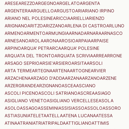
ARESE
AREZZO
ARGEGNO
ARGELATO
ARGENTA
ARGENTERA
ARGUELLO
ARGUSTO
ARI
ARIANO IRPINO
ARIANO NEL POLESINE
ARICCIA
ARIELLI
ARIENZO
ARIGNANO
ARITZO
ARIZZANO
ARLENA DI CASTRO
ARLUNO
ARMENO
ARMENTO
ARMUNGIA
ARNAD
ARNARA
ARNASCO
ARNESANO
AROLA
ARONA
AROSIO
ARPAIA
ARPAISE
ARPINO
ARQUA' PETRARCA
ARQUA' POLESINE
ARQUATA DEL TRONTO
ARQUATA SCRIVIA
ARRE
ARRONE
ARSAGO SEPRIO
ARSIE'
ARSIERO
ARSITA
ARSOLI
ARTA TERME
ARTEGNA
ARTENA
ARTOGNE
ARVIER
ARZACHENA
ARZAGO D'ADDA
ARZANA
ARZANO
ARZENE
ARZERGRANDE
ARZIGNANO
ASCEA
ASCIANO
ASCOLI PICENO
ASCOLI SATRIANO
ASCREA
ASIAGO
ASIGLIANO VENETO
ASIGLIANO VERCELLESE
ASOLA
ASOLO
ASSAGO
ASSEMINI
ASSISI
ASSO
ASSOLO
ASSORO
ASTI
ASUNI
ATELETA
ATELLA
ATENA LUCANA
ATESSA
ATINA
ATRANI
ATRI
ATRIPALDA
ATTIGLIANO
ATTIMIS