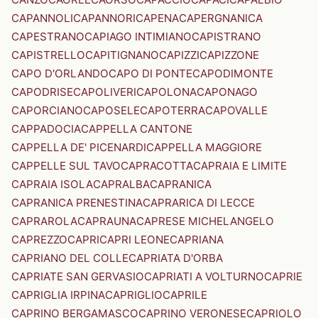
CAPANNOLI
CAPANNORI
CAPENA
CAPERGNANICA
CAPESTRANO
CAPIAGO INTIMIANO
CAPISTRANO
CAPISTRELLO
CAPITIGNANO
CAPIZZI
CAPIZZONE
CAPO D'ORLANDO
CAPO DI PONTE
CAPODIMONTE
CAPODRISE
CAPOLIVERI
CAPOLONA
CAPONAGO
CAPORCIANO
CAPOSELE
CAPOTERRA
CAPOVALLE
CAPPADOCIA
CAPPELLA CANTONE
CAPPELLA DE' PICENARDI
CAPPELLA MAGGIORE
CAPPELLE SUL TAVO
CAPRACOTTA
CAPRAIA E LIMITE
CAPRAIA ISOLA
CAPRALBA
CAPRANICA
CAPRANICA PRENESTINA
CAPRARICA DI LECCE
CAPRAROLA
CAPRAUNA
CAPRESE MICHELANGELO
CAPREZZO
CAPRI
CAPRI LEONE
CAPRIANA
CAPRIANO DEL COLLE
CAPRIATA D'ORBA
CAPRIATE SAN GERVASIO
CAPRIATI A VOLTURNO
CAPRIE
CAPRIGLIA IRPINA
CAPRIGLIO
CAPRILE
CAPRINO BERGAMASCO
CAPRINO VERONESE
CAPRIOLO