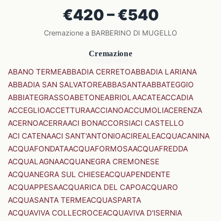
€420 – €540
Cremazione a BARBERINO DI MUGELLO
Cremazione
ABANO TERME
ABBADIA CERRETO
ABBADIA LARIANA
ABBADIA SAN SALVATORE
ABBASANTA
ABBATEGGIO
ABBIATEGRASSO
ABETONE
ABRIOLA
ACATE
ACCADIA
ACCEGLIO
ACCETTURA
ACCIANO
ACCUMOLI
ACERENZA
ACERNO
ACERRA
ACI BONACCORSI
ACI CASTELLO
ACI CATENA
ACI SANT'ANTONIO
ACIREALE
ACQUACANINA
ACQUAFONDATA
ACQUAFORMOSA
ACQUAFREDDA
ACQUALAGNA
ACQUANEGRA CREMONESE
ACQUANEGRA SUL CHIESE
ACQUAPENDENTE
ACQUAPPESA
ACQUARICA DEL CAPO
ACQUARO
ACQUASANTA TERME
ACQUASPARTA
ACQUAVIVA COLLECROCE
ACQUAVIVA D'ISERNIA