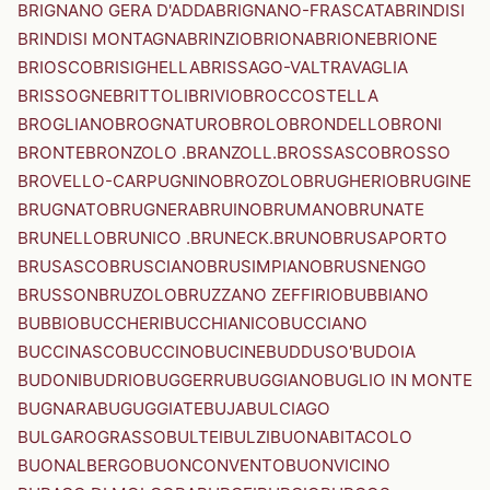
BRIGNANO GERA D'ADDA
BRIGNANO-FRASCATA
BRINDISI
BRINDISI MONTAGNA
BRINZIO
BRIONA
BRIONE
BRIONE
BRIOSCO
BRISIGHELLA
BRISSAGO-VALTRAVAGLIA
BRISSOGNE
BRITTOLI
BRIVIO
BROCCOSTELLA
BROGLIANO
BROGNATURO
BROLO
BRONDELLO
BRONI
BRONTE
BRONZOLO .BRANZOLL.
BROSSASCO
BROSSO
BROVELLO-CARPUGNINO
BROZOLO
BRUGHERIO
BRUGINE
BRUGNATO
BRUGNERA
BRUINO
BRUMANO
BRUNATE
BRUNELLO
BRUNICO .BRUNECK.
BRUNO
BRUSAPORTO
BRUSASCO
BRUSCIANO
BRUSIMPIANO
BRUSNENGO
BRUSSON
BRUZOLO
BRUZZANO ZEFFIRIO
BUBBIANO
BUBBIO
BUCCHERI
BUCCHIANICO
BUCCIANO
BUCCINASCO
BUCCINO
BUCINE
BUDDUSO'
BUDOIA
BUDONI
BUDRIO
BUGGERRU
BUGGIANO
BUGLIO IN MONTE
BUGNARA
BUGUGGIATE
BUJA
BULCIAGO
BULGAROGRASSO
BULTEI
BULZI
BUONABITACOLO
BUONALBERGO
BUONCONVENTO
BUONVICINO