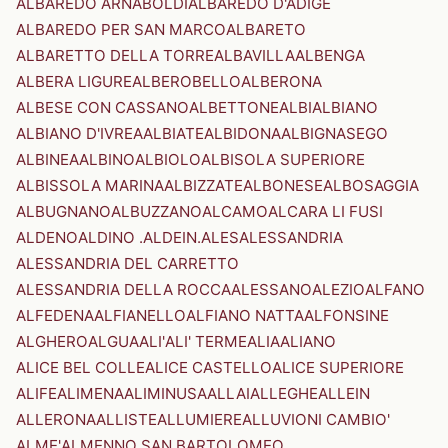
ALBAREDO ARNABOLDI
ALBAREDO D'ADIGE
ALBAREDO PER SAN MARCO
ALBARETO
ALBARETTO DELLA TORRE
ALBAVILLA
ALBENGA
ALBERA LIGURE
ALBEROBELLO
ALBERONA
ALBESE CON CASSANO
ALBETTONE
ALBI
ALBIANO
ALBIANO D'IVREA
ALBIATE
ALBIDONA
ALBIGNASEGO
ALBINEA
ALBINO
ALBIOLO
ALBISOLA SUPERIORE
ALBISSOLA MARINA
ALBIZZATE
ALBONESE
ALBOSAGGIA
ALBUGNANO
ALBUZZANO
ALCAMO
ALCARA LI FUSI
ALDENO
ALDINO .ALDEIN.
ALES
ALESSANDRIA
ALESSANDRIA DEL CARRETTO
ALESSANDRIA DELLA ROCCA
ALESSANO
ALEZIO
ALFANO
ALFEDENA
ALFIANELLO
ALFIANO NATTA
ALFONSINE
ALGHERO
ALGUA
ALI'
ALI' TERME
ALIA
ALIANO
ALICE BEL COLLE
ALICE CASTELLO
ALICE SUPERIORE
ALIFE
ALIMENA
ALIMINUSA
ALLAI
ALLEGHE
ALLEIN
ALLERONA
ALLISTE
ALLUMIERE
ALLUVIONI CAMBIO'
ALME'
ALMENNO SAN BARTOLOMEO