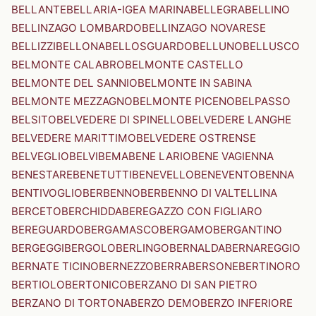
BELLANTE
BELLARIA-IGEA MARINA
BELLEGRA
BELLINO
BELLINZAGO LOMBARDO
BELLINZAGO NOVARESE
BELLIZZI
BELLONA
BELLOSGUARDO
BELLUNO
BELLUSCO
BELMONTE CALABRO
BELMONTE CASTELLO
BELMONTE DEL SANNIO
BELMONTE IN SABINA
BELMONTE MEZZAGNO
BELMONTE PICENO
BELPASSO
BELSITO
BELVEDERE DI SPINELLO
BELVEDERE LANGHE
BELVEDERE MARITTIMO
BELVEDERE OSTRENSE
BELVEGLIO
BELVI
BEMA
BENE LARIO
BENE VAGIENNA
BENESTARE
BENETUTTI
BENEVELLO
BENEVENTO
BENNA
BENTIVOGLIO
BERBENNO
BERBENNO DI VALTELLINA
BERCETO
BERCHIDDA
BEREGAZZO CON FIGLIARO
BEREGUARDO
BERGAMASCO
BERGAMO
BERGANTINO
BERGEGGI
BERGOLO
BERLINGO
BERNALDA
BERNAREGGIO
BERNATE TICINO
BERNEZZO
BERRA
BERSONE
BERTINORO
BERTIOLO
BERTONICO
BERZANO DI SAN PIETRO
BERZANO DI TORTONA
BERZO DEMO
BERZO INFERIORE