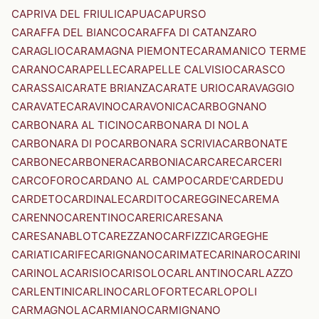
CAPRIVA DEL FRIULI
CAPUA
CAPURSO
CARAFFA DEL BIANCO
CARAFFA DI CATANZARO
CARAGLIO
CARAMAGNA PIEMONTE
CARAMANICO TERME
CARANO
CARAPELLE
CARAPELLE CALVISIO
CARASCO
CARASSAI
CARATE BRIANZA
CARATE URIO
CARAVAGGIO
CARAVATE
CARAVINO
CARAVONICA
CARBOGNANO
CARBONARA AL TICINO
CARBONARA DI NOLA
CARBONARA DI PO
CARBONARA SCRIVIA
CARBONATE
CARBONE
CARBONERA
CARBONIA
CARCARE
CARCERI
CARCOFORO
CARDANO AL CAMPO
CARDE'
CARDEDU
CARDETO
CARDINALE
CARDITO
CAREGGINE
CAREMA
CARENNO
CARENTINO
CARERI
CARESANA
CARESANABLOT
CAREZZANO
CARFIZZI
CARGEGHE
CARIATI
CARIFE
CARIGNANO
CARIMATE
CARINARO
CARINI
CARINOLA
CARISIO
CARISOLO
CARLANTINO
CARLAZZO
CARLENTINI
CARLINO
CARLOFORTE
CARLOPOLI
CARMAGNOLA
CARMIANO
CARMIGNANO