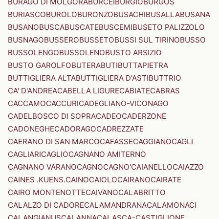
BURAGO DI MOLGORA
BURCEI
BURGIO
BURGOS
BURIASCO
BUROLO
BURONZO
BUSACHI
BUSALLA
BUSANA
BUSANO
BUSCA
BUSCATE
BUSCEMI
BUSETO PALIZZOLO
BUSNAGO
BUSSERO
BUSSETO
BUSSI SUL TIRINO
BUSSO
BUSSOLENGO
BUSSOLENO
BUSTO ARSIZIO
BUSTO GAROLFO
BUTERA
BUTI
BUTTAPIETRA
BUTTIGLIERA ALTA
BUTTIGLIERA D'ASTI
BUTTRIO
CA' D'ANDREA
CABELLA LIGURE
CABIATE
CABRAS
CACCAMO
CACCURI
CADEGLIANO-VICONAGO
CADELBOSCO DI SOPRA
CADEO
CADERZONE
CADONEGHE
CADORAGO
CADREZZATE
CAERANO DI SAN MARCO
CAFASSE
CAGGIANO
CAGLI
CAGLIARI
CAGLIO
CAGNANO AMITERNO
CAGNANO VARANO
CAGNO
CAGNO'
CAIANELLO
CAIAZZO
CAINES .KUENS.
CAINO
CAIOLO
CAIRANO
CAIRATE
CAIRO MONTENOTTE
CAIVANO
CALABRITTO
CALALZO DI CADORE
CALAMANDRANA
CALAMONACI
CALANGIANUS
CALANNA
CALASCA-CASTIGLIONE