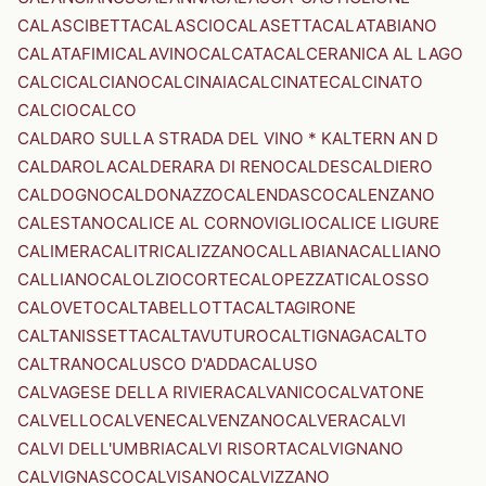
CALASCIBETTA
CALASCIO
CALASETTA
CALATABIANO
CALATAFIMI
CALAVINO
CALCATA
CALCERANICA AL LAGO
CALCI
CALCIANO
CALCINAIA
CALCINATE
CALCINATO
CALCIO
CALCO
CALDARO SULLA STRADA DEL VINO * KALTERN AN D
CALDAROLA
CALDERARA DI RENO
CALDES
CALDIERO
CALDOGNO
CALDONAZZO
CALENDASCO
CALENZANO
CALESTANO
CALICE AL CORNOVIGLIO
CALICE LIGURE
CALIMERA
CALITRI
CALIZZANO
CALLABIANA
CALLIANO
CALLIANO
CALOLZIOCORTE
CALOPEZZATI
CALOSSO
CALOVETO
CALTABELLOTTA
CALTAGIRONE
CALTANISSETTA
CALTAVUTURO
CALTIGNAGA
CALTO
CALTRANO
CALUSCO D'ADDA
CALUSO
CALVAGESE DELLA RIVIERA
CALVANICO
CALVATONE
CALVELLO
CALVENE
CALVENZANO
CALVERA
CALVI
CALVI DELL'UMBRIA
CALVI RISORTA
CALVIGNANO
CALVIGNASCO
CALVISANO
CALVIZZANO