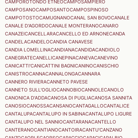
CAMPOROTONDO ETNEO
CAMPOSAMPIERO
CAMPOSANO
CAMPOSANTO
CAMPOSPINOSO
CAMPOTOSTO
CAMUGNANO
CANAL SAN BOVO
CANALE
CANALE D'AGORDO
CANALE MONTERANO
CANARO
CANAZEI
CANCELLARA
CANCELLO ED ARNONE
CANDA
CANDELA
CANDELO
CANDIA CANAVESE
CANDIA LOMELLINA
CANDIANA
CANDIDA
CANDIOLO
CANEGRATE
CANELLI
CANEPINA
CANEVA
CANEVINO
CANICATTI'
CANICATTINI BAGNI
CANINO
CANISCHIO
CANISTRO
CANNA
CANNALONGA
CANNARA
CANNERO RIVIERA
CANNETO PAVESE
CANNETO SULL'OGLIO
CANNOBIO
CANNOLE
CANOLO
CANONICA D'ADDA
CANOSA DI PUGLIA
CANOSA SANNITA
CANOSIO
CANOSSA
CANSANO
CANTAGALLO
CANTALICE
CANTALUPA
CANTALUPO IN SABINA
CANTALUPO LIGURE
CANTALUPO NEL SANNIO
CANTARANA
CANTELLO
CANTERANO
CANTIANO
CANTOIRA
CANTU'
CANZANO
CANZO
CAORLE
CAORSO
CAPACCIO
CAPACI
CAPALBIO