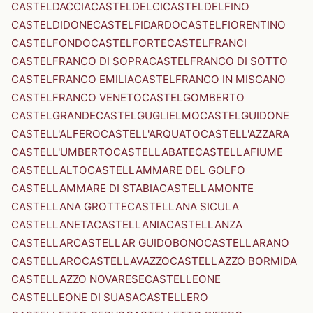
CASTELDACCIA
CASTELDELCI
CASTELDELFINO
CASTELDIDONE
CASTELFIDARDO
CASTELFIORENTINO
CASTELFONDO
CASTELFORTE
CASTELFRANCI
CASTELFRANCO DI SOPRA
CASTELFRANCO DI SOTTO
CASTELFRANCO EMILIA
CASTELFRANCO IN MISCANO
CASTELFRANCO VENETO
CASTELGOMBERTO
CASTELGRANDE
CASTELGUGLIELMO
CASTELGUIDONE
CASTELL'ALFERO
CASTELL'ARQUATO
CASTELL'AZZARA
CASTELL'UMBERTO
CASTELLABATE
CASTELLAFIUME
CASTELLALTO
CASTELLAMMARE DEL GOLFO
CASTELLAMMARE DI STABIA
CASTELLAMONTE
CASTELLANA GROTTE
CASTELLANA SICULA
CASTELLANETA
CASTELLANIA
CASTELLANZA
CASTELLAR
CASTELLAR GUIDOBONO
CASTELLARANO
CASTELLARO
CASTELLAVAZZO
CASTELLAZZO BORMIDA
CASTELLAZZO NOVARESE
CASTELLEONE
CASTELLEONE DI SUASA
CASTELLERO