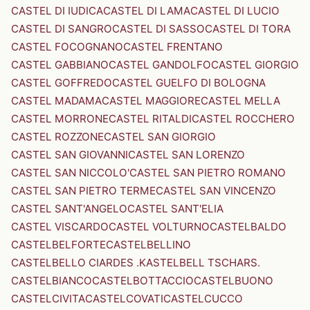
CASTEL DI IUDICA
CASTEL DI LAMA
CASTEL DI LUCIO
CASTEL DI SANGRO
CASTEL DI SASSO
CASTEL DI TORA
CASTEL FOCOGNANO
CASTEL FRENTANO
CASTEL GABBIANO
CASTEL GANDOLFO
CASTEL GIORGIO
CASTEL GOFFREDO
CASTEL GUELFO DI BOLOGNA
CASTEL MADAMA
CASTEL MAGGIORE
CASTEL MELLA
CASTEL MORRONE
CASTEL RITALDI
CASTEL ROCCHERO
CASTEL ROZZONE
CASTEL SAN GIORGIO
CASTEL SAN GIOVANNI
CASTEL SAN LORENZO
CASTEL SAN NICCOLO'
CASTEL SAN PIETRO ROMANO
CASTEL SAN PIETRO TERME
CASTEL SAN VINCENZO
CASTEL SANT'ANGELO
CASTEL SANT'ELIA
CASTEL VISCARDO
CASTEL VOLTURNO
CASTELBALDO
CASTELBELFORTE
CASTELBELLINO
CASTELBELLO CIARDES .KASTELBELL TSCHARS.
CASTELBIANCO
CASTELBOTTACCIO
CASTELBUONO
CASTELCIVITA
CASTELCOVATI
CASTELCUCCO