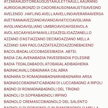
ATZARA
AUDITORE
AUGUSTA
AULETTA
AULLA
AURANO
AURIGO
AURONZO DI CADORE
AUSONIA
AUSTIS
AVEGNO
AVELENGO .HAFLING.
AVELLA
AVELLINO
AVERARA
AVERSA
AVETRANA
AVEZZANO
AVIANO
AVIATICO
AVIGLIANA
AVIGLIANO
AVIGLIANO UMBRO
AVIO
AVISE
AVOLA
AVOLASCA
AYAS
AYMAVILLES
AZEGLIO
AZZANELLO
AZZANO D'ASTI
AZZANO DECIMO
AZZANO MELLA
AZZANO SAN PAOLO
AZZATE
AZZIO
AZZONE
BACENO
BACOLI
BADALUCCO
BADESI
BADIA .ABTEI.
BADIA CALAVENA
BADIA PAVESE
BADIA POLESINE
BADIA TEDALDA
BADOLATO
BAGALADI
BAGHERIA
BAGNACAVALLO
BAGNARA CALABRA
BAGNARA DI ROMAGNA
BAGNARIA
BAGNARIA ARSA
BAGNASCO
BAGNATICA
BAGNI DI LUCCA
BAGNO A RIPOLI
BAGNO DI ROMAGNA
BAGNOLI DEL TRIGNO
BAGNOLI DI SOPRA
BAGNOLI IRPINO
BAGNOLO CREMASCO
BAGNOLO DEL SALENTO
BAGNOLO DI PO
BAGNOLO IN PIANO
BAGNOLO MELLA