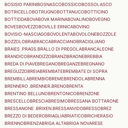
BOSISIO PARINI
BOSNASCO
BOSSICO
BOSSOLASCO
BOTRICELLO
BOTRUGNO
BOTTANUCO
BOTTICINO
BOTTIDDA
BOVA
BOVA MARINA
BOVALINO
BOVEGNO
BOVES
BOVEZZO
BOVILLE ERNICA
BOVINO
BOVISIO-MASCIAGO
BOVOLENTA
BOVOLONE
BOZZOLE
BOZZOLO
BRA
BRACCA
BRACCIANO
BRACIGLIANO
BRAIES .PRAGS.
BRALLO DI PREGOLA
BRANCALEONE
BRANDICO
BRANDIZZO
BRANZI
BRAONE
BREBBIA
BREDA DI PIAVE
BREGANO
BREGANZE
BREGNANO
BREGUZZO
BREIA
BREMBATE
BREMBATE DI SOPRA
BREMBILLA
BREMBIO
BREME
BRENDOLA
BRENNA
BRENNERO .BRENNER.
BRENO
BRENTA
BRENTINO BELLUNO
BRENTONICO
BRENZONE
BRESCELLO
BRESCIA
BRESIMO
BRESSANA BOTTARONE
BRESSANONE .BRIXEN.
BRESSANVIDO
BRESSO
BREZ
BREZZO DI BEDERO
BRIAGLIA
BRIATICO
BRICHERASIO
BRIENNO
BRIENZA
BRIGA ALTA
BRIGA NOVARESE