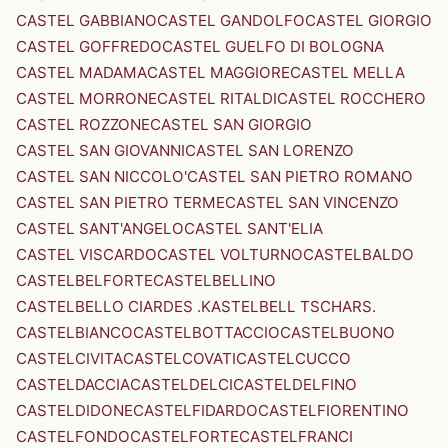
CASTEL GABBIANO
CASTEL GANDOLFO
CASTEL GIORGIO
CASTEL GOFFREDO
CASTEL GUELFO DI BOLOGNA
CASTEL MADAMA
CASTEL MAGGIORE
CASTEL MELLA
CASTEL MORRONE
CASTEL RITALDI
CASTEL ROCCHERO
CASTEL ROZZONE
CASTEL SAN GIORGIO
CASTEL SAN GIOVANNI
CASTEL SAN LORENZO
CASTEL SAN NICCOLO'
CASTEL SAN PIETRO ROMANO
CASTEL SAN PIETRO TERME
CASTEL SAN VINCENZO
CASTEL SANT'ANGELO
CASTEL SANT'ELIA
CASTEL VISCARDO
CASTEL VOLTURNO
CASTELBALDO
CASTELBELFORTE
CASTELBELLINO
CASTELBELLO CIARDES .KASTELBELL TSCHARS.
CASTELBIANCO
CASTELBOTTACCIO
CASTELBUONO
CASTELCIVITA
CASTELCOVATI
CASTELCUCCO
CASTELDACCIA
CASTELDELCI
CASTELDELFINO
CASTELDIDONE
CASTELFIDARDO
CASTELFIORENTINO
CASTELFONDO
CASTELFORTE
CASTELFRANCI