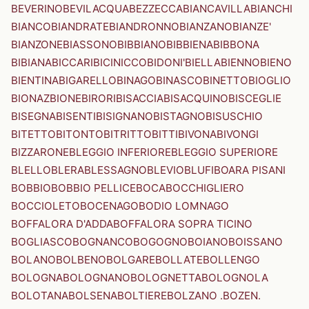
BEVERINO
BEVILACQUA
BEZZECCA
BIANCAVILLA
BIANCHI
BIANCO
BIANDRATE
BIANDRONNO
BIANZANO
BIANZE'
BIANZONE
BIASSONO
BIBBIANO
BIBBIENA
BIBBONA
BIBIANA
BICCARI
BICINICCO
BIDONI'
BIELLA
BIENNO
BIENO
BIENTINA
BIGARELLO
BINAGO
BINASCO
BINETTO
BIOGLIO
BIONAZ
BIONE
BIRORI
BISACCIA
BISACQUINO
BISCEGLIE
BISEGNA
BISENTI
BISIGNANO
BISTAGNO
BISUSCHIO
BITETTO
BITONTO
BITRITTO
BITTI
BIVONA
BIVONGI
BIZZARONE
BLEGGIO INFERIORE
BLEGGIO SUPERIORE
BLELLO
BLERA
BLESSAGNO
BLEVIO
BLUFI
BOARA PISANI
BOBBIO
BOBBIO PELLICE
BOCA
BOCCHIGLIERO
BOCCIOLETO
BOCENAGO
BODIO LOMNAGO
BOFFALORA D'ADDA
BOFFALORA SOPRA TICINO
BOGLIASCO
BOGNANCO
BOGOGNO
BOIANO
BOISSANO
BOLANO
BOLBENO
BOLGARE
BOLLATE
BOLLENGO
BOLOGNA
BOLOGNANO
BOLOGNETTA
BOLOGNOLA
BOLOTANA
BOLSENA
BOLTIERE
BOLZANO .BOZEN.