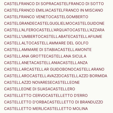
CASTELFRANCO DI SOPRA
CASTELFRANCO DI SOTTO
CASTELFRANCO EMILIA
CASTELFRANCO IN MISCANO
CASTELFRANCO VENETO
CASTELGOMBERTO
CASTELGRANDE
CASTELGUGLIELMO
CASTELGUIDONE
CASTELL'ALFERO
CASTELL'ARQUATO
CASTELL'AZZARA
CASTELL'UMBERTO
CASTELLABATE
CASTELLAFIUME
CASTELLALTO
CASTELLAMMARE DEL GOLFO
CASTELLAMMARE DI STABIA
CASTELLAMONTE
CASTELLANA GROTTE
CASTELLANA SICULA
CASTELLANETA
CASTELLANIA
CASTELLANZA
CASTELLAR
CASTELLAR GUIDOBONO
CASTELLARANO
CASTELLARO
CASTELLAVAZZO
CASTELLAZZO BORMIDA
CASTELLAZZO NOVARESE
CASTELLEONE
CASTELLEONE DI SUASA
CASTELLERO
CASTELLETTO CERVO
CASTELLETTO D'ERRO
CASTELLETTO D'ORBA
CASTELLETTO DI BRANDUZZO
CASTELLETTO MERLI
CASTELLETTO MOLINA