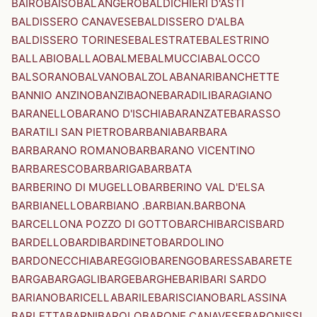
BAIRO
BAISO
BALANGERO
BALDICHIERI D'ASTI
BALDISSERO CANAVESE
BALDISSERO D'ALBA
BALDISSERO TORINESE
BALESTRATE
BALESTRINO
BALLABIO
BALLAO
BALME
BALMUCCIA
BALOCCO
BALSORANO
BALVANO
BALZOLA
BANARI
BANCHETTE
BANNIO ANZINO
BANZI
BAONE
BARADILI
BARAGIANO
BARANELLO
BARANO D'ISCHIA
BARANZATE
BARASSO
BARATILI SAN PIETRO
BARBANIA
BARBARA
BARBARANO ROMANO
BARBARANO VICENTINO
BARBARESCO
BARBARIGA
BARBATA
BARBERINO DI MUGELLO
BARBERINO VAL D'ELSA
BARBIANELLO
BARBIANO .BARBIAN.
BARBONA
BARCELLONA POZZO DI GOTTO
BARCHI
BARCIS
BARD
BARDELLO
BARDI
BARDINETO
BARDOLINO
BARDONECCHIA
BAREGGIO
BARENGO
BARESSA
BARETE
BARGA
BARGAGLI
BARGE
BARGHE
BARI
BARI SARDO
BARIANO
BARICELLA
BARILE
BARISCIANO
BARLASSINA
BARLETTA
BARNI
BAROLO
BARONE CANAVESE
BARONISSI