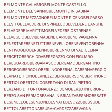
BELMONTE CALABRO
BELMONTE CASTELLO
BELMONTE DEL SANNIO
BELMONTE IN SABINA
BELMONTE MEZZAGNO
BELMONTE PICENO
BELPASSO
BELSITO
BELVEDERE DI SPINELLO
BELVEDERE LANGHE
BELVEDERE MARITTIMO
BELVEDERE OSTRENSE
BELVEGLIO
BELVI
BEMA
BENE LARIO
BENE VAGIENNA
BENESTARE
BENETUTTI
BENEVELLO
BENEVENTO
BENNA
BENTIVOGLIO
BERBENNO
BERBENNO DI VALTELLINA
BERCETO
BERCHIDDA
BEREGAZZO CON FIGLIARO
BEREGUARDO
BERGAMASCO
BERGAMO
BERGANTINO
BERGEGGI
BERGOLO
BERLINGO
BERNALDA
BERNAREGGIO
BERNATE TICINO
BERNEZZO
BERRA
BERSONE
BERTINORO
BERTIOLO
BERTONICO
BERZANO DI SAN PIETRO
BERZANO DI TORTONA
BERZO DEMO
BERZO INFERIORE
BERZO SAN FERMO
BESANA IN BRIANZA
BESANO
BESATE
BESENELLO
BESENZONE
BESNATE
BESOZZO
BESSUDE
BETTOLA
BETTONA
BEURA-CARDEZZA
BEVAGNA