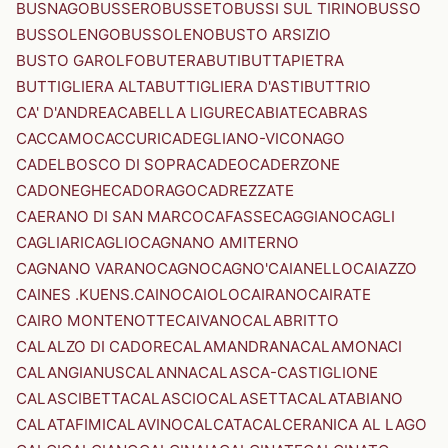
BUSNAGO
BUSSERO
BUSSETO
BUSSI SUL TIRINO
BUSSO
BUSSOLENGO
BUSSOLENO
BUSTO ARSIZIO
BUSTO GAROLFO
BUTERA
BUTI
BUTTAPIETRA
BUTTIGLIERA ALTA
BUTTIGLIERA D'ASTI
BUTTRIO
CA' D'ANDREA
CABELLA LIGURE
CABIATE
CABRAS
CACCAMO
CACCURI
CADEGLIANO-VICONAGO
CADELBOSCO DI SOPRA
CADEO
CADERZONE
CADONEGHE
CADORAGO
CADREZZATE
CAERANO DI SAN MARCO
CAFASSE
CAGGIANO
CAGLI
CAGLIARI
CAGLIO
CAGNANO AMITERNO
CAGNANO VARANO
CAGNO
CAGNO'
CAIANELLO
CAIAZZO
CAINES .KUENS.
CAINO
CAIOLO
CAIRANO
CAIRATE
CAIRO MONTENOTTE
CAIVANO
CALABRITTO
CALALZO DI CADORE
CALAMANDRANA
CALAMONACI
CALANGIANUS
CALANNA
CALASCA-CASTIGLIONE
CALASCIBETTA
CALASCIO
CALASETTA
CALATABIANO
CALATAFIMI
CALAVINO
CALCATA
CALCERANICA AL LAGO