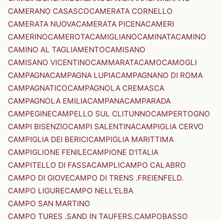
CAMERANO CASASCO
CAMERATA CORNELLO
CAMERATA NUOVA
CAMERATA PICENA
CAMERI
CAMERINO
CAMEROTA
CAMIGLIANO
CAMINATA
CAMINO
CAMINO AL TAGLIAMENTO
CAMISANO
CAMISANO VICENTINO
CAMMARATA
CAMO
CAMOGLI
CAMPAGNA
CAMPAGNA LUPIA
CAMPAGNANO DI ROMA
CAMPAGNATICO
CAMPAGNOLA CREMASCA
CAMPAGNOLA EMILIA
CAMPANA
CAMPARADA
CAMPEGINE
CAMPELLO SUL CLITUNNO
CAMPERTOGNO
CAMPI BISENZIO
CAMPI SALENTINA
CAMPIGLIA CERVO
CAMPIGLIA DEI BERICI
CAMPIGLIA MARITTIMA
CAMPIGLIONE FENILE
CAMPIONE D'ITALIA
CAMPITELLO DI FASSA
CAMPLI
CAMPO CALABRO
CAMPO DI GIOVE
CAMPO DI TRENS .FREIENFELD.
CAMPO LIGURE
CAMPO NELL'ELBA
CAMPO SAN MARTINO
CAMPO TURES .SAND IN TAUFERS.
CAMPOBASSO