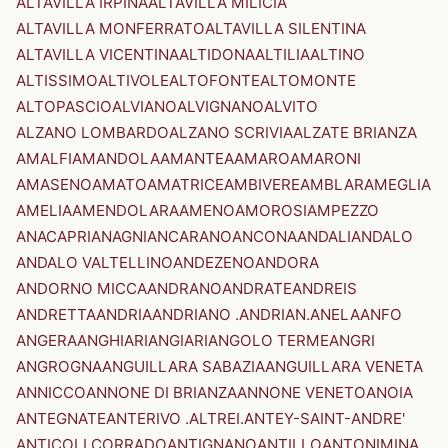
ALTAVILLA IRPINA
ALTAVILLA MILICIA
ALTAVILLA MONFERRATO
ALTAVILLA SILENTINA
ALTAVILLA VICENTINA
ALTIDONA
ALTILIA
ALTINO
ALTISSIMO
ALTIVOLE
ALTOFONTE
ALTOMONTE
ALTOPASCIO
ALVIANO
ALVIGNANO
ALVITO
ALZANO LOMBARDO
ALZANO SCRIVIA
ALZATE BRIANZA
AMALFI
AMANDOLA
AMANTEA
AMARO
AMARONI
AMASENO
AMATO
AMATRICE
AMBIVERE
AMBLAR
AMEGLIA
AMELIA
AMENDOLARA
AMENO
AMOROSI
AMPEZZO
ANACAPRI
ANAGNI
ANCARANO
ANCONA
ANDALI
ANDALO
ANDALO VALTELLINO
ANDEZENO
ANDORA
ANDORNO MICCA
ANDRANO
ANDRATE
ANDREIS
ANDRETTA
ANDRIA
ANDRIANO .ANDRIAN.
ANELA
ANFO
ANGERA
ANGHIARI
ANGIARI
ANGOLO TERME
ANGRI
ANGROGNA
ANGUILLARA SABAZIA
ANGUILLARA VENETA
ANNICCO
ANNONE DI BRIANZA
ANNONE VENETO
ANOIA
ANTEGNATE
ANTERIVO .ALTREI.
ANTEY-SAINT-ANDRE'
ANTICOLI CORRADO
ANTIGNANO
ANTILLO
ANTONIMINA