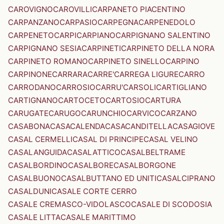
CAROVIGNO
CAROVILLI
CARPANETO PIACENTINO
CARPANZANO
CARPASIO
CARPEGNA
CARPENEDOLO
CARPENETO
CARPI
CARPIANO
CARPIGNANO SALENTINO
CARPIGNANO SESIA
CARPINETI
CARPINETO DELLA NORA
CARPINETO ROMANO
CARPINETO SINELLO
CARPINO
CARPINONE
CARRARA
CARRE'
CARREGA LIGURE
CARRO
CARRODANO
CARROSIO
CARRU'
CARSOLI
CARTIGLIANO
CARTIGNANO
CARTOCETO
CARTOSIO
CARTURA
CARUGATE
CARUGO
CARUNCHIO
CARVICO
CARZANO
CASABONA
CASACALENDA
CASACANDITELLA
CASAGIOVE
CASAL CERMELLI
CASAL DI PRINCIPE
CASAL VELINO
CASALANGUIDA
CASALATTICO
CASALBELTRAME
CASALBORDINO
CASALBORE
CASALBORGONE
CASALBUONO
CASALBUTTANO ED UNITI
CASALCIPRANO
CASALDUNI
CASALE CORTE CERRO
CASALE CREMASCO-VIDOLASCO
CASALE DI SCODOSIA
CASALE LITTA
CASALE MARITTIMO