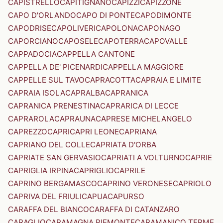
CAPISTRELLO
CAPITIGNANO
CAPIZZI
CAPIZZONE
CAPO D'ORLANDO
CAPO DI PONTE
CAPODIMONTE
CAPODRISE
CAPOLIVERI
CAPOLONA
CAPONAGO
CAPORCIANO
CAPOSELE
CAPOTERRA
CAPOVALLE
CAPPADOCIA
CAPPELLA CANTONE
CAPPELLA DE' PICENARDI
CAPPELLA MAGGIORE
CAPPELLE SUL TAVO
CAPRACOTTA
CAPRAIA E LIMITE
CAPRAIA ISOLA
CAPRALBA
CAPRANICA
CAPRANICA PRENESTINA
CAPRARICA DI LECCE
CAPRAROLA
CAPRAUNA
CAPRESE MICHELANGELO
CAPREZZO
CAPRI
CAPRI LEONE
CAPRIANA
CAPRIANO DEL COLLE
CAPRIATA D'ORBA
CAPRIATE SAN GERVASIO
CAPRIATI A VOLTURNO
CAPRIE
CAPRIGLIA IRPINA
CAPRIGLIO
CAPRILE
CAPRINO BERGAMASCO
CAPRINO VERONESE
CAPRIOLO
CAPRIVA DEL FRIULI
CAPUA
CAPURSO
CARAFFA DEL BIANCO
CARAFFA DI CATANZARO
CARAGLIO
CARAMAGNA PIEMONTE
CARAMANICO TERME