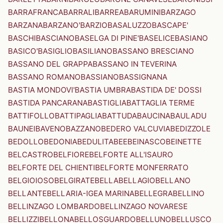
BARRAFRANCA
BARRALI
BARREA
BARUMINI
BARZAGO
BARZANA
BARZANO'
BARZIO
BASALUZZO
BASCAPE'
BASCHI
BASCIANO
BASELGA DI PINE'
BASELICE
BASIANO
BASICO'
BASIGLIO
BASILIANO
BASSANO BRESCIANO
BASSANO DEL GRAPPA
BASSANO IN TEVERINA
BASSANO ROMANO
BASSIANO
BASSIGNANA
BASTIA MONDOVI'
BASTIA UMBRA
BASTIDA DE' DOSSI
BASTIDA PANCARANA
BASTIGLIA
BATTAGLIA TERME
BATTIFOLLO
BATTIPAGLIA
BATTUDA
BAUCINA
BAULADU
BAUNEI
BAVENO
BAZZANO
BEDERO VALCUVIA
BEDIZZOLE
BEDOLLO
BEDONIA
BEDULITA
BEE
BEINASCO
BEINETTE
BELCASTRO
BELFIORE
BELFORTE ALL'ISAURO
BELFORTE DEL CHIENTI
BELFORTE MONFERRATO
BELGIOIOSO
BELGIRATE
BELLA
BELLAGIO
BELLANO
BELLANTE
BELLARIA-IGEA MARINA
BELLEGRA
BELLINO
BELLINZAGO LOMBARDO
BELLINZAGO NOVARESE
BELLIZZI
BELLONA
BELLOSGUARDO
BELLUNO
BELLUSCO