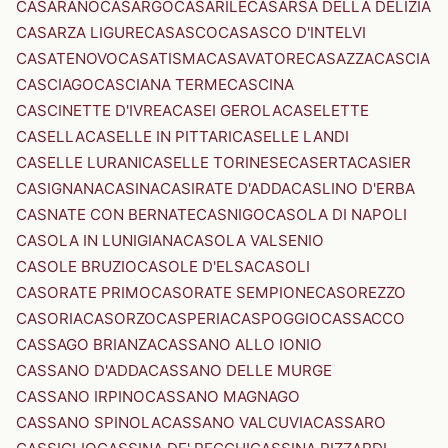
CASARANO
CASARGO
CASARILE
CASARSA DELLA DELIZIA
CASARZA LIGURE
CASASCO
CASASCO D'INTELVI
CASATENOVO
CASATISMA
CASAVATORE
CASAZZA
CASCIA
CASCIAGO
CASCIANA TERME
CASCINA
CASCINETTE D'IVREA
CASEI GEROLA
CASELETTE
CASELLA
CASELLE IN PITTARI
CASELLE LANDI
CASELLE LURANI
CASELLE TORINESE
CASERTA
CASIER
CASIGNANA
CASINA
CASIRATE D'ADDA
CASLINO D'ERBA
CASNATE CON BERNATE
CASNIGO
CASOLA DI NAPOLI
CASOLA IN LUNIGIANA
CASOLA VALSENIO
CASOLE BRUZIO
CASOLE D'ELSA
CASOLI
CASORATE PRIMO
CASORATE SEMPIONE
CASOREZZO
CASORIA
CASORZO
CASPERIA
CASPOGGIO
CASSACCO
CASSAGO BRIANZA
CASSANO ALLO IONIO
CASSANO D'ADDA
CASSANO DELLE MURGE
CASSANO IRPINO
CASSANO MAGNAGO
CASSANO SPINOLA
CASSANO VALCUVIA
CASSARO