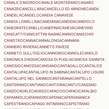
CANALE D'AGORDO
CANALE MONTERANO
CANARO
CANAZEI
CANCELLARA
CANCELLO ED ARNONE
CANDA
CANDELA
CANDELO
CANDIA CANAVESE
CANDIA LOMELLINA
CANDIANA
CANDIDA
CANDIOLO
CANEGRATE
CANELLI
CANEPINA
CANEVA
CANEVINO
CANICATTI'
CANICATTINI BAGNI
CANINO
CANISCHIO
CANISTRO
CANNA
CANNALONGA
CANNARA
CANNERO RIVIERA
CANNETO PAVESE
CANNETO SULL'OGLIO
CANNOBIO
CANNOLE
CANOLO
CANONICA D'ADDA
CANOSA DI PUGLIA
CANOSA SANNITA
CANOSIO
CANOSSA
CANSANO
CANTAGALLO
CANTALICE
CANTALUPA
CANTALUPO IN SABINA
CANTALUPO LIGURE
CANTALUPO NEL SANNIO
CANTARANA
CANTELLO
CANTERANO
CANTIANO
CANTOIRA
CANTU'
CANZANO
CANZO
CAORLE
CAORSO
CAPACCIO
CAPACI
CAPALBIO
CAPANNOLI
CAPANNORI
CAPENA
CAPERGNANICA
CAPESTRANO
CAPIAGO INTIMIANO
CAPISTRANO