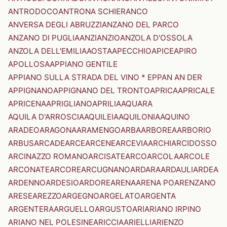
ANTRODOCO
ANTRONA SCHIERANCO
ANVERSA DEGLI ABRUZZI
ANZANO DEL PARCO
ANZANO DI PUGLIA
ANZI
ANZIO
ANZOLA D'OSSOLA
ANZOLA DELL'EMILIA
AOSTA
APECCHIO
APICE
APIRO
APOLLOSA
APPIANO GENTILE
APPIANO SULLA STRADA DEL VINO * EPPAN AN DER
APPIGNANO
APPIGNANO DEL TRONTO
APRICA
APRICALE
APRICENA
APRIGLIANO
APRILIA
AQUARA
AQUILA D'ARROSCIA
AQUILEIA
AQUILONIA
AQUINO
ARADEO
ARAGONA
ARAMENGO
ARBA
ARBOREA
ARBORIO
ARBUS
ARCADE
ARCE
ARCENE
ARCEVIA
ARCHI
ARCIDOSSO
ARCINAZZO ROMANO
ARCISATE
ARCO
ARCOLA
ARCOLE
ARCONATE
ARCORE
ARCUGNANO
ARDARA
ARDAULI
ARDEA
ARDENNO
ARDESIO
ARDORE
ARENA
ARENA PO
ARENZANO
ARESE
AREZZO
ARGEGNO
ARGELATO
ARGENTA
ARGENTERA
ARGUELLO
ARGUSTO
ARI
ARIANO IRPINO
ARIANO NEL POLESINE
ARICCIA
ARIELLI
ARIENZO