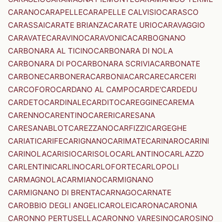
CARANO
CARAPELLE
CARAPELLE CALVISIO
CARASCO
CARASSAI
CARATE BRIANZA
CARATE URIO
CARAVAGGIO
CARAVATE
CARAVINO
CARAVONICA
CARBOGNANO
CARBONARA AL TICINO
CARBONARA DI NOLA
CARBONARA DI PO
CARBONARA SCRIVIA
CARBONATE
CARBONE
CARBONERA
CARBONIA
CARCARE
CARCERI
CARCOFORO
CARDANO AL CAMPO
CARDE'
CARDEDU
CARDETO
CARDINALE
CARDITO
CAREGGINE
CAREMA
CARENNO
CARENTINO
CARERI
CARESANA
CARESANABLOT
CAREZZANO
CARFIZZI
CARGEGHE
CARIATI
CARIFE
CARIGNANO
CARIMATE
CARINARO
CARINI
CARINOLA
CARISIO
CARISOLO
CARLANTINO
CARLAZZO
CARLENTINI
CARLINO
CARLOFORTE
CARLOPOLI
CARMAGNOLA
CARMIANO
CARMIGNANO
CARMIGNANO DI BRENTA
CARNAGO
CARNATE
CAROBBIO DEGLI ANGELI
CAROLEI
CARONA
CARONIA
CARONNO PERTUSELLA
CARONNO VARESINO
CAROSINO