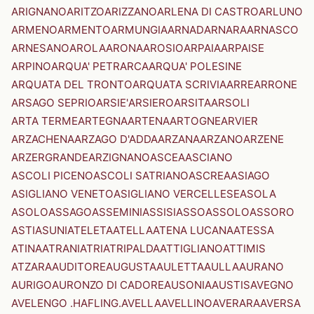
ARIGNANO
ARITZO
ARIZZANO
ARLENA DI CASTRO
ARLUNO
ARMENO
ARMENTO
ARMUNGIA
ARNAD
ARNARA
ARNASCO
ARNESANO
AROLA
ARONA
AROSIO
ARPAIA
ARPAISE
ARPINO
ARQUA' PETRARCA
ARQUA' POLESINE
ARQUATA DEL TRONTO
ARQUATA SCRIVIA
ARRE
ARRONE
ARSAGO SEPRIO
ARSIE'
ARSIERO
ARSITA
ARSOLI
ARTA TERME
ARTEGNA
ARTENA
ARTOGNE
ARVIER
ARZACHENA
ARZAGO D'ADDA
ARZANA
ARZANO
ARZENE
ARZERGRANDE
ARZIGNANO
ASCEA
ASCIANO
ASCOLI PICENO
ASCOLI SATRIANO
ASCREA
ASIAGO
ASIGLIANO VENETO
ASIGLIANO VERCELLESE
ASOLA
ASOLO
ASSAGO
ASSEMINI
ASSISI
ASSO
ASSOLO
ASSORO
ASTI
ASUNI
ATELETA
ATELLA
ATENA LUCANA
ATESSA
ATINA
ATRANI
ATRI
ATRIPALDA
ATTIGLIANO
ATTIMIS
ATZARA
AUDITORE
AUGUSTA
AULETTA
AULLA
AURANO
AURIGO
AURONZO DI CADORE
AUSONIA
AUSTIS
AVEGNO
AVELENGO .HAFLING.
AVELLA
AVELLINO
AVERARA
AVERSA