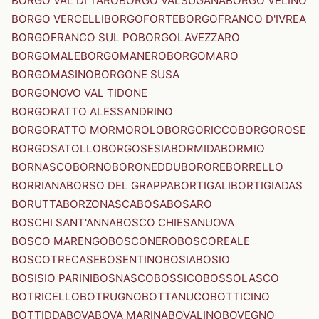
BORGO VAL DI TARO
BORGO VALSUGANA
BORGO VELINO
BORGO VERCELLI
BORGOFORTE
BORGOFRANCO D'IVREA
BORGOFRANCO SUL PO
BORGOLAVEZZARO
BORGOMALE
BORGOMANERO
BORGOMARO
BORGOMASINO
BORGONE SUSA
BORGONOVO VAL TIDONE
BORGORATTO ALESSANDRINO
BORGORATTO MORMOROLO
BORGORICCO
BORGOROSE
BORGOSATOLLO
BORGOSESIA
BORMIDA
BORMIO
BORNASCO
BORNO
BORONEDDU
BORORE
BORRELLO
BORRIANA
BORSO DEL GRAPPA
BORTIGALI
BORTIGIADAS
BORUTTA
BORZONASCA
BOSA
BOSARO
BOSCHI SANT'ANNA
BOSCO CHIESANUOVA
BOSCO MARENGO
BOSCONERO
BOSCOREALE
BOSCOTRECASE
BOSENTINO
BOSIA
BOSIO
BOSISIO PARINI
BOSNASCO
BOSSICO
BOSSOLASCO
BOTRICELLO
BOTRUGNO
BOTTANUCO
BOTTICINO
BOTTIDDA
BOVA
BOVA MARINA
BOVALINO
BOVEGNO