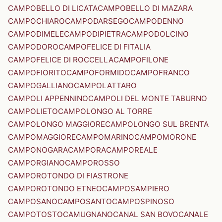
CAMPOBELLO DI LICATA
CAMPOBELLO DI MAZARA
CAMPOCHIARO
CAMPODARSEGO
CAMPODENNO
CAMPODIMELE
CAMPODIPIETRA
CAMPODOLCINO
CAMPODORO
CAMPOFELICE DI FITALIA
CAMPOFELICE DI ROCCELLA
CAMPOFILONE
CAMPOFIORITO
CAMPOFORMIDO
CAMPOFRANCO
CAMPOGALLIANO
CAMPOLATTARO
CAMPOLI APPENNINO
CAMPOLI DEL MONTE TABURNO
CAMPOLIETO
CAMPOLONGO AL TORRE
CAMPOLONGO MAGGIORE
CAMPOLONGO SUL BRENTA
CAMPOMAGGIORE
CAMPOMARINO
CAMPOMORONE
CAMPONOGARA
CAMPORA
CAMPOREALE
CAMPORGIANO
CAMPOROSSO
CAMPOROTONDO DI FIASTRONE
CAMPOROTONDO ETNEO
CAMPOSAMPIERO
CAMPOSANO
CAMPOSANTO
CAMPOSPINOSO
CAMPOTOSTO
CAMUGNANO
CANAL SAN BOVO
CANALE