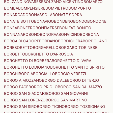
BOLZANO NOVARESE
BOLZANO VICENTINO
BOMARZO
BOMBA
BOMPENSIERE
BOMPIETRO
BOMPORTO
BONARCADO
BONASSOLA
BONATE SOPRA
BONATE SOTTO
BONAVIGO
BONDENO
BONDO
BONDONE
BONEA
BONEFRO
BONEMERSE
BONIFATI
BONITO
BONNANARO
BONO
BONORVA
BONVICINO
BORBONA
BORCA DI CADORE
BORDANO
BORDIGHERA
BORDOLANO
BORE
BORETTO
BORGARELLO
BORGARO TORINESE
BORGETTO
BORGHETTO D'ARROSCIA
BORGHETTO DI BORBERA
BORGHETTO DI VARA
BORGHETTO LODIGIANO
BORGHETTO SANTO SPIRITO
BORGHI
BORGIA
BORGIALLO
BORGIO VEREZZI
BORGO A MOZZANO
BORGO D'ALE
BORGO DI TERZO
BORGO PACE
BORGO PRIOLO
BORGO SAN DALMAZZO
BORGO SAN GIACOMO
BORGO SAN GIOVANNI
BORGO SAN LORENZO
BORGO SAN MARTINO
BORGO SAN SIRO
BORGO TICINO
BORGO TOSSIGNANO