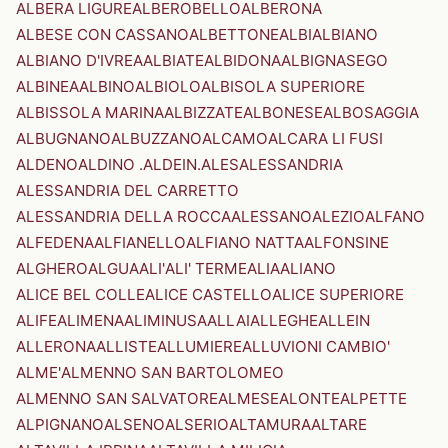
ALBERA LIGURE
ALBEROBELLO
ALBERONA
ALBESE CON CASSANO
ALBETTONE
ALBI
ALBIANO
ALBIANO D'IVREA
ALBIATE
ALBIDONA
ALBIGNASEGO
ALBINEA
ALBINO
ALBIOLO
ALBISOLA SUPERIORE
ALBISSOLA MARINA
ALBIZZATE
ALBONESE
ALBOSAGGIA
ALBUGNANO
ALBUZZANO
ALCAMO
ALCARA LI FUSI
ALDENO
ALDINO .ALDEIN.
ALES
ALESSANDRIA
ALESSANDRIA DEL CARRETTO
ALESSANDRIA DELLA ROCCA
ALESSANO
ALEZIO
ALFANO
ALFEDENA
ALFIANELLO
ALFIANO NATTA
ALFONSINE
ALGHERO
ALGUA
ALI'
ALI' TERME
ALIA
ALIANO
ALICE BEL COLLE
ALICE CASTELLO
ALICE SUPERIORE
ALIFE
ALIMENA
ALIMINUSA
ALLAI
ALLEGHE
ALLEIN
ALLERONA
ALLISTE
ALLUMIERE
ALLUVIONI CAMBIO'
ALME'
ALMENNO SAN BARTOLOMEO
ALMENNO SAN SALVATORE
ALMESE
ALONTE
ALPETTE
ALPIGNANO
ALSENO
ALSERIO
ALTAMURA
ALTARE