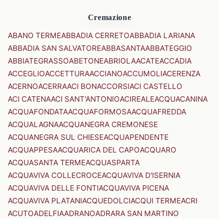
Cremazione
ABANO TERME
ABBADIA CERRETO
ABBADIA LARIANA
ABBADIA SAN SALVATORE
ABBASANTA
ABBATEGGIO
ABBIATEGRASSO
ABETONE
ABRIOLA
ACATE
ACCADIA
ACCEGLIO
ACCETTURA
ACCIANO
ACCUMOLI
ACERENZA
ACERNO
ACERRA
ACI BONACCORSI
ACI CASTELLO
ACI CATENA
ACI SANT'ANTONIO
ACIREALE
ACQUACANINA
ACQUAFONDATA
ACQUAFORMOSA
ACQUAFREDDA
ACQUALAGNA
ACQUANEGRA CREMONESE
ACQUANEGRA SUL CHIESE
ACQUAPENDENTE
ACQUAPPESA
ACQUARICA DEL CAPO
ACQUARO
ACQUASANTA TERME
ACQUASPARTA
ACQUAVIVA COLLECROCE
ACQUAVIVA D'ISERNIA
ACQUAVIVA DELLE FONTI
ACQUAVIVA PICENA
ACQUAVIVA PLATANI
ACQUEDOLCI
ACQUI TERME
ACRI
ACUTO
ADELFIA
ADRANO
ADRARA SAN MARTINO