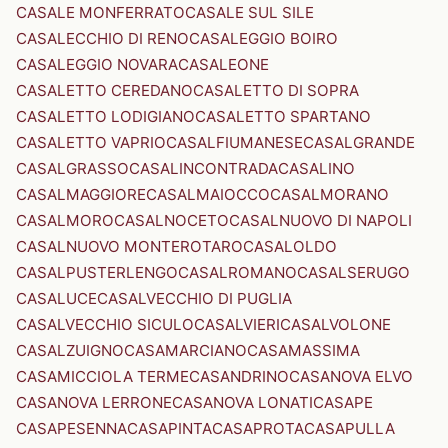
CASALE MONFERRATO
CASALE SUL SILE
CASALECCHIO DI RENO
CASALEGGIO BOIRO
CASALEGGIO NOVARA
CASALEONE
CASALETTO CEREDANO
CASALETTO DI SOPRA
CASALETTO LODIGIANO
CASALETTO SPARTANO
CASALETTO VAPRIO
CASALFIUMANESE
CASALGRANDE
CASALGRASSO
CASALINCONTRADA
CASALINO
CASALMAGGIORE
CASALMAIOCCO
CASALMORANO
CASALMORO
CASALNOCETO
CASALNUOVO DI NAPOLI
CASALNUOVO MONTEROTARO
CASALOLDO
CASALPUSTERLENGO
CASALROMANO
CASALSERUGO
CASALUCE
CASALVECCHIO DI PUGLIA
CASALVECCHIO SICULO
CASALVIERI
CASALVOLONE
CASALZUIGNO
CASAMARCIANO
CASAMASSIMA
CASAMICCIOLA TERME
CASANDRINO
CASANOVA ELVO
CASANOVA LERRONE
CASANOVA LONATI
CASAPE
CASAPESENNA
CASAPINTA
CASAPROTA
CASAPULLA