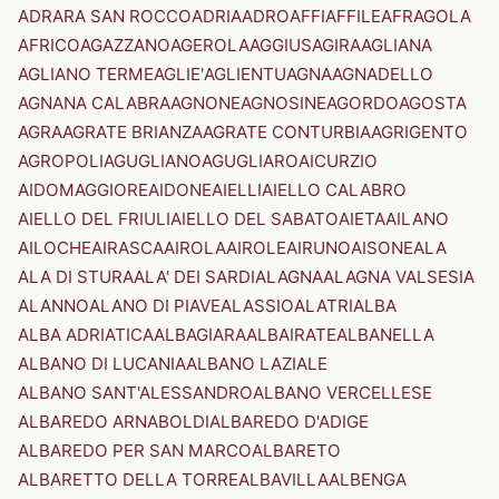
ADRARA SAN ROCCO
ADRIA
ADRO
AFFI
AFFILE
AFRAGOLA
AFRICO
AGAZZANO
AGEROLA
AGGIUS
AGIRA
AGLIANA
AGLIANO TERME
AGLIE'
AGLIENTU
AGNA
AGNADELLO
AGNANA CALABRA
AGNONE
AGNOSINE
AGORDO
AGOSTA
AGRA
AGRATE BRIANZA
AGRATE CONTURBIA
AGRIGENTO
AGROPOLI
AGUGLIANO
AGUGLIARO
AICURZIO
AIDOMAGGIORE
AIDONE
AIELLI
AIELLO CALABRO
AIELLO DEL FRIULI
AIELLO DEL SABATO
AIETA
AILANO
AILOCHE
AIRASCA
AIROLA
AIROLE
AIRUNO
AISONE
ALA
ALA DI STURA
ALA' DEI SARDI
ALAGNA
ALAGNA VALSESIA
ALANNO
ALANO DI PIAVE
ALASSIO
ALATRI
ALBA
ALBA ADRIATICA
ALBAGIARA
ALBAIRATE
ALBANELLA
ALBANO DI LUCANIA
ALBANO LAZIALE
ALBANO SANT'ALESSANDRO
ALBANO VERCELLESE
ALBAREDO ARNABOLDI
ALBAREDO D'ADIGE
ALBAREDO PER SAN MARCO
ALBARETO
ALBARETTO DELLA TORRE
ALBAVILLA
ALBENGA