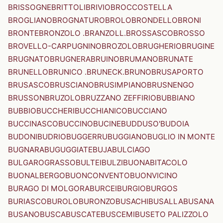
BRISSOGNE
BRITTOLI
BRIVIO
BROCCOSTELLA
BROGLIANO
BROGNATURO
BROLO
BRONDELLO
BRONI
BRONTE
BRONZOLO .BRANZOLL.
BROSSASCO
BROSSO
BROVELLO-CARPUGNINO
BROZOLO
BRUGHERIO
BRUGINE
BRUGNATO
BRUGNERA
BRUINO
BRUMANO
BRUNATE
BRUNELLO
BRUNICO .BRUNECK.
BRUNO
BRUSAPORTO
BRUSASCO
BRUSCIANO
BRUSIMPIANO
BRUSNENGO
BRUSSON
BRUZOLO
BRUZZANO ZEFFIRIO
BUBBIANO
BUBBIO
BUCCHERI
BUCCHIANICO
BUCCIANO
BUCCINASCO
BUCCINO
BUCINE
BUDDUSO'
BUDOIA
BUDONI
BUDRIO
BUGGERRU
BUGGIANO
BUGLIO IN MONTE
BUGNARA
BUGUGGIATE
BUJA
BULCIAGO
BULGAROGRASSO
BULTEI
BULZI
BUONABITACOLO
BUONALBERGO
BUONCONVENTO
BUONVICINO
BURAGO DI MOLGORA
BURCEI
BURGIO
BURGOS
BURIASCO
BUROLO
BURONZO
BUSACHI
BUSALLA
BUSANA
BUSANO
BUSCA
BUSCATE
BUSCEMI
BUSETO PALIZZOLO