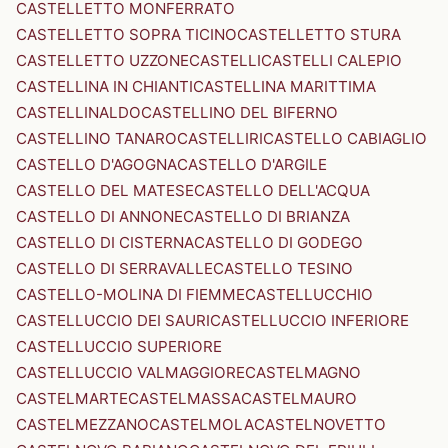
CASTELLETTO MONFERRATO
CASTELLETTO SOPRA TICINO
CASTELLETTO STURA
CASTELLETTO UZZONE
CASTELLI
CASTELLI CALEPIO
CASTELLINA IN CHIANTI
CASTELLINA MARITTIMA
CASTELLINALDO
CASTELLINO DEL BIFERNO
CASTELLINO TANARO
CASTELLIRI
CASTELLO CABIAGLIO
CASTELLO D'AGOGNA
CASTELLO D'ARGILE
CASTELLO DEL MATESE
CASTELLO DELL'ACQUA
CASTELLO DI ANNONE
CASTELLO DI BRIANZA
CASTELLO DI CISTERNA
CASTELLO DI GODEGO
CASTELLO DI SERRAVALLE
CASTELLO TESINO
CASTELLO-MOLINA DI FIEMME
CASTELLUCCHIO
CASTELLUCCIO DEI SAURI
CASTELLUCCIO INFERIORE
CASTELLUCCIO SUPERIORE
CASTELLUCCIO VALMAGGIORE
CASTELMAGNO
CASTELMARTE
CASTELMASSA
CASTELMAURO
CASTELMEZZANO
CASTELMOLA
CASTELNOVETTO