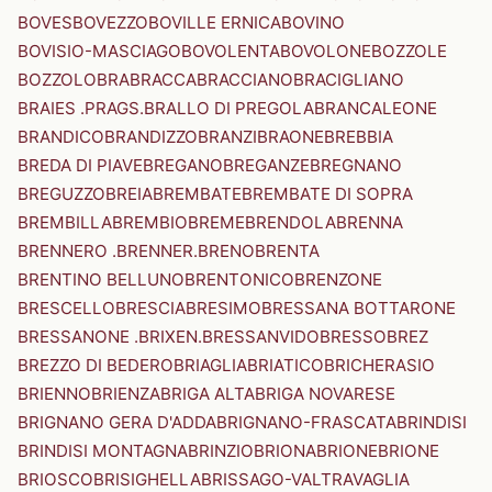
BOVES
BOVEZZO
BOVILLE ERNICA
BOVINO
BOVISIO-MASCIAGO
BOVOLENTA
BOVOLONE
BOZZOLE
BOZZOLO
BRA
BRACCA
BRACCIANO
BRACIGLIANO
BRAIES .PRAGS.
BRALLO DI PREGOLA
BRANCALEONE
BRANDICO
BRANDIZZO
BRANZI
BRAONE
BREBBIA
BREDA DI PIAVE
BREGANO
BREGANZE
BREGNANO
BREGUZZO
BREIA
BREMBATE
BREMBATE DI SOPRA
BREMBILLA
BREMBIO
BREME
BRENDOLA
BRENNA
BRENNERO .BRENNER.
BRENO
BRENTA
BRENTINO BELLUNO
BRENTONICO
BRENZONE
BRESCELLO
BRESCIA
BRESIMO
BRESSANA BOTTARONE
BRESSANONE .BRIXEN.
BRESSANVIDO
BRESSO
BREZ
BREZZO DI BEDERO
BRIAGLIA
BRIATICO
BRICHERASIO
BRIENNO
BRIENZA
BRIGA ALTA
BRIGA NOVARESE
BRIGNANO GERA D'ADDA
BRIGNANO-FRASCATA
BRINDISI
BRINDISI MONTAGNA
BRINZIO
BRIONA
BRIONE
BRIONE
BRIOSCO
BRISIGHELLA
BRISSAGO-VALTRAVAGLIA