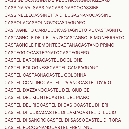
CASSIGLIO
CASSINA DE' PECCHI
CASSINA RIZZARDI
CASSINA VALSASSINA
CASSINASCO
CASSINE
CASSINELLE
CASSINETTA DI LUGAGNANO
CASSINO
CASSOLA
CASSOLNOVO
CASTAGNARO
CASTAGNETO CARDUCCI
CASTAGNETO PO
CASTAGNITO
CASTAGNOLE DELLE LANZE
CASTAGNOLE MONFERRATO
CASTAGNOLE PIEMONTE
CASTANA
CASTANO PRIMO
CASTEGGIO
CASTEGNATO
CASTEGNERO
CASTEL BARONIA
CASTEL BOGLIONE
CASTEL BOLOGNESE
CASTEL CAMPAGNANO
CASTEL CASTAGNA
CASTEL COLONNA
CASTEL CONDINO
CASTEL D'AIANO
CASTEL D'ARIO
CASTEL D'AZZANO
CASTEL DEL GIUDICE
CASTEL DEL MONTE
CASTEL DEL PIANO
CASTEL DEL RIO
CASTEL DI CASIO
CASTEL DI IERI
CASTEL DI IUDICA
CASTEL DI LAMA
CASTEL DI LUCIO
CASTEL DI SANGRO
CASTEL DI SASSO
CASTEL DI TORA
CASTEL FOCOGNANO
CASTEL FRENTANO