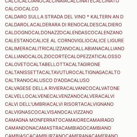
CALCI
CALCIANO
CALCINAIA
CALCINATE
CALCINATO
CALCIO
CALCO
CALDARO SULLA STRADA DEL VINO * KALTERN AN D
CALDAROLA
CALDERARA DI RENO
CALDES
CALDIERO
CALDOGNO
CALDONAZZO
CALENDASCO
CALENZANO
CALESTANO
CALICE AL CORNOVIGLIO
CALICE LIGURE
CALIMERA
CALITRI
CALIZZANO
CALLABIANA
CALLIANO
CALLIANO
CALOLZIOCORTE
CALOPEZZATI
CALOSSO
CALOVETO
CALTABELLOTTA
CALTAGIRONE
CALTANISSETTA
CALTAVUTURO
CALTIGNAGA
CALTO
CALTRANO
CALUSCO D'ADDA
CALUSO
CALVAGESE DELLA RIVIERA
CALVANICO
CALVATONE
CALVELLO
CALVENE
CALVENZANO
CALVERA
CALVI
CALVI DELL'UMBRIA
CALVI RISORTA
CALVIGNANO
CALVIGNASCO
CALVISANO
CALVIZZANO
CAMAGNA MONFERRATO
CAMAIORE
CAMAIRAGO
CAMANDONA
CAMASTRA
CAMBIAGO
CAMBIANO
CAMBIASCA
CAMBURZANO
CAMERANA
CAMERANO