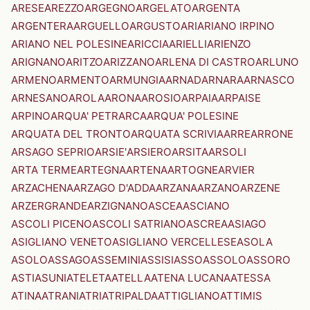
ARESE
AREZZO
ARGEGNO
ARGELATO
ARGENTA
ARGENTERA
ARGUELLO
ARGUSTO
ARI
ARIANO IRPINO
ARIANO NEL POLESINE
ARICCIA
ARIELLI
ARIENZO
ARIGNANO
ARITZO
ARIZZANO
ARLENA DI CASTRO
ARLUNO
ARMENO
ARMENTO
ARMUNGIA
ARNAD
ARNARA
ARNASCO
ARNESANO
AROLA
ARONA
AROSIO
ARPAIA
ARPAISE
ARPINO
ARQUA' PETRARCA
ARQUA' POLESINE
ARQUATA DEL TRONTO
ARQUATA SCRIVIA
ARRE
ARRONE
ARSAGO SEPRIO
ARSIE'
ARSIERO
ARSITA
ARSOLI
ARTA TERME
ARTEGNA
ARTENA
ARTOGNE
ARVIER
ARZACHENA
ARZAGO D'ADDA
ARZANA
ARZANO
ARZENE
ARZERGRANDE
ARZIGNANO
ASCEA
ASCIANO
ASCOLI PICENO
ASCOLI SATRIANO
ASCREA
ASIAGO
ASIGLIANO VENETO
ASIGLIANO VERCELLESE
ASOLA
ASOLO
ASSAGO
ASSEMINI
ASSISI
ASSO
ASSOLO
ASSORO
ASTI
ASUNI
ATELETA
ATELLA
ATENA LUCANA
ATESSA
ATINA
ATRANI
ATRI
ATRIPALDA
ATTIGLIANO
ATTIMIS