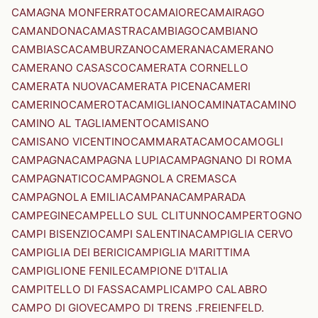
CAMAGNA MONFERRATO
CAMAIORE
CAMAIRAGO
CAMANDONA
CAMASTRA
CAMBIAGO
CAMBIANO
CAMBIASCA
CAMBURZANO
CAMERANA
CAMERANO
CAMERANO CASASCO
CAMERATA CORNELLO
CAMERATA NUOVA
CAMERATA PICENA
CAMERI
CAMERINO
CAMEROTA
CAMIGLIANO
CAMINATA
CAMINO
CAMINO AL TAGLIAMENTO
CAMISANO
CAMISANO VICENTINO
CAMMARATA
CAMO
CAMOGLI
CAMPAGNA
CAMPAGNA LUPIA
CAMPAGNANO DI ROMA
CAMPAGNATICO
CAMPAGNOLA CREMASCA
CAMPAGNOLA EMILIA
CAMPANA
CAMPARADA
CAMPEGINE
CAMPELLO SUL CLITUNNO
CAMPERTOGNO
CAMPI BISENZIO
CAMPI SALENTINA
CAMPIGLIA CERVO
CAMPIGLIA DEI BERICI
CAMPIGLIA MARITTIMA
CAMPIGLIONE FENILE
CAMPIONE D'ITALIA
CAMPITELLO DI FASSA
CAMPLI
CAMPO CALABRO
CAMPO DI GIOVE
CAMPO DI TRENS .FREIENFELD.