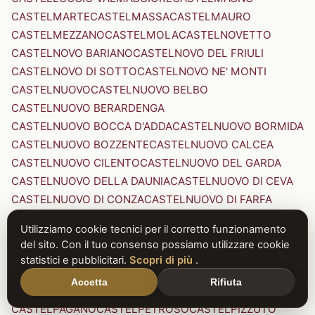
CASTELMARTE
CASTELMASSA
CASTELMAURO
CASTELMEZZANO
CASTELMOLA
CASTELNOVETTO
CASTELNOVO BARIANO
CASTELNOVO DEL FRIULI
CASTELNOVO DI SOTTO
CASTELNOVO NE' MONTI
CASTELNUOVO
CASTELNUOVO BELBO
CASTELNUOVO BERARDENGA
CASTELNUOVO BOCCA D'ADDA
CASTELNUOVO BORMIDA
CASTELNUOVO BOZZENTE
CASTELNUOVO CALCEA
CASTELNUOVO CILENTO
CASTELNUOVO DEL GARDA
CASTELNUOVO DELLA DAUNIA
CASTELNUOVO DI CEVA
CASTELNUOVO DI CONZA
CASTELNUOVO DI FARFA
CASTELNUOVO DI GARFAGNANA
Utilizziamo cookie tecnici per il corretto funzionamento
CASTELNUOVO DI PORTO
CASTELNUOVO DON BOSCO
del sito. Con il tuo consenso possiamo utilizzare cookie
CASTELNUOVO MAGRA
CASTELNUOVO NIGRA
statistici e pubblicitari.
Scopri di più
.
CASTELNUOVO PARANO
CASTELNUOVO RANGONE
Accetta
Rifiuta
CASTELNUOVO SCRIVIA
CASTELNUOVO VAL DI CECINA
CASTELPAGANO
CASTELPETROSO
CASTELPIZZUTO