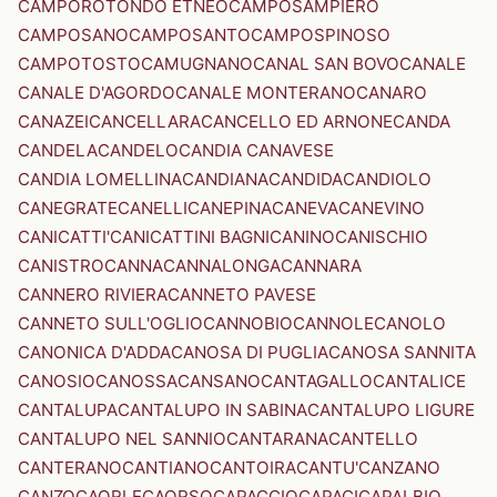
CAMPOROTONDO ETNEO
CAMPOSAMPIERO
CAMPOSANO
CAMPOSANTO
CAMPOSPINOSO
CAMPOTOSTO
CAMUGNANO
CANAL SAN BOVO
CANALE
CANALE D'AGORDO
CANALE MONTERANO
CANARO
CANAZEI
CANCELLARA
CANCELLO ED ARNONE
CANDA
CANDELA
CANDELO
CANDIA CANAVESE
CANDIA LOMELLINA
CANDIANA
CANDIDA
CANDIOLO
CANEGRATE
CANELLI
CANEPINA
CANEVA
CANEVINO
CANICATTI'
CANICATTINI BAGNI
CANINO
CANISCHIO
CANISTRO
CANNA
CANNALONGA
CANNARA
CANNERO RIVIERA
CANNETO PAVESE
CANNETO SULL'OGLIO
CANNOBIO
CANNOLE
CANOLO
CANONICA D'ADDA
CANOSA DI PUGLIA
CANOSA SANNITA
CANOSIO
CANOSSA
CANSANO
CANTAGALLO
CANTALICE
CANTALUPA
CANTALUPO IN SABINA
CANTALUPO LIGURE
CANTALUPO NEL SANNIO
CANTARANA
CANTELLO
CANTERANO
CANTIANO
CANTOIRA
CANTU'
CANZANO
CANZO
CAORLE
CAORSO
CAPACCIO
CAPACI
CAPALBIO