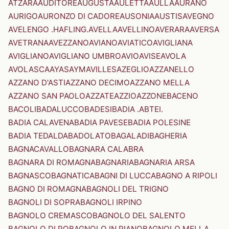
ATZARA
AUDITORE
AUGUSTA
AULETTA
AULLA
AURANO
AURIGO
AURONZO DI CADORE
AUSONIA
AUSTIS
AVEGNO
AVELENGO .HAFLING.
AVELLA
AVELLINO
AVERARA
AVERSA
AVETRANA
AVEZZANO
AVIANO
AVIATICO
AVIGLIANA
AVIGLIANO
AVIGLIANO UMBRO
AVIO
AVISE
AVOLA
AVOLASCA
AYAS
AYMAVILLES
AZEGLIO
AZZANELLO
AZZANO D'ASTI
AZZANO DECIMO
AZZANO MELLA
AZZANO SAN PAOLO
AZZATE
AZZIO
AZZONE
BACENO
BACOLI
BADALUCCO
BADESI
BADIA .ABTEI.
BADIA CALAVENA
BADIA PAVESE
BADIA POLESINE
BADIA TEDALDA
BADOLATO
BAGALADI
BAGHERIA
BAGNACAVALLO
BAGNARA CALABRA
BAGNARA DI ROMAGNA
BAGNARIA
BAGNARIA ARSA
BAGNASCO
BAGNATICA
BAGNI DI LUCCA
BAGNO A RIPOLI
BAGNO DI ROMAGNA
BAGNOLI DEL TRIGNO
BAGNOLI DI SOPRA
BAGNOLI IRPINO
BAGNOLO CREMASCO
BAGNOLO DEL SALENTO
BAGNOLO DI PO
BAGNOLO IN PIANO
BAGNOLO MELLA