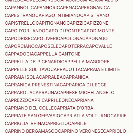
CAPANNOLI
CAPANNORI
CAPENA
CAPERGNANICA
CAPESTRANO
CAPIAGO INTIMIANO
CAPISTRANO
CAPISTRELLO
CAPITIGNANO
CAPIZZI
CAPIZZONE
CAPO D'ORLANDO
CAPO DI PONTE
CAPODIMONTE
CAPODRISE
CAPOLIVERI
CAPOLONA
CAPONAGO
CAPORCIANO
CAPOSELE
CAPOTERRA
CAPOVALLE
CAPPADOCIA
CAPPELLA CANTONE
CAPPELLA DE' PICENARDI
CAPPELLA MAGGIORE
CAPPELLE SUL TAVO
CAPRACOTTA
CAPRAIA E LIMITE
CAPRAIA ISOLA
CAPRALBA
CAPRANICA
CAPRANICA PRENESTINA
CAPRARICA DI LECCE
CAPRAROLA
CAPRAUNA
CAPRESE MICHELANGELO
CAPREZZO
CAPRI
CAPRI LEONE
CAPRIANA
CAPRIANO DEL COLLE
CAPRIATA D'ORBA
CAPRIATE SAN GERVASIO
CAPRIATI A VOLTURNO
CAPRIE
CAPRIGLIA IRPINA
CAPRIGLIO
CAPRILE
CAPRINO BERGAMASCO
CAPRINO VERONESE
CAPRIOLO