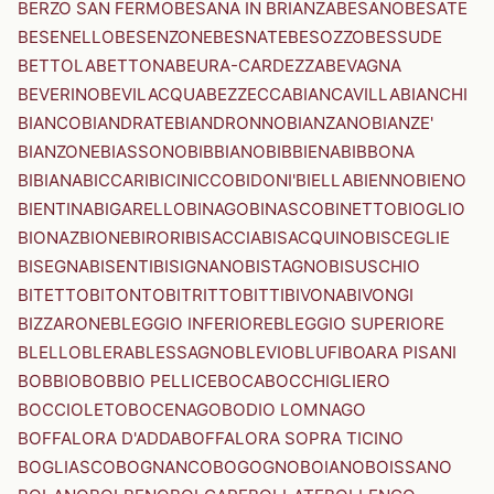
BERZO SAN FERMO
BESANA IN BRIANZA
BESANO
BESATE
BESENELLO
BESENZONE
BESNATE
BESOZZO
BESSUDE
BETTOLA
BETTONA
BEURA-CARDEZZA
BEVAGNA
BEVERINO
BEVILACQUA
BEZZECCA
BIANCAVILLA
BIANCHI
BIANCO
BIANDRATE
BIANDRONNO
BIANZANO
BIANZE'
BIANZONE
BIASSONO
BIBBIANO
BIBBIENA
BIBBONA
BIBIANA
BICCARI
BICINICCO
BIDONI'
BIELLA
BIENNO
BIENO
BIENTINA
BIGARELLO
BINAGO
BINASCO
BINETTO
BIOGLIO
BIONAZ
BIONE
BIRORI
BISACCIA
BISACQUINO
BISCEGLIE
BISEGNA
BISENTI
BISIGNANO
BISTAGNO
BISUSCHIO
BITETTO
BITONTO
BITRITTO
BITTI
BIVONA
BIVONGI
BIZZARONE
BLEGGIO INFERIORE
BLEGGIO SUPERIORE
BLELLO
BLERA
BLESSAGNO
BLEVIO
BLUFI
BOARA PISANI
BOBBIO
BOBBIO PELLICE
BOCA
BOCCHIGLIERO
BOCCIOLETO
BOCENAGO
BODIO LOMNAGO
BOFFALORA D'ADDA
BOFFALORA SOPRA TICINO
BOGLIASCO
BOGNANCO
BOGOGNO
BOIANO
BOISSANO