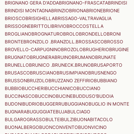
BRIGNANO GERA D'ADDA
BRIGNANO-FRASCATA
BRINDISI
BRINDISI MONTAGNA
BRINZIO
BRIONA
BRIONE
BRIONE
BRIOSCO
BRISIGHELLA
BRISSAGO-VALTRAVAGLIA
BRISSOGNE
BRITTOLI
BRIVIO
BROCCOSTELLA
BROGLIANO
BROGNATURO
BROLO
BRONDELLO
BRONI
BRONTE
BRONZOLO .BRANZOLL.
BROSSASCO
BROSSO
BROVELLO-CARPUGNINO
BROZOLO
BRUGHERIO
BRUGINE
BRUGNATO
BRUGNERA
BRUINO
BRUMANO
BRUNATE
BRUNELLO
BRUNICO .BRUNECK.
BRUNO
BRUSAPORTO
BRUSASCO
BRUSCIANO
BRUSIMPIANO
BRUSNENGO
BRUSSON
BRUZOLO
BRUZZANO ZEFFIRIO
BUBBIANO
BUBBIO
BUCCHERI
BUCCHIANICO
BUCCIANO
BUCCINASCO
BUCCINO
BUCINE
BUDDUSO'
BUDOIA
BUDONI
BUDRIO
BUGGERRU
BUGGIANO
BUGLIO IN MONTE
BUGNARA
BUGUGGIATE
BUJA
BULCIAGO
BULGAROGRASSO
BULTEI
BULZI
BUONABITACOLO
BUONALBERGO
BUONCONVENTO
BUONVICINO