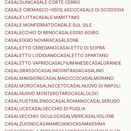
CASALDUNI
CASALE CORTE CERRO
CASALE CREMASCO-VIDOLASCO
CASALE DI SCODOSIA
CASALE LITTA
CASALE MARITTIMO
CASALE MONFERRATO
CASALE SUL SILE
CASALECCHIO DI RENO
CASALEGGIO BOIRO
CASALEGGIO NOVARA
CASALEONE
CASALETTO CEREDANO
CASALETTO DI SOPRA
CASALETTO LODIGIANO
CASALETTO SPARTANO
CASALETTO VAPRIO
CASALFIUMANESE
CASALGRANDE
CASALGRASSO
CASALINCONTRADA
CASALINO
CASALMAGGIORE
CASALMAIOCCO
CASALMORANO
CASALMORO
CASALNOCETO
CASALNUOVO DI NAPOLI
CASALNUOVO MONTEROTARO
CASALOLDO
CASALPUSTERLENGO
CASALROMANO
CASALSERUGO
CASALUCE
CASALVECCHIO DI PUGLIA
CASALVECCHIO SICULO
CASALVIERI
CASALVOLONE
CASALZUIGNO
CASAMARCIANO
CASAMASSIMA