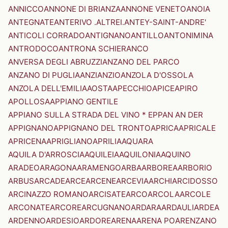
ANNICCO
ANNONE DI BRIANZA
ANNONE VENETO
ANOIA
ANTEGNATE
ANTERIVO .ALTREI.
ANTEY-SAINT-ANDRE'
ANTICOLI CORRADO
ANTIGNANO
ANTILLO
ANTONIMINA
ANTRODOCO
ANTRONA SCHIERANCO
ANVERSA DEGLI ABRUZZI
ANZANO DEL PARCO
ANZANO DI PUGLIA
ANZI
ANZIO
ANZOLA D'OSSOLA
ANZOLA DELL'EMILIA
AOSTA
APECCHIO
APICE
APIRO
APOLLOSA
APPIANO GENTILE
APPIANO SULLA STRADA DEL VINO * EPPAN AN DER
APPIGNANO
APPIGNANO DEL TRONTO
APRICA
APRICALE
APRICENA
APRIGLIANO
APRILIA
AQUARA
AQUILA D'ARROSCIA
AQUILEIA
AQUILONIA
AQUINO
ARADEO
ARAGONA
ARAMENGO
ARBA
ARBOREA
ARBORIO
ARBUS
ARCADE
ARCE
ARCENE
ARCEVIA
ARCHI
ARCIDOSSO
ARCINAZZO ROMANO
ARCISATE
ARCO
ARCOLA
ARCOLE
ARCONATE
ARCORE
ARCUGNANO
ARDARA
ARDAULI
ARDEA
ARDENNO
ARDESIO
ARDORE
ARENA
ARENA PO
ARENZANO