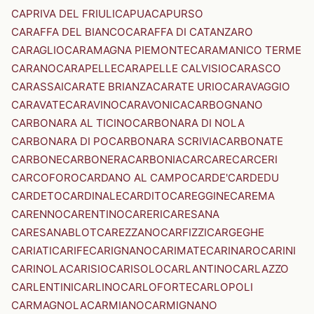
CAPRIVA DEL FRIULI
CAPUA
CAPURSO
CARAFFA DEL BIANCO
CARAFFA DI CATANZARO
CARAGLIO
CARAMAGNA PIEMONTE
CARAMANICO TERME
CARANO
CARAPELLE
CARAPELLE CALVISIO
CARASCO
CARASSAI
CARATE BRIANZA
CARATE URIO
CARAVAGGIO
CARAVATE
CARAVINO
CARAVONICA
CARBOGNANO
CARBONARA AL TICINO
CARBONARA DI NOLA
CARBONARA DI PO
CARBONARA SCRIVIA
CARBONATE
CARBONE
CARBONERA
CARBONIA
CARCARE
CARCERI
CARCOFORO
CARDANO AL CAMPO
CARDE'
CARDEDU
CARDETO
CARDINALE
CARDITO
CAREGGINE
CAREMA
CARENNO
CARENTINO
CARERI
CARESANA
CARESANABLOT
CAREZZANO
CARFIZZI
CARGEGHE
CARIATI
CARIFE
CARIGNANO
CARIMATE
CARINARO
CARINI
CARINOLA
CARISIO
CARISOLO
CARLANTINO
CARLAZZO
CARLENTINI
CARLINO
CARLOFORTE
CARLOPOLI
CARMAGNOLA
CARMIANO
CARMIGNANO