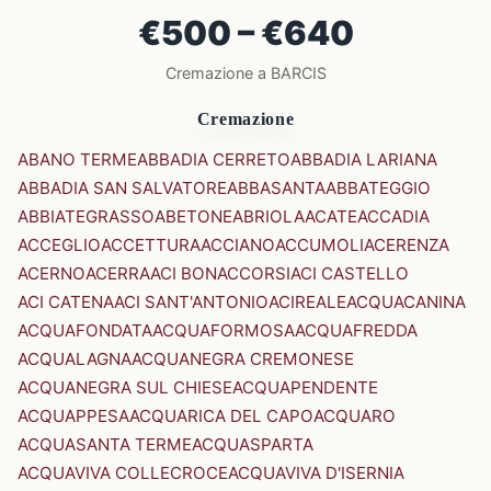
€500 – €640
Cremazione a BARCIS
Cremazione
ABANO TERME
ABBADIA CERRETO
ABBADIA LARIANA
ABBADIA SAN SALVATORE
ABBASANTA
ABBATEGGIO
ABBIATEGRASSO
ABETONE
ABRIOLA
ACATE
ACCADIA
ACCEGLIO
ACCETTURA
ACCIANO
ACCUMOLI
ACERENZA
ACERNO
ACERRA
ACI BONACCORSI
ACI CASTELLO
ACI CATENA
ACI SANT'ANTONIO
ACIREALE
ACQUACANINA
ACQUAFONDATA
ACQUAFORMOSA
ACQUAFREDDA
ACQUALAGNA
ACQUANEGRA CREMONESE
ACQUANEGRA SUL CHIESE
ACQUAPENDENTE
ACQUAPPESA
ACQUARICA DEL CAPO
ACQUARO
ACQUASANTA TERME
ACQUASPARTA
ACQUAVIVA COLLECROCE
ACQUAVIVA D'ISERNIA