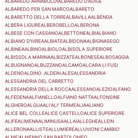
ALBAREDO ARNABOLDI
ALBAREDO D'ADIGE
ALBAREDO PER SAN MARCO
ALBARETO
ALBARETTO DELLA TORRE
ALBAVILLA
ALBENGA
ALBERA LIGURE
ALBEROBELLO
ALBERONA
ALBESE CON CASSANO
ALBETTONE
ALBI
ALBIANO
ALBIANO D'IVREA
ALBIATE
ALBIDONA
ALBIGNASEGO
ALBINEA
ALBINO
ALBIOLO
ALBISOLA SUPERIORE
ALBISSOLA MARINA
ALBIZZATE
ALBONESE
ALBOSAGGIA
ALBUGNANO
ALBUZZANO
ALCAMO
ALCARA LI FUSI
ALDENO
ALDINO .ALDEIN.
ALES
ALESSANDRIA
ALESSANDRIA DEL CARRETTO
ALESSANDRIA DELLA ROCCA
ALESSANO
ALEZIO
ALFANO
ALFEDENA
ALFIANELLO
ALFIANO NATTA
ALFONSINE
ALGHERO
ALGUA
ALI'
ALI' TERME
ALIA
ALIANO
ALICE BEL COLLE
ALICE CASTELLO
ALICE SUPERIORE
ALIFE
ALIMENA
ALIMINUSA
ALLAI
ALLEGHE
ALLEIN
ALLERONA
ALLISTE
ALLUMIERE
ALLUVIONI CAMBIO'
ALME'
ALMENNO SAN BARTOLOMEO