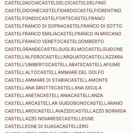
CASTELDACCIA
CASTELDELCI
CASTELDELFINO
CASTELDIDONE
CASTELFIDARDO
CASTELFIORENTINO
CASTELFONDO
CASTELFORTE
CASTELFRANCI
CASTELFRANCO DI SOPRA
CASTELFRANCO DI SOTTO
CASTELFRANCO EMILIA
CASTELFRANCO IN MISCANO
CASTELFRANCO VENETO
CASTELGOMBERTO
CASTELGRANDE
CASTELGUGLIELMO
CASTELGUIDONE
CASTELL'ALFERO
CASTELL'ARQUATO
CASTELL'AZZARA
CASTELL'UMBERTO
CASTELLABATE
CASTELLAFIUME
CASTELLALTO
CASTELLAMMARE DEL GOLFO
CASTELLAMMARE DI STABIA
CASTELLAMONTE
CASTELLANA GROTTE
CASTELLANA SICULA
CASTELLANETA
CASTELLANIA
CASTELLANZA
CASTELLAR
CASTELLAR GUIDOBONO
CASTELLARANO
CASTELLARO
CASTELLAVAZZO
CASTELLAZZO BORMIDA
CASTELLAZZO NOVARESE
CASTELLEONE
CASTELLEONE DI SUASA
CASTELLERO