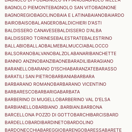
BAGNOLO PIEMONTE
BAGNOLO SAN VITO
BAGNONE
BAGNOREGIO
BAGOLINO
BAIA E LATINA
BAIANO
BAIARDO
BAIRO
BAISO
BALANGERO
BALDICHIERI D'ASTI
BALDISSERO CANAVESE
BALDISSERO D'ALBA
BALDISSERO TORINESE
BALESTRATE
BALESTRINO
BALLABIO
BALLAO
BALME
BALMUCCIA
BALOCCO
BALSORANO
BALVANO
BALZOLA
BANARI
BANCHETTE
BANNIO ANZINO
BANZI
BAONE
BARADILI
BARAGIANO
BARANELLO
BARANO D'ISCHIA
BARANZATE
BARASSO
BARATILI SAN PIETRO
BARBANIA
BARBARA
BARBARANO ROMANO
BARBARANO VICENTINO
BARBARESCO
BARBARIGA
BARBATA
BARBERINO DI MUGELLO
BARBERINO VAL D'ELSA
BARBIANELLO
BARBIANO .BARBIAN.
BARBONA
BARCELLONA POZZO DI GOTTO
BARCHI
BARCIS
BARD
BARDELLO
BARDI
BARDINETO
BARDOLINO
BARDONECCHIA
BAREGGIO
BARENGO
BARESSA
BARETE