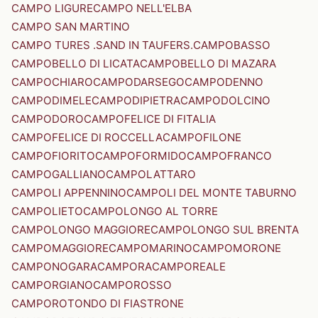
CAMPO LIGURE
CAMPO NELL'ELBA
CAMPO SAN MARTINO
CAMPO TURES .SAND IN TAUFERS.
CAMPOBASSO
CAMPOBELLO DI LICATA
CAMPOBELLO DI MAZARA
CAMPOCHIARO
CAMPODARSEGO
CAMPODENNO
CAMPODIMELE
CAMPODIPIETRA
CAMPODOLCINO
CAMPODORO
CAMPOFELICE DI FITALIA
CAMPOFELICE DI ROCCELLA
CAMPOFILONE
CAMPOFIORITO
CAMPOFORMIDO
CAMPOFRANCO
CAMPOGALLIANO
CAMPOLATTARO
CAMPOLI APPENNINO
CAMPOLI DEL MONTE TABURNO
CAMPOLIETO
CAMPOLONGO AL TORRE
CAMPOLONGO MAGGIORE
CAMPOLONGO SUL BRENTA
CAMPOMAGGIORE
CAMPOMARINO
CAMPOMORONE
CAMPONOGARA
CAMPORA
CAMPOREALE
CAMPORGIANO
CAMPOROSSO
CAMPOROTONDO DI FIASTRONE