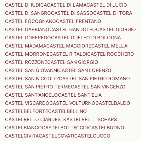
CASTEL DI IUDICA
CASTEL DI LAMA
CASTEL DI LUCIO
CASTEL DI SANGRO
CASTEL DI SASSO
CASTEL DI TORA
CASTEL FOCOGNANO
CASTEL FRENTANO
CASTEL GABBIANO
CASTEL GANDOLFO
CASTEL GIORGIO
CASTEL GOFFREDO
CASTEL GUELFO DI BOLOGNA
CASTEL MADAMA
CASTEL MAGGIORE
CASTEL MELLA
CASTEL MORRONE
CASTEL RITALDI
CASTEL ROCCHERO
CASTEL ROZZONE
CASTEL SAN GIORGIO
CASTEL SAN GIOVANNI
CASTEL SAN LORENZO
CASTEL SAN NICCOLO'
CASTEL SAN PIETRO ROMANO
CASTEL SAN PIETRO TERME
CASTEL SAN VINCENZO
CASTEL SANT'ANGELO
CASTEL SANT'ELIA
CASTEL VISCARDO
CASTEL VOLTURNO
CASTELBALDO
CASTELBELFORTE
CASTELBELLINO
CASTELBELLO CIARDES .KASTELBELL TSCHARS.
CASTELBIANCO
CASTELBOTTACCIO
CASTELBUONO
CASTELCIVITA
CASTELCOVATI
CASTELCUCCO