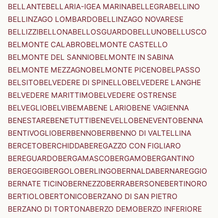
BELLANTE
BELLARIA-IGEA MARINA
BELLEGRA
BELLINO
BELLINZAGO LOMBARDO
BELLINZAGO NOVARESE
BELLIZZI
BELLONA
BELLOSGUARDO
BELLUNO
BELLUSCO
BELMONTE CALABRO
BELMONTE CASTELLO
BELMONTE DEL SANNIO
BELMONTE IN SABINA
BELMONTE MEZZAGNO
BELMONTE PICENO
BELPASSO
BELSITO
BELVEDERE DI SPINELLO
BELVEDERE LANGHE
BELVEDERE MARITTIMO
BELVEDERE OSTRENSE
BELVEGLIO
BELVI
BEMA
BENE LARIO
BENE VAGIENNA
BENESTARE
BENETUTTI
BENEVELLO
BENEVENTO
BENNA
BENTIVOGLIO
BERBENNO
BERBENNO DI VALTELLINA
BERCETO
BERCHIDDA
BEREGAZZO CON FIGLIARO
BEREGUARDO
BERGAMASCO
BERGAMO
BERGANTINO
BERGEGGI
BERGOLO
BERLINGO
BERNALDA
BERNAREGGIO
BERNATE TICINO
BERNEZZO
BERRA
BERSONE
BERTINORO
BERTIOLO
BERTONICO
BERZANO DI SAN PIETRO
BERZANO DI TORTONA
BERZO DEMO
BERZO INFERIORE