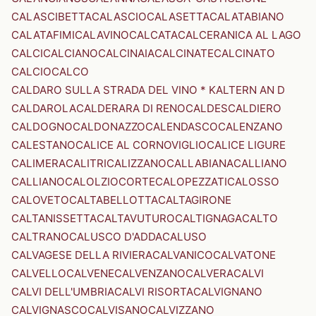
CALASCIBETTA
CALASCIO
CALASETTA
CALATABIANO
CALATAFIMI
CALAVINO
CALCATA
CALCERANICA AL LAGO
CALCI
CALCIANO
CALCINAIA
CALCINATE
CALCINATO
CALCIO
CALCO
CALDARO SULLA STRADA DEL VINO * KALTERN AN D
CALDAROLA
CALDERARA DI RENO
CALDES
CALDIERO
CALDOGNO
CALDONAZZO
CALENDASCO
CALENZANO
CALESTANO
CALICE AL CORNOVIGLIO
CALICE LIGURE
CALIMERA
CALITRI
CALIZZANO
CALLABIANA
CALLIANO
CALLIANO
CALOLZIOCORTE
CALOPEZZATI
CALOSSO
CALOVETO
CALTABELLOTTA
CALTAGIRONE
CALTANISSETTA
CALTAVUTURO
CALTIGNAGA
CALTO
CALTRANO
CALUSCO D'ADDA
CALUSO
CALVAGESE DELLA RIVIERA
CALVANICO
CALVATONE
CALVELLO
CALVENE
CALVENZANO
CALVERA
CALVI
CALVI DELL'UMBRIA
CALVI RISORTA
CALVIGNANO
CALVIGNASCO
CALVISANO
CALVIZZANO