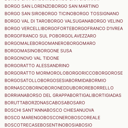
BORGO SAN LORENZO
BORGO SAN MARTINO
BORGO SAN SIRO
BORGO TICINO
BORGO TOSSIGNANO
BORGO VAL DI TARO
BORGO VALSUGANA
BORGO VELINO
BORGO VERCELLI
BORGOFORTE
BORGOFRANCO D'IVREA
BORGOFRANCO SUL PO
BORGOLAVEZZARO
BORGOMALE
BORGOMANERO
BORGOMARO
BORGOMASINO
BORGONE SUSA
BORGONOVO VAL TIDONE
BORGORATTO ALESSANDRINO
BORGORATTO MORMOROLO
BORGORICCO
BORGOROSE
BORGOSATOLLO
BORGOSESIA
BORMIDA
BORMIO
BORNASCO
BORNO
BORONEDDU
BORORE
BORRELLO
BORRIANA
BORSO DEL GRAPPA
BORTIGALI
BORTIGIADAS
BORUTTA
BORZONASCA
BOSA
BOSARO
BOSCHI SANT'ANNA
BOSCO CHIESANUOVA
BOSCO MARENGO
BOSCONERO
BOSCOREALE
BOSCOTRECASE
BOSENTINO
BOSIA
BOSIO