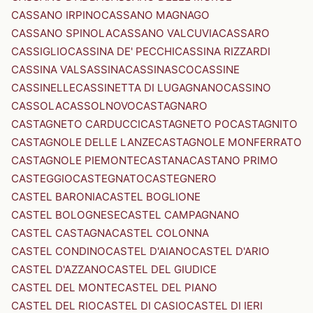
CASSANO IRPINO
CASSANO MAGNAGO
CASSANO SPINOLA
CASSANO VALCUVIA
CASSARO
CASSIGLIO
CASSINA DE' PECCHI
CASSINA RIZZARDI
CASSINA VALSASSINA
CASSINASCO
CASSINE
CASSINELLE
CASSINETTA DI LUGAGNANO
CASSINO
CASSOLA
CASSOLNOVO
CASTAGNARO
CASTAGNETO CARDUCCI
CASTAGNETO PO
CASTAGNITO
CASTAGNOLE DELLE LANZE
CASTAGNOLE MONFERRATO
CASTAGNOLE PIEMONTE
CASTANA
CASTANO PRIMO
CASTEGGIO
CASTEGNATO
CASTEGNERO
CASTEL BARONIA
CASTEL BOGLIONE
CASTEL BOLOGNESE
CASTEL CAMPAGNANO
CASTEL CASTAGNA
CASTEL COLONNA
CASTEL CONDINO
CASTEL D'AIANO
CASTEL D'ARIO
CASTEL D'AZZANO
CASTEL DEL GIUDICE
CASTEL DEL MONTE
CASTEL DEL PIANO
CASTEL DEL RIO
CASTEL DI CASIO
CASTEL DI IERI