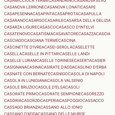
CASAMICCIOLA TERME
CASANDRINO
CASANOVA ELVO
CASANOVA LERRONE
CASANOVA LONATI
CASAPE
CASAPESENNA
CASAPINTA
CASAPROTA
CASAPULLA
CASARANO
CASARGO
CASARILE
CASARSA DELLA DELIZIA
CASARZA LIGURE
CASASCO
CASASCO D'INTELVI
CASATENOVO
CASATISMA
CASAVATORE
CASAZZA
CASCIA
CASCIAGO
CASCIANA TERME
CASCINA
CASCINETTE D'IVREA
CASEI GEROLA
CASELETTE
CASELLA
CASELLE IN PITTARI
CASELLE LANDI
CASELLE LURANI
CASELLE TORINESE
CASERTA
CASIER
CASIGNANA
CASINA
CASIRATE D'ADDA
CASLINO D'ERBA
CASNATE CON BERNATE
CASNIGO
CASOLA DI NAPOLI
CASOLA IN LUNIGIANA
CASOLA VALSENIO
CASOLE BRUZIO
CASOLE D'ELSA
CASOLI
CASORATE PRIMO
CASORATE SEMPIONE
CASOREZZO
CASORIA
CASORZO
CASPERIA
CASPOGGIO
CASSACCO
CASSAGO BRIANZA
CASSANO ALLO IONIO
CASSANO D'ADDA
CASSANO DELLE MURGE