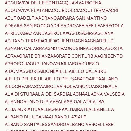
ACQUAVIVA DELLE FONTI
ACQUAVIVA PICENA
ACQUAVIVA PLATANI
ACQUEDOLCI
ACQUI TERME
ACRI
ACUTO
ADELFIA
ADRANO
ADRARA SAN MARTINO
ADRARA SAN ROCCO
ADRIA
ADRO
AFFI
AFFILE
AFRAGOLA
AFRICO
AGAZZANO
AGEROLA
AGGIUS
AGIRA
AGLIANA
AGLIANO TERME
AGLIE'
AGLIENTU
AGNA
AGNADELLO
AGNANA CALABRA
AGNONE
AGNOSINE
AGORDO
AGOSTA
AGRA
AGRATE BRIANZA
AGRATE CONTURBIA
AGRIGENTO
AGROPOLI
AGUGLIANO
AGUGLIARO
AICURZIO
AIDOMAGGIORE
AIDONE
AIELLI
AIELLO CALABRO
AIELLO DEL FRIULI
AIELLO DEL SABATO
AIETA
AILANO
AILOCHE
AIRASCA
AIROLA
AIROLE
AIRUNO
AISONE
ALA
ALA DI STURA
ALA' DEI SARDI
ALAGNA
ALAGNA VALSESIA
ALANNO
ALANO DI PIAVE
ALASSIO
ALATRI
ALBA
ALBA ADRIATICA
ALBAGIARA
ALBAIRATE
ALBANELLA
ALBANO DI LUCANIA
ALBANO LAZIALE
ALBANO SANT'ALESSANDRO
ALBANO VERCELLESE