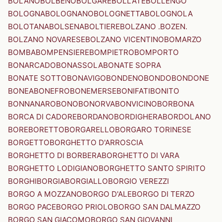
BOLANO
BOLBENO
BOLGARE
BOLLATE
BOLLENGO
BOLOGNA
BOLOGNANO
BOLOGNETTA
BOLOGNOLA
BOLOTANA
BOLSENA
BOLTIERE
BOLZANO .BOZEN.
BOLZANO NOVARESE
BOLZANO VICENTINO
BOMARZO
BOMBA
BOMPENSIERE
BOMPIETRO
BOMPORTO
BONARCADO
BONASSOLA
BONATE SOPRA
BONATE SOTTO
BONAVIGO
BONDENO
BONDO
BONDONE
BONEA
BONEFRO
BONEMERSE
BONIFATI
BONITO
BONNANARO
BONO
BONORVA
BONVICINO
BORBONA
BORCA DI CADORE
BORDANO
BORDIGHERA
BORDOLANO
BORE
BORETTO
BORGARELLO
BORGARO TORINESE
BORGETTO
BORGHETTO D'ARROSCIA
BORGHETTO DI BORBERA
BORGHETTO DI VARA
BORGHETTO LODIGIANO
BORGHETTO SANTO SPIRITO
BORGHI
BORGIA
BORGIALLO
BORGIO VEREZZI
BORGO A MOZZANO
BORGO D'ALE
BORGO DI TERZO
BORGO PACE
BORGO PRIOLO
BORGO SAN DALMAZZO
BORGO SAN GIACOMO
BORGO SAN GIOVANNI