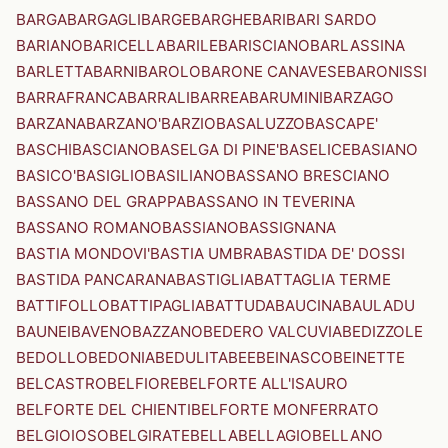
BARGA
BARGAGLI
BARGE
BARGHE
BARI
BARI SARDO
BARIANO
BARICELLA
BARILE
BARISCIANO
BARLASSINA
BARLETTA
BARNI
BAROLO
BARONE CANAVESE
BARONISSI
BARRAFRANCA
BARRALI
BARREA
BARUMINI
BARZAGO
BARZANA
BARZANO'
BARZIO
BASALUZZO
BASCAPE'
BASCHI
BASCIANO
BASELGA DI PINE'
BASELICE
BASIANO
BASICO'
BASIGLIO
BASILIANO
BASSANO BRESCIANO
BASSANO DEL GRAPPA
BASSANO IN TEVERINA
BASSANO ROMANO
BASSIANO
BASSIGNANA
BASTIA MONDOVI'
BASTIA UMBRA
BASTIDA DE' DOSSI
BASTIDA PANCARANA
BASTIGLIA
BATTAGLIA TERME
BATTIFOLLO
BATTIPAGLIA
BATTUDA
BAUCINA
BAULADU
BAUNEI
BAVENO
BAZZANO
BEDERO VALCUVIA
BEDIZZOLE
BEDOLLO
BEDONIA
BEDULITA
BEE
BEINASCO
BEINETTE
BELCASTRO
BELFIORE
BELFORTE ALL'ISAURO
BELFORTE DEL CHIENTI
BELFORTE MONFERRATO
BELGIOIOSO
BELGIRATE
BELLA
BELLAGIO
BELLANO