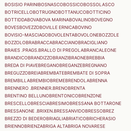
BOSISIO PARINI
BOSNASCO
BOSSICO
BOSSOLASCO
BOTRICELLO
BOTRUGNO
BOTTANUCO
BOTTICINO
BOTTIDDA
BOVA
BOVA MARINA
BOVALINO
BOVEGNO
BOVES
BOVEZZO
BOVILLE ERNICA
BOVINO
BOVISIO-MASCIAGO
BOVOLENTA
BOVOLONE
BOZZOLE
BOZZOLO
BRA
BRACCA
BRACCIANO
BRACIGLIANO
BRAIES .PRAGS.
BRALLO DI PREGOLA
BRANCALEONE
BRANDICO
BRANDIZZO
BRANZI
BRAONE
BREBBIA
BREDA DI PIAVE
BREGANO
BREGANZE
BREGNANO
BREGUZZO
BREIA
BREMBATE
BREMBATE DI SOPRA
BREMBILLA
BREMBIO
BREME
BRENDOLA
BRENNA
BRENNERO .BRENNER.
BRENO
BRENTA
BRENTINO BELLUNO
BRENTONICO
BRENZONE
BRESCELLO
BRESCIA
BRESIMO
BRESSANA BOTTARONE
BRESSANONE .BRIXEN.
BRESSANVIDO
BRESSO
BREZ
BREZZO DI BEDERO
BRIAGLIA
BRIATICO
BRICHERASIO
BRIENNO
BRIENZA
BRIGA ALTA
BRIGA NOVARESE