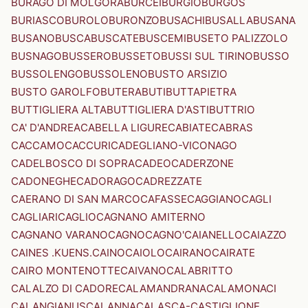
BURAGO DI MOLGORA
BURCEI
BURGIO
BURGOS
BURIASCO
BUROLO
BURONZO
BUSACHI
BUSALLA
BUSANA
BUSANO
BUSCA
BUSCATE
BUSCEMI
BUSETO PALIZZOLO
BUSNAGO
BUSSERO
BUSSETO
BUSSI SUL TIRINO
BUSSO
BUSSOLENGO
BUSSOLENO
BUSTO ARSIZIO
BUSTO GAROLFO
BUTERA
BUTI
BUTTAPIETRA
BUTTIGLIERA ALTA
BUTTIGLIERA D'ASTI
BUTTRIO
CA' D'ANDREA
CABELLA LIGURE
CABIATE
CABRAS
CACCAMO
CACCURI
CADEGLIANO-VICONAGO
CADELBOSCO DI SOPRA
CADEO
CADERZONE
CADONEGHE
CADORAGO
CADREZZATE
CAERANO DI SAN MARCO
CAFASSE
CAGGIANO
CAGLI
CAGLIARI
CAGLIO
CAGNANO AMITERNO
CAGNANO VARANO
CAGNO
CAGNO'
CAIANELLO
CAIAZZO
CAINES .KUENS.
CAINO
CAIOLO
CAIRANO
CAIRATE
CAIRO MONTENOTTE
CAIVANO
CALABRITTO
CALALZO DI CADORE
CALAMANDRANA
CALAMONACI
CALANGIANUS
CALANNA
CALASCA-CASTIGLIONE