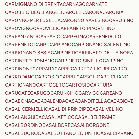
CARMIGNANO DI BRENTA
CARNAGO
CARNATE
CAROBBIO DEGLI ANGELI
CAROLEI
CARONA
CARONIA
CARONNO PERTUSELLA
CARONNO VARESINO
CAROSINO
CAROVIGNO
CAROVILLI
CARPANETO PIACENTINO
CARPANZANO
CARPASIO
CARPEGNA
CARPENEDOLO
CARPENETO
CARPI
CARPIANO
CARPIGNANO SALENTINO
CARPIGNANO SESIA
CARPINETI
CARPINETO DELLA NORA
CARPINETO ROMANO
CARPINETO SINELLO
CARPINO
CARPINONE
CARRARA
CARRE'
CARREGA LIGURE
CARRO
CARRODANO
CARROSIO
CARRU'
CARSOLI
CARTIGLIANO
CARTIGNANO
CARTOCETO
CARTOSIO
CARTURA
CARUGATE
CARUGO
CARUNCHIO
CARVICO
CARZANO
CASABONA
CASACALENDA
CASACANDITELLA
CASAGIOVE
CASAL CERMELLI
CASAL DI PRINCIPE
CASAL VELINO
CASALANGUIDA
CASALATTICO
CASALBELTRAME
CASALBORDINO
CASALBORE
CASALBORGONE
CASALBUONO
CASALBUTTANO ED UNITI
CASALCIPRANO