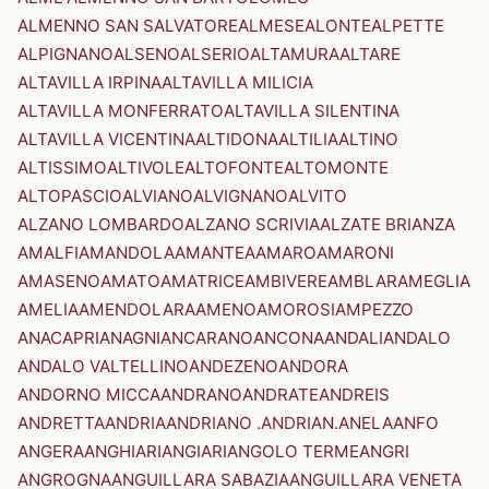
ALMENNO SAN SALVATORE
ALMESE
ALONTE
ALPETTE
ALPIGNANO
ALSENO
ALSERIO
ALTAMURA
ALTARE
ALTAVILLA IRPINA
ALTAVILLA MILICIA
ALTAVILLA MONFERRATO
ALTAVILLA SILENTINA
ALTAVILLA VICENTINA
ALTIDONA
ALTILIA
ALTINO
ALTISSIMO
ALTIVOLE
ALTOFONTE
ALTOMONTE
ALTOPASCIO
ALVIANO
ALVIGNANO
ALVITO
ALZANO LOMBARDO
ALZANO SCRIVIA
ALZATE BRIANZA
AMALFI
AMANDOLA
AMANTEA
AMARO
AMARONI
AMASENO
AMATO
AMATRICE
AMBIVERE
AMBLAR
AMEGLIA
AMELIA
AMENDOLARA
AMENO
AMOROSI
AMPEZZO
ANACAPRI
ANAGNI
ANCARANO
ANCONA
ANDALI
ANDALO
ANDALO VALTELLINO
ANDEZENO
ANDORA
ANDORNO MICCA
ANDRANO
ANDRATE
ANDREIS
ANDRETTA
ANDRIA
ANDRIANO .ANDRIAN.
ANELA
ANFO
ANGERA
ANGHIARI
ANGIARI
ANGOLO TERME
ANGRI
ANGROGNA
ANGUILLARA SABAZIA
ANGUILLARA VENETA