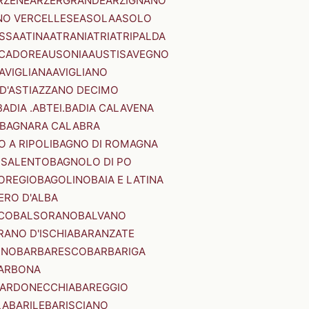
RZENE
ARZERGRANDE
ARZIGNANO
NO VERCELLESE
ASOLA
ASOLO
SSA
ATINA
ATRANI
ATRI
ATRIPALDA
 CADORE
AUSONIA
AUSTIS
AVEGNO
AVIGLIANA
AVIGLIANO
D'ASTI
AZZANO DECIMO
BADIA .ABTEI.
BADIA CALAVENA
BAGNARA CALABRA
 A RIPOLI
BAGNO DI ROMAGNA
 SALENTO
BAGNOLO DI PO
OREGIO
BAGOLINO
BAIA E LATINA
ERO D'ALBA
CO
BALSORANO
BALVANO
RANO D'ISCHIA
BARANZATE
INO
BARBARESCO
BARBARIGA
ARBONA
ARDONECCHIA
BAREGGIO
LA
BARILE
BARISCIANO