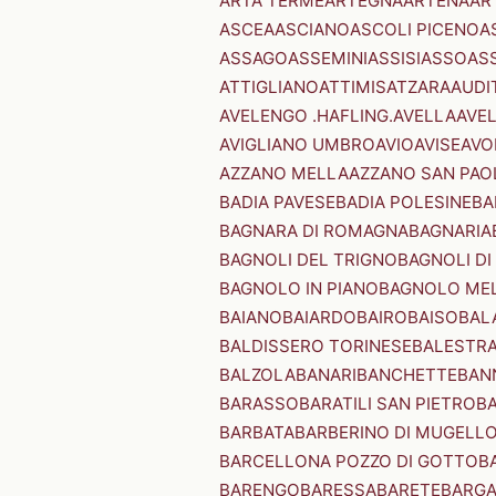
ARTA TERME
ARTEGNA
ARTENA
AR
ASCEA
ASCIANO
ASCOLI PICENO
A
ASSAGO
ASSEMINI
ASSISI
ASSO
AS
ATTIGLIANO
ATTIMIS
ATZARA
AUDI
AVELENGO .HAFLING.
AVELLA
AVE
AVIGLIANO UMBRO
AVIO
AVISE
AVO
AZZANO MELLA
AZZANO SAN PAO
BADIA PAVESE
BADIA POLESINE
BA
BAGNARA DI ROMAGNA
BAGNARIA
BAGNOLI DEL TRIGNO
BAGNOLI DI
BAGNOLO IN PIANO
BAGNOLO ME
BAIANO
BAIARDO
BAIRO
BAISO
BAL
BALDISSERO TORINESE
BALESTR
BALZOLA
BANARI
BANCHETTE
BAN
BARASSO
BARATILI SAN PIETRO
B
BARBATA
BARBERINO DI MUGELL
BARCELLONA POZZO DI GOTTO
B
BARENGO
BARESSA
BARETE
BARG