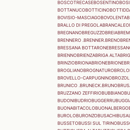
BOSCOTRECASE
BOSENTINO
BOSI
BOTTANUCO
BOTTICINO
BOTTIDD
BOVISIO-MASCIAGO
BOVOLENTA
B
BRALLO DI PREGOLA
BRANCALEO
BREGNANO
BREGUZZO
BREIA
BREM
BRENNERO .BRENNER.
BRENO
BRE
BRESSANA BOTTARONE
BRESSANO
BRIENNO
BRIENZA
BRIGA ALTA
BRI
BRINZIO
BRIONA
BRIONE
BRIONE
BR
BROGLIANO
BROGNATURO
BROLO
BROVELLO-CARPUGNINO
BROZO
BRUNICO .BRUNECK.
BRUNO
BRUS
BRUZZANO ZEFFIRIO
BUBBIANO
BU
BUDONI
BUDRIO
BUGGERRU
BUGGI
BUONABITACOLO
BUONALBERGO
BUROLO
BURONZO
BUSACHI
BUSA
BUSSETO
BUSSI SUL TIRINO
BUSS