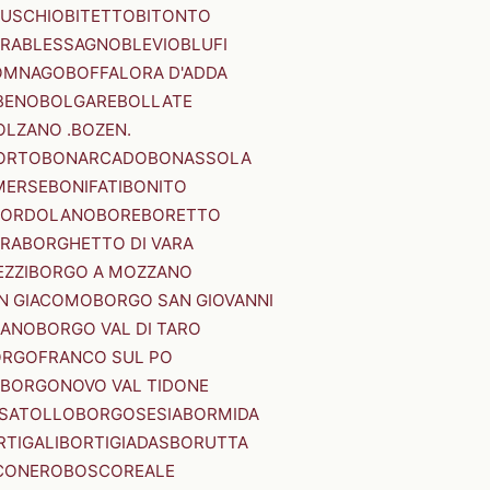
SUSCHIO
BITETTO
BITONTO
ERA
BLESSAGNO
BLEVIO
BLUFI
OMNAGO
BOFFALORA D'ADDA
BENO
BOLGARE
BOLLATE
OLZANO .BOZEN.
ORTO
BONARCADO
BONASSOLA
MERSE
BONIFATI
BONITO
BORDOLANO
BORE
BORETTO
ERA
BORGHETTO DI VARA
ZZI
BORGO A MOZZANO
N GIACOMO
BORGO SAN GIOVANNI
NANO
BORGO VAL DI TARO
RGOFRANCO SUL PO
BORGONOVO VAL TIDONE
SATOLLO
BORGOSESIA
BORMIDA
RTIGALI
BORTIGIADAS
BORUTTA
CONERO
BOSCOREALE