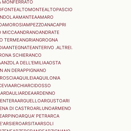
A MONFERRATO
OFONTE
ALTOMONTE
ALTOPASCIO
NDOLA
AMANTEA
AMARO
O
AMOROSI
AMPEZZO
ANACAPRI
 MICCA
ANDRANO
ANDRATE
O TERME
ANGRI
ANGROGNA
OIA
ANTEGNATE
ANTERIVO .ALTREI.
RONA SCHIERANCO
A
ANZOLA DELL'EMILIA
AOSTA
N AN DER
APPIGNANO
RROSCIA
AQUILEIA
AQUILONIA
CEVIA
ARCHI
ARCIDOSSO
A
ARDAULI
ARDEA
ARDENNO
ENTERA
ARGUELLO
ARGUSTO
ARI
ENA DI CASTRO
ARLUNO
ARMENO
E
ARPINO
ARQUA' PETRARCA
E'
ARSIERO
ARSITA
ARSOLI