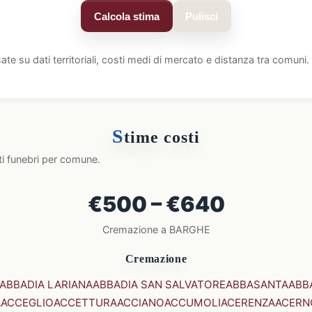
Calcola stima
Pulisci
ate su dati territoriali, costi medi di mercato e distanza tra comun
S
time costi
ti funebri per comune.
€500 – €640
Cremazione a BARGHE
Cremazione
ABBADIA LARIANA
ABBADIA SAN SALVATORE
ABBASANTA
ABB
A
ACCEGLIO
ACCETTURA
ACCIANO
ACCUMOLI
ACERENZA
ACERN