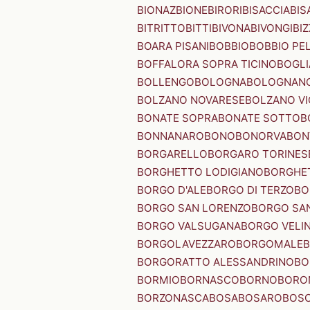
BIONAZ
BIONE
BIRORI
BISACCIA
BIS
BITRITTO
BITTI
BIVONA
BIVONGI
BI
BOARA PISANI
BOBBIO
BOBBIO PEL
BOFFALORA SOPRA TICINO
BOGL
BOLLENGO
BOLOGNA
BOLOGNAN
BOLZANO NOVARESE
BOLZANO VI
BONATE SOPRA
BONATE SOTTO
B
BONNANARO
BONO
BONORVA
BON
BORGARELLO
BORGARO TORINES
BORGHETTO LODIGIANO
BORGHET
BORGO D'ALE
BORGO DI TERZO
BO
BORGO SAN LORENZO
BORGO SA
BORGO VALSUGANA
BORGO VELI
BORGOLAVEZZARO
BORGOMALE
BORGORATTO ALESSANDRINO
BO
BORMIO
BORNASCO
BORNO
BORO
BORZONASCA
BOSA
BOSARO
BOSC