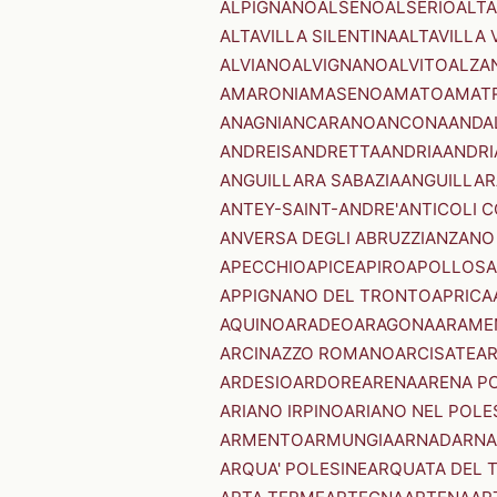
ALPIGNANO
ALSENO
ALSERIO
ALT
ALTAVILLA SILENTINA
ALTAVILLA 
ALVIANO
ALVIGNANO
ALVITO
ALZA
AMARONI
AMASENO
AMATO
AMAT
ANAGNI
ANCARANO
ANCONA
ANDA
ANDREIS
ANDRETTA
ANDRIA
ANDRI
ANGUILLARA SABAZIA
ANGUILLAR
ANTEY-SAINT-ANDRE'
ANTICOLI 
ANVERSA DEGLI ABRUZZI
ANZANO
APECCHIO
APICE
APIRO
APOLLOSA
APPIGNANO DEL TRONTO
APRICA
AQUINO
ARADEO
ARAGONA
ARAME
ARCINAZZO ROMANO
ARCISATE
A
ARDESIO
ARDORE
ARENA
ARENA P
ARIANO IRPINO
ARIANO NEL POLE
ARMENTO
ARMUNGIA
ARNAD
ARNA
ARQUA' POLESINE
ARQUATA DEL 