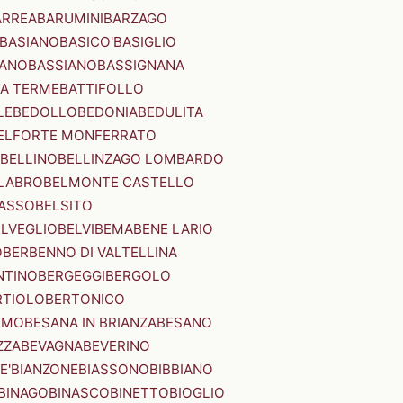
ARREA
BARUMINI
BARZAGO
BASIANO
BASICO'
BASIGLIO
ANO
BASSIANO
BASSIGNANA
IA TERME
BATTIFOLLO
LE
BEDOLLO
BEDONIA
BEDULITA
ELFORTE MONFERRATO
BELLINO
BELLINZAGO LOMBARDO
LABRO
BELMONTE CASTELLO
ASSO
BELSITO
ELVEGLIO
BELVI
BEMA
BENE LARIO
O
BERBENNO DI VALTELLINA
NTINO
BERGEGGI
BERGOLO
RTIOLO
BERTONICO
RMO
BESANA IN BRIANZA
BESANO
ZZA
BEVAGNA
BEVERINO
E'
BIANZONE
BIASSONO
BIBBIANO
BINAGO
BINASCO
BINETTO
BIOGLIO