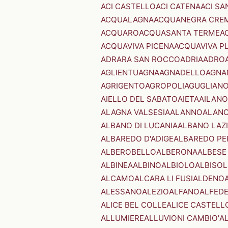
ACI CASTELLO
ACI CATENA
ACI SA
ACQUALAGNA
ACQUANEGRA CRE
ACQUARO
ACQUASANTA TERME
A
ACQUAVIVA PICENA
ACQUAVIVA P
ADRARA SAN ROCCO
ADRIA
ADRO
AGLIENTU
AGNA
AGNADELLO
AGNA
AGRIGENTO
AGROPOLI
AGUGLIAN
AIELLO DEL SABATO
AIETA
AILANO
ALAGNA VALSESIA
ALANNO
ALANO
ALBANO DI LUCANIA
ALBANO LAZ
ALBAREDO D'ADIGE
ALBAREDO PE
ALBEROBELLO
ALBERONA
ALBESE
ALBINEA
ALBINO
ALBIOLO
ALBISOL
ALCAMO
ALCARA LI FUSI
ALDENO
ALESSANO
ALEZIO
ALFANO
ALFED
ALICE BEL COLLE
ALICE CASTELL
ALLUMIERE
ALLUVIONI CAMBIO'
A