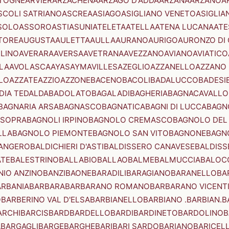
TOGNE
ARVIER
ARZACHENA
ARZAGO D'ADDA
ARZANA
ARZANO
A
SCOLI SATRIANO
ASCREA
ASIAGO
ASIGLIANO VENETO
ASIGLIA
SOLO
ASSORO
ASTI
ASUNI
ATELETA
ATELLA
ATENA LUCANA
ATE
TORE
AUGUSTA
AULETTA
AULLA
AURANO
AURIGO
AURONZO DI
LLINO
AVERARA
AVERSA
AVETRANA
AVEZZANO
AVIANO
AVIATICO
LA
AVOLASCA
AYAS
AYMAVILLES
AZEGLIO
AZZANELLO
AZZANO 
LO
AZZATE
AZZIO
AZZONE
BACENO
BACOLI
BADALUCCO
BADESI
DIA TEDALDA
BADOLATO
BAGALADI
BAGHERIA
BAGNACAVALLO
BAGNARIA ARSA
BAGNASCO
BAGNATICA
BAGNI DI LUCCA
BAGNO
 SOPRA
BAGNOLI IRPINO
BAGNOLO CREMASCO
BAGNOLO DEL
LLA
BAGNOLO PIEMONTE
BAGNOLO SAN VITO
BAGNONE
BAGN
ANGERO
BALDICHIERI D'ASTI
BALDISSERO CANAVESE
BALDISS
ATE
BALESTRINO
BALLABIO
BALLAO
BALME
BALMUCCIA
BALOC
NIO ANZINO
BANZI
BAONE
BARADILI
BARAGIANO
BARANELLO
BA
ARBANIA
BARBARA
BARBARANO ROMANO
BARBARANO VICENT
O
BARBERINO VAL D'ELSA
BARBIANELLO
BARBIANO .BARBIAN.
B
ARCHI
BARCIS
BARD
BARDELLO
BARDI
BARDINETO
BARDOLINO
B
A
BARGAGLI
BARGE
BARGHE
BARI
BARI SARDO
BARIANO
BARICEL