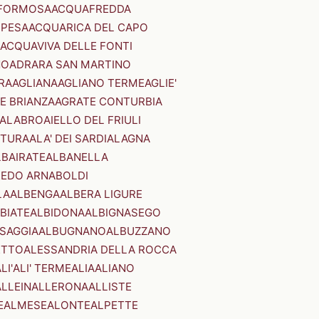
FORMOSA
ACQUAFREDDA
PESA
ACQUARICA DEL CAPO
ACQUAVIVA DELLE FONTI
NO
ADRARA SAN MARTINO
RA
AGLIANA
AGLIANO TERME
AGLIE'
E BRIANZA
AGRATE CONTURBIA
CALABRO
AIELLO DEL FRIULI
STURA
ALA' DEI SARDI
ALAGNA
LBAIRATE
ALBANELLA
EDO ARNABOLDI
LA
ALBENGA
ALBERA LIGURE
BIATE
ALBIDONA
ALBIGNASEGO
SAGGIA
ALBUGNANO
ALBUZZANO
ETTO
ALESSANDRIA DELLA ROCCA
LI'
ALI' TERME
ALIA
ALIANO
ALLEIN
ALLERONA
ALLISTE
E
ALMESE
ALONTE
ALPETTE