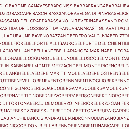
OLO
BARONE CANAVESE
BARONISSI
BARRAFRANCA
BARRALI
B
UZZO
BASCAPE'
BASCHI
BASCIANO
BASELGA DI PINE'
BASELICE
BASSANO DEL GRAPPA
BASSANO IN TEVERINA
BASSANO ROM
BASTIDA DE' DOSSI
BASTIDA PANCARANA
BASTIGLIA
BATTAGL
AULADU
BAUNEI
BAVENO
BAZZANO
BEDERO VALCUVIA
BEDIZZO
RO
BELFIORE
BELFORTE ALL'ISAURO
BELFORTE DEL CHIENTI
B
LAGIO
BELLANO
BELLANTE
BELLARIA-IGEA MARINA
BELLEGRA
ELLONA
BELLOSGUARDO
BELLUNO
BELLUSCO
BELMONTE CA
E IN SABINA
BELMONTE MEZZAGNO
BELMONTE PICENO
BELP
RE LANGHE
BELVEDERE MARITTIMO
BELVEDERE OSTRENSE
B
TUTTI
BENEVELLO
BENEVENTO
BENNA
BENTIVOGLIO
BERBENN
CON FIGLIARO
BEREGUARDO
BERGAMASCO
BERGAMO
BERGA
IO
BERNATE TICINO
BERNEZZO
BERRA
BERSONE
BERTINORO
BE
 DI TORTONA
BERZO DEMO
BERZO INFERIORE
BERZO SAN FE
ESNATE
BESOZZO
BESSUDE
BETTOLA
BETTONA
BEURA-CARDE
LLA
BIANCHI
BIANCO
BIANDRATE
BIANDRONNO
BIANZANO
BIANZ
I
BICINICCO
BIDONI'
BIELLA
BIENNO
BIENO
BIENTINA
BIGARELLO