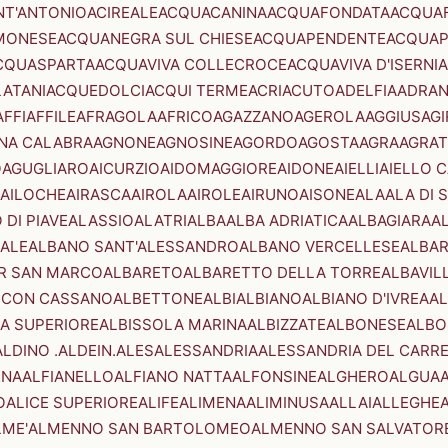
NT'ANTONIO
ACIREALE
ACQUACANINA
ACQUAFONDATA
ACQUA
MONESE
ACQUANEGRA SUL CHIESE
ACQUAPENDENTE
ACQUAP
CQUASPARTA
ACQUAVIVA COLLECROCE
ACQUAVIVA D'ISERNIA
LATANI
ACQUEDOLCI
ACQUI TERME
ACRI
ACUTO
ADELFIA
ADRA
AFFI
AFFILE
AFRAGOLA
AFRICO
AGAZZANO
AGEROLA
AGGIUS
AGI
NA CALABRA
AGNONE
AGNOSINE
AGORDO
AGOSTA
AGRA
AGRAT
O
AGUGLIARO
AICURZIO
AIDOMAGGIORE
AIDONE
AIELLI
AIELLO 
AILOCHE
AIRASCA
AIROLA
AIROLE
AIRUNO
AISONE
ALA
ALA DI 
 DI PIAVE
ALASSIO
ALATRI
ALBA
ALBA ADRIATICA
ALBAGIARA
A
IALE
ALBANO SANT'ALESSANDRO
ALBANO VERCELLESE
ALBAR
R SAN MARCO
ALBARETO
ALBARETTO DELLA TORRE
ALBAVIL
 CON CASSANO
ALBETTONE
ALBI
ALBIANO
ALBIANO D'IVREA
AL
A SUPERIORE
ALBISSOLA MARINA
ALBIZZATE
ALBONESE
ALBO
ALDINO .ALDEIN.
ALES
ALESSANDRIA
ALESSANDRIA DEL CARR
ENA
ALFIANELLO
ALFIANO NATTA
ALFONSINE
ALGHERO
ALGUA
A
O
ALICE SUPERIORE
ALIFE
ALIMENA
ALIMINUSA
ALLAI
ALLEGHE
LME'
ALMENNO SAN BARTOLOMEO
ALMENNO SAN SALVATOR