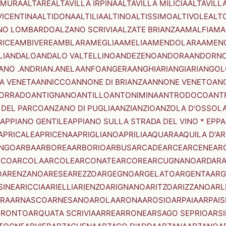
AMURA
ALTARE
ALTAVILLA IRPINA
ALTAVILLA MILICIA
ALTAVILL
VICENTINA
ALTIDONA
ALTILIA
ALTINO
ALTISSIMO
ALTIVOLE
ALT
NO LOMBARDO
ALZANO SCRIVIA
ALZATE BRIANZA
AMALFI
AMA
RICE
AMBIVERE
AMBLAR
AMEGLIA
AMELIA
AMENDOLARA
AMEN
LI
ANDALO
ANDALO VALTELLINO
ANDEZENO
ANDORA
ANDORNO
ANO .ANDRIAN.
ANELA
ANFO
ANGERA
ANGHIARI
ANGIARI
ANGOL
A VENETA
ANNICCO
ANNONE DI BRIANZA
ANNONE VENETO
AN
CORRADO
ANTIGNANO
ANTILLO
ANTONIMINA
ANTRODOCO
ANT
 DEL PARCO
ANZANO DI PUGLIA
ANZI
ANZIO
ANZOLA D'OSSOL
APPIANO GENTILE
APPIANO SULLA STRADA DEL VINO * EPPA
APRICALE
APRICENA
APRIGLIANO
APRILIA
AQUARA
AQUILA D'A
NGO
ARBA
ARBOREA
ARBORIO
ARBUS
ARCADE
ARCE
ARCENE
AR
RCO
ARCOLA
ARCOLE
ARCONATE
ARCORE
ARCUGNANO
ARDAR
O
ARENZANO
ARESE
AREZZO
ARGEGNO
ARGELATO
ARGENTA
ARG
SINE
ARICCIA
ARIELLI
ARIENZO
ARIGNANO
ARITZO
ARIZZANO
ARL
RA
ARNASCO
ARNESANO
AROLA
ARONA
AROSIO
ARPAIA
ARPAIS
TRONTO
ARQUATA SCRIVIA
ARRE
ARRONE
ARSAGO SEPRIO
ARSI