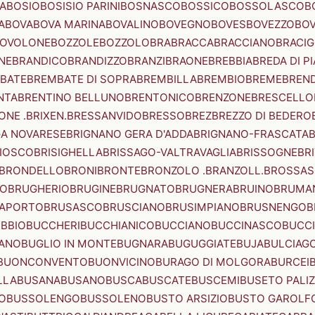
A
BOSIO
BOSISIO PARINI
BOSNASCO
BOSSICO
BOSSOLASCO
B
A
BOVA
BOVA MARINA
BOVALINO
BOVEGNO
BOVES
BOVEZZO
BOV
OVOLONE
BOZZOLE
BOZZOLO
BRA
BRACCA
BRACCIANO
BRACIG
NE
BRANDICO
BRANDIZZO
BRANZI
BRAONE
BREBBIA
BREDA DI P
BATE
BREMBATE DI SOPRA
BREMBILLA
BREMBIO
BREME
BREN
NTA
BRENTINO BELLUNO
BRENTONICO
BRENZONE
BRESCELLO
NE .BRIXEN.
BRESSANVIDO
BRESSO
BREZ
BREZZO DI BEDERO
GA NOVARESE
BRIGNANO GERA D'ADDA
BRIGNANO-FRASCATA
B
IOSCO
BRISIGHELLA
BRISSAGO-VALTRAVAGLIA
BRISSOGNE
BR
BRONDELLO
BRONI
BRONTE
BRONZOLO .BRANZOLL.
BROSSA
LO
BRUGHERIO
BRUGINE
BRUGNATO
BRUGNERA
BRUINO
BRUMA
APORTO
BRUSASCO
BRUSCIANO
BRUSIMPIANO
BRUSNENGO
B
BBIO
BUCCHERI
BUCCHIANICO
BUCCIANO
BUCCINASCO
BUCC
ANO
BUGLIO IN MONTE
BUGNARA
BUGUGGIATE
BUJA
BULCIAG
BUONCONVENTO
BUONVICINO
BURAGO DI MOLGORA
BURCEI
LLA
BUSANA
BUSANO
BUSCA
BUSCATE
BUSCEMI
BUSETO PALI
O
BUSSOLENGO
BUSSOLENO
BUSTO ARSIZIO
BUSTO GAROLF