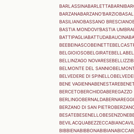
BARLASSINA
BARLETTA
BARNI
BAR
BARZANA
BARZANO'
BARZIO
BASAL
BASILIANO
BASSANO BRESCIANO
BASTIA MONDOVI'
BASTIA UMBRA
BATTIPAGLIA
BATTUDA
BAUCINA
B
BEE
BEINASCO
BEINETTE
BELCAST
BELGIOIOSO
BELGIRATE
BELLA
BEL
BELLINZAGO NOVARESE
BELLIZZI
B
BELMONTE DEL SANNIO
BELMONT
BELVEDERE DI SPINELLO
BELVEDE
BENE VAGIENNA
BENESTARE
BENE
BERCETO
BERCHIDDA
BEREGAZZO 
BERLINGO
BERNALDA
BERNAREGG
BERZANO DI SAN PIETRO
BERZANO
BESATE
BESENELLO
BESENZONE
B
BEVILACQUA
BEZZECCA
BIANCAVI
BIBBIENA
BIBBONA
BIBIANA
BICCAR