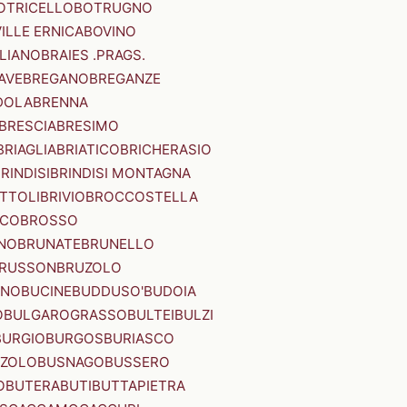
OTRICELLO
BOTRUGNO
ILLE ERNICA
BOVINO
LIANO
BRAIES .PRAGS.
IAVE
BREGANO
BREGANZE
DOLA
BRENNA
BRESCIA
BRESIMO
BRIAGLIA
BRIATICO
BRICHERASIO
RINDISI
BRINDISI MONTAGNA
ITTOLI
BRIVIO
BROCCOSTELLA
SCO
BROSSO
NO
BRUNATE
BRUNELLO
RUSSON
BRUZOLO
INO
BUCINE
BUDDUSO'
BUDOIA
O
BULGAROGRASSO
BULTEI
BULZI
BURGIO
BURGOS
BURIASCO
ZZOLO
BUSNAGO
BUSSERO
O
BUTERA
BUTI
BUTTAPIETRA