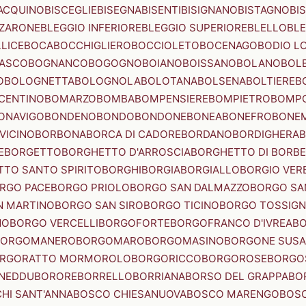
ACQUINO
BISCEGLIE
BISEGNA
BISENTI
BISIGNANO
BISTAGNO
BI
ZZARONE
BLEGGIO INFERIORE
BLEGGIO SUPERIORE
BLELLO
BL
LICE
BOCA
BOCCHIGLIERO
BOCCIOLETO
BOCENAGO
BODIO L
IASCO
BOGNANCO
BOGOGNO
BOIANO
BOISSANO
BOLANO
BOL
O
BOLOGNETTA
BOLOGNOLA
BOLOTANA
BOLSENA
BOLTIERE
B
CENTINO
BOMARZO
BOMBA
BOMPENSIERE
BOMPIETRO
BOMP
ONAVIGO
BONDENO
BONDO
BONDONE
BONEA
BONEFRO
BONE
VICINO
BORBONA
BORCA DI CADORE
BORDANO
BORDIGHERA
E
BORGETTO
BORGHETTO D'ARROSCIA
BORGHETTO DI BORB
TO SANTO SPIRITO
BORGHI
BORGIA
BORGIALLO
BORGIO VERE
RGO PACE
BORGO PRIOLO
BORGO SAN DALMAZZO
BORGO SA
N MARTINO
BORGO SAN SIRO
BORGO TICINO
BORGO TOSSIG
NO
BORGO VERCELLI
BORGOFORTE
BORGOFRANCO D'IVREA
BO
BORGOMANERO
BORGOMARO
BORGOMASINO
BORGONE SUSA
RGORATTO MORMOROLO
BORGORICCO
BORGOROSE
BORGO
NEDDU
BORORE
BORRELLO
BORRIANA
BORSO DEL GRAPPA
BO
HI SANT'ANNA
BOSCO CHIESANUOVA
BOSCO MARENGO
BOS