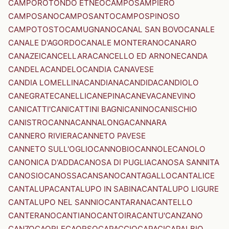
CAMPOROTONDO ETNEO
CAMPOSAMPIERO
CAMPOSANO
CAMPOSANTO
CAMPOSPINOSO
CAMPOTOSTO
CAMUGNANO
CANAL SAN BOVO
CANALE
CANALE D'AGORDO
CANALE MONTERANO
CANARO
CANAZEI
CANCELLARA
CANCELLO ED ARNONE
CANDA
CANDELA
CANDELO
CANDIA CANAVESE
CANDIA LOMELLINA
CANDIANA
CANDIDA
CANDIOLO
CANEGRATE
CANELLI
CANEPINA
CANEVA
CANEVINO
CANICATTI'
CANICATTINI BAGNI
CANINO
CANISCHIO
CANISTRO
CANNA
CANNALONGA
CANNARA
CANNERO RIVIERA
CANNETO PAVESE
CANNETO SULL'OGLIO
CANNOBIO
CANNOLE
CANOLO
CANONICA D'ADDA
CANOSA DI PUGLIA
CANOSA SANNITA
CANOSIO
CANOSSA
CANSANO
CANTAGALLO
CANTALICE
CANTALUPA
CANTALUPO IN SABINA
CANTALUPO LIGURE
CANTALUPO NEL SANNIO
CANTARANA
CANTELLO
CANTERANO
CANTIANO
CANTOIRA
CANTU'
CANZANO
CANZO
CAORLE
CAORSO
CAPACCIO
CAPACI
CAPALBIO