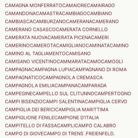
CAMAGNA MONFERRATO
CAMAIORE
CAMAIRAGO
CAMANDONA
CAMASTRA
CAMBIAGO
CAMBIANO
CAMBIASCA
CAMBURZANO
CAMERANA
CAMERANO
CAMERANO CASASCO
CAMERATA CORNELLO
CAMERATA NUOVA
CAMERATA PICENA
CAMERI
CAMERINO
CAMEROTA
CAMIGLIANO
CAMINATA
CAMINO
CAMINO AL TAGLIAMENTO
CAMISANO
CAMISANO VICENTINO
CAMMARATA
CAMO
CAMOGLI
CAMPAGNA
CAMPAGNA LUPIA
CAMPAGNANO DI ROMA
CAMPAGNATICO
CAMPAGNOLA CREMASCA
CAMPAGNOLA EMILIA
CAMPANA
CAMPARADA
CAMPEGINE
CAMPELLO SUL CLITUNNO
CAMPERTOGNO
CAMPI BISENZIO
CAMPI SALENTINA
CAMPIGLIA CERVO
CAMPIGLIA DEI BERICI
CAMPIGLIA MARITTIMA
CAMPIGLIONE FENILE
CAMPIONE D'ITALIA
CAMPITELLO DI FASSA
CAMPLI
CAMPO CALABRO
CAMPO DI GIOVE
CAMPO DI TRENS .FREIENFELD.