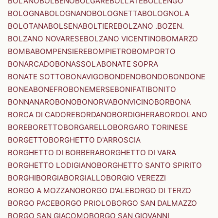
BOLANO
BOLBENO
BOLGARE
BOLLATE
BOLLENGO
BOLOGNA
BOLOGNANO
BOLOGNETTA
BOLOGNOLA
BOLOTANA
BOLSENA
BOLTIERE
BOLZANO .BOZEN.
BOLZANO NOVARESE
BOLZANO VICENTINO
BOMARZO
BOMBA
BOMPENSIERE
BOMPIETRO
BOMPORTO
BONARCADO
BONASSOLA
BONATE SOPRA
BONATE SOTTO
BONAVIGO
BONDENO
BONDO
BONDONE
BONEA
BONEFRO
BONEMERSE
BONIFATI
BONITO
BONNANARO
BONO
BONORVA
BONVICINO
BORBONA
BORCA DI CADORE
BORDANO
BORDIGHERA
BORDOLANO
BORE
BORETTO
BORGARELLO
BORGARO TORINESE
BORGETTO
BORGHETTO D'ARROSCIA
BORGHETTO DI BORBERA
BORGHETTO DI VARA
BORGHETTO LODIGIANO
BORGHETTO SANTO SPIRITO
BORGHI
BORGIA
BORGIALLO
BORGIO VEREZZI
BORGO A MOZZANO
BORGO D'ALE
BORGO DI TERZO
BORGO PACE
BORGO PRIOLO
BORGO SAN DALMAZZO
BORGO SAN GIACOMO
BORGO SAN GIOVANNI