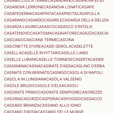
CASAMICCIOLA TERME
CASANDRINO
CASANOVA ELVO
CASANOVA LERRONE
CASANOVA LONATI
CASAPE
CASAPESENNA
CASAPINTA
CASAPROTA
CASAPULLA
CASARANO
CASARGO
CASARILE
CASARSA DELLA DELIZIA
CASARZA LIGURE
CASASCO
CASASCO D'INTELVI
CASATENOVO
CASATISMA
CASAVATORE
CASAZZA
CASCIA
CASCIAGO
CASCIANA TERME
CASCINA
CASCINETTE D'IVREA
CASEI GEROLA
CASELETTE
CASELLA
CASELLE IN PITTARI
CASELLE LANDI
CASELLE LURANI
CASELLE TORINESE
CASERTA
CASIER
CASIGNANA
CASINA
CASIRATE D'ADDA
CASLINO D'ERBA
CASNATE CON BERNATE
CASNIGO
CASOLA DI NAPOLI
CASOLA IN LUNIGIANA
CASOLA VALSENIO
CASOLE BRUZIO
CASOLE D'ELSA
CASOLI
CASORATE PRIMO
CASORATE SEMPIONE
CASOREZZO
CASORIA
CASORZO
CASPERIA
CASPOGGIO
CASSACCO
CASSAGO BRIANZA
CASSANO ALLO IONIO
CASSANO D'ADDA
CASSANO DELLE MURGE