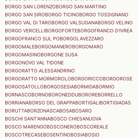
BORGO SAN LORENZO
BORGO SAN MARTINO
BORGO SAN SIRO
BORGO TICINO
BORGO TOSSIGNANO
BORGO VAL DI TARO
BORGO VALSUGANA
BORGO VELINO
BORGO VERCELLI
BORGOFORTE
BORGOFRANCO D'IVREA
BORGOFRANCO SUL PO
BORGOLAVEZZARO
BORGOMALE
BORGOMANERO
BORGOMARO
BORGOMASINO
BORGONE SUSA
BORGONOVO VAL TIDONE
BORGORATTO ALESSANDRINO
BORGORATTO MORMOROLO
BORGORICCO
BORGOROSE
BORGOSATOLLO
BORGOSESIA
BORMIDA
BORMIO
BORNASCO
BORNO
BORONEDDU
BORORE
BORRELLO
BORRIANA
BORSO DEL GRAPPA
BORTIGALI
BORTIGIADAS
BORUTTA
BORZONASCA
BOSA
BOSARO
BOSCHI SANT'ANNA
BOSCO CHIESANUOVA
BOSCO MARENGO
BOSCONERO
BOSCOREALE
BOSCOTRECASE
BOSENTINO
BOSIA
BOSIO