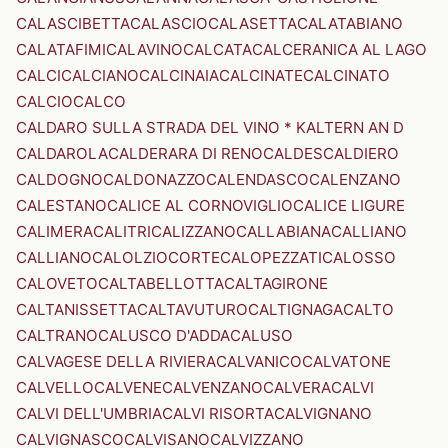
CALASCIBETTA
CALASCIO
CALASETTA
CALATABIANO
CALATAFIMI
CALAVINO
CALCATA
CALCERANICA AL LAGO
CALCI
CALCIANO
CALCINAIA
CALCINATE
CALCINATO
CALCIO
CALCO
CALDARO SULLA STRADA DEL VINO * KALTERN AN D
CALDAROLA
CALDERARA DI RENO
CALDES
CALDIERO
CALDOGNO
CALDONAZZO
CALENDASCO
CALENZANO
CALESTANO
CALICE AL CORNOVIGLIO
CALICE LIGURE
CALIMERA
CALITRI
CALIZZANO
CALLABIANA
CALLIANO
CALLIANO
CALOLZIOCORTE
CALOPEZZATI
CALOSSO
CALOVETO
CALTABELLOTTA
CALTAGIRONE
CALTANISSETTA
CALTAVUTURO
CALTIGNAGA
CALTO
CALTRANO
CALUSCO D'ADDA
CALUSO
CALVAGESE DELLA RIVIERA
CALVANICO
CALVATONE
CALVELLO
CALVENE
CALVENZANO
CALVERA
CALVI
CALVI DELL'UMBRIA
CALVI RISORTA
CALVIGNANO
CALVIGNASCO
CALVISANO
CALVIZZANO