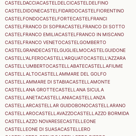
CASTELDACCIA
CASTELDELCI
CASTELDELFINO
CASTELDIDONE
CASTELFIDARDO
CASTELFIORENTINO
CASTELFONDO
CASTELFORTE
CASTELFRANCI
CASTELFRANCO DI SOPRA
CASTELFRANCO DI SOTTO
CASTELFRANCO EMILIA
CASTELFRANCO IN MISCANO
CASTELFRANCO VENETO
CASTELGOMBERTO
CASTELGRANDE
CASTELGUGLIELMO
CASTELGUIDONE
CASTELL'ALFERO
CASTELL'ARQUATO
CASTELL'AZZARA
CASTELL'UMBERTO
CASTELLABATE
CASTELLAFIUME
CASTELLALTO
CASTELLAMMARE DEL GOLFO
CASTELLAMMARE DI STABIA
CASTELLAMONTE
CASTELLANA GROTTE
CASTELLANA SICULA
CASTELLANETA
CASTELLANIA
CASTELLANZA
CASTELLAR
CASTELLAR GUIDOBONO
CASTELLARANO
CASTELLARO
CASTELLAVAZZO
CASTELLAZZO BORMIDA
CASTELLAZZO NOVARESE
CASTELLEONE
CASTELLEONE DI SUASA
CASTELLERO