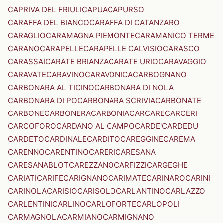
CAPRIVA DEL FRIULI
CAPUA
CAPURSO
CARAFFA DEL BIANCO
CARAFFA DI CATANZARO
CARAGLIO
CARAMAGNA PIEMONTE
CARAMANICO TERME
CARANO
CARAPELLE
CARAPELLE CALVISIO
CARASCO
CARASSAI
CARATE BRIANZA
CARATE URIO
CARAVAGGIO
CARAVATE
CARAVINO
CARAVONICA
CARBOGNANO
CARBONARA AL TICINO
CARBONARA DI NOLA
CARBONARA DI PO
CARBONARA SCRIVIA
CARBONATE
CARBONE
CARBONERA
CARBONIA
CARCARE
CARCERI
CARCOFORO
CARDANO AL CAMPO
CARDE'
CARDEDU
CARDETO
CARDINALE
CARDITO
CAREGGINE
CAREMA
CARENNO
CARENTINO
CARERI
CARESANA
CARESANABLOT
CAREZZANO
CARFIZZI
CARGEGHE
CARIATI
CARIFE
CARIGNANO
CARIMATE
CARINARO
CARINI
CARINOLA
CARISIO
CARISOLO
CARLANTINO
CARLAZZO
CARLENTINI
CARLINO
CARLOFORTE
CARLOPOLI
CARMAGNOLA
CARMIANO
CARMIGNANO