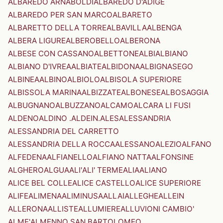
ALBAREDO ARNABOLDI
ALBAREDO D'ADIGE
ALBAREDO PER SAN MARCO
ALBARETO
ALBARETTO DELLA TORRE
ALBAVILLA
ALBENGA
ALBERA LIGURE
ALBEROBELLO
ALBERONA
ALBESE CON CASSANO
ALBETTONE
ALBI
ALBIANO
ALBIANO D'IVREA
ALBIATE
ALBIDONA
ALBIGNASEGO
ALBINEA
ALBINO
ALBIOLO
ALBISOLA SUPERIORE
ALBISSOLA MARINA
ALBIZZATE
ALBONESE
ALBOSAGGIA
ALBUGNANO
ALBUZZANO
ALCAMO
ALCARA LI FUSI
ALDENO
ALDINO .ALDEIN.
ALES
ALESSANDRIA
ALESSANDRIA DEL CARRETTO
ALESSANDRIA DELLA ROCCA
ALESSANO
ALEZIO
ALFANO
ALFEDENA
ALFIANELLO
ALFIANO NATTA
ALFONSINE
ALGHERO
ALGUA
ALI'
ALI' TERME
ALIA
ALIANO
ALICE BEL COLLE
ALICE CASTELLO
ALICE SUPERIORE
ALIFE
ALIMENA
ALIMINUSA
ALLAI
ALLEGHE
ALLEIN
ALLERONA
ALLISTE
ALLUMIERE
ALLUVIONI CAMBIO'
ALME'
ALMENNO SAN BARTOLOMEO