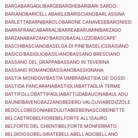
BARGA
BARGAGLI
BARGE
BARGHE
BARI
BARI SARDO
BARIANO
BARICELLA
BARILE
BARISCIANO
BARLASSINA
BARLETTA
BARNI
BAROLO
BARONE CANAVESE
BARONISSI
BARRAFRANCA
BARRALI
BARREA
BARUMINI
BARZAGO
BARZANA
BARZANO'
BARZIO
BASALUZZO
BASCAPE'
BASCHI
BASCIANO
BASELGA DI PINE'
BASELICE
BASIANO
BASICO'
BASIGLIO
BASILIANO
BASSANO BRESCIANO
BASSANO DEL GRAPPA
BASSANO IN TEVERINA
BASSANO ROMANO
BASSIANO
BASSIGNANA
BASTIA MONDOVI'
BASTIA UMBRA
BASTIDA DE' DOSSI
BASTIDA PANCARANA
BASTIGLIA
BATTAGLIA TERME
BATTIFOLLO
BATTIPAGLIA
BATTUDA
BAUCINA
BAULADU
BAUNEI
BAVENO
BAZZANO
BEDERO VALCUVIA
BEDIZZOLE
BEDOLLO
BEDONIA
BEDULITA
BEE
BEINASCO
BEINETTE
BELCASTRO
BELFIORE
BELFORTE ALL'ISAURO
BELFORTE DEL CHIENTI
BELFORTE MONFERRATO
BELGIOIOSO
BELGIRATE
BELLA
BELLAGIO
BELLANO