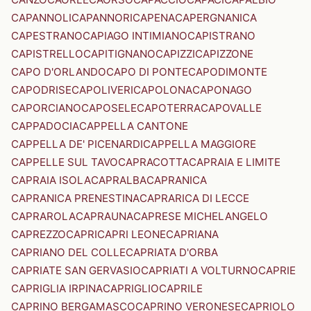
CAPANNOLI
CAPANNORI
CAPENA
CAPERGNANICA
CAPESTRANO
CAPIAGO INTIMIANO
CAPISTRANO
CAPISTRELLO
CAPITIGNANO
CAPIZZI
CAPIZZONE
CAPO D'ORLANDO
CAPO DI PONTE
CAPODIMONTE
CAPODRISE
CAPOLIVERI
CAPOLONA
CAPONAGO
CAPORCIANO
CAPOSELE
CAPOTERRA
CAPOVALLE
CAPPADOCIA
CAPPELLA CANTONE
CAPPELLA DE' PICENARDI
CAPPELLA MAGGIORE
CAPPELLE SUL TAVO
CAPRACOTTA
CAPRAIA E LIMITE
CAPRAIA ISOLA
CAPRALBA
CAPRANICA
CAPRANICA PRENESTINA
CAPRARICA DI LECCE
CAPRAROLA
CAPRAUNA
CAPRESE MICHELANGELO
CAPREZZO
CAPRI
CAPRI LEONE
CAPRIANA
CAPRIANO DEL COLLE
CAPRIATA D'ORBA
CAPRIATE SAN GERVASIO
CAPRIATI A VOLTURNO
CAPRIE
CAPRIGLIA IRPINA
CAPRIGLIO
CAPRILE
CAPRINO BERGAMASCO
CAPRINO VERONESE
CAPRIOLO