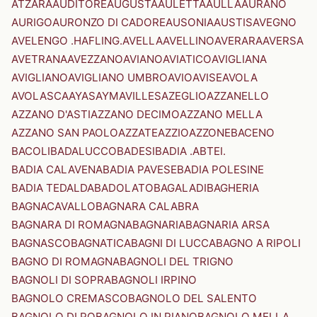
ATZARA
AUDITORE
AUGUSTA
AULETTA
AULLA
AURANO
AURIGO
AURONZO DI CADORE
AUSONIA
AUSTIS
AVEGNO
AVELENGO .HAFLING.
AVELLA
AVELLINO
AVERARA
AVERSA
AVETRANA
AVEZZANO
AVIANO
AVIATICO
AVIGLIANA
AVIGLIANO
AVIGLIANO UMBRO
AVIO
AVISE
AVOLA
AVOLASCA
AYAS
AYMAVILLES
AZEGLIO
AZZANELLO
AZZANO D'ASTI
AZZANO DECIMO
AZZANO MELLA
AZZANO SAN PAOLO
AZZATE
AZZIO
AZZONE
BACENO
BACOLI
BADALUCCO
BADESI
BADIA .ABTEI.
BADIA CALAVENA
BADIA PAVESE
BADIA POLESINE
BADIA TEDALDA
BADOLATO
BAGALADI
BAGHERIA
BAGNACAVALLO
BAGNARA CALABRA
BAGNARA DI ROMAGNA
BAGNARIA
BAGNARIA ARSA
BAGNASCO
BAGNATICA
BAGNI DI LUCCA
BAGNO A RIPOLI
BAGNO DI ROMAGNA
BAGNOLI DEL TRIGNO
BAGNOLI DI SOPRA
BAGNOLI IRPINO
BAGNOLO CREMASCO
BAGNOLO DEL SALENTO
BAGNOLO DI PO
BAGNOLO IN PIANO
BAGNOLO MELLA