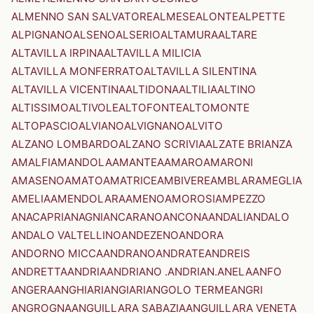
ALMENNO SAN SALVATORE
ALMESE
ALONTE
ALPETTE
ALPIGNANO
ALSENO
ALSERIO
ALTAMURA
ALTARE
ALTAVILLA IRPINA
ALTAVILLA MILICIA
ALTAVILLA MONFERRATO
ALTAVILLA SILENTINA
ALTAVILLA VICENTINA
ALTIDONA
ALTILIA
ALTINO
ALTISSIMO
ALTIVOLE
ALTOFONTE
ALTOMONTE
ALTOPASCIO
ALVIANO
ALVIGNANO
ALVITO
ALZANO LOMBARDO
ALZANO SCRIVIA
ALZATE BRIANZA
AMALFI
AMANDOLA
AMANTEA
AMARO
AMARONI
AMASENO
AMATO
AMATRICE
AMBIVERE
AMBLAR
AMEGLIA
AMELIA
AMENDOLARA
AMENO
AMOROSI
AMPEZZO
ANACAPRI
ANAGNI
ANCARANO
ANCONA
ANDALI
ANDALO
ANDALO VALTELLINO
ANDEZENO
ANDORA
ANDORNO MICCA
ANDRANO
ANDRATE
ANDREIS
ANDRETTA
ANDRIA
ANDRIANO .ANDRIAN.
ANELA
ANFO
ANGERA
ANGHIARI
ANGIARI
ANGOLO TERME
ANGRI
ANGROGNA
ANGUILLARA SABAZIA
ANGUILLARA VENETA