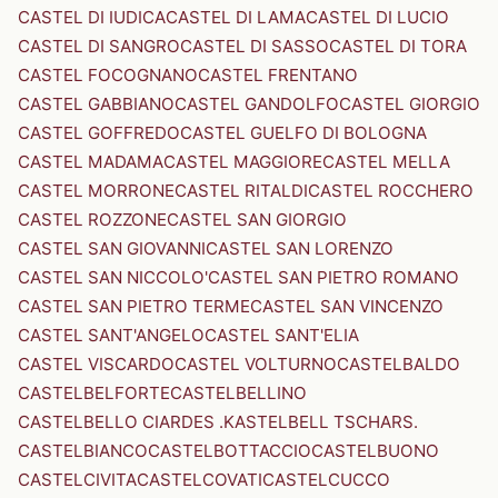
CASTEL DI IUDICA
CASTEL DI LAMA
CASTEL DI LUCIO
CASTEL DI SANGRO
CASTEL DI SASSO
CASTEL DI TORA
CASTEL FOCOGNANO
CASTEL FRENTANO
CASTEL GABBIANO
CASTEL GANDOLFO
CASTEL GIORGIO
CASTEL GOFFREDO
CASTEL GUELFO DI BOLOGNA
CASTEL MADAMA
CASTEL MAGGIORE
CASTEL MELLA
CASTEL MORRONE
CASTEL RITALDI
CASTEL ROCCHERO
CASTEL ROZZONE
CASTEL SAN GIORGIO
CASTEL SAN GIOVANNI
CASTEL SAN LORENZO
CASTEL SAN NICCOLO'
CASTEL SAN PIETRO ROMANO
CASTEL SAN PIETRO TERME
CASTEL SAN VINCENZO
CASTEL SANT'ANGELO
CASTEL SANT'ELIA
CASTEL VISCARDO
CASTEL VOLTURNO
CASTELBALDO
CASTELBELFORTE
CASTELBELLINO
CASTELBELLO CIARDES .KASTELBELL TSCHARS.
CASTELBIANCO
CASTELBOTTACCIO
CASTELBUONO
CASTELCIVITA
CASTELCOVATI
CASTELCUCCO