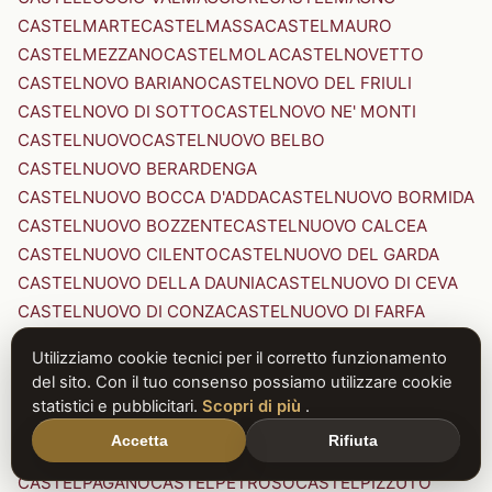
CASTELMARTE
CASTELMASSA
CASTELMAURO
CASTELMEZZANO
CASTELMOLA
CASTELNOVETTO
CASTELNOVO BARIANO
CASTELNOVO DEL FRIULI
CASTELNOVO DI SOTTO
CASTELNOVO NE' MONTI
CASTELNUOVO
CASTELNUOVO BELBO
CASTELNUOVO BERARDENGA
CASTELNUOVO BOCCA D'ADDA
CASTELNUOVO BORMIDA
CASTELNUOVO BOZZENTE
CASTELNUOVO CALCEA
CASTELNUOVO CILENTO
CASTELNUOVO DEL GARDA
CASTELNUOVO DELLA DAUNIA
CASTELNUOVO DI CEVA
CASTELNUOVO DI CONZA
CASTELNUOVO DI FARFA
CASTELNUOVO DI GARFAGNANA
Utilizziamo cookie tecnici per il corretto funzionamento
CASTELNUOVO DI PORTO
CASTELNUOVO DON BOSCO
del sito. Con il tuo consenso possiamo utilizzare cookie
CASTELNUOVO MAGRA
CASTELNUOVO NIGRA
statistici e pubblicitari.
Scopri di più
.
CASTELNUOVO PARANO
CASTELNUOVO RANGONE
Accetta
Rifiuta
CASTELNUOVO SCRIVIA
CASTELNUOVO VAL DI CECINA
CASTELPAGANO
CASTELPETROSO
CASTELPIZZUTO