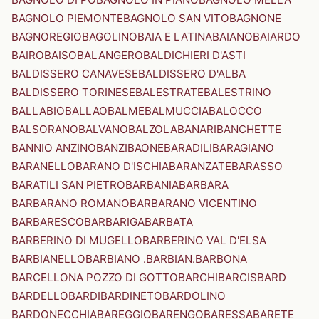
BAGNOLO PIEMONTE
BAGNOLO SAN VITO
BAGNONE
BAGNOREGIO
BAGOLINO
BAIA E LATINA
BAIANO
BAIARDO
BAIRO
BAISO
BALANGERO
BALDICHIERI D'ASTI
BALDISSERO CANAVESE
BALDISSERO D'ALBA
BALDISSERO TORINESE
BALESTRATE
BALESTRINO
BALLABIO
BALLAO
BALME
BALMUCCIA
BALOCCO
BALSORANO
BALVANO
BALZOLA
BANARI
BANCHETTE
BANNIO ANZINO
BANZI
BAONE
BARADILI
BARAGIANO
BARANELLO
BARANO D'ISCHIA
BARANZATE
BARASSO
BARATILI SAN PIETRO
BARBANIA
BARBARA
BARBARANO ROMANO
BARBARANO VICENTINO
BARBARESCO
BARBARIGA
BARBATA
BARBERINO DI MUGELLO
BARBERINO VAL D'ELSA
BARBIANELLO
BARBIANO .BARBIAN.
BARBONA
BARCELLONA POZZO DI GOTTO
BARCHI
BARCIS
BARD
BARDELLO
BARDI
BARDINETO
BARDOLINO
BARDONECCHIA
BAREGGIO
BARENGO
BARESSA
BARETE