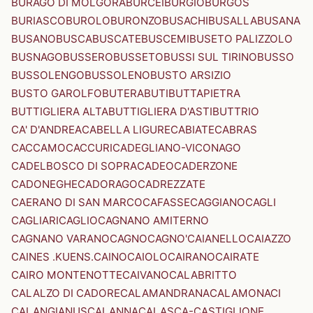
BURAGO DI MOLGORA
BURCEI
BURGIO
BURGOS
BURIASCO
BUROLO
BURONZO
BUSACHI
BUSALLA
BUSANA
BUSANO
BUSCA
BUSCATE
BUSCEMI
BUSETO PALIZZOLO
BUSNAGO
BUSSERO
BUSSETO
BUSSI SUL TIRINO
BUSSO
BUSSOLENGO
BUSSOLENO
BUSTO ARSIZIO
BUSTO GAROLFO
BUTERA
BUTI
BUTTAPIETRA
BUTTIGLIERA ALTA
BUTTIGLIERA D'ASTI
BUTTRIO
CA' D'ANDREA
CABELLA LIGURE
CABIATE
CABRAS
CACCAMO
CACCURI
CADEGLIANO-VICONAGO
CADELBOSCO DI SOPRA
CADEO
CADERZONE
CADONEGHE
CADORAGO
CADREZZATE
CAERANO DI SAN MARCO
CAFASSE
CAGGIANO
CAGLI
CAGLIARI
CAGLIO
CAGNANO AMITERNO
CAGNANO VARANO
CAGNO
CAGNO'
CAIANELLO
CAIAZZO
CAINES .KUENS.
CAINO
CAIOLO
CAIRANO
CAIRATE
CAIRO MONTENOTTE
CAIVANO
CALABRITTO
CALALZO DI CADORE
CALAMANDRANA
CALAMONACI
CALANGIANUS
CALANNA
CALASCA-CASTIGLIONE