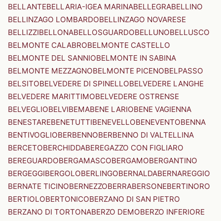
BELLANTE
BELLARIA-IGEA MARINA
BELLEGRA
BELLINO
BELLINZAGO LOMBARDO
BELLINZAGO NOVARESE
BELLIZZI
BELLONA
BELLOSGUARDO
BELLUNO
BELLUSCO
BELMONTE CALABRO
BELMONTE CASTELLO
BELMONTE DEL SANNIO
BELMONTE IN SABINA
BELMONTE MEZZAGNO
BELMONTE PICENO
BELPASSO
BELSITO
BELVEDERE DI SPINELLO
BELVEDERE LANGHE
BELVEDERE MARITTIMO
BELVEDERE OSTRENSE
BELVEGLIO
BELVI
BEMA
BENE LARIO
BENE VAGIENNA
BENESTARE
BENETUTTI
BENEVELLO
BENEVENTO
BENNA
BENTIVOGLIO
BERBENNO
BERBENNO DI VALTELLINA
BERCETO
BERCHIDDA
BEREGAZZO CON FIGLIARO
BEREGUARDO
BERGAMASCO
BERGAMO
BERGANTINO
BERGEGGI
BERGOLO
BERLINGO
BERNALDA
BERNAREGGIO
BERNATE TICINO
BERNEZZO
BERRA
BERSONE
BERTINORO
BERTIOLO
BERTONICO
BERZANO DI SAN PIETRO
BERZANO DI TORTONA
BERZO DEMO
BERZO INFERIORE