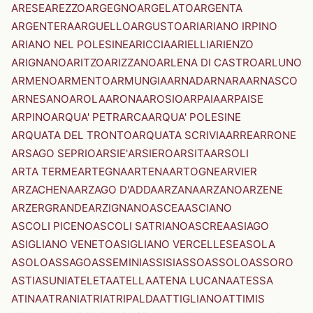
ARESE
AREZZO
ARGEGNO
ARGELATO
ARGENTA
ARGENTERA
ARGUELLO
ARGUSTO
ARI
ARIANO IRPINO
ARIANO NEL POLESINE
ARICCIA
ARIELLI
ARIENZO
ARIGNANO
ARITZO
ARIZZANO
ARLENA DI CASTRO
ARLUNO
ARMENO
ARMENTO
ARMUNGIA
ARNAD
ARNARA
ARNASCO
ARNESANO
AROLA
ARONA
AROSIO
ARPAIA
ARPAISE
ARPINO
ARQUA' PETRARCA
ARQUA' POLESINE
ARQUATA DEL TRONTO
ARQUATA SCRIVIA
ARRE
ARRONE
ARSAGO SEPRIO
ARSIE'
ARSIERO
ARSITA
ARSOLI
ARTA TERME
ARTEGNA
ARTENA
ARTOGNE
ARVIER
ARZACHENA
ARZAGO D'ADDA
ARZANA
ARZANO
ARZENE
ARZERGRANDE
ARZIGNANO
ASCEA
ASCIANO
ASCOLI PICENO
ASCOLI SATRIANO
ASCREA
ASIAGO
ASIGLIANO VENETO
ASIGLIANO VERCELLESE
ASOLA
ASOLO
ASSAGO
ASSEMINI
ASSISI
ASSO
ASSOLO
ASSORO
ASTI
ASUNI
ATELETA
ATELLA
ATENA LUCANA
ATESSA
ATINA
ATRANI
ATRI
ATRIPALDA
ATTIGLIANO
ATTIMIS