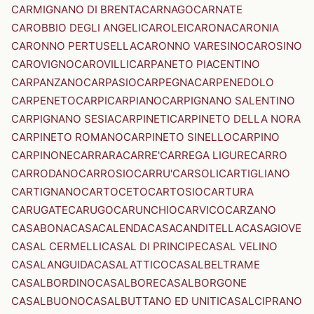
CARMIGNANO DI BRENTA
CARNAGO
CARNATE
CAROBBIO DEGLI ANGELI
CAROLEI
CARONA
CARONIA
CARONNO PERTUSELLA
CARONNO VARESINO
CAROSINO
CAROVIGNO
CAROVILLI
CARPANETO PIACENTINO
CARPANZANO
CARPASIO
CARPEGNA
CARPENEDOLO
CARPENETO
CARPI
CARPIANO
CARPIGNANO SALENTINO
CARPIGNANO SESIA
CARPINETI
CARPINETO DELLA NORA
CARPINETO ROMANO
CARPINETO SINELLO
CARPINO
CARPINONE
CARRARA
CARRE'
CARREGA LIGURE
CARRO
CARRODANO
CARROSIO
CARRU'
CARSOLI
CARTIGLIANO
CARTIGNANO
CARTOCETO
CARTOSIO
CARTURA
CARUGATE
CARUGO
CARUNCHIO
CARVICO
CARZANO
CASABONA
CASACALENDA
CASACANDITELLA
CASAGIOVE
CASAL CERMELLI
CASAL DI PRINCIPE
CASAL VELINO
CASALANGUIDA
CASALATTICO
CASALBELTRAME
CASALBORDINO
CASALBORE
CASALBORGONE
CASALBUONO
CASALBUTTANO ED UNITI
CASALCIPRANO