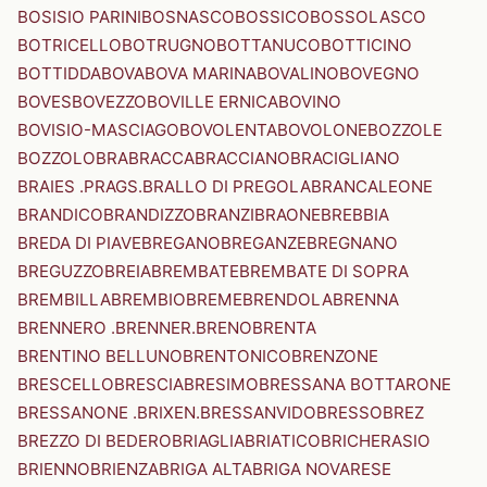
BOSISIO PARINI
BOSNASCO
BOSSICO
BOSSOLASCO
BOTRICELLO
BOTRUGNO
BOTTANUCO
BOTTICINO
BOTTIDDA
BOVA
BOVA MARINA
BOVALINO
BOVEGNO
BOVES
BOVEZZO
BOVILLE ERNICA
BOVINO
BOVISIO-MASCIAGO
BOVOLENTA
BOVOLONE
BOZZOLE
BOZZOLO
BRA
BRACCA
BRACCIANO
BRACIGLIANO
BRAIES .PRAGS.
BRALLO DI PREGOLA
BRANCALEONE
BRANDICO
BRANDIZZO
BRANZI
BRAONE
BREBBIA
BREDA DI PIAVE
BREGANO
BREGANZE
BREGNANO
BREGUZZO
BREIA
BREMBATE
BREMBATE DI SOPRA
BREMBILLA
BREMBIO
BREME
BRENDOLA
BRENNA
BRENNERO .BRENNER.
BRENO
BRENTA
BRENTINO BELLUNO
BRENTONICO
BRENZONE
BRESCELLO
BRESCIA
BRESIMO
BRESSANA BOTTARONE
BRESSANONE .BRIXEN.
BRESSANVIDO
BRESSO
BREZ
BREZZO DI BEDERO
BRIAGLIA
BRIATICO
BRICHERASIO
BRIENNO
BRIENZA
BRIGA ALTA
BRIGA NOVARESE