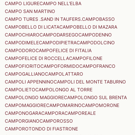
CAMPO LIGURE
CAMPO NELL'ELBA
CAMPO SAN MARTINO
CAMPO TURES .SAND IN TAUFERS.
CAMPOBASSO
CAMPOBELLO DI LICATA
CAMPOBELLO DI MAZARA
CAMPOCHIARO
CAMPODARSEGO
CAMPODENNO
CAMPODIMELE
CAMPODIPIETRA
CAMPODOLCINO
CAMPODORO
CAMPOFELICE DI FITALIA
CAMPOFELICE DI ROCCELLA
CAMPOFILONE
CAMPOFIORITO
CAMPOFORMIDO
CAMPOFRANCO
CAMPOGALLIANO
CAMPOLATTARO
CAMPOLI APPENNINO
CAMPOLI DEL MONTE TABURNO
CAMPOLIETO
CAMPOLONGO AL TORRE
CAMPOLONGO MAGGIORE
CAMPOLONGO SUL BRENTA
CAMPOMAGGIORE
CAMPOMARINO
CAMPOMORONE
CAMPONOGARA
CAMPORA
CAMPOREALE
CAMPORGIANO
CAMPOROSSO
CAMPOROTONDO DI FIASTRONE