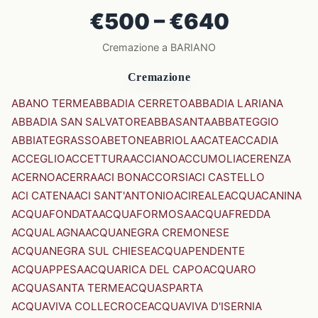
€500 – €640
Cremazione a BARIANO
Cremazione
ABANO TERME
ABBADIA CERRETO
ABBADIA LARIANA
ABBADIA SAN SALVATORE
ABBASANTA
ABBATEGGIO
ABBIATEGRASSO
ABETONE
ABRIOLA
ACATE
ACCADIA
ACCEGLIO
ACCETTURA
ACCIANO
ACCUMOLI
ACERENZA
ACERNO
ACERRA
ACI BONACCORSI
ACI CASTELLO
ACI CATENA
ACI SANT'ANTONIO
ACIREALE
ACQUACANINA
ACQUAFONDATA
ACQUAFORMOSA
ACQUAFREDDA
ACQUALAGNA
ACQUANEGRA CREMONESE
ACQUANEGRA SUL CHIESE
ACQUAPENDENTE
ACQUAPPESA
ACQUARICA DEL CAPO
ACQUARO
ACQUASANTA TERME
ACQUASPARTA
ACQUAVIVA COLLECROCE
ACQUAVIVA D'ISERNIA