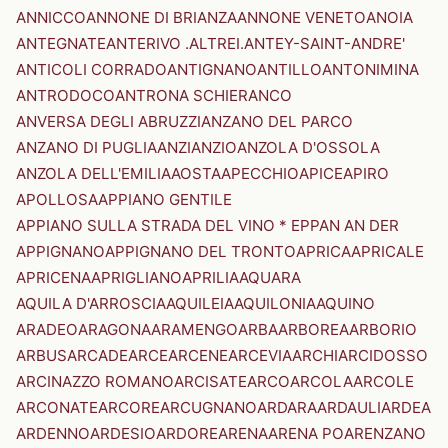
ANNICCO
ANNONE DI BRIANZA
ANNONE VENETO
ANOIA
ANTEGNATE
ANTERIVO .ALTREI.
ANTEY-SAINT-ANDRE'
ANTICOLI CORRADO
ANTIGNANO
ANTILLO
ANTONIMINA
ANTRODOCO
ANTRONA SCHIERANCO
ANVERSA DEGLI ABRUZZI
ANZANO DEL PARCO
ANZANO DI PUGLIA
ANZI
ANZIO
ANZOLA D'OSSOLA
ANZOLA DELL'EMILIA
AOSTA
APECCHIO
APICE
APIRO
APOLLOSA
APPIANO GENTILE
APPIANO SULLA STRADA DEL VINO * EPPAN AN DER
APPIGNANO
APPIGNANO DEL TRONTO
APRICA
APRICALE
APRICENA
APRIGLIANO
APRILIA
AQUARA
AQUILA D'ARROSCIA
AQUILEIA
AQUILONIA
AQUINO
ARADEO
ARAGONA
ARAMENGO
ARBA
ARBOREA
ARBORIO
ARBUS
ARCADE
ARCE
ARCENE
ARCEVIA
ARCHI
ARCIDOSSO
ARCINAZZO ROMANO
ARCISATE
ARCO
ARCOLA
ARCOLE
ARCONATE
ARCORE
ARCUGNANO
ARDARA
ARDAULI
ARDEA
ARDENNO
ARDESIO
ARDORE
ARENA
ARENA PO
ARENZANO