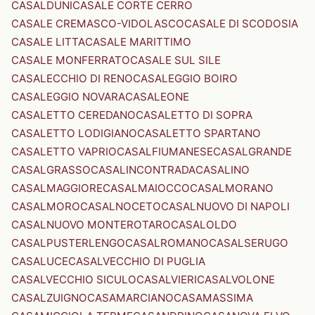
CASALDUNI
CASALE CORTE CERRO
CASALE CREMASCO-VIDOLASCO
CASALE DI SCODOSIA
CASALE LITTA
CASALE MARITTIMO
CASALE MONFERRATO
CASALE SUL SILE
CASALECCHIO DI RENO
CASALEGGIO BOIRO
CASALEGGIO NOVARA
CASALEONE
CASALETTO CEREDANO
CASALETTO DI SOPRA
CASALETTO LODIGIANO
CASALETTO SPARTANO
CASALETTO VAPRIO
CASALFIUMANESE
CASALGRANDE
CASALGRASSO
CASALINCONTRADA
CASALINO
CASALMAGGIORE
CASALMAIOCCO
CASALMORANO
CASALMORO
CASALNOCETO
CASALNUOVO DI NAPOLI
CASALNUOVO MONTEROTARO
CASALOLDO
CASALPUSTERLENGO
CASALROMANO
CASALSERUGO
CASALUCE
CASALVECCHIO DI PUGLIA
CASALVECCHIO SICULO
CASALVIERI
CASALVOLONE
CASALZUIGNO
CASAMARCIANO
CASAMASSIMA