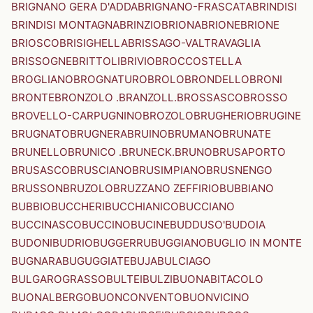
BRIGNANO GERA D'ADDA
BRIGNANO-FRASCATA
BRINDISI
BRINDISI MONTAGNA
BRINZIO
BRIONA
BRIONE
BRIONE
BRIOSCO
BRISIGHELLA
BRISSAGO-VALTRAVAGLIA
BRISSOGNE
BRITTOLI
BRIVIO
BROCCOSTELLA
BROGLIANO
BROGNATURO
BROLO
BRONDELLO
BRONI
BRONTE
BRONZOLO .BRANZOLL.
BROSSASCO
BROSSO
BROVELLO-CARPUGNINO
BROZOLO
BRUGHERIO
BRUGINE
BRUGNATO
BRUGNERA
BRUINO
BRUMANO
BRUNATE
BRUNELLO
BRUNICO .BRUNECK.
BRUNO
BRUSAPORTO
BRUSASCO
BRUSCIANO
BRUSIMPIANO
BRUSNENGO
BRUSSON
BRUZOLO
BRUZZANO ZEFFIRIO
BUBBIANO
BUBBIO
BUCCHERI
BUCCHIANICO
BUCCIANO
BUCCINASCO
BUCCINO
BUCINE
BUDDUSO'
BUDOIA
BUDONI
BUDRIO
BUGGERRU
BUGGIANO
BUGLIO IN MONTE
BUGNARA
BUGUGGIATE
BUJA
BULCIAGO
BULGAROGRASSO
BULTEI
BULZI
BUONABITACOLO
BUONALBERGO
BUONCONVENTO
BUONVICINO