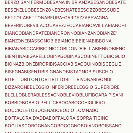
BERZO SAN FERMO
BESANA IN BRIANZA
BESANO
BESATE
BESENELLO
BESENZONE
BESNATE
BESOZZO
BESSUDE
BETTOLA
BETTONA
BEURA-CARDEZZA
BEVAGNA
BEVERINO
BEVILACQUA
BEZZECCA
BIANCAVILLA
BIANCHI
BIANCO
BIANDRATE
BIANDRONNO
BIANZANO
BIANZE'
BIANZONE
BIASSONO
BIBBIANO
BIBBIENA
BIBBONA
BIBIANA
BICCARI
BICINICCO
BIDONI'
BIELLA
BIENNO
BIENO
BIENTINA
BIGARELLO
BINAGO
BINASCO
BINETTO
BIOGLIO
BIONAZ
BIONE
BIRORI
BISACCIA
BISACQUINO
BISCEGLIE
BISEGNA
BISENTI
BISIGNANO
BISTAGNO
BISUSCHIO
BITETTO
BITONTO
BITRITTO
BITTI
BIVONA
BIVONGI
BIZZARONE
BLEGGIO INFERIORE
BLEGGIO SUPERIORE
BLELLO
BLERA
BLESSAGNO
BLEVIO
BLUFI
BOARA PISANI
BOBBIO
BOBBIO PELLICE
BOCA
BOCCHIGLIERO
BOCCIOLETO
BOCENAGO
BODIO LOMNAGO
BOFFALORA D'ADDA
BOFFALORA SOPRA TICINO
BOGLIASCO
BOGNANCO
BOGOGNO
BOIANO
BOISSANO