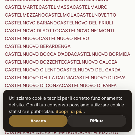
CASTELMARTE
CASTELMASSA
CASTELMAURO
CASTELMEZZANO
CASTELMOLA
CASTELNOVETTO
CASTELNOVO BARIANO
CASTELNOVO DEL FRIULI
CASTELNOVO DI SOTTO
CASTELNOVO NE' MONTI
CASTELNUOVO
CASTELNUOVO BELBO
CASTELNUOVO BERARDENGA
CASTELNUOVO BOCCA D'ADDA
CASTELNUOVO BORMIDA
CASTELNUOVO BOZZENTE
CASTELNUOVO CALCEA
CASTELNUOVO CILENTO
CASTELNUOVO DEL GARDA
CASTELNUOVO DELLA DAUNIA
CASTELNUOVO DI CEVA
CASTELNUOVO DI CONZA
CASTELNUOVO DI FARFA
CASTELNUOVO DI GARFAGNANA
Utilizziamo cookie tecnici per il corretto funzionamento
CASTELNUOVO DI PORTO
CASTELNUOVO DON BOSCO
del sito. Con il tuo consenso possiamo utilizzare cookie
CASTELNUOVO MAGRA
CASTELNUOVO NIGRA
statistici e pubblicitari.
Scopri di più
.
CASTELNUOVO PARANO
CASTELNUOVO RANGONE
Accetta
Rifiuta
CASTELNUOVO SCRIVIA
CASTELNUOVO VAL DI CECINA
CASTELPAGANO
CASTELPETROSO
CASTELPIZZUTO