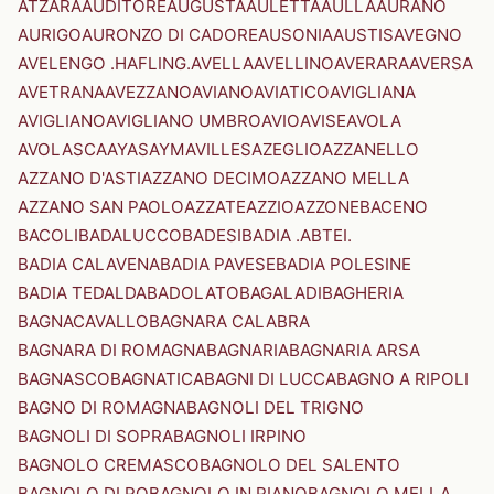
ATZARA
AUDITORE
AUGUSTA
AULETTA
AULLA
AURANO
AURIGO
AURONZO DI CADORE
AUSONIA
AUSTIS
AVEGNO
AVELENGO .HAFLING.
AVELLA
AVELLINO
AVERARA
AVERSA
AVETRANA
AVEZZANO
AVIANO
AVIATICO
AVIGLIANA
AVIGLIANO
AVIGLIANO UMBRO
AVIO
AVISE
AVOLA
AVOLASCA
AYAS
AYMAVILLES
AZEGLIO
AZZANELLO
AZZANO D'ASTI
AZZANO DECIMO
AZZANO MELLA
AZZANO SAN PAOLO
AZZATE
AZZIO
AZZONE
BACENO
BACOLI
BADALUCCO
BADESI
BADIA .ABTEI.
BADIA CALAVENA
BADIA PAVESE
BADIA POLESINE
BADIA TEDALDA
BADOLATO
BAGALADI
BAGHERIA
BAGNACAVALLO
BAGNARA CALABRA
BAGNARA DI ROMAGNA
BAGNARIA
BAGNARIA ARSA
BAGNASCO
BAGNATICA
BAGNI DI LUCCA
BAGNO A RIPOLI
BAGNO DI ROMAGNA
BAGNOLI DEL TRIGNO
BAGNOLI DI SOPRA
BAGNOLI IRPINO
BAGNOLO CREMASCO
BAGNOLO DEL SALENTO
BAGNOLO DI PO
BAGNOLO IN PIANO
BAGNOLO MELLA