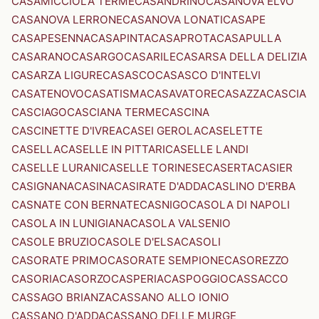
CASAMICCIOLA TERME
CASANDRINO
CASANOVA ELVO
CASANOVA LERRONE
CASANOVA LONATI
CASAPE
CASAPESENNA
CASAPINTA
CASAPROTA
CASAPULLA
CASARANO
CASARGO
CASARILE
CASARSA DELLA DELIZIA
CASARZA LIGURE
CASASCO
CASASCO D'INTELVI
CASATENOVO
CASATISMA
CASAVATORE
CASAZZA
CASCIA
CASCIAGO
CASCIANA TERME
CASCINA
CASCINETTE D'IVREA
CASEI GEROLA
CASELETTE
CASELLA
CASELLE IN PITTARI
CASELLE LANDI
CASELLE LURANI
CASELLE TORINESE
CASERTA
CASIER
CASIGNANA
CASINA
CASIRATE D'ADDA
CASLINO D'ERBA
CASNATE CON BERNATE
CASNIGO
CASOLA DI NAPOLI
CASOLA IN LUNIGIANA
CASOLA VALSENIO
CASOLE BRUZIO
CASOLE D'ELSA
CASOLI
CASORATE PRIMO
CASORATE SEMPIONE
CASOREZZO
CASORIA
CASORZO
CASPERIA
CASPOGGIO
CASSACCO
CASSAGO BRIANZA
CASSANO ALLO IONIO
CASSANO D'ADDA
CASSANO DELLE MURGE