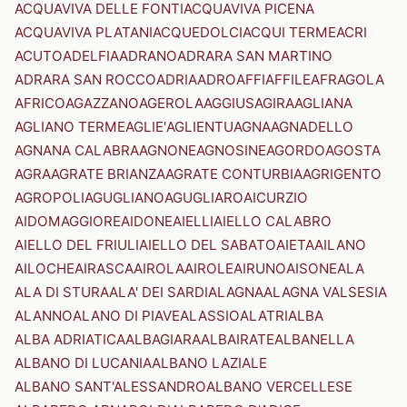
ACQUAVIVA DELLE FONTI
ACQUAVIVA PICENA
ACQUAVIVA PLATANI
ACQUEDOLCI
ACQUI TERME
ACRI
ACUTO
ADELFIA
ADRANO
ADRARA SAN MARTINO
ADRARA SAN ROCCO
ADRIA
ADRO
AFFI
AFFILE
AFRAGOLA
AFRICO
AGAZZANO
AGEROLA
AGGIUS
AGIRA
AGLIANA
AGLIANO TERME
AGLIE'
AGLIENTU
AGNA
AGNADELLO
AGNANA CALABRA
AGNONE
AGNOSINE
AGORDO
AGOSTA
AGRA
AGRATE BRIANZA
AGRATE CONTURBIA
AGRIGENTO
AGROPOLI
AGUGLIANO
AGUGLIARO
AICURZIO
AIDOMAGGIORE
AIDONE
AIELLI
AIELLO CALABRO
AIELLO DEL FRIULI
AIELLO DEL SABATO
AIETA
AILANO
AILOCHE
AIRASCA
AIROLA
AIROLE
AIRUNO
AISONE
ALA
ALA DI STURA
ALA' DEI SARDI
ALAGNA
ALAGNA VALSESIA
ALANNO
ALANO DI PIAVE
ALASSIO
ALATRI
ALBA
ALBA ADRIATICA
ALBAGIARA
ALBAIRATE
ALBANELLA
ALBANO DI LUCANIA
ALBANO LAZIALE
ALBANO SANT'ALESSANDRO
ALBANO VERCELLESE