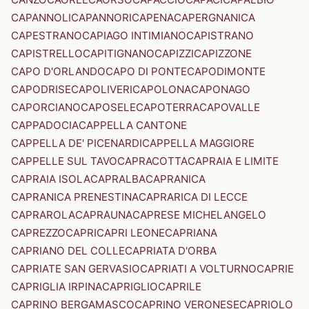
CAPANNOLI
CAPANNORI
CAPENA
CAPERGNANICA
CAPESTRANO
CAPIAGO INTIMIANO
CAPISTRANO
CAPISTRELLO
CAPITIGNANO
CAPIZZI
CAPIZZONE
CAPO D'ORLANDO
CAPO DI PONTE
CAPODIMONTE
CAPODRISE
CAPOLIVERI
CAPOLONA
CAPONAGO
CAPORCIANO
CAPOSELE
CAPOTERRA
CAPOVALLE
CAPPADOCIA
CAPPELLA CANTONE
CAPPELLA DE' PICENARDI
CAPPELLA MAGGIORE
CAPPELLE SUL TAVO
CAPRACOTTA
CAPRAIA E LIMITE
CAPRAIA ISOLA
CAPRALBA
CAPRANICA
CAPRANICA PRENESTINA
CAPRARICA DI LECCE
CAPRAROLA
CAPRAUNA
CAPRESE MICHELANGELO
CAPREZZO
CAPRI
CAPRI LEONE
CAPRIANA
CAPRIANO DEL COLLE
CAPRIATA D'ORBA
CAPRIATE SAN GERVASIO
CAPRIATI A VOLTURNO
CAPRIE
CAPRIGLIA IRPINA
CAPRIGLIO
CAPRILE
CAPRINO BERGAMASCO
CAPRINO VERONESE
CAPRIOLO