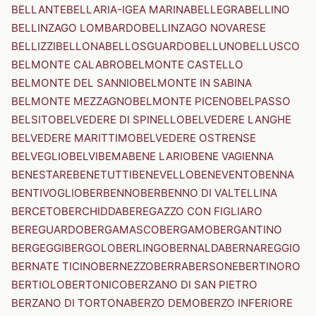
BELLANTE
BELLARIA-IGEA MARINA
BELLEGRA
BELLINO
BELLINZAGO LOMBARDO
BELLINZAGO NOVARESE
BELLIZZI
BELLONA
BELLOSGUARDO
BELLUNO
BELLUSCO
BELMONTE CALABRO
BELMONTE CASTELLO
BELMONTE DEL SANNIO
BELMONTE IN SABINA
BELMONTE MEZZAGNO
BELMONTE PICENO
BELPASSO
BELSITO
BELVEDERE DI SPINELLO
BELVEDERE LANGHE
BELVEDERE MARITTIMO
BELVEDERE OSTRENSE
BELVEGLIO
BELVI
BEMA
BENE LARIO
BENE VAGIENNA
BENESTARE
BENETUTTI
BENEVELLO
BENEVENTO
BENNA
BENTIVOGLIO
BERBENNO
BERBENNO DI VALTELLINA
BERCETO
BERCHIDDA
BEREGAZZO CON FIGLIARO
BEREGUARDO
BERGAMASCO
BERGAMO
BERGANTINO
BERGEGGI
BERGOLO
BERLINGO
BERNALDA
BERNAREGGIO
BERNATE TICINO
BERNEZZO
BERRA
BERSONE
BERTINORO
BERTIOLO
BERTONICO
BERZANO DI SAN PIETRO
BERZANO DI TORTONA
BERZO DEMO
BERZO INFERIORE