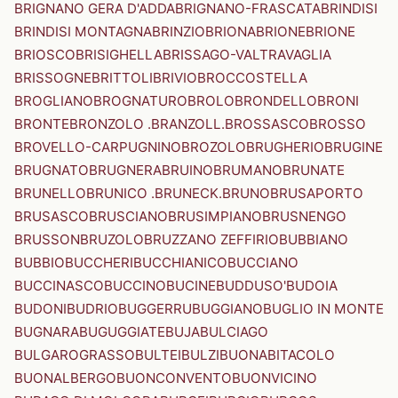
BRIGNANO GERA D'ADDA
BRIGNANO-FRASCATA
BRINDISI
BRINDISI MONTAGNA
BRINZIO
BRIONA
BRIONE
BRIONE
BRIOSCO
BRISIGHELLA
BRISSAGO-VALTRAVAGLIA
BRISSOGNE
BRITTOLI
BRIVIO
BROCCOSTELLA
BROGLIANO
BROGNATURO
BROLO
BRONDELLO
BRONI
BRONTE
BRONZOLO .BRANZOLL.
BROSSASCO
BROSSO
BROVELLO-CARPUGNINO
BROZOLO
BRUGHERIO
BRUGINE
BRUGNATO
BRUGNERA
BRUINO
BRUMANO
BRUNATE
BRUNELLO
BRUNICO .BRUNECK.
BRUNO
BRUSAPORTO
BRUSASCO
BRUSCIANO
BRUSIMPIANO
BRUSNENGO
BRUSSON
BRUZOLO
BRUZZANO ZEFFIRIO
BUBBIANO
BUBBIO
BUCCHERI
BUCCHIANICO
BUCCIANO
BUCCINASCO
BUCCINO
BUCINE
BUDDUSO'
BUDOIA
BUDONI
BUDRIO
BUGGERRU
BUGGIANO
BUGLIO IN MONTE
BUGNARA
BUGUGGIATE
BUJA
BULCIAGO
BULGAROGRASSO
BULTEI
BULZI
BUONABITACOLO
BUONALBERGO
BUONCONVENTO
BUONVICINO