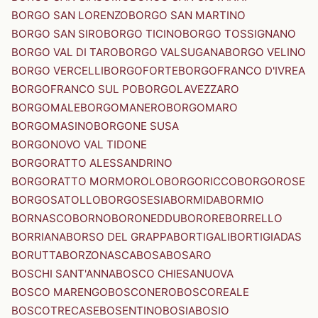
BORGO SAN LORENZO
BORGO SAN MARTINO
BORGO SAN SIRO
BORGO TICINO
BORGO TOSSIGNANO
BORGO VAL DI TARO
BORGO VALSUGANA
BORGO VELINO
BORGO VERCELLI
BORGOFORTE
BORGOFRANCO D'IVREA
BORGOFRANCO SUL PO
BORGOLAVEZZARO
BORGOMALE
BORGOMANERO
BORGOMARO
BORGOMASINO
BORGONE SUSA
BORGONOVO VAL TIDONE
BORGORATTO ALESSANDRINO
BORGORATTO MORMOROLO
BORGORICCO
BORGOROSE
BORGOSATOLLO
BORGOSESIA
BORMIDA
BORMIO
BORNASCO
BORNO
BORONEDDU
BORORE
BORRELLO
BORRIANA
BORSO DEL GRAPPA
BORTIGALI
BORTIGIADAS
BORUTTA
BORZONASCA
BOSA
BOSARO
BOSCHI SANT'ANNA
BOSCO CHIESANUOVA
BOSCO MARENGO
BOSCONERO
BOSCOREALE
BOSCOTRECASE
BOSENTINO
BOSIA
BOSIO