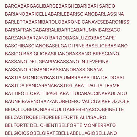
BARGA
BARGAGLI
BARGE
BARGHE
BARI
BARI SARDO
BARIANO
BARICELLA
BARILE
BARISCIANO
BARLASSINA
BARLETTA
BARNI
BAROLO
BARONE CANAVESE
BARONISSI
BARRAFRANCA
BARRALI
BARREA
BARUMINI
BARZAGO
BARZANA
BARZANO'
BARZIO
BASALUZZO
BASCAPE'
BASCHI
BASCIANO
BASELGA DI PINE'
BASELICE
BASIANO
BASICO'
BASIGLIO
BASILIANO
BASSANO BRESCIANO
BASSANO DEL GRAPPA
BASSANO IN TEVERINA
BASSANO ROMANO
BASSIANO
BASSIGNANA
BASTIA MONDOVI'
BASTIA UMBRA
BASTIDA DE' DOSSI
BASTIDA PANCARANA
BASTIGLIA
BATTAGLIA TERME
BATTIFOLLO
BATTIPAGLIA
BATTUDA
BAUCINA
BAULADU
BAUNEI
BAVENO
BAZZANO
BEDERO VALCUVIA
BEDIZZOLE
BEDOLLO
BEDONIA
BEDULITA
BEE
BEINASCO
BEINETTE
BELCASTRO
BELFIORE
BELFORTE ALL'ISAURO
BELFORTE DEL CHIENTI
BELFORTE MONFERRATO
BELGIOIOSO
BELGIRATE
BELLA
BELLAGIO
BELLANO