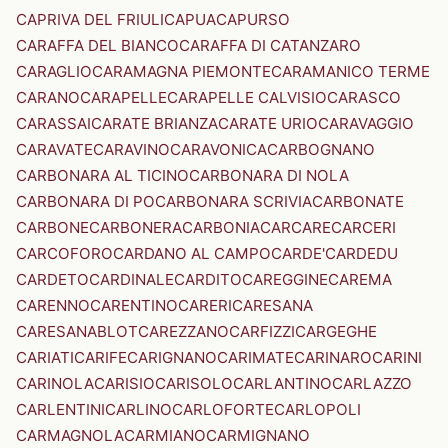
CAPRIVA DEL FRIULI
CAPUA
CAPURSO
CARAFFA DEL BIANCO
CARAFFA DI CATANZARO
CARAGLIO
CARAMAGNA PIEMONTE
CARAMANICO TERME
CARANO
CARAPELLE
CARAPELLE CALVISIO
CARASCO
CARASSAI
CARATE BRIANZA
CARATE URIO
CARAVAGGIO
CARAVATE
CARAVINO
CARAVONICA
CARBOGNANO
CARBONARA AL TICINO
CARBONARA DI NOLA
CARBONARA DI PO
CARBONARA SCRIVIA
CARBONATE
CARBONE
CARBONERA
CARBONIA
CARCARE
CARCERI
CARCOFORO
CARDANO AL CAMPO
CARDE'
CARDEDU
CARDETO
CARDINALE
CARDITO
CAREGGINE
CAREMA
CARENNO
CARENTINO
CARERI
CARESANA
CARESANABLOT
CAREZZANO
CARFIZZI
CARGEGHE
CARIATI
CARIFE
CARIGNANO
CARIMATE
CARINARO
CARINI
CARINOLA
CARISIO
CARISOLO
CARLANTINO
CARLAZZO
CARLENTINI
CARLINO
CARLOFORTE
CARLOPOLI
CARMAGNOLA
CARMIANO
CARMIGNANO