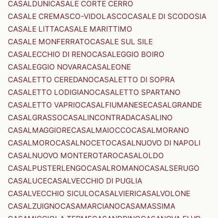
CASALDUNI
CASALE CORTE CERRO
CASALE CREMASCO-VIDOLASCO
CASALE DI SCODOSIA
CASALE LITTA
CASALE MARITTIMO
CASALE MONFERRATO
CASALE SUL SILE
CASALECCHIO DI RENO
CASALEGGIO BOIRO
CASALEGGIO NOVARA
CASALEONE
CASALETTO CEREDANO
CASALETTO DI SOPRA
CASALETTO LODIGIANO
CASALETTO SPARTANO
CASALETTO VAPRIO
CASALFIUMANESE
CASALGRANDE
CASALGRASSO
CASALINCONTRADA
CASALINO
CASALMAGGIORE
CASALMAIOCCO
CASALMORANO
CASALMORO
CASALNOCETO
CASALNUOVO DI NAPOLI
CASALNUOVO MONTEROTARO
CASALOLDO
CASALPUSTERLENGO
CASALROMANO
CASALSERUGO
CASALUCE
CASALVECCHIO DI PUGLIA
CASALVECCHIO SICULO
CASALVIERI
CASALVOLONE
CASALZUIGNO
CASAMARCIANO
CASAMASSIMA