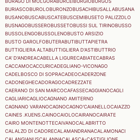
BURAGO DI MOLGORA
BURCEI
BURGIO
BURGOS
BURIASCO
BUROLO
BURONZO
BUSACHI
BUSALLA
BUSANA
BUSANO
BUSCA
BUSCATE
BUSCEMI
BUSETO PALIZZOLO
BUSNAGO
BUSSERO
BUSSETO
BUSSI SUL TIRINO
BUSSO
BUSSOLENGO
BUSSOLENO
BUSTO ARSIZIO
BUSTO GAROLFO
BUTERA
BUTI
BUTTAPIETRA
BUTTIGLIERA ALTA
BUTTIGLIERA D'ASTI
BUTTRIO
CA' D'ANDREA
CABELLA LIGURE
CABIATE
CABRAS
CACCAMO
CACCURI
CADEGLIANO-VICONAGO
CADELBOSCO DI SOPRA
CADEO
CADERZONE
CADONEGHE
CADORAGO
CADREZZATE
CAERANO DI SAN MARCO
CAFASSE
CAGGIANO
CAGLI
CAGLIARI
CAGLIO
CAGNANO AMITERNO
CAGNANO VARANO
CAGNO
CAGNO'
CAIANELLO
CAIAZZO
CAINES .KUENS.
CAINO
CAIOLO
CAIRANO
CAIRATE
CAIRO MONTENOTTE
CAIVANO
CALABRITTO
CALALZO DI CADORE
CALAMANDRANA
CALAMONACI
CALANGIANUS
CALANNA
CALASCA-CASTIGLIONE