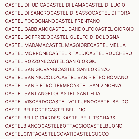
CASTEL DI IUDICA
CASTEL DI LAMA
CASTEL DI LUCIO
CASTEL DI SANGRO
CASTEL DI SASSO
CASTEL DI TORA
CASTEL FOCOGNANO
CASTEL FRENTANO
CASTEL GABBIANO
CASTEL GANDOLFO
CASTEL GIORGIO
CASTEL GOFFREDO
CASTEL GUELFO DI BOLOGNA
CASTEL MADAMA
CASTEL MAGGIORE
CASTEL MELLA
CASTEL MORRONE
CASTEL RITALDI
CASTEL ROCCHERO
CASTEL ROZZONE
CASTEL SAN GIORGIO
CASTEL SAN GIOVANNI
CASTEL SAN LORENZO
CASTEL SAN NICCOLO'
CASTEL SAN PIETRO ROMANO
CASTEL SAN PIETRO TERME
CASTEL SAN VINCENZO
CASTEL SANT'ANGELO
CASTEL SANT'ELIA
CASTEL VISCARDO
CASTEL VOLTURNO
CASTELBALDO
CASTELBELFORTE
CASTELBELLINO
CASTELBELLO CIARDES .KASTELBELL TSCHARS.
CASTELBIANCO
CASTELBOTTACCIO
CASTELBUONO
CASTELCIVITA
CASTELCOVATI
CASTELCUCCO