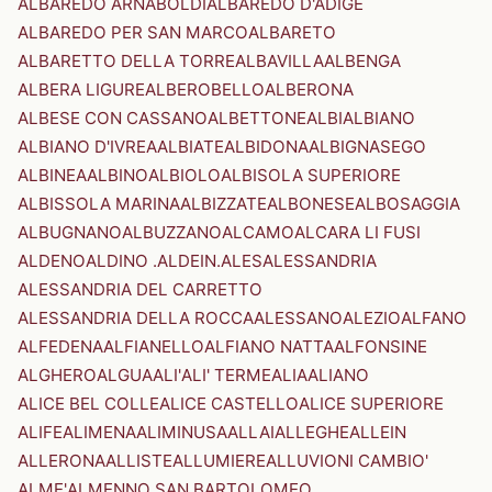
ALBAREDO ARNABOLDI
ALBAREDO D'ADIGE
ALBAREDO PER SAN MARCO
ALBARETO
ALBARETTO DELLA TORRE
ALBAVILLA
ALBENGA
ALBERA LIGURE
ALBEROBELLO
ALBERONA
ALBESE CON CASSANO
ALBETTONE
ALBI
ALBIANO
ALBIANO D'IVREA
ALBIATE
ALBIDONA
ALBIGNASEGO
ALBINEA
ALBINO
ALBIOLO
ALBISOLA SUPERIORE
ALBISSOLA MARINA
ALBIZZATE
ALBONESE
ALBOSAGGIA
ALBUGNANO
ALBUZZANO
ALCAMO
ALCARA LI FUSI
ALDENO
ALDINO .ALDEIN.
ALES
ALESSANDRIA
ALESSANDRIA DEL CARRETTO
ALESSANDRIA DELLA ROCCA
ALESSANO
ALEZIO
ALFANO
ALFEDENA
ALFIANELLO
ALFIANO NATTA
ALFONSINE
ALGHERO
ALGUA
ALI'
ALI' TERME
ALIA
ALIANO
ALICE BEL COLLE
ALICE CASTELLO
ALICE SUPERIORE
ALIFE
ALIMENA
ALIMINUSA
ALLAI
ALLEGHE
ALLEIN
ALLERONA
ALLISTE
ALLUMIERE
ALLUVIONI CAMBIO'
ALME'
ALMENNO SAN BARTOLOMEO