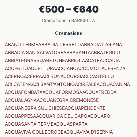
€500 – €640
Cremazione a BARICELLA
Cremazione
ABANO TERME
ABBADIA CERRETO
ABBADIA LARIANA
ABBADIA SAN SALVATORE
ABBASANTA
ABBATEGGIO
ABBIATEGRASSO
ABETONE
ABRIOLA
ACATE
ACCADIA
ACCEGLIO
ACCETTURA
ACCIANO
ACCUMOLI
ACERENZA
ACERNO
ACERRA
ACI BONACCORSI
ACI CASTELLO
ACI CATENA
ACI SANT'ANTONIO
ACIREALE
ACQUACANINA
ACQUAFONDATA
ACQUAFORMOSA
ACQUAFREDDA
ACQUALAGNA
ACQUANEGRA CREMONESE
ACQUANEGRA SUL CHIESE
ACQUAPENDENTE
ACQUAPPESA
ACQUARICA DEL CAPO
ACQUARO
ACQUASANTA TERME
ACQUASPARTA
ACQUAVIVA COLLECROCE
ACQUAVIVA D'ISERNIA