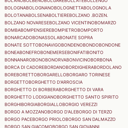
BOLANO
BOLBENO
BOLGARE
BOLLATE
BOLLENGO
BOLOGNA
BOLOGNANO
BOLOGNETTA
BOLOGNOLA
BOLOTANA
BOLSENA
BOLTIERE
BOLZANO .BOZEN.
BOLZANO NOVARESE
BOLZANO VICENTINO
BOMARZO
BOMBA
BOMPENSIERE
BOMPIETRO
BOMPORTO
BONARCADO
BONASSOLA
BONATE SOPRA
BONATE SOTTO
BONAVIGO
BONDENO
BONDO
BONDONE
BONEA
BONEFRO
BONEMERSE
BONIFATI
BONITO
BONNANARO
BONO
BONORVA
BONVICINO
BORBONA
BORCA DI CADORE
BORDANO
BORDIGHERA
BORDOLANO
BORE
BORETTO
BORGARELLO
BORGARO TORINESE
BORGETTO
BORGHETTO D'ARROSCIA
BORGHETTO DI BORBERA
BORGHETTO DI VARA
BORGHETTO LODIGIANO
BORGHETTO SANTO SPIRITO
BORGHI
BORGIA
BORGIALLO
BORGIO VEREZZI
BORGO A MOZZANO
BORGO D'ALE
BORGO DI TERZO
BORGO PACE
BORGO PRIOLO
BORGO SAN DALMAZZO
BORGO SAN GIACOMO
BORGO SAN GIOVANNI