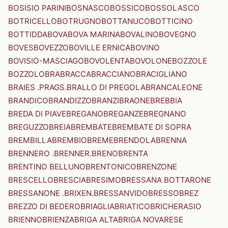
BOSISIO PARINI
BOSNASCO
BOSSICO
BOSSOLASCO
BOTRICELLO
BOTRUGNO
BOTTANUCO
BOTTICINO
BOTTIDDA
BOVA
BOVA MARINA
BOVALINO
BOVEGNO
BOVES
BOVEZZO
BOVILLE ERNICA
BOVINO
BOVISIO-MASCIAGO
BOVOLENTA
BOVOLONE
BOZZOLE
BOZZOLO
BRA
BRACCA
BRACCIANO
BRACIGLIANO
BRAIES .PRAGS.
BRALLO DI PREGOLA
BRANCALEONE
BRANDICO
BRANDIZZO
BRANZI
BRAONE
BREBBIA
BREDA DI PIAVE
BREGANO
BREGANZE
BREGNANO
BREGUZZO
BREIA
BREMBATE
BREMBATE DI SOPRA
BREMBILLA
BREMBIO
BREME
BRENDOLA
BRENNA
BRENNERO .BRENNER.
BRENO
BRENTA
BRENTINO BELLUNO
BRENTONICO
BRENZONE
BRESCELLO
BRESCIA
BRESIMO
BRESSANA BOTTARONE
BRESSANONE .BRIXEN.
BRESSANVIDO
BRESSO
BREZ
BREZZO DI BEDERO
BRIAGLIA
BRIATICO
BRICHERASIO
BRIENNO
BRIENZA
BRIGA ALTA
BRIGA NOVARESE