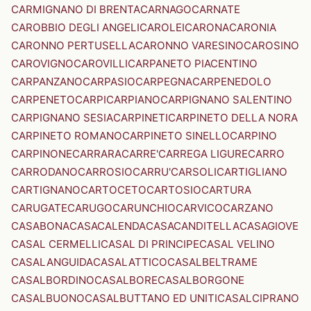
CARMIGNANO DI BRENTA
CARNAGO
CARNATE
CAROBBIO DEGLI ANGELI
CAROLEI
CARONA
CARONIA
CARONNO PERTUSELLA
CARONNO VARESINO
CAROSINO
CAROVIGNO
CAROVILLI
CARPANETO PIACENTINO
CARPANZANO
CARPASIO
CARPEGNA
CARPENEDOLO
CARPENETO
CARPI
CARPIANO
CARPIGNANO SALENTINO
CARPIGNANO SESIA
CARPINETI
CARPINETO DELLA NORA
CARPINETO ROMANO
CARPINETO SINELLO
CARPINO
CARPINONE
CARRARA
CARRE'
CARREGA LIGURE
CARRO
CARRODANO
CARROSIO
CARRU'
CARSOLI
CARTIGLIANO
CARTIGNANO
CARTOCETO
CARTOSIO
CARTURA
CARUGATE
CARUGO
CARUNCHIO
CARVICO
CARZANO
CASABONA
CASACALENDA
CASACANDITELLA
CASAGIOVE
CASAL CERMELLI
CASAL DI PRINCIPE
CASAL VELINO
CASALANGUIDA
CASALATTICO
CASALBELTRAME
CASALBORDINO
CASALBORE
CASALBORGONE
CASALBUONO
CASALBUTTANO ED UNITI
CASALCIPRANO