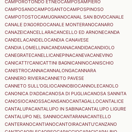
CAMPOROTONDO ETNEO
CAMPOSAMPIERO
CAMPOSANO
CAMPOSANTO
CAMPOSPINOSO
CAMPOTOSTO
CAMUGNANO
CANAL SAN BOVO
CANALE
CANALE D'AGORDO
CANALE MONTERANO
CANARO
CANAZEI
CANCELLARA
CANCELLO ED ARNONE
CANDA
CANDELA
CANDELO
CANDIA CANAVESE
CANDIA LOMELLINA
CANDIANA
CANDIDA
CANDIOLO
CANEGRATE
CANELLI
CANEPINA
CANEVA
CANEVINO
CANICATTI'
CANICATTINI BAGNI
CANINO
CANISCHIO
CANISTRO
CANNA
CANNALONGA
CANNARA
CANNERO RIVIERA
CANNETO PAVESE
CANNETO SULL'OGLIO
CANNOBIO
CANNOLE
CANOLO
CANONICA D'ADDA
CANOSA DI PUGLIA
CANOSA SANNITA
CANOSIO
CANOSSA
CANSANO
CANTAGALLO
CANTALICE
CANTALUPA
CANTALUPO IN SABINA
CANTALUPO LIGURE
CANTALUPO NEL SANNIO
CANTARANA
CANTELLO
CANTERANO
CANTIANO
CANTOIRA
CANTU'
CANZANO
CANZO
CAORLE
CAORSO
CAPACCIO
CAPACI
CAPALBIO