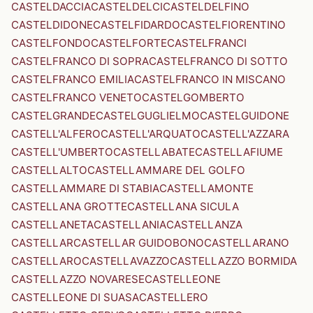
CASTELDACCIA
CASTELDELCI
CASTELDELFINO
CASTELDIDONE
CASTELFIDARDO
CASTELFIORENTINO
CASTELFONDO
CASTELFORTE
CASTELFRANCI
CASTELFRANCO DI SOPRA
CASTELFRANCO DI SOTTO
CASTELFRANCO EMILIA
CASTELFRANCO IN MISCANO
CASTELFRANCO VENETO
CASTELGOMBERTO
CASTELGRANDE
CASTELGUGLIELMO
CASTELGUIDONE
CASTELL'ALFERO
CASTELL'ARQUATO
CASTELL'AZZARA
CASTELL'UMBERTO
CASTELLABATE
CASTELLAFIUME
CASTELLALTO
CASTELLAMMARE DEL GOLFO
CASTELLAMMARE DI STABIA
CASTELLAMONTE
CASTELLANA GROTTE
CASTELLANA SICULA
CASTELLANETA
CASTELLANIA
CASTELLANZA
CASTELLAR
CASTELLAR GUIDOBONO
CASTELLARANO
CASTELLARO
CASTELLAVAZZO
CASTELLAZZO BORMIDA
CASTELLAZZO NOVARESE
CASTELLEONE
CASTELLEONE DI SUASA
CASTELLERO