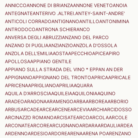
ANNICCO
ANNONE DI BRIANZA
ANNONE VENETO
ANOIA
ANTEGNATE
ANTERIVO .ALTREI.
ANTEY-SAINT-ANDRE'
ANTICOLI CORRADO
ANTIGNANO
ANTILLO
ANTONIMINA
ANTRODOCO
ANTRONA SCHIERANCO
ANVERSA DEGLI ABRUZZI
ANZANO DEL PARCO
ANZANO DI PUGLIA
ANZI
ANZIO
ANZOLA D'OSSOLA
ANZOLA DELL'EMILIA
AOSTA
APECCHIO
APICE
APIRO
APOLLOSA
APPIANO GENTILE
APPIANO SULLA STRADA DEL VINO * EPPAN AN DER
APPIGNANO
APPIGNANO DEL TRONTO
APRICA
APRICALE
APRICENA
APRIGLIANO
APRILIA
AQUARA
AQUILA D'ARROSCIA
AQUILEIA
AQUILONIA
AQUINO
ARADEO
ARAGONA
ARAMENGO
ARBA
ARBOREA
ARBORIO
ARBUS
ARCADE
ARCE
ARCENE
ARCEVIA
ARCHI
ARCIDOSSO
ARCINAZZO ROMANO
ARCISATE
ARCO
ARCOLA
ARCOLE
ARCONATE
ARCORE
ARCUGNANO
ARDARA
ARDAULI
ARDEA
ARDENNO
ARDESIO
ARDORE
ARENA
ARENA PO
ARENZANO