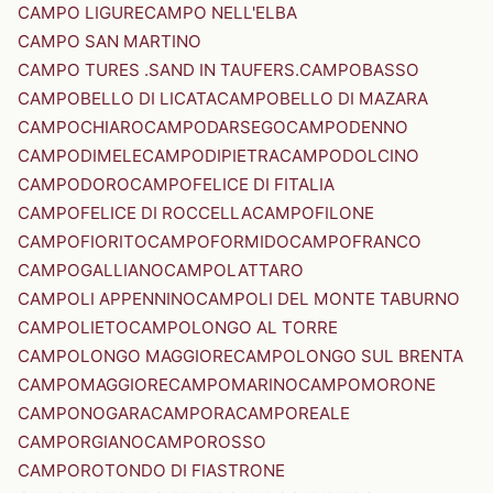
CAMPO LIGURE
CAMPO NELL'ELBA
CAMPO SAN MARTINO
CAMPO TURES .SAND IN TAUFERS.
CAMPOBASSO
CAMPOBELLO DI LICATA
CAMPOBELLO DI MAZARA
CAMPOCHIARO
CAMPODARSEGO
CAMPODENNO
CAMPODIMELE
CAMPODIPIETRA
CAMPODOLCINO
CAMPODORO
CAMPOFELICE DI FITALIA
CAMPOFELICE DI ROCCELLA
CAMPOFILONE
CAMPOFIORITO
CAMPOFORMIDO
CAMPOFRANCO
CAMPOGALLIANO
CAMPOLATTARO
CAMPOLI APPENNINO
CAMPOLI DEL MONTE TABURNO
CAMPOLIETO
CAMPOLONGO AL TORRE
CAMPOLONGO MAGGIORE
CAMPOLONGO SUL BRENTA
CAMPOMAGGIORE
CAMPOMARINO
CAMPOMORONE
CAMPONOGARA
CAMPORA
CAMPOREALE
CAMPORGIANO
CAMPOROSSO
CAMPOROTONDO DI FIASTRONE