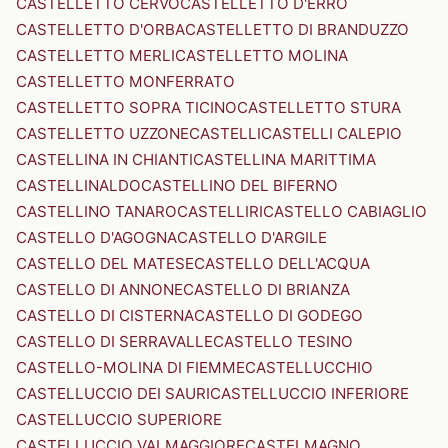
CASTELLETTO CERVO
CASTELLETTO D'ERRO
CASTELLETTO D'ORBA
CASTELLETTO DI BRANDUZZO
CASTELLETTO MERLI
CASTELLETTO MOLINA
CASTELLETTO MONFERRATO
CASTELLETTO SOPRA TICINO
CASTELLETTO STURA
CASTELLETTO UZZONE
CASTELLI
CASTELLI CALEPIO
CASTELLINA IN CHIANTI
CASTELLINA MARITTIMA
CASTELLINALDO
CASTELLINO DEL BIFERNO
CASTELLINO TANARO
CASTELLIRI
CASTELLO CABIAGLIO
CASTELLO D'AGOGNA
CASTELLO D'ARGILE
CASTELLO DEL MATESE
CASTELLO DELL'ACQUA
CASTELLO DI ANNONE
CASTELLO DI BRIANZA
CASTELLO DI CISTERNA
CASTELLO DI GODEGO
CASTELLO DI SERRAVALLE
CASTELLO TESINO
CASTELLO-MOLINA DI FIEMME
CASTELLUCCHIO
CASTELLUCCIO DEI SAURI
CASTELLUCCIO INFERIORE
CASTELLUCCIO SUPERIORE
CASTELLUCCIO VALMAGGIORE
CASTELMAGNO