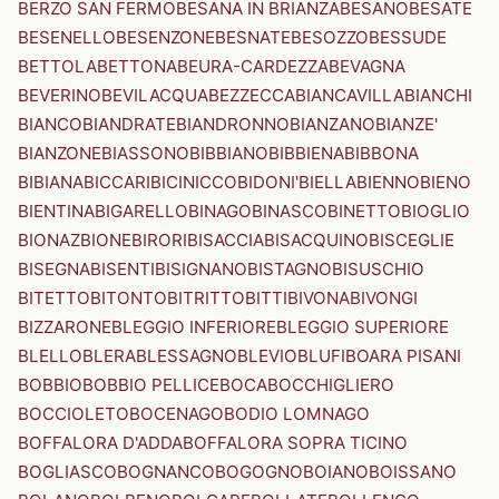
BERZO SAN FERMO
BESANA IN BRIANZA
BESANO
BESATE
BESENELLO
BESENZONE
BESNATE
BESOZZO
BESSUDE
BETTOLA
BETTONA
BEURA-CARDEZZA
BEVAGNA
BEVERINO
BEVILACQUA
BEZZECCA
BIANCAVILLA
BIANCHI
BIANCO
BIANDRATE
BIANDRONNO
BIANZANO
BIANZE'
BIANZONE
BIASSONO
BIBBIANO
BIBBIENA
BIBBONA
BIBIANA
BICCARI
BICINICCO
BIDONI'
BIELLA
BIENNO
BIENO
BIENTINA
BIGARELLO
BINAGO
BINASCO
BINETTO
BIOGLIO
BIONAZ
BIONE
BIRORI
BISACCIA
BISACQUINO
BISCEGLIE
BISEGNA
BISENTI
BISIGNANO
BISTAGNO
BISUSCHIO
BITETTO
BITONTO
BITRITTO
BITTI
BIVONA
BIVONGI
BIZZARONE
BLEGGIO INFERIORE
BLEGGIO SUPERIORE
BLELLO
BLERA
BLESSAGNO
BLEVIO
BLUFI
BOARA PISANI
BOBBIO
BOBBIO PELLICE
BOCA
BOCCHIGLIERO
BOCCIOLETO
BOCENAGO
BODIO LOMNAGO
BOFFALORA D'ADDA
BOFFALORA SOPRA TICINO
BOGLIASCO
BOGNANCO
BOGOGNO
BOIANO
BOISSANO