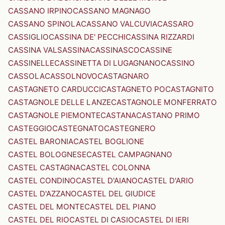
CASSANO IRPINO
CASSANO MAGNAGO
CASSANO SPINOLA
CASSANO VALCUVIA
CASSARO
CASSIGLIO
CASSINA DE' PECCHI
CASSINA RIZZARDI
CASSINA VALSASSINA
CASSINASCO
CASSINE
CASSINELLE
CASSINETTA DI LUGAGNANO
CASSINO
CASSOLA
CASSOLNOVO
CASTAGNARO
CASTAGNETO CARDUCCI
CASTAGNETO PO
CASTAGNITO
CASTAGNOLE DELLE LANZE
CASTAGNOLE MONFERRATO
CASTAGNOLE PIEMONTE
CASTANA
CASTANO PRIMO
CASTEGGIO
CASTEGNATO
CASTEGNERO
CASTEL BARONIA
CASTEL BOGLIONE
CASTEL BOLOGNESE
CASTEL CAMPAGNANO
CASTEL CASTAGNA
CASTEL COLONNA
CASTEL CONDINO
CASTEL D'AIANO
CASTEL D'ARIO
CASTEL D'AZZANO
CASTEL DEL GIUDICE
CASTEL DEL MONTE
CASTEL DEL PIANO
CASTEL DEL RIO
CASTEL DI CASIO
CASTEL DI IERI