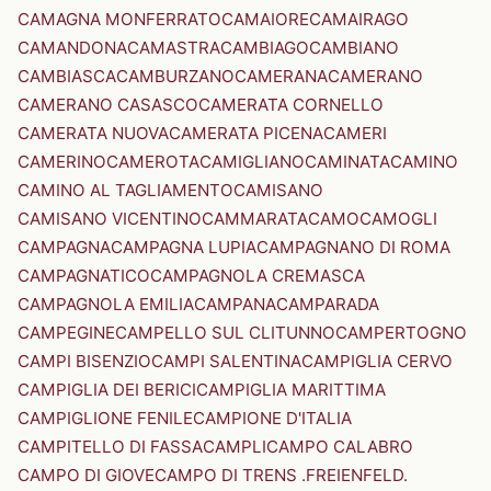
CAMAGNA MONFERRATO
CAMAIORE
CAMAIRAGO
CAMANDONA
CAMASTRA
CAMBIAGO
CAMBIANO
CAMBIASCA
CAMBURZANO
CAMERANA
CAMERANO
CAMERANO CASASCO
CAMERATA CORNELLO
CAMERATA NUOVA
CAMERATA PICENA
CAMERI
CAMERINO
CAMEROTA
CAMIGLIANO
CAMINATA
CAMINO
CAMINO AL TAGLIAMENTO
CAMISANO
CAMISANO VICENTINO
CAMMARATA
CAMO
CAMOGLI
CAMPAGNA
CAMPAGNA LUPIA
CAMPAGNANO DI ROMA
CAMPAGNATICO
CAMPAGNOLA CREMASCA
CAMPAGNOLA EMILIA
CAMPANA
CAMPARADA
CAMPEGINE
CAMPELLO SUL CLITUNNO
CAMPERTOGNO
CAMPI BISENZIO
CAMPI SALENTINA
CAMPIGLIA CERVO
CAMPIGLIA DEI BERICI
CAMPIGLIA MARITTIMA
CAMPIGLIONE FENILE
CAMPIONE D'ITALIA
CAMPITELLO DI FASSA
CAMPLI
CAMPO CALABRO
CAMPO DI GIOVE
CAMPO DI TRENS .FREIENFELD.