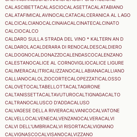
CALASCIBETTA
CALASCIO
CALASETTA
CALATABIANO
CALATAFIMI
CALAVINO
CALCATA
CALCERANICA AL LAGO
CALCI
CALCIANO
CALCINAIA
CALCINATE
CALCINATO
CALCIO
CALCO
CALDARO SULLA STRADA DEL VINO * KALTERN AN D
CALDAROLA
CALDERARA DI RENO
CALDES
CALDIERO
CALDOGNO
CALDONAZZO
CALENDASCO
CALENZANO
CALESTANO
CALICE AL CORNOVIGLIO
CALICE LIGURE
CALIMERA
CALITRI
CALIZZANO
CALLABIANA
CALLIANO
CALLIANO
CALOLZIOCORTE
CALOPEZZATI
CALOSSO
CALOVETO
CALTABELLOTTA
CALTAGIRONE
CALTANISSETTA
CALTAVUTURO
CALTIGNAGA
CALTO
CALTRANO
CALUSCO D'ADDA
CALUSO
CALVAGESE DELLA RIVIERA
CALVANICO
CALVATONE
CALVELLO
CALVENE
CALVENZANO
CALVERA
CALVI
CALVI DELL'UMBRIA
CALVI RISORTA
CALVIGNANO
CALVIGNASCO
CALVISANO
CALVIZZANO