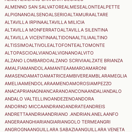
ALMENNO SAN SALVATORE
ALMESE
ALONTE
ALPETTE
ALPIGNANO
ALSENO
ALSERIO
ALTAMURA
ALTARE
ALTAVILLA IRPINA
ALTAVILLA MILICIA
ALTAVILLA MONFERRATO
ALTAVILLA SILENTINA
ALTAVILLA VICENTINA
ALTIDONA
ALTILIA
ALTINO
ALTISSIMO
ALTIVOLE
ALTOFONTE
ALTOMONTE
ALTOPASCIO
ALVIANO
ALVIGNANO
ALVITO
ALZANO LOMBARDO
ALZANO SCRIVIA
ALZATE BRIANZA
AMALFI
AMANDOLA
AMANTEA
AMARO
AMARONI
AMASENO
AMATO
AMATRICE
AMBIVERE
AMBLAR
AMEGLIA
AMELIA
AMENDOLARA
AMENO
AMOROSI
AMPEZZO
ANACAPRI
ANAGNI
ANCARANO
ANCONA
ANDALI
ANDALO
ANDALO VALTELLINO
ANDEZENO
ANDORA
ANDORNO MICCA
ANDRANO
ANDRATE
ANDREIS
ANDRETTA
ANDRIA
ANDRIANO .ANDRIAN.
ANELA
ANFO
ANGERA
ANGHIARI
ANGIARI
ANGOLO TERME
ANGRI
ANGROGNA
ANGUILLARA SABAZIA
ANGUILLARA VENETA