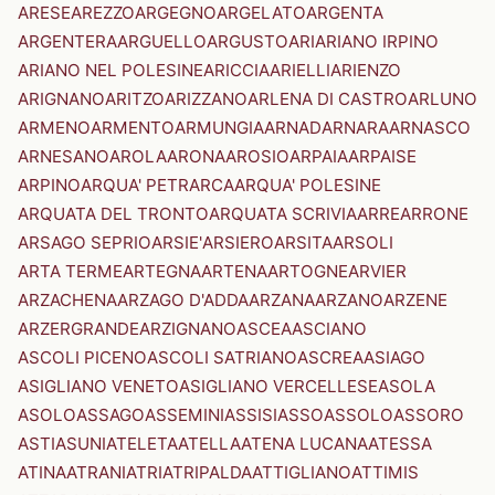
ARESE
AREZZO
ARGEGNO
ARGELATO
ARGENTA
ARGENTERA
ARGUELLO
ARGUSTO
ARI
ARIANO IRPINO
ARIANO NEL POLESINE
ARICCIA
ARIELLI
ARIENZO
ARIGNANO
ARITZO
ARIZZANO
ARLENA DI CASTRO
ARLUNO
ARMENO
ARMENTO
ARMUNGIA
ARNAD
ARNARA
ARNASCO
ARNESANO
AROLA
ARONA
AROSIO
ARPAIA
ARPAISE
ARPINO
ARQUA' PETRARCA
ARQUA' POLESINE
ARQUATA DEL TRONTO
ARQUATA SCRIVIA
ARRE
ARRONE
ARSAGO SEPRIO
ARSIE'
ARSIERO
ARSITA
ARSOLI
ARTA TERME
ARTEGNA
ARTENA
ARTOGNE
ARVIER
ARZACHENA
ARZAGO D'ADDA
ARZANA
ARZANO
ARZENE
ARZERGRANDE
ARZIGNANO
ASCEA
ASCIANO
ASCOLI PICENO
ASCOLI SATRIANO
ASCREA
ASIAGO
ASIGLIANO VENETO
ASIGLIANO VERCELLESE
ASOLA
ASOLO
ASSAGO
ASSEMINI
ASSISI
ASSO
ASSOLO
ASSORO
ASTI
ASUNI
ATELETA
ATELLA
ATENA LUCANA
ATESSA
ATINA
ATRANI
ATRI
ATRIPALDA
ATTIGLIANO
ATTIMIS