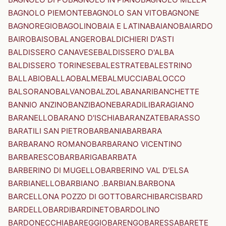
BAGNOLO PIEMONTE
BAGNOLO SAN VITO
BAGNONE
BAGNOREGIO
BAGOLINO
BAIA E LATINA
BAIANO
BAIARDO
BAIRO
BAISO
BALANGERO
BALDICHIERI D'ASTI
BALDISSERO CANAVESE
BALDISSERO D'ALBA
BALDISSERO TORINESE
BALESTRATE
BALESTRINO
BALLABIO
BALLAO
BALME
BALMUCCIA
BALOCCO
BALSORANO
BALVANO
BALZOLA
BANARI
BANCHETTE
BANNIO ANZINO
BANZI
BAONE
BARADILI
BARAGIANO
BARANELLO
BARANO D'ISCHIA
BARANZATE
BARASSO
BARATILI SAN PIETRO
BARBANIA
BARBARA
BARBARANO ROMANO
BARBARANO VICENTINO
BARBARESCO
BARBARIGA
BARBATA
BARBERINO DI MUGELLO
BARBERINO VAL D'ELSA
BARBIANELLO
BARBIANO .BARBIAN.
BARBONA
BARCELLONA POZZO DI GOTTO
BARCHI
BARCIS
BARD
BARDELLO
BARDI
BARDINETO
BARDOLINO
BARDONECCHIA
BAREGGIO
BARENGO
BARESSA
BARETE