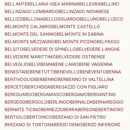
BELLANTE
BELLARIA-IGEA MARINA
BELLEGRA
BELLINO
BELLINZAGO LOMBARDO
BELLINZAGO NOVARESE
BELLIZZI
BELLONA
BELLOSGUARDO
BELLUNO
BELLUSCO
BELMONTE CALABRO
BELMONTE CASTELLO
BELMONTE DEL SANNIO
BELMONTE IN SABINA
BELMONTE MEZZAGNO
BELMONTE PICENO
BELPASSO
BELSITO
BELVEDERE DI SPINELLO
BELVEDERE LANGHE
BELVEDERE MARITTIMO
BELVEDERE OSTRENSE
BELVEGLIO
BELVI
BEMA
BENE LARIO
BENE VAGIENNA
BENESTARE
BENETUTTI
BENEVELLO
BENEVENTO
BENNA
BENTIVOGLIO
BERBENNO
BERBENNO DI VALTELLINA
BERCETO
BERCHIDDA
BEREGAZZO CON FIGLIARO
BEREGUARDO
BERGAMASCO
BERGAMO
BERGANTINO
BERGEGGI
BERGOLO
BERLINGO
BERNALDA
BERNAREGGIO
BERNATE TICINO
BERNEZZO
BERRA
BERSONE
BERTINORO
BERTIOLO
BERTONICO
BERZANO DI SAN PIETRO
BERZANO DI TORTONA
BERZO DEMO
BERZO INFERIORE