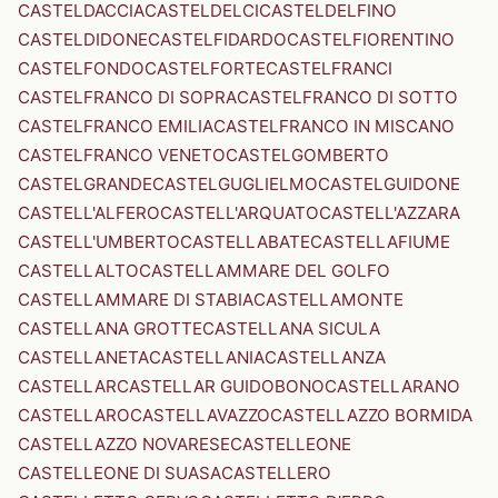
CASTELDACCIA
CASTELDELCI
CASTELDELFINO
CASTELDIDONE
CASTELFIDARDO
CASTELFIORENTINO
CASTELFONDO
CASTELFORTE
CASTELFRANCI
CASTELFRANCO DI SOPRA
CASTELFRANCO DI SOTTO
CASTELFRANCO EMILIA
CASTELFRANCO IN MISCANO
CASTELFRANCO VENETO
CASTELGOMBERTO
CASTELGRANDE
CASTELGUGLIELMO
CASTELGUIDONE
CASTELL'ALFERO
CASTELL'ARQUATO
CASTELL'AZZARA
CASTELL'UMBERTO
CASTELLABATE
CASTELLAFIUME
CASTELLALTO
CASTELLAMMARE DEL GOLFO
CASTELLAMMARE DI STABIA
CASTELLAMONTE
CASTELLANA GROTTE
CASTELLANA SICULA
CASTELLANETA
CASTELLANIA
CASTELLANZA
CASTELLAR
CASTELLAR GUIDOBONO
CASTELLARANO
CASTELLARO
CASTELLAVAZZO
CASTELLAZZO BORMIDA
CASTELLAZZO NOVARESE
CASTELLEONE
CASTELLEONE DI SUASA
CASTELLERO