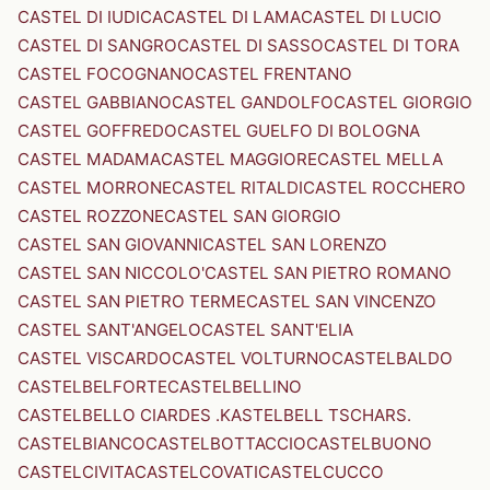
CASTEL DI IUDICA
CASTEL DI LAMA
CASTEL DI LUCIO
CASTEL DI SANGRO
CASTEL DI SASSO
CASTEL DI TORA
CASTEL FOCOGNANO
CASTEL FRENTANO
CASTEL GABBIANO
CASTEL GANDOLFO
CASTEL GIORGIO
CASTEL GOFFREDO
CASTEL GUELFO DI BOLOGNA
CASTEL MADAMA
CASTEL MAGGIORE
CASTEL MELLA
CASTEL MORRONE
CASTEL RITALDI
CASTEL ROCCHERO
CASTEL ROZZONE
CASTEL SAN GIORGIO
CASTEL SAN GIOVANNI
CASTEL SAN LORENZO
CASTEL SAN NICCOLO'
CASTEL SAN PIETRO ROMANO
CASTEL SAN PIETRO TERME
CASTEL SAN VINCENZO
CASTEL SANT'ANGELO
CASTEL SANT'ELIA
CASTEL VISCARDO
CASTEL VOLTURNO
CASTELBALDO
CASTELBELFORTE
CASTELBELLINO
CASTELBELLO CIARDES .KASTELBELL TSCHARS.
CASTELBIANCO
CASTELBOTTACCIO
CASTELBUONO
CASTELCIVITA
CASTELCOVATI
CASTELCUCCO