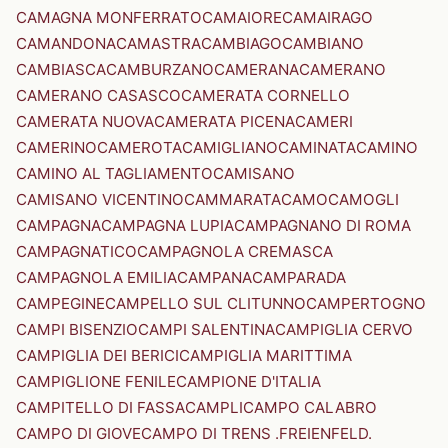
CAMAGNA MONFERRATO
CAMAIORE
CAMAIRAGO
CAMANDONA
CAMASTRA
CAMBIAGO
CAMBIANO
CAMBIASCA
CAMBURZANO
CAMERANA
CAMERANO
CAMERANO CASASCO
CAMERATA CORNELLO
CAMERATA NUOVA
CAMERATA PICENA
CAMERI
CAMERINO
CAMEROTA
CAMIGLIANO
CAMINATA
CAMINO
CAMINO AL TAGLIAMENTO
CAMISANO
CAMISANO VICENTINO
CAMMARATA
CAMO
CAMOGLI
CAMPAGNA
CAMPAGNA LUPIA
CAMPAGNANO DI ROMA
CAMPAGNATICO
CAMPAGNOLA CREMASCA
CAMPAGNOLA EMILIA
CAMPANA
CAMPARADA
CAMPEGINE
CAMPELLO SUL CLITUNNO
CAMPERTOGNO
CAMPI BISENZIO
CAMPI SALENTINA
CAMPIGLIA CERVO
CAMPIGLIA DEI BERICI
CAMPIGLIA MARITTIMA
CAMPIGLIONE FENILE
CAMPIONE D'ITALIA
CAMPITELLO DI FASSA
CAMPLI
CAMPO CALABRO
CAMPO DI GIOVE
CAMPO DI TRENS .FREIENFELD.