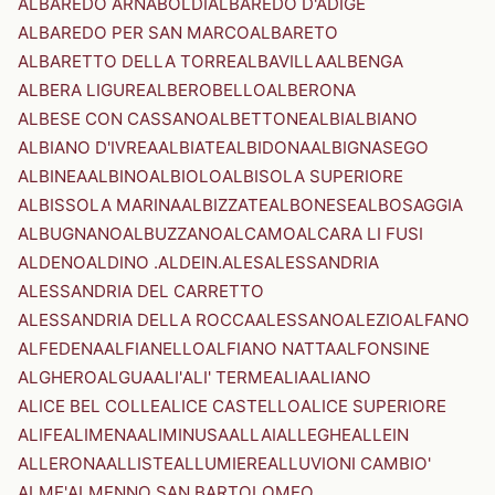
ALBAREDO ARNABOLDI
ALBAREDO D'ADIGE
ALBAREDO PER SAN MARCO
ALBARETO
ALBARETTO DELLA TORRE
ALBAVILLA
ALBENGA
ALBERA LIGURE
ALBEROBELLO
ALBERONA
ALBESE CON CASSANO
ALBETTONE
ALBI
ALBIANO
ALBIANO D'IVREA
ALBIATE
ALBIDONA
ALBIGNASEGO
ALBINEA
ALBINO
ALBIOLO
ALBISOLA SUPERIORE
ALBISSOLA MARINA
ALBIZZATE
ALBONESE
ALBOSAGGIA
ALBUGNANO
ALBUZZANO
ALCAMO
ALCARA LI FUSI
ALDENO
ALDINO .ALDEIN.
ALES
ALESSANDRIA
ALESSANDRIA DEL CARRETTO
ALESSANDRIA DELLA ROCCA
ALESSANO
ALEZIO
ALFANO
ALFEDENA
ALFIANELLO
ALFIANO NATTA
ALFONSINE
ALGHERO
ALGUA
ALI'
ALI' TERME
ALIA
ALIANO
ALICE BEL COLLE
ALICE CASTELLO
ALICE SUPERIORE
ALIFE
ALIMENA
ALIMINUSA
ALLAI
ALLEGHE
ALLEIN
ALLERONA
ALLISTE
ALLUMIERE
ALLUVIONI CAMBIO'
ALME'
ALMENNO SAN BARTOLOMEO