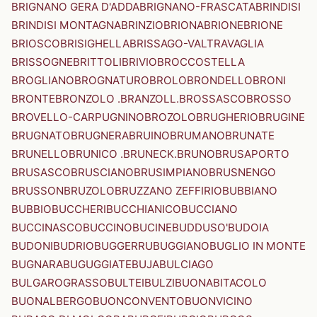
BRIGNANO GERA D'ADDA
BRIGNANO-FRASCATA
BRINDISI
BRINDISI MONTAGNA
BRINZIO
BRIONA
BRIONE
BRIONE
BRIOSCO
BRISIGHELLA
BRISSAGO-VALTRAVAGLIA
BRISSOGNE
BRITTOLI
BRIVIO
BROCCOSTELLA
BROGLIANO
BROGNATURO
BROLO
BRONDELLO
BRONI
BRONTE
BRONZOLO .BRANZOLL.
BROSSASCO
BROSSO
BROVELLO-CARPUGNINO
BROZOLO
BRUGHERIO
BRUGINE
BRUGNATO
BRUGNERA
BRUINO
BRUMANO
BRUNATE
BRUNELLO
BRUNICO .BRUNECK.
BRUNO
BRUSAPORTO
BRUSASCO
BRUSCIANO
BRUSIMPIANO
BRUSNENGO
BRUSSON
BRUZOLO
BRUZZANO ZEFFIRIO
BUBBIANO
BUBBIO
BUCCHERI
BUCCHIANICO
BUCCIANO
BUCCINASCO
BUCCINO
BUCINE
BUDDUSO'
BUDOIA
BUDONI
BUDRIO
BUGGERRU
BUGGIANO
BUGLIO IN MONTE
BUGNARA
BUGUGGIATE
BUJA
BULCIAGO
BULGAROGRASSO
BULTEI
BULZI
BUONABITACOLO
BUONALBERGO
BUONCONVENTO
BUONVICINO