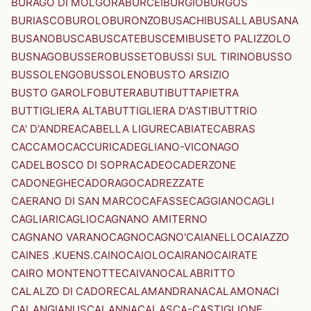
BURAGO DI MOLGORA
BURCEI
BURGIO
BURGOS
BURIASCO
BUROLO
BURONZO
BUSACHI
BUSALLA
BUSANA
BUSANO
BUSCA
BUSCATE
BUSCEMI
BUSETO PALIZZOLO
BUSNAGO
BUSSERO
BUSSETO
BUSSI SUL TIRINO
BUSSO
BUSSOLENGO
BUSSOLENO
BUSTO ARSIZIO
BUSTO GAROLFO
BUTERA
BUTI
BUTTAPIETRA
BUTTIGLIERA ALTA
BUTTIGLIERA D'ASTI
BUTTRIO
CA' D'ANDREA
CABELLA LIGURE
CABIATE
CABRAS
CACCAMO
CACCURI
CADEGLIANO-VICONAGO
CADELBOSCO DI SOPRA
CADEO
CADERZONE
CADONEGHE
CADORAGO
CADREZZATE
CAERANO DI SAN MARCO
CAFASSE
CAGGIANO
CAGLI
CAGLIARI
CAGLIO
CAGNANO AMITERNO
CAGNANO VARANO
CAGNO
CAGNO'
CAIANELLO
CAIAZZO
CAINES .KUENS.
CAINO
CAIOLO
CAIRANO
CAIRATE
CAIRO MONTENOTTE
CAIVANO
CALABRITTO
CALALZO DI CADORE
CALAMANDRANA
CALAMONACI
CALANGIANUS
CALANNA
CALASCA-CASTIGLIONE