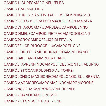
CAMPO LIGURE
CAMPO NELL'ELBA
CAMPO SAN MARTINO
CAMPO TURES .SAND IN TAUFERS.
CAMPOBASSO
CAMPOBELLO DI LICATA
CAMPOBELLO DI MAZARA
CAMPOCHIARO
CAMPODARSEGO
CAMPODENNO
CAMPODIMELE
CAMPODIPIETRA
CAMPODOLCINO
CAMPODORO
CAMPOFELICE DI FITALIA
CAMPOFELICE DI ROCCELLA
CAMPOFILONE
CAMPOFIORITO
CAMPOFORMIDO
CAMPOFRANCO
CAMPOGALLIANO
CAMPOLATTARO
CAMPOLI APPENNINO
CAMPOLI DEL MONTE TABURNO
CAMPOLIETO
CAMPOLONGO AL TORRE
CAMPOLONGO MAGGIORE
CAMPOLONGO SUL BRENTA
CAMPOMAGGIORE
CAMPOMARINO
CAMPOMORONE
CAMPONOGARA
CAMPORA
CAMPOREALE
CAMPORGIANO
CAMPOROSSO
CAMPOROTONDO DI FIASTRONE