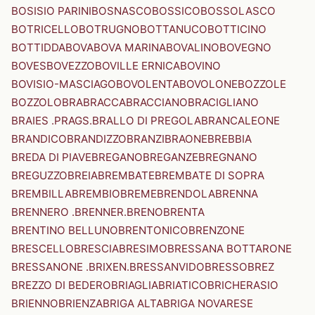
BOSISIO PARINI
BOSNASCO
BOSSICO
BOSSOLASCO
BOTRICELLO
BOTRUGNO
BOTTANUCO
BOTTICINO
BOTTIDDA
BOVA
BOVA MARINA
BOVALINO
BOVEGNO
BOVES
BOVEZZO
BOVILLE ERNICA
BOVINO
BOVISIO-MASCIAGO
BOVOLENTA
BOVOLONE
BOZZOLE
BOZZOLO
BRA
BRACCA
BRACCIANO
BRACIGLIANO
BRAIES .PRAGS.
BRALLO DI PREGOLA
BRANCALEONE
BRANDICO
BRANDIZZO
BRANZI
BRAONE
BREBBIA
BREDA DI PIAVE
BREGANO
BREGANZE
BREGNANO
BREGUZZO
BREIA
BREMBATE
BREMBATE DI SOPRA
BREMBILLA
BREMBIO
BREME
BRENDOLA
BRENNA
BRENNERO .BRENNER.
BRENO
BRENTA
BRENTINO BELLUNO
BRENTONICO
BRENZONE
BRESCELLO
BRESCIA
BRESIMO
BRESSANA BOTTARONE
BRESSANONE .BRIXEN.
BRESSANVIDO
BRESSO
BREZ
BREZZO DI BEDERO
BRIAGLIA
BRIATICO
BRICHERASIO
BRIENNO
BRIENZA
BRIGA ALTA
BRIGA NOVARESE