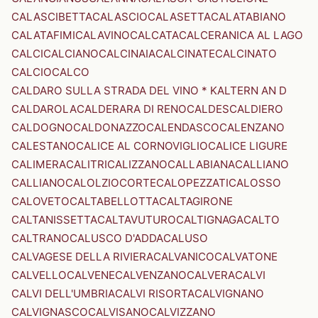
CALASCIBETTA
CALASCIO
CALASETTA
CALATABIANO
CALATAFIMI
CALAVINO
CALCATA
CALCERANICA AL LAGO
CALCI
CALCIANO
CALCINAIA
CALCINATE
CALCINATO
CALCIO
CALCO
CALDARO SULLA STRADA DEL VINO * KALTERN AN D
CALDAROLA
CALDERARA DI RENO
CALDES
CALDIERO
CALDOGNO
CALDONAZZO
CALENDASCO
CALENZANO
CALESTANO
CALICE AL CORNOVIGLIO
CALICE LIGURE
CALIMERA
CALITRI
CALIZZANO
CALLABIANA
CALLIANO
CALLIANO
CALOLZIOCORTE
CALOPEZZATI
CALOSSO
CALOVETO
CALTABELLOTTA
CALTAGIRONE
CALTANISSETTA
CALTAVUTURO
CALTIGNAGA
CALTO
CALTRANO
CALUSCO D'ADDA
CALUSO
CALVAGESE DELLA RIVIERA
CALVANICO
CALVATONE
CALVELLO
CALVENE
CALVENZANO
CALVERA
CALVI
CALVI DELL'UMBRIA
CALVI RISORTA
CALVIGNANO
CALVIGNASCO
CALVISANO
CALVIZZANO