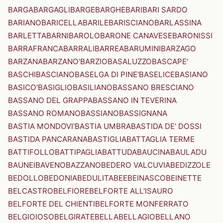
BARGA
BARGAGLI
BARGE
BARGHE
BARI
BARI SARDO
BARIANO
BARICELLA
BARILE
BARISCIANO
BARLASSINA
BARLETTA
BARNI
BAROLO
BARONE CANAVESE
BARONISSI
BARRAFRANCA
BARRALI
BARREA
BARUMINI
BARZAGO
BARZANA
BARZANO'
BARZIO
BASALUZZO
BASCAPE'
BASCHI
BASCIANO
BASELGA DI PINE'
BASELICE
BASIANO
BASICO'
BASIGLIO
BASILIANO
BASSANO BRESCIANO
BASSANO DEL GRAPPA
BASSANO IN TEVERINA
BASSANO ROMANO
BASSIANO
BASSIGNANA
BASTIA MONDOVI'
BASTIA UMBRA
BASTIDA DE' DOSSI
BASTIDA PANCARANA
BASTIGLIA
BATTAGLIA TERME
BATTIFOLLO
BATTIPAGLIA
BATTUDA
BAUCINA
BAULADU
BAUNEI
BAVENO
BAZZANO
BEDERO VALCUVIA
BEDIZZOLE
BEDOLLO
BEDONIA
BEDULITA
BEE
BEINASCO
BEINETTE
BELCASTRO
BELFIORE
BELFORTE ALL'ISAURO
BELFORTE DEL CHIENTI
BELFORTE MONFERRATO
BELGIOIOSO
BELGIRATE
BELLA
BELLAGIO
BELLANO