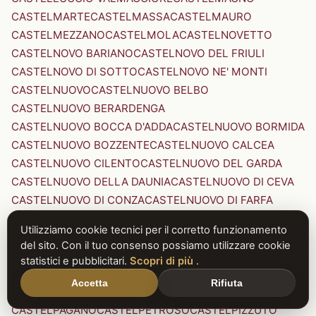
CASTELMARTE
CASTELMASSA
CASTELMAURO
CASTELMEZZANO
CASTELMOLA
CASTELNOVETTO
CASTELNOVO BARIANO
CASTELNOVO DEL FRIULI
CASTELNOVO DI SOTTO
CASTELNOVO NE' MONTI
CASTELNUOVO
CASTELNUOVO BELBO
CASTELNUOVO BERARDENGA
CASTELNUOVO BOCCA D'ADDA
CASTELNUOVO BORMIDA
CASTELNUOVO BOZZENTE
CASTELNUOVO CALCEA
CASTELNUOVO CILENTO
CASTELNUOVO DEL GARDA
CASTELNUOVO DELLA DAUNIA
CASTELNUOVO DI CEVA
CASTELNUOVO DI CONZA
CASTELNUOVO DI FARFA
CASTELNUOVO DI GARFAGNANA
Utilizziamo cookie tecnici per il corretto funzionamento
CASTELNUOVO DI PORTO
CASTELNUOVO DON BOSCO
del sito. Con il tuo consenso possiamo utilizzare cookie
CASTELNUOVO MAGRA
CASTELNUOVO NIGRA
statistici e pubblicitari.
Scopri di più
.
CASTELNUOVO PARANO
CASTELNUOVO RANGONE
Accetta
Rifiuta
CASTELNUOVO SCRIVIA
CASTELNUOVO VAL DI CECINA
CASTELPAGANO
CASTELPETROSO
CASTELPIZZUTO