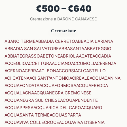
€500 – €640
Cremazione a BARONE CANAVESE
Cremazione
ABANO TERME
ABBADIA CERRETO
ABBADIA LARIANA
ABBADIA SAN SALVATORE
ABBASANTA
ABBATEGGIO
ABBIATEGRASSO
ABETONE
ABRIOLA
ACATE
ACCADIA
ACCEGLIO
ACCETTURA
ACCIANO
ACCUMOLI
ACERENZA
ACERNO
ACERRA
ACI BONACCORSI
ACI CASTELLO
ACI CATENA
ACI SANT'ANTONIO
ACIREALE
ACQUACANINA
ACQUAFONDATA
ACQUAFORMOSA
ACQUAFREDDA
ACQUALAGNA
ACQUANEGRA CREMONESE
ACQUANEGRA SUL CHIESE
ACQUAPENDENTE
ACQUAPPESA
ACQUARICA DEL CAPO
ACQUARO
ACQUASANTA TERME
ACQUASPARTA
ACQUAVIVA COLLECROCE
ACQUAVIVA D'ISERNIA