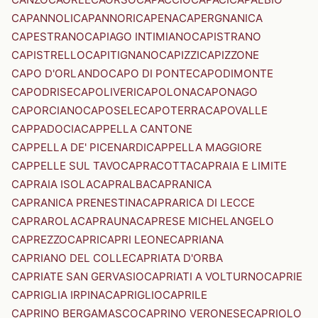
CAPANNOLI
CAPANNORI
CAPENA
CAPERGNANICA
CAPESTRANO
CAPIAGO INTIMIANO
CAPISTRANO
CAPISTRELLO
CAPITIGNANO
CAPIZZI
CAPIZZONE
CAPO D'ORLANDO
CAPO DI PONTE
CAPODIMONTE
CAPODRISE
CAPOLIVERI
CAPOLONA
CAPONAGO
CAPORCIANO
CAPOSELE
CAPOTERRA
CAPOVALLE
CAPPADOCIA
CAPPELLA CANTONE
CAPPELLA DE' PICENARDI
CAPPELLA MAGGIORE
CAPPELLE SUL TAVO
CAPRACOTTA
CAPRAIA E LIMITE
CAPRAIA ISOLA
CAPRALBA
CAPRANICA
CAPRANICA PRENESTINA
CAPRARICA DI LECCE
CAPRAROLA
CAPRAUNA
CAPRESE MICHELANGELO
CAPREZZO
CAPRI
CAPRI LEONE
CAPRIANA
CAPRIANO DEL COLLE
CAPRIATA D'ORBA
CAPRIATE SAN GERVASIO
CAPRIATI A VOLTURNO
CAPRIE
CAPRIGLIA IRPINA
CAPRIGLIO
CAPRILE
CAPRINO BERGAMASCO
CAPRINO VERONESE
CAPRIOLO