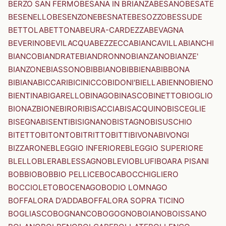
BERZO SAN FERMO
BESANA IN BRIANZA
BESANO
BESATE
BESENELLO
BESENZONE
BESNATE
BESOZZO
BESSUDE
BETTOLA
BETTONA
BEURA-CARDEZZA
BEVAGNA
BEVERINO
BEVILACQUA
BEZZECCA
BIANCAVILLA
BIANCHI
BIANCO
BIANDRATE
BIANDRONNO
BIANZANO
BIANZE'
BIANZONE
BIASSONO
BIBBIANO
BIBBIENA
BIBBONA
BIBIANA
BICCARI
BICINICCO
BIDONI'
BIELLA
BIENNO
BIENO
BIENTINA
BIGARELLO
BINAGO
BINASCO
BINETTO
BIOGLIO
BIONAZ
BIONE
BIRORI
BISACCIA
BISACQUINO
BISCEGLIE
BISEGNA
BISENTI
BISIGNANO
BISTAGNO
BISUSCHIO
BITETTO
BITONTO
BITRITTO
BITTI
BIVONA
BIVONGI
BIZZARONE
BLEGGIO INFERIORE
BLEGGIO SUPERIORE
BLELLO
BLERA
BLESSAGNO
BLEVIO
BLUFI
BOARA PISANI
BOBBIO
BOBBIO PELLICE
BOCA
BOCCHIGLIERO
BOCCIOLETO
BOCENAGO
BODIO LOMNAGO
BOFFALORA D'ADDA
BOFFALORA SOPRA TICINO
BOGLIASCO
BOGNANCO
BOGOGNO
BOIANO
BOISSANO