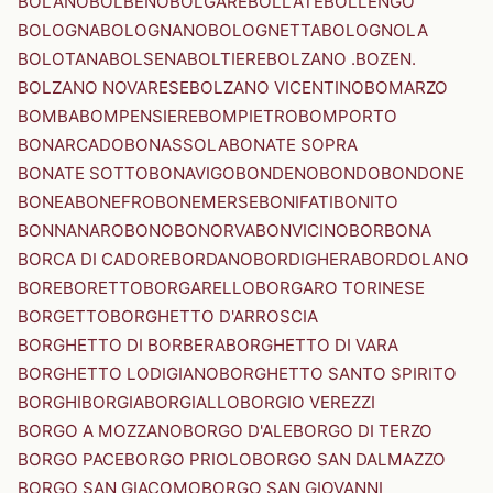
BOLANO
BOLBENO
BOLGARE
BOLLATE
BOLLENGO
BOLOGNA
BOLOGNANO
BOLOGNETTA
BOLOGNOLA
BOLOTANA
BOLSENA
BOLTIERE
BOLZANO .BOZEN.
BOLZANO NOVARESE
BOLZANO VICENTINO
BOMARZO
BOMBA
BOMPENSIERE
BOMPIETRO
BOMPORTO
BONARCADO
BONASSOLA
BONATE SOPRA
BONATE SOTTO
BONAVIGO
BONDENO
BONDO
BONDONE
BONEA
BONEFRO
BONEMERSE
BONIFATI
BONITO
BONNANARO
BONO
BONORVA
BONVICINO
BORBONA
BORCA DI CADORE
BORDANO
BORDIGHERA
BORDOLANO
BORE
BORETTO
BORGARELLO
BORGARO TORINESE
BORGETTO
BORGHETTO D'ARROSCIA
BORGHETTO DI BORBERA
BORGHETTO DI VARA
BORGHETTO LODIGIANO
BORGHETTO SANTO SPIRITO
BORGHI
BORGIA
BORGIALLO
BORGIO VEREZZI
BORGO A MOZZANO
BORGO D'ALE
BORGO DI TERZO
BORGO PACE
BORGO PRIOLO
BORGO SAN DALMAZZO
BORGO SAN GIACOMO
BORGO SAN GIOVANNI