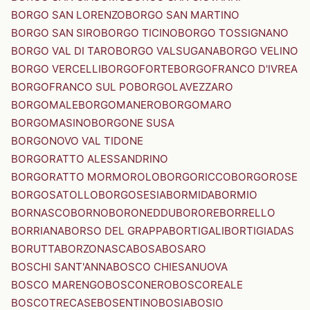
BORGO SAN LORENZO
BORGO SAN MARTINO
BORGO SAN SIRO
BORGO TICINO
BORGO TOSSIGNANO
BORGO VAL DI TARO
BORGO VALSUGANA
BORGO VELINO
BORGO VERCELLI
BORGOFORTE
BORGOFRANCO D'IVREA
BORGOFRANCO SUL PO
BORGOLAVEZZARO
BORGOMALE
BORGOMANERO
BORGOMARO
BORGOMASINO
BORGONE SUSA
BORGONOVO VAL TIDONE
BORGORATTO ALESSANDRINO
BORGORATTO MORMOROLO
BORGORICCO
BORGOROSE
BORGOSATOLLO
BORGOSESIA
BORMIDA
BORMIO
BORNASCO
BORNO
BORONEDDU
BORORE
BORRELLO
BORRIANA
BORSO DEL GRAPPA
BORTIGALI
BORTIGIADAS
BORUTTA
BORZONASCA
BOSA
BOSARO
BOSCHI SANT'ANNA
BOSCO CHIESANUOVA
BOSCO MARENGO
BOSCONERO
BOSCOREALE
BOSCOTRECASE
BOSENTINO
BOSIA
BOSIO