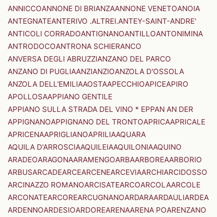
ANNICCO
ANNONE DI BRIANZA
ANNONE VENETO
ANOIA
ANTEGNATE
ANTERIVO .ALTREI.
ANTEY-SAINT-ANDRE'
ANTICOLI CORRADO
ANTIGNANO
ANTILLO
ANTONIMINA
ANTRODOCO
ANTRONA SCHIERANCO
ANVERSA DEGLI ABRUZZI
ANZANO DEL PARCO
ANZANO DI PUGLIA
ANZI
ANZIO
ANZOLA D'OSSOLA
ANZOLA DELL'EMILIA
AOSTA
APECCHIO
APICE
APIRO
APOLLOSA
APPIANO GENTILE
APPIANO SULLA STRADA DEL VINO * EPPAN AN DER
APPIGNANO
APPIGNANO DEL TRONTO
APRICA
APRICALE
APRICENA
APRIGLIANO
APRILIA
AQUARA
AQUILA D'ARROSCIA
AQUILEIA
AQUILONIA
AQUINO
ARADEO
ARAGONA
ARAMENGO
ARBA
ARBOREA
ARBORIO
ARBUS
ARCADE
ARCE
ARCENE
ARCEVIA
ARCHI
ARCIDOSSO
ARCINAZZO ROMANO
ARCISATE
ARCO
ARCOLA
ARCOLE
ARCONATE
ARCORE
ARCUGNANO
ARDARA
ARDAULI
ARDEA
ARDENNO
ARDESIO
ARDORE
ARENA
ARENA PO
ARENZANO