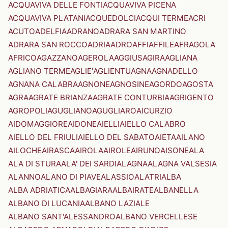
ACQUAVIVA DELLE FONTI
ACQUAVIVA PICENA
ACQUAVIVA PLATANI
ACQUEDOLCI
ACQUI TERME
ACRI
ACUTO
ADELFIA
ADRANO
ADRARA SAN MARTINO
ADRARA SAN ROCCO
ADRIA
ADRO
AFFI
AFFILE
AFRAGOLA
AFRICO
AGAZZANO
AGEROLA
AGGIUS
AGIRA
AGLIANA
AGLIANO TERME
AGLIE'
AGLIENTU
AGNA
AGNADELLO
AGNANA CALABRA
AGNONE
AGNOSINE
AGORDO
AGOSTA
AGRA
AGRATE BRIANZA
AGRATE CONTURBIA
AGRIGENTO
AGROPOLI
AGUGLIANO
AGUGLIARO
AICURZIO
AIDOMAGGIORE
AIDONE
AIELLI
AIELLO CALABRO
AIELLO DEL FRIULI
AIELLO DEL SABATO
AIETA
AILANO
AILOCHE
AIRASCA
AIROLA
AIROLE
AIRUNO
AISONE
ALA
ALA DI STURA
ALA' DEI SARDI
ALAGNA
ALAGNA VALSESIA
ALANNO
ALANO DI PIAVE
ALASSIO
ALATRI
ALBA
ALBA ADRIATICA
ALBAGIARA
ALBAIRATE
ALBANELLA
ALBANO DI LUCANIA
ALBANO LAZIALE
ALBANO SANT'ALESSANDRO
ALBANO VERCELLESE