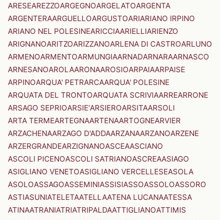
ARESE
AREZZO
ARGEGNO
ARGELATO
ARGENTA
ARGENTERA
ARGUELLO
ARGUSTO
ARI
ARIANO IRPINO
ARIANO NEL POLESINE
ARICCIA
ARIELLI
ARIENZO
ARIGNANO
ARITZO
ARIZZANO
ARLENA DI CASTRO
ARLUNO
ARMENO
ARMENTO
ARMUNGIA
ARNAD
ARNARA
ARNASCO
ARNESANO
AROLA
ARONA
AROSIO
ARPAIA
ARPAISE
ARPINO
ARQUA' PETRARCA
ARQUA' POLESINE
ARQUATA DEL TRONTO
ARQUATA SCRIVIA
ARRE
ARRONE
ARSAGO SEPRIO
ARSIE'
ARSIERO
ARSITA
ARSOLI
ARTA TERME
ARTEGNA
ARTENA
ARTOGNE
ARVIER
ARZACHENA
ARZAGO D'ADDA
ARZANA
ARZANO
ARZENE
ARZERGRANDE
ARZIGNANO
ASCEA
ASCIANO
ASCOLI PICENO
ASCOLI SATRIANO
ASCREA
ASIAGO
ASIGLIANO VENETO
ASIGLIANO VERCELLESE
ASOLA
ASOLO
ASSAGO
ASSEMINI
ASSISI
ASSO
ASSOLO
ASSORO
ASTI
ASUNI
ATELETA
ATELLA
ATENA LUCANA
ATESSA
ATINA
ATRANI
ATRI
ATRIPALDA
ATTIGLIANO
ATTIMIS