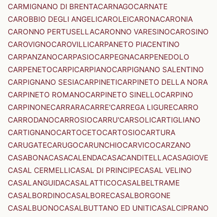
CARMIGNANO DI BRENTA
CARNAGO
CARNATE
CAROBBIO DEGLI ANGELI
CAROLEI
CARONA
CARONIA
CARONNO PERTUSELLA
CARONNO VARESINO
CAROSINO
CAROVIGNO
CAROVILLI
CARPANETO PIACENTINO
CARPANZANO
CARPASIO
CARPEGNA
CARPENEDOLO
CARPENETO
CARPI
CARPIANO
CARPIGNANO SALENTINO
CARPIGNANO SESIA
CARPINETI
CARPINETO DELLA NORA
CARPINETO ROMANO
CARPINETO SINELLO
CARPINO
CARPINONE
CARRARA
CARRE'
CARREGA LIGURE
CARRO
CARRODANO
CARROSIO
CARRU'
CARSOLI
CARTIGLIANO
CARTIGNANO
CARTOCETO
CARTOSIO
CARTURA
CARUGATE
CARUGO
CARUNCHIO
CARVICO
CARZANO
CASABONA
CASACALENDA
CASACANDITELLA
CASAGIOVE
CASAL CERMELLI
CASAL DI PRINCIPE
CASAL VELINO
CASALANGUIDA
CASALATTICO
CASALBELTRAME
CASALBORDINO
CASALBORE
CASALBORGONE
CASALBUONO
CASALBUTTANO ED UNITI
CASALCIPRANO