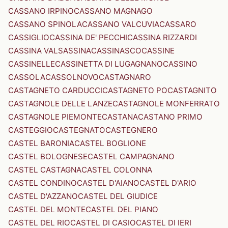
CASSANO IRPINO
CASSANO MAGNAGO
CASSANO SPINOLA
CASSANO VALCUVIA
CASSARO
CASSIGLIO
CASSINA DE' PECCHI
CASSINA RIZZARDI
CASSINA VALSASSINA
CASSINASCO
CASSINE
CASSINELLE
CASSINETTA DI LUGAGNANO
CASSINO
CASSOLA
CASSOLNOVO
CASTAGNARO
CASTAGNETO CARDUCCI
CASTAGNETO PO
CASTAGNITO
CASTAGNOLE DELLE LANZE
CASTAGNOLE MONFERRATO
CASTAGNOLE PIEMONTE
CASTANA
CASTANO PRIMO
CASTEGGIO
CASTEGNATO
CASTEGNERO
CASTEL BARONIA
CASTEL BOGLIONE
CASTEL BOLOGNESE
CASTEL CAMPAGNANO
CASTEL CASTAGNA
CASTEL COLONNA
CASTEL CONDINO
CASTEL D'AIANO
CASTEL D'ARIO
CASTEL D'AZZANO
CASTEL DEL GIUDICE
CASTEL DEL MONTE
CASTEL DEL PIANO
CASTEL DEL RIO
CASTEL DI CASIO
CASTEL DI IERI