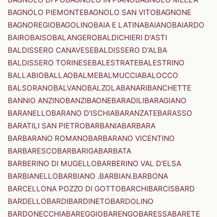
BAGNOLO PIEMONTE
BAGNOLO SAN VITO
BAGNONE
BAGNOREGIO
BAGOLINO
BAIA E LATINA
BAIANO
BAIARDO
BAIRO
BAISO
BALANGERO
BALDICHIERI D'ASTI
BALDISSERO CANAVESE
BALDISSERO D'ALBA
BALDISSERO TORINESE
BALESTRATE
BALESTRINO
BALLABIO
BALLAO
BALME
BALMUCCIA
BALOCCO
BALSORANO
BALVANO
BALZOLA
BANARI
BANCHETTE
BANNIO ANZINO
BANZI
BAONE
BARADILI
BARAGIANO
BARANELLO
BARANO D'ISCHIA
BARANZATE
BARASSO
BARATILI SAN PIETRO
BARBANIA
BARBARA
BARBARANO ROMANO
BARBARANO VICENTINO
BARBARESCO
BARBARIGA
BARBATA
BARBERINO DI MUGELLO
BARBERINO VAL D'ELSA
BARBIANELLO
BARBIANO .BARBIAN.
BARBONA
BARCELLONA POZZO DI GOTTO
BARCHI
BARCIS
BARD
BARDELLO
BARDI
BARDINETO
BARDOLINO
BARDONECCHIA
BAREGGIO
BARENGO
BARESSA
BARETE