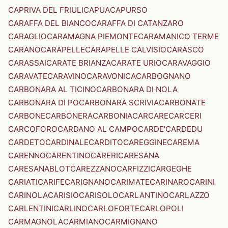
CAPRIVA DEL FRIULI
CAPUA
CAPURSO
CARAFFA DEL BIANCO
CARAFFA DI CATANZARO
CARAGLIO
CARAMAGNA PIEMONTE
CARAMANICO TERME
CARANO
CARAPELLE
CARAPELLE CALVISIO
CARASCO
CARASSAI
CARATE BRIANZA
CARATE URIO
CARAVAGGIO
CARAVATE
CARAVINO
CARAVONICA
CARBOGNANO
CARBONARA AL TICINO
CARBONARA DI NOLA
CARBONARA DI PO
CARBONARA SCRIVIA
CARBONATE
CARBONE
CARBONERA
CARBONIA
CARCARE
CARCERI
CARCOFORO
CARDANO AL CAMPO
CARDE'
CARDEDU
CARDETO
CARDINALE
CARDITO
CAREGGINE
CAREMA
CARENNO
CARENTINO
CARERI
CARESANA
CARESANABLOT
CAREZZANO
CARFIZZI
CARGEGHE
CARIATI
CARIFE
CARIGNANO
CARIMATE
CARINARO
CARINI
CARINOLA
CARISIO
CARISOLO
CARLANTINO
CARLAZZO
CARLENTINI
CARLINO
CARLOFORTE
CARLOPOLI
CARMAGNOLA
CARMIANO
CARMIGNANO