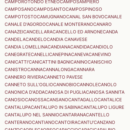
CAMPOROTONDO ETNEO
CAMPOSAMPIERO
CAMPOSANO
CAMPOSANTO
CAMPOSPINOSO
CAMPOTOSTO
CAMUGNANO
CANAL SAN BOVO
CANALE
CANALE D'AGORDO
CANALE MONTERANO
CANARO
CANAZEI
CANCELLARA
CANCELLO ED ARNONE
CANDA
CANDELA
CANDELO
CANDIA CANAVESE
CANDIA LOMELLINA
CANDIANA
CANDIDA
CANDIOLO
CANEGRATE
CANELLI
CANEPINA
CANEVA
CANEVINO
CANICATTI'
CANICATTINI BAGNI
CANINO
CANISCHIO
CANISTRO
CANNA
CANNALONGA
CANNARA
CANNERO RIVIERA
CANNETO PAVESE
CANNETO SULL'OGLIO
CANNOBIO
CANNOLE
CANOLO
CANONICA D'ADDA
CANOSA DI PUGLIA
CANOSA SANNITA
CANOSIO
CANOSSA
CANSANO
CANTAGALLO
CANTALICE
CANTALUPA
CANTALUPO IN SABINA
CANTALUPO LIGURE
CANTALUPO NEL SANNIO
CANTARANA
CANTELLO
CANTERANO
CANTIANO
CANTOIRA
CANTU'
CANZANO
CANZO
CAORLE
CAORSO
CAPACCIO
CAPACI
CAPALBIO