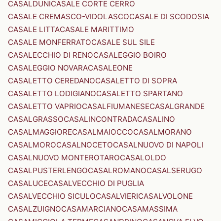
CASALDUNI
CASALE CORTE CERRO
CASALE CREMASCO-VIDOLASCO
CASALE DI SCODOSIA
CASALE LITTA
CASALE MARITTIMO
CASALE MONFERRATO
CASALE SUL SILE
CASALECCHIO DI RENO
CASALEGGIO BOIRO
CASALEGGIO NOVARA
CASALEONE
CASALETTO CEREDANO
CASALETTO DI SOPRA
CASALETTO LODIGIANO
CASALETTO SPARTANO
CASALETTO VAPRIO
CASALFIUMANESE
CASALGRANDE
CASALGRASSO
CASALINCONTRADA
CASALINO
CASALMAGGIORE
CASALMAIOCCO
CASALMORANO
CASALMORO
CASALNOCETO
CASALNUOVO DI NAPOLI
CASALNUOVO MONTEROTARO
CASALOLDO
CASALPUSTERLENGO
CASALROMANO
CASALSERUGO
CASALUCE
CASALVECCHIO DI PUGLIA
CASALVECCHIO SICULO
CASALVIERI
CASALVOLONE
CASALZUIGNO
CASAMARCIANO
CASAMASSIMA