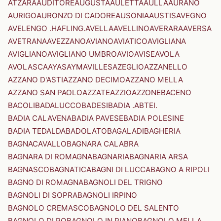
ATZARA
AUDITORE
AUGUSTA
AULETTA
AULLA
AURANO
AURIGO
AURONZO DI CADORE
AUSONIA
AUSTIS
AVEGNO
AVELENGO .HAFLING.
AVELLA
AVELLINO
AVERARA
AVERSA
AVETRANA
AVEZZANO
AVIANO
AVIATICO
AVIGLIANA
AVIGLIANO
AVIGLIANO UMBRO
AVIO
AVISE
AVOLA
AVOLASCA
AYAS
AYMAVILLES
AZEGLIO
AZZANELLO
AZZANO D'ASTI
AZZANO DECIMO
AZZANO MELLA
AZZANO SAN PAOLO
AZZATE
AZZIO
AZZONE
BACENO
BACOLI
BADALUCCO
BADESI
BADIA .ABTEI.
BADIA CALAVENA
BADIA PAVESE
BADIA POLESINE
BADIA TEDALDA
BADOLATO
BAGALADI
BAGHERIA
BAGNACAVALLO
BAGNARA CALABRA
BAGNARA DI ROMAGNA
BAGNARIA
BAGNARIA ARSA
BAGNASCO
BAGNATICA
BAGNI DI LUCCA
BAGNO A RIPOLI
BAGNO DI ROMAGNA
BAGNOLI DEL TRIGNO
BAGNOLI DI SOPRA
BAGNOLI IRPINO
BAGNOLO CREMASCO
BAGNOLO DEL SALENTO
BAGNOLO DI PO
BAGNOLO IN PIANO
BAGNOLO MELLA