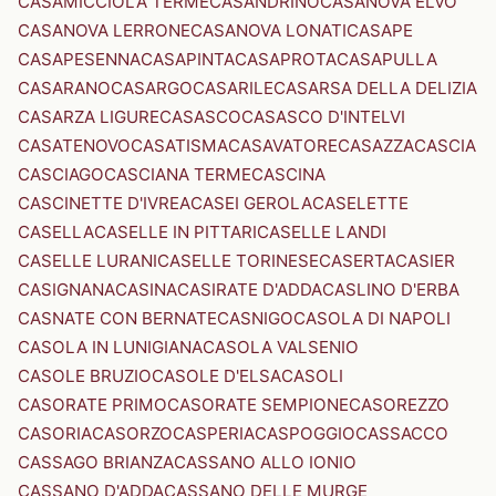
CASAMICCIOLA TERME
CASANDRINO
CASANOVA ELVO
CASANOVA LERRONE
CASANOVA LONATI
CASAPE
CASAPESENNA
CASAPINTA
CASAPROTA
CASAPULLA
CASARANO
CASARGO
CASARILE
CASARSA DELLA DELIZIA
CASARZA LIGURE
CASASCO
CASASCO D'INTELVI
CASATENOVO
CASATISMA
CASAVATORE
CASAZZA
CASCIA
CASCIAGO
CASCIANA TERME
CASCINA
CASCINETTE D'IVREA
CASEI GEROLA
CASELETTE
CASELLA
CASELLE IN PITTARI
CASELLE LANDI
CASELLE LURANI
CASELLE TORINESE
CASERTA
CASIER
CASIGNANA
CASINA
CASIRATE D'ADDA
CASLINO D'ERBA
CASNATE CON BERNATE
CASNIGO
CASOLA DI NAPOLI
CASOLA IN LUNIGIANA
CASOLA VALSENIO
CASOLE BRUZIO
CASOLE D'ELSA
CASOLI
CASORATE PRIMO
CASORATE SEMPIONE
CASOREZZO
CASORIA
CASORZO
CASPERIA
CASPOGGIO
CASSACCO
CASSAGO BRIANZA
CASSANO ALLO IONIO
CASSANO D'ADDA
CASSANO DELLE MURGE