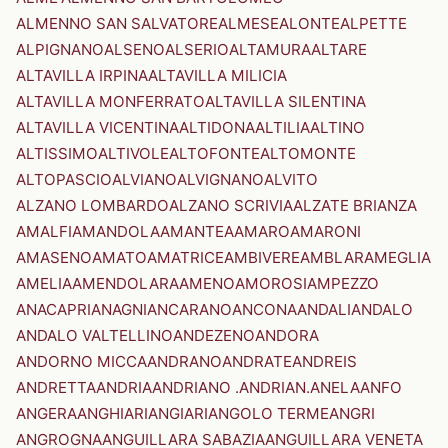
ALMENNO SAN SALVATORE
ALMESE
ALONTE
ALPETTE
ALPIGNANO
ALSENO
ALSERIO
ALTAMURA
ALTARE
ALTAVILLA IRPINA
ALTAVILLA MILICIA
ALTAVILLA MONFERRATO
ALTAVILLA SILENTINA
ALTAVILLA VICENTINA
ALTIDONA
ALTILIA
ALTINO
ALTISSIMO
ALTIVOLE
ALTOFONTE
ALTOMONTE
ALTOPASCIO
ALVIANO
ALVIGNANO
ALVITO
ALZANO LOMBARDO
ALZANO SCRIVIA
ALZATE BRIANZA
AMALFI
AMANDOLA
AMANTEA
AMARO
AMARONI
AMASENO
AMATO
AMATRICE
AMBIVERE
AMBLAR
AMEGLIA
AMELIA
AMENDOLARA
AMENO
AMOROSI
AMPEZZO
ANACAPRI
ANAGNI
ANCARANO
ANCONA
ANDALI
ANDALO
ANDALO VALTELLINO
ANDEZENO
ANDORA
ANDORNO MICCA
ANDRANO
ANDRATE
ANDREIS
ANDRETTA
ANDRIA
ANDRIANO .ANDRIAN.
ANELA
ANFO
ANGERA
ANGHIARI
ANGIARI
ANGOLO TERME
ANGRI
ANGROGNA
ANGUILLARA SABAZIA
ANGUILLARA VENETA