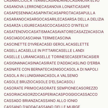
CASAMICCIOLA TERME
CASANDRINO
CASANOVA ELVO
CASANOVA LERRONE
CASANOVA LONATI
CASAPE
CASAPESENNA
CASAPINTA
CASAPROTA
CASAPULLA
CASARANO
CASARGO
CASARILE
CASARSA DELLA DELIZIA
CASARZA LIGURE
CASASCO
CASASCO D'INTELVI
CASATENOVO
CASATISMA
CASAVATORE
CASAZZA
CASCIA
CASCIAGO
CASCIANA TERME
CASCINA
CASCINETTE D'IVREA
CASEI GEROLA
CASELETTE
CASELLA
CASELLE IN PITTARI
CASELLE LANDI
CASELLE LURANI
CASELLE TORINESE
CASERTA
CASIER
CASIGNANA
CASINA
CASIRATE D'ADDA
CASLINO D'ERBA
CASNATE CON BERNATE
CASNIGO
CASOLA DI NAPOLI
CASOLA IN LUNIGIANA
CASOLA VALSENIO
CASOLE BRUZIO
CASOLE D'ELSA
CASOLI
CASORATE PRIMO
CASORATE SEMPIONE
CASOREZZO
CASORIA
CASORZO
CASPERIA
CASPOGGIO
CASSACCO
CASSAGO BRIANZA
CASSANO ALLO IONIO
CASSANO D'ADDA
CASSANO DELLE MURGE