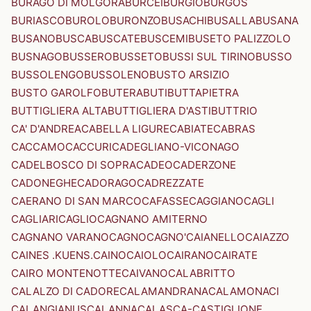
BURAGO DI MOLGORA
BURCEI
BURGIO
BURGOS
BURIASCO
BUROLO
BURONZO
BUSACHI
BUSALLA
BUSANA
BUSANO
BUSCA
BUSCATE
BUSCEMI
BUSETO PALIZZOLO
BUSNAGO
BUSSERO
BUSSETO
BUSSI SUL TIRINO
BUSSO
BUSSOLENGO
BUSSOLENO
BUSTO ARSIZIO
BUSTO GAROLFO
BUTERA
BUTI
BUTTAPIETRA
BUTTIGLIERA ALTA
BUTTIGLIERA D'ASTI
BUTTRIO
CA' D'ANDREA
CABELLA LIGURE
CABIATE
CABRAS
CACCAMO
CACCURI
CADEGLIANO-VICONAGO
CADELBOSCO DI SOPRA
CADEO
CADERZONE
CADONEGHE
CADORAGO
CADREZZATE
CAERANO DI SAN MARCO
CAFASSE
CAGGIANO
CAGLI
CAGLIARI
CAGLIO
CAGNANO AMITERNO
CAGNANO VARANO
CAGNO
CAGNO'
CAIANELLO
CAIAZZO
CAINES .KUENS.
CAINO
CAIOLO
CAIRANO
CAIRATE
CAIRO MONTENOTTE
CAIVANO
CALABRITTO
CALALZO DI CADORE
CALAMANDRANA
CALAMONACI
CALANGIANUS
CALANNA
CALASCA-CASTIGLIONE