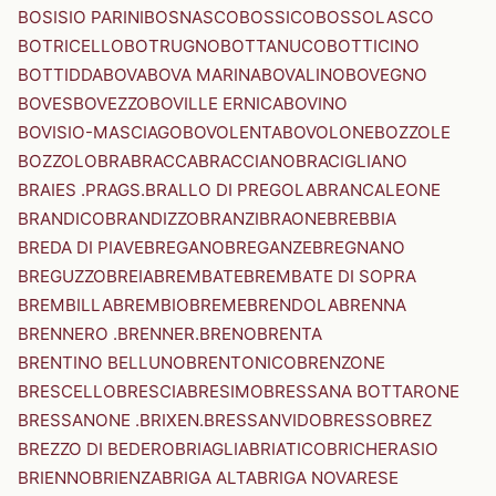
BOSISIO PARINI
BOSNASCO
BOSSICO
BOSSOLASCO
BOTRICELLO
BOTRUGNO
BOTTANUCO
BOTTICINO
BOTTIDDA
BOVA
BOVA MARINA
BOVALINO
BOVEGNO
BOVES
BOVEZZO
BOVILLE ERNICA
BOVINO
BOVISIO-MASCIAGO
BOVOLENTA
BOVOLONE
BOZZOLE
BOZZOLO
BRA
BRACCA
BRACCIANO
BRACIGLIANO
BRAIES .PRAGS.
BRALLO DI PREGOLA
BRANCALEONE
BRANDICO
BRANDIZZO
BRANZI
BRAONE
BREBBIA
BREDA DI PIAVE
BREGANO
BREGANZE
BREGNANO
BREGUZZO
BREIA
BREMBATE
BREMBATE DI SOPRA
BREMBILLA
BREMBIO
BREME
BRENDOLA
BRENNA
BRENNERO .BRENNER.
BRENO
BRENTA
BRENTINO BELLUNO
BRENTONICO
BRENZONE
BRESCELLO
BRESCIA
BRESIMO
BRESSANA BOTTARONE
BRESSANONE .BRIXEN.
BRESSANVIDO
BRESSO
BREZ
BREZZO DI BEDERO
BRIAGLIA
BRIATICO
BRICHERASIO
BRIENNO
BRIENZA
BRIGA ALTA
BRIGA NOVARESE