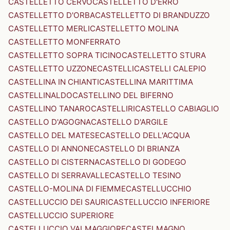
CASTELLETTO CERVO
CASTELLETTO D'ERRO
CASTELLETTO D'ORBA
CASTELLETTO DI BRANDUZZO
CASTELLETTO MERLI
CASTELLETTO MOLINA
CASTELLETTO MONFERRATO
CASTELLETTO SOPRA TICINO
CASTELLETTO STURA
CASTELLETTO UZZONE
CASTELLI
CASTELLI CALEPIO
CASTELLINA IN CHIANTI
CASTELLINA MARITTIMA
CASTELLINALDO
CASTELLINO DEL BIFERNO
CASTELLINO TANARO
CASTELLIRI
CASTELLO CABIAGLIO
CASTELLO D'AGOGNA
CASTELLO D'ARGILE
CASTELLO DEL MATESE
CASTELLO DELL'ACQUA
CASTELLO DI ANNONE
CASTELLO DI BRIANZA
CASTELLO DI CISTERNA
CASTELLO DI GODEGO
CASTELLO DI SERRAVALLE
CASTELLO TESINO
CASTELLO-MOLINA DI FIEMME
CASTELLUCCHIO
CASTELLUCCIO DEI SAURI
CASTELLUCCIO INFERIORE
CASTELLUCCIO SUPERIORE
CASTELLUCCIO VALMAGGIORE
CASTELMAGNO