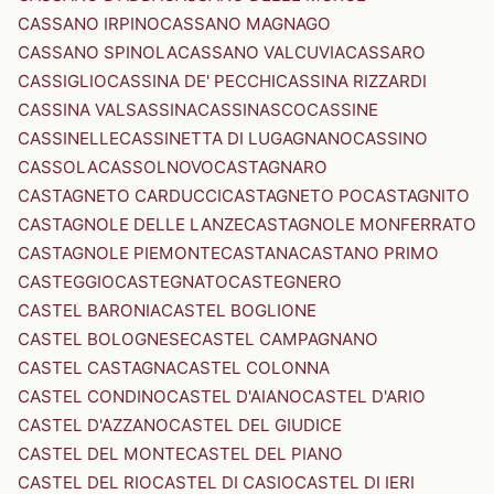
CASSANO IRPINO
CASSANO MAGNAGO
CASSANO SPINOLA
CASSANO VALCUVIA
CASSARO
CASSIGLIO
CASSINA DE' PECCHI
CASSINA RIZZARDI
CASSINA VALSASSINA
CASSINASCO
CASSINE
CASSINELLE
CASSINETTA DI LUGAGNANO
CASSINO
CASSOLA
CASSOLNOVO
CASTAGNARO
CASTAGNETO CARDUCCI
CASTAGNETO PO
CASTAGNITO
CASTAGNOLE DELLE LANZE
CASTAGNOLE MONFERRATO
CASTAGNOLE PIEMONTE
CASTANA
CASTANO PRIMO
CASTEGGIO
CASTEGNATO
CASTEGNERO
CASTEL BARONIA
CASTEL BOGLIONE
CASTEL BOLOGNESE
CASTEL CAMPAGNANO
CASTEL CASTAGNA
CASTEL COLONNA
CASTEL CONDINO
CASTEL D'AIANO
CASTEL D'ARIO
CASTEL D'AZZANO
CASTEL DEL GIUDICE
CASTEL DEL MONTE
CASTEL DEL PIANO
CASTEL DEL RIO
CASTEL DI CASIO
CASTEL DI IERI