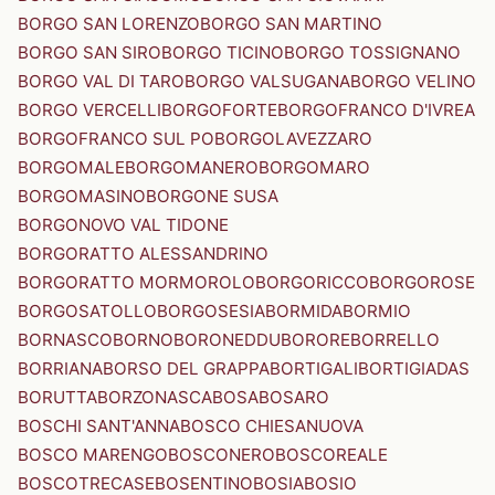
BORGO SAN LORENZO
BORGO SAN MARTINO
BORGO SAN SIRO
BORGO TICINO
BORGO TOSSIGNANO
BORGO VAL DI TARO
BORGO VALSUGANA
BORGO VELINO
BORGO VERCELLI
BORGOFORTE
BORGOFRANCO D'IVREA
BORGOFRANCO SUL PO
BORGOLAVEZZARO
BORGOMALE
BORGOMANERO
BORGOMARO
BORGOMASINO
BORGONE SUSA
BORGONOVO VAL TIDONE
BORGORATTO ALESSANDRINO
BORGORATTO MORMOROLO
BORGORICCO
BORGOROSE
BORGOSATOLLO
BORGOSESIA
BORMIDA
BORMIO
BORNASCO
BORNO
BORONEDDU
BORORE
BORRELLO
BORRIANA
BORSO DEL GRAPPA
BORTIGALI
BORTIGIADAS
BORUTTA
BORZONASCA
BOSA
BOSARO
BOSCHI SANT'ANNA
BOSCO CHIESANUOVA
BOSCO MARENGO
BOSCONERO
BOSCOREALE
BOSCOTRECASE
BOSENTINO
BOSIA
BOSIO