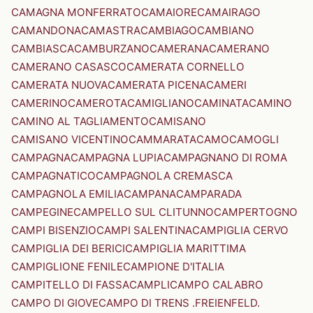
CAMAGNA MONFERRATO
CAMAIORE
CAMAIRAGO
CAMANDONA
CAMASTRA
CAMBIAGO
CAMBIANO
CAMBIASCA
CAMBURZANO
CAMERANA
CAMERANO
CAMERANO CASASCO
CAMERATA CORNELLO
CAMERATA NUOVA
CAMERATA PICENA
CAMERI
CAMERINO
CAMEROTA
CAMIGLIANO
CAMINATA
CAMINO
CAMINO AL TAGLIAMENTO
CAMISANO
CAMISANO VICENTINO
CAMMARATA
CAMO
CAMOGLI
CAMPAGNA
CAMPAGNA LUPIA
CAMPAGNANO DI ROMA
CAMPAGNATICO
CAMPAGNOLA CREMASCA
CAMPAGNOLA EMILIA
CAMPANA
CAMPARADA
CAMPEGINE
CAMPELLO SUL CLITUNNO
CAMPERTOGNO
CAMPI BISENZIO
CAMPI SALENTINA
CAMPIGLIA CERVO
CAMPIGLIA DEI BERICI
CAMPIGLIA MARITTIMA
CAMPIGLIONE FENILE
CAMPIONE D'ITALIA
CAMPITELLO DI FASSA
CAMPLI
CAMPO CALABRO
CAMPO DI GIOVE
CAMPO DI TRENS .FREIENFELD.