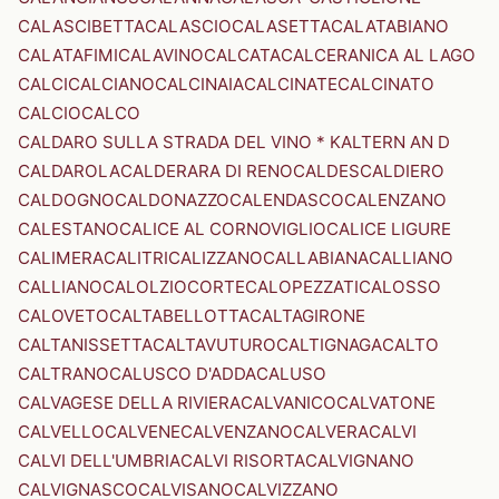
CALASCIBETTA
CALASCIO
CALASETTA
CALATABIANO
CALATAFIMI
CALAVINO
CALCATA
CALCERANICA AL LAGO
CALCI
CALCIANO
CALCINAIA
CALCINATE
CALCINATO
CALCIO
CALCO
CALDARO SULLA STRADA DEL VINO * KALTERN AN D
CALDAROLA
CALDERARA DI RENO
CALDES
CALDIERO
CALDOGNO
CALDONAZZO
CALENDASCO
CALENZANO
CALESTANO
CALICE AL CORNOVIGLIO
CALICE LIGURE
CALIMERA
CALITRI
CALIZZANO
CALLABIANA
CALLIANO
CALLIANO
CALOLZIOCORTE
CALOPEZZATI
CALOSSO
CALOVETO
CALTABELLOTTA
CALTAGIRONE
CALTANISSETTA
CALTAVUTURO
CALTIGNAGA
CALTO
CALTRANO
CALUSCO D'ADDA
CALUSO
CALVAGESE DELLA RIVIERA
CALVANICO
CALVATONE
CALVELLO
CALVENE
CALVENZANO
CALVERA
CALVI
CALVI DELL'UMBRIA
CALVI RISORTA
CALVIGNANO
CALVIGNASCO
CALVISANO
CALVIZZANO