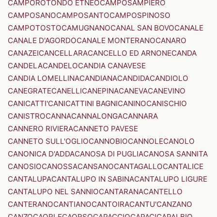
CAMPOROTONDO ETNEO
CAMPOSAMPIERO
CAMPOSANO
CAMPOSANTO
CAMPOSPINOSO
CAMPOTOSTO
CAMUGNANO
CANAL SAN BOVO
CANALE
CANALE D'AGORDO
CANALE MONTERANO
CANARO
CANAZEI
CANCELLARA
CANCELLO ED ARNONE
CANDA
CANDELA
CANDELO
CANDIA CANAVESE
CANDIA LOMELLINA
CANDIANA
CANDIDA
CANDIOLO
CANEGRATE
CANELLI
CANEPINA
CANEVA
CANEVINO
CANICATTI'
CANICATTINI BAGNI
CANINO
CANISCHIO
CANISTRO
CANNA
CANNALONGA
CANNARA
CANNERO RIVIERA
CANNETO PAVESE
CANNETO SULL'OGLIO
CANNOBIO
CANNOLE
CANOLO
CANONICA D'ADDA
CANOSA DI PUGLIA
CANOSA SANNITA
CANOSIO
CANOSSA
CANSANO
CANTAGALLO
CANTALICE
CANTALUPA
CANTALUPO IN SABINA
CANTALUPO LIGURE
CANTALUPO NEL SANNIO
CANTARANA
CANTELLO
CANTERANO
CANTIANO
CANTOIRA
CANTU'
CANZANO
CANZO
CAORLE
CAORSO
CAPACCIO
CAPACI
CAPALBIO