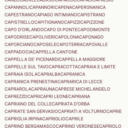
CAPANNOLI
CAPANNORI
CAPENA
CAPERGNANICA
CAPESTRANO
CAPIAGO INTIMIANO
CAPISTRANO
CAPISTRELLO
CAPITIGNANO
CAPIZZI
CAPIZZONE
CAPO D'ORLANDO
CAPO DI PONTE
CAPODIMONTE
CAPODRISE
CAPOLIVERI
CAPOLONA
CAPONAGO
CAPORCIANO
CAPOSELE
CAPOTERRA
CAPOVALLE
CAPPADOCIA
CAPPELLA CANTONE
CAPPELLA DE' PICENARDI
CAPPELLA MAGGIORE
CAPPELLE SUL TAVO
CAPRACOTTA
CAPRAIA E LIMITE
CAPRAIA ISOLA
CAPRALBA
CAPRANICA
CAPRANICA PRENESTINA
CAPRARICA DI LECCE
CAPRAROLA
CAPRAUNA
CAPRESE MICHELANGELO
CAPREZZO
CAPRI
CAPRI LEONE
CAPRIANA
CAPRIANO DEL COLLE
CAPRIATA D'ORBA
CAPRIATE SAN GERVASIO
CAPRIATI A VOLTURNO
CAPRIE
CAPRIGLIA IRPINA
CAPRIGLIO
CAPRILE
CAPRINO BERGAMASCO
CAPRINO VERONESE
CAPRIOLO