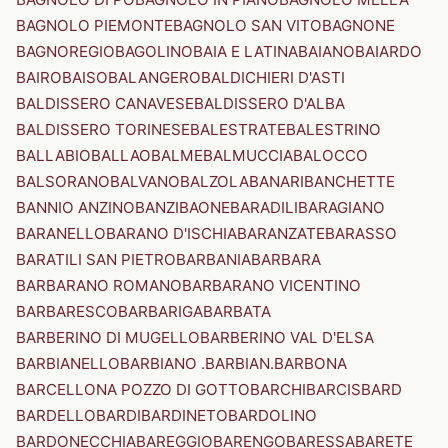
BAGNOLO PIEMONTE
BAGNOLO SAN VITO
BAGNONE
BAGNOREGIO
BAGOLINO
BAIA E LATINA
BAIANO
BAIARDO
BAIRO
BAISO
BALANGERO
BALDICHIERI D'ASTI
BALDISSERO CANAVESE
BALDISSERO D'ALBA
BALDISSERO TORINESE
BALESTRATE
BALESTRINO
BALLABIO
BALLAO
BALME
BALMUCCIA
BALOCCO
BALSORANO
BALVANO
BALZOLA
BANARI
BANCHETTE
BANNIO ANZINO
BANZI
BAONE
BARADILI
BARAGIANO
BARANELLO
BARANO D'ISCHIA
BARANZATE
BARASSO
BARATILI SAN PIETRO
BARBANIA
BARBARA
BARBARANO ROMANO
BARBARANO VICENTINO
BARBARESCO
BARBARIGA
BARBATA
BARBERINO DI MUGELLO
BARBERINO VAL D'ELSA
BARBIANELLO
BARBIANO .BARBIAN.
BARBONA
BARCELLONA POZZO DI GOTTO
BARCHI
BARCIS
BARD
BARDELLO
BARDI
BARDINETO
BARDOLINO
BARDONECCHIA
BAREGGIO
BARENGO
BARESSA
BARETE