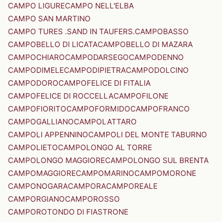
CAMPO LIGURE
CAMPO NELL'ELBA
CAMPO SAN MARTINO
CAMPO TURES .SAND IN TAUFERS.
CAMPOBASSO
CAMPOBELLO DI LICATA
CAMPOBELLO DI MAZARA
CAMPOCHIARO
CAMPODARSEGO
CAMPODENNO
CAMPODIMELE
CAMPODIPIETRA
CAMPODOLCINO
CAMPODORO
CAMPOFELICE DI FITALIA
CAMPOFELICE DI ROCCELLA
CAMPOFILONE
CAMPOFIORITO
CAMPOFORMIDO
CAMPOFRANCO
CAMPOGALLIANO
CAMPOLATTARO
CAMPOLI APPENNINO
CAMPOLI DEL MONTE TABURNO
CAMPOLIETO
CAMPOLONGO AL TORRE
CAMPOLONGO MAGGIORE
CAMPOLONGO SUL BRENTA
CAMPOMAGGIORE
CAMPOMARINO
CAMPOMORONE
CAMPONOGARA
CAMPORA
CAMPOREALE
CAMPORGIANO
CAMPOROSSO
CAMPOROTONDO DI FIASTRONE