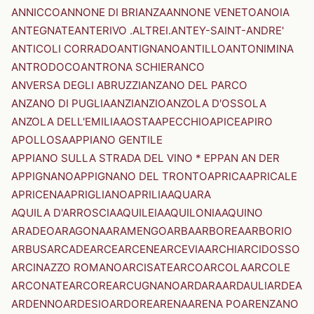
ANNICCO
ANNONE DI BRIANZA
ANNONE VENETO
ANOIA
ANTEGNATE
ANTERIVO .ALTREI.
ANTEY-SAINT-ANDRE'
ANTICOLI CORRADO
ANTIGNANO
ANTILLO
ANTONIMINA
ANTRODOCO
ANTRONA SCHIERANCO
ANVERSA DEGLI ABRUZZI
ANZANO DEL PARCO
ANZANO DI PUGLIA
ANZI
ANZIO
ANZOLA D'OSSOLA
ANZOLA DELL'EMILIA
AOSTA
APECCHIO
APICE
APIRO
APOLLOSA
APPIANO GENTILE
APPIANO SULLA STRADA DEL VINO * EPPAN AN DER
APPIGNANO
APPIGNANO DEL TRONTO
APRICA
APRICALE
APRICENA
APRIGLIANO
APRILIA
AQUARA
AQUILA D'ARROSCIA
AQUILEIA
AQUILONIA
AQUINO
ARADEO
ARAGONA
ARAMENGO
ARBA
ARBOREA
ARBORIO
ARBUS
ARCADE
ARCE
ARCENE
ARCEVIA
ARCHI
ARCIDOSSO
ARCINAZZO ROMANO
ARCISATE
ARCO
ARCOLA
ARCOLE
ARCONATE
ARCORE
ARCUGNANO
ARDARA
ARDAULI
ARDEA
ARDENNO
ARDESIO
ARDORE
ARENA
ARENA PO
ARENZANO