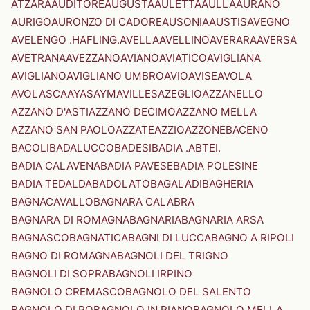
ATZARA
AUDITORE
AUGUSTA
AULETTA
AULLA
AURANO
AURIGO
AURONZO DI CADORE
AUSONIA
AUSTIS
AVEGNO
AVELENGO .HAFLING.
AVELLA
AVELLINO
AVERARA
AVERSA
AVETRANA
AVEZZANO
AVIANO
AVIATICO
AVIGLIANA
AVIGLIANO
AVIGLIANO UMBRO
AVIO
AVISE
AVOLA
AVOLASCA
AYAS
AYMAVILLES
AZEGLIO
AZZANELLO
AZZANO D'ASTI
AZZANO DECIMO
AZZANO MELLA
AZZANO SAN PAOLO
AZZATE
AZZIO
AZZONE
BACENO
BACOLI
BADALUCCO
BADESI
BADIA .ABTEI.
BADIA CALAVENA
BADIA PAVESE
BADIA POLESINE
BADIA TEDALDA
BADOLATO
BAGALADI
BAGHERIA
BAGNACAVALLO
BAGNARA CALABRA
BAGNARA DI ROMAGNA
BAGNARIA
BAGNARIA ARSA
BAGNASCO
BAGNATICA
BAGNI DI LUCCA
BAGNO A RIPOLI
BAGNO DI ROMAGNA
BAGNOLI DEL TRIGNO
BAGNOLI DI SOPRA
BAGNOLI IRPINO
BAGNOLO CREMASCO
BAGNOLO DEL SALENTO
BAGNOLO DI PO
BAGNOLO IN PIANO
BAGNOLO MELLA