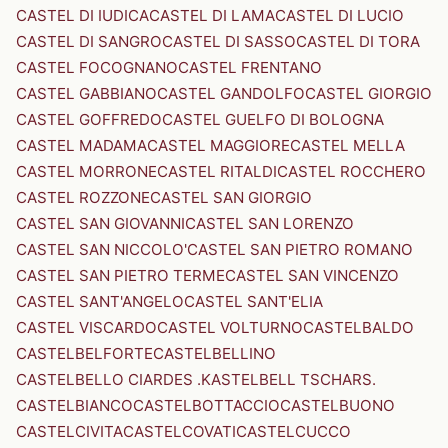
CASTEL DI IUDICA
CASTEL DI LAMA
CASTEL DI LUCIO
CASTEL DI SANGRO
CASTEL DI SASSO
CASTEL DI TORA
CASTEL FOCOGNANO
CASTEL FRENTANO
CASTEL GABBIANO
CASTEL GANDOLFO
CASTEL GIORGIO
CASTEL GOFFREDO
CASTEL GUELFO DI BOLOGNA
CASTEL MADAMA
CASTEL MAGGIORE
CASTEL MELLA
CASTEL MORRONE
CASTEL RITALDI
CASTEL ROCCHERO
CASTEL ROZZONE
CASTEL SAN GIORGIO
CASTEL SAN GIOVANNI
CASTEL SAN LORENZO
CASTEL SAN NICCOLO'
CASTEL SAN PIETRO ROMANO
CASTEL SAN PIETRO TERME
CASTEL SAN VINCENZO
CASTEL SANT'ANGELO
CASTEL SANT'ELIA
CASTEL VISCARDO
CASTEL VOLTURNO
CASTELBALDO
CASTELBELFORTE
CASTELBELLINO
CASTELBELLO CIARDES .KASTELBELL TSCHARS.
CASTELBIANCO
CASTELBOTTACCIO
CASTELBUONO
CASTELCIVITA
CASTELCOVATI
CASTELCUCCO