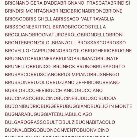
BRIGNANO GERA D'ADDA
BRIGNANO-FRASCATA
BRINDISI
BRINDISI MONTAGNA
BRINZIO
BRIONA
BRIONE
BRIONE
BRIOSCO
BRISIGHELLA
BRISSAGO-VALTRAVAGLIA
BRISSOGNE
BRITTOLI
BRIVIO
BROCCOSTELLA
BROGLIANO
BROGNATURO
BROLO
BRONDELLO
BRONI
BRONTE
BRONZOLO .BRANZOLL.
BROSSASCO
BROSSO
BROVELLO-CARPUGNINO
BROZOLO
BRUGHERIO
BRUGINE
BRUGNATO
BRUGNERA
BRUINO
BRUMANO
BRUNATE
BRUNELLO
BRUNICO .BRUNECK.
BRUNO
BRUSAPORTO
BRUSASCO
BRUSCIANO
BRUSIMPIANO
BRUSNENGO
BRUSSON
BRUZOLO
BRUZZANO ZEFFIRIO
BUBBIANO
BUBBIO
BUCCHERI
BUCCHIANICO
BUCCIANO
BUCCINASCO
BUCCINO
BUCINE
BUDDUSO'
BUDOIA
BUDONI
BUDRIO
BUGGERRU
BUGGIANO
BUGLIO IN MONTE
BUGNARA
BUGUGGIATE
BUJA
BULCIAGO
BULGAROGRASSO
BULTEI
BULZI
BUONABITACOLO
BUONALBERGO
BUONCONVENTO
BUONVICINO