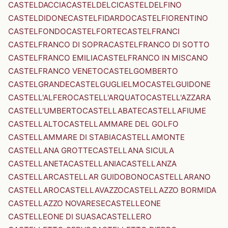
CASTELDACCIA
CASTELDELCI
CASTELDELFINO
CASTELDIDONE
CASTELFIDARDO
CASTELFIORENTINO
CASTELFONDO
CASTELFORTE
CASTELFRANCI
CASTELFRANCO DI SOPRA
CASTELFRANCO DI SOTTO
CASTELFRANCO EMILIA
CASTELFRANCO IN MISCANO
CASTELFRANCO VENETO
CASTELGOMBERTO
CASTELGRANDE
CASTELGUGLIELMO
CASTELGUIDONE
CASTELL'ALFERO
CASTELL'ARQUATO
CASTELL'AZZARA
CASTELL'UMBERTO
CASTELLABATE
CASTELLAFIUME
CASTELLALTO
CASTELLAMMARE DEL GOLFO
CASTELLAMMARE DI STABIA
CASTELLAMONTE
CASTELLANA GROTTE
CASTELLANA SICULA
CASTELLANETA
CASTELLANIA
CASTELLANZA
CASTELLAR
CASTELLAR GUIDOBONO
CASTELLARANO
CASTELLARO
CASTELLAVAZZO
CASTELLAZZO BORMIDA
CASTELLAZZO NOVARESE
CASTELLEONE
CASTELLEONE DI SUASA
CASTELLERO