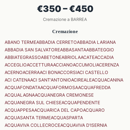
€350 – €450
Cremazione a BARREA
Cremazione
ABANO TERME
ABBADIA CERRETO
ABBADIA LARIANA
ABBADIA SAN SALVATORE
ABBASANTA
ABBATEGGIO
ABBIATEGRASSO
ABETONE
ABRIOLA
ACATE
ACCADIA
ACCEGLIO
ACCETTURA
ACCIANO
ACCUMOLI
ACERENZA
ACERNO
ACERRA
ACI BONACCORSI
ACI CASTELLO
ACI CATENA
ACI SANT'ANTONIO
ACIREALE
ACQUACANINA
ACQUAFONDATA
ACQUAFORMOSA
ACQUAFREDDA
ACQUALAGNA
ACQUANEGRA CREMONESE
ACQUANEGRA SUL CHIESE
ACQUAPENDENTE
ACQUAPPESA
ACQUARICA DEL CAPO
ACQUARO
ACQUASANTA TERME
ACQUASPARTA
ACQUAVIVA COLLECROCE
ACQUAVIVA D'ISERNIA