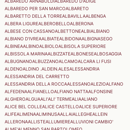
ALBAREDO ARNABOLDI
ALBAREDO D'ADIGE
ALBAREDO PER SAN MARCO
ALBARETO
ALBARETTO DELLA TORRE
ALBAVILLA
ALBENGA
ALBERA LIGURE
ALBEROBELLO
ALBERONA
ALBESE CON CASSANO
ALBETTONE
ALBI
ALBIANO
ALBIANO D'IVREA
ALBIATE
ALBIDONA
ALBIGNASEGO
ALBINEA
ALBINO
ALBIOLO
ALBISOLA SUPERIORE
ALBISSOLA MARINA
ALBIZZATE
ALBONESE
ALBOSAGGIA
ALBUGNANO
ALBUZZANO
ALCAMO
ALCARA LI FUSI
ALDENO
ALDINO .ALDEIN.
ALES
ALESSANDRIA
ALESSANDRIA DEL CARRETTO
ALESSANDRIA DELLA ROCCA
ALESSANO
ALEZIO
ALFANO
ALFEDENA
ALFIANELLO
ALFIANO NATTA
ALFONSINE
ALGHERO
ALGUA
ALI'
ALI' TERME
ALIA
ALIANO
ALICE BEL COLLE
ALICE CASTELLO
ALICE SUPERIORE
ALIFE
ALIMENA
ALIMINUSA
ALLAI
ALLEGHE
ALLEIN
ALLERONA
ALLISTE
ALLUMIERE
ALLUVIONI CAMBIO'
ALME'
ALMENNO SAN BARTOLOMEO