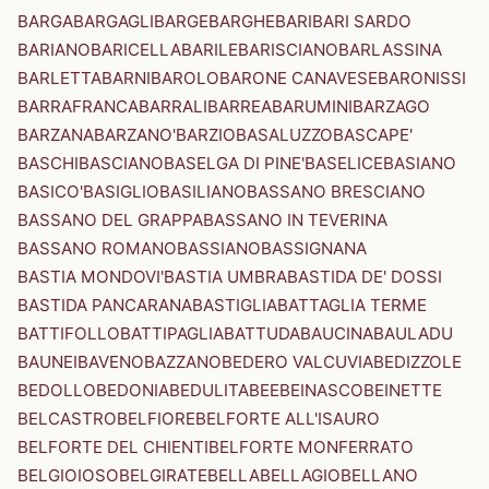
BARGA
BARGAGLI
BARGE
BARGHE
BARI
BARI SARDO
BARIANO
BARICELLA
BARILE
BARISCIANO
BARLASSINA
BARLETTA
BARNI
BAROLO
BARONE CANAVESE
BARONISSI
BARRAFRANCA
BARRALI
BARREA
BARUMINI
BARZAGO
BARZANA
BARZANO'
BARZIO
BASALUZZO
BASCAPE'
BASCHI
BASCIANO
BASELGA DI PINE'
BASELICE
BASIANO
BASICO'
BASIGLIO
BASILIANO
BASSANO BRESCIANO
BASSANO DEL GRAPPA
BASSANO IN TEVERINA
BASSANO ROMANO
BASSIANO
BASSIGNANA
BASTIA MONDOVI'
BASTIA UMBRA
BASTIDA DE' DOSSI
BASTIDA PANCARANA
BASTIGLIA
BATTAGLIA TERME
BATTIFOLLO
BATTIPAGLIA
BATTUDA
BAUCINA
BAULADU
BAUNEI
BAVENO
BAZZANO
BEDERO VALCUVIA
BEDIZZOLE
BEDOLLO
BEDONIA
BEDULITA
BEE
BEINASCO
BEINETTE
BELCASTRO
BELFIORE
BELFORTE ALL'ISAURO
BELFORTE DEL CHIENTI
BELFORTE MONFERRATO
BELGIOIOSO
BELGIRATE
BELLA
BELLAGIO
BELLANO