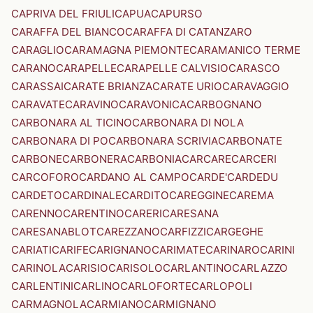
CAPRIVA DEL FRIULI
CAPUA
CAPURSO
CARAFFA DEL BIANCO
CARAFFA DI CATANZARO
CARAGLIO
CARAMAGNA PIEMONTE
CARAMANICO TERME
CARANO
CARAPELLE
CARAPELLE CALVISIO
CARASCO
CARASSAI
CARATE BRIANZA
CARATE URIO
CARAVAGGIO
CARAVATE
CARAVINO
CARAVONICA
CARBOGNANO
CARBONARA AL TICINO
CARBONARA DI NOLA
CARBONARA DI PO
CARBONARA SCRIVIA
CARBONATE
CARBONE
CARBONERA
CARBONIA
CARCARE
CARCERI
CARCOFORO
CARDANO AL CAMPO
CARDE'
CARDEDU
CARDETO
CARDINALE
CARDITO
CAREGGINE
CAREMA
CARENNO
CARENTINO
CARERI
CARESANA
CARESANABLOT
CAREZZANO
CARFIZZI
CARGEGHE
CARIATI
CARIFE
CARIGNANO
CARIMATE
CARINARO
CARINI
CARINOLA
CARISIO
CARISOLO
CARLANTINO
CARLAZZO
CARLENTINI
CARLINO
CARLOFORTE
CARLOPOLI
CARMAGNOLA
CARMIANO
CARMIGNANO