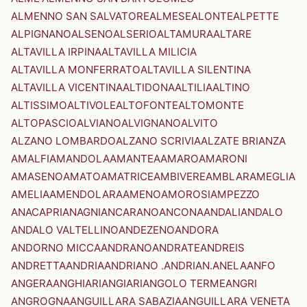
ALMENNO SAN SALVATORE
ALMESE
ALONTE
ALPETTE
ALPIGNANO
ALSENO
ALSERIO
ALTAMURA
ALTARE
ALTAVILLA IRPINA
ALTAVILLA MILICIA
ALTAVILLA MONFERRATO
ALTAVILLA SILENTINA
ALTAVILLA VICENTINA
ALTIDONA
ALTILIA
ALTINO
ALTISSIMO
ALTIVOLE
ALTOFONTE
ALTOMONTE
ALTOPASCIO
ALVIANO
ALVIGNANO
ALVITO
ALZANO LOMBARDO
ALZANO SCRIVIA
ALZATE BRIANZA
AMALFI
AMANDOLA
AMANTEA
AMARO
AMARONI
AMASENO
AMATO
AMATRICE
AMBIVERE
AMBLAR
AMEGLIA
AMELIA
AMENDOLARA
AMENO
AMOROSI
AMPEZZO
ANACAPRI
ANAGNI
ANCARANO
ANCONA
ANDALI
ANDALO
ANDALO VALTELLINO
ANDEZENO
ANDORA
ANDORNO MICCA
ANDRANO
ANDRATE
ANDREIS
ANDRETTA
ANDRIA
ANDRIANO .ANDRIAN.
ANELA
ANFO
ANGERA
ANGHIARI
ANGIARI
ANGOLO TERME
ANGRI
ANGROGNA
ANGUILLARA SABAZIA
ANGUILLARA VENETA