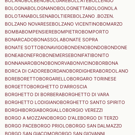
BOLANO
BOLBENO
BOLGARE
BOLLATE
BOLLENGO
BOLOGNA
BOLOGNANO
BOLOGNETTA
BOLOGNOLA
BOLOTANA
BOLSENA
BOLTIERE
BOLZANO .BOZEN.
BOLZANO NOVARESE
BOLZANO VICENTINO
BOMARZO
BOMBA
BOMPENSIERE
BOMPIETRO
BOMPORTO
BONARCADO
BONASSOLA
BONATE SOPRA
BONATE SOTTO
BONAVIGO
BONDENO
BONDO
BONDONE
BONEA
BONEFRO
BONEMERSE
BONIFATI
BONITO
BONNANARO
BONO
BONORVA
BONVICINO
BORBONA
BORCA DI CADORE
BORDANO
BORDIGHERA
BORDOLANO
BORE
BORETTO
BORGARELLO
BORGARO TORINESE
BORGETTO
BORGHETTO D'ARROSCIA
BORGHETTO DI BORBERA
BORGHETTO DI VARA
BORGHETTO LODIGIANO
BORGHETTO SANTO SPIRITO
BORGHI
BORGIA
BORGIALLO
BORGIO VEREZZI
BORGO A MOZZANO
BORGO D'ALE
BORGO DI TERZO
BORGO PACE
BORGO PRIOLO
BORGO SAN DALMAZZO
BORGO SAN GIACOMO
BORGO SAN GIOVANNI