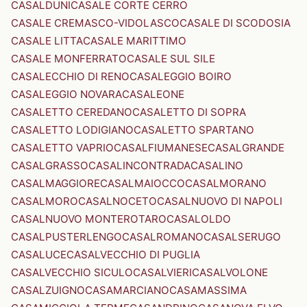
CASALDUNI
CASALE CORTE CERRO
CASALE CREMASCO-VIDOLASCO
CASALE DI SCODOSIA
CASALE LITTA
CASALE MARITTIMO
CASALE MONFERRATO
CASALE SUL SILE
CASALECCHIO DI RENO
CASALEGGIO BOIRO
CASALEGGIO NOVARA
CASALEONE
CASALETTO CEREDANO
CASALETTO DI SOPRA
CASALETTO LODIGIANO
CASALETTO SPARTANO
CASALETTO VAPRIO
CASALFIUMANESE
CASALGRANDE
CASALGRASSO
CASALINCONTRADA
CASALINO
CASALMAGGIORE
CASALMAIOCCO
CASALMORANO
CASALMORO
CASALNOCETO
CASALNUOVO DI NAPOLI
CASALNUOVO MONTEROTARO
CASALOLDO
CASALPUSTERLENGO
CASALROMANO
CASALSERUGO
CASALUCE
CASALVECCHIO DI PUGLIA
CASALVECCHIO SICULO
CASALVIERI
CASALVOLONE
CASALZUIGNO
CASAMARCIANO
CASAMASSIMA