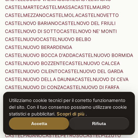
CASTELMARTE
CASTELMASSA
CASTELMAURO
CASTELMEZZANO
CASTELMOLA
CASTELNOVETTO
CASTELNOVO BARIANO
CASTELNOVO DEL FRIULI
CASTELNOVO DI SOTTO
CASTELNOVO NE' MONTI
CASTELNUOVO
CASTELNUOVO BELBO
CASTELNUOVO BERARDENGA
CASTELNUOVO BOCCA D'ADDA
CASTELNUOVO BORMIDA
CASTELNUOVO BOZZENTE
CASTELNUOVO CALCEA
CASTELNUOVO CILENTO
CASTELNUOVO DEL GARDA
CASTELNUOVO DELLA DAUNIA
CASTELNUOVO DI CEVA
CASTELNUOVO DI CONZA
CASTELNUOVO DI FARFA
CASTELNUOVO DI GARFAGNANA
Utilizziamo cookie tecnici per il corretto funzionamento
CASTELNUOVO DI PORTO
CASTELNUOVO DON BOSCO
del sito. Con il tuo consenso possiamo utilizzare cookie
CASTELNUOVO MAGRA
CASTELNUOVO NIGRA
statistici e pubblicitari.
Scopri di più
.
CASTELNUOVO PARANO
CASTELNUOVO RANGONE
Accetta
Rifiuta
CASTELNUOVO SCRIVIA
CASTELNUOVO VAL DI CECINA
CASTELPAGANO
CASTELPETROSO
CASTELPIZZUTO