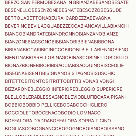
BERZO SAN FERMO
BESANA IN BRIANZA
BESANO
BESATE
BESENELLO
BESENZONE
BESNATE
BESOZZO
BESSUDE
BETTOLA
BETTONA
BEURA-CARDEZZA
BEVAGNA
BEVERINO
BEVILACQUA
BEZZECCA
BIANCAVILLA
BIANCHI
BIANCO
BIANDRATE
BIANDRONNO
BIANZANO
BIANZE'
BIANZONE
BIASSONO
BIBBIANO
BIBBIENA
BIBBONA
BIBIANA
BICCARI
BICINICCO
BIDONI'
BIELLA
BIENNO
BIENO
BIENTINA
BIGARELLO
BINAGO
BINASCO
BINETTO
BIOGLIO
BIONAZ
BIONE
BIRORI
BISACCIA
BISACQUINO
BISCEGLIE
BISEGNA
BISENTI
BISIGNANO
BISTAGNO
BISUSCHIO
BITETTO
BITONTO
BITRITTO
BITTI
BIVONA
BIVONGI
BIZZARONE
BLEGGIO INFERIORE
BLEGGIO SUPERIORE
BLELLO
BLERA
BLESSAGNO
BLEVIO
BLUFI
BOARA PISANI
BOBBIO
BOBBIO PELLICE
BOCA
BOCCHIGLIERO
BOCCIOLETO
BOCENAGO
BODIO LOMNAGO
BOFFALORA D'ADDA
BOFFALORA SOPRA TICINO
BOGLIASCO
BOGNANCO
BOGOGNO
BOIANO
BOISSANO