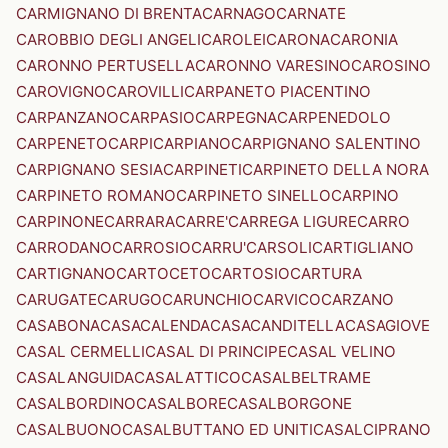
CARMIGNANO DI BRENTA
CARNAGO
CARNATE
CAROBBIO DEGLI ANGELI
CAROLEI
CARONA
CARONIA
CARONNO PERTUSELLA
CARONNO VARESINO
CAROSINO
CAROVIGNO
CAROVILLI
CARPANETO PIACENTINO
CARPANZANO
CARPASIO
CARPEGNA
CARPENEDOLO
CARPENETO
CARPI
CARPIANO
CARPIGNANO SALENTINO
CARPIGNANO SESIA
CARPINETI
CARPINETO DELLA NORA
CARPINETO ROMANO
CARPINETO SINELLO
CARPINO
CARPINONE
CARRARA
CARRE'
CARREGA LIGURE
CARRO
CARRODANO
CARROSIO
CARRU'
CARSOLI
CARTIGLIANO
CARTIGNANO
CARTOCETO
CARTOSIO
CARTURA
CARUGATE
CARUGO
CARUNCHIO
CARVICO
CARZANO
CASABONA
CASACALENDA
CASACANDITELLA
CASAGIOVE
CASAL CERMELLI
CASAL DI PRINCIPE
CASAL VELINO
CASALANGUIDA
CASALATTICO
CASALBELTRAME
CASALBORDINO
CASALBORE
CASALBORGONE
CASALBUONO
CASALBUTTANO ED UNITI
CASALCIPRANO