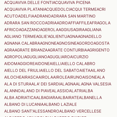
ACQUAVIVA DELLE FONTI
ACQUAVIVA PICENA
ACQUAVIVA PLATANI
ACQUEDOLCI
ACQUI TERME
ACRI
ACUTO
ADELFIA
ADRANO
ADRARA SAN MARTINO
ADRARA SAN ROCCO
ADRIA
ADRO
AFFI
AFFILE
AFRAGOLA
AFRICO
AGAZZANO
AGEROLA
AGGIUS
AGIRA
AGLIANA
AGLIANO TERME
AGLIE'
AGLIENTU
AGNA
AGNADELLO
AGNANA CALABRA
AGNONE
AGNOSINE
AGORDO
AGOSTA
AGRA
AGRATE BRIANZA
AGRATE CONTURBIA
AGRIGENTO
AGROPOLI
AGUGLIANO
AGUGLIARO
AICURZIO
AIDOMAGGIORE
AIDONE
AIELLI
AIELLO CALABRO
AIELLO DEL FRIULI
AIELLO DEL SABATO
AIETA
AILANO
AILOCHE
AIRASCA
AIROLA
AIROLE
AIRUNO
AISONE
ALA
ALA DI STURA
ALA' DEI SARDI
ALAGNA
ALAGNA VALSESIA
ALANNO
ALANO DI PIAVE
ALASSIO
ALATRI
ALBA
ALBA ADRIATICA
ALBAGIARA
ALBAIRATE
ALBANELLA
ALBANO DI LUCANIA
ALBANO LAZIALE
ALBANO SANT'ALESSANDRO
ALBANO VERCELLESE