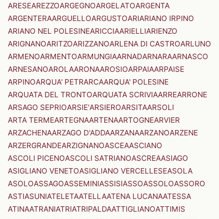
ARESE
AREZZO
ARGEGNO
ARGELATO
ARGENTA
ARGENTERA
ARGUELLO
ARGUSTO
ARI
ARIANO IRPINO
ARIANO NEL POLESINE
ARICCIA
ARIELLI
ARIENZO
ARIGNANO
ARITZO
ARIZZANO
ARLENA DI CASTRO
ARLUNO
ARMENO
ARMENTO
ARMUNGIA
ARNAD
ARNARA
ARNASCO
ARNESANO
AROLA
ARONA
AROSIO
ARPAIA
ARPAISE
ARPINO
ARQUA' PETRARCA
ARQUA' POLESINE
ARQUATA DEL TRONTO
ARQUATA SCRIVIA
ARRE
ARRONE
ARSAGO SEPRIO
ARSIE'
ARSIERO
ARSITA
ARSOLI
ARTA TERME
ARTEGNA
ARTENA
ARTOGNE
ARVIER
ARZACHENA
ARZAGO D'ADDA
ARZANA
ARZANO
ARZENE
ARZERGRANDE
ARZIGNANO
ASCEA
ASCIANO
ASCOLI PICENO
ASCOLI SATRIANO
ASCREA
ASIAGO
ASIGLIANO VENETO
ASIGLIANO VERCELLESE
ASOLA
ASOLO
ASSAGO
ASSEMINI
ASSISI
ASSO
ASSOLO
ASSORO
ASTI
ASUNI
ATELETA
ATELLA
ATENA LUCANA
ATESSA
ATINA
ATRANI
ATRI
ATRIPALDA
ATTIGLIANO
ATTIMIS