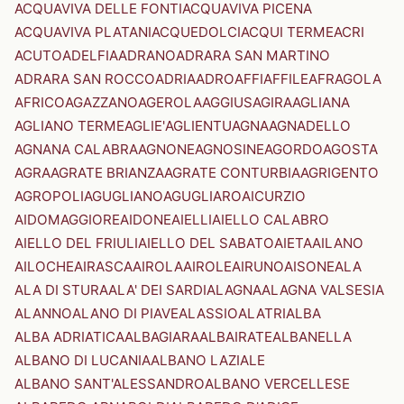
ACQUAVIVA DELLE FONTI
ACQUAVIVA PICENA
ACQUAVIVA PLATANI
ACQUEDOLCI
ACQUI TERME
ACRI
ACUTO
ADELFIA
ADRANO
ADRARA SAN MARTINO
ADRARA SAN ROCCO
ADRIA
ADRO
AFFI
AFFILE
AFRAGOLA
AFRICO
AGAZZANO
AGEROLA
AGGIUS
AGIRA
AGLIANA
AGLIANO TERME
AGLIE'
AGLIENTU
AGNA
AGNADELLO
AGNANA CALABRA
AGNONE
AGNOSINE
AGORDO
AGOSTA
AGRA
AGRATE BRIANZA
AGRATE CONTURBIA
AGRIGENTO
AGROPOLI
AGUGLIANO
AGUGLIARO
AICURZIO
AIDOMAGGIORE
AIDONE
AIELLI
AIELLO CALABRO
AIELLO DEL FRIULI
AIELLO DEL SABATO
AIETA
AILANO
AILOCHE
AIRASCA
AIROLA
AIROLE
AIRUNO
AISONE
ALA
ALA DI STURA
ALA' DEI SARDI
ALAGNA
ALAGNA VALSESIA
ALANNO
ALANO DI PIAVE
ALASSIO
ALATRI
ALBA
ALBA ADRIATICA
ALBAGIARA
ALBAIRATE
ALBANELLA
ALBANO DI LUCANIA
ALBANO LAZIALE
ALBANO SANT'ALESSANDRO
ALBANO VERCELLESE