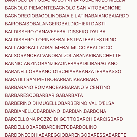
BAGNOLO PIEMONTE
BAGNOLO SAN VITO
BAGNONE
BAGNOREGIO
BAGOLINO
BAIA E LATINA
BAIANO
BAIARDO
BAIRO
BAISO
BALANGERO
BALDICHIERI D'ASTI
BALDISSERO CANAVESE
BALDISSERO D'ALBA
BALDISSERO TORINESE
BALESTRATE
BALESTRINO
BALLABIO
BALLAO
BALME
BALMUCCIA
BALOCCO
BALSORANO
BALVANO
BALZOLA
BANARI
BANCHETTE
BANNIO ANZINO
BANZI
BAONE
BARADILI
BARAGIANO
BARANELLO
BARANO D'ISCHIA
BARANZATE
BARASSO
BARATILI SAN PIETRO
BARBANIA
BARBARA
BARBARANO ROMANO
BARBARANO VICENTINO
BARBARESCO
BARBARIGA
BARBATA
BARBERINO DI MUGELLO
BARBERINO VAL D'ELSA
BARBIANELLO
BARBIANO .BARBIAN.
BARBONA
BARCELLONA POZZO DI GOTTO
BARCHI
BARCIS
BARD
BARDELLO
BARDI
BARDINETO
BARDOLINO
BARDONECCHIA
BAREGGIO
BARENGO
BARESSA
BARETE