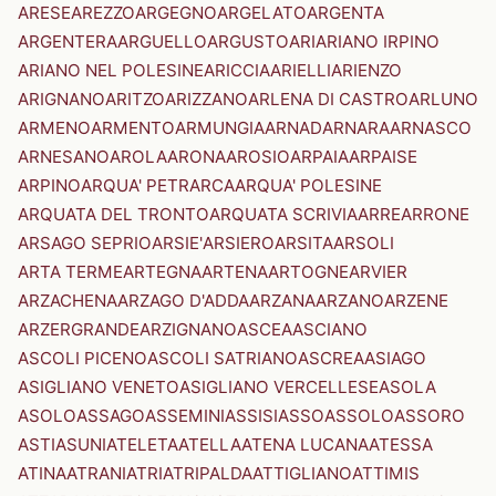
ARESE
AREZZO
ARGEGNO
ARGELATO
ARGENTA
ARGENTERA
ARGUELLO
ARGUSTO
ARI
ARIANO IRPINO
ARIANO NEL POLESINE
ARICCIA
ARIELLI
ARIENZO
ARIGNANO
ARITZO
ARIZZANO
ARLENA DI CASTRO
ARLUNO
ARMENO
ARMENTO
ARMUNGIA
ARNAD
ARNARA
ARNASCO
ARNESANO
AROLA
ARONA
AROSIO
ARPAIA
ARPAISE
ARPINO
ARQUA' PETRARCA
ARQUA' POLESINE
ARQUATA DEL TRONTO
ARQUATA SCRIVIA
ARRE
ARRONE
ARSAGO SEPRIO
ARSIE'
ARSIERO
ARSITA
ARSOLI
ARTA TERME
ARTEGNA
ARTENA
ARTOGNE
ARVIER
ARZACHENA
ARZAGO D'ADDA
ARZANA
ARZANO
ARZENE
ARZERGRANDE
ARZIGNANO
ASCEA
ASCIANO
ASCOLI PICENO
ASCOLI SATRIANO
ASCREA
ASIAGO
ASIGLIANO VENETO
ASIGLIANO VERCELLESE
ASOLA
ASOLO
ASSAGO
ASSEMINI
ASSISI
ASSO
ASSOLO
ASSORO
ASTI
ASUNI
ATELETA
ATELLA
ATENA LUCANA
ATESSA
ATINA
ATRANI
ATRI
ATRIPALDA
ATTIGLIANO
ATTIMIS