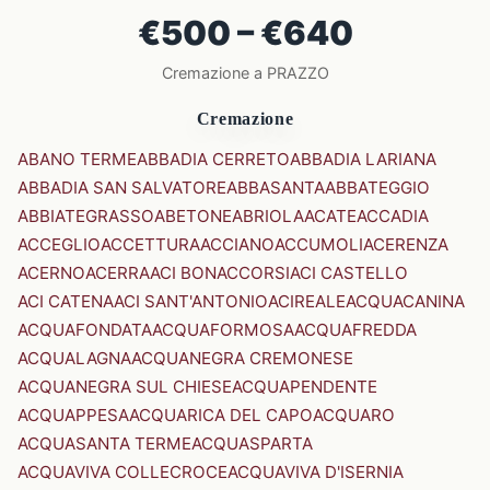
€500 – €640
Cremazione a PRAZZO
Cremazione
ABANO TERME
ABBADIA CERRETO
ABBADIA LARIANA
ABBADIA SAN SALVATORE
ABBASANTA
ABBATEGGIO
ABBIATEGRASSO
ABETONE
ABRIOLA
ACATE
ACCADIA
ACCEGLIO
ACCETTURA
ACCIANO
ACCUMOLI
ACERENZA
ACERNO
ACERRA
ACI BONACCORSI
ACI CASTELLO
ACI CATENA
ACI SANT'ANTONIO
ACIREALE
ACQUACANINA
ACQUAFONDATA
ACQUAFORMOSA
ACQUAFREDDA
ACQUALAGNA
ACQUANEGRA CREMONESE
ACQUANEGRA SUL CHIESE
ACQUAPENDENTE
ACQUAPPESA
ACQUARICA DEL CAPO
ACQUARO
ACQUASANTA TERME
ACQUASPARTA
ACQUAVIVA COLLECROCE
ACQUAVIVA D'ISERNIA