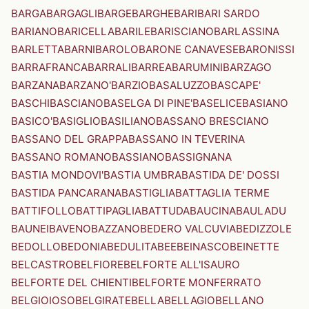
BARGA
BARGAGLI
BARGE
BARGHE
BARI
BARI SARDO
BARIANO
BARICELLA
BARILE
BARISCIANO
BARLASSINA
BARLETTA
BARNI
BAROLO
BARONE CANAVESE
BARONISSI
BARRAFRANCA
BARRALI
BARREA
BARUMINI
BARZAGO
BARZANA
BARZANO'
BARZIO
BASALUZZO
BASCAPE'
BASCHI
BASCIANO
BASELGA DI PINE'
BASELICE
BASIANO
BASICO'
BASIGLIO
BASILIANO
BASSANO BRESCIANO
BASSANO DEL GRAPPA
BASSANO IN TEVERINA
BASSANO ROMANO
BASSIANO
BASSIGNANA
BASTIA MONDOVI'
BASTIA UMBRA
BASTIDA DE' DOSSI
BASTIDA PANCARANA
BASTIGLIA
BATTAGLIA TERME
BATTIFOLLO
BATTIPAGLIA
BATTUDA
BAUCINA
BAULADU
BAUNEI
BAVENO
BAZZANO
BEDERO VALCUVIA
BEDIZZOLE
BEDOLLO
BEDONIA
BEDULITA
BEE
BEINASCO
BEINETTE
BELCASTRO
BELFIORE
BELFORTE ALL'ISAURO
BELFORTE DEL CHIENTI
BELFORTE MONFERRATO
BELGIOIOSO
BELGIRATE
BELLA
BELLAGIO
BELLANO