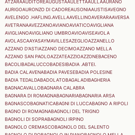
ATZARA
AUDITORE
AUGUSTA
AULETTA
AULLA
AURANO
AURIGO
AURONZO DI CADORE
AUSONIA
AUSTIS
AVEGNO
AVELENGO .HAFLING.
AVELLA
AVELLINO
AVERARA
AVERSA
AVETRANA
AVEZZANO
AVIANO
AVIATICO
AVIGLIANA
AVIGLIANO
AVIGLIANO UMBRO
AVIO
AVISE
AVOLA
AVOLASCA
AYAS
AYMAVILLES
AZEGLIO
AZZANELLO
AZZANO D'ASTI
AZZANO DECIMO
AZZANO MELLA
AZZANO SAN PAOLO
AZZATE
AZZIO
AZZONE
BACENO
BACOLI
BADALUCCO
BADESI
BADIA .ABTEI.
BADIA CALAVENA
BADIA PAVESE
BADIA POLESINE
BADIA TEDALDA
BADOLATO
BAGALADI
BAGHERIA
BAGNACAVALLO
BAGNARA CALABRA
BAGNARA DI ROMAGNA
BAGNARIA
BAGNARIA ARSA
BAGNASCO
BAGNATICA
BAGNI DI LUCCA
BAGNO A RIPOLI
BAGNO DI ROMAGNA
BAGNOLI DEL TRIGNO
BAGNOLI DI SOPRA
BAGNOLI IRPINO
BAGNOLO CREMASCO
BAGNOLO DEL SALENTO
BAGNOLO DI PO
BAGNOLO IN PIANO
BAGNOLO MELLA