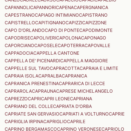
CAPANNOLI
CAPANNORI
CAPENA
CAPERGNANICA
CAPESTRANO
CAPIAGO INTIMIANO
CAPISTRANO
CAPISTRELLO
CAPITIGNANO
CAPIZZI
CAPIZZONE
CAPO D'ORLANDO
CAPO DI PONTE
CAPODIMONTE
CAPODRISE
CAPOLIVERI
CAPOLONA
CAPONAGO
CAPORCIANO
CAPOSELE
CAPOTERRA
CAPOVALLE
CAPPADOCIA
CAPPELLA CANTONE
CAPPELLA DE' PICENARDI
CAPPELLA MAGGIORE
CAPPELLE SUL TAVO
CAPRACOTTA
CAPRAIA E LIMITE
CAPRAIA ISOLA
CAPRALBA
CAPRANICA
CAPRANICA PRENESTINA
CAPRARICA DI LECCE
CAPRAROLA
CAPRAUNA
CAPRESE MICHELANGELO
CAPREZZO
CAPRI
CAPRI LEONE
CAPRIANA
CAPRIANO DEL COLLE
CAPRIATA D'ORBA
CAPRIATE SAN GERVASIO
CAPRIATI A VOLTURNO
CAPRIE
CAPRIGLIA IRPINA
CAPRIGLIO
CAPRILE
CAPRINO BERGAMASCO
CAPRINO VERONESE
CAPRIOLO