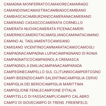
CAMAGNA MONFERRATO
CAMAIORE
CAMAIRAGO
CAMANDONA
CAMASTRA
CAMBIAGO
CAMBIANO
CAMBIASCA
CAMBURZANO
CAMERANA
CAMERANO
CAMERANO CASASCO
CAMERATA CORNELLO
CAMERATA NUOVA
CAMERATA PICENA
CAMERI
CAMERINO
CAMEROTA
CAMIGLIANO
CAMINATA
CAMINO
CAMINO AL TAGLIAMENTO
CAMISANO
CAMISANO VICENTINO
CAMMARATA
CAMO
CAMOGLI
CAMPAGNA
CAMPAGNA LUPIA
CAMPAGNANO DI ROMA
CAMPAGNATICO
CAMPAGNOLA CREMASCA
CAMPAGNOLA EMILIA
CAMPANA
CAMPARADA
CAMPEGINE
CAMPELLO SUL CLITUNNO
CAMPERTOGNO
CAMPI BISENZIO
CAMPI SALENTINA
CAMPIGLIA CERVO
CAMPIGLIA DEI BERICI
CAMPIGLIA MARITTIMA
CAMPIGLIONE FENILE
CAMPIONE D'ITALIA
CAMPITELLO DI FASSA
CAMPLI
CAMPO CALABRO
CAMPO DI GIOVE
CAMPO DI TRENS .FREIENFELD.