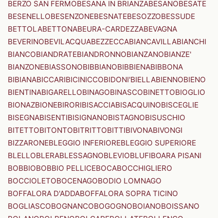
BERZO SAN FERMO
BESANA IN BRIANZA
BESANO
BESATE
BESENELLO
BESENZONE
BESNATE
BESOZZO
BESSUDE
BETTOLA
BETTONA
BEURA-CARDEZZA
BEVAGNA
BEVERINO
BEVILACQUA
BEZZECCA
BIANCAVILLA
BIANCHI
BIANCO
BIANDRATE
BIANDRONNO
BIANZANO
BIANZE'
BIANZONE
BIASSONO
BIBBIANO
BIBBIENA
BIBBONA
BIBIANA
BICCARI
BICINICCO
BIDONI'
BIELLA
BIENNO
BIENO
BIENTINA
BIGARELLO
BINAGO
BINASCO
BINETTO
BIOGLIO
BIONAZ
BIONE
BIRORI
BISACCIA
BISACQUINO
BISCEGLIE
BISEGNA
BISENTI
BISIGNANO
BISTAGNO
BISUSCHIO
BITETTO
BITONTO
BITRITTO
BITTI
BIVONA
BIVONGI
BIZZARONE
BLEGGIO INFERIORE
BLEGGIO SUPERIORE
BLELLO
BLERA
BLESSAGNO
BLEVIO
BLUFI
BOARA PISANI
BOBBIO
BOBBIO PELLICE
BOCA
BOCCHIGLIERO
BOCCIOLETO
BOCENAGO
BODIO LOMNAGO
BOFFALORA D'ADDA
BOFFALORA SOPRA TICINO
BOGLIASCO
BOGNANCO
BOGOGNO
BOIANO
BOISSANO