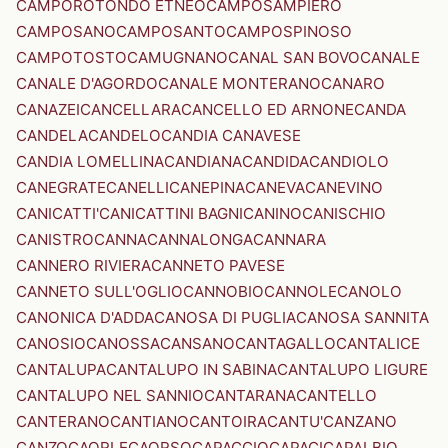
CAMPOROTONDO ETNEO
CAMPOSAMPIERO
CAMPOSANO
CAMPOSANTO
CAMPOSPINOSO
CAMPOTOSTO
CAMUGNANO
CANAL SAN BOVO
CANALE
CANALE D'AGORDO
CANALE MONTERANO
CANARO
CANAZEI
CANCELLARA
CANCELLO ED ARNONE
CANDA
CANDELA
CANDELO
CANDIA CANAVESE
CANDIA LOMELLINA
CANDIANA
CANDIDA
CANDIOLO
CANEGRATE
CANELLI
CANEPINA
CANEVA
CANEVINO
CANICATTI'
CANICATTINI BAGNI
CANINO
CANISCHIO
CANISTRO
CANNA
CANNALONGA
CANNARA
CANNERO RIVIERA
CANNETO PAVESE
CANNETO SULL'OGLIO
CANNOBIO
CANNOLE
CANOLO
CANONICA D'ADDA
CANOSA DI PUGLIA
CANOSA SANNITA
CANOSIO
CANOSSA
CANSANO
CANTAGALLO
CANTALICE
CANTALUPA
CANTALUPO IN SABINA
CANTALUPO LIGURE
CANTALUPO NEL SANNIO
CANTARANA
CANTELLO
CANTERANO
CANTIANO
CANTOIRA
CANTU'
CANZANO
CANZO
CAORLE
CAORSO
CAPACCIO
CAPACI
CAPALBIO