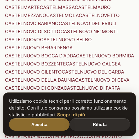
CASTELMARTE
CASTELMASSA
CASTELMAURO
CASTELMEZZANO
CASTELMOLA
CASTELNOVETTO
CASTELNOVO BARIANO
CASTELNOVO DEL FRIULI
CASTELNOVO DI SOTTO
CASTELNOVO NE' MONTI
CASTELNUOVO
CASTELNUOVO BELBO
CASTELNUOVO BERARDENGA
CASTELNUOVO BOCCA D'ADDA
CASTELNUOVO BORMIDA
CASTELNUOVO BOZZENTE
CASTELNUOVO CALCEA
CASTELNUOVO CILENTO
CASTELNUOVO DEL GARDA
CASTELNUOVO DELLA DAUNIA
CASTELNUOVO DI CEVA
CASTELNUOVO DI CONZA
CASTELNUOVO DI FARFA
CASTELNUOVO DI GARFAGNANA
Utilizziamo cookie tecnici per il corretto funzionamento
CASTELNUOVO DI PORTO
CASTELNUOVO DON BOSCO
del sito. Con il tuo consenso possiamo utilizzare cookie
CASTELNUOVO MAGRA
CASTELNUOVO NIGRA
statistici e pubblicitari.
Scopri di più
.
CASTELNUOVO PARANO
CASTELNUOVO RANGONE
Accetta
Rifiuta
CASTELNUOVO SCRIVIA
CASTELNUOVO VAL DI CECINA
CASTELPAGANO
CASTELPETROSO
CASTELPIZZUTO