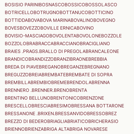
BOSISIO PARINI
BOSNASCO
BOSSICO
BOSSOLASCO
BOTRICELLO
BOTRUGNO
BOTTANUCO
BOTTICINO
BOTTIDDA
BOVA
BOVA MARINA
BOVALINO
BOVEGNO
BOVES
BOVEZZO
BOVILLE ERNICA
BOVINO
BOVISIO-MASCIAGO
BOVOLENTA
BOVOLONE
BOZZOLE
BOZZOLO
BRA
BRACCA
BRACCIANO
BRACIGLIANO
BRAIES .PRAGS.
BRALLO DI PREGOLA
BRANCALEONE
BRANDICO
BRANDIZZO
BRANZI
BRAONE
BREBBIA
BREDA DI PIAVE
BREGANO
BREGANZE
BREGNANO
BREGUZZO
BREIA
BREMBATE
BREMBATE DI SOPRA
BREMBILLA
BREMBIO
BREME
BRENDOLA
BRENNA
BRENNERO .BRENNER.
BRENO
BRENTA
BRENTINO BELLUNO
BRENTONICO
BRENZONE
BRESCELLO
BRESCIA
BRESIMO
BRESSANA BOTTARONE
BRESSANONE .BRIXEN.
BRESSANVIDO
BRESSO
BREZ
BREZZO DI BEDERO
BRIAGLIA
BRIATICO
BRICHERASIO
BRIENNO
BRIENZA
BRIGA ALTA
BRIGA NOVARESE