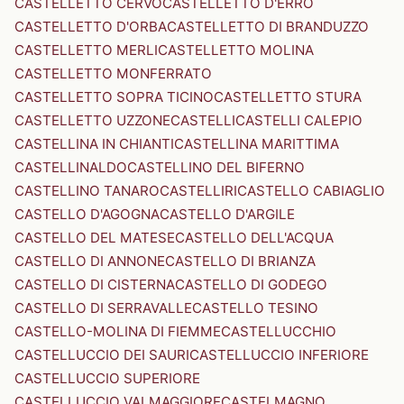
CASTELLETTO CERVO
CASTELLETTO D'ERRO
CASTELLETTO D'ORBA
CASTELLETTO DI BRANDUZZO
CASTELLETTO MERLI
CASTELLETTO MOLINA
CASTELLETTO MONFERRATO
CASTELLETTO SOPRA TICINO
CASTELLETTO STURA
CASTELLETTO UZZONE
CASTELLI
CASTELLI CALEPIO
CASTELLINA IN CHIANTI
CASTELLINA MARITTIMA
CASTELLINALDO
CASTELLINO DEL BIFERNO
CASTELLINO TANARO
CASTELLIRI
CASTELLO CABIAGLIO
CASTELLO D'AGOGNA
CASTELLO D'ARGILE
CASTELLO DEL MATESE
CASTELLO DELL'ACQUA
CASTELLO DI ANNONE
CASTELLO DI BRIANZA
CASTELLO DI CISTERNA
CASTELLO DI GODEGO
CASTELLO DI SERRAVALLE
CASTELLO TESINO
CASTELLO-MOLINA DI FIEMME
CASTELLUCCHIO
CASTELLUCCIO DEI SAURI
CASTELLUCCIO INFERIORE
CASTELLUCCIO SUPERIORE
CASTELLUCCIO VALMAGGIORE
CASTELMAGNO