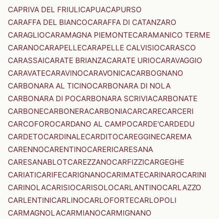
CAPRIVA DEL FRIULI
CAPUA
CAPURSO
CARAFFA DEL BIANCO
CARAFFA DI CATANZARO
CARAGLIO
CARAMAGNA PIEMONTE
CARAMANICO TERME
CARANO
CARAPELLE
CARAPELLE CALVISIO
CARASCO
CARASSAI
CARATE BRIANZA
CARATE URIO
CARAVAGGIO
CARAVATE
CARAVINO
CARAVONICA
CARBOGNANO
CARBONARA AL TICINO
CARBONARA DI NOLA
CARBONARA DI PO
CARBONARA SCRIVIA
CARBONATE
CARBONE
CARBONERA
CARBONIA
CARCARE
CARCERI
CARCOFORO
CARDANO AL CAMPO
CARDE'
CARDEDU
CARDETO
CARDINALE
CARDITO
CAREGGINE
CAREMA
CARENNO
CARENTINO
CARERI
CARESANA
CARESANABLOT
CAREZZANO
CARFIZZI
CARGEGHE
CARIATI
CARIFE
CARIGNANO
CARIMATE
CARINARO
CARINI
CARINOLA
CARISIO
CARISOLO
CARLANTINO
CARLAZZO
CARLENTINI
CARLINO
CARLOFORTE
CARLOPOLI
CARMAGNOLA
CARMIANO
CARMIGNANO