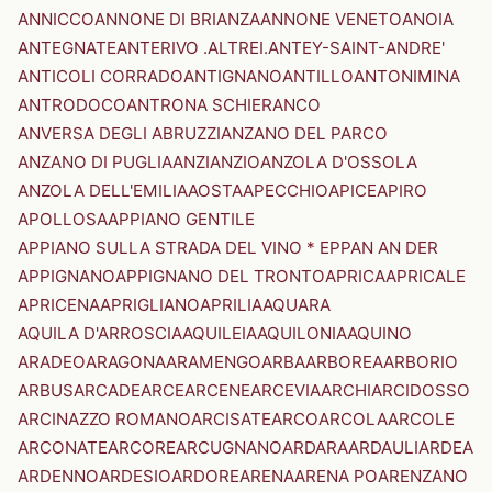
ANNICCO
ANNONE DI BRIANZA
ANNONE VENETO
ANOIA
ANTEGNATE
ANTERIVO .ALTREI.
ANTEY-SAINT-ANDRE'
ANTICOLI CORRADO
ANTIGNANO
ANTILLO
ANTONIMINA
ANTRODOCO
ANTRONA SCHIERANCO
ANVERSA DEGLI ABRUZZI
ANZANO DEL PARCO
ANZANO DI PUGLIA
ANZI
ANZIO
ANZOLA D'OSSOLA
ANZOLA DELL'EMILIA
AOSTA
APECCHIO
APICE
APIRO
APOLLOSA
APPIANO GENTILE
APPIANO SULLA STRADA DEL VINO * EPPAN AN DER
APPIGNANO
APPIGNANO DEL TRONTO
APRICA
APRICALE
APRICENA
APRIGLIANO
APRILIA
AQUARA
AQUILA D'ARROSCIA
AQUILEIA
AQUILONIA
AQUINO
ARADEO
ARAGONA
ARAMENGO
ARBA
ARBOREA
ARBORIO
ARBUS
ARCADE
ARCE
ARCENE
ARCEVIA
ARCHI
ARCIDOSSO
ARCINAZZO ROMANO
ARCISATE
ARCO
ARCOLA
ARCOLE
ARCONATE
ARCORE
ARCUGNANO
ARDARA
ARDAULI
ARDEA
ARDENNO
ARDESIO
ARDORE
ARENA
ARENA PO
ARENZANO