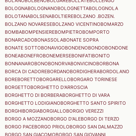
BOLANO
BOLBENO
BOLGARE
BOLLATE
BOLLENGO
BOLOGNA
BOLOGNANO
BOLOGNETTA
BOLOGNOLA
BOLOTANA
BOLSENA
BOLTIERE
BOLZANO .BOZEN.
BOLZANO NOVARESE
BOLZANO VICENTINO
BOMARZO
BOMBA
BOMPENSIERE
BOMPIETRO
BOMPORTO
BONARCADO
BONASSOLA
BONATE SOPRA
BONATE SOTTO
BONAVIGO
BONDENO
BONDO
BONDONE
BONEA
BONEFRO
BONEMERSE
BONIFATI
BONITO
BONNANARO
BONO
BONORVA
BONVICINO
BORBONA
BORCA DI CADORE
BORDANO
BORDIGHERA
BORDOLANO
BORE
BORETTO
BORGARELLO
BORGARO TORINESE
BORGETTO
BORGHETTO D'ARROSCIA
BORGHETTO DI BORBERA
BORGHETTO DI VARA
BORGHETTO LODIGIANO
BORGHETTO SANTO SPIRITO
BORGHI
BORGIA
BORGIALLO
BORGIO VEREZZI
BORGO A MOZZANO
BORGO D'ALE
BORGO DI TERZO
BORGO PACE
BORGO PRIOLO
BORGO SAN DALMAZZO
BORGO SAN GIACOMO
BORGO SAN GIOVANNI