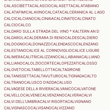
CALASCIBETTA
CALASCIO
CALASETTA
CALATABIANO
CALATAFIMI
CALAVINO
CALCATA
CALCERANICA AL LAGO
CALCI
CALCIANO
CALCINAIA
CALCINATE
CALCINATO
CALCIO
CALCO
CALDARO SULLA STRADA DEL VINO * KALTERN AN D
CALDAROLA
CALDERARA DI RENO
CALDES
CALDIERO
CALDOGNO
CALDONAZZO
CALENDASCO
CALENZANO
CALESTANO
CALICE AL CORNOVIGLIO
CALICE LIGURE
CALIMERA
CALITRI
CALIZZANO
CALLABIANA
CALLIANO
CALLIANO
CALOLZIOCORTE
CALOPEZZATI
CALOSSO
CALOVETO
CALTABELLOTTA
CALTAGIRONE
CALTANISSETTA
CALTAVUTURO
CALTIGNAGA
CALTO
CALTRANO
CALUSCO D'ADDA
CALUSO
CALVAGESE DELLA RIVIERA
CALVANICO
CALVATONE
CALVELLO
CALVENE
CALVENZANO
CALVERA
CALVI
CALVI DELL'UMBRIA
CALVI RISORTA
CALVIGNANO
CALVIGNASCO
CALVISANO
CALVIZZANO