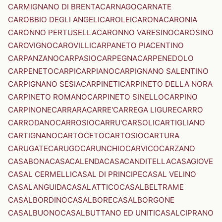
CARMIGNANO DI BRENTA
CARNAGO
CARNATE
CAROBBIO DEGLI ANGELI
CAROLEI
CARONA
CARONIA
CARONNO PERTUSELLA
CARONNO VARESINO
CAROSINO
CAROVIGNO
CAROVILLI
CARPANETO PIACENTINO
CARPANZANO
CARPASIO
CARPEGNA
CARPENEDOLO
CARPENETO
CARPI
CARPIANO
CARPIGNANO SALENTINO
CARPIGNANO SESIA
CARPINETI
CARPINETO DELLA NORA
CARPINETO ROMANO
CARPINETO SINELLO
CARPINO
CARPINONE
CARRARA
CARRE'
CARREGA LIGURE
CARRO
CARRODANO
CARROSIO
CARRU'
CARSOLI
CARTIGLIANO
CARTIGNANO
CARTOCETO
CARTOSIO
CARTURA
CARUGATE
CARUGO
CARUNCHIO
CARVICO
CARZANO
CASABONA
CASACALENDA
CASACANDITELLA
CASAGIOVE
CASAL CERMELLI
CASAL DI PRINCIPE
CASAL VELINO
CASALANGUIDA
CASALATTICO
CASALBELTRAME
CASALBORDINO
CASALBORE
CASALBORGONE
CASALBUONO
CASALBUTTANO ED UNITI
CASALCIPRANO