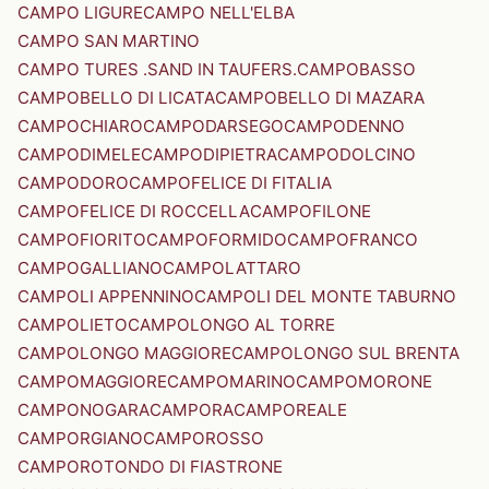
CAMPO LIGURE
CAMPO NELL'ELBA
CAMPO SAN MARTINO
CAMPO TURES .SAND IN TAUFERS.
CAMPOBASSO
CAMPOBELLO DI LICATA
CAMPOBELLO DI MAZARA
CAMPOCHIARO
CAMPODARSEGO
CAMPODENNO
CAMPODIMELE
CAMPODIPIETRA
CAMPODOLCINO
CAMPODORO
CAMPOFELICE DI FITALIA
CAMPOFELICE DI ROCCELLA
CAMPOFILONE
CAMPOFIORITO
CAMPOFORMIDO
CAMPOFRANCO
CAMPOGALLIANO
CAMPOLATTARO
CAMPOLI APPENNINO
CAMPOLI DEL MONTE TABURNO
CAMPOLIETO
CAMPOLONGO AL TORRE
CAMPOLONGO MAGGIORE
CAMPOLONGO SUL BRENTA
CAMPOMAGGIORE
CAMPOMARINO
CAMPOMORONE
CAMPONOGARA
CAMPORA
CAMPOREALE
CAMPORGIANO
CAMPOROSSO
CAMPOROTONDO DI FIASTRONE