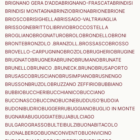
BRIGNANO GERA D'ADDA
BRIGNANO-FRASCATA
BRINDISI
BRINDISI MONTAGNA
BRINZIO
BRIONA
BRIONE
BRIONE
BRIOSCO
BRISIGHELLA
BRISSAGO-VALTRAVAGLIA
BRISSOGNE
BRITTOLI
BRIVIO
BROCCOSTELLA
BROGLIANO
BROGNATURO
BROLO
BRONDELLO
BRONI
BRONTE
BRONZOLO .BRANZOLL.
BROSSASCO
BROSSO
BROVELLO-CARPUGNINO
BROZOLO
BRUGHERIO
BRUGINE
BRUGNATO
BRUGNERA
BRUINO
BRUMANO
BRUNATE
BRUNELLO
BRUNICO .BRUNECK.
BRUNO
BRUSAPORTO
BRUSASCO
BRUSCIANO
BRUSIMPIANO
BRUSNENGO
BRUSSON
BRUZOLO
BRUZZANO ZEFFIRIO
BUBBIANO
BUBBIO
BUCCHERI
BUCCHIANICO
BUCCIANO
BUCCINASCO
BUCCINO
BUCINE
BUDDUSO'
BUDOIA
BUDONI
BUDRIO
BUGGERRU
BUGGIANO
BUGLIO IN MONTE
BUGNARA
BUGUGGIATE
BUJA
BULCIAGO
BULGAROGRASSO
BULTEI
BULZI
BUONABITACOLO
BUONALBERGO
BUONCONVENTO
BUONVICINO