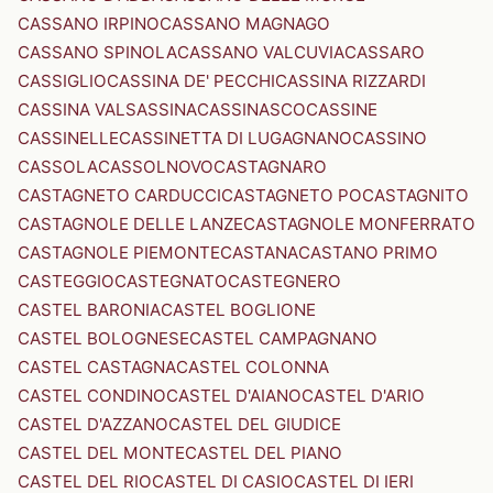
CASSANO IRPINO
CASSANO MAGNAGO
CASSANO SPINOLA
CASSANO VALCUVIA
CASSARO
CASSIGLIO
CASSINA DE' PECCHI
CASSINA RIZZARDI
CASSINA VALSASSINA
CASSINASCO
CASSINE
CASSINELLE
CASSINETTA DI LUGAGNANO
CASSINO
CASSOLA
CASSOLNOVO
CASTAGNARO
CASTAGNETO CARDUCCI
CASTAGNETO PO
CASTAGNITO
CASTAGNOLE DELLE LANZE
CASTAGNOLE MONFERRATO
CASTAGNOLE PIEMONTE
CASTANA
CASTANO PRIMO
CASTEGGIO
CASTEGNATO
CASTEGNERO
CASTEL BARONIA
CASTEL BOGLIONE
CASTEL BOLOGNESE
CASTEL CAMPAGNANO
CASTEL CASTAGNA
CASTEL COLONNA
CASTEL CONDINO
CASTEL D'AIANO
CASTEL D'ARIO
CASTEL D'AZZANO
CASTEL DEL GIUDICE
CASTEL DEL MONTE
CASTEL DEL PIANO
CASTEL DEL RIO
CASTEL DI CASIO
CASTEL DI IERI