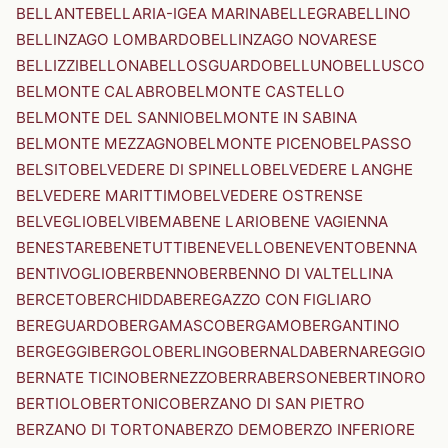
BELLANTE
BELLARIA-IGEA MARINA
BELLEGRA
BELLINO
BELLINZAGO LOMBARDO
BELLINZAGO NOVARESE
BELLIZZI
BELLONA
BELLOSGUARDO
BELLUNO
BELLUSCO
BELMONTE CALABRO
BELMONTE CASTELLO
BELMONTE DEL SANNIO
BELMONTE IN SABINA
BELMONTE MEZZAGNO
BELMONTE PICENO
BELPASSO
BELSITO
BELVEDERE DI SPINELLO
BELVEDERE LANGHE
BELVEDERE MARITTIMO
BELVEDERE OSTRENSE
BELVEGLIO
BELVI
BEMA
BENE LARIO
BENE VAGIENNA
BENESTARE
BENETUTTI
BENEVELLO
BENEVENTO
BENNA
BENTIVOGLIO
BERBENNO
BERBENNO DI VALTELLINA
BERCETO
BERCHIDDA
BEREGAZZO CON FIGLIARO
BEREGUARDO
BERGAMASCO
BERGAMO
BERGANTINO
BERGEGGI
BERGOLO
BERLINGO
BERNALDA
BERNAREGGIO
BERNATE TICINO
BERNEZZO
BERRA
BERSONE
BERTINORO
BERTIOLO
BERTONICO
BERZANO DI SAN PIETRO
BERZANO DI TORTONA
BERZO DEMO
BERZO INFERIORE