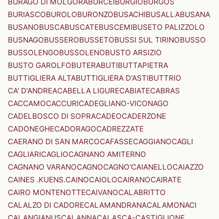
BURAGO DI MOLGORA
BURCEI
BURGIO
BURGOS
BURIASCO
BUROLO
BURONZO
BUSACHI
BUSALLA
BUSANA
BUSANO
BUSCA
BUSCATE
BUSCEMI
BUSETO PALIZZOLO
BUSNAGO
BUSSERO
BUSSETO
BUSSI SUL TIRINO
BUSSO
BUSSOLENGO
BUSSOLENO
BUSTO ARSIZIO
BUSTO GAROLFO
BUTERA
BUTI
BUTTAPIETRA
BUTTIGLIERA ALTA
BUTTIGLIERA D'ASTI
BUTTRIO
CA' D'ANDREA
CABELLA LIGURE
CABIATE
CABRAS
CACCAMO
CACCURI
CADEGLIANO-VICONAGO
CADELBOSCO DI SOPRA
CADEO
CADERZONE
CADONEGHE
CADORAGO
CADREZZATE
CAERANO DI SAN MARCO
CAFASSE
CAGGIANO
CAGLI
CAGLIARI
CAGLIO
CAGNANO AMITERNO
CAGNANO VARANO
CAGNO
CAGNO'
CAIANELLO
CAIAZZO
CAINES .KUENS.
CAINO
CAIOLO
CAIRANO
CAIRATE
CAIRO MONTENOTTE
CAIVANO
CALABRITTO
CALALZO DI CADORE
CALAMANDRANA
CALAMONACI
CALANGIANUS
CALANNA
CALASCA-CASTIGLIONE