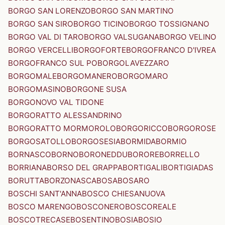
BORGO SAN LORENZO
BORGO SAN MARTINO
BORGO SAN SIRO
BORGO TICINO
BORGO TOSSIGNANO
BORGO VAL DI TARO
BORGO VALSUGANA
BORGO VELINO
BORGO VERCELLI
BORGOFORTE
BORGOFRANCO D'IVREA
BORGOFRANCO SUL PO
BORGOLAVEZZARO
BORGOMALE
BORGOMANERO
BORGOMARO
BORGOMASINO
BORGONE SUSA
BORGONOVO VAL TIDONE
BORGORATTO ALESSANDRINO
BORGORATTO MORMOROLO
BORGORICCO
BORGOROSE
BORGOSATOLLO
BORGOSESIA
BORMIDA
BORMIO
BORNASCO
BORNO
BORONEDDU
BORORE
BORRELLO
BORRIANA
BORSO DEL GRAPPA
BORTIGALI
BORTIGIADAS
BORUTTA
BORZONASCA
BOSA
BOSARO
BOSCHI SANT'ANNA
BOSCO CHIESANUOVA
BOSCO MARENGO
BOSCONERO
BOSCOREALE
BOSCOTRECASE
BOSENTINO
BOSIA
BOSIO