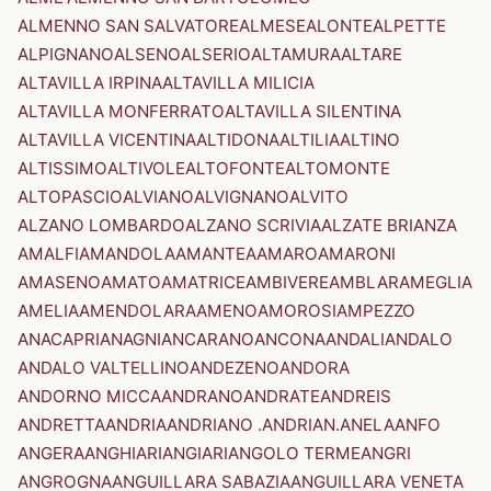
ALMENNO SAN SALVATORE
ALMESE
ALONTE
ALPETTE
ALPIGNANO
ALSENO
ALSERIO
ALTAMURA
ALTARE
ALTAVILLA IRPINA
ALTAVILLA MILICIA
ALTAVILLA MONFERRATO
ALTAVILLA SILENTINA
ALTAVILLA VICENTINA
ALTIDONA
ALTILIA
ALTINO
ALTISSIMO
ALTIVOLE
ALTOFONTE
ALTOMONTE
ALTOPASCIO
ALVIANO
ALVIGNANO
ALVITO
ALZANO LOMBARDO
ALZANO SCRIVIA
ALZATE BRIANZA
AMALFI
AMANDOLA
AMANTEA
AMARO
AMARONI
AMASENO
AMATO
AMATRICE
AMBIVERE
AMBLAR
AMEGLIA
AMELIA
AMENDOLARA
AMENO
AMOROSI
AMPEZZO
ANACAPRI
ANAGNI
ANCARANO
ANCONA
ANDALI
ANDALO
ANDALO VALTELLINO
ANDEZENO
ANDORA
ANDORNO MICCA
ANDRANO
ANDRATE
ANDREIS
ANDRETTA
ANDRIA
ANDRIANO .ANDRIAN.
ANELA
ANFO
ANGERA
ANGHIARI
ANGIARI
ANGOLO TERME
ANGRI
ANGROGNA
ANGUILLARA SABAZIA
ANGUILLARA VENETA