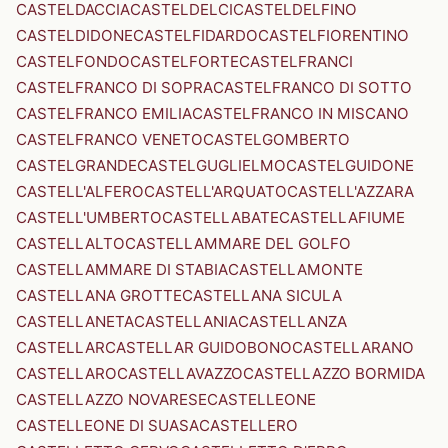
CASTELDACCIA
CASTELDELCI
CASTELDELFINO
CASTELDIDONE
CASTELFIDARDO
CASTELFIORENTINO
CASTELFONDO
CASTELFORTE
CASTELFRANCI
CASTELFRANCO DI SOPRA
CASTELFRANCO DI SOTTO
CASTELFRANCO EMILIA
CASTELFRANCO IN MISCANO
CASTELFRANCO VENETO
CASTELGOMBERTO
CASTELGRANDE
CASTELGUGLIELMO
CASTELGUIDONE
CASTELL'ALFERO
CASTELL'ARQUATO
CASTELL'AZZARA
CASTELL'UMBERTO
CASTELLABATE
CASTELLAFIUME
CASTELLALTO
CASTELLAMMARE DEL GOLFO
CASTELLAMMARE DI STABIA
CASTELLAMONTE
CASTELLANA GROTTE
CASTELLANA SICULA
CASTELLANETA
CASTELLANIA
CASTELLANZA
CASTELLAR
CASTELLAR GUIDOBONO
CASTELLARANO
CASTELLARO
CASTELLAVAZZO
CASTELLAZZO BORMIDA
CASTELLAZZO NOVARESE
CASTELLEONE
CASTELLEONE DI SUASA
CASTELLERO