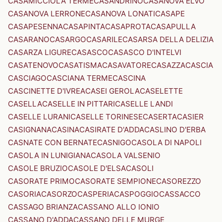
CASAMICCIOLA TERME
CASANDRINO
CASANOVA ELVO
CASANOVA LERRONE
CASANOVA LONATI
CASAPE
CASAPESENNA
CASAPINTA
CASAPROTA
CASAPULLA
CASARANO
CASARGO
CASARILE
CASARSA DELLA DELIZIA
CASARZA LIGURE
CASASCO
CASASCO D'INTELVI
CASATENOVO
CASATISMA
CASAVATORE
CASAZZA
CASCIA
CASCIAGO
CASCIANA TERME
CASCINA
CASCINETTE D'IVREA
CASEI GEROLA
CASELETTE
CASELLA
CASELLE IN PITTARI
CASELLE LANDI
CASELLE LURANI
CASELLE TORINESE
CASERTA
CASIER
CASIGNANA
CASINA
CASIRATE D'ADDA
CASLINO D'ERBA
CASNATE CON BERNATE
CASNIGO
CASOLA DI NAPOLI
CASOLA IN LUNIGIANA
CASOLA VALSENIO
CASOLE BRUZIO
CASOLE D'ELSA
CASOLI
CASORATE PRIMO
CASORATE SEMPIONE
CASOREZZO
CASORIA
CASORZO
CASPERIA
CASPOGGIO
CASSACCO
CASSAGO BRIANZA
CASSANO ALLO IONIO
CASSANO D'ADDA
CASSANO DELLE MURGE