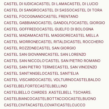
CASTEL DI IUDICA
CASTEL DI LAMA
CASTEL DI LUCIO
CASTEL DI SANGRO
CASTEL DI SASSO
CASTEL DI TORA
CASTEL FOCOGNANO
CASTEL FRENTANO
CASTEL GABBIANO
CASTEL GANDOLFO
CASTEL GIORGIO
CASTEL GOFFREDO
CASTEL GUELFO DI BOLOGNA
CASTEL MADAMA
CASTEL MAGGIORE
CASTEL MELLA
CASTEL MORRONE
CASTEL RITALDI
CASTEL ROCCHERO
CASTEL ROZZONE
CASTEL SAN GIORGIO
CASTEL SAN GIOVANNI
CASTEL SAN LORENZO
CASTEL SAN NICCOLO'
CASTEL SAN PIETRO ROMANO
CASTEL SAN PIETRO TERME
CASTEL SAN VINCENZO
CASTEL SANT'ANGELO
CASTEL SANT'ELIA
CASTEL VISCARDO
CASTEL VOLTURNO
CASTELBALDO
CASTELBELFORTE
CASTELBELLINO
CASTELBELLO CIARDES .KASTELBELL TSCHARS.
CASTELBIANCO
CASTELBOTTACCIO
CASTELBUONO
CASTELCIVITA
CASTELCOVATI
CASTELCUCCO