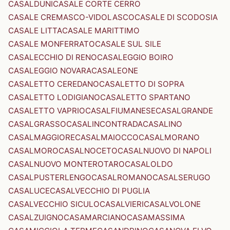
CASALDUNI
CASALE CORTE CERRO
CASALE CREMASCO-VIDOLASCO
CASALE DI SCODOSIA
CASALE LITTA
CASALE MARITTIMO
CASALE MONFERRATO
CASALE SUL SILE
CASALECCHIO DI RENO
CASALEGGIO BOIRO
CASALEGGIO NOVARA
CASALEONE
CASALETTO CEREDANO
CASALETTO DI SOPRA
CASALETTO LODIGIANO
CASALETTO SPARTANO
CASALETTO VAPRIO
CASALFIUMANESE
CASALGRANDE
CASALGRASSO
CASALINCONTRADA
CASALINO
CASALMAGGIORE
CASALMAIOCCO
CASALMORANO
CASALMORO
CASALNOCETO
CASALNUOVO DI NAPOLI
CASALNUOVO MONTEROTARO
CASALOLDO
CASALPUSTERLENGO
CASALROMANO
CASALSERUGO
CASALUCE
CASALVECCHIO DI PUGLIA
CASALVECCHIO SICULO
CASALVIERI
CASALVOLONE
CASALZUIGNO
CASAMARCIANO
CASAMASSIMA