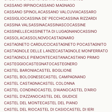
CASSANO IRPINO
CASSANO MAGNAGO
CASSANO SPINOLA
CASSANO VALCUVIA
CASSARO
CASSIGLIO
CASSINA DE' PECCHI
CASSINA RIZZARDI
CASSINA VALSASSINA
CASSINASCO
CASSINE
CASSINELLE
CASSINETTA DI LUGAGNANO
CASSINO
CASSOLA
CASSOLNOVO
CASTAGNARO
CASTAGNETO CARDUCCI
CASTAGNETO PO
CASTAGNITO
CASTAGNOLE DELLE LANZE
CASTAGNOLE MONFERRATO
CASTAGNOLE PIEMONTE
CASTANA
CASTANO PRIMO
CASTEGGIO
CASTEGNATO
CASTEGNERO
CASTEL BARONIA
CASTEL BOGLIONE
CASTEL BOLOGNESE
CASTEL CAMPAGNANO
CASTEL CASTAGNA
CASTEL COLONNA
CASTEL CONDINO
CASTEL D'AIANO
CASTEL D'ARIO
CASTEL D'AZZANO
CASTEL DEL GIUDICE
CASTEL DEL MONTE
CASTEL DEL PIANO
CASTEL DEL RIO
CASTEL DI CASIO
CASTEL DI IERI