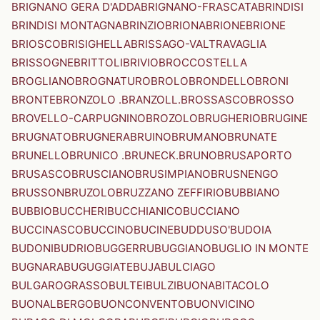
BRIGNANO GERA D'ADDA
BRIGNANO-FRASCATA
BRINDISI
BRINDISI MONTAGNA
BRINZIO
BRIONA
BRIONE
BRIONE
BRIOSCO
BRISIGHELLA
BRISSAGO-VALTRAVAGLIA
BRISSOGNE
BRITTOLI
BRIVIO
BROCCOSTELLA
BROGLIANO
BROGNATURO
BROLO
BRONDELLO
BRONI
BRONTE
BRONZOLO .BRANZOLL.
BROSSASCO
BROSSO
BROVELLO-CARPUGNINO
BROZOLO
BRUGHERIO
BRUGINE
BRUGNATO
BRUGNERA
BRUINO
BRUMANO
BRUNATE
BRUNELLO
BRUNICO .BRUNECK.
BRUNO
BRUSAPORTO
BRUSASCO
BRUSCIANO
BRUSIMPIANO
BRUSNENGO
BRUSSON
BRUZOLO
BRUZZANO ZEFFIRIO
BUBBIANO
BUBBIO
BUCCHERI
BUCCHIANICO
BUCCIANO
BUCCINASCO
BUCCINO
BUCINE
BUDDUSO'
BUDOIA
BUDONI
BUDRIO
BUGGERRU
BUGGIANO
BUGLIO IN MONTE
BUGNARA
BUGUGGIATE
BUJA
BULCIAGO
BULGAROGRASSO
BULTEI
BULZI
BUONABITACOLO
BUONALBERGO
BUONCONVENTO
BUONVICINO