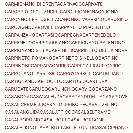
CARMIGNANO DI BRENTA
CARNAGO
CARNATE
CAROBBIO DEGLI ANGELI
CAROLEI
CARONA
CARONIA
CARONNO PERTUSELLA
CARONNO VARESINO
CAROSINO
CAROVIGNO
CAROVILLI
CARPANETO PIACENTINO
CARPANZANO
CARPASIO
CARPEGNA
CARPENEDOLO
CARPENETO
CARPI
CARPIANO
CARPIGNANO SALENTINO
CARPIGNANO SESIA
CARPINETI
CARPINETO DELLA NORA
CARPINETO ROMANO
CARPINETO SINELLO
CARPINO
CARPINONE
CARRARA
CARRE'
CARREGA LIGURE
CARRO
CARRODANO
CARROSIO
CARRU'
CARSOLI
CARTIGLIANO
CARTIGNANO
CARTOCETO
CARTOSIO
CARTURA
CARUGATE
CARUGO
CARUNCHIO
CARVICO
CARZANO
CASABONA
CASACALENDA
CASACANDITELLA
CASAGIOVE
CASAL CERMELLI
CASAL DI PRINCIPE
CASAL VELINO
CASALANGUIDA
CASALATTICO
CASALBELTRAME
CASALBORDINO
CASALBORE
CASALBORGONE
CASALBUONO
CASALBUTTANO ED UNITI
CASALCIPRANO