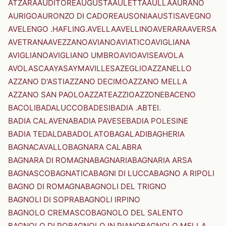
ATZARA
AUDITORE
AUGUSTA
AULETTA
AULLA
AURANO
AURIGO
AURONZO DI CADORE
AUSONIA
AUSTIS
AVEGNO
AVELENGO .HAFLING.
AVELLA
AVELLINO
AVERARA
AVERSA
AVETRANA
AVEZZANO
AVIANO
AVIATICO
AVIGLIANA
AVIGLIANO
AVIGLIANO UMBRO
AVIO
AVISE
AVOLA
AVOLASCA
AYAS
AYMAVILLES
AZEGLIO
AZZANELLO
AZZANO D'ASTI
AZZANO DECIMO
AZZANO MELLA
AZZANO SAN PAOLO
AZZATE
AZZIO
AZZONE
BACENO
BACOLI
BADALUCCO
BADESI
BADIA .ABTEI.
BADIA CALAVENA
BADIA PAVESE
BADIA POLESINE
BADIA TEDALDA
BADOLATO
BAGALADI
BAGHERIA
BAGNACAVALLO
BAGNARA CALABRA
BAGNARA DI ROMAGNA
BAGNARIA
BAGNARIA ARSA
BAGNASCO
BAGNATICA
BAGNI DI LUCCA
BAGNO A RIPOLI
BAGNO DI ROMAGNA
BAGNOLI DEL TRIGNO
BAGNOLI DI SOPRA
BAGNOLI IRPINO
BAGNOLO CREMASCO
BAGNOLO DEL SALENTO
BAGNOLO DI PO
BAGNOLO IN PIANO
BAGNOLO MELLA