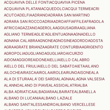
ACQUAVIVA DELLE FONTI
ACQUAVIVA PICENA
ACQUAVIVA PLATANI
ACQUEDOLCI
ACQUI TERME
ACRI
ACUTO
ADELFIA
ADRANO
ADRARA SAN MARTINO
ADRARA SAN ROCCO
ADRIA
ADRO
AFFI
AFFILE
AFRAGOLA
AFRICO
AGAZZANO
AGEROLA
AGGIUS
AGIRA
AGLIANA
AGLIANO TERME
AGLIE'
AGLIENTU
AGNA
AGNADELLO
AGNANA CALABRA
AGNONE
AGNOSINE
AGORDO
AGOSTA
AGRA
AGRATE BRIANZA
AGRATE CONTURBIA
AGRIGENTO
AGROPOLI
AGUGLIANO
AGUGLIARO
AICURZIO
AIDOMAGGIORE
AIDONE
AIELLI
AIELLO CALABRO
AIELLO DEL FRIULI
AIELLO DEL SABATO
AIETA
AILANO
AILOCHE
AIRASCA
AIROLA
AIROLE
AIRUNO
AISONE
ALA
ALA DI STURA
ALA' DEI SARDI
ALAGNA
ALAGNA VALSESIA
ALANNO
ALANO DI PIAVE
ALASSIO
ALATRI
ALBA
ALBA ADRIATICA
ALBAGIARA
ALBAIRATE
ALBANELLA
ALBANO DI LUCANIA
ALBANO LAZIALE
ALBANO SANT'ALESSANDRO
ALBANO VERCELLESE