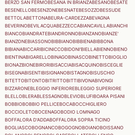
BERZO SAN FERMO
BESANA IN BRIANZA
BESANO
BESATE
BESENELLO
BESENZONE
BESNATE
BESOZZO
BESSUDE
BETTOLA
BETTONA
BEURA-CARDEZZA
BEVAGNA
BEVERINO
BEVILACQUA
BEZZECCA
BIANCAVILLA
BIANCHI
BIANCO
BIANDRATE
BIANDRONNO
BIANZANO
BIANZE'
BIANZONE
BIASSONO
BIBBIANO
BIBBIENA
BIBBONA
BIBIANA
BICCARI
BICINICCO
BIDONI'
BIELLA
BIENNO
BIENO
BIENTINA
BIGARELLO
BINAGO
BINASCO
BINETTO
BIOGLIO
BIONAZ
BIONE
BIRORI
BISACCIA
BISACQUINO
BISCEGLIE
BISEGNA
BISENTI
BISIGNANO
BISTAGNO
BISUSCHIO
BITETTO
BITONTO
BITRITTO
BITTI
BIVONA
BIVONGI
BIZZARONE
BLEGGIO INFERIORE
BLEGGIO SUPERIORE
BLELLO
BLERA
BLESSAGNO
BLEVIO
BLUFI
BOARA PISANI
BOBBIO
BOBBIO PELLICE
BOCA
BOCCHIGLIERO
BOCCIOLETO
BOCENAGO
BODIO LOMNAGO
BOFFALORA D'ADDA
BOFFALORA SOPRA TICINO
BOGLIASCO
BOGNANCO
BOGOGNO
BOIANO
BOISSANO