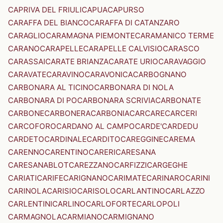
CAPRIVA DEL FRIULI
CAPUA
CAPURSO
CARAFFA DEL BIANCO
CARAFFA DI CATANZARO
CARAGLIO
CARAMAGNA PIEMONTE
CARAMANICO TERME
CARANO
CARAPELLE
CARAPELLE CALVISIO
CARASCO
CARASSAI
CARATE BRIANZA
CARATE URIO
CARAVAGGIO
CARAVATE
CARAVINO
CARAVONICA
CARBOGNANO
CARBONARA AL TICINO
CARBONARA DI NOLA
CARBONARA DI PO
CARBONARA SCRIVIA
CARBONATE
CARBONE
CARBONERA
CARBONIA
CARCARE
CARCERI
CARCOFORO
CARDANO AL CAMPO
CARDE'
CARDEDU
CARDETO
CARDINALE
CARDITO
CAREGGINE
CAREMA
CARENNO
CARENTINO
CARERI
CARESANA
CARESANABLOT
CAREZZANO
CARFIZZI
CARGEGHE
CARIATI
CARIFE
CARIGNANO
CARIMATE
CARINARO
CARINI
CARINOLA
CARISIO
CARISOLO
CARLANTINO
CARLAZZO
CARLENTINI
CARLINO
CARLOFORTE
CARLOPOLI
CARMAGNOLA
CARMIANO
CARMIGNANO