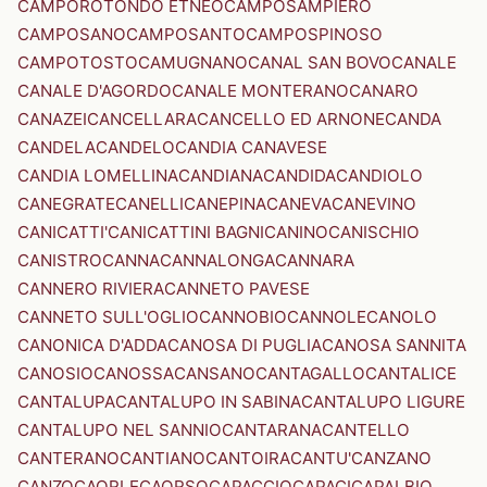
CAMPOROTONDO ETNEO
CAMPOSAMPIERO
CAMPOSANO
CAMPOSANTO
CAMPOSPINOSO
CAMPOTOSTO
CAMUGNANO
CANAL SAN BOVO
CANALE
CANALE D'AGORDO
CANALE MONTERANO
CANARO
CANAZEI
CANCELLARA
CANCELLO ED ARNONE
CANDA
CANDELA
CANDELO
CANDIA CANAVESE
CANDIA LOMELLINA
CANDIANA
CANDIDA
CANDIOLO
CANEGRATE
CANELLI
CANEPINA
CANEVA
CANEVINO
CANICATTI'
CANICATTINI BAGNI
CANINO
CANISCHIO
CANISTRO
CANNA
CANNALONGA
CANNARA
CANNERO RIVIERA
CANNETO PAVESE
CANNETO SULL'OGLIO
CANNOBIO
CANNOLE
CANOLO
CANONICA D'ADDA
CANOSA DI PUGLIA
CANOSA SANNITA
CANOSIO
CANOSSA
CANSANO
CANTAGALLO
CANTALICE
CANTALUPA
CANTALUPO IN SABINA
CANTALUPO LIGURE
CANTALUPO NEL SANNIO
CANTARANA
CANTELLO
CANTERANO
CANTIANO
CANTOIRA
CANTU'
CANZANO
CANZO
CAORLE
CAORSO
CAPACCIO
CAPACI
CAPALBIO