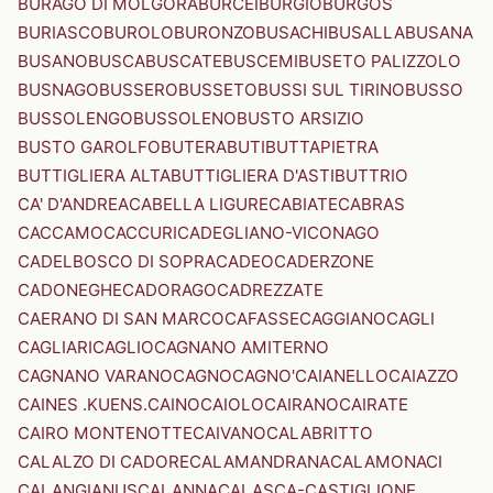
BURAGO DI MOLGORA
BURCEI
BURGIO
BURGOS
BURIASCO
BUROLO
BURONZO
BUSACHI
BUSALLA
BUSANA
BUSANO
BUSCA
BUSCATE
BUSCEMI
BUSETO PALIZZOLO
BUSNAGO
BUSSERO
BUSSETO
BUSSI SUL TIRINO
BUSSO
BUSSOLENGO
BUSSOLENO
BUSTO ARSIZIO
BUSTO GAROLFO
BUTERA
BUTI
BUTTAPIETRA
BUTTIGLIERA ALTA
BUTTIGLIERA D'ASTI
BUTTRIO
CA' D'ANDREA
CABELLA LIGURE
CABIATE
CABRAS
CACCAMO
CACCURI
CADEGLIANO-VICONAGO
CADELBOSCO DI SOPRA
CADEO
CADERZONE
CADONEGHE
CADORAGO
CADREZZATE
CAERANO DI SAN MARCO
CAFASSE
CAGGIANO
CAGLI
CAGLIARI
CAGLIO
CAGNANO AMITERNO
CAGNANO VARANO
CAGNO
CAGNO'
CAIANELLO
CAIAZZO
CAINES .KUENS.
CAINO
CAIOLO
CAIRANO
CAIRATE
CAIRO MONTENOTTE
CAIVANO
CALABRITTO
CALALZO DI CADORE
CALAMANDRANA
CALAMONACI
CALANGIANUS
CALANNA
CALASCA-CASTIGLIONE