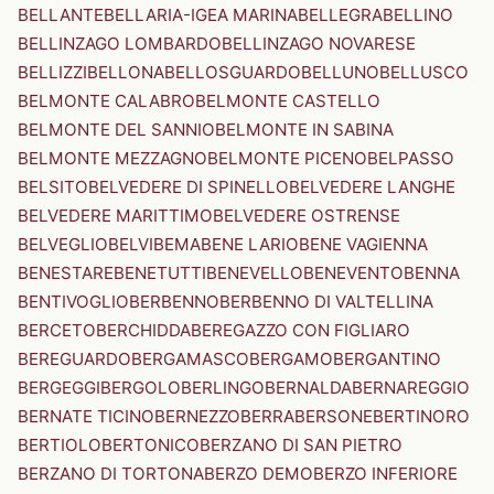
BELLANTE
BELLARIA-IGEA MARINA
BELLEGRA
BELLINO
BELLINZAGO LOMBARDO
BELLINZAGO NOVARESE
BELLIZZI
BELLONA
BELLOSGUARDO
BELLUNO
BELLUSCO
BELMONTE CALABRO
BELMONTE CASTELLO
BELMONTE DEL SANNIO
BELMONTE IN SABINA
BELMONTE MEZZAGNO
BELMONTE PICENO
BELPASSO
BELSITO
BELVEDERE DI SPINELLO
BELVEDERE LANGHE
BELVEDERE MARITTIMO
BELVEDERE OSTRENSE
BELVEGLIO
BELVI
BEMA
BENE LARIO
BENE VAGIENNA
BENESTARE
BENETUTTI
BENEVELLO
BENEVENTO
BENNA
BENTIVOGLIO
BERBENNO
BERBENNO DI VALTELLINA
BERCETO
BERCHIDDA
BEREGAZZO CON FIGLIARO
BEREGUARDO
BERGAMASCO
BERGAMO
BERGANTINO
BERGEGGI
BERGOLO
BERLINGO
BERNALDA
BERNAREGGIO
BERNATE TICINO
BERNEZZO
BERRA
BERSONE
BERTINORO
BERTIOLO
BERTONICO
BERZANO DI SAN PIETRO
BERZANO DI TORTONA
BERZO DEMO
BERZO INFERIORE