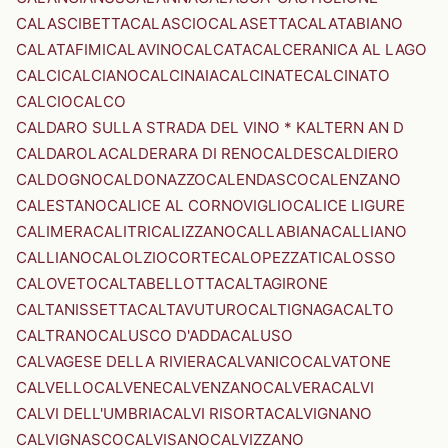
CALASCIBETTA
CALASCIO
CALASETTA
CALATABIANO
CALATAFIMI
CALAVINO
CALCATA
CALCERANICA AL LAGO
CALCI
CALCIANO
CALCINAIA
CALCINATE
CALCINATO
CALCIO
CALCO
CALDARO SULLA STRADA DEL VINO * KALTERN AN D
CALDAROLA
CALDERARA DI RENO
CALDES
CALDIERO
CALDOGNO
CALDONAZZO
CALENDASCO
CALENZANO
CALESTANO
CALICE AL CORNOVIGLIO
CALICE LIGURE
CALIMERA
CALITRI
CALIZZANO
CALLABIANA
CALLIANO
CALLIANO
CALOLZIOCORTE
CALOPEZZATI
CALOSSO
CALOVETO
CALTABELLOTTA
CALTAGIRONE
CALTANISSETTA
CALTAVUTURO
CALTIGNAGA
CALTO
CALTRANO
CALUSCO D'ADDA
CALUSO
CALVAGESE DELLA RIVIERA
CALVANICO
CALVATONE
CALVELLO
CALVENE
CALVENZANO
CALVERA
CALVI
CALVI DELL'UMBRIA
CALVI RISORTA
CALVIGNANO
CALVIGNASCO
CALVISANO
CALVIZZANO