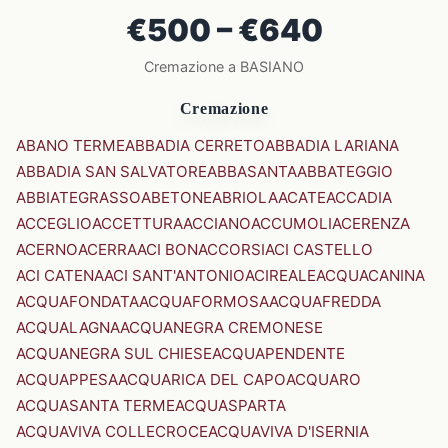
€500 – €640
Cremazione a BASIANO
Cremazione
ABANO TERME
ABBADIA CERRETO
ABBADIA LARIANA
ABBADIA SAN SALVATORE
ABBASANTA
ABBATEGGIO
ABBIATEGRASSO
ABETONE
ABRIOLA
ACATE
ACCADIA
ACCEGLIO
ACCETTURA
ACCIANO
ACCUMOLI
ACERENZA
ACERNO
ACERRA
ACI BONACCORSI
ACI CASTELLO
ACI CATENA
ACI SANT'ANTONIO
ACIREALE
ACQUACANINA
ACQUAFONDATA
ACQUAFORMOSA
ACQUAFREDDA
ACQUALAGNA
ACQUANEGRA CREMONESE
ACQUANEGRA SUL CHIESE
ACQUAPENDENTE
ACQUAPPESA
ACQUARICA DEL CAPO
ACQUARO
ACQUASANTA TERME
ACQUASPARTA
ACQUAVIVA COLLECROCE
ACQUAVIVA D'ISERNIA