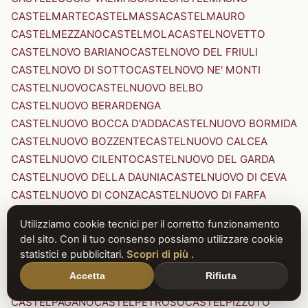
CASTELMARTE
CASTELMASSA
CASTELMAURO
CASTELMEZZANO
CASTELMOLA
CASTELNOVETTO
CASTELNOVO BARIANO
CASTELNOVO DEL FRIULI
CASTELNOVO DI SOTTO
CASTELNOVO NE' MONTI
CASTELNUOVO
CASTELNUOVO BELBO
CASTELNUOVO BERARDENGA
CASTELNUOVO BOCCA D'ADDA
CASTELNUOVO BORMIDA
CASTELNUOVO BOZZENTE
CASTELNUOVO CALCEA
CASTELNUOVO CILENTO
CASTELNUOVO DEL GARDA
CASTELNUOVO DELLA DAUNIA
CASTELNUOVO DI CEVA
CASTELNUOVO DI CONZA
CASTELNUOVO DI FARFA
CASTELNUOVO DI GARFAGNANA
Utilizziamo cookie tecnici per il corretto funzionamento
CASTELNUOVO DI PORTO
CASTELNUOVO DON BOSCO
del sito. Con il tuo consenso possiamo utilizzare cookie
CASTELNUOVO MAGRA
CASTELNUOVO NIGRA
statistici e pubblicitari.
Scopri di più
.
CASTELNUOVO PARANO
CASTELNUOVO RANGONE
Accetta
Rifiuta
CASTELNUOVO SCRIVIA
CASTELNUOVO VAL DI CECINA
CASTELPAGANO
CASTELPETROSO
CASTELPIZZUTO