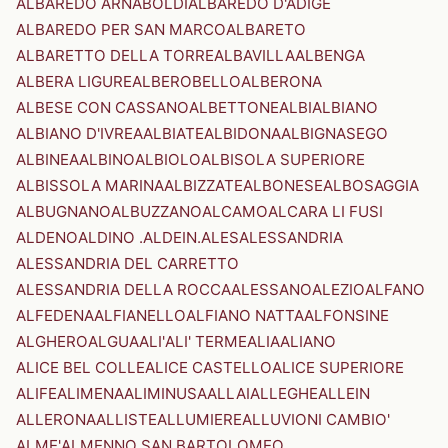
ALBAREDO ARNABOLDI
ALBAREDO D'ADIGE
ALBAREDO PER SAN MARCO
ALBARETO
ALBARETTO DELLA TORRE
ALBAVILLA
ALBENGA
ALBERA LIGURE
ALBEROBELLO
ALBERONA
ALBESE CON CASSANO
ALBETTONE
ALBI
ALBIANO
ALBIANO D'IVREA
ALBIATE
ALBIDONA
ALBIGNASEGO
ALBINEA
ALBINO
ALBIOLO
ALBISOLA SUPERIORE
ALBISSOLA MARINA
ALBIZZATE
ALBONESE
ALBOSAGGIA
ALBUGNANO
ALBUZZANO
ALCAMO
ALCARA LI FUSI
ALDENO
ALDINO .ALDEIN.
ALES
ALESSANDRIA
ALESSANDRIA DEL CARRETTO
ALESSANDRIA DELLA ROCCA
ALESSANO
ALEZIO
ALFANO
ALFEDENA
ALFIANELLO
ALFIANO NATTA
ALFONSINE
ALGHERO
ALGUA
ALI'
ALI' TERME
ALIA
ALIANO
ALICE BEL COLLE
ALICE CASTELLO
ALICE SUPERIORE
ALIFE
ALIMENA
ALIMINUSA
ALLAI
ALLEGHE
ALLEIN
ALLERONA
ALLISTE
ALLUMIERE
ALLUVIONI CAMBIO'
ALME'
ALMENNO SAN BARTOLOMEO