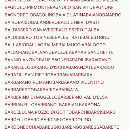
BAGNOLO PIEMONTE
BAGNOLO SAN VITO
BAGNONE
BAGNOREGIO
BAGOLINO
BAIA E LATINA
BAIANO
BAIARDO
BAIRO
BAISO
BALANGERO
BALDICHIERI D'ASTI
BALDISSERO CANAVESE
BALDISSERO D'ALBA
BALDISSERO TORINESE
BALESTRATE
BALESTRINO
BALLABIO
BALLAO
BALME
BALMUCCIA
BALOCCO
BALSORANO
BALVANO
BALZOLA
BANARI
BANCHETTE
BANNIO ANZINO
BANZI
BAONE
BARADILI
BARAGIANO
BARANELLO
BARANO D'ISCHIA
BARANZATE
BARASSO
BARATILI SAN PIETRO
BARBANIA
BARBARA
BARBARANO ROMANO
BARBARANO VICENTINO
BARBARESCO
BARBARIGA
BARBATA
BARBERINO DI MUGELLO
BARBERINO VAL D'ELSA
BARBIANELLO
BARBIANO .BARBIAN.
BARBONA
BARCELLONA POZZO DI GOTTO
BARCHI
BARCIS
BARD
BARDELLO
BARDI
BARDINETO
BARDOLINO
BARDONECCHIA
BAREGGIO
BARENGO
BARESSA
BARETE