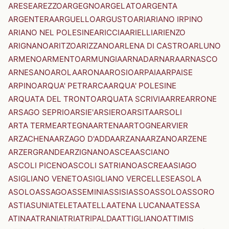
ARESE
AREZZO
ARGEGNO
ARGELATO
ARGENTA
ARGENTERA
ARGUELLO
ARGUSTO
ARI
ARIANO IRPINO
ARIANO NEL POLESINE
ARICCIA
ARIELLI
ARIENZO
ARIGNANO
ARITZO
ARIZZANO
ARLENA DI CASTRO
ARLUNO
ARMENO
ARMENTO
ARMUNGIA
ARNAD
ARNARA
ARNASCO
ARNESANO
AROLA
ARONA
AROSIO
ARPAIA
ARPAISE
ARPINO
ARQUA' PETRARCA
ARQUA' POLESINE
ARQUATA DEL TRONTO
ARQUATA SCRIVIA
ARRE
ARRONE
ARSAGO SEPRIO
ARSIE'
ARSIERO
ARSITA
ARSOLI
ARTA TERME
ARTEGNA
ARTENA
ARTOGNE
ARVIER
ARZACHENA
ARZAGO D'ADDA
ARZANA
ARZANO
ARZENE
ARZERGRANDE
ARZIGNANO
ASCEA
ASCIANO
ASCOLI PICENO
ASCOLI SATRIANO
ASCREA
ASIAGO
ASIGLIANO VENETO
ASIGLIANO VERCELLESE
ASOLA
ASOLO
ASSAGO
ASSEMINI
ASSISI
ASSO
ASSOLO
ASSORO
ASTI
ASUNI
ATELETA
ATELLA
ATENA LUCANA
ATESSA
ATINA
ATRANI
ATRI
ATRIPALDA
ATTIGLIANO
ATTIMIS