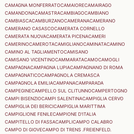
CAMAGNA MONFERRATO
CAMAIORE
CAMAIRAGO
CAMANDONA
CAMASTRA
CAMBIAGO
CAMBIANO
CAMBIASCA
CAMBURZANO
CAMERANA
CAMERANO
CAMERANO CASASCO
CAMERATA CORNELLO
CAMERATA NUOVA
CAMERATA PICENA
CAMERI
CAMERINO
CAMEROTA
CAMIGLIANO
CAMINATA
CAMINO
CAMINO AL TAGLIAMENTO
CAMISANO
CAMISANO VICENTINO
CAMMARATA
CAMO
CAMOGLI
CAMPAGNA
CAMPAGNA LUPIA
CAMPAGNANO DI ROMA
CAMPAGNATICO
CAMPAGNOLA CREMASCA
CAMPAGNOLA EMILIA
CAMPANA
CAMPARADA
CAMPEGINE
CAMPELLO SUL CLITUNNO
CAMPERTOGNO
CAMPI BISENZIO
CAMPI SALENTINA
CAMPIGLIA CERVO
CAMPIGLIA DEI BERICI
CAMPIGLIA MARITTIMA
CAMPIGLIONE FENILE
CAMPIONE D'ITALIA
CAMPITELLO DI FASSA
CAMPLI
CAMPO CALABRO
CAMPO DI GIOVE
CAMPO DI TRENS .FREIENFELD.