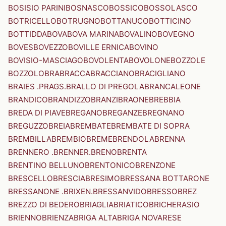
BOSISIO PARINI
BOSNASCO
BOSSICO
BOSSOLASCO
BOTRICELLO
BOTRUGNO
BOTTANUCO
BOTTICINO
BOTTIDDA
BOVA
BOVA MARINA
BOVALINO
BOVEGNO
BOVES
BOVEZZO
BOVILLE ERNICA
BOVINO
BOVISIO-MASCIAGO
BOVOLENTA
BOVOLONE
BOZZOLE
BOZZOLO
BRA
BRACCA
BRACCIANO
BRACIGLIANO
BRAIES .PRAGS.
BRALLO DI PREGOLA
BRANCALEONE
BRANDICO
BRANDIZZO
BRANZI
BRAONE
BREBBIA
BREDA DI PIAVE
BREGANO
BREGANZE
BREGNANO
BREGUZZO
BREIA
BREMBATE
BREMBATE DI SOPRA
BREMBILLA
BREMBIO
BREME
BRENDOLA
BRENNA
BRENNERO .BRENNER.
BRENO
BRENTA
BRENTINO BELLUNO
BRENTONICO
BRENZONE
BRESCELLO
BRESCIA
BRESIMO
BRESSANA BOTTARONE
BRESSANONE .BRIXEN.
BRESSANVIDO
BRESSO
BREZ
BREZZO DI BEDERO
BRIAGLIA
BRIATICO
BRICHERASIO
BRIENNO
BRIENZA
BRIGA ALTA
BRIGA NOVARESE