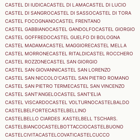
CASTEL DI IUDICA
CASTEL DI LAMA
CASTEL DI LUCIO
CASTEL DI SANGRO
CASTEL DI SASSO
CASTEL DI TORA
CASTEL FOCOGNANO
CASTEL FRENTANO
CASTEL GABBIANO
CASTEL GANDOLFO
CASTEL GIORGIO
CASTEL GOFFREDO
CASTEL GUELFO DI BOLOGNA
CASTEL MADAMA
CASTEL MAGGIORE
CASTEL MELLA
CASTEL MORRONE
CASTEL RITALDI
CASTEL ROCCHERO
CASTEL ROZZONE
CASTEL SAN GIORGIO
CASTEL SAN GIOVANNI
CASTEL SAN LORENZO
CASTEL SAN NICCOLO'
CASTEL SAN PIETRO ROMANO
CASTEL SAN PIETRO TERME
CASTEL SAN VINCENZO
CASTEL SANT'ANGELO
CASTEL SANT'ELIA
CASTEL VISCARDO
CASTEL VOLTURNO
CASTELBALDO
CASTELBELFORTE
CASTELBELLINO
CASTELBELLO CIARDES .KASTELBELL TSCHARS.
CASTELBIANCO
CASTELBOTTACCIO
CASTELBUONO
CASTELCIVITA
CASTELCOVATI
CASTELCUCCO