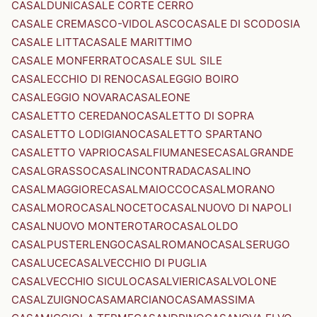
CASALDUNI
CASALE CORTE CERRO
CASALE CREMASCO-VIDOLASCO
CASALE DI SCODOSIA
CASALE LITTA
CASALE MARITTIMO
CASALE MONFERRATO
CASALE SUL SILE
CASALECCHIO DI RENO
CASALEGGIO BOIRO
CASALEGGIO NOVARA
CASALEONE
CASALETTO CEREDANO
CASALETTO DI SOPRA
CASALETTO LODIGIANO
CASALETTO SPARTANO
CASALETTO VAPRIO
CASALFIUMANESE
CASALGRANDE
CASALGRASSO
CASALINCONTRADA
CASALINO
CASALMAGGIORE
CASALMAIOCCO
CASALMORANO
CASALMORO
CASALNOCETO
CASALNUOVO DI NAPOLI
CASALNUOVO MONTEROTARO
CASALOLDO
CASALPUSTERLENGO
CASALROMANO
CASALSERUGO
CASALUCE
CASALVECCHIO DI PUGLIA
CASALVECCHIO SICULO
CASALVIERI
CASALVOLONE
CASALZUIGNO
CASAMARCIANO
CASAMASSIMA