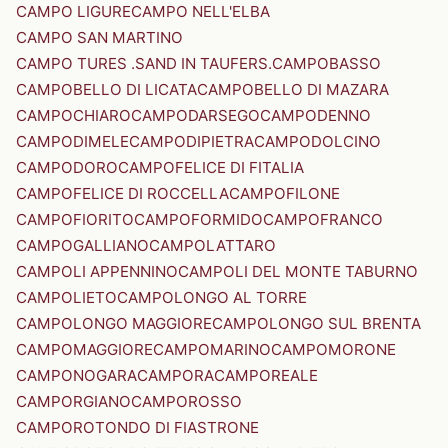
CAMPO LIGURE
CAMPO NELL'ELBA
CAMPO SAN MARTINO
CAMPO TURES .SAND IN TAUFERS.
CAMPOBASSO
CAMPOBELLO DI LICATA
CAMPOBELLO DI MAZARA
CAMPOCHIARO
CAMPODARSEGO
CAMPODENNO
CAMPODIMELE
CAMPODIPIETRA
CAMPODOLCINO
CAMPODORO
CAMPOFELICE DI FITALIA
CAMPOFELICE DI ROCCELLA
CAMPOFILONE
CAMPOFIORITO
CAMPOFORMIDO
CAMPOFRANCO
CAMPOGALLIANO
CAMPOLATTARO
CAMPOLI APPENNINO
CAMPOLI DEL MONTE TABURNO
CAMPOLIETO
CAMPOLONGO AL TORRE
CAMPOLONGO MAGGIORE
CAMPOLONGO SUL BRENTA
CAMPOMAGGIORE
CAMPOMARINO
CAMPOMORONE
CAMPONOGARA
CAMPORA
CAMPOREALE
CAMPORGIANO
CAMPOROSSO
CAMPOROTONDO DI FIASTRONE