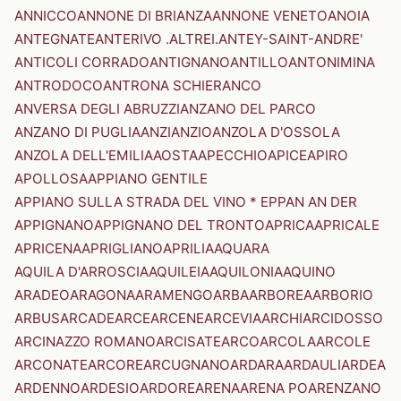
ANNICCO
ANNONE DI BRIANZA
ANNONE VENETO
ANOIA
ANTEGNATE
ANTERIVO .ALTREI.
ANTEY-SAINT-ANDRE'
ANTICOLI CORRADO
ANTIGNANO
ANTILLO
ANTONIMINA
ANTRODOCO
ANTRONA SCHIERANCO
ANVERSA DEGLI ABRUZZI
ANZANO DEL PARCO
ANZANO DI PUGLIA
ANZI
ANZIO
ANZOLA D'OSSOLA
ANZOLA DELL'EMILIA
AOSTA
APECCHIO
APICE
APIRO
APOLLOSA
APPIANO GENTILE
APPIANO SULLA STRADA DEL VINO * EPPAN AN DER
APPIGNANO
APPIGNANO DEL TRONTO
APRICA
APRICALE
APRICENA
APRIGLIANO
APRILIA
AQUARA
AQUILA D'ARROSCIA
AQUILEIA
AQUILONIA
AQUINO
ARADEO
ARAGONA
ARAMENGO
ARBA
ARBOREA
ARBORIO
ARBUS
ARCADE
ARCE
ARCENE
ARCEVIA
ARCHI
ARCIDOSSO
ARCINAZZO ROMANO
ARCISATE
ARCO
ARCOLA
ARCOLE
ARCONATE
ARCORE
ARCUGNANO
ARDARA
ARDAULI
ARDEA
ARDENNO
ARDESIO
ARDORE
ARENA
ARENA PO
ARENZANO