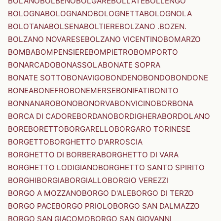
BOLANO
BOLBENO
BOLGARE
BOLLATE
BOLLENGO
BOLOGNA
BOLOGNANO
BOLOGNETTA
BOLOGNOLA
BOLOTANA
BOLSENA
BOLTIERE
BOLZANO .BOZEN.
BOLZANO NOVARESE
BOLZANO VICENTINO
BOMARZO
BOMBA
BOMPENSIERE
BOMPIETRO
BOMPORTO
BONARCADO
BONASSOLA
BONATE SOPRA
BONATE SOTTO
BONAVIGO
BONDENO
BONDO
BONDONE
BONEA
BONEFRO
BONEMERSE
BONIFATI
BONITO
BONNANARO
BONO
BONORVA
BONVICINO
BORBONA
BORCA DI CADORE
BORDANO
BORDIGHERA
BORDOLANO
BORE
BORETTO
BORGARELLO
BORGARO TORINESE
BORGETTO
BORGHETTO D'ARROSCIA
BORGHETTO DI BORBERA
BORGHETTO DI VARA
BORGHETTO LODIGIANO
BORGHETTO SANTO SPIRITO
BORGHI
BORGIA
BORGIALLO
BORGIO VEREZZI
BORGO A MOZZANO
BORGO D'ALE
BORGO DI TERZO
BORGO PACE
BORGO PRIOLO
BORGO SAN DALMAZZO
BORGO SAN GIACOMO
BORGO SAN GIOVANNI