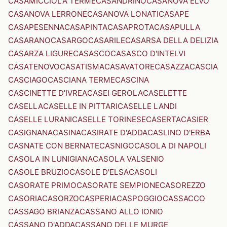
CASAMICCIOLA TERME
CASANDRINO
CASANOVA ELVO
CASANOVA LERRONE
CASANOVA LONATI
CASAPE
CASAPESENNA
CASAPINTA
CASAPROTA
CASAPULLA
CASARANO
CASARGO
CASARILE
CASARSA DELLA DELIZIA
CASARZA LIGURE
CASASCO
CASASCO D'INTELVI
CASATENOVO
CASATISMA
CASAVATORE
CASAZZA
CASCIA
CASCIAGO
CASCIANA TERME
CASCINA
CASCINETTE D'IVREA
CASEI GEROLA
CASELETTE
CASELLA
CASELLE IN PITTARI
CASELLE LANDI
CASELLE LURANI
CASELLE TORINESE
CASERTA
CASIER
CASIGNANA
CASINA
CASIRATE D'ADDA
CASLINO D'ERBA
CASNATE CON BERNATE
CASNIGO
CASOLA DI NAPOLI
CASOLA IN LUNIGIANA
CASOLA VALSENIO
CASOLE BRUZIO
CASOLE D'ELSA
CASOLI
CASORATE PRIMO
CASORATE SEMPIONE
CASOREZZO
CASORIA
CASORZO
CASPERIA
CASPOGGIO
CASSACCO
CASSAGO BRIANZA
CASSANO ALLO IONIO
CASSANO D'ADDA
CASSANO DELLE MURGE