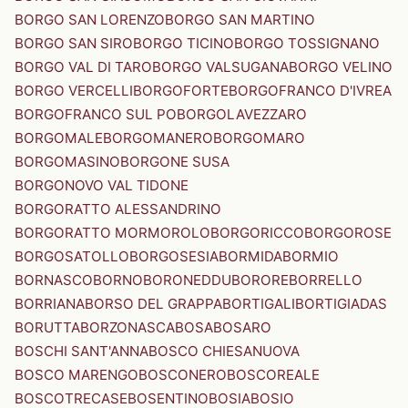
BORGO SAN LORENZO
BORGO SAN MARTINO
BORGO SAN SIRO
BORGO TICINO
BORGO TOSSIGNANO
BORGO VAL DI TARO
BORGO VALSUGANA
BORGO VELINO
BORGO VERCELLI
BORGOFORTE
BORGOFRANCO D'IVREA
BORGOFRANCO SUL PO
BORGOLAVEZZARO
BORGOMALE
BORGOMANERO
BORGOMARO
BORGOMASINO
BORGONE SUSA
BORGONOVO VAL TIDONE
BORGORATTO ALESSANDRINO
BORGORATTO MORMOROLO
BORGORICCO
BORGOROSE
BORGOSATOLLO
BORGOSESIA
BORMIDA
BORMIO
BORNASCO
BORNO
BORONEDDU
BORORE
BORRELLO
BORRIANA
BORSO DEL GRAPPA
BORTIGALI
BORTIGIADAS
BORUTTA
BORZONASCA
BOSA
BOSARO
BOSCHI SANT'ANNA
BOSCO CHIESANUOVA
BOSCO MARENGO
BOSCONERO
BOSCOREALE
BOSCOTRECASE
BOSENTINO
BOSIA
BOSIO