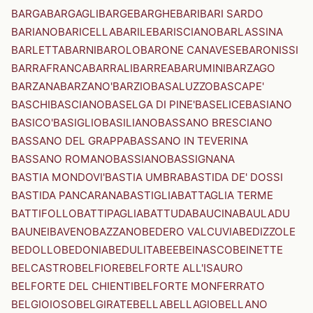
BARGA
BARGAGLI
BARGE
BARGHE
BARI
BARI SARDO
BARIANO
BARICELLA
BARILE
BARISCIANO
BARLASSINA
BARLETTA
BARNI
BAROLO
BARONE CANAVESE
BARONISSI
BARRAFRANCA
BARRALI
BARREA
BARUMINI
BARZAGO
BARZANA
BARZANO'
BARZIO
BASALUZZO
BASCAPE'
BASCHI
BASCIANO
BASELGA DI PINE'
BASELICE
BASIANO
BASICO'
BASIGLIO
BASILIANO
BASSANO BRESCIANO
BASSANO DEL GRAPPA
BASSANO IN TEVERINA
BASSANO ROMANO
BASSIANO
BASSIGNANA
BASTIA MONDOVI'
BASTIA UMBRA
BASTIDA DE' DOSSI
BASTIDA PANCARANA
BASTIGLIA
BATTAGLIA TERME
BATTIFOLLO
BATTIPAGLIA
BATTUDA
BAUCINA
BAULADU
BAUNEI
BAVENO
BAZZANO
BEDERO VALCUVIA
BEDIZZOLE
BEDOLLO
BEDONIA
BEDULITA
BEE
BEINASCO
BEINETTE
BELCASTRO
BELFIORE
BELFORTE ALL'ISAURO
BELFORTE DEL CHIENTI
BELFORTE MONFERRATO
BELGIOIOSO
BELGIRATE
BELLA
BELLAGIO
BELLANO