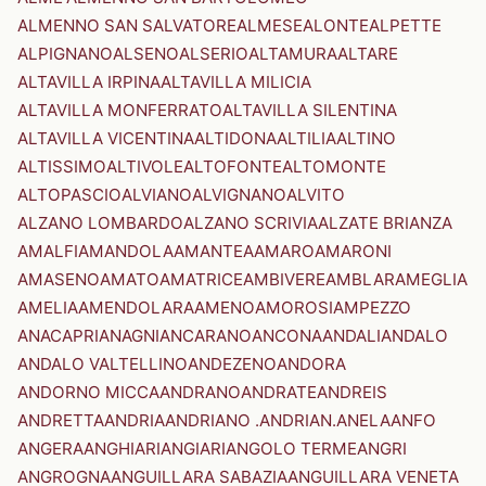
ALMENNO SAN SALVATORE
ALMESE
ALONTE
ALPETTE
ALPIGNANO
ALSENO
ALSERIO
ALTAMURA
ALTARE
ALTAVILLA IRPINA
ALTAVILLA MILICIA
ALTAVILLA MONFERRATO
ALTAVILLA SILENTINA
ALTAVILLA VICENTINA
ALTIDONA
ALTILIA
ALTINO
ALTISSIMO
ALTIVOLE
ALTOFONTE
ALTOMONTE
ALTOPASCIO
ALVIANO
ALVIGNANO
ALVITO
ALZANO LOMBARDO
ALZANO SCRIVIA
ALZATE BRIANZA
AMALFI
AMANDOLA
AMANTEA
AMARO
AMARONI
AMASENO
AMATO
AMATRICE
AMBIVERE
AMBLAR
AMEGLIA
AMELIA
AMENDOLARA
AMENO
AMOROSI
AMPEZZO
ANACAPRI
ANAGNI
ANCARANO
ANCONA
ANDALI
ANDALO
ANDALO VALTELLINO
ANDEZENO
ANDORA
ANDORNO MICCA
ANDRANO
ANDRATE
ANDREIS
ANDRETTA
ANDRIA
ANDRIANO .ANDRIAN.
ANELA
ANFO
ANGERA
ANGHIARI
ANGIARI
ANGOLO TERME
ANGRI
ANGROGNA
ANGUILLARA SABAZIA
ANGUILLARA VENETA