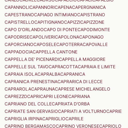
CAPANNOLI
CAPANNORI
CAPENA
CAPERGNANICA
CAPESTRANO
CAPIAGO INTIMIANO
CAPISTRANO
CAPISTRELLO
CAPITIGNANO
CAPIZZI
CAPIZZONE
CAPO D'ORLANDO
CAPO DI PONTE
CAPODIMONTE
CAPODRISE
CAPOLIVERI
CAPOLONA
CAPONAGO
CAPORCIANO
CAPOSELE
CAPOTERRA
CAPOVALLE
CAPPADOCIA
CAPPELLA CANTONE
CAPPELLA DE' PICENARDI
CAPPELLA MAGGIORE
CAPPELLE SUL TAVO
CAPRACOTTA
CAPRAIA E LIMITE
CAPRAIA ISOLA
CAPRALBA
CAPRANICA
CAPRANICA PRENESTINA
CAPRARICA DI LECCE
CAPRAROLA
CAPRAUNA
CAPRESE MICHELANGELO
CAPREZZO
CAPRI
CAPRI LEONE
CAPRIANA
CAPRIANO DEL COLLE
CAPRIATA D'ORBA
CAPRIATE SAN GERVASIO
CAPRIATI A VOLTURNO
CAPRIE
CAPRIGLIA IRPINA
CAPRIGLIO
CAPRILE
CAPRINO BERGAMASCO
CAPRINO VERONESE
CAPRIOLO