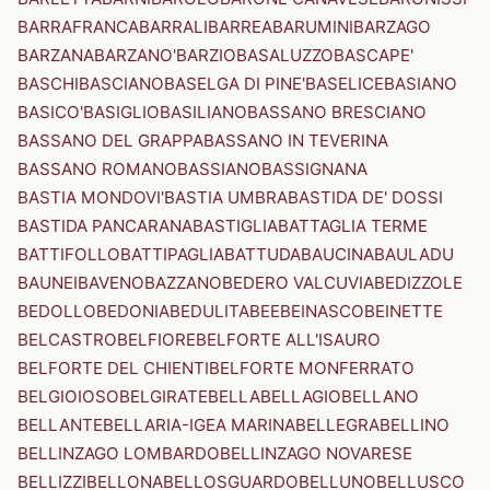
BARRAFRANCA
BARRALI
BARREA
BARUMINI
BARZAGO
BARZANA
BARZANO'
BARZIO
BASALUZZO
BASCAPE'
BASCHI
BASCIANO
BASELGA DI PINE'
BASELICE
BASIANO
BASICO'
BASIGLIO
BASILIANO
BASSANO BRESCIANO
BASSANO DEL GRAPPA
BASSANO IN TEVERINA
BASSANO ROMANO
BASSIANO
BASSIGNANA
BASTIA MONDOVI'
BASTIA UMBRA
BASTIDA DE' DOSSI
BASTIDA PANCARANA
BASTIGLIA
BATTAGLIA TERME
BATTIFOLLO
BATTIPAGLIA
BATTUDA
BAUCINA
BAULADU
BAUNEI
BAVENO
BAZZANO
BEDERO VALCUVIA
BEDIZZOLE
BEDOLLO
BEDONIA
BEDULITA
BEE
BEINASCO
BEINETTE
BELCASTRO
BELFIORE
BELFORTE ALL'ISAURO
BELFORTE DEL CHIENTI
BELFORTE MONFERRATO
BELGIOIOSO
BELGIRATE
BELLA
BELLAGIO
BELLANO
BELLANTE
BELLARIA-IGEA MARINA
BELLEGRA
BELLINO
BELLINZAGO LOMBARDO
BELLINZAGO NOVARESE
BELLIZZI
BELLONA
BELLOSGUARDO
BELLUNO
BELLUSCO