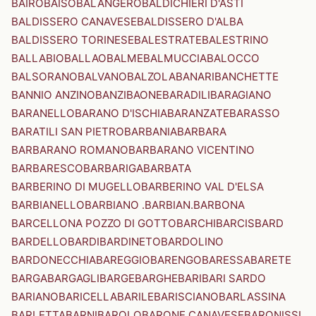
BAIRO
BAISO
BALANGERO
BALDICHIERI D'ASTI
BALDISSERO CANAVESE
BALDISSERO D'ALBA
BALDISSERO TORINESE
BALESTRATE
BALESTRINO
BALLABIO
BALLAO
BALME
BALMUCCIA
BALOCCO
BALSORANO
BALVANO
BALZOLA
BANARI
BANCHETTE
BANNIO ANZINO
BANZI
BAONE
BARADILI
BARAGIANO
BARANELLO
BARANO D'ISCHIA
BARANZATE
BARASSO
BARATILI SAN PIETRO
BARBANIA
BARBARA
BARBARANO ROMANO
BARBARANO VICENTINO
BARBARESCO
BARBARIGA
BARBATA
BARBERINO DI MUGELLO
BARBERINO VAL D'ELSA
BARBIANELLO
BARBIANO .BARBIAN.
BARBONA
BARCELLONA POZZO DI GOTTO
BARCHI
BARCIS
BARD
BARDELLO
BARDI
BARDINETO
BARDOLINO
BARDONECCHIA
BAREGGIO
BARENGO
BARESSA
BARETE
BARGA
BARGAGLI
BARGE
BARGHE
BARI
BARI SARDO
BARIANO
BARICELLA
BARILE
BARISCIANO
BARLASSINA
BARLETTA
BARNI
BAROLO
BARONE CANAVESE
BARONISSI