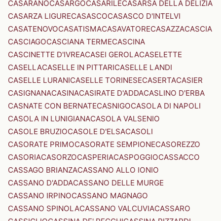
CASARANO
CASARGO
CASARILE
CASARSA DELLA DELIZIA
CASARZA LIGURE
CASASCO
CASASCO D'INTELVI
CASATENOVO
CASATISMA
CASAVATORE
CASAZZA
CASCIA
CASCIAGO
CASCIANA TERME
CASCINA
CASCINETTE D'IVREA
CASEI GEROLA
CASELETTE
CASELLA
CASELLE IN PITTARI
CASELLE LANDI
CASELLE LURANI
CASELLE TORINESE
CASERTA
CASIER
CASIGNANA
CASINA
CASIRATE D'ADDA
CASLINO D'ERBA
CASNATE CON BERNATE
CASNIGO
CASOLA DI NAPOLI
CASOLA IN LUNIGIANA
CASOLA VALSENIO
CASOLE BRUZIO
CASOLE D'ELSA
CASOLI
CASORATE PRIMO
CASORATE SEMPIONE
CASOREZZO
CASORIA
CASORZO
CASPERIA
CASPOGGIO
CASSACCO
CASSAGO BRIANZA
CASSANO ALLO IONIO
CASSANO D'ADDA
CASSANO DELLE MURGE
CASSANO IRPINO
CASSANO MAGNAGO
CASSANO SPINOLA
CASSANO VALCUVIA
CASSARO