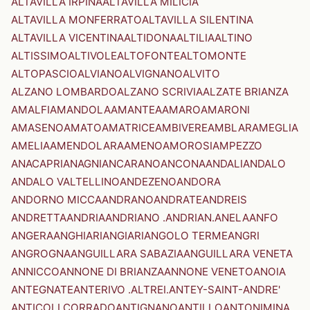
ALTAVILLA IRPINA
ALTAVILLA MILICIA
ALTAVILLA MONFERRATO
ALTAVILLA SILENTINA
ALTAVILLA VICENTINA
ALTIDONA
ALTILIA
ALTINO
ALTISSIMO
ALTIVOLE
ALTOFONTE
ALTOMONTE
ALTOPASCIO
ALVIANO
ALVIGNANO
ALVITO
ALZANO LOMBARDO
ALZANO SCRIVIA
ALZATE BRIANZA
AMALFI
AMANDOLA
AMANTEA
AMARO
AMARONI
AMASENO
AMATO
AMATRICE
AMBIVERE
AMBLAR
AMEGLIA
AMELIA
AMENDOLARA
AMENO
AMOROSI
AMPEZZO
ANACAPRI
ANAGNI
ANCARANO
ANCONA
ANDALI
ANDALO
ANDALO VALTELLINO
ANDEZENO
ANDORA
ANDORNO MICCA
ANDRANO
ANDRATE
ANDREIS
ANDRETTA
ANDRIA
ANDRIANO .ANDRIAN.
ANELA
ANFO
ANGERA
ANGHIARI
ANGIARI
ANGOLO TERME
ANGRI
ANGROGNA
ANGUILLARA SABAZIA
ANGUILLARA VENETA
ANNICCO
ANNONE DI BRIANZA
ANNONE VENETO
ANOIA
ANTEGNATE
ANTERIVO .ALTREI.
ANTEY-SAINT-ANDRE'
ANTICOLI CORRADO
ANTIGNANO
ANTILLO
ANTONIMINA