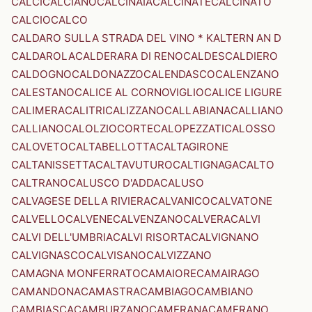
CALCI
CALCIANO
CALCINAIA
CALCINATE
CALCINATO
CALCIO
CALCO
CALDARO SULLA STRADA DEL VINO * KALTERN AN D
CALDAROLA
CALDERARA DI RENO
CALDES
CALDIERO
CALDOGNO
CALDONAZZO
CALENDASCO
CALENZANO
CALESTANO
CALICE AL CORNOVIGLIO
CALICE LIGURE
CALIMERA
CALITRI
CALIZZANO
CALLABIANA
CALLIANO
CALLIANO
CALOLZIOCORTE
CALOPEZZATI
CALOSSO
CALOVETO
CALTABELLOTTA
CALTAGIRONE
CALTANISSETTA
CALTAVUTURO
CALTIGNAGA
CALTO
CALTRANO
CALUSCO D'ADDA
CALUSO
CALVAGESE DELLA RIVIERA
CALVANICO
CALVATONE
CALVELLO
CALVENE
CALVENZANO
CALVERA
CALVI
CALVI DELL'UMBRIA
CALVI RISORTA
CALVIGNANO
CALVIGNASCO
CALVISANO
CALVIZZANO
CAMAGNA MONFERRATO
CAMAIORE
CAMAIRAGO
CAMANDONA
CAMASTRA
CAMBIAGO
CAMBIANO
CAMBIASCA
CAMBURZANO
CAMERANA
CAMERANO