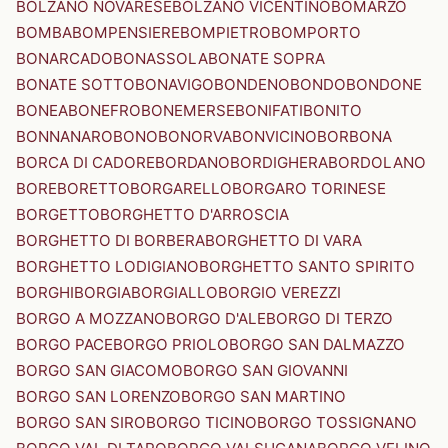
BOLZANO NOVARESE
BOLZANO VICENTINO
BOMARZO
BOMBA
BOMPENSIERE
BOMPIETRO
BOMPORTO
BONARCADO
BONASSOLA
BONATE SOPRA
BONATE SOTTO
BONAVIGO
BONDENO
BONDO
BONDONE
BONEA
BONEFRO
BONEMERSE
BONIFATI
BONITO
BONNANARO
BONO
BONORVA
BONVICINO
BORBONA
BORCA DI CADORE
BORDANO
BORDIGHERA
BORDOLANO
BORE
BORETTO
BORGARELLO
BORGARO TORINESE
BORGETTO
BORGHETTO D'ARROSCIA
BORGHETTO DI BORBERA
BORGHETTO DI VARA
BORGHETTO LODIGIANO
BORGHETTO SANTO SPIRITO
BORGHI
BORGIA
BORGIALLO
BORGIO VEREZZI
BORGO A MOZZANO
BORGO D'ALE
BORGO DI TERZO
BORGO PACE
BORGO PRIOLO
BORGO SAN DALMAZZO
BORGO SAN GIACOMO
BORGO SAN GIOVANNI
BORGO SAN LORENZO
BORGO SAN MARTINO
BORGO SAN SIRO
BORGO TICINO
BORGO TOSSIGNANO