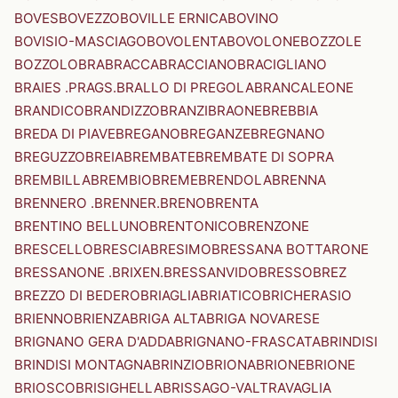
BOVES
BOVEZZO
BOVILLE ERNICA
BOVINO
BOVISIO-MASCIAGO
BOVOLENTA
BOVOLONE
BOZZOLE
BOZZOLO
BRA
BRACCA
BRACCIANO
BRACIGLIANO
BRAIES .PRAGS.
BRALLO DI PREGOLA
BRANCALEONE
BRANDICO
BRANDIZZO
BRANZI
BRAONE
BREBBIA
BREDA DI PIAVE
BREGANO
BREGANZE
BREGNANO
BREGUZZO
BREIA
BREMBATE
BREMBATE DI SOPRA
BREMBILLA
BREMBIO
BREME
BRENDOLA
BRENNA
BRENNERO .BRENNER.
BRENO
BRENTA
BRENTINO BELLUNO
BRENTONICO
BRENZONE
BRESCELLO
BRESCIA
BRESIMO
BRESSANA BOTTARONE
BRESSANONE .BRIXEN.
BRESSANVIDO
BRESSO
BREZ
BREZZO DI BEDERO
BRIAGLIA
BRIATICO
BRICHERASIO
BRIENNO
BRIENZA
BRIGA ALTA
BRIGA NOVARESE
BRIGNANO GERA D'ADDA
BRIGNANO-FRASCATA
BRINDISI
BRINDISI MONTAGNA
BRINZIO
BRIONA
BRIONE
BRIONE
BRIOSCO
BRISIGHELLA
BRISSAGO-VALTRAVAGLIA