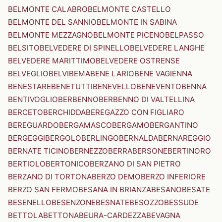
BELMONTE CALABRO
BELMONTE CASTELLO
BELMONTE DEL SANNIO
BELMONTE IN SABINA
BELMONTE MEZZAGNO
BELMONTE PICENO
BELPASSO
BELSITO
BELVEDERE DI SPINELLO
BELVEDERE LANGHE
BELVEDERE MARITTIMO
BELVEDERE OSTRENSE
BELVEGLIO
BELVI
BEMA
BENE LARIO
BENE VAGIENNA
BENESTARE
BENETUTTI
BENEVELLO
BENEVENTO
BENNA
BENTIVOGLIO
BERBENNO
BERBENNO DI VALTELLINA
BERCETO
BERCHIDDA
BEREGAZZO CON FIGLIARO
BEREGUARDO
BERGAMASCO
BERGAMO
BERGANTINO
BERGEGGI
BERGOLO
BERLINGO
BERNALDA
BERNAREGGIO
BERNATE TICINO
BERNEZZO
BERRA
BERSONE
BERTINORO
BERTIOLO
BERTONICO
BERZANO DI SAN PIETRO
BERZANO DI TORTONA
BERZO DEMO
BERZO INFERIORE
BERZO SAN FERMO
BESANA IN BRIANZA
BESANO
BESATE
BESENELLO
BESENZONE
BESNATE
BESOZZO
BESSUDE
BETTOLA
BETTONA
BEURA-CARDEZZA
BEVAGNA