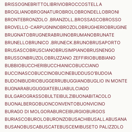
BRISSOGNE
BRITTOLI
BRIVIO
BROCCOSTELLA
BROGLIANO
BROGNATURO
BROLO
BRONDELLO
BRONI
BRONTE
BRONZOLO .BRANZOLL.
BROSSASCO
BROSSO
BROVELLO-CARPUGNINO
BROZOLO
BRUGHERIO
BRUGINE
BRUGNATO
BRUGNERA
BRUINO
BRUMANO
BRUNATE
BRUNELLO
BRUNICO .BRUNECK.
BRUNO
BRUSAPORTO
BRUSASCO
BRUSCIANO
BRUSIMPIANO
BRUSNENGO
BRUSSON
BRUZOLO
BRUZZANO ZEFFIRIO
BUBBIANO
BUBBIO
BUCCHERI
BUCCHIANICO
BUCCIANO
BUCCINASCO
BUCCINO
BUCINE
BUDDUSO'
BUDOIA
BUDONI
BUDRIO
BUGGERRU
BUGGIANO
BUGLIO IN MONTE
BUGNARA
BUGUGGIATE
BUJA
BULCIAGO
BULGAROGRASSO
BULTEI
BULZI
BUONABITACOLO
BUONALBERGO
BUONCONVENTO
BUONVICINO
BURAGO DI MOLGORA
BURCEI
BURGIO
BURGOS
BURIASCO
BUROLO
BURONZO
BUSACHI
BUSALLA
BUSANA
BUSANO
BUSCA
BUSCATE
BUSCEMI
BUSETO PALIZZOLO