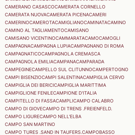
CAMERANO CASASCO
CAMERATA CORNELLO
CAMERATA NUOVA
CAMERATA PICENA
CAMERI
CAMERINO
CAMEROTA
CAMIGLIANO
CAMINATA
CAMINO
CAMINO AL TAGLIAMENTO
CAMISANO
CAMISANO VICENTINO
CAMMARATA
CAMO
CAMOGLI
CAMPAGNA
CAMPAGNA LUPIA
CAMPAGNANO DI ROMA
CAMPAGNATICO
CAMPAGNOLA CREMASCA
CAMPAGNOLA EMILIA
CAMPANA
CAMPARADA
CAMPEGINE
CAMPELLO SUL CLITUNNO
CAMPERTOGNO
CAMPI BISENZIO
CAMPI SALENTINA
CAMPIGLIA CERVO
CAMPIGLIA DEI BERICI
CAMPIGLIA MARITTIMA
CAMPIGLIONE FENILE
CAMPIONE D'ITALIA
CAMPITELLO DI FASSA
CAMPLI
CAMPO CALABRO
CAMPO DI GIOVE
CAMPO DI TRENS .FREIENFELD.
CAMPO LIGURE
CAMPO NELL'ELBA
CAMPO SAN MARTINO
CAMPO TURES .SAND IN TAUFERS.
CAMPOBASSO