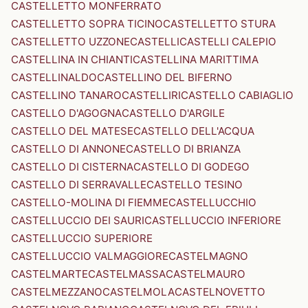
CASTELLETTO MONFERRATO
CASTELLETTO SOPRA TICINO
CASTELLETTO STURA
CASTELLETTO UZZONE
CASTELLI
CASTELLI CALEPIO
CASTELLINA IN CHIANTI
CASTELLINA MARITTIMA
CASTELLINALDO
CASTELLINO DEL BIFERNO
CASTELLINO TANARO
CASTELLIRI
CASTELLO CABIAGLIO
CASTELLO D'AGOGNA
CASTELLO D'ARGILE
CASTELLO DEL MATESE
CASTELLO DELL'ACQUA
CASTELLO DI ANNONE
CASTELLO DI BRIANZA
CASTELLO DI CISTERNA
CASTELLO DI GODEGO
CASTELLO DI SERRAVALLE
CASTELLO TESINO
CASTELLO-MOLINA DI FIEMME
CASTELLUCCHIO
CASTELLUCCIO DEI SAURI
CASTELLUCCIO INFERIORE
CASTELLUCCIO SUPERIORE
CASTELLUCCIO VALMAGGIORE
CASTELMAGNO
CASTELMARTE
CASTELMASSA
CASTELMAURO
CASTELMEZZANO
CASTELMOLA
CASTELNOVETTO