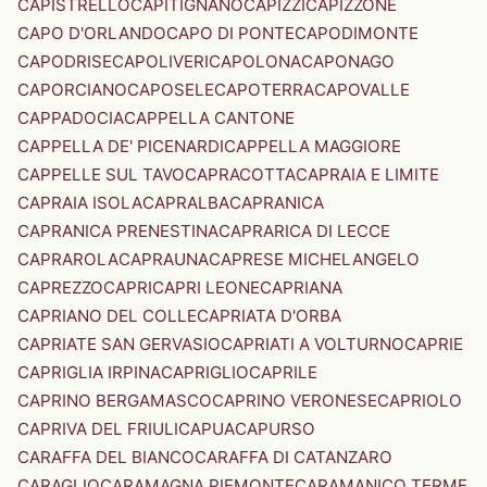
CAPISTRELLO
CAPITIGNANO
CAPIZZI
CAPIZZONE
CAPO D'ORLANDO
CAPO DI PONTE
CAPODIMONTE
CAPODRISE
CAPOLIVERI
CAPOLONA
CAPONAGO
CAPORCIANO
CAPOSELE
CAPOTERRA
CAPOVALLE
CAPPADOCIA
CAPPELLA CANTONE
CAPPELLA DE' PICENARDI
CAPPELLA MAGGIORE
CAPPELLE SUL TAVO
CAPRACOTTA
CAPRAIA E LIMITE
CAPRAIA ISOLA
CAPRALBA
CAPRANICA
CAPRANICA PRENESTINA
CAPRARICA DI LECCE
CAPRAROLA
CAPRAUNA
CAPRESE MICHELANGELO
CAPREZZO
CAPRI
CAPRI LEONE
CAPRIANA
CAPRIANO DEL COLLE
CAPRIATA D'ORBA
CAPRIATE SAN GERVASIO
CAPRIATI A VOLTURNO
CAPRIE
CAPRIGLIA IRPINA
CAPRIGLIO
CAPRILE
CAPRINO BERGAMASCO
CAPRINO VERONESE
CAPRIOLO
CAPRIVA DEL FRIULI
CAPUA
CAPURSO
CARAFFA DEL BIANCO
CARAFFA DI CATANZARO
CARAGLIO
CARAMAGNA PIEMONTE
CARAMANICO TERME