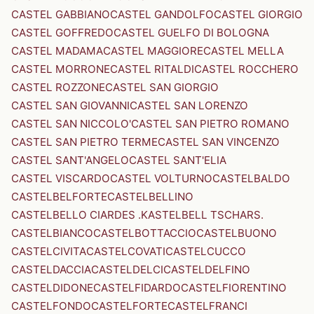
CASTEL GABBIANO
CASTEL GANDOLFO
CASTEL GIORGIO
CASTEL GOFFREDO
CASTEL GUELFO DI BOLOGNA
CASTEL MADAMA
CASTEL MAGGIORE
CASTEL MELLA
CASTEL MORRONE
CASTEL RITALDI
CASTEL ROCCHERO
CASTEL ROZZONE
CASTEL SAN GIORGIO
CASTEL SAN GIOVANNI
CASTEL SAN LORENZO
CASTEL SAN NICCOLO'
CASTEL SAN PIETRO ROMANO
CASTEL SAN PIETRO TERME
CASTEL SAN VINCENZO
CASTEL SANT'ANGELO
CASTEL SANT'ELIA
CASTEL VISCARDO
CASTEL VOLTURNO
CASTELBALDO
CASTELBELFORTE
CASTELBELLINO
CASTELBELLO CIARDES .KASTELBELL TSCHARS.
CASTELBIANCO
CASTELBOTTACCIO
CASTELBUONO
CASTELCIVITA
CASTELCOVATI
CASTELCUCCO
CASTELDACCIA
CASTELDELCI
CASTELDELFINO
CASTELDIDONE
CASTELFIDARDO
CASTELFIORENTINO
CASTELFONDO
CASTELFORTE
CASTELFRANCI