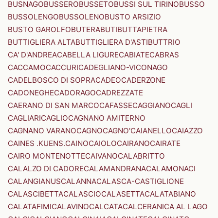
BUSNAGO
BUSSERO
BUSSETO
BUSSI SUL TIRINO
BUSSO
BUSSOLENGO
BUSSOLENO
BUSTO ARSIZIO
BUSTO GAROLFO
BUTERA
BUTI
BUTTAPIETRA
BUTTIGLIERA ALTA
BUTTIGLIERA D'ASTI
BUTTRIO
CA' D'ANDREA
CABELLA LIGURE
CABIATE
CABRAS
CACCAMO
CACCURI
CADEGLIANO-VICONAGO
CADELBOSCO DI SOPRA
CADEO
CADERZONE
CADONEGHE
CADORAGO
CADREZZATE
CAERANO DI SAN MARCO
CAFASSE
CAGGIANO
CAGLI
CAGLIARI
CAGLIO
CAGNANO AMITERNO
CAGNANO VARANO
CAGNO
CAGNO'
CAIANELLO
CAIAZZO
CAINES .KUENS.
CAINO
CAIOLO
CAIRANO
CAIRATE
CAIRO MONTENOTTE
CAIVANO
CALABRITTO
CALALZO DI CADORE
CALAMANDRANA
CALAMONACI
CALANGIANUS
CALANNA
CALASCA-CASTIGLIONE
CALASCIBETTA
CALASCIO
CALASETTA
CALATABIANO
CALATAFIMI
CALAVINO
CALCATA
CALCERANICA AL LAGO