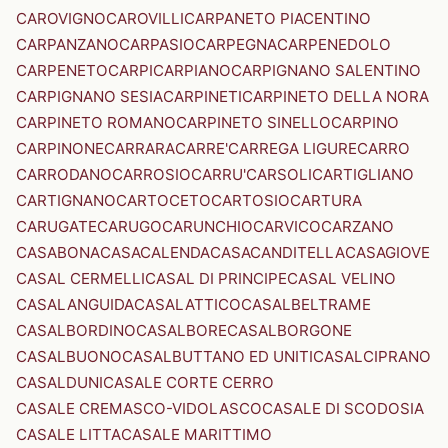
CAROVIGNO
CAROVILLI
CARPANETO PIACENTINO
CARPANZANO
CARPASIO
CARPEGNA
CARPENEDOLO
CARPENETO
CARPI
CARPIANO
CARPIGNANO SALENTINO
CARPIGNANO SESIA
CARPINETI
CARPINETO DELLA NORA
CARPINETO ROMANO
CARPINETO SINELLO
CARPINO
CARPINONE
CARRARA
CARRE'
CARREGA LIGURE
CARRO
CARRODANO
CARROSIO
CARRU'
CARSOLI
CARTIGLIANO
CARTIGNANO
CARTOCETO
CARTOSIO
CARTURA
CARUGATE
CARUGO
CARUNCHIO
CARVICO
CARZANO
CASABONA
CASACALENDA
CASACANDITELLA
CASAGIOVE
CASAL CERMELLI
CASAL DI PRINCIPE
CASAL VELINO
CASALANGUIDA
CASALATTICO
CASALBELTRAME
CASALBORDINO
CASALBORE
CASALBORGONE
CASALBUONO
CASALBUTTANO ED UNITI
CASALCIPRANO
CASALDUNI
CASALE CORTE CERRO
CASALE CREMASCO-VIDOLASCO
CASALE DI SCODOSIA
CASALE LITTA
CASALE MARITTIMO