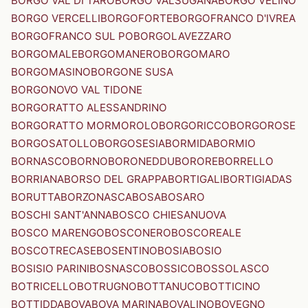
BORGO VAL DI TARO
BORGO VALSUGANA
BORGO VELINO
BORGO VERCELLI
BORGOFORTE
BORGOFRANCO D'IVREA
BORGOFRANCO SUL PO
BORGOLAVEZZARO
BORGOMALE
BORGOMANERO
BORGOMARO
BORGOMASINO
BORGONE SUSA
BORGONOVO VAL TIDONE
BORGORATTO ALESSANDRINO
BORGORATTO MORMOROLO
BORGORICCO
BORGOROSE
BORGOSATOLLO
BORGOSESIA
BORMIDA
BORMIO
BORNASCO
BORNO
BORONEDDU
BORORE
BORRELLO
BORRIANA
BORSO DEL GRAPPA
BORTIGALI
BORTIGIADAS
BORUTTA
BORZONASCA
BOSA
BOSARO
BOSCHI SANT'ANNA
BOSCO CHIESANUOVA
BOSCO MARENGO
BOSCONERO
BOSCOREALE
BOSCOTRECASE
BOSENTINO
BOSIA
BOSIO
BOSISIO PARINI
BOSNASCO
BOSSICO
BOSSOLASCO
BOTRICELLO
BOTRUGNO
BOTTANUCO
BOTTICINO
BOTTIDDA
BOVA
BOVA MARINA
BOVALINO
BOVEGNO