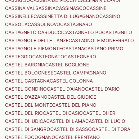
CASSIGLIO
CASSINA DE' PECCHI
CASSINA RIZZARDI
CASSINA VALSASSINA
CASSINASCO
CASSINE
CASSINELLE
CASSINETTA DI LUGAGNANO
CASSINO
CASSOLA
CASSOLNOVO
CASTAGNARO
CASTAGNETO CARDUCCI
CASTAGNETO PO
CASTAGNITO
CASTAGNOLE DELLE LANZE
CASTAGNOLE MONFERRATO
CASTAGNOLE PIEMONTE
CASTANA
CASTANO PRIMO
CASTEGGIO
CASTEGNATO
CASTEGNERO
CASTEL BARONIA
CASTEL BOGLIONE
CASTEL BOLOGNESE
CASTEL CAMPAGNANO
CASTEL CASTAGNA
CASTEL COLONNA
CASTEL CONDINO
CASTEL D'AIANO
CASTEL D'ARIO
CASTEL D'AZZANO
CASTEL DEL GIUDICE
CASTEL DEL MONTE
CASTEL DEL PIANO
CASTEL DEL RIO
CASTEL DI CASIO
CASTEL DI IERI
CASTEL DI IUDICA
CASTEL DI LAMA
CASTEL DI LUCIO
CASTEL DI SANGRO
CASTEL DI SASSO
CASTEL DI TORA
CASTEL FOCOGNANO
CASTEL FRENTANO