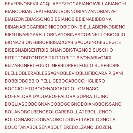
BEVERINO
BEVILACQUA
BEZZECCA
BIANCAVILLA
BIANCHI
BIANCO
BIANDRATE
BIANDRONNO
BIANZANO
BIANZE'
BIANZONE
BIASSONO
BIBBIANO
BIBBIENA
BIBBONA
BIBIANA
BICCARI
BICINICCO
BIDONI'
BIELLA
BIENNO
BIENO
BIENTINA
BIGARELLO
BINAGO
BINASCO
BINETTO
BIOGLIO
BIONAZ
BIONE
BIRORI
BISACCIA
BISACQUINO
BISCEGLIE
BISEGNA
BISENTI
BISIGNANO
BISTAGNO
BISUSCHIO
BITETTO
BITONTO
BITRITTO
BITTI
BIVONA
BIVONGI
BIZZARONE
BLEGGIO INFERIORE
BLEGGIO SUPERIORE
BLELLO
BLERA
BLESSAGNO
BLEVIO
BLUFI
BOARA PISANI
BOBBIO
BOBBIO PELLICE
BOCA
BOCCHIGLIERO
BOCCIOLETO
BOCENAGO
BODIO LOMNAGO
BOFFALORA D'ADDA
BOFFALORA SOPRA TICINO
BOGLIASCO
BOGNANCO
BOGOGNO
BOIANO
BOISSANO
BOLANO
BOLBENO
BOLGARE
BOLLATE
BOLLENGO
BOLOGNA
BOLOGNANO
BOLOGNETTA
BOLOGNOLA
BOLOTANA
BOLSENA
BOLTIERE
BOLZANO .BOZEN.