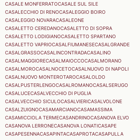
CASALE MONFERRATO
CASALE SUL SILE
CASALECCHIO DI RENO
CASALEGGIO BOIRO
CASALEGGIO NOVARA
CASALEONE
CASALETTO CEREDANO
CASALETTO DI SOPRA
CASALETTO LODIGIANO
CASALETTO SPARTANO
CASALETTO VAPRIO
CASALFIUMANESE
CASALGRANDE
CASALGRASSO
CASALINCONTRADA
CASALINO
CASALMAGGIORE
CASALMAIOCCO
CASALMORANO
CASALMORO
CASALNOCETO
CASALNUOVO DI NAPOLI
CASALNUOVO MONTEROTARO
CASALOLDO
CASALPUSTERLENGO
CASALROMANO
CASALSERUGO
CASALUCE
CASALVECCHIO DI PUGLIA
CASALVECCHIO SICULO
CASALVIERI
CASALVOLONE
CASALZUIGNO
CASAMARCIANO
CASAMASSIMA
CASAMICCIOLA TERME
CASANDRINO
CASANOVA ELVO
CASANOVA LERRONE
CASANOVA LONATI
CASAPE
CASAPESENNA
CASAPINTA
CASAPROTA
CASAPULLA