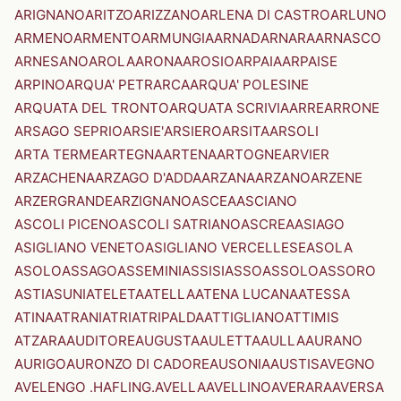
ARIGNANO
ARITZO
ARIZZANO
ARLENA DI CASTRO
ARLUNO
ARMENO
ARMENTO
ARMUNGIA
ARNAD
ARNARA
ARNASCO
ARNESANO
AROLA
ARONA
AROSIO
ARPAIA
ARPAISE
ARPINO
ARQUA' PETRARCA
ARQUA' POLESINE
ARQUATA DEL TRONTO
ARQUATA SCRIVIA
ARRE
ARRONE
ARSAGO SEPRIO
ARSIE'
ARSIERO
ARSITA
ARSOLI
ARTA TERME
ARTEGNA
ARTENA
ARTOGNE
ARVIER
ARZACHENA
ARZAGO D'ADDA
ARZANA
ARZANO
ARZENE
ARZERGRANDE
ARZIGNANO
ASCEA
ASCIANO
ASCOLI PICENO
ASCOLI SATRIANO
ASCREA
ASIAGO
ASIGLIANO VENETO
ASIGLIANO VERCELLESE
ASOLA
ASOLO
ASSAGO
ASSEMINI
ASSISI
ASSO
ASSOLO
ASSORO
ASTI
ASUNI
ATELETA
ATELLA
ATENA LUCANA
ATESSA
ATINA
ATRANI
ATRI
ATRIPALDA
ATTIGLIANO
ATTIMIS
ATZARA
AUDITORE
AUGUSTA
AULETTA
AULLA
AURANO
AURIGO
AURONZO DI CADORE
AUSONIA
AUSTIS
AVEGNO
AVELENGO .HAFLING.
AVELLA
AVELLINO
AVERARA
AVERSA