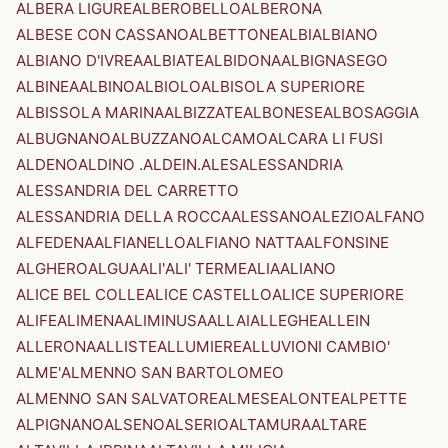
ALBERA LIGURE
ALBEROBELLO
ALBERONA
ALBESE CON CASSANO
ALBETTONE
ALBI
ALBIANO
ALBIANO D'IVREA
ALBIATE
ALBIDONA
ALBIGNASEGO
ALBINEA
ALBINO
ALBIOLO
ALBISOLA SUPERIORE
ALBISSOLA MARINA
ALBIZZATE
ALBONESE
ALBOSAGGIA
ALBUGNANO
ALBUZZANO
ALCAMO
ALCARA LI FUSI
ALDENO
ALDINO .ALDEIN.
ALES
ALESSANDRIA
ALESSANDRIA DEL CARRETTO
ALESSANDRIA DELLA ROCCA
ALESSANO
ALEZIO
ALFANO
ALFEDENA
ALFIANELLO
ALFIANO NATTA
ALFONSINE
ALGHERO
ALGUA
ALI'
ALI' TERME
ALIA
ALIANO
ALICE BEL COLLE
ALICE CASTELLO
ALICE SUPERIORE
ALIFE
ALIMENA
ALIMINUSA
ALLAI
ALLEGHE
ALLEIN
ALLERONA
ALLISTE
ALLUMIERE
ALLUVIONI CAMBIO'
ALME'
ALMENNO SAN BARTOLOMEO
ALMENNO SAN SALVATORE
ALMESE
ALONTE
ALPETTE
ALPIGNANO
ALSENO
ALSERIO
ALTAMURA
ALTARE