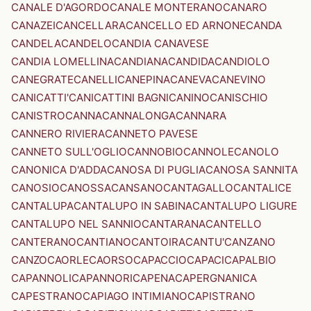
CANALE D'AGORDO
CANALE MONTERANO
CANARO
CANAZEI
CANCELLARA
CANCELLO ED ARNONE
CANDA
CANDELA
CANDELO
CANDIA CANAVESE
CANDIA LOMELLINA
CANDIANA
CANDIDA
CANDIOLO
CANEGRATE
CANELLI
CANEPINA
CANEVA
CANEVINO
CANICATTI'
CANICATTINI BAGNI
CANINO
CANISCHIO
CANISTRO
CANNA
CANNALONGA
CANNARA
CANNERO RIVIERA
CANNETO PAVESE
CANNETO SULL'OGLIO
CANNOBIO
CANNOLE
CANOLO
CANONICA D'ADDA
CANOSA DI PUGLIA
CANOSA SANNITA
CANOSIO
CANOSSA
CANSANO
CANTAGALLO
CANTALICE
CANTALUPA
CANTALUPO IN SABINA
CANTALUPO LIGURE
CANTALUPO NEL SANNIO
CANTARANA
CANTELLO
CANTERANO
CANTIANO
CANTOIRA
CANTU'
CANZANO
CANZO
CAORLE
CAORSO
CAPACCIO
CAPACI
CAPALBIO
CAPANNOLI
CAPANNORI
CAPENA
CAPERGNANICA
CAPESTRANO
CAPIAGO INTIMIANO
CAPISTRANO