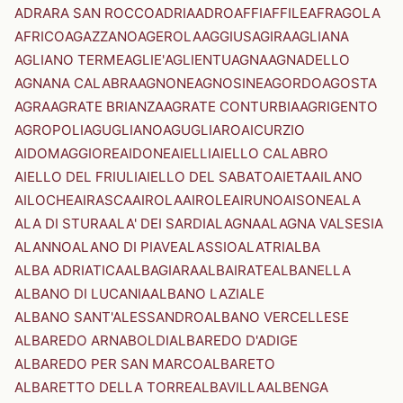
ADRARA SAN ROCCO
ADRIA
ADRO
AFFI
AFFILE
AFRAGOLA
AFRICO
AGAZZANO
AGEROLA
AGGIUS
AGIRA
AGLIANA
AGLIANO TERME
AGLIE'
AGLIENTU
AGNA
AGNADELLO
AGNANA CALABRA
AGNONE
AGNOSINE
AGORDO
AGOSTA
AGRA
AGRATE BRIANZA
AGRATE CONTURBIA
AGRIGENTO
AGROPOLI
AGUGLIANO
AGUGLIARO
AICURZIO
AIDOMAGGIORE
AIDONE
AIELLI
AIELLO CALABRO
AIELLO DEL FRIULI
AIELLO DEL SABATO
AIETA
AILANO
AILOCHE
AIRASCA
AIROLA
AIROLE
AIRUNO
AISONE
ALA
ALA DI STURA
ALA' DEI SARDI
ALAGNA
ALAGNA VALSESIA
ALANNO
ALANO DI PIAVE
ALASSIO
ALATRI
ALBA
ALBA ADRIATICA
ALBAGIARA
ALBAIRATE
ALBANELLA
ALBANO DI LUCANIA
ALBANO LAZIALE
ALBANO SANT'ALESSANDRO
ALBANO VERCELLESE
ALBAREDO ARNABOLDI
ALBAREDO D'ADIGE
ALBAREDO PER SAN MARCO
ALBARETO
ALBARETTO DELLA TORRE
ALBAVILLA
ALBENGA