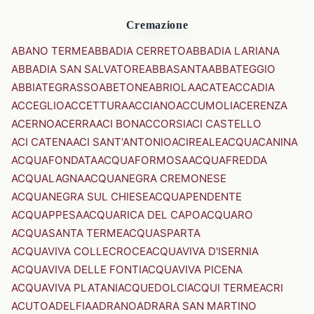
Cremazione
ABANO TERME
ABBADIA CERRETO
ABBADIA LARIANA
ABBADIA SAN SALVATORE
ABBASANTA
ABBATEGGIO
ABBIATEGRASSO
ABETONE
ABRIOLA
ACATE
ACCADIA
ACCEGLIO
ACCETTURA
ACCIANO
ACCUMOLI
ACERENZA
ACERNO
ACERRA
ACI BONACCORSI
ACI CASTELLO
ACI CATENA
ACI SANT'ANTONIO
ACIREALE
ACQUACANINA
ACQUAFONDATA
ACQUAFORMOSA
ACQUAFREDDA
ACQUALAGNA
ACQUANEGRA CREMONESE
ACQUANEGRA SUL CHIESE
ACQUAPENDENTE
ACQUAPPESA
ACQUARICA DEL CAPO
ACQUARO
ACQUASANTA TERME
ACQUASPARTA
ACQUAVIVA COLLECROCE
ACQUAVIVA D'ISERNIA
ACQUAVIVA DELLE FONTI
ACQUAVIVA PICENA
ACQUAVIVA PLATANI
ACQUEDOLCI
ACQUI TERME
ACRI
ACUTO
ADELFIA
ADRANO
ADRARA SAN MARTINO