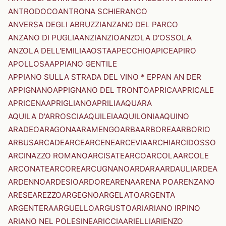
ANTRODOCO
ANTRONA SCHIERANCO
ANVERSA DEGLI ABRUZZI
ANZANO DEL PARCO
ANZANO DI PUGLIA
ANZI
ANZIO
ANZOLA D'OSSOLA
ANZOLA DELL'EMILIA
AOSTA
APECCHIO
APICE
APIRO
APOLLOSA
APPIANO GENTILE
APPIANO SULLA STRADA DEL VINO * EPPAN AN DER
APPIGNANO
APPIGNANO DEL TRONTO
APRICA
APRICALE
APRICENA
APRIGLIANO
APRILIA
AQUARA
AQUILA D'ARROSCIA
AQUILEIA
AQUILONIA
AQUINO
ARADEO
ARAGONA
ARAMENGO
ARBA
ARBOREA
ARBORIO
ARBUS
ARCADE
ARCE
ARCENE
ARCEVIA
ARCHI
ARCIDOSSO
ARCINAZZO ROMANO
ARCISATE
ARCO
ARCOLA
ARCOLE
ARCONATE
ARCORE
ARCUGNANO
ARDARA
ARDAULI
ARDEA
ARDENNO
ARDESIO
ARDORE
ARENA
ARENA PO
ARENZANO
ARESE
AREZZO
ARGEGNO
ARGELATO
ARGENTA
ARGENTERA
ARGUELLO
ARGUSTO
ARI
ARIANO IRPINO
ARIANO NEL POLESINE
ARICCIA
ARIELLI
ARIENZO