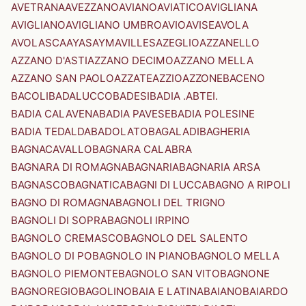
AVETRANA
AVEZZANO
AVIANO
AVIATICO
AVIGLIANA
AVIGLIANO
AVIGLIANO UMBRO
AVIO
AVISE
AVOLA
AVOLASCA
AYAS
AYMAVILLES
AZEGLIO
AZZANELLO
AZZANO D'ASTI
AZZANO DECIMO
AZZANO MELLA
AZZANO SAN PAOLO
AZZATE
AZZIO
AZZONE
BACENO
BACOLI
BADALUCCO
BADESI
BADIA .ABTEI.
BADIA CALAVENA
BADIA PAVESE
BADIA POLESINE
BADIA TEDALDA
BADOLATO
BAGALADI
BAGHERIA
BAGNACAVALLO
BAGNARA CALABRA
BAGNARA DI ROMAGNA
BAGNARIA
BAGNARIA ARSA
BAGNASCO
BAGNATICA
BAGNI DI LUCCA
BAGNO A RIPOLI
BAGNO DI ROMAGNA
BAGNOLI DEL TRIGNO
BAGNOLI DI SOPRA
BAGNOLI IRPINO
BAGNOLO CREMASCO
BAGNOLO DEL SALENTO
BAGNOLO DI PO
BAGNOLO IN PIANO
BAGNOLO MELLA
BAGNOLO PIEMONTE
BAGNOLO SAN VITO
BAGNONE
BAGNOREGIO
BAGOLINO
BAIA E LATINA
BAIANO
BAIARDO