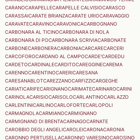
CARANO
CARAPELLE
CARAPELLE CALVISIO
CARASCO
CARASSAI
CARATE BRIANZA
CARATE URIO
CARAVAGGIO
CARAVATE
CARAVINO
CARAVONICA
CARBOGNANO
CARBONARA AL TICINO
CARBONARA DI NOLA
CARBONARA DI PO
CARBONARA SCRIVIA
CARBONATE
CARBONE
CARBONERA
CARBONIA
CARCARE
CARCERI
CARCOFORO
CARDANO AL CAMPO
CARDE'
CARDEDU
CARDETO
CARDINALE
CARDITO
CAREGGINE
CAREMA
CARENNO
CARENTINO
CARERI
CARESANA
CARESANABLOT
CAREZZANO
CARFIZZI
CARGEGHE
CARIATI
CARIFE
CARIGNANO
CARIMATE
CARINARO
CARINI
CARINOLA
CARISIO
CARISOLO
CARLANTINO
CARLAZZO
CARLENTINI
CARLINO
CARLOFORTE
CARLOPOLI
CARMAGNOLA
CARMIANO
CARMIGNANO
CARMIGNANO DI BRENTA
CARNAGO
CARNATE
CAROBBIO DEGLI ANGELI
CAROLEI
CARONA
CARONIA
CARONNO PERTUSELLA
CARONNO VARESINO
CAROSINO