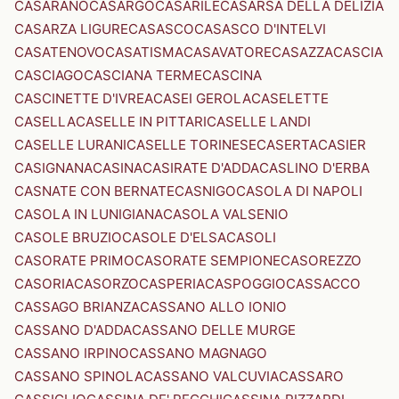
CASARANO
CASARGO
CASARILE
CASARSA DELLA DELIZIA
CASARZA LIGURE
CASASCO
CASASCO D'INTELVI
CASATENOVO
CASATISMA
CASAVATORE
CASAZZA
CASCIA
CASCIAGO
CASCIANA TERME
CASCINA
CASCINETTE D'IVREA
CASEI GEROLA
CASELETTE
CASELLA
CASELLE IN PITTARI
CASELLE LANDI
CASELLE LURANI
CASELLE TORINESE
CASERTA
CASIER
CASIGNANA
CASINA
CASIRATE D'ADDA
CASLINO D'ERBA
CASNATE CON BERNATE
CASNIGO
CASOLA DI NAPOLI
CASOLA IN LUNIGIANA
CASOLA VALSENIO
CASOLE BRUZIO
CASOLE D'ELSA
CASOLI
CASORATE PRIMO
CASORATE SEMPIONE
CASOREZZO
CASORIA
CASORZO
CASPERIA
CASPOGGIO
CASSACCO
CASSAGO BRIANZA
CASSANO ALLO IONIO
CASSANO D'ADDA
CASSANO DELLE MURGE
CASSANO IRPINO
CASSANO MAGNAGO
CASSANO SPINOLA
CASSANO VALCUVIA
CASSARO