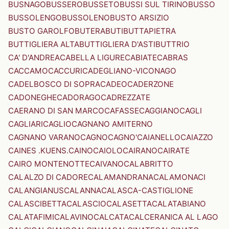
BUSNAGO
BUSSERO
BUSSETO
BUSSI SUL TIRINO
BUSSO
BUSSOLENGO
BUSSOLENO
BUSTO ARSIZIO
BUSTO GAROLFO
BUTERA
BUTI
BUTTAPIETRA
BUTTIGLIERA ALTA
BUTTIGLIERA D'ASTI
BUTTRIO
CA' D'ANDREA
CABELLA LIGURE
CABIATE
CABRAS
CACCAMO
CACCURI
CADEGLIANO-VICONAGO
CADELBOSCO DI SOPRA
CADEO
CADERZONE
CADONEGHE
CADORAGO
CADREZZATE
CAERANO DI SAN MARCO
CAFASSE
CAGGIANO
CAGLI
CAGLIARI
CAGLIO
CAGNANO AMITERNO
CAGNANO VARANO
CAGNO
CAGNO'
CAIANELLO
CAIAZZO
CAINES .KUENS.
CAINO
CAIOLO
CAIRANO
CAIRATE
CAIRO MONTENOTTE
CAIVANO
CALABRITTO
CALALZO DI CADORE
CALAMANDRANA
CALAMONACI
CALANGIANUS
CALANNA
CALASCA-CASTIGLIONE
CALASCIBETTA
CALASCIO
CALASETTA
CALATABIANO
CALATAFIMI
CALAVINO
CALCATA
CALCERANICA AL LAGO