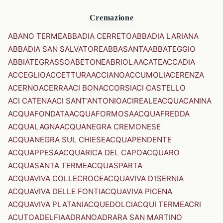
Cremazione
ABANO TERME
ABBADIA CERRETO
ABBADIA LARIANA
ABBADIA SAN SALVATORE
ABBASANTA
ABBATEGGIO
ABBIATEGRASSO
ABETONE
ABRIOLA
ACATE
ACCADIA
ACCEGLIO
ACCETTURA
ACCIANO
ACCUMOLI
ACERENZA
ACERNO
ACERRA
ACI BONACCORSI
ACI CASTELLO
ACI CATENA
ACI SANT'ANTONIO
ACIREALE
ACQUACANINA
ACQUAFONDATA
ACQUAFORMOSA
ACQUAFREDDA
ACQUALAGNA
ACQUANEGRA CREMONESE
ACQUANEGRA SUL CHIESE
ACQUAPENDENTE
ACQUAPPESA
ACQUARICA DEL CAPO
ACQUARO
ACQUASANTA TERME
ACQUASPARTA
ACQUAVIVA COLLECROCE
ACQUAVIVA D'ISERNIA
ACQUAVIVA DELLE FONTI
ACQUAVIVA PICENA
ACQUAVIVA PLATANI
ACQUEDOLCI
ACQUI TERME
ACRI
ACUTO
ADELFIA
ADRANO
ADRARA SAN MARTINO