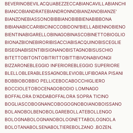
BEVERINO
BEVILACQUA
BEZZECCA
BIANCAVILLA
BIANCHI
BIANCO
BIANDRATE
BIANDRONNO
BIANZANO
BIANZE'
BIANZONE
BIASSONO
BIBBIANO
BIBBIENA
BIBBONA
BIBIANA
BICCARI
BICINICCO
BIDONI'
BIELLA
BIENNO
BIENO
BIENTINA
BIGARELLO
BINAGO
BINASCO
BINETTO
BIOGLIO
BIONAZ
BIONE
BIRORI
BISACCIA
BISACQUINO
BISCEGLIE
BISEGNA
BISENTI
BISIGNANO
BISTAGNO
BISUSCHIO
BITETTO
BITONTO
BITRITTO
BITTI
BIVONA
BIVONGI
BIZZARONE
BLEGGIO INFERIORE
BLEGGIO SUPERIORE
BLELLO
BLERA
BLESSAGNO
BLEVIO
BLUFI
BOARA PISANI
BOBBIO
BOBBIO PELLICE
BOCA
BOCCHIGLIERO
BOCCIOLETO
BOCENAGO
BODIO LOMNAGO
BOFFALORA D'ADDA
BOFFALORA SOPRA TICINO
BOGLIASCO
BOGNANCO
BOGOGNO
BOIANO
BOISSANO
BOLANO
BOLBENO
BOLGARE
BOLLATE
BOLLENGO
BOLOGNA
BOLOGNANO
BOLOGNETTA
BOLOGNOLA
BOLOTANA
BOLSENA
BOLTIERE
BOLZANO .BOZEN.