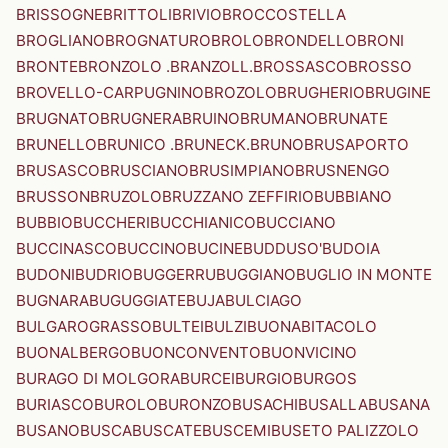
BRISSOGNE
BRITTOLI
BRIVIO
BROCCOSTELLA
BROGLIANO
BROGNATURO
BROLO
BRONDELLO
BRONI
BRONTE
BRONZOLO .BRANZOLL.
BROSSASCO
BROSSO
BROVELLO-CARPUGNINO
BROZOLO
BRUGHERIO
BRUGINE
BRUGNATO
BRUGNERA
BRUINO
BRUMANO
BRUNATE
BRUNELLO
BRUNICO .BRUNECK.
BRUNO
BRUSAPORTO
BRUSASCO
BRUSCIANO
BRUSIMPIANO
BRUSNENGO
BRUSSON
BRUZOLO
BRUZZANO ZEFFIRIO
BUBBIANO
BUBBIO
BUCCHERI
BUCCHIANICO
BUCCIANO
BUCCINASCO
BUCCINO
BUCINE
BUDDUSO'
BUDOIA
BUDONI
BUDRIO
BUGGERRU
BUGGIANO
BUGLIO IN MONTE
BUGNARA
BUGUGGIATE
BUJA
BULCIAGO
BULGAROGRASSO
BULTEI
BULZI
BUONABITACOLO
BUONALBERGO
BUONCONVENTO
BUONVICINO
BURAGO DI MOLGORA
BURCEI
BURGIO
BURGOS
BURIASCO
BUROLO
BURONZO
BUSACHI
BUSALLA
BUSANA
BUSANO
BUSCA
BUSCATE
BUSCEMI
BUSETO PALIZZOLO