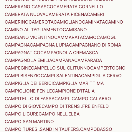
CAMERANO CASASCO
CAMERATA CORNELLO
CAMERATA NUOVA
CAMERATA PICENA
CAMERI
CAMERINO
CAMEROTA
CAMIGLIANO
CAMINATA
CAMINO
CAMINO AL TAGLIAMENTO
CAMISANO
CAMISANO VICENTINO
CAMMARATA
CAMO
CAMOGLI
CAMPAGNA
CAMPAGNA LUPIA
CAMPAGNANO DI ROMA
CAMPAGNATICO
CAMPAGNOLA CREMASCA
CAMPAGNOLA EMILIA
CAMPANA
CAMPARADA
CAMPEGINE
CAMPELLO SUL CLITUNNO
CAMPERTOGNO
CAMPI BISENZIO
CAMPI SALENTINA
CAMPIGLIA CERVO
CAMPIGLIA DEI BERICI
CAMPIGLIA MARITTIMA
CAMPIGLIONE FENILE
CAMPIONE D'ITALIA
CAMPITELLO DI FASSA
CAMPLI
CAMPO CALABRO
CAMPO DI GIOVE
CAMPO DI TRENS .FREIENFELD.
CAMPO LIGURE
CAMPO NELL'ELBA
CAMPO SAN MARTINO
CAMPO TURES .SAND IN TAUFERS.
CAMPOBASSO