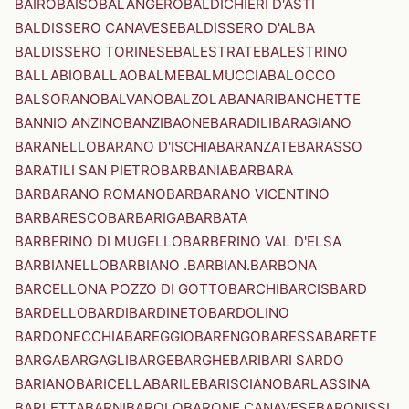
BAIRO
BAISO
BALANGERO
BALDICHIERI D'ASTI
BALDISSERO CANAVESE
BALDISSERO D'ALBA
BALDISSERO TORINESE
BALESTRATE
BALESTRINO
BALLABIO
BALLAO
BALME
BALMUCCIA
BALOCCO
BALSORANO
BALVANO
BALZOLA
BANARI
BANCHETTE
BANNIO ANZINO
BANZI
BAONE
BARADILI
BARAGIANO
BARANELLO
BARANO D'ISCHIA
BARANZATE
BARASSO
BARATILI SAN PIETRO
BARBANIA
BARBARA
BARBARANO ROMANO
BARBARANO VICENTINO
BARBARESCO
BARBARIGA
BARBATA
BARBERINO DI MUGELLO
BARBERINO VAL D'ELSA
BARBIANELLO
BARBIANO .BARBIAN.
BARBONA
BARCELLONA POZZO DI GOTTO
BARCHI
BARCIS
BARD
BARDELLO
BARDI
BARDINETO
BARDOLINO
BARDONECCHIA
BAREGGIO
BARENGO
BARESSA
BARETE
BARGA
BARGAGLI
BARGE
BARGHE
BARI
BARI SARDO
BARIANO
BARICELLA
BARILE
BARISCIANO
BARLASSINA
BARLETTA
BARNI
BAROLO
BARONE CANAVESE
BARONISSI