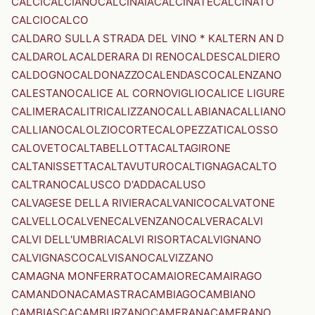
CALCI
CALCIANO
CALCINAIA
CALCINATE
CALCINATO
CALCIO
CALCO
CALDARO SULLA STRADA DEL VINO * KALTERN AN D
CALDAROLA
CALDERARA DI RENO
CALDES
CALDIERO
CALDOGNO
CALDONAZZO
CALENDASCO
CALENZANO
CALESTANO
CALICE AL CORNOVIGLIO
CALICE LIGURE
CALIMERA
CALITRI
CALIZZANO
CALLABIANA
CALLIANO
CALLIANO
CALOLZIOCORTE
CALOPEZZATI
CALOSSO
CALOVETO
CALTABELLOTTA
CALTAGIRONE
CALTANISSETTA
CALTAVUTURO
CALTIGNAGA
CALTO
CALTRANO
CALUSCO D'ADDA
CALUSO
CALVAGESE DELLA RIVIERA
CALVANICO
CALVATONE
CALVELLO
CALVENE
CALVENZANO
CALVERA
CALVI
CALVI DELL'UMBRIA
CALVI RISORTA
CALVIGNANO
CALVIGNASCO
CALVISANO
CALVIZZANO
CAMAGNA MONFERRATO
CAMAIORE
CAMAIRAGO
CAMANDONA
CAMASTRA
CAMBIAGO
CAMBIANO
CAMBIASCA
CAMBURZANO
CAMERANA
CAMERANO