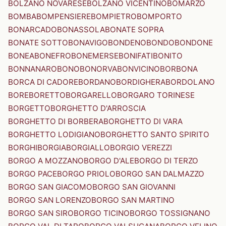
BOLZANO NOVARESE
BOLZANO VICENTINO
BOMARZO
BOMBA
BOMPENSIERE
BOMPIETRO
BOMPORTO
BONARCADO
BONASSOLA
BONATE SOPRA
BONATE SOTTO
BONAVIGO
BONDENO
BONDO
BONDONE
BONEA
BONEFRO
BONEMERSE
BONIFATI
BONITO
BONNANARO
BONO
BONORVA
BONVICINO
BORBONA
BORCA DI CADORE
BORDANO
BORDIGHERA
BORDOLANO
BORE
BORETTO
BORGARELLO
BORGARO TORINESE
BORGETTO
BORGHETTO D'ARROSCIA
BORGHETTO DI BORBERA
BORGHETTO DI VARA
BORGHETTO LODIGIANO
BORGHETTO SANTO SPIRITO
BORGHI
BORGIA
BORGIALLO
BORGIO VEREZZI
BORGO A MOZZANO
BORGO D'ALE
BORGO DI TERZO
BORGO PACE
BORGO PRIOLO
BORGO SAN DALMAZZO
BORGO SAN GIACOMO
BORGO SAN GIOVANNI
BORGO SAN LORENZO
BORGO SAN MARTINO
BORGO SAN SIRO
BORGO TICINO
BORGO TOSSIGNANO