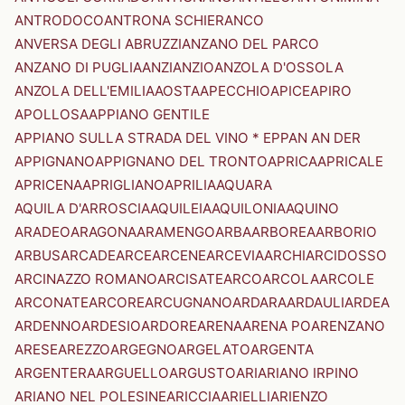
ANTRODOCO
ANTRONA SCHIERANCO
ANVERSA DEGLI ABRUZZI
ANZANO DEL PARCO
ANZANO DI PUGLIA
ANZI
ANZIO
ANZOLA D'OSSOLA
ANZOLA DELL'EMILIA
AOSTA
APECCHIO
APICE
APIRO
APOLLOSA
APPIANO GENTILE
APPIANO SULLA STRADA DEL VINO * EPPAN AN DER
APPIGNANO
APPIGNANO DEL TRONTO
APRICA
APRICALE
APRICENA
APRIGLIANO
APRILIA
AQUARA
AQUILA D'ARROSCIA
AQUILEIA
AQUILONIA
AQUINO
ARADEO
ARAGONA
ARAMENGO
ARBA
ARBOREA
ARBORIO
ARBUS
ARCADE
ARCE
ARCENE
ARCEVIA
ARCHI
ARCIDOSSO
ARCINAZZO ROMANO
ARCISATE
ARCO
ARCOLA
ARCOLE
ARCONATE
ARCORE
ARCUGNANO
ARDARA
ARDAULI
ARDEA
ARDENNO
ARDESIO
ARDORE
ARENA
ARENA PO
ARENZANO
ARESE
AREZZO
ARGEGNO
ARGELATO
ARGENTA
ARGENTERA
ARGUELLO
ARGUSTO
ARI
ARIANO IRPINO
ARIANO NEL POLESINE
ARICCIA
ARIELLI
ARIENZO