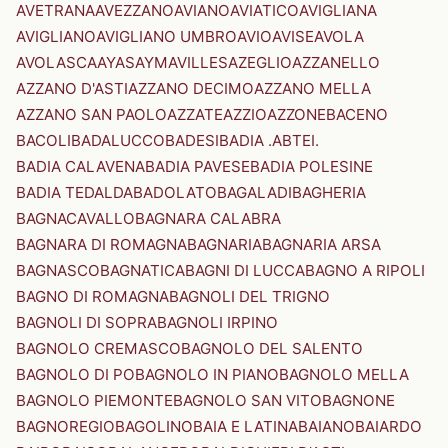
AVETRANA
AVEZZANO
AVIANO
AVIATICO
AVIGLIANA
AVIGLIANO
AVIGLIANO UMBRO
AVIO
AVISE
AVOLA
AVOLASCA
AYAS
AYMAVILLES
AZEGLIO
AZZANELLO
AZZANO D'ASTI
AZZANO DECIMO
AZZANO MELLA
AZZANO SAN PAOLO
AZZATE
AZZIO
AZZONE
BACENO
BACOLI
BADALUCCO
BADESI
BADIA .ABTEI.
BADIA CALAVENA
BADIA PAVESE
BADIA POLESINE
BADIA TEDALDA
BADOLATO
BAGALADI
BAGHERIA
BAGNACAVALLO
BAGNARA CALABRA
BAGNARA DI ROMAGNA
BAGNARIA
BAGNARIA ARSA
BAGNASCO
BAGNATICA
BAGNI DI LUCCA
BAGNO A RIPOLI
BAGNO DI ROMAGNA
BAGNOLI DEL TRIGNO
BAGNOLI DI SOPRA
BAGNOLI IRPINO
BAGNOLO CREMASCO
BAGNOLO DEL SALENTO
BAGNOLO DI PO
BAGNOLO IN PIANO
BAGNOLO MELLA
BAGNOLO PIEMONTE
BAGNOLO SAN VITO
BAGNONE
BAGNOREGIO
BAGOLINO
BAIA E LATINA
BAIANO
BAIARDO