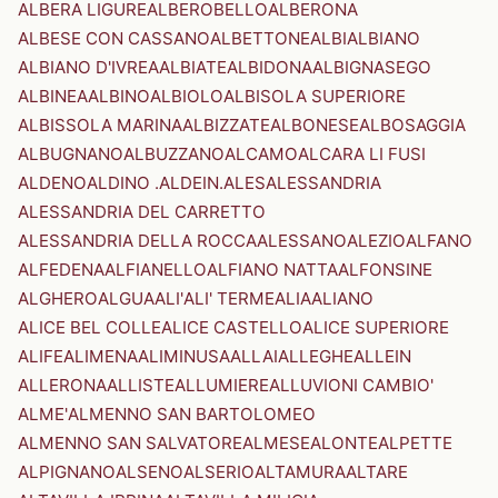
ALBERA LIGURE
ALBEROBELLO
ALBERONA
ALBESE CON CASSANO
ALBETTONE
ALBI
ALBIANO
ALBIANO D'IVREA
ALBIATE
ALBIDONA
ALBIGNASEGO
ALBINEA
ALBINO
ALBIOLO
ALBISOLA SUPERIORE
ALBISSOLA MARINA
ALBIZZATE
ALBONESE
ALBOSAGGIA
ALBUGNANO
ALBUZZANO
ALCAMO
ALCARA LI FUSI
ALDENO
ALDINO .ALDEIN.
ALES
ALESSANDRIA
ALESSANDRIA DEL CARRETTO
ALESSANDRIA DELLA ROCCA
ALESSANO
ALEZIO
ALFANO
ALFEDENA
ALFIANELLO
ALFIANO NATTA
ALFONSINE
ALGHERO
ALGUA
ALI'
ALI' TERME
ALIA
ALIANO
ALICE BEL COLLE
ALICE CASTELLO
ALICE SUPERIORE
ALIFE
ALIMENA
ALIMINUSA
ALLAI
ALLEGHE
ALLEIN
ALLERONA
ALLISTE
ALLUMIERE
ALLUVIONI CAMBIO'
ALME'
ALMENNO SAN BARTOLOMEO
ALMENNO SAN SALVATORE
ALMESE
ALONTE
ALPETTE
ALPIGNANO
ALSENO
ALSERIO
ALTAMURA
ALTARE