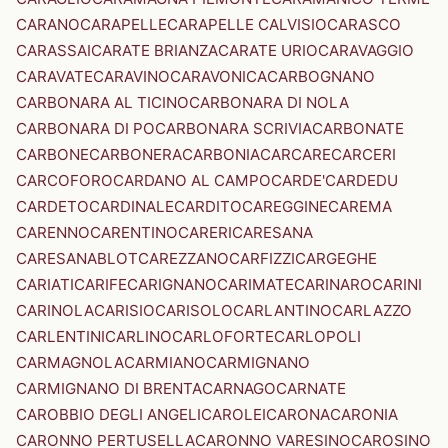
CARANO
CARAPELLE
CARAPELLE CALVISIO
CARASCO
CARASSAI
CARATE BRIANZA
CARATE URIO
CARAVAGGIO
CARAVATE
CARAVINO
CARAVONICA
CARBOGNANO
CARBONARA AL TICINO
CARBONARA DI NOLA
CARBONARA DI PO
CARBONARA SCRIVIA
CARBONATE
CARBONE
CARBONERA
CARBONIA
CARCARE
CARCERI
CARCOFORO
CARDANO AL CAMPO
CARDE'
CARDEDU
CARDETO
CARDINALE
CARDITO
CAREGGINE
CAREMA
CARENNO
CARENTINO
CARERI
CARESANA
CARESANABLOT
CAREZZANO
CARFIZZI
CARGEGHE
CARIATI
CARIFE
CARIGNANO
CARIMATE
CARINARO
CARINI
CARINOLA
CARISIO
CARISOLO
CARLANTINO
CARLAZZO
CARLENTINI
CARLINO
CARLOFORTE
CARLOPOLI
CARMAGNOLA
CARMIANO
CARMIGNANO
CARMIGNANO DI BRENTA
CARNAGO
CARNATE
CAROBBIO DEGLI ANGELI
CAROLEI
CARONA
CARONIA
CARONNO PERTUSELLA
CARONNO VARESINO
CAROSINO