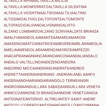
ALTAVILLA IRPINA
ALTAVILLA MILICIA
ALTAVILLA MONFERRATO
ALTAVILLA SILENTINA
ALTAVILLA VICENTINA
ALTIDONA
ALTILIA
ALTINO
ALTISSIMO
ALTIVOLE
ALTOFONTE
ALTOMONTE
ALTOPASCIO
ALVIANO
ALVIGNANO
ALVITO
ALZANO LOMBARDO
ALZANO SCRIVIA
ALZATE BRIANZA
AMALFI
AMANDOLA
AMANTEA
AMARO
AMARONI
AMASENO
AMATO
AMATRICE
AMBIVERE
AMBLAR
AMEGLIA
AMELIA
AMENDOLARA
AMENO
AMOROSI
AMPEZZO
ANACAPRI
ANAGNI
ANCARANO
ANCONA
ANDALI
ANDALO
ANDALO VALTELLINO
ANDEZENO
ANDORA
ANDORNO MICCA
ANDRANO
ANDRATE
ANDREIS
ANDRETTA
ANDRIA
ANDRIANO .ANDRIAN.
ANELA
ANFO
ANGERA
ANGHIARI
ANGIARI
ANGOLO TERME
ANGRI
ANGROGNA
ANGUILLARA SABAZIA
ANGUILLARA VENETA
ANNICCO
ANNONE DI BRIANZA
ANNONE VENETO
ANOIA
ANTEGNATE
ANTERIVO .ALTREI.
ANTEY-SAINT-ANDRE'
ANTICOLI CORRADO
ANTIGNANO
ANTILLO
ANTONIMINA