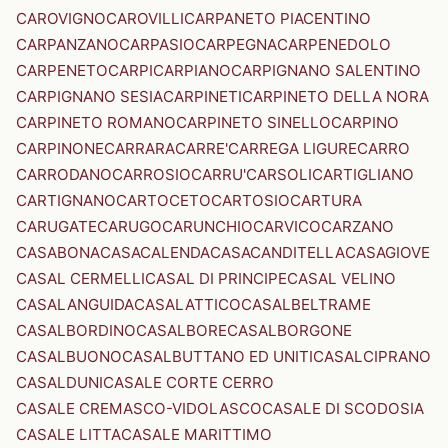
CAROVIGNO
CAROVILLI
CARPANETO PIACENTINO
CARPANZANO
CARPASIO
CARPEGNA
CARPENEDOLO
CARPENETO
CARPI
CARPIANO
CARPIGNANO SALENTINO
CARPIGNANO SESIA
CARPINETI
CARPINETO DELLA NORA
CARPINETO ROMANO
CARPINETO SINELLO
CARPINO
CARPINONE
CARRARA
CARRE'
CARREGA LIGURE
CARRO
CARRODANO
CARROSIO
CARRU'
CARSOLI
CARTIGLIANO
CARTIGNANO
CARTOCETO
CARTOSIO
CARTURA
CARUGATE
CARUGO
CARUNCHIO
CARVICO
CARZANO
CASABONA
CASACALENDA
CASACANDITELLA
CASAGIOVE
CASAL CERMELLI
CASAL DI PRINCIPE
CASAL VELINO
CASALANGUIDA
CASALATTICO
CASALBELTRAME
CASALBORDINO
CASALBORE
CASALBORGONE
CASALBUONO
CASALBUTTANO ED UNITI
CASALCIPRANO
CASALDUNI
CASALE CORTE CERRO
CASALE CREMASCO-VIDOLASCO
CASALE DI SCODOSIA
CASALE LITTA
CASALE MARITTIMO