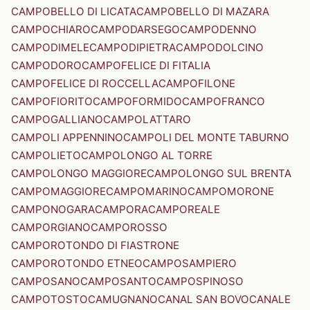
CAMPOBELLO DI LICATA
CAMPOBELLO DI MAZARA
CAMPOCHIARO
CAMPODARSEGO
CAMPODENNO
CAMPODIMELE
CAMPODIPIETRA
CAMPODOLCINO
CAMPODORO
CAMPOFELICE DI FITALIA
CAMPOFELICE DI ROCCELLA
CAMPOFILONE
CAMPOFIORITO
CAMPOFORMIDO
CAMPOFRANCO
CAMPOGALLIANO
CAMPOLATTARO
CAMPOLI APPENNINO
CAMPOLI DEL MONTE TABURNO
CAMPOLIETO
CAMPOLONGO AL TORRE
CAMPOLONGO MAGGIORE
CAMPOLONGO SUL BRENTA
CAMPOMAGGIORE
CAMPOMARINO
CAMPOMORONE
CAMPONOGARA
CAMPORA
CAMPOREALE
CAMPORGIANO
CAMPOROSSO
CAMPOROTONDO DI FIASTRONE
CAMPOROTONDO ETNEO
CAMPOSAMPIERO
CAMPOSANO
CAMPOSANTO
CAMPOSPINOSO
CAMPOTOSTO
CAMUGNANO
CANAL SAN BOVO
CANALE