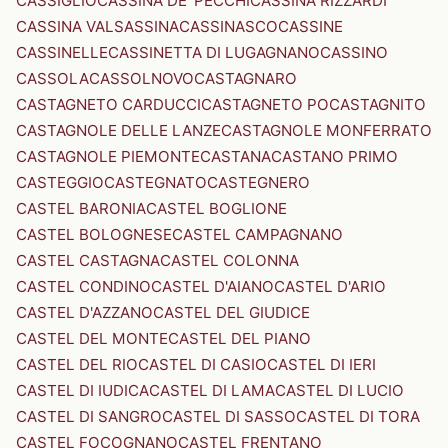
CASSIGLIO
CASSINA DE' PECCHI
CASSINA RIZZARDI
CASSINA VALSASSINA
CASSINASCO
CASSINE
CASSINELLE
CASSINETTA DI LUGAGNANO
CASSINO
CASSOLA
CASSOLNOVO
CASTAGNARO
CASTAGNETO CARDUCCI
CASTAGNETO PO
CASTAGNITO
CASTAGNOLE DELLE LANZE
CASTAGNOLE MONFERRATO
CASTAGNOLE PIEMONTE
CASTANA
CASTANO PRIMO
CASTEGGIO
CASTEGNATO
CASTEGNERO
CASTEL BARONIA
CASTEL BOGLIONE
CASTEL BOLOGNESE
CASTEL CAMPAGNANO
CASTEL CASTAGNA
CASTEL COLONNA
CASTEL CONDINO
CASTEL D'AIANO
CASTEL D'ARIO
CASTEL D'AZZANO
CASTEL DEL GIUDICE
CASTEL DEL MONTE
CASTEL DEL PIANO
CASTEL DEL RIO
CASTEL DI CASIO
CASTEL DI IERI
CASTEL DI IUDICA
CASTEL DI LAMA
CASTEL DI LUCIO
CASTEL DI SANGRO
CASTEL DI SASSO
CASTEL DI TORA
CASTEL FOCOGNANO
CASTEL FRENTANO