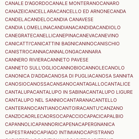
CANALE D'AGORDO
CANALE MONTERANO
CANARO
CANAZEI
CANCELLARA
CANCELLO ED ARNONE
CANDA
CANDELA
CANDELO
CANDIA CANAVESE
CANDIA LOMELLINA
CANDIANA
CANDIDA
CANDIOLO
CANEGRATE
CANELLI
CANEPINA
CANEVA
CANEVINO
CANICATTI'
CANICATTINI BAGNI
CANINO
CANISCHIO
CANISTRO
CANNA
CANNALONGA
CANNARA
CANNERO RIVIERA
CANNETO PAVESE
CANNETO SULL'OGLIO
CANNOBIO
CANNOLE
CANOLO
CANONICA D'ADDA
CANOSA DI PUGLIA
CANOSA SANNITA
CANOSIO
CANOSSA
CANSANO
CANTAGALLO
CANTALICE
CANTALUPA
CANTALUPO IN SABINA
CANTALUPO LIGURE
CANTALUPO NEL SANNIO
CANTARANA
CANTELLO
CANTERANO
CANTIANO
CANTOIRA
CANTU'
CANZANO
CANZO
CAORLE
CAORSO
CAPACCIO
CAPACI
CAPALBIO
CAPANNOLI
CAPANNORI
CAPENA
CAPERGNANICA
CAPESTRANO
CAPIAGO INTIMIANO
CAPISTRANO