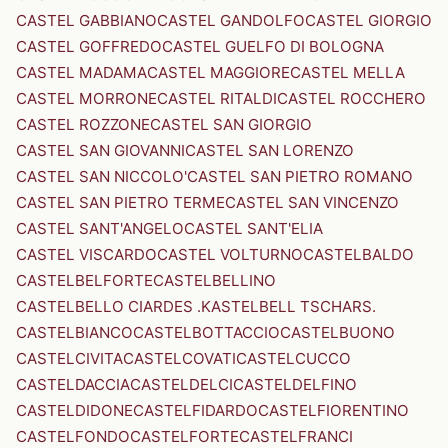
CASTEL GABBIANO
CASTEL GANDOLFO
CASTEL GIORGIO
CASTEL GOFFREDO
CASTEL GUELFO DI BOLOGNA
CASTEL MADAMA
CASTEL MAGGIORE
CASTEL MELLA
CASTEL MORRONE
CASTEL RITALDI
CASTEL ROCCHERO
CASTEL ROZZONE
CASTEL SAN GIORGIO
CASTEL SAN GIOVANNI
CASTEL SAN LORENZO
CASTEL SAN NICCOLO'
CASTEL SAN PIETRO ROMANO
CASTEL SAN PIETRO TERME
CASTEL SAN VINCENZO
CASTEL SANT'ANGELO
CASTEL SANT'ELIA
CASTEL VISCARDO
CASTEL VOLTURNO
CASTELBALDO
CASTELBELFORTE
CASTELBELLINO
CASTELBELLO CIARDES .KASTELBELL TSCHARS.
CASTELBIANCO
CASTELBOTTACCIO
CASTELBUONO
CASTELCIVITA
CASTELCOVATI
CASTELCUCCO
CASTELDACCIA
CASTELDELCI
CASTELDELFINO
CASTELDIDONE
CASTELFIDARDO
CASTELFIORENTINO
CASTELFONDO
CASTELFORTE
CASTELFRANCI