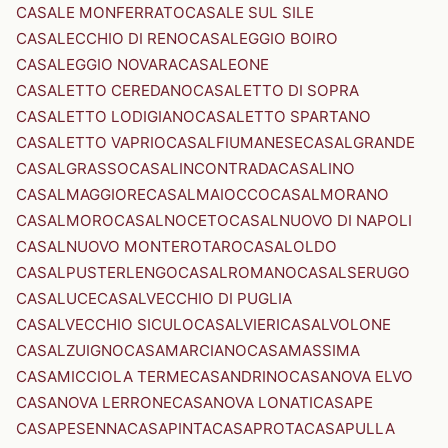
CASALE MONFERRATO
CASALE SUL SILE
CASALECCHIO DI RENO
CASALEGGIO BOIRO
CASALEGGIO NOVARA
CASALEONE
CASALETTO CEREDANO
CASALETTO DI SOPRA
CASALETTO LODIGIANO
CASALETTO SPARTANO
CASALETTO VAPRIO
CASALFIUMANESE
CASALGRANDE
CASALGRASSO
CASALINCONTRADA
CASALINO
CASALMAGGIORE
CASALMAIOCCO
CASALMORANO
CASALMORO
CASALNOCETO
CASALNUOVO DI NAPOLI
CASALNUOVO MONTEROTARO
CASALOLDO
CASALPUSTERLENGO
CASALROMANO
CASALSERUGO
CASALUCE
CASALVECCHIO DI PUGLIA
CASALVECCHIO SICULO
CASALVIERI
CASALVOLONE
CASALZUIGNO
CASAMARCIANO
CASAMASSIMA
CASAMICCIOLA TERME
CASANDRINO
CASANOVA ELVO
CASANOVA LERRONE
CASANOVA LONATI
CASAPE
CASAPESENNA
CASAPINTA
CASAPROTA
CASAPULLA