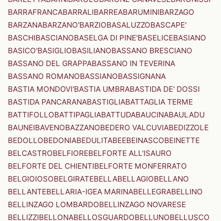
BARRAFRANCA
BARRALI
BARREA
BARUMINI
BARZAGO
BARZANA
BARZANO'
BARZIO
BASALUZZO
BASCAPE'
BASCHI
BASCIANO
BASELGA DI PINE'
BASELICE
BASIANO
BASICO'
BASIGLIO
BASILIANO
BASSANO BRESCIANO
BASSANO DEL GRAPPA
BASSANO IN TEVERINA
BASSANO ROMANO
BASSIANO
BASSIGNANA
BASTIA MONDOVI'
BASTIA UMBRA
BASTIDA DE' DOSSI
BASTIDA PANCARANA
BASTIGLIA
BATTAGLIA TERME
BATTIFOLLO
BATTIPAGLIA
BATTUDA
BAUCINA
BAULADU
BAUNEI
BAVENO
BAZZANO
BEDERO VALCUVIA
BEDIZZOLE
BEDOLLO
BEDONIA
BEDULITA
BEE
BEINASCO
BEINETTE
BELCASTRO
BELFIORE
BELFORTE ALL'ISAURO
BELFORTE DEL CHIENTI
BELFORTE MONFERRATO
BELGIOIOSO
BELGIRATE
BELLA
BELLAGIO
BELLANO
BELLANTE
BELLARIA-IGEA MARINA
BELLEGRA
BELLINO
BELLINZAGO LOMBARDO
BELLINZAGO NOVARESE
BELLIZZI
BELLONA
BELLOSGUARDO
BELLUNO
BELLUSCO