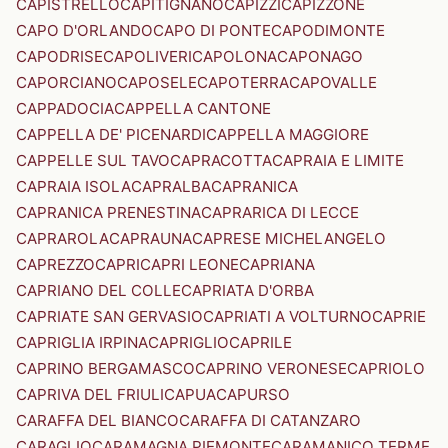
CAPISTRELLO
CAPITIGNANO
CAPIZZI
CAPIZZONE
CAPO D'ORLANDO
CAPO DI PONTE
CAPODIMONTE
CAPODRISE
CAPOLIVERI
CAPOLONA
CAPONAGO
CAPORCIANO
CAPOSELE
CAPOTERRA
CAPOVALLE
CAPPADOCIA
CAPPELLA CANTONE
CAPPELLA DE' PICENARDI
CAPPELLA MAGGIORE
CAPPELLE SUL TAVO
CAPRACOTTA
CAPRAIA E LIMITE
CAPRAIA ISOLA
CAPRALBA
CAPRANICA
CAPRANICA PRENESTINA
CAPRARICA DI LECCE
CAPRAROLA
CAPRAUNA
CAPRESE MICHELANGELO
CAPREZZO
CAPRI
CAPRI LEONE
CAPRIANA
CAPRIANO DEL COLLE
CAPRIATA D'ORBA
CAPRIATE SAN GERVASIO
CAPRIATI A VOLTURNO
CAPRIE
CAPRIGLIA IRPINA
CAPRIGLIO
CAPRILE
CAPRINO BERGAMASCO
CAPRINO VERONESE
CAPRIOLO
CAPRIVA DEL FRIULI
CAPUA
CAPURSO
CARAFFA DEL BIANCO
CARAFFA DI CATANZARO
CARAGLIO
CARAMAGNA PIEMONTE
CARAMANICO TERME