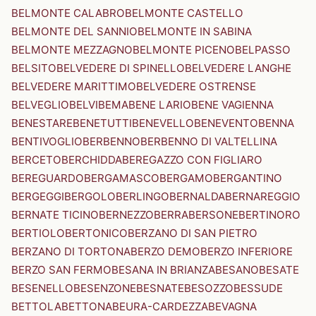
BELMONTE CALABRO
BELMONTE CASTELLO
BELMONTE DEL SANNIO
BELMONTE IN SABINA
BELMONTE MEZZAGNO
BELMONTE PICENO
BELPASSO
BELSITO
BELVEDERE DI SPINELLO
BELVEDERE LANGHE
BELVEDERE MARITTIMO
BELVEDERE OSTRENSE
BELVEGLIO
BELVI
BEMA
BENE LARIO
BENE VAGIENNA
BENESTARE
BENETUTTI
BENEVELLO
BENEVENTO
BENNA
BENTIVOGLIO
BERBENNO
BERBENNO DI VALTELLINA
BERCETO
BERCHIDDA
BEREGAZZO CON FIGLIARO
BEREGUARDO
BERGAMASCO
BERGAMO
BERGANTINO
BERGEGGI
BERGOLO
BERLINGO
BERNALDA
BERNAREGGIO
BERNATE TICINO
BERNEZZO
BERRA
BERSONE
BERTINORO
BERTIOLO
BERTONICO
BERZANO DI SAN PIETRO
BERZANO DI TORTONA
BERZO DEMO
BERZO INFERIORE
BERZO SAN FERMO
BESANA IN BRIANZA
BESANO
BESATE
BESENELLO
BESENZONE
BESNATE
BESOZZO
BESSUDE
BETTOLA
BETTONA
BEURA-CARDEZZA
BEVAGNA