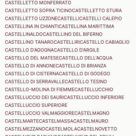
CASTELLETTO MONFERRATO
CASTELLETTO SOPRA TICINO
CASTELLETTO STURA
CASTELLETTO UZZONE
CASTELLI
CASTELLI CALEPIO
CASTELLINA IN CHIANTI
CASTELLINA MARITTIMA
CASTELLINALDO
CASTELLINO DEL BIFERNO
CASTELLINO TANARO
CASTELLIRI
CASTELLO CABIAGLIO
CASTELLO D'AGOGNA
CASTELLO D'ARGILE
CASTELLO DEL MATESE
CASTELLO DELL'ACQUA
CASTELLO DI ANNONE
CASTELLO DI BRIANZA
CASTELLO DI CISTERNA
CASTELLO DI GODEGO
CASTELLO DI SERRAVALLE
CASTELLO TESINO
CASTELLO-MOLINA DI FIEMME
CASTELLUCCHIO
CASTELLUCCIO DEI SAURI
CASTELLUCCIO INFERIORE
CASTELLUCCIO SUPERIORE
CASTELLUCCIO VALMAGGIORE
CASTELMAGNO
CASTELMARTE
CASTELMASSA
CASTELMAURO
CASTELMEZZANO
CASTELMOLA
CASTELNOVETTO