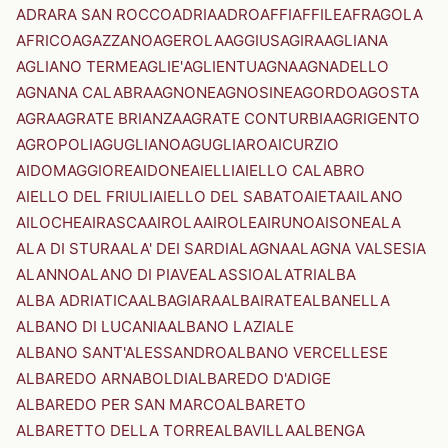
ADRARA SAN ROCCO
ADRIA
ADRO
AFFI
AFFILE
AFRAGOLA
AFRICO
AGAZZANO
AGEROLA
AGGIUS
AGIRA
AGLIANA
AGLIANO TERME
AGLIE'
AGLIENTU
AGNA
AGNADELLO
AGNANA CALABRA
AGNONE
AGNOSINE
AGORDO
AGOSTA
AGRA
AGRATE BRIANZA
AGRATE CONTURBIA
AGRIGENTO
AGROPOLI
AGUGLIANO
AGUGLIARO
AICURZIO
AIDOMAGGIORE
AIDONE
AIELLI
AIELLO CALABRO
AIELLO DEL FRIULI
AIELLO DEL SABATO
AIETA
AILANO
AILOCHE
AIRASCA
AIROLA
AIROLE
AIRUNO
AISONE
ALA
ALA DI STURA
ALA' DEI SARDI
ALAGNA
ALAGNA VALSESIA
ALANNO
ALANO DI PIAVE
ALASSIO
ALATRI
ALBA
ALBA ADRIATICA
ALBAGIARA
ALBAIRATE
ALBANELLA
ALBANO DI LUCANIA
ALBANO LAZIALE
ALBANO SANT'ALESSANDRO
ALBANO VERCELLESE
ALBAREDO ARNABOLDI
ALBAREDO D'ADIGE
ALBAREDO PER SAN MARCO
ALBARETO
ALBARETTO DELLA TORRE
ALBAVILLA
ALBENGA