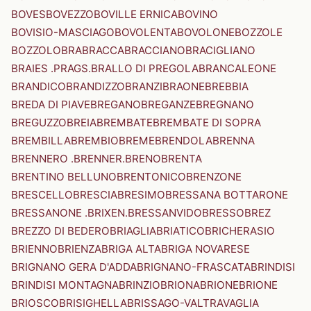
BOVES
BOVEZZO
BOVILLE ERNICA
BOVINO
BOVISIO-MASCIAGO
BOVOLENTA
BOVOLONE
BOZZOLE
BOZZOLO
BRA
BRACCA
BRACCIANO
BRACIGLIANO
BRAIES .PRAGS.
BRALLO DI PREGOLA
BRANCALEONE
BRANDICO
BRANDIZZO
BRANZI
BRAONE
BREBBIA
BREDA DI PIAVE
BREGANO
BREGANZE
BREGNANO
BREGUZZO
BREIA
BREMBATE
BREMBATE DI SOPRA
BREMBILLA
BREMBIO
BREME
BRENDOLA
BRENNA
BRENNERO .BRENNER.
BRENO
BRENTA
BRENTINO BELLUNO
BRENTONICO
BRENZONE
BRESCELLO
BRESCIA
BRESIMO
BRESSANA BOTTARONE
BRESSANONE .BRIXEN.
BRESSANVIDO
BRESSO
BREZ
BREZZO DI BEDERO
BRIAGLIA
BRIATICO
BRICHERASIO
BRIENNO
BRIENZA
BRIGA ALTA
BRIGA NOVARESE
BRIGNANO GERA D'ADDA
BRIGNANO-FRASCATA
BRINDISI
BRINDISI MONTAGNA
BRINZIO
BRIONA
BRIONE
BRIONE
BRIOSCO
BRISIGHELLA
BRISSAGO-VALTRAVAGLIA