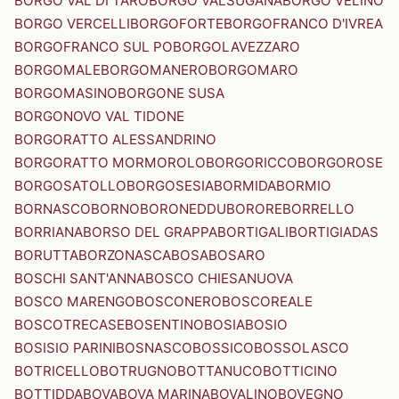
BORGO VAL DI TARO
BORGO VALSUGANA
BORGO VELINO
BORGO VERCELLI
BORGOFORTE
BORGOFRANCO D'IVREA
BORGOFRANCO SUL PO
BORGOLAVEZZARO
BORGOMALE
BORGOMANERO
BORGOMARO
BORGOMASINO
BORGONE SUSA
BORGONOVO VAL TIDONE
BORGORATTO ALESSANDRINO
BORGORATTO MORMOROLO
BORGORICCO
BORGOROSE
BORGOSATOLLO
BORGOSESIA
BORMIDA
BORMIO
BORNASCO
BORNO
BORONEDDU
BORORE
BORRELLO
BORRIANA
BORSO DEL GRAPPA
BORTIGALI
BORTIGIADAS
BORUTTA
BORZONASCA
BOSA
BOSARO
BOSCHI SANT'ANNA
BOSCO CHIESANUOVA
BOSCO MARENGO
BOSCONERO
BOSCOREALE
BOSCOTRECASE
BOSENTINO
BOSIA
BOSIO
BOSISIO PARINI
BOSNASCO
BOSSICO
BOSSOLASCO
BOTRICELLO
BOTRUGNO
BOTTANUCO
BOTTICINO
BOTTIDDA
BOVA
BOVA MARINA
BOVALINO
BOVEGNO