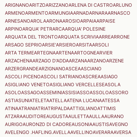
ARIGNANO
ARITZO
ARIZZANO
ARLENA DI CASTRO
ARLUNO
ARMENO
ARMENTO
ARMUNGIA
ARNAD
ARNARA
ARNASCO
ARNESANO
AROLA
ARONA
AROSIO
ARPAIA
ARPAISE
ARPINO
ARQUA' PETRARCA
ARQUA' POLESINE
ARQUATA DEL TRONTO
ARQUATA SCRIVIA
ARRE
ARRONE
ARSAGO SEPRIO
ARSIE'
ARSIERO
ARSITA
ARSOLI
ARTA TERME
ARTEGNA
ARTENA
ARTOGNE
ARVIER
ARZACHENA
ARZAGO D'ADDA
ARZANA
ARZANO
ARZENE
ARZERGRANDE
ARZIGNANO
ASCEA
ASCIANO
ASCOLI PICENO
ASCOLI SATRIANO
ASCREA
ASIAGO
ASIGLIANO VENETO
ASIGLIANO VERCELLESE
ASOLA
ASOLO
ASSAGO
ASSEMINI
ASSISI
ASSO
ASSOLO
ASSORO
ASTI
ASUNI
ATELETA
ATELLA
ATENA LUCANA
ATESSA
ATINA
ATRANI
ATRI
ATRIPALDA
ATTIGLIANO
ATTIMIS
ATZARA
AUDITORE
AUGUSTA
AULETTA
AULLA
AURANO
AURIGO
AURONZO DI CADORE
AUSONIA
AUSTIS
AVEGNO
AVELENGO .HAFLING.
AVELLA
AVELLINO
AVERARA
AVERSA