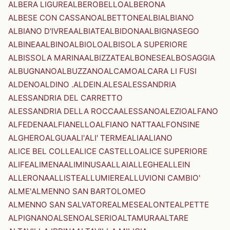
ALBERA LIGURE
ALBEROBELLO
ALBERONA
ALBESE CON CASSANO
ALBETTONE
ALBI
ALBIANO
ALBIANO D'IVREA
ALBIATE
ALBIDONA
ALBIGNASEGO
ALBINEA
ALBINO
ALBIOLO
ALBISOLA SUPERIORE
ALBISSOLA MARINA
ALBIZZATE
ALBONESE
ALBOSAGGIA
ALBUGNANO
ALBUZZANO
ALCAMO
ALCARA LI FUSI
ALDENO
ALDINO .ALDEIN.
ALES
ALESSANDRIA
ALESSANDRIA DEL CARRETTO
ALESSANDRIA DELLA ROCCA
ALESSANO
ALEZIO
ALFANO
ALFEDENA
ALFIANELLO
ALFIANO NATTA
ALFONSINE
ALGHERO
ALGUA
ALI'
ALI' TERME
ALIA
ALIANO
ALICE BEL COLLE
ALICE CASTELLO
ALICE SUPERIORE
ALIFE
ALIMENA
ALIMINUSA
ALLAI
ALLEGHE
ALLEIN
ALLERONA
ALLISTE
ALLUMIERE
ALLUVIONI CAMBIO'
ALME'
ALMENNO SAN BARTOLOMEO
ALMENNO SAN SALVATORE
ALMESE
ALONTE
ALPETTE
ALPIGNANO
ALSENO
ALSERIO
ALTAMURA
ALTARE