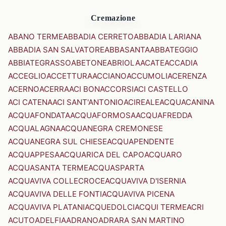
Cremazione
ABANO TERME
ABBADIA CERRETO
ABBADIA LARIANA
ABBADIA SAN SALVATORE
ABBASANTA
ABBATEGGIO
ABBIATEGRASSO
ABETONE
ABRIOLA
ACATE
ACCADIA
ACCEGLIO
ACCETTURA
ACCIANO
ACCUMOLI
ACERENZA
ACERNO
ACERRA
ACI BONACCORSI
ACI CASTELLO
ACI CATENA
ACI SANT'ANTONIO
ACIREALE
ACQUACANINA
ACQUAFONDATA
ACQUAFORMOSA
ACQUAFREDDA
ACQUALAGNA
ACQUANEGRA CREMONESE
ACQUANEGRA SUL CHIESE
ACQUAPENDENTE
ACQUAPPESA
ACQUARICA DEL CAPO
ACQUARO
ACQUASANTA TERME
ACQUASPARTA
ACQUAVIVA COLLECROCE
ACQUAVIVA D'ISERNIA
ACQUAVIVA DELLE FONTI
ACQUAVIVA PICENA
ACQUAVIVA PLATANI
ACQUEDOLCI
ACQUI TERME
ACRI
ACUTO
ADELFIA
ADRANO
ADRARA SAN MARTINO