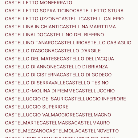
CASTELLETTO MONFERRATO
CASTELLETTO SOPRA TICINO
CASTELLETTO STURA
CASTELLETTO UZZONE
CASTELLI
CASTELLI CALEPIO
CASTELLINA IN CHIANTI
CASTELLINA MARITTIMA
CASTELLINALDO
CASTELLINO DEL BIFERNO
CASTELLINO TANARO
CASTELLIRI
CASTELLO CABIAGLIO
CASTELLO D'AGOGNA
CASTELLO D'ARGILE
CASTELLO DEL MATESE
CASTELLO DELL'ACQUA
CASTELLO DI ANNONE
CASTELLO DI BRIANZA
CASTELLO DI CISTERNA
CASTELLO DI GODEGO
CASTELLO DI SERRAVALLE
CASTELLO TESINO
CASTELLO-MOLINA DI FIEMME
CASTELLUCCHIO
CASTELLUCCIO DEI SAURI
CASTELLUCCIO INFERIORE
CASTELLUCCIO SUPERIORE
CASTELLUCCIO VALMAGGIORE
CASTELMAGNO
CASTELMARTE
CASTELMASSA
CASTELMAURO
CASTELMEZZANO
CASTELMOLA
CASTELNOVETTO