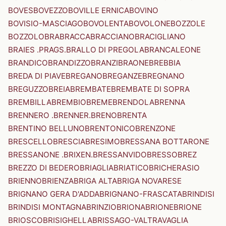
BOVES
BOVEZZO
BOVILLE ERNICA
BOVINO
BOVISIO-MASCIAGO
BOVOLENTA
BOVOLONE
BOZZOLE
BOZZOLO
BRA
BRACCA
BRACCIANO
BRACIGLIANO
BRAIES .PRAGS.
BRALLO DI PREGOLA
BRANCALEONE
BRANDICO
BRANDIZZO
BRANZI
BRAONE
BREBBIA
BREDA DI PIAVE
BREGANO
BREGANZE
BREGNANO
BREGUZZO
BREIA
BREMBATE
BREMBATE DI SOPRA
BREMBILLA
BREMBIO
BREME
BRENDOLA
BRENNA
BRENNERO .BRENNER.
BRENO
BRENTA
BRENTINO BELLUNO
BRENTONICO
BRENZONE
BRESCELLO
BRESCIA
BRESIMO
BRESSANA BOTTARONE
BRESSANONE .BRIXEN.
BRESSANVIDO
BRESSO
BREZ
BREZZO DI BEDERO
BRIAGLIA
BRIATICO
BRICHERASIO
BRIENNO
BRIENZA
BRIGA ALTA
BRIGA NOVARESE
BRIGNANO GERA D'ADDA
BRIGNANO-FRASCATA
BRINDISI
BRINDISI MONTAGNA
BRINZIO
BRIONA
BRIONE
BRIONE
BRIOSCO
BRISIGHELLA
BRISSAGO-VALTRAVAGLIA