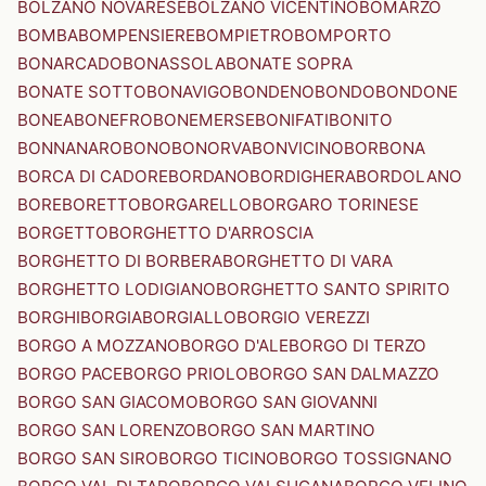
BOLZANO NOVARESE
BOLZANO VICENTINO
BOMARZO
BOMBA
BOMPENSIERE
BOMPIETRO
BOMPORTO
BONARCADO
BONASSOLA
BONATE SOPRA
BONATE SOTTO
BONAVIGO
BONDENO
BONDO
BONDONE
BONEA
BONEFRO
BONEMERSE
BONIFATI
BONITO
BONNANARO
BONO
BONORVA
BONVICINO
BORBONA
BORCA DI CADORE
BORDANO
BORDIGHERA
BORDOLANO
BORE
BORETTO
BORGARELLO
BORGARO TORINESE
BORGETTO
BORGHETTO D'ARROSCIA
BORGHETTO DI BORBERA
BORGHETTO DI VARA
BORGHETTO LODIGIANO
BORGHETTO SANTO SPIRITO
BORGHI
BORGIA
BORGIALLO
BORGIO VEREZZI
BORGO A MOZZANO
BORGO D'ALE
BORGO DI TERZO
BORGO PACE
BORGO PRIOLO
BORGO SAN DALMAZZO
BORGO SAN GIACOMO
BORGO SAN GIOVANNI
BORGO SAN LORENZO
BORGO SAN MARTINO
BORGO SAN SIRO
BORGO TICINO
BORGO TOSSIGNANO