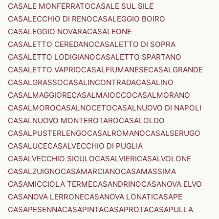
CASALE MONFERRATO
CASALE SUL SILE
CASALECCHIO DI RENO
CASALEGGIO BOIRO
CASALEGGIO NOVARA
CASALEONE
CASALETTO CEREDANO
CASALETTO DI SOPRA
CASALETTO LODIGIANO
CASALETTO SPARTANO
CASALETTO VAPRIO
CASALFIUMANESE
CASALGRANDE
CASALGRASSO
CASALINCONTRADA
CASALINO
CASALMAGGIORE
CASALMAIOCCO
CASALMORANO
CASALMORO
CASALNOCETO
CASALNUOVO DI NAPOLI
CASALNUOVO MONTEROTARO
CASALOLDO
CASALPUSTERLENGO
CASALROMANO
CASALSERUGO
CASALUCE
CASALVECCHIO DI PUGLIA
CASALVECCHIO SICULO
CASALVIERI
CASALVOLONE
CASALZUIGNO
CASAMARCIANO
CASAMASSIMA
CASAMICCIOLA TERME
CASANDRINO
CASANOVA ELVO
CASANOVA LERRONE
CASANOVA LONATI
CASAPE
CASAPESENNA
CASAPINTA
CASAPROTA
CASAPULLA