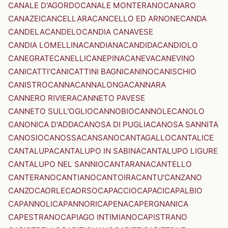
CANALE D'AGORDO
CANALE MONTERANO
CANARO
CANAZEI
CANCELLARA
CANCELLO ED ARNONE
CANDA
CANDELA
CANDELO
CANDIA CANAVESE
CANDIA LOMELLINA
CANDIANA
CANDIDA
CANDIOLO
CANEGRATE
CANELLI
CANEPINA
CANEVA
CANEVINO
CANICATTI'
CANICATTINI BAGNI
CANINO
CANISCHIO
CANISTRO
CANNA
CANNALONGA
CANNARA
CANNERO RIVIERA
CANNETO PAVESE
CANNETO SULL'OGLIO
CANNOBIO
CANNOLE
CANOLO
CANONICA D'ADDA
CANOSA DI PUGLIA
CANOSA SANNITA
CANOSIO
CANOSSA
CANSANO
CANTAGALLO
CANTALICE
CANTALUPA
CANTALUPO IN SABINA
CANTALUPO LIGURE
CANTALUPO NEL SANNIO
CANTARANA
CANTELLO
CANTERANO
CANTIANO
CANTOIRA
CANTU'
CANZANO
CANZO
CAORLE
CAORSO
CAPACCIO
CAPACI
CAPALBIO
CAPANNOLI
CAPANNORI
CAPENA
CAPERGNANICA
CAPESTRANO
CAPIAGO INTIMIANO
CAPISTRANO