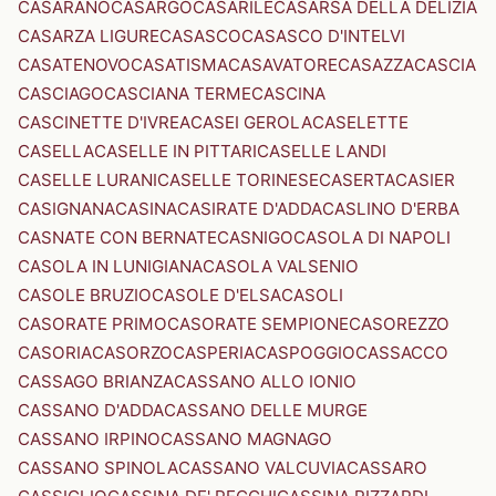
CASARANO
CASARGO
CASARILE
CASARSA DELLA DELIZIA
CASARZA LIGURE
CASASCO
CASASCO D'INTELVI
CASATENOVO
CASATISMA
CASAVATORE
CASAZZA
CASCIA
CASCIAGO
CASCIANA TERME
CASCINA
CASCINETTE D'IVREA
CASEI GEROLA
CASELETTE
CASELLA
CASELLE IN PITTARI
CASELLE LANDI
CASELLE LURANI
CASELLE TORINESE
CASERTA
CASIER
CASIGNANA
CASINA
CASIRATE D'ADDA
CASLINO D'ERBA
CASNATE CON BERNATE
CASNIGO
CASOLA DI NAPOLI
CASOLA IN LUNIGIANA
CASOLA VALSENIO
CASOLE BRUZIO
CASOLE D'ELSA
CASOLI
CASORATE PRIMO
CASORATE SEMPIONE
CASOREZZO
CASORIA
CASORZO
CASPERIA
CASPOGGIO
CASSACCO
CASSAGO BRIANZA
CASSANO ALLO IONIO
CASSANO D'ADDA
CASSANO DELLE MURGE
CASSANO IRPINO
CASSANO MAGNAGO
CASSANO SPINOLA
CASSANO VALCUVIA
CASSARO