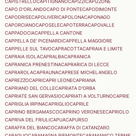
CAPISTRELLO
CAPITIGNANO
CAPIZZI
CAPIZZONE
CAPO D'ORLANDO
CAPO DI PONTE
CAPODIMONTE
CAPODRISE
CAPOLIVERI
CAPOLONA
CAPONAGO
CAPORCIANO
CAPOSELE
CAPOTERRA
CAPOVALLE
CAPPADOCIA
CAPPELLA CANTONE
CAPPELLA DE' PICENARDI
CAPPELLA MAGGIORE
CAPPELLE SUL TAVO
CAPRACOTTA
CAPRAIA E LIMITE
CAPRAIA ISOLA
CAPRALBA
CAPRANICA
CAPRANICA PRENESTINA
CAPRARICA DI LECCE
CAPRAROLA
CAPRAUNA
CAPRESE MICHELANGELO
CAPREZZO
CAPRI
CAPRI LEONE
CAPRIANA
CAPRIANO DEL COLLE
CAPRIATA D'ORBA
CAPRIATE SAN GERVASIO
CAPRIATI A VOLTURNO
CAPRIE
CAPRIGLIA IRPINA
CAPRIGLIO
CAPRILE
CAPRINO BERGAMASCO
CAPRINO VERONESE
CAPRIOLO
CAPRIVA DEL FRIULI
CAPUA
CAPURSO
CARAFFA DEL BIANCO
CARAFFA DI CATANZARO
CARAGLIO
CARAMAGNA PIEMONTE
CARAMANICO TERME