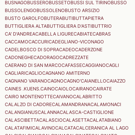
BUSNAGO
BUSSERO
BUSSETO
BUSSI SUL TIRINO
BUSSO
BUSSOLENGO
BUSSOLENO
BUSTO ARSIZIO
BUSTO GAROLFO
BUTERA
BUTI
BUTTAPIETRA
BUTTIGLIERA ALTA
BUTTIGLIERA D'ASTI
BUTTRIO
CA' D'ANDREA
CABELLA LIGURE
CABIATE
CABRAS
CACCAMO
CACCURI
CADEGLIANO-VICONAGO
CADELBOSCO DI SOPRA
CADEO
CADERZONE
CADONEGHE
CADORAGO
CADREZZATE
CAERANO DI SAN MARCO
CAFASSE
CAGGIANO
CAGLI
CAGLIARI
CAGLIO
CAGNANO AMITERNO
CAGNANO VARANO
CAGNO
CAGNO'
CAIANELLO
CAIAZZO
CAINES .KUENS.
CAINO
CAIOLO
CAIRANO
CAIRATE
CAIRO MONTENOTTE
CAIVANO
CALABRITTO
CALALZO DI CADORE
CALAMANDRANA
CALAMONACI
CALANGIANUS
CALANNA
CALASCA-CASTIGLIONE
CALASCIBETTA
CALASCIO
CALASETTA
CALATABIANO
CALATAFIMI
CALAVINO
CALCATA
CALCERANICA AL LAGO