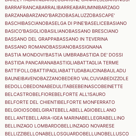
BARRAFRANCA
BARRALI
BARREA
BARUMINI
BARZAGO
BARZANA
BARZANO'
BARZIO
BASALUZZO
BASCAPE'
BASCHI
BASCIANO
BASELGA DI PINE'
BASELICE
BASIANO
BASICO'
BASIGLIO
BASILIANO
BASSANO BRESCIANO
BASSANO DEL GRAPPA
BASSANO IN TEVERINA
BASSANO ROMANO
BASSIANO
BASSIGNANA
BASTIA MONDOVI'
BASTIA UMBRA
BASTIDA DE' DOSSI
BASTIDA PANCARANA
BASTIGLIA
BATTAGLIA TERME
BATTIFOLLO
BATTIPAGLIA
BATTUDA
BAUCINA
BAULADU
BAUNEI
BAVENO
BAZZANO
BEDERO VALCUVIA
BEDIZZOLE
BEDOLLO
BEDONIA
BEDULITA
BEE
BEINASCO
BEINETTE
BELCASTRO
BELFIORE
BELFORTE ALL'ISAURO
BELFORTE DEL CHIENTI
BELFORTE MONFERRATO
BELGIOIOSO
BELGIRATE
BELLA
BELLAGIO
BELLANO
BELLANTE
BELLARIA-IGEA MARINA
BELLEGRA
BELLINO
BELLINZAGO LOMBARDO
BELLINZAGO NOVARESE
BELLIZZI
BELLONA
BELLOSGUARDO
BELLUNO
BELLUSCO