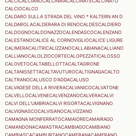
CALCI
CALCIANO
CALCINAIA
CALCINATE
CALCINATO
CALCIO
CALCO
CALDARO SULLA STRADA DEL VINO * KALTERN AN D
CALDAROLA
CALDERARA DI RENO
CALDES
CALDIERO
CALDOGNO
CALDONAZZO
CALENDASCO
CALENZANO
CALESTANO
CALICE AL CORNOVIGLIO
CALICE LIGURE
CALIMERA
CALITRI
CALIZZANO
CALLABIANA
CALLIANO
CALLIANO
CALOLZIOCORTE
CALOPEZZATI
CALOSSO
CALOVETO
CALTABELLOTTA
CALTAGIRONE
CALTANISSETTA
CALTAVUTURO
CALTIGNAGA
CALTO
CALTRANO
CALUSCO D'ADDA
CALUSO
CALVAGESE DELLA RIVIERA
CALVANICO
CALVATONE
CALVELLO
CALVENE
CALVENZANO
CALVERA
CALVI
CALVI DELL'UMBRIA
CALVI RISORTA
CALVIGNANO
CALVIGNASCO
CALVISANO
CALVIZZANO
CAMAGNA MONFERRATO
CAMAIORE
CAMAIRAGO
CAMANDONA
CAMASTRA
CAMBIAGO
CAMBIANO
CAMBIASCA
CAMBURZANO
CAMERANA
CAMERANO