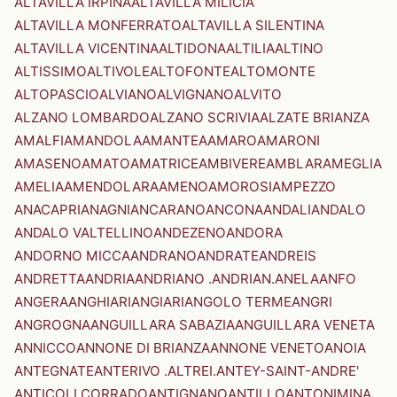
ALTAVILLA IRPINA
ALTAVILLA MILICIA
ALTAVILLA MONFERRATO
ALTAVILLA SILENTINA
ALTAVILLA VICENTINA
ALTIDONA
ALTILIA
ALTINO
ALTISSIMO
ALTIVOLE
ALTOFONTE
ALTOMONTE
ALTOPASCIO
ALVIANO
ALVIGNANO
ALVITO
ALZANO LOMBARDO
ALZANO SCRIVIA
ALZATE BRIANZA
AMALFI
AMANDOLA
AMANTEA
AMARO
AMARONI
AMASENO
AMATO
AMATRICE
AMBIVERE
AMBLAR
AMEGLIA
AMELIA
AMENDOLARA
AMENO
AMOROSI
AMPEZZO
ANACAPRI
ANAGNI
ANCARANO
ANCONA
ANDALI
ANDALO
ANDALO VALTELLINO
ANDEZENO
ANDORA
ANDORNO MICCA
ANDRANO
ANDRATE
ANDREIS
ANDRETTA
ANDRIA
ANDRIANO .ANDRIAN.
ANELA
ANFO
ANGERA
ANGHIARI
ANGIARI
ANGOLO TERME
ANGRI
ANGROGNA
ANGUILLARA SABAZIA
ANGUILLARA VENETA
ANNICCO
ANNONE DI BRIANZA
ANNONE VENETO
ANOIA
ANTEGNATE
ANTERIVO .ALTREI.
ANTEY-SAINT-ANDRE'
ANTICOLI CORRADO
ANTIGNANO
ANTILLO
ANTONIMINA