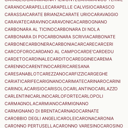
CARANO
CARAPELLE
CARAPELLE CALVISIO
CARASCO
CARASSAI
CARATE BRIANZA
CARATE URIO
CARAVAGGIO
CARAVATE
CARAVINO
CARAVONICA
CARBOGNANO
CARBONARA AL TICINO
CARBONARA DI NOLA
CARBONARA DI PO
CARBONARA SCRIVIA
CARBONATE
CARBONE
CARBONERA
CARBONIA
CARCARE
CARCERI
CARCOFORO
CARDANO AL CAMPO
CARDE'
CARDEDU
CARDETO
CARDINALE
CARDITO
CAREGGINE
CAREMA
CARENNO
CARENTINO
CARERI
CARESANA
CARESANABLOT
CAREZZANO
CARFIZZI
CARGEGHE
CARIATI
CARIFE
CARIGNANO
CARIMATE
CARINARO
CARINI
CARINOLA
CARISIO
CARISOLO
CARLANTINO
CARLAZZO
CARLENTINI
CARLINO
CARLOFORTE
CARLOPOLI
CARMAGNOLA
CARMIANO
CARMIGNANO
CARMIGNANO DI BRENTA
CARNAGO
CARNATE
CAROBBIO DEGLI ANGELI
CAROLEI
CARONA
CARONIA
CARONNO PERTUSELLA
CARONNO VARESINO
CAROSINO