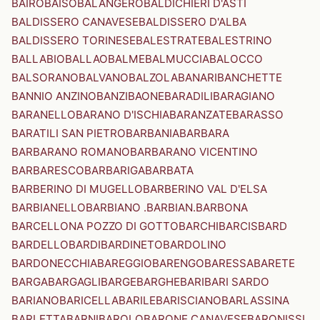
BAIRO
BAISO
BALANGERO
BALDICHIERI D'ASTI
BALDISSERO CANAVESE
BALDISSERO D'ALBA
BALDISSERO TORINESE
BALESTRATE
BALESTRINO
BALLABIO
BALLAO
BALME
BALMUCCIA
BALOCCO
BALSORANO
BALVANO
BALZOLA
BANARI
BANCHETTE
BANNIO ANZINO
BANZI
BAONE
BARADILI
BARAGIANO
BARANELLO
BARANO D'ISCHIA
BARANZATE
BARASSO
BARATILI SAN PIETRO
BARBANIA
BARBARA
BARBARANO ROMANO
BARBARANO VICENTINO
BARBARESCO
BARBARIGA
BARBATA
BARBERINO DI MUGELLO
BARBERINO VAL D'ELSA
BARBIANELLO
BARBIANO .BARBIAN.
BARBONA
BARCELLONA POZZO DI GOTTO
BARCHI
BARCIS
BARD
BARDELLO
BARDI
BARDINETO
BARDOLINO
BARDONECCHIA
BAREGGIO
BARENGO
BARESSA
BARETE
BARGA
BARGAGLI
BARGE
BARGHE
BARI
BARI SARDO
BARIANO
BARICELLA
BARILE
BARISCIANO
BARLASSINA
BARLETTA
BARNI
BAROLO
BARONE CANAVESE
BARONISSI