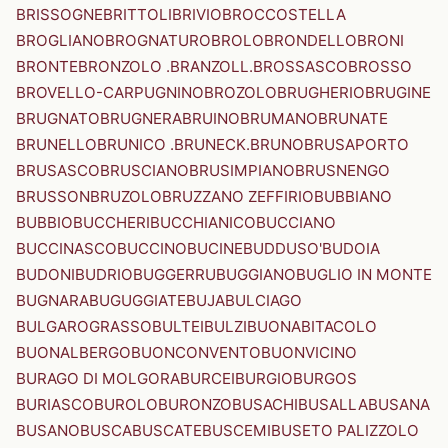
BRISSOGNE
BRITTOLI
BRIVIO
BROCCOSTELLA
BROGLIANO
BROGNATURO
BROLO
BRONDELLO
BRONI
BRONTE
BRONZOLO .BRANZOLL.
BROSSASCO
BROSSO
BROVELLO-CARPUGNINO
BROZOLO
BRUGHERIO
BRUGINE
BRUGNATO
BRUGNERA
BRUINO
BRUMANO
BRUNATE
BRUNELLO
BRUNICO .BRUNECK.
BRUNO
BRUSAPORTO
BRUSASCO
BRUSCIANO
BRUSIMPIANO
BRUSNENGO
BRUSSON
BRUZOLO
BRUZZANO ZEFFIRIO
BUBBIANO
BUBBIO
BUCCHERI
BUCCHIANICO
BUCCIANO
BUCCINASCO
BUCCINO
BUCINE
BUDDUSO'
BUDOIA
BUDONI
BUDRIO
BUGGERRU
BUGGIANO
BUGLIO IN MONTE
BUGNARA
BUGUGGIATE
BUJA
BULCIAGO
BULGAROGRASSO
BULTEI
BULZI
BUONABITACOLO
BUONALBERGO
BUONCONVENTO
BUONVICINO
BURAGO DI MOLGORA
BURCEI
BURGIO
BURGOS
BURIASCO
BUROLO
BURONZO
BUSACHI
BUSALLA
BUSANA
BUSANO
BUSCA
BUSCATE
BUSCEMI
BUSETO PALIZZOLO