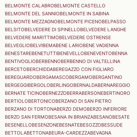
BELMONTE CALABRO
BELMONTE CASTELLO
BELMONTE DEL SANNIO
BELMONTE IN SABINA
BELMONTE MEZZAGNO
BELMONTE PICENO
BELPASSO
BELSITO
BELVEDERE DI SPINELLO
BELVEDERE LANGHE
BELVEDERE MARITTIMO
BELVEDERE OSTRENSE
BELVEGLIO
BELVI
BEMA
BENE LARIO
BENE VAGIENNA
BENESTARE
BENETUTTI
BENEVELLO
BENEVENTO
BENNA
BENTIVOGLIO
BERBENNO
BERBENNO DI VALTELLINA
BERCETO
BERCHIDDA
BEREGAZZO CON FIGLIARO
BEREGUARDO
BERGAMASCO
BERGAMO
BERGANTINO
BERGEGGI
BERGOLO
BERLINGO
BERNALDA
BERNAREGGIO
BERNATE TICINO
BERNEZZO
BERRA
BERSONE
BERTINORO
BERTIOLO
BERTONICO
BERZANO DI SAN PIETRO
BERZANO DI TORTONA
BERZO DEMO
BERZO INFERIORE
BERZO SAN FERMO
BESANA IN BRIANZA
BESANO
BESATE
BESENELLO
BESENZONE
BESNATE
BESOZZO
BESSUDE
BETTOLA
BETTONA
BEURA-CARDEZZA
BEVAGNA