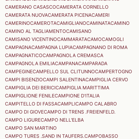
CAMERANO CASASCO
CAMERATA CORNELLO
CAMERATA NUOVA
CAMERATA PICENA
CAMERI
CAMERINO
CAMEROTA
CAMIGLIANO
CAMINATA
CAMINO
CAMINO AL TAGLIAMENTO
CAMISANO
CAMISANO VICENTINO
CAMMARATA
CAMO
CAMOGLI
CAMPAGNA
CAMPAGNA LUPIA
CAMPAGNANO DI ROMA
CAMPAGNATICO
CAMPAGNOLA CREMASCA
CAMPAGNOLA EMILIA
CAMPANA
CAMPARADA
CAMPEGINE
CAMPELLO SUL CLITUNNO
CAMPERTOGNO
CAMPI BISENZIO
CAMPI SALENTINA
CAMPIGLIA CERVO
CAMPIGLIA DEI BERICI
CAMPIGLIA MARITTIMA
CAMPIGLIONE FENILE
CAMPIONE D'ITALIA
CAMPITELLO DI FASSA
CAMPLI
CAMPO CALABRO
CAMPO DI GIOVE
CAMPO DI TRENS .FREIENFELD.
CAMPO LIGURE
CAMPO NELL'ELBA
CAMPO SAN MARTINO
CAMPO TURES .SAND IN TAUFERS.
CAMPOBASSO