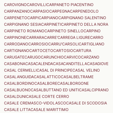
CAROVIGNO
CAROVILLI
CARPANETO PIACENTINO
CARPANZANO
CARPASIO
CARPEGNA
CARPENEDOLO
CARPENETO
CARPI
CARPIANO
CARPIGNANO SALENTINO
CARPIGNANO SESIA
CARPINETI
CARPINETO DELLA NORA
CARPINETO ROMANO
CARPINETO SINELLO
CARPINO
CARPINONE
CARRARA
CARRE'
CARREGA LIGURE
CARRO
CARRODANO
CARROSIO
CARRU'
CARSOLI
CARTIGLIANO
CARTIGNANO
CARTOCETO
CARTOSIO
CARTURA
CARUGATE
CARUGO
CARUNCHIO
CARVICO
CARZANO
CASABONA
CASACALENDA
CASACANDITELLA
CASAGIOVE
CASAL CERMELLI
CASAL DI PRINCIPE
CASAL VELINO
CASALANGUIDA
CASALATTICO
CASALBELTRAME
CASALBORDINO
CASALBORE
CASALBORGONE
CASALBUONO
CASALBUTTANO ED UNITI
CASALCIPRANO
CASALDUNI
CASALE CORTE CERRO
CASALE CREMASCO-VIDOLASCO
CASALE DI SCODOSIA
CASALE LITTA
CASALE MARITTIMO