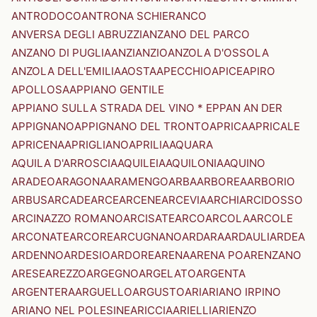
ANTRODOCO
ANTRONA SCHIERANCO
ANVERSA DEGLI ABRUZZI
ANZANO DEL PARCO
ANZANO DI PUGLIA
ANZI
ANZIO
ANZOLA D'OSSOLA
ANZOLA DELL'EMILIA
AOSTA
APECCHIO
APICE
APIRO
APOLLOSA
APPIANO GENTILE
APPIANO SULLA STRADA DEL VINO * EPPAN AN DER
APPIGNANO
APPIGNANO DEL TRONTO
APRICA
APRICALE
APRICENA
APRIGLIANO
APRILIA
AQUARA
AQUILA D'ARROSCIA
AQUILEIA
AQUILONIA
AQUINO
ARADEO
ARAGONA
ARAMENGO
ARBA
ARBOREA
ARBORIO
ARBUS
ARCADE
ARCE
ARCENE
ARCEVIA
ARCHI
ARCIDOSSO
ARCINAZZO ROMANO
ARCISATE
ARCO
ARCOLA
ARCOLE
ARCONATE
ARCORE
ARCUGNANO
ARDARA
ARDAULI
ARDEA
ARDENNO
ARDESIO
ARDORE
ARENA
ARENA PO
ARENZANO
ARESE
AREZZO
ARGEGNO
ARGELATO
ARGENTA
ARGENTERA
ARGUELLO
ARGUSTO
ARI
ARIANO IRPINO
ARIANO NEL POLESINE
ARICCIA
ARIELLI
ARIENZO