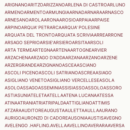
ARIGNANO
ARITZO
ARIZZANO
ARLENA DI CASTRO
ARLUNO
ARMENO
ARMENTO
ARMUNGIA
ARNAD
ARNARA
ARNASCO
ARNESANO
AROLA
ARONA
AROSIO
ARPAIA
ARPAISE
ARPINO
ARQUA' PETRARCA
ARQUA' POLESINE
ARQUATA DEL TRONTO
ARQUATA SCRIVIA
ARRE
ARRONE
ARSAGO SEPRIO
ARSIE'
ARSIERO
ARSITA
ARSOLI
ARTA TERME
ARTEGNA
ARTENA
ARTOGNE
ARVIER
ARZACHENA
ARZAGO D'ADDA
ARZANA
ARZANO
ARZENE
ARZERGRANDE
ARZIGNANO
ASCEA
ASCIANO
ASCOLI PICENO
ASCOLI SATRIANO
ASCREA
ASIAGO
ASIGLIANO VENETO
ASIGLIANO VERCELLESE
ASOLA
ASOLO
ASSAGO
ASSEMINI
ASSISI
ASSO
ASSOLO
ASSORO
ASTI
ASUNI
ATELETA
ATELLA
ATENA LUCANA
ATESSA
ATINA
ATRANI
ATRI
ATRIPALDA
ATTIGLIANO
ATTIMIS
ATZARA
AUDITORE
AUGUSTA
AULETTA
AULLA
AURANO
AURIGO
AURONZO DI CADORE
AUSONIA
AUSTIS
AVEGNO
AVELENGO .HAFLING.
AVELLA
AVELLINO
AVERARA
AVERSA