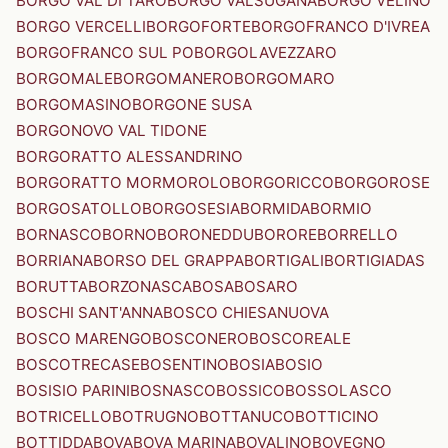
BORGO VAL DI TARO
BORGO VALSUGANA
BORGO VELINO
BORGO VERCELLI
BORGOFORTE
BORGOFRANCO D'IVREA
BORGOFRANCO SUL PO
BORGOLAVEZZARO
BORGOMALE
BORGOMANERO
BORGOMARO
BORGOMASINO
BORGONE SUSA
BORGONOVO VAL TIDONE
BORGORATTO ALESSANDRINO
BORGORATTO MORMOROLO
BORGORICCO
BORGOROSE
BORGOSATOLLO
BORGOSESIA
BORMIDA
BORMIO
BORNASCO
BORNO
BORONEDDU
BORORE
BORRELLO
BORRIANA
BORSO DEL GRAPPA
BORTIGALI
BORTIGIADAS
BORUTTA
BORZONASCA
BOSA
BOSARO
BOSCHI SANT'ANNA
BOSCO CHIESANUOVA
BOSCO MARENGO
BOSCONERO
BOSCOREALE
BOSCOTRECASE
BOSENTINO
BOSIA
BOSIO
BOSISIO PARINI
BOSNASCO
BOSSICO
BOSSOLASCO
BOTRICELLO
BOTRUGNO
BOTTANUCO
BOTTICINO
BOTTIDDA
BOVA
BOVA MARINA
BOVALINO
BOVEGNO