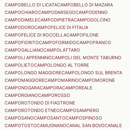
CAMPOBELLO DI LICATA
CAMPOBELLO DI MAZARA
CAMPOCHIARO
CAMPODARSEGO
CAMPODENNO
CAMPODIMELE
CAMPODIPIETRA
CAMPODOLCINO
CAMPODORO
CAMPOFELICE DI FITALIA
CAMPOFELICE DI ROCCELLA
CAMPOFILONE
CAMPOFIORITO
CAMPOFORMIDO
CAMPOFRANCO
CAMPOGALLIANO
CAMPOLATTARO
CAMPOLI APPENNINO
CAMPOLI DEL MONTE TABURNO
CAMPOLIETO
CAMPOLONGO AL TORRE
CAMPOLONGO MAGGIORE
CAMPOLONGO SUL BRENTA
CAMPOMAGGIORE
CAMPOMARINO
CAMPOMORONE
CAMPONOGARA
CAMPORA
CAMPOREALE
CAMPORGIANO
CAMPOROSSO
CAMPOROTONDO DI FIASTRONE
CAMPOROTONDO ETNEO
CAMPOSAMPIERO
CAMPOSANO
CAMPOSANTO
CAMPOSPINOSO
CAMPOTOSTO
CAMUGNANO
CANAL SAN BOVO
CANALE