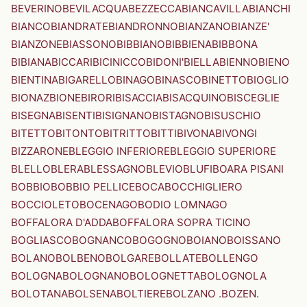
BEVERINO
BEVILACQUA
BEZZECCA
BIANCAVILLA
BIANCHI
BIANCO
BIANDRATE
BIANDRONNO
BIANZANO
BIANZE'
BIANZONE
BIASSONO
BIBBIANO
BIBBIENA
BIBBONA
BIBIANA
BICCARI
BICINICCO
BIDONI'
BIELLA
BIENNO
BIENO
BIENTINA
BIGARELLO
BINAGO
BINASCO
BINETTO
BIOGLIO
BIONAZ
BIONE
BIRORI
BISACCIA
BISACQUINO
BISCEGLIE
BISEGNA
BISENTI
BISIGNANO
BISTAGNO
BISUSCHIO
BITETTO
BITONTO
BITRITTO
BITTI
BIVONA
BIVONGI
BIZZARONE
BLEGGIO INFERIORE
BLEGGIO SUPERIORE
BLELLO
BLERA
BLESSAGNO
BLEVIO
BLUFI
BOARA PISANI
BOBBIO
BOBBIO PELLICE
BOCA
BOCCHIGLIERO
BOCCIOLETO
BOCENAGO
BODIO LOMNAGO
BOFFALORA D'ADDA
BOFFALORA SOPRA TICINO
BOGLIASCO
BOGNANCO
BOGOGNO
BOIANO
BOISSANO
BOLANO
BOLBENO
BOLGARE
BOLLATE
BOLLENGO
BOLOGNA
BOLOGNANO
BOLOGNETTA
BOLOGNOLA
BOLOTANA
BOLSENA
BOLTIERE
BOLZANO .BOZEN.