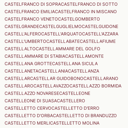
CASTELFRANCO DI SOPRA
CASTELFRANCO DI SOTTO
CASTELFRANCO EMILIA
CASTELFRANCO IN MISCANO
CASTELFRANCO VENETO
CASTELGOMBERTO
CASTELGRANDE
CASTELGUGLIELMO
CASTELGUIDONE
CASTELL'ALFERO
CASTELL'ARQUATO
CASTELL'AZZARA
CASTELL'UMBERTO
CASTELLABATE
CASTELLAFIUME
CASTELLALTO
CASTELLAMMARE DEL GOLFO
CASTELLAMMARE DI STABIA
CASTELLAMONTE
CASTELLANA GROTTE
CASTELLANA SICULA
CASTELLANETA
CASTELLANIA
CASTELLANZA
CASTELLAR
CASTELLAR GUIDOBONO
CASTELLARANO
CASTELLARO
CASTELLAVAZZO
CASTELLAZZO BORMIDA
CASTELLAZZO NOVARESE
CASTELLEONE
CASTELLEONE DI SUASA
CASTELLERO
CASTELLETTO CERVO
CASTELLETTO D'ERRO
CASTELLETTO D'ORBA
CASTELLETTO DI BRANDUZZO
CASTELLETTO MERLI
CASTELLETTO MOLINA