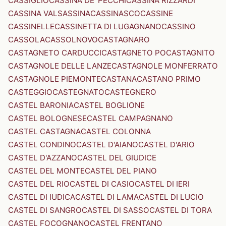
CASSIGLIO
CASSINA DE' PECCHI
CASSINA RIZZARDI
CASSINA VALSASSINA
CASSINASCO
CASSINE
CASSINELLE
CASSINETTA DI LUGAGNANO
CASSINO
CASSOLA
CASSOLNOVO
CASTAGNARO
CASTAGNETO CARDUCCI
CASTAGNETO PO
CASTAGNITO
CASTAGNOLE DELLE LANZE
CASTAGNOLE MONFERRATO
CASTAGNOLE PIEMONTE
CASTANA
CASTANO PRIMO
CASTEGGIO
CASTEGNATO
CASTEGNERO
CASTEL BARONIA
CASTEL BOGLIONE
CASTEL BOLOGNESE
CASTEL CAMPAGNANO
CASTEL CASTAGNA
CASTEL COLONNA
CASTEL CONDINO
CASTEL D'AIANO
CASTEL D'ARIO
CASTEL D'AZZANO
CASTEL DEL GIUDICE
CASTEL DEL MONTE
CASTEL DEL PIANO
CASTEL DEL RIO
CASTEL DI CASIO
CASTEL DI IERI
CASTEL DI IUDICA
CASTEL DI LAMA
CASTEL DI LUCIO
CASTEL DI SANGRO
CASTEL DI SASSO
CASTEL DI TORA
CASTEL FOCOGNANO
CASTEL FRENTANO