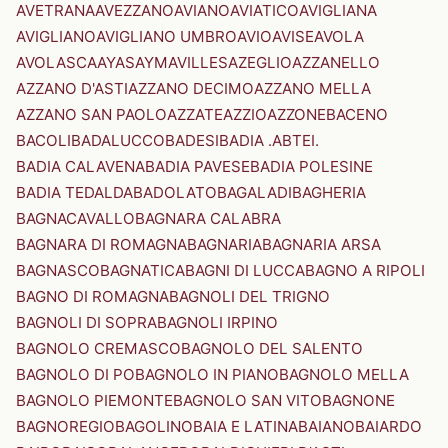
AVETRANA
AVEZZANO
AVIANO
AVIATICO
AVIGLIANA
AVIGLIANO
AVIGLIANO UMBRO
AVIO
AVISE
AVOLA
AVOLASCA
AYAS
AYMAVILLES
AZEGLIO
AZZANELLO
AZZANO D'ASTI
AZZANO DECIMO
AZZANO MELLA
AZZANO SAN PAOLO
AZZATE
AZZIO
AZZONE
BACENO
BACOLI
BADALUCCO
BADESI
BADIA .ABTEI.
BADIA CALAVENA
BADIA PAVESE
BADIA POLESINE
BADIA TEDALDA
BADOLATO
BAGALADI
BAGHERIA
BAGNACAVALLO
BAGNARA CALABRA
BAGNARA DI ROMAGNA
BAGNARIA
BAGNARIA ARSA
BAGNASCO
BAGNATICA
BAGNI DI LUCCA
BAGNO A RIPOLI
BAGNO DI ROMAGNA
BAGNOLI DEL TRIGNO
BAGNOLI DI SOPRA
BAGNOLI IRPINO
BAGNOLO CREMASCO
BAGNOLO DEL SALENTO
BAGNOLO DI PO
BAGNOLO IN PIANO
BAGNOLO MELLA
BAGNOLO PIEMONTE
BAGNOLO SAN VITO
BAGNONE
BAGNOREGIO
BAGOLINO
BAIA E LATINA
BAIANO
BAIARDO