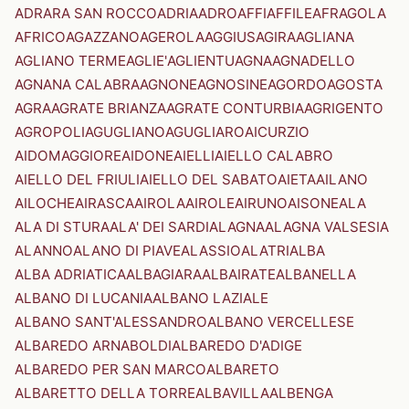
ADRARA SAN ROCCO
ADRIA
ADRO
AFFI
AFFILE
AFRAGOLA
AFRICO
AGAZZANO
AGEROLA
AGGIUS
AGIRA
AGLIANA
AGLIANO TERME
AGLIE'
AGLIENTU
AGNA
AGNADELLO
AGNANA CALABRA
AGNONE
AGNOSINE
AGORDO
AGOSTA
AGRA
AGRATE BRIANZA
AGRATE CONTURBIA
AGRIGENTO
AGROPOLI
AGUGLIANO
AGUGLIARO
AICURZIO
AIDOMAGGIORE
AIDONE
AIELLI
AIELLO CALABRO
AIELLO DEL FRIULI
AIELLO DEL SABATO
AIETA
AILANO
AILOCHE
AIRASCA
AIROLA
AIROLE
AIRUNO
AISONE
ALA
ALA DI STURA
ALA' DEI SARDI
ALAGNA
ALAGNA VALSESIA
ALANNO
ALANO DI PIAVE
ALASSIO
ALATRI
ALBA
ALBA ADRIATICA
ALBAGIARA
ALBAIRATE
ALBANELLA
ALBANO DI LUCANIA
ALBANO LAZIALE
ALBANO SANT'ALESSANDRO
ALBANO VERCELLESE
ALBAREDO ARNABOLDI
ALBAREDO D'ADIGE
ALBAREDO PER SAN MARCO
ALBARETO
ALBARETTO DELLA TORRE
ALBAVILLA
ALBENGA