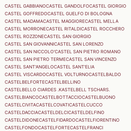
CASTEL GABBIANO
CASTEL GANDOLFO
CASTEL GIORGIO
CASTEL GOFFREDO
CASTEL GUELFO DI BOLOGNA
CASTEL MADAMA
CASTEL MAGGIORE
CASTEL MELLA
CASTEL MORRONE
CASTEL RITALDI
CASTEL ROCCHERO
CASTEL ROZZONE
CASTEL SAN GIORGIO
CASTEL SAN GIOVANNI
CASTEL SAN LORENZO
CASTEL SAN NICCOLO'
CASTEL SAN PIETRO ROMANO
CASTEL SAN PIETRO TERME
CASTEL SAN VINCENZO
CASTEL SANT'ANGELO
CASTEL SANT'ELIA
CASTEL VISCARDO
CASTEL VOLTURNO
CASTELBALDO
CASTELBELFORTE
CASTELBELLINO
CASTELBELLO CIARDES .KASTELBELL TSCHARS.
CASTELBIANCO
CASTELBOTTACCIO
CASTELBUONO
CASTELCIVITA
CASTELCOVATI
CASTELCUCCO
CASTELDACCIA
CASTELDELCI
CASTELDELFINO
CASTELDIDONE
CASTELFIDARDO
CASTELFIORENTINO
CASTELFONDO
CASTELFORTE
CASTELFRANCI