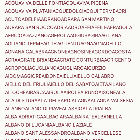
ACQUAVIVA DELLE FONTI
ACQUAVIVA PICENA
ACQUAVIVA PLATANI
ACQUEDOLCI
ACQUI TERME
ACRI
ACUTO
ADELFIA
ADRANO
ADRARA SAN MARTINO
ADRARA SAN ROCCO
ADRIA
ADRO
AFFI
AFFILE
AFRAGOLA
AFRICO
AGAZZANO
AGEROLA
AGGIUS
AGIRA
AGLIANA
AGLIANO TERME
AGLIE'
AGLIENTU
AGNA
AGNADELLO
AGNANA CALABRA
AGNONE
AGNOSINE
AGORDO
AGOSTA
AGRA
AGRATE BRIANZA
AGRATE CONTURBIA
AGRIGENTO
AGROPOLI
AGUGLIANO
AGUGLIARO
AICURZIO
AIDOMAGGIORE
AIDONE
AIELLI
AIELLO CALABRO
AIELLO DEL FRIULI
AIELLO DEL SABATO
AIETA
AILANO
AILOCHE
AIRASCA
AIROLA
AIROLE
AIRUNO
AISONE
ALA
ALA DI STURA
ALA' DEI SARDI
ALAGNA
ALAGNA VALSESIA
ALANNO
ALANO DI PIAVE
ALASSIO
ALATRI
ALBA
ALBA ADRIATICA
ALBAGIARA
ALBAIRATE
ALBANELLA
ALBANO DI LUCANIA
ALBANO LAZIALE
ALBANO SANT'ALESSANDRO
ALBANO VERCELLESE