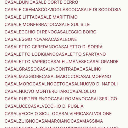
CASALDUNI
CASALE CORTE CERRO
CASALE CREMASCO-VIDOLASCO
CASALE DI SCODOSIA
CASALE LITTA
CASALE MARITTIMO
CASALE MONFERRATO
CASALE SUL SILE
CASALECCHIO DI RENO
CASALEGGIO BOIRO
CASALEGGIO NOVARA
CASALEONE
CASALETTO CEREDANO
CASALETTO DI SOPRA
CASALETTO LODIGIANO
CASALETTO SPARTANO
CASALETTO VAPRIO
CASALFIUMANESE
CASALGRANDE
CASALGRASSO
CASALINCONTRADA
CASALINO
CASALMAGGIORE
CASALMAIOCCO
CASALMORANO
CASALMORO
CASALNOCETO
CASALNUOVO DI NAPOLI
CASALNUOVO MONTEROTARO
CASALOLDO
CASALPUSTERLENGO
CASALROMANO
CASALSERUGO
CASALUCE
CASALVECCHIO DI PUGLIA
CASALVECCHIO SICULO
CASALVIERI
CASALVOLONE
CASALZUIGNO
CASAMARCIANO
CASAMASSIMA