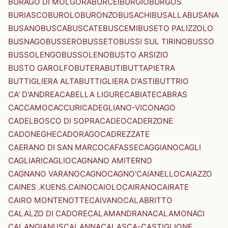
BURAGO DI MOLGORA
BURCEI
BURGIO
BURGOS
BURIASCO
BUROLO
BURONZO
BUSACHI
BUSALLA
BUSANA
BUSANO
BUSCA
BUSCATE
BUSCEMI
BUSETO PALIZZOLO
BUSNAGO
BUSSERO
BUSSETO
BUSSI SUL TIRINO
BUSSO
BUSSOLENGO
BUSSOLENO
BUSTO ARSIZIO
BUSTO GAROLFO
BUTERA
BUTI
BUTTAPIETRA
BUTTIGLIERA ALTA
BUTTIGLIERA D'ASTI
BUTTRIO
CA' D'ANDREA
CABELLA LIGURE
CABIATE
CABRAS
CACCAMO
CACCURI
CADEGLIANO-VICONAGO
CADELBOSCO DI SOPRA
CADEO
CADERZONE
CADONEGHE
CADORAGO
CADREZZATE
CAERANO DI SAN MARCO
CAFASSE
CAGGIANO
CAGLI
CAGLIARI
CAGLIO
CAGNANO AMITERNO
CAGNANO VARANO
CAGNO
CAGNO'
CAIANELLO
CAIAZZO
CAINES .KUENS.
CAINO
CAIOLO
CAIRANO
CAIRATE
CAIRO MONTENOTTE
CAIVANO
CALABRITTO
CALALZO DI CADORE
CALAMANDRANA
CALAMONACI
CALANGIANUS
CALANNA
CALASCA-CASTIGLIONE