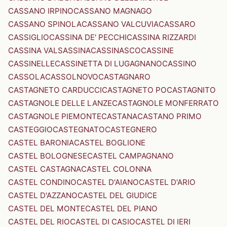
CASSANO IRPINO
CASSANO MAGNAGO
CASSANO SPINOLA
CASSANO VALCUVIA
CASSARO
CASSIGLIO
CASSINA DE' PECCHI
CASSINA RIZZARDI
CASSINA VALSASSINA
CASSINASCO
CASSINE
CASSINELLE
CASSINETTA DI LUGAGNANO
CASSINO
CASSOLA
CASSOLNOVO
CASTAGNARO
CASTAGNETO CARDUCCI
CASTAGNETO PO
CASTAGNITO
CASTAGNOLE DELLE LANZE
CASTAGNOLE MONFERRATO
CASTAGNOLE PIEMONTE
CASTANA
CASTANO PRIMO
CASTEGGIO
CASTEGNATO
CASTEGNERO
CASTEL BARONIA
CASTEL BOGLIONE
CASTEL BOLOGNESE
CASTEL CAMPAGNANO
CASTEL CASTAGNA
CASTEL COLONNA
CASTEL CONDINO
CASTEL D'AIANO
CASTEL D'ARIO
CASTEL D'AZZANO
CASTEL DEL GIUDICE
CASTEL DEL MONTE
CASTEL DEL PIANO
CASTEL DEL RIO
CASTEL DI CASIO
CASTEL DI IERI