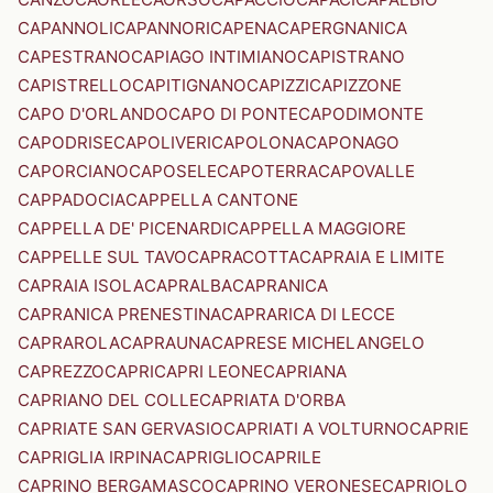
CAPANNOLI
CAPANNORI
CAPENA
CAPERGNANICA
CAPESTRANO
CAPIAGO INTIMIANO
CAPISTRANO
CAPISTRELLO
CAPITIGNANO
CAPIZZI
CAPIZZONE
CAPO D'ORLANDO
CAPO DI PONTE
CAPODIMONTE
CAPODRISE
CAPOLIVERI
CAPOLONA
CAPONAGO
CAPORCIANO
CAPOSELE
CAPOTERRA
CAPOVALLE
CAPPADOCIA
CAPPELLA CANTONE
CAPPELLA DE' PICENARDI
CAPPELLA MAGGIORE
CAPPELLE SUL TAVO
CAPRACOTTA
CAPRAIA E LIMITE
CAPRAIA ISOLA
CAPRALBA
CAPRANICA
CAPRANICA PRENESTINA
CAPRARICA DI LECCE
CAPRAROLA
CAPRAUNA
CAPRESE MICHELANGELO
CAPREZZO
CAPRI
CAPRI LEONE
CAPRIANA
CAPRIANO DEL COLLE
CAPRIATA D'ORBA
CAPRIATE SAN GERVASIO
CAPRIATI A VOLTURNO
CAPRIE
CAPRIGLIA IRPINA
CAPRIGLIO
CAPRILE
CAPRINO BERGAMASCO
CAPRINO VERONESE
CAPRIOLO