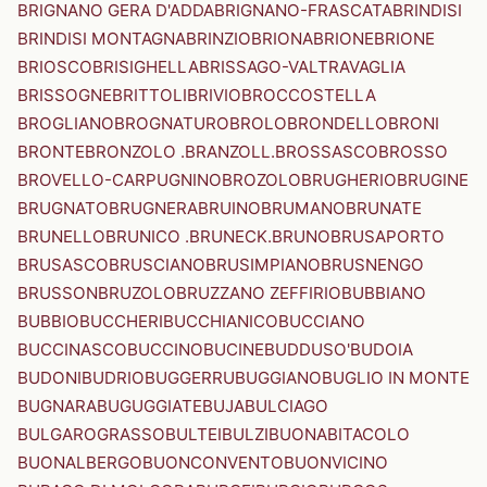
BRIGNANO GERA D'ADDA
BRIGNANO-FRASCATA
BRINDISI
BRINDISI MONTAGNA
BRINZIO
BRIONA
BRIONE
BRIONE
BRIOSCO
BRISIGHELLA
BRISSAGO-VALTRAVAGLIA
BRISSOGNE
BRITTOLI
BRIVIO
BROCCOSTELLA
BROGLIANO
BROGNATURO
BROLO
BRONDELLO
BRONI
BRONTE
BRONZOLO .BRANZOLL.
BROSSASCO
BROSSO
BROVELLO-CARPUGNINO
BROZOLO
BRUGHERIO
BRUGINE
BRUGNATO
BRUGNERA
BRUINO
BRUMANO
BRUNATE
BRUNELLO
BRUNICO .BRUNECK.
BRUNO
BRUSAPORTO
BRUSASCO
BRUSCIANO
BRUSIMPIANO
BRUSNENGO
BRUSSON
BRUZOLO
BRUZZANO ZEFFIRIO
BUBBIANO
BUBBIO
BUCCHERI
BUCCHIANICO
BUCCIANO
BUCCINASCO
BUCCINO
BUCINE
BUDDUSO'
BUDOIA
BUDONI
BUDRIO
BUGGERRU
BUGGIANO
BUGLIO IN MONTE
BUGNARA
BUGUGGIATE
BUJA
BULCIAGO
BULGAROGRASSO
BULTEI
BULZI
BUONABITACOLO
BUONALBERGO
BUONCONVENTO
BUONVICINO