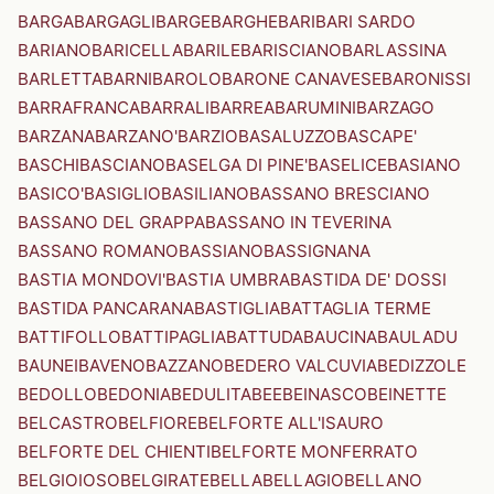
BARGA
BARGAGLI
BARGE
BARGHE
BARI
BARI SARDO
BARIANO
BARICELLA
BARILE
BARISCIANO
BARLASSINA
BARLETTA
BARNI
BAROLO
BARONE CANAVESE
BARONISSI
BARRAFRANCA
BARRALI
BARREA
BARUMINI
BARZAGO
BARZANA
BARZANO'
BARZIO
BASALUZZO
BASCAPE'
BASCHI
BASCIANO
BASELGA DI PINE'
BASELICE
BASIANO
BASICO'
BASIGLIO
BASILIANO
BASSANO BRESCIANO
BASSANO DEL GRAPPA
BASSANO IN TEVERINA
BASSANO ROMANO
BASSIANO
BASSIGNANA
BASTIA MONDOVI'
BASTIA UMBRA
BASTIDA DE' DOSSI
BASTIDA PANCARANA
BASTIGLIA
BATTAGLIA TERME
BATTIFOLLO
BATTIPAGLIA
BATTUDA
BAUCINA
BAULADU
BAUNEI
BAVENO
BAZZANO
BEDERO VALCUVIA
BEDIZZOLE
BEDOLLO
BEDONIA
BEDULITA
BEE
BEINASCO
BEINETTE
BELCASTRO
BELFIORE
BELFORTE ALL'ISAURO
BELFORTE DEL CHIENTI
BELFORTE MONFERRATO
BELGIOIOSO
BELGIRATE
BELLA
BELLAGIO
BELLANO