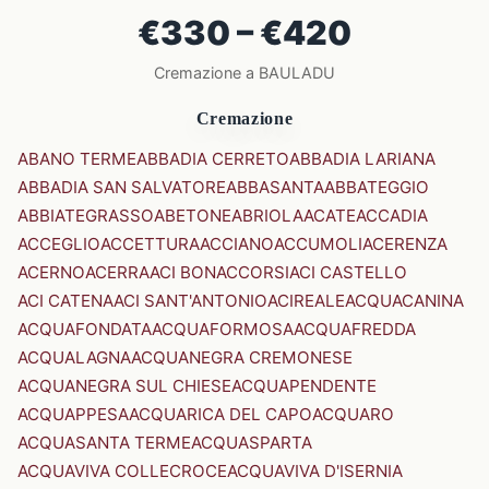
€330 – €420
Cremazione a BAULADU
Cremazione
ABANO TERME
ABBADIA CERRETO
ABBADIA LARIANA
ABBADIA SAN SALVATORE
ABBASANTA
ABBATEGGIO
ABBIATEGRASSO
ABETONE
ABRIOLA
ACATE
ACCADIA
ACCEGLIO
ACCETTURA
ACCIANO
ACCUMOLI
ACERENZA
ACERNO
ACERRA
ACI BONACCORSI
ACI CASTELLO
ACI CATENA
ACI SANT'ANTONIO
ACIREALE
ACQUACANINA
ACQUAFONDATA
ACQUAFORMOSA
ACQUAFREDDA
ACQUALAGNA
ACQUANEGRA CREMONESE
ACQUANEGRA SUL CHIESE
ACQUAPENDENTE
ACQUAPPESA
ACQUARICA DEL CAPO
ACQUARO
ACQUASANTA TERME
ACQUASPARTA
ACQUAVIVA COLLECROCE
ACQUAVIVA D'ISERNIA