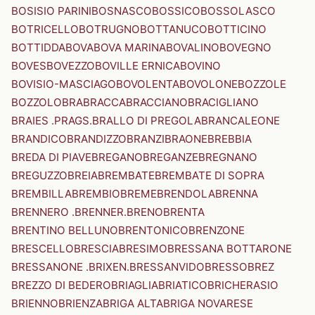
BOSISIO PARINI
BOSNASCO
BOSSICO
BOSSOLASCO
BOTRICELLO
BOTRUGNO
BOTTANUCO
BOTTICINO
BOTTIDDA
BOVA
BOVA MARINA
BOVALINO
BOVEGNO
BOVES
BOVEZZO
BOVILLE ERNICA
BOVINO
BOVISIO-MASCIAGO
BOVOLENTA
BOVOLONE
BOZZOLE
BOZZOLO
BRA
BRACCA
BRACCIANO
BRACIGLIANO
BRAIES .PRAGS.
BRALLO DI PREGOLA
BRANCALEONE
BRANDICO
BRANDIZZO
BRANZI
BRAONE
BREBBIA
BREDA DI PIAVE
BREGANO
BREGANZE
BREGNANO
BREGUZZO
BREIA
BREMBATE
BREMBATE DI SOPRA
BREMBILLA
BREMBIO
BREME
BRENDOLA
BRENNA
BRENNERO .BRENNER.
BRENO
BRENTA
BRENTINO BELLUNO
BRENTONICO
BRENZONE
BRESCELLO
BRESCIA
BRESIMO
BRESSANA BOTTARONE
BRESSANONE .BRIXEN.
BRESSANVIDO
BRESSO
BREZ
BREZZO DI BEDERO
BRIAGLIA
BRIATICO
BRICHERASIO
BRIENNO
BRIENZA
BRIGA ALTA
BRIGA NOVARESE