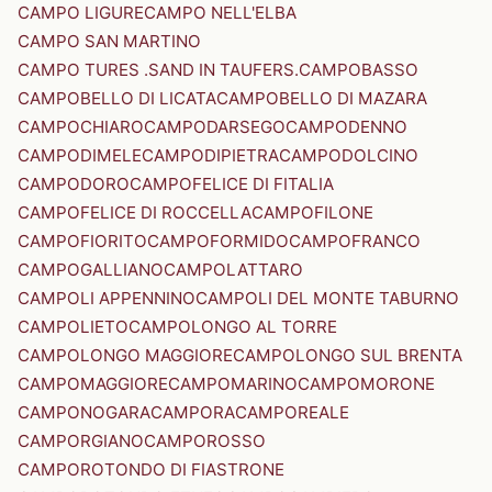
CAMPO LIGURE
CAMPO NELL'ELBA
CAMPO SAN MARTINO
CAMPO TURES .SAND IN TAUFERS.
CAMPOBASSO
CAMPOBELLO DI LICATA
CAMPOBELLO DI MAZARA
CAMPOCHIARO
CAMPODARSEGO
CAMPODENNO
CAMPODIMELE
CAMPODIPIETRA
CAMPODOLCINO
CAMPODORO
CAMPOFELICE DI FITALIA
CAMPOFELICE DI ROCCELLA
CAMPOFILONE
CAMPOFIORITO
CAMPOFORMIDO
CAMPOFRANCO
CAMPOGALLIANO
CAMPOLATTARO
CAMPOLI APPENNINO
CAMPOLI DEL MONTE TABURNO
CAMPOLIETO
CAMPOLONGO AL TORRE
CAMPOLONGO MAGGIORE
CAMPOLONGO SUL BRENTA
CAMPOMAGGIORE
CAMPOMARINO
CAMPOMORONE
CAMPONOGARA
CAMPORA
CAMPOREALE
CAMPORGIANO
CAMPOROSSO
CAMPOROTONDO DI FIASTRONE