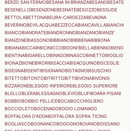
BERZO SAN FERMO
BESANA IN BRIANZA
BESANO
BESATE
BESENELLO
BESENZONE
BESNATE
BESOZZO
BESSUDE
BETTOLA
BETTONA
BEURA-CARDEZZA
BEVAGNA
BEVERINO
BEVILACQUA
BEZZECCA
BIANCAVILLA
BIANCHI
BIANCO
BIANDRATE
BIANDRONNO
BIANZANO
BIANZE'
BIANZONE
BIASSONO
BIBBIANO
BIBBIENA
BIBBONA
BIBIANA
BICCARI
BICINICCO
BIDONI'
BIELLA
BIENNO
BIENO
BIENTINA
BIGARELLO
BINAGO
BINASCO
BINETTO
BIOGLIO
BIONAZ
BIONE
BIRORI
BISACCIA
BISACQUINO
BISCEGLIE
BISEGNA
BISENTI
BISIGNANO
BISTAGNO
BISUSCHIO
BITETTO
BITONTO
BITRITTO
BITTI
BIVONA
BIVONGI
BIZZARONE
BLEGGIO INFERIORE
BLEGGIO SUPERIORE
BLELLO
BLERA
BLESSAGNO
BLEVIO
BLUFI
BOARA PISANI
BOBBIO
BOBBIO PELLICE
BOCA
BOCCHIGLIERO
BOCCIOLETO
BOCENAGO
BODIO LOMNAGO
BOFFALORA D'ADDA
BOFFALORA SOPRA TICINO
BOGLIASCO
BOGNANCO
BOGOGNO
BOIANO
BOISSANO