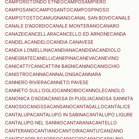
CAMPOROTONDO ETNEO
CAMPOSAMPIERO
CAMPOSANO
CAMPOSANTO
CAMPOSPINOSO
CAMPOTOSTO
CAMUGNANO
CANAL SAN BOVO
CANALE
CANALE D'AGORDO
CANALE MONTERANO
CANARO
CANAZEI
CANCELLARA
CANCELLO ED ARNONE
CANDA
CANDELA
CANDELO
CANDIA CANAVESE
CANDIA LOMELLINA
CANDIANA
CANDIDA
CANDIOLO
CANEGRATE
CANELLI
CANEPINA
CANEVA
CANEVINO
CANICATTI'
CANICATTINI BAGNI
CANINO
CANISCHIO
CANISTRO
CANNA
CANNALONGA
CANNARA
CANNERO RIVIERA
CANNETO PAVESE
CANNETO SULL'OGLIO
CANNOBIO
CANNOLE
CANOLO
CANONICA D'ADDA
CANOSA DI PUGLIA
CANOSA SANNITA
CANOSIO
CANOSSA
CANSANO
CANTAGALLO
CANTALICE
CANTALUPA
CANTALUPO IN SABINA
CANTALUPO LIGURE
CANTALUPO NEL SANNIO
CANTARANA
CANTELLO
CANTERANO
CANTIANO
CANTOIRA
CANTU'
CANZANO
CANZO
CAORLE
CAORSO
CAPACCIO
CAPACI
CAPALBIO