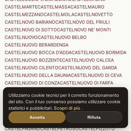
CASTELMARTE
CASTELMASSA
CASTELMAURO
CASTELMEZZANO
CASTELMOLA
CASTELNOVETTO
CASTELNOVO BARIANO
CASTELNOVO DEL FRIULI
CASTELNOVO DI SOTTO
CASTELNOVO NE' MONTI
CASTELNUOVO
CASTELNUOVO BELBO
CASTELNUOVO BERARDENGA
CASTELNUOVO BOCCA D'ADDA
CASTELNUOVO BORMIDA
CASTELNUOVO BOZZENTE
CASTELNUOVO CALCEA
CASTELNUOVO CILENTO
CASTELNUOVO DEL GARDA
CASTELNUOVO DELLA DAUNIA
CASTELNUOVO DI CEVA
CASTELNUOVO DI CONZA
CASTELNUOVO DI FARFA
CASTELNUOVO DI GARFAGNANA
Utilizziamo cookie tecnici per il corretto funzionamento
CASTELNUOVO DI PORTO
CASTELNUOVO DON BOSCO
del sito. Con il tuo consenso possiamo utilizzare cookie
CASTELNUOVO MAGRA
CASTELNUOVO NIGRA
statistici e pubblicitari.
Scopri di più
.
CASTELNUOVO PARANO
CASTELNUOVO RANGONE
Accetta
Rifiuta
CASTELNUOVO SCRIVIA
CASTELNUOVO VAL DI CECINA
CASTELPAGANO
CASTELPETROSO
CASTELPIZZUTO