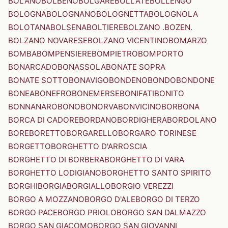
BOLANO
BOLBENO
BOLGARE
BOLLATE
BOLLENGO
BOLOGNA
BOLOGNANO
BOLOGNETTA
BOLOGNOLA
BOLOTANA
BOLSENA
BOLTIERE
BOLZANO .BOZEN.
BOLZANO NOVARESE
BOLZANO VICENTINO
BOMARZO
BOMBA
BOMPENSIERE
BOMPIETRO
BOMPORTO
BONARCADO
BONASSOLA
BONATE SOPRA
BONATE SOTTO
BONAVIGO
BONDENO
BONDO
BONDONE
BONEA
BONEFRO
BONEMERSE
BONIFATI
BONITO
BONNANARO
BONO
BONORVA
BONVICINO
BORBONA
BORCA DI CADORE
BORDANO
BORDIGHERA
BORDOLANO
BORE
BORETTO
BORGARELLO
BORGARO TORINESE
BORGETTO
BORGHETTO D'ARROSCIA
BORGHETTO DI BORBERA
BORGHETTO DI VARA
BORGHETTO LODIGIANO
BORGHETTO SANTO SPIRITO
BORGHI
BORGIA
BORGIALLO
BORGIO VEREZZI
BORGO A MOZZANO
BORGO D'ALE
BORGO DI TERZO
BORGO PACE
BORGO PRIOLO
BORGO SAN DALMAZZO
BORGO SAN GIACOMO
BORGO SAN GIOVANNI