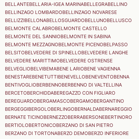
BELLANTE
BELLARIA-IGEA MARINA
BELLEGRA
BELLINO
BELLINZAGO LOMBARDO
BELLINZAGO NOVARESE
BELLIZZI
BELLONA
BELLOSGUARDO
BELLUNO
BELLUSCO
BELMONTE CALABRO
BELMONTE CASTELLO
BELMONTE DEL SANNIO
BELMONTE IN SABINA
BELMONTE MEZZAGNO
BELMONTE PICENO
BELPASSO
BELSITO
BELVEDERE DI SPINELLO
BELVEDERE LANGHE
BELVEDERE MARITTIMO
BELVEDERE OSTRENSE
BELVEGLIO
BELVI
BEMA
BENE LARIO
BENE VAGIENNA
BENESTARE
BENETUTTI
BENEVELLO
BENEVENTO
BENNA
BENTIVOGLIO
BERBENNO
BERBENNO DI VALTELLINA
BERCETO
BERCHIDDA
BEREGAZZO CON FIGLIARO
BEREGUARDO
BERGAMASCO
BERGAMO
BERGANTINO
BERGEGGI
BERGOLO
BERLINGO
BERNALDA
BERNAREGGIO
BERNATE TICINO
BERNEZZO
BERRA
BERSONE
BERTINORO
BERTIOLO
BERTONICO
BERZANO DI SAN PIETRO
BERZANO DI TORTONA
BERZO DEMO
BERZO INFERIORE