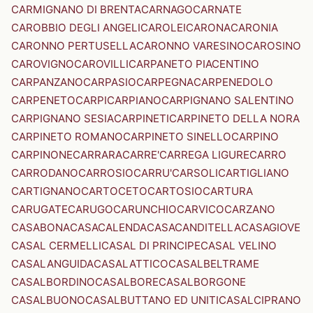
CARMIGNANO DI BRENTA
CARNAGO
CARNATE
CAROBBIO DEGLI ANGELI
CAROLEI
CARONA
CARONIA
CARONNO PERTUSELLA
CARONNO VARESINO
CAROSINO
CAROVIGNO
CAROVILLI
CARPANETO PIACENTINO
CARPANZANO
CARPASIO
CARPEGNA
CARPENEDOLO
CARPENETO
CARPI
CARPIANO
CARPIGNANO SALENTINO
CARPIGNANO SESIA
CARPINETI
CARPINETO DELLA NORA
CARPINETO ROMANO
CARPINETO SINELLO
CARPINO
CARPINONE
CARRARA
CARRE'
CARREGA LIGURE
CARRO
CARRODANO
CARROSIO
CARRU'
CARSOLI
CARTIGLIANO
CARTIGNANO
CARTOCETO
CARTOSIO
CARTURA
CARUGATE
CARUGO
CARUNCHIO
CARVICO
CARZANO
CASABONA
CASACALENDA
CASACANDITELLA
CASAGIOVE
CASAL CERMELLI
CASAL DI PRINCIPE
CASAL VELINO
CASALANGUIDA
CASALATTICO
CASALBELTRAME
CASALBORDINO
CASALBORE
CASALBORGONE
CASALBUONO
CASALBUTTANO ED UNITI
CASALCIPRANO