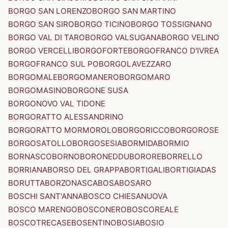
BORGO SAN LORENZO
BORGO SAN MARTINO
BORGO SAN SIRO
BORGO TICINO
BORGO TOSSIGNANO
BORGO VAL DI TARO
BORGO VALSUGANA
BORGO VELINO
BORGO VERCELLI
BORGOFORTE
BORGOFRANCO D'IVREA
BORGOFRANCO SUL PO
BORGOLAVEZZARO
BORGOMALE
BORGOMANERO
BORGOMARO
BORGOMASINO
BORGONE SUSA
BORGONOVO VAL TIDONE
BORGORATTO ALESSANDRINO
BORGORATTO MORMOROLO
BORGORICCO
BORGOROSE
BORGOSATOLLO
BORGOSESIA
BORMIDA
BORMIO
BORNASCO
BORNO
BORONEDDU
BORORE
BORRELLO
BORRIANA
BORSO DEL GRAPPA
BORTIGALI
BORTIGIADAS
BORUTTA
BORZONASCA
BOSA
BOSARO
BOSCHI SANT'ANNA
BOSCO CHIESANUOVA
BOSCO MARENGO
BOSCONERO
BOSCOREALE
BOSCOTRECASE
BOSENTINO
BOSIA
BOSIO