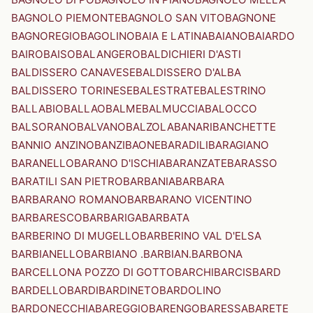
BAGNOLO PIEMONTE
BAGNOLO SAN VITO
BAGNONE
BAGNOREGIO
BAGOLINO
BAIA E LATINA
BAIANO
BAIARDO
BAIRO
BAISO
BALANGERO
BALDICHIERI D'ASTI
BALDISSERO CANAVESE
BALDISSERO D'ALBA
BALDISSERO TORINESE
BALESTRATE
BALESTRINO
BALLABIO
BALLAO
BALME
BALMUCCIA
BALOCCO
BALSORANO
BALVANO
BALZOLA
BANARI
BANCHETTE
BANNIO ANZINO
BANZI
BAONE
BARADILI
BARAGIANO
BARANELLO
BARANO D'ISCHIA
BARANZATE
BARASSO
BARATILI SAN PIETRO
BARBANIA
BARBARA
BARBARANO ROMANO
BARBARANO VICENTINO
BARBARESCO
BARBARIGA
BARBATA
BARBERINO DI MUGELLO
BARBERINO VAL D'ELSA
BARBIANELLO
BARBIANO .BARBIAN.
BARBONA
BARCELLONA POZZO DI GOTTO
BARCHI
BARCIS
BARD
BARDELLO
BARDI
BARDINETO
BARDOLINO
BARDONECCHIA
BAREGGIO
BARENGO
BARESSA
BARETE