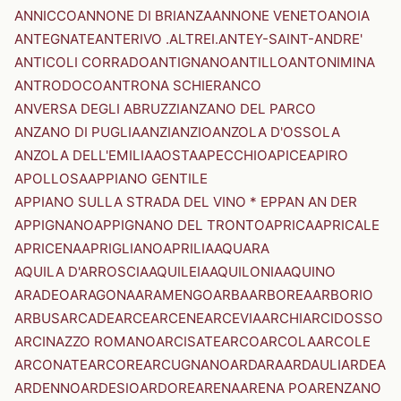
ANNICCO
ANNONE DI BRIANZA
ANNONE VENETO
ANOIA
ANTEGNATE
ANTERIVO .ALTREI.
ANTEY-SAINT-ANDRE'
ANTICOLI CORRADO
ANTIGNANO
ANTILLO
ANTONIMINA
ANTRODOCO
ANTRONA SCHIERANCO
ANVERSA DEGLI ABRUZZI
ANZANO DEL PARCO
ANZANO DI PUGLIA
ANZI
ANZIO
ANZOLA D'OSSOLA
ANZOLA DELL'EMILIA
AOSTA
APECCHIO
APICE
APIRO
APOLLOSA
APPIANO GENTILE
APPIANO SULLA STRADA DEL VINO * EPPAN AN DER
APPIGNANO
APPIGNANO DEL TRONTO
APRICA
APRICALE
APRICENA
APRIGLIANO
APRILIA
AQUARA
AQUILA D'ARROSCIA
AQUILEIA
AQUILONIA
AQUINO
ARADEO
ARAGONA
ARAMENGO
ARBA
ARBOREA
ARBORIO
ARBUS
ARCADE
ARCE
ARCENE
ARCEVIA
ARCHI
ARCIDOSSO
ARCINAZZO ROMANO
ARCISATE
ARCO
ARCOLA
ARCOLE
ARCONATE
ARCORE
ARCUGNANO
ARDARA
ARDAULI
ARDEA
ARDENNO
ARDESIO
ARDORE
ARENA
ARENA PO
ARENZANO