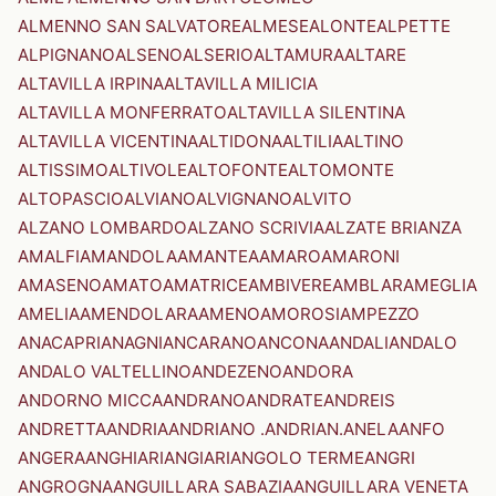
ALMENNO SAN SALVATORE
ALMESE
ALONTE
ALPETTE
ALPIGNANO
ALSENO
ALSERIO
ALTAMURA
ALTARE
ALTAVILLA IRPINA
ALTAVILLA MILICIA
ALTAVILLA MONFERRATO
ALTAVILLA SILENTINA
ALTAVILLA VICENTINA
ALTIDONA
ALTILIA
ALTINO
ALTISSIMO
ALTIVOLE
ALTOFONTE
ALTOMONTE
ALTOPASCIO
ALVIANO
ALVIGNANO
ALVITO
ALZANO LOMBARDO
ALZANO SCRIVIA
ALZATE BRIANZA
AMALFI
AMANDOLA
AMANTEA
AMARO
AMARONI
AMASENO
AMATO
AMATRICE
AMBIVERE
AMBLAR
AMEGLIA
AMELIA
AMENDOLARA
AMENO
AMOROSI
AMPEZZO
ANACAPRI
ANAGNI
ANCARANO
ANCONA
ANDALI
ANDALO
ANDALO VALTELLINO
ANDEZENO
ANDORA
ANDORNO MICCA
ANDRANO
ANDRATE
ANDREIS
ANDRETTA
ANDRIA
ANDRIANO .ANDRIAN.
ANELA
ANFO
ANGERA
ANGHIARI
ANGIARI
ANGOLO TERME
ANGRI
ANGROGNA
ANGUILLARA SABAZIA
ANGUILLARA VENETA