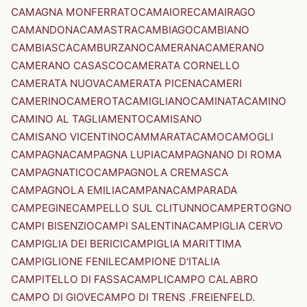
CAMAGNA MONFERRATO
CAMAIORE
CAMAIRAGO
CAMANDONA
CAMASTRA
CAMBIAGO
CAMBIANO
CAMBIASCA
CAMBURZANO
CAMERANA
CAMERANO
CAMERANO CASASCO
CAMERATA CORNELLO
CAMERATA NUOVA
CAMERATA PICENA
CAMERI
CAMERINO
CAMEROTA
CAMIGLIANO
CAMINATA
CAMINO
CAMINO AL TAGLIAMENTO
CAMISANO
CAMISANO VICENTINO
CAMMARATA
CAMO
CAMOGLI
CAMPAGNA
CAMPAGNA LUPIA
CAMPAGNANO DI ROMA
CAMPAGNATICO
CAMPAGNOLA CREMASCA
CAMPAGNOLA EMILIA
CAMPANA
CAMPARADA
CAMPEGINE
CAMPELLO SUL CLITUNNO
CAMPERTOGNO
CAMPI BISENZIO
CAMPI SALENTINA
CAMPIGLIA CERVO
CAMPIGLIA DEI BERICI
CAMPIGLIA MARITTIMA
CAMPIGLIONE FENILE
CAMPIONE D'ITALIA
CAMPITELLO DI FASSA
CAMPLI
CAMPO CALABRO
CAMPO DI GIOVE
CAMPO DI TRENS .FREIENFELD.