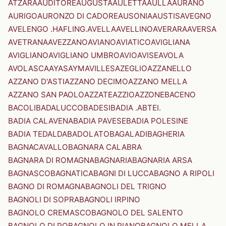
ATZARA
AUDITORE
AUGUSTA
AULETTA
AULLA
AURANO
AURIGO
AURONZO DI CADORE
AUSONIA
AUSTIS
AVEGNO
AVELENGO .HAFLING.
AVELLA
AVELLINO
AVERARA
AVERSA
AVETRANA
AVEZZANO
AVIANO
AVIATICO
AVIGLIANA
AVIGLIANO
AVIGLIANO UMBRO
AVIO
AVISE
AVOLA
AVOLASCA
AYAS
AYMAVILLES
AZEGLIO
AZZANELLO
AZZANO D'ASTI
AZZANO DECIMO
AZZANO MELLA
AZZANO SAN PAOLO
AZZATE
AZZIO
AZZONE
BACENO
BACOLI
BADALUCCO
BADESI
BADIA .ABTEI.
BADIA CALAVENA
BADIA PAVESE
BADIA POLESINE
BADIA TEDALDA
BADOLATO
BAGALADI
BAGHERIA
BAGNACAVALLO
BAGNARA CALABRA
BAGNARA DI ROMAGNA
BAGNARIA
BAGNARIA ARSA
BAGNASCO
BAGNATICA
BAGNI DI LUCCA
BAGNO A RIPOLI
BAGNO DI ROMAGNA
BAGNOLI DEL TRIGNO
BAGNOLI DI SOPRA
BAGNOLI IRPINO
BAGNOLO CREMASCO
BAGNOLO DEL SALENTO
BAGNOLO DI PO
BAGNOLO IN PIANO
BAGNOLO MELLA