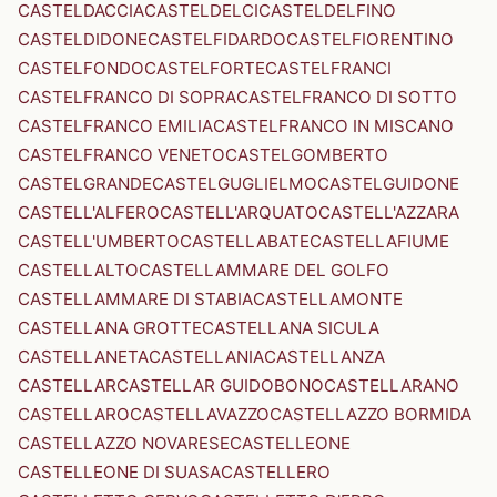
CASTELDACCIA
CASTELDELCI
CASTELDELFINO
CASTELDIDONE
CASTELFIDARDO
CASTELFIORENTINO
CASTELFONDO
CASTELFORTE
CASTELFRANCI
CASTELFRANCO DI SOPRA
CASTELFRANCO DI SOTTO
CASTELFRANCO EMILIA
CASTELFRANCO IN MISCANO
CASTELFRANCO VENETO
CASTELGOMBERTO
CASTELGRANDE
CASTELGUGLIELMO
CASTELGUIDONE
CASTELL'ALFERO
CASTELL'ARQUATO
CASTELL'AZZARA
CASTELL'UMBERTO
CASTELLABATE
CASTELLAFIUME
CASTELLALTO
CASTELLAMMARE DEL GOLFO
CASTELLAMMARE DI STABIA
CASTELLAMONTE
CASTELLANA GROTTE
CASTELLANA SICULA
CASTELLANETA
CASTELLANIA
CASTELLANZA
CASTELLAR
CASTELLAR GUIDOBONO
CASTELLARANO
CASTELLARO
CASTELLAVAZZO
CASTELLAZZO BORMIDA
CASTELLAZZO NOVARESE
CASTELLEONE
CASTELLEONE DI SUASA
CASTELLERO