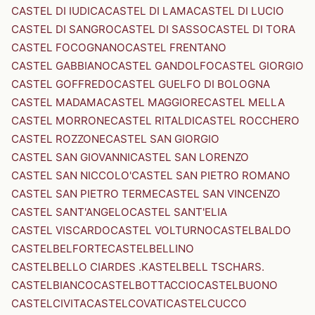
CASTEL DI IUDICA
CASTEL DI LAMA
CASTEL DI LUCIO
CASTEL DI SANGRO
CASTEL DI SASSO
CASTEL DI TORA
CASTEL FOCOGNANO
CASTEL FRENTANO
CASTEL GABBIANO
CASTEL GANDOLFO
CASTEL GIORGIO
CASTEL GOFFREDO
CASTEL GUELFO DI BOLOGNA
CASTEL MADAMA
CASTEL MAGGIORE
CASTEL MELLA
CASTEL MORRONE
CASTEL RITALDI
CASTEL ROCCHERO
CASTEL ROZZONE
CASTEL SAN GIORGIO
CASTEL SAN GIOVANNI
CASTEL SAN LORENZO
CASTEL SAN NICCOLO'
CASTEL SAN PIETRO ROMANO
CASTEL SAN PIETRO TERME
CASTEL SAN VINCENZO
CASTEL SANT'ANGELO
CASTEL SANT'ELIA
CASTEL VISCARDO
CASTEL VOLTURNO
CASTELBALDO
CASTELBELFORTE
CASTELBELLINO
CASTELBELLO CIARDES .KASTELBELL TSCHARS.
CASTELBIANCO
CASTELBOTTACCIO
CASTELBUONO
CASTELCIVITA
CASTELCOVATI
CASTELCUCCO