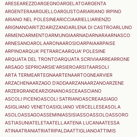
ARESE
AREZZO
ARGEGNO
ARGELATO
ARGENTA
ARGENTERA
ARGUELLO
ARGUSTO
ARI
ARIANO IRPINO
ARIANO NEL POLESINE
ARICCIA
ARIELLI
ARIENZO
ARIGNANO
ARITZO
ARIZZANO
ARLENA DI CASTRO
ARLUNO
ARMENO
ARMENTO
ARMUNGIA
ARNAD
ARNARA
ARNASCO
ARNESANO
AROLA
ARONA
AROSIO
ARPAIA
ARPAISE
ARPINO
ARQUA' PETRARCA
ARQUA' POLESINE
ARQUATA DEL TRONTO
ARQUATA SCRIVIA
ARRE
ARRONE
ARSAGO SEPRIO
ARSIE'
ARSIERO
ARSITA
ARSOLI
ARTA TERME
ARTEGNA
ARTENA
ARTOGNE
ARVIER
ARZACHENA
ARZAGO D'ADDA
ARZANA
ARZANO
ARZENE
ARZERGRANDE
ARZIGNANO
ASCEA
ASCIANO
ASCOLI PICENO
ASCOLI SATRIANO
ASCREA
ASIAGO
ASIGLIANO VENETO
ASIGLIANO VERCELLESE
ASOLA
ASOLO
ASSAGO
ASSEMINI
ASSISI
ASSO
ASSOLO
ASSORO
ASTI
ASUNI
ATELETA
ATELLA
ATENA LUCANA
ATESSA
ATINA
ATRANI
ATRI
ATRIPALDA
ATTIGLIANO
ATTIMIS