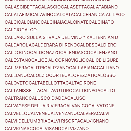
CALASCIBETTA
CALASCIO
CALASETTA
CALATABIANO
CALATAFIMI
CALAVINO
CALCATA
CALCERANICA AL LAGO
CALCI
CALCIANO
CALCINAIA
CALCINATE
CALCINATO
CALCIO
CALCO
CALDARO SULLA STRADA DEL VINO * KALTERN AN D
CALDAROLA
CALDERARA DI RENO
CALDES
CALDIERO
CALDOGNO
CALDONAZZO
CALENDASCO
CALENZANO
CALESTANO
CALICE AL CORNOVIGLIO
CALICE LIGURE
CALIMERA
CALITRI
CALIZZANO
CALLABIANA
CALLIANO
CALLIANO
CALOLZIOCORTE
CALOPEZZATI
CALOSSO
CALOVETO
CALTABELLOTTA
CALTAGIRONE
CALTANISSETTA
CALTAVUTURO
CALTIGNAGA
CALTO
CALTRANO
CALUSCO D'ADDA
CALUSO
CALVAGESE DELLA RIVIERA
CALVANICO
CALVATONE
CALVELLO
CALVENE
CALVENZANO
CALVERA
CALVI
CALVI DELL'UMBRIA
CALVI RISORTA
CALVIGNANO
CALVIGNASCO
CALVISANO
CALVIZZANO