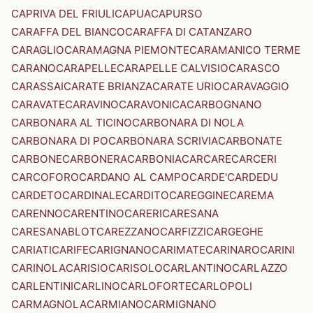
CAPRIVA DEL FRIULI
CAPUA
CAPURSO
CARAFFA DEL BIANCO
CARAFFA DI CATANZARO
CARAGLIO
CARAMAGNA PIEMONTE
CARAMANICO TERME
CARANO
CARAPELLE
CARAPELLE CALVISIO
CARASCO
CARASSAI
CARATE BRIANZA
CARATE URIO
CARAVAGGIO
CARAVATE
CARAVINO
CARAVONICA
CARBOGNANO
CARBONARA AL TICINO
CARBONARA DI NOLA
CARBONARA DI PO
CARBONARA SCRIVIA
CARBONATE
CARBONE
CARBONERA
CARBONIA
CARCARE
CARCERI
CARCOFORO
CARDANO AL CAMPO
CARDE'
CARDEDU
CARDETO
CARDINALE
CARDITO
CAREGGINE
CAREMA
CARENNO
CARENTINO
CARERI
CARESANA
CARESANABLOT
CAREZZANO
CARFIZZI
CARGEGHE
CARIATI
CARIFE
CARIGNANO
CARIMATE
CARINARO
CARINI
CARINOLA
CARISIO
CARISOLO
CARLANTINO
CARLAZZO
CARLENTINI
CARLINO
CARLOFORTE
CARLOPOLI
CARMAGNOLA
CARMIANO
CARMIGNANO