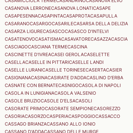
CASAMICCIOLA TERME
CASANDRINO
CASANOVA ELVO
CASANOVA LERRONE
CASANOVA LONATI
CASAPE
CASAPESENNA
CASAPINTA
CASAPROTA
CASAPULLA
CASARANO
CASARGO
CASARILE
CASARSA DELLA DELIZIA
CASARZA LIGURE
CASASCO
CASASCO D'INTELVI
CASATENOVO
CASATISMA
CASAVATORE
CASAZZA
CASCIA
CASCIAGO
CASCIANA TERME
CASCINA
CASCINETTE D'IVREA
CASEI GEROLA
CASELETTE
CASELLA
CASELLE IN PITTARI
CASELLE LANDI
CASELLE LURANI
CASELLE TORINESE
CASERTA
CASIER
CASIGNANA
CASINA
CASIRATE D'ADDA
CASLINO D'ERBA
CASNATE CON BERNATE
CASNIGO
CASOLA DI NAPOLI
CASOLA IN LUNIGIANA
CASOLA VALSENIO
CASOLE BRUZIO
CASOLE D'ELSA
CASOLI
CASORATE PRIMO
CASORATE SEMPIONE
CASOREZZO
CASORIA
CASORZO
CASPERIA
CASPOGGIO
CASSACCO
CASSAGO BRIANZA
CASSANO ALLO IONIO
CASSANO D'ADDA
CASSANO DELLE MURGE