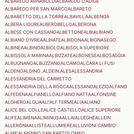
ALBAREDO ARNABOLDI
ALBAREDO D'ADIGE
ALBAREDO PER SAN MARCO
ALBARETO
ALBARETTO DELLA TORRE
ALBAVILLA
ALBENGA
ALBERA LIGURE
ALBEROBELLO
ALBERONA
ALBESE CON CASSANO
ALBETTONE
ALBI
ALBIANO
ALBIANO D'IVREA
ALBIATE
ALBIDONA
ALBIGNASEGO
ALBINEA
ALBINO
ALBIOLO
ALBISOLA SUPERIORE
ALBISSOLA MARINA
ALBIZZATE
ALBONESE
ALBOSAGGIA
ALBUGNANO
ALBUZZANO
ALCAMO
ALCARA LI FUSI
ALDENO
ALDINO .ALDEIN.
ALES
ALESSANDRIA
ALESSANDRIA DEL CARRETTO
ALESSANDRIA DELLA ROCCA
ALESSANO
ALEZIO
ALFANO
ALFEDENA
ALFIANELLO
ALFIANO NATTA
ALFONSINE
ALGHERO
ALGUA
ALI'
ALI' TERME
ALIA
ALIANO
ALICE BEL COLLE
ALICE CASTELLO
ALICE SUPERIORE
ALIFE
ALIMENA
ALIMINUSA
ALLAI
ALLEGHE
ALLEIN
ALLERONA
ALLISTE
ALLUMIERE
ALLUVIONI CAMBIO'
ALME'
ALMENNO SAN BARTOLOMEO