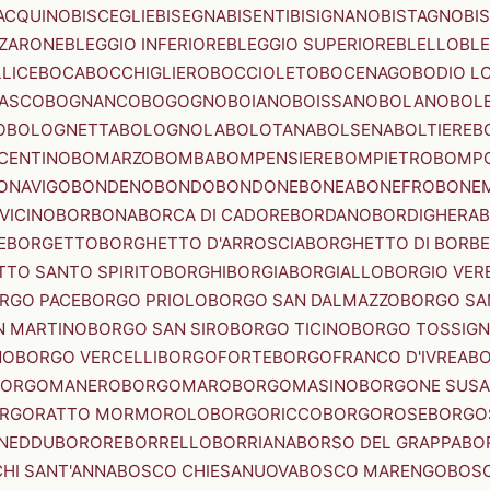
ACQUINO
BISCEGLIE
BISEGNA
BISENTI
BISIGNANO
BISTAGNO
BI
ZZARONE
BLEGGIO INFERIORE
BLEGGIO SUPERIORE
BLELLO
BL
LICE
BOCA
BOCCHIGLIERO
BOCCIOLETO
BOCENAGO
BODIO L
IASCO
BOGNANCO
BOGOGNO
BOIANO
BOISSANO
BOLANO
BOL
O
BOLOGNETTA
BOLOGNOLA
BOLOTANA
BOLSENA
BOLTIERE
B
CENTINO
BOMARZO
BOMBA
BOMPENSIERE
BOMPIETRO
BOMP
ONAVIGO
BONDENO
BONDO
BONDONE
BONEA
BONEFRO
BONE
VICINO
BORBONA
BORCA DI CADORE
BORDANO
BORDIGHERA
E
BORGETTO
BORGHETTO D'ARROSCIA
BORGHETTO DI BORB
TO SANTO SPIRITO
BORGHI
BORGIA
BORGIALLO
BORGIO VERE
RGO PACE
BORGO PRIOLO
BORGO SAN DALMAZZO
BORGO SA
N MARTINO
BORGO SAN SIRO
BORGO TICINO
BORGO TOSSIG
NO
BORGO VERCELLI
BORGOFORTE
BORGOFRANCO D'IVREA
BO
BORGOMANERO
BORGOMARO
BORGOMASINO
BORGONE SUSA
RGORATTO MORMOROLO
BORGORICCO
BORGOROSE
BORGO
NEDDU
BORORE
BORRELLO
BORRIANA
BORSO DEL GRAPPA
BO
HI SANT'ANNA
BOSCO CHIESANUOVA
BOSCO MARENGO
BOS