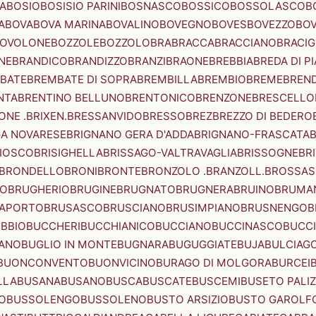
A
BOSIO
BOSISIO PARINI
BOSNASCO
BOSSICO
BOSSOLASCO
B
A
BOVA
BOVA MARINA
BOVALINO
BOVEGNO
BOVES
BOVEZZO
BOV
OVOLONE
BOZZOLE
BOZZOLO
BRA
BRACCA
BRACCIANO
BRACIG
NE
BRANDICO
BRANDIZZO
BRANZI
BRAONE
BREBBIA
BREDA DI P
BATE
BREMBATE DI SOPRA
BREMBILLA
BREMBIO
BREME
BREN
NTA
BRENTINO BELLUNO
BRENTONICO
BRENZONE
BRESCELLO
NE .BRIXEN.
BRESSANVIDO
BRESSO
BREZ
BREZZO DI BEDERO
GA NOVARESE
BRIGNANO GERA D'ADDA
BRIGNANO-FRASCATA
B
IOSCO
BRISIGHELLA
BRISSAGO-VALTRAVAGLIA
BRISSOGNE
BR
BRONDELLO
BRONI
BRONTE
BRONZOLO .BRANZOLL.
BROSSA
LO
BRUGHERIO
BRUGINE
BRUGNATO
BRUGNERA
BRUINO
BRUMA
APORTO
BRUSASCO
BRUSCIANO
BRUSIMPIANO
BRUSNENGO
B
BBIO
BUCCHERI
BUCCHIANICO
BUCCIANO
BUCCINASCO
BUCC
ANO
BUGLIO IN MONTE
BUGNARA
BUGUGGIATE
BUJA
BULCIAG
BUONCONVENTO
BUONVICINO
BURAGO DI MOLGORA
BURCEI
LLA
BUSANA
BUSANO
BUSCA
BUSCATE
BUSCEMI
BUSETO PALI
O
BUSSOLENGO
BUSSOLENO
BUSTO ARSIZIO
BUSTO GAROLF