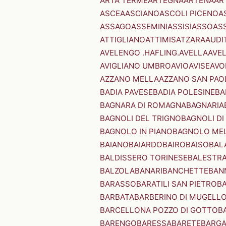
ARTA TERME
ARTEGNA
ARTENA
AR
ASCEA
ASCIANO
ASCOLI PICENO
A
ASSAGO
ASSEMINI
ASSISI
ASSO
AS
ATTIGLIANO
ATTIMIS
ATZARA
AUDI
AVELENGO .HAFLING.
AVELLA
AVE
AVIGLIANO UMBRO
AVIO
AVISE
AVO
AZZANO MELLA
AZZANO SAN PAO
BADIA PAVESE
BADIA POLESINE
BA
BAGNARA DI ROMAGNA
BAGNARIA
BAGNOLI DEL TRIGNO
BAGNOLI DI
BAGNOLO IN PIANO
BAGNOLO ME
BAIANO
BAIARDO
BAIRO
BAISO
BAL
BALDISSERO TORINESE
BALESTR
BALZOLA
BANARI
BANCHETTE
BAN
BARASSO
BARATILI SAN PIETRO
B
BARBATA
BARBERINO DI MUGELL
BARCELLONA POZZO DI GOTTO
B
BARENGO
BARESSA
BARETE
BARG