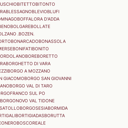
SUSCHIO
BITETTO
BITONTO
ERA
BLESSAGNO
BLEVIO
BLUFI
OMNAGO
BOFFALORA D'ADDA
BENO
BOLGARE
BOLLATE
OLZANO .BOZEN.
ORTO
BONARCADO
BONASSOLA
MERSE
BONIFATI
BONITO
BORDOLANO
BORE
BORETTO
ERA
BORGHETTO DI VARA
ZZI
BORGO A MOZZANO
N GIACOMO
BORGO SAN GIOVANNI
NANO
BORGO VAL DI TARO
RGOFRANCO SUL PO
BORGONOVO VAL TIDONE
SATOLLO
BORGOSESIA
BORMIDA
RTIGALI
BORTIGIADAS
BORUTTA
CONERO
BOSCOREALE