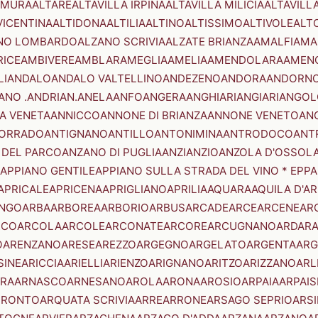
AMURA
ALTARE
ALTAVILLA IRPINA
ALTAVILLA MILICIA
ALTAVILL
VICENTINA
ALTIDONA
ALTILIA
ALTINO
ALTISSIMO
ALTIVOLE
ALT
NO LOMBARDO
ALZANO SCRIVIA
ALZATE BRIANZA
AMALFI
AMA
RICE
AMBIVERE
AMBLAR
AMEGLIA
AMELIA
AMENDOLARA
AMEN
LI
ANDALO
ANDALO VALTELLINO
ANDEZENO
ANDORA
ANDORNO
ANO .ANDRIAN.
ANELA
ANFO
ANGERA
ANGHIARI
ANGIARI
ANGOL
A VENETA
ANNICCO
ANNONE DI BRIANZA
ANNONE VENETO
AN
CORRADO
ANTIGNANO
ANTILLO
ANTONIMINA
ANTRODOCO
ANT
 DEL PARCO
ANZANO DI PUGLIA
ANZI
ANZIO
ANZOLA D'OSSOL
APPIANO GENTILE
APPIANO SULLA STRADA DEL VINO * EPPA
APRICALE
APRICENA
APRIGLIANO
APRILIA
AQUARA
AQUILA D'A
NGO
ARBA
ARBOREA
ARBORIO
ARBUS
ARCADE
ARCE
ARCENE
AR
RCO
ARCOLA
ARCOLE
ARCONATE
ARCORE
ARCUGNANO
ARDAR
O
ARENZANO
ARESE
AREZZO
ARGEGNO
ARGELATO
ARGENTA
ARG
SINE
ARICCIA
ARIELLI
ARIENZO
ARIGNANO
ARITZO
ARIZZANO
ARL
RA
ARNASCO
ARNESANO
AROLA
ARONA
AROSIO
ARPAIA
ARPAIS
TRONTO
ARQUATA SCRIVIA
ARRE
ARRONE
ARSAGO SEPRIO
ARSI