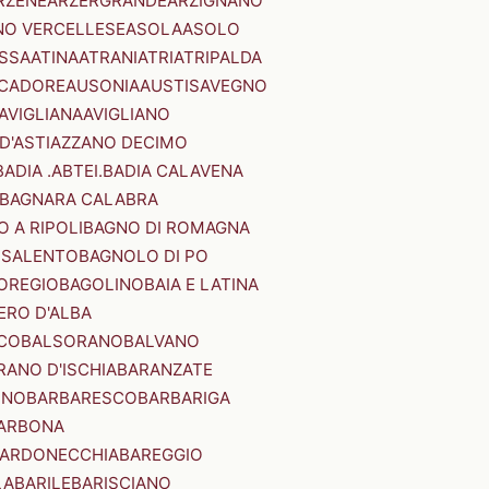
RZENE
ARZERGRANDE
ARZIGNANO
NO VERCELLESE
ASOLA
ASOLO
SSA
ATINA
ATRANI
ATRI
ATRIPALDA
 CADORE
AUSONIA
AUSTIS
AVEGNO
AVIGLIANA
AVIGLIANO
D'ASTI
AZZANO DECIMO
BADIA .ABTEI.
BADIA CALAVENA
BAGNARA CALABRA
 A RIPOLI
BAGNO DI ROMAGNA
 SALENTO
BAGNOLO DI PO
OREGIO
BAGOLINO
BAIA E LATINA
ERO D'ALBA
CO
BALSORANO
BALVANO
RANO D'ISCHIA
BARANZATE
INO
BARBARESCO
BARBARIGA
ARBONA
ARDONECCHIA
BAREGGIO
LA
BARILE
BARISCIANO