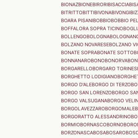
BIONAZ
BIONE
BIRORI
BISACCIA
BIS
BITRITTO
BITTI
BIVONA
BIVONGI
BI
BOARA PISANI
BOBBIO
BOBBIO PEL
BOFFALORA SOPRA TICINO
BOGL
BOLLENGO
BOLOGNA
BOLOGNAN
BOLZANO NOVARESE
BOLZANO VI
BONATE SOPRA
BONATE SOTTO
B
BONNANARO
BONO
BONORVA
BON
BORGARELLO
BORGARO TORINES
BORGHETTO LODIGIANO
BORGHET
BORGO D'ALE
BORGO DI TERZO
BO
BORGO SAN LORENZO
BORGO SA
BORGO VALSUGANA
BORGO VELI
BORGOLAVEZZARO
BORGOMALE
BORGORATTO ALESSANDRINO
BO
BORMIO
BORNASCO
BORNO
BORO
BORZONASCA
BOSA
BOSARO
BOSC