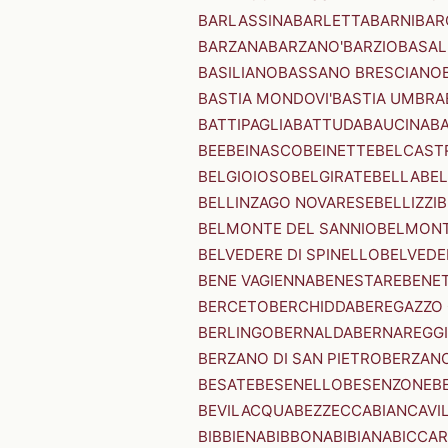
BARLASSINA
BARLETTA
BARNI
BAR
BARZANA
BARZANO'
BARZIO
BASAL
BASILIANO
BASSANO BRESCIANO
BASTIA MONDOVI'
BASTIA UMBRA
BATTIPAGLIA
BATTUDA
BAUCINA
B
BEE
BEINASCO
BEINETTE
BELCAST
BELGIOIOSO
BELGIRATE
BELLA
BEL
BELLINZAGO NOVARESE
BELLIZZI
B
BELMONTE DEL SANNIO
BELMONT
BELVEDERE DI SPINELLO
BELVEDE
BENE VAGIENNA
BENESTARE
BENE
BERCETO
BERCHIDDA
BEREGAZZO 
BERLINGO
BERNALDA
BERNAREGG
BERZANO DI SAN PIETRO
BERZANO
BESATE
BESENELLO
BESENZONE
B
BEVILACQUA
BEZZECCA
BIANCAVI
BIBBIENA
BIBBONA
BIBIANA
BICCAR