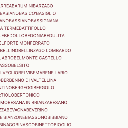
ARREA
BARUMINI
BARZAGO
BASIANO
BASICO'
BASIGLIO
ANO
BASSIANO
BASSIGNANA
IA TERME
BATTIFOLLO
LE
BEDOLLO
BEDONIA
BEDULITA
ELFORTE MONFERRATO
BELLINO
BELLINZAGO LOMBARDO
LABRO
BELMONTE CASTELLO
ASSO
BELSITO
ELVEGLIO
BELVI
BEMA
BENE LARIO
O
BERBENNO DI VALTELLINA
NTINO
BERGEGGI
BERGOLO
RTIOLO
BERTONICO
RMO
BESANA IN BRIANZA
BESANO
ZZA
BEVAGNA
BEVERINO
E'
BIANZONE
BIASSONO
BIBBIANO
BINAGO
BINASCO
BINETTO
BIOGLIO