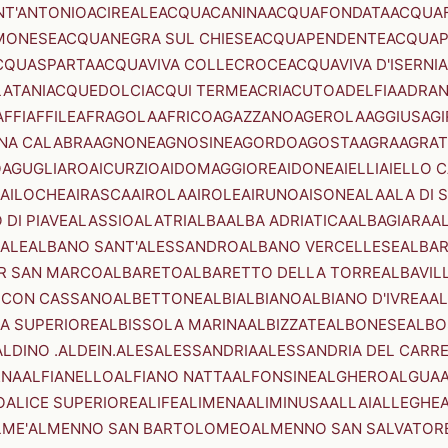
NT'ANTONIO
ACIREALE
ACQUACANINA
ACQUAFONDATA
ACQUA
MONESE
ACQUANEGRA SUL CHIESE
ACQUAPENDENTE
ACQUAP
CQUASPARTA
ACQUAVIVA COLLECROCE
ACQUAVIVA D'ISERNIA
LATANI
ACQUEDOLCI
ACQUI TERME
ACRI
ACUTO
ADELFIA
ADRA
AFFI
AFFILE
AFRAGOLA
AFRICO
AGAZZANO
AGEROLA
AGGIUS
AGI
NA CALABRA
AGNONE
AGNOSINE
AGORDO
AGOSTA
AGRA
AGRAT
O
AGUGLIARO
AICURZIO
AIDOMAGGIORE
AIDONE
AIELLI
AIELLO 
AILOCHE
AIRASCA
AIROLA
AIROLE
AIRUNO
AISONE
ALA
ALA DI 
 DI PIAVE
ALASSIO
ALATRI
ALBA
ALBA ADRIATICA
ALBAGIARA
A
IALE
ALBANO SANT'ALESSANDRO
ALBANO VERCELLESE
ALBAR
R SAN MARCO
ALBARETO
ALBARETTO DELLA TORRE
ALBAVIL
 CON CASSANO
ALBETTONE
ALBI
ALBIANO
ALBIANO D'IVREA
AL
A SUPERIORE
ALBISSOLA MARINA
ALBIZZATE
ALBONESE
ALBO
ALDINO .ALDEIN.
ALES
ALESSANDRIA
ALESSANDRIA DEL CARR
ENA
ALFIANELLO
ALFIANO NATTA
ALFONSINE
ALGHERO
ALGUA
A
O
ALICE SUPERIORE
ALIFE
ALIMENA
ALIMINUSA
ALLAI
ALLEGHE
LME'
ALMENNO SAN BARTOLOMEO
ALMENNO SAN SALVATOR