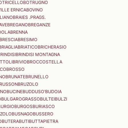
OTRICELLO
BOTRUGNO
ILLE ERNICA
BOVINO
LIANO
BRAIES .PRAGS.
IAVE
BREGANO
BREGANZE
DOLA
BRENNA
BRESCIA
BRESIMO
BRIAGLIA
BRIATICO
BRICHERASIO
RINDISI
BRINDISI MONTAGNA
ITTOLI
BRIVIO
BROCCOSTELLA
SCO
BROSSO
NO
BRUNATE
BRUNELLO
RUSSON
BRUZOLO
INO
BUCINE
BUDDUSO'
BUDOIA
O
BULGAROGRASSO
BULTEI
BULZI
BURGIO
BURGOS
BURIASCO
ZZOLO
BUSNAGO
BUSSERO
O
BUTERA
BUTI
BUTTAPIETRA