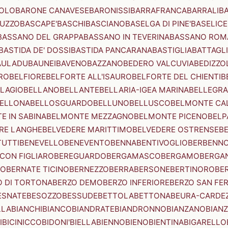
OLO
BARONE CANAVESE
BARONISSI
BARRAFRANCA
BARRALI
B
UZZO
BASCAPE'
BASCHI
BASCIANO
BASELGA DI PINE'
BASELICE
BASSANO DEL GRAPPA
BASSANO IN TEVERINA
BASSANO ROM
BASTIDA DE' DOSSI
BASTIDA PANCARANA
BASTIGLIA
BATTAGL
AULADU
BAUNEI
BAVENO
BAZZANO
BEDERO VALCUVIA
BEDIZZO
RO
BELFIORE
BELFORTE ALL'ISAURO
BELFORTE DEL CHIENTI
B
LAGIO
BELLANO
BELLANTE
BELLARIA-IGEA MARINA
BELLEGRA
ELLONA
BELLOSGUARDO
BELLUNO
BELLUSCO
BELMONTE CA
E IN SABINA
BELMONTE MEZZAGNO
BELMONTE PICENO
BELP
RE LANGHE
BELVEDERE MARITTIMO
BELVEDERE OSTRENSE
B
TUTTI
BENEVELLO
BENEVENTO
BENNA
BENTIVOGLIO
BERBENN
CON FIGLIARO
BEREGUARDO
BERGAMASCO
BERGAMO
BERGA
IO
BERNATE TICINO
BERNEZZO
BERRA
BERSONE
BERTINORO
BE
 DI TORTONA
BERZO DEMO
BERZO INFERIORE
BERZO SAN FE
ESNATE
BESOZZO
BESSUDE
BETTOLA
BETTONA
BEURA-CARDE
LLA
BIANCHI
BIANCO
BIANDRATE
BIANDRONNO
BIANZANO
BIANZ
I
BICINICCO
BIDONI'
BIELLA
BIENNO
BIENO
BIENTINA
BIGARELLO