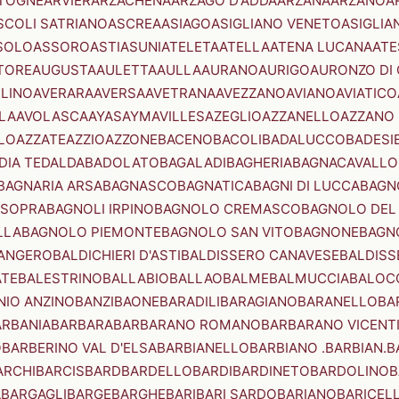
TOGNE
ARVIER
ARZACHENA
ARZAGO D'ADDA
ARZANA
ARZANO
A
SCOLI SATRIANO
ASCREA
ASIAGO
ASIGLIANO VENETO
ASIGLIA
SOLO
ASSORO
ASTI
ASUNI
ATELETA
ATELLA
ATENA LUCANA
ATE
TORE
AUGUSTA
AULETTA
AULLA
AURANO
AURIGO
AURONZO DI
LLINO
AVERARA
AVERSA
AVETRANA
AVEZZANO
AVIANO
AVIATICO
LA
AVOLASCA
AYAS
AYMAVILLES
AZEGLIO
AZZANELLO
AZZANO 
LO
AZZATE
AZZIO
AZZONE
BACENO
BACOLI
BADALUCCO
BADESI
DIA TEDALDA
BADOLATO
BAGALADI
BAGHERIA
BAGNACAVALLO
BAGNARIA ARSA
BAGNASCO
BAGNATICA
BAGNI DI LUCCA
BAGNO
 SOPRA
BAGNOLI IRPINO
BAGNOLO CREMASCO
BAGNOLO DEL
LLA
BAGNOLO PIEMONTE
BAGNOLO SAN VITO
BAGNONE
BAGN
ANGERO
BALDICHIERI D'ASTI
BALDISSERO CANAVESE
BALDISS
ATE
BALESTRINO
BALLABIO
BALLAO
BALME
BALMUCCIA
BALOC
NIO ANZINO
BANZI
BAONE
BARADILI
BARAGIANO
BARANELLO
BA
ARBANIA
BARBARA
BARBARANO ROMANO
BARBARANO VICENT
O
BARBERINO VAL D'ELSA
BARBIANELLO
BARBIANO .BARBIAN.
B
ARCHI
BARCIS
BARD
BARDELLO
BARDI
BARDINETO
BARDOLINO
B
A
BARGAGLI
BARGE
BARGHE
BARI
BARI SARDO
BARIANO
BARICEL