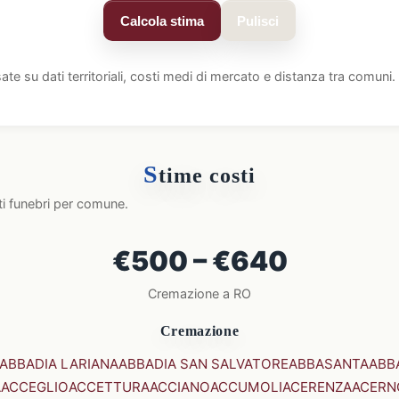
Calcola stima
Pulisci
ate su dati territoriali, costi medi di mercato e distanza tra comun
S
time costi
ti funebri per comune.
€500 – €640
Cremazione a RO
Cremazione
ABBADIA LARIANA
ABBADIA SAN SALVATORE
ABBASANTA
ABB
A
ACCEGLIO
ACCETTURA
ACCIANO
ACCUMOLI
ACERENZA
ACERN