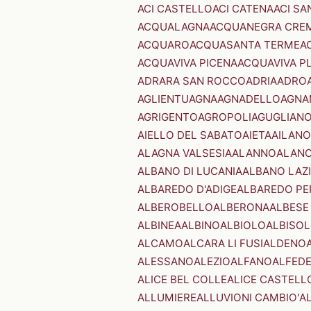
ACI CASTELLO
ACI CATENA
ACI SA
ACQUALAGNA
ACQUANEGRA CRE
ACQUARO
ACQUASANTA TERME
A
ACQUAVIVA PICENA
ACQUAVIVA P
ADRARA SAN ROCCO
ADRIA
ADRO
AGLIENTU
AGNA
AGNADELLO
AGNA
AGRIGENTO
AGROPOLI
AGUGLIAN
AIELLO DEL SABATO
AIETA
AILANO
ALAGNA VALSESIA
ALANNO
ALANO
ALBANO DI LUCANIA
ALBANO LAZ
ALBAREDO D'ADIGE
ALBAREDO PE
ALBEROBELLO
ALBERONA
ALBESE
ALBINEA
ALBINO
ALBIOLO
ALBISOL
ALCAMO
ALCARA LI FUSI
ALDENO
ALESSANO
ALEZIO
ALFANO
ALFED
ALICE BEL COLLE
ALICE CASTELL
ALLUMIERE
ALLUVIONI CAMBIO'
A