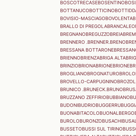
BOSCOTRECASE
BOSENTINO
BOSI
BOTTANUCO
BOTTICINO
BOTTIDD
BOVISIO-MASCIAGO
BOVOLENTA
B
BRALLO DI PREGOLA
BRANCALEO
BREGNANO
BREGUZZO
BREIA
BREM
BRENNERO .BRENNER.
BRENO
BRE
BRESSANA BOTTARONE
BRESSANO
BRIENNO
BRIENZA
BRIGA ALTA
BRI
BRINZIO
BRIONA
BRIONE
BRIONE
BR
BROGLIANO
BROGNATURO
BROLO
BROVELLO-CARPUGNINO
BROZO
BRUNICO .BRUNECK.
BRUNO
BRUS
BRUZZANO ZEFFIRIO
BUBBIANO
BU
BUDONI
BUDRIO
BUGGERRU
BUGGI
BUONABITACOLO
BUONALBERGO
BUROLO
BURONZO
BUSACHI
BUSA
BUSSETO
BUSSI SUL TIRINO
BUSS