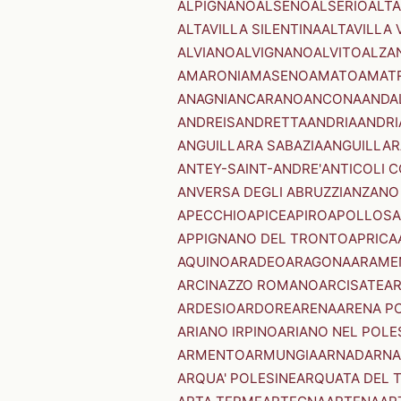
ALPIGNANO
ALSENO
ALSERIO
ALT
ALTAVILLA SILENTINA
ALTAVILLA 
ALVIANO
ALVIGNANO
ALVITO
ALZA
AMARONI
AMASENO
AMATO
AMAT
ANAGNI
ANCARANO
ANCONA
ANDA
ANDREIS
ANDRETTA
ANDRIA
ANDRI
ANGUILLARA SABAZIA
ANGUILLAR
ANTEY-SAINT-ANDRE'
ANTICOLI 
ANVERSA DEGLI ABRUZZI
ANZANO
APECCHIO
APICE
APIRO
APOLLOSA
APPIGNANO DEL TRONTO
APRICA
AQUINO
ARADEO
ARAGONA
ARAME
ARCINAZZO ROMANO
ARCISATE
A
ARDESIO
ARDORE
ARENA
ARENA P
ARIANO IRPINO
ARIANO NEL POLE
ARMENTO
ARMUNGIA
ARNAD
ARNA
ARQUA' POLESINE
ARQUATA DEL 