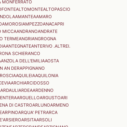
A MONFERRATO
OFONTE
ALTOMONTE
ALTOPASCIO
NDOLA
AMANTEA
AMARO
O
AMOROSI
AMPEZZO
ANACAPRI
 MICCA
ANDRANO
ANDRATE
O TERME
ANGRI
ANGROGNA
OIA
ANTEGNATE
ANTERIVO .ALTREI.
RONA SCHIERANCO
A
ANZOLA DELL'EMILIA
AOSTA
N AN DER
APPIGNANO
RROSCIA
AQUILEIA
AQUILONIA
CEVIA
ARCHI
ARCIDOSSO
A
ARDAULI
ARDEA
ARDENNO
ENTERA
ARGUELLO
ARGUSTO
ARI
ENA DI CASTRO
ARLUNO
ARMENO
E
ARPINO
ARQUA' PETRARCA
E'
ARSIERO
ARSITA
ARSOLI